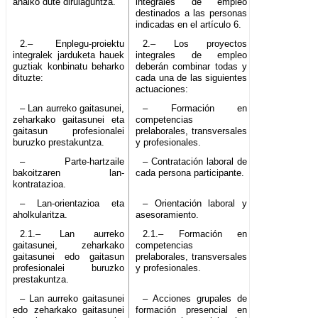
ahalko dute dirulaguntza.
integrales de empleo
destinados a las personas
indicadas en el artículo 6.
2.– Enplegu-proiektu
2.– Los proyectos
integralek jarduketa hauek
integrales de empleo
guztiak konbinatu beharko
deberán combinar todas y
dituzte:
cada una de las siguientes
actuaciones:
– Lan aurreko gaitasunei,
– Formación en
zeharkako gaitasunei eta
competencias
gaitasun profesionalei
prelaborales, transversales
buruzko prestakuntza.
y profesionales.
– Parte-hartzaile
– Contratación laboral de
bakoitzaren lan-
cada persona participante.
kontratazioa.
– Lan-orientazioa eta
– Orientación laboral y
aholkularitza.
asesoramiento.
2.1.– Lan aurreko
2.1.– Formación en
gaitasunei, zeharkako
competencias
gaitasunei edo gaitasun
prelaborales, transversales
profesionalei buruzko
y profesionales.
prestakuntza.
– Lan aurreko gaitasunei
– Acciones grupales de
edo zeharkako gaitasunei
formación presencial en