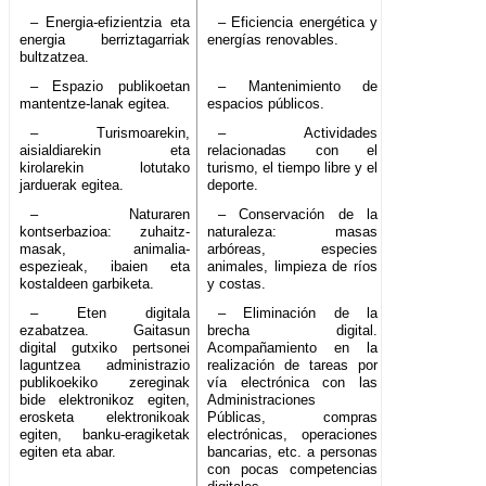
– Energia-efizientzia eta
– Eficiencia energética y
energia berriztagarriak
energías renovables.
bultzatzea.
– Espazio publikoetan
– Mantenimiento de
mantentze-lanak egitea.
espacios públicos.
– Turismoarekin,
– Actividades
aisialdiarekin eta
relacionadas con el
kirolarekin lotutako
turismo, el tiempo libre y el
jarduerak egitea.
deporte.
– Naturaren
– Conservación de la
kontserbazioa: zuhaitz-
naturaleza: masas
masak, animalia-
arbóreas, especies
espezieak, ibaien eta
animales, limpieza de ríos
kostaldeen garbiketa.
y costas.
– Eten digitala
– Eliminación de la
ezabatzea. Gaitasun
brecha digital.
digital gutxiko pertsonei
Acompañamiento en la
laguntzea administrazio
realización de tareas por
publikoekiko zereginak
vía electrónica con las
bide elektronikoz egiten,
Administraciones
erosketa elektronikoak
Públicas, compras
egiten, banku-eragiketak
electrónicas, operaciones
egiten eta abar.
bancarias, etc. a personas
con pocas competencias