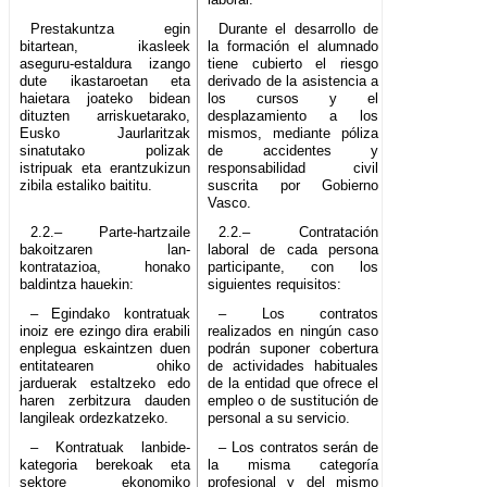
Prestakuntza egin
Durante el desarrollo de
bitartean, ikasleek
la formación el alumnado
aseguru-estaldura izango
tiene cubierto el riesgo
dute ikastaroetan eta
derivado de la asistencia a
haietara joateko bidean
los cursos y el
dituzten arriskuetarako,
desplazamiento a los
Eusko Jaurlaritzak
mismos, mediante póliza
sinatutako polizak
de accidentes y
istripuak eta erantzukizun
responsabilidad civil
zibila estaliko baititu.
suscrita por Gobierno
Vasco.
2.2.– Parte-hartzaile
2.2.– Contratación
bakoitzaren lan-
laboral de cada persona
kontratazioa, honako
participante, con los
baldintza hauekin:
siguientes requisitos:
– Egindako kontratuak
– Los contratos
inoiz ere ezingo dira erabili
realizados en ningún caso
enplegua eskaintzen duen
podrán suponer cobertura
entitatearen ohiko
de actividades habituales
jarduerak estaltzeko edo
de la entidad que ofrece el
haren zerbitzura dauden
empleo o de sustitución de
langileak ordezkatzeko.
personal a su servicio.
– Kontratuak lanbide-
– Los contratos serán de
kategoria berekoak eta
la misma categoría
sektore ekonomiko
profesional y del mismo