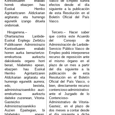
Kontseiluaren erabaki
Vasco de Empleo surtirá
horrek ebazpen hau
efectos desde el día
Euskal Herriko
siguiente a la publicación
Agintaritzaren Aldizkarian
de esta Resolución en el
argitaratu eta hurrengo
Boletín Oficial del País
egunetik izango dituela
Vasco.
ondorioak.
Hirugarrena.–
Tercero.– Hacer saber
Ohartaraztea Lanbide-
que contra este Acuerdo
Euskal Enplegu Zerbitzu
del Consejo de
Publikoaren Administrazio
Administración de Lanbide-
Kontseiluaren erabaki
Servicio Público Vasco de
horren aurka berraztertze-
Empleo podrá interponerse
errekurtsoa aurkeztu
recurso de reposición ante
dakiokeela organo horri
el mismo órgano en el
berari, hilabeteko epean,
plazo de un mes a partir
ebazpen hau Euskal
del día siguiente a la
Herriko Agintaritzaren
publicación de esta
Aldizkarian argitaratu eta
Resolución en el Boletín
hurrengo egunetik aurrera;
Oficial del País Vasco, o
edo, bestela,
bien, directamente recurso
administrazioarekiko auzi-
contencioso-administrativo
errekurtsoa aurkeztu
ante el Juzgado de lo
daiteke zuzenean, Vitoria-
Contencioso-
Gasteizko
Administrativo de Vitoria-
Administrazioarekiko
Gasteiz, en el plazo de
Auzien Epaitegian, bi
dos meses a contar desde
hilabeteko epean,
el día siguiente a dicha