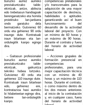
buruzko aurrez aurreko
competencias prelaborales
prestakuntzako talde-
y/o transversales para la
ekintzak, antze, abilezia
adquisición de una mayor
edo trebetasun handiagoak
capacitación de destreza,
berenganatzeko eta horrela
habilidades o aptitudes
proiektuko lan-jarduera
garantizando así el buen
ondo garatuko dela
funcionamiento del
bermatzeko. Gutxienez 60
desarrollo de la actividad
ordu eta gehienez 90 ordu
laboral del proyecto. Con
iraungo dute. Kontratuak
un mínimo de 60 horas y
iraun bitartean eta lan-
un máximo de 90 horas.
ordutegitik kanpo egingo
Durante el contrato y fuera
dira.
del horario de actividad
laboral.
– Gaitasun profesionalei
– Acciones grupales de
buruzko aurrez aurreko
formación presencial en
prestakuntzako talde-
competencias
ekintzak, gaikuntza
profesionales, para una
tekniko hobea lortzeko.
mejor capacitación técnica
Gutxienez 40 ordu eta
con un mínimo de 40
gehienez 110 iraungo dute.
horas y un máximo de 110
Kontratuak iraun bitartean
horas. Durante el contrato,
edo, gehienez ere,
o como máximo dentro de
kontratazioa hasi aurreko
los dos meses anteriores
bi hilabeteetan egingo dira,
al inicio de la contratación
betiere lan-ordutegitik
y, en cualquier caso, fuera
kanpo.
del horario de actividad
laboral.