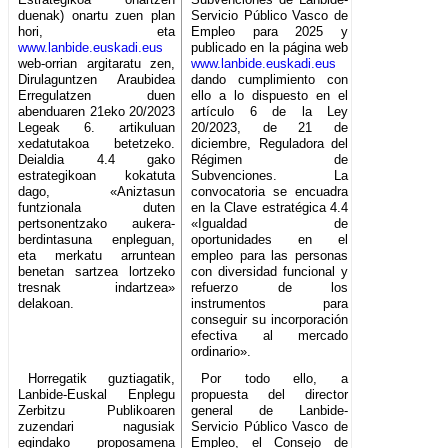
duenak) onartu zuen plan
Servicio Público Vasco de
hori, eta
Empleo para 2025 y
www.lanbide.euskadi.eus
publicado en la página web
web-orrian argitaratu zen,
www.lanbide.euskadi.eus
Dirulaguntzen Araubidea
dando cumplimiento con
Erregulatzen duen
ello a lo dispuesto en el
abenduaren 21eko 20/2023
artículo 6 de la Ley
Legeak 6. artikuluan
20/2023, de 21 de
xedatutakoa betetzeko.
diciembre, Reguladora del
Deialdia 4.4 gako
Régimen de
estrategikoan kokatuta
Subvenciones. La
dago, «Aniztasun
convocatoria se encuadra
funtzionala duten
en la Clave estratégica 4.4
pertsonentzako aukera-
«Igualdad de
berdintasuna enpleguan,
oportunidades en el
eta merkatu arruntean
empleo para las personas
benetan sartzea lortzeko
con diversidad funcional y
tresnak indartzea»
refuerzo de los
delakoan.
instrumentos para
conseguir su incorporación
efectiva al mercado
ordinario».
Horregatik guztiagatik,
Por todo ello, a
Lanbide-Euskal Enplegu
propuesta del director
Zerbitzu Publikoaren
general de Lanbide-
zuzendari nagusiak
Servicio Público Vasco de
egindako proposamena
Empleo, el Consejo de