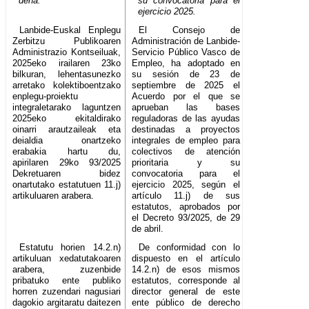
dena.
su convocatoria para el
ejercicio 2025.
Lanbide-Euskal Enplegu
El Consejo de
Zerbitzu Publikoaren
Administración de Lanbide-
Administrazio Kontseiluak,
Servicio Público Vasco de
2025eko irailaren 23ko
Empleo, ha adoptado en
bilkuran, lehentasunezko
su sesión de 23 de
arretako kolektiboentzako
septiembre de 2025 el
enplegu-proiektu
Acuerdo por el que se
integraletarako laguntzen
aprueban las bases
2025eko ekitaldirako
reguladoras de las ayudas
oinarri arautzaileak eta
destinadas a proyectos
deialdia onartzeko
integrales de empleo para
erabakia hartu du,
colectivos de atención
apirilaren 29ko 93/2025
prioritaria y su
Dekretuaren bidez
convocatoria para el
onartutako estatutuen 11.j)
ejercicio 2025, según el
artikuluaren arabera.
artículo 11.j) de sus
estatutos, aprobados por
el Decreto 93/2025, de 29
de abril.
Estatutu horien 14.2.n)
De conformidad con lo
artikuluan xedatutakoaren
dispuesto en el artículo
arabera, zuzenbide
14.2.n) de esos mismos
pribatuko ente publiko
estatutos, corresponde al
horren zuzendari nagusiari
director general de este
dagokio argitaratu daitezen
ente público de derecho