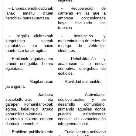
digitales.
– Enpresa emakidadunak
– Recuperación de
lanak amaitu dituen
canteras en las que la
harrobiak berreskuratzea.
empresa concesionaria
haya finalizado los
trabajos.
– Ibilgailu elektrikoak
– Instalación y
kargatzeko sareak
mantenimiento de redes de
instalatzea eta haien
recarga de vehículos
mantentze-lanak egitea.
eléctricos.
– Eraikinak birgaitzea eta
– Rehabilitación y
araudi energetiko berrira
adaptación a la nueva
egokitzea.
normativa energética de
edificios.
– Mugikortasun
– Movilidad sostenible.
jasangarria.
– Jarduera
– Actividades
soziokulturalak eta
socioculturales y de
garapen komunitariokoak
desarrollo comunitario,
egitea, belaunaldi arteko
primando aquellas donde
komunikazio-kanalak
puedan establecerse
ezartzeko aukera ematen
canales de comunicación
dutenak lehenetsiz.
intergeneracional.
– Erabilera publikoko edo
– Cualquier otra actividad