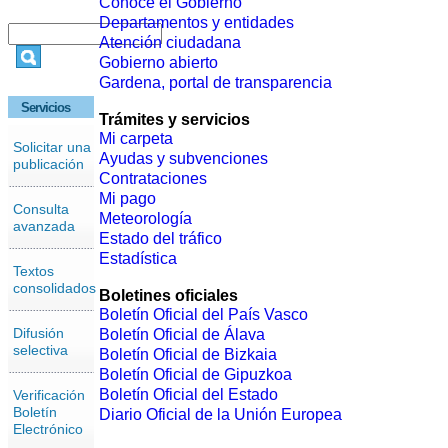
Conoce el Gobierno
Departamentos y entidades
Atención ciudadana
Gobierno abierto
Gardena, portal de transparencia
Servicios
Trámites y servicios
Mi carpeta
Solicitar una
Ayudas y subvenciones
publicación
Contrataciones
Mi pago
Consulta
Meteorología
avanzada
Estado del tráfico
Estadística
Textos
consolidados
Boletines oficiales
Boletín Oficial del País Vasco
Difusión
Boletín Oficial de Álava
selectiva
Boletín Oficial de Bizkaia
Boletín Oficial de Gipuzkoa
Boletín Oficial del Estado
Verificación
Boletín
Diario Oficial de la Unión Europea
Electrónico