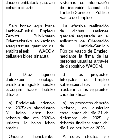
dauden entitateek gauzatu
sistemas de información
beharko dituzte.
de inserción laboral de
Lanbide-Servicio Público
Vasco de Empleo.
Saio horiek egin izana
La efectiva realización
Lanbide-Euskal Enplegu
de dichas sesiones
Zerbitzu Publikoaren
quedará registrada en el
Orientaziorako aplikazioan
aplicativo de Orientación
erregistratuta geratuko da,
de Lanbide-Servicio
erabiltzaileek WACOM
Público Vasco de Empleo,
gailuaren bidez sinatuta.
mediante la firma de las
personas usuarias a través
de dispositivo WACOM.
3.– Diruz lagundu
3.– Los proyectos
daitezkeen enplegu-
Integrales de Empleo
proiektu integralek honako
subvencionables se
ezaugarri hauek beteko
ajustarán a las siguientes
dituzte:
características:
a) Proiektuak, edonola
a) Los proyectos deberán
ere, 2025eko abenduaren
iniciarse, en cualquier
31 baino lehen hasi
caso, antes del día 31 de
beharko dira, eta 2026ko
diciembre de 2025 y
urriaren 1a baino lehen
deberán finalizar antes del
amaitu.
día 1 de octubre de 2026.
Ondorio horietarako,
A estos efectos, se