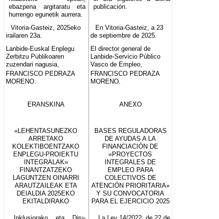
ebazpena argitaratu eta
publicación.
hurrengo egunetik aurrera.
Vitoria-Gasteiz, 2025eko
En Vitoria-Gasteiz, a 23
irailaren 23a.
de septiembre de 2025.
Lanbide-Euskal Enplegu
El director general de
Zerbitzu Publikoaren
Lanbide-Servicio Público
zuzendari nagusia,
Vasco de Empleo,
FRANCISCO PEDRAZA
FRANCISCO PEDRAZA
MORENO.
MORENO.
ERANSKINA
ANEXO
«LEHENTASUNEZKO
BASES REGULADORAS
ARRETAKO
DE AYUDAS A LA
KOLEKTIBOENTZAKO
FINANCIACIÓN DE
ENPLEGU-PROIEKTU
«PROYECTOS
INTEGRALAK»
INTEGRALES DE
FINANTZATZEKO
EMPLEO PARA
LAGUNTZEN OINARRI
COLECTIVOS DE
ARAUTZAILEAK ETA
ATENCIÓN PRIORITARIA»
DEIALDIA 2025EKO
Y SU CONVOCATORIA
EKITALDIRAKO
PARA EL EJERCICIO 2025
Inklusiorako eta Diru-
La Ley 14/2022, de 22 de