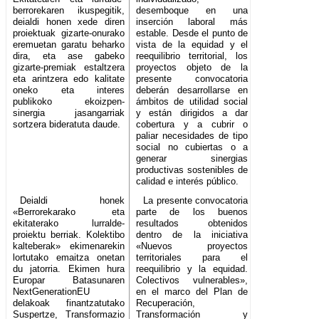
berrorekaren ikuspegitik,
desemboque en una
deialdi honen xede diren
inserción laboral más
proiektuak gizarte-onurako
estable. Desde el punto de
eremuetan garatu beharko
vista de la equidad y el
dira, eta ase gabeko
reequilibrio territorial, los
gizarte-premiak estaltzera
proyectos objeto de la
eta arintzera edo kalitate
presente convocatoria
oneko eta interes
deberán desarrollarse en
publikoko ekoizpen-
ámbitos de utilidad social
sinergia jasangarriak
y están dirigidos a dar
sortzera bideratuta daude.
cobertura y a cubrir o
paliar necesidades de tipo
social no cubiertas o a
generar sinergias
productivas sostenibles de
calidad e interés público.
Deialdi honek
La presente convocatoria
«Berrorekarako eta
parte de los buenos
ekitaterako lurralde-
resultados obtenidos
proiektu berriak. Kolektibo
dentro de la iniciativa
kalteberak» ekimenarekin
«Nuevos proyectos
lortutako emaitza onetan
territoriales para el
du jatorria. Ekimen hura
reequilibrio y la equidad.
Europar Batasunaren
Colectivos vulnerables»,
NextGenerationEU
en el marco del Plan de
delakoak finantzatutako
Recuperación,
Suspertze, Transformazio
Transformación y