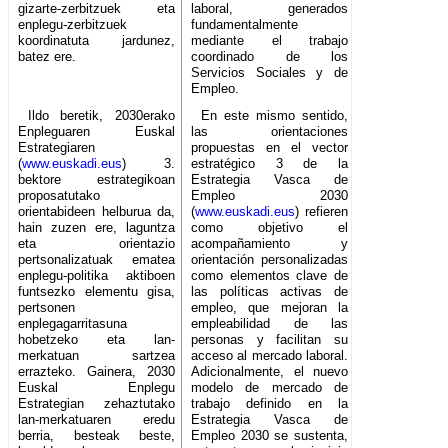
gizarte-zerbitzuek eta
laboral, generados
enplegu-zerbitzuek
fundamentalmente
koordinatuta jardunez,
mediante el trabajo
batez ere.
coordinado de los
Servicios Sociales y de
Empleo.
Ildo beretik, 2030erako
En este mismo sentido,
Enpleguaren Euskal
las orientaciones
Estrategiaren
propuestas en el vector
(
www.euskadi.eus
) 3.
estratégico 3 de la
bektore estrategikoan
Estrategia Vasca de
proposatutako
Empleo 2030
orientabideen helburua da,
(
www.euskadi.eus
) refieren
hain zuzen ere, laguntza
como objetivo el
eta orientazio
acompañamiento y
pertsonalizatuak ematea
orientación personalizadas
enplegu-politika aktiboen
como elementos clave de
funtsezko elementu gisa,
las políticas activas de
pertsonen
empleo, que mejoran la
enplegagarritasuna
empleabilidad de las
hobetzeko eta lan-
personas y facilitan su
merkatuan sartzea
acceso al mercado laboral.
errazteko. Gainera, 2030
Adicionalmente, el nuevo
Euskal Enplegu
modelo de mercado de
Estrategian zehaztutako
trabajo definido en la
lan-merkatuaren eredu
Estrategia Vasca de
berria, besteak beste,
Empleo 2030 se sustenta,