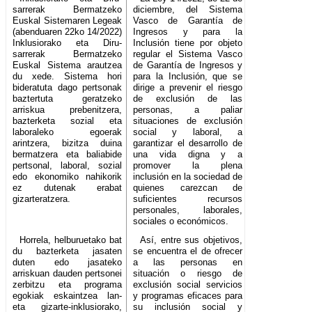
sarrerak Bermatzeko
diciembre, del Sistema
Euskal Sistemaren Legeak
Vasco de Garantía de
(abenduaren 22ko 14/2022)
Ingresos y para la
Inklusiorako eta Diru-
Inclusión tiene por objeto
sarrerak Bermatzeko
regular el Sistema Vasco
Euskal Sistema arautzea
de Garantía de Ingresos y
du xede. Sistema hori
para la Inclusión, que se
bideratuta dago pertsonak
dirige a prevenir el riesgo
baztertuta geratzeko
de exclusión de las
arriskua prebenitzera,
personas, a paliar
bazterketa sozial eta
situaciones de exclusión
laboraleko egoerak
social y laboral, a
arintzera, bizitza duina
garantizar el desarrollo de
bermatzera eta baliabide
una vida digna y a
pertsonal, laboral, sozial
promover la plena
edo ekonomiko nahikorik
inclusión en la sociedad de
ez dutenak erabat
quienes carezcan de
gizarteratzera.
suficientes recursos
personales, laborales,
sociales o económicos.
Horrela, helburuetako bat
Así, entre sus objetivos,
du bazterketa jasaten
se encuentra el de ofrecer
duten edo jasateko
a las personas en
arriskuan dauden pertsonei
situación o riesgo de
zerbitzu eta programa
exclusión social servicios
egokiak eskaintzea lan-
y programas eficaces para
eta gizarte-inklusiorako,
su inclusión social y