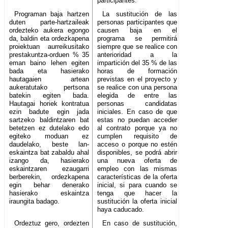
participantes.
Programan baja hartzen
La sustitución de las
duten parte-hartzaileak
personas participantes que
ordezteko aukera egongo
causen baja en el
da, baldin eta ordezkapena
programa se permitirá
proiektuan aurreikusitako
siempre que se realice con
prestakuntza-orduen % 35
anterioridad a la
eman baino lehen egiten
impartición del 35 % de las
bada eta hasierako
horas de formación
hautagaien artean
previstas en el proyecto y
aukeratutako pertsona
se realice con una persona
batekin egiten bada.
elegida de entre las
Hautagai horiek kontratua
personas candidatas
ezin badute egin jada
iniciales. En caso de que
sartzeko baldintzaren bat
estas no puedan acceder
betetzen ez dutelako edo
al contrato porque ya no
egiteko moduan ez
cumplen requisito de
daudelako, beste lan-
acceso o porque no estén
eskaintza bat zabaldu ahal
disponibles, se podrá abrir
izango da, hasierako
una nueva oferta de
eskaintzaren ezaugarri
empleo con las mismas
berberekin, ordezkapena
características de la oferta
egin behar denerako
inicial, si para cuando se
hasierako eskaintza
tenga que hacer la
iraungita badago.
sustitución la oferta inicial
haya caducado.
Ordeztuz gero, ordezten
En caso de sustitución,