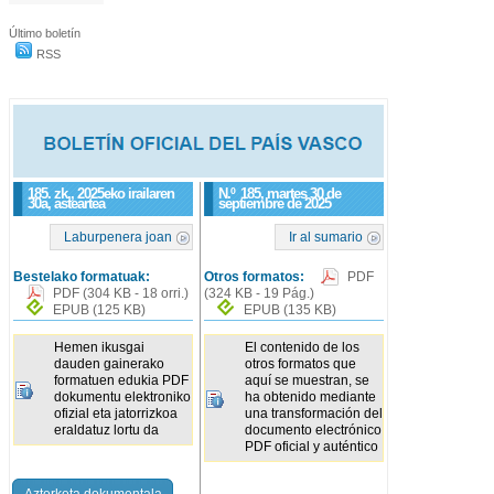
Último boletín
RSS
185. zk., 2025eko irailaren
N.º
185
, martes 30 de
30a, asteartea
septiembre de 2025
Laburpenera joan
Ir al sumario
Bestelako formatuak:
Otros formatos:
PDF
PDF
(304 KB - 18 orri.)
(324 KB - 19 Pág.)
EPUB
(125 KB)
EPUB
(135 KB)
Hemen ikusgai
El contenido de los
dauden gainerako
otros formatos que
formatuen edukia PDF
aquí se muestran, se
dokumentu elektroniko
ha obtenido mediante
ofizial eta jatorrizkoa
una transformación del
eraldatuz lortu da
documento electrónico
PDF oficial y auténtico
Azterketa dokumentala