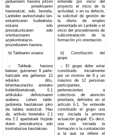
jardueraren hasiera jotzen
entiende por inicio del
da proiektuaren
proyecto el inicio de la
hasieratzat, edo, bestela,
actividad, o en su defecto,
Lanbiden aurkeztutako lan-
la solicitud de gestión de
eskaintzaren kudeaketa-
la oferta de empleo
eskaria edo
presentada en Lanbide o el
prestakuntzaren edo
inicio del procedimiento de
orientazioaren
subcontratación de la
azpikontratazio-
formación y/o orientación.
prozeduraren hasiera.
b) Taldearen osaera:
b) Constitución del
grupo:
– Taldeak, hasiera
– El grupo debe estar
batean, gutxienez 8 parte-
constituido inicialmente
hartzaile eta gehienez 12
por un mínimo de 8 y un
edukiko ditu,
máximo de 12 personas
lehentasunezko arretako
participantes,
kolektiboetakoak, 6.1
pertenecientes a
artikuluko definizioaren
colectivos de atención
arabera. Lehen talde-
prioritaria, definidos en el
jarduketa hasitakoan joko
artículo 6.1. Se entiende
da taldea eratutzat. Hau
constituido el grupo una
da, artikulu honetako 2.1
vez iniciada la primera
eta 2.2 apartatuek hizpide
actuación grupal. Es decir,
duten prestakuntza edo
una vez iniciada la
kontratazioa hasitakoan.
formación o la contratación
a la que se refiere el