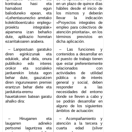
kontratua hasi eta
en un plazo de quince días
hamabost egun
hábiles desde el inicio de
balioduneko epean, eta
los mismos y deberán
«Lehentasunezko arretako
llevar la indicación
kolektiboentzako enplegu-
«Proyectos integrales de
proiektu integralak»
empleo para colectivos de
aipamena izan beharko
atención prioritaria», en los
dute, aplikazio horretan
términos previstos en
ezarritakoaren arabera.
dicha aplicación.
– Lanpostuan garatuko
– Las funciones y
diren eginkizunak eta
contenidos a desarrollar en
edukiek, ahal dela, onura
el puesto de trabajo tienen
publikoko edo interes
que estar preferentemente
orokor eta sozialeko
relacionados con
jarduerekin lotuta egon
actividades de utilidad
behar dute, gauzatzen
pública o de interés
diren ingurunearen premiei
general y social, deben
erantzun behar diete eta
responder a las
jarduketa-eremu
necesidades del entorno
hauetakoren batean garatu
donde se lleven a cabo y
ahalko dira:
se podrán desarrollar en
alguno de los siguientes
ámbitos de actuación:
– Hirugarren eta
– Acompañamiento y
laugarren adineko
atención a la tercera y
pertsonei laguntzea eta
cuarta edad (silver