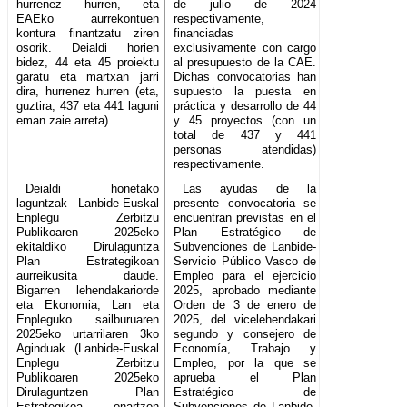
hurrenez hurren, eta
de julio de 2024
EAEko aurrekontuen
respectivamente,
kontura finantzatu ziren
financiadas
osorik. Deialdi horien
exclusivamente con cargo
bidez, 44 eta 45 proiektu
al presupuesto de la CAE.
garatu eta martxan jarri
Dichas convocatorias han
dira, hurrenez hurren (eta,
supuesto la puesta en
guztira, 437 eta 441 laguni
práctica y desarrollo de 44
eman zaie arreta).
y 45 proyectos (con un
total de 437 y 441
personas atendidas)
respectivamente.
Deialdi honetako
Las ayudas de la
laguntzak Lanbide-Euskal
presente convocatoria se
Enplegu Zerbitzu
encuentran previstas en el
Publikoaren 2025eko
Plan Estratégico de
ekitaldiko Dirulaguntza
Subvenciones de Lanbide-
Plan Estrategikoan
Servicio Público Vasco de
aurreikusita daude.
Empleo para el ejercicio
Bigarren lehendakariorde
2025, aprobado mediante
eta Ekonomia, Lan eta
Orden de 3 de enero de
Enpleguko sailburuaren
2025, del vicelehendakari
2025eko urtarrilaren 3ko
segundo y consejero de
Aginduak (Lanbide-Euskal
Economía, Trabajo y
Enplegu Zerbitzu
Empleo, por la que se
Publikoaren 2025eko
aprueba el Plan
Dirulaguntzen Plan
Estratégico de
Estrategikoa onartzen
Subvenciones de Lanbide-