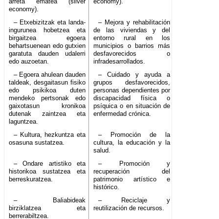
arreta ematea (silver
economy).
economy).
– Etxebizitzak eta landa-
– Mejora y rehabilitación
ingurunea hobetzea eta
de las viviendas y del
birgaitzea egoera
entorno rural en los
behartsuenean edo gutxien
municipios o barrios más
garatuta dauden udalerri
desfavorecidos o
edo auzoetan.
infradesarrollados.
– Egoera ahulean dauden
– Cuidado y ayuda a
taldeak, desgaitasun fisiko
grupos desfavorecidos,
edo psikikoa duten
personas dependientes por
mendeko pertsonak edo
discapacidad física o
gaixotasun kronikoa
psíquica o en situación de
dutenak zaintzea eta
enfermedad crónica.
laguntzea.
– Kultura, hezkuntza eta
– Promoción de la
osasuna sustatzea.
cultura, la educación y la
salud.
– Ondare artistiko eta
– Promoción y
historikoa sustatzea eta
recuperación del
berreskuratzea.
patrimonio artístico e
histórico.
– Baliabideak
– Reciclaje y
birziklatzea eta
reutilización de recursos.
berrerabiltzea.