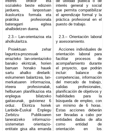
interes orokor eta
de utilidad pública o de
sozialeko beste edozein
interés general y social
jarduera, lanpostuan
que permita compatibilizar
ikaskuntza formala eta
el aprendizaje formal y la
praktika profesionala
práctica profesional en el
bateragarri egitea
puesto de trabajo.
ahalbidetzen duena.
2.3.– Lan-orientazioa eta
2.3.– Orientación laboral
aholkularitza.
y asesoramiento.
Proiektuan zehar
Acciones individuales de
laguntza-prozesuak
orientación laboral para
errazteko lan-orientazioko
facilitar procesos de
banako ekintzak, horien
acompañamiento durante
barruan honako hauek
el proyecto, que podrán
sartu ahalko direlarik:
incluir: balance de
eskumenen balantzea, lan-
competencias, información
merkatuaren informazioa,
del mercado de trabajo,
irteera profesionalak,
salidas profesionales,
helburuen planifikazioa eta
planificación de objetivos y
enplegua bilatzeko
habilidades para la
gaitasunak, gutxienez 6
búsqueda de empleo, con
orduz. Ekintza horiek
un mínimo de 6 horas.
Lanbide-Euskal Enplegu
Estas acciones deberán
Zerbitzu Publikoaren
ser llevadas a cabo por
laneratzeko informazio-
entidades dadas de alta
sistemetan orientazio-
como entidad de
entitate gisa alta emanda
orientación en los