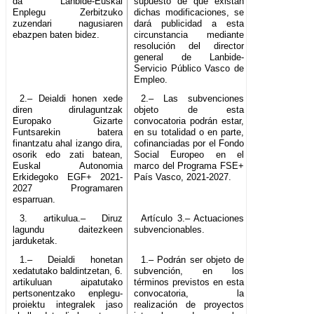
da Lanbide-Euskal
supuesto de que existan
Enplegu Zerbitzuko
dichas modificaciones, se
zuzendari nagusiaren
dará publicidad a esta
ebazpen baten bidez.
circunstancia mediante
resolución del director
general de Lanbide-
Servicio Público Vasco de
Empleo.
2.– Deialdi honen xede
2.– Las subvenciones
diren dirulaguntzak
objeto de esta
Europako Gizarte
convocatoria podrán estar,
Funtsarekin batera
en su totalidad o en parte,
finantzatu ahal izango dira,
cofinanciadas por el Fondo
osorik edo zati batean,
Social Europeo en el
Euskal Autonomia
marco del Programa FSE+
Erkidegoko EGF+ 2021-
País Vasco, 2021-2027.
2027 Programaren
esparruan.
3. artikulua.– Diruz
Artículo 3.– Actuaciones
lagundu daitezkeen
subvencionables.
jarduketak.
1.– Deialdi honetan
1.– Podrán ser objeto de
xedatutako baldintzetan, 6.
subvención, en los
artikuluan aipatutako
términos previstos en esta
pertsonentzako enplegu-
convocatoria, la
proiektu integralek jaso
realización de proyectos