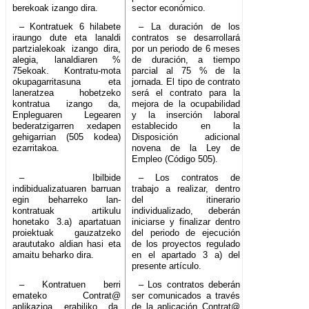
berekoak izango dira.
sector económico.
– Kontratuek 6 hilabete
– La duración de los
iraungo dute eta lanaldi
contratos se desarrollará
partzialekoak izango dira,
por un periodo de 6 meses
alegia, lanaldiaren %
de duración, a tiempo
75ekoak. Kontratu-mota
parcial al 75 % de la
okupagarritasuna eta
jornada. El tipo de contrato
laneratzea hobetzeko
será el contrato para la
kontratua izango da,
mejora de la ocupabilidad
Enpleguaren Legearen
y la inserción laboral
bederatzigarren xedapen
establecido en la
gehigarrian (505 kodea)
Disposición adicional
ezarritakoa.
novena de la Ley de
Empleo (Código 505).
– Ibilbide
– Los contratos de
indibidualizatuaren barruan
trabajo a realizar, dentro
egin beharreko lan-
del itinerario
kontratuak artikulu
individualizado, deberán
honetako 3.a) apartatuan
iniciarse y finalizar dentro
proiektuak gauzatzeko
del periodo de ejecución
araututako aldian hasi eta
de los proyectos regulado
amaitu beharko dira.
en el apartado 3 a) del
presente artículo.
– Kontratuen berri
– Los contratos deberán
emateko Contrat@
ser comunicados a través
aplikazioa erabiliko da,
de la aplicación Contrat@