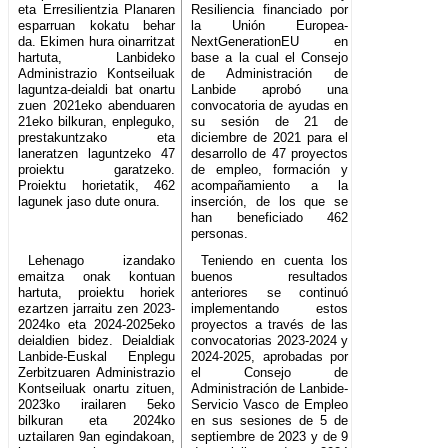
eta Erresilientzia Planaren
Resiliencia financiado por
esparruan kokatu behar
la Unión Europea-
da. Ekimen hura oinarritzat
NextGenerationEU en
hartuta, Lanbideko
base a la cual el Consejo
Administrazio Kontseiluak
de Administración de
laguntza-deialdi bat onartu
Lanbide aprobó una
zuen 2021eko abenduaren
convocatoria de ayudas en
21eko bilkuran, enpleguko,
su sesión de 21 de
prestakuntzako eta
diciembre de 2021 para el
laneratzen laguntzeko 47
desarrollo de 47 proyectos
proiektu garatzeko.
de empleo, formación y
Proiektu horietatik, 462
acompañamiento a la
lagunek jaso dute onura.
inserción, de los que se
han beneficiado 462
personas.
Lehenago izandako
Teniendo en cuenta los
emaitza onak kontuan
buenos resultados
hartuta, proiektu horiek
anteriores se continuó
ezartzen jarraitu zen 2023-
implementando estos
2024ko eta 2024-2025eko
proyectos a través de las
deialdien bidez. Deialdiak
convocatorias 2023-2024 y
Lanbide-Euskal Enplegu
2024-2025, aprobadas por
Zerbitzuaren Administrazio
el Consejo de
Kontseiluak onartu zituen,
Administración de Lanbide-
2023ko irailaren 5eko
Servicio Vasco de Empleo
bilkuran eta 2024ko
en sus sesiones de 5 de
uztailaren 9an egindakoan,
septiembre de 2023 y de 9