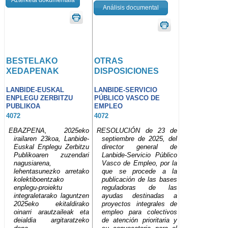
Análisis documental
BESTELAKO
OTRAS
XEDAPENAK
DISPOSICIONES
LANBIDE-EUSKAL
LANBIDE-SERVICIO
ENPLEGU ZERBITZU
PÚBLICO VASCO DE
PUBLIKOA
EMPLEO
4072
4072
EBAZPENA, 2025eko
RESOLUCIÓN de 23 de
irailaren 23koa, Lanbide-
septiembre de 2025, del
Euskal Enplegu Zerbitzu
director general de
Publikoaren zuzendari
Lanbide-Servicio Público
nagusiarena,
Vasco de Empleo, por la
lehentasunezko arretako
que se procede a la
kolektiboentzako
publicación de las bases
enplegu-proiektu
reguladoras de las
integraletarako laguntzen
ayudas destinadas a
2025eko ekitaldirako
proyectos integrales de
oinarri arautzaileak eta
empleo para colectivos
deialdia argitaratzeko
de atención prioritaria y