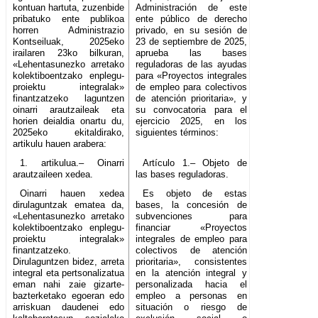
kontuan hartuta, zuzenbide
Administración de este
pribatuko ente publikoa
ente público de derecho
horren Administrazio
privado, en su sesión de
Kontseiluak, 2025eko
23 de septiembre de 2025,
irailaren 23ko bilkuran,
aprueba las bases
«Lehentasunezko arretako
reguladoras de las ayudas
kolektiboentzako enplegu-
para «Proyectos integrales
proiektu integralak»
de empleo para colectivos
finantzatzeko laguntzen
de atención prioritaria», y
oinarri arautzaileak eta
su convocatoria para el
horien deialdia onartu du,
ejercicio 2025, en los
2025eko ekitaldirako,
siguientes términos:
artikulu hauen arabera:
1. artikulua.– Oinarri
Artículo 1.– Objeto de
arautzaileen xedea.
las bases reguladoras.
Oinarri hauen xedea
Es objeto de estas
dirulaguntzak ematea da,
bases, la concesión de
«Lehentasunezko arretako
subvenciones para
kolektiboentzako enplegu-
financiar «Proyectos
proiektu integralak»
integrales de empleo para
finantzatzeko.
colectivos de atención
Dirulaguntzen bidez, arreta
prioritaria», consistentes
integral eta pertsonalizatua
en la atención integral y
eman nahi zaie gizarte-
personalizada hacia el
bazterketako egoeran edo
empleo a personas en
arriskuan daudenei edo
situación o riesgo de