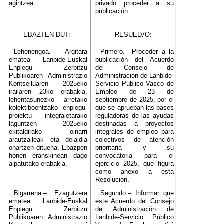
agintzea.
privado proceder a su
publicación.
EBAZTEN DUT:
RESUELVO:
Lehenengoa.– Argitara
Primero.– Proceder a la
ematea Lanbide-Euskal
publicación del Acuerdo
Enplegu Zerbitzu
del Consejo de
Publikoaren Administrazio
Administración de Lanbide-
Kontseiluaren 2025eko
Servicio Público Vasco de
irailaren 23ko erabakia,
Empleo de 23 de
lehentasunezko arretako
septiembre de 2025, por el
kolektiboentzako enplegu-
que se aprueban las bases
proiektu integraletarako
reguladoras de las ayudas
laguntzen 2025eko
destinadas a proyectos
ekitaldirako oinarri
integrales de empleo para
arautzaileak eta deialdia
colectivos de atención
onartzen dituena. Ebazpen
prioritaria y su
honen eranskinean dago
convocatoria para el
aipatutako erabakia.
ejercicio 2025, que figura
como anexo a esta
Resolución.
Bigarrena.– Ezagutzera
Segundo.– Informar que
ematea Lanbide-Euskal
este Acuerdo del Consejo
Enplegu Zerbitzu
de Administración de
Publikoaren Administrazio
Lanbide-Servicio Público