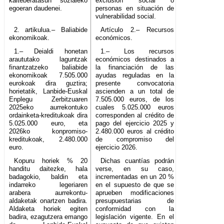
kalteberatasun sozialeko
exclusión social o
egoeran daudenei.
personas en situación de
vulnerabilidad social.
2. artikulua.– Baliabide
Artículo 2.– Recursos
ekonomikoak.
económicos.
1.– Deialdi honetan
1.– Los recursos
araututako laguntzak
económicos destinados a
finantzatzeko baliabide
la financiación de las
ekonomikoak 7.505.000
ayudas reguladas en la
eurokoak dira guztira;
presente convocatoria
horietatik, Lanbide-Euskal
ascienden a un total de
Enplegu Zerbitzuaren
7.505.000 euros, de los
2025eko aurrekontuko
cuales 5.025.000 euros
ordainketa-kreditukoak dira
corresponden al crédito de
5.025.000 euro, eta
pago del ejercicio 2025 y
2026ko konpromiso-
2.480.000 euros al crédito
kreditukoak, 2.480.000
de compromiso del
euro.
ejercicio 2026.
Kopuru horiek % 20
Dichas cuantías podrán
handitu daitezke, hala
verse, en su caso,
badagokio, baldin eta
incrementadas en un 20 %
indarreko legeriaren
en el supuesto de que se
arabera aurrekontu-
aprueben modificaciones
aldaketak onartzen badira.
presupuestarias de
Aldaketa horiek egiten
conformidad con la
badira, ezagutzera emango
legislación vigente. En el