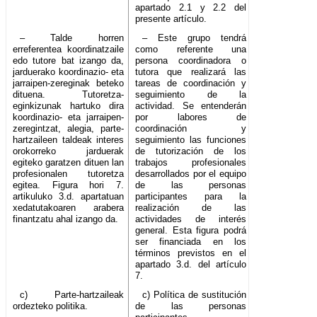
apartado 2.1 y 2.2 del
presente artículo.
– Talde horren
– Este grupo tendrá
erreferentea koordinatzaile
como referente una
edo tutore bat izango da,
persona coordinadora o
jarduerako koordinazio- eta
tutora que realizará las
jarraipen-zereginak beteko
tareas de coordinación y
dituena. Tutoretza-
seguimiento de la
eginkizunak hartuko dira
actividad. Se entenderán
koordinazio- eta jarraipen-
por labores de
zeregintzat, alegia, parte-
coordinación y
hartzaileen taldeak interes
seguimiento las funciones
orokorreko jarduerak
de tutorización de los
egiteko garatzen dituen lan
trabajos profesionales
profesionalen tutoretza
desarrollados por el equipo
egitea. Figura hori 7.
de las personas
artikuluko 3.d. apartatuan
participantes para la
xedatutakoaren arabera
realización de las
finantzatu ahal izango da.
actividades de interés
general. Esta figura podrá
ser financiada en los
términos previstos en el
apartado 3.d. del artículo
7.
c) Parte-hartzaileak
c) Política de sustitución
ordezteko politika.
de las personas