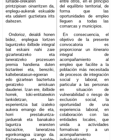
lurralde-orekaren
entre otros, en el principio
printzipioan oinarritzen da,
del equilibrio territorial, de
enplegu-aukerak eskualde
forma que las
eta udalerri guztietara irits
oportunidades de empleo
daitezen.
lleguen a todas las
comarcas y municipios.
Ondorioz, deialdi honen
En consecuencia, el
bidez, enplegua lortzen
objetivo de la presente
laguntzeko ibilbide integral
convocatoria es
bat eskaini nahi zaie
proporcionar un itinerario
gizarteratzeko eta
integral de
laneratzeko prozesuen
acompañamiento al
premia handiena duten
empleo que facilite a la
biztanleei eta, bereziki,
población más necesitada
kalteberatasun-egoeran
de procesos de integración
edo gizartean baztertuta
social y laboral, en
geratzeko arriskuan
particular a las personas
daudenei. Izan ere, ibilbide
en situación de
horrek, toki-entitateekin
vulnerabilidad o riesgo de
lankidetzan, lan-
exclusión social, la
esperientzia bat izateko
oportunidad de una
aukera emango die eta,
experiencia laboral, en
horri prestakuntza-
colaboración con las
jarduerak eta banakako
entidades locales, que
laguntza eransten
unida a actividades
bazaizkie, laneratzea
formativas y a un
egonkorragoa izango da.
acompañamiento
Ekitatearen eta lurralde-
individualizado,