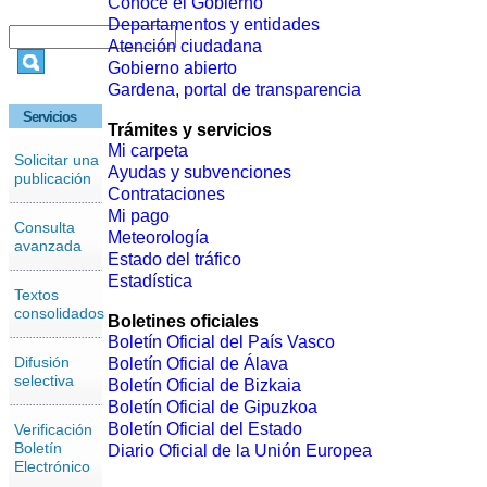
Conoce el Gobierno
Departamentos y entidades
Atención ciudadana
Gobierno abierto
Gardena, portal de transparencia
Servicios
Trámites y servicios
Mi carpeta
Solicitar una
Ayudas y subvenciones
publicación
Contrataciones
Mi pago
Consulta
Meteorología
avanzada
Estado del tráfico
Estadística
Textos
consolidados
Boletines oficiales
Boletín Oficial del País Vasco
Difusión
Boletín Oficial de Álava
selectiva
Boletín Oficial de Bizkaia
Boletín Oficial de Gipuzkoa
Boletín Oficial del Estado
Verificación
Boletín
Diario Oficial de la Unión Europea
Electrónico