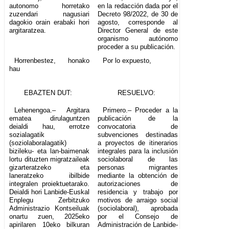
autonomo horretako
en la redacción dada por el
zuzendari nagusiari
Decreto 98/2022, de 30 de
dagokio orain erabaki hori
agosto, corresponde al
argitaratzea.
Director General de este
organismo autónomo
proceder a su publicación.
Horrenbestez, honako
Por lo expuesto,
hau
EBAZTEN DUT:
RESUELVO:
Lehenengoa.– Argitara
Primero.– Proceder a la
ematea dirulaguntzen
publicación de la
deialdi hau, errotze
convocatoria de
sozialagatik
subvenciones destinadas
(soziolaboralagatik)
a proyectos de itinerarios
bizileku- eta lan-baimenak
integrales para la inclusión
lortu dituzten migratzaileak
sociolaboral de las
gizarteratzeko eta
personas migrantes
laneratzeko ibilbide
mediante la obtención de
integralen proiektuetarako.
autorizaciones de
Deialdi hori Lanbide-Euskal
residencia y trabajo por
Enplegu Zerbitzuko
motivos de arraigo social
Administrazio Kontseiluak
(sociolaboral), aprobada
onartu zuen, 2025eko
por el Consejo de
apirilaren 10eko bilkuran
Administración de Lanbide-