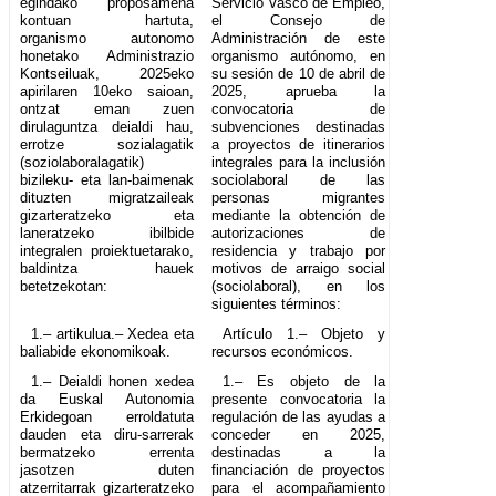
egindako proposamena
Servicio Vasco de Empleo,
kontuan hartuta,
el Consejo de
organismo autonomo
Administración de este
honetako Administrazio
organismo autónomo, en
Kontseiluak, 2025eko
su sesión de 10 de abril de
apirilaren 10eko saioan,
2025, aprueba la
ontzat eman zuen
convocatoria de
dirulaguntza deialdi hau,
subvenciones destinadas
errotze sozialagatik
a proyectos de itinerarios
(soziolaboralagatik)
integrales para la inclusión
bizileku- eta lan-baimenak
sociolaboral de las
dituzten migratzaileak
personas migrantes
gizarteratzeko eta
mediante la obtención de
laneratzeko ibilbide
autorizaciones de
integralen proiektuetarako,
residencia y trabajo por
baldintza hauek
motivos de arraigo social
betetzekotan:
(sociolaboral), en los
siguientes términos:
1.– artikulua.– Xedea eta
Artículo 1.– Objeto y
baliabide ekonomikoak.
recursos económicos.
1.– Deialdi honen xedea
1.– Es objeto de la
da Euskal Autonomia
presente convocatoria la
Erkidegoan erroldatuta
regulación de las ayudas a
dauden eta diru-sarrerak
conceder en 2025,
bermatzeko errenta
destinadas a la
jasotzen duten
financiación de proyectos
atzerritarrak gizarteratzeko
para el acompañamiento