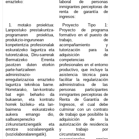
errazteko:
laboral de personas
inmigrantes perceptoras de
renta de garantía de
ingresos:
1. motako proiektua:
Proyecto Tipo 1:
Lanpostuko prestakuntza-
Proyecto de programa
programaren proiektua,
formativo en el puesto de
produkzio-ingurunean
trabajo, de
konpetentzia profesionalak
acompañamiento y
eskuratzeko laguntza eta
tutorización para la
tutoretzakoa, Diru-sarrerak
adquisición de
Bermatzeko Errenta
competencias
jasotzen duten etorkin
profesionales en el entorno
parte-hartzaileen
productivo, que incluye la
administrazio-
asistencia técnica para
erregularizazioa errazteko
facilitar la regularización
laguntza teknikoa barne.
administrativa de las
Horretarako, lan-kontratu
personas participantes
bat egin beharko da
inmigrantes perceptoras de
bukaeran, eta kontratu
Renta de Garantía de
horrek bizileku- eta lan-
Ingresos, el cual debe
baimena eskuratzeko
culminar con un contrato
aukera emango dio,
de trabajo que posibilite la
salbuespenezko
adquisición de la
zirkunstantziengatik eta
autorización de residencia
errotze sozialarengatik
y trabajo por
(soziolaboralarengatik).
circunstancias