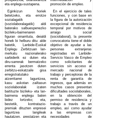
eta enplegu-sustapena.
promoción de empleo.
Eginkizun horiek
En el ejercicio de tales
betetzeko, eta errotze
funciones, y con base en
sozialagatik
la figura de la autorización
(soziolaboralagatik) aldi
excepcional de residencia
baterako salbuespenezko
temporal por motivos de
bizileku-baimenaren
arraigo social
figuran oinarrituta, deialdi
(sociolaboral), la presente
honek bi helburu ditu: alde
convocatoria tiene el doble
batetik, Lanbide-Euskal
objetivo de ayudar a las
Enplegu Zerbitzuan lan-
personas extranjeras
merkatu nazionalerako
registradas en Lanbide-
sarbiderik ez duten eta
Servicio Vasco de Empleo
diru-sarrerak bermatzeko
como solicitantes de
errenta jasotzen duten
servicios sin acceso al
zerbitzu-eskatzaile gisa
mercado nacional de
erregistratutako
trabajo y perceptoras de la
atzerritarrei laguntzea,
renta de garantía de
kasu askotan zailtasun
ingresos, que además en
soziolaboralak izaten
muchos casos presentan
baitituzte bizileku- eta lan-
dificultades sociolaborales,
baimena enplegu baten
en la obtención del
bidez lortzeko; eta,
permiso de residencia y
bestetik, kontratazio-
trabajo a través de un
premiak dituzten enpresei
empleo, así como ayudar
laguntzea langileak
a las empresas con
hautatzen, prestatzen eta
necesidades de