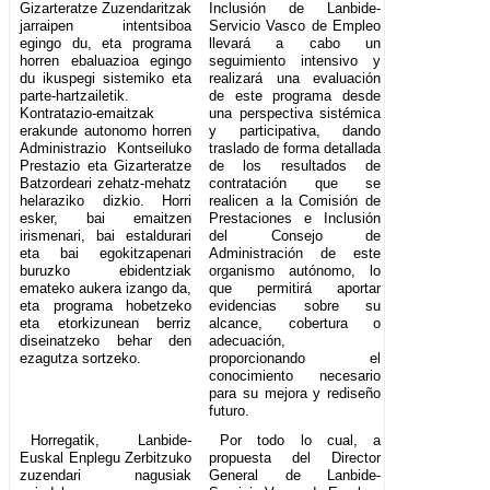
Gizarteratze Zuzendaritzak
Inclusión de Lanbide-
jarraipen intentsiboa
Servicio Vasco de Empleo
egingo du, eta programa
llevará a cabo un
horren ebaluazioa egingo
seguimiento intensivo y
du ikuspegi sistemiko eta
realizará una evaluación
parte-hartzailetik.
de este programa desde
Kontratazio-emaitzak
una perspectiva sistémica
erakunde autonomo horren
y participativa, dando
Administrazio Kontseiluko
traslado de forma detallada
Prestazio eta Gizarteratze
de los resultados de
Batzordeari zehatz-mehatz
contratación que se
helaraziko dizkio. Horri
realicen a la Comisión de
esker, bai emaitzen
Prestaciones e Inclusión
irismenari, bai estaldurari
del Consejo de
eta bai egokitzapenari
Administración de este
buruzko ebidentziak
organismo autónomo, lo
emateko aukera izango da,
que permitirá aportar
eta programa hobetzeko
evidencias sobre su
eta etorkizunean berriz
alcance, cobertura o
diseinatzeko behar den
adecuación,
ezagutza sortzeko.
proporcionando el
conocimiento necesario
para su mejora y rediseño
futuro.
Horregatik, Lanbide-
Por todo lo cual, a
Euskal Enplegu Zerbitzuko
propuesta del Director
zuzendari nagusiak
General de Lanbide-