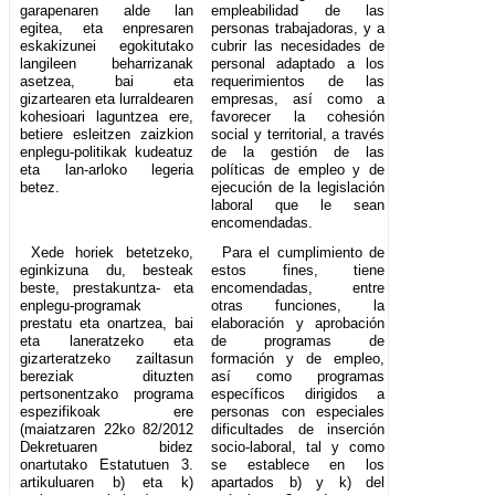
garapenaren alde lan
empleabilidad de las
egitea, eta enpresaren
personas trabajadoras, y a
eskakizunei egokitutako
cubrir las necesidades de
langileen beharrizanak
personal adaptado a los
asetzea, bai eta
requerimientos de las
gizartearen eta lurraldearen
empresas, así como a
kohesioari laguntzea ere,
favorecer la cohesión
betiere esleitzen zaizkion
social y territorial, a través
enplegu-politikak kudeatuz
de la gestión de las
eta lan-arloko legeria
políticas de empleo y de
betez.
ejecución de la legislación
laboral que le sean
encomendadas.
Xede horiek betetzeko,
Para el cumplimiento de
eginkizuna du, besteak
estos fines, tiene
beste, prestakuntza- eta
encomendadas, entre
enplegu-programak
otras funciones, la
prestatu eta onartzea, bai
elaboración y aprobación
eta laneratzeko eta
de programas de
gizarteratzeko zailtasun
formación y de empleo,
bereziak dituzten
así como programas
pertsonentzako programa
específicos dirigidos a
espezifikoak ere
personas con especiales
(maiatzaren 22ko 82/2012
dificultades de inserción
Dekretuaren bidez
socio-laboral, tal y como
onartutako Estatutuen 3.
se establece en los
artikuluaren b) eta k)
apartados b) y k) del