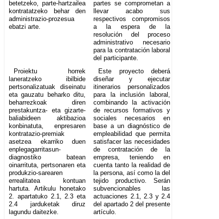
betetzeko, parte-hartzailea
partes se comprometan a
kontratatzeko behar den
llevar acabo sus
administrazio-prozesua
respectivos compromisos
ebatzi arte.
a la espera de la
resolución del proceso
administrativo necesario
para la contratación laboral
del participante.
Proiektu horrek
Este proyecto deberá
laneratzeko ibilbide
diseñar y ejecutar
pertsonalizatuak diseinatu
itinerarios personalizados
eta gauzatu beharko ditu,
para la inclusión laboral,
beharrezkoak diren
combinando la activación
prestakuntza- eta gizarte-
de recursos formativos y
baliabideen aktibazioa
sociales necesarios en
konbinatuta, enpresaren
base a un diagnóstico de
kontratazio-premiak
empleabilidad que permita
asetzea ekarriko duen
satisfacer las necesidades
enplegagarritasun-
de contratación de la
diagnostiko batean
empresa, teniendo en
oinarrituta, pertsonaren eta
cuenta tanto la realidad de
produkzio-sarearen
la persona, así como la del
errealitatea kontuan
tejido productivo. Serán
hartuta. Artikulu honetako
subvencionables las
2. apartatuko 2.1, 2.3 eta
actuaciones 2.1, 2.3 y 2.4
2.4 jarduketak diruz
del apartado 2 del presente
lagundu daitezke.
artículo.