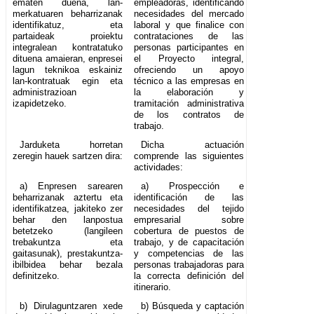
ematen duena, lan-
empleadoras, identificando
merkatuaren beharrizanak
necesidades del mercado
identifikatuz, eta
laboral y que finalice con
partaideak proiektu
contrataciones de las
integralean kontratatuko
personas participantes en
dituena amaieran, enpresei
el Proyecto integral,
lagun teknikoa eskainiz
ofreciendo un apoyo
lan-kontratuak egin eta
técnico a las empresas en
administrazioan
la elaboración y
izapidetzeko.
tramitación administrativa
de los contratos de
trabajo.
Jarduketa horretan
Dicha actuación
zeregin hauek sartzen dira:
comprende las siguientes
actividades:
a) Enpresen sarearen
a) Prospección e
beharrizanak aztertu eta
identificación de las
identifikatzea, jakiteko zer
necesidades del tejido
behar den lanpostua
empresarial sobre
betetzeko (langileen
cobertura de puestos de
trebakuntza eta
trabajo, y de capacitación
gaitasunak), prestakuntza-
y competencias de las
ibilbidea behar bezala
personas trabajadoras para
definitzeko.
la correcta definición del
itinerario.
b) Dirulaguntzaren xede
b) Búsqueda y captación