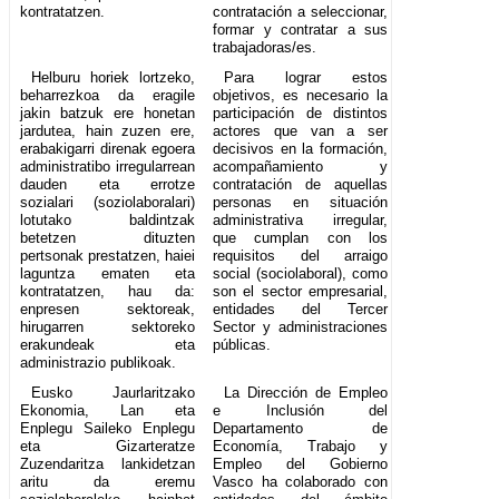
kontratatzen.
contratación a seleccionar,
formar y contratar a sus
trabajadoras/es.
Helburu horiek lortzeko,
Para lograr estos
beharrezkoa da eragile
objetivos, es necesario la
jakin batzuk ere honetan
participación de distintos
jardutea, hain zuzen ere,
actores que van a ser
erabakigarri direnak egoera
decisivos en la formación,
administratibo irregularrean
acompañamiento y
dauden eta errotze
contratación de aquellas
sozialari (soziolaboralari)
personas en situación
lotutako baldintzak
administrativa irregular,
betetzen dituzten
que cumplan con los
pertsonak prestatzen, haiei
requisitos del arraigo
laguntza ematen eta
social (sociolaboral), como
kontratatzen, hau da:
son el sector empresarial,
enpresen sektoreak,
entidades del Tercer
hirugarren sektoreko
Sector y administraciones
erakundeak eta
públicas.
administrazio publikoak.
Eusko Jaurlaritzako
La Dirección de Empleo
Ekonomia, Lan eta
e Inclusión del
Enplegu Saileko Enplegu
Departamento de
eta Gizarteratze
Economía, Trabajo y
Zuzendaritza lankidetzan
Empleo del Gobierno
aritu da eremu
Vasco ha colaborado con