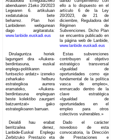
Araubidea Erregulatzeko
dando cumplimiento con
abenduaren 21eko 20/2023
ello a lo dispuesto en el
Legearen 6. artikuluan
artículo 6 de la Ley
xedatutakoa bete
20/2023, de 21 de
beharrez. Plan hori
diciembre, Reguladora del
Lanbideren webgunean
Régimen de
dago argitaratuta:
Subvenciones. Dicho Plan
www.lanbide.euskadi.eus
se encuentra publicado en
la página web de Lanbide,
www.lanbide.euskadi.eus
Dirulaguntza horiek
Estas subvenciones
lagungarri dira «Aukera-
contribuyen al objetivo
berdintasuna, euskal
estratégico transversal
enplegu-politikaren
«Igualdad de
funtsezko ardatz» izeneko
oportunidades como eje
zeharkako helburu
fundamental de la política
estrategikoa aurrera
vasca de empleo»,
eramateko, «Aukera-
enmarcado dentro de la
berdintasuna enpleguan
clave estratégica
beste kolektibo zaurgarri
«Igualdad de
batzuentzat» gako
oportunidades en el
estrategikoaren barruan.
empleo para otros
colectivos vulnerables.»
Deialdi hau erabat
Dado el carácter
berritzailea denez,
novedoso de esta
Lanbide-Euskal Enplegu
convocatoria, la Dirección
Zerbitzuko Prestazio eta
de Prestaciones e