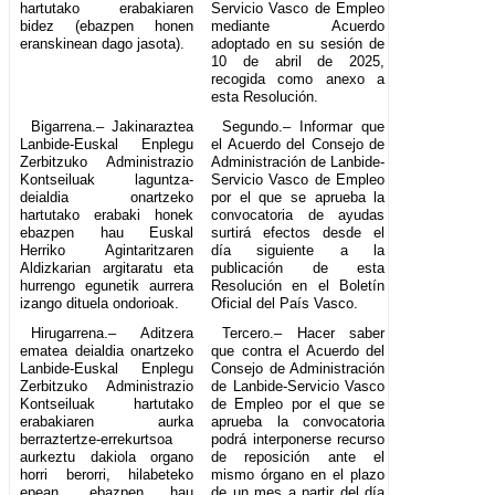
hartutako erabakiaren
Servicio Vasco de Empleo
bidez (ebazpen honen
mediante Acuerdo
eranskinean dago jasota).
adoptado en su sesión de
10 de abril de 2025,
recogida como anexo a
esta Resolución.
Bigarrena.– Jakinaraztea
Segundo.– Informar que
Lanbide-Euskal Enplegu
el Acuerdo del Consejo de
Zerbitzuko Administrazio
Administración de Lanbide-
Kontseiluak laguntza-
Servicio Vasco de Empleo
deialdia onartzeko
por el que se aprueba la
hartutako erabaki honek
convocatoria de ayudas
ebazpen hau Euskal
surtirá efectos desde el
Herriko Agintaritzaren
día siguiente a la
Aldizkarian argitaratu eta
publicación de esta
hurrengo egunetik aurrera
Resolución en el Boletín
izango dituela ondorioak.
Oficial del País Vasco.
Hirugarrena.– Aditzera
Tercero.– Hacer saber
ematea deialdia onartzeko
que contra el Acuerdo del
Lanbide-Euskal Enplegu
Consejo de Administración
Zerbitzuko Administrazio
de Lanbide-Servicio Vasco
Kontseiluak hartutako
de Empleo por el que se
erabakiaren aurka
aprueba la convocatoria
berraztertze-errekurtsoa
podrá interponerse recurso
aurkeztu dakiola organo
de reposición ante el
horri berorri, hilabeteko
mismo órgano en el plazo
epean, ebazpen hau
de un mes a partir del día