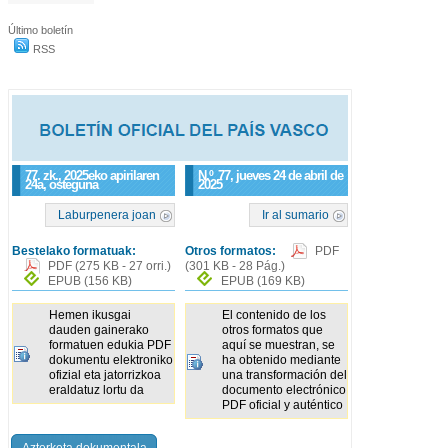
Último boletín
RSS
77. zk., 2025eko apirilaren
N.º
77
, jueves 24 de abril de
24a, osteguna
2025
Laburpenera joan
Ir al sumario
Bestelako formatuak:
Otros formatos:
PDF
PDF
(275 KB - 27 orri.)
(301 KB - 28 Pág.)
EPUB
(156 KB)
EPUB
(169 KB)
Hemen ikusgai
El contenido de los
dauden gainerako
otros formatos que
formatuen edukia PDF
aquí se muestran, se
dokumentu elektroniko
ha obtenido mediante
ofizial eta jatorrizkoa
una transformación del
eraldatuz lortu da
documento electrónico
PDF oficial y auténtico
Azterketa dokumentala