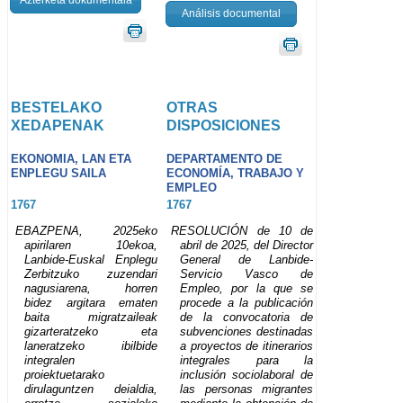
Análisis documental
BESTELAKO
OTRAS
XEDAPENAK
DISPOSICIONES
EKONOMIA, LAN ETA
DEPARTAMENTO DE
ENPLEGU SAILA
ECONOMÍA, TRABAJO Y
EMPLEO
1767
1767
EBAZPENA, 2025eko
RESOLUCIÓN de 10 de
apirilaren 10ekoa,
abril de 2025, del Director
Lanbide-Euskal Enplegu
General de Lanbide-
Zerbitzuko zuzendari
Servicio Vasco de
nagusiarena, horren
Empleo, por la que se
bidez argitara ematen
procede a la publicación
baita migratzaileak
de la convocatoria de
gizarteratzeko eta
subvenciones destinadas
laneratzeko ibilbide
a proyectos de itinerarios
integralen
integrales para la
proiektuetarako
inclusión sociolaboral de
dirulaguntzen deialdia,
las personas migrantes