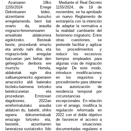
Azaroaren 19ko
Mediante el Real Decreto
1155/2024 Errege
1155/2024, de 19 de
Dekretuaren bidez,
noviembre, se ha aprobado
atzerritarrei buruzko
un nuevo Reglamento de
erregelamendu berri bat
extranjería con la intención
onartu da, araudia
de adaptar la normativa a
migrazio-fenomenoaren
la realidad cambiante del
errealitate aldakorrera
fenómeno migratorio. Entre
egokitzeko. Besteak
otras cuestiones, se
beste, prozedurak erraztu
pretende facilitar y agilizar
eta arindu nahi dira, eta
los procedimientos y
migrazio-bide erregular
reducir los excesivos
batzuetan jarri behar den
tiempos empleados para
gehiegizko denbora ere
algunas vías de migración
murriztu. Horrela,
regular. De este modo,
aldaketak egin dira
introduce modificaciones
salbuespenezko egoeraren
en los requisitos y
arrazoizko aldi baterako
procedimiento para obtener
bizileku-baimena lortzeko
una autorización de
betekizunetan eta
residencia temporal por
prozeduran. Errotzeari
circunstancias
dagokionez, 2022an
excepcionales. En relación
erreformatutako araudia
con el arraigo, modifica la
aldatzen du, batetik, ohiko
regulación reformada en
egoera dokumentatuak
2022 con el doble objetivo
errazago lortzeko eta,
de favorecer el acceso a
bestetik, atzerritarren
las situaciones
laneratzea sustatzeko. Ildo
documentadas regulares e