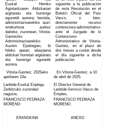
Euskal Herriko
siguiente a la publicación
Agintaritzaren Aldizkarian
de esta Resolución en el
argitaratu eta hurrengo
Boletín Oficial del País
egunetik aurrera; bestela,
Vasco, o bien,
administrazioarekiko auzi-
directamente recurso
errekurtsoa aurkez
contencioso-administrativo
daiteke, zuzenean, Vitoria-
ante el Juzgado de lo
Gasteizko
Contencioso-
Administrazioarekiko
Administrativo de Vitoria-
Auzien Epaitegian, bi
Gasteiz, en el plazo de
hileko epean, ebazpena
dos meses a contar desde
aldizkari horretan argitaratu
el día siguiente a dicha
eta hurrengo egunetik
publicación.
aurrera.
Vitoria-Gasteiz, 2025eko
En Vitoria-Gasteiz, a 10
apirilaren 10a.
de abril de 2025.
Lanbide-Euskal Enplegu
El Director General de
Zerbitzuko zuzendari
Lanbide-Servicio Vasco de
nagusia,
Empleo,
FRANCISCO PEDRAZA
FRANCISCO PEDRAZA
MORENO.
MORENO.
ERANSKINA
ANEXO