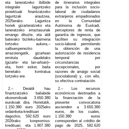
eta laneratzeko ibilbide
de itinerarios integrales
integralei laguntzeko
para la inclusión socio-
proiektuak finantzatzeko
laboral de ciudadanos
laguntzak arautzea,
extranjeros empadronados
2025erako. Laguntza
en la Comunidad
horiek gizarteratzeko eta
Autónoma de Euskadi,
laneratzeko erraztasunak
perceptores de renta de
emango dituzte, eta aldi
garantía de ingresos, que
baterako bizileku-baimena
faciliten su integración
lortzeko aukera,–
socio-laboral permitiendo
salbuespenezko
la obtención de una
arrazoiengatik, gizartean
autorización de residencia
errotuta daudelako
temporal por
(gizarte- eta lan-arloan)–
circunstancias
eta, horri esker, baita
excepcionales, por
benetako kontratua
razones de arraigo social
lortzeko ere.
(sociolaboral) y, con ello,
su efectiva contratación.
2.– Deialdi hau
2.– Los recursos
finantzatzeko baliabide
económicos destinados a
ekonomikoak 3.650.380
la financiación de la
eurokoak dira. Horietatik,
presente convocatoria
1.150.380 euro 2025eko
ascienden a 3.650.380
ordainketa-kredituari
euros, de los cuales,
dagozkio, 592.620 euro
1.150.380 euros
2026rako konpromiso-
corresponden al crédito de
kredituari, eta 1.907.380
pago de 2025, 592.620