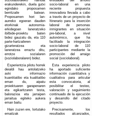
soziolaboraleko hainbat
entidades del ámbito
erakunderekin, duela gutxi
socio-laboral en una
egindako proposamen
reciente propuesta
berritzaile batean.
innovadora llevada a cabo
Proposamen hori lan-
a través de un proyecto de
aurreko egoeran dauden
Itinerario para la inserción
etorkinak autonomia-
laboral de personas
erkidegoan laneratzeko
inmigrantes en situación
ibilbide-proiektu baten
pre-laboral, a nivel
bidez gauzatu da, eta 110
autonómico, que ha
parte-hartzaileren
facilitado la integración
gizarteratzea eta
socio-laboral de 110
laneratzea erraztu ditu,
participantes mediante la
errotze sozialaren
promoción del arraigo
(soziolaboralaren) bidez.
social (sociolaboral).
Esperientzia pilotu horrek
Esta experiencia piloto
deialdi hau antolatzeko
ha aportado suficiente
aski informazio
información cuantitativa y
kuantitatibo eta kualitatibo
cualitativa para articular
eman du, aipatu
esta convocatoria, al
proiektuaren garapenaren
posibilitar el testeo,
eta egikaritzaren testa,
valoración y seguimiento
balorazioa eta jarraipen
continuado de la ejecución
jarraitua egiteko aukera
y desarrollo del citado
eman baitu.
proyecto.
Hain zuzen ere, lortutako
Precisamente, los
emaitzak
resultados alcanzados,