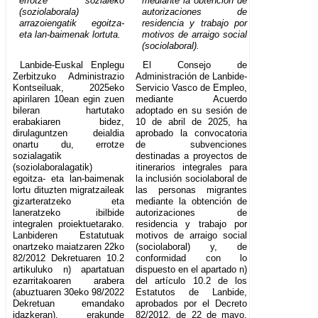
errotze sozialeko
mediante la obtención de
(soziolaborala)
autorizaciones de
arrazoiengatik egoitza-
residencia y trabajo por
eta lan-baimenak lortuta.
motivos de arraigo social
(sociolaboral).
Lanbide-Euskal Enplegu
El Consejo de
Zerbitzuko Administrazio
Administración de Lanbide-
Kontseiluak, 2025eko
Servicio Vasco de Empleo,
apirilaren 10ean egin zuen
mediante Acuerdo
bileran hartutako
adoptado en su sesión de
erabakiaren bidez,
10 de abril de 2025, ha
dirulaguntzen deialdia
aprobado la convocatoria
onartu du, errotze
de subvenciones
sozialagatik
destinadas a proyectos de
(soziolaboralagatik)
itinerarios integrales para
egoitza- eta lan-baimenak
la inclusión sociolaboral de
lortu dituzten migratzaileak
las personas migrantes
gizarteratzeko eta
mediante la obtención de
laneratzeko ibilbide
autorizaciones de
integralen proiektuetarako.
residencia y trabajo por
Lanbideren Estatutuak
motivos de arraigo social
onartzeko maiatzaren 22ko
(sociolaboral) y, de
82/2012 Dekretuaren 10.2
conformidad con lo
artikuluko n) apartatuan
dispuesto en el apartado n)
ezarritakoaren arabera
del artículo 10.2 de los
(abuztuaren 30eko 98/2022
Estatutos de Lanbide,
Dekretuan emandako
aprobados por el Decreto
idazkeran), erakunde
82/2012, de 22 de mayo,