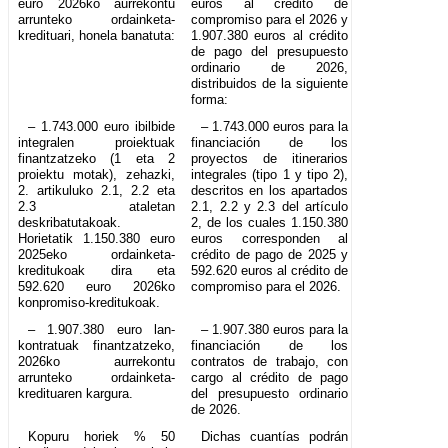
euro 2026ko aurrekontu
euros al crédito de
arrunteko ordainketa-
compromiso para el 2026 y
kredituari, honela banatuta:
1.907.380 euros al crédito
de pago del presupuesto
ordinario de 2026,
distribuidos de la siguiente
forma:
– 1.743.000 euro ibilbide
– 1.743.000 euros para la
integralen proiektuak
financiación de los
finantzatzeko (1 eta 2
proyectos de itinerarios
proiektu motak), zehazki,
integrales (tipo 1 y tipo 2),
2. artikuluko 2.1, 2.2 eta
descritos en los apartados
2.3 ataletan
2.1, 2.2 y 2.3 del artículo
deskribatutakoak.
2, de los cuales 1.150.380
Horietatik 1.150.380 euro
euros corresponden al
2025eko ordainketa-
crédito de pago de 2025 y
kreditukoak dira eta
592.620 euros al crédito de
592.620 euro 2026ko
compromiso para el 2026.
konpromiso-kreditukoak.
– 1.907.380 euro lan-
– 1.907.380 euros para la
kontratuak finantzatzeko,
financiación de los
2026ko aurrekontu
contratos de trabajo, con
arrunteko ordainketa-
cargo al crédito de pago
kredituaren kargura.
del presupuesto ordinario
de 2026.
Kopuru horiek % 50
Dichas cuantías podrán