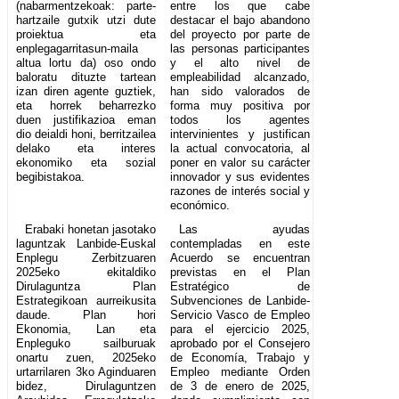
(nabarmentzekoak: parte-
entre los que cabe
hartzaile gutxik utzi dute
destacar el bajo abandono
proiektua eta
del proyecto por parte de
enplegagarritasun-maila
las personas participantes
altua lortu da) oso ondo
y el alto nivel de
baloratu dituzte tartean
empleabilidad alcanzado,
izan diren agente guztiek,
han sido valorados de
eta horrek beharrezko
forma muy positiva por
duen justifikazioa eman
todos los agentes
dio deialdi honi, berritzailea
intervinientes y justifican
delako eta interes
la actual convocatoria, al
ekonomiko eta sozial
poner en valor su carácter
begibistakoa.
innovador y sus evidentes
razones de interés social y
económico.
Erabaki honetan jasotako
Las ayudas
laguntzak Lanbide-Euskal
contempladas en este
Enplegu Zerbitzuaren
Acuerdo se encuentran
2025eko ekitaldiko
previstas en el Plan
Dirulaguntza Plan
Estratégico de
Estrategikoan aurreikusita
Subvenciones de Lanbide-
daude. Plan hori
Servicio Vasco de Empleo
Ekonomia, Lan eta
para el ejercicio 2025,
Enpleguko sailburuak
aprobado por el Consejero
onartu zuen, 2025eko
de Economía, Trabajo y
urtarrilaren 3ko Aginduaren
Empleo mediante Orden
bidez, Dirulaguntzen
de 3 de enero de 2025,