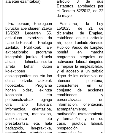
ataletan ezarritakoa).
artículo 3 de sus
Estatutos, aprobados por
el Decreto 82/2012, de 22
de mayo.
Era berean, Enpleguari
Asimismo, la Ley
buruzko abenduaren 21eko
15/2023, de 21 de
15/2023 Legearen 55.
diciembre, de Empleo,
artikuluan ezartzen da
establece en su artículo
Lanbide-Euskal Enplegu
55, que Lanbide-Servicio
Zerbitzu Publikoak lan-
Público Vasco de Empleo
aktibaziorako programa
pondrá en marcha
integralak jarriko dituela
programas integrales de
abian, lehentasunezko
activación laboral dirigidos
arreta behar duten
a mejorar la empleabilidad
kolektiboen
y el acceso a un trabajo
enplegagarritasuna eta lan
digno de los colectivos de
duina lortzeko aukerak
atención prioritaria,
hobetzeko. Programa
consistentes en un
horien bidez, ekintza
conjunto de acciones
konbinatu eta
combinadas y
pertsonalizatuak egingo
personalizadas de
dira arlo hauetan:
información, orientación,
informazioa, orientazioa,
acompañamiento,
lagun egitea, motibazioa,
motivación, asesoramiento
aholkularitza eta
y formación, y, en su
prestakuntza, eta, hala
caso, práctica laboral,
badagokio, lan-praktika,
prospección,
prospekzioa, bitartekaritza
intermediación y