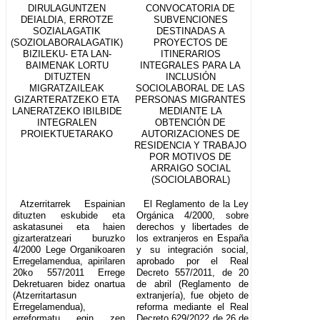
DIRULAGUNTZEN
CONVOCATORIA DE
DEIALDIA, ERROTZE
SUBVENCIONES
SOZIALAGATIK
DESTINADAS A
(SOZIOLABORALAGATIK)
PROYECTOS DE
BIZILEKU- ETA LAN-
ITINERARIOS
BAIMENAK LORTU
INTEGRALES PARA LA
DITUZTEN
INCLUSIÓN
MIGRATZAILEAK
SOCIOLABORAL DE LAS
GIZARTERATZEKO ETA
PERSONAS MIGRANTES
LANERATZEKO IBILBIDE
MEDIANTE LA
INTEGRALEN
OBTENCIÓN DE
PROIEKTUETARAKO
AUTORIZACIONES DE
RESIDENCIA Y TRABAJO
POR MOTIVOS DE
ARRAIGO SOCIAL
(SOCIOLABORAL)
Atzerritarrek Espainian
El Reglamento de la Ley
dituzten eskubide eta
Orgánica 4/2000, sobre
askatasunei eta haien
derechos y libertades de
gizarteratzeari buruzko
los extranjeros en España
4/2000 Lege Organikoaren
y su integración social,
Erregelamendua, apirilaren
aprobado por el Real
20ko 557/2011 Errege
Decreto 557/2011, de 20
Dekretuaren bidez onartua
de abril (Reglamento de
(Atzerritartasun
extranjería), fue objeto de
Erregelamendua),
reforma mediante el Real
erreformatu egin zen
Decreto 629/2022 de 26 de