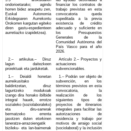
ondorioetarako; agindu
financiar los contratos de
horren bidez araupetu zen,
trabajo previstas en esta
Euskal Autonomia
convocatoria queda
Erkidegoaren Aurrekontu
supeditada a la previa
Orokorren kargutan egiteko
existencia de crédito
diren gastu-espedienteen
adecuado y suficiente en
aurretiazko izapidetzea).
los Presupuestos
Generales de la
Comunidad Autónoma del
País Vasco para el año
2026.
2.– artikulua.– Diruz
Artículo 2.– Proyectos y
lagun daitezkeen
actuaciones
proiektuak eta jarduketak.
subvencionables.
1.– Deialdi honetan
1.– Podrán ser objeto de
aurreikusitako
subvención, en los
baldintzetan, diruz
términos previstos en esta
laguntzeko modukoak
convocatoria, la
izango dira honako ibilbide
realización de los
integral hauek, errotze
siguientes tipos de
sozialeko (soziolaboraleko)
proyectos de itinerarios
eta diru-sarrerak
integrales para facilitar las
bermatzeko errenta
autorizaciones de
jasotzen duten etorkinen
residencia y trabajo por
laneratze-arrazoiengatik
motivos de arraigo social
bizileku- eta lan-baimenak
(sociolaboral) y la inclusión