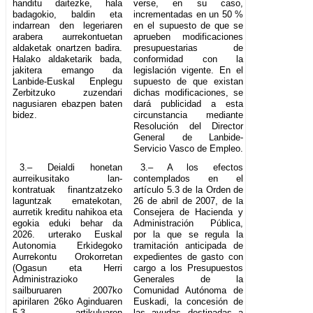
handitu daitezke, hala
verse, en su caso,
badagokio, baldin eta
incrementadas en un 50 %
indarrean den legeriaren
en el supuesto de que se
arabera aurrekontuetan
aprueben modificaciones
aldaketak onartzen badira.
presupuestarias de
Halako aldaketarik bada,
conformidad con la
jakitera emango da
legislación vigente. En el
Lanbide-Euskal Enplegu
supuesto de que existan
Zerbitzuko zuzendari
dichas modificaciones, se
nagusiaren ebazpen baten
dará publicidad a esta
bidez.
circunstancia mediante
Resolución del Director
General de Lanbide-
Servicio Vasco de Empleo.
3.– Deialdi honetan
3.– A los efectos
aurreikusitako lan-
contemplados en el
kontratuak finantzatzeko
artículo 5.3 de la Orden de
laguntzak ematekotan,
26 de abril de 2007, de la
aurretik kreditu nahikoa eta
Consejera de Hacienda y
egokia eduki behar da
Administración Pública,
2026. urterako Euskal
por la que se regula la
Autonomia Erkidegoko
tramitación anticipada de
Aurrekontu Orokorretan
expedientes de gasto con
(Ogasun eta Herri
cargo a los Presupuestos
Administrazioko
Generales de la
sailburuaren 2007ko
Comunidad Autónoma de
apirilaren 26ko Aginduaren
Euskadi, la concesión de
5.3 artikuluaren
las ayudas destinadas a