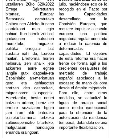
uztailaren 26ko 629/2022
julio, haciéndose eco de lo
Errege Dekretuaren
recogido en el Pacto por
bitartez, Europar
las Capacidades
Batasunak garatutako
desarrollado por la
Gaitasunen Aldeko Itunean
Comisión Europea, que
jasotakoari men egin
requiere impulsar a escala
nahian. Itun horrek zenbait
europea una política
gaitasunen hutsunea
migratoria regular orientada
murrizteko migrazio-
a reducir la carencia de
politika erregular bat
determinadas
sustatu nahi du, Europa
capacidades. El objetivo
mailan. Erreforma horren
de esta reforma era hacer
helburua zen ahalik eta
frente de forma ágil a los
azkarren aurre egitea
crecientes desajustes del
langile gutxi dagoela-eta
mercado de trabajo
Espainiako lan-merkatuan
español asociados a la
gero eta gehiagotan
escasez de mano de obra
sortzen den desorekari,
desde el ámbito migratorio.
migrazioaren ikuspegitik.
Para ello, entre otras
Horretarako, beste neurri
medidas, se actualizó la
batzuen artean, berriz ere
figura de arraigo social
errotze sozialaren figura
como medio excepcional
jarri zen aldi baterako
para la obtención de la
bizileku-baimena lortzeko
autorización de residencia
salbuespenezko bitarteko,
temporal, dotándola de una
malgutasun handiagoa
importante flexibilización.
emanda oraingoan.