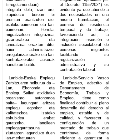
Erregelamenduan)
el Decreto 1155/2024) es
integrala dela; izan ere,
evidente ya que atiende a
izapidetze berean bi
dos necesidades en una
premiari erantzuten die:
misma tramitación; el
bizileku-baimenari eta lan-
permiso de residencia
baimenari. Horrela,
temporal y de trabajo,
migratzaileen integrazioa,
favoreciendo así, la
gizarteratzea eta
integración, inserción e
laneratzea errazten ditu,
inclusión sociolaboral de
haien administrazio-
personas migrantes
erregularizaziorako eta lan-
facilitando su
kontrataziorako aukerak
regularización
handitzen baititu.
administrativa y su
contratación laboral.
Lanbide-Euskal Enplegu
Lanbide-Servicio Vasco
Zerbitzuaren helburua da –
de Empleo, adscrito al
Lan, Ekonomia eta
Departamento de
Enplegu Sailari atxikitako
Economía, Trabajo y
organismo autonomoa
Empleo, tiene como
baita– lagungarri aritzea
finalidad contribuir al pleno
enplegu egonkor eta
desarrollo del derecho al
kalitatezkoa izateko
empleo, estable y de
eskubidea erabat
calidad, y favorecer la
garatzeko, langileen
configuración de un
enplegagarritasuna
mercado de trabajo que
ziurtatzen lagunduko duen
contribuya de forma
lan-merkatuaren
eficiente a garantizar la