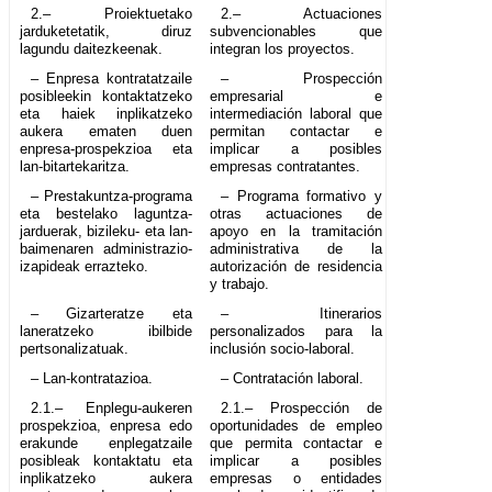
2.– Proiektuetako
2.– Actuaciones
jarduketetatik, diruz
subvencionables que
lagundu daitezkeenak.
integran los proyectos.
– Enpresa kontratatzaile
– Prospección
posibleekin kontaktatzeko
empresarial e
eta haiek inplikatzeko
intermediación laboral que
aukera ematen duen
permitan contactar e
enpresa-prospekzioa eta
implicar a posibles
lan-bitartekaritza.
empresas contratantes.
– Prestakuntza-programa
– Programa formativo y
eta bestelako laguntza-
otras actuaciones de
jarduerak, bizileku- eta lan-
apoyo en la tramitación
baimenaren administrazio-
administrativa de la
izapideak errazteko.
autorización de residencia
y trabajo.
– Gizarteratze eta
– Itinerarios
laneratzeko ibilbide
personalizados para la
pertsonalizatuak.
inclusión socio-laboral.
– Lan-kontratazioa.
– Contratación laboral.
2.1.– Enplegu-aukeren
2.1.– Prospección de
prospekzioa, enpresa edo
oportunidades de empleo
erakunde enplegatzaile
que permita contactar e
posibleak kontaktatu eta
implicar a posibles
inplikatzeko aukera
empresas o entidades