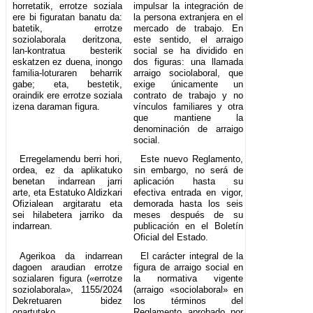
horretatik, errotze soziala
impulsar la integración de
ere bi figuratan banatu da:
la persona extranjera en el
batetik, errotze
mercado de trabajo. En
soziolaborala deritzona,
este sentido, el arraigo
lan-kontratua besterik
social se ha dividido en
eskatzen ez duena, inongo
dos figuras: una llamada
familia-loturaren beharrik
arraigo sociolaboral, que
gabe; eta, bestetik,
exige únicamente un
oraindik ere errotze soziala
contrato de trabajo y no
izena daraman figura.
vínculos familiares y otra
que mantiene la
denominación de arraigo
social.
Erregelamendu berri hori,
Este nuevo Reglamento,
ordea, ez da aplikatuko
sin embargo, no será de
benetan indarrean jarri
aplicación hasta su
arte, eta Estatuko Aldizkari
efectiva entrada en vigor,
Ofizialean argitaratu eta
demorada hasta los seis
sei hilabetera jarriko da
meses después de su
indarrean.
publicación en el Boletín
Oficial del Estado.
Agerikoa da indarrean
El carácter integral de la
dagoen araudian errotze
figura de arraigo social en
sozialaren figura («errotze
la normativa vigente
soziolaborala», 1155/2024
(arraigo «sociolaboral» en
Dekretuaren bidez
los términos del
onartutako
Reglamento aprobado por