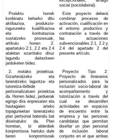
excepcionales, arraigo
social (sociolaboral).
Proiektu horrek
Este proyecto deberá
konbinatu beharko ditu
combinar procesos de
aktibazioa, produkzio-
activación, cualificación en
inguruneko kualifikazioa
el entorno productivo y
eta kontratazioa
contratación a través de
sustatzeko prozesuak,
las actuaciones
artikulu honen 2.
subvencionables 2.1, 2.2 y
apartatuko 2.1, 2.2 eta 2.4
2.4 del apartado 2 del
ataletan ezarritako diruz
presente artículo.
lagundu daitezkeen
jarduketen bidez.
2. motako proiektua:
Proyecto Tipo 2:
Gizarteratzeko eta
Proyecto de itinerarios
laneratzeko laguntza- eta
personalizados para la
tutoretza-ibilbide
inclusión socio-laboral de
pertsonalizatuen proiektua
acompañamiento y
da. Horren bidez, jarduerak
tutorización a través del
egingo dira enpresaren eta
cual se desarrollen
hautagaien arteko
actividades en espacios
topaguneetan laneratzeko
de encuentro entre la
plan pertsonal bateratu bat
empresa y las personas
diseinatuko da. Plan
candidatas que permitan
horretan, bi alderdiek
diseñar un plan personal
konpromisoa hartuko dute
de inclusión laboral
beren konpromisoak
conjunto en el que ambas