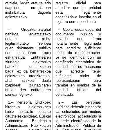
ofiziala, legez eratuta edo
registro oficial para
dagokion erregistroan
acreditar que la entidad
inskribatuta dagoela
está legalmente
egiaztatzeko.
constituida o inscrita en el
registro correspondiente.
– Ordezkaritza-ahal
– Copia escaneada del
nahikoa egiaztatzeko
documento público o
notario bidez
privado con firma
legitimatutako izenpea
notarialmente legitimada
duen dokumentu publiko
para acreditar suficiente
edo pribatuaren kopia
poder de representación.
eskaneatua. Entitatearen
Si se identifica con un
ziurtagiri elektroniko
certificado electrónico de
batekin identifikatzen
entidad, no es necesario
bada, ez da beharrezkoa
que acredite tener
egiaztatzea ordezkaritza-
suficiente poder de
ahal nahikoa duela
representación para
izapideak ziurtagiriaren
tramitar en nombre de la
titular den entitatearen
entidad titular del
izenean egiteko.
certificado.
2.– Pertsona juridikoek
2.– Las personas
bitarteko elektronikoen
jurídicas deberán presentar
bidez aurkeztu beharko
las solicitudes por medios
dituzte eskabideak, Euskal
electrónicos accediendo a
Autonomia Erkidegoko
la sede electrónica de la
Administrazio Publikoaren
Administración Pública de