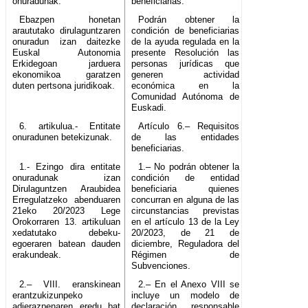
onuradunak.
beneficiarias.
Ebazpen honetan
Podrán obtener la
araututako dirulaguntzaren
condición de beneficiarias
onuradun izan daitezke
de la ayuda regulada en la
Euskal Autonomia
presente Resolución las
Erkidegoan jarduera
personas jurídicas que
ekonomikoa garatzen
generen actividad
duten pertsona juridikoak.
económica en la
Comunidad Autónoma de
Euskadi.
6. artikulua.- Entitate
Artículo 6.– Requisitos
onuradunen betekizunak.
de las entidades
beneficiarias.
1.- Ezingo dira entitate
1.– No podrán obtener la
onuradunak izan
condición de entidad
Dirulaguntzen Araubidea
beneficiaria quienes
Erregulatzeko abenduaren
concurran en alguna de las
21eko 20/2023 Lege
circunstancias previstas
Orokorraren 13. artikuluan
en el artículo 13 de la Ley
xedatutako debeku-
20/2023, de 21 de
egoeraren batean dauden
diciembre, Reguladora del
erakundeak.
Régimen de
Subvenciones.
2.– VIII. eranskinean
2.– En el Anexo VIII se
erantzukizunpeko
incluye un modelo de
adierazpenaren eredu bat
declaración responsable