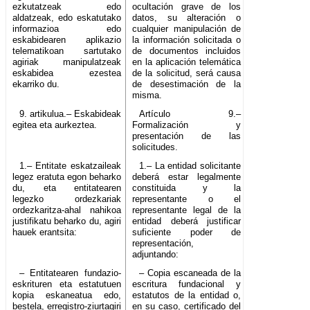
ezkutatzeak edo
ocultación grave de los
aldatzeak, edo eskatutako
datos, su alteración o
informazioa edo
cualquier manipulación de
eskabidearen aplikazio
la información solicitada o
telematikoan sartutako
de documentos incluidos
agiriak manipulatzeak
en la aplicación telemática
eskabidea ezestea
de la solicitud, será causa
ekarriko du.
de desestimación de la
misma.
9. artikulua.– Eskabideak
Artículo 9.–
egitea eta aurkeztea.
Formalización y
presentación de las
solicitudes.
1.– Entitate eskatzaileak
1.– La entidad solicitante
legez eratuta egon beharko
deberá estar legalmente
du, eta entitatearen
constituida y la
legezko ordezkariak
representante o el
ordezkaritza-ahal nahikoa
representante legal de la
justifikatu beharko du, agiri
entidad deberá justificar
hauek erantsita:
suficiente poder de
representación,
adjuntando:
– Entitatearen fundazio-
– Copia escaneada de la
eskrituren eta estatutuen
escritura fundacional y
kopia eskaneatua edo,
estatutos de la entidad o,
bestela, erregistro-ziurtagiri
en su caso, certificado del