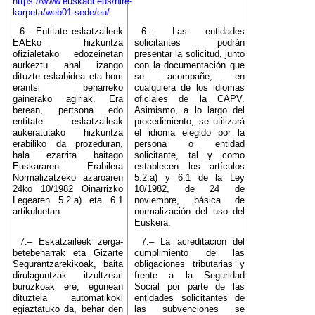
https://www.euskadi.eus/nire-
karpeta/web01-sede/eu/
.
6.– Entitate eskatzaileek
6.– Las entidades
EAEko hizkuntza
solicitantes podrán
ofizialetako edozeinetan
presentar la solicitud, junto
aurkeztu ahal izango
con la documentación que
dituzte eskabidea eta horri
se acompañe, en
erantsi beharreko
cualquiera de los idiomas
gainerako agiriak. Era
oficiales de la CAPV.
berean, pertsona edo
Asimismo, a lo largo del
entitate eskatzaileak
procedimiento, se utilizará
aukeratutako hizkuntza
el idioma elegido por la
erabiliko da prozeduran,
persona o entidad
hala ezarrita baitago
solicitante, tal y como
Euskararen Erabilera
establecen los artículos
Normalizatzeko azaroaren
5.2.a) y 6.1 de la Ley
24ko 10/1982 Oinarrizko
10/1982, de 24 de
Legearen 5.2.a) eta 6.1
noviembre, básica de
artikuluetan.
normalización del uso del
Euskera.
7.– Eskatzaileek zerga-
7.– La acreditación del
betebeharrak eta Gizarte
cumplimiento de las
Segurantzarekikoak, baita
obligaciones tributarias y
dirulaguntzak itzultzeari
frente a la Seguridad
buruzkoak ere, egunean
Social por parte de las
dituztela automatikoki
entidades solicitantes de
egiaztatuko da, behar den
las subvenciones se