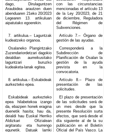
dago, Dirulaguntzen
con las circunstancias
Araubidea arautzen duen
mencionadas el artículo 13
abenduaren 21eko 20/2023
de la Ley 20/2023, de 21
Legearen 13. artikuluan
de diciembre, Reguladora
aipatutako egoerekin.
del Régimen de
Subvenciones.
7. artikulua.– Laguntzak
Artículo 7.– Órgano de
kudeatzeko organoa.
gestión de las ayudas.
Osalaneko Plangintzako
Corresponderá a la
Zuzendariordetzari dagokio
Subdirección de
deialdian aurreikusitako
Planificación de Osalan la
laguntzari buruzko
gestión de la ayuda
kudeaketa-lanak egitea.
prevista en la
convocatoria.
8. artikulua.– Eskabideak
Artículo 8.– Plazo de
aurkezteko epea.
presentación de las
solicitudes.
Eskabideak aurkezteko
El plazo de presentación
epea hilabetekoa izango
de las solicitudes será de
da, ebazpen honek eragina
un mes desde que la
duenetik hasita; hau da,
presente Resolución surta
deialdi hau Euskal Herriko
efectos, que será desde el
Aldizkari Ofizialean
día siguiente al de la su
argitaratu eta hurrengo
publicación en el Boletín
egunetik. Datuak larriki
Oficial del País Vasco. La