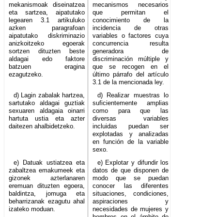
mekanismoak diseinatzea
mecanismos necesarios
eta sartzea, aipatutako
que permitan el
legearen 3.1 artikuluko
conocimiento de la
azken paragrafoan
incidencia de otras
aipatutako diskriminazio
variables o factores cuya
anizkoitzeko egoerak
concurrencia resulta
sortzen dituzten beste
generadora de
aldagai edo faktore
discriminación múltiple y
batzuen eragina
que se recogen en el
ezagutzeko.
último párrafo del artículo
3.1 de la mencionada ley.
d) Lagin zabalak hartzea,
d) Realizar muestras lo
sartutako aldagai guztiak
suficientemente amplias
sexuaren aldagaia oinarri
como para que las
hartuta ustia eta azter
diversas variables
daitezen ahalbidetzeko.
incluidas puedan ser
explotadas y analizadas
en función de la variable
sexo.
e) Datuak ustiatzea eta
e) Explotar y difundir los
zabaltzea emakumeek eta
datos de que disponen de
gizonek azterlanaren
modo que se puedan
eremuan dituzten egoera,
conocer las diferentes
baldintza, jomuga eta
situaciones, condiciones,
beharrizanak ezagutu ahal
aspiraciones y
izateko moduan.
necesidades de mujeres y
hombres en el ámbito de