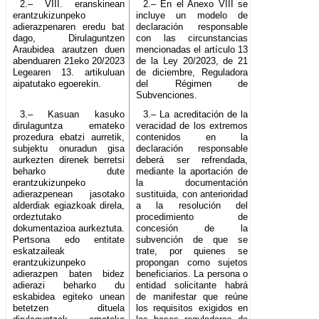
2.– VIII. eranskinean
2.– En el Anexo VIII se
erantzukizunpeko
incluye un modelo de
adierazpenaren eredu bat
declaración responsable
dago, Dirulaguntzen
con las circunstancias
Araubidea arautzen duen
mencionadas el artículo 13
abenduaren 21eko 20/2023
de la Ley 20/2023, de 21
Legearen 13. artikuluan
de diciembre, Reguladora
aipatutako egoerekin.
del Régimen de
Subvenciones.
3.– Kasuan kasuko
3.– La acreditación de la
dirulaguntza emateko
veracidad de los extremos
prozedura ebatzi aurretik,
contenidos en la
subjektu onuradun gisa
declaración responsable
aurkezten direnek berretsi
deberá ser refrendada,
beharko dute
mediante la aportación de
erantzukizunpeko
la documentación
adierazpenean jasotako
sustituida, con anterioridad
alderdiak egiazkoak direla,
a la resolución del
ordeztutako
procedimiento de
dokumentazioa aurkeztuta.
concesión de la
Pertsona edo entitate
subvención de que se
eskatzaileak
trate, por quienes se
erantzukizunpeko
propongan como sujetos
adierazpen baten bidez
beneficiarios. La persona o
adierazi beharko du
entidad solicitante habrá
eskabidea egiteko unean
de manifestar que reúne
betetzen dituela
los requisitos exigidos en