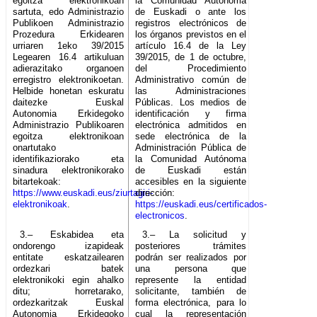
egoitza elektronikoan
la Comunidad Autónoma
sartuta, edo Administrazio
de Euskadi o ante los
Publikoen Administrazio
registros electrónicos de
Prozedura Erkidearen
los órganos previstos en el
urriaren 1eko 39/2015
artículo 16.4 de la Ley
Legearen 16.4 artikuluan
39/2015, de 1 de octubre,
adierazitako organoen
del Procedimiento
erregistro elektronikoetan.
Administrativo común de
Helbide honetan eskuratu
las Administraciones
daitezke Euskal
Públicas. Los medios de
Autonomia Erkidegoko
identificación y firma
Administrazio Publikoaren
electrónica admitidos en
egoitza elektronikoan
sede electrónica de la
onartutako
Administración Pública de
identifikaziorako eta
la Comunidad Autónoma
sinadura elektronikorako
de Euskadi están
bitartekoak:
accesibles en la siguiente
https://www.euskadi.eus/ziurtagiri-
dirección:
elektronikoak
.
https://euskadi.eus/certificados-
electronicos
.
3.– Eskabidea eta
3.– La solicitud y
ondorengo izapideak
posteriores trámites
entitate eskatzailearen
podrán ser realizados por
ordezkari batek
una persona que
elektronikoki egin ahalko
represente la entidad
ditu; horretarako,
solicitante, también de
ordezkaritzak Euskal
forma electrónica, para lo
Autonomia Erkidegoko
cual la representación