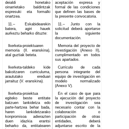
deialdi honetako
aceptación expresa y
oinarrietako baldintzak
formal de las condiciones
espresuki eta formalki
que definen las bases de
onartzea.
la presente convocatoria.
11.– Eskabidearekin
11.– Junto con la
batera, agiri hauek
solicitud deberá aportarse
aurkeztu beharko dituzte:
la siguiente
documentación.
Ikerketa-proiektuaren
Memoria del proyecto de
memoria (II. eranskina),
investigación (Anexo II),
atal guztiak beteta.
cumplimentado en todos
sus apartados.
Ikerketa-taldeko kide
Currículo de cada
bakoitzaren curriculuma,
persona integrante del
araututako ereduari
equipo de investigación en
jarraituz (V. eranskina).
modelo normalizado
(Anexo V).
Ikerketa-proiektua
En el caso de que para
egiteko beste entitate
la ejecución del proyecto
batzuen lankidetza edo
de investigación sea
parte-hartzea behar bada,
necesario contar con la
haren lankidetzarako
colaboración o
konpromisoa adierazten
participación de otras
duen idazkia erantsi
entidades, deberá
beharko da, entitatearen
adjuntarse escrito de la