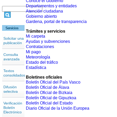
Conoce el Gobierno
Departamentos y entidades
Atención ciudadana
Gobierno abierto
Gardena, portal de transparencia
Servicios
Trámites y servicios
Mi carpeta
Solicitar una
Ayudas y subvenciones
publicación
Contrataciones
Mi pago
Consulta
Meteorología
avanzada
Estado del tráfico
Estadística
Textos
consolidados
Boletines oficiales
Boletín Oficial del País Vasco
Difusión
Boletín Oficial de Álava
selectiva
Boletín Oficial de Bizkaia
Boletín Oficial de Gipuzkoa
Boletín Oficial del Estado
Verificación
Boletín
Diario Oficial de la Unión Europea
Electrónico