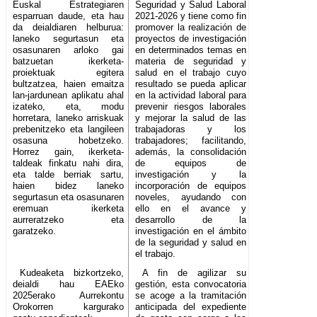
Euskal Estrategiaren
Seguridad y Salud Laboral
esparruan daude, eta hau
2021-2026 y tiene como fin
da deialdiaren helburua:
promover la realización de
laneko segurtasun eta
proyectos de investigación
osasunaren arloko gai
en determinados temas en
batzuetan ikerketa-
materia de seguridad y
proiektuak egitera
salud en el trabajo cuyo
bultzatzea, haien emaitza
resultado se pueda aplicar
lan-jardunean aplikatu ahal
en la actividad laboral para
izateko, eta, modu
prevenir riesgos laborales
horretara, laneko arriskuak
y mejorar la salud de las
prebenitzeko eta langileen
trabajadoras y los
osasuna hobetzeko.
trabajadores; facilitando,
Horrez gain, ikerketa-
además, la consolidación
taldeak finkatu nahi dira,
de equipos de
eta talde berriak sartu,
investigación y la
haien bidez laneko
incorporación de equipos
segurtasun eta osasunaren
noveles, ayudando con
eremuan ikerketa
ello en el avance y
aurreratzeko eta
desarrollo de la
garatzeko.
investigación en el ámbito
de la seguridad y salud en
el trabajo.
Kudeaketa bizkortzeko,
A fin de agilizar su
deialdi hau EAEko
gestión, esta convocatoria
2025erako Aurrekontu
se acoge a la tramitación
Orokorren kargurako
anticipada del expediente