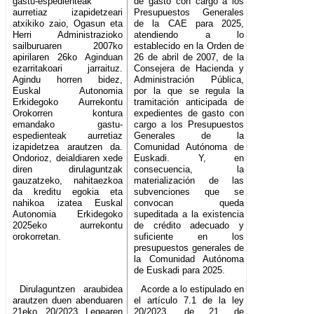
gastu-espedienteak
de gasto con cargo a los
aurretiaz izapidetzeari
Presupuestos Generales
atxikiko zaio, Ogasun eta
de la CAE para 2025,
Herri Administrazioko
atendiendo a lo
sailburuaren 2007ko
establecido en la Orden de
apirilaren 26ko Aginduan
26 de abril de 2007, de la
ezarritakoari jarraituz.
Consejera de Hacienda y
Agindu horren bidez,
Administración Pública,
Euskal Autonomia
por la que se regula la
Erkidegoko Aurrekontu
tramitación anticipada de
Orokorren kontura
expedientes de gasto con
emandako gastu-
cargo a los Presupuestos
espedienteak aurretiaz
Generales de la
izapidetzea arautzen da.
Comunidad Autónoma de
Ondorioz, deialdiaren xede
Euskadi. Y, en
diren dirulaguntzak
consecuencia, la
gauzatzeko, nahitaezkoa
materialización de las
da kreditu egokia eta
subvenciones que se
nahikoa izatea Euskal
convocan queda
Autonomia Erkidegoko
supeditada a la existencia
2025eko aurrekontu
de crédito adecuado y
orokorretan.
suficiente en los
presupuestos generales de
la Comunidad Autónoma
de Euskadi para 2025.
Dirulaguntzen araubidea
Acorde a lo estipulado en
arautzen duen abenduaren
el artículo 7.1 de la ley
21eko 20/2023 Legearen
20/2023, de 21 de