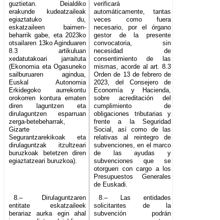
guztietan. Deialdiko
verificará
erakunde kudeatzaileak
automáticamente, tantas
egiaztatuko du,
veces como fuera
eskatzaileen baimen-
necesario, por el órgano
beharrik gabe, eta 2023ko
gestor de la presente
otsailaren 13ko Aginduaren
convocatoria, sin
8.3 artikuluan
necesidad de
xedatutakoari jarraituta
consentimiento de las
(Ekonomia eta Ogasuneko
mismas, acorde al art. 8.3
sailburuaren agindua,
Orden de 13 de febrero de
Euskal Autonomia
2023, del Consejero de
Erkidegoko aurrekontu
Economía y Hacienda,
orokorren kontura ematen
sobre acreditación del
diren laguntzen eta
cumplimiento de
dirulaguntzen esparruan
obligaciones tributarias y
zerga-betebeharrak,
frente a la Seguridad
Gizarte
Social, así como de las
Segurantzarekikoak eta
relativas al reintegro de
dirulaguntzak itzultzeari
subvenciones, en el marco
buruzkoak betetzen diren
de las ayudas y
egiaztatzeari buruzkoa).
subvenciones que se
otorguen con cargo a los
Presupuestos Generales
de Euskadi.
8.– Dirulaguntzaren
8.– Las entidades
entitate eskatzaileek
solicitantes de la
berariaz aurka egin ahal
subvención podrán