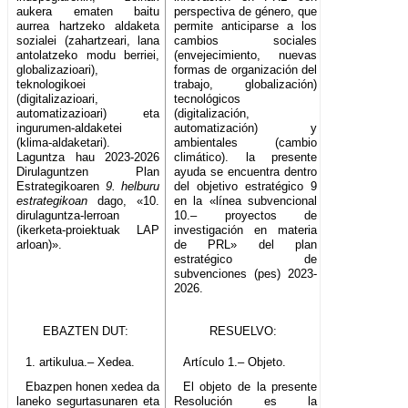
aukera ematen baitu
perspectiva de género, que
aurrea hartzeko aldaketa
permite anticiparse a los
sozialei (zahartzeari, lana
cambios sociales
antolatzeko modu berriei,
(envejecimiento, nuevas
globalizazioari),
formas de organización del
teknologikoei
trabajo, globalización)
(digitalizazioari,
tecnológicos
automatizazioari) eta
(digitalización,
ingurumen-aldaketei
automatización) y
(klima-aldaketari).
ambientales (cambio
Laguntza hau 2023-2026
climático). la presente
Dirulaguntzen Plan
ayuda se encuentra dentro
Estrategikoaren
9. helburu
del objetivo estratégico 9
estrategikoan
dago, «10.
en la «línea subvencional
dirulaguntza-lerroan
10.– proyectos de
(ikerketa-proiektuak LAP
investigación en materia
arloan)».
de PRL» del plan
estratégico de
subvenciones (pes) 2023-
2026.
EBAZTEN DUT:
RESUELVO:
1. artikulua.– Xedea.
Artículo 1.– Objeto.
Ebazpen honen xedea da
El objeto de la presente
laneko segurtasunaren eta
Resolución es la