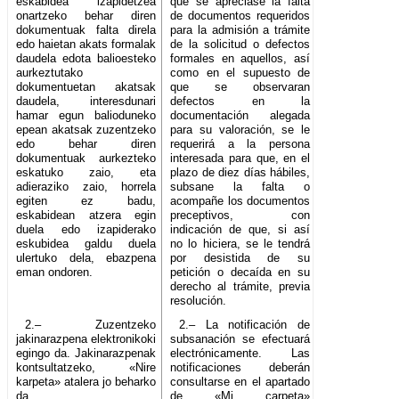
eskabidea izapidetzea
que se apreciase la falta
onartzeko behar diren
de documentos requeridos
dokumentuak falta direla
para la admisión a trámite
edo haietan akats formalak
de la solicitud o defectos
daudela edota balioesteko
formales en aquellos, así
aurkeztutako
como en el supuesto de
dokumentuetan akatsak
que se observaran
daudela, interesdunari
defectos en la
hamar egun balioduneko
documentación alegada
epean akatsak zuzentzeko
para su valoración, se le
edo behar diren
requerirá a la persona
dokumentuak aurkezteko
interesada para que, en el
eskatuko zaio, eta
plazo de diez días hábiles,
adieraziko zaio, horrela
subsane la falta o
egiten ez badu,
acompañe los documentos
eskabidean atzera egin
preceptivos, con
duela edo izapiderako
indicación de que, si así
eskubidea galdu duela
no lo hiciera, se le tendrá
ulertuko dela, ebazpena
por desistida de su
eman ondoren.
petición o decaída en su
derecho al trámite, previa
resolución.
2.– Zuzentzeko
2.– La notificación de
jakinarazpena elektronikoki
subsanación se efectuará
egingo da. Jakinarazpenak
electrónicamente. Las
kontsultatzeko, «Nire
notificaciones deberán
karpeta» atalera jo beharko
consultarse en el apartado
da
de «Mi carpeta»