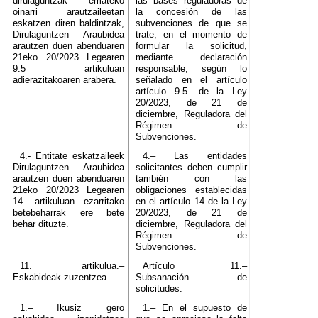
dirulaguntzak emateko
las bases reguladoras de
oinarri arautzaileetan
la concesión de las
eskatzen diren baldintzak,
subvenciones de que se
Dirulaguntzen Araubidea
trate, en el momento de
arautzen duen abenduaren
formular la solicitud,
21eko 20/2023 Legearen
mediante declaración
9.5 artikuluan
responsable, según lo
adierazitakoaren arabera.
señalado en el artículo
artículo 9.5. de la Ley
20/2023, de 21 de
diciembre, Reguladora del
Régimen de
Subvenciones.
4.- Entitate eskatzaileek
4.– Las entidades
Dirulaguntzen Araubidea
solicitantes deben cumplir
arautzen duen abenduaren
también con las
21eko 20/2023 Legearen
obligaciones establecidas
14. artikuluan ezarritako
en el artículo 14 de la Ley
betebeharrak ere bete
20/2023, de 21 de
behar dituzte.
diciembre, Reguladora del
Régimen de
Subvenciones.
11. artikulua.–
Artículo 11.–
Eskabideak zuzentzea.
Subsanación de
solicitudes.
1.– Ikusiz gero
1.– En el supuesto de