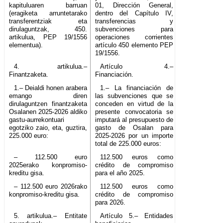
kapituluaren barruan
01, Dirección General,
(eragiketa arruntetarako
dentro del Capítulo IV,
transferentziak eta
transferencias y
dirulaguntzak, 450.
subvenciones para
artikulua, PEP 19/1556
operaciones corrientes
elementua).
artículo 450 elemento PEP
19/1556.
4. artikulua.–
Artículo 4.–
Finantzaketa.
Financiación.
1.– Deialdi honen arabera
1.– La financiación de
emango diren
las subvenciones que se
dirulaguntzen finantzaketa
conceden en virtud de la
Osalanen 2025-2026 aldiko
presente convocatoria se
gastu-aurrekontuari
imputará al presupuesto de
egotziko zaio, eta, guztira,
gasto de Osalan para
225.000 euro:
2025-2026 por un importe
total de 225.000 euros:
– 112.500 euro
112.500 euros como
2025erako konpromiso-
crédito de compromiso
kreditu gisa.
para el año 2025.
– 112.500 euro 2026rako
112.500 euros como
konpromiso-kreditu gisa.
crédito de compromiso
para 2026.
5. artikulua.– Entitate
Artículo 5.– Entidades