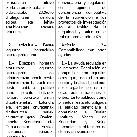
osasunaren arloko
convocatoria y regulación
ikerketa-proiektuetara
en régimen de
bideratutako 2025eko
concurrencia competitiva
dirulaguntzen deialdia
de la subvención a los
egitea eta lehia-
proyectos de investigación
araubidearen arabera
en el ámbito de la
arautzea.
seguridad y salud en el
trabajo para el año 2025.
2. artikulua.– Beste
Artículo 2.–
laguntza batzuekiko
Compatibilidad con otras
bateragarritasuna.
ayudas.
1.– Ebazpen honetan
1.– La ayuda regulada en
araututako laguntza
la presente Resolución es
bateragarria da
compatible con aquellas
administrazio honek, beste
otras que, con el mismo
administrazio batzuek edo
objeto y finalidad, pudieran
beste entitate publiko
ser otorgadas por esta u
nahiz pribatu batzuek
otras administraciones o
helburu bererako eman
entes, tanto públicos como
ditzaketenekin. Edonola
privados, estando obligada
ere, entitate onuradunak
la entidad beneficiaria a
dirulaguntza horiek
comunicar a Osalan
eskuratuz gero, Osalan-
Instituto Vasco de
Laneko Segurtasun eta
Seguridad y Salud
Osasunerako Euskal
Laborales la obtención de
Erakundeari jakinarazi
dichas subvenciones.
beharko dio.