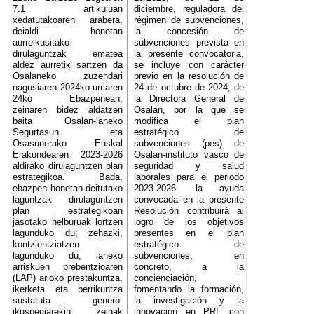
7.1 artikuluan
diciembre, reguladora del
xedatutakoaren arabera,
régimen de subvenciones,
deialdi honetan
la concesión de
aurreikusitako
subvenciones prevista en
dirulaguntzak ematea
la presente convocatoria,
aldez aurretik sartzen da
se incluye con carácter
Osalaneko zuzendari
previo en la resolución de
nagusiaren 2024ko urriaren
24 de octubre de 2024, de
24ko Ebazpenean,
la Directora General de
zeinaren bidez aldatzen
Osalan, por la que se
baita Osalan-laneko
modifica el plan
Segurtasun eta
estratégico de
Osasunerako Euskal
subvenciones (pes) de
Erakundearen 2023-2026
Osalan-instituto vasco de
aldirako dirulaguntzen plan
seguridad y salud
estrategikoa. Bada,
laborales para el periodo
ebazpen honetan deitutako
2023-2026. la ayuda
laguntzak dirulaguntzen
convocada en la presente
plan estrategikoan
Resolución contribuirá al
jasotako helburuak lortzen
logro de los objetivos
lagunduko du; zehazki,
presentes en el plan
kontzientziatzen
estratégico de
lagunduko du, laneko
subvenciones, en
arriskuen prebentzioaren
concreto, a la
(LAP) arloko prestakuntza,
concienciación,
ikerketa eta berrikuntza
fomentando la formación,
sustatuta genero-
la investigación y la
ikuspegiarekin, zeinak
innovación en PRL con