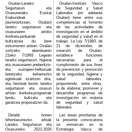
Osalan-Laneko
Osalan-Instituto Vasco
Segurtasun eta
de Seguridad y Salud
Osasunerako Euskal
Laborales (en adelante
Erakundeak
Osalan) tiene entre sus
(aurrerantzean, Osalan)
competencias el fomento
laneko segurtasun eta
de las actividades de
osasunaren arloko
investigación en el ámbito
ikerketa-jarduerak
de seguridad y salud en el
bultzatzea du bere
trabajo. La Ley 7/1993, de
eskumenen artean. Osalan
21 de diciembre, de
sortzeko abenduaren
creación de Osalan,
21eko 7/1993 Legean
establece funciones
laneko segurtasun, higiene
necesarias para el
eta osasunaren prebentzio-
cumplimiento de sus fines
eta sustapen-helburuak
de prevención y promoción
betetzeko beharrezko
de la seguridad, higiene y
egitekoak ezartzen dira,
salud laborales,
eta, besteak beste, laneko
proponiendo, entre otras,
segurtasun eta osasun
la de elaborar, promover y
arloan ikerketa-programak
desarrollar programas de
landu, bultzatu eta
investigación en materia
garatzea proposatzen da.
de seguridad y salud
laborales.
Deialdi honen
Las áreas prioritarias de
lehentasunezko arloak
la presente convocatoria
Laneko Segurtasun eta
se enmarcan en la
Osasuneko 2021-2026
Estrategia Vasca de