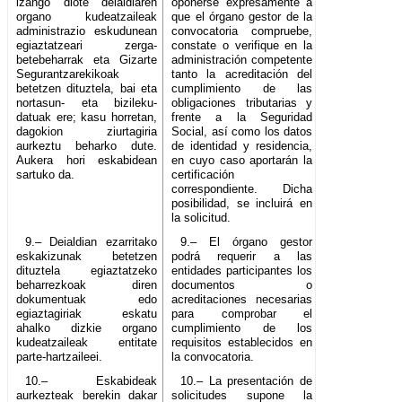
izango diote deialdiaren
oponerse expresamente a
organo kudeatzaileak
que el órgano gestor de la
administrazio eskudunean
convocatoria compruebe,
egiaztatzeari zerga-
constate o verifique en la
betebeharrak eta Gizarte
administración competente
Segurantzarekikoak
tanto la acreditación del
betetzen dituztela, bai eta
cumplimiento de las
nortasun- eta bizileku-
obligaciones tributarias y
datuak ere; kasu horretan,
frente a la Seguridad
dagokion ziurtagiria
Social, así como los datos
aurkeztu beharko dute.
de identidad y residencia,
Aukera hori eskabidean
en cuyo caso aportarán la
sartuko da.
certificación
correspondiente. Dicha
posibilidad, se incluirá en
la solicitud.
9.– Deialdian ezarritako
9.– El órgano gestor
eskakizunak betetzen
podrá requerir a las
dituztela egiaztatzeko
entidades participantes los
beharrezkoak diren
documentos o
dokumentuak edo
acreditaciones necesarias
egiaztagiriak eskatu
para comprobar el
ahalko dizkie organo
cumplimiento de los
kudeatzaileak entitate
requisitos establecidos en
parte-hartzaileei.
la convocatoria.
10.– Eskabideak
10.– La presentación de
aurkezteak berekin dakar
solicitudes supone la