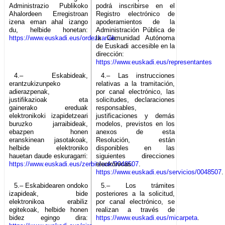
Administrazio Publikoko
podrá inscribirse en el
Ahalordeen Erregistroan
Registro electrónico de
izena eman ahal izango
apoderamientos de la
du, helbide honetan:
Administración Pública de
https://www.euskadi.eus/ordezkariak
la Comunidad Autónoma
.
de Euskadi accesible en la
dirección:
https://www.euskadi.eus/representantes
4.– Eskabideak,
4.– Las instrucciones
erantzukizunpeko
relativas a la tramitación,
adierazpenak,
por canal electrónico, las
justifikazioak eta
solicitudes, declaraciones
gainerako ereduak
responsables,
elektronikoki izapidetzeari
justificaciones y demás
buruzko jarraibideak,
modelos, previstos en los
ebazpen honen
anexos de esta
eranskinean jasotakoak,
Resolución, están
helbide elektroniko
disponibles en las
hauetan daude eskuragarri:
siguientes direcciones
https://www.euskadi.eus/zerbitzuak/0048507
electrónicas:
.
https://www.euskadi.eus/servicios/0048507
.
5.– Eskabidearen ondoko
5.– Los trámites
izapideak, bide
posteriores a la solicitud,
elektronikoa erabiliz
por canal electrónico, se
egitekoak, helbide honen
realizan a través de
bidez egingo dira:
https://www.euskadi.eus/micarpeta
.