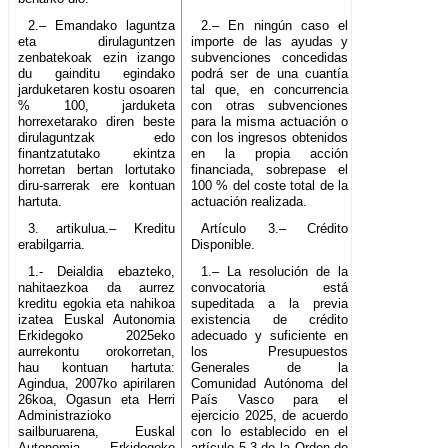
2.– Emandako laguntza
2.– En ningún caso el
eta dirulaguntzen
importe de las ayudas y
zenbatekoak ezin izango
subvenciones concedidas
du gainditu egindako
podrá ser de una cuantía
jarduketaren kostu osoaren
tal que, en concurrencia
% 100, jarduketa
con otras subvenciones
horrexetarako diren beste
para la misma actuación o
dirulaguntzak edo
con los ingresos obtenidos
finantzatutako ekintza
en la propia acción
horretan bertan lortutako
financiada, sobrepase el
diru-sarrerak ere kontuan
100 % del coste total de la
hartuta.
actuación realizada.
3. artikulua.– Kreditu
Artículo 3.– Crédito
erabilgarria.
Disponible.
1.- Deialdia ebazteko,
1.– La resolución de la
nahitaezkoa da aurrez
convocatoria está
kreditu egokia eta nahikoa
supeditada a la previa
izatea Euskal Autonomia
existencia de crédito
Erkidegoko 2025eko
adecuado y suficiente en
aurrekontu orokorretan,
los Presupuestos
hau kontuan hartuta:
Generales de la
Agindua, 2007ko apirilaren
Comunidad Autónoma del
26koa, Ogasun eta Herri
País Vasco para el
Administrazioko
ejercicio 2025, de acuerdo
sailburuarena, Euskal
con lo establecido en el
Autonomia Erkidegoko
artículo 5.3 de la Orden de