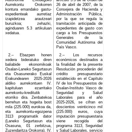
Aurrekontu Orokorren
26 de abril de 2007, de la
kontura emandako gastu-
Consejera de Hacienda y
espedienteak aurretiaz
Administración Pública,
izapidetzea arautzeari
por la que se regula la
buruzkoa; zehazki,
tramitación anticipada de
aginduaren 5.3 artikuluan
expedientes de gasto con
xedatua.
cargo a los Presupuestos
Generales de la
Comunidad Autónoma del
País Vasco.
2.– Ebazpen honen
2.– Los recursos
xedera bideratuko diren
económicos destinados a
baliabide ekonomikoak
la finalidad de la presente
Osalan-Laneko Segurtasun
Resolución procederán del
eta Osasunerako Euskal
crédito presupuestario
Erakundearen 2025-2026
establecido en el Capítulo
aldiko aurrekontuen IV.
IV de los Presupuestos de
kapituluan ezarritako
Osalan-Instituto Vasco de
aurrekontu-kreditutik
Seguridad y Salud
etorriko dira. Zenbatekoa
Laborales para el año
berrehun eta hogeita bost
2025-2026, se cifran en
mila (225.000) eurokoa da,
doscientos veinticinco mil
eta aurrekontu-egozpena
(225.000) euros, cuya
3113 programatik dator
imputación presupuestaria
(Laneko Segurtasun eta
viene recogida del
Osasuna, 01 zerbitzua,
programa 3113, Seguridad
Zuzendaritza Orokorra), IV.
y Salud Laborales, servicio