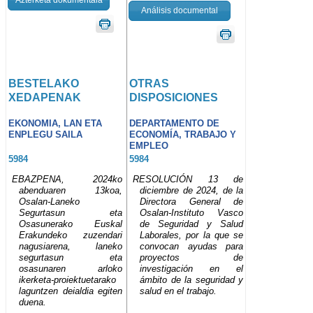
Análisis documental
BESTELAKO
OTRAS
XEDAPENAK
DISPOSICIONES
EKONOMIA, LAN ETA
DEPARTAMENTO DE
ENPLEGU SAILA
ECONOMÍA, TRABAJO Y
EMPLEO
5984
5984
EBAZPENA, 2024ko
RESOLUCIÓN 13 de
abenduaren 13koa,
diciembre de 2024, de la
Osalan-Laneko
Directora General de
Segurtasun eta
Osalan-Instituto Vasco
Osasunerako Euskal
de Seguridad y Salud
Erakundeko zuzendari
Laborales, por la que se
nagusiarena, laneko
convocan ayudas para
segurtasun eta
proyectos de
osasunaren arloko
investigación en el
ikerketa-proiektuetarako
ámbito de la seguridad y
laguntzen deialdia egiten
salud en el trabajo.
duena.