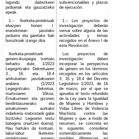
lagundu daitezkeen
subvencionables y plazos
jarduerak eta gauzatzeko
de ejecución.
epeak.
1.– Ikerketa-proiektuak
1.– Los proyectos de
ebazpen honen I.
investigación deberán
eranskinean jasotako
versar sobre alguna de las
jarduera eta gaietako bati
actividades y temas
buruzkoak izango dira.
recogidos en el Anexo I de
esta Resolución.
Ikerketa-proiektuek
Los proyectos de
genero-ikuspegia txertatu
investigación deben
beharko dute, 1/2023
incorporar la perspectiva
Legegintzako Dekretuaren
de género en los términos
3., 16. eta 18.4
recogidos en los artículos
artikuluetan jasotakoaren
3, 16 y 18.4 del Decreto
arabera (1/2023
Legislativo 1/2023, de 16
Legegintzako Dekretua,
de marzo, por el que se
martxoaren 16koa,
aprueba el texto refundido
Emakumeen eta gizonen
de la Ley para la Igualdad
berdintasunerako eta
de Mujeres y Hombres y
emakumeen aurkako
Vidas Libres de Violencia
indarkeria matxistarik gabe
Machista contra las
bizitzeko Legearen testu
Mujeres y que, a modo de
bategina onartzen duena).
resumen, se concreta en
Hau hartuko da kontuan,
lo siguiente: considerar
labur-labur: Ikerketa-
sistemáticamente las
proiektuaren esparru
posibles diferencias en