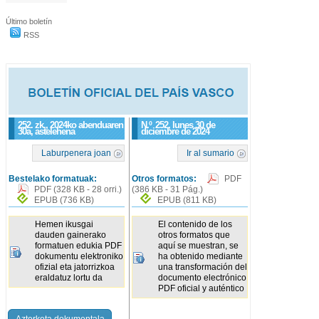
Último boletín
RSS
252. zk., 2024ko abenduaren
N.º
252
, lunes 30 de
30a, astelehena
diciembre de 2024
Laburpenera joan
Ir al sumario
Bestelako formatuak:
Otros formatos:
PDF
PDF
(328 KB - 28 orri.)
(386 KB - 31 Pág.)
EPUB
(736 KB)
EPUB
(811 KB)
Hemen ikusgai
El contenido de los
dauden gainerako
otros formatos que
formatuen edukia PDF
aquí se muestran, se
dokumentu elektroniko
ha obtenido mediante
ofizial eta jatorrizkoa
una transformación del
eraldatuz lortu da
documento electrónico
PDF oficial y auténtico
Azterketa dokumentala