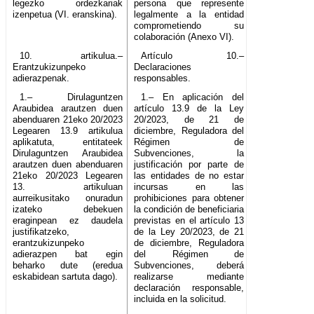
legezko ordezkariak
persona que represente
izenpetua (VI. eranskina).
legalmente a la entidad
comprometiendo su
colaboración (Anexo VI).
10. artikulua.–
Artículo 10.–
Erantzukizunpeko
Declaraciones
adierazpenak.
responsables.
1.– Dirulaguntzen
1.– En aplicación del
Araubidea arautzen duen
artículo 13.9 de la Ley
abenduaren 21eko 20/2023
20/2023, de 21 de
Legearen 13.9 artikulua
diciembre, Reguladora del
aplikatuta, entitateek
Régimen de
Dirulaguntzen Araubidea
Subvenciones, la
arautzen duen abenduaren
justificación por parte de
21eko 20/2023 Legearen
las entidades de no estar
13. artikuluan
incursas en las
aurreikusitako onuradun
prohibiciones para obtener
izateko debekuen
la condición de beneficiaria
eraginpean ez daudela
previstas en el artículo 13
justifikatzeko,
de la Ley 20/2023, de 21
erantzukizunpeko
de diciembre, Reguladora
adierazpen bat egin
del Régimen de
beharko dute (eredua
Subvenciones, deberá
eskabidean sartuta dago).
realizarse mediante
declaración responsable,
incluida en la solicitud.