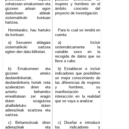
zehatzean emakumeen eta
mujeres y hombres en el
gizonen artean egon
ámbito concreto del
daitezkeen aldeak
proyecto de investigación.
sistematikoki kontuan
hartzea.
Horretarako, hau hartuko
Para lo cual se tendrá en
da kontuan:
cuenta:
a) Sexuaren aldagaia
a) Incluir
sistematikoki sartzea
sistemáticamente la
egiten den datu-bilketan.
variable sexo en la
recogida de datos que se
lleve a cabo.
b) Emakumeen eta
b) Establecer e incluir
gizonen arteko
indicadores que posibiliten
desberdinkeriak,
un mejor conocimiento de
desberdinkeria horiek nola
las diferencias de mujeres
azaleratzen diren eta
y hombres, su
aztertu beharreko
manifestación e
errealitatean zer eragin
interacción en la realidad
duten ezagutzea
que se vaya a analizar.
ahalbidetuko duten
adierazleak ezartzea eta
sartzea.
c) Beharrezkoak diren
c) Diseñar e introducir
adierazleak eta
los indicadores y