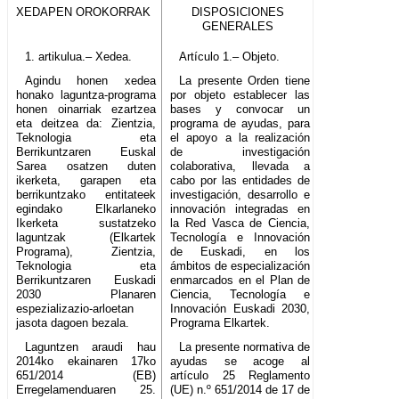
XEDAPEN OROKORRAK
DISPOSICIONES
GENERALES
1. artikulua.– Xedea.
Artículo 1.– Objeto.
Agindu honen xedea
La presente Orden tiene
honako laguntza-programa
por objeto establecer las
honen oinarriak ezartzea
bases y convocar un
eta deitzea da: Zientzia,
programa de ayudas, para
Teknologia eta
el apoyo a la realización
Berrikuntzaren Euskal
de investigación
Sarea osatzen duten
colaborativa, llevada a
ikerketa, garapen eta
cabo por las entidades de
berrikuntzako entitateek
investigación, desarrollo e
egindako Elkarlaneko
innovación integradas en
Ikerketa sustatzeko
la Red Vasca de Ciencia,
laguntzak (Elkartek
Tecnología e Innovación
Programa), Zientzia,
de Euskadi, en los
Teknologia eta
ámbitos de especialización
Berrikuntzaren Euskadi
enmarcados en el Plan de
2030 Planaren
Ciencia, Tecnología e
espezializazio-arloetan
Innovación Euskadi 2030,
jasota dagoen bezala.
Programa Elkartek.
Laguntzen araudi hau
La presente normativa de
2014ko ekainaren 17ko
ayudas se acoge al
651/2014 (EB)
artículo 25 Reglamento
Erregelamenduaren 25.
(UE) n.º 651/2014 de 17 de