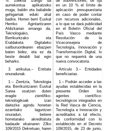
% 10ekoa izango da
de Subvenciones, se fija
aurrekontua aplikatzeko
en un 10 % el límite de
muga, baldin eta baliabide
aplicación presupuestaria
gehigarriak eduki ahal
en caso de poder contar
badira. Horren berri Euskal
con recursos adicionales,
Herriko Agintaritzaren
a lo que se dará publicidad
Aldizkarian emango da,
en el Boletín Oficial del
Teknologiako,
País Vasco mediante
Berrikuntzako eta
Resolución de la
Eraldaketa Digitaleko
Viceconsejera de
sailburuordearen ebazpen
Tecnología, Innovación y
baten bidez, eta ez da
Transformación Digital, lo
beste deialdi bat egin
que no requerirá de una
beharko.
nueva convocatoria.
3. artikulua.– Entitate
Artículo 3.– Entidades
onuradunak.
beneficiarias.
1.– Zientzia, Teknologia
1.– Podrán acceder a las
eta Berrikuntzaren Euskal
ayudas establecidas en la
Sarea osatzen duten
presente Orden los
eragile zientifiko-
agentes científico-
teknologikoak izan
tecnológicos integrados en
daitezke agindu honetan
la Red Vasca de Ciencia,
ezarritako laguntzen
Tecnología e Innovación y
onuradun, betiere
acreditados a tal efecto,
horretarako akreditatuta
de conformidad con lo
badaude ekainaren 23ko
establecido en el Decreto
109/2015 Dekretuan, haren
109/2015, de 23 de junio,