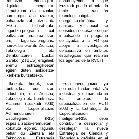
trantsizio teknologiko-
contribuyendo a que
digitalari, energetiko-
Euskadi pueda afrontar la
klimatikoari eta sozialari
triple transición
aurre egin ahal izateko,
tecnológico-digital,
beharrezkotzat jotzen da
energético-climática y
I+Gra bideratutako
sanitaria y social se
laguntza-programa bat
considera necesario seguir
bultzatzen jarraitzea. Izan
impulsando un programa
ere, laguntza-programa
de ayudas a la I+D que
horrek balioko du Zientzia,
apoye la investigación
Teknologia eta
colaborativa en ámbitos
Berrikuntzaren Euskal
estratégicos que realizan
Sareko (ZTBES) eragileek
los agentes de la RVCTI.
eremu estrategikoetan
egiten duten lankidetza-
ikerketa bultzatzeko.
Ikerketa horrek, izan
Esta investigación, ya
funtsezkoa edo izan
sea esta fundamental y/o
industriala, eta Zientzia,
industrial, y enmarcada en
Teknologia eta Berrikuntza
los ámbitos de
Planaren (Euskadi 2030)
especialización del PCTI
eta Espezializazio
2030 y la Estrategia de
Adimendunaren
Especialización
Estrategiaren (RIS)
Inteligente-RIS, debe
espezializazio-eremuetan
contribuir a desarrollar y
kokatuta egonik, lagundu
desplegar la nueva
behar du Zientzia eta
Estrategia de Ciencia y
Teknologia Estrategia
Tecnología definida en el