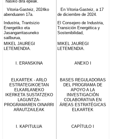
hasiko dira epeak.
Vitoria-Gasteiz, 2024ko
En Vitoria-Gasteiz, a 17
abenduaren 17a.
de diciembre de 2024.
Industria, Trantsizio
El Consejero de Industria,
Energetiko eta
Transición Energética y
Jasangarritasuneko
Sostenibilidad,
sailburua,
MIKEL JAUREGI
MIKEL JAUREGI
LETEMENDIA.
LETEMENDIA.
I. ERANSKINA
ANEXO I
ELKARTEK - ARLO
BASES REGULADORAS
ESTRATEGIKOETAN
DEL PROGRAMA DE
ELKARLANEKO
APOYO A LA
IKERKETA SUSTATZEKO
INVESTIGACIÓN
LAGUNTZA-
COLABORATIVA EN
PROGRAMAREN OINARRI
ÁREAS ESTRATÉGICAS
ARAUTZAILEAK
ELKARTEK
I. KAPITULUA
CAPÍTULO I