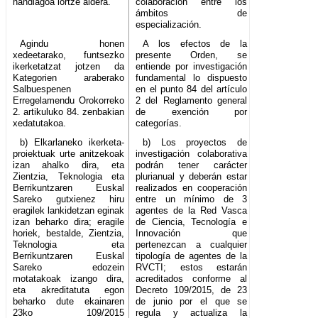
handiagoa lortze aldera.
colaboración entre los
ámbitos de
especialización.
Agindu honen
A los efectos de la
xedeetarako, funtsezko
presente Orden, se
ikerketatzat jotzen da
entiende por investigación
Kategorien araberako
fundamental lo dispuesto
Salbuespenen
en el punto 84 del artículo
Erregelamendu Orokorreko
2 del Reglamento general
2. artikuluko 84. zenbakian
de exención por
xedatutakoa.
categorías.
b) Elkarlaneko ikerketa-
b) Los proyectos de
proiektuak urte anitzekoak
investigación colaborativa
izan ahalko dira, eta
podrán tener carácter
Zientzia, Teknologia eta
plurianual y deberán estar
Berrikuntzaren Euskal
realizados en cooperación
Sareko gutxienez hiru
entre un mínimo de 3
eragilek lankidetzan eginak
agentes de la Red Vasca
izan beharko dira; eragile
de Ciencia, Tecnología e
horiek, bestalde, Zientzia,
Innovación que
Teknologia eta
pertenezcan a cualquier
Berrikuntzaren Euskal
tipología de agentes de la
Sareko edozein
RVCTI; estos estarán
motatakoak izango dira,
acreditados conforme al
eta akreditatuta egon
Decreto 109/2015, de 23
beharko dute ekainaren
de junio por el que se
23ko 109/2015
regula y actualiza la