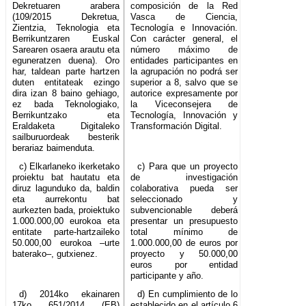
Dekretuaren arabera
composición de la Red
(109/2015 Dekretua,
Vasca de Ciencia,
Zientzia, Teknologia eta
Tecnología e Innovación.
Berrikuntzaren Euskal
Con carácter general, el
Sarearen osaera arautu eta
número máximo de
eguneratzen duena). Oro
entidades participantes en
har, taldean parte hartzen
la agrupación no podrá ser
duten entitateak ezingo
superior a 8, salvo que se
dira izan 8 baino gehiago,
autorice expresamente por
ez bada Teknologiako,
la Viceconsejera de
Berrikuntzako eta
Tecnología, Innovación y
Eraldaketa Digitaleko
Transformación Digital.
sailburuordeak besterik
berariaz baimenduta.
c) Elkarlaneko ikerketako
c) Para que un proyecto
proiektu bat hautatu eta
de investigación
diruz lagunduko da, baldin
colaborativa pueda ser
eta aurrekontu bat
seleccionado y
aurkezten bada, proiektuko
subvencionable deberá
1.000.000,00 eurokoa eta
presentar un presupuesto
entitate parte-hartzaileko
total mínimo de
50.000,00 eurokoa –urte
1.000.000,00 de euros por
baterako–, gutxienez.
proyecto y 50.000,00
euros por entidad
participante y año.
d) 2014ko ekainaren
d) En cumplimiento de lo
17ko 651/2014 (EB)
establecido en el artículo 6