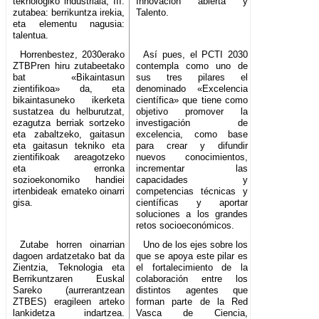
teknologiko industriala; III.
Innovación abierta y
zutabea: berrikuntza irekia,
Talento.
eta elementu nagusia:
talentua.
Horrenbestez, 2030erako
Así pues, el PCTI 2030
ZTBPren hiru zutabeetako
contempla como uno de
bat «Bikaintasun
sus tres pilares el
zientifikoa» da, eta
denominado «Excelencia
bikaintasuneko ikerketa
científica» que tiene como
sustatzea du helburutzat,
objetivo promover la
ezagutza berriak sortzeko
investigación de
eta zabaltzeko, gaitasun
excelencia, como base
eta gaitasun tekniko eta
para crear y difundir
zientifikoak areagotzeko
nuevos conocimientos,
eta erronka
incrementar las
sozioekonomiko handiei
capacidades y
irtenbideak emateko oinarri
competencias técnicas y
gisa.
científicas y aportar
soluciones a los grandes
retos socioeconómicos.
Zutabe horren oinarrian
Uno de los ejes sobre los
dagoen ardatzetako bat da
que se apoya este pilar es
Zientzia, Teknologia eta
el fortalecimiento de la
Berrikuntzaren Euskal
colaboración entre los
Sareko (aurrerantzean
distintos agentes que
ZTBES) eragileen arteko
forman parte de la Red
lankidetza indartzea.
Vasca de Ciencia,