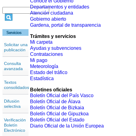
Conoce el Gobierno
Departamentos y entidades
Atención ciudadana
Gobierno abierto
Gardena, portal de transparencia
Servicios
Trámites y servicios
Mi carpeta
Solicitar una
Ayudas y subvenciones
publicación
Contrataciones
Mi pago
Consulta
Meteorología
avanzada
Estado del tráfico
Estadística
Textos
consolidados
Boletines oficiales
Boletín Oficial del País Vasco
Difusión
Boletín Oficial de Álava
selectiva
Boletín Oficial de Bizkaia
Boletín Oficial de Gipuzkoa
Boletín Oficial del Estado
Verificación
Boletín
Diario Oficial de la Unión Europea
Electrónico