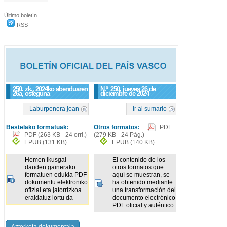
Último boletín
RSS
250. zk., 2024ko abenduaren
N.º
250
, jueves 26 de
26a, osteguna
diciembre de 2024
Laburpenera joan
Ir al sumario
Bestelako formatuak:
Otros formatos:
PDF
PDF
(263 KB - 24 orri.)
(279 KB - 24 Pág.)
EPUB
(131 KB)
EPUB
(140 KB)
Hemen ikusgai
El contenido de los
dauden gainerako
otros formatos que
formatuen edukia PDF
aquí se muestran, se
dokumentu elektroniko
ha obtenido mediante
ofizial eta jatorrizkoa
una transformación del
eraldatuz lortu da
documento electrónico
PDF oficial y auténtico
Azterketa dokumentala