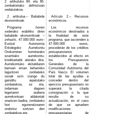
2. artikuluko 84. eta 85.
zenbakietako definizioan
xedatutakoa.
2. artikulua.– Baliabide
Artículo 2.– Recursos
ekonomikoak.
económicos.
Programa honen
Los recursos
xederako erabiliko diren
económicos destinados a
baliabide ekonomikoak –
la finalidad de este
zehazki, 47.000.000 euro–
programa, que ascienden a
Euskal Autonomia
47.000.000 euros,
Erkidegoko Aurrekontu
procederán de los créditos
Orokorretan horretarako
presupuestarios
ezarritako aurrekontu-
establecidos al efecto en
kredituetatik aterako dira.
los Presupuestos
Aurrekontuko ekitaldiaren
Generales de la
barruan eman beharreko
Comunidad Autónoma del
laguntzen zenbateko
País Vasco. El volumen
osoak ezin izango du
total de las ayudas a
gainditu aipatutako
conceder dentro del
zenbatekoa, ez eta,
ejercicio presupuestario no
indarrean dagoen
superará la citada
legeriaren arabera
consignación o la que
aurrekontuan aldaketak
resulte de su
onartzen badira, zenbateko
actualización, en el caso
hori eguneratzearen
de que se aprueben
ondorioz sortzen den
modificaciones
zenbatekoa ere.
presupuestarias de