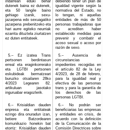
indarrean eduki behar
debiendo tener un plan de
dutenek baina ez dutenek,
igualdad vigente según la
eta 50 langile baino
normativa del Estado, no
gehiago izanik, sexu-
lo tengan, ni aquellas
jazarpena edo sexuagatiko
entidades de más de 50
jazarpena prebenitzeko eta
personas trabajadoras que
hari aurre egiteko neurriak
no acrediten haber
ezarrita dituztela ziurtatzen
establecido medidas para
ez duten entitateek.
prevenir y combatir el
acoso sexual o acoso por
razón de sexo.
5.– Ez izatea Trans
5.– Ausencia de
pertsonen berdintasun
circunstancias
erreal eta eraginkorrerako
impedientes recogidas en
eta LGTBI pertsonen
el artículo 82 de la Ley
eskubideak bermatzeari
4/2023, de 28 de febrero,
buruzko otsailaren 28ko
para la igualdad real y
4/2023 Legearen 82.
efectiva de las personas
artikuluan jasotako
trans y para la garantía de
inguruabar eragozlerik.
los derechos de las
personas LGTBI.
6.– Krisialdian dauden
6.– No podrán ser
enpresa eta entitateak
beneficiarias las empresas
ezingo dira onuradun izan,
y entidades en crisis, de
betiere Batzordearen
acuerdo con la definición
komunikazio honekin bat
de la Comunicación de la
etorriz: Krisialdian dauden
Comisión Directrices sobre