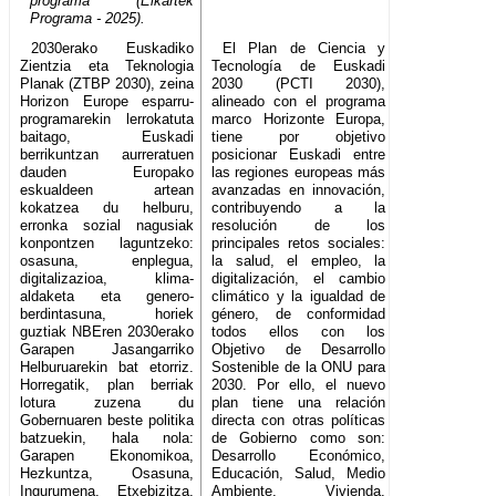
programa (Elkartek
Programa - 2025).
2030erako Euskadiko
El Plan de Ciencia y
Zientzia eta Teknologia
Tecnología de Euskadi
Planak (ZTBP 2030), zeina
2030 (PCTI 2030),
Horizon Europe esparru-
alineado con el programa
programarekin lerrokatuta
marco Horizonte Europa,
baitago, Euskadi
tiene por objetivo
berrikuntzan aurreratuen
posicionar Euskadi entre
dauden Europako
las regiones europeas más
eskualdeen artean
avanzadas en innovación,
kokatzea du helburu,
contribuyendo a la
erronka sozial nagusiak
resolución de los
konpontzen laguntzeko:
principales retos sociales:
osasuna, enplegua,
la salud, el empleo, la
digitalizazioa, klima-
digitalización, el cambio
aldaketa eta genero-
climático y la igualdad de
berdintasuna, horiek
género, de conformidad
guztiak NBEren 2030erako
todos ellos con los
Garapen Jasangarriko
Objetivo de Desarrollo
Helburuarekin bat etorriz.
Sostenible de la ONU para
Horregatik, plan berriak
2030. Por ello, el nuevo
lotura zuzena du
plan tiene una relación
Gobernuaren beste politika
directa con otras políticas
batzuekin, hala nola:
de Gobierno como son:
Garapen Ekonomikoa,
Desarrollo Económico,
Hezkuntza, Osasuna,
Educación, Salud, Medio
Ingurumena, Etxebizitza,
Ambiente, Vivienda,