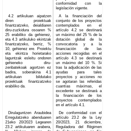
conformidad con la
legislación vigente.
4.2 artikuluan aipatzen
A la financiación del
diren proiektuak
conjunto de los proyectos
finantzatzeko, deialdiaren
contemplados en el
diru-zuzkidura osoaren %
artículo 4.2 se destinará
25 erabiliko da gehienez,
un máximo del 25 % de la
eta 4.3 artikuluko ekintzak
dotación global de la
finantzatzeko, berriz, %
convocatoria y a la
10, gehienez ere. Proiektu
financiación de las
eta ekintza horietarako
acciones recogidas en el
laguntzak esleitu ondoren
artículo 4.3 se destinará
gehieneko diru-
un máximo del 10 %. Si
zenbatekoak agortzen ez
tras la adjudicación de las
badira, soberakina 4.1
ayudas para tales
artikuluan bildutako
proyectos y acciones no
proiektuak finantzatzeko
se agotaran las referidas
erabiliko da.
cuantías máximas, el
excedente se destinará a
la financiación de los
proyectos contemplados
en el artículo 4.1.
Dirulaguntzen Araubidea
De conformidad con el
Erregulatzeko abenduaren
artículo 23.2 de la Ley
21eko 20/2023 Legearen
20/2023, 21 diciembre,
23.2 artikuluaren arabera,
Reguladora del Régimen