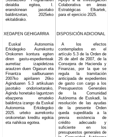
deialdia egitea, I.
Colaborativa en áreas
eranskinean jasotako
Estratégicas Elkartek,
baldintzetan, 2025eko
para el ejercicio 2025.
ekitaldirako.
XEDAPEN GEHIGARRIA
DISPOSICIÓN ADICIONAL
Euskal Autonomia
A los efectos
Erkidegoko Aurrekontu
contemplados en el
Orokorren kontura egiten
artículo 5.3 de la Orden de
diren gastu-espedienteak
26 de abril de 2007, de la
aurretiaz izapidetzea
Consejera de Hacienda y
arautzen duen Ogasun eta
Finanzas, por la que se
Finantza sailburuaren
regula la tramitación
2007ko apirilaren 26ko
anticipada de expedientes
Aginduaren 5.3 artikuluan
de gasto con cargo a los
jasotako ondorioetarako,
Presupuestos Generales
Agindu honetako laguntzen
de la Comunidad
ebazpena emateko
Autónoma de Euskadi, la
baldintza izango da Euskal
resolución de las ayudas
Autonomia Erkidegoko
de la presente Orden
2025. urteko aurrekontu
queda supeditada a la
orokorretan kreditu egokia
previa existencia de
eta nahikoa egotea.
crédito adecuado y
suficiente en los
presupuestos generales de