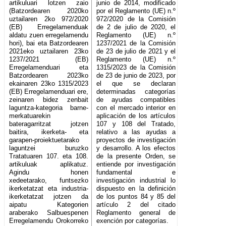
artikuluari lotzen zaio
junio de 2014, modificado
(Batzordearen 2020ko
por el Reglamento (UE) n.º
uztailaren 2ko 972/2020
972/2020 de la Comisión
(EB) Erregelamenduak
de 2 de julio de 2020, el
aldatu zuen erregelamendu
Reglamento (UE) n.º
hori), bai eta Batzordearen
1237/2021 de la Comisión
2021eko uztailaren 23ko
de 23 de julio de 2021 y el
1237/2021 (EB)
Reglamento (UE) n.º
Erregelamenduari eta
1315/2023 de la Comisión
Batzordearen 2023ko
de 23 de junio de 2023, por
ekainaren 23ko 1315/2023
el que se declaran
(EB) Erregelamenduari ere,
determinadas categorías
zeinaren bidez zenbait
de ayudas compatibles
laguntza-kategoria barne-
con el mercado interior en
merkatuarekin
aplicación de los artículos
bateragarritzat jotzen
107 y 108 del Tratado,
baitira, ikerketa- eta
relativo a las ayudas a
garapen-proiektuetarako
proyectos de investigación
laguntzei buruzko
y desarrollo. A los efectos
Tratatuaren 107. eta 108.
de la presente Orden, se
artikuluak aplikatuz.
entiende por investigación
Agindu honen
fundamental e
xedeetarako, funtsezko
investigación industrial lo
ikerketatzat eta industria-
dispuesto en la definición
ikerketatzat jotzen da
de los puntos 84 y 85 del
aipatu Kategorien
artículo 2 del citado
araberako Salbuespenen
Reglamento general de
Erregelamendu Orokorreko
exención por categorías.