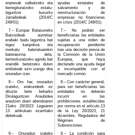
enpresak salbatzeko eta
ayudas estatales de
berregituratzeko estatu-
salvamento y de
laguntzei buruzko
reestructuración de
Jarraibideak (2014/C
empresas no financieras
249/01).
en crisis (2014/C 249/01).
7.– Europar Batasuneko
7.– No podrán ser
Batzordeak aurretiaz
beneficiarias las entidades
erabaki badu laguntza bat
sujetas a una orden de
legez kanpokoa eta
recuperación pendiente
merkatu bateratuarekin
tras una decisión previa de
bateraezina dela,
la Comisión de la Unión
berreskuratzeko agindu bat
Europea, que haya
oraindik betetzeko duten
declarado una ayuda ilegal
entitateak ezin izango dira
e incompatible con el
onuradun izan.
mercado común.
8.– Oro har, onuradun
8.– Con carácter general,
izateko, erakundeek ez
para ser beneficiarias las
dituzte bete beharko
entidades no deberán
Dirulaguntzen Araubidea
incurrir en las
arautzen duen abenduaren
prohibiciones establecidas
21eko 20/2023 Legearen
por norma en el artículo 13
13. artikuluan ezarritako
de la Ley 20/2023, 21
debekuak.
diciembre, Reguladora del
Régimen de
Subvenciones.
9.– Onuradun izateko
9.– La condición para