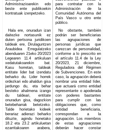
Administrazioarekin edo
para contratar con la
beste ente publikoekin
Administración de la
kontratuak izenpetzeko.
Comunidad Autónoma del
País Vasco u otro ente
público.
Hala ere, onuradun izan
No obstante, también
daitezke nortasunik ez
podrán ser beneficiarias
duten pertsona juridikoen
las agrupaciones de
taldeak ere, Dirulaguntzen
personas jurídicas que
Araubidea Erregulatzeko
carezcan de personalidad,
abenduaren 21eko 20/2023
conforme a lo prescrito en
Legearen 11.4 artikuluan
el artículo 11.4 de la Ley
xedatutakoarekin bat.
20/2023, 21 diciembre,
Kasu horretan, taldeak
Reguladora del Régimen
entitate lider bat izendatu
de Subvenciones. En este
beharko du. Lider horrek
caso, la agrupación deberá
ordezkari edo ahaldun gisa
nombrar una entidad líder,
jardungo du, eta behar
que actuará como entidad
besteko ahalmena izango
representante o apoderada
du taldeari, entitate
con poderes bastantes
onuradun gisa, dagozkion
para cumplir con las
betebeharrak betetzeko.
obligaciones que, como
Talde horietako kideek
entidad beneficiaria,
berariaz adierazi beharko
correspondan a la
dituzte, agindu honetako
agrupación. Los miembros
18.2 eta 23.2 artikuluetan
de estas agrupaciones
ezarritakoaren arabera,
deberán hacer constar