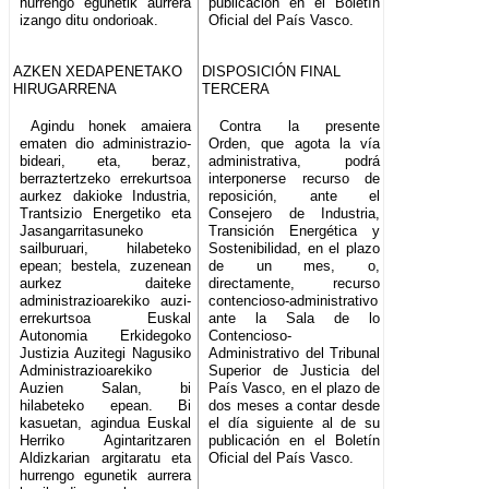
hurrengo egunetik aurrera
publicación en el Boletín
izango ditu ondorioak.
Oficial del País Vasco.
AZKEN XEDAPENETAKO
DISPOSICIÓN FINAL
HIRUGARRENA
TERCERA
Agindu honek amaiera
Contra la presente
ematen dio administrazio-
Orden, que agota la vía
bideari, eta, beraz,
administrativa, podrá
berraztertzeko errekurtsoa
interponerse recurso de
aurkez dakioke Industria,
reposición, ante el
Trantsizio Energetiko eta
Consejero de Industria,
Jasangarritasuneko
Transición Energética y
sailburuari, hilabeteko
Sostenibilidad, en el plazo
epean; bestela, zuzenean
de un mes, o,
aurkez daiteke
directamente, recurso
administrazioarekiko auzi-
contencioso-administrativo
errekurtsoa Euskal
ante la Sala de lo
Autonomia Erkidegoko
Contencioso-
Justizia Auzitegi Nagusiko
Administrativo del Tribunal
Administrazioarekiko
Superior de Justicia del
Auzien Salan, bi
País Vasco, en el plazo de
hilabeteko epean. Bi
dos meses a contar desde
kasuetan, agindua Euskal
el día siguiente al de su
Herriko Agintaritzaren
publicación en el Boletín
Aldizkarian argitaratu eta
Oficial del País Vasco.
hurrengo egunetik aurrera