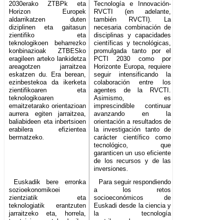
2030erako ZTBPk eta
Tecnología e Innovación-
Horizon Europek
RVCTI (en adelante,
aldarrikatzen duten
también RVCTI). La
diziplinen eta gaitasun
necesaria combinación de
zientifiko eta
disciplinas y capacidades
teknologikoen beharrezko
científicas y tecnológicas,
konbinazioak ZTBESko
promulgada tanto por el
eragileen arteko lankidetza
PCTI 2030 como por
areagotzen jarraitzea
Horizonte Europa, requiere
eskatzen du. Era berean,
seguir intensificando la
ezinbestekoa da ikerketa
colaboración entre los
zientifikoaren eta
agentes de la RVCTI.
teknologikoaren
Asimismo, es
emaitzetarako orientazioan
imprescindible continuar
aurrera egiten jarraitzea,
avanzando en la
baliabideen eta inbertsioen
orientación a resultados de
erabilera efizientea
la investigación tanto de
bermatzeko.
carácter científico como
tecnológico, que
garanticen un uso eficiente
de los recursos y de las
inversiones.
Euskadik bere erronka
Para seguir respondiendo
sozioekonomikoei
a los retos
zientziatik eta
socioeconómicos de
teknologiatik erantzuten
Euskadi desde la ciencia y
jarraitzeko eta, horrela,
la tecnología