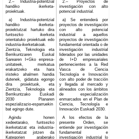
2.– Industria-potentzial
2.– Proyectos de
handiko ikerketa-
investigación con alto
proiektuak.
potencial industrial.
a) Industria-potentzial
a) Se entenderá por
handiko ikerketa-
proyectos de investigación
proiektutzat hartuko dira
con alto potencial
funtsezko ikerketa
industrial a aquellos
orientatuko proiektuak edo
proyectos de investigación
industria-ikerketakoak.
fundamental orientada o de
Zientzia, Teknologia eta
investigación industrial
Berrikuntzaren Euskal
liderados por las unidades
Sarearen I+Gko enpresa-
de I+D empresariales
unitateek, merkatua
pertenecientes a la Red
erakartzeko eta hara
Vasca de Ciencia
iristeko ahalmen handia
Tecnología e Innovación
dutenek, gidatuta egongo
con alto poder de tracción
dira proiektuok, eta
y llegada al mercado y
Zientzia, Teknologia eta
alineados con los ámbitos
Berrikuntzako Euskadi
de especialización
2030 Planaren
enmarcados en el Plan de
espezializazio-esparruekin
Ciencia, Tecnología e
bat egingo dute.
Innovación Euskadi 2030.
Agindu honen
A los efectos de la
xedeetarako, funtsezko
presente Orden, se
ikerketatzat eta industria-
entiende por investigación
ikerketatzat jotzen da
fundamental e
Kategorien araberako
investigación industrial lo