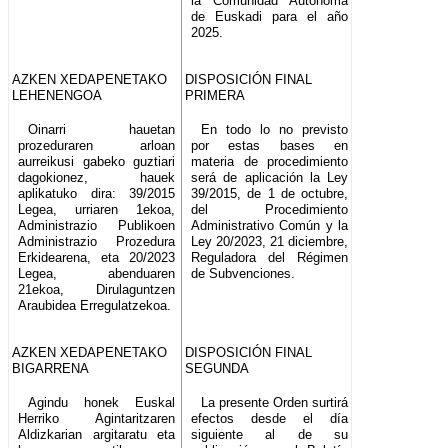
la Comunidad Autónoma
de Euskadi para el año
2025.
AZKEN XEDAPENETAKO
DISPOSICIÓN FINAL
LEHENENGOA
PRIMERA
Oinarri hauetan
En todo lo no previsto
prozeduraren arloan
por estas bases en
aurreikusi gabeko guztiari
materia de procedimiento
dagokionez, hauek
será de aplicación la Ley
aplikatuko dira: 39/2015
39/2015, de 1 de octubre,
Legea, urriaren 1ekoa,
del Procedimiento
Administrazio Publikoen
Administrativo Común y la
Administrazio Prozedura
Ley 20/2023, 21 diciembre,
Erkidearena, eta 20/2023
Reguladora del Régimen
Legea, abenduaren
de Subvenciones.
21ekoa, Dirulaguntzen
Araubidea Erregulatzekoa.
AZKEN XEDAPENETAKO
DISPOSICIÓN FINAL
BIGARRENA
SEGUNDA
Agindu honek Euskal
La presente Orden surtirá
Herriko Agintaritzaren
efectos desde el día
Aldizkarian argitaratu eta
siguiente al de su