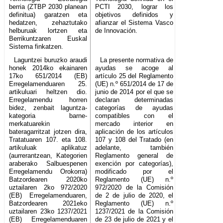
berria (ZTBP 2030 planean
PCTI 2030, lograr los
definitua) garatzen eta
objetivos definidos y
hedatzen, zehaztutako
afianzar el Sistema Vasco
helburuak lortzen eta
de Innovación.
Berrikuntzaren Euskal
Sistema finkatzen.
Laguntzei buruzko araudi
La presente normativa de
honek 2014ko ekainaren
ayudas se acoge al
17ko 651/2014 (EB)
artículo 25 del Reglamento
Erregelamenduaren 25.
(UE) n.º 651/2014 de 17 de
artikuluari heltzen dio.
junio de 2014 por el que se
Erregelamendu horren
declaran determinadas
bidez, zenbait laguntza-
categorías de ayudas
kategoria barne-
compatibles con el
merkatuarekin
mercado interior en
bateragarritzat jotzen dira,
aplicación de los artículos
Tratatuaren 107. eta 108.
107 y 108 del Tratado (en
artikuluak aplikatuz
adelante, también
(aurrerantzean, Kategorien
Reglamento general de
araberako Salbuespenen
exención por categorías),
Erregelamendu Orokorra)
modificado por el
Batzordearen 2020ko
Reglamento (UE) n.º
uztailaren 2ko 972/2020
972/2020 de la Comisión
(EB) Erregelamenduaren,
de 2 de julio de 2020, el
Batzordearen 2021eko
Reglamento (UE) n.º
uztailaren 23ko 1237/2021
1237/2021 de la Comisión
(EB) Erregelamenduaren
de 23 de julio de 2021 y el