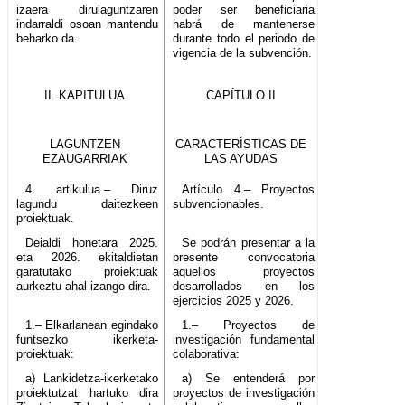
izaera dirulaguntzaren
poder ser beneficiaria
indarraldi osoan mantendu
habrá de mantenerse
beharko da.
durante todo el periodo de
vigencia de la subvención.
II. KAPITULUA
CAPÍTULO II
LAGUNTZEN
CARACTERÍSTICAS DE
EZAUGARRIAK
LAS AYUDAS
4. artikulua.– Diruz
Artículo 4.– Proyectos
lagundu daitezkeen
subvencionables.
proiektuak.
Deialdi honetara 2025.
Se podrán presentar a la
eta 2026. ekitaldietan
presente convocatoria
garatutako proiektuak
aquellos proyectos
aurkeztu ahal izango dira.
desarrollados en los
ejercicios 2025 y 2026.
1.– Elkarlanean egindako
1.– Proyectos de
funtsezko ikerketa-
investigación fundamental
proiektuak:
colaborativa:
a) Lankidetza-ikerketako
a) Se entenderá por
proiektutzat hartuko dira
proyectos de investigación