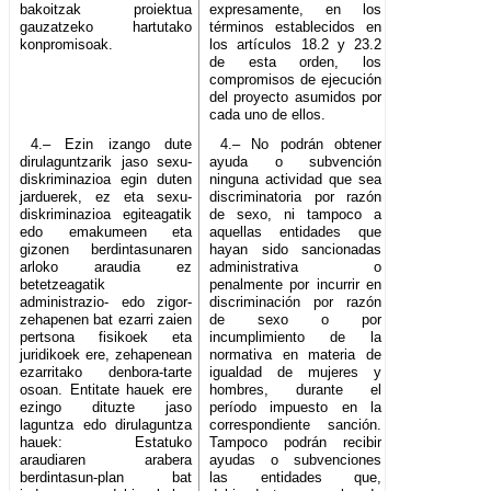
bakoitzak proiektua
expresamente, en los
gauzatzeko hartutako
términos establecidos en
konpromisoak.
los artículos 18.2 y 23.2
de esta orden, los
compromisos de ejecución
del proyecto asumidos por
cada uno de ellos.
4.– Ezin izango dute
4.– No podrán obtener
dirulaguntzarik jaso sexu-
ayuda o subvención
diskriminazioa egin duten
ninguna actividad que sea
jarduerek, ez eta sexu-
discriminatoria por razón
diskriminazioa egiteagatik
de sexo, ni tampoco a
edo emakumeen eta
aquellas entidades que
gizonen berdintasunaren
hayan sido sancionadas
arloko araudia ez
administrativa o
betetzeagatik
penalmente por incurrir en
administrazio- edo zigor-
discriminación por razón
zehapenen bat ezarri zaien
de sexo o por
pertsona fisikoek eta
incumplimiento de la
juridikoek ere, zehapenean
normativa en materia de
ezarritako denbora-tarte
igualdad de mujeres y
osoan. Entitate hauek ere
hombres, durante el
ezingo dituzte jaso
período impuesto en la
laguntza edo dirulaguntza
correspondiente sanción.
hauek: Estatuko
Tampoco podrán recibir
araudiaren arabera
ayudas o subvenciones
berdintasun-plan bat
las entidades que,