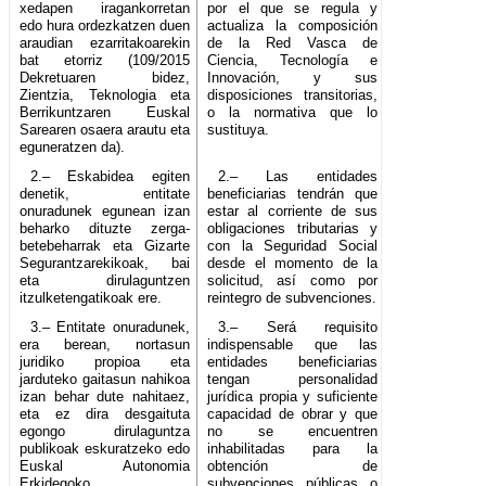
xedapen iragankorretan
por el que se regula y
edo hura ordezkatzen duen
actualiza la composición
araudian ezarritakoarekin
de la Red Vasca de
bat etorriz (109/2015
Ciencia, Tecnología e
Dekretuaren bidez,
Innovación, y sus
Zientzia, Teknologia eta
disposiciones transitorias,
Berrikuntzaren Euskal
o la normativa que lo
Sarearen osaera arautu eta
sustituya.
eguneratzen da).
2.– Eskabidea egiten
2.– Las entidades
denetik, entitate
beneficiarias tendrán que
onuradunek egunean izan
estar al corriente de sus
beharko dituzte zerga-
obligaciones tributarias y
betebeharrak eta Gizarte
con la Seguridad Social
Segurantzarekikoak, bai
desde el momento de la
eta dirulaguntzen
solicitud, así como por
itzulketengatikoak ere.
reintegro de subvenciones.
3.– Entitate onuradunek,
3.– Será requisito
era berean, nortasun
indispensable que las
juridiko propioa eta
entidades beneficiarias
jarduteko gaitasun nahikoa
tengan personalidad
izan behar dute nahitaez,
jurídica propia y suficiente
eta ez dira desgaituta
capacidad de obrar y que
egongo dirulaguntza
no se encuentren
publikoak eskuratzeko edo
inhabilitadas para la
Euskal Autonomia
obtención de
Erkidegoko
subvenciones públicas o