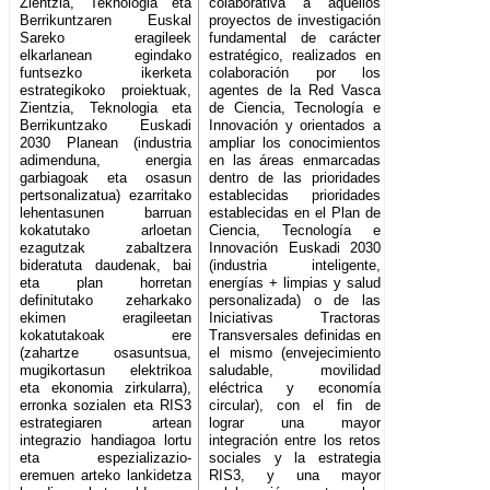
Zientzia, Teknologia eta
colaborativa a aquellos
Berrikuntzaren Euskal
proyectos de investigación
Sareko eragileek
fundamental de carácter
elkarlanean egindako
estratégico, realizados en
funtsezko ikerketa
colaboración por los
estrategikoko proiektuak,
agentes de la Red Vasca
Zientzia, Teknologia eta
de Ciencia, Tecnología e
Berrikuntzako Euskadi
Innovación y orientados a
2030 Planean (industria
ampliar los conocimientos
adimenduna, energia
en las áreas enmarcadas
garbiagoak eta osasun
dentro de las prioridades
pertsonalizatua) ezarritako
establecidas prioridades
lehentasunen barruan
establecidas en el Plan de
kokatutako arloetan
Ciencia, Tecnología e
ezagutzak zabaltzera
Innovación Euskadi 2030
bideratuta daudenak, bai
(industria inteligente,
eta plan horretan
energías + limpias y salud
definitutako zeharkako
personalizada) o de las
ekimen eragileetan
Iniciativas Tractoras
kokatutakoak ere
Transversales definidas en
(zahartze osasuntsua,
el mismo (envejecimiento
mugikortasun elektrikoa
saludable, movilidad
eta ekonomia zirkularra),
eléctrica y economía
erronka sozialen eta RIS3
circular), con el fin de
estrategiaren artean
lograr una mayor
integrazio handiagoa lortu
integración entre los retos
eta espezializazio-
sociales y la estrategia
eremuen arteko lankidetza
RIS3, y una mayor