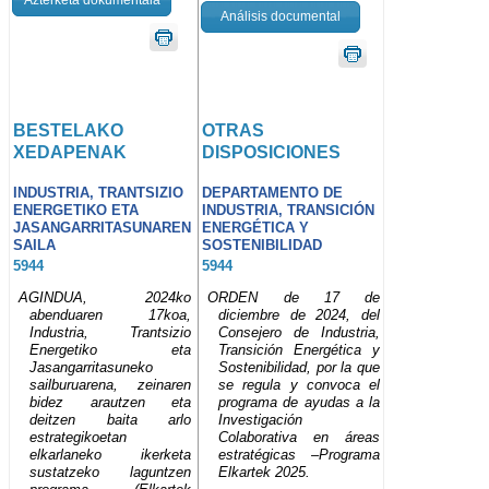
Análisis documental
BESTELAKO
OTRAS
XEDAPENAK
DISPOSICIONES
INDUSTRIA, TRANTSIZIO
DEPARTAMENTO DE
ENERGETIKO ETA
INDUSTRIA, TRANSICIÓN
JASANGARRITASUNAREN
ENERGÉTICA Y
SAILA
SOSTENIBILIDAD
5944
5944
AGINDUA, 2024ko
ORDEN de 17 de
abenduaren 17koa,
diciembre de 2024, del
Industria, Trantsizio
Consejero de Industria,
Energetiko eta
Transición Energética y
Jasangarritasuneko
Sostenibilidad, por la que
sailburuarena, zeinaren
se regula y convoca el
bidez arautzen eta
programa de ayudas a la
deitzen baita arlo
Investigación
estrategikoetan
Colaborativa en áreas
elkarlaneko ikerketa
estratégicas –Programa
sustatzeko laguntzen
Elkartek 2025.