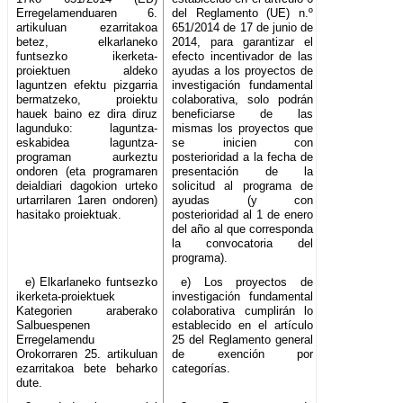
Erregelamenduaren 6.
del Reglamento (UE) n.º
artikuluan ezarritakoa
651/2014 de 17 de junio de
betez, elkarlaneko
2014, para garantizar el
funtsezko ikerketa-
efecto incentivador de las
proiektuen aldeko
ayudas a los proyectos de
laguntzen efektu pizgarria
investigación fundamental
bermatzeko, proiektu
colaborativa, solo podrán
hauek baino ez dira diruz
beneficiarse de las
lagunduko: laguntza-
mismas los proyectos que
eskabidea laguntza-
se inicien con
programan aurkeztu
posterioridad a la fecha de
ondoren (eta programaren
presentación de la
deialdiari dagokion urteko
solicitud al programa de
urtarrilaren 1aren ondoren)
ayudas (y con
hasitako proiektuak.
posterioridad al 1 de enero
del año al que corresponda
la convocatoria del
programa).
e) Elkarlaneko funtsezko
e) Los proyectos de
ikerketa-proiektuek
investigación fundamental
Kategorien araberako
colaborativa cumplirán lo
Salbuespenen
establecido en el artículo
Erregelamendu
25 del Reglamento general
Orokorraren 25. artikuluan
de exención por
ezarritakoa bete beharko
categorías.
dute.