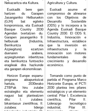
Nekazaritza eta Kultura.
Agricultura y Cultura.
Euskadik bere gain
Euskadi asume el
hartzen du Garapen
compromiso de alinearse
Jasangarriko Helburuekin
con los Objetivos de
(GJH) bat egiteko
Desarrollo Sostenible
konpromisoa, eta Euskadi
(ODS) y lo incorpora a la
Basque Country 2030
Agenda Euskadi Basque
Agendan txertatzen du.
Country 2030. El ODS 9,
Garapen jasangarriko 9.
Industria, Innovación e
helburuak (Industria,
Infraestructura, establece
Berrikuntza eta
que la inversión en
Azpiegitura) ezartzen
infraestructura y la
duenaren arabera,
innovación son motores
azpiegituretan inbertitzea
fundamentales de
eta berrikuntza funtsezko
crecimiento y desarrollo
eragileak dira hazkunde
económico.
eta garapen ekonomikoan.
Horizon Europe esparru-
Tomando como punto de
programa abiapuntutzat
partida el Programa Marco
hartuta, 2030erako
Horizonte Europa, el PCTI
ZTBPak hiru zutabe
2030 plantea tres pilares
estrategiko eta elementu
estratégicos y un elemento
nagusi bat planteatzen
central: Pilar I. Excelencia
ditu: I. zutabea:
científica, Pilar II.
bikaintasun zientifikoa; II.
Liderazgo tecnológico
zutabea: lidergo
industrial, Pilar III.