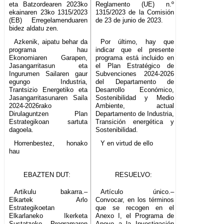
eta Batzordearen 2023ko
Reglamento (UE) n.º
ekainaren 23ko 1315/2023
1315/2023 de la Comisión
(EB) Erregelamenduaren
de 23 de junio de 2023.
bidez aldatu zen.
Azkenik, aipatu behar da
Por último, hay que
programa hau
indicar que el presente
Ekonomiaren Garapen,
programa está incluido en
Jasangarritasun eta
el Plan Estratégico de
Ingurumen Sailaren gaur
Subvenciones 2024-2026
egungo Industria,
del Departamento de
Trantsizio Energetiko eta
Desarrollo Económico,
Jasangarritasunaren Saila
Sostenibilidad y Medio
2024-2026rako
Ambiente, actual
Dirulaguntzen Plan
Departamento de Industria,
Estrategikoan sartuta
Transición energética y
dagoela.
Sostenibilidad.
Horrenbestez, honako
Y en virtud de ello
hau
EBAZTEN DUT:
RESUELVO:
Artikulu bakarra.–
Artículo único.–
Elkartek Arlo
Convocar, en los términos
Estrategikoetan
que se recogen en el
Elkarlaneko Ikerketa
Anexo I, el Programa de
Sustatzeko Programaren
Apoyo a la Investigación