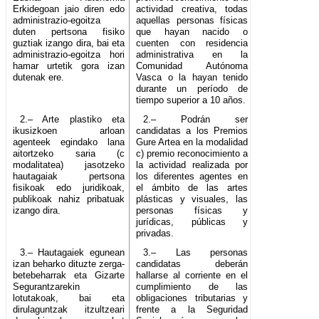
Erkidegoan jaio diren edo
actividad creativa, todas
administrazio-egoitza
aquellas personas físicas
duten pertsona fisiko
que hayan nacido o
guztiak izango dira, bai eta
cuenten con residencia
administrazio-egoitza hori
administrativa en la
hamar urtetik gora izan
Comunidad Autónoma
dutenak ere.
Vasca o la hayan tenido
durante un período de
tiempo superior a 10 años.
2.– Arte plastiko eta
2.– Podrán ser
ikusizkoen arloan
candidatas a los Premios
agenteek egindako lana
Gure Artea en la modalidad
aitortzeko saria (c
c) premio reconocimiento a
modalitatea) jasotzeko
la actividad realizada por
hautagaiak pertsona
los diferentes agentes en
fisikoak edo juridikoak,
el ámbito de las artes
publikoak nahiz pribatuak
plásticas y visuales, las
izango dira.
personas físicas y
jurídicas, públicas y
privadas.
3.– Hautagaiek egunean
3.– Las personas
izan beharko dituzte zerga-
candidatas deberán
betebeharrak eta Gizarte
hallarse al corriente en el
Segurantzarekin
cumplimiento de las
lotutakoak, bai eta
obligaciones tributarias y
dirulaguntzak itzultzeari
frente a la Seguridad