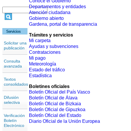
Conoce el Gobierno
Departamentos y entidades
Atención ciudadana
Gobierno abierto
Gardena, portal de transparencia
Servicios
Trámites y servicios
Mi carpeta
Solicitar una
Ayudas y subvenciones
publicación
Contrataciones
Mi pago
Consulta
Meteorología
avanzada
Estado del tráfico
Estadística
Textos
consolidados
Boletines oficiales
Boletín Oficial del País Vasco
Difusión
Boletín Oficial de Álava
selectiva
Boletín Oficial de Bizkaia
Boletín Oficial de Gipuzkoa
Boletín Oficial del Estado
Verificación
Boletín
Diario Oficial de la Unión Europea
Electrónico