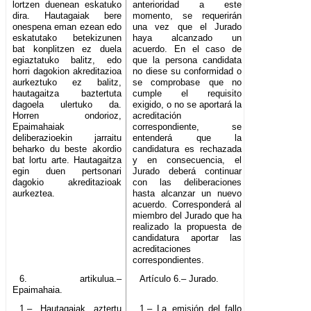
lortzen duenean eskatuko
anterioridad a este
dira. Hautagaiak bere
momento, se requerirán
onespena eman ezean edo
una vez que el Jurado
eskatutako betekizunen
haya alcanzado un
bat konplitzen ez duela
acuerdo. En el caso de
egiaztatuko balitz, edo
que la persona candidata
horri dagokion akreditazioa
no diese su conformidad o
aurkeztuko ez balitz,
se comprobase que no
hautagaitza baztertuta
cumple el requisito
dagoela ulertuko da.
exigido, o no se aportará la
Horren ondorioz,
acreditación
Epaimahaiak
correspondiente, se
deliberazioekin jarraitu
entenderá que la
beharko du beste akordio
candidatura es rechazada
bat lortu arte. Hautagaitza
y en consecuencia, el
egin duen pertsonari
Jurado deberá continuar
dagokio akreditazioak
con las deliberaciones
aurkeztea.
hasta alcanzar un nuevo
acuerdo. Corresponderá al
miembro del Jurado que ha
realizado la propuesta de
candidatura aportar las
acreditaciones
correspondientes.
6. artikulua.–
Artículo 6.– Jurado.
Epaimahaia.
1.– Hautagaiak aztertu
1.– La emisión del fallo