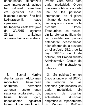
banan-banan jakinaraziko
Premio Gure Artea para
zaie interesdunei, agindu
cada modalidad, Orden
hau ondorioak izaten hasi
que será notificada a cada
eta gehienez ere sei
una de las personas
hilabeteko epean. Epe hori
interesadas, en el plazo
jakinarazpenik gabe
máximo de seis meses
igarotzen bada,
desde que surta efectos la
hautagaitza ezetsitzat joko
presente Orden.
da, 39/2015 Legearen
Trascurridos los cuales,
25.1.a artikuluan
sin la referida notificación,
aurreikusitakoaren arabera.
las candidaturas podrán
entenderse desestimadas
a los efectos de lo previsto
en el artículo 25.1.a de la
Ley 39/2015, de 1 de
octubre, del Procedimiento
Administrativo Común de
las Administraciones
públicas.
3.– Euskal Herriko
3.– Se publicará en un
Agintaritzaren Aldizkarian
único anuncio en el BOPV
modalitate bakoitzean
una relación de las
saritutako pertsonen
personas galardonadas en
zerrenda jasoko duen
cada modalidad, sin
iragarkia argitaratuko da,
perjuicio de cuantas
baina, horrez gain,
actividades difusoras
hedabideetan egokitzat
emprenda el Departamento
jotzen dituen zabalkunde-
de Cultura y Política