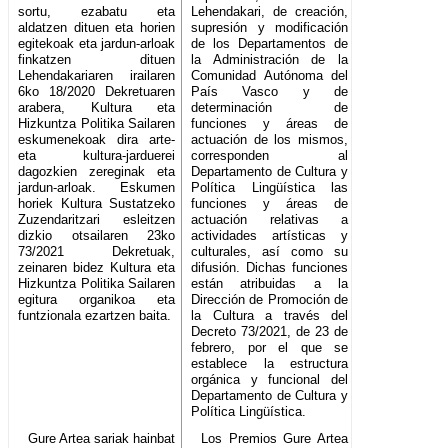
sortu, ezabatu eta
Lehendakari, de creación,
aldatzen dituen eta horien
supresión y modificación
egitekoak eta jardun-arloak
de los Departamentos de
finkatzen dituen
la Administración de la
Lehendakariaren irailaren
Comunidad Autónoma del
6ko 18/2020 Dekretuaren
País Vasco y de
arabera, Kultura eta
determinación de
Hizkuntza Politika Sailaren
funciones y áreas de
eskumenekoak dira arte-
actuación de los mismos,
eta kultura-jarduerei
corresponden al
dagozkien zereginak eta
Departamento de Cultura y
jardun-arloak. Eskumen
Política Lingüística las
horiek Kultura Sustatzeko
funciones y áreas de
Zuzendaritzari esleitzen
actuación relativas a
dizkio otsailaren 23ko
actividades artísticas y
73/2021 Dekretuak,
culturales, así como su
zeinaren bidez Kultura eta
difusión. Dichas funciones
Hizkuntza Politika Sailaren
están atribuidas a la
egitura organikoa eta
Dirección de Promoción de
funtzionala ezartzen baita.
la Cultura a través del
Decreto 73/2021, de 23 de
febrero, por el que se
establece la estructura
orgánica y funcional del
Departamento de Cultura y
Política Lingüística.
Gure Artea sariak hainbat
Los Premios Gure Artea