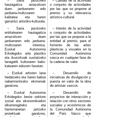
– Saria jasotzeko
– Calidad de la actividad
hautagaitza arrazoitzen
o conjunto de actividades
duen jardueraren edo
por las que se propone al
jarduera-multzoaren
premio y su relevancia
kalitatea eta haren
artístico-cultural.
garrantzi artistiko-kulturala.
– Saria jasotzeko
– Interés de la actividad
entitatearen hautagaitza
o conjunto de actividades
arrazoitzen duen
por las que se propone a la
jardueraren edo jarduera-
entidad al premio, para el
multzoaren interesa,
fomento de las artes
Euskal Autonomia
plásticas y visuales en la
Erkidegoko arte plastiko
Comunidad Autónoma
eta ikusizkoak sustatzeko
vasca en cualquier fase de
lanagatik kulturaren balio-
la cadena de valor.
katearen edozein fasetan.
– Euskal artisten lana
– Desarrollo de
hedatzeko eta haren balioa
iniciativas de divulgación y
nabarmentzeko ekimenak
puesta en valor de la obra
garatzea.
de artistas vascos.
– Euskal Autonomia
– Desarrollo de
Erkidegoko beste sektore
proyectos de interacción y
sozial eta ekonomikoekin
relación con otros sectores
elkarreragiteko eta
sociales y económicos de
harremanetan jartzeko
la Comunidad Autónoma
proiektuak garatzea,
del País Vasco que