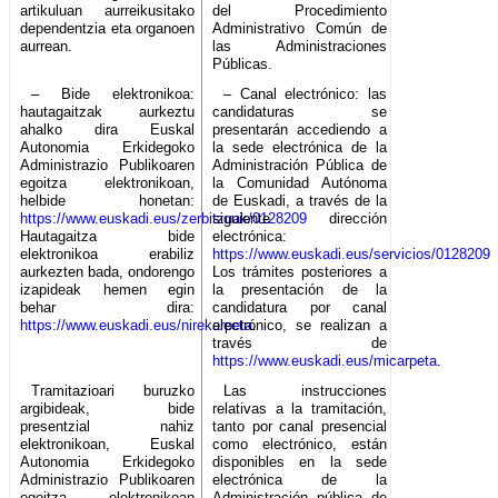
artikuluan aurreikusitako
del Procedimiento
dependentzia eta organoen
Administrativo Común de
aurrean.
las Administraciones
Públicas.
– Bide elektronikoa:
– Canal electrónico: las
hautagaitzak aurkeztu
candidaturas se
ahalko dira Euskal
presentarán accediendo a
Autonomia Erkidegoko
la sede electrónica de la
Administrazio Publikoaren
Administración Pública de
egoitza elektronikoan,
la Comunidad Autónoma
helbide honetan:
de Euskadi, a través de la
https://www.euskadi.eus/zerbitzuak/0128209
siguiente dirección
Hautagaitza bide
electrónica:
elektronikoa erabiliz
https://www.euskadi.eus/servicios/0128209
aurkezten bada, ondorengo
Los trámites posteriores a
izapideak hemen egin
la presentación de la
behar dira:
candidatura por canal
https://www.euskadi.eus/nirekarpeta
electrónico, se realizan a
.
través de
https://www.euskadi.eus/micarpeta
.
Tramitazioari buruzko
Las instrucciones
argibideak, bide
relativas a la tramitación,
presentzial nahiz
tanto por canal presencial
elektronikoan, Euskal
como electrónico, están
Autonomia Erkidegoko
disponibles en la sede
Administrazio Publikoaren
electrónica de la
egoitza elektronikoan
Administración pública de