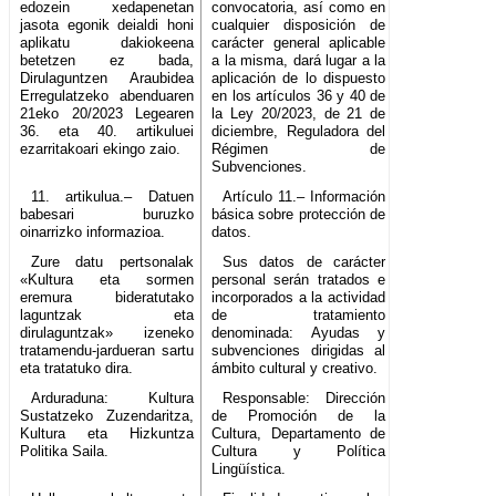
edozein xedapenetan
convocatoria, así como en
jasota egonik deialdi honi
cualquier disposición de
aplikatu dakiokeena
carácter general aplicable
betetzen ez bada,
a la misma, dará lugar a la
Dirulaguntzen Araubidea
aplicación de lo dispuesto
Erregulatzeko abenduaren
en los artículos 36 y 40 de
21eko 20/2023 Legearen
la Ley 20/2023, de 21 de
36. eta 40. artikuluei
diciembre, Reguladora del
ezarritakoari ekingo zaio.
Régimen de
Subvenciones.
11. artikulua.– Datuen
Artículo 11.– Información
babesari buruzko
básica sobre protección de
oinarrizko informazioa.
datos.
Zure datu pertsonalak
Sus datos de carácter
«Kultura eta sormen
personal serán tratados e
eremura bideratutako
incorporados a la actividad
laguntzak eta
de tratamiento
dirulaguntzak» izeneko
denominada: Ayudas y
tratamendu-jardueran sartu
subvenciones dirigidas al
eta tratatuko dira.
ámbito cultural y creativo.
Arduraduna: Kultura
Responsable: Dirección
Sustatzeko Zuzendaritza,
de Promoción de la
Kultura eta Hizkuntza
Cultura, Departamento de
Politika Saila.
Cultura y Política
Lingüística.