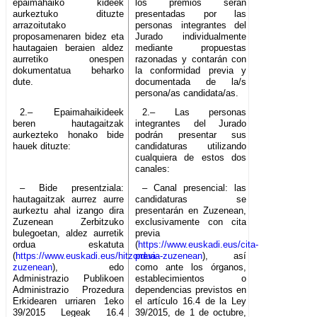
epaimahaiko kideek
los premios serán
aurkeztuko dituzte
presentadas por las
arrazoitutako
personas integrantes del
proposamenaren bidez eta
Jurado individualmente
hautagaien beraien aldez
mediante propuestas
aurretiko onespen
razonadas y contarán con
dokumentatua beharko
la conformidad previa y
dute.
documentada de la/s
persona/as candidata/as.
2.– Epaimahaikideek
2.– Las personas
beren hautagaitzak
integrantes del Jurado
aurkezteko honako bide
podrán presentar sus
hauek dituzte:
candidaturas utilizando
cualquiera de estos dos
canales:
– Bide presentziala:
– Canal presencial: las
hautagaitzak aurrez aurre
candidaturas se
aurkeztu ahal izango dira
presentarán en Zuzenean,
Zuzenean Zerbitzuko
exclusivamente con cita
bulegoetan, aldez aurretik
previa
ordua eskatuta
(
https://www.euskadi.eus/cita-
(
https://www.euskadi.eus/hitzordua-
previa-zuzenean
), así
zuzenean
), edo
como ante los órganos,
Administrazio Publikoen
establecimientos o
Administrazio Prozedura
dependencias previstos en
Erkidearen urriaren 1eko
el artículo 16.4 de la Ley
39/2015 Legeak 16.4
39/2015, de 1 de octubre,