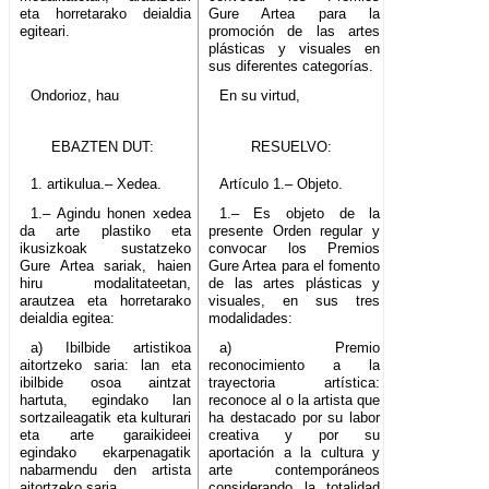
eta horretarako deialdia
Gure Artea para la
egiteari.
promoción de las artes
plásticas y visuales en
sus diferentes categorías.
Ondorioz, hau
En su virtud,
EBAZTEN DUT:
RESUELVO:
1. artikulua.– Xedea.
Artículo 1.– Objeto.
1.– Agindu honen xedea
1.– Es objeto de la
da arte plastiko eta
presente Orden regular y
ikusizkoak sustatzeko
convocar los Premios
Gure Artea sariak, haien
Gure Artea para el fomento
hiru modalitateetan,
de las artes plásticas y
arautzea eta horretarako
visuales, en sus tres
deialdia egitea:
modalidades:
a) Ibilbide artistikoa
a) Premio
aitortzeko saria: lan eta
reconocimiento a la
ibilbide osoa aintzat
trayectoria artística:
hartuta, egindako lan
reconoce al o la artista que
sortzaileagatik eta kulturari
ha destacado por su labor
eta arte garaikideei
creativa y por su
egindako ekarpenagatik
aportación a la cultura y
nabarmendu den artista
arte contemporáneos
aitortzeko saria.
considerando la totalidad