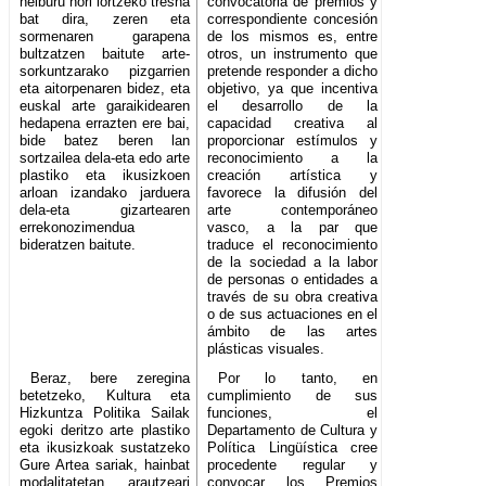
helburu hori lortzeko tresna
convocatoria de premios y
bat dira, zeren eta
correspondiente concesión
sormenaren garapena
de los mismos es, entre
bultzatzen baitute arte-
otros, un instrumento que
sorkuntzarako pizgarrien
pretende responder a dicho
eta aitorpenaren bidez, eta
objetivo, ya que incentiva
euskal arte garaikidearen
el desarrollo de la
hedapena errazten ere bai,
capacidad creativa al
bide batez beren lan
proporcionar estímulos y
sortzailea dela-eta edo arte
reconocimiento a la
plastiko eta ikusizkoen
creación artística y
arloan izandako jarduera
favorece la difusión del
dela-eta gizartearen
arte contemporáneo
errekonozimendua
vasco, a la par que
bideratzen baitute.
traduce el reconocimiento
de la sociedad a la labor
de personas o entidades a
través de su obra creativa
o de sus actuaciones en el
ámbito de las artes
plásticas visuales.
Beraz, bere zeregina
Por lo tanto, en
betetzeko, Kultura eta
cumplimiento de sus
Hizkuntza Politika Sailak
funciones, el
egoki deritzo arte plastiko
Departamento de Cultura y
eta ikusizkoak sustatzeko
Política Lingüística cree
Gure Artea sariak, hainbat
procedente regular y
modalitatetan, arautzeari
convocar los Premios