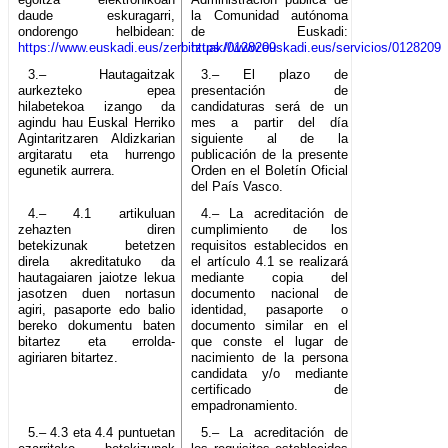
daude eskuragarri,
la Comunidad autónoma
ondorengo helbidean:
de Euskadi:
https://www.euskadi.eus/zerbitzuak/0128209
https://www.euskadi.eus/servicios/0128209
3.– Hautagaitzak
3.– El plazo de
aurkezteko epea
presentación de
hilabetekoa izango da
candidaturas será de un
agindu hau Euskal Herriko
mes a partir del día
Agintaritzaren Aldizkarian
siguiente al de la
argitaratu eta hurrengo
publicación de la presente
egunetik aurrera.
Orden en el Boletín Oficial
del País Vasco.
4.– 4.1 artikuluan
4.– La acreditación de
zehazten diren
cumplimiento de los
betekizunak betetzen
requisitos establecidos en
direla akreditatuko da
el artículo 4.1 se realizará
hautagaiaren jaiotze lekua
mediante copia del
jasotzen duen nortasun
documento nacional de
agiri, pasaporte edo balio
identidad, pasaporte o
bereko dokumentu baten
documento similar en el
bitartez eta errolda-
que conste el lugar de
agiriaren bitartez.
nacimiento de la persona
candidata y/o mediante
certificado de
empadronamiento.
5.– 4.3 eta 4.4 puntuetan
5.– La acreditación de