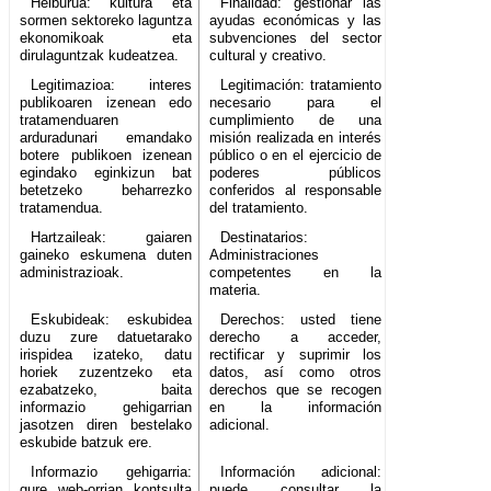
Helburua: kultura eta
Finalidad: gestionar las
sormen sektoreko laguntza
ayudas económicas y las
ekonomikoak eta
subvenciones del sector
dirulaguntzak kudeatzea.
cultural y creativo.
Legitimazioa: interes
Legitimación: tratamiento
publikoaren izenean edo
necesario para el
tratamenduaren
cumplimiento de una
arduradunari emandako
misión realizada en interés
botere publikoen izenean
público o en el ejercicio de
egindako eginkizun bat
poderes públicos
betetzeko beharrezko
conferidos al responsable
tratamendua.
del tratamiento.
Hartzaileak: gaiaren
Destinatarios:
gaineko eskumena duten
Administraciones
administrazioak.
competentes en la
materia.
Eskubideak: eskubidea
Derechos: usted tiene
duzu zure datuetarako
derecho a acceder,
irispidea izateko, datu
rectificar y suprimir los
horiek zuzentzeko eta
datos, así como otros
ezabatzeko, baita
derechos que se recogen
informazio gehigarrian
en la información
jasotzen diren bestelako
adicional.
eskubide batzuk ere.
Informazio gehigarria:
Información adicional:
gure web-orrian kontsulta
puede consultar la