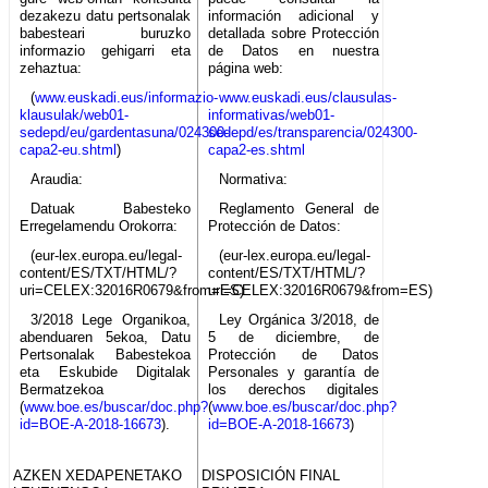
dezakezu datu pertsonalak
información adicional y
babesteari buruzko
detallada sobre Protección
informazio gehigarri eta
de Datos en nuestra
zehaztua:
página web:
(
www.euskadi.eus/informazio-
www.euskadi.eus/clausulas-
klausulak/web01-
informativas/web01-
sedepd/eu/gardentasuna/024300-
sedepd/es/transparencia/024300-
capa2-eu.shtml
)
capa2-es.shtml
Araudia:
Normativa:
Datuak Babesteko
Reglamento General de
Erregelamendu Orokorra:
Protección de Datos:
(eur-lex.europa.eu/legal-
(eur-lex.europa.eu/legal-
content/ES/TXT/HTML/?
content/ES/TXT/HTML/?
uri=CELEX:32016R0679&from=ES)
uri=CELEX:32016R0679&from=ES)
3/2018 Lege Organikoa,
Ley Orgánica 3/2018, de
abenduaren 5ekoa, Datu
5 de diciembre, de
Pertsonalak Babestekoa
Protección de Datos
eta Eskubide Digitalak
Personales y garantía de
Bermatzekoa
los derechos digitales
(
www.boe.es/buscar/doc.php?
(
www.boe.es/buscar/doc.php?
id=BOE-A-2018-16673
).
id=BOE-A-2018-16673
)
AZKEN XEDAPENETAKO
DISPOSICIÓN FINAL