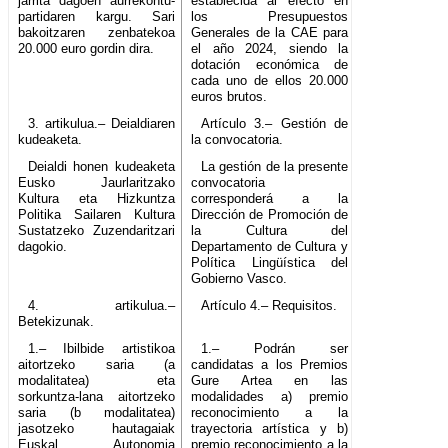
jarrita dagoen aurrekontu-
establecida al efecto en
partidaren kargu. Sari
los Presupuestos
bakoitzaren zenbatekoa
Generales de la CAE para
20.000 euro gordin dira.
el año 2024, siendo la
dotación económica de
cada uno de ellos 20.000
euros brutos.
3. artikulua.– Deialdiaren
Artículo 3.– Gestión de
kudeaketa.
la convocatoria.
Deialdi honen kudeaketa
La gestión de la presente
Eusko Jaurlaritzako
convocatoria
Kultura eta Hizkuntza
corresponderá a la
Politika Sailaren Kultura
Dirección de Promoción de
Sustatzeko Zuzendaritzari
la Cultura del
dagokio.
Departamento de Cultura y
Política Lingüística del
Gobierno Vasco.
4. artikulua.–
Artículo 4.– Requisitos.
Betekizunak.
1.– Ibilbide artistikoa
1.– Podrán ser
aitortzeko saria (a
candidatas a los Premios
modalitatea) eta
Gure Artea en las
sorkuntza-lana aitortzeko
modalidades a) premio
saria (b modalitatea)
reconocimiento a la
jasotzeko hautagaiak
trayectoria artística y b)
Euskal Autonomia
premio reconocimiento a la