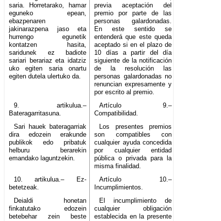
saria. Horretarako, hamar
previa aceptación del
eguneko epean,
premio por parte de las
ebazpenaren
personas galardonadas.
jakinarazpena jaso eta
En este sentido se
hurrengo egunetik
entenderá que este queda
kontatzen hasita,
aceptado si en el plazo de
saridunek ez badiote
10 días a partir del día
sariari berariaz eta idatziz
siguiente de la notificación
uko egiten saria onartu
de la resolución las
egiten dutela ulertuko da.
personas galardonadas no
renuncian expresamente y
por escrito al premio.
9. artikulua.–
Artículo 9.–
Bateragarritasuna.
Compatibilidad.
Sari hauek bateragarriak
Los presentes premios
dira edozein erakunde
son compatibles con
publikok edo pribatuk
cualquier ayuda concedida
helburu berarekin
por cualquier entidad
emandako laguntzekin.
pública o privada para la
misma finalidad.
10. artikulua.– Ez-
Artículo 10.–
betetzeak.
Incumplimientos.
Deialdi honetan
El incumplimiento de
finkatutako edozein
cualquier obligación
betebehar zein beste
establecida en la presente