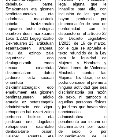
debekuak barne,
legal alguna que le
Emakumeen eta gizonen
inhabilite para ello, con
berdintasunerako eta
inclusión de las que se
indarkeria matxistarik
hayan producido por
gabeko bizitzetarako
discriminación de sexo de
Legearen testu bategina
conformidad con lo
onartzen duen martxoaren
dispuesto en el artículo 23
16ko 1/2023 Legegintzako
del Decreto Legislativo
Dekretuaren 23. artikuluan
1/2023, de 16 de marzo,
ezarritakoaren arabera.
por el que se aprueba el
Hau da, ezingo zaie
texto refundido de la Ley
laguntzarik edo
para la Igualdad de
dirulaguntzarik eman
Mujeres y Hombres y
sexuan oinarrituta
Vidas Libres de Violencia
diskriminatzen duten
Machista contra las
jarduerei, ezta sexuan
Mujeres. Es decir, no se
oinarrituta
podrá conceder el premio a
diskriminatzeagatik edo
ninguna actividad que sea
emakumeen eta gizonen
discriminatoria por razón
berdintasunaren arloko
de sexo, ni tampoco a
araudia ez betetzeagatik
aquellas personas físicas
administrazio- edo zigor-
y jurídicas que hayan sido
zehapenen bat ezarri zaien
sancionadas
pertsona fisikoei eta
administrativa o
juridikoei ere, dagokion
penalmente por incurrir en
zehapenean ezarritako
discriminación por razón
denbora-tarte osoan.
de sexo o por
Halaber, laguntza eta
incumplimiento de la