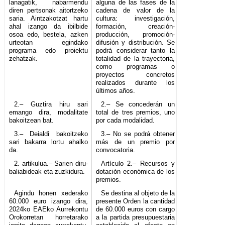
lanagatik, nabarmendu
alguna de las fases de la
diren pertsonak aitortzeko
cadena de valor de la
saria. Aintzakotzat hartu
cultura: investigación,
ahal izango da ibilbide
formación, creación-
osoa edo, bestela, azken
producción, promoción-
urteotan egindako
difusión y distribución. Se
programa edo proiektu
podrá considerar tanto la
zehatzak.
totalidad de la trayectoria,
como programas o
proyectos concretos
realizados durante los
últimos años.
2.– Guztira hiru sari
2.– Se concederán un
emango dira, modalitate
total de tres premios, uno
bakoitzean bat.
por cada modalidad.
3.– Deialdi bakoitzeko
3.– No se podrá obtener
sari bakarra lortu ahalko
más de un premio por
da.
convocatoria.
2. artikulua.– Sarien diru-
Artículo 2.– Recursos y
baliabideak eta zuzkidura.
dotación económica de los
premios.
Agindu honen xederako
Se destina al objeto de la
60.000 euro izango dira,
presente Orden la cantidad
2024ko EAEko Aurrekontu
de 60.000 euros con cargo
Orokorretan horretarako
a la partida presupuestaria