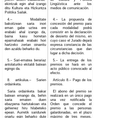
ekintzak egin ahal izango
Lingüística ante los
ditu Kultura eta Hizkuntza
medios de comunicación.
Politika Sailak.
4.– Modalitate
4.– La propuesta de
bakoitzean saria inori
concesión del premio para
eman gabe uztea ere
cada modalidad podrá
erabaki ahal izango da,
consistir en la declaración
baina kasu horretan
de desierto del mismo, en
epaimahaiak erabaki hori
cuyo caso el Jurado dejará
hartzeko zertan oinarritu
expresa constancia de las
den azaldu beharko du.
circunstancias que dan
lugar a dicha decisión.
5.– Sari-ematea berariaz
5.– La entrega de los
antolaturiko ekitaldi batean
premios se hará en un
egingo da.
acto público convocado al
efecto.
8. artikulua.– Sarien
Artículo 8.– Pago de los
ordainketa.
premios.
Saria ordainketa bakar
El abono del premio se
batean emango da, behin
realizará en un único pago
saria ematen duen
una vez notificada la
ebazpena hartutakoan eta
Orden que concede el
gehienez hiru hilabeteko
premio a las personas
epean. Aurretik saridunek
galardonadas, en el plazo
onartu egin beharko dute
máximo de tres meses,