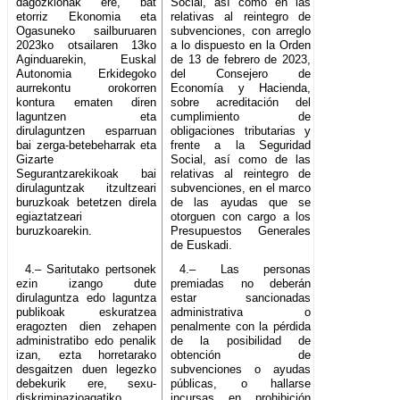
dagozkionak ere, bat
Social, así como en las
etorriz Ekonomia eta
relativas al reintegro de
Ogasuneko sailburuaren
subvenciones, con arreglo
2023ko otsailaren 13ko
a lo dispuesto en la Orden
Aginduarekin, Euskal
de 13 de febrero de 2023,
Autonomia Erkidegoko
del Consejero de
aurrekontu orokorren
Economía y Hacienda,
kontura ematen diren
sobre acreditación del
laguntzen eta
cumplimiento de
dirulaguntzen esparruan
obligaciones tributarias y
bai zerga-betebeharrak eta
frente a la Seguridad
Gizarte
Social, así como de las
Segurantzarekikoak bai
relativas al reintegro de
dirulaguntzak itzultzeari
subvenciones, en el marco
buruzkoak betetzen direla
de las ayudas que se
egiaztatzeari
otorguen con cargo a los
buruzkoarekin.
Presupuestos Generales
de Euskadi.
4.– Saritutako pertsonek
4.– Las personas
ezin izango dute
premiadas no deberán
dirulaguntza edo laguntza
estar sancionadas
publikoak eskuratzea
administrativa o
eragozten dien zehapen
penalmente con la pérdida
administratibo edo penalik
de la posibilidad de
izan, ezta horretarako
obtención de
desgaitzen duen legezko
subvenciones o ayudas
debekurik ere, sexu-
públicas, o hallarse
diskriminazioagatiko
incursas en prohibición