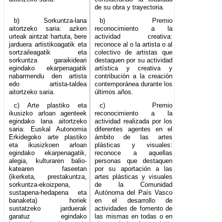
de su obra y trayectoria.
b) Sorkuntza-lana
b) Premio
aitortzeko saria: azken
reconocimiento a la
urteak aintzat hartuta, bere
actividad creativa:
jarduera artistikoagatik eta
reconoce al o la artista o al
sortzaileagatik eta
colectivo de artistas que
sorkuntza garaikideari
destaquen por su actividad
egindako ekarpenagatik
artística y creativa y
nabarmendu den artista
contribución a la creación
edo artista-taldea
contemporánea durante los
aitortzeko saria.
últimos años.
c) Arte plastiko eta
c) Premio
ikusizko arloan agenteek
reconocimiento a la
egindako lana aitortzeko
actividad realizada por los
saria: Euskal Autonomia
diferentes agentes en el
Erkidegoko arte plastiko
ámbito de las artes
eta ikusizkoen arloan
plásticas y visuales:
egindako ekarpenagatik,
reconoce a aquellas
alegia, kulturaren balio-
personas que destaquen
katearen faseetan
por su aportación a las
(ikerketa, prestakuntza,
artes plásticas y visuales
sorkuntza-ekoizpena,
de la Comunidad
sustapena-hedapena eta
Autónoma del País Vasco
banaketa) horiek
en el desarrollo de
sustatzeko jarduerak
actividades de fomento de
garatuz egindako
las mismas en todas o en