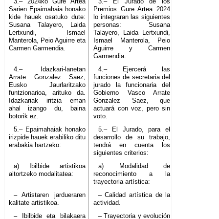
3.– 2024ko Gure Artea
3.– El Jurado de los
Sarien Epaimahaia honako
Premios Gure Artea 2024
kide hauek osatuko dute:
lo integraran las siguientes
Susana Talayero, Laida
personas: Susana
Lertxundi, Ismael
Talayero, Laida Lertxundi,
Manterola, Peio Aguirre eta
Ismael Manterola, Peio
Carmen Garmendia.
Aguirre y Carmen
Garmendia.
4.– Idazkari-lanetan
4.– Ejercerá las
Arrate Gonzalez Saez,
funciones de secretaria del
Eusko Jaurlaritzako
jurado la funcionaria del
funtzionarioa, arituko da.
Gobierno Vasco Arrate
Idazkariak iritzia eman
Gonzalez Saez, que
ahal izango du, baina
actuará con voz, pero sin
botorik ez.
voto.
5.– Epaimahaiak honako
5.– El Jurado, para el
irizpide hauek erabiliko ditu
desarrollo de su trabajo,
erabakia hartzeko:
tendrá en cuenta los
siguientes criterios:
a) Ibilbide artistikoa
a) Modalidad de
aitortzeko modalitatea:
reconocimiento a la
trayectoria artística:
– Artistaren jardueraren
– Calidad artística de la
kalitate artistikoa.
actividad.
– Ibilbide eta bilakaera
– Trayectoria y evolución