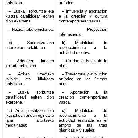
artistikoa.
artística.
– Euskal sorkuntza eta
– Influencia y aportación
kultura garaikideari egiten
a la creación y cultura
dion ekarpena.
contemporánea vascas.
– Nazioarteko proiekzioa.
– Proyección
internacional.
b) Sorkuntza-lana
b) Modalidad de
aitortzeko modalitatea:
reconocimiento a la
actividad creativa:
– Artistaren lanaren
– Calidad artística de la
kalitate artistikoa.
obra.
– Azken urteotako
– Trayectoria y evolución
ibilbide eta bilakaera
artística en los últimos
artistikoa.
años.
– Euskal sorkuntza
– Aportación a la
garaikideari egiten dion
creación contemporánea
ekarpena.
vasca.
c) Arte plastikoen eta
c) Modalidad de
ikusizkoen arloan egindako
reconocimiento a la
lana aitortzeko
actividad realizada en el
modalitatea:
ámbito de las artes
plásticas y visuales: