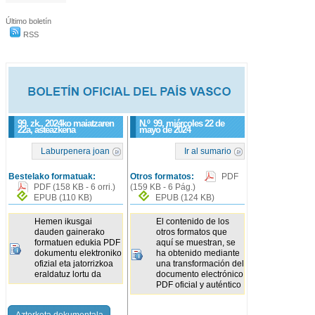
Último boletín
RSS
99. zk., 2024ko maiatzaren
N.º
99
, miércoles 22 de
22a, asteazkena
mayo de 2024
Laburpenera joan
Ir al sumario
Bestelako formatuak:
Otros formatos:
PDF
PDF
(158 KB - 6 orri.)
(159 KB - 6 Pág.)
EPUB
(110 KB)
EPUB
(124 KB)
Hemen ikusgai
El contenido de los
dauden gainerako
otros formatos que
formatuen edukia PDF
aquí se muestran, se
dokumentu elektroniko
ha obtenido mediante
ofizial eta jatorrizkoa
una transformación del
eraldatuz lortu da
documento electrónico
PDF oficial y auténtico
Azterketa dokumentala