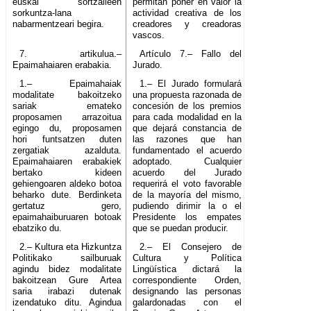
euskal sortzaileen
permitan poner en valor la
sorkuntza-lana
actividad creativa de los
nabarmentzeari begira.
creadores y creadoras
vascos.
7. artikulua.–
Artículo 7.– Fallo del
Epaimahaiaren erabakia.
Jurado.
1.– Epaimahaiak
1.– El Jurado formulará
modalitate bakoitzeko
una propuesta razonada de
sariak emateko
concesión de los premios
proposamen arrazoitua
para cada modalidad en la
egingo du, proposamen
que dejará constancia de
hori funtsatzen duten
las razones que han
zergatiak azalduta.
fundamentado el acuerdo
Epaimahaiaren erabakiek
adoptado. Cualquier
bertako kideen
acuerdo del Jurado
gehiengoaren aldeko botoa
requerirá el voto favorable
beharko dute. Berdinketa
de la mayoría del mismo,
gertatuz gero,
pudiendo dirimir la o el
epaimahaiburuaren botoak
Presidente los empates
ebatziko du.
que se puedan producir.
2.– Kultura eta Hizkuntza
2.– El Consejero de
Politikako sailburuak
Cultura y Política
agindu bidez modalitate
Lingüística dictará la
bakoitzean Gure Artea
correspondiente Orden,
saria irabazi dutenak
designando las personas
izendatuko ditu. Agindua
galardonadas con el