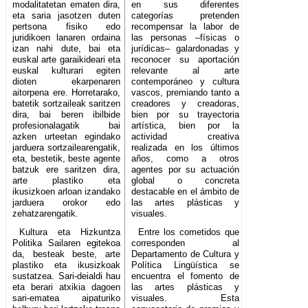
modalitatetan ematen dira,
en sus diferentes
eta saria jasotzen duten
categorías pretenden
pertsona fisiko edo
recompensar la labor de
juridikoen lanaren ordaina
las personas –físicas o
izan nahi dute, bai eta
jurídicas– galardonadas y
euskal arte garaikideari eta
reconocer su aportación
euskal kulturari egiten
relevante al arte
dioten ekarpenaren
contemporáneo y cultura
aitorpena ere. Horretarako,
vascos, premiando tanto a
batetik sortzaileak saritzen
creadores y creadoras,
dira, bai beren ibilbide
bien por su trayectoria
profesionalagatik bai
artística, bien por la
azken urteetan egindako
actividad creativa
jarduera sortzailearengatik,
realizada en los últimos
eta, bestetik, beste agente
años, como a otros
batzuk ere saritzen dira,
agentes por su actuación
arte plastiko eta
global o concreta
ikusizkoen arloan izandako
destacable en el ámbito de
jarduera orokor edo
las artes plásticas y
zehatzarengatik.
visuales.
Kultura eta Hizkuntza
Entre los cometidos que
Politika Sailaren egitekoa
corresponden al
da, besteak beste, arte
Departamento de Cultura y
plastiko eta ikusizkoak
Política Lingüística se
sustatzea. Sari-deialdi hau
encuentra el fomento de
eta berari atxikia dagoen
las artes plásticas y
sari-ematea aipaturiko
visuales. Esta