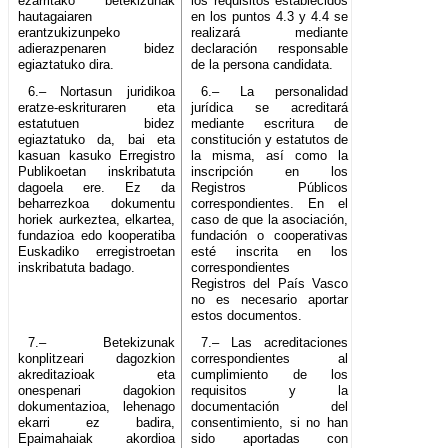
ezarritako betekizunak
los requisitos establecidos
hautagaiaren
en los puntos 4.3 y 4.4 se
erantzukizunpeko
realizará mediante
adierazpenaren bidez
declaración responsable
egiaztatuko dira.
de la persona candidata.
6.– Nortasun juridikoa
6.– La personalidad
eratze-eskrituraren eta
jurídica se acreditará
estatutuen bidez
mediante escritura de
egiaztatuko da, bai eta
constitución y estatutos de
kasuan kasuko Erregistro
la misma, así como la
Publikoetan inskribatuta
inscripción en los
dagoela ere. Ez da
Registros Públicos
beharrezkoa dokumentu
correspondientes. En el
horiek aurkeztea, elkartea,
caso de que la asociación,
fundazioa edo kooperatiba
fundación o cooperativas
Euskadiko erregistroetan
esté inscrita en los
inskribatuta badago.
correspondientes
Registros del País Vasco
no es necesario aportar
estos documentos.
7.– Betekizunak
7.– Las acreditaciones
konplitzeari dagozkion
correspondientes al
akreditazioak eta
cumplimiento de los
onespenari dagokion
requisitos y la
dokumentazioa, lehenago
documentación del
ekarri ez badira,
consentimiento, si no han
Epaimahaiak akordioa
sido aportadas con