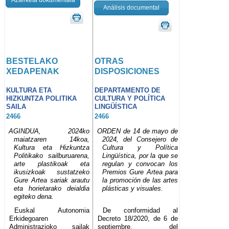
Análisis documental
BESTELAKO
OTRAS
XEDAPENAK
DISPOSICIONES
KULTURA ETA
DEPARTAMENTO DE
HIZKUNTZA POLITIKA
CULTURA Y POLÍTICA
SAILA
LINGÜÍSTICA
2466
2466
AGINDUA, 2024ko
ORDEN de 14 de mayo de
maiatzaren 14koa,
2024, del Consejero de
Kultura eta Hizkuntza
Cultura y Política
Politikako sailburuarena,
Lingüística, por la que se
arte plastikoak eta
regulan y convocan los
ikusizkoak sustatzeko
Premios Gure Artea para
Gure Artea sariak arautu
la promoción de las artes
eta horietarako deialdia
plásticas y visuales.
egiteko dena.
Euskal Autonomia
De conformidad al
Erkidegoaren
Decreto 18/2020, de 6 de
Administrazioko sailak
septiembre, del