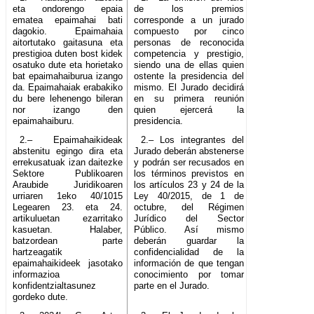
eta ondorengo epaia
de los premios
ematea epaimahai bati
corresponde a un jurado
dagokio. Epaimahaia
compuesto por cinco
aitortutako gaitasuna eta
personas de reconocida
prestigioa duten bost kidek
competencia y prestigio,
osatuko dute eta horietako
siendo una de ellas quien
bat epaimahaiburua izango
ostente la presidencia del
da. Epaimahaiak erabakiko
mismo. El Jurado decidirá
du bere lehenengo bileran
en su primera reunión
nor izango den
quien ejercerá la
epaimahaiburu.
presidencia.
2.– Epaimahaikideak
2.– Los integrantes del
abstenitu egingo dira eta
Jurado deberán abstenerse
errekusatuak izan daitezke
y podrán ser recusados en
Sektore Publikoaren
los términos previstos en
Araubide Juridikoaren
los artículos 23 y 24 de la
urriaren 1eko 40/1015
Ley 40/2015, de 1 de
Legearen 23. eta 24.
octubre, del Régimen
artikuluetan ezarritako
Jurídico del Sector
kasuetan. Halaber,
Público. Así mismo
batzordean parte
deberán guardar la
hartzeagatik
confidencialidad de la
epaimahaikideek jasotako
información de que tengan
informazioa
conocimiento por tomar
konfidentzialtasunez
parte en el Jurado.
gordeko dute.