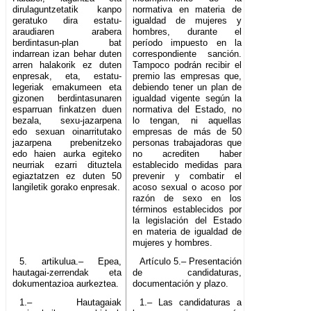
dirulaguntzetatik kanpo
normativa en materia de
geratuko dira estatu-
igualdad de mujeres y
araudiaren arabera
hombres, durante el
berdintasun-plan bat
período impuesto en la
indarrean izan behar duten
correspondiente sanción.
arren halakorik ez duten
Tampoco podrán recibir el
enpresak, eta, estatu-
premio las empresas que,
legeriak emakumeen eta
debiendo tener un plan de
gizonen berdintasunaren
igualdad vigente según la
esparruan finkatzen duen
normativa del Estado, no
bezala, sexu-jazarpena
lo tengan, ni aquellas
edo sexuan oinarritutako
empresas de más de 50
jazarpena prebenitzeko
personas trabajadoras que
edo haien aurka egiteko
no acrediten haber
neurriak ezarri dituztela
establecido medidas para
egiaztatzen ez duten 50
prevenir y combatir el
langiletik gorako enpresak.
acoso sexual o acoso por
razón de sexo en los
términos establecidos por
la legislación del Estado
en materia de igualdad de
mujeres y hombres.
5. artikulua.– Epea,
Artículo 5.– Presentación
hautagai-zerrendak eta
de candidaturas,
dokumentazioa aurkeztea.
documentación y plazo.
1.– Hautagaiak
1.– Las candidaturas a