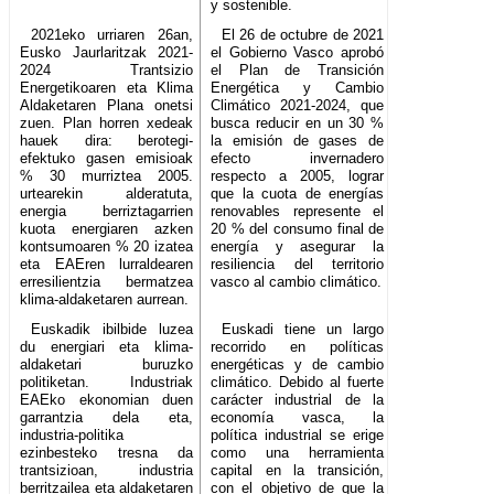
y sostenible.
2021eko urriaren 26an,
El 26 de octubre de 2021
Eusko Jaurlaritzak 2021-
el Gobierno Vasco aprobó
2024 Trantsizio
el Plan de Transición
Energetikoaren eta Klima
Energética y Cambio
Aldaketaren Plana onetsi
Climático 2021-2024, que
zuen. Plan horren xedeak
busca reducir en un 30 %
hauek dira: berotegi-
la emisión de gases de
efektuko gasen emisioak
efecto invernadero
% 30 murriztea 2005.
respecto a 2005, lograr
urtearekin alderatuta,
que la cuota de energías
energia berriztagarrien
renovables represente el
kuota energiaren azken
20 % del consumo final de
kontsumoaren % 20 izatea
energía y asegurar la
eta EAEren lurraldearen
resiliencia del territorio
erresilientzia bermatzea
vasco al cambio climático.
klima-aldaketaren aurrean.
Euskadik ibilbide luzea
Euskadi tiene un largo
du energiari eta klima-
recorrido en políticas
aldaketari buruzko
energéticas y de cambio
politiketan. Industriak
climático. Debido al fuerte
EAEko ekonomian duen
carácter industrial de la
garrantzia dela eta,
economía vasca, la
industria-politika
política industrial se erige
ezinbesteko tresna da
como una herramienta
trantsizioan, industria
capital en la transición,
berritzailea eta aldaketaren
con el objetivo de que la