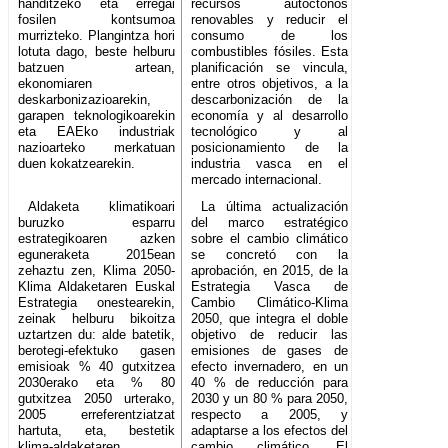
handitzeko eta erregai
recursos autóctonos
fosilen kontsumoa
renovables y reducir el
murrizteko. Plangintza hori
consumo de los
lotuta dago, beste helburu
combustibles fósiles. Esta
batzuen artean,
planificación se vincula,
ekonomiaren
entre otros objetivos, a la
deskarbonizazioarekin,
descarbonización de la
garapen teknologikoarekin
economía y al desarrollo
eta EAEko industriak
tecnológico y al
nazioarteko merkatuan
posicionamiento de la
duen kokatzearekin.
industria vasca en el
mercado internacional.
Aldaketa klimatikoari
La última actualización
buruzko esparru
del marco estratégico
estrategikoaren azken
sobre el cambio climático
eguneraketa 2015ean
se concretó con la
zehaztu zen, Klima 2050-
aprobación, en 2015, de la
Klima Aldaketaren Euskal
Estrategia Vasca de
Estrategia onestearekin,
Cambio Climático-Klima
zeinak helburu bikoitza
2050, que integra el doble
uztartzen du: alde batetik,
objetivo de reducir las
berotegi-efektuko gasen
emisiones de gases de
emisioak % 40 gutxitzea
efecto invernadero, en un
2030erako eta % 80
40 % de reducción para
gutxitzea 2050 urterako,
2030 y un 80 % para 2050,
2005 erreferentziatzat
respecto a 2005, y
hartuta, eta, bestetik
adaptarse a los efectos del
klima-aldaketaren
cambio climático. El