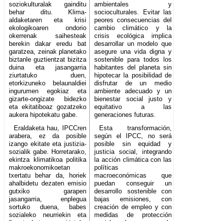
soziokulturalak gainditu
ambientales y
behar ditu. Klima-
socioculturales. Evitar las
aldaketaren eta krisi
peores consecuencias del
ekologikoaren ondorio
cambio climático y la
okerrenak saihesteak
crisis ecológica implica
berekin dakar eredu bat
desarrollar un modelo que
garatzea, zeinak planetako
asegure una vida digna y
biztanle guztientzat bizitza
sostenible para todos los
duina eta jasangarria
habitantes del planeta sin
ziurtatuko duen,
hipotecar la posibilidad de
etorkizuneko belaunaldiei
disfrutar de un medio
ingurumen egokiaz eta
ambiente adecuado y un
gizarte-ongizate bidezko
bienestar social justo y
eta ekitatiboaz gozatzeko
equitativo a las
aukera hipotekatu gabe.
generaciones futuras.
Eraldaketa hau, IPCCren
Esta transformación,
arabera, ez da posible
según el IPCC, no será
izango ekitate eta justizia-
posible sin equidad y
sozialik gabe. Horretarako,
justicia social, integrando
ekintza klimatikoa politika
la acción climática con las
makroekonomikoetan
políticas
txertatu behar da, horiek
macroeconómicas que
ahalbidetu dezaten emisio
puedan conseguir un
gutxiko garapen
desarrollo sostenible con
jasangarria, enplegua
bajas emisiones, con
sortuko duena, babes
creación de empleo y con
sozialeko neurriekin eta
medidas de protección