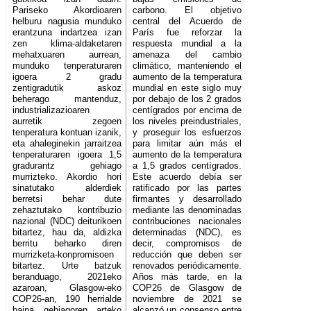
Pariseko Akordioaren
carbono. El objetivo
helburu nagusia munduko
central del Acuerdo de
erantzuna indartzea izan
París fue reforzar la
zen klima-aldaketaren
respuesta mundial a la
mehatxuaren aurrean,
amenaza del cambio
munduko tenperaturaren
climático, manteniendo el
igoera 2 gradu
aumento de la temperatura
zentigradutik askoz
mundial en este siglo muy
beherago mantenduz,
por debajo de los 2 grados
industrializazioaren
centígrados por encima de
aurretik zegoen
los niveles preindustriales,
tenperatura kontuan izanik,
y proseguir los esfuerzos
eta ahaleginekin jarraitzea
para limitar aún más el
tenperaturaren igoera 1,5
aumento de la temperatura
gradurantz gehiago
a 1,5 grados centígrados.
murrizteko. Akordio hori
Este acuerdo debía ser
sinatutako alderdiek
ratificado por las partes
berretsi behar dute
firmantes y desarrollado
zehaztutako kontribuzio
mediante las denominadas
nazional (NDC) deiturikoen
contribuciones nacionales
bitartez, hau da, aldizka
determinadas (NDC), es
berritu beharko diren
decir, compromisos de
murrizketa-konpromisoen
reducción que deben ser
bitartez. Urte batzuk
renovados periódicamente.
beranduago, 2021eko
Años más tarde, en la
azaroan, Glasgow-eko
COP26 de Glasgow de
COP26-an, 190 herrialde
noviembre de 2021 se
baina gehiagoren arteko
alcanzó un consenso entre