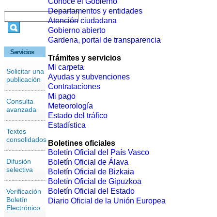
Conoce el Gobierno
Departamentos y entidades
Atención ciudadana
Gobierno abierto
Gardena, portal de transparencia
Servicios
Trámites y servicios
Mi carpeta
Solicitar una
Ayudas y subvenciones
publicación
Contrataciones
Mi pago
Consulta
Meteorología
avanzada
Estado del tráfico
Estadística
Textos
consolidados
Boletines oficiales
Boletín Oficial del País Vasco
Difusión
Boletín Oficial de Álava
selectiva
Boletín Oficial de Bizkaia
Boletín Oficial de Gipuzkoa
Boletín Oficial del Estado
Verificación
Boletín
Diario Oficial de la Unión Europea
Electrónico