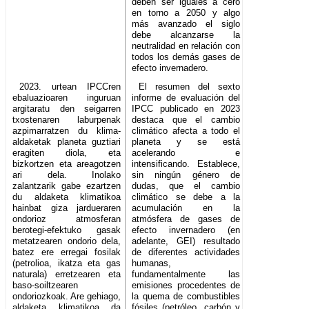
deben ser iguales a cero
en torno a 2050 y algo
más avanzado el siglo
debe alcanzarse la
neutralidad en relación con
todos los demás gases de
efecto invernadero.
2023. urtean IPCCren
El resumen del sexto
ebaluazioaren inguruan
informe de evaluación del
argitaratu den seigarren
IPCC publicado en 2023
txostenaren laburpenak
destaca que el cambio
azpimarratzen du klima-
climático afecta a todo el
aldaketak planeta guztiari
planeta y se está
eragiten diola, eta
acelerando e
bizkortzen eta areagotzen
intensificando. Establece,
ari dela. Inolako
sin ningún género de
zalantzarik gabe ezartzen
dudas, que el cambio
du aldaketa klimatikoa
climático se debe a la
hainbat giza jardueraren
acumulación en la
ondorioz atmosferan
atmósfera de gases de
berotegi-efektuko gasak
efecto invernadero (en
metatzearen ondorio dela,
adelante, GEI) resultado
batez ere erregai fosilak
de diferentes actividades
(petrolioa, ikatza eta gas
humanas,
naturala) erretzearen eta
fundamentalmente las
baso-soiltzearen
emisiones procedentes de
ondoriozkoak. Are gehiago,
la quema de combustibles
aldaketa klimatikoa da
fósiles (petróleo, carbón y