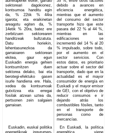
aurrerapenei esker; garraio
35 %, entre otros factores
sektoreari dagokionez,
debido a avances en
kontsumoa handitu egin
eficiencia energética,
da, % 22tik % 44ra
mientras que el aumento
igarota; eta eraikinetan
del consumo del sector
areagotu egiten da, %
transporte hizo que este
14etik % 20ra, batez ere
pasara del 22 % al 44 %,
zerbitzuen sektorearen
mientras en las
handitzeak bultzatuta.
edificaciones se
Datu horiekin,
incrementó del 14 % al 20
lehentasunezkoa da
% impulsado, sobre todo,
garraioaren sektorean
por el aumento en el
ekitea, gaur egun
sector servicios. Con
Euskadin energia gehien
estos datos, es prioritario
kontsumitzen duen
actuar sobre el sector del
sektorea delako, bai eta
transporte, dado que en la
berotegi-efektuko gasen
actualidad es el mayor
isurle handiena ere. Hala,
consumidor de energía en
xedea da kontsumoak
Euskadi y el mayor emisor
gutxitzea eta erregai
de GEI, con el objetivo de
fosilak atzean uztea da,
reducir consumos e ir
pertsonen zein salgaien
dejando atrás los
garraioan.
combustibles fósiles, tanto
en el transporte de
personas como de
mercancías.
Euskadin, euskal politika
En Euskadi, la política
energetikoak ingurumen-
energética viene