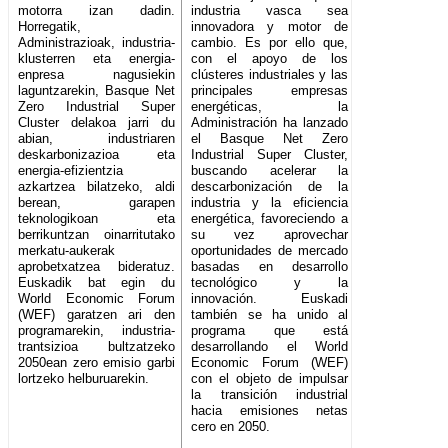
motorra izan dadin.
industria vasca sea
Horregatik,
innovadora y motor de
Administrazioak, industria-
cambio. Es por ello que,
klusterren eta energia-
con el apoyo de los
enpresa nagusiekin
clústeres industriales y las
laguntzarekin, Basque Net
principales empresas
Zero Industrial Super
energéticas, la
Cluster delakoa jarri du
Administración ha lanzado
abian, industriaren
el Basque Net Zero
deskarbonizazioa eta
Industrial Super Cluster,
energia-efizientzia
buscando acelerar la
azkartzea bilatzeko, aldi
descarbonización de la
berean, garapen
industria y la eficiencia
teknologikoan eta
energética, favoreciendo a
berrikuntzan oinarritutako
su vez aprovechar
merkatu-aukerak
oportunidades de mercado
aprobetxatzea bideratuz.
basadas en desarrollo
Euskadik bat egin du
tecnológico y la
World Economic Forum
innovación. Euskadi
(WEF) garatzen ari den
también se ha unido al
programarekin, industria-
programa que está
trantsizioa bultzatzeko
desarrollando el World
2050ean zero emisio garbi
Economic Forum (WEF)
lortzeko helburuarekin.
con el objeto de impulsar
la transición industrial
hacia emisiones netas
cero en 2050.