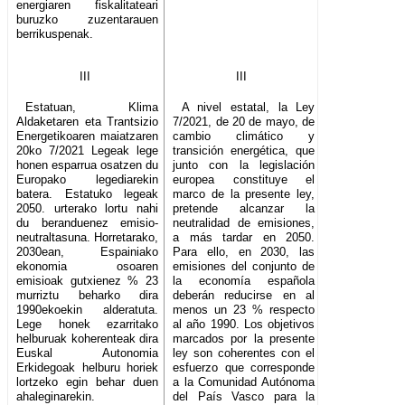
energiaren fiskalitateari
buruzko zuzentarauen
berrikuspenak.
III
III
Estatuan, Klima
A nivel estatal, la Ley
Aldaketaren eta Trantsizio
7/2021, de 20 de mayo, de
Energetikoaren maiatzaren
cambio climático y
20ko 7/2021 Legeak lege
transición energética, que
honen esparrua osatzen du
junto con la legislación
Europako legediarekin
europea constituye el
batera. Estatuko legeak
marco de la presente ley,
2050. urterako lortu nahi
pretende alcanzar la
du beranduenez emisio-
neutralidad de emisiones,
neutraltasuna. Horretarako,
a más tardar en 2050.
2030ean, Espainiako
Para ello, en 2030, las
ekonomia osoaren
emisiones del conjunto de
emisioak gutxienez % 23
la economía española
murriztu beharko dira
deberán reducirse en al
1990ekoekin alderatuta.
menos un 23 % respecto
Lege honek ezarritako
al año 1990. Los objetivos
helburuak koherenteak dira
marcados por la presente
Euskal Autonomia
ley son coherentes con el
Erkidegoak helburu horiek
esfuerzo que corresponde
lortzeko egin behar duen
a la Comunidad Autónoma
ahaleginarekin.
del País Vasco para la