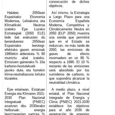
consecución de dichos
objetivos.
Halaber, 2050ean
Así mismo, la Estrategia
Espainiako Ekonomia
a Largo Plazo para una
Modernoa, Lehiakorra eta
Economía Española
Klimatikoki Neutroa
Moderna, Competitiva y
izateko Epe Luzeko
Climáticamente Neutra en
Estrategiak (2050 ELE)
2050 (ELP 2050) muestra
bide bat erakusten du
una senda que permitirá
beranduenez 2050ean
que en el Estado se
Espainiako berotegi-
reduzcan, no más tarde de
efektuko gasen emisioak
2050, las emisiones de
1990ekin alderatuta % 90
gases de efecto
murriztu ahal izateko.
invernadero en un 90 %
Emisioen gainerako % 10a
respecto a 1990. El 10 %
karbono-hustulekuek
restante de las emisiones
jasoko dute, eta horrekin
será absorbido por los
klima-neutraltasuna lortuko
sumideros de carbono, lo
litzateke.
que supondría alcanzar la
neutralidad climática.
Epe ertainean, Estatuan
A medio plazo, a nivel
Energia eta Klimaren 2021-
estatal, el Plan Nacional
2030 Plan Nazional
Integrado de Energía y
Integratuak (PNIEC)
Clima (PNIEC) 2021-2030
ezartzen ditu 2030erako
establece los objetivos
helburuak: energia
para el año 2030 de
berriztagarrien sartzea %
penetración de energías