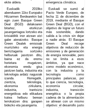
ekite aldera.
emergencia climática.
Euskadik 2019ko
Euskadi se sumó al
abenduaren 11ko Europako
Pacto Verde Europeo, de
Hitzarmen Berdearekin bat
fecha 11 de diciembre de
egin zuen Basque Green
2019, mediante el Basque
Deal (BGD) delakoaren
Green Deal (BGD), con el
bitartez, etorkizun
objetivo de lograr un futuro
jasangarriagoa lortzeko eta
más sostenible, dando
krisialditik inor atzean utzi
salida a la crisis sin dejar
gabe ateratzeko. Basque
a nadie atrás. El Basque
Green Dealek emisioak
Green Deal recoge
murrizteko eta energia
objetivos de reducción de
berriztagarria sortzeko
emisiones y de generación
helburuak jasotzen ditu,
de energía renovable, pero
baina ez da eremu
no se limita a esos
horietara mugatzen,
ámbitos, ya que nace
ekonomia eredu gisa
como modelo económico,
jaiotzen baita, industria eta
con la industria y la
teknologia ardatz nagusiak
tecnología como
izanda. Horregatik,
principales palancas, por
zientzia, teknologia,
lo que ciencia, tecnología,
ekonomia zirkularra,
economía circular,
industria, trantsizio
industria, transición
energetikoa edo elikadura
energética o la propia
katea helburu berean
cadena de la alimentación
lerrokatzen dira: garapen
se alinean con un mismo
bidezko eta jasangarria.
objetivo: el desarrollo justo