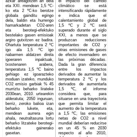
azkar areagotzen ari dela
el impacto del cambio
eta XXI. mendean 1,5 ºC-
climático se está
ko eta 2 ºC-ko berotze
intensificando rápidamente
globala gainditu egingo
e indica que el
dela, baldin eta hurrengo
calentamiento global de
hamarkadetan CO2-aren
1,5 ºC y 2 ºC será
eta berotegi-efektuko
superado durante el siglo
bestelako gasen emisioak
XXI, a menos que se
argiro gutxitzen ez badira.
produzcan reducciones
Ohartuta tenperatura 2 ºC
importantes de CO2 y
igo ala 1,5 ºC igo
otras emisiones de gases
nabarmen aldatzen direla
de efecto invernadero en
igoeraren inpaktuak,
las próximas décadas.
txostenaren arabera,
Dada la gran diferencia
tenperatura 1,5 ºC baino
entre los impactos
gehiago ez igoarazteko
derivados de aumentar la
moduan izateko, munduko
temperatura 2 ºC y los
CO2 emisio garbiak % 45
derivados de aumentarla
murriztu beharko lirateke
1,5 ºC, el informe
2030ean, 2010. urtearekin
considera que, para
alderatuta; 2050 inguruan,
situarse en una trayectoria
berriz, zeroko balioa izan
que permita limitar el
beharko lukete, eta,
aumento de la temperatura
mendean aurrera egin
a 1,5 ºC, las emisiones
ahala, neutraltasuna lortu
netas de CO2 a nivel
beharko litzateke berotegi-
mundial deberían reducirse
efektuko gainerako
en un 45 % en 2030
gasetan.
respecto al año 2010,