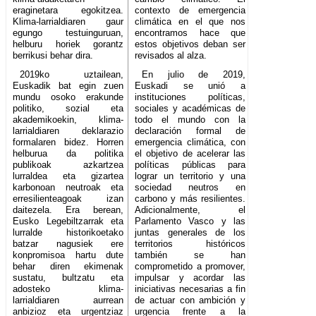
eraginetara egokitzea.
contexto de emergencia
Klima-larrialdiaren gaur
climática en el que nos
egungo testuinguruan,
encontramos hace que
helburu horiek gorantz
estos objetivos deban ser
berrikusi behar dira.
revisados al alza.
2019ko uztailean,
En julio de 2019,
Euskadik bat egin zuen
Euskadi se unió a
mundu osoko erakunde
instituciones políticas,
politiko, sozial eta
sociales y académicas de
akademikoekin, klima-
todo el mundo con la
larrialdiaren deklarazio
declaración formal de
formalaren bidez. Horren
emergencia climática, con
helburua da politika
el objetivo de acelerar las
publikoak azkartzea
políticas públicas para
lurraldea eta gizartea
lograr un territorio y una
karbonoan neutroak eta
sociedad neutros en
erresilienteagoak izan
carbono y más resilientes.
daitezela. Era berean,
Adicionalmente, el
Eusko Legebiltzarrak eta
Parlamento Vasco y las
lurralde historikoetako
juntas generales de los
batzar nagusiek ere
territorios históricos
konpromisoa hartu dute
también se han
behar diren ekimenak
comprometido a promover,
sustatu, bultzatu eta
impulsar y acordar las
adosteko klima-
iniciativas necesarias a fin
larrialdiaren aurrean
de actuar con ambición y
anbizioz eta urgentziaz
urgencia frente a la