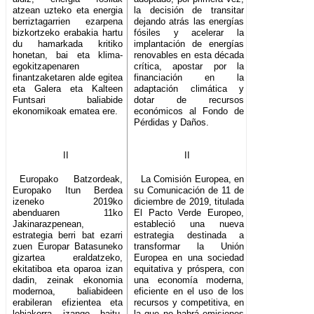
atzean uzteko eta energia
la decisión de transitar
berriztagarrien ezarpena
dejando atrás las energías
bizkortzeko erabakia hartu
fósiles y acelerar la
du hamarkada kritiko
implantación de energías
honetan, bai eta klima-
renovables en esta década
egokitzapenaren
crítica, apostar por la
finantzaketaren alde egitea
financiación en la
eta Galera eta Kalteen
adaptación climática y
Funtsari baliabide
dotar de recursos
ekonomikoak ematea ere.
económicos al Fondo de
Pérdidas y Daños.
II
II
Europako Batzordeak,
La Comisión Europea, en
Europako Itun Berdea
su Comunicación de 11 de
izeneko 2019ko
diciembre de 2019, titulada
abenduaren 11ko
El Pacto Verde Europeo,
Jakinarazpenean,
estableció una nueva
estrategia berri bat ezarri
estrategia destinada a
zuen Europar Batasuneko
transformar la Unión
gizartea eraldatzeko,
Europea en una sociedad
ekitatiboa eta oparoa izan
equitativa y próspera, con
dadin, zeinak ekonomia
una economía moderna,
modernoa, baliabideen
eficiente en el uso de los
erabileran efizientea eta
recursos y competitiva, en
lehiakorra izango baitu,
la que no habrá emisiones