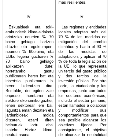
más resilientes.
IV
IV
Eskualdeek eta toki-
Las regiones y entidades
erakundeek klima-aldaketa
locales adoptan más del
arintzeko neurrien % 70
70 % de las medidas de
baino gehiago hartzen
mitigación del cambio
dituzte eta egokitzapen-
climático y hasta el 90 %
neurrien % 90eraino, eta
de las medidas de
EBko legeria guztiaren %
adaptación, y aplican el 70
70 baino gehiago
% de toda la legislación de
aplikatzen dute;
la UE, lo que representa
horretarako, gastu
un tercio del gasto público
publikoaren heren bat eta
y dos tercios de la
inbertsio publikoaren bi
inversión pública. Por otra
heren bideratzen dira.
parte, la ciudadanía y las
Bestalde, dei egiten zaie
empresas, junto con todos
enpresei, herritarrei eta
los sectores económicos,
sektore ekonomiko guztiei,
incluido el sector primario,
lehen sektoreari ere bai,
están llamados a colaborar
laguntza eman dezaten eta
y modificar sus
jardunbideak molda
comportamientos para que
ditzaten, ezarri diren
sea posible alcanzar los
helburuak lortu ahal
objetivos fijados. Por
izateko. Hortaz, klima-
consiguiente, el objetivo
neutraltasuna
de alcanzar la neutralidad