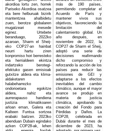
akordioa lortu zen, horrek
más de 190 países,
Pariseko Akordioa osatzea
permitiendo completar el
eta bere helburuak bizirik
Acuerdo de París y
mantentzea ahalbidetu
mantener vivos sus
zuen, berotze globalaren
objetivos, favoreciendo la
mugatzeari mesede
limitación del
eginez. Urtebete
calentamiento global. Un
beranduago, 2022ko
año después, en
azaroan, Sharm el Sheij-
noviembre de 2022, la
eko COP27-an hainbat
COP27 de Sharm el Sheij,
neurri hartu ziren
adoptó una serie de
konpromiso hori berresteko
decisiones reafirmando
eta herrialdeen ekintza
dicho compromiso y
indartzeko berotegi-
reforzando la acción de los
efektuko gasen emisioak
países para reducir las
gutxitze aldera eta klima-
emisiones de GEI y
aldaketaren
adaptarse a los efectos
halabeharrezko
inevitables del cambio
ondorioetara egokitze
climático, aunque el mayor
aldera, nahiz eta
avance se produjo en
aurrerapauso handiena
materia de justicia
justizia klimatikoaren
climática, aprobando la
arloan eman, Galera eta
creación del Fondo para
Kalteen Funtsa sortzea
Pérdidas y Daños. La
erabaki baitzen. 2023ko
COP28, celebrada en
abenduan Dubain egindako
Dubái durante el mes de
azken COP28-ak, lehen
diciembre de 2023, ha
aldiz, energia fosilak
adoptado, por primera vez,