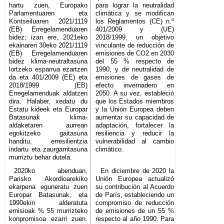
hartu zuen, Europako
para lograr la neutralidad
Parlamentuaren eta
climática y se modifican
Kontseiluaren 2021/1119
los Reglamentos (CE) n.º
(EB) Erregelamenduaren
401/2009 y (UE)
bidez; izan ere, 2021eko
2018/1999, un objetivo
ekainaren 30eko 2021/1119
vinculante de reducción de
(EB) Erregelamenduaren
emisiones de CO2 en 2030
bidez klima-neutraltasuna
del 55 % respecto de
lortzeko esparrua ezartzen
1990, y de neutralidad de
da eta 401/2009 (EE) eta
emisiones de gases de
2018/1999 (EB)
efecto invernadero en
Erregelamenduak aldatzen
2050. A su vez, estableció
dira. Halaber, xedatu du
que los Estados miembros
Estatu kideek eta Europar
y la Unión Europea deben
Batasunak klima-
aumentar su capacidad de
aldaketaren aurrean
adaptación, fortalecer la
egokitzeko gaitasuna
resiliencia y reducir la
handitu, erresilientzia
vulnerabilidad al cambio
indartu eta zaurgarritasuna
climático.
murriztu behar dutela.
2020ko abenduan,
En diciembre de 2020 la
Parisko Akordioarekiko
Unión Europea actualizó
ekarpena eguneratu zuen
su contribución al Acuerdo
Europar Batasunak, eta
de París, estableciendo un
1990ekin alderatuta
compromiso de reducción
emisioak % 55 murrizteko
de emisiones de un 55 %
konpromisoa ezarri zuen.
respecto al año 1990. Para