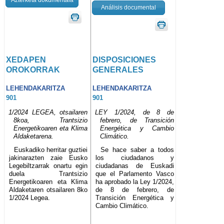
Análisis documental
XEDAPEN
DISPOSICIONES
OROKORRAK
GENERALES
LEHENDAKARITZA
LEHENDAKARITZA
901
901
1/2024 LEGEA, otsailaren
LEY 1/2024, de 8 de
8koa, Trantsizio
febrero, de Transición
Energetikoaren eta Klima
Energética y Cambio
Aldaketarena.
Climático.
Euskadiko herritar guztiei
Se hace saber a todos
jakinarazten zaie Eusko
los ciudadanos y
Legebiltzarrak onartu egin
ciudadanas de Euskadi
duela Trantsizio
que el Parlamento Vasco
Energetikoaren eta Klima
ha aprobado la Ley 1/2024,
Aldaketaren otsailaren 8ko
de 8 de febrero, de
1/2024 Legea.
Transición Energética y
Cambio Climático.