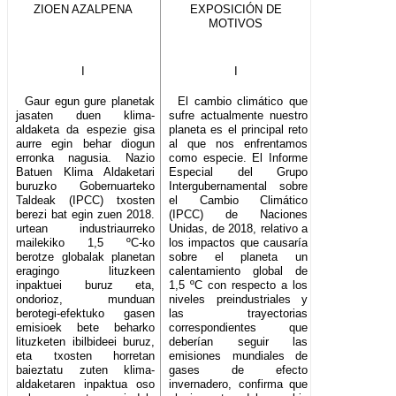
ZIOEN AZALPENA
EXPOSICIÓN DE
MOTIVOS
I
I
Gaur egun gure planetak
El cambio climático que
jasaten duen klima-
sufre actualmente nuestro
aldaketa da espezie gisa
planeta es el principal reto
aurre egin behar diogun
al que nos enfrentamos
erronka nagusia. Nazio
como especie. El Informe
Batuen Klima Aldaketari
Especial del Grupo
buruzko Gobernuarteko
Intergubernamental sobre
Taldeak (IPCC) txosten
el Cambio Climático
berezi bat egin zuen 2018.
(IPCC) de Naciones
urtean industriaurreko
Unidas, de 2018, relativo a
mailekiko 1,5 ºC-ko
los impactos que causaría
berotze globalak planetan
sobre el planeta un
eragingo lituzkeen
calentamiento global de
inpaktuei buruz eta,
1,5 ºC con respecto a los
ondorioz, munduan
niveles preindustriales y
berotegi-efektuko gasen
las trayectorias
emisioek bete beharko
correspondientes que
lituzketen ibilbideei buruz,
deberían seguir las
eta txosten horretan
emisiones mundiales de
baieztatu zuten klima-
gases de efecto
aldaketaren inpaktua oso
invernadero, confirma que