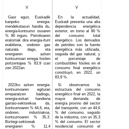
V
V
Gaur egun, Euskadik
En la actualidad,
kanpoko energia-
Euskadi presenta una alta
mendekotasun handia du,
dependencia energética
energia-kontsumo osoaren
exterior, en torno al 90 %
% 90 inguru. Petrolioaren
del consumo total
eratorriak dira energia-iturri
energético. Los derivados
erabiliena, ondoren gas
de petróleo son la fuente
naturala dago, eta
energética más utilizada,
energiaren azken
seguida del gas natural, y
kontsumoan erregai fosilen
el porcentaje de
portzentajea % 83,9 izan
combustibles fósiles en el
zen 2022an.
consumo final energético
constituyó, en 2022, un
83,9 %.
2022ko azken energia-
Si observamos la
kontsumoaren egiturari
estructura del consumo
erreparatzen badiogu,
energético final en 2022, la
energia-eskari handiena
mayor demanda de
garraio-sektorekoa da,
energía provino del sector
kontsumoaren % 44,6, eta,
del transporte, con un 44,6
ondoren, industriakoa,
% del consumo, seguido
kontsumoaren % 35,3.
de la industria, con un 35,3
Bizitegi-sektoreak
% del consumo. El sector
energiaren % 11,4
residencial consumió el