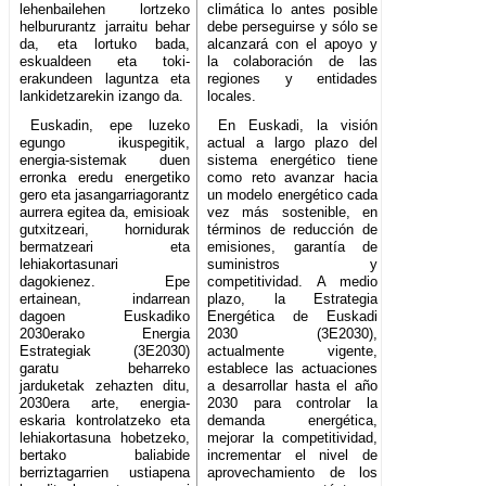
lehenbailehen lortzeko
climática lo antes posible
helbururantz jarraitu behar
debe perseguirse y sólo se
da, eta lortuko bada,
alcanzará con el apoyo y
eskualdeen eta toki-
la colaboración de las
erakundeen laguntza eta
regiones y entidades
lankidetzarekin izango da.
locales.
Euskadin, epe luzeko
En Euskadi, la visión
egungo ikuspegitik,
actual a largo plazo del
energia-sistemak duen
sistema energético tiene
erronka eredu energetiko
como reto avanzar hacia
gero eta jasangarriagorantz
un modelo energético cada
aurrera egitea da, emisioak
vez más sostenible, en
gutxitzeari, hornidurak
términos de reducción de
bermatzeari eta
emisiones, garantía de
lehiakortasunari
suministros y
dagokienez. Epe
competitividad. A medio
ertainean, indarrean
plazo, la Estrategia
dagoen Euskadiko
Energética de Euskadi
2030erako Energia
2030 (3E2030),
Estrategiak (3E2030)
actualmente vigente,
garatu beharreko
establece las actuaciones
jarduketak zehazten ditu,
a desarrollar hasta el año
2030era arte, energia-
2030 para controlar la
eskaria kontrolatzeko eta
demanda energética,
lehiakortasuna hobetzeko,
mejorar la competitividad,
bertako baliabide
incrementar el nivel de
berriztagarrien ustiapena
aprovechamiento de los