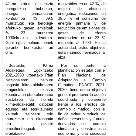
42koa izatea; efizientzia
renovables en un 42 %, de
energetikoa hobetzea,
mejora de eficiencia
energia primarioaren
energética reduciendo un
kontsumoa % 39,5
39,5 % el consumo de
murriztuta; eta berotegi-
energía primaria y de
efektuko gasen emisioak
reducción de emisiones de
% 23 murriztea
gases de efecto
1990ekoekin alderatuta.
invernadero en un 23 %
Gaur egun, helburu horiek
respecto al 1990. En la
gorantz berrikusten ari
actualidad, estos objetivos
dira.
están siendo revisados al
alza.
Bestalde, Klima
Por su parte, la
Aldaketara Egokitzeko
planificación estatal con el
2021-2030 urteetako Plan
Plan Nacional de
Nazionalaren helburu
Adaptación al Cambio
nagusia klima-aldaketaren
Climático, PNACC 2021-
eraginekiko ekintza
2030, tiene como objetivo
koordinatua eta koherentea
general promover la acción
sustatzea da, horrela
coordinada y coherente
klima-aldaketatik datozen
frente a los efectos del
egungo eta etorkizuneko
cambio climático, con el
kalteak saihestu edo
fin de evitar o reducir los
murrizteko eta ekonomia
daños presentes y futuros
eta gizarte
derivados del cambio
erresilienteagoak
climático y construir una
eraikitzeko.
economía y una sociedad