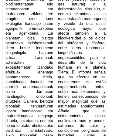
biodibertsitateari edo
gas natural) y la
nitrogenoaren eta
deforestación. Más aún, el
fosforoaren zikloei ere
cambio climático es la
eragiten dien krisi
manifestación más urgente
ekologiko handiago baten
y visible de una crisis
agerpenik premiazkoena
ecológica mayor que
eta agerikoena, Lur
afecta también a la
planetan giza bizitza
biodiversidad o los ciclos
garatzeko ezinbestekoak
del nitrógeno y fósforo,
diren beste fenomeno
entre otros fenómenos
biogeologiko batzuen
biogeológicos
artean. Txostenak
imprescindibles para el
adierazten du
desarrollo de la vida
ekosistemetan izandako
humana en el planeta
efektuak lehenago
Tierra. El informe señala
nabarmentzen direla,
que los efectos en los
zabalduago daudela eta
ecosistemas se están
aurretik antzemandakoak
experimentando antes,
baina larritasun
están más extendidos y
handiagoko ondorioak
tienen consecuencias de
dituztela. Gainera, berotze
mayor magnitud que las
globalak tenperaturen
estimadas anteriormente.
igoera handiagoak eta
Añade que el
muturrekoagoak eragingo
calentamiento global
dituela, hezetasun, euri eta
conllevará más y peores
horiei lotutako uholdeetako
extremos de calor y
baldintza arriskutsuak,
condiciones peligrosas de
zikloi tropikalak, baso-
humedad, lluvias e