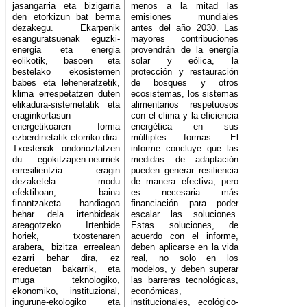
jasangarria eta bizigarria
menos a la mitad las
den etorkizun bat berma
emisiones mundiales
dezakegu. Ekarpenik
antes del año 2030. Las
esanguratsuenak eguzki-
mayores contribuciones
energia eta energia
provendrán de la energía
eolikotik, basoen eta
solar y eólica, la
bestelako ekosistemen
protección y restauración
babes eta leheneratzetik,
de bosques y otros
klima errespetatzen duten
ecosistemas, los sistemas
elikadura-sistemetatik eta
alimentarios respetuosos
eraginkortasun
con el clima y la eficiencia
energetikoaren forma
energética en sus
ezberdinetatik etorriko dira.
múltiples formas. El
Txostenak ondorioztatzen
informe concluye que las
du egokitzapen-neurriek
medidas de adaptación
erresilientzia eragin
pueden generar resiliencia
dezaketela modu
de manera efectiva, pero
efektiboan, baina
es necesaria más
finantzaketa handiagoa
financiación para poder
behar dela irtenbideak
escalar las soluciones.
areagotzeko. Irtenbide
Estas soluciones, de
horiek, txostenaren
acuerdo con el informe,
arabera, bizitza errealean
deben aplicarse en la vida
ezarri behar dira, ez
real, no solo en los
ereduetan bakarrik, eta
modelos, y deben superar
muga teknologiko,
las barreras tecnológicas,
ekonomiko, instituzional,
económicas,
ingurune-ekologiko eta
institucionales, ecológico-