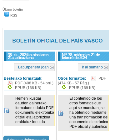
Último boletín
RSS
38. zk., 2024ko otsailaren
N.º
38
, miércoles 21 de
21a, asteazkena
febrero de 2024
Laburpenera joan
Ir al sumario
Bestelako formatuak:
Otros formatos:
PDF
PDF
(408 KB - 54 orri.)
(474 KB - 57 Pág.)
EPUB
(168 KB)
EPUB
(169 KB)
Hemen ikusgai
El contenido de los
dauden gainerako
otros formatos que
formatuen edukia PDF
aquí se muestran, se
dokumentu elektroniko
ha obtenido mediante
ofizial eta jatorrizkoa
una transformación del
eraldatuz lortu da
documento electrónico
PDF oficial y auténtico
Azterketa dokumentala