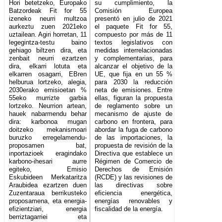
Hori betetzeko, Europako
su cumplimiento, la
Batzordeak Fit for 55
Comisión Europea
izeneko neurri multzoa
presentó en julio de 2021
aurkeztu zuen 2021eko
el paquete Fit for 55,
uztailean. Agiri horretan, 11
compuesto por más de 11
legegintza-testu baino
textos legislativos con
gehiago biltzen dira, eta
medidas interrelacionadas
zenbait neurri ezartzen
y complementarias, para
dira, elkarri lotuta eta
alcanzar el objetivo de la
elkarren osagarri, EBren
UE, que fija en un 55 %
helburua lortzeko, alegia,
para 2030 la reducción
2030erako emisioetan %
neta de emisiones. Entre
55eko murrizte garbia
ellas, figuran la propuesta
lortzeko. Neurrion artean,
de reglamento sobre un
hauek nabarmendu behar
mecanismo de ajuste de
dira: karbonoa mugan
carbono en frontera, para
doitzeko mekanismoari
abordar la fuga de carbono
buruzko erregelamendu-
de las importaciones, la
proposamen bat,
propuesta de revisión de la
inportazioek eragindako
Directiva que establece un
karbono-ihesari aurre
Régimen de Comercio de
egiteko, Emisio
Derechos de Emisión
Eskubideen Merkataritza
(RCDE) y las revisiones de
Araubidea ezartzen duen
las directivas sobre
Zuzentaraua berrikusteko
eficiencia energética,
proposamena, eta energia-
energías renovables y
efizientziari, energia
fiscalidad de la energía.
berriztagarriei eta