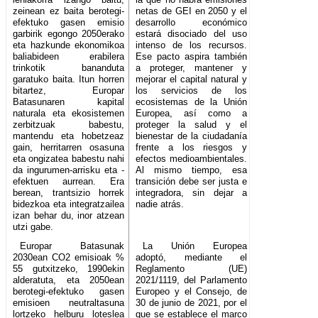
zeinean ez baita berotegi-
netas de GEI en 2050 y el
efektuko gasen emisio
desarrollo económico
garbirik egongo 2050erako
estará disociado del uso
eta hazkunde ekonomikoa
intenso de los recursos.
baliabideen erabilera
Ese pacto aspira también
trinkotik bananduta
a proteger, mantener y
garatuko baita. Itun horren
mejorar el capital natural y
bitartez, Europar
los servicios de los
Batasunaren kapital
ecosistemas de la Unión
naturala eta ekosistemen
Europea, así como a
zerbitzuak babestu,
proteger la salud y el
mantendu eta hobetzeaz
bienestar de la ciudadanía
gain, herritarren osasuna
frente a los riesgos y
eta ongizatea babestu nahi
efectos medioambientales.
da ingurumen-arrisku eta -
Al mismo tiempo, esa
efektuen aurrean. Era
transición debe ser justa e
berean, trantsizio horrek
integradora, sin dejar a
bidezkoa eta integratzailea
nadie atrás.
izan behar du, inor atzean
utzi gabe.
Europar Batasunak
La Unión Europea
2030ean CO2 emisioak %
adoptó, mediante el
55 gutxitzeko, 1990ekin
Reglamento (UE)
alderatuta, eta 2050ean
2021/1119, del Parlamento
berotegi-efektuko gasen
Europeo y el Consejo, de
emisioen neutraltasuna
30 de junio de 2021, por el
lortzeko helburu loteslea
que se establece el marco