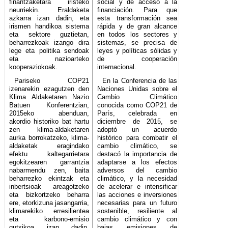
finantzaketara iristeko
social y de acceso a la
neurriekin. Eraldaketa
financiación. Para que
azkarra izan dadin, eta
esta transformación sea
irismen handikoa sistema
rápida y de gran alcance
eta sektore guztietan,
en todos los sectores y
beharrezkoak izango dira
sistemas, se precisa de
lege eta politika sendoak
leyes y políticas sólidas y
eta nazioarteko
de cooperación
kooperaziokoak.
internacional.
Pariseko COP21
En la Conferencia de las
izenarekin ezagutzen den
Naciones Unidas sobre el
Klima Aldaketaren Nazio
Cambio Climático
Batuen Konferentzian,
conocida como COP21 de
2015eko abenduan,
París, celebrada en
akordio historiko bat hartu
diciembre de 2015, se
zen klima-aldaketaren
adoptó un acuerdo
aurka borrokatzeko, klima-
histórico para combatir el
aldaketak eragindako
cambio climático, se
efektu kaltegarrietara
destacó la importancia de
egokitzearen garrantzia
adaptarse a los efectos
nabarmendu zen, baita
adversos del cambio
beharrezko ekintzak eta
climático, y la necesidad
inbertsioak areagotzeko
de acelerar e intensificar
eta bizkortzeko beharra
las acciones e inversiones
ere, etorkizuna jasangarria,
necesarias para un futuro
klimarekiko erresilientea
sostenible, resiliente al
eta karbono-emisio
cambio climático y con
gutxikoa izan dadin.
bajas emisiones de