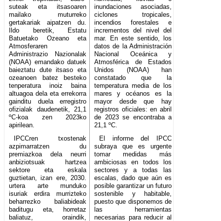
suteak eta itsasoaren
inundaciones asociadas,
mailako muturreko
ciclones tropicales,
gertakariak aipatzen du.
incendios forestales e
Ildo beretik, Estatu
incrementos del nivel del
Batuetako Ozeano eta
mar. En este sentido, los
Atmosferaren
datos de la Administración
Administrazio Nazionalak
Nacional Oceánica y
(NOAA) emandako datuek
Atmosférica de Estados
baieztatu dute itsaso eta
Unidos (NOAA) han
ozeanoen batez besteko
constatado que la
tenperatura inoiz baina
temperatura media de los
altuagoa dela eta errekorra
mares y océanos es la
gainditu duela erregistro
mayor desde que hay
ofizialak daudenetik, 21,1
registros oficiales: en abril
ºC-koa zen 2023ko
de 2023 se encontraba a
apirilean.
21,1 ºC.
IPCCren txostenak
El informe del IPCC
azpimarratzen du
subraya que es urgente
premiazkoa dela neurri
tomar medidas más
anbiziotsuak hartzea
ambiciosas en todos los
sektore eta eskala
sectores y a todas las
guztietan, izan ere, 2030.
escalas, dado que aún es
urtera arte munduko
posible garantizar un futuro
isuriak erdira murrizteko
sostenible y habitable,
beharrezko baliabideak
puesto que disponemos de
baditugu eta, horretaz
las herramientas
baliatuz, oraindik,
necesarias para reducir al