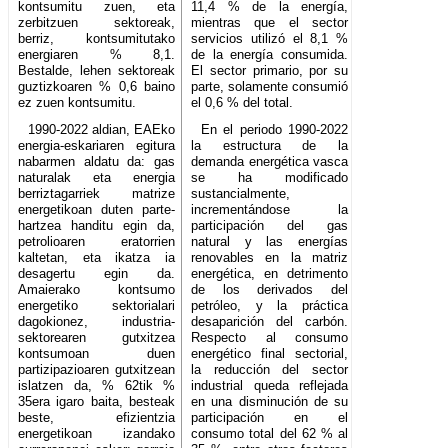
kontsumitu zuen, eta
11,4 % de la energía,
zerbitzuen sektoreak,
mientras que el sector
berriz, kontsumitutako
servicios utilizó el 8,1 %
energiaren % 8,1.
de la energía consumida.
Bestalde, lehen sektoreak
El sector primario, por su
guztizkoaren % 0,6 baino
parte, solamente consumió
ez zuen kontsumitu.
el 0,6 % del total.
1990-2022 aldian, EAEko
En el periodo 1990-2022
energia-eskariaren egitura
la estructura de la
nabarmen aldatu da: gas
demanda energética vasca
naturalak eta energia
se ha modificado
berriztagarriek matrize
sustancialmente,
energetikoan duten parte-
incrementándose la
hartzea handitu egin da,
participación del gas
petrolioaren eratorrien
natural y las energías
kaltetan, eta ikatza ia
renovables en la matriz
desagertu egin da.
energética, en detrimento
Amaierako kontsumo
de los derivados del
energetiko sektorialari
petróleo, y la práctica
dagokionez, industria-
desaparición del carbón.
sektorearen gutxitzea
Respecto al consumo
kontsumoan duen
energético final sectorial,
partizipazioaren gutxitzean
la reducción del sector
islatzen da, % 62tik %
industrial queda reflejada
35era igaro baita, besteak
en una disminución de su
beste, efizientzia
participación en el
energetikoan izandako
consumo total del 62 % al