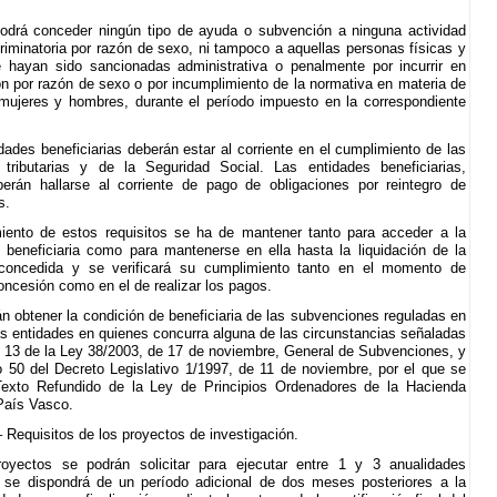
odrá conceder ningún tipo de ayuda o subvención a ninguna actividad
riminatoria por razón de sexo, ni tampoco a aquellas personas físicas y
e hayan sido sancionadas administrativa o penalmente por incurrir en
ón por razón de sexo o por incumplimiento de la normativa en materia de
mujeres y hombres, durante el período impuesto en la correspondiente
dades beneficiarias deberán estar al corriente en el cumplimiento de las
 tributarias y de la Seguridad Social. Las entidades beneficiarias,
erán hallarse al corriente de pago de obligaciones por reintegro de
s.
iento de estos requisitos se ha de mantener tanto para acceder a la
 beneficiaria como para mantenerse en ella hasta la liquidación de la
concedida y se verificará su cumplimiento tanto en el momento de
concesión como en el de realizar los pagos.
n obtener la condición de beneficiaria de las subvenciones reguladas en
as entidades en quienes concurra alguna de las circunstancias señaladas
lo 13 de la Ley 38/2003, de 17 de noviembre, General de Subvenciones, y
lo 50 del Decreto Legislativo 1/1997, de 11 de noviembre, por el que se
Texto Refundido de la Ley de Principios Ordenadores de la Hacienda
País Vasco.
– Requisitos de los proyectos de investigación.
oyectos se podrán solicitar para ejecutar entre 1 y 3 anualidades
 se dispondrá de un período adicional de dos meses posteriores a la