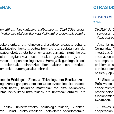
ENAK
OTRAS DI
DEPARTAME
5764
n 28koa, Hezkuntzako sailburuarena, 2024-2026 aldian
ORDEN de 28
 Ikerketako eta/edo Ikerketa Aplikatuko proiektuak egiteko
convocan a
Aplicada pa
oko zientzia- eta teknologia-ahalbideak areagotu beharra
Ante la ne
 kalitatezko ikerketa egitea bermatu eta sustatu nahi da;
Comunidad A
nazioartekotzea eta beren emaitzak garrantzi zientifiko eta
investigació
etan argitaratzea, dela euskal gizartearen gizarte-,
internacional
razoak konpontzen laguntzea. Horregatik guztiagatik, sail
alto impacto
 proiektuak –oinarrizko ikerketakoak eta ikerketa
problemas s
amarekin aurrera jarraitu behar da.
continuar co
básica y apl
onomia Erkidegoko Zientzia, Teknologia eta Berrikuntzako
El Sistema
agutzaren garapena eta erakunde ezberdinetako taldeen
País Vasco s
tzen baititu, baliabide materialak eta giza baliabideak
conocimiento
aintasuneko ikerkuntza-taldeak eta unitateak antolatu eta
potenciaci
funcionamie
excelencia.
sailak unibertsitateko teknologia-taldeen, Zientzia,
A través 
ren Euskal Sareko eragileen –deialdiaren ondorioetarako,
cooperación 