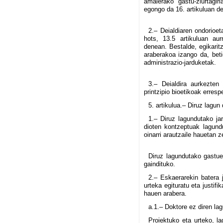
amaierako gastu-ziurtagir
egongo da 16. artikuluan de
2.– Deialdiaren ondorioet
hots, 13.5 artikuluan aur
denean. Bestalde, egikarit
araberakoa izango da, beti
administrazio-jarduketak.
3.– Deialdira aurkezten 
printzipio bioetikoak erresp
5. artikulua.– Diruz lagu
1.– Diruz lagundutako ja
dioten kontzeptuak lagundu
oinarri arautzaile hauetan 
Diruz lagundutako gastue
gaindituko.
2.– Eskaerarekin batera 
urteka egituratu eta justif
hauen arabera.
a.1.– Doktore ez diren lag
Proiektuko eta urteko, la