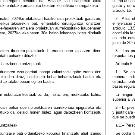
ia entregatu beharko da. Halaber, lau hilabeteko aldia
última anuali
skribatutako amaierako txosten zientifikoa entregatzeko.
gasto y de c
artículo 16.
arako, 2024ko ekitaldian hasiko dira proiektuak garatzen;
2.– A los e
reikusitakoarekin bat, emandako dirulaguntza onartzen
el ejercici
ze-fasearen amaiera proiektuan aurreikusitako iraupenaren
artículo 13
ere, 2027ko ekainaren 30a baino lehenago ixten direlarik
concluida la
en todo caso
junio de 2027
diren ikerketa-proiektuek I. eranskinean aipatzen diren
3.– Los pr
etatu beharko dituzte.
respetar los 
n daitezkeen kontzeptuak.
Artículo 5
rdueraren ezaugarriari inongo zalantzarik gabe erantzuten
1.– Se co
ko dira diruz, baldin eta behar-beharrezkoak badira eta
manera indu
zehaztutako epean egiten badira.
estrictament
bases regula
n eskuratze-kostuak ez du, inolaz ere, merkatuko balioa
En ningún 
superior al 
joan behar duen proiektuaren aurrekontua epigrafeka eta
2.– El pre
ikatuko da, deialdi honen bidez lagun daitezkeen kontzeptu
y justificar
que se puede
untzaileak.
a.1.– Perso
guntzaile bati ordaintzeko kopurua finantzatu ahal izango
Se podrá f