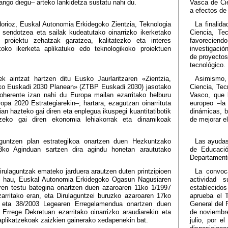
ango diegu– arteko lankidetza sustatu nahi du.
Vasca de Cie
a efectos de
dorioz, Euskal Autonomia Erkidegoko Zientzia, Teknologia
La finalid
 sendotzea eta sailak kudeatutako oinarrizko ikerketako
Ciencia, Te
o proiektu zehatzak garatzea, kalitatezko eta interes
favoreciend
ikoko ikerketa aplikatuko edo teknologikoko proiektuen
investigació
de proyectos 
tecnológico.
k aintzat hartzen ditu Eusko Jaurlaritzaren «Zientzia,
Asimismo, 
ako Euskadi 2030 Planean» (ZTBP Euskadi 2030) jasotako
Ciencia, Tec
koherente izan nahi du Europa mailan ezarritako helburu
Vasco, que 
ropa 2020 Estrategiarekin–; hartara, ezagutzan oinarrituta
europeo –la
n hazteko gai diren eta enplegua ikuspegi kuantitatibotik
dinámicas, b
etzeko gai diren ekonomia lehiakorrak eta dinamikoak
de mejorar el
aguntzen plan estrategikoa onartzen duen Hezkuntzako
Las ayudas
 23ko Aginduan sartzen dira agindu honetan araututako
de Educació
Departamento
irulaguntzak emateko jarduera arautzen duten printzipioen
La convoca
di hau, Euskal Autonomia Erkidegoko Ogasun Nagusiaren
actividad 
ren testu bategina onartzen duen azaroaren 11ko 1/1997
establecidos
arritako eran, eta Dirulaguntzei buruzko azaroaren 17ko
aprueba el 
 eta 38/2003 Legearen Erregelamendua onartzen duen
General del 
Errege Dekretuan ezarritako oinarrizko araudiarekin eta
de noviembr
 aplikatzekoak zaizkien gainerako xedapenekin bat.
julio, por 