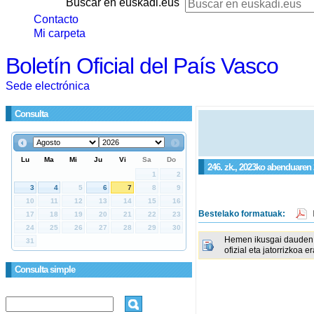
Buscar en euskadi.eus
Contacto
Mi carpeta
Boletín Oficial del País Vasco
Sede electrónica
Consulta
246. zk., 2023ko abenduaren
Bestelako formatuak:
Hemen ikusgai dauden 
ofizial eta jatorrizkoa e
Consulta simple