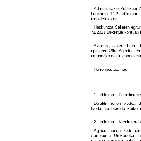
Administrazio Publikoen 
Legearen 14.2 artikuluan 
izapidetuko da.
Hezkuntza Sailaren egitur
71/2021 Dekretua kontuan 
Azkenik, aintzat hartu 
apirilaren 26ko Agindua, E
emandako gastu-espedientea
Horrenbestez, hau
1. artikulua.– Deialdiaren
Deialdi honen xedea d
Ikerketako eta/edo Ikerketa
2. artikulua.– Kreditu erabi
Agindu honen xede dire
Aurrekontu Orokorretan h
daitekeen proiektu bakoitz