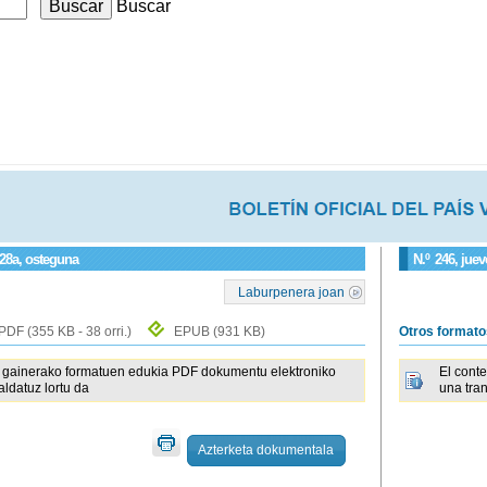
Buscar
 28a, osteguna
N.º
246
, jue
Laburpenera joan
PDF
(355 KB - 38 orri.)
EPUB
(931 KB)
Otros format
gainerako formatuen edukia PDF dokumentu elektroniko
El cont
raldatuz lortu da
una tra
Azterketa dokumentala