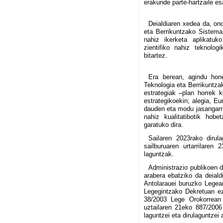
erakunde parte-hartzaile es
Deialdiaren xedea da, on
eta Berrikuntzako Sistema
nahiz ikerketa aplikatuk
zientifiko nahiz teknolog
bitartez.
Era berean, agindu hone
Teknologia eta Berrikuntz
estrategiak –plan horrek 
estrategikoekin; alegia, Eu
dauden eta modu jasangarria
nahiz kualitatibotik hob
garatuko dira.
Sailaren 2023rako dirul
sailburuaren urtarrilaren
laguntzak.
Administrazio publikoen d
arabera ebatziko da deial
Antolarauei buruzko Legea
Legegintzako Dekretuan ez
38/2003 Lege Orokorrean
uztailaren 21eko 887/2006 
laguntzei eta dirulaguntzei