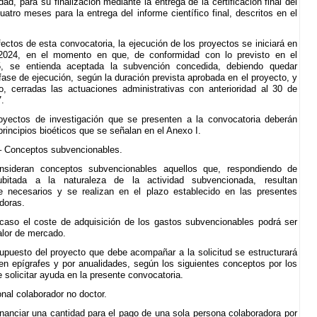
dad, para su finalización mediante la entrega de la certificación final del
uatro meses para la entrega del informe científico final, descritos en el
fectos de esta convocatoria, la ejecución de los proyectos se iniciará en
o 2024, en el momento en que, de conformidad con lo previsto en el
.5, se entienda aceptada la subvención concedida, debiendo quedar
 fase de ejecución, según la duración prevista aprobada en el proyecto, y
, cerradas las actuaciones administrativas con anterioridad al 30 de
.
oyectos de investigación que se presenten a la convocatoria deberán
principios bioéticos que se señalan en el Anexo I.
.– Conceptos subvencionables.
nsideran conceptos subvencionables aquellos que, respondiendo de
bitada a la naturaleza de la actividad subvencionada, resultan
e necesarios y se realizan en el plazo establecido en las presentes
doras.
caso el coste de adquisición de los gastos subvencionables podrá ser
valor de mercado.
supuesto del proyecto que debe acompañar a la solicitud se estructurará
á en epígrafes y por anualidades, según los siguientes conceptos por los
 solicitar ayuda en la presente convocatoria.
nal colaborador no doctor.
inanciar una cantidad para el pago de una sola persona colaboradora por