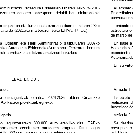
disposicione
Administrazio Prozedura Erkidearen urriaren 1eko 39/2015
Al amparo d
ezartzen denaren babespean, deialdi hau elektronikoki
Procedimient
convocatoria 
a organikoa eta funtzionala ezartzen duen otsailaren 23ko
Teniendo en
hartu da (2021eko martxoaren 5eko EHAA, 47. zk.).
estructura o
de marzo de 
da Ogasun eta Herri Administrazio sailburuaren 2007ko
En base a 
uskal Autonomia Erkidegoko Aurrekontu Orokorren kontura
Hacienda y A
k aurretiaz izapidetzea arautzeari buruzkoa.
expedientes
Autónoma de
En su virtu
EBAZTEN DUT:
 xedea.
Artículo 1.
a dirulaguntzak ematea 2024-2026 aldian Oinarrizko
Es objeto 
 Aplikatuko proiektuak egiteko.
realización 
Investigació
lgarria.
Artículo 2.
n laguntzetarako 800.000 euro erabiliko dira, EAEko
Se destina
orretarako xedatutako partidaren kargura. Diruz lagun
presupuesto
ari 80.000 euro emango zaizkio gehienez ere.
establecida