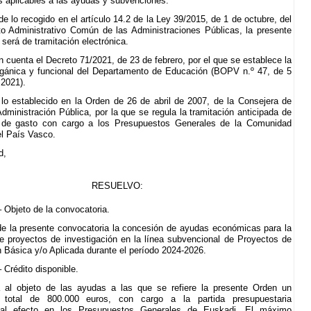
s aplicables a las ayudas y subvenciones.
e lo recogido en el artículo 14.2 de la Ley 39/2015, de 1 de octubre, del
o Administrativo Común de las Administraciones Públicas, la presente
será de tramitación electrónica.
 cuenta el Decreto 71/2021, de 23 de febrero, por el que se establece la
rgánica y funcional del Departamento de Educación (BOPV n.º 47, de 5
2021).
lo establecido en la Orden de 26 de abril de 2007, de la Consejera de
dministración Pública, por la que se regula la tramitación anticipada de
 de gasto con cargo a los Presupuestos Generales de la Comunidad
l País Vasco.
d,
RESUELVO:
– Objeto de la convocatoria.
de la presente convocatoria la concesión de ayudas económicas para la
de proyectos de investigación en la línea subvencional de Proyectos de
n Básica y/o Aplicada durante el período 2024-2026.
– Crédito disponible.
 al objeto de las ayudas a las que se refiere la presente Orden un
 total de 800.000 euros, con cargo a la partida presupuestaria
 al efecto en los Presupuestos Generales de Euskadi. El máximo