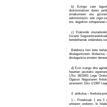
b) Ezingo zaie lagunt
diskriminatzen duten jard
emakumeen eta gizonen 
administrazio- edo zigor-ze
ere, dagokion zehapenean e
c) Erakunde onuradunek
Gizarte Segurantzarekikoak
betebeharrak ordainduta iza
Baldintza hori bete beha
dirulaguntzaren likidazioa
dirulaguntza ematen denean
d) Ezin izango dira agin
hauetan jasotako egoerar
17ko 38/2003 Lege Orokor
Ogasun Nagusiaren Antola
azaroaren 11ko 1/1997 Lege
4. artikulua.– Ikerketa-pr
1.– Proiektuak 1 eta 3 u
urtearen ondoren, bi hilab