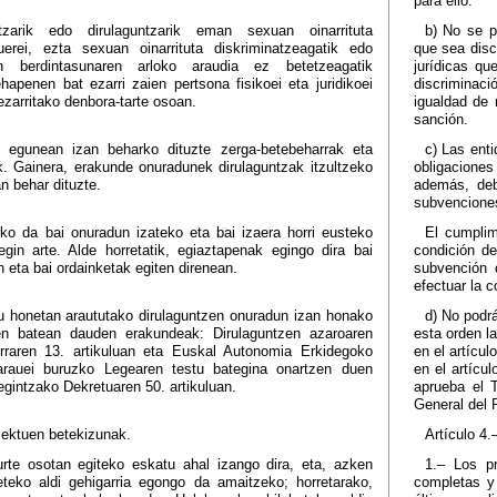
para ello.
zarik edo dirulaguntzarik eman sexuan oinarrituta
b) No se p
uerei, ezta sexuan oinarrituta diskriminatzeagatik edo
que sea disc
berdintasunaren arloko araudia ez betetzeagatik
jurídicas qu
hapenen bat ezarri zaien pertsona fisikoei eta juridikoei
discriminaci
zarritako denbora-tarte osoan.
igualdad de 
sanción.
 egunean izan beharko dituzte zerga-betebeharrak eta
c) Las enti
. Gainera, erakunde onuradunek dirulaguntzak itzultzeko
obligaciones
n behar dituzte.
además, deb
subvencione
rko da bai onuradun izateko eta bai izaera horri eusteko
El cumplim
 egin arte. Alde horretatik, egiaztapenak egingo dira bai
condición de
 eta bai ordainketak egiten direnean.
subvención 
efectuar la 
du honetan araututako dirulaguntzen onuradun izan honako
d) No podrá
en batean dauden erakundeak: Dirulaguntzen azaroaren
esta orden l
raren 13. artikuluan eta Euskal Autonomia Erkidegoko
en el artícu
rauei buruzko Legearen testu bategina onartzen duen
en el artícu
gintzako Dekretuaren 50. artikuluan.
aprueba el 
General del 
oiektuen betekizunak.
Artículo 4.
rte osotan egiteko eskatu ahal izango dira, eta, azken
1.– Los pr
eteko aldi gehigarria egongo da amaitzeko; horretarako,
completas y