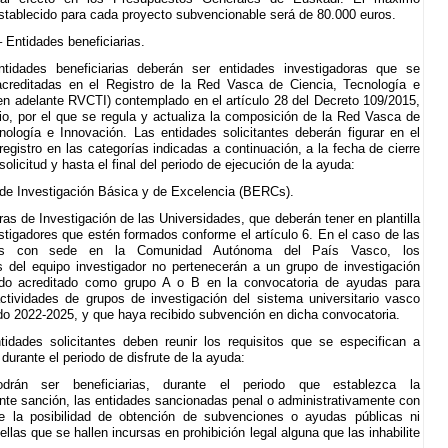
establecido para cada proyecto subvencionable será de 80.000 euros.
– Entidades beneficiarias.
tidades beneficiarias deberán ser entidades investigadoras que se
acreditadas en el Registro de la Red Vasca de Ciencia, Tecnología e
en adelante RVCTI) contemplado en el artículo 28 del Decreto 109/2015,
io, por el que se regula y actualiza la composición de la Red Vasca de
nología e Innovación. Las entidades solicitantes deberán figurar en el
egistro en las categorías indicadas a continuación, a la fecha de cierre
solicitud y hasta el final del periodo de ejecución de la ayuda:
 de Investigación Básica y de Excelencia (BERCs).
ras de Investigación de las Universidades, que deberán tener en plantilla
stigadores que estén formados conforme el artículo 6. En el caso de las
des con sede en la Comunidad Autónoma del País Vasco, los
del equipo investigador no pertenecerán a un grupo de investigación
do acreditado como grupo A o B en la convocatoria de ayudas para
ctividades de grupos de investigación del sistema universitario vasco
odo 2022-2025, y que haya recibido subvención en dicha convocatoria.
tidades solicitantes deben reunir los requisitos que se especifican a
durante el periodo de disfrute de la ayuda:
rán ser beneficiarias, durante el periodo que establezca la
nte sanción, las entidades sancionadas penal o administrativamente con
de la posibilidad de obtención de subvenciones o ayudas públicas ni
las que se hallen incursas en prohibición legal alguna que las inhabilite