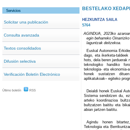
BESTELAKO XEDAP
Servicios
HEZKUNTZA SAILA
Solicitar una publicación
5764
AGINDUA, 2023ko azaroare
Consulta avanzada
egin beharreko Oinarrizko
laguntzak deitzekoa.
Textos consolidados
Euskal Autonomia Erkideg
dago, eta ikerketa-taldeek
hots, dela beren jarduerak 
Difusión selectiva
teknologiko handiko foro
teknologia- eta ekonomia-a
honek sustatzen dituen
Verificación Boletín Electrónico
aplikatukoak– egiteko progr
Último boletín
RSS
Deialdi honek Euskal Aut
Sistema sendotzen du, ez
arteko koordinazioa bultza
bultzatzen baititu eta bik
abian jartzen baititu.
Agindu honen bitartez, 
Teknologia eta Berrikuntza