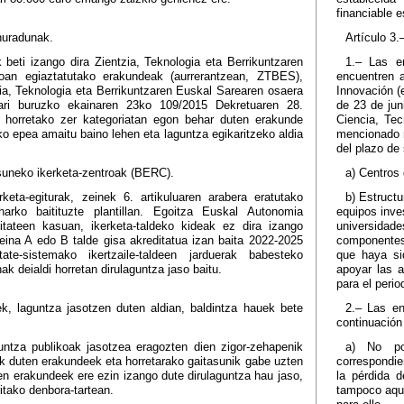
financiable 
nuradunak.
Artículo 3.
beti izango dira Zientzia, Teknologia eta Berrikuntzaren
1.– Las en
roan egiaztatutako erakundeak (aurrerantzean, ZTBES),
encuentren 
zia, Teknologia eta Berrikuntzaren Euskal Sarearen osaera
Innovación (
eari buruzko ekainaren 23ko 109/2015 Dekretuaren 28.
de 23 de jun
ro horretako zer kategoriatan egon behar duten erakunde
Ciencia, Tec
o epea amaitu baino lehen eta laguntza egikaritzeko aldia
mencionado r
del plazo de 
asuneko ikerketa-zentroak (BERC).
a) Centros
erketa-egiturak, zeinek 6. artikuluaren arabera eratutako
b) Estructu
eharko baitituzte plantillan. Egoitza Euskal Autonomia
equipos inve
itateen kasuan, ikerketa-taldeko kideak ez dira izango
universida
zeina A edo B talde gisa akreditatua izan baita 2022-2025
componentes 
tate-sistemako ikertzaile-taldeen jarduerak babesteko
que haya si
ak deialdi horretan dirulaguntza jaso baitu.
apoyar las a
para el peri
k, laguntza jasotzen duten aldian, baldintza hauek bete
2.– Las en
continuación 
untza publikoak jasotzea eragozten dien zigor-zehapenik
a) No pod
k duten erakundeek eta horretarako gaitasunik gabe uzten
correspondie
en erakundeek ere ezin izango dute dirulaguntza hau jaso,
la pérdida 
tako denbora-tartean.
tampoco aquel