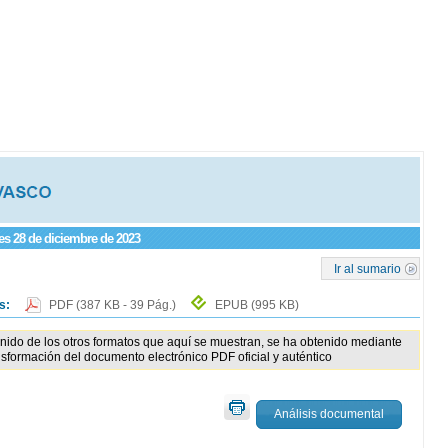
ves 28 de diciembre de 2023
Ir al sumario
os:
PDF
(387 KB - 39 Pág.)
EPUB
(995 KB)
enido de los otros formatos que aquí se muestran, se ha obtenido mediante
nsformación del documento electrónico PDF oficial y auténtico
Análisis documental