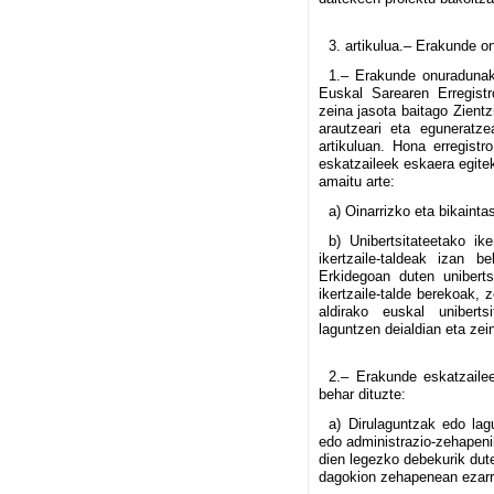
3. artikulua.– Erakunde o
1.– Erakunde onuradunak 
Euskal Sarearen Erregist
zeina jasota baitago Zient
arautzeari eta eguneratz
artikuluan. Hona erregist
eskatzaileek eskaera egitek
amaitu arte:
a) Oinarrizko eta bikaint
b) Unibertsitateetako ik
ikertzaile-taldeak izan b
Erkidegoan duten uniberts
ikertzaile-talde berekoak, 
aldirako euskal unibertsi
laguntzen deialdian eta zein
2.– Erakunde eskatzailee
behar dituzte:
a) Dirulaguntzak edo lag
edo administrazio-zehapeni
dien legezko debekurik dut
dagokion zehapenean ezarri