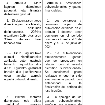
4. artikulua.– Diruz
Artículo 4.– Actividades
lagundu daitezkeen
subvencionables y gastos
jarduerak eta finantza
financiables:
daitezkeen gastuak:
1.– Dirulaguntzaren xede
1.– Los congresos y
diren kongresu eta bilerak,
reuniones objeto de
1. artikuluan
subvención definidos en el
definitutakoak, 2024ko
artículo 1 deberán tener
urtarrilaren 1etik ekainaren
comienzo en el período
30era bitartean hasi
comprendido entre el 1 de
beharko dira.
enero y el 30 de junio de
2024.
2.– Diruz lagundutako
2.– Se subvencionan
ekitaldi zientifikoarekin
exclusivamente gastos
zerikusia duten gastuak
que se produzcan en
bakarrik lagunduko dira
relación con el evento
diruz. Egindako gastutzat
científico subvencionado.
hartuko dira justifikatzeko
Se considerará gasto
epea amaitu aurretik
realizado el que ha sido
egiazki ordaindu direnak.
efectivamente pagado con
anterioridad a la
finalización del período de
justificación.
3.– Ekitaldi motaren
3.– La tipología de los
(kongresua edo bilera
gastos subvencionables
zientifikoa), izaeraren
según el tipo de evento de