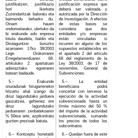
justifikatzen; justifikazio
justificación expresa que
hori Ikerketa
deberá ser valorada y
Zuzendaritzak baloratu eta
autorizada por la Dirección
baimendu beharko du.
de Investigación. A efectos
Oinarri hauen
de estas bases se
ondorioetarako, ulertuko da
considera que dos
bi erakunde edo enpresa
entidades y/o empresas
lotuta daudela, baldin eta
están vinculadas si
Dirulaguntzei buruzko
incurren en alguno de los
azaroaren 17ko 38/2003
supuestos establecidos en
Lege Orokorraren
el apartado 2 del artículo
Erregelamenduaren 68.
68 del reglamento de la
artikuluko 2. apartatuan
Ley 38/2003, de 17 de
adierazitako egoeraren
noviembre, General de
batean badaude.
Subvenciones.
5.– Erakunde
5.– La entidad
onuradunak hirugarrenekin
beneficiaria podrá
hitzartu ahal izango du
concertar con terceros la
diruz lagundutako jarduera
ejecución de la actividad
gauzatzea, gehienez ere
subvencionada hasta un
diruz lagundutako
límite máximo del 50 %
jardueraren zenbatekoaren
del importe de la actividad
% 50era arte, azpikontratu
subvencionada, sumando
guztien prezioak batuta.
los precios de todos los
subcontratos.
6.– Kontzeptu honetatik
6.– Quedan fuera de este