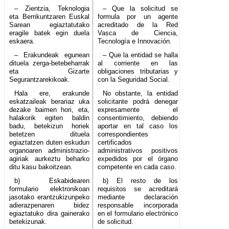
– Zientzia, Teknologia
– Que la solicitud se
eta Berrikuntzaren Euskal
formula por un agente
Sarean egiaztatutako
acreditado de la Red
eragile batek egin duela
Vasca de Ciencia,
eskaera.
Tecnología e Innovación.
– Erakundeak egunean
– Que la entidad se halla
dituela zerga-betebeharrak
al corriente en las
eta Gizarte
obligaciones tributarias y
Segurantzarekikoak.
con la Seguridad Social.
Hala ere, erakunde
No obstante, la entidad
eskatzaileak berariaz uka
solicitante podrá denegar
dezake baimen hori, eta,
expresamente el
halakorik egiten baldin
consentimiento, debiendo
badu, betekizun horiek
aportar en tal caso los
betetzen dituela
correspondientes
egiaztatzen duten eskudun
certificados
organoaren administrazio-
administrativos positivos
agiriak aurkeztu beharko
expedidos por el órgano
ditu kasu bakoitzean.
competente en cada caso.
b) Eskabidearen
b) El resto de los
formulario elektronikoan
requisitos se acreditará
jasotako erantzukizunpeko
mediante declaración
adierazpenaren bidez
responsable incorporada
egiaztatuko dira gainerako
en el formulario electrónico
betekizunak.
de solicitud.