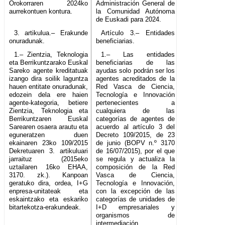
Orokorraren 2024ko
Administración General de
aurrekontuen kontura.
la Comunidad Autónoma
de Euskadi para 2024.
3. artikulua.– Erakunde
Artículo 3.– Entidades
onuradunak.
beneficiarias.
1.– Zientzia, Teknologia
1.– Las entidades
eta Berrikuntzarako Euskal
beneficiarias de las
Sareko agente kreditatuak
ayudas solo podrán ser los
izango dira soilik laguntza
agentes acreditados de la
hauen entitate onuradunak,
Red Vasca de Ciencia,
edozein dela ere haien
Tecnología e Innovación
agente-kategoria, betiere
pertenecientes a
Zientzia, Teknologia eta
cualquiera de las
Berrikuntzaren Euskal
categorías de agentes de
Sarearen osaera arautu eta
acuerdo al artículo 3 del
eguneratzen duen
Decreto 109/2015, de 23
ekainaren 23ko 109/2015
de junio (BOPV n.º 3170
Dekretuaren 3. artikuluari
de 16/07/2015), por el que
jarraituz (2015eko
se regula y actualiza la
uztailaren 16ko EHAA,
composición de la Red
3170. zk.). Kanpoan
Vasca de Ciencia,
geratuko dira, ordea, I+G
Tecnología e Innovación,
enpresa-unitateak eta
con la excepción de las
eskaintzako eta eskariko
categorías de unidades de
bitartekotza-erakundeak.
I+D empresariales y
organismos de
intermediación