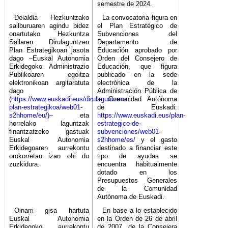
semestre de 2024.
Deialdia Hezkuntzako
La convocatoria figura en
sailburuaren agindu bidez
el Plan Estratégico de
onartutako Hezkuntza
Subvenciones del
Sailaren Dirulaguntzen
Departamento de
Plan Estrategikoan jasota
Educación aprobado por
dago –Euskal Autonomia
Orden del Consejero de
Erkidegoko Administrazio
Educación, que figura
Publikoaren egoitza
publicado en la sede
elektronikoan argitaratuta
electrónica de la
dago
Administración Pública de
(
https://www.euskadi.eus/dirulaguntzen-
la Comunidad Autónoma
plan-estrategikoa/web01-
de Euskadi:
s2hhome/eu/)–
eta
https://www.euskadi.eus/plan-
horrelako laguntzak
estrategico-de-
finantzatzeko gastuak
subvenciones/web01-
Euskal Autonomia
s2hhome/es/
y el gasto
Erkidegoaren aurrekontu
destinado a financiar este
orokorretan izan ohi du
tipo de ayudas se
zuzkidura.
encuentra habitualmente
dotado en los
Presupuestos Generales
de la Comunidad
Autónoma de Euskadi.
Oinarri gisa hartuta
En base a lo establecido
Euskal Autonomia
en la Orden de 26 de abril
Erkidegoko aurrekontu
de 2007, de la Consejera