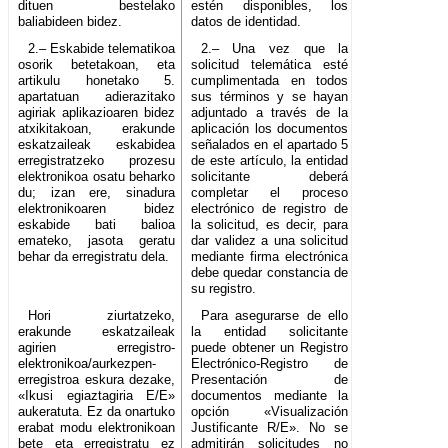
dituen bestelako
estén disponibles, los
baliabideen bidez.
datos de identidad.
2.– Eskabide telematikoa
2.– Una vez que la
osorik betetakoan, eta
solicitud telemática esté
artikulu honetako 5.
cumplimentada en todos
apartatuan adierazitako
sus términos y se hayan
agiriak aplikazioaren bidez
adjuntado a través de la
atxikitakoan, erakunde
aplicación los documentos
eskatzaileak eskabidea
señalados en el apartado 5
erregistratzeko prozesu
de este artículo, la entidad
elektronikoa osatu beharko
solicitante deberá
du; izan ere, sinadura
completar el proceso
elektronikoaren bidez
electrónico de registro de
eskabide bati balioa
la solicitud, es decir, para
emateko, jasota geratu
dar validez a una solicitud
behar da erregistratu dela.
mediante firma electrónica
debe quedar constancia de
su registro.
Hori ziurtatzeko,
Para asegurarse de ello
erakunde eskatzaileak
la entidad solicitante
agirien erregistro-
puede obtener un Registro
elektronikoa/aurkezpen-
Electrónico-Registro de
erregistroa eskura dezake,
Presentación de
«Ikusi egiaztagiria E/E»
documentos mediante la
aukeratuta. Ez da onartuko
opción «Visualización
erabat modu elektronikoan
Justificante R/E». No se
bete eta erregistratu ez
admitirán solicitudes no