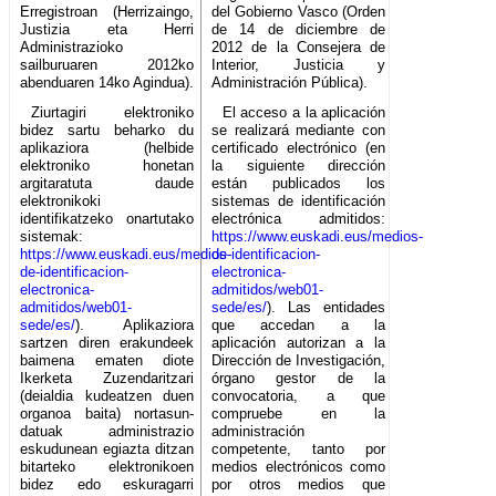
Erregistroan (Herrizaingo,
del Gobierno Vasco (Orden
Justizia eta Herri
de 14 de diciembre de
Administrazioko
2012 de la Consejera de
sailburuaren 2012ko
Interior, Justicia y
abenduaren 14ko Agindua).
Administración Pública).
Ziurtagiri elektroniko
El acceso a la aplicación
bidez sartu beharko du
se realizará mediante con
aplikaziora (helbide
certificado electrónico (en
elektroniko honetan
la siguiente dirección
argitaratuta daude
están publicados los
elektronikoki
sistemas de identificación
identifikatzeko onartutako
electrónica admitidos:
sistemak:
https://www.euskadi.eus/medios-
https://www.euskadi.eus/medios-
de-identificacion-
de-identificacion-
electronica-
electronica-
admitidos/web01-
admitidos/web01-
sede/es/
). Las entidades
sede/es/
). Aplikaziora
que accedan a la
sartzen diren erakundeek
aplicación autorizan a la
baimena ematen diote
Dirección de Investigación,
Ikerketa Zuzendaritzari
órgano gestor de la
(deialdia kudeatzen duen
convocatoria, a que
organoa baita) nortasun-
compruebe en la
datuak administrazio
administración
eskudunean egiazta ditzan
competente, tanto por
bitarteko elektronikoen
medios electrónicos como
bidez edo eskuragarri
por otros medios que