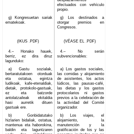
efectuados con vehículo
propio.
g) Kongresuetan sariak
g) Los destinados a
ematekoak.
otorgar premios en
Congresos.
(IKUS .PDF)
(VÉASE EL .PDF)
4.– Honako hauek,
4.– No serán
berriz, ez dira diruz
subvencionables:
lagunduko:
a) Gastu sozialak,
a) Los gastos sociales,
bertaratutakoen otorduak
las comidas y alojamiento
eta ostatua, egintza
de asistentes, los actos
ludikoak, kafe-etenaldiak,
lúdicos, las pausas-café,
dietak, protokolo-gastuak,
las dietas y los gastos
ez eta batzorde
protocolarios ni gastos
antolatzaileak ekitaldia
previos a la celebración de
hasi aurretik dituen
la actividad del Comité
gastuak ere.
organizador.
b) Gonbidatutako
b) Los viajes, el
hizlarien bidaliak, ostatua,
alojamiento, la
mantenua eta haborokina,
manutención y la
baldin eta laguntzaren
gratificación de los y las