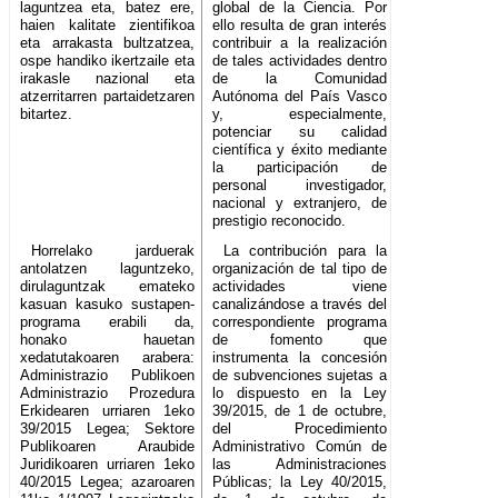
laguntzea eta, batez ere,
global de la Ciencia. Por
haien kalitate zientifikoa
ello resulta de gran interés
eta arrakasta bultzatzea,
contribuir a la realización
ospe handiko ikertzaile eta
de tales actividades dentro
irakasle nazional eta
de la Comunidad
atzerritarren partaidetzaren
Autónoma del País Vasco
bitartez.
y, especialmente,
potenciar su calidad
científica y éxito mediante
la participación de
personal investigador,
nacional y extranjero, de
prestigio reconocido.
Horrelako jarduerak
La contribución para la
antolatzen laguntzeko,
organización de tal tipo de
dirulaguntzak emateko
actividades viene
kasuan kasuko sustapen-
canalizándose a través del
programa erabili da,
correspondiente programa
honako hauetan
de fomento que
xedatutakoaren arabera:
instrumenta la concesión
Administrazio Publikoen
de subvenciones sujetas a
Administrazio Prozedura
lo dispuesto en la Ley
Erkidearen urriaren 1eko
39/2015, de 1 de octubre,
39/2015 Legea; Sektore
del Procedimiento
Publikoaren Araubide
Administrativo Común de
Juridikoaren urriaren 1eko
las Administraciones
40/2015 Legea; azaroaren
Públicas; la Ley 40/2015,