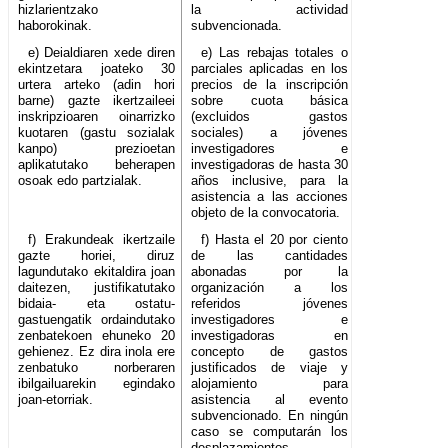
hizlarientzako
la actividad
haborokinak.
subvencionada.
e) Deialdiaren xede diren
e) Las rebajas totales o
ekintzetara joateko 30
parciales aplicadas en los
urtera arteko (adin hori
precios de la inscripción
barne) gazte ikertzaileei
sobre cuota básica
inskripzioaren oinarrizko
(excluidos gastos
kuotaren (gastu sozialak
sociales) a jóvenes
kanpo) prezioetan
investigadores e
aplikatutako beherapen
investigadoras de hasta 30
osoak edo partzialak.
años inclusive, para la
asistencia a las acciones
objeto de la convocatoria.
f) Erakundeak ikertzaile
f) Hasta el 20 por ciento
gazte horiei, diruz
de las cantidades
lagundutako ekitaldira joan
abonadas por la
daitezen, justifikatutako
organización a los
bidaia- eta ostatu-
referidos jóvenes
gastuengatik ordaindutako
investigadores e
zenbatekoen ehuneko 20
investigadoras en
gehienez. Ez dira inola ere
concepto de gastos
zenbatuko norberaren
justificados de viaje y
ibilgailuarekin egindako
alojamiento para
joan-etorriak.
asistencia al evento
subvencionado. En ningún
caso se computarán los
desplazamientos