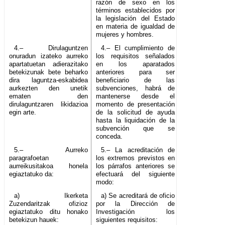
razón de sexo en los
términos establecidos por
la legislación del Estado
en materia de igualdad de
mujeres y hombres.
4.– Dirulaguntzen
4.– El cumplimiento de
onuradun izateko aurreko
los requisitos señalados
apartatuetan adierazitako
en los aparatados
betekizunak bete beharko
anteriores para ser
dira laguntza-eskabidea
beneficiario de las
aurkezten den unetik
subvenciones, habrá de
ematen den
mantenerse desde el
dirulaguntzaren likidazioa
momento de presentación
egin arte.
de la solicitud de ayuda
hasta la liquidación de la
subvención que se
conceda.
5.– Aurreko
5.– La acreditación de
paragrafoetan
los extremos previstos en
aurreikusitakoa honela
los párrafos anteriores se
egiaztatuko da:
efectuará del siguiente
modo:
a) Ikerketa
a) Se acreditará de oficio
Zuzendaritzak ofizioz
por la Dirección de
egiaztatuko ditu honako
Investigación los
betekizun hauek:
siguientes requisitos: