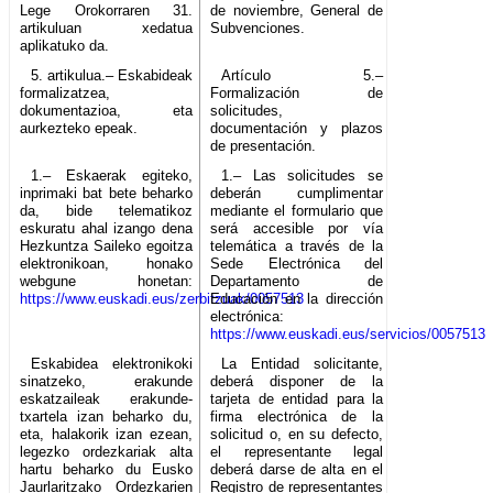
Lege Orokorraren 31.
de noviembre, General de
artikuluan xedatua
Subvenciones.
aplikatuko da.
5. artikulua.– Eskabideak
Artículo 5.–
formalizatzea,
Formalización de
dokumentazioa, eta
solicitudes,
aurkezteko epeak.
documentación y plazos
de presentación.
1.– Eskaerak egiteko,
1.– Las solicitudes se
inprimaki bat bete beharko
deberán cumplimentar
da, bide telematikoz
mediante el formulario que
eskuratu ahal izango dena
será accesible por vía
Hezkuntza Saileko egoitza
telemática a través de la
elektronikoan, honako
Sede Electrónica del
webgune honetan:
Departamento de
https://www.euskadi.eus/zerbitzuak/0057513
Educación en la dirección
electrónica:
https://www.euskadi.eus/servicios/0057513
Eskabidea elektronikoki
La Entidad solicitante,
sinatzeko, erakunde
deberá disponer de la
eskatzaileak erakunde-
tarjeta de entidad para la
txartela izan beharko du,
firma electrónica de la
eta, halakorik izan ezean,
solicitud o, en su defecto,
legezko ordezkariak alta
el representante legal
hartu beharko du Eusko
deberá darse de alta en el
Jaurlaritzako Ordezkarien
Registro de representantes