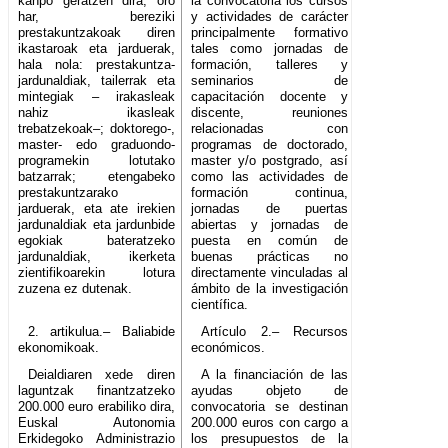
kanpo geratzen dira, oro
la convocatoria los cursos
har, bereziki
y actividades de carácter
prestakuntzakoak diren
principalmente formativo
ikastaroak eta jarduerak,
tales como jornadas de
hala nola: prestakuntza-
formación, talleres y
jardunaldiak, tailerrak eta
seminarios de
mintegiak – irakasleak
capacitación docente y
nahiz ikasleak
discente, reuniones
trebatzekoak–; doktorego-,
relacionadas con
master- edo graduondo-
programas de doctorado,
programekin lotutako
master y/o postgrado, así
batzarrak; etengabeko
como las actividades de
prestakuntzarako
formación continua,
jarduerak, eta ate irekien
jornadas de puertas
jardunaldiak eta jardunbide
abiertas y jornadas de
egokiak bateratzeko
puesta en común de
jardunaldiak, ikerketa
buenas prácticas no
zientifikoarekin lotura
directamente vinculadas al
zuzena ez dutenak.
ámbito de la investigación
científica.
2. artikulua.– Baliabide
Artículo 2.– Recursos
ekonomikoak.
económicos.
Deialdiaren xede diren
A la financiación de las
laguntzak finantzatzeko
ayudas objeto de
200.000 euro erabiliko dira,
convocatoria se destinan
Euskal Autonomia
200.000 euros con cargo a
Erkidegoko Administrazio
los presupuestos de la