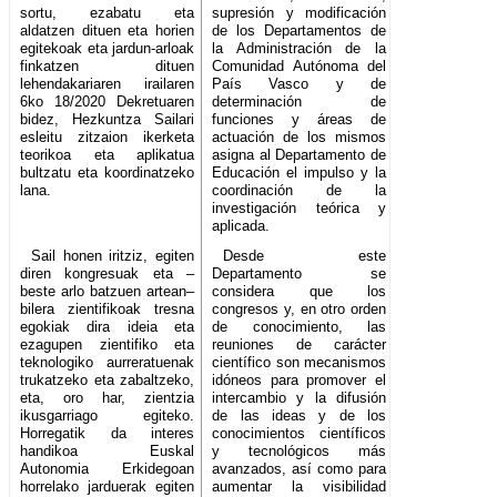
sortu, ezabatu eta
supresión y modificación
aldatzen dituen eta horien
de los Departamentos de
egitekoak eta jardun-arloak
la Administración de la
finkatzen dituen
Comunidad Autónoma del
lehendakariaren irailaren
País Vasco y de
6ko 18/2020 Dekretuaren
determinación de
bidez, Hezkuntza Sailari
funciones y áreas de
esleitu zitzaion ikerketa
actuación de los mismos
teorikoa eta aplikatua
asigna al Departamento de
bultzatu eta koordinatzeko
Educación el impulso y la
lana.
coordinación de la
investigación teórica y
aplicada.
Sail honen iritziz, egiten
Desde este
diren kongresuak eta –
Departamento se
beste arlo batzuen artean–
considera que los
bilera zientifikoak tresna
congresos y, en otro orden
egokiak dira ideia eta
de conocimiento, las
ezagupen zientifiko eta
reuniones de carácter
teknologiko aurreratuenak
científico son mecanismos
trukatzeko eta zabaltzeko,
idóneos para promover el
eta, oro har, zientzia
intercambio y la difusión
ikusgarriago egiteko.
de las ideas y de los
Horregatik da interes
conocimientos científicos
handikoa Euskal
y tecnológicos más
Autonomia Erkidegoan
avanzados, así como para
horrelako jarduerak egiten
aumentar la visibilidad