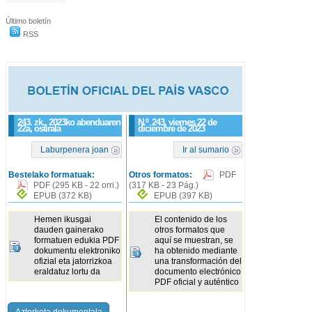
Último boletín
RSS
243. zk., 2023ko abenduaren
N.º
243
, viernes 22 de
22a, ostirala
diciembre de 2023
Laburpenera joan
Ir al sumario
Bestelako formatuak:
Otros formatos:
PDF
PDF
(295 KB - 22 orri.)
(317 KB - 23 Pág.)
EPUB
(372 KB)
EPUB
(397 KB)
Hemen ikusgai
El contenido de los
dauden gainerako
otros formatos que
formatuen edukia PDF
aquí se muestran, se
dokumentu elektroniko
ha obtenido mediante
ofizial eta jatorrizkoa
una transformación del
eraldatuz lortu da
documento electrónico
PDF oficial y auténtico
Azterketa dokumentala