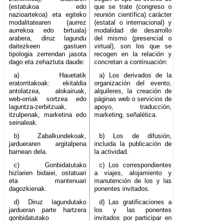
(estatukoa edo
que se trate (congreso o
nazioartekoa) eta egiteko
reunión científica) carácter
modalitatearen (aurrez
(estatal o internacional) y
aurrekoa edo birtuala)
modalidad de desarrollo
arabera, diruz lagundu
del mismo (presencial o
daitezkeen gastuen
virtual), son los que se
tipologia zerrendan jasota
recogen en la relación y
dago eta zehaztuta daude:
concretan a continuación:
a) Hauetatik
a) Los derivados de la
eratorritakoak: ekitaldia
organización del evento,
antolatzea, alokairuak,
alquileres, la creación de
web-orriak sortzea edo
páginas web o servicios de
laguntza-zerbitzuak,
apoyo, traducción,
itzulpenak, marketina edo
marketing, señalética.
seinaleak.
b) Zabalkundekoak,
b) Los de difusión,
jardueraren argitalpena
incluida la publicación de
barnean dela.
la actividad.
c) Gonbidatutako
c) Los correspondientes
hizlarien bidaiei, ostatuari
a viajes, alojamiento y
eta mantenuari
manutención de los y las
dagozkienak.
ponentes invitados.
d) Diruz lagundutako
d) Las gratificaciones a
jardueran parte hartzera
los y las ponentes
gonbidatutako
invitados por participar en