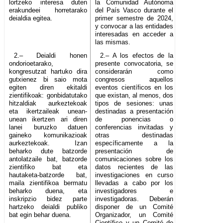
lortzeko interesa duten
la Comunidad Autónoma
erakundeei horretarako
del País Vasco durante el
deialdia egitea.
primer semestre de 2024,
y convocar a las entidades
interesadas en acceder a
las mismas.
2.– Deialdi honen
2.– A los efectos de la
ondorioetarako,
presente convocatoria, se
kongresutzat hartuko dira
considerarán como
gutxienez bi saio mota
congresos aquellos
egiten diren ekitaldi
eventos científicos en los
zientifikoak: gonbidatutako
que existan, al menos, dos
hitzaldiak aurkeztekoak
tipos de sesiones: unas
eta ikertzaileak unean-
destinadas a presentación
unean ikertzen ari diren
de ponencias o
lanei buruzko datuen
conferencias invitadas y
gaineko komunikazioak
otras destinadas
aurkeztekoak. Izan
específicamente a la
beharko dute batzorde
presentación de
antolatzaile bat, batzorde
comunicaciones sobre los
zientifiko bat eta
datos recientes de las
hautaketa-batzorde bat,
investigaciones en curso
maila zientifikoa bermatu
llevadas a cabo por los
beharko duena, eta
investigadores e
inskripzio bidez parte
investigadoras. Deberán
hartzeko deialdi publiko
disponer de un Comité
bat egin behar duena.
Organizador, un Comité
Científico y un Comité de