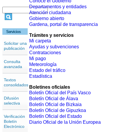
Conoce el Gobierno
Departamentos y entidades
Atención ciudadana
Gobierno abierto
Gardena, portal de transparencia
Servicios
Trámites y servicios
Mi carpeta
Solicitar una
Ayudas y subvenciones
publicación
Contrataciones
Mi pago
Consulta
Meteorología
avanzada
Estado del tráfico
Estadística
Textos
consolidados
Boletines oficiales
Boletín Oficial del País Vasco
Difusión
Boletín Oficial de Álava
selectiva
Boletín Oficial de Bizkaia
Boletín Oficial de Gipuzkoa
Boletín Oficial del Estado
Verificación
Boletín
Diario Oficial de la Unión Europea
Electrónico