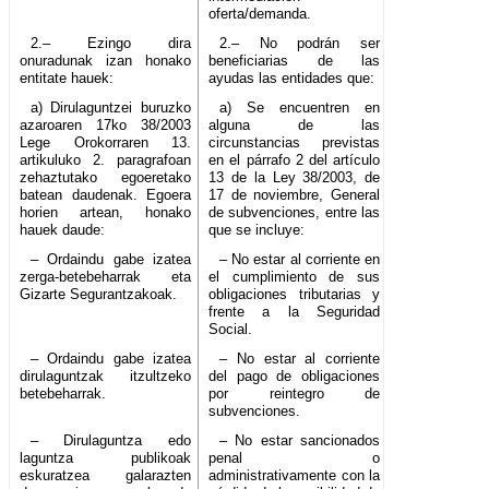
oferta/demanda.
2.– Ezingo dira
2.– No podrán ser
onuradunak izan honako
beneficiarias de las
entitate hauek:
ayudas las entidades que:
a) Dirulaguntzei buruzko
a) Se encuentren en
azaroaren 17ko 38/2003
alguna de las
Lege Orokorraren 13.
circunstancias previstas
artikuluko 2. paragrafoan
en el párrafo 2 del artículo
zehaztutako egoeretako
13 de la Ley 38/2003, de
batean daudenak. Egoera
17 de noviembre, General
horien artean, honako
de subvenciones, entre las
hauek daude:
que se incluye:
– Ordaindu gabe izatea
– No estar al corriente en
zerga-betebeharrak eta
el cumplimiento de sus
Gizarte Segurantzakoak.
obligaciones tributarias y
frente a la Seguridad
Social.
– Ordaindu gabe izatea
– No estar al corriente
dirulaguntzak itzultzeko
del pago de obligaciones
betebeharrak.
por reintegro de
subvenciones.
– Dirulaguntza edo
– No estar sancionados
laguntza publikoak
penal o
eskuratzea galarazten
administrativamente con la