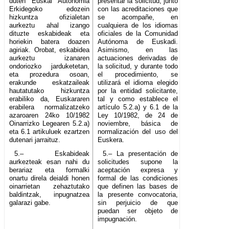
duten Euskal Autonomia
presentar la solicitud, junto
Erkidegoko edozein
con las acreditaciones que
hizkuntza ofizialetan
se acompañe, en
aurkeztu ahal izango
cualquiera de los idiomas
dituzte eskabideak eta
oficiales de la Comunidad
horiekin batera doazen
Autónoma de Euskadi.
agiriak. Orobat, eskabidea
Asimismo, en las
aurkeztu izanaren
actuaciones derivadas de
ondoriozko jarduketetan,
la solicitud, y durante todo
eta prozedura osoan,
el procedimiento, se
erakunde eskatzaileak
utilizará el idioma elegido
hautatutako hizkuntza
por la entidad solicitante,
erabiliko da, Euskararen
tal y como establece el
erabilera normalizatzeko
artículo 5.2.a) y 6.1 de la
azaroaren 24ko 10/1982
Ley 10/1982, de 24 de
Oinarrizko Legearen 5.2.a)
noviembre, básica de
eta 6.1 artikuluek ezartzen
normalización del uso del
dutenari jarraituz.
Euskera.
5.– Eskabideak
5.– La presentación de
aurkezteak esan nahi du
solicitudes supone la
berariaz eta formalki
aceptación expresa y
onartu direla deialdi honen
formal de las condiciones
oinarrietan zehaztutako
que definen las bases de
baldintzak, inpugnatzea
la presente convocatoria,
galarazi gabe.
sin perjuicio de que
puedan ser objeto de
impugnación.