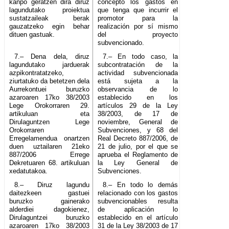
kanpo geratzen dira diruz
concepto los gastos en
lagundutako proiektua
que tenga que incurrir el
sustatzaileak berak
promotor para la
gauzatzeko egin behar
realización por sí mismo
dituen gastuak.
del proyecto
subvencionado.
7.– Dena dela, diruz
7.– En todo caso, la
lagundutako jarduerak
subcontratación de la
azpikontratatzeko,
actividad subvencionada
ziurtatuko da betetzen dela
está sujeta a la
Aurrekontuei buruzko
observancia de lo
azaroaren 17ko 38/2003
establecido en los
Lege Orokorraren 29.
artículos 29 de la Ley
artikuluan eta
38/2003, de 17 de
Dirulaguntzen Lege
noviembre, General de
Orokorraren
Subvenciones, y 68 del
Erregelamendua onartzen
Real Decreto 887/2006, de
duen uztailaren 21eko
21 de julio, por el que se
887/2006 Errege
aprueba el Reglamento de
Dekretuaren 68. artikuluan
la Ley General de
xedatutakoa.
Subvenciones.
8.– Diruz lagundu
8.– En todo lo demás
daitezkeen gastuei
relacionado con los gastos
buruzko gainerako
subvencionables resulta
alderdiei dagokienez,
de aplicación lo
Dirulaguntzei buruzko
establecido en el artículo
azaroaren 17ko 38/2003
31 de la Ley 38/2003 de 17