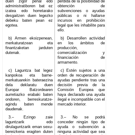
duen zigor penal edo
pérdida de la posibilidad de
administratiboren bat ez
obtención de
izatea edo horretarako
subvenciones o ayudas
desgaitzen duen legezko
públicas o ni hallarse
debeku baten pean ez
incursos en prohibición
egotea.
legal que les inhabilite para
ello.
b) Armen ekoizpenean,
b) Desarrollen actividad
merkaturatzean eta
en los ámbitos de
finantzaketan jarduten
producción,
dutenak.
comercialización y
financiación de
armamento.
c) Laguntza bat legez
c) Estén sujetos a una
kanpokoa eta barne-
orden de recuperación de
merkatuarekin bateraezina
ayudas pendiente tras una
dela deklaratu duen
decisión previa de la
Europar Batzordearen
Comisión Europea que
aurretiazko erabaki baten
haya declarado una ayuda
ondoren, berreskuratze-
ilegal e incompatible con el
agindu baten mende
mercado interior.
daudenak.
3.– Ezingo zaie
3.– No se podrá
laguntzarik edo
conceder ningún tipo de
dirulaguntzarik eman sexu-
ayuda o subvención a
bereizkeria eragiten duten
ninguna actividad que sea