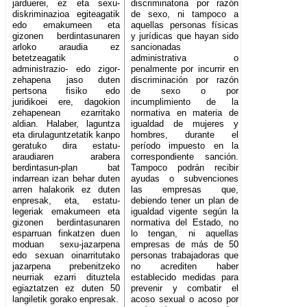
jarduerei, ez eta sexu-
discriminatoria por razón
diskriminazioa egiteagatik
de sexo, ni tampoco a
edo emakumeen eta
aquellas personas físicas
gizonen berdintasunaren
y jurídicas que hayan sido
arloko araudia ez
sancionadas
betetzeagatik
administrativa o
administrazio- edo zigor-
penalmente por incurrir en
zehapena jaso duten
discriminación por razón
pertsona fisiko edo
de sexo o por
juridikoei ere, dagokion
incumplimiento de la
zehapenean ezarritako
normativa en materia de
aldian. Halaber, laguntza
igualdad de mujeres y
eta dirulaguntzetatik kanpo
hombres, durante el
geratuko dira estatu-
período impuesto en la
araudiaren arabera
correspondiente sanción.
berdintasun-plan bat
Tampoco podrán recibir
indarrean izan behar duten
ayudas o subvenciones
arren halakorik ez duten
las empresas que,
enpresak, eta, estatu-
debiendo tener un plan de
legeriak emakumeen eta
igualdad vigente según la
gizonen berdintasunaren
normativa del Estado, no
esparruan finkatzen duen
lo tengan, ni aquellas
moduan sexu-jazarpena
empresas de más de 50
edo sexuan oinarritutako
personas trabajadoras que
jazarpena prebenitzeko
no acrediten haber
neurriak ezarri dituztela
establecido medidas para
egiaztatzen ez duten 50
prevenir y combatir el
langiletik gorako enpresak.
acoso sexual o acoso por