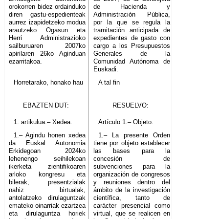
orokorren bidez ordainduko
de Hacienda y
diren gastu-espedienteak
Administración Pública,
aurrez izapidetzeko modua
por la que se regula la
arautzeko Ogasun eta
tramitación anticipada de
Herri Administrazioko
expedientes de gasto con
sailburuaren 2007ko
cargo a los Presupuestos
apirilaren 26ko Aginduan
Generales de la
ezarritakoa.
Comunidad Autónoma de
Euskadi.
Horretarako, honako hau
A tal fin
EBAZTEN DUT:
RESUELVO:
1. artikulua.– Xedea.
Artículo 1.– Objeto.
1.– Agindu honen xedea
1.– La presente Orden
da Euskal Autonomia
tiene por objeto establecer
Erkidegoan 2024ko
las bases para la
lehenengo seihilekoan
concesión de
ikerketa zientifikoaren
subvenciones para la
arloko kongresu eta
organización de congresos
bilerak, presentzialak
y reuniones dentro del
nahiz birtualak,
ámbito de la investigación
antolatzeko dirulaguntzak
científica, tanto de
emateko oinarriak ezartzea
carácter presencial como
eta dirulaguntza horiek
virtual, que se realicen en