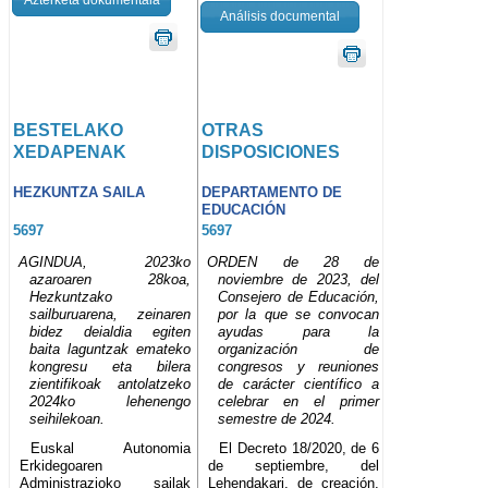
Análisis documental
BESTELAKO
OTRAS
XEDAPENAK
DISPOSICIONES
HEZKUNTZA SAILA
DEPARTAMENTO DE
EDUCACIÓN
5697
5697
AGINDUA, 2023ko
ORDEN de 28 de
azaroaren 28koa,
noviembre de 2023, del
Hezkuntzako
Consejero de Educación,
sailburuarena, zeinaren
por la que se convocan
bidez deialdia egiten
ayudas para la
baita laguntzak emateko
organización de
kongresu eta bilera
congresos y reuniones
zientifikoak antolatzeko
de carácter científico a
2024ko lehenengo
celebrar en el primer
seihilekoan.
semestre de 2024.
Euskal Autonomia
El Decreto 18/2020, de 6
Erkidegoaren
de septiembre, del
Administrazioko sailak
Lehendakari, de creación,