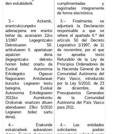
den eskabiderik.
cumplimentadas y
registradas íntegramente
de forma electrónica.
3.– Azkenik,
3.– Finalmente, se
erantzukizunpeko
adjuntará la Declaración
adierazpena ere erantsi
responsable a que se
behar da, azaroaren 11ko
refiere el apartado 6.º del
1/1997 Legegintzako
artículo 50 del Decreto
Dekretuaren 50.
Legislativo 1/1997, de 11
artikuluaren 6. apartatuan
de noviembre, por el que
aipatzen dena
se aprueba texto
(legegintzako dekretu
Refundido de la Ley de
horren bidez onartu da
Principios Ordenadores de
Euskal Autonomia
la Hacienda General de la
Erkidegoko Ogasun
Comunidad Autónoma del
Nagusiaren Antolarauei
País Vasco, introducido
buruzko Legearen testu
por la Ley 5/2010, de 23
bategina, Euskal
de diciembre, de
Autonomia Erkidegoaren
Presupuestos Generales
2011ko Aurrekontu
de la Comunidad
Orokorrak onartzen dituen
Autónoma del País Vasco
abenduaren 23ko 5/2010
para 2011.
Legearen bidez sartu
dena).
4.– Erakunde
4.– Las entidades
eskatzaileek aukeratzen
solicitantes podrán