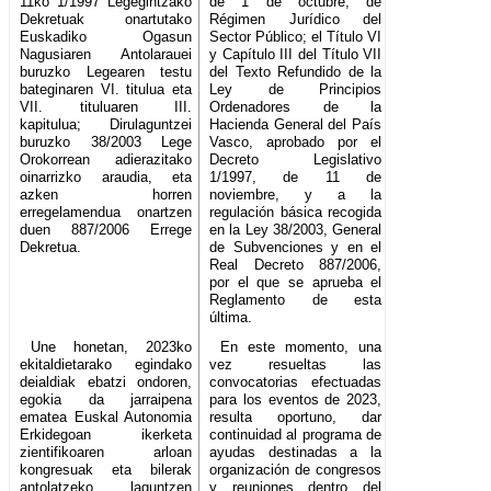
11ko 1/1997 Legegintzako
de 1 de octubre, de
Dekretuak onartutako
Régimen Jurídico del
Euskadiko Ogasun
Sector Público; el Título VI
Nagusiaren Antolarauei
y Capítulo III del Título VII
buruzko Legearen testu
del Texto Refundido de la
bateginaren VI. titulua eta
Ley de Principios
VII. tituluaren III.
Ordenadores de la
kapitulua; Dirulaguntzei
Hacienda General del País
buruzko 38/2003 Lege
Vasco, aprobado por el
Orokorrean adierazitako
Decreto Legislativo
oinarrizko araudia, eta
1/1997, de 11 de
azken horren
noviembre, y a la
erregelamendua onartzen
regulación básica recogida
duen 887/2006 Errege
en la Ley 38/2003, General
Dekretua.
de Subvenciones y en el
Real Decreto 887/2006,
por el que se aprueba el
Reglamento de esta
última.
Une honetan, 2023ko
En este momento, una
ekitaldietarako egindako
vez resueltas las
deialdiak ebatzi ondoren,
convocatorias efectuadas
egokia da jarraipena
para los eventos de 2023,
ematea Euskal Autonomia
resulta oportuno, dar
Erkidegoan ikerketa
continuidad al programa de
zientifikoaren arloan
ayudas destinadas a la
kongresuak eta bilerak
organización de congresos
antolatzeko laguntzen
y reuniones dentro del