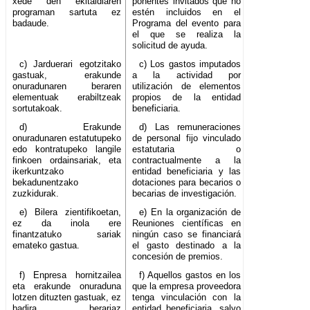
xede den ekitaldiaren
ponentes invitados que no
programan sartuta ez
estén incluidos en el
badaude.
Programa del evento para
el que se realiza la
solicitud de ayuda.
c) Jarduerari egotzitako
c) Los gastos imputados
gastuak, erakunde
a la actividad por
onuradunaren beraren
utilización de elementos
elementuak erabiltzeak
propios de la entidad
sortutakoak.
beneficiaria.
d) Erakunde
d) Las remuneraciones
onuradunaren estatutupeko
de personal fijo vinculado
edo kontratupeko langile
estatutaria o
finkoen ordainsariak, eta
contractualmente a la
ikerkuntzako
entidad beneficiaria y las
bekadunentzako
dotaciones para becarios o
zuzkidurak.
becarias de investigación.
e) Bilera zientifikoetan,
e) En la organización de
ez da inola ere
Reuniones científicas en
finantzatuko sariak
ningún caso se financiará
emateko gastua.
el gasto destinado a la
concesión de premios.
f) Enpresa hornitzailea
f) Aquellos gastos en los
eta erakunde onuraduna
que la empresa proveedora
lotzen dituzten gastuak, ez
tenga vinculación con la
badira berariaz
entidad beneficiaria, salvo