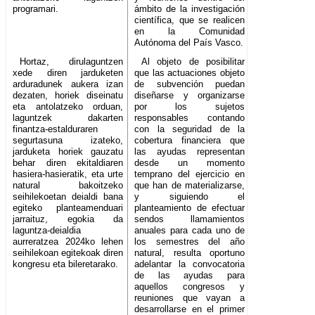
programari.
ámbito de la investigación
científica, que se realicen
en la Comunidad
Autónoma del País Vasco.
Hortaz, dirulaguntzen
Al objeto de posibilitar
xede diren jarduketen
que las actuaciones objeto
arduradunek aukera izan
de subvención puedan
dezaten, horiek diseinatu
diseñarse y organizarse
eta antolatzeko orduan,
por los sujetos
laguntzek dakarten
responsables contando
finantza-estalduraren
con la seguridad de la
segurtasuna izateko,
cobertura financiera que
jarduketa horiek gauzatu
las ayudas representan
behar diren ekitaldiaren
desde un momento
hasiera-hasieratik, eta urte
temprano del ejercicio en
natural bakoitzeko
que han de materializarse,
seihilekoetan deialdi bana
y siguiendo el
egiteko planteamenduari
planteamiento de efectuar
jarraituz, egokia da
sendos llamamientos
laguntza-deialdia
anuales para cada uno de
aurreratzea 2024ko lehen
los semestres del año
seihilekoan egitekoak diren
natural, resulta oportuno
kongresu eta bileretarako.
adelantar la convocatoria
de las ayudas para
aquellos congresos y
reuniones que vayan a
desarrollarse en el primer