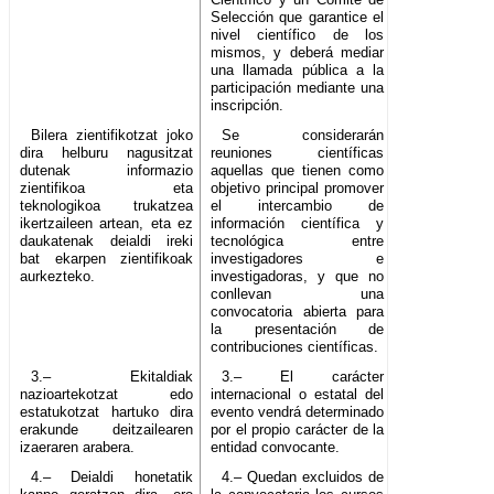
Selección que garantice el
nivel científico de los
mismos, y deberá mediar
una llamada pública a la
participación mediante una
inscripción.
Bilera zientifikotzat joko
Se considerarán
dira helburu nagusitzat
reuniones científicas
dutenak informazio
aquellas que tienen como
zientifikoa eta
objetivo principal promover
teknologikoa trukatzea
el intercambio de
ikertzaileen artean, eta ez
información científica y
daukatenak deialdi ireki
tecnológica entre
bat ekarpen zientifikoak
investigadores e
aurkezteko.
investigadoras, y que no
conllevan una
convocatoria abierta para
la presentación de
contribuciones científicas.
3.– Ekitaldiak
3.– El carácter
nazioartekotzat edo
internacional o estatal del
estatukotzat hartuko dira
evento vendrá determinado
erakunde deitzailearen
por el propio carácter de la
izaeraren arabera.
entidad convocante.
4.– Deialdi honetatik
4.– Quedan excluidos de