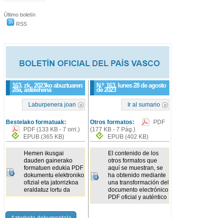
Último boletín
RSS
163. zk., 2023ko abuztuaren
N.º
163
, lunes 28 de agosto
28a, astelehena
de 2023
Laburpenera joan
Ir al sumario
Bestelako formatuak:
Otros formatos:
PDF
PDF
(133 KB - 7 orri.)
(177 KB - 7 Pág.)
EPUB
(365 KB)
EPUB
(402 KB)
Hemen ikusgai
El contenido de los
dauden gainerako
otros formatos que
formatuen edukia PDF
aquí se muestran, se
dokumentu elektroniko
ha obtenido mediante
ofizial eta jatorrizkoa
una transformación del
eraldatuz lortu da
documento electrónico
PDF oficial y auténtico
Azterketa dokumentala