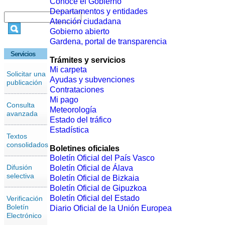
Conoce el Gobierno
Departamentos y entidades
Atención ciudadana
Gobierno abierto
Gardena, portal de transparencia
Servicios
Trámites y servicios
Mi carpeta
Solicitar una
Ayudas y subvenciones
publicación
Contrataciones
Mi pago
Consulta
Meteorología
avanzada
Estado del tráfico
Estadística
Textos
consolidados
Boletines oficiales
Boletín Oficial del País Vasco
Difusión
Boletín Oficial de Álava
selectiva
Boletín Oficial de Bizkaia
Boletín Oficial de Gipuzkoa
Boletín Oficial del Estado
Verificación
Boletín
Diario Oficial de la Unión Europea
Electrónico