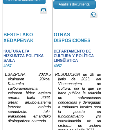
Análisis documental
BESTELAKO
OTRAS
XEDAPENAK
DISPOSICIONES
KULTURA ETA
DEPARTAMENTO DE
HIZKUNTZA POLITIKA
CULTURA Y POLÍTICA
SAILA
LINGÜÍSTICA
4057
4057
EBAZPENA, 2023ko
RESOLUCIÓN de 20 de
ekainaren 20koa,
junio de 2023, del
Kulturako
Viceconsejero de
sailburuordearena,
Cultura, por la que se
zeinaren bidez argitara
hace pública la relación
ematen baita 2023.
de subvenciones
urtean artxibo-sistema
concedidas y denegadas
jartzeko eta/edo
a entidades locales para
sendotzeko toki-
la puesta en
erakundeei emandako
funcionamiento y/o
dirulaguntzen zerrenda.
consolidación de un
sistema de archivo