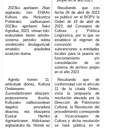
propio en el año 2023.
2023ko apirilaren 26an
Resultando que con
argitaratu zen EHAAn
fecha 26 de abril de 2023
Kultura eta Hizkuntza
se publicó en el BOPV la
Politikako sailburuaren
Orden de 19 de abril de
2023ko apirilaren 5eko
2023, del Consejero de
Agindua, 2023. urtean toki-
Cultura y Política
erakundeei beren artxibo-
Lingüística, por la que se
sistema jartzeko edota
establece el régimen de
sendotzeko dirulaguntzak
concesión de
emateko araubidea
subvenciones a entidades
ezartzen duena.
locales para la puesta en
funcionamiento y/o
consolidación de un
sistema de archivo propio
en el año 2023.
Agindu horren 11.
Resultando que de
artikuluak dionez, Kultura
conformidad con el artículo
Ondarearen
11 de la citada Orden,
Zuzendaritzaren ebazpen-
vista la propuesta de
proposamena ikusita,
resolución elevada por la
Kulturako sailburuordeari
Dirección de Patrimonio
dagokio prozedura
Cultural, la Resolución del
ebaztea, eta ebazpena
procedimiento corresponde
Euskal Herriko
al Viceconsejero de
Agintaritzaren Aldizkarian
Cultura y dicha resolución
argitaratuko da. Horrek ez
se hará pública en el