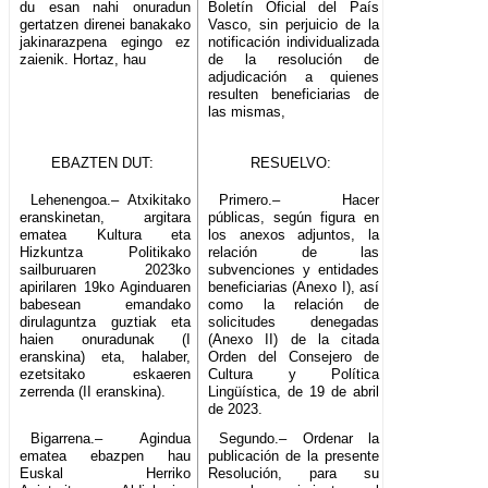
du esan nahi onuradun
Boletín Oficial del País
gertatzen direnei banakako
Vasco, sin perjuicio de la
jakinarazpena egingo ez
notificación individualizada
zaienik. Hortaz, hau
de la resolución de
adjudicación a quienes
resulten beneficiarias de
las mismas,
EBAZTEN DUT:
RESUELVO:
Lehenengoa.– Atxikitako
Primero.– Hacer
eranskinetan, argitara
públicas, según figura en
ematea Kultura eta
los anexos adjuntos, la
Hizkuntza Politikako
relación de las
sailburuaren 2023ko
subvenciones y entidades
apirilaren 19ko Aginduaren
beneficiarias (Anexo I), así
babesean emandako
como la relación de
dirulaguntza guztiak eta
solicitudes denegadas
haien onuradunak (I
(Anexo II) de la citada
eranskina) eta, halaber,
Orden del Consejero de
ezetsitako eskaeren
Cultura y Política
zerrenda (II eranskina).
Lingüística, de 19 de abril
de 2023.
Bigarrena.– Agindua
Segundo.– Ordenar la
ematea ebazpen hau
publicación de la presente
Euskal Herriko
Resolución, para su