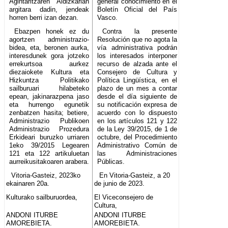
Agintaritzaren Aldizkarian
general conocimiento en el
argitara dadin, jendeak
Boletín Oficial del País
horren berri izan dezan.
Vasco.
Ebazpen honek ez du
Contra la presente
agortzen administrazio-
Resolución que no agota la
bidea, eta, beronen aurka,
vía administrativa podrán
interesdunek gora jotzeko
los interesados interponer
errekurtsoa aurkez
recurso de alzada ante el
diezaiokete Kultura eta
Consejero de Cultura y
Hizkuntza Politikako
Política Lingüística, en el
sailburuari hilabeteko
plazo de un mes a contar
epean, jakinarazpena jaso
desde el día siguiente de
eta hurrengo egunetik
su notificación expresa de
zenbatzen hasita; betiere,
acuerdo con lo dispuesto
Administrazio Publikoen
en los artículos 121 y 122
Administrazio Prozedura
de la Ley 39/2015, de 1 de
Erkideari buruzko urriaren
octubre, del Procedimiento
1eko 39/2015 Legearen
Administrativo Común de
121 eta 122 artikuluetan
las Administraciones
aurreikusitakoaren arabera.
Públicas.
Vitoria-Gasteiz, 2023ko
En Vitoria-Gasteiz, a 20
ekainaren 20a.
de junio de 2023.
Kulturako sailburuordea,
El Viceconsejero de
Cultura,
ANDONI ITURBE
ANDONI ITURBE
AMOREBIETA.
AMOREBIETA.