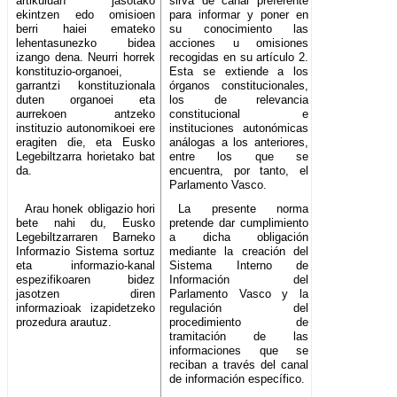
artikuluan jasotako
sirva de canal preferente
ekintzen edo omisioen
para informar y poner en
berri haiei emateko
su conocimiento las
lehentasunezko bidea
acciones u omisiones
izango dena. Neurri horrek
recogidas en su artículo 2.
konstituzio-organoei,
Esta se extiende a los
garrantzi konstituzionala
órganos constitucionales,
duten organoei eta
los de relevancia
aurrekoen antzeko
constitucional e
instituzio autonomikoei ere
instituciones autonómicas
eragiten die, eta Eusko
análogas a los anteriores,
Legebiltzarra horietako bat
entre los que se
da.
encuentra, por tanto, el
Parlamento Vasco.
Arau honek obligazio hori
La presente norma
bete nahi du, Eusko
pretende dar cumplimiento
Legebiltzarraren Barneko
a dicha obligación
Informazio Sistema sortuz
mediante la creación del
eta informazio-kanal
Sistema Interno de
espezifikoaren bidez
Información del
jasotzen diren
Parlamento Vasco y la
informazioak izapidetzeko
regulación del
prozedura arautuz.
procedimiento de
tramitación de las
informaciones que se
reciban a través del canal
de información específico.