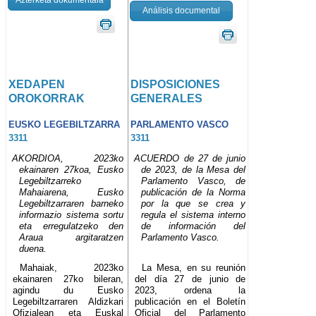
Análisis documental
XEDAPEN
DISPOSICIONES
OROKORRAK
GENERALES
EUSKO LEGEBILTZARRA
PARLAMENTO VASCO
3311
3311
AKORDIOA, 2023ko
ACUERDO de 27 de junio
ekainaren 27koa, Eusko
de 2023, de la Mesa del
Legebiltzarreko
Parlamento Vasco, de
Mahaiarena, Eusko
publicación de la Norma
Legebiltzarraren barneko
por la que se crea y
informazio sistema sortu
regula el sistema interno
eta erregulatzeko den
de información del
Araua argitaratzen
Parlamento Vasco.
duena.
Mahaiak, 2023ko
La Mesa, en su reunión
ekainaren 27ko bileran,
del día 27 de junio de
agindu du Eusko
2023, ordena la
Legebiltzarraren Aldizkari
publicación en el Boletín
Ofizialean eta Euskal
Oficial del Parlamento