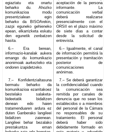
egiaztatu eta onartu
aceptación de la persona
beharko du. Ahozko
informante. La
komunikazioa modu
comunicación verbal
presentzialean egin
deberá realizarse
beharko da BISOArekin,
presencialmente con el
zazpi eguneko gehieneko
ORSII en el plazo máximo
epean, elkarrizketa eskatu
de siete días a contar
den egunetik zenbatzen
desde la solicitud de
hasita.
entrevista.
6.– Era berean,
6.– Igualmente, el canal
informazio-kanalak aukera
de información permitirá la
emango du komunikazio
presentación y tramitación
anonimoak aurkezteko eta
posterior de
ondoren izapidetzeko.
comunicaciones
anónimas.
7.– Konfidentzialtasuna
7.– Se deberá garantizar
bermatu beharko da
la confidencialidad cuando
komunikazioa ezarritakoez
la comunicación sea
bestelako salaketa-
remitida por canales de
bideetatik bidaltzen
denuncia que no sean los
denean edo haien
establecidos o a miembros
tratamenduaren ardura ez
del personal de la Cámara
duten Ganberako langileei
no responsables de su
bidaltzen zaienean.
tratamiento. El personal
Langileei behar bezalako
deberá haber sido
prestakuntza eman
debidamente formado en
beharko zaie arlo horretan,
esta materia y advertido