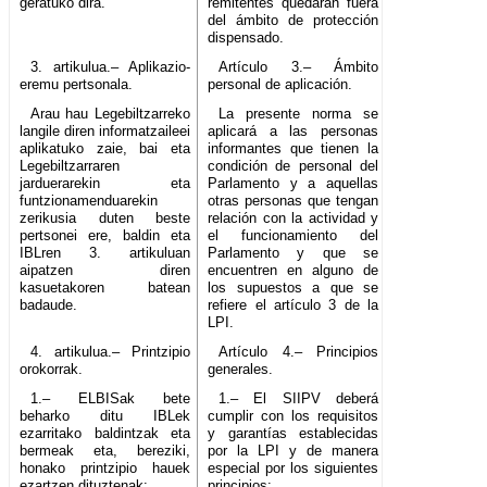
geratuko dira.
remitentes quedarán fuera
del ámbito de protección
dispensado.
3. artikulua.– Aplikazio-
Artículo 3.– Ámbito
eremu pertsonala.
personal de aplicación.
Arau hau Legebiltzarreko
La presente norma se
langile diren informatzaileei
aplicará a las personas
aplikatuko zaie, bai eta
informantes que tienen la
Legebiltzarraren
condición de personal del
jarduerarekin eta
Parlamento y a aquellas
funtzionamenduarekin
otras personas que tengan
zerikusia duten beste
relación con la actividad y
pertsonei ere, baldin eta
el funcionamiento del
IBLren 3. artikuluan
Parlamento y que se
aipatzen diren
encuentren en alguno de
kasuetakoren batean
los supuestos a que se
badaude.
refiere el artículo 3 de la
LPI.
4. artikulua.– Printzipio
Artículo 4.– Principios
orokorrak.
generales.
1.– ELBISak bete
1.– El SIIPV deberá
beharko ditu IBLek
cumplir con los requisitos
ezarritako baldintzak eta
y garantías establecidas
bermeak eta, bereziki,
por la LPI y de manera
honako printzipio hauek
especial por los siguientes
ezartzen dituztenak:
principios: