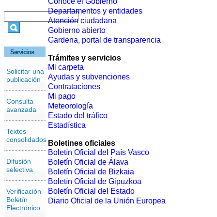
Conoce el Gobierno
Departamentos y entidades
Atención ciudadana
Gobierno abierto
Gardena, portal de transparencia
Servicios
Trámites y servicios
Mi carpeta
Solicitar una
Ayudas y subvenciones
publicación
Contrataciones
Mi pago
Consulta
Meteorología
avanzada
Estado del tráfico
Estadística
Textos
consolidados
Boletines oficiales
Boletín Oficial del País Vasco
Difusión
Boletín Oficial de Álava
selectiva
Boletín Oficial de Bizkaia
Boletín Oficial de Gipuzkoa
Boletín Oficial del Estado
Verificación
Boletín
Diario Oficial de la Unión Europea
Electrónico