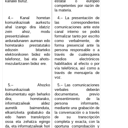
kanalei buruz.
estatal o europeo
competentes por razón de
la materia.
4.– Kanal horretan
4.– La presentación de
komunikazioak aurkeztu
las correspondientes
ahal izango dira idatziz
comunicaciones ante este
zein ahoz, modu
canal interno se podrá
presentzialean
formalizar tanto por escrito
arduradunaren aurrean edo
como verbalmente, de
horretarako prestatutako
forma presencial ante la
edozein bitarteko
persona responsable o a
elektronikoren bidez edo
través de cualesquiera
telefonoz, bai eta ahots-
medios electrónicos
mezularitzaren bidez ere.
habilitados al efecto o por
vía telefónica, así como a
través de mensajería de
voz.
5.– Ahozko
5.– Las comunicaciones
komunikazioak
verbales deberán
dokumentatu egin beharko
documentarse, previo
dira; horretarako,
consentimiento de la
informatzaileak aldez
persona informante,
aurretik baimenduta,
mediante una grabación de
elkarrizketa grabatuko da
la conversación o a través
edo haren transkripzio
de su transcripción
osoa eta zehatza egingo
completa y exacta, con la
da, eta informatzaileak hori
oportuna comprobación y