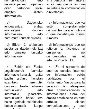
komunikazioan edo
a la persona informante y
jakinarazpenean aipatzen
a las personas a las que
diren pertsonei soilik
se refiera la comunicación
eragiten dieten
o revelación.
informazioak.
c) Dagoeneko
c) Informaciones que ya
jendearentzat erabat
estén completamente
eskuragarri dauden
disponibles para el público
informazioak edo
o que constituyan meros
zurrumurru hutsak direnak.
rumores.
d) IBLren 2. artikuluan
d) Informaciones que se
jasota ez dauden ekintza
refieran a acciones u
edo omisioei buruzko
omisiones no
informazioak.
comprendidas en el
artículo 2 de la LPI.
4.– Baldin eta Eusko
4.– En el supuesto de
Legebiltzarrak barneko
que los canales internos
informazio-kanalak gaitu
de información estén
baditu artikulu honetan
habilitados por el
ezarritako eremutik
Parlamento Vasco para la
kanpoko beste edozein
recepción de cualesquiera
komunikazio edo
otras comunicaciones o
informazio jasotzeko,
informaciones fuera del
komunikazio horiek eta
ámbito establecido en este
haien igorleak eskainitako
artículo, dichas
babes-eremutik kanpo
comunicaciones y sus