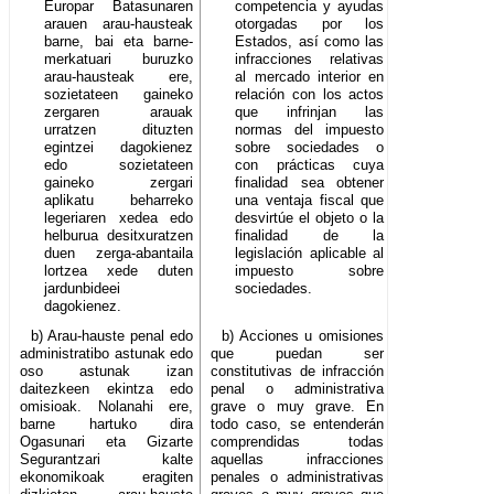
Europar Batasunaren
competencia y ayudas
arauen arau-hausteak
otorgadas por los
barne, bai eta barne-
Estados, así como las
merkatuari buruzko
infracciones relativas
arau-hausteak ere,
al mercado interior en
sozietateen gaineko
relación con los actos
zergaren arauak
que infrinjan las
urratzen dituzten
normas del impuesto
egintzei dagokienez
sobre sociedades o
edo sozietateen
con prácticas cuya
gaineko zergari
finalidad sea obtener
aplikatu beharreko
una ventaja fiscal que
legeriaren xedea edo
desvirtúe el objeto o la
helburua desitxuratzen
finalidad de la
duen zerga-abantaila
legislación aplicable al
lortzea xede duten
impuesto sobre
jardunbideei
sociedades.
dagokienez.
b) Arau-hauste penal edo
b) Acciones u omisiones
administratibo astunak edo
que puedan ser
oso astunak izan
constitutivas de infracción
daitezkeen ekintza edo
penal o administrativa
omisioak. Nolanahi ere,
grave o muy grave. En
barne hartuko dira
todo caso, se entenderán
Ogasunari eta Gizarte
comprendidas todas
Segurantzari kalte
aquellas infracciones
ekonomikoak eragiten
penales o administrativas