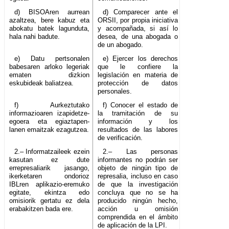
d) BISOAren aurrean
d) Comparecer ante el
azaltzea, bere kabuz eta
ORSII, por propia iniciativa
abokatu batek lagunduta,
y acompañada, si así lo
hala nahi badute.
desea, de una abogada o
de un abogado.
e) Datu pertsonalen
e) Ejercer los derechos
babesaren arloko legeriak
que le confiere la
ematen dizkion
legislación en materia de
eskubideak baliatzea.
protección de datos
personales.
f) Aurkeztutako
f) Conocer el estado de
informazioaren izapidetze-
la tramitación de su
egoera eta egiaztapen-
información y los
lanen emaitzak ezagutzea.
resultados de las labores
de verificación.
2.– Informatzaileek ezein
2.– Las personas
kasutan ez dute
informantes no podrán ser
errepresaliarik jasango,
objeto de ningún tipo de
ikerketaren ondorioz
represalia, incluso en caso
IBLren aplikazio-eremuko
de que la investigación
egitate, ekintza edo
concluya que no se ha
omisiorik gertatu ez dela
producido ningún hecho,
erabakitzen bada ere.
acción u omisión
comprendida en el ámbito
de aplicación de la LPI.