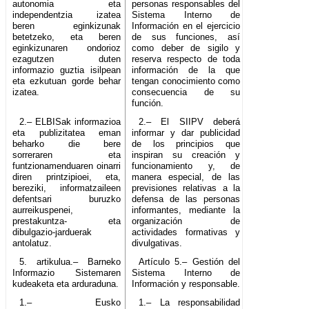
autonomia eta
personas responsables del
independentzia izatea
Sistema Interno de
beren eginkizunak
Información en el ejercicio
betetzeko, eta beren
de sus funciones, así
eginkizunaren ondorioz
como deber de sigilo y
ezagutzen duten
reserva respecto de toda
informazio guztia isilpean
información de la que
eta ezkutuan gorde behar
tengan conocimiento como
izatea.
consecuencia de su
función.
2.– ELBISak informazioa
2.– El SIIPV deberá
eta publizitatea eman
informar y dar publicidad
beharko die bere
de los principios que
sorreraren eta
inspiran su creación y
funtzionamenduaren oinarri
funcionamiento y, de
diren printzipioei, eta,
manera especial, de las
bereziki, informatzaileen
previsiones relativas a la
defentsari buruzko
defensa de las personas
aurreikuspenei,
informantes, mediante la
prestakuntza- eta
organización de
dibulgazio-jarduerak
actividades formativas y
antolatuz.
divulgativas.
5. artikulua.– Barneko
Artículo 5.– Gestión del
Informazio Sistemaren
Sistema Interno de
kudeaketa eta arduraduna.
Información y responsable.
1.– Eusko
1.– La responsabilidad