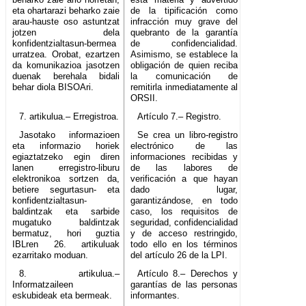
eta ohartarazi beharko zaie
de la tipificación como
arau-hauste oso astuntzat
infracción muy grave del
jotzen dela
quebranto de la garantía
konfidentzialtasun-bermea
de confidencialidad.
urratzea. Orobat, ezartzen
Asimismo, se establece la
da komunikazioa jasotzen
obligación de quien reciba
duenak berehala bidali
la comunicación de
behar diola BISOAri.
remitirla inmediatamente al
ORSII.
7. artikulua.– Erregistroa.
Artículo 7.– Registro.
Jasotako informazioen
Se crea un libro-registro
eta informazio horiek
electrónico de las
egiaztatzeko egin diren
informaciones recibidas y
lanen erregistro-liburu
de las labores de
elektronikoa sortzen da,
verificación a que hayan
betiere segurtasun- eta
dado lugar,
konfidentzialtasun-
garantizándose, en todo
baldintzak eta sarbide
caso, los requisitos de
mugatuko baldintzak
seguridad, confidencialidad
bermatuz, hori guztia
y de acceso restringido,
IBLren 26. artikuluak
todo ello en los términos
ezarritako moduan.
del artículo 26 de la LPI.
8. artikulua.–
Artículo 8.– Derechos y
Informatzaileen
garantías de las personas
eskubideak eta bermeak.
informantes.