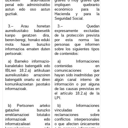
dizkieten arau-hauste
graves o muy graves que
penal edo administratibo
impliquen quebranto
astun edo oso astun
económico para la
guztiak.
Hacienda y para la
Seguridad Social.
3.– Arau honetan
3.– Quedan
aurreikusitako babesetik
expresamente excluidas
kanpo geratzen dira,
de la protección prevista
beren-beregi, honako eduki
por esta norma las
mota hauei buruzko
personas que informen
informazioa ematen duten
sobre los siguientes tipos
pertsonak:
de contenidos:
a) Barneko informazio-
a) Informaciones
kanaletako batengatik edo
contenidas en
IBLren 18.2.a) artikuluan
comunicaciones que
aurreikusitako arrazoiren
hayan sido inadmitidas por
batengatik onartu ez diren
algún canal interno de
komunikazioetan jasotako
información o por alguna
informazioak.
de las causas previstas en
el artículo 18.2.a) de la
LPI.
b) Pertsonen arteko
b) Informaciones
gatazkei buruzko
vinculadas a
erreklamazioei lotutako
reclamaciones sobre
informazioak edo
conflictos interpersonales
informatzaileari eta
o que afecten únicamente