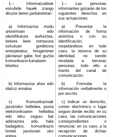
1.– Informatzaileek
1.– Las personas
eskubide hauek izango
informantes gozarán de los
dituzte beren jarduketetan:
siguientes derechos en
sus actuaciones:
a) Informazioa modu
a) Presentar la
anonimoan edo
información de forma
identifikatuta aurkeztea,
anónima o con su
betiere bere nortasuna
identificación,
ezkutuan gordetzea
respetándose, en todo
errespetatuz, hirugarrenei
caso, la reserva de su
jakinarazi gabe, hori guztia
identidad, no siendo
komunikazio-kanalaren
revelada a terceras
bitartez.
personas, todo ello a
través del canal de
comunicación.
b) Informazioa ahoz edo
b) Formular la
idatziz ematea.
información verbalmente o
por escrito.
c) Komunikazioak
c) Indicar un domicilio,
jasotzeko helbidea, posta
correo electrónico o lugar
elektronikoaren helbidea
seguro donde recibir, en su
edo leku seguru bat
caso, las comunicaciones
adieraztea edo, hala
correspondientes o
badagokio, komunikazio
renunciar, en su caso, a la
horiek jasotzeari uko
recepción de dichas
egitea.
comunicaciones.