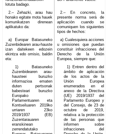
lotuta badago.
2.– Zehazki, arau hau
2.– En concreto, la
honako egitate mota hauek
presente norma será de
komunikatzen direnean
aplicación cuando se
aplikatuko da:
comuniquen los siguientes
tipos de hechos:
a) Europar Batasuneko
a) Cualesquiera acciones
Zuzenbidearen arau-hauste
u omisiones que puedan
izan daitekeen edozein
constituir infracciones del
ekintza edo omisio, baldin
Derecho de la Unión
eta:
Europea, siempre que:
1) Batasuneko
1) Entren dentro del
Zuzenbidearen arau-
ámbito de aplicación
hausteei buruzko
de los actos de la
informazioa ematen
Unión Europea
duten pertsonak
enumerados en el
babesteari buruzko
anexo de la Directiva
Europako
(UE) 2019/1937 del
Parlamentuaren eta
Parlamento Europeo y
Kontseiluaren 2019ko
del Consejo, de 23 de
urriaren 23ko
octubre de 2019,
2019/1937 (EB)
relativa a la protección
Zuzentarauaren
de las personas que
eranskinean
informen sobre
zerrendatutako
infracciones del
Europar Batasunaren
Derecho de la Unión,