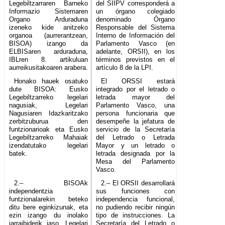
Legebiltzarraren Barneko
del SIIPV corresponderá a
Informazio Sistemaren
un órgano colegiado
Organo Arduraduna
denominado Órgano
izeneko kide anitzeko
Responsable del Sistema
organoa (aurrerantzean,
Interno de Información del
BISOA) izango da
Parlamento Vasco (en
ELBISaren arduraduna,
adelante, ORSII), en los
IBLren 8. artikuluan
términos previstos en el
aurreikusitakoaren arabera.
artículo 8 de la LPI.
Honako hauek osatuko
El ORSSI estará
dute BISOA: Eusko
integrado por el letrado o
Legebiltzarreko legelari
letrada mayor del
nagusiak, Legelari
Parlamento Vasco, una
Nagusiaren Idazkaritzako
persona funcionaria que
zerbitzuburua den
desempeñe la jefatura de
funtzionarioak eta Eusko
servicio de la Secretaría
Legebiltzarreko Mahaiak
del Letrado o Letrada
izendatutako legelari
Mayor y un letrado o
batek.
letrada designada por la
Mesa del Parlamento
Vasco.
2.– BISOAk
2.– El ORSII desarrollará
independentzia
sus funciones con
funtzionalarekin beteko
independencia funcional,
ditu bere eginkizunak, eta
no pudiendo recibir ningún
ezin izango du inolako
tipo de instrucciones. La
jarraibiderik jaso. Legelari
Secretaría del Letrado o