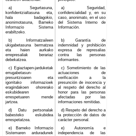
a) Segurtasuna,
a) Seguridad,
konfidentzialtasuna eta,
confidencialidad y, en su
hala badagokio,
caso, anonimato, en el uso
anonimotasuna, Barneko
del Sistema Interno de
Informazio Sistema
Información.
erabiltzeko.
b) Informatzaileen
b) Garantía de
ukigabetasuna bermatzea
indemnidad y prohibición
eta haien aurkako
expresa de represalias
errepresaliak berariaz
contra las personas
debekatzea.
informantes.
c) Egiaztapen-jarduketak
c) Sometimiento de las
errugabetasun-
actuaciones de
presuntzioaren eta
verificación a la
igorritako informazioek
presunción de inocencia y
eragindakoen ohorerako
al respeto del derecho al
eskubidearen
honor para las personas
errespetuaren mende
afectadas por las
jartzea.
informaciones remitidas.
d) Datu pertsonalak
d) Respeto del derecho a
babesteko eskubidea
la protección de datos de
errespetatzea.
carácter personal.
e) Barneko Informazio
e) Autonomía e
Sistemaren arduradunek
independencia de las