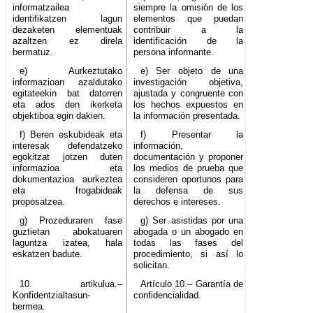
informatzailea
siempre la omisión de los
identifikatzen lagun
elementos que puedan
dezaketen elementuak
contribuir a la
azaltzen ez direla
identificación de la
bermatuz.
persona informante.
e) Aurkeztutako
e) Ser objeto de una
informazioan azaldutako
investigación objetiva,
egitateekin bat datorren
ajustada y congruente con
eta ados den ikerketa
los hechos expuestos en
objektiboa egin dakien.
la información presentada.
f) Beren eskubideak eta
f) Presentar la
interesak defendatzeko
información,
egokitzat jotzen duten
documentación y proponer
informazioa eta
los medios de prueba que
dokumentazioa aurkeztea
consideren oportunos para
eta frogabideak
la defensa de sus
proposatzea.
derechos e intereses.
g) Prozeduraren fase
g) Ser asistidas por una
guztietan abokatuaren
abogada o un abogado en
laguntza izatea, hala
todas las fases del
eskatzen badute.
procedimiento, si así lo
solicitan.
10. artikulua.–
Artículo 10.– Garantía de
Konfidentzialtasun-
confidencialidad.
bermea.