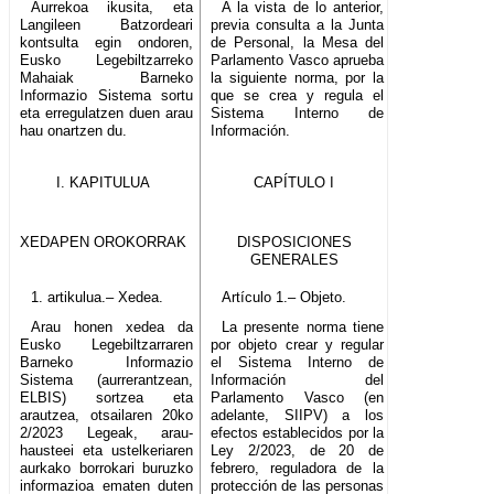
Aurrekoa ikusita, eta
A la vista de lo anterior,
Langileen Batzordeari
previa consulta a la Junta
kontsulta egin ondoren,
de Personal, la Mesa del
Eusko Legebiltzarreko
Parlamento Vasco aprueba
Mahaiak Barneko
la siguiente norma, por la
Informazio Sistema sortu
que se crea y regula el
eta erregulatzen duen arau
Sistema Interno de
hau onartzen du.
Información.
I. KAPITULUA
CAPÍTULO I
XEDAPEN OROKORRAK
DISPOSICIONES
GENERALES
1. artikulua.– Xedea.
Artículo 1.– Objeto.
Arau honen xedea da
La presente norma tiene
Eusko Legebiltzarraren
por objeto crear y regular
Barneko Informazio
el Sistema Interno de
Sistema (aurrerantzean,
Información del
ELBIS) sortzea eta
Parlamento Vasco (en
arautzea, otsailaren 20ko
adelante, SIIPV) a los
2/2023 Legeak, arau-
efectos establecidos por la
hausteei eta ustelkeriaren
Ley 2/2023, de 20 de
aurkako borrokari buruzko
febrero, reguladora de la
informazioa ematen duten
protección de las personas