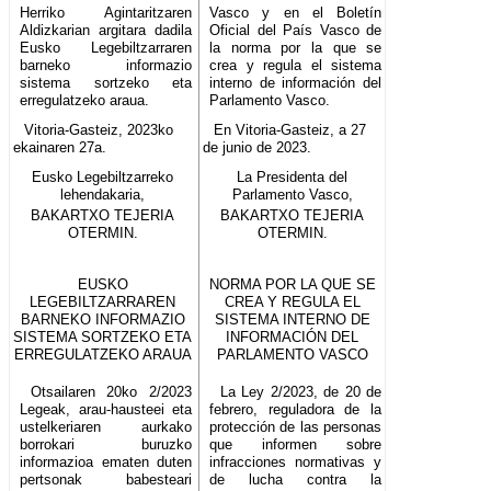
Herriko Agintaritzaren
Vasco y en el Boletín
Aldizkarian argitara dadila
Oficial del País Vasco de
Eusko Legebiltzarraren
la norma por la que se
barneko informazio
crea y regula el sistema
sistema sortzeko eta
interno de información del
erregulatzeko araua.
Parlamento Vasco.
Vitoria-Gasteiz, 2023ko
En Vitoria-Gasteiz, a 27
ekainaren 27a.
de junio de 2023.
Eusko Legebiltzarreko
La Presidenta del
lehendakaria,
Parlamento Vasco,
BAKARTXO TEJERIA
BAKARTXO TEJERIA
OTERMIN.
OTERMIN.
EUSKO
NORMA POR LA QUE SE
LEGEBILTZARRAREN
CREA Y REGULA EL
BARNEKO INFORMAZIO
SISTEMA INTERNO DE
SISTEMA SORTZEKO ETA
INFORMACIÓN DEL
ERREGULATZEKO ARAUA
PARLAMENTO VASCO
Otsailaren 20ko 2/2023
La Ley 2/2023, de 20 de
Legeak, arau-hausteei eta
febrero, reguladora de la
ustelkeriaren aurkako
protección de las personas
borrokari buruzko
que informen sobre
informazioa ematen duten
infracciones normativas y
pertsonak babesteari
de lucha contra la