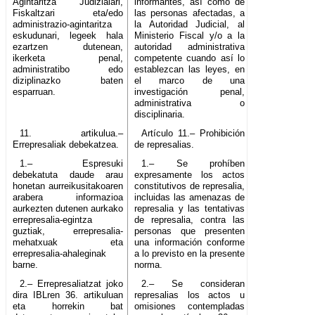
Agintaritza Judizialari,
informantes, así como de
Fiskaltzari eta/edo
las personas afectadas, a
administrazio-agintaritza
la Autoridad Judicial, al
eskudunari, legeek hala
Ministerio Fiscal y/o a la
ezartzen dutenean,
autoridad administrativa
ikerketa penal,
competente cuando así lo
administratibo edo
establezcan las leyes, en
diziplinazko baten
el marco de una
esparruan.
investigación penal,
administrativa o
disciplinaria.
11. artikulua.–
Artículo 11.– Prohibición
Errepresaliak debekatzea.
de represalias.
1.– Espresuki
1.– Se prohíben
debekatuta daude arau
expresamente los actos
honetan aurreikusitakoaren
constitutivos de represalia,
arabera informazioa
incluidas las amenazas de
aurkezten dutenen aurkako
represalia y las tentativas
errepresalia-egintza
de represalia, contra las
guztiak, errepresalia-
personas que presenten
mehatxuak eta
una información conforme
errepresalia-ahaleginak
a lo previsto en la presente
barne.
norma.
2.– Errepresaliatzat joko
2.– Se consideran
dira IBLren 36. artikuluan
represalias los actos u
eta horrekin bat
omisiones contempladas