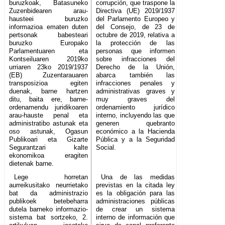
buruzkoak, Batasuneko
corrupción, que traspone la
Zuzenbidearen arau-
Directiva (UE) 2019/1937
hausteei buruzko
del Parlamento Europeo y
informazioa ematen duten
del Consejo, de 23 de
pertsonak babesteari
octubre de 2019, relativa a
buruzko Europako
la protección de las
Parlamentuaren eta
personas que informen
Kontseiluaren 2019ko
sobre infracciones del
urriaren 23ko 2019/1937
Derecho de la Unión,
(EB) Zuzentarauaren
abarca también las
transposizioa egiten
infracciones penales y
duenak, barne hartzen
administrativas graves y
ditu, baita ere, barne-
muy graves del
ordenamendu juridikoaren
ordenamiento jurídico
arau-hauste penal eta
interno, incluyendo las que
administratibo astunak eta
generen quebranto
oso astunak, Ogasun
económico a la Hacienda
Publikoari eta Gizarte
Pública y a la Seguridad
Segurantzari kalte
Social.
ekonomikoa eragiten
dietenak barne.
Lege horretan
Una de las medidas
aurreikusitako neurrietako
previstas en la citada ley
bat da administrazio
es la obligación para las
publikoek betebeharra
administraciones públicas
dutela barneko informazio-
de crear un sistema
sistema bat sortzeko, 2.
interno de información que