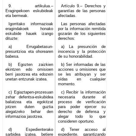
9. artikulua.–
Artículo 9.– Derechos y
Eraginpekoen eskubideak
garantías de las personas
eta bermeak.
afectadas.
Igorritako informazioak
Las personas afectadas
eragindakoek honako
por la información remitida
eskubide hauek izango
gozarán de los siguientes
dituzte:
derechos:
a) Errugabetasun-
a) La presunción de
presuntzioa eta ohorearen
inocencia y la protección
babesa.
de su honorabilidad.
b) Egozten zaizkien
b) Ser informadas de las
ekintzen edo omisioen
acciones u omisiones que
berri jasotzea eta edozein
se les atribuyan y ser
unetan entzunak izatea.
oídas en cualquier
momento.
c) Egiaztapen-prozesuan
c) Recibir la información
zehar defentsa-eskubidea
necesaria durante el
baliatzea eta egokitzat
proceso de verificación
jotzen duten guztia
para poder ejercer su
alegatzeko behar den
derecho de defensa y
informazioa jasotzea.
alegar todo lo que
consideren oportuno.
d) Espedienterako
d) Tener acceso al
sarbidea izatea, betiere
expediente, garantizando