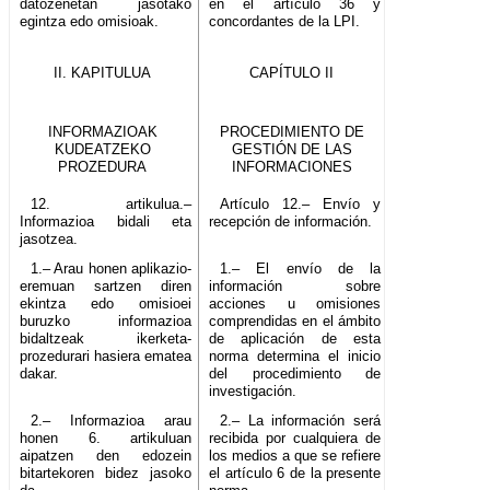
datozenetan jasotako
en el artículo 36 y
egintza edo omisioak.
concordantes de la LPI.
II. KAPITULUA
CAPÍTULO II
INFORMAZIOAK
PROCEDIMIENTO DE
KUDEATZEKO
GESTIÓN DE LAS
PROZEDURA
INFORMACIONES
12. artikulua.–
Artículo 12.– Envío y
Informazioa bidali eta
recepción de información.
jasotzea.
1.– Arau honen aplikazio-
1.– El envío de la
eremuan sartzen diren
información sobre
ekintza edo omisioei
acciones u omisiones
buruzko informazioa
comprendidas en el ámbito
bidaltzeak ikerketa-
de aplicación de esta
prozedurari hasiera ematea
norma determina el inicio
dakar.
del procedimiento de
investigación.
2.– Informazioa arau
2.– La información será
honen 6. artikuluan
recibida por cualquiera de
aipatzen den edozein
los medios a que se refiere
bitartekoren bidez jasoko
el artículo 6 de la presente