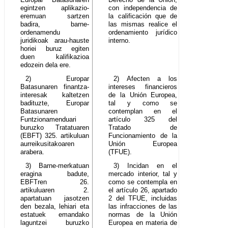
egintzen aplikazio-
con independencia de
eremuan sartzen
la calificación que de
badira, barne-
las mismas realice el
ordenamendu
ordenamiento jurídico
juridikoak arau-hauste
interno.
horiei buruz egiten
duen kalifikazioa
edozein dela ere.
2) Europar
2) Afecten a los
Batasunaren finantza-
intereses financieros
interesak kaltetzen
de la Unión Europea,
badituzte, Europar
tal y como se
Batasunaren
contemplan en el
Funtzionamenduari
artículo 325 del
buruzko Tratatuaren
Tratado de
(EBFT) 325. artikuluan
Funcionamiento de la
aurreikusitakoaren
Unión Europea
arabera.
(TFUE).
3) Barne-merkatuan
3) Incidan en el
eragina badute,
mercado interior, tal y
EBFTren 26.
como se contempla en
artikuluaren 2.
el artículo 26, apartado
apartatuan jasotzen
2 del TFUE, incluidas
den bezala, lehiari eta
las infracciones de las
estatuek emandako
normas de la Unión
laguntzei buruzko
Europea en materia de