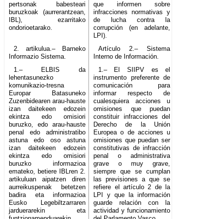
pertsonak babesteari
que informen sobre
buruzkoak (aurrerantzean,
infracciones normativas y
IBL), ezarritako
de lucha contra la
ondorioetarako.
corrupción (en adelante,
LPI).
2. artikulua.– Barneko
Artículo 2.– Sistema
Informazio Sistema.
Interno de Información.
1.– ELBIS da
1.– El SIIPV es el
lehentasunezko
instrumento preferente de
komunikazio-tresna
comunicación para
Europar Batasuneko
informar respecto de
Zuzenbidearen arau-hauste
cualesquiera acciones u
izan daitekeen edozein
omisiones que puedan
ekintza edo omisiori
constituir infracciones del
buruzko, edo arau-hauste
Derecho de la Unión
penal edo administratibo
Europea o de acciones u
astuna edo oso astuna
omisiones que puedan ser
izan daitekeen edozein
constitutivas de infracción
ekintza edo omisiori
penal o administrativa
buruzko informazioa
grave o muy grave,
emateko, betiere IBLren 2.
siempre que se cumplan
artikuluan aipatzen diren
las previsiones a que se
aurreikuspenak betetzen
refiere el artículo 2 de la
badira eta informazioa
LPI y que la información
Eusko Legebiltzarraren
guarde relación con la
jarduerarekin eta
actividad y funcionamiento
funtzionamenduarekin
del Parlamento Vasco.