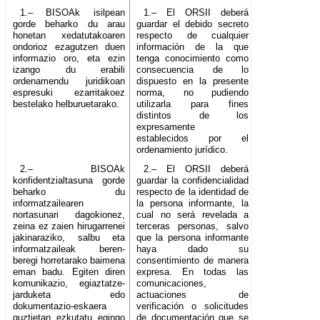
1.– BISOAk isilpean
1.– El ORSII deberá
gorde beharko du arau
guardar el debido secreto
honetan xedatutakoaren
respecto de cualquier
ondorioz ezagutzen duen
información de la que
informazio oro, eta ezin
tenga conocimiento como
izango du erabili
consecuencia de lo
ordenamendu juridikoan
dispuesto en la presente
espresuki ezarritakoez
norma, no pudiendo
bestelako helburuetarako.
utilizarla para fines
distintos de los
expresamente
establecidos por el
ordenamiento jurídico.
2.– BISOAk
2.– El ORSII deberá
konfidentzialtasuna gorde
guardar la confidencialidad
beharko du
respecto de la identidad de
informatzailearen
la persona informante, la
nortasunari dagokionez,
cual no será revelada a
zeina ez zaien hirugarrenei
terceras personas, salvo
jakinaraziko, salbu eta
que la persona informante
informatzaileak beren-
haya dado su
beregi horretarako baimena
consentimiento de manera
eman badu. Egiten diren
expresa. En todas las
komunikazio, egiaztatze-
comunicaciones,
jarduketa edo
actuaciones de
dokumentazio-eskaera
verificación o solicitudes
guztietan ezkutatu egingo
de documentación que se