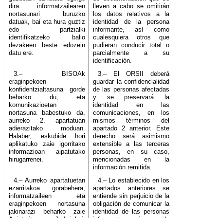
dira informatzailearen
lleven a cabo se omitirán
nortasunari buruzko
los datos relativos a la
datuak, bai eta hura guztiz
identidad de la persona
edo partzialki
informante, así como
identifikatzeko balio
cualesquiera otros que
dezakeen beste edozein
pudieran conducir total o
datu ere.
parcialmente a su
identificación.
3.– BISOAk
3.– El ORSII deberá
eraginpekoen
guardar la confidencialidad
konfidentzialtasuna gorde
de las personas afectadas
beharko du, eta
y se preservará la
komunikazioetan
identidad en las
nortasuna babestuko da,
comunicaciones, en los
aurreko 2. apartatuan
mismos términos del
adierazitako moduan.
apartado 2 anterior. Este
Halaber, eskubide hori
derecho será asimismo
aplikatuko zaie igorritako
extensible a las terceras
informazioan aipatutako
personas, en su caso,
hirugarrenei.
mencionadas en la
información remitida.
4.– Aurreko apartatuetan
4.– Lo establecido en los
ezarritakoa gorabehera,
apartados anteriores se
informatzaileen eta
entiende sin perjuicio de la
eraginpekoen nortasuna
obligación de comunicar la
jakinarazi beharko zaie
identidad de las personas