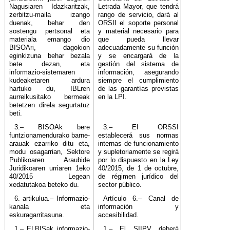
Nagusiaren Idazkaritzak,
Letrada Mayor, que tendrá
zerbitzu-maila izango
rango de servicio, dará al
duenak, behar den
ORSII el soporte personal
sostengu pertsonal eta
y material necesario para
materiala emango dio
que pueda llevar
BISOAri, dagokion
adecuadamente su función
eginkizuna behar bezala
y se encargará de la
bete dezan, eta
gestión del sistema de
informazio-sistemaren
información, asegurando
kudeaketaren ardura
siempre el cumplimiento
hartuko du, IBLren
de las garantías previstas
aurreikusitako bermeak
en la LPI.
betetzen direla segurtatuz
beti.
3.– BISOAk bere
3.– El ORSSI
funtzionamendurako barne-
establecerá sus normas
arauak ezarriko ditu eta,
internas de funcionamiento
modu osagarrian, Sektore
y supletoriamente se regirá
Publikoaren Araubide
por lo dispuesto en la Ley
Juridikoaren urriaren 1eko
40/2015, de 1 de octubre,
40/2015 Legean
de régimen jurídico del
xedatutakoa beteko du.
sector público.
6. artikulua.– Informazio-
Artículo 6.– Canal de
kanala eta
información y
eskuragarritasuna.
accesibilidad.
1.– ELBISak informazio-
1.– El SIIPV deberá