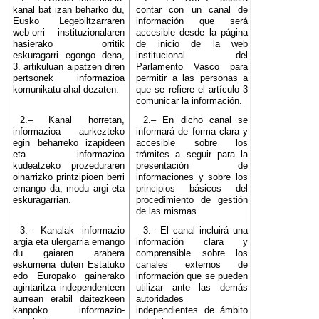
kanal bat izan beharko du,
contar con un canal de
Eusko Legebiltzarraren
información que será
web-orri instituzionalaren
accesible desde la página
hasierako orritik
de inicio de la web
eskuragarri egongo dena,
institucional del
3. artikuluan aipatzen diren
Parlamento Vasco para
pertsonek informazioa
permitir a las personas a
komunikatu ahal dezaten.
que se refiere el artículo 3
comunicar la información.
2.– Kanal horretan,
2.– En dicho canal se
informazioa aurkezteko
informará de forma clara y
egin beharreko izapideen
accesible sobre los
eta informazioa
trámites a seguir para la
kudeatzeko prozeduraren
presentación de
oinarrizko printzipioen berri
informaciones y sobre los
emango da, modu argi eta
principios básicos del
eskuragarrian.
procedimiento de gestión
de las mismas.
3.– Kanalak informazio
3.– El canal incluirá una
argia eta ulergarria emango
información clara y
du gaiaren arabera
comprensible sobre los
eskumena duten Estatuko
canales externos de
edo Europako gainerako
información que se pueden
agintaritza independenteen
utilizar ante las demás
aurrean erabil daitezkeen
autoridades
kanpoko informazio-
independientes de ámbito