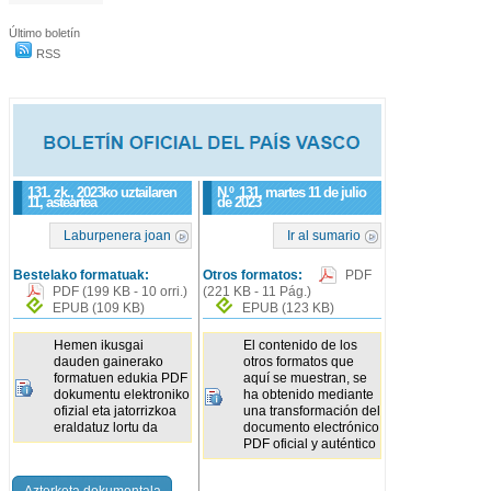
Último boletín
RSS
131. zk., 2023ko uztailaren
N.º
131
, martes 11 de julio
11, asteartea
de 2023
Laburpenera joan
Ir al sumario
Bestelako formatuak:
Otros formatos:
PDF
PDF
(199 KB - 10 orri.)
(221 KB - 11 Pág.)
EPUB
(109 KB)
EPUB
(123 KB)
Hemen ikusgai
El contenido de los
dauden gainerako
otros formatos que
formatuen edukia PDF
aquí se muestran, se
dokumentu elektroniko
ha obtenido mediante
ofizial eta jatorrizkoa
una transformación del
eraldatuz lortu da
documento electrónico
PDF oficial y auténtico
Azterketa dokumentala