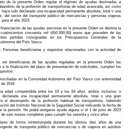
eto de la presente Orden regular el régimen de ayudas destinadas a
abandono de la profesión de transportistas de edad avanzada, así como
s haya sido declarada una incapacidad permanente absoluta, total o una
ez, del sector del transporte público de mercancías y personas viajeras
, para el año 2023.
 financiación de las ayudas previstas en la presente Orden se destina la
 cuatrocientos cincuenta mil (450.000,00) euros que proceden de las
entes partidas consignadas en los Presupuestos Generales de la
utónoma del País Vasco.
.– Personas beneficiarias y requisitos relacionados con la actividad de
.
 ser beneficiarias de las ayudas reguladas en la presente Orden las
 a la finalización del plazo de presentación de solicitudes, cumplan los
quisitos:
omiciliadas en la Comunidad Autónoma del País Vasco con anterioridad
o de 2018.
na edad comprendida entre los 63 y los 64 años, ambos inclusive, o
o declarada una incapacidad permanente absoluta, total o una gran
ra el desempeño de la profesión habitual de transportista, habiendo
ución del Instituto Nacional de la Seguridad Social indicando la fecha de
e la pensión. No podrá otorgarse ayuda alguna si el 1 de junio de 2023
 de seis meses completos para cumplir los sesenta y cinco años.
ulares de forma ininterrumpida durante los últimos diez años de una
 vigente de transporte público de mercancías o de viajeros en autobús