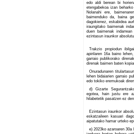
edo aldi berean bi horien
etengabekoa izan beharko 
Nolanahi ere, baimenaren
baimenduko da, baina geh
dagokienez, eskabidea aurk
iraungitako baimenak inda
duen baimenak indarrean
ezintasun iraunkor absolut
Trakzio propiodun ibilg
apirilaren 16a baino lehen
garraio publikorako diren
direnak baimen baten kopia
Onuradunaren titulartasu
lehen bidaiarien garraio p
edo tokiko eremukoak diren
d) Gizarte Segurantzak
egotea, hain justu ere a
hilabetetik pasatzen ez den
Ezintasun iraunkor absol
eskatzaileen kasuari dago
aipatutako hamar urteko ep
e) 2023ko azaroaren 30a b
jarduera bertan behera uzt