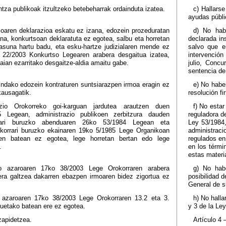
ntza publikoak itzultzeko betebeharrak ordainduta izatea.
c) Hallars
ayudas públi
oaren deklarazioa eskatu ez izana, edozein prozeduratan
d) No habe
na, konkurtsoan deklaratuta ez egotea, salbu eta horretan
declarada in
asuna hartu badu, eta esku-hartze judizialaren mende ez
salvo que e
 22/2003 Konkurtso Legearen arabera desgaitua izatea,
intervención
aian ezarritako desgaitze-aldia amaitu gabe.
julio, Concu
sentencia de 
gindako edozein kontraturen suntsiarazpen irmoa eragin ez
e) No haber
kausagatik.
resolución fi
azio Orokorreko goi-karguan jardutea arautzen duen
f) No esta
 Legean, administrazio publikoen zerbitzura dauden
reguladora de
sunari buruzko abenduaren 26ko 53/1984 Legean eta
Ley 53/1984,
korrari buruzko ekainaren 19ko 5/1985 Lege Organikoan
administrac
uren batean ez egotea, lege horretan bertan edo lege
regulados en
.
en los térmi
estas materi
ko azaroaren 17ko 38/2003 Lege Orokorraren arabera
g) No hab
era galtzea dakarren ebazpen irmoaren bidez zigortua ez
posibilidad 
General de 
o azaroaren 17ko 38/2003 Lege Orokorraren 13.2 eta 3.
h) No halla
kuetako batean ere ez egotea.
y 3 de la Le
izapidetzea.
Artículo 4 