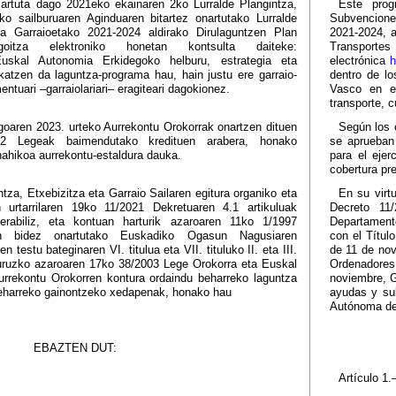
artuta dago 2021eko ekainaren 2ko Lurralde Plangintza,
Este pro
ko sailburuaren Aginduaren bitartez onartutako Lurralde
Subvenciones
ta Garraioetako 2021-2024 aldirako Dirulaguntzen Plan
2021-2024, a
goitza elektroniko honetan kontsulta daiteke:
Transporte
skal Autonomia Erkidegoko helburu, estrategia eta
electrónica
h
okatzen da laguntza-programa hau, hain justu ere garraio-
dentro de l
ntuari –garraiolariari– eragiteari dagokionez.
Vasco en el
transporte, c
oaren 2023. urteko Aurrekontu Orokorrak onartzen dituen
Según los 
2 Legeak baimendutako kredituen arabera, honako
se aprueban
nahikoa aurrekontu-estaldura dauka.
para el ejer
cobertura pr
ntza, Etxebizitza eta Garraio Sailaren egitura organiko eta
En su virt
 urtarrilaren 19ko 11/2021 Dekretuaren 4.1 artikuluak
Decreto 11
rabiliz, eta kontuan harturik azaroaren 11ko 1/1997
Departamento
en bidez onartutako Euskadiko Ogasun Nagusiaren
con el Título
 testu bateginaren VI. titulua eta VII. tituluko II. eta III.
de 11 de nov
buruzko azaroaren 17ko 38/2003 Lege Orokorra eta Euskal
Ordenadores
rrekontu Orokorren kontura ordaindu beharreko laguntza
noviembre, G
 beharreko gainontzeko xedapenak, honako hau
ayudas y su
Autónoma de
EBAZTEN DUT:
Artículo 1.