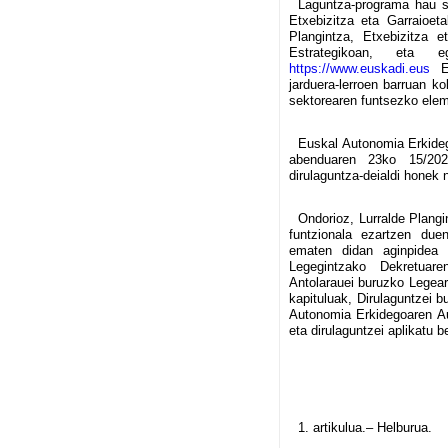
Laguntza-programa hau s
Etxebizitza eta Garraioeta
Plangintza, Etxebizitza e
Estrategikoan, eta e
https://www.euskadi.eus
Eu
jarduera-lerroen barruan k
sektorearen funtsezko eleme
Euskal Autonomia Erkideg
abenduaren 23ko 15/202
dirulaguntza-deialdi honek 
Ondorioz, Lurralde Plangi
funtzionala ezartzen duen
ematen didan aginpidea e
Legegintzako Dekretuar
Antolarauei buruzko Legearen
kapituluak, Dirulaguntzei 
Autonomia Erkidegoaren Au
eta dirulaguntzei aplikatu
1. artikulua.– Helburua.