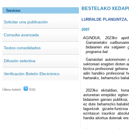
BESTELAKO XEDAP
Servicios
LURRALDE PLANGINTZA, 
Solicitar una publicación
2097
Consulta avanzada
AGINDUA, 2023ko apiril
Garraioetako sailburuar
bidaiarien eta salgaien 
Textos consolidados
programa bat.
Garraiolari autonomoen a
Difusión selectiva
sektoreari eragiten dioten a
bizitza profesional gehiena
adin handiko profesional h
Verificación Boletín Electrónico
hartarako, beharrezko baliab
Último boletín
RSS
2023ko ekitaldian, hona
astunetan errepidez egiten
bidaiarien garraio publikoa;
ez dute beharrezko baliabid
laguntzek gizarte-funtzio
ezintasun iraunkor absolu
handia aitortua dutenak ere