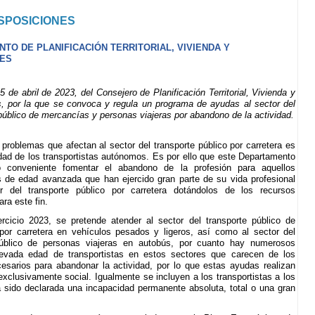
SPOSICIONES
TO DE PLANIFICACIÓN TERRITORIAL, VIVIENDA Y
ES
de abril de 2023, del Consejero de Planificación Territorial, Vivienda y
s, por la que se convoca y regula un programa de ayudas al sector del
público de mercancías y personas viajeras por abandono de la actividad.
problemas que afectan al sector del transporte público por carretera es
dad de los transportistas autónomos. Es por ello que este Departamento
 conveniente fomentar el abandono de la profesión para aquellos
s de edad avanzada que han ejercido gran parte de su vida profesional
r del transporte público por carretera dotándolos de los recursos
ra este fin.
ercicio 2023, se pretende atender al sector del transporte público de
or carretera en vehículos pesados y ligeros, así como al sector del
público de personas viajeras en autobús, por cuanto hay numerosos
evada edad de transportistas en estos sectores que carecen de los
esarios para abandonar la actividad, por lo que estas ayudas realizan
exclusivamente social. Igualmente se incluyen a los transportistas a los
 sido declarada una incapacidad permanente absoluta, total o una gran