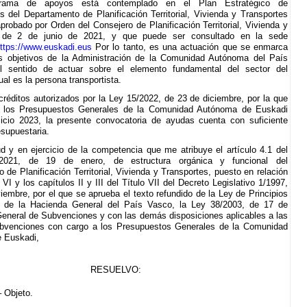
grama de apoyos está contemplado en el Plan Estratégico de
 del Departamento de Planificación Territorial, Vivienda y Transportes
probado por Orden del Consejero de Planificación Territorial, Vivienda y
s de 2 de junio de 2021, y que puede ser consultado en la sede
ttps://www.euskadi.eus
Por lo tanto, es una actuación que se enmarca
os objetivos de la Administración de la Comunidad Autónoma del País
 sentido de actuar sobre el elemento fundamental del sector del
ual es la persona transportista.
créditos autorizados por la Ley 15/2022, de 23 de diciembre, por la que
 los Presupuestos Generales de la Comunidad Autónoma de Euskadi
cicio 2023, la presente convocatoria de ayudas cuenta con suficiente
esupuestaria.
ud y en ejercicio de la competencia que me atribuye el artículo 4.1 del
/2021, de 19 de enero, de estructura orgánica y funcional del
 de Planificación Territorial, Vivienda y Transportes, puesto en relación
 VI y los capítulos II y III del Título VII del Decreto Legislativo 1/1997,
iembre, por el que se aprueba el texto refundido de la Ley de Principios
 de la Hacienda General del País Vasco, la Ley 38/2003, de 17 de
eneral de Subvenciones y con las demás disposiciones aplicables a las
bvenciones con cargo a los Presupuestos Generales de la Comunidad
 Euskadi,
RESUELVO:
– Objeto.