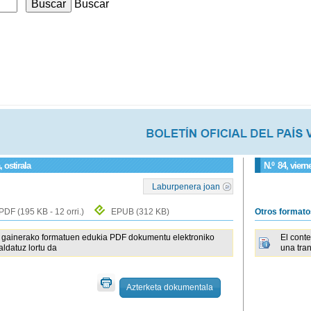
Buscar
 ostirala
N.º
84
, vier
Laburpenera joan
PDF
(195 KB - 12 orri.)
EPUB
(312 KB)
Otros format
gainerako formatuen edukia PDF dokumentu elektroniko
El cont
raldatuz lortu da
una tra
Azterketa dokumentala