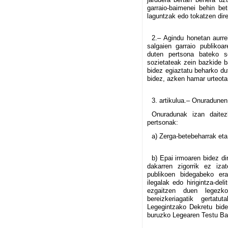
garraio-baimenei behin bet
laguntzak edo tokatzen dire
2.– Agindu honetan aurre
salgaien garraio publikoa
duten pertsona bateko so
sozietateak zein bazkide b
bidez egiaztatu beharko dut
bidez, azken hamar urteota
3. artikulua.– Onuradunen
Onuradunak izan daitez
pertsonak:
a) Zerga-betebeharrak et
b) Epai irmoaren bidez di
dakarren zigorrik ez izat
publikoen bidegabeko erabi
ilegalak edo hirigintza-de
ezgaitzen duen legezk
bereizkeriagatik gertat
Legegintzako Dekretu bid
buruzko Legearen Testu Bat