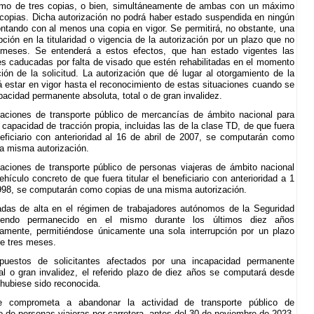
mo de tres copias, o bien, simultáneamente de ambas con un máximo
s copias. Dicha autorización no podrá haber estado suspendida en ningún
tando con al menos una copia en vigor. Se permitirá, no obstante, una
pción en la titularidad o vigencia de la autorización por un plazo que no
 meses. Se entenderá a estos efectos, que han estado vigentes las
es caducadas por falta de visado que estén rehabilitadas en el momento
ión de la solicitud. La autorización que dé lugar al otorgamiento de la
 estar en vigor hasta el reconocimiento de estas situaciones cuando se
pacidad permanente absoluta, total o de gran invalidez.
zaciones de transporte público de mercancías de ámbito nacional para
 capacidad de tracción propia, incluidas las de la clase TD, de que fuera
eneficiario con anterioridad al 16 de abril de 2007, se computarán como
a misma autorización.
zaciones de transporte público de personas viajeras de ámbito nacional
ehículo concreto de que fuera titular el beneficiario con anterioridad a 1
1998, se computarán como copias de una misma autorización.
adas de alta en el régimen de trabajadores autónomos de la Seguridad
biendo permanecido en el mismo durante los últimos diez años
damente, permitiéndose únicamente una sola interrupción por un plazo
e tres meses.
puestos de solicitantes afectados por una incapacidad permanente
tal o gran invalidez, el referido plazo de diez años se computará desde
 hubiese sido reconocida.
 comprometa a abandonar la actividad de transporte público de
 de personas viajeras por carretera, antes del 30 de noviembre de 2023,