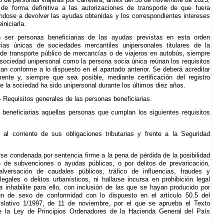
de forma definitiva a las autorizaciones de transporte de que fuera
igándose a devolver las ayudas obtenidas y los correspondientes intereses
iniciarla.
 ser personas beneficiarias de las ayudas previstas en esta orden
cias únicas de sociedades mercantiles unipersonales titulares de la
 de transporte público de mercancías o de viajeros en autobús, siempre
 sociedad unipersonal como la persona socia única reúnan los requisitos
tan conforme a lo dispuesto en el apartado anterior. Se deberá acreditar
nte y, siempre que sea posible, mediante certificación del registro
ue la sociedad ha sido unipersonal durante los últimos diez años.
– Requisitos generales de las personas beneficiarias.
 beneficiarias aquellas personas que cumplan los siguientes requisitos
e al corriente de sus obligaciones tributarias y frente a la Seguridad
rse condenada por sentencia firme a la pena de pérdida de la posibilidad
 de subvenciones o ayudas públicas, o por delitos de prevaricación,
lversación de caudales públicos, tráfico de influencias, fraudes y
legales o delitos urbanísticos, ni hallarse incursa en prohibición legal
a inhabilite para ello, con inclusión de las que se hayan producido por
ión de sexo de conformidad con lo dispuesto en el artículo 50.5 del
islativo 1/1997, de 11 de noviembre, por el que se aprueba el Texto
e la Ley de Principios Ordenadores de la Hacienda General del País