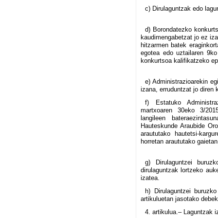
c) Dirulaguntzak edo lagu
d) Borondatezko konkurts
kaudimengabetzat jo ez iza
hitzarmen batek eraginkort
egotea edo uztailaren 9ko
konkurtsoa kalifikatzeko ep
e) Administrazioarekin e
izana, erruduntzat jo diren 
f) Estatuko Administr
martxoaren 30eko 3/2015
langileen bateraezinta
Hauteskunde Araubide Oro
araututako hautetsi-karg
horretan araututako gaietan
g) Dirulaguntzei buruz
dirulaguntzak lortzeko auk
izatea.
h) Dirulaguntzei buruzk
artikuluetan jasotako debe
4. artikulua.– Laguntzak 