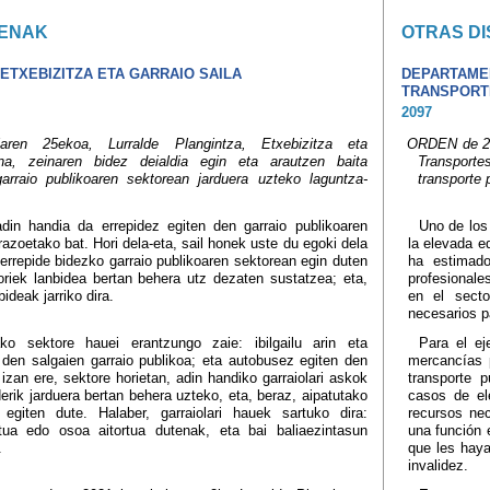
ENAK
OTRAS DI
ETXEBIZITZA ETA GARRAIO SAILA
DEPARTAMEN
TRANSPORT
2097
aren 25ekoa, Lurralde Plangintza, Etxebizitza eta
ORDEN de 25 
ena, zeinaren bidez deialdia egin eta arautzen baita
Transporte
garraio publikoaren sektorean jarduera uzteko laguntza-
transporte 
din handia da errepidez egiten den garraio publikoaren
Uno de los 
razoetako bat. Hori dela-eta, sail honek uste du egoki dela
la elevada e
 errepide bidezko garraio publikoaren sektorean egin duten
ha estimado
oriek lanbidea bertan behera utz dezaten sustatzea; eta,
profesionale
ideak jarriko dira.
en el secto
necesarios pa
ko sektore hauei erantzungo zaie: ibilgailu arin eta
Para el ej
 den salgaien garraio publikoa; eta autobusez egiten den
mercancías p
 izan ere, sektore horietan, adin handiko garraiolari askok
transporte 
erik jarduera bertan behera uzteko, eta, beraz, aipatutako
casos de el
a egiten dute. Halaber, garraiolari hauek sartuko dira:
recursos nec
tua edo osoa aitortua dutenak, eta bai baliaezintasun
una función 
.
que les haya
invalidez.