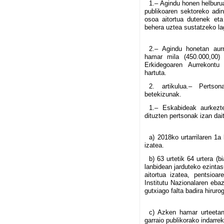
1.– Agindu honen helburua
publikoaren sektoreko adin
osoa aitortua dutenek eta
behera uztea sustatzeko la
2.– Agindu honetan aurr
hamar mila (450.000,00)
Erkidegoaren Aurrekontu 
hartuta.
2. artikulua.– Pertson
betekizunak.
1.– Eskabideak aurkez
dituzten pertsonak izan da
a) 2018ko urtarrilaren 1
izatea.
b) 63 urtetik 64 urtera (b
lanbidean jarduteko ezinta
aitortua izatea, pentsioa
Institutu Nazionalaren eba
gutxiago falta badira hirur
c) Azken hamar urteetan
garraio publikorako indarrek