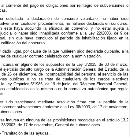
e al corriente del pago de obligaciones por reintegro de subvenciones o
cas.
r solicitado la declaración de concurso voluntario, no haber sido
solvente en cualquier procedimiento, no hallarse declarada en concurso,
n este haya adquirido la eficacia un convenio, y no estar sujeta a
 judicial o haber sido inhabilitada conforme a la Ley 22/2003, de 9 de
rsal, sin que haya concluido el período de inhabilitación fijado en la
calificación del concurso.
 dado lugar, por causa de la que hubieren sido declarada culpable, a la
rme de cualquier contrato celebrado con la administración.
r incursa en alguno de los supuestos de la Ley 3/2015, de 30 de marzo,
l ejercicio del alto cargo de la Administración General del Estado, de la
 de 26 de diciembre, de Incompatibilidad del personal al servicio de las
iones públicas o no se trata de cualquiera de los cargos electivos
 la Ley Orgánica 5/1985, de 19 de junio, del Régimen Electoral General,
nos establecidos en la misma o en la normativa autonómica que regule
as.
er sido sancionada mediante resolución firme con la perdida de la
de obtener subvenciones conforme a la Ley 38/2003, de 17 de noviembre,
subvenciones.
rse incursa en ninguna de las prohibiciones recogidas en el artículo 13.2
y 38/2003, de 17 de noviembre, General de subvenciones.
– Tramitación de las ayudas.