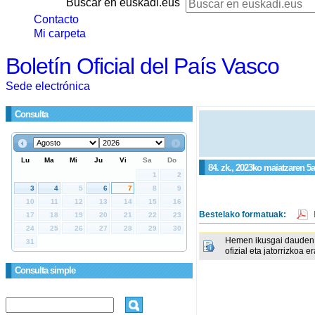
Buscar en euskadi.eus
Contacto
Mi carpeta
Boletín Oficial del País Vasco
Sede electrónica
Consulta
84. zk., 2023ko maiatzaren 5a,
Bestelako formatuak:
Hemen ikusgai dauden 
ofizial eta jatorrizkoa e
Consulta simple