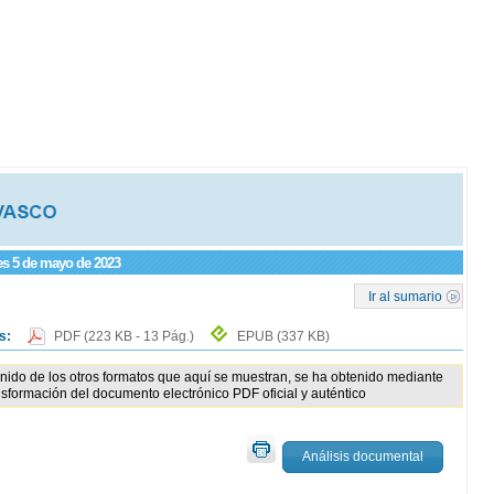
nes 5 de mayo de 2023
Ir al sumario
os:
PDF
(223 KB - 13 Pág.)
EPUB
(337 KB)
enido de los otros formatos que aquí se muestran, se ha obtenido mediante
nsformación del documento electrónico PDF oficial y auténtico
Análisis documental