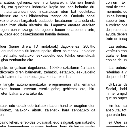
a izatea, gehienez ere hiru kopiarekin. Baimen horrek
con un máxi
du, eta gutxienez indarreko kopia bat izan beharko du.
total de tre
 titulartasunean edo indarraldian eten bat edukitzea
momento, con
ienez ere hiru hilabetekoa izango da. Ondorio horiei
única interru
ezterakoan birgaiturik badaude, bisatuaren falta dela-eta
supere tres
rrean izan direla ulertuko da. Laguntza ematea eragiten
autorizacion
 egon behar izango du egoera hauen onarpenera arte,
de presentac
ua, osoa edo baliaezintasun handia denean.
ayuda deberá
trate de inca
ailuei (barne direla TD motakoak) dagokienez, 2007ko
Las autori
, onuradunaren titulartasunpeko diren baimenak, salgaien
vehículo con
ak, zehazki, estatuko, eskualdeko edo tokiko eremukoak
titular el b
 gisa zenbatuko dira.
copias de un
npeko ibilgailuari dagokionez, 1998ko uztailaren 1a baino
Las autori
ublikorako diren baimenak, zehazki, estatuko, eskualdeko
referidas a v
ak baimen baten kopia gisa zenbatuko dira.
de julio de 
o langile autonomoentzako erregimenean alta emanda
d) Estar d
zken hamar urteetan etenik gabe; gehienez ere, hiru
Social, ha
 eten bakarra onartuko da.
ininterrumpi
que no super
utuak edo osoak edo baliaezintasun handiak eragiten dien
En los su
kionez, halakorik aitortu zaienetik hara zenbatuko da
absoluta, to
ea.
que esta les
aino lehen, errepidez bidaiariak edo salgaiak garraiatzeko
e) Que se
eko konpromisoa hartzea; betiere, bere titulartasunpeko
mercancías o