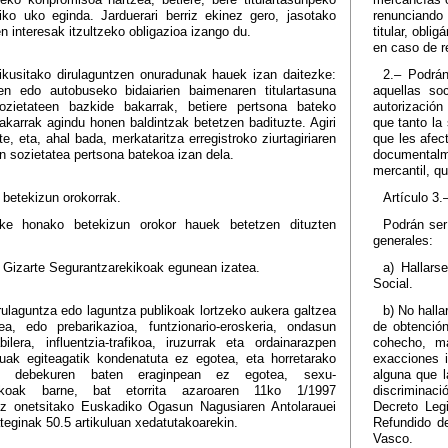
iko uko eginda. Jarduerari berriz ekinez gero, jasotako
renunciando 
n interesak itzultzeko obligazioa izango du.
titular, obl
en caso de re
ikusitako dirulaguntzen onuradunak hauek izan daitezke:
2.– Podrán
ren edo autobuseko bidaiarien baimenaren titulartasuna
aquellas so
zietateen bazkide bakarrak, betiere pertsona bateko
autorización
akarrak agindu honen baldintzak betetzen badituzte. Agiri
que tanto la
e, eta, ahal bada, merkataritza erregistroko ziurtagiriaren
que les afec
n sozietatea pertsona batekoa izan dela.
documentalme
mercantil, q
 betekizun orokorrak.
Artículo 3.
ke honako betekizun orokor hauek betetzen dituzten
Podrán ser
generales:
a Gizarte Segurantzarekikoak egunean izatea.
a) Hallars
Social.
rulaguntza edo laguntza publikoak lortzeko aukera galtzea
b) No halla
ea, edo prebarikazioa, funtzionario-eroskeria, ondasun
de obtención
lera, influentzia-trafikoa, iruzurrak eta ordainarazpen
cohecho, ma
lituak egiteagatik kondenatuta ez egotea, eta horretarako
exacciones i
o debekuren baten eraginpean ez egotea, sexu-
alguna que l
utakoak barne, bat etorrita azaroaren 11ko 1/1997
discriminac
ez onetsitako Euskadiko Ogasun Nagusiaren Antolarauei
Decreto Leg
eginak 50.5 artikuluan xedatutakoarekin.
Refundido d
Vasco.