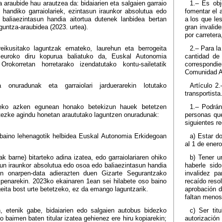
 araubide hau arautzea da: bidaiarien eta salgaien garraio
1.– Es obj
 handiko garraiolariek, ezintasun iraunkor absolutua edo
fomentar el 
 baliaezintasun handia aitortua dutenek lanbidea bertan
a los que le
guntza-araubidea (2023. urtea).
gran invalid
por carretera
eikusitako laguntzak emateko, laurehun eta berrogeita
2.– Para la
 euroko diru kopurua baliatuko da, Euskal Autonomia
cantidad de
Orokorretan horretarako izendatutako kontu-sailetatik
correspondi
Comunidad A
a onuradunak eta garraiolari jarduerarekin lotutako
Artículo 2
transportista
teko azken egunean honako betekizun hauek betetzen
1.– Podrán
itezke agindu honetan araututako laguntzen onuradunak:
personas que
siguientes re
a baino lehenagotik helbidea Euskal Autonomia Erkidegoan
a) Estar d
al 1 de ener
iak barne) bitarteko adina izatea, edo garraiolariaren ohiko
b) Tener u
sun iraunkor absolutua edo osoa edo baliaezintasun handia
haberle sid
ren onarpen-data adierazten duen Gizarte Segurantzako
invalidez pa
zpenarekin. 2023ko ekainaren 1ean sei hilabete oso baino
recaído resol
ogeita bost urte betetzeko, ez da emango laguntzarik.
aprobación d
faltan menos
, etenik gabe, bidaiarien edo salgaien autobus bidezko
c) Ser tit
o baimen baten titular izatea gehienez ere hiru kopiarekin;
autorización