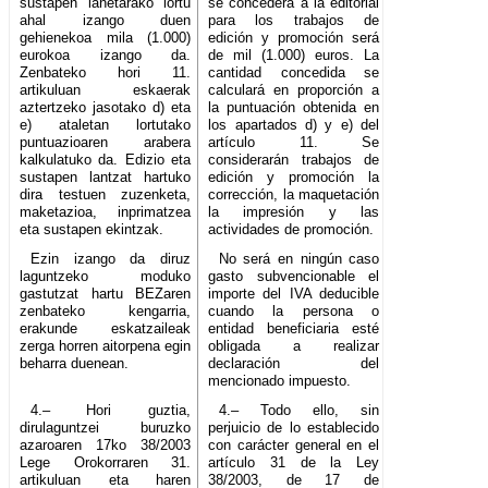
sustapen lanetarako lortu
se concederá a la editorial
ahal izango duen
para los trabajos de
gehienekoa mila (1.000)
edición y promoción será
eurokoa izango da.
de mil (1.000) euros. La
Zenbateko hori 11.
cantidad concedida se
artikuluan eskaerak
calculará en proporción a
aztertzeko jasotako d) eta
la puntuación obtenida en
e) ataletan lortutako
los apartados d) y e) del
puntuazioaren arabera
artículo 11. Se
kalkulatuko da. Edizio eta
considerarán trabajos de
sustapen lantzat hartuko
edición y promoción la
dira testuen zuzenketa,
corrección, la maquetación
maketazioa, inprimatzea
la impresión y las
eta sustapen ekintzak.
actividades de promoción.
Ezin izango da diruz
No será en ningún caso
laguntzeko moduko
gasto subvencionable el
gastutzat hartu BEZaren
importe del IVA deducible
zenbateko kengarria,
cuando la persona o
erakunde eskatzaileak
entidad beneficiaria esté
zerga horren aitorpena egin
obligada a realizar
beharra duenean.
declaración del
mencionado impuesto.
4.– Hori guztia,
4.– Todo ello, sin
dirulaguntzei buruzko
perjuicio de lo establecido
azaroaren 17ko 38/2003
con carácter general en el
Lege Orokorraren 31.
artículo 31 de la Ley
artikuluan eta haren
38/2003, de 17 de