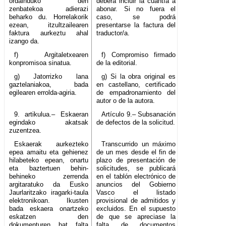
ordainduko den
deberá incluir la cuantía a
zenbatekoa adierazi
abonar. Si no fuera el
beharko du. Horrelakorik
caso, se podrá
ezean, itzultzailearen
presentarse la factura del
faktura aurkeztu ahal
traductor/a.
izango da.
f) Argitaletxearen
f) Compromiso firmado
konpromisoa sinatua.
de la editorial.
g) Jatorrizko lana
g) Si la obra original es
gaztelaniakoa, bada
en castellano, certificado
egilearen errolda-agiria.
de empadronamiento del
autor o de la autora.
9. artikulua.– Eskaeran
Artículo 9.– Subsanación
egindako akatsak
de defectos de la solicitud.
zuzentzea.
Eskaerak aurkezteko
Transcurrido un máximo
epea amaitu eta gehienez
de un mes desde el fin de
hilabeteko epean, onartu
plazo de presentación de
eta baztertuen behin-
solicitudes, se publicará
behineko zerrenda
en el tablón electrónico de
argitaratuko da Eusko
anuncios del Gobierno
Jaurlaritzako iragarki-taula
Vasco el listado
elektronikoan. Ikusten
provisional de admitidos y
bada eskaera onartzeko
excluidos. En el supuesto
eskatzen den
de que se apreciase la
dokumenturen bat falta
falta de documentos