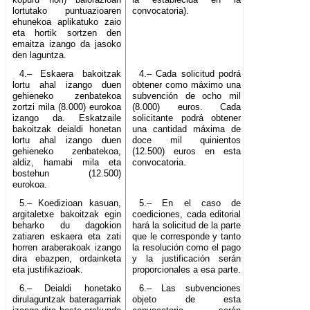
lortutako puntuazioaren
convocatoria).
ehunekoa aplikatuko zaio
eta hortik sortzen den
emaitza izango da jasoko
den laguntza.
4.– Eskaera bakoitzak
4.– Cada solicitud podrá
lortu ahal izango duen
obtener como máximo una
gehieneko zenbatekoa
subvención de ocho mil
zortzi mila (8.000) eurokoa
(8.000) euros. Cada
izango da. Eskatzaile
solicitante podrá obtener
bakoitzak deialdi honetan
una cantidad máxima de
lortu ahal izango duen
doce mil quinientos
gehieneko zenbatekoa,
(12.500) euros en esta
aldiz, hamabi mila eta
convocatoria.
bostehun (12.500)
eurokoa.
5.– Koedizioan kasuan,
5.– En el caso de
argitaletxe bakoitzak egin
coediciones, cada editorial
beharko du dagokion
hará la solicitud de la parte
zatiaren eskaera eta zati
que le corresponde y tanto
horren araberakoak izango
la resolución como el pago
dira ebazpen, ordainketa
y la justificación serán
eta justifikazioak.
proporcionales a esa parte.
6.– Deialdi honetako
6.– Las subvenciones
dirulaguntzak bateragarriak
objeto de esta