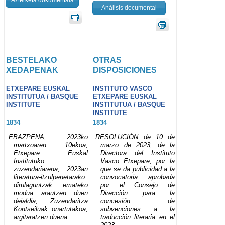
Análisis documental
BESTELAKO
OTRAS
XEDAPENAK
DISPOSICIONES
ETXEPARE EUSKAL
INSTITUTO VASCO
INSTITUTUA / BASQUE
ETXEPARE EUSKAL
INSTITUTE
INSTITUTUA / BASQUE
INSTITUTE
1834
1834
EBAZPENA, 2023ko
RESOLUCIÓN de 10 de
martxoaren 10ekoa,
marzo de 2023, de la
Etxepare Euskal
Directora del Instituto
Institutuko
Vasco Etxepare, por la
zuzendariarena, 2023an
que se da publicidad a la
literatura-itzulpenetarako
convocatoria aprobada
dirulaguntzak emateko
por el Consejo de
modua arautzen duen
Dirección para la
deialdia, Zuzendaritza
concesión de
Kontseiluak onartutakoa,
subvenciones a la
argitaratzen duena.
traducción literaria en el