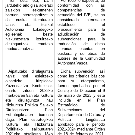
Hori dela eta, EEIri
Por todo lo expuesto, de
jarduteko arlo gisa adierazi
conformidad con las
zaizkion eskumenen
competencias de
barruan, interesgarritzat jo
actuación del IVE, se ha
da euskal literaturako
considerado interesante
lanak eta Euskal
establecer el
Autonomia Erkidegoko
procedimiento para la
egileenak beste
adjudicación de
hizkuntzetara itzultzeko
subvenciones para la
dirulaguntzak emateko
traducción de obras
modua arautzea.
literarias escritas en
euskera y de obras de
autores de la Comunidad
Autónoma Vasca.
Aipatutako dirulaguntza
Dicha subvención, así
nahiz hori esleitzeko
como los criterios básicos
oinarrizko irizpideak
para su otorgamiento,
Zuzendaritza Kontseiluak
fueron aprobados por el
onartu zituen 2023ko
Consejo de Dirección el 9
martxoaren 9an eta Kultura
de marzo de 2023 y está
eta dirulaguntza hau
incluida en el Plan
Hizkuntza Politika Saileko
Estratégico de
Dirulaguntzen Plan
Subvenciones del
Estrategikoaren barnean
Departamento de Cultura y
dago. Plan estrategikoa
Política Lingüística
Kultura eta Hizkuntza
aprobado para el periodo
Politikako sailburuaren
2021-2024 mediante Orden
2021eko otsailaren 18ko
de 18 de febrero de 2021,