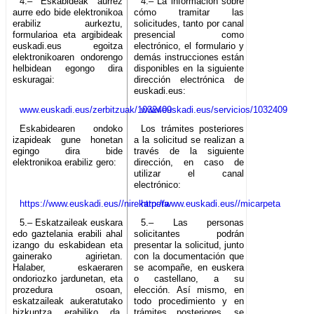
4.– Eskabideak aurrez
4.– La información sobre
aurre edo bide elektronikoa
cómo tramitar las
erabiliz aurkeztu,
solicitudes, tanto por canal
formularioa eta argibideak
presencial como
euskadi.eus egoitza
electrónico, el formulario y
elektronikoaren ondorengo
demás instrucciones están
helbidean egongo dira
disponibles en la siguiente
eskuragai:
dirección electrónica de
euskadi.eus:
www.euskadi.eus/zerbitzuak/1032409
www.euskadi.eus/servicios/1032409
Eskabidearen ondoko
Los trámites posteriores
izapideak gune honetan
a la solicitud se realizan a
egingo dira bide
través de la siguiente
elektronikoa erabiliz gero:
dirección, en caso de
utilizar el canal
electrónico:
https://www.euskadi.eus//nirekarpeta
http://www.euskadi.eus//micarpeta
5.– Eskatzaileak euskara
5.– Las personas
edo gaztelania erabili ahal
solicitantes podrán
izango du eskabidean eta
presentar la solicitud, junto
gainerako agirietan.
con la documentación que
Halaber, eskaeraren
se acompañe, en euskera
ondoriozko jardunetan, eta
o castellano, a su
prozedura osoan,
elección. Así mismo, en
eskatzaileak aukeratutako
todo procedimiento y en
hizkuntza erabiliko da,
trámites posteriores, se