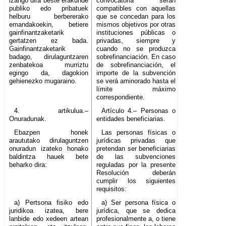
izango dira beste erakunde
convocatoria serán
publiko edo pribatuek
compatibles con aquellas
helburu berbererako
que se concedan para los
emandakoekin, betiere
mismos objetivos por otras
gainfinantzaketarik
instituciones públicas o
gertatzen ez bada.
privadas, siempre y
Gainfinantzaketarik
cuando no se produzca
badago, dirulaguntzaren
sobrefinanciación. En caso
zenbatekoa murriztu
de sobrefinanciación, el
egingo da, dagokion
importe de la subvención
gehienezko mugaraino.
se verá aminorado hasta el
límite máximo
correspondiente.
4. artikulua.–
Artículo 4.– Personas o
Onuradunak.
entidades beneficiarias.
Ebazpen honek
Las personas físicas o
araututako dirulaguntzen
jurídicas privadas que
onuradun izateko honako
pretendan ser beneficiarias
baldintza hauek bete
de las subvenciones
beharko dira:
reguladas por la presente
Resolución deberán
cumplir los siguientes
requisitos:
a) Pertsona fisiko edo
a) Ser persona física o
juridikoa izatea, bere
jurídica, que se dedica
lanbide edo xedeen artean
profesionalmente a, o tiene