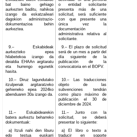
bat baino gehiago
o entidad solicitante
aurkezten baditu, nahikoa
presenta más de una
izango da eskatzaileari
solicitud, será suficiente
dagokion administrazio-
con que presente una
dokumentazioa behin
única vez la
aurkeztea.
documentación
administrativa relativa al
solicitante.
9.– Eskabideak
9.– El plazo de solicitud
aurkezteko epea
será de un mes a partir del
hilabetekoa izango da
día siguiente de la
deialdia EHAAn argitaratu
publicación de la
eta hurrengo egunetik
convocatoria en el BOPV.
hasita.
10.– Diruz lagundutako
10.– Las traducciones
itzulpenak argitaratzeko
objeto de las
gehieneko epea 2024ko
subvenciones tendrán
abenduaren 30a izango da.
como plazo máximo de
publicación el 30 de
diciembre de 2024.
11.– Eskabidearekin
11.– Junto con la
batera aurkeztu beharreko
solicitud, se deberá
dokumentuak:
presentar lo siguiente:
a) Itzuli nahi den liburu
a) El libro o texto a
edo testua euskarri
traducir en soporte