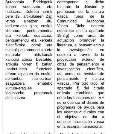
Autonomia Erkidegotik
corresponde a dicho
kanpo sustatzea eta
Instituto la difusión y
hedatzea. Dekretu horrek
promoción de la cultura
bere 19. artikuluaren 2.g)
vasca fuera de la
letran aipatzen du,
Comunidad Autónoma
jarduera-arlo gisa, euskal
Vasca. Dicho decreto
literatura, pentsamendua
establece en su apartado
eta ikerketa sustatzea,
19.2.g) como área de
pentsamendu eta ikerketa
actuación promover la
zientifikoko obrak eta
literatura, el pensamiento y
euskal pentsamenduko eta
la investigación en
kulturako aldizkariak
euskera a través de la
kanpora ateraz. Bestalde,
proyección exterior de
artikulu horren f) zatian
obras de pensamiento e
Institutuaren funtzioen
investigación científica,
artean aipatzen da euskal
así como de revistas de
sorkuntza nazioartean
pensamiento y cultura
ezagutzera emateko
vascas. Por otro lado, el
kultura-eragileei
apartado f) del citado
laguntzeko programak
artículo establece que
diseinatzea.
entre las funciones del IVE
se encuentra el diseño de
programas de ayuda para
los agentes culturales con
el objetivo de dar a
conocer la creación vasca
en la escena internacional.