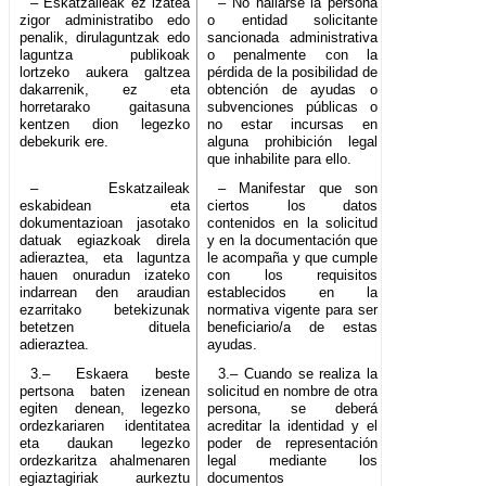
– Eskatzaileak ez izatea
– No hallarse la persona
zigor administratibo edo
o entidad solicitante
penalik, dirulaguntzak edo
sancionada administrativa
laguntza publikoak
o penalmente con la
lortzeko aukera galtzea
pérdida de la posibilidad de
dakarrenik, ez eta
obtención de ayudas o
horretarako gaitasuna
subvenciones públicas o
kentzen dion legezko
no estar incursas en
debekurik ere.
alguna prohibición legal
que inhabilite para ello.
– Eskatzaileak
– Manifestar que son
eskabidean eta
ciertos los datos
dokumentazioan jasotako
contenidos en la solicitud
datuak egiazkoak direla
y en la documentación que
adieraztea, eta laguntza
le acompaña y que cumple
hauen onuradun izateko
con los requisitos
indarrean den araudian
establecidos en la
ezarritako betekizunak
normativa vigente para ser
betetzen dituela
beneficiario/a de estas
adieraztea.
ayudas.
3.– Eskaera beste
3.– Cuando se realiza la
pertsona baten izenean
solicitud en nombre de otra
egiten denean, legezko
persona, se deberá
ordezkariaren identitatea
acreditar la identidad y el
eta daukan legezko
poder de representación
ordezkaritza ahalmenaren
legal mediante los
egiaztagiriak aurkeztu
documentos