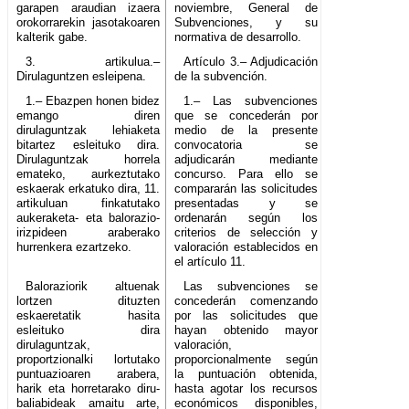
garapen araudian izaera
noviembre, General de
orokorrarekin jasotakoaren
Subvenciones, y su
kalterik gabe.
normativa de desarrollo.
3. artikulua.–
Artículo 3.– Adjudicación
Dirulaguntzen esleipena.
de la subvención.
1.– Ebazpen honen bidez
1.– Las subvenciones
emango diren
que se concederán por
dirulaguntzak lehiaketa
medio de la presente
bitartez esleituko dira.
convocatoria se
Dirulaguntzak horrela
adjudicarán mediante
emateko, aurkeztutako
concurso. Para ello se
eskaerak erkatuko dira, 11.
compararán las solicitudes
artikuluan finkatutako
presentadas y se
aukeraketa- eta balorazio-
ordenarán según los
irizpideen araberako
criterios de selección y
hurrenkera ezartzeko.
valoración establecidos en
el artículo 11.
Baloraziorik altuenak
Las subvenciones se
lortzen dituzten
concederán comenzando
eskaeretatik hasita
por las solicitudes que
esleituko dira
hayan obtenido mayor
dirulaguntzak,
valoración,
proportzionalki lortutako
proporcionalmente según
puntuazioaren arabera,
la puntuación obtenida,
harik eta horretarako diru-
hasta agotar los recursos
baliabideak amaitu arte,
económicos disponibles,