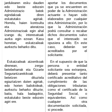
jardulearen esku dauden
aportar los documentos
edo beste edozein
que ya se encuentren en
Administrazio batek
poder de la Administración
egindakoak diren
actuante o hayan sido
eskatutako agiriak.
elaborados por cualquier
Horrela, haien kontsulta
otra Administración, por lo
eta ateratzea
que la Administración
Administrazioak egin ahal
podrá consultar o recabar
izango du, interesatuak
dichos documentos salvo
aurka egin ezean. Kasu
que el interesado se
horretan, eskatzaileak
opusiera a ello. En este
aurkeztu beharko ditu.
caso, deberán ser
acreditados por el
solicitante.
Eskatzaileak atzerrikoak
En el supuesto de que la
direnean, zerga-
persona o entidad
betebeharrak eta Gizarte
solicitante sea extranjera,
Segurantzarekikoak
deberá presentar tanto
betetzen dituztela
certificado acreditativo del
egiaztatzen duten agiriak,
cumplimiento de las
edo horien baliokideak,
obligaciones tributarias
aurkeztu beharko dituzte;
como el certificado de la
baita, hala badagokio,
Seguridad Social, o
eskatutako beste edozein
equivalentes. Así como
agiri ere.
cualquier otra
documentación solicitada,
si procede.