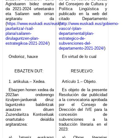
Aginduaren bidez onartu
del Consejero de Cultura y
da 2021-2024 urteetarako
Política Lingüística y
eta Sailaren web orrian
publicado en la web del
argitaratu da
citado Departamento
(
https://www.euskadi.eus/eusko-
(
http://www.euskadi.eus/gobierno-
jaurlaritza/-/sail-
vasco/-/plan-
plana/sailaren-
departamental/plan-
dirulaguntzen-plan-
estrategico-de-
estrategikoa-2021-2024/
)
subvenciones-del-
departamento-2021-2024/
)
Ondorioz, hauxe
En virtud de lo cual
EBAZTEN DUT:
RESUELVO:
1. artikulua.– Xedea.
Artículo 1.– Objeto.
Ebazpen honen xedea da
Es objeto de la presente
2023an ondorengo
Resolución dar publicidad
itzulpen-jarduerak diruz
a la convocatoria aprobada
laguntzeko baldintzak
por el Consejo de
arautzen dituen
Dirección del IVE para la
Zuzendaritza Kontseiluak
concesión de
onartutako deialdia
subvenciones a la
argitaratzea:
traducción literaria en el
2023:
a) Jatorriz euskaraz
a) Obras literarias