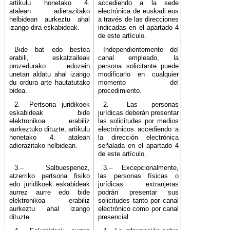
artikulu honetako 4.
accediendo a la sede
atalean adierazitako
electrónica de euskadi.eus
helbidean aurkeztu ahal
a través de las direcciones
izango dira eskabideak.
indicadas en el apartado 4
de este artículo.
Bide bat edo bestea
Independientemente del
erabili, eskatzaileak
canal empleado, la
prozedurako edozein
persona solicitante puede
unetan aldatu ahal izango
modificarlo en cualquier
du ordura arte hautatutako
momento del
bidea.
procedimiento.
2.– Pertsona juridikoek
2.– Las personas
eskabideak bide
jurídicas deberán presentar
elektronikoa erabiliz
las solicitudes por medios
aurkeztuko dituzte, artikulu
electrónicos accediendo a
honetako 4. atalean
la dirección electrónica
adierazitako helbidean.
señalada en el apartado 4
de este artículo.
3.– Salbuespenez,
3.– Excepcionalmente,
atzerriko pertsona fisiko
las personas físicas o
edo juridikoek eskabideak
jurídicas extranjeras
aurrez aurre edo bide
podrán presentar sus
elektronikoa erabiliz
solicitudes tanto por canal
aurkeztu ahal izango
electrónico como por canal
dituzte.
presencial.