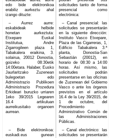
edo bide elektronikoa
solicitudes tanto de forma
erabiliz aurkeztu ahal
presencial como
izango dituzte:
electrónica:
– Aurrez aurre:
– Canal presencial: las
eskabideak helbide
solicitudes se presentarán
honetan aurkeztuta:
en la siguiente dirección:
Etxepare Euskal
Instituto Vasco Etxepare,
Institutua, Andre
Plaza de las Cigarreras, 1,
Zigarrogileen plaza 1,
Edificio Tabakalera 3.ª
Tabakalera eraikina, 3.
planta, Donostia-San
solairua, 20012 Donostia,
Sebastián (20012), en
goizeko 08:30etik
horario de 08:30 a 14:00
14:00etara. Halaber, Eusko
horas. Así mismo, las
Jaurlaritzako Zuzenean
solicitudes podrán
bulegoetan edo
presentarse en las oficinas
Administrazio Publikoen
de Zuzenean del Gobierno
Administrazio Prozedura
Vasco o ante los órganos
Erkideari buruzko urriaren
previstos en el artículo
1eko 39/2015 Legearen
16.4 de la Ley 39/2015, de
16.4 artikuluan
1 de octubre, del
aurreikusitako organoen
Procedimiento
aurrean.
Administrativo Común de
las Administraciones
Públicas.
– Bide elektronikoa:
– Canal electrónico: las
euskadi.eus gunean
solicitudes se presentarán