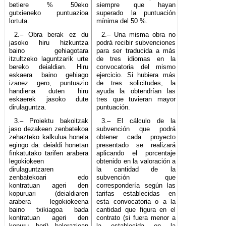
betiere % 50eko
siempre que hayan
gutxieneko puntuazioa
superado la puntuación
lortuta.
mínima del 50 %.
2.– Obra berak ez du
2.– Una misma obra no
jasoko hiru hizkuntza
podrá recibir subvenciones
baino gehiagotara
para ser traducida a más
itzultzeko laguntzarik urte
de tres idiomas en la
bereko deialdian. Hiru
convocatoria del mismo
eskaera baino gehiago
ejercicio. Si hubiera más
izanez gero, puntuazio
de tres solicitudes, la
handiena duten hiru
ayuda la obtendrían las
eskaerek jasoko dute
tres que tuvieran mayor
dirulaguntza.
puntuación.
3.– Proiektu bakoitzak
3.– El cálculo de la
jaso dezakeen zenbatekoa
subvención que podrá
zehazteko kalkulua honela
obtener cada proyecto
egingo da: deialdi honetan
presentado se realizará
finkatutako tarifen arabera
aplicando el porcentaje
legokiokeen
obtenido en la valoración a
dirulaguntzaren
la cantidad de la
zenbatekoari edo
subvención que
kontratuan ageri den
correspondería según las
kopuruari (deialdiaren
tarifas establecidas en
arabera legokiokeena
esta convocatoria o a la
baino txikiagoa bada
cantidad que figura en el
kontratuan ageri den
contrato (si fuera menor a
kopuru hori) balorazioan
la establecida en la