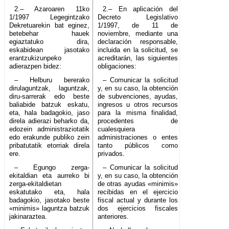
2.– Azaroaren 11ko
2.– En aplicación del
1/1997 Legegintzako
Decreto Legislativo
Dekretuarekin bat eginez,
1/1997, de 11 de
betebehar hauek
noviembre, mediante una
egiaztatuko dira,
declaración responsable,
eskabidean jasotako
incluida en la solicitud, se
erantzukizunpeko
acreditarán, las siguientes
adierazpen bidez:
obligaciones:
– Helburu bererako
– Comunicar la solicitud
dirulaguntzak, laguntzak,
y, en su caso, la obtención
diru-sarrerak edo beste
de subvenciones, ayudas,
baliabide batzuk eskatu,
ingresos u otros recursos
eta, hala badagokio, jaso
para la misma finalidad,
direla adierazi beharko da,
procedentes de
edozein administraziotatik
cualesquiera
edo erakunde publiko zein
administraciones o entes
pribatutatik etorriak direla
tanto públicos como
ere.
privados.
– Egungo zerga-
– Comunicar la solicitud
ekitaldian eta aurreko bi
y, en su caso, la obtención
zerga-ekitaldietan
de otras ayudas «minimis»
eskatutako eta, hala
recibidas en el ejercicio
badagokio, jasotako beste
fiscal actual y durante los
«minimis» laguntza batzuk
dos ejercicios fiscales
jakinaraztea.
anteriores.