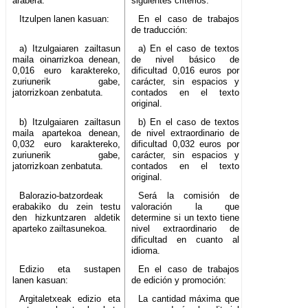
arabera:
siguientes criterios:
Itzulpen lanen kasuan:
En el caso de trabajos
de traducción:
a) Itzulgaiaren zailtasun
a) En el caso de textos
maila oinarrizkoa denean,
de nivel básico de
0,016 euro karaktereko,
dificultad 0,016 euros por
zuriunerik gabe,
carácter, sin espacios y
jatorrizkoan zenbatuta.
contados en el texto
original.
b) Itzulgaiaren zailtasun
b) En el caso de textos
maila apartekoa denean,
de nivel extraordinario de
0,032 euro karaktereko,
dificultad 0,032 euros por
zuriunerik gabe,
carácter, sin espacios y
jatorrizkoan zenbatuta.
contados en el texto
original.
Balorazio-batzordeak
Será la comisión de
erabakiko du zein testu
valoración la que
den hizkuntzaren aldetik
determine si un texto tiene
aparteko zailtasunekoa.
nivel extraordinario de
dificultad en cuanto al
idioma.
Edizio eta sustapen
En el caso de trabajos
lanen kasuan:
de edición y promoción:
Argitaletxeak edizio eta
La cantidad máxima que