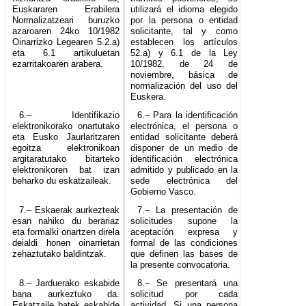
Euskararen Erabilera
utilizará el idioma elegido
Normalizatzeari buruzko
por la persona o entidad
azaroaren 24ko 10/1982
solicitante, tal y como
Oinarrizko Legearen 5.2.a)
establecen los artículos
eta 6.1 artikuluetan
52.a) y 6.1 de la Ley
ezarritakoaren arabera.
10/1982, de 24 de
noviembre, básica de
normalización del uso del
Euskera.
6.– Identifikazio
6.– Para la identificación
elektronikorako onartutako
electrónica, el persona o
eta Eusko Jaurlaritzaren
entidad solicitante deberá
egoitza elektronikoan
disponer de un medio de
argitaratutako bitarteko
identificación electrónica
elektronikoren bat izan
admitido y publicado en la
beharko du eskatzaileak.
sede electrónica del
Gobierno Vasco.
7.– Eskaerak aurkezteak
7.– La presentación de
esan nahiko du berariaz
solicitudes supone la
eta formalki onartzen direla
aceptación expresa y
deialdi honen oinarrietan
formal de las condiciones
zehaztutako baldintzak.
que definen las bases de
la presente convocatoria.
8.– Jarduerako eskabide
8.– Se presentará una
bana aurkeztuko da.
solicitud por cada
Eskatzaile batek eskabide
actividad. Si una persona