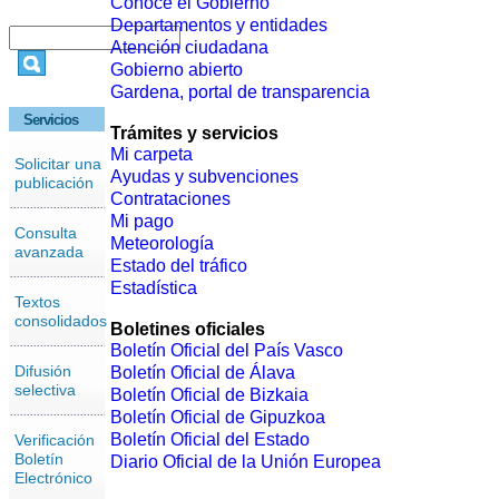
Conoce el Gobierno
Departamentos y entidades
Atención ciudadana
Gobierno abierto
Gardena, portal de transparencia
Servicios
Trámites y servicios
Mi carpeta
Solicitar una
Ayudas y subvenciones
publicación
Contrataciones
Mi pago
Consulta
Meteorología
avanzada
Estado del tráfico
Estadística
Textos
consolidados
Boletines oficiales
Boletín Oficial del País Vasco
Difusión
Boletín Oficial de Álava
selectiva
Boletín Oficial de Bizkaia
Boletín Oficial de Gipuzkoa
Boletín Oficial del Estado
Verificación
Boletín
Diario Oficial de la Unión Europea
Electrónico