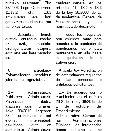
buruzko azaroaren 17ko
carácter general en los
38/2003 Lege Orokorraren
artículos 11, 13.2 y 13.3
11.13.2 eta 13.3
de la Ley 38/2003, de 17
artikuluetan eta hori
de noviembre, General de
garatzeko araudian oro har
Subvenciones y su
aurreikusitakoa.
normativa de desarrollo.
– Baldintza horiek
– Todos los requisitos
guztiak, onuradun izateko
son exigidos tanto para
ez ezik, jasotako
acceder a la condición de
dirulaguntzaren kitapena
beneficiarios como para
egin arte ere bete beharko
mantenerse en ella hasta
dira.
la liquidación de la
subvención.
6. artikulua.–
Artículo 6.– Acreditación
Eskatzailearen betekizun
de determinados requisitos
jakin batzuk egiaztatzea.
de las personas o
entidades solicitantes.
1.– Administrazio
1.– De acuerdo con lo
Publikoen Administrazio
establecido en el artículo
Prozedura Erkidea
28.2 de la Ley 39/2015, de
arautzen duen urriaren
1 de octubre, del
1eko 39/2015 Legearen
Procedimiento
28.2 artikuluarekin bat
Administrativo Común de
etorriz, interesatuak
las Administraciones
eskubidea dute ez
Públicas, los interesados
aurkezteko Administrazio
tienen derecho a no