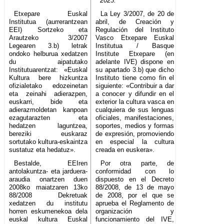
2023.
Etxepare Euskal
La Ley 3/2007, de 20 de
Institutua (aurrerantzean
abril, de Creación y
EEI) Sortzeko eta
Regulación del Instituto
Arautzeko 3/2007
Vasco Etxepare Euskal
Legearen 3.b) letrak
Institutua / Basque
ondoko helburua xedatzen
Institute Etxepare (en
du aipatutako
adelante IVE) dispone en
Institutuarentzat: «Euskal
su apartado 3.b) que dicho
Kultura bere hizkuntza
Instituto tiene como fin el
ofizialetako edozeinetan
siguiente: «Contribuir a dar
eta zeinahi adierazpen,
a conocer y difundir en el
euskarri, bide eta
exterior la cultura vasca en
adierazmoldetan kanpoan
cualquiera de sus lenguas
ezagutarazten eta
oficiales, manifestaciones,
hedatzen laguntzea,
soportes, medios y formas
bereziki euskaraz
de expresión, promoviendo
sortutako kultura-eskaintza
en especial la cultura
sustatuz eta hedatuz».
creada en euskera».
Bestalde, EEIren
Por otra parte, de
antolakuntza- eta jarduera-
conformidad con lo
araudia onartzen duen
dispuesto en el Decreto
2008ko maiatzaren 13ko
88/2008, de 13 de mayo
88/2008 Dekretuak
de 2008, por el que se
xedatzen du institutu
aprueba el Reglamento de
horren eskumenekoa dela
organización y
euskal kultura Euskal
funcionamiento del IVE,