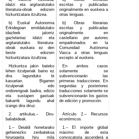
idatzi eta argitaratutako
escritas y publicadas
literatura-obrak edozein
originalmente en euskera a
hizkuntzatara itzultzea.
otras lenguas.
b) Euskal Autonomia
b) Obras literarias
Erkidegoan erroldatutako
escritas y publicadas
idazleek jatorriz
originalmente en
gaztelaniaz idatzi eta
castellano por autores
argitaratutako literatura-
empadronados en la
obrak euskara ez den
Comunidad Autónoma
beste edozein
Vasca a otras lenguas
hizkuntzatara itzultzea.
excepto al euskera.
Hizkuntza jakin bateko
En ambos casos
lehen itzulpenak baino ez
solamente se
dira lagunduko bi
subvencionarán las
kasuetan. Bigarren
primeras traducciones. En
itzulpenak edo
segundas y posteriores
ondorengoak badira, edizio
traducciones solamente se
eta sustapen gastuak
subvencionarán los gastos
bakarrik lagundu ahal
de edición y promoción.
izango dira diruz.
2. artikulua.– Diru-
Artículo 2.– Recursos
baliabideak.
económicos.
1.– Deialdi honetarako
1.– El importe global
gehienezko zenbatekoa
máximo de esta
hirurogeita hiru mila
convocatoria ascenderá a