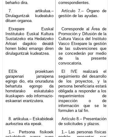
beharko dira.
correspondientes.
7. artikulua.–
Artículo 7.– Órgano de
Dirulaguntzak kudeatuko
gestión de las ayudas.
dituen organoa.
Etxepare Euskal
Corresponde al Área de
Institutuko Euskal Kultura
Promoción y Difusión de la
Sustatzeko eta Hedatzeko
Cultura Vasca del Instituto
Arloari dagokio deialdi
Vasco Etxepare la gestión
honen bidez emango diren
de las subvenciones que
dirulaguntzak kudeatzea.
se concederán por medio
de la presente
convocatoria.
EEIk proiektuen
El IVE realizará el
garapenari jarraipena
seguimiento del desarrollo
egingo dio, eta onuraduna
de los proyectos, y la
behartuta egongo da
persona beneficiaria estará
horretarako eskatutako
obligada a responder a los
ikuskapen- edo informazio-
requerimientos de
eskaerari erantzutera.
inspección o de
información que se le
formulen a tal fin.
8. artikulua.– Eskabideak
Artículo 8.– Presentación
aurkeztea eta epeak.
de solicitudes y plazos.
1.– Pertsona fisikoek
1.– Las personas físicas
eskabideak aurrez aurre
podrán presentar sus