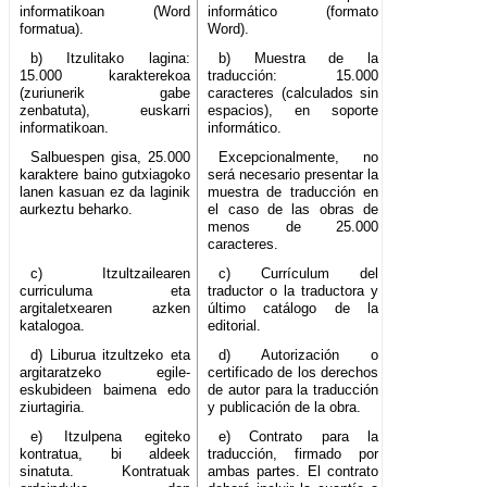
informatikoan (Word
informático (formato
formatua).
Word).
b) Itzulitako lagina:
b) Muestra de la
15.000 karakterekoa
traducción: 15.000
(zuriunerik gabe
caracteres (calculados sin
zenbatuta), euskarri
espacios), en soporte
informatikoan.
informático.
Salbuespen gisa, 25.000
Excepcionalmente, no
karaktere baino gutxiagoko
será necesario presentar la
lanen kasuan ez da laginik
muestra de traducción en
aurkeztu beharko.
el caso de las obras de
menos de 25.000
caracteres.
c) Itzultzailearen
c) Currículum del
curriculuma eta
traductor o la traductora y
argitaletxearen azken
último catálogo de la
katalogoa.
editorial.
d) Liburua itzultzeko eta
d) Autorización o
argitaratzeko egile-
certificado de los derechos
eskubideen baimena edo
de autor para la traducción
ziurtagiria.
y publicación de la obra.
e) Itzulpena egiteko
e) Contrato para la
kontratua, bi aldeek
traducción, firmado por
sinatuta. Kontratuak
ambas partes. El contrato