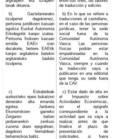
argitalpen- eta itzulpen-
entre sus fines, las labores
lanak dituena.
de traducción y edición.
b) Gaztelaniarako
b) En lo que se refiere a
itzulpenei dagokienez,
traducciones al castellano,
pertsona juridikoen kasuan
en el caso de las personas
egoitza Euskal Autonomia
jurídicas, tener la sede
Erkidegotik kanpo izatea.
social fuera de la
Pertsona fisikoen kasuan
Comunidad Autónoma
errolda EAEn izan
Vasca. Las personas
dezakete, betiere EAEtik
físicas podrán estar
kanpo argitaletxe batekin
empadronadas en la
argitaratuko badute
Comunidad Autónoma
itzulpena.
Vasca, siempre y cuando
la traducción vaya a
publicarse en una editorial
que tenga su sede fuera
de la CAV.
c) Eskabideak
c) Estar dado de alta en
aurkezteko epea bukatzen
el Impuesto sobre
denerako alta emanda
Actividades Económicas,
egotea Jarduera
en el epígrafe
Ekonomikoen gaineko
correspondiente a la
Zergaren baitan
actividad que se vaya a
jarduerarekin zerikusi
realizar, antes de que
zuzena duen epigrafean,
finalice el plazo de
dagokion herrialdean
presentación de
beharrezkoa balitz.
solicitudes, si fuera