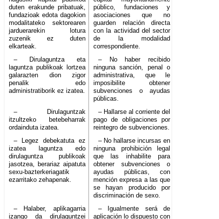
duten erakunde pribatuak,
público, fundaciones y
fundazioak edota dagokion
asociaciones que no
modalitateko sektorearen
guarden relación directa
jarduerarekin lotura
con la actividad del sector
zuzenik ez duten
de la modalidad
elkarteak.
correspondiente.
– Dirulaguntza eta
– No haber recibido
laguntza publikoak lortzea
ninguna sanción, penal o
galarazten dion zigor
administrativa, que le
penalik edo
imposibilite obtener
administratiborik ez izatea.
subvenciones o ayudas
públicas.
– Dirulaguntzak
– Hallarse al corriente del
itzultzeko betebeharrak
pago de obligaciones por
ordainduta izatea.
reintegro de subvenciones.
– Legez debekatuta ez
– No hallarse incursas en
izatea laguntza edo
ninguna prohibición legal
dirulaguntza publikoak
que las inhabilite para
jasotzea, berariaz aipatuta
obtener subvenciones o
sexu-bazterkeriagatik
ayudas públicas, con
ezarritako zehapenak.
mención expresa a las que
se hayan producido por
discriminación de sexo.
– Halaber, aplikagarria
– Igualmente será de
izango da dirulaguntzei
aplicación lo dispuesto con