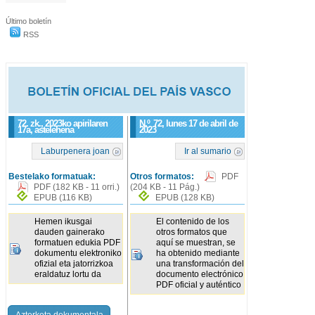
Último boletín
RSS
72. zk., 2023ko apirilaren
N.º
72
, lunes 17 de abril de
17a, astelehena
2023
Laburpenera joan
Ir al sumario
Bestelako formatuak:
Otros formatos:
PDF
PDF
(182 KB - 11 orri.)
(204 KB - 11 Pág.)
EPUB
(116 KB)
EPUB
(128 KB)
Hemen ikusgai
El contenido de los
dauden gainerako
otros formatos que
formatuen edukia PDF
aquí se muestran, se
dokumentu elektroniko
ha obtenido mediante
ofizial eta jatorrizkoa
una transformación del
eraldatuz lortu da
documento electrónico
PDF oficial y auténtico
Azterketa dokumentala