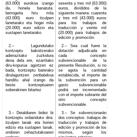
(63.000) eurokoa izango
sesenta y tres mil (63.000)
da, honela banatuta:
euros, divididos de la
berrogeita hiru mila
siguiente manera: cuarenta
(43.000) euro itzulpen
y tres mil (43.000) euros
lanetarako eta hogei mila
para los trabajos de
(20.000) euro edizio eta
traducción y veinte mil
sustapen lanetarako.
(20.000) para trabajos de
edición y promoción.
2.– Lagundutako
2.– Sea cual fuere la
kontzeptu bakoitzerako
dotación adjudicada en
adierazitako zuzkidura
cada concepto
dena dela ere, ezarritako
subvencionable de la
diru-kopurua agortzen ez
presente Resolución, si no
bada, kontzeptu baterako
se agota la cantidad
dirulaguntzen zenbatekoa
establecida, el importe de
handitu ahal izango da
la subvención para un
beste kontzeptuaren
gasto subvencionable
soberakinen bitartez.
podrá ser incrementado
con el importe sobrante del
otro concepto
subvencionable.
3.– Deialdiaren bidez bi
3.– Se subvencionarán
kontzeptu ordainduko dira:
dos conceptos: trabajos de
itzulpen lanak eta horien
traducción y trabajos de
edizio eta sustapen lanak,
edición y promoción de los
ondoren zehaztutakoaren
mismos, según los