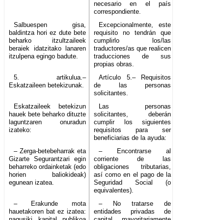
necesario en el país
correspondiente.
Salbuespen gisa,
Excepcionalmente, este
baldintza hori ez dute bete
requisito no tendrán que
beharko itzultzaileek
cumplirlo los/las
beraiek idatzitako lanaren
traductores/as que realicen
itzulpena egingo badute.
traducciones de sus
propias obras.
5. artikulua.–
Artículo 5.– Requisitos
Eskatzaileen betekizunak.
de las personas
solicitantes.
Eskatzaileek betekizun
Las personas
hauek bete beharko dituzte
solicitantes, deberán
laguntzaren onuradun
cumplir los siguientes
izateko:
requisitos para ser
beneficiarias de la ayuda:
– Zerga-betebeharrak eta
– Encontrarse al
Gizarte Segurantzari egin
corriente de las
beharreko ordainketak (edo
obligaciones tributarias,
horien baliokideak)
así como en el pago de la
egunean izatea.
Seguridad Social (o
equivalentes).
– Erakunde mota
– No tratarse de
hauetakoren bat ez izatea:
entidades privadas de
nagusiki kapital publikoa
capital mayoritariamente