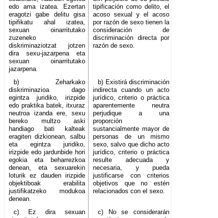
edo ama izatea. Ezertan
tipificación como delito, el
eragotzi gabe delitu gisa
acoso sexual y el acoso
tipifikatu ahal izatea,
por razón de sexo tienen la
sexuan oinarritutako
consideración de
zuzeneko
discriminación directa por
diskriminaziotzat jotzen
razón de sexo.
dira sexu-jazarpena eta
sexuan oinarritutako
jazarpena.
b) Zeharkako
b) Existirá discriminación
diskriminazioa dago
indirecta cuando un acto
egintza juridiko, irizpide
jurídico, criterio o práctica
edo praktika batek, itxuraz
aparentemente neutra
neutroa izanda ere, sexu
perjudique a una
bereko multzo aski
proporción
handiago bati kalteak
sustancialmente mayor de
eragiten dizkionean, salbu
personas de un mismo
eta egintza juridiko,
sexo, salvo que dicho acto
irizpide edo jardunbide hori
jurídico, criterio o práctica
egokia eta beharrezkoa
resulte adecuada y
denean, eta sexuarekin
necesaria, y pueda
loturik ez dauden irizpide
justificarse con criterios
objektiboak erabilita
objetivos que no estén
justifikatzeko modukoa
relacionados con el sexo.
denean.
c) Ez dira sexuan
c) No se considerarán