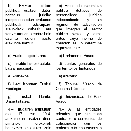
b) EAEko sektore
b) Entes de naturaleza
publikoa osatzen duten
pública dotados de
nortasun juridiko
personalidad jurídica
independentedun erakunde
independiente y sin
publikoak, adskripzio-
régimen de adscripción
araubiderik gabeak, eta
que integren el sector
sortze-arauan berariaz hala
público vasco y otros
ezarrita duten beste
entes cuya norma de
erakunde batzuk.
creación así lo determine
expresamente.
c) Eusko Legebiltzarra.
c) Parlamento Vasco.
d) Lurralde historikoetako
d) Juntas generales de
batzar nagusiak.
los territorios históricos.
e) Arartekoa.
e) Ararteko.
f) Herri Kontuen Euskal
f) Tribunal Vasco de
Epaitegia.
Cuentas Públicas.
g) Euskal Herriko
g) Universidad del País
Unibertsitatea.
Vasco.
4.– Hirugarren artikuluan
4.– A las entidades
eta 17 eta 19.4.
privadas que suscriban
artikuluetan jasotzen diren
contratos o convenios de
printzipio orokorrak
colaboración con los
betetzeko eskatuko zaie
poderes públicos vascos o