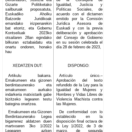
Gizarte Politiketako
Igualdad, Justicia y
sailburuak proposatuta,
Políticas Sociales, de
Euskadiko Aholku
acuerdo con el dictamen
Batzorde Juridikoak
emitido por la Comisión
emandako irizpenarekin
Jurídica Asesora de
bat etorriz, eta Gobernu
Euskadi y con la previa
Kontseiluak 2023ko
deliberación y aprobación
otsailaren 28an egindako
del Consejo de Gobierno
bilkuran eztabaidatu eta
en su sesión celebrada el
onartu ondoren, honako
día 28 de febrero de 2023,
hau
XEDATZEN DUT:
DISPONGO:
Artikulu bakarra.
Artículo único.–
Emakumeen eta gizonen
Aprobación del texto
berdintasunerako eta
refundido de la Ley para la
emakumeen aurkako
Igualdad de Mujeres y
indarkeria matxistarik gabe
Hombres y Vidas Libres de
bizitzeko legearen testu
Violencia Machista contra
bategina onartzea.
las Mujeres.
Emakumeen eta Gizonen
De conformidad con lo
Berdintasunerako Legea
establecido en la
bigarrenez aldatzen duen
disposición final octava de
martxoaren 3ko 1/2022
la Ley 1/2022, de 3 de
Legearen azken
marzo, de segunda