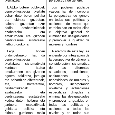
txertatzea.
perspectiva de género.
EAEko botere publikoek
Los poderes públicos
genero-ikuspegia txertatu
vascos han de incorporar
behar dute beren politika
la perspectiva de género
eta ekintza guztietan,
en todas sus políticas y
haietan guztietan ezar
acciones, de modo que
dadin desberdinkeriak
establezcan en todas ellas
ezabatzeko eta
el objetivo general de
emakumeen eta gizonen
eliminar las desigualdades
berdintasuna sustatzeko
y promover la igualdad de
helburu orokorra.
mujeres y hombres.
Lege honen
A efectos de esta ley, se
ondorioetarako, hau da
entiende por integración de
genero-ikuspegia
la perspectiva de género la
txertatzea: sistematikoki
consideración sistemática
kontuan izatea
de las diferentes
emakumeen eta gizonen
situaciones, condiciones,
egoera, baldintza, jomuga
aspiraciones y
eta beharrizan diferenteak,
necesidades de mujeres y
eta, horretarako,
hombres, incorporando
desberdinkeriak
objetivos y actuaciones
ezabatzeko eta
específicas dirigidas a
berdintasuna sustatzeko
eliminar las desigualdades
xedea duten helburu eta
y promover la igualdad en
jarduera espezifikoak
todas las políticas y
gehitzea politika eta
acciones, a todos los
ekintza guztietan, maila
niveles y en todas sus