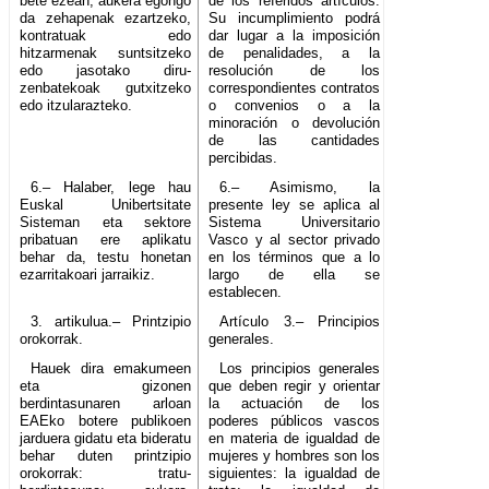
bete ezean, aukera egongo
de los referidos artículos.
da zehapenak ezartzeko,
Su incumplimiento podrá
kontratuak edo
dar lugar a la imposición
hitzarmenak suntsitzeko
de penalidades, a la
edo jasotako diru-
resolución de los
zenbatekoak gutxitzeko
correspondientes contratos
edo itzularazteko.
o convenios o a la
minoración o devolución
de las cantidades
percibidas.
6.– Halaber, lege hau
6.– Asimismo, la
Euskal Unibertsitate
presente ley se aplica al
Sisteman eta sektore
Sistema Universitario
pribatuan ere aplikatu
Vasco y al sector privado
behar da, testu honetan
en los términos que a lo
ezarritakoari jarraikiz.
largo de ella se
establecen.
3. artikulua.– Printzipio
Artículo 3.– Principios
orokorrak.
generales.
Hauek dira emakumeen
Los principios generales
eta gizonen
que deben regir y orientar
berdintasunaren arloan
la actuación de los
EAEko botere publikoen
poderes públicos vascos
jarduera gidatu eta bideratu
en materia de igualdad de
behar duten printzipio
mujeres y hombres son los
orokorrak: tratu-
siguientes: la igualdad de