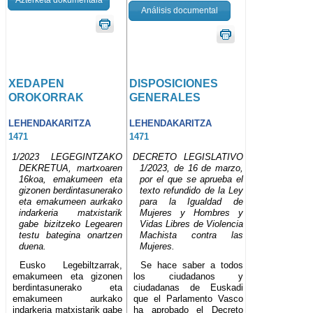
Análisis documental
XEDAPEN
DISPOSICIONES
OROKORRAK
GENERALES
LEHENDAKARITZA
LEHENDAKARITZA
1471
1471
1/2023 LEGEGINTZAKO
DECRETO LEGISLATIVO
DEKRETUA, martxoaren
1/2023, de 16 de marzo,
16koa, emakumeen eta
por el que se aprueba el
gizonen berdintasunerako
texto refundido de la Ley
eta emakumeen aurkako
para la Igualdad de
indarkeria matxistarik
Mujeres y Hombres y
gabe bizitzeko Legearen
Vidas Libres de Violencia
testu bategina onartzen
Machista contra las
duena.
Mujeres.
Eusko Legebiltzarrak,
Se hace saber a todos
emakumeen eta gizonen
los ciudadanos y
berdintasunerako eta
ciudadanas de Euskadi
emakumeen aurkako
que el Parlamento Vasco
indarkeria matxistarik gabe
ha aprobado el Decreto