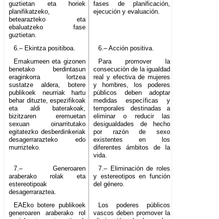
guztietan eta horiek
fases de planificación,
planifikatzeko,
ejecución y evaluación.
betearazteko eta
ebaluatzeko fase
guztietan.
6.– Ekintza positiboa.
6.– Acción positiva.
Emakumeen eta gizonen
Para promover la
benetako berdintasun
consecución de la igualdad
eraginkorra lortzea
real y efectiva de mujeres
sustatze aldera, botere
y hombres, los poderes
publikoek neurriak hartu
públicos deben adoptar
behar dituzte, espezifikoak
medidas específicas y
eta aldi baterakoak,
temporales destinadas a
bizitzaren eremuetan
eliminar o reducir las
sexuan oinarritutako
desigualdades de hecho
egitatezko desberdinkeriak
por razón de sexo
desagerrarazteko edo
existentes en los
murrizteko.
diferentes ámbitos de la
vida.
7.– Generoaren
7.– Eliminación de roles
araberako rolak eta
y estereotipos en función
estereotipoak
del género.
desagerraraztea.
EAEko botere publikoek
Los poderes públicos
generoaren araberako rol
vascos deben promover la