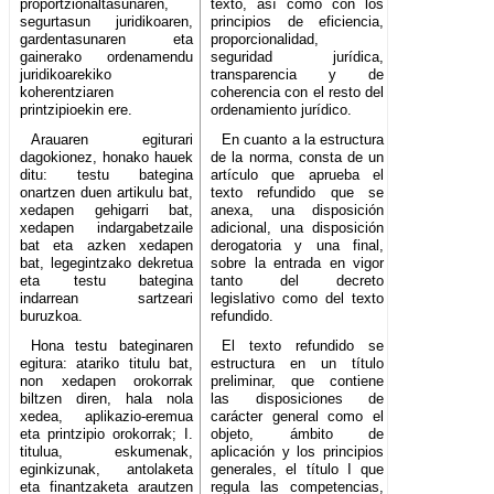
proportzionaltasunaren,
texto, así como con los
segurtasun juridikoaren,
principios de eficiencia,
gardentasunaren eta
proporcionalidad,
gainerako ordenamendu
seguridad jurídica,
juridikoarekiko
transparencia y de
koherentziaren
coherencia con el resto del
printzipioekin ere.
ordenamiento jurídico.
Arauaren egiturari
En cuanto a la estructura
dagokionez, honako hauek
de la norma, consta de un
ditu: testu bategina
artículo que aprueba el
onartzen duen artikulu bat,
texto refundido que se
xedapen gehigarri bat,
anexa, una disposición
xedapen indargabetzaile
adicional, una disposición
bat eta azken xedapen
derogatoria y una final,
bat, legegintzako dekretua
sobre la entrada en vigor
eta testu bategina
tanto del decreto
indarrean sartzeari
legislativo como del texto
buruzkoa.
refundido.
Hona testu bateginaren
El texto refundido se
egitura: atariko titulu bat,
estructura en un título
non xedapen orokorrak
preliminar, que contiene
biltzen diren, hala nola
las disposiciones de
xedea, aplikazio-eremua
carácter general como el
eta printzipio orokorrak; I.
objeto, ámbito de
titulua, eskumenak,
aplicación y los principios
eginkizunak, antolaketa
generales, el título I que
eta finantzaketa arautzen
regula las competencias,