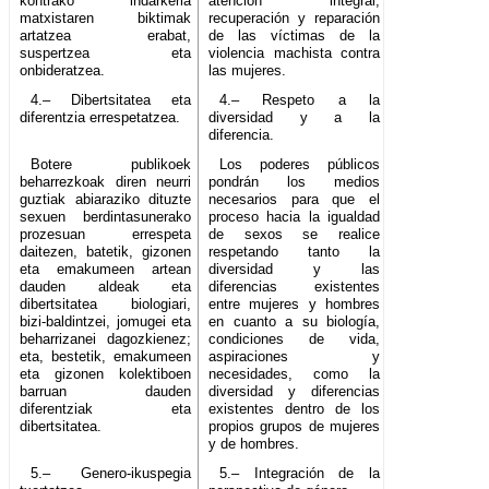
kontrako indarkeria
atención integral,
matxistaren biktimak
recuperación y reparación
artatzea erabat,
de las víctimas de la
suspertzea eta
violencia machista contra
onbideratzea.
las mujeres.
4.– Dibertsitatea eta
4.– Respeto a la
diferentzia errespetatzea.
diversidad y a la
diferencia.
Botere publikoek
Los poderes públicos
beharrezkoak diren neurri
pondrán los medios
guztiak abiaraziko dituzte
necesarios para que el
sexuen berdintasunerako
proceso hacia la igualdad
prozesuan errespeta
de sexos se realice
daitezen, batetik, gizonen
respetando tanto la
eta emakumeen artean
diversidad y las
dauden aldeak eta
diferencias existentes
dibertsitatea biologiari,
entre mujeres y hombres
bizi-baldintzei, jomugei eta
en cuanto a su biología,
beharrizanei dagozkienez;
condiciones de vida,
eta, bestetik, emakumeen
aspiraciones y
eta gizonen kolektiboen
necesidades, como la
barruan dauden
diversidad y diferencias
diferentziak eta
existentes dentro de los
dibertsitatea.
propios grupos de mujeres
y de hombres.
5.– Genero-ikuspegia
5.– Integración de la