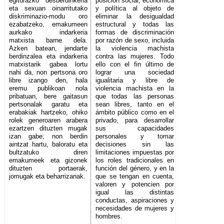
egiturazko desberdinkeria
posición social, económica
eta sexuan oinarritutako
y política al objeto de
diskriminazio-modu oro
eliminar la desigualdad
ezabatzeko, emakumeen
estructural y todas las
aurkako indarkeria
formas de discriminación
matxista barne dela.
por razón de sexo, incluida
Azken batean, jendarte
la violencia machista
berdinzalea eta indarkeria
contra las mujeres. Todo
matxistarik gabea lortu
ello con el fin último de
nahi da, non pertsona oro
lograr una sociedad
libre izango den, hala
igualitaria y libre de
eremu publikoan nola
violencia machista en la
pribatuan, bere gaitasun
que todas las personas
pertsonalak garatu eta
sean libres, tanto en el
erabakiak hartzeko, ohiko
ámbito público como en el
rolek generoaren arabera
privado, para desarrollar
ezartzen dituzten mugak
sus capacidades
izan gabe; non berdin
personales y tomar
aintzat hartu, baloratu eta
decisiones sin las
bultzatuko diren
limitaciones impuestas por
emakumeek eta gizonek
los roles tradicionales en
dituzten portaerak,
función del género, y en la
jomugak eta beharrizanak.
que se tengan en cuenta,
valoren y potencien por
igual las distintas
conductas, aspiraciones y
necesidades de mujeres y
hombres.