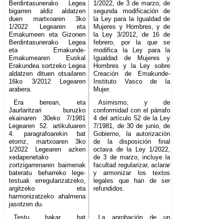
Berdintasunerako Legea
1/2022, de 3 de marzo, de
bigarren aldiz aldatzen
segunda modificación de
duen martxoaren 3ko
la Ley para la Igualdad de
1/2022 Legearen eta
Mujeres y Hombres, y de
Emakumeen eta Gizonen
la Ley 3/2012, de 16 de
Berdintasunerako Legea
febrero, por la que se
eta Emakunde-
modifica la Ley para la
Emakumearen Euskal
Igualdad de Mujeres y
Erakundea sortzeko Legea
Hombres y la Ley sobre
aldatzen dituen otsailaren
Creación de Emakunde-
16ko 3/2012 Legearen
Instituto Vasco de la
arabera.
Mujer.
Era berean, eta
Asimismo, y de
Jaurlaritzari buruzko
conformidad con el párrafo
ekainaren 30eko 7/1981
4 del artículo 52 de la Ley
Legearen 52. artikuluaren
7/1981, de 30 de junio, de
4. paragrafoarekin bat
Gobierno, la autorización
etorriz, martxoaren 3ko
de la disposición final
1/2022 Legearen azken
octava de la Ley 1/2022,
xedapenetako
de 3 de marzo, incluye la
zortzigarrenaren baimenak
facultad regularizar, aclarar
bateratu beharreko lege-
y armonizar los textos
testuak erregularizatzeko,
legales que han de ser
argitzeko eta
refundidos.
harmonizatzeko ahalmena
jasotzen du.
Testu bakar bat
La aprobación de un