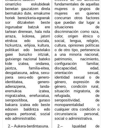
oinarrizko eskubideak
fundamentales de aquellas
benetan gauzatzen direla
mujeres o grupos de
bermatuko dute, emakume
mujeres en quienes
horiek bereizkeria-egoerak
concurran otros factores
sor ditzaketen beste
que puedan dar lugar a
inguruabar batzuk ere
situaciones de
tartean direnean, hala nola
discriminación como raza,
arraza, kolorea, jatorri
color, origen étnico o
etnikoa edo soziala,
social, lengua, religión,
hizkuntza, erlijioa, kultura,
cultura, opiniones políticas
politikari edo bestelako
o de otro tipo, pertenencia
gaiei buruzko iritziak,
a una minoría nacional,
gutxiengo nazional bateko
patrimonio, nacimiento,
kide izatea, ondarea,
configuración familiar,
jaiotza, familia-eitea,
discapacidad, edad,
desgaitasuna, adina, sexu-
orientación sexual,
joera sexu-edo genero-
identidad sexual o de
identitatea, genero-
género, expresión de
adierazpena, landa-
género, condición rural,
eremukoa izatea,
situación migratoria, de
migratzailea, errefuxiatua,
refugiada, de
seropositiboa, guraso
seropositividad, de
bakarra izatea edo beste
monoparentalidad o
edozein baldintza edo
cualquier otra condición o
egoera pertsonal, sozial
circunstancia personal,
edo administratibo.
social o administrativa.
2.– Aukera-berdintasuna.
2.– Igualdad de