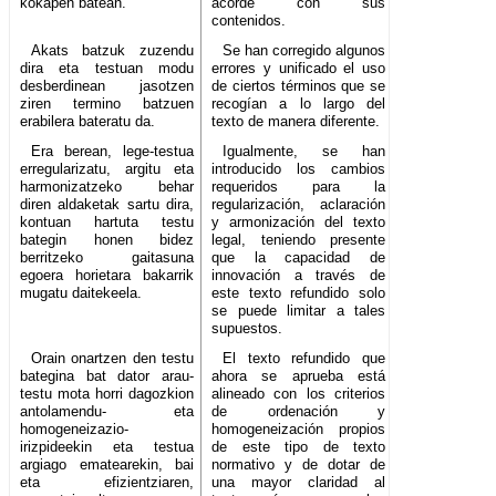
kokapen batean.
acorde con sus
contenidos.
Akats batzuk zuzendu
Se han corregido algunos
dira eta testuan modu
errores y unificado el uso
desberdinean jasotzen
de ciertos términos que se
ziren termino batzuen
recogían a lo largo del
erabilera bateratu da.
texto de manera diferente.
Era berean, lege-testua
Igualmente, se han
erregularizatu, argitu eta
introducido los cambios
harmonizatzeko behar
requeridos para la
diren aldaketak sartu dira,
regularización, aclaración
kontuan hartuta testu
y armonización del texto
bategin honen bidez
legal, teniendo presente
berritzeko gaitasuna
que la capacidad de
egoera horietara bakarrik
innovación a través de
mugatu daitekeela.
este texto refundido solo
se puede limitar a tales
supuestos.
Orain onartzen den testu
El texto refundido que
bategina bat dator arau-
ahora se aprueba está
testu mota horri dagozkion
alineado con los criterios
antolamendu- eta
de ordenación y
homogeneizazio-
homogeneización propios
irizpideekin eta testua
de este tipo de texto
argiago ematearekin, bai
normativo y de dotar de
eta efizientziaren,
una mayor claridad al