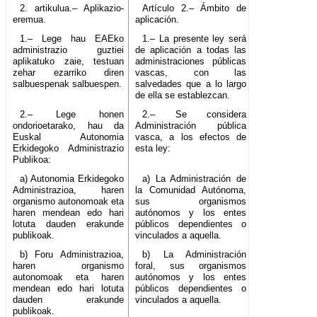
2. artikulua.– Aplikazio-
Artículo 2.– Ámbito de
eremua.
aplicación.
1.– Lege hau EAEko
1.– La presente ley será
administrazio guztiei
de aplicación a todas las
aplikatuko zaie, testuan
administraciones públicas
zehar ezarriko diren
vascas, con las
salbuespenak salbuespen.
salvedades que a lo largo
de ella se establezcan.
2.– Lege honen
2.– Se considera
ondorioetarako, hau da
Administración pública
Euskal Autonomia
vasca, a los efectos de
Erkidegoko Administrazio
esta ley:
Publikoa:
a) Autonomia Erkidegoko
a) La Administración de
Administrazioa, haren
la Comunidad Autónoma,
organismo autonomoak eta
sus organismos
haren mendean edo hari
autónomos y los entes
lotuta dauden erakunde
públicos dependientes o
publikoak.
vinculados a aquella.
b) Foru Administrazioa,
b) La Administración
haren organismo
foral, sus organismos
autonomoak eta haren
autónomos y los entes
mendean edo hari lotuta
públicos dependientes o
dauden erakunde
vinculados a aquella.
publikoak.