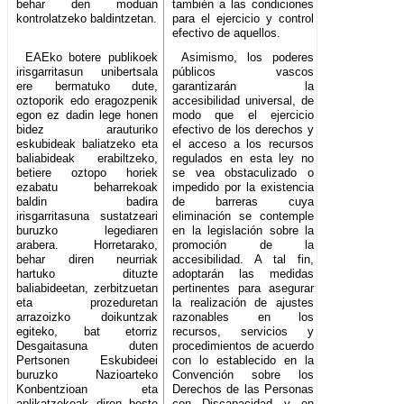
behar den moduan
también a las condiciones
kontrolatzeko baldintzetan.
para el ejercicio y control
efectivo de aquellos.
EAEko botere publikoek
Asimismo, los poderes
irisgarritasun unibertsala
públicos vascos
ere bermatuko dute,
garantizarán la
oztoporik edo eragozpenik
accesibilidad universal, de
egon ez dadin lege honen
modo que el ejercicio
bidez arauturiko
efectivo de los derechos y
eskubideak baliatzeko eta
el acceso a los recursos
baliabideak erabiltzeko,
regulados en esta ley no
betiere oztopo horiek
se vea obstaculizado o
ezabatu beharrekoak
impedido por la existencia
baldin badira
de barreras cuya
irisgarritasuna sustatzeari
eliminación se contemple
buruzko legediaren
en la legislación sobre la
arabera. Horretarako,
promoción de la
behar diren neurriak
accesibilidad. A tal fin,
hartuko dituzte
adoptarán las medidas
baliabideetan, zerbitzuetan
pertinentes para asegurar
eta prozeduretan
la realización de ajustes
arrazoizko doikuntzak
razonables en los
egiteko, bat etorriz
recursos, servicios y
Desgaitasuna duten
procedimientos de acuerdo
Pertsonen Eskubideei
con lo establecido en la
buruzko Nazioarteko
Convención sobre los
Konbentzioan eta
Derechos de las Personas
aplikatzekoak diren beste
con Discapacidad y en