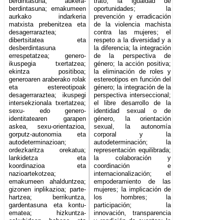
berdintasuna; aukera-
trato; la igualdad de
berdintasuna; emakumeen
oportunidades; la
aurkako indarkeria
prevención y erradicación
matxista prebenitzea eta
de la violencia machista
desagerraraztea;
contra las mujeres; el
dibertsitatea eta
respeto a la diversidad y a
desberdintasuna
la diferencia; la integración
errespetatzea; genero-
de la perspectiva de
ikuspegia txertatzea;
género; la acción positiva;
ekintza positiboa;
la eliminación de roles y
generoaren araberako rolak
estereotipos en función del
eta estereotipoak
género; la integración de la
desagerraraztea; ikuspegi
perspectiva interseccional;
intersekzionala txertatzea;
el libre desarrollo de la
sexu- edo genero-
identidad sexual o de
identitatearen garapen
género, la orientación
askea, sexu-orientazioa,
sexual, la autonomía
gorputz-autonomia eta
corporal y la
autodeterminazioan;
autodeterminación; la
ordezkaritza orekatua;
representación equilibrada;
lankidetza eta
la colaboración y
koordinazioa eta
coordinación e
nazioartekotzea;
internacionalización; el
emakumeen ahalduntzea;
empoderamiento de las
gizonen inplikazioa; parte-
mujeres; la implicación de
hartzea; berrikuntza,
los hombres; la
gardentasuna eta kontu-
participación; la
ematea; hizkuntza-
innovación, transparencia