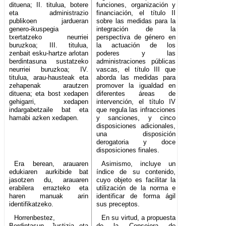
dituena; II. titulua, botere
funciones, organización y
eta administrazio
financiación, el título II
publikoen jardueran
sobre las medidas para la
genero-ikuspegia
integración de la
txertatzeko neurriei
perspectiva de género en
buruzkoa; III. titulua,
la actuación de los
zenbait esku-hartze arlotan
poderes y las
berdintasuna sustatzeko
administraciones públicas
neurriei buruzkoa; IV.
vascas, el título III que
titulua, arau-hausteak eta
aborda las medidas para
zehapenak arautzen
promover la igualdad en
dituena; eta bost xedapen
diferentes áreas de
gehigarri, xedapen
intervención, el título IV
indargabetzaile bat eta
que regula las infracciones
hamabi azken xedapen.
y sanciones, y cinco
disposiciones adicionales,
una disposición
derogatoria y doce
disposiciones finales.
Era berean, arauaren
Asimismo, incluye un
edukiaren aurkibide bat
índice de su contenido,
jasotzen du, arauaren
cuyo objeto es facilitar la
erabilera errazteko eta
utilización de la norma e
haren manuak arin
identificar de forma ágil
identifikatzeko.
sus preceptos.
Horrenbestez,
En su virtud, a propuesta
Berdintasun, Justizia eta
de la Consejera de