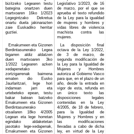
bizitzeko Legearen testu
Legislativo 1/2023, de 16
bategina onartzen duen
de marzo, por el que se
martxoaren 16ko 1/2023
aprueba el texto refundido
Legegintzako Dekretua
de la Ley para la igualdad
onartu duela jakinarazten
de mujeres y hombres y
zaie Euskadiko herritar
vidas libres de violencia
guztiei.
machista contra las
mujeres.
Emakumeen eta Gizonen
La disposición final
Berdintasunerako Legea
octava de la Ley 1/2022,
bigarren aldiz aldatzen
de 3 de marzo, de
duen martxoaren 3ko
segunda modificación de
1/2022 Legearen azken
la Ley para la Igualdad de
xedapenetako
Mujeres y Hombres
zortzigarrenak baimena
autoriza al Gobierno Vasco
ematen dio Eusko
para que, en el plazo de un
Jaurlaritzari, lege hori
año, desde la entrada en
indarrean jarri eta
vigor de esta, refunda en
urtebeteko epean, testu
un único texto las
bakar batean batzeko
disposiciones legales
Emakumeen eta Gizonen
contenidas en la Ley
Berdintasunerako
4/2005, de 18 de febrero,
otsailaren 18ko 4/2005
para la Igualdad de
Legean eta lege horretan
Mujeres y Hombres y en
egindako aldaketetan
las modificaciones
jasotako lege-xedapenak,
llevadas a cabo de dicha
Emakumeen eta Gizonen
ley, en virtud de la Ley