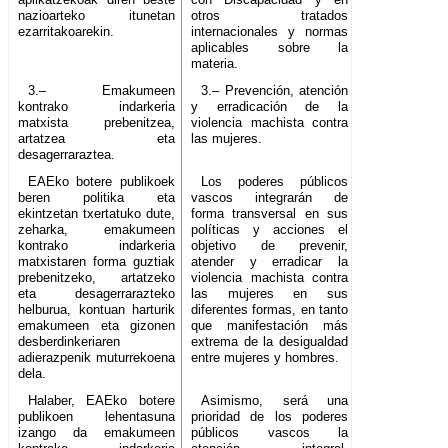
nazioarteko itunetan
otros tratados
ezarritakoarekin.
internacionales y normas
aplicables sobre la
materia.
3.– Emakumeen
3.– Prevención, atención
kontrako indarkeria
y erradicación de la
matxista prebenitzea,
violencia machista contra
artatzea eta
las mujeres.
desagerraraztea.
EAEko botere publikoek
Los poderes públicos
beren politika eta
vascos integrarán de
ekintzetan txertatuko dute,
forma transversal en sus
zeharka, emakumeen
políticas y acciones el
kontrako indarkeria
objetivo de prevenir,
matxistaren forma guztiak
atender y erradicar la
prebenitzeko, artatzeko
violencia machista contra
eta desagerrarazteko
las mujeres en sus
helburua, kontuan harturik
diferentes formas, en tanto
emakumeen eta gizonen
que manifestación más
desberdinkeriaren
extrema de la desigualdad
adierazpenik muturrekoena
entre mujeres y hombres.
dela.
Halaber, EAEko botere
Asimismo, será una
publikoen lehentasuna
prioridad de los poderes
izango da emakumeen
públicos vascos la