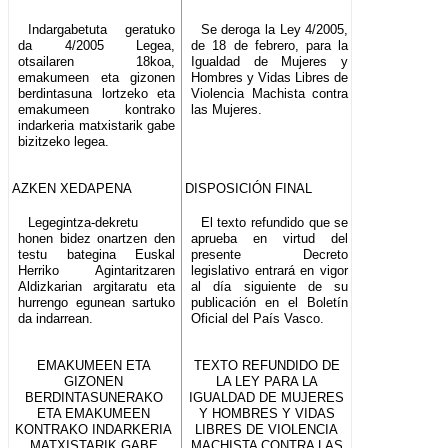
Indargabetuta geratuko
Se deroga la Ley 4/2005,
da 4/2005 Legea,
de 18 de febrero, para la
otsailaren 18koa,
Igualdad de Mujeres y
emakumeen eta gizonen
Hombres y Vidas Libres de
berdintasuna lortzeko eta
Violencia Machista contra
emakumeen kontrako
las Mujeres.
indarkeria matxistarik gabe
bizitzeko legea.
AZKEN XEDAPENA
DISPOSICIÓN FINAL
Legegintza-dekretu
El texto refundido que se
honen bidez onartzen den
aprueba en virtud del
testu bategina Euskal
presente Decreto
Herriko Agintaritzaren
legislativo entrará en vigor
Aldizkarian argitaratu eta
al día siguiente de su
hurrengo egunean sartuko
publicación en el Boletín
da indarrean.
Oficial del País Vasco.
EMAKUMEEN ETA
TEXTO REFUNDIDO DE
GIZONEN
LA LEY PARA LA
BERDINTASUNERAKO
IGUALDAD DE MUJERES
ETA EMAKUMEEN
Y HOMBRES Y VIDAS
KONTRAKO INDARKERIA
LIBRES DE VIOLENCIA
MATXISTARIK GABE
MACHISTA CONTRA LAS