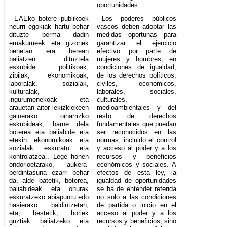
oportunidades.
EAEko botere publikoek
Los poderes públicos
neurri egokiak hartu behar
vascos deben adoptar las
dituzte berma dadin
medidas oportunas para
emakumeek eta gizonek
garantizar el ejercicio
benetan era berean
efectivo por parte de
baliatzen dituztela
mujeres y hombres, en
eskubide politikoak,
condiciones de igualdad,
zibilak, ekonomikoak,
de los derechos políticos,
laboralak, sozialak,
civiles, económicos,
kulturalak,
laborales, sociales,
ingurumenekoak eta
culturales,
arauetan aitor lekizkiekeen
medioambientales y del
gainerako oinarrizko
resto de derechos
eskubideak, barne dela
fundamentales que puedan
boterea eta baliabide eta
ser reconocidos en las
etekin ekonomikoak eta
normas, incluido el control
sozialak eskuratu eta
y acceso al poder y a los
kontrolatzea.. Lege honen
recursos y beneficios
ondorioetarako, aukera-
económicos y sociales. A
berdintasuna ezarri behar
efectos de esta ley, la
da, alde batetik, boterea,
igualdad de oportunidades
baliabideak eta onurak
se ha de entender referida
eskuratzeko abiapuntu edo
no solo a las condiciones
hasierako baldintzetan,
de partida o inicio en el
eta, bestetik, horiek
acceso al poder y a los
guztiak baliatzeko eta
recursos y beneficios, sino