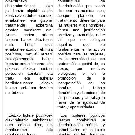
oinarritutako
constitutivas de
diskriminaziotzat joko
discriminación por razón
justifikazio objektiboa eta
de sexo las medidas que,
zentzuzkoa duten neurriak,
aunque planteen un
emakumeei eta gizonei
tratamiento diferente para
tratamendu ezberdina
las mujeres y los hombres,
ematea badakarte ere.
tienen una justificación
Neurri horien artean
objetiva y razonable, entre
helburu hauek dituztenak
las que se incluyen
sartu behar dira:
aquellas que se
emakumeentzako ekintza
fundamentan en la acción
positiboa, sexuei arrazoi
positiva para las mujeres,
biologikoengatik babes
en la necesidad de una
berezia eman beharra, eta
protección especial de los
gizonek etxeko lanetan,
sexos por motivos
pertsonen zaintzan eta
biológicos, o en la
tratu- eta aukera-
promoción de la
berdintasunaren aldeko
incorporación de los
lanean parte har dezaten
hombres al trabajo
sustatzea.
doméstico y de cuidado de
las personas y al trabajo a
favor de la igualdad de
trato y oportunidades.
EAEko botere publikoek
Los poderes públicos
diskriminazio anizkoitzari
vascos combatirán la
aurre egingo diote, eta
discriminación múltiple y
emakumeen edo
garantizarán el ejercicio
emakume-taldeen
efectivo de los derechos