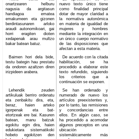
onartzearen helburu
nuevo texto único tiene
nagusia da argitasun
como finalidad principal
handiagoa ematea
dotar de mayor claridad a
emakumeen eta gizonen
la normativa autonómica
berdintasunaren arloko
en materia de igualdad de
araudi autonomikoari, gai
mujeres y hombres
horri eragiten dioten
mediante la integración en
xedapenak arau multzo
un único cuerpo normativo
bakar batean batuz.
de las disposiciones que
afectan a esta materia.
Baimen hori dela bide,
De acuerdo con la citada
testu bategin hau prestatu
habilitación, se ha
da ondoren azaltzen diren
procedido a elaborar este
irizpideen arabera.
texto refundido, siguiendo
los criterios que a
continuación se exponen.
Lehendik zeuden
Se han ordenado y
artikuluak berriro ordenatu
numerado de nuevo los
eta zenbakitu dira, eta,
artículos preexistentes y,
beraz, haien arteko
por lo tanto, las remisiones
igorpenak eta bat-
y concordancias entre
etortzeak ere bai. Kasuren
ellos. En algún caso, se
batean, manu batzuk
ha procedido a acomodar
egokitu egin dira, haien
algunos preceptos en una
edukietara sistematikoki
ubicación
hobeto egokitzen den
sistemáticamente más