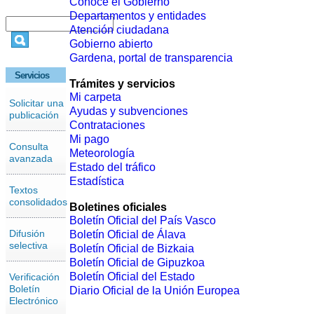
Conoce el Gobierno
Departamentos y entidades
Atención ciudadana
Gobierno abierto
Gardena, portal de transparencia
Servicios
Trámites y servicios
Mi carpeta
Solicitar una
Ayudas y subvenciones
publicación
Contrataciones
Mi pago
Consulta
Meteorología
avanzada
Estado del tráfico
Estadística
Textos
consolidados
Boletines oficiales
Boletín Oficial del País Vasco
Difusión
Boletín Oficial de Álava
selectiva
Boletín Oficial de Bizkaia
Boletín Oficial de Gipuzkoa
Boletín Oficial del Estado
Verificación
Boletín
Diario Oficial de la Unión Europea
Electrónico