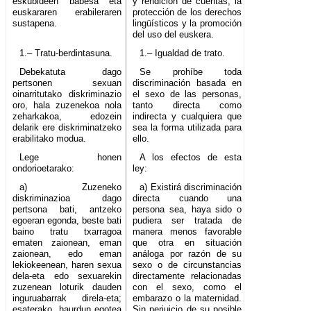
eskubideen babesa eta
y rendición de cuentas; la
euskararen erabileraren
protección de los derechos
sustapena.
lingüísticos y la promoción
del uso del euskera.
1.– Tratu-berdintasuna.
1.– Igualdad de trato.
Debekatuta dago
Se prohíbe toda
pertsonen sexuan
discriminación basada en
oinarritutako diskriminazio
el sexo de las personas,
oro, hala zuzenekoa nola
tanto directa como
zeharkakoa, edozein
indirecta y cualquiera que
delarik ere diskriminatzeko
sea la forma utilizada para
erabilitako modua.
ello.
Lege honen
A los efectos de esta
ondorioetarako:
ley:
a) Zuzeneko
a) Existirá discriminación
diskriminazioa dago
directa cuando una
pertsona bati, antzeko
persona sea, haya sido o
egoeran egonda, beste bati
pudiera ser tratada de
baino tratu txarragoa
manera menos favorable
ematen zaionean, eman
que otra en situación
zaionean, edo eman
análoga por razón de su
lekiokeenean, haren sexua
sexo o de circunstancias
dela-eta edo sexuarekin
directamente relacionadas
zuzenean loturik dauden
con el sexo, como el
inguruabarrak direla-eta;
embarazo o la maternidad.
esaterako, haurdun egotea
Sin perjuicio de su posible