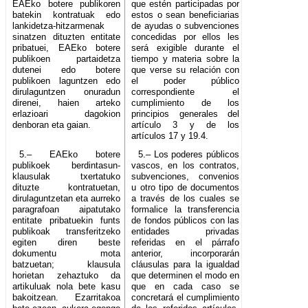
EAEko botere publikoren
que estén participadas por
batekin kontratuak edo
estos o sean beneficiarias
lankidetza-hitzarmenak
de ayudas o subvenciones
sinatzen dituzten entitate
concedidas por ellos les
pribatuei, EAEko botere
será exigible durante el
publikoen partaidetza
tiempo y materia sobre la
dutenei edo botere
que verse su relación con
publikoen laguntzen edo
el poder público
dirulaguntzen onuradun
correspondiente el
direnei, haien arteko
cumplimiento de los
erlazioari dagokion
principios generales del
denboran eta gaian.
artículo 3 y de los
artículos 17 y 19.4.
5.– EAEko botere
5.– Los poderes públicos
publikoek berdintasun-
vascos, en los contratos,
klausulak txertatuko
subvenciones, convenios
dituzte kontratuetan,
u otro tipo de documentos
dirulaguntzetan eta aurreko
a través de los cuales se
paragrafoan aipatutako
formalice la transferencia
entitate pribatuekin funts
de fondos públicos con las
publikoak transferitzeko
entidades privadas
egiten diren beste
referidas en el párrafo
dokumentu mota
anterior, incorporarán
batzuetan; klausula
cláusulas para la igualdad
horietan zehaztuko da
que determinen el modo en
artikuluak nola bete kasu
que en cada caso se
bakoitzean. Ezarritakoa
concretará el cumplimiento