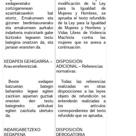
xedapenetako
modificación de la Ley
zortzigarrenean
para la Igualdad de
ezarritakoarekin bat
Mujeres y Hombres, se
etorriz, Emakumeen eta
aprueba el texto refundido
gizonen berdintasunerako
de la Ley para la Igualdad
eta emakumeen aurkako
de Mujeres y Hombres y
indarkeria matxistarik gabe
Vidas Libres de Violencia
bizitzeko legearen testu
Machista contra las
bategina onartzen da, eta
mujeres que se anexa a
jarraian eransten da.
continuación.
XEDAPEN GEHIGARRIA.–
DISPOSICIÓN
Arau-erreferentziak.
ADICIONAL.– Referencias
normativas.
Beste xedapen
Todas las referencias
batzuetan bategin
realizadas en otras
beharreko legeei egiten
disposiciones a las leyes
zaizkien aipamen guztiak
objeto de refundición se
onesten den testu
entenderán realizadas a
bategineko artikuluei
los artículos
egiten zaizkiela ulertuko
correspondientes del texto
da.
refundido que se aprueba.
INDARGABETZEKO
DISPOSICIÓN
XEDAPENA
DEROGATORIA