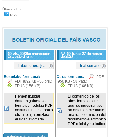
Último boletín
RSS
60. zk., 2023ko martxoaren
N.º
60
, lunes 27 de marzo
27a, astelehena
de 2023
Laburpenera joan
Ir al sumario
Bestelako formatuak:
Otros formatos:
PDF
PDF
(892 KB - 56 orri.)
(950 KB - 58 Pág.)
EPUB
(156 KB)
EPUB
(166 KB)
Hemen ikusgai
El contenido de los
dauden gainerako
otros formatos que
formatuen edukia PDF
aquí se muestran, se
dokumentu elektroniko
ha obtenido mediante
ofizial eta jatorrizkoa
una transformación del
eraldatuz lortu da
documento electrónico
PDF oficial y auténtico
Azterketa dokumentala