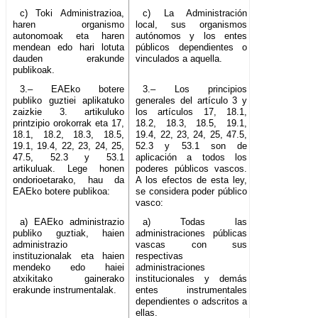
c) Toki Administrazioa,
c) La Administración
haren organismo
local, sus organismos
autonomoak eta haren
autónomos y los entes
mendean edo hari lotuta
públicos dependientes o
dauden erakunde
vinculados a aquella.
publikoak.
3.– EAEko botere
3.– Los principios
publiko guztiei aplikatuko
generales del artículo 3 y
zaizkie 3. artikuluko
los artículos 17, 18.1,
printzipio orokorrak eta 17,
18.2, 18.3, 18.5, 19.1,
18.1, 18.2, 18.3, 18.5,
19.4, 22, 23, 24, 25, 47.5,
19.1, 19.4, 22, 23, 24, 25,
52.3 y 53.1 son de
47.5, 52.3 y 53.1
aplicación a todos los
artikuluak. Lege honen
poderes públicos vascos.
ondorioetarako, hau da
A los efectos de esta ley,
EAEko botere publikoa:
se considera poder público
vasco:
a) EAEko administrazio
a) Todas las
publiko guztiak, haien
administraciones públicas
administrazio
vascas con sus
instituzionalak eta haien
respectivas
mendeko edo haiei
administraciones
atxikitako gainerako
institucionales y demás
erakunde instrumentalak.
entes instrumentales
dependientes o adscritos a
ellas.