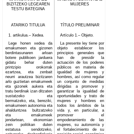
BIZITZEKO LEGEAREN
MUJERES
TESTU BATEGINA
ATARIKO TITULUA
TÍTULO PRELIMINAR
1. artikulua.– Xedea.
Artículo 1.– Objeto.
Lege honen xedea da
La presente ley tiene por
emakumeen eta gizonen
objeto establecer los
berdintasunaren arloan
principios generales que
botere publikoen jarduera
han de presidir la
gidatu behar duten
actuación de los poderes
printzipio orokorrak
públicos en materia de
ezartzea, eta zenbait
igualdad de mujeres y
neurri arautzea bizitzaren
hombres, así como regular
arlo guztietan emakumeek
un conjunto de medidas
eta gizonek aukera eta
dirigidas a promover y
tratu berdinak izan ditzaten
garantizar la igualdad de
sustatzeko eta
oportunidades y trato de
bermatzeko, eta, bereziki,
mujeres y hombres en
emakumeen autonomia eta
todos los ámbitos de la
ahalduntzea bultzatzeko
vida y, en particular, a
eta emakumeek
promover el
jendartean, ekonomian
empoderamiento de las
zein politikan duten
mujeres, su autonomía y
estatusa sendotzeko,
el fortalecimiento de su