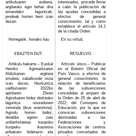
artikuluaren arabera,
interesados, procede llevar
argitaratu egin behar dira
a cabo la publicación de
emandako laguntzak,
las ayudas concedidas a
jendeak horren berri izan
efectos de general
dezan.
conocimiento, tal y como
establece el artículo 14.2
de la citada Orden.
Horregatik, honako hau
En su virtud,
EBAZTEN DUT:
RESUELVO:
Artikulu bakarra.– Euskal
Artículo único.– Publicar
Herriko Agintaritzaren
en el Boletín Oficial del
Aldizkarian argitara
País Vasco, a efectos de
ematea, zabalkunde osoa
general conocimiento, la
izan dezan, Hezkuntza
relación de beneficiarios
sailburuaren 2022ko
de las subvenciones
apirilaren 25ean
concedidas al amparo de
Aginduaren bidez deitutako
la Orden de 25 de abril de
laguntza onuradunen
2022, del Consejero de
zerrenda (ikus eranskina).
Educación, por la que se
Agindu horren bidez,
convocan subvenciones
deialdia egiten zaie
destinadas a las
unibertsitateaz kanpoko
Federaciones y
itunpeko ikastetxe
Asociaciones de centros
pribatuen federazio eta
privados concertados de