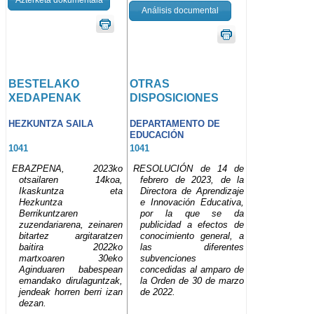
Análisis documental
BESTELAKO
OTRAS
XEDAPENAK
DISPOSICIONES
HEZKUNTZA SAILA
DEPARTAMENTO DE
EDUCACIÓN
1041
1041
EBAZPENA, 2023ko
RESOLUCIÓN de 14 de
otsailaren 14koa,
febrero de 2023, de la
Ikaskuntza eta
Directora de Aprendizaje
Hezkuntza
e Innovación Educativa,
Berrikuntzaren
por la que se da
zuzendariarena, zeinaren
publicidad a efectos de
bitartez argitaratzen
conocimiento general, a
baitira 2022ko
las diferentes
martxoaren 30eko
subvenciones
Aginduaren babespean
concedidas al amparo de
emandako dirulaguntzak,
la Orden de 30 de marzo
jendeak horren berri izan
de 2022.
dezan.