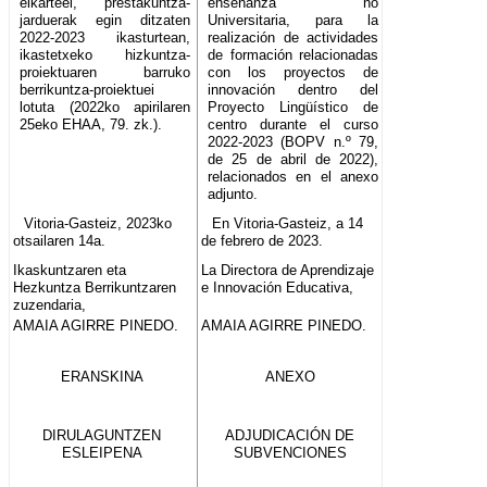
elkarteei, prestakuntza-
enseñanza no
jarduerak egin ditzaten
Universitaria, para la
2022-2023 ikasturtean,
realización de actividades
ikastetxeko hizkuntza-
de formación relacionadas
proiektuaren barruko
con los proyectos de
berrikuntza-proiektuei
innovación dentro del
lotuta (2022ko apirilaren
Proyecto Lingüístico de
25eko EHAA, 79. zk.).
centro durante el curso
2022-2023 (BOPV n.º 79,
de 25 de abril de 2022),
relacionados en el anexo
adjunto.
Vitoria-Gasteiz, 2023ko
En Vitoria-Gasteiz, a 14
otsailaren 14a.
de febrero de 2023.
Ikaskuntzaren eta
La Directora de Aprendizaje
Hezkuntza Berrikuntzaren
e Innovación Educativa,
zuzendaria,
AMAIA AGIRRE PINEDO.
AMAIA AGIRRE PINEDO.
ERANSKINA
ANEXO
DIRULAGUNTZEN
ADJUDICACIÓN DE
ESLEIPENA
SUBVENCIONES