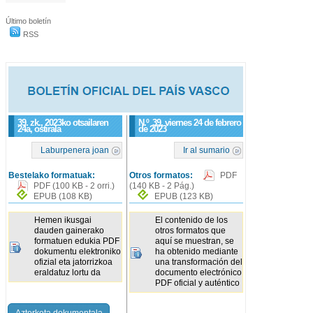
Último boletín
RSS
39. zk., 2023ko otsailaren
N.º
39
, viernes 24 de febrero
24a, ostirala
de 2023
Laburpenera joan
Ir al sumario
Bestelako formatuak:
Otros formatos:
PDF
PDF
(100 KB - 2 orri.)
(140 KB - 2 Pág.)
EPUB
(108 KB)
EPUB
(123 KB)
Hemen ikusgai
El contenido de los
dauden gainerako
otros formatos que
formatuen edukia PDF
aquí se muestran, se
dokumentu elektroniko
ha obtenido mediante
ofizial eta jatorrizkoa
una transformación del
eraldatuz lortu da
documento electrónico
PDF oficial y auténtico
Azterketa dokumentala