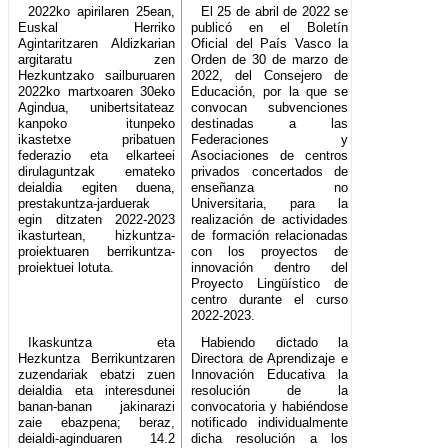
2022ko apirilaren 25ean,
El 25 de abril de 2022 se
Euskal Herriko
publicó en el Boletín
Agintaritzaren Aldizkarian
Oficial del País Vasco la
argitaratu zen
Orden de 30 de marzo de
Hezkuntzako sailburuaren
2022, del Consejero de
2022ko martxoaren 30eko
Educación, por la que se
Agindua, unibertsitateaz
convocan subvenciones
kanpoko itunpeko
destinadas a las
ikastetxe pribatuen
Federaciones y
federazio eta elkarteei
Asociaciones de centros
dirulaguntzak emateko
privados concertados de
deialdia egiten duena,
enseñanza no
prestakuntza-jarduerak
Universitaria, para la
egin ditzaten 2022-2023
realización de actividades
ikasturtean, hizkuntza-
de formación relacionadas
proiektuaren berrikuntza-
con los proyectos de
proiektuei lotuta.
innovación dentro del
Proyecto Lingüístico de
centro durante el curso
2022-2023.
Ikaskuntza eta
Habiendo dictado la
Hezkuntza Berrikuntzaren
Directora de Aprendizaje e
zuzendariak ebatzi zuen
Innovación Educativa la
deialdia eta interesdunei
resolución de la
banan-banan jakinarazi
convocatoria y habiéndose
zaie ebazpena; beraz,
notificado individualmente
deialdi-aginduaren 14.2
dicha resolución a los