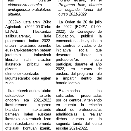
edo gizarte-
horario lectivo, en el
ekimenezkoentzako
Programa Irale, durante
dirulaguntzak erabakitzen
la segunda tanda del
dituena.
curso 2021-2022.
2022ko uztailaren 26ko
La Orden de 26 de julio
Aginduak (2022-09-01eko
de 2022 (BOPV, 01-09-
EHAA), Hezkuntza
2022), del Consejero de
sailburuarenak, Irale
Educación, publicó la
programaren baitan 2022.
convocatoria de ayudas a
urtean irakastordu barneko
los centros privados o de
euskara-ikastaroren batean
iniciativa social que
jarduteko irakasleak
desearan liberar a
liberatu nahi zituzten
profesores/as para
ikastetxe pribatu edo
participar, durante el año
gizarte-
2022, en cursos de
ekimenezkoentzako
euskera del programa Irale
laguntzetarako deia egiten
a impartir dentro del
zuen.
horario lectivo.
Ikastetxeek aurkeztutako
Examinadas las
eskabideak aztertu
solicitudes presentadas
ondoren eta 2021-2022
por los centros, y teniendo
ikasturtearen bigarren
en cuenta la relación
txandan irakastordu
oficial de profesores/as
barnean Iralen euskara
admitidos/as a realizar
ikasteko aukeratuak izan
dichos cursos en la
diren ikasketarien zerrenda
segunda tanda del curso
ofizialak kontuan izanik,
escolar 2021-2022,