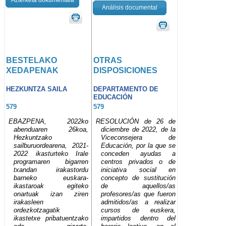
Análisis documental
BESTELAKO
OTRAS
XEDAPENAK
DISPOSICIONES
HEZKUNTZA SAILA
DEPARTAMENTO DE
EDUCACIÓN
579
579
EBAZPENA, 2022ko
RESOLUCIÓN de 26 de
abenduaren 26koa,
diciembre de 2022, de la
Hezkuntzako
Viceconsejera de
sailburuordearena, 2021-
Educación, por la que se
2022 ikasturteko Irale
conceden ayudas a
programaren bigarren
centros privados o de
txandan irakastordu
iniciativa social en
barneko euskara-
concepto de sustitución
ikastaroak egiteko
de aquellos/as
onartuak izan ziren
profesores/as que fueron
irakasleen
admitidos/as a realizar
ordezkotzagatik
cursos de euskera,
ikastetxe pribatuentzako
impartidos dentro del