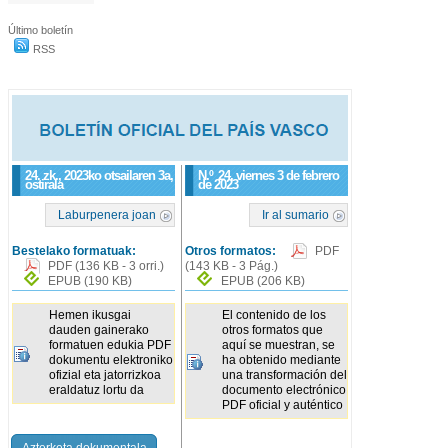
Último boletín
RSS
24. zk., 2023ko otsailaren 3a,
N.º
24
, viernes 3 de febrero
ostirala
de 2023
Laburpenera joan
Ir al sumario
Bestelako formatuak:
Otros formatos:
PDF
PDF
(136 KB - 3 orri.)
(143 KB - 3 Pág.)
EPUB
(190 KB)
EPUB
(206 KB)
Hemen ikusgai
El contenido de los
dauden gainerako
otros formatos que
formatuen edukia PDF
aquí se muestran, se
dokumentu elektroniko
ha obtenido mediante
ofizial eta jatorrizkoa
una transformación del
eraldatuz lortu da
documento electrónico
PDF oficial y auténtico
Azterketa dokumentala