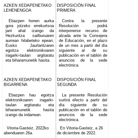
AZKEN XEDAPENETAKO
DISPOSICIÓN FINAL
LEHENENGOA
PRIMERA
Ebazpen honen aurka
Contra la presente
gora jotzeko errekurtsoa
Resolución podrá
jarri ahal izango da
interponerse recurso de
Hezkuntza sailburuaren
alzada ante la Consejera
aurrean hilabeteko epean,
de Educación, en el plazo
Eusko Jaurlaritzaren
de un mes a partir del día
egoitza elektronikoaren
siguiente al de su
iragarki-taulan argitaratu
publicación en el tablón de
eta biharamunetik hasita.
anuncios de la sede
electrónica.
AZKEN XEDAPENETAKO
DISPOSICIÓN FINAL
BIGARRENA
SEGUNDA
Ebazpen hau egoitza
La presente Resolución
elektronikoaren iragarki-
surtirá efecto a partir del
taulan argitaratu eta
día siguiente de su
biharamunetik hasita
publicación en el tablón de
izango da indarrean.
anuncios de la sede
electrónica.
Vitoria-Gasteiz, 2022ko
En Vitoria-Gasteiz, a 26
abenduaren 26a.
de diciembre de 2022.