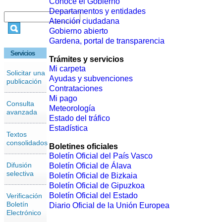
Conoce el Gobierno
Departamentos y entidades
Atención ciudadana
Gobierno abierto
Gardena, portal de transparencia
Servicios
Trámites y servicios
Mi carpeta
Solicitar una
Ayudas y subvenciones
publicación
Contrataciones
Mi pago
Consulta
Meteorología
avanzada
Estado del tráfico
Estadística
Textos
consolidados
Boletines oficiales
Boletín Oficial del País Vasco
Difusión
Boletín Oficial de Álava
selectiva
Boletín Oficial de Bizkaia
Boletín Oficial de Gipuzkoa
Boletín Oficial del Estado
Verificación
Boletín
Diario Oficial de la Unión Europea
Electrónico