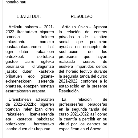
honako hau
EBATZI DUT:
RESUELVO:
Artikulu bakarra.– 2021-
Artículo único.– Aprobar
2022 ikasturteko bigarren
la relación de centros
txandan Iraleren
privados o de iniciativa
irakastordu barneko
social que percibirán
euskara-ikastaroren bat
ayudas en concepto de
egin duten irakasleen
sustitución de los
ordezkoek sortutako
profesores que hayan
gastuei aurre egiteko
realizado cursos de
berariazko dirulaguntza
euskera impartidos dentro
jasoko duten ikastetxe
del horario lectivo durante
pribatuen edo gizarte-
la segunda tanda del curso
ekimenezkoen zerrenda
2021-2022, conforme a lo
onartzea, ebazpen honetan
establecido en la presente
ezarritakoaren arabera.
Resolución.
Eranskinean adierazten
La relación de
da 2021-2022ko bigarren
profesores/as liberados/as
txandan Iralen izan diren
en la segunda tanda del
irakasleen izen-zerrenda
curso 2021-2022 así como
eta ikastetxe bakoitzak
la cuantía a percibir en su
ordezkotza horretarako
virtud por los centros se
jasoko duen diru-kopurua.
especifican en el Anexo.