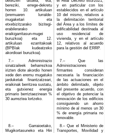
betetzen dituela, eta,
el Real Decreto 853/2021,
bereziki, errege-dekretu
y en particular con los
horren 10. artikuluan
establecidos en el artículo
(eremuaren lurralde-
10 del mismo, relativos a
mugaketari eta
la delimitación territorial
etxebizitzarako bizitegi-
del Área y a los límites de
erabilerarako
edificabilidad destinada al
eraikigarritasun-mugei
uso residencial de
buruzkoa) eta 12.
vivienda, y en el artículo
artikuluan ezarritakoak
12, relativos al acuerdo
(BPBIak kudeatzeko
para la gestión del ERRP.
akordioari buruzkoa).
7.– Administrazio
7.– Que las
sinatzaileek beharrezkoa
Administraciones
irizten diote akordio honen
firmantes consideran
xede den eremu mugatuko
necesaria la financiación
jarduketak finantzatzeari,
de las actuaciones en el
eraikinak berritzea sustatu,
ámbito delimitado, objeto
eta gutxienez energia
del presente acuerdo, con
primario berriztaezinean %
el objetivo de potenciar la
30 aurreztea lortzeko.
renovación de los edificios
consiguiendo un ahorro
mínimo de al menos un 30
% de energía primaria no
renovable.
8.– Garraioetako,
8.– Que el Ministerio de
Mugikortasuneko eta Hiri
Transportes, Movilidad y