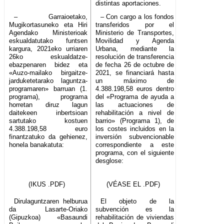
distintas aportaciones.
– Garraioetako,
– Con cargo a los fondos
Mugikortasuneko eta Hiri
transferidos por el
Agendako Ministerioak
Ministerio de Transportes,
eskualdatutako funtsen
Movilidad y Agenda
kargura, 2021eko urriaren
Urbana, mediante la
26ko eskualdatze-
resolución de transferencia
ebazpenaren bidez eta
de fecha 26 de octubre de
«Auzo-mailako birgaitze-
2021, se financiará hasta
jarduketetarako laguntza-
un máximo de
programaren» barruan (1.
4.388.198,58 euros dentro
programa), programa
del «Programa de ayuda a
horretan diruz lagun
las actuaciones de
daitekeen inbertsioan
rehabilitación a nivel de
sartutako kostuen
barrio» (Programa 1), de
4.388.198,58 euro
los costes incluidos en la
finantzatuko da gehienez,
inversión subvencionable
honela banakatuta:
correspondiente a este
programa, con el siguiente
desglose:
(IKUS .PDF)
(VÉASE EL .PDF)
Dirulaguntzaren helburua
El objeto de la
da Lasarte-Oriako
subvención es la
(Gipuzkoa) «Basaundi
rehabilitación de viviendas