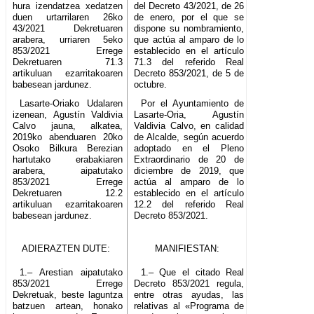
hura izendatzea xedatzen
del Decreto 43/2021, de 26
duen urtarrilaren 26ko
de enero, por el que se
43/2021 Dekretuaren
dispone su nombramiento,
arabera, urriaren 5eko
que actúa al amparo de lo
853/2021 Errege
establecido en el artículo
Dekretuaren 71.3
71.3 del referido Real
artikuluan ezarritakoaren
Decreto 853/2021, de 5 de
babesean jardunez.
octubre.
Lasarte-Oriako Udalaren
Por el Ayuntamiento de
izenean, Agustín Valdivia
Lasarte-Oria, Agustín
Calvo jauna, alkatea,
Valdivia Calvo, en calidad
2019ko abenduaren 20ko
de Alcalde, según acuerdo
Osoko Bilkura Berezian
adoptado en el Pleno
hartutako erabakiaren
Extraordinario de 20 de
arabera, aipatutako
diciembre de 2019, que
853/2021 Errege
actúa al amparo de lo
Dekretuaren 12.2
establecido en el artículo
artikuluan ezarritakoaren
12.2 del referido Real
babesean jardunez.
Decreto 853/2021.
ADIERAZTEN DUTE:
MANIFIESTAN:
1.– Arestian aipatutako
1.– Que el citado Real
853/2021 Errege
Decreto 853/2021 regula,
Dekretuak, beste laguntza
entre otras ayudas, las
batzuen artean, honako
relativas al «Programa de