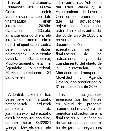
Euskal Autonomia
La Comunidad Autónoma
Erkidegoak eta Lasarte-
del País Vasco y el
Oriako Udalak
Ayuntamiento de Lasarte-
konpromisoa hartzen dute
Oria se comprometen a
finantzatuko diren
que las actuaciones,
jarduketak 2026ko
objeto de financiación,
ekainaren 30erako
estén finalizadas antes del
amaituta egongo direla, eta
día 30 de junio de 2026 y a
jarduketak amaitu direla
presentar la
eta dirulaguntzaren xedea
documentación
bete dela dioten
acreditativa de la
egiaztagiriak aurkeztuko
finalización de las
dizkiola Garraioetako,
actuaciones y del
Mugikortasuneko eta Hiri
cumplimiento del objeto de
Agendako Ministerioari,
la subvención, al
2026ko abenduaren 31
Ministerio de Transportes,
baino lehen.
Movilidad y Agenda
Urbana, con anterioridad al
31 de diciembre de 2026.
Alderdiek akordio hau
Las obligaciones
betez bere gain hartutako
asumidas por las Partes
betebeharrek jarduerak
en virtud del presente
amaitzeko eta
acuerdo sobrevivirán a los
justifikatzeko adierazitako
periodos indicados para la
alditik harago iraungo dute,
finalización y justificación
urriaren 5eko 853/2021
de las actuaciones, con el
Errege Dekretuaren eta
fin de permitir, según sea