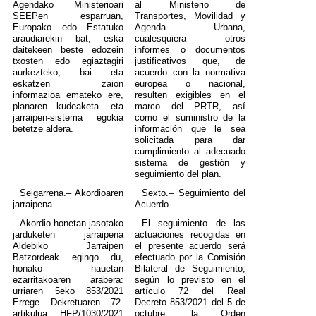
Agendako Ministerioari
al Ministerio de
SEEPen esparruan,
Transportes, Movilidad y
Europako edo Estatuko
Agenda Urbana,
araudiarekin bat, eska
cualesquiera otros
daitekeen beste edozein
informes o documentos
txosten edo egiaztagiri
justificativos que, de
aurkezteko, bai eta
acuerdo con la normativa
eskatzen zaion
europea o nacional,
informazioa emateko ere,
resulten exigibles en el
planaren kudeaketa- eta
marco del PRTR, así
jarraipen-sistema egokia
como el suministro de la
betetze aldera.
información que le sea
solicitada para dar
cumplimiento al adecuado
sistema de gestión y
seguimiento del plan.
Seigarrena.– Akordioaren
Sexto.– Seguimiento del
jarraipena.
Acuerdo.
Akordio honetan jasotako
El seguimiento de las
jarduketen jarraipena
actuaciones recogidas en
Aldebiko Jarraipen
el presente acuerdo será
Batzordeak egingo du,
efectuado por la Comisión
honako hauetan
Bilateral de Seguimiento,
ezarritakoaren arabera:
según lo previsto en el
urriaren 5eko 853/2021
artículo 72 del Real
Errege Dekretuaren 72.
Decreto 853/2021 del 5 de
artikulua, HFP/1030/2021
octubre, la Orden