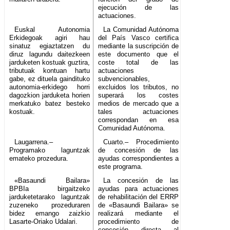
ejecución de las
actuaciones.
Euskal Autonomia
La Comunidad Autónoma
Erkidegoak agiri hau
del País Vasco certifica
sinatuz egiaztatzen du
mediante la suscripción de
diruz lagundu daitezkeen
este documento que el
jarduketen kostuak guztira,
coste total de las
tributuak kontuan hartu
actuaciones
gabe, ez dituela gaindituko
subvencionables,
autonomia-erkidego horri
excluidos los tributos, no
dagozkion jarduketa horien
superará los costes
merkatuko batez besteko
medios de mercado que a
kostuak.
tales actuaciones
correspondan en esa
Comunidad Autónoma.
Laugarrena.–
Cuarto.– Procedimiento
Programako laguntzak
de concesión de las
emateko prozedura.
ayudas correspondientes a
este programa.
«Basaundi Bailara»
La concesión de las
BPBIa birgaitzeko
ayudas para actuaciones
jarduketetarako laguntzak
de rehabilitación del ERRP
zuzeneko prozeduraren
de «Basaundi Bailara» se
bidez emango zaizkio
realizará mediante el
Lasarte-Oriako Udalari.
procedimiento de
concesión directa al