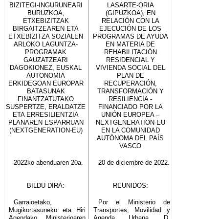
BIZITEGI-INGURUNEARI
LASARTE-ORIA
BURUZKOA,
(GIPUZKOA), EN
ETXEBIZITZAK
RELACIÓN CON LA
BIRGAITZEAREN ETA
EJECUCIÓN DE LOS
ETXEBIZITZA SOZIALEN
PROGRAMAS DE AYUDA
ARLOKO LAGUNTZA-
EN MATERIA DE
PROGRAMAK
REHABILITACIÓN
GAUZATZEARI
RESIDENCIAL Y
DAGOKIONEZ, EUSKAL
VIVIENDA SOCIAL DEL
AUTONOMIA
PLAN DE
ERKIDEGOAN EUROPAR
RECUPERACIÓN,
BATASUNAK
TRANSFORMACIÓN Y
FINANTZATUTAKO
RESILIENCIA -
SUSPERTZE, ERALDATZE
FINANCIADO POR LA
ETA ERRESILIENTZIA
UNIÓN EUROPEA –
PLANAREN ESPARRUAN
NEXTGENERATION-EU
(NEXTGENERATION-EU)
EN LA COMUNIDAD
AUTÓNOMA DEL PAÍS
VASCO
2022ko abenduaren 20a.
20 de diciembre de 2022.
BILDU DIRA:
REUNIDOS:
Garraioetako,
Por el Ministerio de
Mugikortasuneko eta Hiri
Transportes, Movilidad y
Agendako Ministerioaren
Agenda Urbana, D.