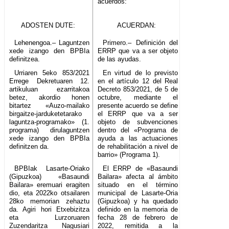
acuerdos:
ADOSTEN DUTE:
ACUERDAN:
Lehenengoa.– Laguntzen
Primero.– Definición del
xede izango den BPBIa
ERRP que va a ser objeto
definitzea.
de las ayudas.
Urriaren 5eko 853/2021
En virtud de lo previsto
Errege Dekretuaren 12.
en el artículo 12 del Real
artikuluan ezarritakoa
Decreto 853/2021, de 5 de
betez, akordio honen
octubre, mediante el
bitartez «Auzo-mailako
presente acuerdo se define
birgaitze-jarduketetarako
el ERRP que va a ser
laguntza-programako» (1.
objeto de subvenciones
programa) dirulaguntzen
dentro del «Programa de
xede izango den BPBIa
ayuda a las actuaciones
definitzen da.
de rehabilitación a nivel de
barrio» (Programa 1).
BPBIak Lasarte-Oriako
El ERRP de «Basaundi
(Gipuzkoa) «Basaundi
Bailara» afecta al ámbito
Bailara» eremuari eragiten
situado en el término
dio, eta 2022ko otsailaren
municipal de Lasarte-Oria
28ko memorian zehaztu
(Gipuzkoa) y ha quedado
da. Agiri hori Etxebizitza
definido en la memoria de
eta Lurzoruaren
fecha 28 de febrero de
Zuzendaritza Nagusiari
2022, remitida a la