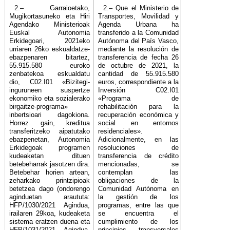
2.– Garraioetako,
2.– Que el Ministerio de
Mugikortasuneko eta Hiri
Transportes, Movilidad y
Agendako Ministerioak
Agenda Urbana ha
Euskal Autonomia
transferido a la Comunidad
Erkidegoari, 2021eko
Autónoma del País Vasco,
urriaren 26ko eskualdatze-
mediante la resolución de
ebazpenaren bitartez,
transferencia de fecha 26
55.915.580 euroko
de octubre de 2021, la
zenbatekoa eskualdatu
cantidad de 55.915.580
dio, C02.I01 «Bizitegi-
euros, correspondiente a la
inguruneen suspertze
Inversión C02.I01
ekonomiko eta sozialerako
«Programa de
birgaitze-programa»
rehabilitación para la
inbertsioari dagokiona.
recuperación económica y
Horrez gain, kreditua
social en entornos
transferitzeko aipatutako
residenciales».
ebazpenetan, Autonomia
Adicionalmente, en las
Erkidegoak programen
resoluciones de
kudeaketan dituen
transferencia de crédito
betebeharrak jasotzen dira.
mencionadas, se
Betebehar horien artean,
contemplan las
zeharkako printzipioak
obligaciones de la
betetzea dago (ondorengo
Comunidad Autónoma en
aginduetan araututa:
la gestión de los
HFP/1030/2021 Agindua,
programas, entre las que
irailaren 29koa, kudeaketa
se encuentra el
sistema eratzen duena eta
cumplimiento de los
HFP/1031/2021 Agindua,
principios transversales