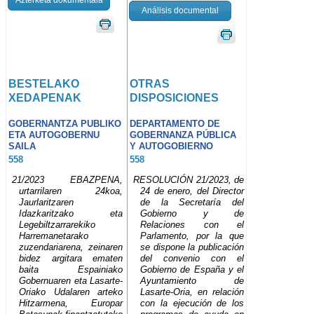
Análisis documental
BESTELAKO
OTRAS
XEDAPENAK
DISPOSICIONES
GOBERNANTZA PUBLIKO
DEPARTAMENTO DE
ETA AUTOGOBERNU
GOBERNANZA PÚBLICA
SAILA
Y AUTOGOBIERNO
558
558
21/2023 EBAZPENA,
RESOLUCIÓN 21/2023, de
urtarrilaren 24koa,
24 de enero, del Director
Jaurlaritzaren
de la Secretaría del
Idazkaritzako eta
Gobierno y de
Legebiltzarrarekiko
Relaciones con el
Harremanetarako
Parlamento, por la que
zuzendariarena, zeinaren
se dispone la publicación
bidez argitara ematen
del convenio con el
baita Espainiako
Gobierno de España y el
Gobernuaren eta Lasarte-
Ayuntamiento de
Oriako Udalaren arteko
Lasarte-Oria, en relación
Hitzarmena, Europar
con la ejecución de los