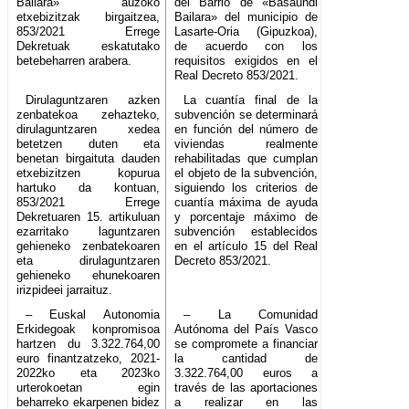
Bailara» auzoko
del Barrio de «Basaundi
etxebizitzak birgaitzea,
Bailara» del municipio de
853/2021 Errege
Lasarte-Oria (Gipuzkoa),
Dekretuak eskatutako
de acuerdo con los
betebeharren arabera.
requisitos exigidos en el
Real Decreto 853/2021.
Dirulaguntzaren azken
La cuantía final de la
zenbatekoa zehazteko,
subvención se determinará
dirulaguntzaren xedea
en función del número de
betetzen duten eta
viviendas realmente
benetan birgaituta dauden
rehabilitadas que cumplan
etxebizitzen kopurua
el objeto de la subvención,
hartuko da kontuan,
siguiendo los criterios de
853/2021 Errege
cuantía máxima de ayuda
Dekretuaren 15. artikuluan
y porcentaje máximo de
ezarritako laguntzaren
subvención establecidos
gehieneko zenbatekoaren
en el artículo 15 del Real
eta dirulaguntzaren
Decreto 853/2021.
gehieneko ehunekoaren
irizpideei jarraituz.
– Euskal Autonomia
– La Comunidad
Erkidegoak konpromisoa
Autónoma del País Vasco
hartzen du 3.322.764,00
se compromete a financiar
euro finantzatzeko, 2021-
la cantidad de
2022ko eta 2023ko
3.322.764,00 euros a
urterokoetan egin
través de las aportaciones
beharreko ekarpenen bidez
a realizar en las