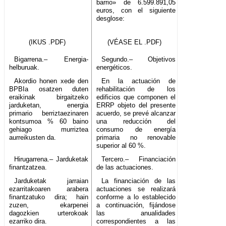
barrio» de 6.599.891,05
euros, con el siguiente
desglose:
(IKUS .PDF)
(VÉASE EL .PDF)
Bigarrena.– Energia-
Segundo.– Objetivos
helburuak.
energéticos.
Akordio honen xede den
En la actuación de
BPBIa osatzen duten
rehabilitación de los
eraikinak birgaitzeko
edificios que componen el
jarduketan, energia
ERRP objeto del presente
primario berriztaezinaren
acuerdo, se prevé alcanzar
kontsumoa % 60 baino
una reducción del
gehiago murriztea
consumo de energía
aurreikusten da.
primaria no renovable
superior al 60 %.
Hirugarrena.– Jarduketak
Tercero.– Financiación
finantzatzea.
de las actuaciones.
Jarduketak jarraian
La financiación de las
ezarritakoaren arabera
actuaciones se realizará
finantzatuko dira; hain
conforme a lo establecido
zuzen, ekarpenei
a continuación, fijándose
dagozkien urterokoak
las anualidades
ezarriko dira.
correspondientes a las