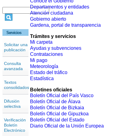
Conoce el Gobierno
Departamentos y entidades
Atención ciudadana
Gobierno abierto
Gardena, portal de transparencia
Servicios
Trámites y servicios
Mi carpeta
Solicitar una
Ayudas y subvenciones
publicación
Contrataciones
Mi pago
Consulta
Meteorología
avanzada
Estado del tráfico
Estadística
Textos
consolidados
Boletines oficiales
Boletín Oficial del País Vasco
Difusión
Boletín Oficial de Álava
selectiva
Boletín Oficial de Bizkaia
Boletín Oficial de Gipuzkoa
Boletín Oficial del Estado
Verificación
Boletín
Diario Oficial de la Unión Europea
Electrónico