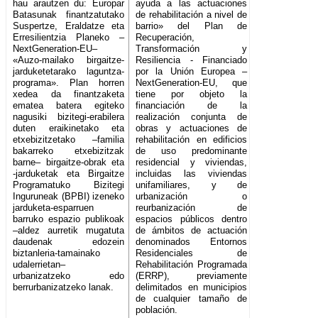
hau arautzen du: Europar
ayuda a las actuaciones
Batasunak finantzatutako
de rehabilitación a nivel de
Suspertze, Eraldatze eta
barrio» del Plan de
Erresilientzia Planeko –
Recuperación,
NextGeneration-EU–
Transformación y
«Auzo-mailako birgaitze-
Resiliencia - Financiado
jarduketetarako laguntza-
por la Unión Europea –
programa». Plan horren
NextGeneration-EU, que
xedea da finantzaketa
tiene por objeto la
ematea batera egiteko
financiación de la
nagusiki bizitegi-erabilera
realización conjunta de
duten eraikinetako eta
obras y actuaciones de
etxebizitzetako –familia
rehabilitación en edificios
bakarreko etxebizitzak
de uso predominante
barne– birgaitze-obrak eta
residencial y viviendas,
-jarduketak eta Birgaitze
incluidas las viviendas
Programatuko Bizitegi
unifamiliares, y de
Inguruneak (BPBI) izeneko
urbanización o
jarduketa-esparruen
reurbanización de
barruko espazio publikoak
espacios públicos dentro
–aldez aurretik mugatuta
de ámbitos de actuación
daudenak edozein
denominados Entornos
biztanleria-tamainako
Residenciales de
udalerrietan–
Rehabilitación Programada
urbanizatzeko edo
(ERRP), previamente
berrurbanizatzeko lanak.
delimitados en municipios
de cualquier tamaño de
población.