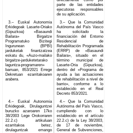
parte de las entidades
ejecutoras responsables
de su aplicación.
3.– Euskal Autonomia
3.– Que la Comunidad
Erkidegoak Lasarte-Oriako
Autónoma del País Vasco
(Gipuzkoa) «Basaundi
ha solicitado la
Bailara» Birgaitze
financiación del Entorno
Programatuko Bizitegi
Residencial de
Ingurunean (BPBI)
Rehabilitación Programada
jarduketak finantzatzea
(ERRP) de «Basaundi
eskatu du, «Auzo-mailako
Bailara», situado en el
birgaitze-jarduketetarako
término municipal de
laguntza-programaren»
Lasarte-Oria (Gipuzkoa),
barruan, 853/2021 Errege
dentro del «Programa de
Dekretuan ezarritakoaren
ayuda a las actuaciones
arabera.
de rehabilitación a nivel de
barrio», conforme a lo
establecido en el Real
Decreto 853/2021.
4.– Euskal Autonomia
4.– Que la Comunidad
Erkidegoak, Dirulaguntzei
Autónoma del País Vasco,
buruzko azaroaren 17ko
cumpliendo con lo
38/2003 Lege Orokorraren
establecido en el artículo
22.2.c) artikuluan
22.2.c) de la Ley 38/2003,
ezarritakoa betez,
de 17 de noviembre,
dirulaguntzak emango
General de Subvenciones,