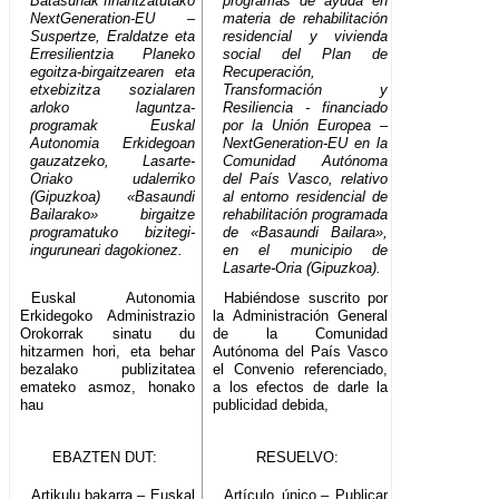
Batasunak finantzatutako
programas de ayuda en
NextGeneration-EU –
materia de rehabilitación
Suspertze, Eraldatze eta
residencial y vivienda
Erresilientzia Planeko
social del Plan de
egoitza-birgaitzearen eta
Recuperación,
etxebizitza sozialaren
Transformación y
arloko laguntza-
Resiliencia - financiado
programak Euskal
por la Unión Europea –
Autonomia Erkidegoan
NextGeneration-EU en la
gauzatzeko, Lasarte-
Comunidad Autónoma
Oriako udalerriko
del País Vasco, relativo
(Gipuzkoa) «Basaundi
al entorno residencial de
Bailarako» birgaitze
rehabilitación programada
programatuko bizitegi-
de «Basaundi Bailara»,
inguruneari dagokionez.
en el municipio de
Lasarte-Oria (Gipuzkoa).
Euskal Autonomia
Habiéndose suscrito por
Erkidegoko Administrazio
la Administración General
Orokorrak sinatu du
de la Comunidad
hitzarmen hori, eta behar
Autónoma del País Vasco
bezalako publizitatea
el Convenio referenciado,
emateko asmoz, honako
a los efectos de darle la
hau
publicidad debida,
EBAZTEN DUT:
RESUELVO:
Artikulu bakarra.– Euskal
Artículo único.– Publicar