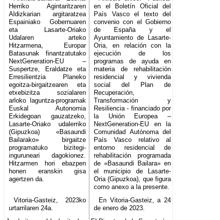
Herriko Agintaritzaren
en el Boletín Oficial del
Aldizkarian argitaratzea
País Vasco el texto del
Espainiako Gobernuaren
convenio con el Gobierno
eta Lasarte-Oriako
de España y el
Udalaren arteko
Ayuntamiento de Lasarte-
Hitzarmena, Europar
Oria, en relación con la
Batasunak finantzatutako
ejecución de los
NextGeneration-EU –
programas de ayuda en
Suspertze, Eraldatze eta
materia de rehabilitación
Erresilientzia Planeko
residencial y vivienda
egoitza-birgaitzearen eta
social del Plan de
etxebizitza sozialaren
Recuperación,
arloko laguntza-programak
Transformación y
Euskal Autonomia
Resiliencia - financiado por
Erkidegoan gauzatzeko,
la Unión Europea –
Lasarte-Oriako udalerriko
NextGeneration-EU en la
(Gipuzkoa) «Basaundi
Comunidad Autónoma del
Bailarako» birgaitze
País Vasco relativo al
programatuko bizitegi-
entorno residencial de
inguruneari dagokionez.
rehabilitación programada
Hitzarmen hori ebazpen
de «Basaundi Bailara» en
honen eranskin gisa
el municipio de Lasarte-
agertzen da.
Oria (Gipuzkoa), que figura
como anexo a la presente.
Vitoria-Gasteiz, 2023ko
En Vitoria-Gasteiz, a 24
urtarrilaren 24a.
de enero de 2023.