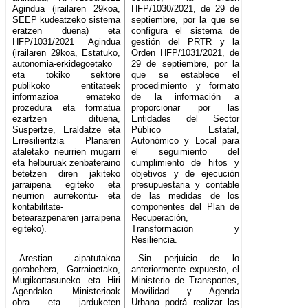
Agindua (irailaren 29koa,
HFP/1030/2021, de 29 de
SEEP kudeatzeko sistema
septiembre, por la que se
eratzen duena) eta
configura el sistema de
HFP/1031/2021 Agindua
gestión del PRTR y la
(irailaren 29koa, Estatuko,
Orden HFP/1031/2021, de
autonomia-erkidegoetako
29 de septiembre, por la
eta tokiko sektore
que se establece el
publikoko entitateek
procedimiento y formato
informazioa emateko
de la información a
prozedura eta formatua
proporcionar por las
ezartzen dituena,
Entidades del Sector
Suspertze, Eraldatze eta
Público Estatal,
Erresilientzia Planaren
Autonómico y Local para
ataletako neurrien mugarri
el seguimiento del
eta helburuak zenbateraino
cumplimiento de hitos y
betetzen diren jakiteko
objetivos y de ejecución
jarraipena egiteko eta
presupuestaria y contable
neurrion aurrekontu- eta
de las medidas de los
kontabilitate-
componentes del Plan de
betearazpenaren jarraipena
Recuperación,
egiteko).
Transformación y
Resiliencia.
Arestian aipatutakoa
Sin perjuicio de lo
gorabehera, Garraioetako,
anteriormente expuesto, el
Mugikortasuneko eta Hiri
Ministerio de Transportes,
Agendako Ministerioak
Movilidad y Agenda
obra eta jarduketen
Urbana podrá realizar las