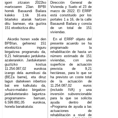
igorri zitzaion 2022ko
Dirección General de
martxoaren 23an. BPBI
Vivienda y Suelo el 23 de
horrek Basaundi Bailara
marzo de 2022. El ERRP
kaleko 1.tik 16.era
está constituido por los
bitarteko atariak hartzen
portales 1 a 16, de la calle
ditu barnean, eta guztira
Basaundi Bailara y consta
151 etxebizitza ditu.
de un total de 151
viviendas.
Akordio honen xede den
En el ERRP objeto del
BPBIan, gehienez 151
presente acuerdo se ha
etxebizitza inguru
programado la
birgaitzea programatu da,
rehabilitación de hasta un
9,21 hektareako jarduketa-
número estimado de 151
azalerarekin. Jarduketaren
viviendas, con una
guztizko kostua
superficie de actuación
11.254.087,02 eurokoa
prevista de 9,21
izango dela aurreikusi da
hectáreas, para lo que se
(BEZa barne), eta diruz
ha previsto un coste total
lagun daitekeen inbertsio
de la actuación de
bat ere kalkulatu da,
11.254.087,02 euros
«Auzo-mailako birgaitze-
(incluido IVA) y una
jarduketetarako laguntza-
inversión subvencionable
programaren» barruan,
para la que se solicita
6.599.891,05 eurokoa,
ayuda dentro del
honela banakatuta:
«Programa de ayuda a las
actuaciones de
rehabilitación a nivel de