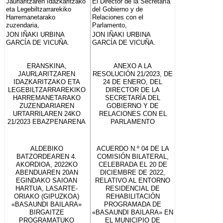
Jaurlaritzaren Idazkaritzako
El Director de la Secretaría
eta Legebiltzarrarekiko
del Gobierno y de
Harremanetarako
Relaciones con el
zuzendaria,
Parlamento,
JON IÑAKI URBINA
JON IÑAKI URBINA
GARCÍA DE VICUÑA.
GARCÍA DE VICUÑA.
ERANSKINA,
ANEXO A LA
JAURLARITZAREN
RESOLUCIÓN 21/2023, DE
IDAZKARITZAKO ETA
24 DE ENERO, DEL
LEGEBILTZARRAREKIKO
DIRECTOR DE LA
HARREMANETARAKO
SECRETARÍA DEL
ZUZENDARIAREN
GOBIERNO Y DE
URTARRILAREN 24KO
RELACIONES CON EL
21/2023 EBAZPENARENA
PARLAMENTO
ALDEBIKO
ACUERDO N.º 04 DE LA
BATZORDEAREN 4.
COMISIÓN BILATERAL,
AKORDIOA, 2022KO
CELEBRADA EL 20 DE
ABENDUAREN 20AN
DICIEMBRE DE 2022,
EGINDAKO SAIOAN
RELATIVO AL ENTORNO
HARTUA, LASARTE-
RESIDENCIAL DE
ORIAKO (GIPUZKOA)
REHABILITACIÓN
«BASAUNDI BAILARA»
PROGRAMADA DE
BIRGAITZE
«BASAUNDI BAILARA» EN
PROGRAMATUKO
EL MUNICIPIO DE