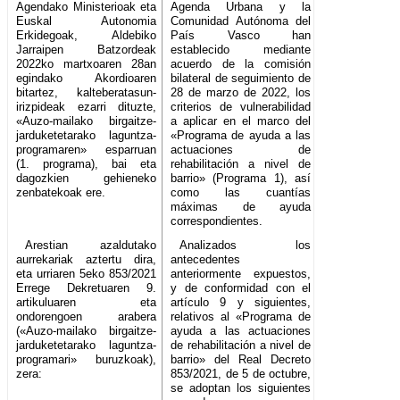
Agendako Ministerioak eta
Agenda Urbana y la
Euskal Autonomia
Comunidad Autónoma del
Erkidegoak, Aldebiko
País Vasco han
Jarraipen Batzordeak
establecido mediante
2022ko martxoaren 28an
acuerdo de la comisión
egindako Akordioaren
bilateral de seguimiento de
bitartez, kalteberatasun-
28 de marzo de 2022, los
irizpideak ezarri dituzte,
criterios de vulnerabilidad
«Auzo-mailako birgaitze-
a aplicar en el marco del
jarduketetarako laguntza-
«Programa de ayuda a las
programaren» esparruan
actuaciones de
(1. programa), bai eta
rehabilitación a nivel de
dagozkien gehieneko
barrio» (Programa 1), así
zenbatekoak ere.
como las cuantías
máximas de ayuda
correspondientes.
Arestian azaldutako
Analizados los
aurrekariak aztertu dira,
antecedentes
eta urriaren 5eko 853/2021
anteriormente expuestos,
Errege Dekretuaren 9.
y de conformidad con el
artikuluaren eta
artículo 9 y siguientes,
ondorengoen arabera
relativos al «Programa de
(«Auzo-mailako birgaitze-
ayuda a las actuaciones
jarduketetarako laguntza-
de rehabilitación a nivel de
programari» buruzkoak),
barrio» del Real Decreto
zera:
853/2021, de 5 de octubre,
se adoptan los siguientes