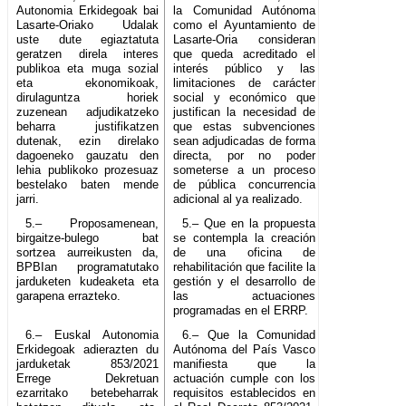
Autonomia Erkidegoak bai
la Comunidad Autónoma
Lasarte-Oriako Udalak
como el Ayuntamiento de
uste dute egiaztatuta
Lasarte-Oria consideran
geratzen direla interes
que queda acreditado el
publikoa eta muga sozial
interés público y las
eta ekonomikoak,
limitaciones de carácter
dirulaguntza horiek
social y económico que
zuzenean adjudikatzeko
justifican la necesidad de
beharra justifikatzen
que estas subvenciones
dutenak, ezin direlako
sean adjudicadas de forma
dagoeneko gauzatu den
directa, por no poder
lehia publikoko prozesuaz
someterse a un proceso
bestelako baten mende
de pública concurrencia
jarri.
adicional al ya realizado.
5.– Proposamenean,
5.– Que en la propuesta
birgaitze-bulego bat
se contempla la creación
sortzea aurreikusten da,
de una oficina de
BPBIan programatutako
rehabilitación que facilite la
jarduketen kudeaketa eta
gestión y el desarrollo de
garapena errazteko.
las actuaciones
programadas en el ERRP.
6.– Euskal Autonomia
6.– Que la Comunidad
Erkidegoak adierazten du
Autónoma del País Vasco
jarduketak 853/2021
manifiesta que la
Errege Dekretuan
actuación cumple con los
ezarritako betebeharrak
requisitos establecidos en