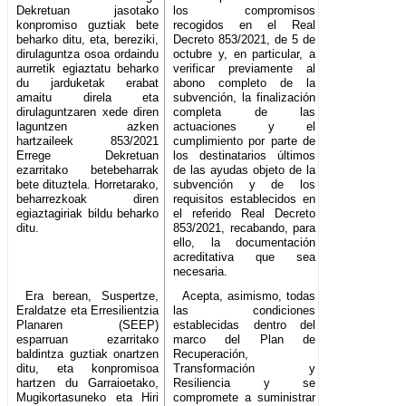
Dekretuan jasotako
los compromisos
konpromiso guztiak bete
recogidos en el Real
beharko ditu, eta, bereziki,
Decreto 853/2021, de 5 de
dirulaguntza osoa ordaindu
octubre y, en particular, a
aurretik egiaztatu beharko
verificar previamente al
du jarduketak erabat
abono completo de la
amaitu direla eta
subvención, la finalización
dirulaguntzaren xede diren
completa de las
laguntzen azken
actuaciones y el
hartzaileek 853/2021
cumplimiento por parte de
Errege Dekretuan
los destinatarios últimos
ezarritako betebeharrak
de las ayudas objeto de la
bete dituztela. Horretarako,
subvención y de los
beharrezkoak diren
requisitos establecidos en
egiaztagiriak bildu beharko
el referido Real Decreto
ditu.
853/2021, recabando, para
ello, la documentación
acreditativa que sea
necesaria.
Era berean, Suspertze,
Acepta, asimismo, todas
Eraldatze eta Erresilientzia
las condiciones
Planaren (SEEP)
establecidas dentro del
esparruan ezarritako
marco del Plan de
baldintza guztiak onartzen
Recuperación,
ditu, eta konpromisoa
Transformación y
hartzen du Garraioetako,
Resiliencia y se
Mugikortasuneko eta Hiri
compromete a suministrar