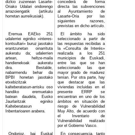
dizkio zuzenean Lasarte-
concederá de forma
Oriako Udalari ondorengo
directa las subvenciones
arrazoiengatik (artikulu
al Ayuntamiento de
horretan aurreikusiak).
Lasarte-Oria por las
siguientes razones,
previstas en dicho artículo.
Eremua EAEko 251
El ámbito ha sido
udalerriei eginiko «interes-
seleccionado a partir de
kontsultari» buruz jasotako
las respuestas recibidas a
erantzunetan oinarrituta
la «Consulta de Interés»
aukeratu da; udalerrien
realizada a los 251
artean, heltze-maila
municipios de Euskadi,
handienekoak aukeratu
entre las que se han
dira. Bestalde,
seleccionado las que
nabarmendu behar da
mayor grado de madurez
BPBI honetan jasotako
tenían. Por otra parte, hay
etxebizitzak
que destacar que las
kalteberatasun-arrisku oso
viviendas incluidas en el
handiko eremuetako
presente ERRP se
batean daudela, Eusko
encuentran en uno de los
Jaurlaritzak eginiko
ámbitos en situación de
Kalteberatasun
riesgo de Vulnerabilidad
Inbentarioaren arabera.
Muy Alto, de acuerdo con
el Inventario de
Vulnerabilidad realizado
por el Gobierno Vasco.
Ondorioz, bai Euskal
En consecuencia, tanto