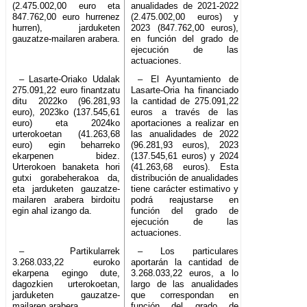
(2.475.002,00 euro eta
anualidades de 2021-2022
847.762,00 euro hurrenez
(2.475.002,00 euros) y
hurren), jarduketen
2023 (847.762,00 euros),
gauzatze-mailaren arabera.
en función del grado de
ejecución de las
actuaciones.
– Lasarte-Oriako Udalak
– El Ayuntamiento de
275.091,22 euro finantzatu
Lasarte-Oria ha financiado
ditu 2022ko (96.281,93
la cantidad de 275.091,22
euro), 2023ko (137.545,61
euros a través de las
euro) eta 2024ko
aportaciones a realizar en
urterokoetan (41.263,68
las anualidades de 2022
euro) egin beharreko
(96.281,93 euros), 2023
ekarpenen bidez.
(137.545,61 euros) y 2024
Urterokoen banaketa hori
(41.263,68 euros). Esta
gutxi gorabeherakoa da,
distribución de anualidades
eta jarduketen gauzatze-
tiene carácter estimativo y
mailaren arabera birdoitu
podrá reajustarse en
egin ahal izango da.
función del grado de
ejecución de las
actuaciones.
– Partikularrek
– Los particulares
3.268.033,22 euroko
aportarán la cantidad de
ekarpena egingo dute,
3.268.033,22 euros, a lo
dagozkien urterokoetan,
largo de las anualidades
jarduketen gauzatze-
que correspondan en
mailaren arabera.
función del grado de