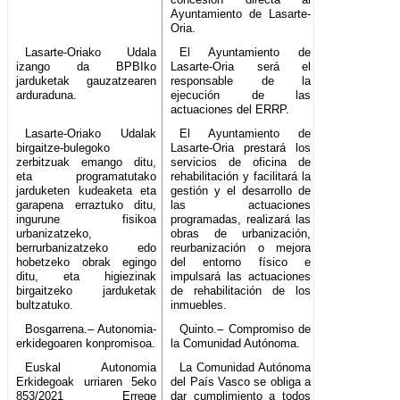
Ayuntamiento de Lasarte-
Oria.
Lasarte-Oriako Udala
El Ayuntamiento de
izango da BPBIko
Lasarte-Oria será el
jarduketak gauzatzearen
responsable de la
arduraduna.
ejecución de las
actuaciones del ERRP.
Lasarte-Oriako Udalak
El Ayuntamiento de
birgaitze-bulegoko
Lasarte-Oria prestará los
zerbitzuak emango ditu,
servicios de oficina de
eta programatutako
rehabilitación y facilitará la
jarduketen kudeaketa eta
gestión y el desarrollo de
garapena erraztuko ditu,
las actuaciones
ingurune fisikoa
programadas, realizará las
urbanizatzeko,
obras de urbanización,
berrurbanizatzeko edo
reurbanización o mejora
hobetzeko obrak egingo
del entorno físico e
ditu, eta higiezinak
impulsará las actuaciones
birgaitzeko jarduketak
de rehabilitación de los
bultzatuko.
inmuebles.
Bosgarrena.– Autonomia-
Quinto.– Compromiso de
erkidegoaren konpromisoa.
la Comunidad Autónoma.
Euskal Autonomia
La Comunidad Autónoma
Erkidegoak urriaren 5eko
del País Vasco se obliga a
853/2021 Errege
dar cumplimiento a todos