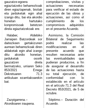
gauzatze-egoera
comprobaciones, visitas y
egiaztatzeko beharrezkoak
actuaciones necesarias
diren egiaztapenak, bisitak
para verificar el estado de
eta jarduketak egin ahal
ejecución de las obras y
izango ditu, bai eta akordio
actuaciones, así como el
honetan hartutako
cumplimiento de los
konpromisoak betetzen
compromisos adquiridos
direla egiaztatzekoak ere.
en el presente Acuerdo.
Halaber, Aldebiko
Asimismo, la Comisión
Jarraipen Batzordeak sor
Bilateral de Seguimiento
daitezkeen gertakizunen
podrá realizar las
aurrean beharrezkoak diren
modificaciones en el
aldaketak egin ahal izango
presente acuerdo que
ditu akordio honetan,
resulten necesarias ante
jarduketak osorik
las eventualidades que
gauzatzen direla
pudieran producirse, a fin
bermatzeko, urriaren 5eko
de asegurar el desarrollo
853/2021 Errege
de las actuaciones hasta
Dekretuaren 71.3
su total ejecución, de
artikuluan ezarritakoarekin
conformidad con lo
bat.
establecido en el artículo
en el artículo 71.3 del Real
Decreto 853/2021, de 5 de
octubre.
Zazpigarrena.–
Séptimo.– Duración del
Akordioaren iraupena.
Acuerdo.