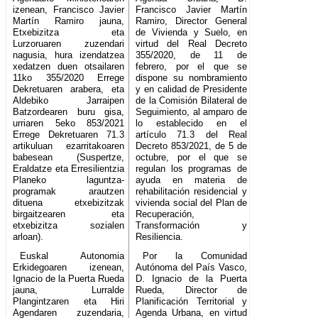
izenean, Francisco Javier
Francisco Javier Martín
Martín Ramiro jauna,
Ramiro, Director General
Etxebizitza eta
de Vivienda y Suelo, en
Lurzoruaren zuzendari
virtud del Real Decreto
nagusia, hura izendatzea
355/2020, de 11 de
xedatzen duen otsailaren
febrero, por el que se
11ko 355/2020 Errege
dispone su nombramiento
Dekretuaren arabera, eta
y en calidad de Presidente
Aldebiko Jarraipen
de la Comisión Bilateral de
Batzordearen buru gisa,
Seguimiento, al amparo de
urriaren 5eko 853/2021
lo establecido en el
Errege Dekretuaren 71.3
artículo 71.3 del Real
artikuluan ezarritakoaren
Decreto 853/2021, de 5 de
babesean (Suspertze,
octubre, por el que se
Eraldatze eta Erresilientzia
regulan los programas de
Planeko laguntza-
ayuda en materia de
programak arautzen
rehabilitación residencial y
dituena etxebizitzak
vivienda social del Plan de
birgaitzearen eta
Recuperación,
etxebizitza sozialen
Transformación y
arloan).
Resiliencia.
Euskal Autonomia
Por la Comunidad
Erkidegoaren izenean,
Autónoma del País Vasco,
Ignacio de la Puerta Rueda
D. Ignacio de la Puerta
jauna, Lurralde
Rueda, Director de
Plangintzaren eta Hiri
Planificación Territorial y
Agendaren zuzendaria,
Agenda Urbana, en virtud