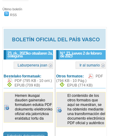
Último boletín
RSS
23. zk., 2023ko otsailaren 2a,
N.º
23
, jueves 2 de febrero
osteguna
de 2023
Laburpenera joan
Ir al sumario
Bestelako formatuak:
Otros formatos:
PDF
PDF
(795 KB - 10 orri.)
(794 KB - 10 Pág.)
EPUB
(709 KB)
EPUB
(774 KB)
Hemen ikusgai
El contenido de los
dauden gainerako
otros formatos que
formatuen edukia PDF
aquí se muestran, se
dokumentu elektroniko
ha obtenido mediante
ofizial eta jatorrizkoa
una transformación del
eraldatuz lortu da
documento electrónico
PDF oficial y auténtico
Azterketa dokumentala