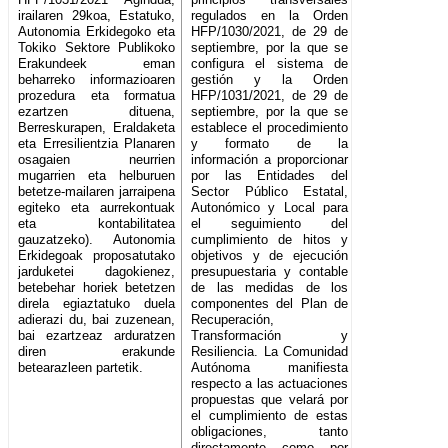
irailaren 29koa, Estatuko,
regulados en la Orden
Autonomia Erkidegoko eta
HFP/1030/2021, de 29 de
Tokiko Sektore Publikoko
septiembre, por la que se
Erakundeek eman
configura el sistema de
beharreko informazioaren
gestión y la Orden
prozedura eta formatua
HFP/1031/2021, de 29 de
ezartzen dituena,
septiembre, por la que se
Berreskurapen, Eraldaketa
establece el procedimiento
eta Erresilientzia Planaren
y formato de la
osagaien neurrien
información a proporcionar
mugarrien eta helburuen
por las Entidades del
betetze-mailaren jarraipena
Sector Público Estatal,
egiteko eta aurrekontuak
Autonómico y Local para
eta kontabilitatea
el seguimiento del
gauzatzeko). Autonomia
cumplimiento de hitos y
Erkidegoak proposatutako
objetivos y de ejecución
jarduketei dagokienez,
presupuestaria y contable
betebehar horiek betetzen
de las medidas de los
direla egiaztatuko duela
componentes del Plan de
adierazi du, bai zuzenean,
Recuperación,
bai ezartzeaz arduratzen
Transformación y
diren erakunde
Resiliencia. La Comunidad
betearazleen partetik.
Autónoma manifiesta
respecto a las actuaciones
propuestas que velará por
el cumplimiento de estas
obligaciones, tanto
directamente como por