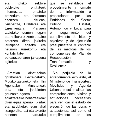
eta tokiko sektore
que se establece el
publikoko entitateek
procedimiento y formato
informazioa emateko
de la información a
prozedura eta formatua
proporcionar por las
ezartzen dituena,
Entidades del Sector
Suspertze, Eraldatze eta
Público Estatal,
Erresilientzia Planaren
Autonómico y Local para
ataletako neurrien mugarri
el seguimiento del
eta helburuak zenbateraino
cumplimiento de hitos y
betetzen diren jakiteko
objetivos y de ejecución
jarraipena egiteko eta
presupuestaria y contable
neurrion aurrekontu- eta
de las medidas de los
kontabilitate-
componentes del Plan de
betearazpenaren jarraipena
Recuperación,
egiteko).
Transformación y
Resiliencia.
Arestian aipatutakoa
Sin perjuicio de lo
gorabehera, Garraioetako,
anteriormente expuesto, el
Mugikortasuneko eta Hiri
Ministerio de Transportes,
Agendako Ministerioak
Movilidad y Agenda
obra eta jarduketen
Urbana podrá realizar las
gauzatze-egoera
comprobaciones, visitas y
egiaztatzeko beharrezkoak
actuaciones necesarias
diren egiaztapenak, bisitak
para verificar el estado de
eta jarduketak egin ahal
ejecución de las obras y
izango ditu, bai eta akordio
actuaciones, así como el
honetan hartutako
cumplimiento de los