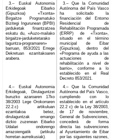
3.– Euskal Autonomia
3.– Que la Comunidad
Erkidegoak Eibarko
Autónoma del País Vasco
(Gipuzkoa) «Txonta»
ha solicitado la
Birgaitze Programatuko
financiación del Entorno
Bizitegi Ingurunean (BPBI)
Residencial de
jarduketak finantzatzea
Rehabilitación Programada
eskatu du, «Auzo-mailako
(ERRP) de «Txonta»,
birgaitze-jarduketetarako
situado en el término
laguntza-programaren»
municipal de Eibar
barruan, 853/2021 Errege
(Gipuzkoa), dentro del
Dekretuan ezarritakoaren
«Programa de ayuda a las
arabera.
actuaciones de
rehabilitación a nivel de
barrio», conforme a lo
establecido en el Real
Decreto 853/2021.
4.– Euskal Autonomia
4.– Que la Comunidad
Erkidegoak, Dirulaguntzei
Autónoma del País Vasco,
buruzko azaroaren 17ko
cumpliendo con lo
38/2003 Lege Orokorraren
establecido en el artículo
22.2.c) artikuluan
22.2 c) de la Ley 38/2003,
ezarritakoa betez,
de 17 de noviembre,
dirulaguntzak emango
General de Subvenciones,
dizkio zuzenean Eibarko
concederá de forma
Udalari ondorengo
directa las subvenciones
arrazoiengatik (artikulu
al Ayuntamiento de Eibar
horretan aurreikusiak).
por las siguientes razones,