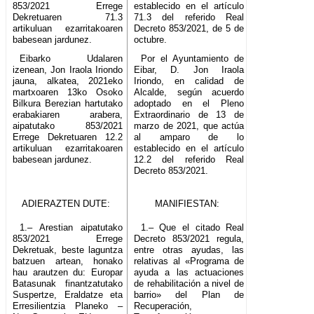
853/2021 Errege
establecido en el artículo
Dekretuaren 71.3
71.3 del referido Real
artikuluan ezarritakoaren
Decreto 853/2021, de 5 de
babesean jardunez.
octubre.
Eibarko Udalaren
Por el Ayuntamiento de
izenean, Jon Iraola Iriondo
Eibar, D. Jon Iraola
jauna, alkatea, 2021eko
Iriondo, en calidad de
martxoaren 13ko Osoko
Alcalde, según acuerdo
Bilkura Berezian hartutako
adoptado en el Pleno
erabakiaren arabera,
Extraordinario de 13 de
aipatutako 853/2021
marzo de 2021, que actúa
Errege Dekretuaren 12.2
al amparo de lo
artikuluan ezarritakoaren
establecido en el artículo
babesean jardunez.
12.2 del referido Real
Decreto 853/2021.
ADIERAZTEN DUTE:
MANIFIESTAN:
1.– Arestian aipatutako
1.– Que el citado Real
853/2021 Errege
Decreto 853/2021 regula,
Dekretuak, beste laguntza
entre otras ayudas, las
batzuen artean, honako
relativas al «Programa de
hau arautzen du: Europar
ayuda a las actuaciones
Batasunak finantzatutako
de rehabilitación a nivel de
Suspertze, Eraldatze eta
barrio» del Plan de
Erresilientzia Planeko –
Recuperación,