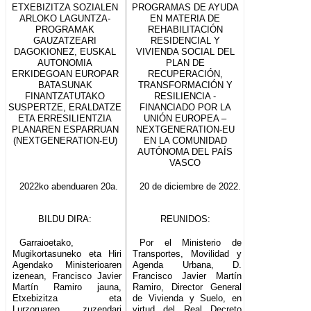
ETXEBIZITZA SOZIALEN
PROGRAMAS DE AYUDA
ARLOKO LAGUNTZA-
EN MATERIA DE
PROGRAMAK
REHABILITACIÓN
GAUZATZEARI
RESIDENCIAL Y
DAGOKIONEZ, EUSKAL
VIVIENDA SOCIAL DEL
AUTONOMIA
PLAN DE
ERKIDEGOAN EUROPAR
RECUPERACIÓN,
BATASUNAK
TRANSFORMACIÓN Y
FINANTZATUTAKO
RESILIENCIA -
SUSPERTZE, ERALDATZE
FINANCIADO POR LA
ETA ERRESILIENTZIA
UNIÓN EUROPEA –
PLANAREN ESPARRUAN
NEXTGENERATION-EU
(NEXTGENERATION-EU)
EN LA COMUNIDAD
AUTÓNOMA DEL PAÍS
VASCO
2022ko abenduaren 20a.
20 de diciembre de 2022.
BILDU DIRA:
REUNIDOS:
Garraioetako,
Por el Ministerio de
Mugikortasuneko eta Hiri
Transportes, Movilidad y
Agendako Ministerioaren
Agenda Urbana, D.
izenean, Francisco Javier
Francisco Javier Martín
Martín Ramiro jauna,
Ramiro, Director General
Etxebizitza eta
de Vivienda y Suelo, en
Lurzoruaren zuzendari
virtud del Real Decreto