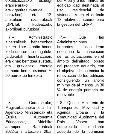
etxebizitzarako bizitegi-
del Área y a los límites de
erabilerarako
edificabilidad destinada al
eraikigarritasun-mugei
uso residencial de
buruzkoa) eta 12.
vivienda, y en el artículo
artikuluan ezarritakoak
12, relativo al acuerdo para
(BPBIak kudeatzeko
la gestión del ERRP.
akordioari buruzkoa).
7.– Administrazio
7.– Que las
sinatzaileek beharrezkoa
Administraciones
irizten diote akordio honen
firmantes consideran
xede den eremu mugatuko
necesaria la financiación
jarduketak finantzatzeari,
de las actuaciones en el
eraikinak berritzea sustatu,
ámbito delimitado, objeto
eta gutxienez energia
del presente acuerdo, con
primario berriztaezinean %
el objetivo de potenciar la
30 aurreztea lortzeko.
renovación de los edificios
consiguiendo un ahorro
mínimo de al menos un 30
% de energía primaria no
renovable.
8.– Garraioetako,
8.– Que el Ministerio de
Mugikortasuneko eta Hiri
Transportes, Movilidad y
Agendako Ministerioak eta
Agenda Urbana y la
Euskal Autonomia
Comunidad Autónoma del
Erkidegoak, Aldebiko
País Vasco han
Jarraipen Batzordeak
establecido mediante
2022ko martxoaren 28an
acuerdo de la comisión