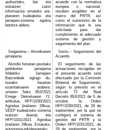
aurkezteko, bai eta
acuerdo con la normativa
eskatzen zaion
europea o nacional,
informazioa emateko ere,
resulten exigibles en el
planaren kudeaketa- eta
marco del PRTR, así
jarraipen-sistema egokia
como el suministro de la
betetze aldera.
información que le sea
solicitada para dar
cumplimiento al adecuado
sistema de gestión y
seguimiento del plan.
Seigarrena.– Akordioaren
Sexto.– Seguimiento del
jarraipena.
Acuerdo.
Akordio honetan jasotako
El seguimiento de las
jarduketen jarraipena
actuaciones recogidas en
Aldebiko Jarraipen
el presente acuerdo será
Batzordeak egingo du,
efectuado por la Comisión
honako hauetan
Bilateral de Seguimiento,
ezarritakoaren arabera:
según lo previsto en el
urriaren 5eko 853/2021
artículo 72 del Real
Errege Dekretuaren 72.
Decreto 853/2021 de 5 de
artikulua, HFP/1030/2021
octubre, la Orden
Agindua (irailaren 29koa,
HFP/1030/2021, de 29 de
SEEP kudeatzeko sistema
septiembre, por la que se
eratzen duena) eta
configura el sistema de
HFP/1031/2021 Agindua
gestión del PRTR y la
(irailaren 29koa, Estatuko,
Orden HFP/1031/2021, de
autonomia-erkidegoetako
29 de septiembre, por la