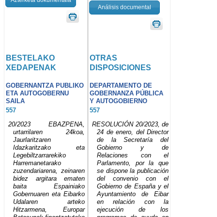
Análisis documental
BESTELAKO
OTRAS
XEDAPENAK
DISPOSICIONES
GOBERNANTZA PUBLIKO
DEPARTAMENTO DE
ETA AUTOGOBERNU
GOBERNANZA PÚBLICA
SAILA
Y AUTOGOBIERNO
557
557
20/2023 EBAZPENA,
RESOLUCIÓN 20/2023, de
urtarrilaren 24koa,
24 de enero, del Director
Jaurlaritzaren
de la Secretaría del
Idazkaritzako eta
Gobierno y de
Legebiltzarrarekiko
Relaciones con el
Harremanetarako
Parlamento, por la que
zuzendariarena, zeinaren
se dispone la publicación
bidez argitara ematen
del convenio con el
baita Espainiako
Gobierno de España y el
Gobernuaren eta Eibarko
Ayuntamiento de Eibar
Udalaren arteko
en relación con la
Hitzarmena, Europar
ejecución de los