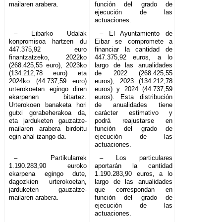
mailaren arabera.
función del grado de
ejecución de las
actuaciones.
– Eibarko Udalak
– El Ayuntamiento de
konpromisoa hartzen du
Eibar se compromete a
447.375,92 euro
financiar la cantidad de
finantzatzeko, 2022ko
447.375,92 euros, a lo
(268.425,55 euro), 2023ko
largo de las anualidades
(134.212,78 euro) eta
de 2022 (268.425,55
2024ko (44.737,59 euro)
euros), 2023 (134.212,78
urterokoetan egingo diren
euros) y 2024 (44.737,59
ekarpenen bitartez.
euros). Esta distribución
Urterokoen banaketa hori
de anualidades tiene
gutxi gorabeherakoa da,
carácter estimativo y
eta jarduketen gauzatze-
podrá reajustarse en
mailaren arabera birdoitu
función del grado de
egin ahal izango da.
ejecución de las
actuaciones.
– Partikularrek
– Los particulares
1.190.283,90 euroko
aportarán la cantidad
ekarpena egingo dute,
1.190.283,90 euros, a lo
dagozkien urterokoetan,
largo de las anualidades
jarduketen gauzatze-
que correspondan en
mailaren arabera.
función del grado de
ejecución de las
actuaciones.