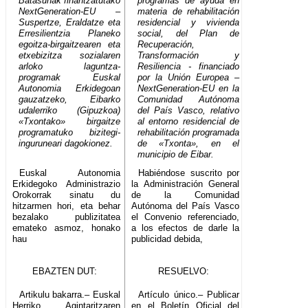
Batasunak finantzatutako
programas de ayuda en
NextGeneration-EU –
materia de rehabilitación
Suspertze, Eraldatze eta
residencial y vivienda
Erresilientzia Planeko
social, del Plan de
egoitza-birgaitzearen eta
Recuperación,
etxebizitza sozialaren
Transformación y
arloko laguntza-
Resiliencia - financiado
programak Euskal
por la Unión Europea –
Autonomia Erkidegoan
NextGeneration-EU en la
gauzatzeko, Eibarko
Comunidad Autónoma
udalerriko (Gipuzkoa)
del País Vasco, relativo
«Txontako» birgaitze
al entorno residencial de
programatuko bizitegi-
rehabilitación programada
inguruneari dagokionez.
de «Txonta», en el
municipio de Eibar.
Euskal Autonomia
Habiéndose suscrito por
Erkidegoko Administrazio
la Administración General
Orokorrak sinatu du
de la Comunidad
hitzarmen hori, eta behar
Autónoma del País Vasco
bezalako publizitatea
el Convenio referenciado,
emateko asmoz, honako
a los efectos de darle la
hau
publicidad debida,
EBAZTEN DUT:
RESUELVO:
Artikulu bakarra.– Euskal
Artículo único.– Publicar
Herriko Agintaritzaren
en el Boletín Oficial del