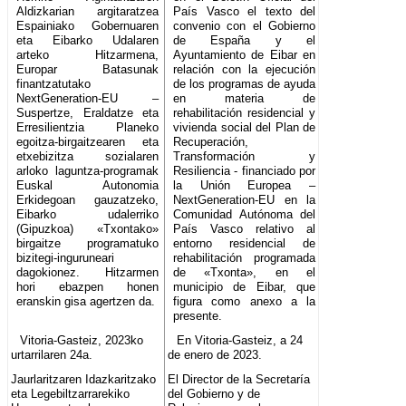
Aldizkarian argitaratzea
País Vasco el texto del
Espainiako Gobernuaren
convenio con el Gobierno
eta Eibarko Udalaren
de España y el
arteko Hitzarmena,
Ayuntamiento de Eibar en
Europar Batasunak
relación con la ejecución
finantzatutako
de los programas de ayuda
NextGeneration-EU –
en materia de
Suspertze, Eraldatze eta
rehabilitación residencial y
Erresilientzia Planeko
vivienda social del Plan de
egoitza-birgaitzearen eta
Recuperación,
etxebizitza sozialaren
Transformación y
arloko laguntza-programak
Resiliencia - financiado por
Euskal Autonomia
la Unión Europea –
Erkidegoan gauzatzeko,
NextGeneration-EU en la
Eibarko udalerriko
Comunidad Autónoma del
(Gipuzkoa) «Txontako»
País Vasco relativo al
birgaitze programatuko
entorno residencial de
bizitegi-inguruneari
rehabilitación programada
dagokionez. Hitzarmen
de «Txonta», en el
hori ebazpen honen
municipio de Eibar, que
eranskin gisa agertzen da.
figura como anexo a la
presente.
Vitoria-Gasteiz, 2023ko
En Vitoria-Gasteiz, a 24
urtarrilaren 24a.
de enero de 2023.
Jaurlaritzaren Idazkaritzako
El Director de la Secretaría
eta Legebiltzarrarekiko
del Gobierno y de