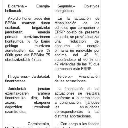
Bigarrena.– Energia-
Segundo.– Objetivos
helburuak.
energéticos.
Akordio honen xede den
En la actuación de
BPBIa osatzen duten
rehabilitación de los
eraikinak birgaitzeko
edificios que componen el
jarduketan, energia
ERRP objeto del presente
primario berriztaezinaren
acuerdo, se prevé alcanzar
kontsumoa % 45 baino
una reducción del
gehiago murriztea
consumo de energía
aurreikusten da, are %
primaria no renovable por
60tik gora ere BPBIko 75
encima del 45 %,
etxebizitzetatik 47tan.
superándose el 60 % en
47 viviendas de las 75 que
componen este ERRP.
Hirugarrena.– Jarduketak
Tercero.– Financiación
finantzatzea.
de las actuaciones.
Jarduketak jarraian
La financiación de las
ezarritakoaren arabera
actuaciones se realizará
finantzatuko dira; hain
conforme a lo establecido
zuzen, ekarpenei
a continuación, fijándose
dagozkien urterokoak
las anualidades
ezarriko dira.
correspondientes a las
distintas aportaciones.
– Garraioetako,
– Con cargo a los fondos