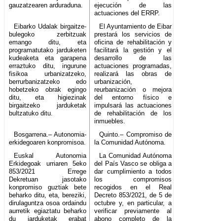
gauzatzearen arduraduna.
ejecución de las
actuaciones del ERRP.
Eibarko Udalak birgaitze-
El Ayuntamiento de Eibar
bulegoko zerbitzuak
prestará los servicios de
emango ditu, eta
oficina de rehabilitación y
programatutako jarduketen
facilitará la gestión y el
kudeaketa eta garapena
desarrollo de las
erraztuko ditu, ingurune
actuaciones programadas,
fisikoa urbanizatzeko,
realizará las obras de
berrurbanizatzeko edo
urbanización,
hobetzeko obrak egingo
reurbanización o mejora
ditu, eta higiezinak
del entorno físico e
birgaitzeko jarduketak
impulsará las actuaciones
bultzatuko ditu.
de rehabilitación de los
inmuebles.
Bosgarrena.– Autonomia-
Quinto.– Compromiso de
erkidegoaren konpromisoa.
la Comunidad Autónoma.
Euskal Autonomia
La Comunidad Autónoma
Erkidegoak urriaren 5eko
del País Vasco se obliga a
853/2021 Errege
dar cumplimiento a todos
Dekretuan jasotako
los compromisos
konpromiso guztiak bete
recogidos en el Real
beharko ditu, eta, bereziki,
Decreto 853/2021, de 5 de
dirulaguntza osoa ordaindu
octubre y, en particular, a
aurretik egiaztatu beharko
verificar previamente al
du jarduketak erabat
abono completo de la