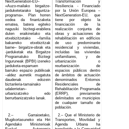
NextGeneration-EU–
Transformación y
«Auzo-mailako birgaitze-
Resiliencia - Financiado
jarduketetarako laguntza-
por la Unión Europea –
programa». Plan horren
NextGeneration-EU, que
xedea da finantzaketa
tiene por objeto la
ematea, batera egiteko
financiación de la
nagusiki bizitegi-erabilera
realización conjunta de
duten eraikinetako eta
obras y actuaciones de
etxebizitzetako –familia
rehabilitación en edificios
bakarreko etxebizitzak
de uso predominante
barne– birgaitze-obrak eta
residencial y viviendas,
-jarduketak eta Birgaitze
incluidas las viviendas
Programatuko Bizitegi
unifamiliares, y de
Inguruneak (BPBI) izeneko
urbanización o
jarduketa-esparruen
reurbanización de
barruko espazio publikoak
espacios públicos dentro
–aldez aurretik mugatuta
de ámbitos de actuación
daudenak edozein
denominados Entornos
biztanleria-tamainako
Residenciales de
udalerrietan–
Rehabilitación Programada
urbanizatzeko edo
(ERRP), previamente
berrurbanizatzeko lanak.
delimitados en municipios
de cualquier tamaño de
población.
2.– Garraioetako,
2.– Que el Ministerio de
Mugikortasuneko eta Hiri
Transportes, Movilidad y
Agendako Ministerioak
Agenda Urbana ha
Euskal Autonomia
transferido a la Comunidad