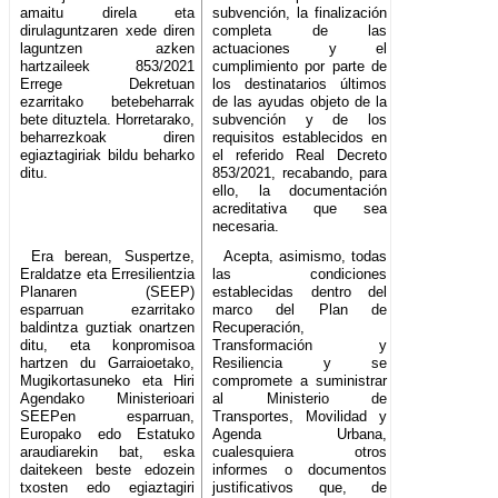
amaitu direla eta
subvención, la finalización
dirulaguntzaren xede diren
completa de las
laguntzen azken
actuaciones y el
hartzaileek 853/2021
cumplimiento por parte de
Errege Dekretuan
los destinatarios últimos
ezarritako betebeharrak
de las ayudas objeto de la
bete dituztela. Horretarako,
subvención y de los
beharrezkoak diren
requisitos establecidos en
egiaztagiriak bildu beharko
el referido Real Decreto
ditu.
853/2021, recabando, para
ello, la documentación
acreditativa que sea
necesaria.
Era berean, Suspertze,
Acepta, asimismo, todas
Eraldatze eta Erresilientzia
las condiciones
Planaren (SEEP)
establecidas dentro del
esparruan ezarritako
marco del Plan de
baldintza guztiak onartzen
Recuperación,
ditu, eta konpromisoa
Transformación y
hartzen du Garraioetako,
Resiliencia y se
Mugikortasuneko eta Hiri
compromete a suministrar
Agendako Ministerioari
al Ministerio de
SEEPen esparruan,
Transportes, Movilidad y
Europako edo Estatuko
Agenda Urbana,
araudiarekin bat, eska
cualesquiera otros
daitekeen beste edozein
informes o documentos
txosten edo egiaztagiri
justificativos que, de