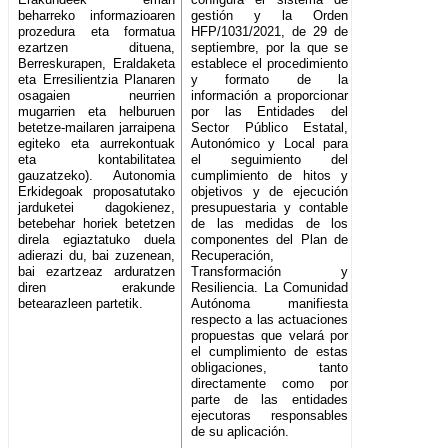
beharreko informazioaren
gestión y la Orden
prozedura eta formatua
HFP/1031/2021, de 29 de
ezartzen dituena,
septiembre, por la que se
Berreskurapen, Eraldaketa
establece el procedimiento
eta Erresilientzia Planaren
y formato de la
osagaien neurrien
información a proporcionar
mugarrien eta helburuen
por las Entidades del
betetze-mailaren jarraipena
Sector Público Estatal,
egiteko eta aurrekontuak
Autonómico y Local para
eta kontabilitatea
el seguimiento del
gauzatzeko). Autonomia
cumplimiento de hitos y
Erkidegoak proposatutako
objetivos y de ejecución
jarduketei dagokienez,
presupuestaria y contable
betebehar horiek betetzen
de las medidas de los
direla egiaztatuko duela
componentes del Plan de
adierazi du, bai zuzenean,
Recuperación,
bai ezartzeaz arduratzen
Transformación y
diren erakunde
Resiliencia. La Comunidad
betearazleen partetik.
Autónoma manifiesta
respecto a las actuaciones
propuestas que velará por
el cumplimiento de estas
obligaciones, tanto
directamente como por
parte de las entidades
ejecutoras responsables
de su aplicación.