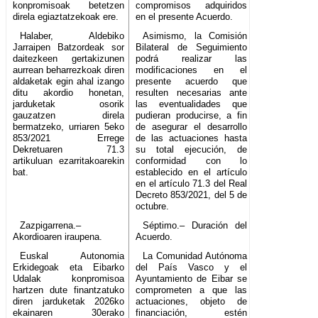
konpromisoak betetzen
compromisos adquiridos
direla egiaztatzekoak ere.
en el presente Acuerdo.
Halaber, Aldebiko
Asimismo, la Comisión
Jarraipen Batzordeak sor
Bilateral de Seguimiento
daitezkeen gertakizunen
podrá realizar las
aurrean beharrezkoak diren
modificaciones en el
aldaketak egin ahal izango
presente acuerdo que
ditu akordio honetan,
resulten necesarias ante
jarduketak osorik
las eventualidades que
gauzatzen direla
pudieran producirse, a fin
bermatzeko, urriaren 5eko
de asegurar el desarrollo
853/2021 Errege
de las actuaciones hasta
Dekretuaren 71.3
su total ejecución, de
artikuluan ezarritakoarekin
conformidad con lo
bat.
establecido en el artículo
en el artículo 71.3 del Real
Decreto 853/2021, del 5 de
octubre.
Zazpigarrena.–
Séptimo.– Duración del
Akordioaren iraupena.
Acuerdo.
Euskal Autonomia
La Comunidad Autónoma
Erkidegoak eta Eibarko
del País Vasco y el
Udalak konpromisoa
Ayuntamiento de Eibar se
hartzen dute finantzatuko
comprometen a que las
diren jarduketak 2026ko
actuaciones, objeto de
ekainaren 30erako
financiación, estén