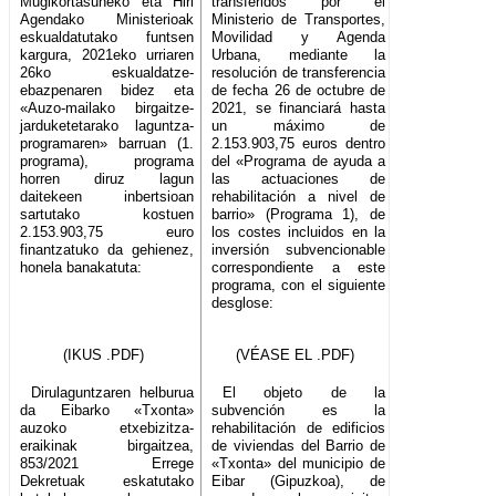
Mugikortasuneko eta Hiri
transferidos por el
Agendako Ministerioak
Ministerio de Transportes,
eskualdatutako funtsen
Movilidad y Agenda
kargura, 2021eko urriaren
Urbana, mediante la
26ko eskualdatze-
resolución de transferencia
ebazpenaren bidez eta
de fecha 26 de octubre de
«Auzo-mailako birgaitze-
2021, se financiará hasta
jarduketetarako laguntza-
un máximo de
programaren» barruan (1.
2.153.903,75 euros dentro
programa), programa
del «Programa de ayuda a
horren diruz lagun
las actuaciones de
daitekeen inbertsioan
rehabilitación a nivel de
sartutako kostuen
barrio» (Programa 1), de
2.153.903,75 euro
los costes incluidos en la
finantzatuko da gehienez,
inversión subvencionable
honela banakatuta:
correspondiente a este
programa, con el siguiente
desglose:
(IKUS .PDF)
(VÉASE EL .PDF)
Dirulaguntzaren helburua
El objeto de la
da Eibarko «Txonta»
subvención es la
auzoko etxebizitza-
rehabilitación de edificios
eraikinak birgaitzea,
de viviendas del Barrio de
853/2021 Errege
«Txonta» del municipio de
Dekretuak eskatutako
Eibar (Gipuzkoa), de