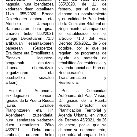
nagusia, hura izendatzea
355/2020, de 11 de
xedatzen duen otsailaren
febrero, por el que se
11ko 355/2020 Errege
dispone su nombramiento
Dekretuaren arabera, eta
y en calidad de Presidente
Aldebiko Jarraipen
de la Comisión Bilateral de
Batzordearen buru gisa,
Seguimiento, al amparo de
urriaren 5eko 853/2021
lo establecido en el
Errege Dekretuaren 71.3
artículo 71.3 del Real
artikuluan ezarritakoaren
Decreto 853/2021, de 5 de
babesean (Suspertze,
octubre, por el que se
Eraldatze eta Erresilientzia
regulan los programas de
Planeko laguntza-
ayuda en materia de
programak arautzen
rehabilitación residencial y
dituena etxebizitzak
vivienda social del Plan de
birgaitzearen eta
Recuperación,
etxebizitza sozialen
Transformación y
arloan).
Resiliencia.
Euskal Autonomia
Por la Comunidad
Erkidegoaren izenean,
Autónoma del País Vasco,
Ignacio de la Puerta Rueda
D. Ignacio de la Puerta
jauna, Lurralde
Rueda, Director de
Plangintzaren eta Hiri
Planificación Territorial y
Agendaren zuzendaria,
Agenda Urbana, en virtud
hura izendatzea xedatzen
del Decreto 43/2021, de 26
duen urtarrilaren 26ko
de enero, por el que se
43/2021 Dekretuaren
dispone su nombramiento,
arabera, urriaren 5eko
que actúa al amparo de lo