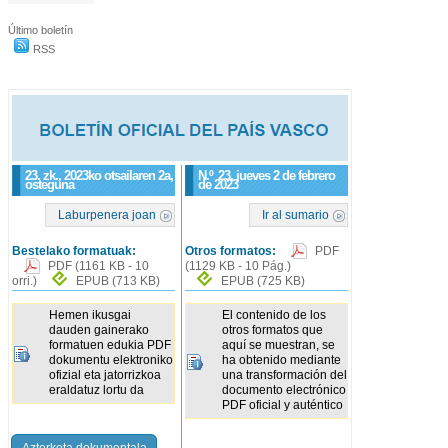
Último boletín
RSS
23. zk., 2023ko otsailaren 2a,
N.º
23
, jueves 2 de febrero
osteguna
de 2023
Laburpenera joan
Ir al sumario
Bestelako formatuak:
Otros formatos:
PDF
PDF
(1161 KB - 10
(1129 KB - 10 Pág.)
orri.)
EPUB
(713 KB)
EPUB
(725 KB)
Hemen ikusgai
El contenido de los
dauden gainerako
otros formatos que
formatuen edukia PDF
aquí se muestran, se
dokumentu elektroniko
ha obtenido mediante
ofizial eta jatorrizkoa
una transformación del
eraldatuz lortu da
documento electrónico
PDF oficial y auténtico
Azterketa dokumentala