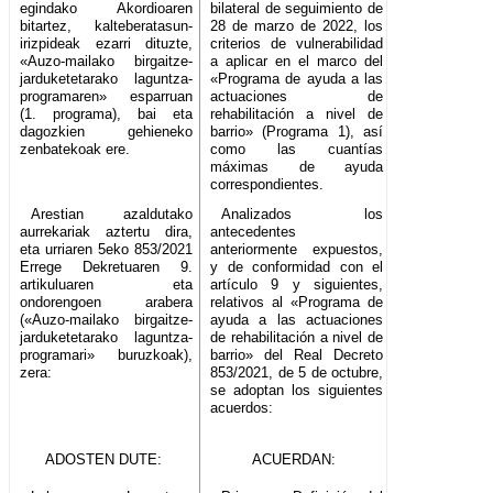
egindako Akordioaren
bilateral de seguimiento de
bitartez, kalteberatasun-
28 de marzo de 2022, los
irizpideak ezarri dituzte,
criterios de vulnerabilidad
«Auzo-mailako birgaitze-
a aplicar en el marco del
jarduketetarako laguntza-
«Programa de ayuda a las
programaren» esparruan
actuaciones de
(1. programa), bai eta
rehabilitación a nivel de
dagozkien gehieneko
barrio» (Programa 1), así
zenbatekoak ere.
como las cuantías
máximas de ayuda
correspondientes.
Arestian azaldutako
Analizados los
aurrekariak aztertu dira,
antecedentes
eta urriaren 5eko 853/2021
anteriormente expuestos,
Errege Dekretuaren 9.
y de conformidad con el
artikuluaren eta
artículo 9 y siguientes,
ondorengoen arabera
relativos al «Programa de
(«Auzo-mailako birgaitze-
ayuda a las actuaciones
jarduketetarako laguntza-
de rehabilitación a nivel de
programari» buruzkoak),
barrio» del Real Decreto
zera:
853/2021, de 5 de octubre,
se adoptan los siguientes
acuerdos:
ADOSTEN DUTE:
ACUERDAN: