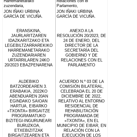
Harremanetarako
Relaciones con el
zuzendaria,
Parlamento,
JON IÑAKI URBINA
JON IÑAKI URBINA
GARCÍA DE VICUÑA.
GARCÍA DE VICUÑA.
ERANSKINA,
ANEXO A LA
JAURLARITZAREN
RESOLUCIÓN 20/2023, DE
IDAZKARITZAKO ETA
24 DE ENERO, DEL
LEGEBILTZARRAREKIKO
DIRECTOR DE LA
HARREMANETARAKO
SECRETARÍA DEL
ZUZENDARIAREN
GOBIERNO Y DE
URTARRILAREN 24KO
RELACIONES CON EL
20/2023 EBAZPENARENA
PARLAMENTO
ALDEBIKO
ACUERDO N.º 03 DE LA
BATZORDEAREN 3.
COMISIÓN BILATERAL,
ERABAKIA, 2022KO
CELEBRADA EL 20 DE
ABENDUAREN 20AN
DICIEMBRE DE 2022,
EGINDAKO SAIOAN
RELATIVO AL ENTORNO
HARTUA, EIBARKO
RESIDENCIAL DE
«TXONTA» BIRGAITZE
REHABILITACIÓN
PROGRAMATUKO
PROGRAMADA DE
BIZITEGI-INGURUNEARI
«TXONTA», EN EL
BURUZKOA,
MUNICIPIO DE EIBAR, EN
ETXEBIZITZAK
RELACIÓN CON LA
BIRGAITZEAREN ETA
EJECUCIÓN DE LOS