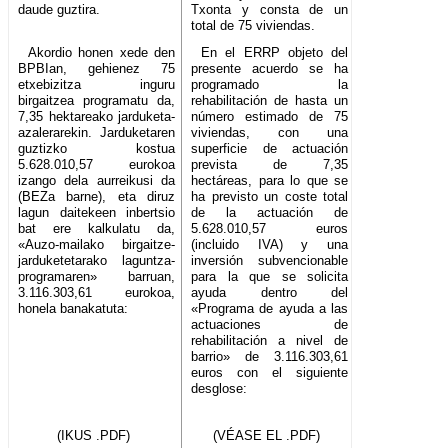
daude guztira.
Txonta y consta de un
total de 75 viviendas.
Akordio honen xede den
En el ERRP objeto del
BPBIan, gehienez 75
presente acuerdo se ha
etxebizitza inguru
programado la
birgaitzea programatu da,
rehabilitación de hasta un
7,35 hektareako jarduketa-
número estimado de 75
azalerarekin. Jarduketaren
viviendas, con una
guztizko kostua
superficie de actuación
5.628.010,57 eurokoa
prevista de 7,35
izango dela aurreikusi da
hectáreas, para lo que se
(BEZa barne), eta diruz
ha previsto un coste total
lagun daitekeen inbertsio
de la actuación de
bat ere kalkulatu da,
5.628.010,57 euros
«Auzo-mailako birgaitze-
(incluido IVA) y una
jarduketetarako laguntza-
inversión subvencionable
programaren» barruan,
para la que se solicita
3.116.303,61 eurokoa,
ayuda dentro del
honela banakatuta:
«Programa de ayuda a las
actuaciones de
rehabilitación a nivel de
barrio» de 3.116.303,61
euros con el siguiente
desglose:
(IKUS .PDF)
(VÉASE EL .PDF)