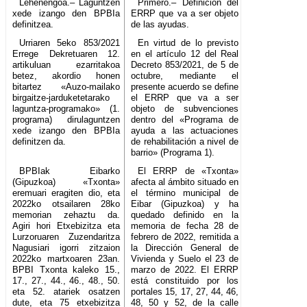
Lehenengoa.– Laguntzen
Primero.– Definición del
xede izango den BPBIa
ERRP que va a ser objeto
definitzea.
de las ayudas.
Urriaren 5eko 853/2021
En virtud de lo previsto
Errege Dekretuaren 12.
en el artículo 12 del Real
artikuluan ezarritakoa
Decreto 853/2021, de 5 de
betez, akordio honen
octubre, mediante el
bitartez «Auzo-mailako
presente acuerdo se define
birgaitze-jarduketetarako
el ERRP que va a ser
laguntza-programako» (1.
objeto de subvenciones
programa) dirulaguntzen
dentro del «Programa de
xede izango den BPBIa
ayuda a las actuaciones
definitzen da.
de rehabilitación a nivel de
barrio» (Programa 1).
BPBIak Eibarko
El ERRP de «Txonta»
(Gipuzkoa) «Txonta»
afecta al ámbito situado en
eremuari eragiten dio, eta
el término municipal de
2022ko otsailaren 28ko
Eibar (Gipuzkoa) y ha
memorian zehaztu da.
quedado definido en la
Agiri hori Etxebizitza eta
memoria de fecha 28 de
Lurzoruaren Zuzendaritza
febrero de 2022, remitida a
Nagusiari igorri zitzaion
la Dirección General de
2022ko martxoaren 23an.
Vivienda y Suelo el 23 de
BPBI Txonta kaleko 15.,
marzo de 2022. El ERRP
17., 27., 44., 46., 48., 50.
está constituido por los
eta 52. atariek osatzen
portales 15, 17, 27, 44, 46,
dute, eta 75 etxebizitza
48, 50 y 52, de la calle