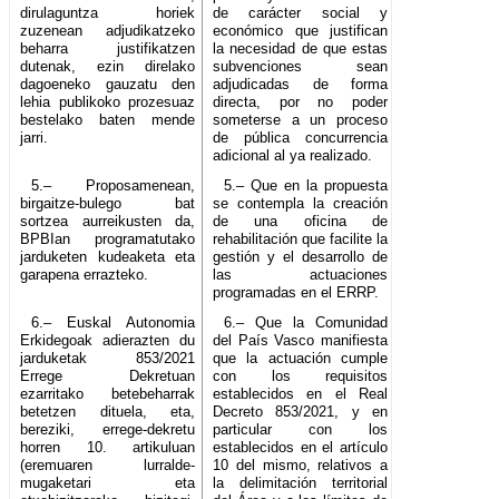
dirulaguntza horiek
de carácter social y
zuzenean adjudikatzeko
económico que justifican
beharra justifikatzen
la necesidad de que estas
dutenak, ezin direlako
subvenciones sean
dagoeneko gauzatu den
adjudicadas de forma
lehia publikoko prozesuaz
directa, por no poder
bestelako baten mende
someterse a un proceso
jarri.
de pública concurrencia
adicional al ya realizado.
5.– Proposamenean,
5.– Que en la propuesta
birgaitze-bulego bat
se contempla la creación
sortzea aurreikusten da,
de una oficina de
BPBIan programatutako
rehabilitación que facilite la
jarduketen kudeaketa eta
gestión y el desarrollo de
garapena errazteko.
las actuaciones
programadas en el ERRP.
6.– Euskal Autonomia
6.– Que la Comunidad
Erkidegoak adierazten du
del País Vasco manifiesta
jarduketak 853/2021
que la actuación cumple
Errege Dekretuan
con los requisitos
ezarritako betebeharrak
establecidos en el Real
betetzen dituela, eta,
Decreto 853/2021, y en
bereziki, errege-dekretu
particular con los
horren 10. artikuluan
establecidos en el artículo
(eremuaren lurralde-
10 del mismo, relativos a
mugaketari eta
la delimitación territorial