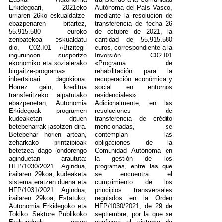
Erkidegoari, 2021eko
Autónoma del País Vasco,
urriaren 26ko eskualdatze-
mediante la resolución de
ebazpenaren bitartez,
transferencia de fecha 26
55.915.580 euroko
de octubre de 2021, la
zenbatekoa eskualdatu
cantidad de 55.915.580
dio, C02.I01 «Bizitegi-
euros, correspondiente a la
inguruneen suspertze
Inversión C02.I01
ekonomiko eta sozialerako
«Programa de
birgaitze-programa»
rehabilitación para la
inbertsioari dagokiona.
recuperación económica y
Horrez gain, kreditua
social en entornos
transferitzeko aipatutako
residenciales».
ebazpenetan, Autonomia
Adicionalmente, en las
Erkidegoak programen
resoluciones de
kudeaketan dituen
transferencia de crédito
betebeharrak jasotzen dira.
mencionadas, se
Betebehar horien artean,
contemplan las
zeharkako printzipioak
obligaciones de la
betetzea dago (ondorengo
Comunidad Autónoma en
aginduetan araututa:
la gestión de los
HFP/1030/2021 Agindua,
programas, entre las que
irailaren 29koa, kudeaketa
se encuentra el
sistema eratzen duena eta
cumplimiento de los
HFP/1031/2021 Agindua,
principios transversales
irailaren 29koa, Estatuko,
regulados en la Orden
Autonomia Erkidegoko eta
HFP/1030/2021, de 29 de
Tokiko Sektore Publikoko
septiembre, por la que se
Erakundeek eman
configura el sistema de