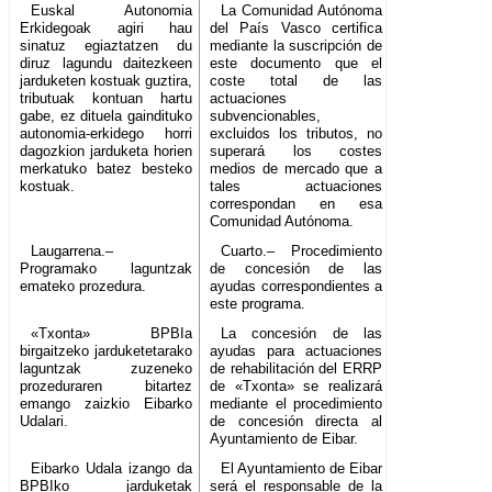
Euskal Autonomia
La Comunidad Autónoma
Erkidegoak agiri hau
del País Vasco certifica
sinatuz egiaztatzen du
mediante la suscripción de
diruz lagundu daitezkeen
este documento que el
jarduketen kostuak guztira,
coste total de las
tributuak kontuan hartu
actuaciones
gabe, ez dituela gaindituko
subvencionables,
autonomia-erkidego horri
excluidos los tributos, no
dagozkion jarduketa horien
superará los costes
merkatuko batez besteko
medios de mercado que a
kostuak.
tales actuaciones
correspondan en esa
Comunidad Autónoma.
Laugarrena.–
Cuarto.– Procedimiento
Programako laguntzak
de concesión de las
emateko prozedura.
ayudas correspondientes a
este programa.
«Txonta» BPBIa
La concesión de las
birgaitzeko jarduketetarako
ayudas para actuaciones
laguntzak zuzeneko
de rehabilitación del ERRP
prozeduraren bitartez
de «Txonta» se realizará
emango zaizkio Eibarko
mediante el procedimiento
Udalari.
de concesión directa al
Ayuntamiento de Eibar.
Eibarko Udala izango da
El Ayuntamiento de Eibar
BPBIko jarduketak
será el responsable de la