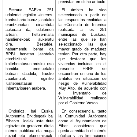
previstas en dicho artículo.
Eremua EAEko 251
El ámbito ha sido
udalerriei eginiko «interes-
seleccionado a partir de
kontsultari» buruz jasotako
las respuestas recibidas a
erantzunetan oinarrituta
la «Consulta de Interés»
aukeratu da; udalerrien
realizada a los 251
artean, heltze-maila
municipios de Euskadi,
handienekoak aukeratu
entre las que se han
dira. Bestalde,
seleccionado las que
nabarmendu behar da
mayor grado de madurez
BPBI honetan jasotako
tenían. Por otra parte, hay
etxebizitzak
que destacar que las
kalteberatasun-arrisku oso
viviendas incluidas en el
handiko eremuetako
presente ERRP se
batean daudela, Eusko
encuentran en uno de los
Jaurlaritzak eginiko
ámbitos en situación de
Kalteberatasun
riesgo de Vulnerabilidad
Inbentarioaren arabera.
Muy Alto, de acuerdo con
el Inventario de
Vulnerabilidad realizado
por el Gobierno Vasco.
Ondorioz, bai Euskal
En consecuencia, tanto
Autonomia Erkidegoak bai
la Comunidad Autónoma
Eibarko Udalak uste dute
como el Ayuntamiento de
egiaztatuta geratzen direla
Eibar consideran que
interes publikoa eta muga
queda acreditado el interés
sozial eta ekonomikoak,
público y las limitaciones