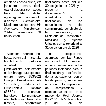
amaituta egongo direla, eta
finalizadas antes del día
jarduketak amaitu direla
30 de junio de 2026 y a
eta dirulaguntzaren xedea
presentar la
bete dela dioten
documentación
egiaztagiriak aurkeztuko
acreditativa de la
dizkiotela Garraioetako,
finalización de las
Mugikortasuneko eta Hiri
actuaciones y del
Agendako Ministerioari,
cumplimiento del objeto de
2026ko abenduaren 31
la subvención, al
baino lehen.
Ministerio de Transportes,
Movilidad y Agenda
Urbana, con anterioridad al
31 de diciembre de 2026.
Alderdiek akordio hau
Las obligaciones
betez beren gain hartutako
asumidas por las Partes
betebeharrek jarduerak
en virtud del presente
amaitzeko eta
acuerdo sobrevivirán a los
justifikatzeko adierazitako
periodos indicados para la
alditik harago iraungo dute,
finalización y justificación
urriaren 5eko 853/2021
de las actuaciones, con el
Errege Dekretuaren eta
fin de permitir, según sea
Suspertze, Eraldatze eta
necesario, el cumplimiento
Erresilientzia Planaren
de compromisos y
(SEEP) esparruan
objetivos asumidos en el
hartutako konpromisoak
marco del Real Decreto
eta helburuak bete ahal
853/2021, de 5 de octubre,
izateko, beharrezkoa
y del Plan de