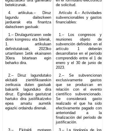
egiaztatuko dira gainerako
en el formulario electrónico
betekizunak.
de solicitud.
4. artikulua.– Diruz
Artículo 4.– Actividades
lagundu daitezkeen
subvencionables y gastos
jarduerak eta finantza
financiables:
daitezkeen gastuak:
1.– Dirulaguntzaren xede
1.– Los congresos y
diren kongresu eta bilerak,
reuniones objeto de
1. artikuluan
subvención definidos en el
definitutakoak, 2023ko
artículo 1 deberán
urtarrilaren 1etik ekainaren
desarrollarse en el período
30era bitartean egin
comprendido entre el 1 de
beharko dira.
enero y el 30 de junio de
2023.
2.– Diruz lagundutako
2.– Se subvencionan
ekitaldi zientifikoarekin
exclusivamente gastos
zerikusia duten gastuak
que se produzcan en
bakarrik lagunduko dira
relación con el evento
diruz. Egindako gastutzat
científico subvencionado.
hartuko dira justifikatzeko
Se considerará gasto
epea amaitu aurretik
realizado el que ha sido
egiazki ordaindu direnak.
efectivamente pagado con
anterioridad a la
finalización del período de
justificación.
3.– Ekitaldi motaren
3.– La tipología de los