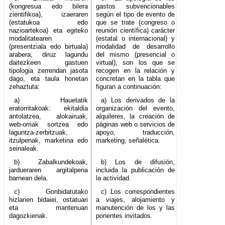
(kongresua edo bilera
gastos subvencionables
zientifikoa), izaeraren
según el tipo de evento de
(estatukoa edo
que se trate (congreso o
nazioartekoa) eta egiteko
reunión científica) carácter
modalitatearen
(estatal o internacional) y
(presentziala edo birtuala)
modalidad de desarrollo
arabera, diruz lagundu
del mismo (presencial o
daitezkeen gastuen
virtual), son los que se
tipologia zerrendan jasota
recogen en la relación y
dago, eta taula honetan
concretan en la tabla que
zehaztuta:
figuran a continuación:
a) Hauetatik
a) Los derivados de la
eratorritakoak: ekitaldia
organización del evento,
antolatzea, alokairuak,
alquileres, la creación de
web-orriak sortzea edo
páginas web o servicios de
laguntza-zerbitzuak,
apoyo, traducción,
itzulpenak, marketina edo
marketing, señalética.
seinaleak.
b) Zabalkundekoak,
b) Los de difusión,
jardueraren argitalpena
incluida la publicación de
barnean dela.
la actividad.
c) Gonbidatutako
c) Los correspondientes
hizlarien bidaiei, ostatuari
a viajes, alojamiento y
eta mantenuari
manutención de los y las
dagozkienak.
ponentes invitados.