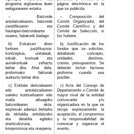
programa argitaratua duen
página electrónica en la
webgunearen esteka.
que se publicita.
– Batzorde
– Composición del
antolatzailearen, batzorde
Comité Organizador, del
zientifikoaren eta
Comité Científico y del
hautapen-batzordearen
Comité de Selección, si
osaera, halakorik badago.
los hubiere.
b) Eskatzen diren
b) Justificación de los
funtsen justifikazioa:
fondos que se solicitan,
kontzeptua, unitateak,
detallando concepto,
tokiak, kostuak eta
unidades, destinos,
aurrekontuak zehaztu
costes, presupuestos. Se
behar dira. Ahal dela,
deberán incluir facturas
proformako fakturak
proforma cuando sea
aurkeztu behar dira.
posible.
c) Entitate deitzailearen
c) Acta del Consejo de
edo antolatzailearen
Departamento o Comité de
saileko kontseiluaren edo
mayor nivel de la entidad
maila altuagoko
convocante y/u
batzordearen akta:
organizadora en la que se
espresuki adierazi beharko
recoja expresamente la
da ekitaldia antolatzeko
aceptación, el compromiso
eta deialdia egiteko
y la responsabilidad de
erantzukizuna,
convocar y organizar el
konpromisoa eta onarpena.
evento.