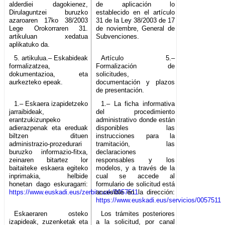
alderdiei dagokienez,
de aplicación lo
Dirulaguntzei buruzko
establecido en el artículo
azaroaren 17ko 38/2003
31 de la Ley 38/2003 de 17
Lege Orokorraren 31.
de noviembre, General de
artikuluan xedatua
Subvenciones.
aplikatuko da.
5. artikulua.– Eskabideak
Artículo 5.–
formalizatzea,
Formalización de
dokumentazioa, eta
solicitudes,
aurkezteko epeak.
documentación y plazos
de presentación.
1.– Eskaera izapidetzeko
1.– La ficha informativa
jarraibideak,
del procedimiento
erantzukizunpeko
administrativo donde están
adierazpenak eta ereduak
disponibles las
biltzen dituen
instrucciones para la
administrazio-prozedurari
tramitación, las
buruzko informazio-fitxa,
declaraciones
zeinaren bitartez lor
responsables y los
baitaiteke eskaera egiteko
modelos, y a través de la
inprimakia, helbide
cual se accede al
honetan dago eskuragarri:
formulario de solicitud está
https://www.euskadi.eus/zerbitzuak/0057511
accesible en la dirección:
https://www.euskadi.eus/servicios/0057511
Eskaeraren osteko
Los trámites posteriores
izapideak, zuzenketak eta
a la solicitud, por canal