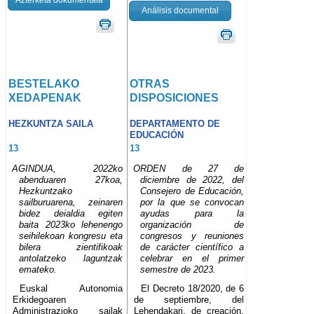
Análisis documental
BESTELAKO
OTRAS
XEDAPENAK
DISPOSICIONES
HEZKUNTZA SAILA
DEPARTAMENTO DE
EDUCACIÓN
13
13
AGINDUA, 2022ko
ORDEN de 27 de
abenduaren 27koa,
diciembre de 2022, del
Hezkuntzako
Consejero de Educación,
sailburuarena, zeinaren
por la que se convocan
bidez deialdia egiten
ayudas para la
baita 2023ko lehenengo
organización de
seihilekoan kongresu eta
congresos y reuniones
bilera zientifikoak
de carácter científico a
antolatzeko laguntzak
celebrar en el primer
emateko.
semestre de 2023.
Euskal Autonomia
El Decreto 18/2020, de 6
Erkidegoaren
de septiembre, del
Administrazioko sailak
Lehendakari, de creación,