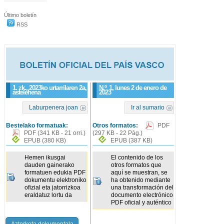
Último boletín
RSS
1. zk., 2023ko urtarrilaren 2a,
N.º
1
, lunes 2 de enero de
astelehena
2023
Laburpenera joan
Ir al sumario
Bestelako formatuak:
Otros formatos:
PDF
PDF
(341 KB - 21 orri.)
(297 KB - 22 Pág.)
EPUB
(380 KB)
EPUB
(387 KB)
Hemen ikusgai
El contenido de los
dauden gainerako
otros formatos que
formatuen edukia PDF
aquí se muestran, se
dokumentu elektroniko
ha obtenido mediante
ofizial eta jatorrizkoa
una transformación del
eraldatuz lortu da
documento electrónico
PDF oficial y auténtico
Azterketa dokumentala