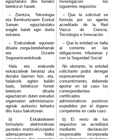
egiaztatuko ditu honako
Investigación los
betekizun hauek:
siguientes requisitos:
– Zientzia, Teknologia
– Que la solicitud se
eta Berrikuntzaren Euskal
formula por un agente
Sarean egiaztatutako
acreditado de la Red
eragile batek egin duela
Vasca de Ciencia,
eskaera.
Tecnología e Innovación.
– Erakundeak egunean
– Que la entidad se halla
dituela zerga-betebeharrak
al corriente en las
eta Gizarte
obligaciones tributarias y
Segurantzarekikoak.
con la Seguridad Social.
Hala ere, erakunde
No obstante, la entidad
eskatzaileak berariaz uka
solicitante podrá denegar
dezake baimen hori, eta,
expresamente el
halakorik egiten baldin
consentimiento, debiendo
badu, betekizun horiek
aportar en tal caso los
betetzen dituela
correspondientes
egiaztatzen duten eskudun
certificados
organoaren administrazio-
administrativos positivos
agiriak aurkeztu beharko
expedidos por el órgano
ditu kasu bakoitzean.
competente en cada caso.
b) Eskabidearen
b) El resto de los
formulario elektronikoan
requisitos se acreditará
jasotako erantzukizunpeko
mediante declaración
adierazpenaren bidez
responsable incorporada