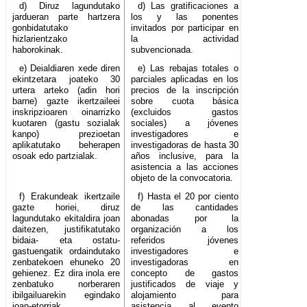
d) Diruz lagundutako
d) Las gratificaciones a
jardueran parte hartzera
los y las ponentes
gonbidatutako
invitados por participar en
hizlarientzako
la actividad
haborokinak.
subvencionada.
e) Deialdiaren xede diren
e) Las rebajas totales o
ekintzetara joateko 30
parciales aplicadas en los
urtera arteko (adin hori
precios de la inscripción
barne) gazte ikertzaileei
sobre cuota básica
inskripzioaren oinarrizko
(excluidos gastos
kuotaren (gastu sozialak
sociales) a jóvenes
kanpo) prezioetan
investigadores e
aplikatutako beherapen
investigadoras de hasta 30
osoak edo partzialak.
años inclusive, para la
asistencia a las acciones
objeto de la convocatoria.
f) Erakundeak ikertzaile
f) Hasta el 20 por ciento
gazte horiei, diruz
de las cantidades
lagundutako ekitaldira joan
abonadas por la
daitezen, justifikatutako
organización a los
bidaia- eta ostatu-
referidos jóvenes
gastuengatik ordaindutako
investigadores e
zenbatekoen ehuneko 20
investigadoras en
gehienez. Ez dira inola ere
concepto de gastos
zenbatuko norberaren
justificados de viaje y
ibilgailuarekin egindako
alojamiento para
joan-etorriak.
asistencia al evento