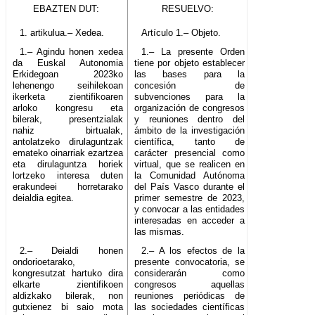
EBAZTEN DUT:
RESUELVO:
1. artikulua.– Xedea.
Artículo 1.– Objeto.
1.– Agindu honen xedea
1.– La presente Orden
da Euskal Autonomia
tiene por objeto establecer
Erkidegoan 2023ko
las bases para la
lehenengo seihilekoan
concesión de
ikerketa zientifikoaren
subvenciones para la
arloko kongresu eta
organización de congresos
bilerak, presentzialak
y reuniones dentro del
nahiz birtualak,
ámbito de la investigación
antolatzeko dirulaguntzak
científica, tanto de
emateko oinarriak ezartzea
carácter presencial como
eta dirulaguntza horiek
virtual, que se realicen en
lortzeko interesa duten
la Comunidad Autónoma
erakundeei horretarako
del País Vasco durante el
deialdia egitea.
primer semestre de 2023,
y convocar a las entidades
interesadas en acceder a
las mismas.
2.– Deialdi honen
2.– A los efectos de la
ondorioetarako,
presente convocatoria, se
kongresutzat hartuko dira
considerarán como
elkarte zientifikoen
congresos aquellas
aldizkako bilerak, non
reuniones periódicas de
gutxienez bi saio mota
las sociedades científicas