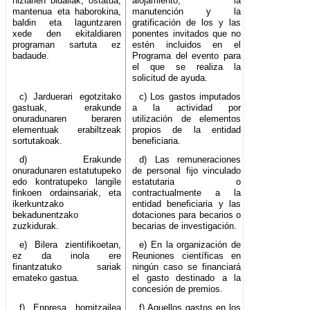
hizlarien bidaliak, ostatua,
alojamiento, la
mantenua eta haborokina,
manutención y la
baldin eta laguntzaren
gratificación de los y las
xede den ekitaldiaren
ponentes invitados que no
programan sartuta ez
estén incluidos en el
badaude.
Programa del evento para
el que se realiza la
solicitud de ayuda.
c) Jarduerari egotzitako
c) Los gastos imputados
gastuak, erakunde
a la actividad por
onuradunaren beraren
utilización de elementos
elementuak erabiltzeak
propios de la entidad
sortutakoak.
beneficiaria.
d) Erakunde
d) Las remuneraciones
onuradunaren estatutupeko
de personal fijo vinculado
edo kontratupeko langile
estatutaria o
finkoen ordainsariak, eta
contractualmente a la
ikerkuntzako
entidad beneficiaria y las
bekadunentzako
dotaciones para becarios o
zuzkidurak.
becarias de investigación.
e) Bilera zientifikoetan,
e) En la organización de
ez da inola ere
Reuniones científicas en
finantzatuko sariak
ningún caso se financiará
emateko gastua.
el gasto destinado a la
concesión de premios.
f) Enpresa hornitzailea
f) Aquellos gastos en los