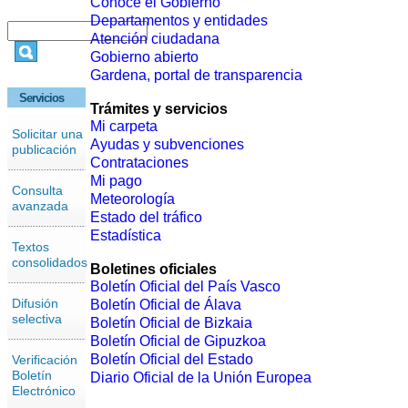
Conoce el Gobierno
Departamentos y entidades
Atención ciudadana
Gobierno abierto
Gardena, portal de transparencia
Servicios
Trámites y servicios
Mi carpeta
Solicitar una
Ayudas y subvenciones
publicación
Contrataciones
Mi pago
Consulta
Meteorología
avanzada
Estado del tráfico
Estadística
Textos
consolidados
Boletines oficiales
Boletín Oficial del País Vasco
Difusión
Boletín Oficial de Álava
selectiva
Boletín Oficial de Bizkaia
Boletín Oficial de Gipuzkoa
Boletín Oficial del Estado
Verificación
Boletín
Diario Oficial de la Unión Europea
Electrónico