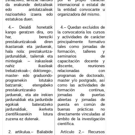
da erakunde deitzaileak
internacional o estatal de
edo antolatzaileak
la entidad convocante u
nazioarteko izaera edo
organizadora del mismo.
estatukoa duen.
4.– Deialdi honetatik
4.– Quedan excluidos de
kanpo geratzen dira, oro
la convocatoria los cursos
har, bereziki
y actividades de carácter
prestakuntzakoak diren
principalmente formativo
ikastaroak eta jarduerak,
tales como jornadas de
hala nola: prestakuntza-
formación, talleres y
jardunaldiak, tailerrak eta
seminarios de
mintegiak – irakasleak
capacitación docente y
nahiz ikasleak
discente, reuniones
trebatzekoak–; doktorego-,
relacionadas con
master- edo graduondo-
programas de doctorado,
programekin lotutako
master y/o postgrado, así
batzarrak; etengabeko
como las actividades de
prestakuntzarako
formación continua,
jarduerak, eta ate irekien
jornadas de puertas
jardunaldiak eta jardunbide
abiertas y jornadas de
egokiak bateratzeko
puesta en común de
jardunaldiak, ikerketa
buenas prácticas no
zientifikoarekin lotura
directamente vinculadas al
zuzena ez dutenak.
ámbito de la investigación
científica.
2. artikulua.– Baliabide
Artículo 2.– Recursos