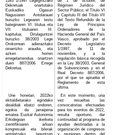
11ko 1/1997 Legegintzako
de 1 de octubre, de
Dekretuak onartutako
Régimen Jurídico del
Euskadiko Ogasun
Sector Público; el Título VI
Nagusiaren Antolarauei
y Capítulo III del Título VII
buruzko Legearen testu
del Texto Refundido de la
bateginaren VI. titulua eta
Ley de Principios
VII. tituluaren III.
Ordenadores de la
kapitulua; Dirulaguntzei
Hacienda General del País
buruzko 38/2003 Lege
Vasco, aprobado por el
Orokorrean adierazitako
Decreto Legislativo
oinarrizko araudia, eta
1/1997, de 11 de
azken horren
noviembre, y a la
erregelamendua onartzen
regulación básica recogida
duen 887/2006 Errege
en la Ley 38/2003, General
Dekretua.
de Subvenciones y en el
Real Decreto 887/2006,
por el que se aprueba el
Reglamento de esta
última.
Une honetan, 2022ko
En este momento, una
ekitaldietarako egindako
vez resueltas las
deialdiak ebatzi ondoren,
convocatorias efectuadas
egokia da jarraipena
para los eventos de 2022,
ematea Euskal Autonomia
resulta oportuno, dar
Erkidegoan ikerketa
continuidad al programa de
zientifikoaren arloan
ayudas destinadas a la
kongresuak eta bilerak
organización de congresos
antolatzeko laguntzen
y reuniones dentro del