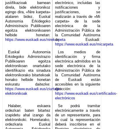
justifikazioak barnean
electrónico, incluidas las
direla, bide elektronikoz
notificaciones y
egingo dira, «Nire karpeta»
justificaciones, se
atalaren bidez, Euskal
realizarán a través de «Mi
Autonomia Erkidegoko
carpeta» de la sede
Administrazio Publikoaren
electrónica de la
egoitza elektronikoaren
Administración Pública de
helbide honetan:
la Comunidad Autónoma
https://www.euskadi.eus/nirekarpeta
de Euskadi:
https://www.euskadi.eus/micarpeta
Euskal Autonomia
Los medios de
Erkidegoko Administrazio
identificación y firma
Publikoaren egoitza
electrónica admitidos en la
elektronikoan onartutako
sede electrónica de la
identifikazio eta sinadura
Administración Pública de
elektronikorako bitartekoak
la Comunidad Autónoma
honako helbide honetan
de Euskadi están
eskuratu daitezke:
accesibles en la siguiente
https://www.euskadi.eus/ziurtagiri-
dirección:
elektronikoak
https://www.euskadi.eus/certificados-
electrónicos
Halaber, eskaera
Se podrá tramitar
ordezkari baten bitartez
electrónicamente a través
izapidetu ahal izango da
de un representante, para
elektronikoki. Horretarako,
lo cual la representación
ordezkaria Euskal
deberá inscribirse en el
Autonomia Erkidegoko
Registro electrónico de