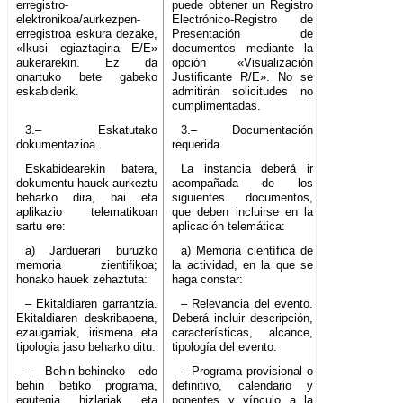
erregistro-
puede obtener un Registro
elektronikoa/aurkezpen-
Electrónico-Registro de
erregistroa eskura dezake,
Presentación de
«Ikusi egiaztagiria E/E»
documentos mediante la
aukerarekin. Ez da
opción «Visualización
onartuko bete gabeko
Justificante R/E». No se
eskabiderik.
admitirán solicitudes no
cumplimentadas.
3.– Eskatutako
3.– Documentación
dokumentazioa.
requerida.
Eskabidearekin batera,
La instancia deberá ir
dokumentu hauek aurkeztu
acompañada de los
beharko dira, bai eta
siguientes documentos,
aplikazio telematikoan
que deben incluirse en la
sartu ere:
aplicación telemática:
a) Jarduerari buruzko
a) Memoria científica de
memoria zientifikoa;
la actividad, en la que se
honako hauek zehaztuta:
haga constar:
– Ekitaldiaren garrantzia.
– Relevancia del evento.
Ekitaldiaren deskribapena,
Deberá incluir descripción,
ezaugarriak, irismena eta
características, alcance,
tipologia jaso beharko ditu.
tipología del evento.
– Behin-behineko edo
– Programa provisional o
behin betiko programa,
definitivo, calendario y
egutegia, hizlariak, eta
ponentes y vínculo a la