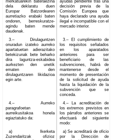
merkatuarekin bateraezina
ayudas pendiente tras una
dela deklaratu duen
decisión previa de la
Europar Batzordearen
Comisión Europea que
aurretiazko erabaki baten
haya declarado una ayuda
ondoren, berreskuratze-
ilegal e incompatible con el
agindu baten mende
mercado interior.
daudenak.
3.– Dirulaguntzen
3.– El cumplimiento de
onuradun izateko aurreko
los requisitos señalados
apartatuetan adierazitako
en los aparatados
betekizunak bete beharko
anteriores para ser
dira laguntza-eskabidea
beneficiario de las
aurkezten den unetik
subvenciones, habrá de
ematen den
mantenerse desde el
dirulaguntzaren likidazioa
momento de presentación
egin arte.
de la solicitud de ayuda
hasta la liquidación de la
subvención que se
conceda.
4.– Aurreko
4.– La acreditación de
paragrafoetan
los extremos previstos en
aurreikusitakoa honela
los párrafos anteriores se
egiaztatuko da:
efectuará del siguiente
modo:
a) Ikerketa
a) Se acreditará de oficio
Zuzendaritzak ofizioz
por la Dirección de