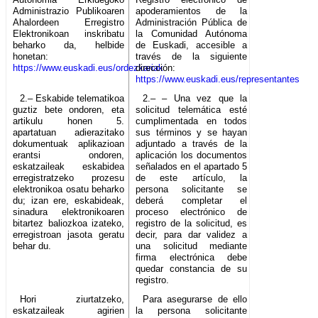
Administrazio Publikoaren
apoderamientos de la
Ahalordeen Erregistro
Administración Pública de
Elektronikoan inskribatu
la Comunidad Autónoma
beharko da, helbide
de Euskadi, accesible a
honetan:
través de la siguiente
https://www.euskadi.eus/ordezkariak
dirección:
https://www.euskadi.eus/representantes
2.– Eskabide telematikoa
2.– – Una vez que la
guztiz bete ondoren, eta
solicitud telemática esté
artikulu honen 5.
cumplimentada en todos
apartatuan adierazitako
sus términos y se hayan
dokumentuak aplikazioan
adjuntado a través de la
erantsi ondoren,
aplicación los documentos
eskatzaileak eskabidea
señalados en el apartado 5
erregistratzeko prozesu
de este artículo, la
elektronikoa osatu beharko
persona solicitante se
du; izan ere, eskabideak,
deberá completar el
sinadura elektronikoaren
proceso electrónico de
bitartez baliozkoa izateko,
registro de la solicitud, es
erregistroan jasota geratu
decir, para dar validez a
behar du.
una solicitud mediante
firma electrónica debe
quedar constancia de su
registro.
Hori ziurtatzeko,
Para asegurarse de ello
eskatzaileak agirien
la persona solicitante