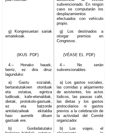
subvencionado. En ningún
caso se computarán los
desplazamientos
efectuados con vehículo
propio.
g) Kongresuetan sariak
g) Los destinados a
ematekoak.
otorgar premios en
Congresos.
(IKUS .PDF)
(VÉASE EL .PDF)
4.– Honako hauek,
4.– No serán
berriz, ez dira diruz
subvencionables:
lagunduko:
a) Gastu sozialak,
a) Los gastos sociales,
bertaratutakoen otorduak
las comidas y alojamiento
eta ostatua, egintza
de asistentes, los actos
ludikoak, kafe-etenaldiak,
lúdicos, las pausas café,
dietak, protokolo-gastuak,
las dietas y los gastos
ez eta batzorde
protocolarios ni gastos
antolatzaileak ekitaldia
previos a la celebración de
hasi aurretik dituen
la actividad del Comité
gastuak ere.
organizador.
b) Gonbidatutako
b) Los viajes, el