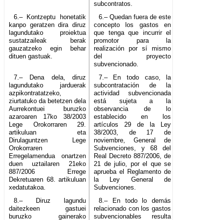
subcontratos.
6.– Kontzeptu honetatik
6.– Quedan fuera de este
kanpo geratzen dira diruz
concepto los gastos en
lagundutako proiektua
que tenga que incurrir el
sustatzaileak berak
promotor para la
gauzatzeko egin behar
realización por sí mismo
dituen gastuak.
del proyecto
subvencionado.
7.– Dena dela, diruz
7.– En todo caso, la
lagundutako jarduerak
subcontratación de la
azpikontratatzeko,
actividad subvencionada
ziurtatuko da betetzen dela
está sujeta a la
Aurrekontuei buruzko
observancia de lo
azaroaren 17ko 38/2003
establecido en los
Lege Orokorraren 29.
artículos 29 de la Ley
artikuluan eta
38/2003, de 17 de
Dirulaguntzen Lege
noviembre, General de
Orokorraren
Subvenciones, y 68 del
Erregelamendua onartzen
Real Decreto 887/2006, de
duen uztailaren 21eko
21 de julio, por el que se
887/2006 Errege
aprueba el Reglamento de
Dekretuaren 68. artikuluan
la Ley General de
xedatutakoa.
Subvenciones.
8.– Diruz lagundu
8.– En todo lo demás
daitezkeen gastuei
relacionado con los gastos
buruzko gainerako
subvencionables resulta