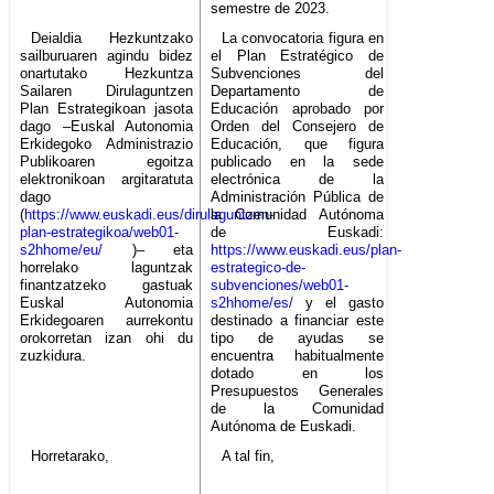
semestre de 2023.
Deialdia Hezkuntzako
La convocatoria figura en
sailburuaren agindu bidez
el Plan Estratégico de
onartutako Hezkuntza
Subvenciones del
Sailaren Dirulaguntzen
Departamento de
Plan Estrategikoan jasota
Educación aprobado por
dago –Euskal Autonomia
Orden del Consejero de
Erkidegoko Administrazio
Educación, que figura
Publikoaren egoitza
publicado en la sede
elektronikoan argitaratuta
electrónica de la
dago
Administración Pública de
(
https://www.euskadi.eus/dirulaguntzen-
la Comunidad Autónoma
plan-estrategikoa/web01-
de Euskadi:
s2hhome/eu/
)– eta
https://www.euskadi.eus/plan-
horrelako laguntzak
estrategico-de-
finantzatzeko gastuak
subvenciones/web01-
Euskal Autonomia
s2hhome/es/
y el gasto
Erkidegoaren aurrekontu
destinado a financiar este
orokorretan izan ohi du
tipo de ayudas se
zuzkidura.
encuentra habitualmente
dotado en los
Presupuestos Generales
de la Comunidad
Autónoma de Euskadi.
Horretarako,
A tal fin,