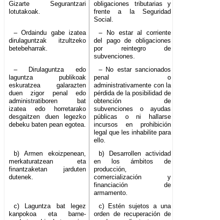
Gizarte Segurantzari
obligaciones tributarias y
lotutakoak.
frente a la Seguridad
Social.
– Ordaindu gabe izatea
– No estar al corriente
dirulaguntzak itzultzeko
del pago de obligaciones
betebeharrak.
por reintegro de
subvenciones.
– Dirulaguntza edo
– No estar sancionados
laguntza publikoak
penal o
eskuratzea galarazten
administrativamente con la
duen zigor penal edo
pérdida de la posibilidad de
administratiboren bat
obtención de
izatea edo horretarako
subvenciones o ayudas
desgaitzen duen legezko
públicas o ni hallarse
debeku baten pean egotea.
incursos en prohibición
legal que les inhabilite para
ello.
b) Armen ekoizpenean,
b) Desarrollen actividad
merkaturatzean eta
en los ámbitos de
finantzaketan jarduten
producción,
dutenek.
comercialización y
financiación de
armamento.
c) Laguntza bat legez
c) Estén sujetos a una
kanpokoa eta barne-
orden de recuperación de