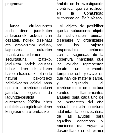
programari.
ámbito de la investigación
científica, que se realicen
en la Comunidad
Autónoma del País Vasco.
Hortaz, dirulaguntzen
Al objeto de posibilitar
xede diren jarduketen
que las actuaciones objeto
arduradunek aukera izan
de subvención puedan
dezaten, horiek diseinatu
diseñarse y organizarse
eta antolatzeko orduan,
por los sujetos
laguntzek dakarten
responsables contando
finantza-estalduraren
con la seguridad de la
segurtasuna izateko,
cobertura financiera que
jarduketa horiek gauzatu
las ayudas representan
behar diren ekitaldiaren
desde un momento
hasiera-hasieratik, eta urte
temprano del ejercicio en
natural bakoitzeko
que han de materializarse,
seihilekoetan deialdi bana
y siguiendo el
egiteko planteamenduari
planteamiento de efectuar
jarraituz, egokia da
sendos llamamientos
laguntza-deialdia
anuales para cada uno de
aurreratzea 2023ko lehen
los semestres del año
seihilekoan egitekoak diren
natural, resulta oportuno
kongresu eta bileretarako.
adelantar la convocatoria
de las ayudas para
aquellos congresos y
reuniones que vayan a
desarrollarse en el primer