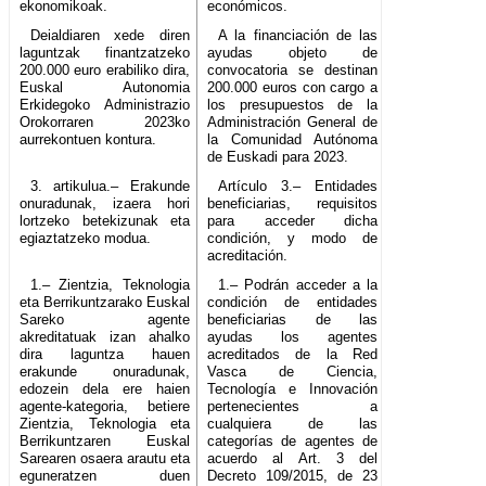
ekonomikoak.
económicos.
Deialdiaren xede diren
A la financiación de las
laguntzak finantzatzeko
ayudas objeto de
200.000 euro erabiliko dira,
convocatoria se destinan
Euskal Autonomia
200.000 euros con cargo a
Erkidegoko Administrazio
los presupuestos de la
Orokorraren 2023ko
Administración General de
aurrekontuen kontura.
la Comunidad Autónoma
de Euskadi para 2023.
3. artikulua.– Erakunde
Artículo 3.– Entidades
onuradunak, izaera hori
beneficiarias, requisitos
lortzeko betekizunak eta
para acceder dicha
egiaztatzeko modua.
condición, y modo de
acreditación.
1.– Zientzia, Teknologia
1.– Podrán acceder a la
eta Berrikuntzarako Euskal
condición de entidades
Sareko agente
beneficiarias de las
akreditatuak izan ahalko
ayudas los agentes
dira laguntza hauen
acreditados de la Red
erakunde onuradunak,
Vasca de Ciencia,
edozein dela ere haien
Tecnología e Innovación
agente-kategoria, betiere
pertenecientes a
Zientzia, Teknologia eta
cualquiera de las
Berrikuntzaren Euskal
categorías de agentes de
Sarearen osaera arautu eta
acuerdo al Art. 3 del
eguneratzen duen
Decreto 109/2015, de 23