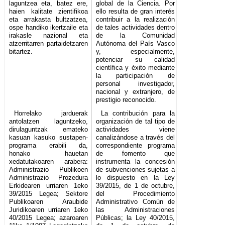
laguntzea eta, batez ere,
global de la Ciencia. Por
haien kalitate zientifikoa
ello resulta de gran interés
eta arrakasta bultzatzea,
contribuir a la realización
ospe handiko ikertzaile eta
de tales actividades dentro
irakasle nazional eta
de la Comunidad
atzerritarren partaidetzaren
Autónoma del País Vasco
bitartez.
y, especialmente,
potenciar su calidad
científica y éxito mediante
la participación de
personal investigador,
nacional y extranjero, de
prestigio reconocido.
Horrelako jarduerak
La contribución para la
antolatzen laguntzeko,
organización de tal tipo de
dirulaguntzak emateko
actividades viene
kasuan kasuko sustapen-
canalizándose a través del
programa erabili da,
correspondiente programa
honako hauetan
de fomento que
xedatutakoaren arabera:
instrumenta la concesión
Administrazio Publikoen
de subvenciones sujetas a
Administrazio Prozedura
lo dispuesto en la Ley
Erkidearen urriaren 1eko
39/2015, de 1 de octubre,
39/2015 Legea; Sektore
del Procedimiento
Publikoaren Araubide
Administrativo Común de
Juridikoaren urriaren 1eko
las Administraciones
40/2015 Legea; azaroaren
Públicas; la Ley 40/2015,