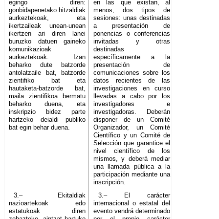
egingo diren:
en las que existan, al
gonbidapenetako hitzaldiak
menos, dos tipos de
aurkeztekoak, eta
sesiones: unas destinadas
ikertzaileak unean-unean
a presentación de
ikertzen ari diren lanei
ponencias o conferencias
buruzko datuen gaineko
invitadas y otras
komunikazioak
destinadas
aurkeztekoak. Izan
específicamente a la
beharko dute batzorde
presentación de
antolatzaile bat, batzorde
comunicaciones sobre los
zientifiko bat eta
datos recientes de las
hautaketa-batzorde bat,
investigaciones en curso
maila zientifikoa bermatu
llevadas a cabo por los
beharko duena, eta
investigadores e
inskripzio bidez parte
investigadoras. Deberán
hartzeko deialdi publiko
disponer de un Comité
bat egin behar duena.
Organizador, un Comité
Científico y un Comité de
Selección que garantice el
nivel científico de los
mismos, y deberá mediar
una llamada pública a la
participación mediante una
inscripción.
3.– Ekitaldiak
3.– El carácter
nazioartekoak edo
internacional o estatal del
estatukoak diren
evento vendrá determinado
zehazteko, aintzat hartuko
por el propio carácter