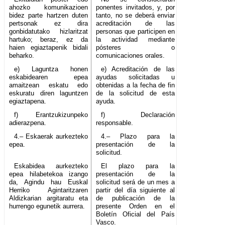
ahozko komunikazioen
ponentes invitados, y, por
bidez parte hartzen duten
tanto, no se deberá enviar
pertsonak ez dira
acreditación de las
gonbidatutako hizlaritzat
personas que participen en
hartuko; beraz, ez da
la actividad mediante
haien egiaztapenik bidali
pósteres o
beharko.
comunicaciones orales.
e) Laguntza honen
e) Acreditación de las
eskabidearen epea
ayudas solicitadas u
amaitzean eskatu edo
obtenidas a la fecha de fin
eskuratu diren laguntzen
de la solicitud de esta
egiaztapena.
ayuda.
f) Erantzukizunpeko
f) Declaración
adierazpena.
responsable.
4.– Eskaerak aurkezteko
4.– Plazo para la
epea.
presentación de la
solicitud.
Eskabidea aurkezteko
El plazo para la
epea hilabetekoa izango
presentación de la
da, Agindu hau Euskal
solicitud será de un mes a
Herriko Agintaritzaren
partir del día siguiente al
Aldizkarian argitaratu eta
de publicación de la
hurrengo egunetik aurrera.
presente Orden en el
Boletín Oficial del País
Vasco.