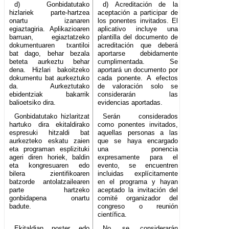
d) Gonbidatutako
d) Acreditación de la
hizlariek parte-hartzea
aceptación a participar de
onartu izanaren
los ponentes invitados. El
egiaztagiria. Aplikazioaren
aplicativo incluye una
barruan, egiaztatzeko
plantilla del documento de
dokumentuaren txantiloi
acreditación que deberá
bat dago, behar bezala
aportarse debidamente
beteta aurkeztu behar
cumplimentada. Se
dena. Hizlari bakoitzeko
aportará un documento por
dokumentu bat aurkeztuko
cada ponente. A efectos
da. Aurkeztutako
de valoración solo se
ebidentziak bakarrik
considerarán las
balioetsiko dira.
evidencias aportadas.
Gonbidatutako hizlaritzat
Serán considerados
hartuko dira ekitaldirako
como ponentes invitados,
espresuki hitzaldi bat
aquellas personas a las
aurkezteko eskatu zaien
que se haya encargado
eta programan esplizituki
una ponencia
ageri diren horiek, baldin
expresamente para el
eta kongresuaren edo
evento, se encuentren
bilera zientifikoaren
incluidas explícitamente
batzorde antolatzailearen
en el programa y hayan
parte hartzeko
aceptado la invitación del
gonbidapena onartu
comité organizador del
badute.
congreso o reunión
científica.
Ekitaldian poster edo
No se considerarán