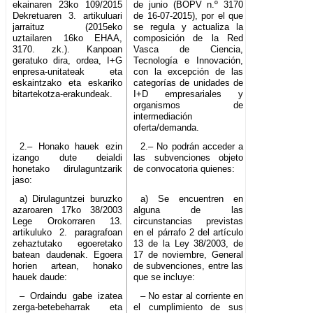
ekainaren 23ko 109/2015
de junio (BOPV n.º 3170
Dekretuaren 3. artikuluari
de 16-07-2015), por el que
jarraituz (2015eko
se regula y actualiza la
uztailaren 16ko EHAA,
composición de la Red
3170. zk.). Kanpoan
Vasca de Ciencia,
geratuko dira, ordea, I+G
Tecnología e Innovación,
enpresa-unitateak eta
con la excepción de las
eskaintzako eta eskariko
categorías de unidades de
bitartekotza-erakundeak.
I+D empresariales y
organismos de
intermediación
oferta/demanda.
2.– Honako hauek ezin
2.– No podrán acceder a
izango dute deialdi
las subvenciones objeto
honetako dirulaguntzarik
de convocatoria quienes:
jaso:
a) Dirulaguntzei buruzko
a) Se encuentren en
azaroaren 17ko 38/2003
alguna de las
Lege Orokorraren 13.
circunstancias previstas
artikuluko 2. paragrafoan
en el párrafo 2 del artículo
zehaztutako egoeretako
13 de la Ley 38/2003, de
batean daudenak. Egoera
17 de noviembre, General
horien artean, honako
de subvenciones, entre las
hauek daude:
que se incluye:
– Ordaindu gabe izatea
– No estar al corriente en
zerga-betebeharrak eta
el cumplimiento de sus