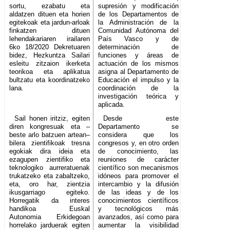
sortu, ezabatu eta
supresión y modificación
aldatzen dituen eta horien
de los Departamentos de
egitekoak eta jardun-arloak
la Administración de la
finkatzen dituen
Comunidad Autónoma del
lehendakariaren irailaren
País Vasco y de
6ko 18/2020 Dekretuaren
determinación de
bidez, Hezkuntza Sailari
funciones y áreas de
esleitu zitzaion ikerketa
actuación de los mismos
teorikoa eta aplikatua
asigna al Departamento de
bultzatu eta koordinatzeko
Educación el impulso y la
lana.
coordinación de la
investigación teórica y
aplicada.
Sail honen iritziz, egiten
Desde este
diren kongresuak eta –
Departamento se
beste arlo batzuen artean–
considera que los
bilera zientifikoak tresna
congresos y, en otro orden
egokiak dira ideia eta
de conocimiento, las
ezagupen zientifiko eta
reuniones de carácter
teknologiko aurreratuenak
científico son mecanismos
trukatzeko eta zabaltzeko,
idóneos para promover el
eta, oro har, zientzia
intercambio y la difusión
ikusgarriago egiteko.
de las ideas y de los
Horregatik da interes
conocimientos científicos
handikoa Euskal
y tecnológicos más
Autonomia Erkidegoan
avanzados, así como para
horrelako jarduerak egiten
aumentar la visibilidad