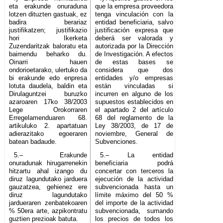
eta erakunde onuraduna
que la empresa proveedora
lotzen dituzten gastuak, ez
tenga vinculación con la
badira berariaz
entidad beneficiaria, salvo
justifikatzen; justifikazio
justificación expresa que
hori Ikerketa
deberá ser valorada y
Zuzendaritzak baloratu eta
autorizada por la Dirección
baimendu beharko du.
de Investigación. A efectos
Oinarri hauen
de estas bases se
ondorioetarako, ulertuko da
considera que dos
bi erakunde edo enpresa
entidades y/o empresas
lotuta daudela, baldin eta
están vinculadas si
Dirulaguntzei buruzko
incurren en alguno de los
azaroaren 17ko 38/2003
supuestos establecidos en
Lege Orokorraren
el apartado 2 del artículo
Erregelamenduaren 68.
68 del reglamento de la
artikuluko 2. apartatuan
Ley 38/2003, de 17 de
adierazitako egoeraren
noviembre, General de
batean badaude.
Subvenciones.
5.– Erakunde
5.– La entidad
onuradunak hirugarrenekin
beneficiaria podrá
hitzartu ahal izango du
concertar con terceros la
diruz lagundutako jarduera
ejecución de la actividad
gauzatzea, gehienez ere
subvencionada hasta un
diruz lagundutako
límite máximo del 50 %
jardueraren zenbatekoaren
del importe de la actividad
% 50era arte, azpikontratu
subvencionada, sumando
guztien prezioak batuta.
los precios de todos los