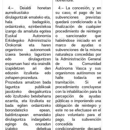
noviembre.
4.– Deialdi honetan
4.– La concesión, y en
aurreikusitako
su caso, el pago de las
dirulaguntzak emateko eta,
subvenciones previstas
hala badagokio,
quedará condicionado a la
ordaintzeko, ezinbestekoa
finalización de cualquier
izango da amaituta egotea
procedimiento de reintegro
Euskal Autonomia
o sancionador que
Erkidegoko Administrazio
habiéndose iniciado en el
Orokorrak eta haren
marco de ayudas o
organismo autonomoek
subvenciones de la misma
izaera bereko laguntzen
naturaleza concedidas por
edo dirulaguntzen
la Administración General
esparruan hasi eta oraindik
de la Comunidad
izapidetzen ari den
Autónoma Vasca y sus
edozein itzulketa- edo
organismos autónomos se
zehapen-prozedura.
halle todavía en
Prozedura amaitzen bada
tramitación. Si el
laguntza publikoak
procedimiento concluyese
jasotzeko desgaikuntza
con la inhabilitación para la
edo itzultzeko betebeharra
percepción de ayudas
ezarrita, eta itzulketa ez
públicas o imponiendo una
bada egiten ordaintzeko
obligación de reintegro y
borondatezko epean,
este no se efectuase en el
baldintzapean emandako
plazo voluntario para el
dirulaguntza indargabetu
pago, la subvención
egingo da, onuradun
concedida
izateko debekua
condicionalmente decaerá