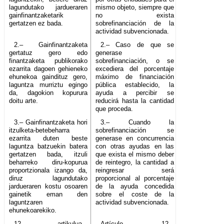
lagundutako jardueraren
mismo objeto, siempre que
gainfinantzaketarik
no exista
gertatzen ez bada.
sobrefinanciación de la
actividad subvencionada.
2.– Gainfinantzaketa
2.– Caso de que se
gertatuz gero edo
generase
finantzaketa publikorako
sobrefinanciación, o se
ezarrita dagoen gehieneko
excediera del porcentaje
ehunekoa gaindituz gero,
máximo de financiación
laguntza murriztu egingo
pública establecido, la
da, dagokion kopurura
ayuda a percibir se
doitu arte.
reducirá hasta la cantidad
que proceda.
3.– Gainfinantzaketa hori
3.– Cuando la
itzulketa-betebeharra
sobrefinanciación se
ezarrita duten beste
generase en concurrencia
laguntza batzuekin batera
con otras ayudas en las
gertatzen bada, itzuli
que exista el mismo deber
beharreko diru-kopurua
de reintegro, la cantidad a
proportzionala izango da,
reingresar será
diruz lagundutako
proporcional al porcentaje
jardueraren kostu osoaren
de la ayuda concedida
gainetik eman den
sobre el coste de la
laguntzaren
actividad subvencionada.
ehunekoarekiko.
12. artikulua.–
Artículo 12.–