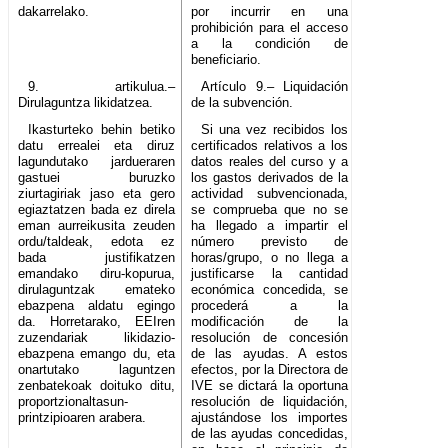
dakarrelako.
por incurrir en una
prohibición para el acceso
a la condición de
beneficiario.
9. artikulua.–
Artículo 9.– Liquidación
Dirulaguntza likidatzea.
de la subvención.
Ikasturteko behin betiko
Si una vez recibidos los
datu errealei eta diruz
certificados relativos a los
lagundutako jardueraren
datos reales del curso y a
gastuei buruzko
los gastos derivados de la
ziurtagiriak jaso eta gero
actividad subvencionada,
egiaztatzen bada ez direla
se comprueba que no se
eman aurreikusita zeuden
ha llegado a impartir el
ordu/taldeak, edota ez
número previsto de
bada justifikatzen
horas/grupo, o no llega a
emandako diru-kopurua,
justificarse la cantidad
dirulaguntzak emateko
económica concedida, se
ebazpena aldatu egingo
procederá a la
da. Horretarako, EEIren
modificación de la
zuzendariak likidazio-
resolución de concesión
ebazpena emango du, eta
de las ayudas. A estos
onartutako laguntzen
efectos, por la Directora de
zenbatekoak doituko ditu,
IVE se dictará la oportuna
proportzionaltasun-
resolución de liquidación,
printzipioaren arabera.
ajustándose los importes
de las ayudas concedidas,