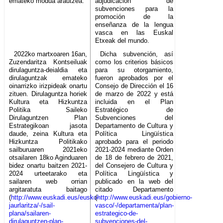
emateko modua arautzea.
adjudicación de
subvenciones para la
promoción de la
enseñanza de la lengua
vasca en las Euskal
Etxeak del mundo.
2022ko martxoaren 16an,
Dicha subvención, así
Zuzendaritza Kontseiluak
como los criterios básicos
dirulaguntza-deialdia eta
para su otorgamiento,
dirulaguntzak emateko
fueron aprobados por el
oinarrizko irizpideak onartu
Consejo de Dirección el 16
zituen. Dirulaguntza horiek
de marzo de 2022 y está
Kultura eta Hizkuntza
incluida en el Plan
Politika Saileko
Estratégico de
Dirulaguntzen Plan
Subvenciones del
Estrategikoan jasota
Departamento de Cultura y
daude, zeina Kultura eta
Política Lingüística
Hizkuntza Politikako
aprobado para el periodo
sailburuaren 2021eko
2021-2024 mediante Orden
otsailaren 18ko Aginduaren
de 18 de febrero de 2021,
bidez onartu baitzen 2021-
del Consejero de Cultura y
2024 urteetarako eta
Política Lingüística y
sailaren web orrian
publicado en la web del
argitaratuta baitago
citado Departamento
(
http://www.euskadi.eus/eusko-
(
http://www.euskadi.eus/gobierno-
jaurlaritza/-/sail-
vasco/-/departamenta/plan-
plana/sailaren-
estrategico-de-
dirulaguntzen-plan-
subvenciones-del-