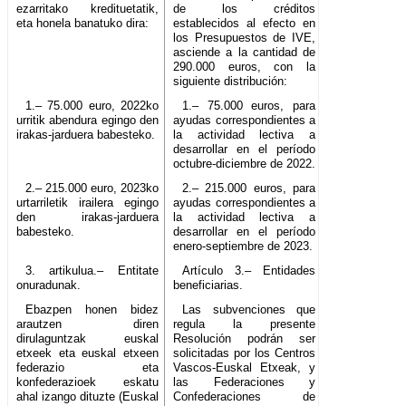
ezarritako kredituetatik,
de los créditos
eta honela banatuko dira:
establecidos al efecto en
los Presupuestos de IVE,
asciende a la cantidad de
290.000 euros, con la
siguiente distribución:
1.– 75.000 euro, 2022ko
1.– 75.000 euros, para
urritik abendura egingo den
ayudas correspondientes a
irakas-jarduera babesteko.
la actividad lectiva a
desarrollar en el período
octubre-diciembre de 2022.
2.– 215.000 euro, 2023ko
2.– 215.000 euros, para
urtarriletik irailera egingo
ayudas correspondientes a
den irakas-jarduera
la actividad lectiva a
babesteko.
desarrollar en el período
enero-septiembre de 2023.
3. artikulua.– Entitate
Artículo 3.– Entidades
onuradunak.
beneficiarias.
Ebazpen honen bidez
Las subvenciones que
arautzen diren
regula la presente
dirulaguntzak euskal
Resolución podrán ser
etxeek eta euskal etxeen
solicitadas por los Centros
federazio eta
Vascos-Euskal Etxeak, y
konfederazioek eskatu
las Federaciones y
ahal izango dituzte (Euskal
Confederaciones de