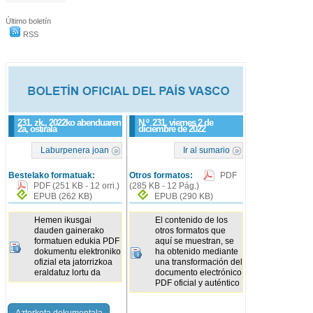
Último boletín
RSS
231. zk., 2022ko abenduaren
N.º
231
, viernes 2 de
2a, ostirala
diciembre de 2022
Laburpenera joan
Ir al sumario
Bestelako formatuak:
Otros formatos:
PDF
PDF
(251 KB - 12 orri.)
(285 KB - 12 Pág.)
EPUB
(262 KB)
EPUB
(290 KB)
Hemen ikusgai
El contenido de los
dauden gainerako
otros formatos que
formatuen edukia PDF
aquí se muestran, se
dokumentu elektroniko
ha obtenido mediante
ofizial eta jatorrizkoa
una transformación del
eraldatuz lortu da
documento electrónico
PDF oficial y auténtico
Azterketa dokumentala