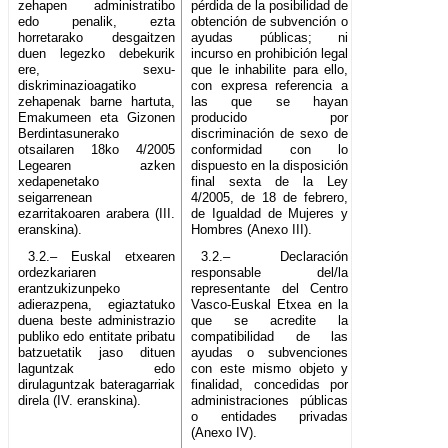
zehapen administratibo
pérdida de la posibilidad de
edo penalik, ezta
obtención de subvención o
horretarako desgaitzen
ayudas públicas; ni
duen legezko debekurik
incurso en prohibición legal
ere, sexu-
que le inhabilite para ello,
diskriminazioagatiko
con expresa referencia a
zehapenak barne hartuta,
las que se hayan
Emakumeen eta Gizonen
producido por
Berdintasunerako
discriminación de sexo de
otsailaren 18ko 4/2005
conformidad con lo
Legearen azken
dispuesto en la disposición
xedapenetako
final sexta de la Ley
seigarrenean
4/2005, de 18 de febrero,
ezarritakoaren arabera (III.
de Igualdad de Mujeres y
eranskina).
Hombres (Anexo III).
3.2.– Euskal etxearen
3.2.– Declaración
ordezkariaren
responsable del/la
erantzukizunpeko
representante del Centro
adierazpena, egiaztatuko
Vasco-Euskal Etxea en la
duena beste administrazio
que se acredite la
publiko edo entitate pribatu
compatibilidad de las
batzuetatik jaso dituen
ayudas o subvenciones
laguntzak edo
con este mismo objeto y
dirulaguntzak bateragarriak
finalidad, concedidas por
direla (IV. eranskina).
administraciones públicas
o entidades privadas
(Anexo IV).