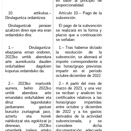
en base al principio de
proporcionalidad.
10. artikulua.–
Artículo 10.– Pago de la
Dirulaguntza ordaintzea.
subvención.
Dirulaguntzak jarraian
El pago de la subvención
azaltzen diren epe eta eran
se realizará en la forma y
ordainduko dira:
plazos que a continuación
se señalan:
1.– Dirulaguntza-
1.– Tras haberse dictado
ebazpena eman ondoren,
la resolución de la
2022ko urritik abendura
subvención, se abonará el
arte aurreikusita dauden
importe correspondiente a
ordu/taldeei dagokien
las horas/grupo previstas
kopurua ordainduko da.
impartir en el período
octubre-diciembre de 2022.
2.– 2023ko martxotik
2.– A partir del mes de
aurrera, behin 2022ko
marzo de 2023, y una vez
urritik abendura arte
se reciban y analicen los
emandako ordu/taldeei eta
certificados relativos a las
diruz lagundutako
horas/grupo impartidas
jardueraren gastuei
entre octubre y diciembre
buruzko ziurtagiriak jaso,
de 2022 y a los gastos
aztertu eta horiek
derivados de la actividad
nahikotzat eta egokitzat jo
subvencionada, y se
direnean, 2023ko
considere dicha
urtarriletik irailera arteko
documentación adecuada