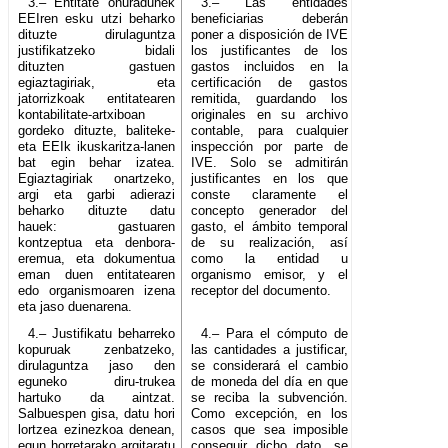
3.– Entitate onuradunek
3.– Las entidades
EEIren esku utzi beharko
beneficiarias deberán
dituzte dirulaguntza
poner a disposición de IVE
justifikatzeko bidali
los justificantes de los
dituzten gastuen
gastos incluidos en la
egiaztagiriak, eta
certificación de gastos
jatorrizkoak entitatearen
remitida, guardando los
kontabilitate-artxiboan
originales en su archivo
gordeko dituzte, baliteke-
contable, para cualquier
eta EEIk ikuskaritza-lanen
inspección por parte de
bat egin behar izatea.
IVE. Solo se admitirán
Egiaztagiriak onartzeko,
justificantes en los que
argi eta garbi adierazi
conste claramente el
beharko dituzte datu
concepto generador del
hauek: gastuaren
gasto, el ámbito temporal
kontzeptua eta denbora-
de su realización, así
eremua, eta dokumentua
como la entidad u
eman duen entitatearen
organismo emisor, y el
edo organismoaren izena
receptor del documento.
eta jaso duenarena.
4.– Justifikatu beharreko
4.– Para el cómputo de
kopuruak zenbatzeko,
las cantidades a justificar,
dirulaguntza jaso den
se considerará el cambio
eguneko diru-trukea
de moneda del día en que
hartuko da aintzat.
se reciba la subvención.
Salbuespen gisa, datu hori
Como excepción, en los
lortzea ezinezkoa denean,
casos que sea imposible
egun horretarako argitaratu
conseguir dicho dato, se