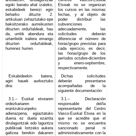
egoki banatu ahal izateko,
Etxeak no se organizan
eskabideek bereizi egin
los cursos en las mismas
beharko dituzte 2.
fechas, y al objeto de
artikuluan zehaztutako epe
poder distribuir las
bakoitzerako aurreikusten
subvenciones
dituzten ordu/taldeak, hau
adecuadamente, las
da, urritik abendura eta
solicitudes deberán
urtarriletik irailera emango
diferenciar el número de
dituzten ordu/taldeak,
horas/grupo previstas para
hurrenez hurren.
cada ejercicio, es decir,
las horas/grupo de los
períodos octubre-diciembre
y enero-septiembre,
respectivamente.
Eskabideekin batera,
Dichas solicitudes
agiri hauek aurkeztuko
deberán presentarse
dira:
acompañadas de la
siguiente documentación:
3.1.– Euskal etxearen
3.1.– Declaración
ordezkariaren
responsable del/la
erantzukizunpeko
representante del Centro
adierazpena, egiaztatuko
Vasco-Euskal Etxea en la
duena ez duela ezarrita
que se acredite que el
dirulaguntzak edo laguntza
mismo no se encuentra
publikoak lortzeko aukera
sancionado penal ni
galtzea berekin dakarren
administrativamente con la