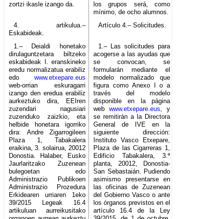
zortzi ikasle izango da.
los grupos será, como
mínimo, de ocho alumnos.
4. artikulua.–
Artículo 4.– Solicitudes.
Eskabideak.
1.– Deialdi honetako
1.– Las solicitudes para
dirulaguntzetara biltzeko
acogerse a las ayudas que
eskabideak I. eranskineko
se convocan, se
eredu normalizatua erabiliz
formularán mediante el
edo
www.etxepare.eus
modelo normalizado que
web-orrian eskuragarri
figura como Anexo I o a
izango den eredua erabiliz
través del modelo
aurkeztuko dira, EEIren
disponible en la página
zuzendari nagusiari
web
www.etxepare.eus
, y
zuzenduko zaizkio, eta
se remitirán a la Directora
helbide honetara igorriko
General de IVE en la
dira: Andre Zigarrogileen
siguiente dirección:
Plaza 1, Tabakalera
Instituto Vasco Etxepare,
eraikina, 3. solairua, 20012
Plaza de las Cigarreras 1,
Donostia. Halaber, Eusko
Edificio Tabakalera, 3.ª
Jaurlaritzako Zuzenean
planta, 20012, Donostia-
bulegoetan edo
San Sebastaián. Pudiendo
Administrazio Publikoen
asimismo presentarse en
Administrazio Prozedura
las oficinas de Zuzenean
Erkidearen urriaren 1eko
del Gobierno Vasco o ante
39/2015 Legeak 16.4
los órganos previstos en el
artikuluan aurreikusitako
artículo 16.4 de la Ley
organoen aurrean aurkeztu
39/2015, de 1 de octubre,