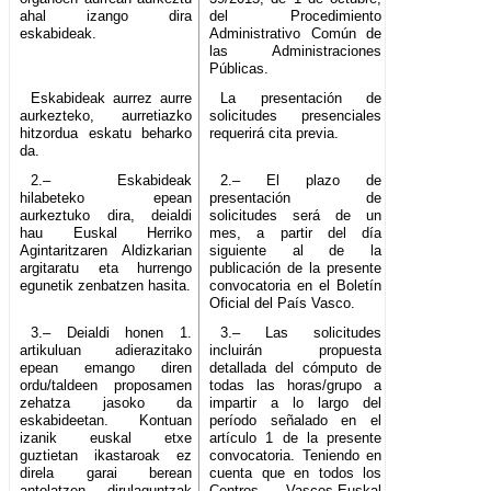
ahal izango dira
del Procedimiento
eskabideak.
Administrativo Común de
las Administraciones
Públicas.
Eskabideak aurrez aurre
La presentación de
aurkezteko, aurretiazko
solicitudes presenciales
hitzordua eskatu beharko
requerirá cita previa.
da.
2.– Eskabideak
2.– El plazo de
hilabeteko epean
presentación de
aurkeztuko dira, deialdi
solicitudes será de un
hau Euskal Herriko
mes, a partir del día
Agintaritzaren Aldizkarian
siguiente al de la
argitaratu eta hurrengo
publicación de la presente
egunetik zenbatzen hasita.
convocatoria en el Boletín
Oficial del País Vasco.
3.– Deialdi honen 1.
3.– Las solicitudes
artikuluan adierazitako
incluirán propuesta
epean emango diren
detallada del cómputo de
ordu/taldeen proposamen
todas las horas/grupo a
zehatza jasoko da
impartir a lo largo del
eskabideetan. Kontuan
período señalado en el
izanik euskal etxe
artículo 1 de la presente
guztietan ikastaroak ez
convocatoria. Teniendo en
direla garai berean
cuenta que en todos los
antolatzen, dirulaguntzak
Centros Vascos-Euskal