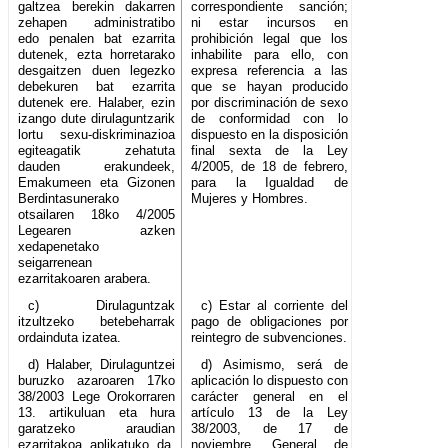
galtzea berekin dakarren
correspondiente sanción;
zehapen administratibo
ni estar incursos en
edo penalen bat ezarrita
prohibición legal que los
dutenek, ezta horretarako
inhabilite para ello, con
desgaitzen duen legezko
expresa referencia a las
debekuren bat ezarrita
que se hayan producido
dutenek ere. Halaber, ezin
por discriminación de sexo
izango dute dirulaguntzarik
de conformidad con lo
lortu sexu-diskriminazioa
dispuesto en la disposición
egiteagatik zehatuta
final sexta de la Ley
dauden erakundeek,
4/2005, de 18 de febrero,
Emakumeen eta Gizonen
para la Igualdad de
Berdintasunerako
Mujeres y Hombres.
otsailaren 18ko 4/2005
Legearen azken
xedapenetako
seigarrenean
ezarritakoaren arabera.
c) Dirulaguntzak
c) Estar al corriente del
itzultzeko betebeharrak
pago de obligaciones por
ordainduta izatea.
reintegro de subvenciones.
d) Halaber, Dirulaguntzei
d) Asimismo, será de
buruzko azaroaren 17ko
aplicación lo dispuesto con
38/2003 Lege Orokorraren
carácter general en el
13. artikuluan eta hura
artículo 13 de la Ley
garatzeko araudian
38/2003, de 17 de
ezarritakoa aplikatuko da,
noviembre, General de