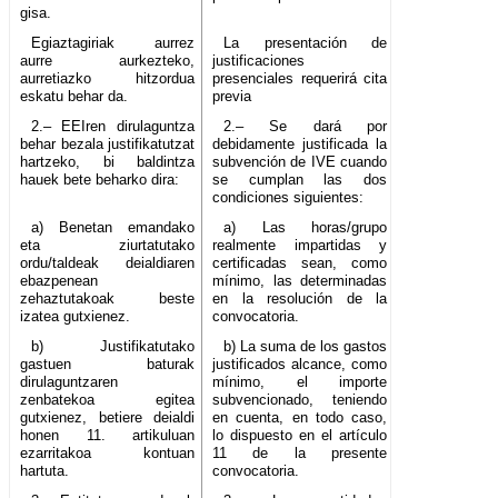
gisa.
Egiaztagiriak aurrez
La presentación de
aurre aurkezteko,
justificaciones
aurretiazko hitzordua
presenciales requerirá cita
eskatu behar da.
previa
2.– EEIren dirulaguntza
2.– Se dará por
behar bezala justifikatutzat
debidamente justificada la
hartzeko, bi baldintza
subvención de IVE cuando
hauek bete beharko dira:
se cumplan las dos
condiciones siguientes:
a) Benetan emandako
a) Las horas/grupo
eta ziurtatutako
realmente impartidas y
ordu/taldeak deialdiaren
certificadas sean, como
ebazpenean
mínimo, las determinadas
zehaztutakoak beste
en la resolución de la
izatea gutxienez.
convocatoria.
b) Justifikatutako
b) La suma de los gastos
gastuen baturak
justificados alcance, como
dirulaguntzaren
mínimo, el importe
zenbatekoa egitea
subvencionado, teniendo
gutxienez, betiere deialdi
en cuenta, en todo caso,
honen 11. artikuluan
lo dispuesto en el artículo
ezarritakoa kontuan
11 de la presente
hartuta.
convocatoria.