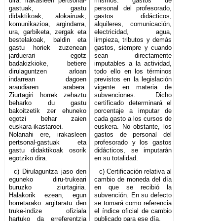
dira: irakasleen pertsonal-
mismos: gastos de
gastuak, gastu
personal del profesorado,
didaktikoak, alokairuak,
gastos didácticos,
komunikazioa, argindarra,
alquileres, comunicación,
ura, garbiketa, zergak eta
electricidad, agua,
bestelakoak, baldin eta
limpieza, tributos y demás
gastu horiek zuzenean
gastos, siempre y cuando
jarduerari egotz
sean directamente
badakizkioke, betiere
imputables a la actividad,
dirulaguntzen arloan
todo ello en los términos
indarrean dagoen
previstos en la legislación
araudiaren arabera.
vigente en materia de
Ziurtagiri horrek zehaztu
subvenciones. Dicho
beharko du gastu
certificado determinará el
bakoitzetik zer ehuneko
porcentaje a imputar de
egotzi behar zaien
cada gasto a los cursos de
euskara-ikastaroei.
euskera. No obstante, los
Nolanahi ere, irakasleen
gastos de personal del
pertsonal-gastuak eta
profesorado y los gastos
gastu didaktikoak osorik
didácticos, se imputarán
egotziko dira.
en su totalidad.
c) Dirulaguntza jaso den
c) Certificación relativa al
eguneko diru-trukeari
cambio de moneda del día
buruzko ziurtagiria.
en que se recibió la
Halakorik ezean, egun
subvención. En su defecto
horretarako argitaratu den
se tomará como referencia
truke-indize ofiziala
el índice oficial de cambio
hartuko da erreferentzia
publicado para ese día.