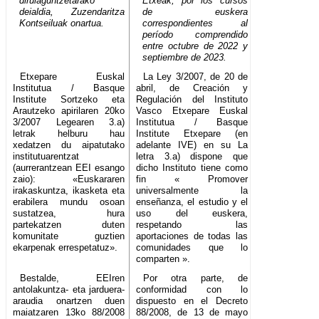
dirulaguntzetarako
Etxeak, por los cursos
deialdia, Zuzendaritza
de euskera
Kontseiluak onartua.
correspondientes al
período comprendido
entre octubre de 2022 y
septiembre de 2023.
Etxepare Euskal
La Ley 3/2007, de 20 de
Institutua / Basque
abril, de Creación y
Institute Sortzeko eta
Regulación del Instituto
Arautzeko apirilaren 20ko
Vasco Etxepare Euskal
3/2007 Legearen 3.a)
Institutua / Basque
letrak helburu hau
Institute Etxepare (en
xedatzen du aipatutako
adelante IVE) en su La
institutuarentzat
letra 3.a) dispone que
(aurrerantzean EEI esango
dicho Instituto tiene como
zaio): «Euskararen
fin « Promover
irakaskuntza, ikasketa eta
universalmente la
erabilera mundu osoan
enseñanza, el estudio y el
sustatzea, hura
uso del euskera,
partekatzen duten
respetando las
komunitate guztien
aportaciones de todas las
ekarpenak errespetatuz».
comunidades que lo
comparten ».
Bestalde, EEIren
Por otra parte, de
antolakuntza- eta jarduera-
conformidad con lo
araudia onartzen duen
dispuesto en el Decreto
maiatzaren 13ko 88/2008
88/2008, de 13 de mayo