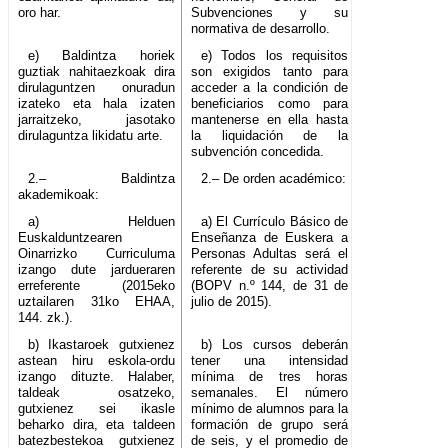
oro har.
Subvenciones y su
normativa de desarrollo.
e) Baldintza horiek
e) Todos los requisitos
guztiak nahitaezkoak dira
son exigidos tanto para
dirulaguntzen onuradun
acceder a la condición de
izateko eta hala izaten
beneficiarios como para
jarraitzeko, jasotako
mantenerse en ella hasta
dirulaguntza likidatu arte.
la liquidación de la
subvención concedida.
2.– Baldintza
2.– De orden académico:
akademikoak:
a) Helduen
a) El Currículo Básico de
Euskalduntzearen
Enseñanza de Euskera a
Oinarrizko Curriculuma
Personas Adultas será el
izango dute jardueraren
referente de su actividad
erreferente (2015eko
(BOPV n.º 144, de 31 de
uztailaren 31ko EHAA,
julio de 2015).
144. zk.).
b) Ikastaroek gutxienez
b) Los cursos deberán
astean hiru eskola-ordu
tener una intensidad
izango dituzte. Halaber,
mínima de tres horas
taldeak osatzeko,
semanales. El número
gutxienez sei ikasle
mínimo de alumnos para la
beharko dira, eta taldeen
formación de grupo será
batezbestekoa gutxienez
de seis, y el promedio de