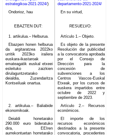
estrategikoa-2021-2024/
)
departamento-2021-2024/
Ondorioz, hau
En su virtud,
EBAZTEN DUT:
RESUELVO:
1. artikulua.– Helburua.
Artículo 1.– Objeto.
Ebazpen honen helburua
Es objeto de la presente
da argitaratzea 2022ko
Resolución dar publicidad
urritik 2023ko irailera
a la convocatoria aprobada
euskara-ikastaroak
por el Consejo de
emateagatik euskal etxeei
Dirección para la
esleituko zaizkien
concesión de
dirulaguntzetarako
subvenciones a los
deialdia, Zuzendaritza
Centros Vascos-Euskal
Kontseiluak onartua.
Etxeak, por los cursos de
euskera impartidos entre
octubre de 2022 y
septiembre de 2023.
2. artikulua.– Baliabide
Artículo 2.– Recursos
ekonomikoak.
económicos.
Deialdi honetarako
El importe de los
290.000 euro bideratuko
recursos económicos
dira, EEIren
destinados a la presente
aurrekontuetan horretarako
convocatoria, procedentes