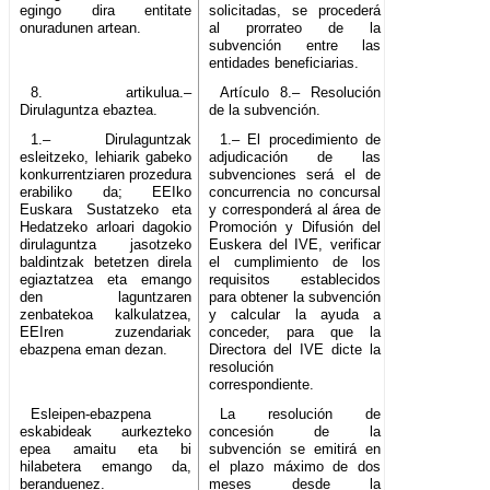
egingo dira entitate
solicitadas, se procederá
onuradunen artean.
al prorrateo de la
subvención entre las
entidades beneficiarias.
8. artikulua.–
Artículo 8.– Resolución
Dirulaguntza ebaztea.
de la subvención.
1.– Dirulaguntzak
1.– El procedimiento de
esleitzeko, lehiarik gabeko
adjudicación de las
konkurrentziaren prozedura
subvenciones será el de
erabiliko da; EEIko
concurrencia no concursal
Euskara Sustatzeko eta
y corresponderá al área de
Hedatzeko arloari dagokio
Promoción y Difusión del
dirulaguntza jasotzeko
Euskera del IVE, verificar
baldintzak betetzen direla
el cumplimiento de los
egiaztatzea eta emango
requisitos establecidos
den laguntzaren
para obtener la subvención
zenbatekoa kalkulatzea,
y calcular la ayuda a
EEIren zuzendariak
conceder, para que la
ebazpena eman dezan.
Directora del IVE dicte la
resolución
correspondiente.
Esleipen-ebazpena
La resolución de
eskabideak aurkezteko
concesión de la
epea amaitu eta bi
subvención se emitirá en
hilabetera emango da,
el plazo máximo de dos
beranduenez.
meses desde la