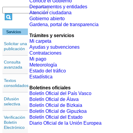
Conoce el Gobierno
Departamentos y entidades
Atención ciudadana
Gobierno abierto
Gardena, portal de transparencia
Servicios
Trámites y servicios
Mi carpeta
Solicitar una
Ayudas y subvenciones
publicación
Contrataciones
Mi pago
Consulta
Meteorología
avanzada
Estado del tráfico
Estadística
Textos
consolidados
Boletines oficiales
Boletín Oficial del País Vasco
Difusión
Boletín Oficial de Álava
selectiva
Boletín Oficial de Bizkaia
Boletín Oficial de Gipuzkoa
Boletín Oficial del Estado
Verificación
Boletín
Diario Oficial de la Unión Europea
Electrónico