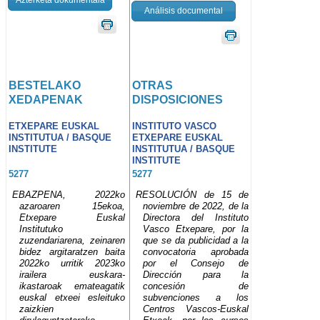
Análisis documental
BESTELAKO
OTRAS
XEDAPENAK
DISPOSICIONES
ETXEPARE EUSKAL
INSTITUTO VASCO
INSTITUTUA / BASQUE
ETXEPARE EUSKAL
INSTITUTE
INSTITUTUA / BASQUE
INSTITUTE
5277
5277
EBAZPENA, 2022ko
RESOLUCIÓN de 15 de
azaroaren 15ekoa,
noviembre de 2022, de la
Etxepare Euskal
Directora del Instituto
Institutuko
Vasco Etxepare, por la
zuzendariarena, zeinaren
que se da publicidad a la
bidez argitaratzen baita
convocatoria aprobada
2022ko urritik 2023ko
por el Consejo de
irailera euskara-
Dirección para la
ikastaroak emateagatik
concesión de
euskal etxeei esleituko
subvenciones a los
zaizkien
Centros Vascos-Euskal