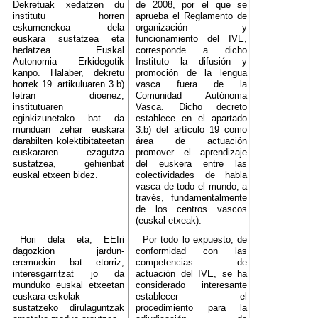
Dekretuak xedatzen du
de 2008, por el que se
institutu horren
aprueba el Reglamento de
eskumenekoa dela
organización y
euskara sustatzea eta
funcionamiento del IVE,
hedatzea Euskal
corresponde a dicho
Autonomia Erkidegotik
Instituto la difusión y
kanpo. Halaber, dekretu
promoción de la lengua
horrek 19. artikuluaren 3.b)
vasca fuera de la
letran dioenez,
Comunidad Autónoma
institutuaren
Vasca. Dicho decreto
eginkizunetako bat da
establece en el apartado
munduan zehar euskara
3.b) del artículo 19 como
darabilten kolektibitateetan
área de actuación
euskararen ezagutza
promover el aprendizaje
sustatzea, gehienbat
del euskera entre las
euskal etxeen bidez.
colectividades de habla
vasca de todo el mundo, a
través, fundamentalmente
de los centros vascos
(euskal etxeak).
Hori dela eta, EEIri
Por todo lo expuesto, de
dagozkion jardun-
conformidad con las
eremuekin bat etorriz,
competencias de
interesgarritzat jo da
actuación del IVE, se ha
munduko euskal etxeetan
considerado interesante
euskara-eskolak
establecer el
sustatzeko dirulaguntzak
procedimiento para la