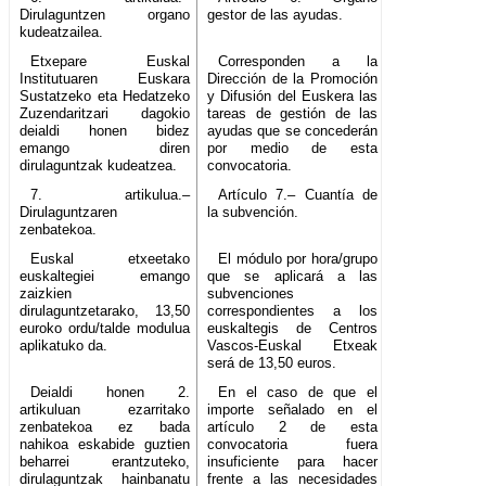
Dirulaguntzen organo
gestor de las ayudas.
kudeatzailea.
Etxepare Euskal
Corresponden a la
Institutuaren Euskara
Dirección de la Promoción
Sustatzeko eta Hedatzeko
y Difusión del Euskera las
Zuzendaritzari dagokio
tareas de gestión de las
deialdi honen bidez
ayudas que se concederán
emango diren
por medio de esta
dirulaguntzak kudeatzea.
convocatoria.
7. artikulua.–
Artículo 7.– Cuantía de
Dirulaguntzaren
la subvención.
zenbatekoa.
Euskal etxeetako
El módulo por hora/grupo
euskaltegiei emango
que se aplicará a las
zaizkien
subvenciones
dirulaguntzetarako, 13,50
correspondientes a los
euroko ordu/talde modulua
euskaltegis de Centros
aplikatuko da.
Vascos-Euskal Etxeak
será de 13,50 euros.
Deialdi honen 2.
En el caso de que el
artikuluan ezarritako
importe señalado en el
zenbatekoa ez bada
artículo 2 de esta
nahikoa eskabide guztien
convocatoria fuera
beharrei erantzuteko,
insuficiente para hacer
dirulaguntzak hainbanatu
frente a las necesidades