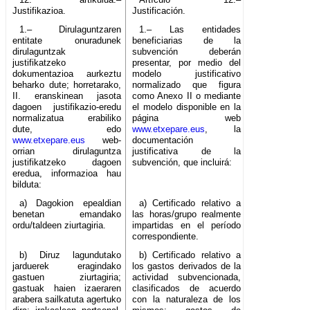
Justifikazioa.
Justificación.
1.– Dirulaguntzaren
1.– Las entidades
entitate onuradunek
beneficiarias de la
dirulaguntzak
subvención deberán
justifikatzeko
presentar, por medio del
dokumentazioa aurkeztu
modelo justificativo
beharko dute; horretarako,
normalizado que figura
II. eranskinean jasota
como Anexo II o mediante
dagoen justifikazio-eredu
el modelo disponible en la
normalizatua erabiliko
página web
dute, edo
www.etxepare.eus
, la
www.etxepare.eus
web-
documentación
orrian dirulaguntza
justificativa de la
justifikatzeko dagoen
subvención, que incluirá:
eredua, informazioa hau
bilduta:
a) Dagokion epealdian
a) Certificado relativo a
benetan emandako
las horas/grupo realmente
ordu/taldeen ziurtagiria.
impartidas en el período
correspondiente.
b) Diruz lagundutako
b) Certificado relativo a
jarduerek eragindako
los gastos derivados de la
gastuen ziurtagiria;
actividad subvencionada,
gastuak haien izaeraren
clasificados de acuerdo
arabera sailkatuta agertuko
con la naturaleza de los