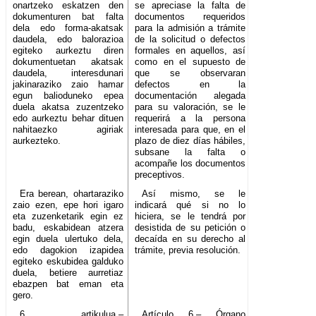
onartzeko eskatzen den
se apreciase la falta de
dokumenturen bat falta
documentos requeridos
dela edo forma-akatsak
para la admisión a trámite
daudela, edo balorazioa
de la solicitud o defectos
egiteko aurkeztu diren
formales en aquellos, así
dokumentuetan akatsak
como en el supuesto de
daudela, interesdunari
que se observaran
jakinaraziko zaio hamar
defectos en la
egun balioduneko epea
documentación alegada
duela akatsa zuzentzeko
para su valoración, se le
edo aurkeztu behar dituen
requerirá a la persona
nahitaezko agiriak
interesada para que, en el
aurkezteko.
plazo de diez días hábiles,
subsane la falta o
acompañe los documentos
preceptivos.
Era berean, ohartaraziko
Así mismo, se le
zaio ezen, epe hori igaro
indicará qué si no lo
eta zuzenketarik egin ez
hiciera, se le tendrá por
badu, eskabidean atzera
desistida de su petición o
egin duela ulertuko dela,
decaída en su derecho al
edo dagokion izapidea
trámite, previa resolución.
egiteko eskubidea galduko
duela, betiere aurretiaz
ebazpen bat eman eta
gero.
6. artikulua.–
Artículo 6.– Órgano