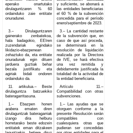
eperako onartutako
y suficiente, se abonará a
dirulaguntzaren % 60
las entidades beneficiarias
ordainduko zaie entitate
el 60 % de la subvención
onuradunei.
concedida para el período
enero/septiembre de 2023.
3.– Dirulaguntzaren
3.– La cantidad restante
gainerako zenbatekoa,
de la subvención que, en
hala badagokio, EEIren
caso de que así proceda,
zuzendariak egindako
se determinará en la
likidazio-ebazpenean
resolución de liquidación
zehaztuko da, eta entitate
realizada por la Directora
onuradunak egin dituen
de IVE, se hará efectiva
jarduera guztiak behar
una vez remitida y
bezala justifikatu eta
debidamente justificada la
agiriak bidali ondoren
totalidad de la actividad de
ordainduko da.
la entidad beneficiaria.
11. artikulua.– Beste
Artículo 11.–
dirulaguntza batzuekiko
Compatibilidad con otras
bateragarritasuna.
subvenciones.
1.– Ebazpen honen
1.– Las ayudas que se
arabera ematen diren
otorguen conforme a la
dirulaguntzak bateragarriak
presente Resolución serán
izango dira helburu
compatibles con
horretarako beste edozein
cualesquiera otras que
entitatek eman ditzakeen
pudieran ser concedidas
laguntzekin, betiere diruz
por otras entidades para el