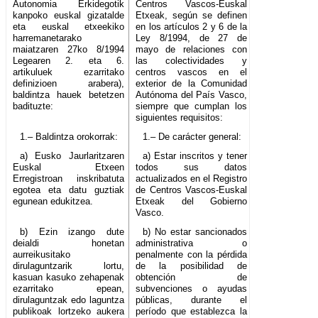
Autonomia Erkidegotik
Centros Vascos-Euskal
kanpoko euskal gizatalde
Etxeak, según se definen
eta euskal etxeekiko
en los artículos 2 y 6 de la
harremanetarako
Ley 8/1994, de 27 de
maiatzaren 27ko 8/1994
mayo de relaciones con
Legearen 2. eta 6.
las colectividades y
artikuluek ezarritako
centros vascos en el
definizioen arabera),
exterior de la Comunidad
baldintza hauek betetzen
Autónoma del País Vasco,
badituzte:
siempre que cumplan los
siguientes requisitos:
1.– Baldintza orokorrak:
1.– De carácter general:
a) Eusko Jaurlaritzaren
a) Estar inscritos y tener
Euskal Etxeen
todos sus datos
Erregistroan inskribatuta
actualizados en el Registro
egotea eta datu guztiak
de Centros Vascos-Euskal
egunean edukitzea.
Etxeak del Gobierno
Vasco.
b) Ezin izango dute
b) No estar sancionados
deialdi honetan
administrativa o
aurreikusitako
penalmente con la pérdida
dirulaguntzarik lortu,
de la posibilidad de
kasuan kasuko zehapenak
obtención de
ezarritako epean,
subvenciones o ayudas
dirulaguntzak edo laguntza
públicas, durante el
publikoak lortzeko aukera
período que establezca la