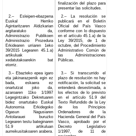
finalización del plazo para
presentar las solicitudes.
2.– Esleipen-ebazpena
2.– La resolución se
Euskal Herriko
publicará en el Boletín
Agintaritzaren Aldizkarian
Oficial del País Vasco
argitaratuko da,
conforme con lo dispuesto
Administrazio Publikoen
en el artículo 45.1.a) de la
Administrazio Prozedura
Ley 39/2015, de 1 de
Erkidearen urriaren 1eko
octubre, del Procedimiento
39/2015 Legearen 45.1.a)
Administrativo Común de
artikuluak
las Administraciones
xedatutakoarekin bat
Públicas.
etorriz.
3.– Ebazteko epea igaro
3.– Si transcurrido el
eta jakinarazpenik egin ez
plazo de resolución no hay
bada, eskaera ez
notificación, la solicitud se
onartutzat joko da,
entenderá desestimada, a
azaroaren 11ko 1/1997
los efectos de lo previsto
Legegintzako Dekretuaren
en el artículo 51.9 del
bidez onartutako Euskal
Texto Refundido de la Ley
Autonomia Erkidegoko
de los Principios
Ogasun Nagusiaren
Ordenadores de la
Antolarauei buruzko
Hacienda General del País
Legearen testu bateginaren
Vasco, aprobado por el
51.9 artikuluan
Decreto Legislativo
aurreikusitakoaren arabera.
1/1997, de 11 de