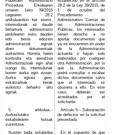
Publikoen Administrazio
establecido en el artículo
Prozedura Erkidearen
28.2 de la Ley 39/2015, de
urriaren 1eko 39/2015
1 de octubre del
Legearen 28.2
Procedimiento
artikuluarekin bat etorriz,
Administrativo Común de
interesdunak ez daude
las Administraciones
beharturik administrazio
Públicas, los interesados
jardulearen esku dauden
tienen derecho a no
edo beste edozein
aportar documentos que
administraziok eginak
ya se encuentren en poder
diren dokumentuak
de la Administración
aurkeztera. Horrela, haien
actuante o hayan sido
kontsulta eta ateratzea
elaborados por cualquier
Administrazioak egin ahal
otra Administración, por lo
izango du, interesdunak
que la Administración
horren aurka egin ezean.
podrá consultar o recabar
Aurka eginez gero,
dichos documentos salvo
eskatzaileak berak
que el interesado se
aurkeztu beharko ditu
opusiera a ello. En este
agiriak.
caso, deberán ser
acreditados por el
solicitante.
5. artikulua.–
Artículo 5.– Subsanación
Aurkeztutako
de defectos en la solicitud
eskabidearen hutsak
presentada.
zuzentzea.
Ikusten bada eskabidea
En el supuesto de que