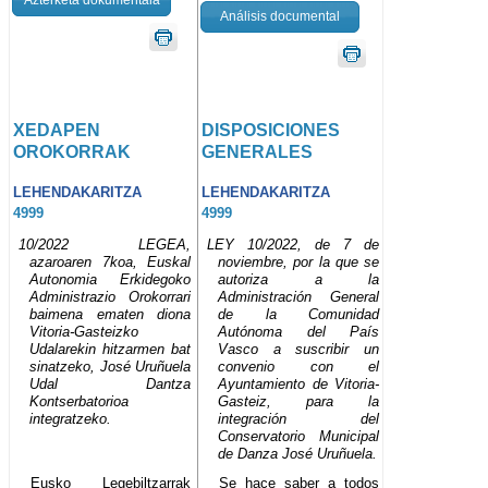
Análisis documental
XEDAPEN
DISPOSICIONES
OROKORRAK
GENERALES
LEHENDAKARITZA
LEHENDAKARITZA
4999
4999
10/2022 LEGEA,
LEY 10/2022, de 7 de
azaroaren 7koa, Euskal
noviembre, por la que se
Autonomia Erkidegoko
autoriza a la
Administrazio Orokorrari
Administración General
baimena ematen diona
de la Comunidad
Vitoria-Gasteizko
Autónoma del País
Udalarekin hitzarmen bat
Vasco a suscribir un
sinatzeko, José Uruñuela
convenio con el
Udal Dantza
Ayuntamiento de Vitoria-
Kontserbatorioa
Gasteiz, para la
integratzeko.
integración del
Conservatorio Municipal
de Danza José Uruñuela.
Eusko Legebiltzarrak
Se hace saber a todos