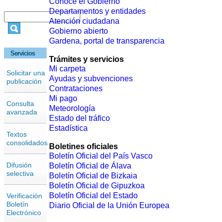
Conoce el Gobierno
Departamentos y entidades
Atención ciudadana
Gobierno abierto
Gardena, portal de transparencia
Servicios
Trámites y servicios
Mi carpeta
Solicitar una
Ayudas y subvenciones
publicación
Contrataciones
Mi pago
Consulta
Meteorología
avanzada
Estado del tráfico
Estadística
Textos
consolidados
Boletines oficiales
Boletín Oficial del País Vasco
Difusión
Boletín Oficial de Álava
selectiva
Boletín Oficial de Bizkaia
Boletín Oficial de Gipuzkoa
Boletín Oficial del Estado
Verificación
Boletín
Diario Oficial de la Unión Europea
Electrónico