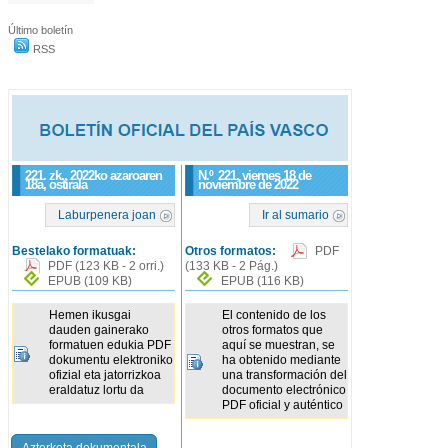
Último boletín
RSS
221. zk., 2022ko azaroaren
N.º
221
, viernes 18 de
18a, ostirala
noviembre de 2022
Laburpenera joan
Ir al sumario
Bestelako formatuak:
Otros formatos:
PDF
PDF
(123 KB - 2 orri.)
(133 KB - 2 Pág.)
EPUB
(109 KB)
EPUB
(116 KB)
Hemen ikusgai
El contenido de los
dauden gainerako
otros formatos que
formatuen edukia PDF
aquí se muestran, se
dokumentu elektroniko
ha obtenido mediante
ofizial eta jatorrizkoa
una transformación del
eraldatuz lortu da
documento electrónico
PDF oficial y auténtico
Azterketa dokumentala