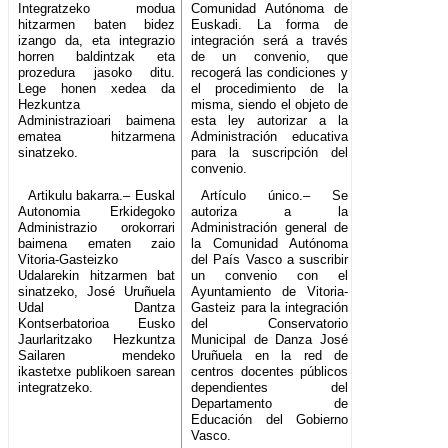
Integratzeko modua
Comunidad Autónoma de
hitzarmen baten bidez
Euskadi. La forma de
izango da, eta integrazio
integración será a través
horren baldintzak eta
de un convenio, que
prozedura jasoko ditu.
recogerá las condiciones y
Lege honen xedea da
el procedimiento de la
Hezkuntza
misma, siendo el objeto de
Administrazioari baimena
esta ley autorizar a la
ematea hitzarmena
Administración educativa
sinatzeko.
para la suscripción del
convenio.
Artikulu bakarra.– Euskal
Artículo único.– Se
Autonomia Erkidegoko
autoriza a la
Administrazio orokorrari
Administración general de
baimena ematen zaio
la Comunidad Autónoma
Vitoria-Gasteizko
del País Vasco a suscribir
Udalarekin hitzarmen bat
un convenio con el
sinatzeko, José Uruñuela
Ayuntamiento de Vitoria-
Udal Dantza
Gasteiz para la integración
Kontserbatorioa Eusko
del Conservatorio
Jaurlaritzako Hezkuntza
Municipal de Danza José
Sailaren mendeko
Uruñuela en la red de
ikastetxe publikoen sarean
centros docentes públicos
integratzeko.
dependientes del
Departamento de
Educación del Gobierno
Vasco.