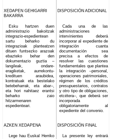
XEDAPEN GEHIGARRI
DISPOSICIÓN ADICIONAL
BAKARRA
Esku hartzen duen
Cada una de las
administrazio bakoitzak
administraciones
integrazio-espedientean
intervinientes deberá
sartu beharko du
incorporar al expediente de
integrazioak planteatzen
integración cuanta
dituen funtsezko arazoak
documentación sea
ebazteko behar den
precisa a efectos de
dokumentazio guztia –
resolver las cuestiones
langileak, ondare-
fundamentales que plantea
eragiketak, aurrekontu-
la integración –personal,
kredituen araubidea,
operaciones patrimoniales,
kontratuak eta bestelako
régimen de los créditos
betebeharrak, eta abar–,
presupuestarios, contratos
eta hori nahitaez erantsi
y otro tipo de obligaciones,
beharko zaio
etcétera–, que deberá ser
hitzarmenaren
incorporada
espedienteari.
obligatoriamente al
expediente del convenio.
AZKEN XEDAPENA
DISPOSICIÓN FINAL
Lege hau Euskal Herriko
La presente ley entrará