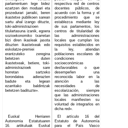
parlamentuen lege bidez
respectiva red de centros
ezartzen den moduari eta
docentes públicos, de
prozedurari jarraiki, beren
acuerdo con la forma y el
ikastetxe publikoen sarean
procedimiento que se
sartu ahal izango dituzte,
establezca mediante ley
toki-administrazioen
de sus parlamentos, los
titulartasuna izanik, egoera
centros de titularidad de
sozioekonomiko txarretan
las administraciones
bizi diren ikasleak jasota
locales que cumplan los
dituzten ikastetxeak edo
requisitos establecidos en
eskolatze-premiei
la ley, atiendan
erantzuteko zeregina
poblaciones escolares de
betetzen duten
condiciones
ikastetxeak, betiere, toki-
socioeconómicas
administrazioek sare
desfavorables o que
horretan sartzeko
desempeñen una
borondatea adierazten
reconocida labor en la
badute eta legean
atención a las
ezarritako baldintzak
necesidades de
betetzen badituzte».
escolarización, siempre
que las administraciones
locales manifiesten su
voluntad de integrarlos en
dicha red».
Euskal Herriaren
El artículo 16 del
Autonomia Estatutuaren
Estatuto de Autonomía
16. artikuluak Euskal
para el País Vasco