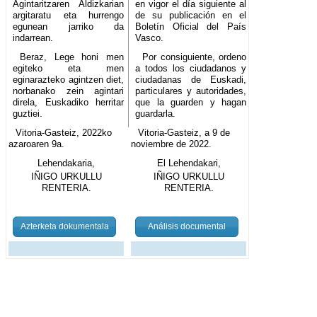
Agintaritzaren Aldizkarian
en vigor el día siguiente al
argitaratu eta hurrengo
de su publicación en el
egunean jarriko da
Boletín Oficial del País
indarrean.
Vasco.
Beraz, Lege honi men
Por consiguiente, ordeno
egiteko eta men
a todos los ciudadanos y
eginarazteko agintzen diet,
ciudadanas de Euskadi,
norbanako zein agintari
particulares y autoridades,
direla, Euskadiko herritar
que la guarden y hagan
guztiei.
guardarla.
Vitoria-Gasteiz, 2022ko
Vitoria-Gasteiz, a 9 de
azaroaren 9a.
noviembre de 2022.
Lehendakaria,
El Lehendakari,
IÑIGO URKULLU
IÑIGO URKULLU
RENTERIA.
RENTERIA.
Azterketa dokumentala
Análisis documental