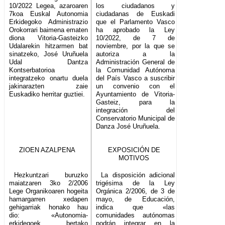
10/2022 Legea, azaroaren
los ciudadanos y
7koa Euskal Autonomia
ciudadanas de Euskadi
Erkidegoko Administrazio
que el Parlamento Vasco
Orokorrari baimena ematen
ha aprobado la Ley
diona Vitoria-Gasteizko
10/2022, de 7 de
Udalarekin hitzarmen bat
noviembre, por la que se
sinatzeko, José Uruñuela
autoriza a la
Udal Dantza
Administración General de
Kontserbatorioa
la Comunidad Autónoma
integratzeko onartu duela
del País Vasco a suscribir
jakinarazten zaie
un convenio con el
Euskadiko herritar guztiei.
Ayuntamiento de Vitoria-
Gasteiz, para la
integración del
Conservatorio Municipal de
Danza José Uruñuela.
ZIOEN AZALPENA
EXPOSICIÓN DE
MOTIVOS
Hezkuntzari buruzko
La disposición adicional
maiatzaren 3ko 2/2006
trigésima de la Ley
Lege Organikoaren hogeita
Orgánica 2/2006, de 3 de
hamargarren xedapen
mayo, de Educación,
gehigarriak honako hau
indica que «las
dio: «Autonomia-
comunidades autónomas
erkidegoek, bertako
podrán integrar en la