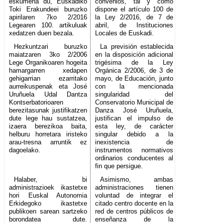
eskumena du, Euskadiko
convenios, tal y como
Toki Erakundeei buruzko
dispone el artículo 100 de
apirilaren 7ko 2/2016
la Ley 2/2016, de 7 de
Legearen 100. artikuluak
abril, de Instituciones
xedatzen duen bezala.
Locales de Euskadi.
Hezkuntzari buruzko
La previsión establecida
maiatzaren 3ko 2/2006
en la disposición adicional
Lege Organikoaren hogeita
trigésima de la Ley
hamargarren xedapen
Orgánica 2/2006, de 3 de
gehigarrian ezarritako
mayo, de Educación, junto
aurreikuspenak eta José
con la mencionada
Uruñuela Udal Dantza
singularidad del
Kontserbatorioaren
Conservatorio Municipal de
berezitasunak justifikatzen
Danza José Uruñuela,
dute lege hau sustatzea,
justifican el impulso de
izaera berezikoa baita,
esta ley, de carácter
helburu horretara iristeko
singular debido a la
arau-tresna arruntik ez
inexistencia de
dagoelako.
instrumentos normativos
ordinarios conducentes al
fin que persigue.
Halaber, bi
Asimismo, ambas
administrazioek ikastetxe
administraciones tienen
hori Euskal Autonomia
voluntad de integrar el
Erkidegoko ikastetxe
citado centro docente en la
publikoen sarean sartzeko
red de centros públicos de
borondatea dute.
enseñanza de la