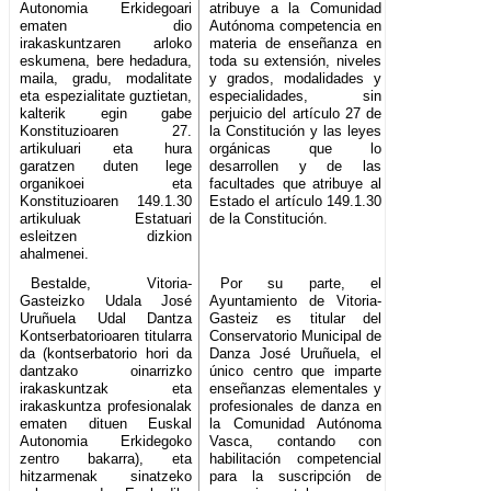
Autonomia Erkidegoari
atribuye a la Comunidad
ematen dio
Autónoma competencia en
irakaskuntzaren arloko
materia de enseñanza en
eskumena, bere hedadura,
toda su extensión, niveles
maila, gradu, modalitate
y grados, modalidades y
eta espezialitate guztietan,
especialidades, sin
kalterik egin gabe
perjuicio del artículo 27 de
Konstituzioaren 27.
la Constitución y las leyes
artikuluari eta hura
orgánicas que lo
garatzen duten lege
desarrollen y de las
organikoei eta
facultades que atribuye al
Konstituzioaren 149.1.30
Estado el artículo 149.1.30
artikuluak Estatuari
de la Constitución.
esleitzen dizkion
ahalmenei.
Bestalde, Vitoria-
Por su parte, el
Gasteizko Udala José
Ayuntamiento de Vitoria-
Uruñuela Udal Dantza
Gasteiz es titular del
Kontserbatorioaren titularra
Conservatorio Municipal de
da (kontserbatorio hori da
Danza José Uruñuela, el
dantzako oinarrizko
único centro que imparte
irakaskuntzak eta
enseñanzas elementales y
irakaskuntza profesionalak
profesionales de danza en
ematen dituen Euskal
la Comunidad Autónoma
Autonomia Erkidegoko
Vasca, contando con
zentro bakarra), eta
habilitación competencial
hitzarmenak sinatzeko
para la suscripción de