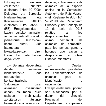
Erkidegoan txakurrak
de junio, sobre tenencia de
edukitzeari buruzko
animales de la especie
ekainaren 1eko 101/2004
canina en la Comunidad
Dekretua, eta Europako
Autónoma del País Vasco,
Parlamentuaren eta
y el Reglamento (UE) N.º
Kontseiluaren 2013ko
576/2013 del Parlamento
ekainaren 12ko 576/2013
Europeo y del Consejo de
(EB) Erregelamendua –
12 de junio de 2013
Lagun egiteko animalien
relativo a los
asmo komertzialik gabeko
desplazamientos sin
joan-etorriei buruzkoa–,
ánimo comercial de
beste estatu kide
animales de compañía,
batzuetara
para los perros, gatos y
lekualdatzekoak diren
hurones que vayan a
txakur, katu eta hudoei
desplazarse a otros
dagokienez.
Estados miembros.
3.– Berariaz debekatuta
3.– Quedan
daude animaliak
expresamente prohibidas
identifikatzeko edo
las concentraciones de
txertatzeko
animales para su
kontzentrazioak.
identificación o
Salbuespen gisa,
vacunación.
animalien osasunaren
Excepcionalmente, podrán
arloan eskumena duen
ser autorizadas por el
sailaren probintziako
titular del Servicio
zerbitzuaren titularrak
Provincial del
baimendu ahal izango ditu
Departamento competente