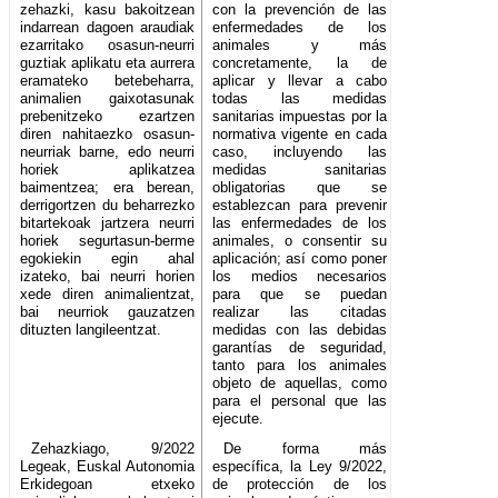
zehazki, kasu bakoitzean
con la prevención de las
indarrean dagoen araudiak
enfermedades de los
ezarritako osasun-neurri
animales y más
guztiak aplikatu eta aurrera
concretamente, la de
eramateko betebeharra,
aplicar y llevar a cabo
animalien gaixotasunak
todas las medidas
prebenitzeko ezartzen
sanitarias impuestas por la
diren nahitaezko osasun-
normativa vigente en cada
neurriak barne, edo neurri
caso, incluyendo las
horiek aplikatzea
medidas sanitarias
baimentzea; era berean,
obligatorias que se
derrigortzen du beharrezko
establezcan para prevenir
bitartekoak jartzera neurri
las enfermedades de los
horiek segurtasun-berme
animales, o consentir su
egokiekin egin ahal
aplicación; así como poner
izateko, bai neurri horien
los medios necesarios
xede diren animalientzat,
para que se puedan
bai neurriok gauzatzen
realizar las citadas
dituzten langileentzat.
medidas con las debidas
garantías de seguridad,
tanto para los animales
objeto de aquellas, como
para el personal que las
ejecute.
Zehazkiago, 9/2022
De forma más
Legeak, Euskal Autonomia
específica, la Ley 9/2022,
Erkidegoan etxeko
de protección de los