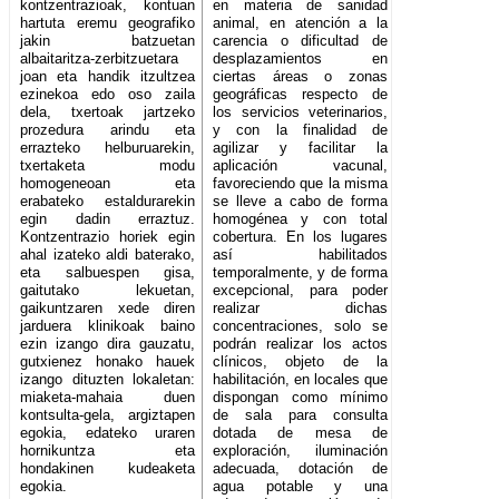
kontzentrazioak, kontuan
en materia de sanidad
hartuta eremu geografiko
animal, en atención a la
jakin batzuetan
carencia o dificultad de
albaitaritza-zerbitzuetara
desplazamientos en
joan eta handik itzultzea
ciertas áreas o zonas
ezinekoa edo oso zaila
geográficas respecto de
dela, txertoak jartzeko
los servicios veterinarios,
prozedura arindu eta
y con la finalidad de
errazteko helburuarekin,
agilizar y facilitar la
txertaketa modu
aplicación vacunal,
homogeneoan eta
favoreciendo que la misma
erabateko estaldurarekin
se lleve a cabo de forma
egin dadin erraztuz.
homogénea y con total
Kontzentrazio horiek egin
cobertura. En los lugares
ahal izateko aldi baterako,
así habilitados
eta salbuespen gisa,
temporalmente, y de forma
gaitutako lekuetan,
excepcional, para poder
gaikuntzaren xede diren
realizar dichas
jarduera klinikoak baino
concentraciones, solo se
ezin izango dira gauzatu,
podrán realizar los actos
gutxienez honako hauek
clínicos, objeto de la
izango dituzten lokaletan:
habilitación, en locales que
miaketa-mahaia duen
dispongan como mínimo
kontsulta-gela, argiztapen
de sala para consulta
egokia, edateko uraren
dotada de mesa de
hornikuntza eta
exploración, iluminación
hondakinen kudeaketa
adecuada, dotación de
egokia.
agua potable y una