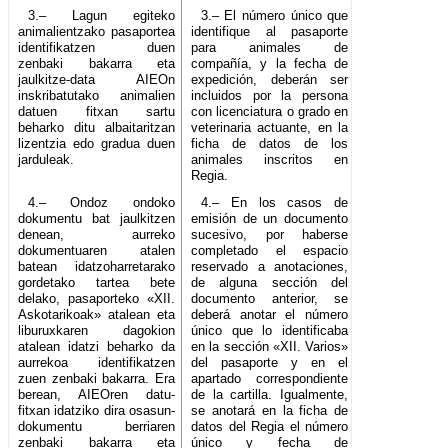
3.– Lagun egiteko
3.– El número único que
animalientzako pasaportea
identifique al pasaporte
identifikatzen duen
para animales de
zenbaki bakarra eta
compañía, y la fecha de
jaulkitze-data AIEOn
expedición, deberán ser
inskribatutako animalien
incluidos por la persona
datuen fitxan sartu
con licenciatura o grado en
beharko ditu albaitaritzan
veterinaria actuante, en la
lizentzia edo gradua duen
ficha de datos de los
jarduleak.
animales inscritos en
Regia.
4.– Ondoz ondoko
4.– En los casos de
dokumentu bat jaulkitzen
emisión de un documento
denean, aurreko
sucesivo, por haberse
dokumentuaren atalen
completado el espacio
batean idatzoharretarako
reservado a anotaciones,
gordetako tartea bete
de alguna sección del
delako, pasaporteko «XII.
documento anterior, se
Askotarikoak» atalean eta
deberá anotar el número
liburuxkaren dagokion
único que lo identificaba
atalean idatzi beharko da
en la sección «XII. Varios»
aurrekoa identifikatzen
del pasaporte y en el
zuen zenbaki bakarra. Era
apartado correspondiente
berean, AIEOren datu-
de la cartilla. Igualmente,
fitxan idatziko dira osasun-
se anotará en la ficha de
dokumentu berriaren
datos del Regia el número
zenbaki bakarra eta
único y fecha de