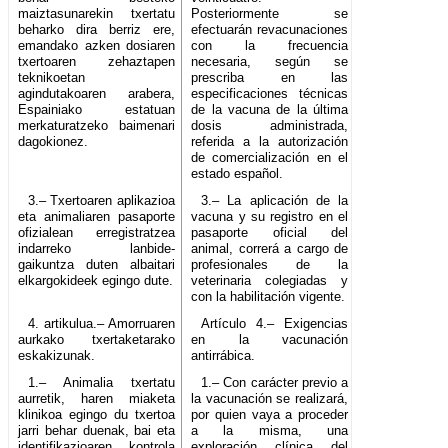
maiztasunarekin txertatu
Posteriormente se
beharko dira berriz ere,
efectuarán revacunaciones
emandako azken dosiaren
con la frecuencia
txertoaren zehaztapen
necesaria, según se
teknikoetan
prescriba en las
agindutakoaren arabera,
especificaciones técnicas
Espainiako estatuan
de la vacuna de la última
merkaturatzeko baimenari
dosis administrada,
dagokionez.
referida a la autorización
de comercialización en el
estado español.
3.– Txertoaren aplikazioa
3.– La aplicación de la
eta animaliaren pasaporte
vacuna y su registro en el
ofizialean erregistratzea
pasaporte oficial del
indarreko lanbide-
animal, correrá a cargo de
gaikuntza duten albaitari
profesionales de la
elkargokideek egingo dute.
veterinaria colegiadas y
con la habilitación vigente.
4. artikulua.– Amorruaren
Artículo 4.– Exigencias
aurkako txertaketarako
en la vacunación
eskakizunak.
antirrábica.
1.– Animalia txertatu
1.– Con carácter previo a
aurretik, haren miaketa
la vacunación se realizará,
klinikoa egingo du txertoa
por quien vaya a proceder
jarri behar duenak, bai eta
a la misma, una
identifikazioaren kontrola
exploración clínica del