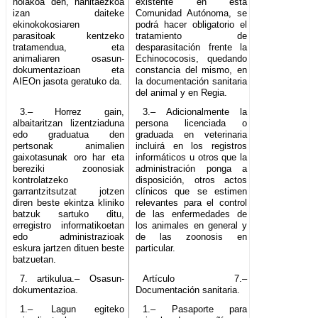
nolakoa den, nahitaezkoa
existente en esta
izan daiteke
Comunidad Autónoma, se
ekinokokosiaren
podrá hacer obligatorio el
parasitoak kentzeko
tratamiento de
tratamendua, eta
desparasitación frente la
animaliaren osasun-
Echinococosis, quedando
dokumentazioan eta
constancia del mismo, en
AIEOn jasota geratuko da.
la documentación sanitaria
del animal y en Regia.
3.– Horrez gain,
3.– Adicionalmente la
albaitaritzan lizentziaduna
persona licenciada o
edo graduatua den
graduada en veterinaria
pertsonak animalien
incluirá en los registros
gaixotasunak oro har eta
informáticos u otros que la
bereziki zoonosiak
administración ponga a
kontrolatzeko
disposición, otros actos
garrantzitsutzat jotzen
clínicos que se estimen
diren beste ekintza kliniko
relevantes para el control
batzuk sartuko ditu,
de las enfermedades de
erregistro informatikoetan
los animales en general y
edo administrazioak
de las zoonosis en
eskura jartzen dituen beste
particular.
batzuetan.
7. artikulua.– Osasun-
Artículo 7.–
dokumentazioa.
Documentación sanitaria.
1.– Lagun egiteko
1.– Pasaporte para