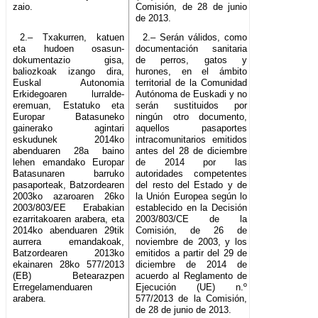
zaio.
Comisión, de 28 de junio
de 2013.
2.– Txakurren, katuen
2.– Serán válidos, como
eta hudoen osasun-
documentación sanitaria
dokumentazio gisa,
de perros, gatos y
baliozkoak izango dira,
hurones, en el ámbito
Euskal Autonomia
territorial de la Comunidad
Erkidegoaren lurralde-
Autónoma de Euskadi y no
eremuan, Estatuko eta
serán sustituidos por
Europar Batasuneko
ningún otro documento,
gainerako agintari
aquellos pasaportes
eskudunek 2014ko
intracomunitarios emitidos
abenduaren 28a baino
antes del 28 de diciembre
lehen emandako Europar
de 2014 por las
Batasunaren barruko
autoridades competentes
pasaporteak, Batzordearen
del resto del Estado y de
2003ko azaroaren 26ko
la Unión Europea según lo
2003/803/EE Erabakian
establecido en la Decisión
ezarritakoaren arabera, eta
2003/803/CE de la
2014ko abenduaren 29tik
Comisión, de 26 de
aurrera emandakoak,
noviembre de 2003, y los
Batzordearen 2013ko
emitidos a partir del 29 de
ekainaren 28ko 577/2013
diciembre de 2014 de
(EB) Betearazpen
acuerdo al Reglamento de
Erregelamenduaren
Ejecución (UE) n.º
arabera.
577/2013 de la Comisión,
de 28 de junio de 2013.