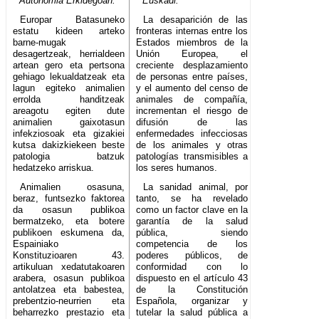
Autonomia Erkidegoan.
Euskadi.
Europar Batasuneko
La desaparición de las
estatu kideen arteko
fronteras internas entre los
barne-mugak
Estados miembros de la
desagertzeak, herrialdeen
Unión Europea, el
artean gero eta pertsona
creciente desplazamiento
gehiago lekualdatzeak eta
de personas entre países,
lagun egiteko animalien
y el aumento del censo de
errolda handitzeak
animales de compañía,
areagotu egiten dute
incrementan el riesgo de
animalien gaixotasun
difusión de las
infekziosoak eta gizakiei
enfermedades infecciosas
kutsa dakizkiekeen beste
de los animales y otras
patologia batzuk
patologías transmisibles a
hedatzeko arriskua.
los seres humanos.
Animalien osasuna,
La sanidad animal, por
beraz, funtsezko faktorea
tanto, se ha revelado
da osasun publikoa
como un factor clave en la
bermatzeko, eta botere
garantía de la salud
publikoen eskumena da,
pública, siendo
Espainiako
competencia de los
Konstituzioaren 43.
poderes públicos, de
artikuluan xedatutakoaren
conformidad con lo
arabera, osasun publikoa
dispuesto en el artículo 43
antolatzea eta babestea,
de la Constitución
prebentzio-neurrien eta
Española, organizar y
beharrezko prestazio eta
tutelar la salud pública a