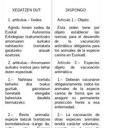
XEDATZEN DUT:
DISPONGO:
1. artikulua.– Xedea.
Artículo 1.– Objeto.
Agindu honen xedea da
Esta orden tiene por
Euskal Autonomia
objeto establecer las
Erkidegoan txakurrentzako
normas para el desarrollo
amorruaren aurkako
de la vacunación
nahitaezko txertaketa
antirrábica obligatoria para
garatzeko arauak
los animales de la especie
ezartzea.
canina en Euskadi,
2. artikulua.– Amorruaren
Artículo 2.– Especies
aurkako txertoa jaso behar
objeto de vacunación
duten espezieak.
antirrábica.
1.– Nahitaez txertatu
1.– Deberán vacunarse
beharko dira txakur
obligatoriamente, todos los
guztiak, gaixotasun
animales de la especie
horretatik etengabe
canina de forma que se
babestuta daudela
asegure su permanente
bermatzeko.
protección frente a esa
enfermedad.
2.– Beste animalia-
2.– La vacunación de
espezie batzuk txertatzea
otras especies animales
borondatezkoa izango da,
tendrá carácter voluntario,