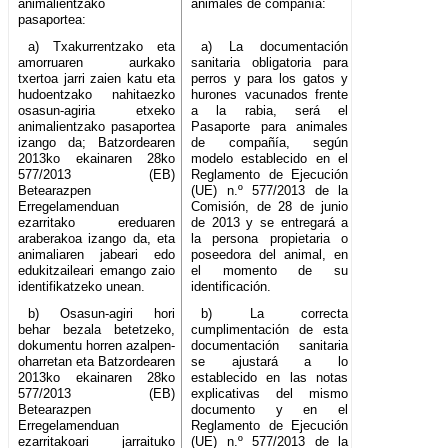
animalientzako
animales de compañía:
pasaportea:
a) Txakurrentzako eta
a) La documentación
amorruaren aurkako
sanitaria obligatoria para
txertoa jarri zaien katu eta
perros y para los gatos y
hudoentzako nahitaezko
hurones vacunados frente
osasun-agiria etxeko
a la rabia, será el
animalientzako pasaportea
Pasaporte para animales
izango da; Batzordearen
de compañía, según
2013ko ekainaren 28ko
modelo establecido en el
577/2013 (EB)
Reglamento de Ejecución
Betearazpen
(UE) n.º 577/2013 de la
Erregelamenduan
Comisión, de 28 de junio
ezarritako ereduaren
de 2013 y se entregará a
araberakoa izango da, eta
la persona propietaria o
animaliaren jabeari edo
poseedora del animal, en
edukitzaileari emango zaio
el momento de su
identifikatzeko unean.
identificación.
b) Osasun-agiri hori
b) La correcta
behar bezala betetzeko,
cumplimentación de esta
dokumentu horren azalpen-
documentación sanitaria
oharretan eta Batzordearen
se ajustará a lo
2013ko ekainaren 28ko
establecido en las notas
577/2013 (EB)
explicativas del mismo
Betearazpen
documento y en el
Erregelamenduan
Reglamento de Ejecución
ezarritakoari jarraituko
(UE) n.º 577/2013 de la