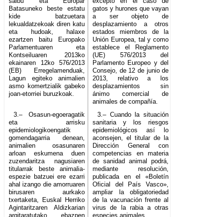
salbu eta Europar
excepto en el caso de
Batasuneko beste estatu
gatos y hurones que vayan
kide batzuetara
a ser objeto de
lekualdatzekoak diren katu
desplazamiento a otros
eta hudoak, halaxe
estados miembros de la
ezartzen baitu Europako
Unión Europea, tal y como
Parlamentuaren eta
establece el Reglamento
Kontseiluaren 2013ko
(UE) 576/2013 del
ekainaren 12ko 576/2013
Parlamento Europeo y del
(EB) Erregelamenduak,
Consejo, de 12 de junio de
Lagun egiteko animalien
2013, relativo a los
asmo komertzialik gabeko
desplazamientos sin
joan-etorriei buruzkoak.
ánimo comercial de
animales de compañía.
3.– Osasun-egoeragatik
3.– Cuando la situación
eta arrisku
sanitaria y los riesgos
epidemiologikoengatik
epidemiológicos así lo
gomendagarria denean,
aconsejen, el titular de la
animalien osasunaren
Dirección General con
arloan eskumena duen
competencias en materia
zuzendaritza nagusiaren
de sanidad animal podrá,
titularrak beste animalia-
mediante resolución,
espezie batzuei ere ezarri
publicada en el «Boletín
ahal izango die amorruaren
Oficial del País Vasco»,
birusaren aurkako
ampliar la obligatoriedad
txertaketa, Euskal Herriko
de la vacunación frente al
Agintaritzaren Aldizkarian
virus de la rabia a otras
argitaratutako ebazpen
especies animales.