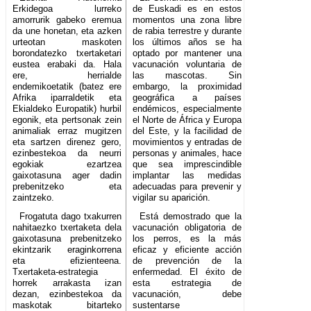
Erkidegoa lurreko
de Euskadi es en estos
amorrurik gabeko eremua
momentos una zona libre
da une honetan, eta azken
de rabia terrestre y durante
urteotan maskoten
los últimos años se ha
borondatezko txertaketari
optado por mantener una
eustea erabaki da. Hala
vacunación voluntaria de
ere, herrialde
las mascotas. Sin
endemikoetatik (batez ere
embargo, la proximidad
Afrika iparraldetik eta
geográfica a países
Ekialdeko Europatik) hurbil
endémicos, especialmente
egonik, eta pertsonak zein
el Norte de África y Europa
animaliak erraz mugitzen
del Este, y la facilidad de
eta sartzen direnez gero,
movimientos y entradas de
ezinbestekoa da neurri
personas y animales, hace
egokiak ezartzea
que sea imprescindible
gaixotasuna ager dadin
implantar las medidas
prebenitzeko eta
adecuadas para prevenir y
zaintzeko.
vigilar su aparición.
Frogatuta dago txakurren
Está demostrado que la
nahitaezko txertaketa dela
vacunación obligatoria de
gaixotasuna prebenitzeko
los perros, es la más
ekintzarik eraginkorrena
eficaz y eficiente acción
eta efizienteena.
de prevención de la
Txertaketa-estrategia
enfermedad. El éxito de
horrek arrakasta izan
esta estrategia de
dezan, ezinbestekoa da
vacunación, debe
maskotak bitarteko
sustentarse