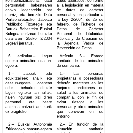
konfidentzialtasuna, datu
datos aportados, conforme
pertsonalak babestearen
a la legislación en materia
arloko legeriarekin bat
de datos de carácter
etorriz, eta bereziki Datu
personal y en particular a
Pertsonaletarako Jabetza
la Ley 2/2004, de 25 de
Publikoko Fitxategiei eta
febrero, de Ficheros de
Datuak Babesteko Euskal
Datos de Carácter
Bulegoa sortzeari buruzko
Personal de Titularidad
otsailaren 25eko 2/2004
Pública y de Creación de
Legeari jarraituz.
la Agencia Vasca de
Protección de Datos.
6. artikulua.– Lagun
Artículo 6.– Estado
egiteko animalien osasun-
sanitario de los animales
egoera.
de compañía.
1.– Jabeek edo
1.– Las personas
edukitzaileek ahalik eta
propietarias o poseedoras
osasun-egoera onenean
deberán mantener en las
eduki beharko dituzte
mejores condiciones de
lagun egiteko animaliak,
salud a los animales de
haien inguruan bizi diren
compañía, con el fin de
pertsonei eta beste
evitar riesgos a las
animalia batzuei arriskurik
personas y otros animales
ez eragiteko.
que convivan en su
entorno.
2.– Euskal Autonomia
2.– En función de la
Erkidegoko osasun-egoera
situación sanitaria