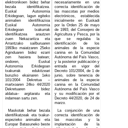
elektronikoen bidez behar
necesariamente en una
bezala identifikatzea.
correcta identificación de
Euskal Autonomia
las mascotas por medios
Erkidegoan, lagun egiteko
electrónicos, establecida
animalien identifikazioa
inicialmente en Euskadi
Euskal Autonomia
por la Orden 25 de mayo
Erkidegoan txakurrak
de 1993, del Consejero de
identifikatzea arautzen
Agricultura y Pesca, por la
zuen Nekazaritza eta
que se regulaba la
Arrantzako sailburuaren
identificación de los
1993ko maiatzaren 25eko
animales de la especie
Aginduaren bidez ezarri
canina en la Comunidad
zen hasiera batean;
Autónoma del País Vasco,
ondoren, Euskal
y la posterior publicación y
Autonomia Erkidegoan
entrada en vigor del
txakurrak edukitzeari
Decreto 101/2004, de 1 de
buruzko ekainaren 1eko
junio, sobre tenencia de
101/2004 Dekretua –
animales de la especie
martxoaren 24ko 44/2020
canina en la Comunidad
Dekretuaren bidez
Autónoma del País Vasco
aldatua– argitaratu eta
y su modificación por el
indarrean sartu zen.
Decreto 44/2020, de 24 de
marzo.
Maskotak behar bezala
La conjunción de una
identifikatzeak eta txakur-
correcta identificación de
espezieko animaliei -eta
las mascotas y la
Europar Batasuneko beste
implantación de la