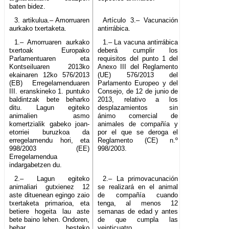
baten bidez.
3. artikulua.– Amorruaren
Artículo 3.– Vacunación
aurkako txertaketa.
antirrábica.
1.– Amorruaren aurkako
1.– La vacuna antirrábica
txertoak Europako
deberá cumplir los
Parlamentuaren eta
requisitos del punto 1 del
Kontseiluaren 2013ko
Anexo III del Reglamento
ekainaren 12ko 576/2013
(UE) 576/2013 del
(EB) Erregelamenduaren
Parlamento Europeo y del
III. eranskineko 1. puntuko
Consejo, de 12 de junio de
baldintzak bete beharko
2013, relativo a los
ditu. Lagun egiteko
desplazamientos sin
animalien asmo
ánimo comercial de
komertzialik gabeko joan-
animales de compañía y
etorriei buruzkoa da
por el que se deroga el
erregelamendu hori, eta
Reglamento (CE) n.º
998/2003 (EE)
998/2003.
Erregelamendua
indargabetzen du.
2.– Lagun egiteko
2.– La primovacunación
animaliari gutxienez 12
se realizará en el animal
aste dituenean egingo zaio
de compañía cuando
txertaketa primarioa, eta
tenga, al menos 12
betiere hogeita lau aste
semanas de edad y antes
bete baino lehen. Ondoren,
de que cumpla las
behar besteko
veinticuatro.