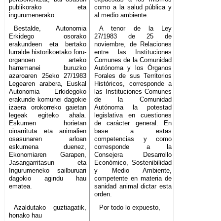
publikorako eta
como a la salud pública y
ingurumenerako.
al medio ambiente.
Bestalde, Autonomia
A tenor de la Ley
Erkidego osorako
27/1983 de 25 de
erakundeen eta bertako
noviembre, de Relaciones
lurralde historikoetako foru-
entre las Instituciones
organoen arteko
Comunes de la Comunidad
harremanei buruzko
Autónoma y los Órganos
azaroaren 25eko 27/1983
Forales de sus Territorios
Legearen arabera, Euskal
Históricos, corresponde a
Autonomia Erkidegoko
las Instituciones Comunes
erakunde komunei dagokie
de la Comunidad
izaera orokorreko gaietan
Autónoma la potestad
legeak egiteko ahala.
legislativa en cuestiones
Eskumen horietan
de carácter general. En
oinarrituta eta animalien
base a estas
osasunaren arloan
competencias y como
eskumena duenez,
corresponde a la
Ekonomiaren Garapen,
Consejera Desarrollo
Jasangarritasun eta
Económico, Sostenibilidad
Ingurumeneko sailburuari
y Medio Ambiente,
dagokio agindu hau
competente en materia de
ematea.
sanidad animal dictar esta
orden.
Azaldutako guztiagatik,
Por todo lo expuesto,
honako hau