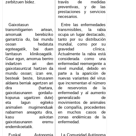
zerbitzuen bidez.
través de medidas
preventivas, y de las
prestaciones y servicios
necesarios.
Gaixotasun
Entre las enfermedades
transmitigarrien artean,
transmisibles, la rabia
amorruak berebiziko
ocupa un lugar destacado,
garrantzia du, bai mundu
tanto por su distribución
osoan hedatuta
mundial, como por su
egoteagatik, bai duen
gravedad clínica.
larritasun klinikoagatik.
Actualmente la rabia está
Gaur egun, amorrua berriro
considerada como una
indartzen ari den
enfermedad reemergente a
gaixotasuntzat hartzen da
nivel mundial, debido en
mundu osoan; izan ere,
parte a la aparición de
besteak beste, birusaren
nuevas variantes del virus
aldaera berriak agertzen ari
que incrementan el número
dira (hartara,
de reservorios de la
gaixotasunaren gordailu-
enfermedad y al aumento
kopurua ugaritzen dute)
generalizado de
eta lagun egiteko
movimientos de animales
animalien mugimenduak
de compañía, procedentes
nabarmen areagotu dira,
en muchos casos de
kasu askotan
zonas endémicas de la
gaixotasunaren eremu
enfermedad.
endemikoetatik.
Euskal Autonomia
La Comunidad Autónoma