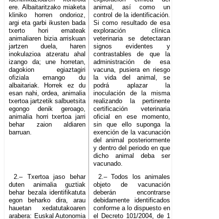
ere. Albaitaritzako miaketa
animal, así como un
kliniko horren ondorioz,
control de la identificación.
argi eta garbi ikusten bada
Si como resultado de esa
txerto hori emateak
exploración clínica
animaliaren bizia arriskuan
veterinaria se detectaran
jartzen duela, haren
signos evidentes y
inokulazioa atzeratu ahal
contrastables de que la
izango da; une horretan,
administración de esa
dagokion egiaztagiri
vacuna, pusiera en riesgo
ofiziala emango du
la vida del animal, se
albaitariak. Horrek ez du
podrá aplazar la
esan nahi, ordea, animalia
inoculación de la misma
txertoa jartzetik salbuetsita
realizando la pertinente
egongo denik geroago,
certificación veterinaria
animalia horri txertoa jarri
oficial en ese momento,
behar zaion aldiaren
sin que ello suponga la
barruan.
exención de la vacunación
del animal posteriormente
y dentro del periodo en que
dicho animal deba ser
vacunado.
2.– Txertoa jaso behar
2.– Todos los animales
duten animalia guztiak
objeto de vacunación
behar bezala identifikatuta
deberán encontrarse
egon beharko dira, arau
debidamente identificados
hauetan xedatutakoaren
conforme a lo dispuesto en
arabera: Euskal Autonomia
el Decreto 101/2004, de 1