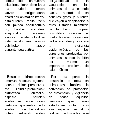
estatu kide batzuetara
obligatoriedad de la
lekualdatzekoak diren katu
vacunación en los
eta hudoei- txertoa
animales de la especie
jartzeko derrigortasuna
canina, además de en
ezartzeak animalien txerto-
aquellos gatos y hurones
estalduraren maila zein
que vayan a desplazarse a
den jakitea ahalbidetuko
otros Estados miembros
du; halaber, animaliek
de la Unión Europea,
eragindako erasoen
posibilitará conocer el
zaintza epidemiologikoa
grado de cobertura vacunal
indartuko du, berez osasun
de los animales y reforzará
publikoko arazo
la vigilancia
garrantzitsua baitira.
epidemiológica de las
agresiones producidas por
animales, siendo también
por sí mismas, un
importante problema de
salud pública.
Bestalde, kiropteroetan
Por otra parte, la
amorrua hedatua egoteak
presencia de rabia en
berekin dakar prebentzio-
quirópteros implica la
eta zaintza-protokoloak
activación de protocolos
aktibatzea animalia-
de prevención y vigilancia
espezie horrekin
en todas aquellas
kontaktuan egon diren
personas que hayan
pertsona guztientzat edo
estado en contacto con
kontaktu hori bultzatzen
esa especie animal o
duten jarduerak egiten
realicen actividades que