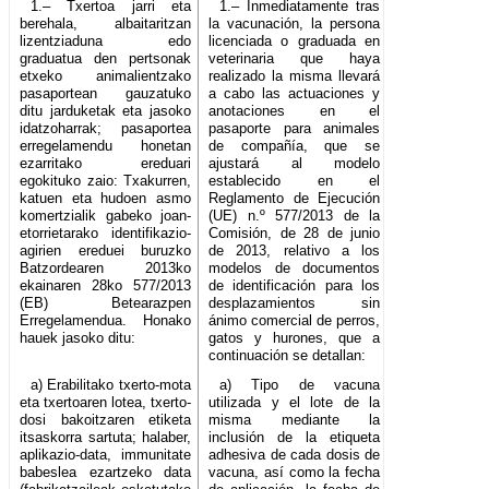
1.– Txertoa jarri eta
1.– Inmediatamente tras
berehala, albaitaritzan
la vacunación, la persona
lizentziaduna edo
licenciada o graduada en
graduatua den pertsonak
veterinaria que haya
etxeko animalientzako
realizado la misma llevará
pasaportean gauzatuko
a cabo las actuaciones y
ditu jarduketak eta jasoko
anotaciones en el
idatzoharrak; pasaportea
pasaporte para animales
erregelamendu honetan
de compañía, que se
ezarritako ereduari
ajustará al modelo
egokituko zaio: Txakurren,
establecido en el
katuen eta hudoen asmo
Reglamento de Ejecución
komertzialik gabeko joan-
(UE) n.º 577/2013 de la
etorrietarako identifikazio-
Comisión, de 28 de junio
agirien ereduei buruzko
de 2013, relativo a los
Batzordearen 2013ko
modelos de documentos
ekainaren 28ko 577/2013
de identificación para los
(EB) Betearazpen
desplazamientos sin
Erregelamendua. Honako
ánimo comercial de perros,
hauek jasoko ditu:
gatos y hurones, que a
continuación se detallan:
a) Erabilitako txerto-mota
a) Tipo de vacuna
eta txertoaren lotea, txerto-
utilizada y el lote de la
dosi bakoitzaren etiketa
misma mediante la
itsaskorra sartuta; halaber,
inclusión de la etiqueta
aplikazio-data, immunitate
adhesiva de cada dosis de
babeslea ezartzeko data
vacuna, así como la fecha