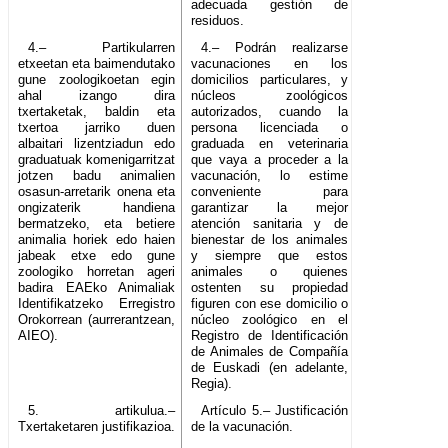
adecuada gestión de
residuos.
4.– Partikularren
4.– Podrán realizarse
etxeetan eta baimendutako
vacunaciones en los
gune zoologikoetan egin
domicilios particulares, y
ahal izango dira
núcleos zoológicos
txertaketak, baldin eta
autorizados, cuando la
txertoa jarriko duen
persona licenciada o
albaitari lizentziadun edo
graduada en veterinaria
graduatuak komenigarritzat
que vaya a proceder a la
jotzen badu animalien
vacunación, lo estime
osasun-arretarik onena eta
conveniente para
ongizaterik handiena
garantizar la mejor
bermatzeko, eta betiere
atención sanitaria y de
animalia horiek edo haien
bienestar de los animales
jabeak etxe edo gune
y siempre que estos
zoologiko horretan ageri
animales o quienes
badira EAEko Animaliak
ostenten su propiedad
Identifikatzeko Erregistro
figuren con ese domicilio o
Orokorrean (aurrerantzean,
núcleo zoológico en el
AIEO).
Registro de Identificación
de Animales de Compañía
de Euskadi (en adelante,
Regia).
5. artikulua.–
Artículo 5.– Justificación
Txertaketaren justifikazioa.
de la vacunación.