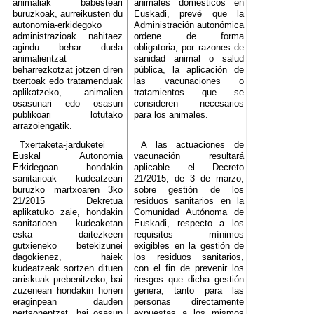
animaliak babesteari
animales domésticos en
buruzkoak, aurreikusten du
Euskadi, prevé que la
autonomia-erkidegoko
Administración autonómica
administrazioak nahitaez
ordene de forma
agindu behar duela
obligatoria, por razones de
animalientzat
sanidad animal o salud
beharrezkotzat jotzen diren
pública, la aplicación de
txertoak edo tratamenduak
las vacunaciones o
aplikatzeko, animalien
tratamientos que se
osasunari edo osasun
consideren necesarios
publikoari lotutako
para los animales.
arrazoiengatik.
Txertaketa-jarduketei
A las actuaciones de
Euskal Autonomia
vacunación resultará
Erkidegoan hondakin
aplicable el Decreto
sanitarioak kudeatzeari
21/2015, de 3 de marzo,
buruzko martxoaren 3ko
sobre gestión de los
21/2015 Dekretua
residuos sanitarios en la
aplikatuko zaie, hondakin
Comunidad Autónoma de
sanitarioen kudeaketan
Euskadi, respecto a los
eska daitezkeen
requisitos mínimos
gutxieneko betekizunei
exigibles en la gestión de
dagokienez, haiek
los residuos sanitarios,
kudeatzeak sortzen dituen
con el fin de prevenir los
arriskuak prebenitzeko, bai
riesgos que dicha gestión
zuzenean hondakin horien
genera, tanto para las
eraginpean dauden
personas directamente
pertsonentzat, bai osasun
expuestas a los mismos