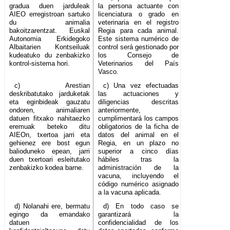
gradua duen jarduleak
la persona actuante con
AIEO erregistroan sartuko
licenciatura o grado en
du animalia
veterinaria en el registro
bakoitzarentzat. Euskal
Regia para cada animal.
Autonomia Erkidegoko
Este sistema numérico de
Albaitarien Kontseiluak
control será gestionado por
kudeatuko du zenbakizko
los Consejo de
kontrol-sistema hori.
Veterinarios del País
Vasco.
c) Arestian
c) Una vez efectuadas
deskribatutako jarduketak
las actuaciones y
eta eginbideak gauzatu
diligencias descritas
ondoren, animaliaren
anteriormente,
datuen fitxako nahitaezko
cumplimentará los campos
eremuak beteko ditu
obligatorios de la ficha de
AIEOn, txertoa jarri eta
datos del animal en el
gehienez ere bost egun
Regia, en un plazo no
balioduneko epean, jarri
superior a cinco días
duen txertoari esleitutako
hábiles tras la
zenbakizko kodea barne.
administración de la
vacuna, incluyendo el
código numérico asignado
a la vacuna aplicada.
d) Nolanahi ere, bermatu
d) En todo caso se
egingo da emandako
garantizará la
datuen
confidencialidad de los