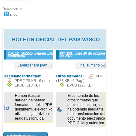
Último boletín
RSS
194. zk., 2022ko urriaren 10a,
N.º
194
, lunes 10 de octubre
astelehena
de 2022
Laburpenera joan
Ir al sumario
Bestelako formatuak:
Otros formatos:
PDF
PDF
(175 KB - 6 orri.)
(183 KB - 6 Pág.)
EPUB
(113 KB)
EPUB
(123 KB)
Hemen ikusgai
El contenido de los
dauden gainerako
otros formatos que
formatuen edukia PDF
aquí se muestran, se
dokumentu elektroniko
ha obtenido mediante
ofizial eta jatorrizkoa
una transformación del
eraldatuz lortu da
documento electrónico
PDF oficial y auténtico
Azterketa dokumentala