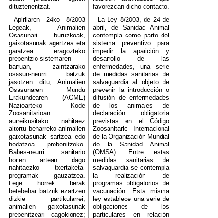
dituztenentzat.
favorezcan dicho contacto.
Apirilaren 24ko 8/2003
La Ley 8/2003, de 24 de
Legeak, Animalien
abril, de Sanidad Animal
Osasunari buruzkoak,
contempla como parte del
gaixotasunak agertzea eta
sistema preventivo para
garatzea eragozteko
impedir la aparición y
prebentzio-sistemaren
desarrollo de las
barruan, zaintzarako
enfermedades, una serie
osasun-neurri batzuk
de medidas sanitarias de
jasotzen ditu, Animalien
salvaguardia al objeto de
Osasunaren Mundu
prevenir la introducción o
Erakundearen (AOME)
difusión de enfermedades
Nazioarteko Kode
de los animales de
Zoosanitarioan
declaración obligatoria
aurreikusitako nahitaez
previstas en el Código
aitortu beharreko animalien
Zoosanitario Internacional
gaixotasunak sartzea edo
de la Organización Mundial
hedatzea prebenitzeko.
de la Sanidad Animal
Babes-neurri sanitario
(OMSA). Entre estas
horien artean dago
medidas sanitarias de
nahitaezko txertaketa-
salvaguardia se contempla
programak gauzatzea.
la realización de
Lege horrek berak
programas obligatorios de
betebehar batzuk ezartzen
vacunación. Esta misma
dizkie partikularrei,
ley establece una serie de
animalien gaixotasunak
obligaciones de los
prebenitzeari dagokionez;
particulares en relación