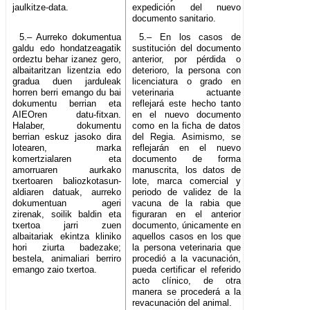
jaulkitze-data.
expedición del nuevo
documento sanitario.
5.– Aurreko dokumentua
5.– En los casos de
galdu edo hondatzeagatik
sustitución del documento
ordeztu behar izanez gero,
anterior, por pérdida o
albaitaritzan lizentzia edo
deterioro, la persona con
gradua duen jarduleak
licenciatura o grado en
horren berri emango du bai
veterinaria actuante
dokumentu berrian eta
reflejará este hecho tanto
AIEOren datu-fitxan.
en el nuevo documento
Halaber, dokumentu
como en la ficha de datos
berrian eskuz jasoko dira
del Regia. Asimismo, se
lotearen, marka
reflejarán en el nuevo
komertzialaren eta
documento de forma
amorruaren aurkako
manuscrita, los datos de
txertoaren baliozkotasun-
lote, marca comercial y
aldiaren datuak, aurreko
periodo de validez de la
dokumentuan ageri
vacuna de la rabia que
zirenak, soilik baldin eta
figuraran en el anterior
txertoa jarri zuen
documento, únicamente en
albaitariak ekintza kliniko
aquellos casos en los que
hori ziurta badezake;
la persona veterinaria que
bestela, animaliari berriro
procedió a la vacunación,
emango zaio txertoa.
pueda certificar el referido
acto clínico, de otra
manera se procederá a la
revacunación del animal.