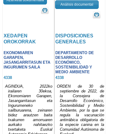
Análisis documental
XEDAPEN
DISPOSICIONES
OROKORRAK
GENERALES
EKONOMIAREN
DEPARTAMENTO DE
GARAPEN,
DESARROLLO
JASANGARRITASUN ETA
ECONÓMICO,
INGURUMEN SAILA
SOSTENIBILIDAD Y
MEDIO AMBIENTE
4338
4338
AGINDUA, 2022ko
ORDEN de 30 de
irailaren 30ekoa,
septiembre de 2022, de
Ekonomiaren Garapen,
la Consejera de
Jasangarritasun eta
Desarrollo Económico,
Ingurumeneko
Sostenibilidad y Medio
sailburuarena, zeinaren
Ambiente, por la que se
bidez arautzen baita
regula la vacunación
txakurren amorruaren
antirrábica obligatoria de
aurkako nahitaezko
la especie canina en la
txertaketa Euskal
Comunidad Autónoma de