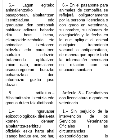
6.– Lagun egiteko
6.– En el pasaporte para
animalientzako
animales de compañía se
pasaportean, albaitaritzan
reflejará obligatoriamente
lizentziaduna edo
por la persona licenciada o
graduatua den pertsonak
con grado en veterinaria,
nahitaez adierazi beharko
su nombre, su número de
ditu bere izena,
colegiación y la fecha en
elkargokide-zenbakia eta
la que aplique al animal
animaliari txertoaren
cualquier tratamiento
bidezko edo parasitoen
vacunal o antiparasitario,
aurkako edozein
de manera que aporte toda
tratamendu aplikatzen
la información necesaria
zaion data, animaliaren
en relación con su
osasun-egoerari buruzko
situación sanitaria.
beharrezkoa den
informazio guztia jaso
dezan.
8. artikulua.–
Artículo 8.– Facultativos
Albaitaritzako lizentzia edo
con licenciatura o grado en
gradua duten fakultatiboak.
veterinaria.
1.– Inguruabar
1.– Sin perjuicio de la
epizootiologikoak direla-eta
intervención de los
komeni denean
Servicios Veterinarios
albaitaritza-zerbitzu
Oficiales si las
ofizialek esku hartu ahal
circunstancias
izango badute ere, oro har,
epizootiológicas lo