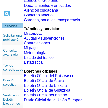
Conoce el Gobierno
Departamentos y entidades
Atención ciudadana
Gobierno abierto
Gardena, portal de transparencia
Servicios
Trámites y servicios
Mi carpeta
Solicitar una
Ayudas y subvenciones
publicación
Contrataciones
Mi pago
Consulta
Meteorología
avanzada
Estado del tráfico
Estadística
Textos
consolidados
Boletines oficiales
Boletín Oficial del País Vasco
Difusión
Boletín Oficial de Álava
selectiva
Boletín Oficial de Bizkaia
Boletín Oficial de Gipuzkoa
Boletín Oficial del Estado
Verificación
Boletín
Diario Oficial de la Unión Europea
Electrónico