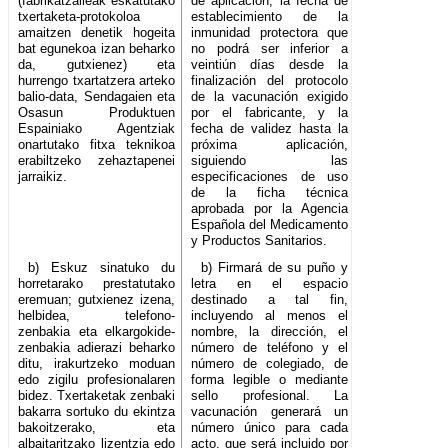
(fabrikatzaileak eskatutako
de aplicación, la fecha de
txertaketa-protokoloa
establecimiento de la
amaitzen denetik hogeita
inmunidad protectora que
bat egunekoa izan beharko
no podrá ser inferior a
da, gutxienez) eta
veintiún días desde la
hurrengo txartatzera arteko
finalización del protocolo
balio-data, Sendagaien eta
de la vacunación exigido
Osasun Produktuen
por el fabricante, y la
Espainiako Agentziak
fecha de validez hasta la
onartutako fitxa teknikoa
próxima aplicación,
erabiltzeko zehaztapenei
siguiendo las
jarraikiz.
especificaciones de uso
de la ficha técnica
aprobada por la Agencia
Española del Medicamento
y Productos Sanitarios.
b) Eskuz sinatuko du
b) Firmará de su puño y
horretarako prestatutako
letra en el espacio
eremuan; gutxienez izena,
destinado a tal fin,
helbidea, telefono-
incluyendo al menos el
zenbakia eta elkargokide-
nombre, la dirección, el
zenbakia adierazi beharko
número de teléfono y el
ditu, irakurtzeko moduan
número de colegiado, de
edo zigilu profesionalaren
forma legible o mediante
bidez. Txertaketak zenbaki
sello profesional. La
bakarra sortuko du ekintza
vacunación generará un
bakoitzerako, eta
número único para cada
albaitaritzako lizentzia edo
acto, que será incluido por