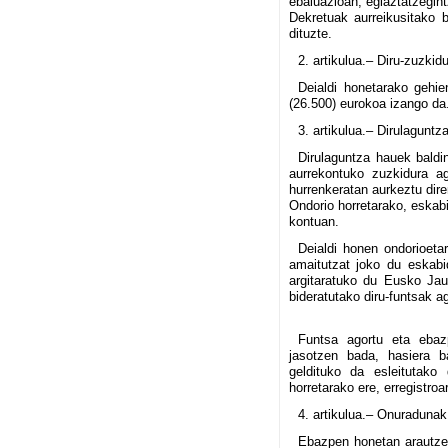
ebaluazioan, egiaztatzegin
Dekretuak aurreikusitako 
dituzte.
2. artikulua.– Diru-zuzkidu
Deialdi honetarako gehie
(26.500) eurokoa izango da
3. artikulua.– Dirulagunt
Dirulaguntza hauek baldi
aurrekontuko zuzkidura a
hurrenkeratan aurkeztu dire
Ondorio horretarako, eskabi
kontuan.
Deialdi honen ondorioeta
amaitutzat joko du eskab
argitaratuko du Eusko Jaurl
bideratutako diru-funtsak a
Funtsa agortu eta ebazp
jasotzen bada, hasiera b
geldituko da esleitutako
horretarako ere, erregistro
4. artikulua.– Onuradunak
Ebazpen honetan arautzen