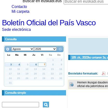
Buscar en euskadi.eus
Contacto
Mi carpeta
Boletín Oficial del País Vasco
Sede electrónica
Consulta
189. zk., 2022ko urriaren 3a, 
Bestelako formatuak:
Hemen ikusgai dauden 
ofizial eta jatorrizkoa e
Consulta simple