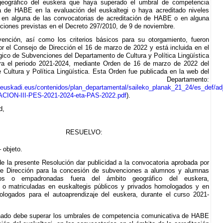
geográfico del euskera que haya superado el umbral de competencia
a de HABE en la evaluación del euskaltegi o haya acreditado niveles
 en alguna de las convocatorias de acreditación de HABE o en alguna
tuciones previstas en el Decreto 297/2010, de 9 de noviembre.
ención, así como los criterios básicos para su otorgamiento, fueron
r el Consejo de Dirección el 16 de marzo de 2022 y está incluida en el
gico de Subvenciones del Departamento de Cultura y Política Lingüística
ra el periodo 2021-2024, mediante Orden de 16 de marzo de 2022 del
 Cultura y Política Lingüística. Esta Orden fue publicada en la web del
ado Departamento:
.euskadi.eus/contenidos/plan_departamental/saileko_planak_21_24/es_def/
ACION-III-PES-2021-2024-eta-PAS-2022.pdf
).
d,
RESUELVO:
– objeto.
de la presente Resolución dar publicidad a la convocatoria aprobada por
de Dirección para la concesión de subvenciones a alumnos y alumnas
os o empadronadas fuera del ámbito geográfico del euskera,
 o matriculadas en euskaltegis públicos y privados homologados y en
logados para el autoaprendizaje del euskera, durante el curso 2021-
ado debe superar los umbrales de competencia comunicativa de HABE