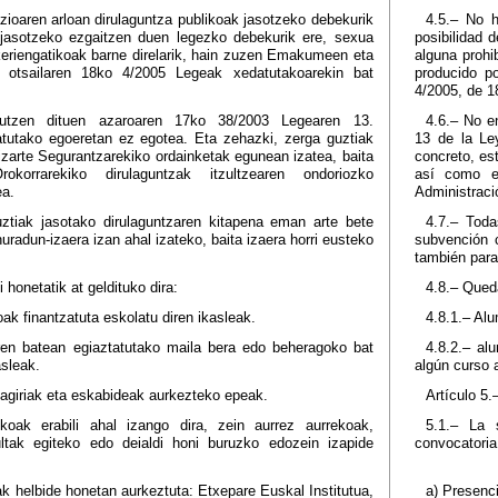
azioaren arloan dirulaguntza publikoak jasotzeko debekurik
4.5.– No h
 jasotzeko ezgaitzen duen legezko debekurik ere, sexua
posibilidad 
keriengatikoak barne direlarik, hain zuzen Emakumeen eta
alguna prohi
 otsailaren 18ko 4/2005 Legeak xedatutakoarekin bat
producido po
4/2005, de 1
rautzen dituen azaroaren 17ko 38/2003 Legearen 13.
4.6.– No en
patutako egoeretan ez egotea. Eta zehazki, zerga guztiak
13 de la Le
izarte Segurantzarekiko ordainketak egunean izatea, baita
concreto, est
korrarekiko dirulaguntzak itzultzearen ondoriozko
así como e
ea.
Administraci
uztiak jasotako dirulaguntzaren kitapena eman arte bete
4.7.– Toda
uradun-izaera izan ahal izateko, baita izaera horri eusteko
subvención c
también para
 honetatik at geldituko dira:
4.8.– Qued
oak finantzatuta eskolatu diren ikasleak.
4.8.1.– Alu
eren batean egiaztatutako maila bera edo beheragoko bat
4.8.2.– al
asleak.
algún curso a
, agiriak eta eskabideak aurkezteko epeak.
Artículo 5.
ikoak erabili ahal izango dira, zein aurrez aurrekoak,
5.1.– La s
ltak egiteko edo deialdi honi buruzko edozein izapide
convocatoria
ak helbide honetan aurkeztuta: Etxepare Euskal Institutua,
a) Presenci