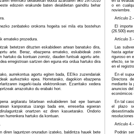
tzaren eremuko deialdietan edota azaroaren 9ko 297/2010
en la evalua
beste edozein erakunde baten deialdietan gainditu behar
o en cualqu
noviembre.
ra.
Artículo 2
nezko zenbateko orokorra hogeita sei mila eta bostehun
El importe
.
(26.500) eur
zak emateko prozedura.
Artículo 3
ntzak betetzen dituzten eskabideen artean banatuko dira,
Las subven
gortu arte. Beraz, ebazpena emateko, eskabideak zein
hasta agotar
n hartuko da kontuan zorrotz, dauden funtsak agortu arte.
riguroso en e
dea erregistroan sartzen den eguna eta ordua hartuko dira
efecto, se te
en el registro
rako, aurrekontua agortu egiten bada, EEIko zuzendariak
En el supu
ideak aurkezteko epea. Horretarako, dagokion ebazpena
Directora d
aritzaren iragarki-taula elektronikoan. Ezarritako xedera
mediante la 
gortzeak arrazoituko du erabaki hori.
anuncios del
económicos d
ena argitaratu bitartean eskabideren bat epe barruan
En tal caso
atean kanporatua izango bada ere, erreserba egoeran
el plazo s
 dirulaguntzak onartzen ez diren kasuetarako. Ondorio
desestimada,
aren hurrenkera hartuko da kontuan.
resoluciones 
.
Artículo 4.
 diren laguntzen onuradun izateko, baldintza hauek bete
Podrán ser