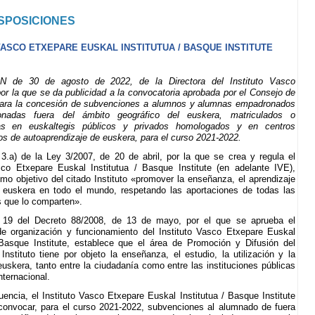
SPOSICIONES
VASCO ETXEPARE EUSKAL INSTITUTUA / BASQUE INSTITUTE
 de 30 de agosto de 2022, de la Directora del Instituto Vasco
or la que se da publicidad a la convocatoria aprobada por el Consejo de
para la concesión de subvenciones a alumnos y alumnas empadronados
nadas fuera del ámbito geográfico del euskera, matriculados o
das en euskaltegis públicos y privados homologados y en centros
s de autoaprendizaje de euskera, para el curso 2021-2022.
o 3.a) de la Ley 3/2007, de 20 de abril, por la que se crea y regula el
sco Etxepare Euskal Institutua / Basque Institute (en adelante IVE),
mo objetivo del citado Instituto «promover la enseñanza, el aprendizaje
 euskera en todo el mundo, respetando las aportaciones de todas las
 que lo comparten».
o 19 del Decreto 88/2008, de 13 de mayo, por el que se aprueba el
e organización y funcionamiento del Instituto Vasco Etxepare Euskal
 Basque Institute, establece que el área de Promoción y Difusión del
Instituto tiene por objeto la enseñanza, el estudio, la utilización y la
 euskera, tanto entre la ciudadanía como entre las instituciones públicas
nternacional.
encia, el Instituto Vasco Etxepare Euskal Institutua / Basque Institute
convocar, para el curso 2021-2022, subvenciones al alumnado de fuera