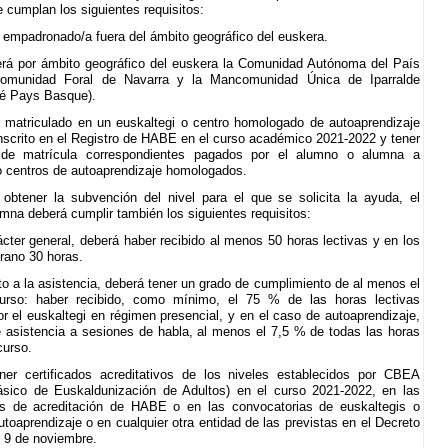
 cumplan los siguientes requisitos:
r empadronado/a fuera del ámbito geográfico del euskera.
rá por ámbito geográfico del euskera la Comunidad Autónoma del País
omunidad Foral de Navarra y la Mancomunidad Única de Iparralde
é Pays Basque).
r matriculado en un euskaltegi o centro homologado de autoaprendizaje
nscrito en el Registro de HABE en el curso académico 2021-2022 y tener
 de matrícula correspondientes pagados por el alumno o alumna a
o centros de autoaprendizaje homologados.
 obtener la subvención del nivel para el que se solicita la ayuda, el
mna deberá cumplir también los siguientes requisitos:
cter general, deberá haber recibido al menos 50 horas lectivas y en los
rano 30 horas.
o a la asistencia, deberá tener un grado de cumplimiento de al menos el
rso: haber recibido, como mínimo, el 75 % de las horas lectivas
or el euskaltegi en régimen presencial, y en el caso de autoaprendizaje,
 asistencia a sesiones de habla, al menos el 7,5 % de todas las horas
curso.
ner certificados acreditativos de los niveles establecidos por CBEA
ásico de Euskaldunización de Adultos) en el curso 2021-2022, en las
as de acreditación de HABE o en las convocatorias de euskaltegis o
utoaprendizaje o en cualquier otra entidad de las previstas en el Decreto
 9 de noviembre.