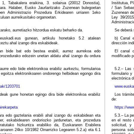
 1, Tabakalera eraikina, 3. solairua (20012 Donostia),
Institutua, P
tara. Halaber, Eusko Jaurlaritzako Zuzenean bulegoetan
/ San Sebas
oen Administrazio Prozedura Erkidearen urriaren 1eko
Zuzenean del
kuluan aurreikusitako organoetan.
Ley 39/2015
Administraci
arako, aurretiazko hitzordua eskatu beharko da.
Se deberá s
 euskadi.eus gunean, artikulu honetako 5.2 atalean
b) Canal e
keztu ahal izango dira eskabideak.
dirección ind
an bide bat edo bestea erabili, aurrez aurrekoa edo
El canal d
 prozedurako edozein unetan aldatu ahal izango du ordura
modificado p
urre edo bide elektronikoa erabiliz aurkeztu, formularioa
5.2.– Las 
 egoitza elektronikoaren ondorengo helbidean egongo dira
formulario y
electrónica 
uak/1203701
www.euskad
eak gune honetan egingo dira bide elektronikoa erabiliz
Los trámite
de:
irekarpeta
https://ww
ra edo gaztelania erabili ahal izango du eskabidean eta
5.3.– La pe
ber, eskabidearen ondoriozko jardunetan, eta prozedura
en el resto
ratutako hizkuntza erabiliko da, Euskararen Erabilera
solicitud, y
aroaren 24ko 10/1982 Oinarrizko Legearen 5.2.a) eta 6.1
persona soli