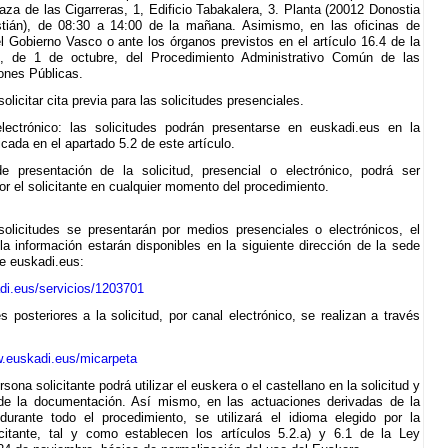
laza de las Cigarreras, 1, Edificio Tabakalera, 3. Planta (20012 Donostia
tián), de 08:30 a 14:00 de la mañana. Asimismo, en las oficinas de
 Gobierno Vasco o ante los órganos previstos en el artículo 16.4 de la
, de 1 de octubre, del Procedimiento Administrativo Común de las
ones Públicas.
olicitar cita previa para las solicitudes presenciales.
lectrónico: las solicitudes podrán presentarse en euskadi.eus en la
icada en el apartado 5.2 de este artículo.
e presentación de la solicitud, presencial o electrónico, podrá ser
or el solicitante en cualquier momento del procedimiento.
solicitudes se presentarán por medios presenciales o electrónicos, el
 la información estarán disponibles en la siguiente dirección de la sede
de euskadi.eus:
i.eus/servicios/1203701
s posteriores a la solicitud, por canal electrónico, se realizan a través
w.euskadi.eus/micarpeta
rsona solicitante podrá utilizar el euskera o el castellano en la solicitud y
 de la documentación. Así mismo, en las actuaciones derivadas de la
 durante todo el procedimiento, se utilizará el idioma elegido por la
citante, tal y como establecen los artículos 5.2.a) y 6.1 de la Ley