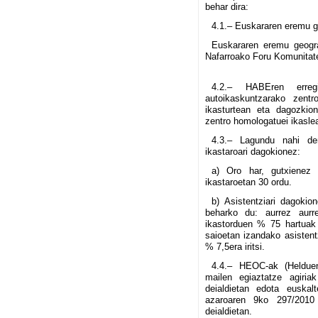
behar dira:
4.1.– Euskararen eremu ge
Euskararen eremu geogra
Nafarroako Foru Komunitate
4.2.– HABEren erregi
autoikaskuntzarako zent
ikasturtean eta dagozkion
zentro homologatuei ikasle
4.3.– Lagundu nahi den
ikastaroari dagokionez:
a) Oro har, gutxienez 
ikastaroetan 30 ordu.
b) Asistentziari dagokio
beharko du: aurrez aurr
ikastorduen % 75 hartuak 
saioetan izandako asistent
% 7,5era iritsi.
4.4.– HEOC-ak (Helduen
mailen egiaztatze agiria
deialdietan edota euskal
azaroaren 9ko 297/2010 
deialdietan.