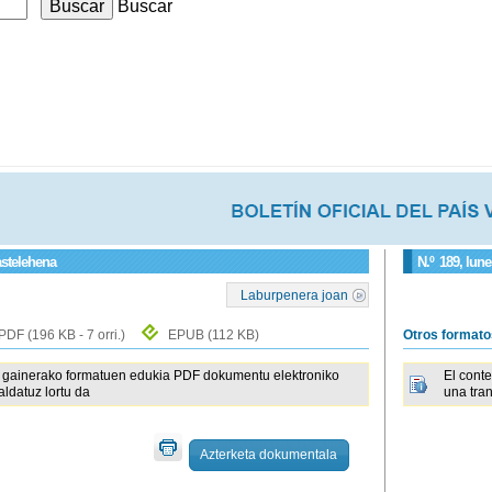
Buscar
astelehena
N.º
189
, lun
Laburpenera joan
PDF
(196 KB - 7 orri.)
EPUB
(112 KB)
Otros format
gainerako formatuen edukia PDF dokumentu elektroniko
El cont
raldatuz lortu da
una tra
Azterketa dokumentala