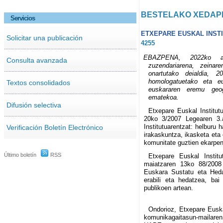
BESTELAKO XEDAP
Servicios
ETXEPARE EUSKAL INSTI
Solicitar una publicación
4255
EBAZPENA, 2022ko abu
Consulta avanzada
zuzendariarena, zeinar
onartutako deialdia, 2
homologatuetako eta eu
Textos consolidados
euskararen eremu geogr
ematekoa.
Difusión selectiva
Etxepare Euskal Institut
20ko 3/2007 Legearen 3.a
Institutuarentzat: helburu 
Verificación Boletín Electrónico
irakaskuntza, ikasketa eta
komunitate guztien ekarpen
Último boletín
RSS
Etxepare Euskal Institu
maiatzaren 13ko 88/2008 
Euskara Sustatu eta Hedat
erabili eta hedatzea, bai
publikoen artean.
Ondorioz, Etxepare Euska
komunikagaitasun-mailar