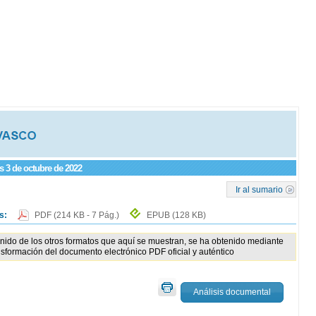
es 3 de octubre de 2022
Ir al sumario
os:
PDF
(214 KB - 7 Pág.)
EPUB
(128 KB)
enido de los otros formatos que aquí se muestran, se ha obtenido mediante
nsformación del documento electrónico PDF oficial y auténtico
Análisis documental