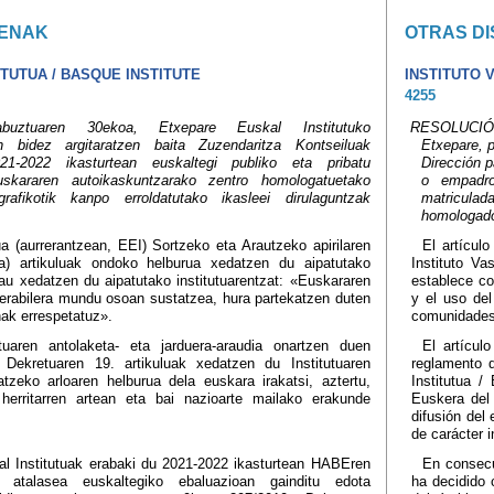
ENAK
OTRAS DI
TUTUA / BASQUE INSTITUTE
INSTITUTO 
4255
ztuaren 30ekoa, Etxepare Euskal Institutuko
RESOLUCIÓN
en bidez argitaratzen baita Zuzendaritza Kontseiluak
Etxepare, p
021-2022 ikasturtean euskaltegi publiko eta pribatu
Dirección 
skararen autoikaskuntzarako zentro homologatuetako
o empadro
afikotik kanpo erroldatutako ikasleei dirulaguntzak
matricula
homologado
ua (aurrerantzean, EEI) Sortzeko eta Arautzeko apirilaren
El artícul
) artikuluak ondoko helburua xedatzen du aipatutako
Instituto Va
hau xedatzen du aipatutako institutuarentzat: «Euskararen
establece co
 erabilera mundu osoan sustatzea, hura partekatzen duten
y el uso del
ak errespetatuz».
comunidades
tuaren antolaketa- eta jarduera-araudia onartzen duen
El artícul
Dekretuaren 19. artikuluak xedatzen du Institutuaren
reglamento d
zeko arloaren helburua dela euskara irakatsi, aztertu,
Institutua /
 herritarren artean eta bai nazioarte mailako erakunde
Euskera del 
difusión del
de carácter i
l Institutuak erabaki du 2021-2022 ikasturtean HABEren
En consecu
en atalasea euskaltegiko ebaluazioan gainditu edota
ha decidido 