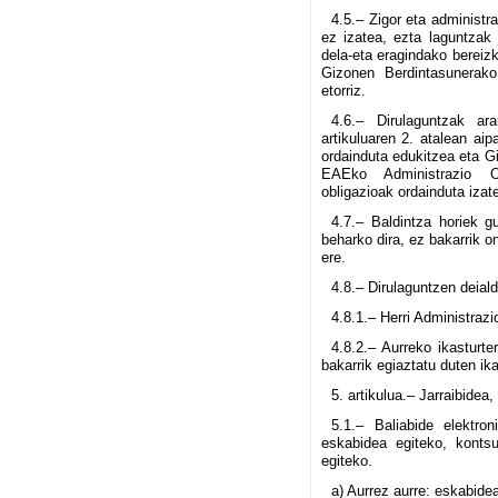
4.5.– Zigor eta administr
ez izatea, ezta laguntzak
dela-eta eragindako bereiz
Gizonen Berdintasunerako
etorriz.
4.6.– Dirulaguntzak a
artikuluaren 2. atalean ai
ordainduta edukitzea eta G
EAEko Administrazio Oro
obligazioak ordainduta izat
4.7.– Baldintza horiek g
beharko dira, ez bakarrik on
ere.
4.8.– Dirulaguntzen deialdi
4.8.1.– Herri Administrazi
4.8.2.– Aurreko ikasturt
bakarrik egiaztatu duten ik
5. artikulua.– Jarraibidea
5.1.– Baliabide elektron
eskabidea egiteko, kontsu
egiteko.
a) Aurrez aurre: eskabide