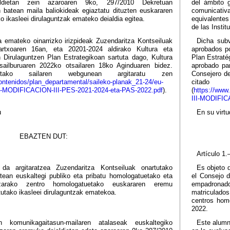
aldietan zein azaroaren 9ko, 297/2010 Dekretuan
del ámbito 
 batean maila baliokideak egiaztatu dituzten euskararen
comunicativ
 ikasleei dirulaguntzak emateko deialdia egitea.
equivalentes
de las Insti
ra emateko oinarrizko irizpideak Zuzendaritza Kontseiluak
Dicha subv
rtxoaren 16an, eta 20201-2024 aldirako Kultura eta
aprobados po
n Dirulaguntzen Plan Estrategikoan sartuta dago, Kultura
Plan Estraté
sailburuaren 2022ko otsailaren 18ko Aginduaren bidez.
aprobado pa
tako sailaren webgunean argitaratu zen
Consejero de
ontenidos/plan_departamental/saileko-planak_21-24/eu-
cit
I-MODIFICACION-III-PES-2021-2024-eta-PAS-2022.pdf
).
(
https://www
III-MODIFIC
u
En su virtu
EBAZTEN DUT:
Artículo 1.
a argitaratzea Zuzendaritza Kontseiluak onartutako
Es objeto 
rtean euskaltegi publiko eta pribatu homologatuetako eta
el Consejo 
tzarako zentro homologatuetako euskararen eremu
empadronad
tutako ikasleei dirulaguntzak ematekoa.
matriculados
centros homo
2022.
komunikagaitasun-mailaren atalaseak euskaltegiko
Este alumn