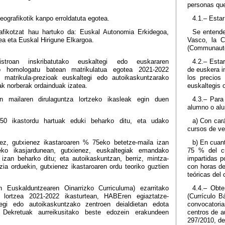
personas que
ografikotik kanpo erroldatuta egotea.
4.1.– Esta
fikotzat hau hartuko da: Euskal Autonomia Erkidegoa,
Se entende
a eta Euskal Hirigune Elkargoa.
Vasco, la C
(Communaut
stroan inskribatutako euskaltegi edo euskararen
4.2.– Esta
ro homologatu batean matrikulatua egotea 2021-2022
de euskera i
 matrikula-prezioak euskaltegi edo autoikaskuntzarako
los precios
ak norberak ordainduak izatea.
euskaltegis 
 mailaren dirulaguntza lortzeko ikasleak egin duen
4.3.– Para
alumno o alu
50 ikastordu hartuak eduki beharko ditu, eta udako
a) Con cará
cursos de ve
nez, gutxienez ikastaroaren % 75eko betetze-maila izan
b) En cuant
eko ikasjardunean, gutxienez, euskaltegiak emandako
75 % del cu
izan beharko ditu; eta autoikaskuntzan, berriz, mintza-
impartidas p
zia orduekin, gutxienez ikastaroaren ordu teoriko guztien
con horas de
teóricas del 
 Euskalduntzearen Oinarrizko Curriculuma) ezarritako
4.4.– Obte
k lortzea 2021-2022 ikasturtean, HABEren egiaztatze-
(Currículo B
tegi edo autoikaskuntzako zentroen deialdietan edota
convocatori
Dekretuak aurreikusitako beste edozein erakundeen
centros de a
297/2010, de