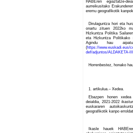
HABEren egiaztatze-dei
aurreikusitako Erakunderen
eremu geografikotik kanpoko
Dirulaguntza hori eta hu
onartu zituen 2022ko ma
Hizkuntza Politika Sailare
eta Hizkuntza Politikako 
Agindu hau aipatu
(
https://www.euskadi.eus/c
def/adjuntos/ALDAKETA-II
Horrenbestez, honako ha
1. artikulua.– Xedea.
Ebazpen honen xedea d
deialdia, 2021-2022 ikastu
euskararen autoikaskun
geografikotik kanpo errolda
Ikasle hauek HABEren 