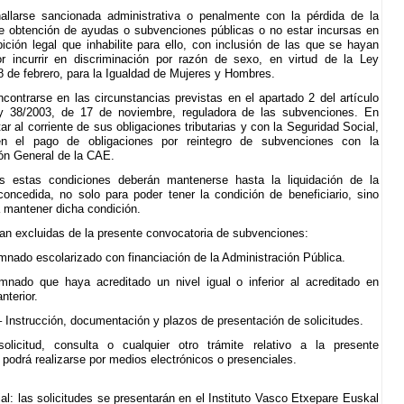
allarse sancionada administrativa o penalmente con la pérdida de la
de obtención de ayudas o subvenciones públicas o no estar incursas en
bición legal que inhabilite para ello, con inclusión de las que se hayan
r incurrir en discriminación por razón de sexo, en virtud de la Ley
8 de febrero, para la Igualdad de Mujeres y Hombres.
contrarse en las circunstancias previstas en el apartado 2 del artículo
y 38/2003, de 17 de noviembre, reguladora de las subvenciones. En
ar al corriente de sus obligaciones tributarias y con la Seguridad Social,
n el pago de obligaciones por reintegro de subvenciones con la
ón General de la CAE.
s estas condiciones deberán mantenerse hasta la liquidación de la
oncedida, no solo para poder tener la condición de beneficiario, sino
 mantener dicha condición.
an excluidas de la presente convocatoria de subvenciones:
mnado escolarizado con financiación de la Administración Pública.
umnado que haya acreditado un nivel igual o inferior al acreditado en
nterior.
– Instrucción, documentación y plazos de presentación de solicitudes.
olicitud, consulta o cualquier otro trámite relativo a la presente
 podrá realizarse por medios electrónicos o presenciales.
al: las solicitudes se presentarán en el Instituto Vasco Etxepare Euskal