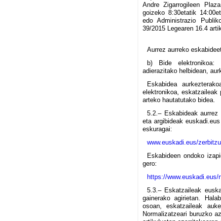
Andre Zigarrogileen Plaza
goizeko 8:30etatik 14:00e
edo Administrazio Publik
39/2015 Legearen 16.4 arti
Aurrez aurreko eskabideet
b) Bide elektronikoa:
adierazitako helbidean, aur
Eskabidea aurkezterako
elektronikoa, eskatzaileak
arteko hautatutako bidea.
5.2.– Eskabideak aurrez a
eta argibideak euskadi.eus
eskuragai:
www.euskadi.eus/zerbitz
Eskabideen ondoko izapid
gero:
https://www.euskadi.eus/n
5.3.– Eskatzaileak euska
gainerako agirietan. Hala
osoan, eskatzaileak auke
Normalizatzeari buruzko az