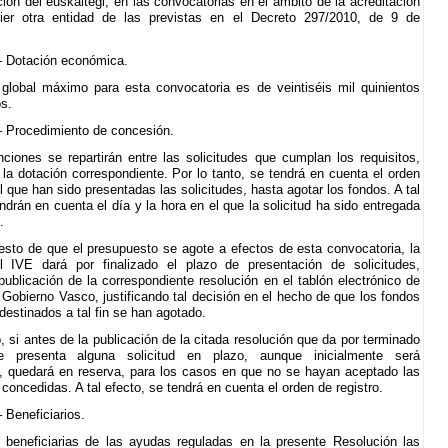
ción del euskaltegi, en las convocatorias en el ámbito de la acreditación
ier otra entidad de las previstas en el Decreto 297/2010, de 9 de
.– Dotación económica.
 global máximo para esta convocatoria es de veintiséis mil quinientos
os.
.– Procedimiento de concesión.
ciones se repartirán entre las solicitudes que cumplan los requisitos,
 la dotación correspondiente. Por lo tanto, se tendrá en cuenta el orden
l que han sido presentadas las solicitudes, hasta agotar los fondos. A tal
ndrán en cuenta el día y la hora en el que la solicitud ha sido entregada
.
esto de que el presupuesto se agote a efectos de esta convocatoria, la
el IVE dará por finalizado el plazo de presentación de solicitudes,
publicación de la correspondiente resolución en el tablón electrónico de
 Gobierno Vasco, justificando tal decisión en el hecho de que los fondos
estinados a tal fin se han agotado.
, si antes de la publicación de la citada resolución que da por terminado
e presenta alguna solicitud en plazo, aunque inicialmente será
 quedará en reserva, para los casos en que no se hayan aceptado las
concedidas. A tal efecto, se tendrá en cuenta el orden de registro.
– Beneficiarios.
 beneficiarias de las ayudas reguladas en la presente Resolución las