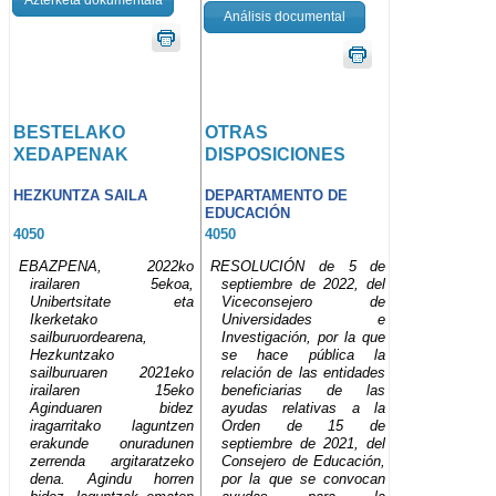
Análisis documental
BESTELAKO
OTRAS
XEDAPENAK
DISPOSICIONES
HEZKUNTZA SAILA
DEPARTAMENTO DE
EDUCACIÓN
4050
4050
EBAZPENA, 2022ko
RESOLUCIÓN de 5 de
irailaren 5ekoa,
septiembre de 2022, del
Unibertsitate eta
Viceconsejero de
Ikerketako
Universidades e
sailburuordearena,
Investigación, por la que
Hezkuntzako
se hace pública la
sailburuaren 2021eko
relación de las entidades
irailaren 15eko
beneficiarias de las
Aginduaren bidez
ayudas relativas a la
iragarritako laguntzen
Orden de 15 de
erakunde onuradunen
septiembre de 2021, del
zerrenda argitaratzeko
Consejero de Educación,
dena. Agindu horren
por la que se convocan