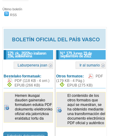
Último boletín
RSS
179. zk., 2022ko irailaren
N.º
179
, lunes 19 de
19a, astelehena
septiembre de 2022
Laburpenera joan
Ir al sumario
Bestelako formatuak:
Otros formatos:
PDF
PDF
(118 KB - 4 orri.)
(179 KB - 4 Pág.)
EPUB
(266 KB)
EPUB
(275 KB)
Hemen ikusgai
El contenido de los
dauden gainerako
otros formatos que
formatuen edukia PDF
aquí se muestran, se
dokumentu elektroniko
ha obtenido mediante
ofizial eta jatorrizkoa
una transformación del
eraldatuz lortu da
documento electrónico
PDF oficial y auténtico
Azterketa dokumentala