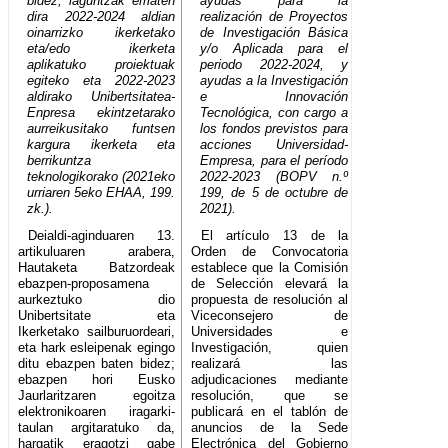
bidez, laguntzak ematen
ayudas para la
dira 2022-2024 aldian
realización de Proyectos
oinarrizko ikerketako
de Investigación Básica
eta/edo ikerketa
y/o Aplicada para el
aplikatuko proiektuak
periodo 2022-2024, y
egiteko eta 2022-2023
ayudas a la Investigación
aldirako Unibertsitatea-
e Innovación
Enpresa ekintzetarako
Tecnológica, con cargo a
aurreikusitako funtsen
los fondos previstos para
kargura ikerketa eta
acciones Universidad-
berrikuntza
Empresa, para el período
teknologikorako (2021eko
2022-2023 (BOPV n.º
urriaren 5eko EHAA, 199.
199, de 5 de octubre de
zk.).
2021).
Deialdi-aginduaren 13.
El artículo 13 de la
artikuluaren arabera,
Orden de Convocatoria
Hautaketa Batzordeak
establece que la Comisión
ebazpen-proposamena
de Selección elevará la
aurkeztuko dio
propuesta de resolución al
Unibertsitate eta
Viceconsejero de
Ikerketako sailburuordeari,
Universidades e
eta hark esleipenak egingo
Investigación, quien
ditu ebazpen baten bidez;
realizará las
ebazpen hori Eusko
adjudicaciones mediante
Jaurlaritzaren egoitza
resolución, que se
elektronikoaren iragarki-
publicará en el tablón de
taulan argitaratuko da,
anuncios de la Sede
hargatik eragotzi gabe
Electrónica del Gobierno