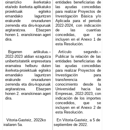
oinarrizko ikerketako
entidades beneficiarias de
eta/edo ikerketa aplikatuko
las ayudas concedidas
proiektuak egiteko
para realizar Proyectos de
emandako laguntzen
Investigación Básica y/o
erakunde onuradunen
Aplicada para el periodo
zerrenda eta diru-kopuruak
2022-2024, con indicación
argitaratzea. Ebazpen
de las cuantías
honen 1. eranskinean ageri
concedidas, que se
dira.
incluyen en el Anexo 1 de
esta Resolución.
Bigarren artikulua.–
Artículo segundo.–
2022-2023 aldian ezagutza
Publicar la relación de las
unibertsitatetik enpresetara
entidades beneficiarias de
eramatea helburu duten
las ayudas concedidas
ikerketa-proiektuak egiteko
para realizar Proyectos de
emandako laguntzen
Investigación para
erakunde onuradunen
transferencia de
zerrenda eta diru-kopuruak
conocimiento desde la
argitaratzea. Ebazpen
Universidad hacia las
honen 2. eranskinean ageri
Empresas, 2022-2023, con
dira.
indicación de los importes
concedidos, que se
incluyen en el Anexo 2 de
esta Resolución.
Vitoria-Gasteiz, 2022ko
En Vitoria-Gasteiz, a 5 de
irailaren 5a.
septiembre de 2022.