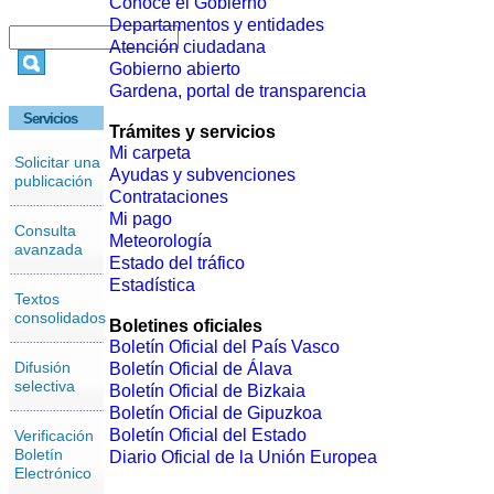
Conoce el Gobierno
Departamentos y entidades
Atención ciudadana
Gobierno abierto
Gardena, portal de transparencia
Servicios
Trámites y servicios
Mi carpeta
Solicitar una
Ayudas y subvenciones
publicación
Contrataciones
Mi pago
Consulta
Meteorología
avanzada
Estado del tráfico
Estadística
Textos
consolidados
Boletines oficiales
Boletín Oficial del País Vasco
Difusión
Boletín Oficial de Álava
selectiva
Boletín Oficial de Bizkaia
Boletín Oficial de Gipuzkoa
Boletín Oficial del Estado
Verificación
Boletín
Diario Oficial de la Unión Europea
Electrónico