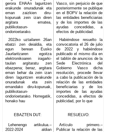
gerora EHAAn laguntzen
Vasco, sin perjuicio de que
erakunde onuradunak eta
posteriormente se publique
eman zaizkien diru-
en el BOPV la relación de
kopuruak zein izan diren
las entidades beneficiarias
argitara ematea,
y de los importes de las
publikotasun-
ayudas concedidas, a
ondorioetarako.
efectos de publicidad.
2022ko uztailaren 26an
Habiéndose resuelto la
ebatzi zen deialdia, eta
convocatoria el 26 de julio
egun berean Eusko
de 2022 y habiéndose
Jaurlaritzaren egoitza
publicado el mismo día en
elektronikoaren iragarki-
el tablón de anuncios de la
taulan argitaratu zen
Sede Electrónica del
ebazpena; beraz, argitara
Gobierno Vasco dicha
eman behar da zein izan
resolución, procede llevar
diren laguntzen erakunde
a cabo la publicación de la
onuradunak eta zein
relación de las entidades
emandako diru-kopuruak,
beneficiarias y de los
publikotasun-
importes de las ayudas
ondorioetarako. Horregatik,
concedidas, a efectos de
honako hau
publicidad, por lo que
EBAZTEN DUT:
RESUELVO:
Lehenengo artikulua.–
Artículo primero.–
2022-2024 aldian
Publicar la relación de las