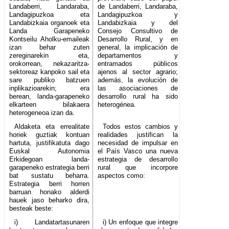
Landaberri, Landaraba,
de Landaberri, Landaraba,
Landagipuzkoa eta
Landagipuzkoa y
Landabizkaia organoek eta
Landabizkaia y del
Landa Garapeneko
Consejo Consultivo de
Kontseilu Aholku-emaileak
Desarrollo Rural, y en
izan behar zuten
general, la implicación de
zereginarekin eta,
departamentos y
orokorrean, nekazaritza-
entramados públicos
sektoreaz kanpoko sail eta
ajenos al sector agrario;
sare publiko batzuen
además, la evolución de
inplikazioarekin; era
las asociaciones de
berean, landa-garapeneko
desarrollo rural ha sido
elkarteen bilakaera
heterogénea.
heterogeneoa izan da.
Aldaketa eta errealitate
Todos estos cambios y
horiek guztiak kontuan
realidades justifican la
hartuta, justifikatuta dago
necesidad de impulsar en
Euskal Autonomia
el País Vasco una nueva
Erkidegoan landa-
estrategia de desarrollo
garapeneko estrategia berri
rural que incorpore
bat sustatu beharra.
aspectos como:
Estrategia berri horren
barruan honako alderdi
hauek jaso beharko dira,
besteak beste:
i) Landatartasunaren
i) Un enfoque que integre