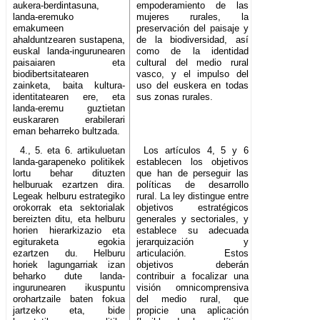
aukera-berdintasuna,
empoderamiento de las
landa-eremuko
mujeres rurales, la
emakumeen
preservación del paisaje y
ahalduntzearen sustapena,
de la biodiversidad, así
euskal landa-ingurunearen
como de la identidad
paisaiaren eta
cultural del medio rural
biodibertsitatearen
vasco, y el impulso del
zainketa, baita kultura-
uso del euskera en todas
identitatearen ere, eta
sus zonas rurales.
landa-eremu guztietan
euskararen erabilerari
eman beharreko bultzada.
4., 5. eta 6. artikuluetan
Los artículos 4, 5 y 6
landa-garapeneko politikek
establecen los objetivos
lortu behar dituzten
que han de perseguir las
helburuak ezartzen dira.
políticas de desarrollo
Legeak helburu estrategiko
rural. La ley distingue entre
orokorrak eta sektorialak
objetivos estratégicos
bereizten ditu, eta helburu
generales y sectoriales, y
horien hierarkizazio eta
establece su adecuada
egituraketa egokia
jerarquización y
ezartzen du. Helburu
articulación. Estos
horiek lagungarriak izan
objetivos deberán
beharko dute landa-
contribuir a focalizar una
ingurunearen ikuspuntu
visión omnicomprensiva
orohartzaile baten fokua
del medio rural, que
jartzeko eta, bide
propicie una aplicación