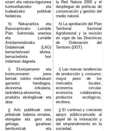
ezarri eta natura-ingurunea
la Red Natura 2000 y el
kontserbatzeko eta
despliegue de políticas de
kudeatzeko politikak
conservación y gestión del
hedatzea.
medio natural.
h) Nekazaritza eta
h) La aprobación del Plan
Basozaintzako Lurralde
Territorial Sectorial
Plan Sektoriala onestea
Agroforestal y la revisión
eta Lurralde
en vigor de las Directrices
Antolamendurako
de Ordenación del
Gidalerroak (LAG)
Territorio (DOT).
berraztertzeari ekitea,
berrazterketa hori
indarrean dagoela.
i) Ekoizpenaren eta
i) Las nuevas tendencias
kontsumoaren joera
de producción y consumo:
berriak: tokiko merkatuen
mayor peso de los
garrantzi handiagoa,
mercados locales,
ekonomia zirkularra,
economía circular,
lankidetza-ekonomia,
economía colaborativa,
produktu ekologikoak eta
productos ecológicos,
abar.
etcétera.
j) Arlo publikoak zein
j) El continuo y creciente
pribatuak babesa ematea,
apoyo público-privado al
etengabe eta gero eta
papel de la innovación y
gehiago, gizartean
del emprendimiento en la
berrikuntzak eta
sociedad.