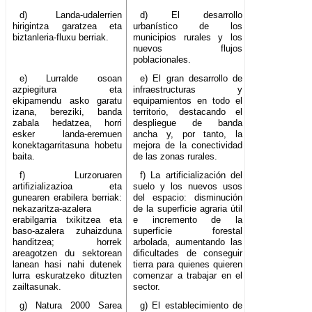
d) Landa-udalerrien
d) El desarrollo
hirigintza garatzea eta
urbanístico de los
biztanleria-fluxu berriak.
municipios rurales y los
nuevos flujos
poblacionales.
e) Lurralde osoan
e) El gran desarrollo de
azpiegitura eta
infraestructuras y
ekipamendu asko garatu
equipamientos en todo el
izana, bereziki, banda
territorio, destacando el
zabala hedatzea, horri
despliegue de banda
esker landa-eremuen
ancha y, por tanto, la
konektagarritasuna hobetu
mejora de la conectividad
baita.
de las zonas rurales.
f) Lurzoruaren
f) La artificialización del
artifizializazioa eta
suelo y los nuevos usos
gunearen erabilera berriak:
del espacio: disminución
nekazaritza-azalera
de la superficie agraria útil
erabilgarria txikitzea eta
e incremento de la
baso-azalera zuhaizduna
superficie forestal
handitzea; horrek
arbolada, aumentando las
areagotzen du sektorean
dificultades de conseguir
lanean hasi nahi dutenek
tierra para quienes quieren
lurra eskuratzeko dituzten
comenzar a trabajar en el
zailtasunak.
sector.
g) Natura 2000 Sarea
g) El establecimiento de