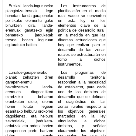
Euskal landa-inguruneko
Los instrumentos de
plangintza-tresnak lege
planificación en el medio
honetan landa-garapeneko
rural vasco se convierten
politikako elementu gako
en esta ley en los
bihurtzen dira, landa-
elementos clave de la
eremuak garatzeko egin
política de desarrollo rural,
beharreko jarduketak
en la medida en que las
tresna horien inguruan
diversas actuaciones que
egituratuko baitira.
hay que realizar para el
desarrollo de las zonas
rurales se estructurarán en
torno a dichos
instrumentos.
Lurralde-garapenerako
Los programas de
planak zehazten diren
desarrollo territorial
garapen-eremu
responden a la necesidad
bakoitzerako landa-
de establecer, para cada
eremuen diagnostikoa
uno de los ámbitos de
ezartzeko beharrari
desarrollo que se definan,
erantzuten diote, eremu
el diagnóstico de las
horiei lotuta legean
zonas rurales respecto a
ezarritako helburu orokorrei
los objetivos generales
dagokienez, eta helburu
marcados en la ley
sektorialak, jarduketa-
vinculados a dichos
ardatzak eta ardatz horien
ámbitos, y señalar
garapenean parte hartzen
claramente los objetivos
duten eragile
sectoriales, los ejes de