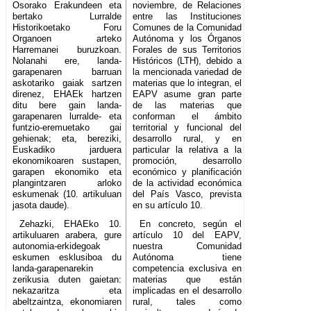
Osorako Erakundeen eta
noviembre, de Relaciones
bertako Lurralde
entre las Instituciones
Historikoetako Foru
Comunes de la Comunidad
Organoen arteko
Autónoma y los Órganos
Harremanei buruzkoan.
Forales de sus Territorios
Nolanahi ere, landa-
Históricos (LTH), debido a
garapenaren barruan
la mencionada variedad de
askotariko gaiak sartzen
materias que lo integran, el
direnez, EHAEk hartzen
EAPV asume gran parte
ditu bere gain landa-
de las materias que
garapenaren lurralde- eta
conforman el ámbito
funtzio-eremuetako gai
territorial y funcional del
gehienak; eta, bereziki,
desarrollo rural, y en
Euskadiko jarduera
particular la relativa a la
ekonomikoaren sustapen,
promoción, desarrollo
garapen ekonomiko eta
económico y planificación
plangintzaren arloko
de la actividad económica
eskumenak (10. artikuluan
del País Vasco, prevista
jasota daude).
en su artículo 10.
Zehazki, EHAEko 10.
En concreto, según el
artikuluaren arabera, gure
artículo 10 del EAPV,
autonomia-erkidegoak
nuestra Comunidad
eskumen esklusiboa du
Autónoma tiene
landa-garapenarekin
competencia exclusiva en
zerikusia duten gaietan:
materias que están
nekazaritza eta
implicadas en el desarrollo
abeltzaintza, ekonomiaren
rural, tales como