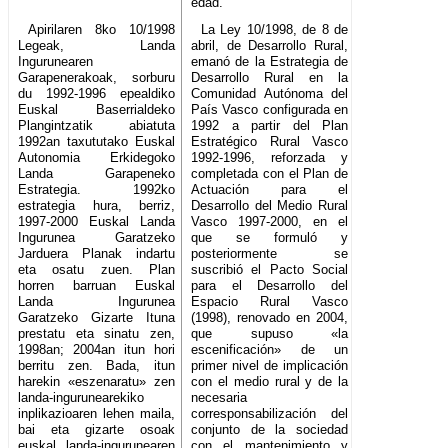
edad.
Apirilaren 8ko 10/1998
La Ley 10/1998, de 8 de
Legeak, Landa
abril, de Desarrollo Rural,
Ingurunearen
emanó de la Estrategia de
Garapenerakoak, sorburu
Desarrollo Rural en la
du 1992-1996 epealdiko
Comunidad Autónoma del
Euskal Baserrialdeko
País Vasco configurada en
Plangintzatik abiatuta
1992 a partir del Plan
1992an taxututako Euskal
Estratégico Rural Vasco
Autonomia Erkidegoko
1992-1996, reforzada y
Landa Garapeneko
completada con el Plan de
Estrategia. 1992ko
Actuación para el
estrategia hura, berriz,
Desarrollo del Medio Rural
1997-2000 Euskal Landa
Vasco 1997-2000, en el
Ingurunea Garatzeko
que se formuló y
Jarduera Planak indartu
posteriormente se
eta osatu zuen. Plan
suscribió el Pacto Social
horren barruan Euskal
para el Desarrollo del
Landa Ingurunea
Espacio Rural Vasco
Garatzeko Gizarte Ituna
(1998), renovado en 2004,
prestatu eta sinatu zen,
que supuso «la
1998an; 2004an itun hori
escenificación» de un
berritu zen. Bada, itun
primer nivel de implicación
harekin «eszenaratu» zen
con el medio rural y de la
landa-ingurunearekiko
necesaria
inplikazioaren lehen maila,
corresponsabilización del
bai eta gizarte osoak
conjunto de la sociedad
euskal landa-ingurunearen
con el mantenimiento y