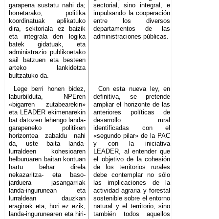
garapena sustatu nahi da;
sectorial, sino integral, e
horretarako, politika
impulsando la cooperación
koordinatuak aplikatuko
entre los diversos
dira, sektoriala ez baizik
departamentos de las
eta integrala den logika
administraciones públicas.
batek gidatuak, eta
administrazio publikoetako
sail batzuen eta besteen
arteko lankidetza
bultzatuko da.
Lege berri honen bidez,
Con esta nueva ley, en
laburbilduta, NPEren
definitiva, se pretende
«bigarren zutabearekin»
ampliar el horizonte de las
eta LEADER ekimenarekin
anteriores políticas de
bat datozen lehengo landa-
desarrollo rural
garapeneko politiken
identificadas con el
horizontea zabaldu nahi
«segundo pilar» de la PAC
da, uste baita landa-
y con la iniciativa
lurraldeen kohesioaren
LEADER, al entender que
helburuaren baitan kontuan
el objetivo de la cohesión
hartu behar direla
de los territorios rurales
nekazaritza- eta baso-
debe contemplar no sólo
jarduera jasangarriak
las implicaciones de la
landa-ingurunean eta
actividad agraria y forestal
lurraldean dauzkan
sostenible sobre el entorno
eraginak eta, hori ez ezik,
natural y el territorio, sino
landa-ingurunearen eta hiri-
también todos aquellos