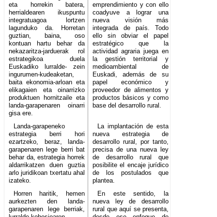
eta horrekin batera,
emprendimiento y con ello
herrialdearen ikuspuntu
coadyuve a lograr una
integratuagoa lortzen
nueva visión más
lagunduko da. Horretan
integrada de país. Todo
guztian, baina, oso
ello sin obviar el papel
kontuan hartu behar da
estratégico que la
nekazaritza-jarduerak rol
actividad agraria juega en
estrategikoa duela
la gestión territorial y
Euskadiko lurralde- zein
medioambiental de
ingurumen-kudeaketan,
Euskadi, además de su
baita ekonomia-arloan eta
papel económico y
elikagaien eta oinarrizko
proveedor de alimentos y
produktuen hornitzaile eta
productos básicos y como
landa-garapenaren oinarri
base del desarrollo rural.
gisa ere.
Landa-garapeneko
La implantación de esta
estrategia berri hori
nueva estrategia de
ezartzeko, beraz, landa-
desarrollo rural, por tanto,
garapenaren lege berri bat
precisa de una nueva ley
behar da, estrategia horrek
de desarrollo rural que
aldarrikatzen duen guztia
posibilite el encaje jurídico
arlo juridikoan txertatu ahal
de los postulados que
izateko.
plantea.
Horren haritik, hemen
En este sentido, la
aurkezten den landa-
nueva ley de desarrollo
garapenaren lege berriak,
rural que aquí se presenta,
lurralde-kohesioaren
desde ese enfoque de