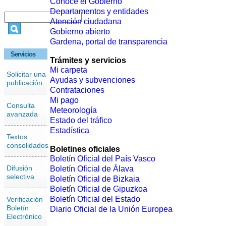
Conoce el Gobierno
Departamentos y entidades
Atención ciudadana
Gobierno abierto
Gardena, portal de transparencia
Servicios
Trámites y servicios
Mi carpeta
Solicitar una
Ayudas y subvenciones
publicación
Contrataciones
Mi pago
Consulta
Meteorología
avanzada
Estado del tráfico
Estadística
Textos
consolidados
Boletines oficiales
Boletín Oficial del País Vasco
Difusión
Boletín Oficial de Álava
selectiva
Boletín Oficial de Bizkaia
Boletín Oficial de Gipuzkoa
Boletín Oficial del Estado
Verificación
Boletín
Diario Oficial de la Unión Europea
Electrónico