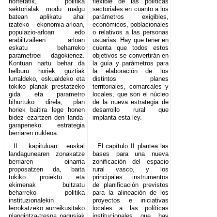
horretatik, politika
flexible de las políticas
sektorialak modu malgu
sectoriales en cuanto a los
batean aplikatu ahal
parámetros exigibles,
izateko ekonomia-arloan,
económicos, poblacionales
populazio-arloan edo
o relativos a las personas
erabiltzaileen arloan
usuarias. Hay que tener en
eskatu beharreko
cuenta que todos estos
parametroei dagokienez.
objetivos se convertirán en
Kontuan hartu behar da
la guía y parámetros para
helburu horiek guztiak
la elaboración de los
lurraldeko, eskualdeko eta
distintos planes
tokiko planak prestatzeko
territoriales, comarcales y
gida eta parametro
locales, que son el núcleo
bihurtuko direla, plan
de la nueva estrategia de
horiek baitira lege honen
desarrollo rural que
bidez ezartzen den landa-
implanta esta ley.
garapeneko estrategia
berriaren nukleoa.
II. kapituluan euskal
El capítulo II plantea las
landagunearen zonakatze
bases para una nueva
berriaren oinarria
zonificación del espacio
proposatzen da, baita
rural vasco, y los
tokiko proiektu eta
principales instrumentos
ekimenak bultzatu
de planificación previstos
beharreko politika
para la alineación de los
instituzionalekin
proyectos e iniciativas
lerrokatzeko aurreikusitako
locales a las políticas
plangintza-tresna nagusiak
institucionales que hay