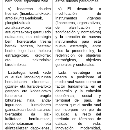
berri horiei egokituko zaie.
estos nuevos paradigmas.
v) Indarrean dauden
v) El desarrollo o
tresnak (finantza-arlokoak,
modificación de
antolakuntza-arlokoak,
instrumentos vigentes
plangintzakoak,
(financieros, organizativos,
zonakatzekoak eta
de planificación y
araugintzakoak) garatu edo
zonificación y normativos)
eraldatzea, eta estrategia
y la creación de nuevos
berri horretarako tresna
instrumentos para esta
berriak sortzea, besteak
nueva estrategia, entre
beste, lege hau, helburu
ellos la presente ley, la
estrategikoak, orokorrak
redefinición de objetivos
eta sektorialak
estratégicos, objetivos
birdefinitzea.
generales y sectoriales.
Estrategia horrek xede
Esta estrategia se
du euskal landa-ingurunea
orienta a posicionar al
herrialdearen ekonomia-,
medio rural vasco como un
gizarte- eta lurralde-arloko
factor fundamental en el
garapen eta kohesiorako
desarrollo y la cohesión
funtsezko eragile
económica, social y
bihurtzea; hala, landa-
territorial del país, de
ingurunea lurraldearen
manera que el medio rural
gainerakoan berdintasunez
se incorpore en pie de
txertatuko da bizi-
igualdad al resto del
kalitateari, berrikuntzari,
territorio en términos de
modernotasunari eta
calidad de vida,
ekintzailetzari dagokienez,
innovación, modernidad,