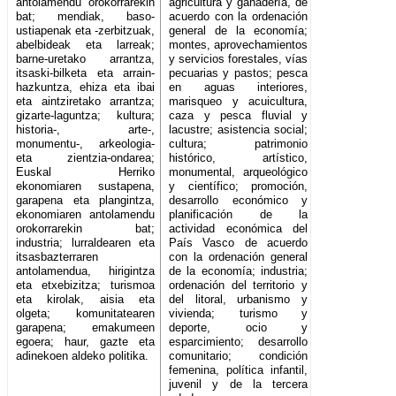
antolamendu orokorrarekin
agricultura y ganadería, de
bat; mendiak, baso-
acuerdo con la ordenación
ustiapenak eta -zerbitzuak,
general de la economía;
abelbideak eta larreak;
montes, aprovechamientos
barne-uretako arrantza,
y servicios forestales, vías
itsaski-bilketa eta arrain-
pecuarias y pastos; pesca
hazkuntza, ehiza eta ibai
en aguas interiores,
eta aintziretako arrantza;
marisqueo y acuicultura,
gizarte-laguntza; kultura;
caza y pesca fluvial y
historia-, arte-,
lacustre; asistencia social;
monumentu-, arkeologia-
cultura; patrimonio
eta zientzia-ondarea;
histórico, artístico,
Euskal Herriko
monumental, arqueológico
ekonomiaren sustapena,
y científico; promoción,
garapena eta plangintza,
desarrollo económico y
ekonomiaren antolamendu
planificación de la
orokorrarekin bat;
actividad económica del
industria; lurraldearen eta
País Vasco de acuerdo
itsasbazterraren
con la ordenación general
antolamendua, hirigintza
de la economía; industria;
eta etxebizitza; turismoa
ordenación del territorio y
eta kirolak, aisia eta
del litoral, urbanismo y
olgeta; komunitatearen
vivienda; turismo y
garapena; emakumeen
deporte, ocio y
egoera; haur, gazte eta
esparcimiento; desarrollo
adinekoen aldeko politika.
comunitario; condición
femenina, política infantil,
juvenil y de la tercera