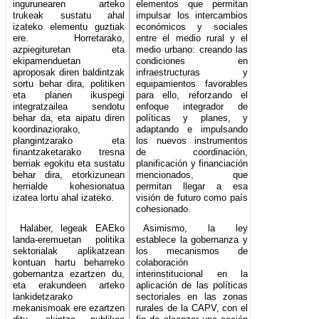
ingurunearen arteko
elementos que permitan
trukeak sustatu ahal
impulsar los intercambios
izateko elementu guztiak
económicos y sociales
ere. Horretarako,
entre el medio rural y el
azpiegituretan eta
medio urbano: creando las
ekipamenduetan
condiciones en
aproposak diren baldintzak
infraestructuras y
sortu behar dira, politiken
equipamientos favorables
eta planen ikuspegi
para ello, reforzando el
integratzailea sendotu
enfoque integrador de
behar da, eta aipatu diren
políticas y planes, y
koordinaziorako,
adaptando e impulsando
plangintzarako eta
los nuevos instrumentos
finantzaketarako tresna
de coordinación,
berriak egokitu eta sustatu
planificación y financiación
behar dira, etorkizunean
mencionados, que
herrialde kohesionatua
permitan llegar a esa
izatea lortu ahal izateko.
visión de futuro como país
cohesionado.
Halaber, legeak EAEko
Asimismo, la ley
landa-eremuetan politika
establece la gobernanza y
sektorialak aplikatzean
los mecanismos de
kontuan hartu beharreko
colaboración
gobernantza ezartzen du,
interinstitucional en la
eta erakundeen arteko
aplicación de las políticas
lankidetzarako
sectoriales en las zonas
mekanismoak ere ezartzen
rurales de la CAPV, con el