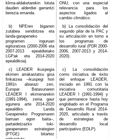
klima-aldaketarekin lotuta
ONU, con una especial
dauden alderdiei garrantzi
relevancia para los
berezia emanda.
aspectos ligados al
cambio climático.
b) NPEren bigarren
b) La consolidación del
zutabea sendotzea eta
segundo pilar de la PAC y
landa-garapeneko
su articulación en torno a
programen inguruan
los programas de
egituratzea (2000-2006 eta
desarrollo rural (PDR 2000-
2007-2013 epealdietako
2006, 2007-2013 y 2014-
LGPak eta 2014-2020
2020).
epealdikoa).
c) LEADER ikuspegia
c) La consolidación
ekimen arrakastatsu gisa
como iniciativa de éxito
finkatzea –ikuspegi hori
del enfoque LEADER,
1991n abiarazi zen,
iniciado en 1991 con la
Europar Batasunaren
iniciativa comunitaria
LEADER I ekimenarekin
LEADER I (1991-1994) y
(1991-1994), zeina gaur
que permanece hasta hoy
egunera arte 2014-2020
englobado en el Programa
epealdiko Landa
de Desarrollo Rural 2014-
Garapeneko Programaren
2020, articulado a través
barruan egon baita–,
de estrategias de
partaidetzazko toki-
desarrollo local
garapenaren estrategien
participativo (EDLP).
(PTGE) bitartez
egituratuta.