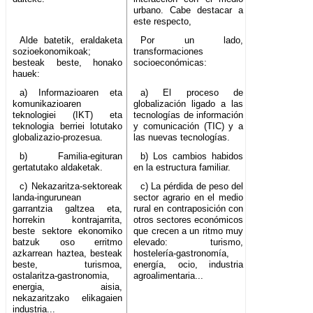
urbano. Cabe destacar a
este respecto,
Alde batetik, eraldaketa
Por un lado,
sozioekonomikoak;
transformaciones
besteak beste, honako
socioeconómicas:
hauek:
a) Informazioaren eta
a) El proceso de
komunikazioaren
globalización ligado a las
teknologiei (IKT) eta
tecnologías de información
teknologia berriei lotutako
y comunicación (TIC) y a
globalizazio-prozesua.
las nuevas tecnologías.
b) Familia-egituran
b) Los cambios habidos
gertatutako aldaketak.
en la estructura familiar.
c) Nekazaritza-sektoreak
c) La pérdida de peso del
landa-ingurunean
sector agrario en el medio
garrantzia galtzea eta,
rural en contraposición con
horrekin kontrajarrita,
otros sectores económicos
beste sektore ekonomiko
que crecen a un ritmo muy
batzuk oso erritmo
elevado: turismo,
azkarrean haztea, besteak
hostelería-gastronomía,
beste, turismoa,
energía, ocio, industria
ostalaritza-gastronomia,
agroalimentaria...
energia, aisia,
nekazaritzako elikagaien
industria...