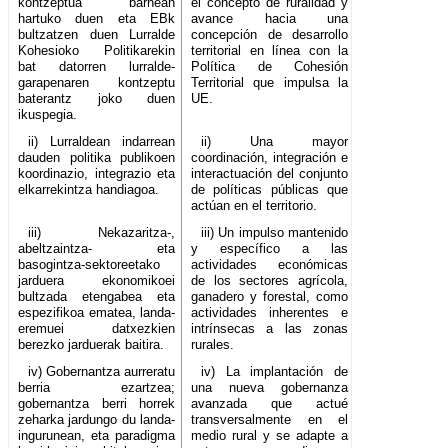
kontzeptua barnean
el concepto de ruralidad y
hartuko duen eta EBk
avance hacia una
bultzatzen duen Lurralde
concepción de desarrollo
Kohesioko Politikarekin
territorial en línea con la
bat datorren lurralde-
Política de Cohesión
garapenaren kontzeptu
Territorial que impulsa la
baterantz joko duen
UE.
ikuspegia.
ii) Lurraldean indarrean
ii) Una mayor
dauden politika publikoen
coordinación, integración e
koordinazio, integrazio eta
interactuación del conjunto
elkarrekintza handiagoa.
de políticas públicas que
actúan en el territorio.
iii) Nekazaritza-,
iii) Un impulso mantenido
abeltzaintza- eta
y específico a las
basogintza-sektoreetako
actividades económicas
jarduera ekonomikoei
de los sectores agrícola,
bultzada etengabea eta
ganadero y forestal, como
espezifikoa ematea, landa-
actividades inherentes e
eremuei datxezkien
intrínsecas a las zonas
berezko jarduerak baitira.
rurales.
iv) Gobernantza aurreratu
iv) La implantación de
berria ezartzea;
una nueva gobernanza
gobernantza berri horrek
avanzada que actué
zeharka jardungo du landa-
transversalmente en el
ingurunean, eta paradigma
medio rural y se adapte a