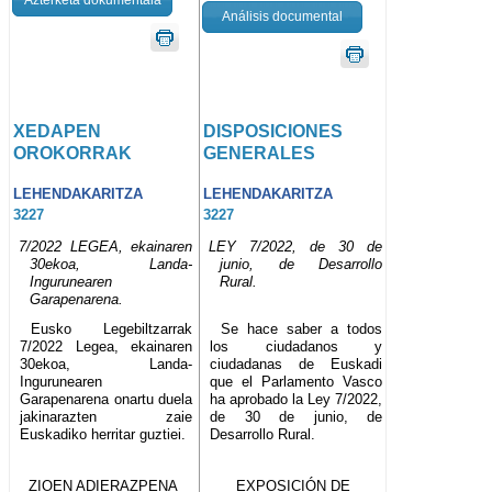
Análisis documental
XEDAPEN
DISPOSICIONES
OROKORRAK
GENERALES
LEHENDAKARITZA
LEHENDAKARITZA
3227
3227
7/2022 LEGEA, ekainaren
LEY 7/2022, de 30 de
30ekoa, Landa-
junio, de Desarrollo
Ingurunearen
Rural.
Garapenarena.
Eusko Legebiltzarrak
Se hace saber a todos
7/2022 Legea, ekainaren
los ciudadanos y
30ekoa, Landa-
ciudadanas de Euskadi
Ingurunearen
que el Parlamento Vasco
Garapenarena onartu duela
ha aprobado la Ley 7/2022,
jakinarazten zaie
de 30 de junio, de
Euskadiko herritar guztiei.
Desarrollo Rural.
ZIOEN ADIERAZPENA
EXPOSICIÓN DE