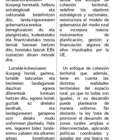
ikuspegi horretatik, helburu
cohesión territorial,
estrategikoak eta
redefine los objetivos
sektorialak birdefinitzen
estratégicos y sectoriales,
ditu, landa-ingurunearen
reestructura el modelo de
gobernantza-eredua
gobernanza del medio rural
berregituratzen du eta
e incorpora nuevos
plangintzako, kudeaketako
instrumentos de
eta finantzaketako tresna
planificación, gestión y
berriak barnean hartzen
financiación, algunos de
ditu; horietako batzuk EBk
ellos impulsados por la
sustatzen dituen tresnak
UE.
dira.
Lurralde-kohesioaren
Un enfoque de cohesión
ikuspegi horrek, gainera,
territorial que, además,
lurralde batzuetan eta
tiene en cuenta las
besteetan landaguneak
distintas realidades
dauzkan egoera
territoriales del espacio
diferenteak kontuan
rural, ya que no todas son
hartzen ditu, egoera horiek
iguales, ni su desarrollo
guztiak ez direlako
puede plantearse de
berdinak, eta
manera uniforme. No
landagunearen garapena
obstante, la ley trata de
ezin delako modu
promover el desarrollo de
uniformean planteatu. Hala
zonas rurales amplias e
ere, legearen bidez landa-
interconectadas, aplicando
eremu zabalen eta elkarren
políticas coordinadas y
artean konektatuen
guiadas por una lógica no