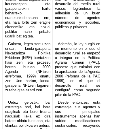
iraunarazpen eta
desarrollo del medio rural
garapenarekin hartu
vasco, lográndose la
beharreko
adhesión de un buen
erantzunkidetasuna ere,
número de agentes
eta hala lortu zen eragile
económicos y sociales,
ekonomiko eta sozial
públicos y privados.
publiko nahiz pribatu
ugarik bat egitea.
Gainera, legea sortu zen
Además, la ley surgió en
unean, landa-garapena
un momento en el que el
Nekazaritza Politika
desarrollo rural se empezó
Erkidean (NPE) txertatzen
a integrar en la Política
hasi zen, eta prozesu
Agraria Común (PAC),
horren buruan 2000
proceso que culminó con
Agenda (NPEren
la aprobación de la Agenda
erreforma, 1999) onartu
2000 (reforma de la PAC
zen. Une hartan, landa-
1999), en el que el
garapena NPEren bigarren
desarrollo rural se
zutabe gisa ezarri zen.
configuró como segundo
pilar de la PAC.
Orduz geroztik, bai
Desde entonces, esta
estrategia hori, bai bere
estrategia, sus agentes y
eragileak eta bere tresna
sus principales
nagusiak ia-ia ez dira
instrumentos apenas han
batere aldatu funtsean, eta
sufrido modificaciones
ekintza politikoaren ardura,
sustanciales, recayendo