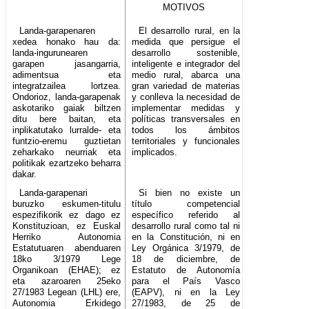
MOTIVOS
Landa-garapenaren
El desarrollo rural, en la
xedea honako hau da:
medida que persigue el
landa-ingurunearen
desarrollo sostenible,
garapen jasangarria,
inteligente e integrador del
adimentsua eta
medio rural, abarca una
integratzailea lortzea.
gran variedad de materias
Ondorioz, landa-garapenak
y conlleva la necesidad de
askotariko gaiak biltzen
implementar medidas y
ditu bere baitan, eta
políticas transversales en
inplikatutako lurralde- eta
todos los ámbitos
funtzio-eremu guztietan
territoriales y funcionales
zeharkako neurriak eta
implicados.
politikak ezartzeko beharra
dakar.
Landa-garapenari
Si bien no existe un
buruzko eskumen-titulu
título competencial
espezifikorik ez dago ez
específico referido al
Konstituzioan, ez Euskal
desarrollo rural como tal ni
Herriko Autonomia
en la Constitución, ni en
Estatutuaren abenduaren
Ley Orgánica 3/1979, de
18ko 3/1979 Lege
18 de diciembre, de
Organikoan (EHAE); ez
Estatuto de Autonomía
eta azaroaren 25eko
para el País Vasco
27/1983 Legean (LHL) ere,
(EAPV), ni en la Ley
Autonomia Erkidego
27/1983, de 25 de