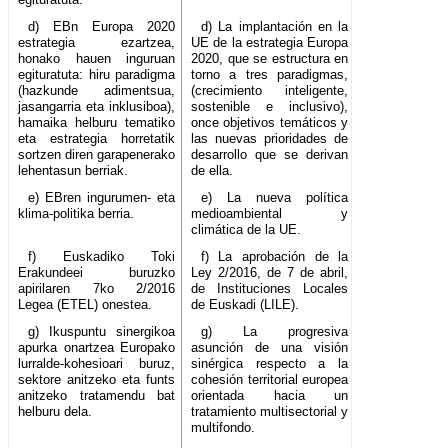
d) EBn Europa 2020
d) La implantación en la
estrategia ezartzea,
UE de la estrategia Europa
honako hauen inguruan
2020, que se estructura en
egituratuta: hiru paradigma
torno a tres paradigmas,
(hazkunde adimentsua,
(crecimiento inteligente,
jasangarria eta inklusiboa),
sostenible e inclusivo),
hamaika helburu tematiko
once objetivos temáticos y
eta estrategia horretatik
las nuevas prioridades de
sortzen diren garapenerako
desarrollo que se derivan
lehentasun berriak.
de ella.
e) EBren ingurumen- eta
e) La nueva política
klima-politika berria.
medioambiental y
climática de la UE.
f) Euskadiko Toki
f) La aprobación de la
Erakundeei buruzko
Ley 2/2016, de 7 de abril,
apirilaren 7ko 2/2016
de Instituciones Locales
Legea (ETEL) onestea.
de Euskadi (LILE).
g) Ikuspuntu sinergikoa
g) La progresiva
apurka onartzea Europako
asunción de una visión
lurralde-kohesioari buruz,
sinérgica respecto a la
sektore anitzeko eta funts
cohesión territorial europea
anitzeko tratamendu bat
orientada hacia un
helburu dela.
tratamiento multisectorial y
multifondo.