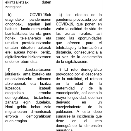
ekintzailetzak duten
zereginari.
k) COVID-19ak
k) Los efectos de la
eragindako pandemiaren
pandemia provocada por el
ondorioak, agerian jarri
COVID-19, que ponen en
baitute landa-eremuetako
valor la calidad de vida de
bizi-kalitatea, bai eta gune
las zonas rurales, así
horiek telelanerako eta
como las oportunidades
urrutiko prestakuntzarako
que ofrecen para el
ematen dituzten aukerak
teletrabajo y la formación a
ere; aukera horiek, berriz,
distancia, consecuencia a
digitalizazioa bizkortzearen
su vez de la aceleración
ondorioz etorri dira.
de la digitalización.
l) Jaiotza-tasaren
l) El reto demográfico
jaitsierak, ama izateko eta
provocado por el descenso
emantzipatzeko adinaren
de la natalidad, el retraso
atzerapenak eta bizitza
en la edad de la
luzeagoa izateak
maternidad y de la
eragindako erronka
emancipación, así como la
demografikoa, biztanleria
mayor longevidad, que han
zahartu egin dutelako.
derivado en un
Horri gehitu behar zaio
envejecimiento de la
migrazioaren dimentsioak
población. A esto debe
erronka demografikoan
sumarse la incidencia que
duen eragina.
tiene en el reto
demográfico la dimensión
migratoria.