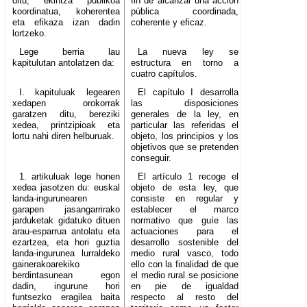
ditu, ekintza publikoa
fin de alcanzar una acción
koordinatua, koherentea
pública coordinada,
eta efikaza izan dadin
coherente y eficaz.
lortzeko.
Lege berria lau
La nueva ley se
kapitulutan antolatzen da:
estructura en torno a
cuatro capítulos.
I. kapituluak legearen
El capítulo I desarrolla
xedapen orokorrak
las disposiciones
garatzen ditu, bereziki
generales de la ley, en
xedea, printzipioak eta
particular las referidas el
lortu nahi diren helburuak.
objeto, los principios y los
objetivos que se pretenden
conseguir.
1. artikuluak lege honen
El artículo 1 recoge el
xedea jasotzen du: euskal
objeto de esta ley, que
landa-ingurunearen
consiste en regular y
garapen jasangarrirako
establecer el marco
jarduketak gidatuko dituen
normativo que guíe las
arau-esparrua antolatu eta
actuaciones para el
ezartzea, eta hori guztia
desarrollo sostenible del
landa-ingurunea lurraldeko
medio rural vasco, todo
gainerakoarekiko
ello con la finalidad de que
berdintasunean egon
el medio rural se posicione
dadin, ingurune hori
en pie de igualdad
funtsezko eragilea baita
respecto al resto del