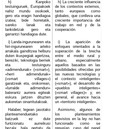
h) Kanpoko
h) La creciente influencia
testuinguruek, Europakoek
de los contextos externos,
nahiz mundu osokoek,
tanto europeos como
gero eta eragin handiagoa
globales, que conlleva una
izatea; bide horretatik,
creciente importancia del
sareko lanak eta
trabajo en red y de la
lankidetzak gero eta
cooperación.
garrantzi handiagoa dute.
i) Landa-ingurunearen eta
i) La aparición de
hiri-ingurunearen arteko
enfoques orientados a la
arrakala gainditzea helburu
superación de la brecha
duten ikuspegiak agertzea,
entre el medio rural y
bereziki, teknologia berriek
urbano, especialmente
eta testuinguru
aquellos basados en las
«adimendunak» («smart»),
posibilidades ofrecidas por
«herri adimendunak»
las nuevas tecnologías y
(«smart villages»)
el contexto «inteligente»
garatzeak eta, orokorrean,
(«smart»), el desarrollo de
«lurralde adimendun»
«pueblos inteligentes»
baterantz aurrera egiteak
(«smart villages)» y, en
eskura jartzen dituzten
general, el avance hacia
aukeretan oinarritutakoak.
un «territorio inteligente».
Halaber, legean jasotako
Asimismo, algunos de
planteamenduetako
los planteamientos
batzuek ez dute
previstos en la ley no han
funtzionatu aurreikusi
funcionado como se
bezala; hala gertatu da
preveían, caso del papel