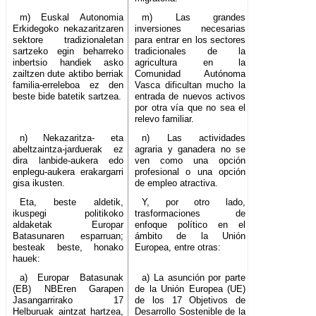
m) Euskal Autonomia
m) Las grandes
Erkidegoko nekazaritzaren
inversiones necesarias
sektore tradizionaletan
para entrar en los sectores
sartzeko egin beharreko
tradicionales de la
inbertsio handiek asko
agricultura en la
zailtzen dute aktibo berriak
Comunidad Autónoma
familia-erreleboa ez den
Vasca dificultan mucho la
beste bide batetik sartzea.
entrada de nuevos activos
por otra vía que no sea el
relevo familiar.
n) Nekazaritza- eta
n) Las actividades
abeltzaintza-jarduerak ez
agraria y ganadera no se
dira lanbide-aukera edo
ven como una opción
enplegu-aukera erakargarri
profesional o una opción
gisa ikusten.
de empleo atractiva.
Eta, beste aldetik,
Y, por otro lado,
ikuspegi politikoko
trasformaciones de
aldaketak Europar
enfoque político en el
Batasunaren esparruan;
ámbito de la Unión
besteak beste, honako
Europea, entre otras:
hauek:
a) Europar Batasunak
a) La asunción por parte
(EB) NBEren Garapen
de la Unión Europea (UE)
Jasangarrirako 17
de los 17 Objetivos de
Helburuak aintzat hartzea,
Desarrollo Sostenible de la