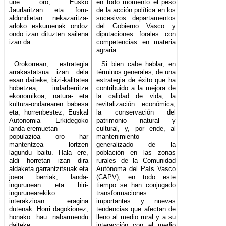
une oro, Eusko
en todo momento el peso
Jaurlaritzan eta foru-
de la acción política en los
aldundietan nekazaritza-
sucesivos departamentos
arloko eskumenak ondoz
del Gobierno Vasco y
ondo izan dituzten sailena
diputaciones forales con
izan da.
competencias en materia
agraria.
Orokorrean, estrategia
Si bien cabe hablar, en
arrakastatsua izan dela
términos generales, de una
esan daiteke, bizi-kalitatea
estrategia de éxito que ha
hobetzea, indarberritze
contribuido a la mejora de
ekonomikoa, natura- eta
la calidad de vida, la
kultura-ondarearen babesa
revitalización económica,
eta, horrenbestez, Euskal
la conservación del
Autonomia Erkidegoko
patrimonio natural y
landa-eremuetan
cultural, y, por ende, al
populazioa oro har
mantenimiento
mantentzea lortzen
generalizado de la
lagundu baitu. Hala ere,
población en las zonas
aldi horretan izan dira
rurales de la Comunidad
aldaketa garrantzitsuak eta
Autónoma del País Vasco
joera berriak, landa-
(CAPV), en todo este
ingurunean eta hiri-
tiempo se han conjugado
ingurunearekiko
transformaciones
interakzioan eragina
importantes y nuevas
dutenak. Horri dagokionez,
tendencias que afectan de
honako hau nabarmendu
lleno al medio rural y a su
daiteke:
interacción con el medio