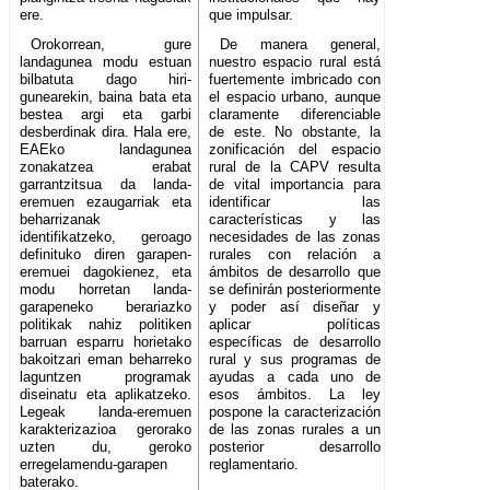
ere.
que impulsar.
Orokorrean, gure
De manera general,
landagunea modu estuan
nuestro espacio rural está
bilbatuta dago hiri-
fuertemente imbricado con
gunearekin, baina bata eta
el espacio urbano, aunque
bestea argi eta garbi
claramente diferenciable
desberdinak dira. Hala ere,
de este. No obstante, la
EAEko landagunea
zonificación del espacio
zonakatzea erabat
rural de la CAPV resulta
garrantzitsua da landa-
de vital importancia para
eremuen ezaugarriak eta
identificar las
beharrizanak
características y las
identifikatzeko, geroago
necesidades de las zonas
definituko diren garapen-
rurales con relación a
eremuei dagokienez, eta
ámbitos de desarrollo que
modu horretan landa-
se definirán posteriormente
garapeneko berariazko
y poder así diseñar y
politikak nahiz politiken
aplicar políticas
barruan esparru horietako
específicas de desarrollo
bakoitzari eman beharreko
rural y sus programas de
laguntzen programak
ayudas a cada uno de
diseinatu eta aplikatzeko.
esos ámbitos. La ley
Legeak landa-eremuen
pospone la caracterización
karakterizazioa gerorako
de las zonas rurales a un
uzten du, geroko
posterior desarrollo
erregelamendu-garapen
reglamentario.
baterako.