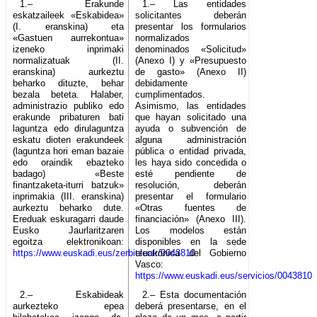
1.– Erakunde
1.– Las entidades
eskatzaileek «Eskabidea»
solicitantes deberán
(I. eranskina) eta
presentar los formularios
«Gastuen aurrekontua»
normalizados
izeneko inprimaki
denominados «Solicitud»
normalizatuak (II.
(Anexo I) y «Presupuesto
eranskina) aurkeztu
de gasto» (Anexo II)
beharko dituzte, behar
debidamente
bezala beteta. Halaber,
cumplimentados.
administrazio publiko edo
Asimismo, las entidades
erakunde pribaturen bati
que hayan solicitado una
laguntza edo dirulaguntza
ayuda o subvención de
eskatu dioten erakundeek
alguna administración
(laguntza hori eman bazaie
pública o entidad privada,
edo oraindik ebazteko
les haya sido concedida o
badago) «Beste
esté pendiente de
finantzaketa-iturri batzuk»
resolución, deberán
inprimakia (III. eranskina)
presentar el formulario
aurkeztu beharko dute.
«Otras fuentes de
Ereduak eskuragarri daude
financiación» (Anexo III).
Eusko Jaurlaritzaren
Los modelos están
egoitza elektronikoan:
disponibles en la sede
https://www.euskadi.eus/zerbitzuak/0043810
electrónica del Gobierno
Vasco:
https://www.euskadi.eus/servicios/0043810
2.– Eskabideak
2.– Esta documentación
aurkezteko epea
deberá presentarse, en el