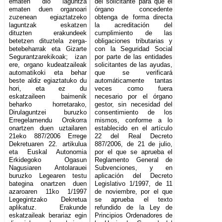
ematen dio laguntza
del solicitante para que el
ematen duen organoari
órgano concedente
zuzenean egiaztatzeko
obtenga de forma directa
laguntzak eskatzen
la acreditación del
dituzten erakundeek
cumplimiento de las
betetzen dituztela zerga-
obligaciones tributarias y
betebeharrak eta Gizarte
con la Seguridad Social
Segurantzarekikoak; izan
por parte de las entidades
ere, organo kudeatzaileak
solicitantes de las ayudas,
automatikoki eta behar
que se verificará
beste aldiz egiaztatuko du
automáticamente tantas
hori, eta ez du
veces como fuera
eskatzaileen baimenik
necesario por el órgano
beharko horretarako,
gestor, sin necesidad del
Dirulaguntzei buruzko
consentimiento de los
Erregelamendu Orokorra
mismos, conforme a lo
onartzen duen uztailaren
establecido en el artículo
21eko 887/2006 Errege
22 del Real Decreto
Dekretuaren 22. artikulua
887/2006, de 21 de julio,
eta Euskal Autonomia
por el que se aprueba el
Erkidegoko Ogasun
Reglamento General de
Nagusiaren Antolarauei
Subvenciones, y en
buruzko Legearen testu
aplicación del Decreto
bategina onartzen duen
Legislativo 1/1997, de 11
azaroaren 11ko 1/1997
de noviembre, por el que
Legegintzako Dekretua
se aprueba el texto
aplikatuz. Erakunde
refundido de la Ley de
eskatzaileak berariaz egin
Principios Ordenadores de