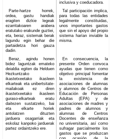
inclusiva y coeducadora.
Parte-hartze horrek,
Tal participación implica,
ordea, gastu handiak
para todas las entidades
eragiten dizkie legeak
legalmente constituidas,
ezarritakoaren arabera
unos importantes gastos
eratutako erakunde guztiei,
que sin el apoyo del propio
eta, beraz, sistemak berak
sistema harían inviable la
lagundu egin behar die
misma.
partaidetza hori gauza
dadin.
Beraz, agindu honen
En consecuencia, la
bidez laguntzak emateko
presente Orden convoca
deialdia egiten da Helduen
ayudas que tienen como
Hezkuntzako
objetivo principal fomentar
ikastetxeetako ikasleen
la existencia de
elkarteak eta unibertsitate-
asociaciones de alumnas
mailakoak ez diren
y alumnos de Centros de
ikastetxeetako ikasleen
Educación de Personas
guraso-elkarteak eratu
Adultas (EPA) y de
daitezen sustatzeko, bai
asociaciones de madres y
eta elkarte horiek
padres de alumnos y
antolatzen dituzten
alumnas de Centros
jarduera osagarriak eta
Docentes de enseñanza
eskolaz kanpoko jarduerak
no universitaria, así como
partez ordaintzeko ere.
sufragar parcialmente los
gastos que se produzcan
con ocasión de la