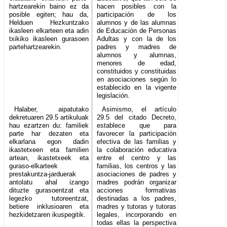
hartzearekin baino ez da
hacen posibles con la
posible egiten; hau da,
participación de los
Helduen Hezkuntzako
alumnos y de las alumnas
ikasleen elkarteen eta adin
de Educación de Personas
txikiko ikasleen gurasoen
Adultas y con la de los
partehartzearekin.
padres y madres de
alumnos y alumnas,
menores de edad,
constituidos y constituidas
en asociaciones según lo
establecido en la vigente
legislación.
Halaber, aipatutako
Asimismo, el artículo
dekretuaren 29.5 artikuluak
29.5 del citado Decreto,
hau ezartzen du: familiek
establece que para
parte har dezaten eta
favorecer la participación
elkarlana egon dadin
efectiva de las familias y
ikastetxeen eta familien
la colaboración educativa
artean, ikastetxeek eta
entre el centro y las
guraso-elkarteek
familias, los centros y las
prestakuntza-jarduerak
asociaciones de padres y
antolatu ahal izango
madres podrán organizar
dituzte gurasoentzat eta
acciones formativas
legezko tutoreentzat,
destinadas a los padres,
betiere inklusioaren eta
madres y tutoras y tutoras
hezkidetzaren ikuspegitik.
legales, incorporando en
todas ellas la perspectiva