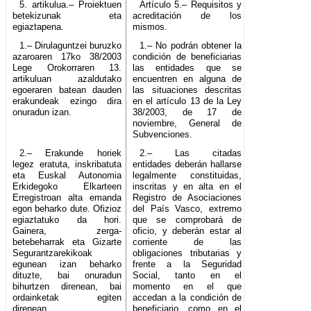
5. artikulua.– Proiektuen
Artículo 5.– Requisitos y
betekizunak eta
acreditación de los
egiaztapena.
mismos.
1.– Dirulaguntzei buruzko
1.– No podrán obtener la
azaroaren 17ko 38/2003
condición de beneficiarias
Lege Orokorraren 13.
las entidades que se
artikuluan azaldutako
encuentren en alguna de
egoeraren batean dauden
las situaciones descritas
erakundeak ezingo dira
en el artículo 13 de la Ley
onuradun izan.
38/2003, de 17 de
noviembre, General de
Subvenciones.
2.– Erakunde horiek
2.– Las citadas
legez eratuta, inskribatuta
entidades deberán hallarse
eta Euskal Autonomia
legalmente constituidas,
Erkidegoko Elkarteen
inscritas y en alta en el
Erregistroan alta emanda
Registro de Asociaciones
egon beharko dute. Ofizioz
del País Vasco, extremo
egiaztatuko da hori.
que se comprobará de
Gainera, zerga-
oficio, y deberán estar al
betebeharrak eta Gizarte
corriente de las
Segurantzarekikoak
obligaciones tributarias y
egunean izan beharko
frente a la Seguridad
dituzte, bai onuradun
Social, tanto en el
bihurtzen direnean, bai
momento en el que
ordainketak egiten
accedan a la condición de
direnean.
beneficiario, como en el