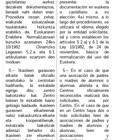
gaztelaniaz aurkez
presentar la
dezakete dokumentazioa,
documentación en euskera
beraiek nahi duten eran.
o castellano, a su
Prozedura osoan zehar,
elección. Así mismo, a lo
erakunde eskatzaileak
largo del procedimiento, se
hautatutako hizkuntza
utilizará el idioma elegido
erabiliko da, Euskararen
por la entidad solicitante,
Erabilera Normalizatzeari
tal y como establecen los
buruzko azaroaren 24ko
artículos 5.2.a) y 6.1 de la
10/1982 Oinarrizko
Ley 10/1982, de 24 de
Legearen 5.2.a eta 6.1
noviembre, básica de
artikuluetan ezartzen den
normalización del uso del
moduan.
Euskera.
5.– Ikasleen gurasoen
5.– En el caso de que
elkarte batek ofizialki
una asociación de padres
onartutako bi zentrotan
o madres de alumnos o
badihardu, bi eskabide
alumnas atienda a dos
egingo ditu; zentro
Centros oficialmente
bakoitzeko bat. Zentro
reconocidos realizará dos
batean bi eskabide baino
solicitudes, una por
gehiago badaude, ikasleen
Centro. En el caso de que
gurasoen elkarteenak
en un Centro haya dos o
nahiz irakaskuntza-elkarte
más solicitudes bien de
eta kooperatibenak,
asociaciones de padres y
eskatzaile bakoitzak
madres de alumnos y
adierazi beharko du
alumnas, bien de
ikasleen zer ehunekori
asociaciones y