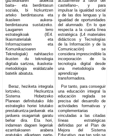
gaztelaniaren aldekoa
actualmente a favor del
baita– eta berdintasun
castellano–, y para
soziala, bi hizkuntzen
impulsar la igualdad social
arteko berdintasuna eta
y de las dos lenguas y la
ikasleen aukera-
igualdad de oportunidades
berdintasuna sustatzeko.
del alumnado. En lo que
Laugarren lerro
respecta a la cuarta línea
estrategikoak (IE4.
estratégica (L4 materiales
Ikasmaterialak eta
didácticos y Tecnologías
Informazioaren eta
de la Información y de la
Komunikazioaren
Comunicación) se
Teknologiak) nahitaezko
considera imprescindible la
ikusten du teknologia
incorporación de la
digitala sartzea, ikasketa-
tecnología digital desde
metodologia eraldatzaile
una metodología de
batetik abiatuta.
aprendizaje
transformadora.
Beraz, heziketa integrala
Por tanto, para conseguir
lortzeko, Hezkuntza
una educación integral la
Sistema Hobetzeko
educación reglada se
Planean definitutako ildo
precisa del desarrollo de
estrategiko horiei lotutako
actividades formativas y
prestakuntza-jarduerak eta
complementarias
jarduera osagarriak garatu
vinculadas a las citadas
behar dira. Eta hori,
líneas estratégicas
indarrean dagoen legeriak
definidas por el Plan de
ezarritakoaren arabera
Mejora del Sistema
eratutako elkarteen parte-
Educativo, que tan solo se