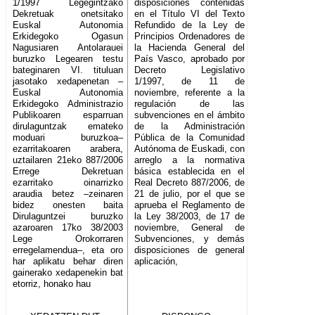
1/1997 Legegintzako
disposiciones contenidas
Dekretuak onetsitako
en el Título VI del Texto
Euskal Autonomia
Refundido de la Ley de
Erkidegoko Ogasun
Principios Ordenadores de
Nagusiaren Antolarauei
la Hacienda General del
buruzko Legearen testu
País Vasco, aprobado por
bateginaren VI. tituluan
Decreto Legislativo
jasotako xedapenetan –
1/1997, de 11 de
Euskal Autonomia
noviembre, referente a la
Erkidegoko Administrazio
regulación de las
Publikoaren esparruan
subvenciones en el ámbito
dirulaguntzak emateko
de la Administración
moduari buruzkoa–
Pública de la Comunidad
ezarritakoaren arabera,
Autónoma de Euskadi, con
uztailaren 21eko 887/2006
arreglo a la normativa
Errege Dekretuan
básica establecida en el
ezarritako oinarrizko
Real Decreto 887/2006, de
araudia betez –zeinaren
21 de julio, por el que se
bidez onesten baita
aprueba el Reglamento de
Dirulaguntzei buruzko
la Ley 38/2003, de 17 de
azaroaren 17ko 38/2003
noviembre, General de
Lege Orokorraren
Subvenciones, y demás
erregelamendua–, eta oro
disposiciones de general
har aplikatu behar diren
aplicación,
gainerako xedapenekin bat
etorriz, honako hau