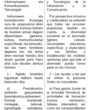
Informazioaren eta
y Tecnologías de la
Komunikazioaren
Información y la
Teknologiak.
Comunicación.
Inklusioaren eta
Por perspectiva inclusiva
hezkidetzaren ikuspegia
y coeducadora se entiende
zera da: proposatzen diren
que todas las acciones
ekintzetan kontuan hartuko
propuestas tendrán en
da ikasleen artean dagoen
cuenta la diversidad
dibertsitatea (generoa,
existente en el alumnado
kultura, hezkuntza-behar
(género, cultural,
espezifikoak eta bereziak),
necesidades educativas
bai eta haien familietan
específicas y especiales)
dagoena ere, eta behar
y sus familias, y
diren neurriak hartuko dira
establecerán las medidas
ikasle guztiek parte hartu
oportunas para que todo el
ahal izan dezaten ekintza
alumnado pueda tomar
horietan.
parte en las mismas.
1.– Agindu honetako
1.– Las ayudas a las que
laguntzak helburu hauek
se refiere la presente
betetzeko dira:
Orden se concederán:
a) Prestakuntza-
a) Para gastos (coste de
jardueren gastuetarako
la actividad formativa) de
(prestakuntza-jardueraren
actividades de formación
kostua): ikastaroak,
(cursos, seminarios,
mintegiak, tailerrak,
talleres, internados), así
barnetegiak; antolaketa-
como los correspondientes