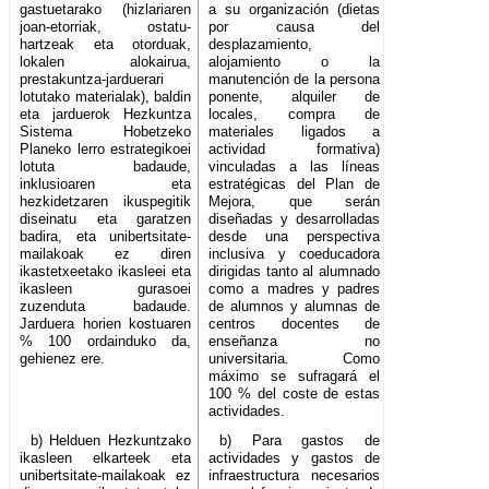
gastuetarako (hizlariaren
a su organización (dietas
joan-etorriak, ostatu-
por causa del
hartzeak eta otorduak,
desplazamiento,
lokalen alokairua,
alojamiento o la
prestakuntza-jarduerari
manutención de la persona
lotutako materialak), baldin
ponente, alquiler de
eta jarduerok Hezkuntza
locales, compra de
Sistema Hobetzeko
materiales ligados a
Planeko lerro estrategikoei
actividad formativa)
lotuta badaude,
vinculadas a las líneas
inklusioaren eta
estratégicas del Plan de
hezkidetzaren ikuspegitik
Mejora, que serán
diseinatu eta garatzen
diseñadas y desarrolladas
badira, eta unibertsitate-
desde una perspectiva
mailakoak ez diren
inclusiva y coeducadora
ikastetxeetako ikasleei eta
dirigidas tanto al alumnado
ikasleen gurasoei
como a madres y padres
zuzenduta badaude.
de alumnos y alumnas de
Jarduera horien kostuaren
centros docentes de
% 100 ordainduko da,
enseñanza no
gehienez ere.
universitaria. Como
máximo se sufragará el
100 % del coste de estas
actividades.
b) Helduen Hezkuntzako
b) Para gastos de
ikasleen elkarteek eta
actividades y gastos de
unibertsitate-mailakoak ez
infraestructura necesarios