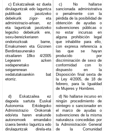
c) Eskatzaileak ez duela
c) No hallarse
dirulaguntzak edo laguntza
sancionada administrativa
publikoak jasotzeko
o penalmente con la
debekurik zigor- eta
pérdida de la posibilidad de
administrazio-arloan, ez
obtención de ayudas o
eta laguntzak jasotzeko
subvenciones públicas o
legezko debekurik ere,
no estar incursas en
sexu-bereizkeriaren
alguna prohibición legal
ondoriozkoak barne,
que inhabilite para ello,
Emakumeen eta Gizonen
con expresa referencia a
Berdintasunerako
las que se hayan
otsailaren 18ko 4/2005
producido por
Legearen azken
discriminación de sexo de
xedapenetako
conformidad con lo
seigarrenean
dispuesto en la
xedatutakoarekin bat
Disposición final sexta de
etorriz.
la Ley 4/2005, de 18 de
febrero, para la Igualdad
de Mujeres y Hombres.
d) Eskatzailea ez
d) No hallarse incurso en
dagoela sartuta Euskal
ningún procedimiento de
Autonomia Erkidegoko
reintegro o sancionador en
Administrazio Orokorrak
el marco de ayudas o
edo/eta haren erakunde
subvenciones de la misma
autonomoek emandako
naturaleza concedidas por
izaera bereko laguntza edo
la Administración General
dirulaguntzak direla-eta
de la Comunidad