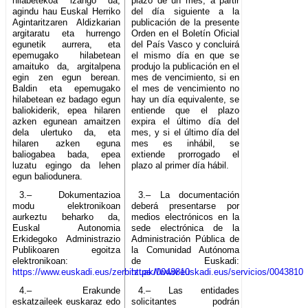
hilabetekoa izango da,
plazo de un mes, a partir
agindu hau Euskal Herriko
del día siguiente a la
Agintaritzaren Aldizkarian
publicación de la presente
argitaratu eta hurrengo
Orden en el Boletín Oficial
egunetik aurrera, eta
del País Vasco y concluirá
epemugako hilabetean
el mismo día en que se
amaituko da, argitalpena
produjo la publicación en el
egin zen egun berean.
mes de vencimiento, si en
Baldin eta epemugako
el mes de vencimiento no
hilabetean ez badago egun
hay un día equivalente, se
baliokiderik, epea hilaren
entiende que el plazo
azken egunean amaitzen
expira el último día del
dela ulertuko da, eta
mes, y si el último día del
hilaren azken eguna
mes es inhábil, se
baliogabea bada, epea
extiende prorrogado el
luzatu egingo da lehen
plazo al primer día hábil.
egun baliodunera.
3.– Dokumentazioa
3.– La documentación
modu elektronikoan
deberá presentarse por
aurkeztu beharko da,
medios electrónicos en la
Euskal Autonomia
sede electrónica de la
Erkidegoko Administrazio
Administración Pública de
Publikoaren egoitza
la Comunidad Autónoma
elektronikoan:
de Euskadi:
https://www.euskadi.eus/zerbitzuak/0043810
https://www.euskadi.eus/servicios/0043810
4.– Erakunde
4.– Las entidades
eskatzaileek euskaraz edo
solicitantes podrán