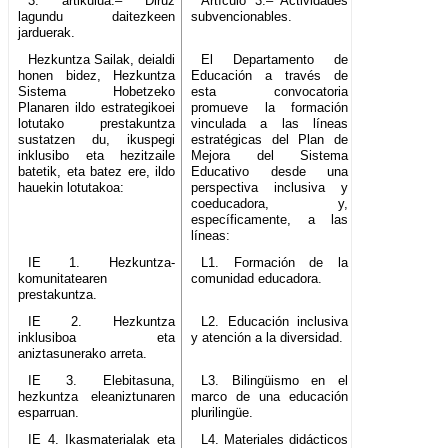
3. artikulua.– Diruz
Artículo 3.– Actividades
lagundu daitezkeen
subvencionables.
jarduerak.
Hezkuntza Sailak, deialdi
El Departamento de
honen bidez, Hezkuntza
Educación a través de
Sistema Hobetzeko
esta convocatoria
Planaren ildo estrategikoei
promueve la formación
lotutako prestakuntza
vinculada a las líneas
sustatzen du, ikuspegi
estratégicas del Plan de
inklusibo eta hezitzaile
Mejora del Sistema
batetik, eta batez ere, ildo
Educativo desde una
hauekin lotutakoa:
perspectiva inclusiva y
coeducadora, y,
específicamente, a las
líneas:
IE 1. Hezkuntza-
L1. Formación de la
komunitatearen
comunidad educadora.
prestakuntza.
IE 2. Hezkuntza
L2. Educación inclusiva
inklusiboa eta
y atención a la diversidad.
aniztasunerako arreta.
IE 3. Elebitasuna,
L3. Bilingüismo en el
hezkuntza eleaniztunaren
marco de una educación
esparruan.
plurilingüe.
IE 4. Ikasmaterialak eta
L4. Materiales didácticos