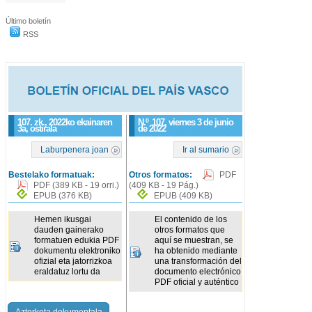
Último boletín
RSS
107. zk., 2022ko ekainaren
N.º
107
, viernes 3 de junio
3a, ostirala
de 2022
Laburpenera joan
Ir al sumario
Bestelako formatuak:
Otros formatos:
PDF
PDF
(389 KB - 19 orri.)
(409 KB - 19 Pág.)
EPUB
(376 KB)
EPUB
(409 KB)
Hemen ikusgai
El contenido de los
dauden gainerako
otros formatos que
formatuen edukia PDF
aquí se muestran, se
dokumentu elektroniko
ha obtenido mediante
ofizial eta jatorrizkoa
una transformación del
eraldatuz lortu da
documento electrónico
PDF oficial y auténtico
Azterketa dokumentala