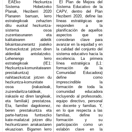
EAEko Hezkuntza
El Plan de Mejora del
Sistema Hobetzeko
Sistema Educativo de la
Planak, Heziberri 2020
CAPV, dentro del Plan
Planaren barruan, lerro
Heziberri 2020, define las
estrategikoak zehazten
líneas estratégicas que
ditu euskal hezkuntza-
responden a la
sistema osoa
planificación de aquellos
zuzentasunaren eta
aspectos que se
kalitatearen aldetik
consideran clave para
bikaintasunerantz joateko
avanzar en la equidad y en
funtsezkotzat jotzen diren
la calidad del conjunto del
alderdiak antolatzeko.
sistema educativo hacia la
Lehenengo lerro
excelencia. La primera
estrategikoak (IE1:
línea estratégica (L1:
Hezkuntza-komunitatearen
formación de la
prestakuntza)
Comunidad Educadora)
nahitaezkotzat jotzen du
define como
hezkuntza-komunitate
imprescindible la
osoa (irakasleak,
formación de toda la
zuzendaritza-taldeak,
comunidad educadora
irakasle ez diren langileak,
incluyendo al profesorado,
eta familiak) prestatzea.
equipo directivo, personal
Eta, familiei dagokienez,
no docente y familias. Y,
beren prestakuntza eta
en lo que respecta a las
parte-hartzea funtsezko
familias, define su
kate-mailatzat jotzen ditu
formación y su
hezkuntzaren arrakastaren
participación como un
ekuazioan. Bigarren lerro
eslabón clave en la