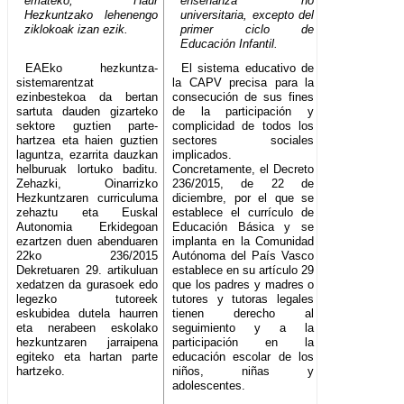
emateko, Haur
enseñanza no
Hezkuntzako lehenengo
universitaria, excepto del
ziklokoak izan ezik.
primer ciclo de
Educación Infantil.
EAEko hezkuntza-
El sistema educativo de
sistemarentzat
la CAPV precisa para la
ezinbestekoa da bertan
consecución de sus fines
sartuta dauden gizarteko
de la participación y
sektore guztien parte-
complicidad de todos los
hartzea eta haien guztien
sectores sociales
laguntza, ezarrita dauzkan
implicados.
helburuak lortuko baditu.
Concretamente, el Decreto
Zehazki, Oinarrizko
236/2015, de 22 de
Hezkuntzaren curriculuma
diciembre, por el que se
zehaztu eta Euskal
establece el currículo de
Autonomia Erkidegoan
Educación Básica y se
ezartzen duen abenduaren
implanta en la Comunidad
22ko 236/2015
Autónoma del País Vasco
Dekretuaren 29. artikuluan
establece en su artículo 29
xedatzen da gurasoek edo
que los padres y madres o
legezko tutoreek
tutores y tutoras legales
eskubidea dutela haurren
tienen derecho al
eta nerabeen eskolako
seguimiento y a la
hezkuntzaren jarraipena
participación en la
egiteko eta hartan parte
educación escolar de los
hartzeko.
niños, niñas y
adolescentes.