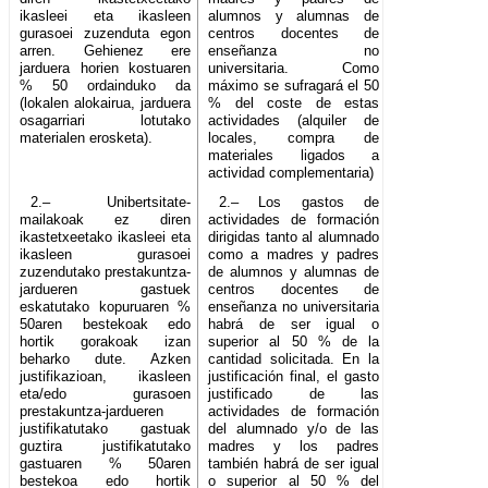
ikasleei eta ikasleen
alumnos y alumnas de
gurasoei zuzenduta egon
centros docentes de
arren. Gehienez ere
enseñanza no
jarduera horien kostuaren
universitaria. Como
% 50 ordainduko da
máximo se sufragará el 50
(lokalen alokairua, jarduera
% del coste de estas
osagarriari lotutako
actividades (alquiler de
materialen erosketa).
locales, compra de
materiales ligados a
actividad complementaria)
2.– Unibertsitate-
2.– Los gastos de
mailakoak ez diren
actividades de formación
ikastetxeetako ikasleei eta
dirigidas tanto al alumnado
ikasleen gurasoei
como a madres y padres
zuzendutako prestakuntza-
de alumnos y alumnas de
jardueren gastuek
centros docentes de
eskatutako kopuruaren %
enseñanza no universitaria
50aren bestekoak edo
habrá de ser igual o
hortik gorakoak izan
superior al 50 % de la
beharko dute. Azken
cantidad solicitada. En la
justifikazioan, ikasleen
justificación final, el gasto
eta/edo gurasoen
justificado de las
prestakuntza-jardueren
actividades de formación
justifikatutako gastuak
del alumnado y/o de las
guztira justifikatutako
madres y los padres
gastuaren % 50aren
también habrá de ser igual
bestekoa edo hortik
o superior al 50 % del