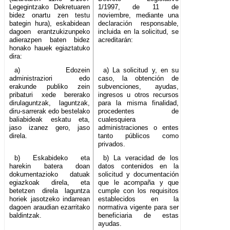
Legegintzako Dekretuaren
1/1997, de 11 de
bidez onartu zen testu
noviembre, mediante una
bategin hura), eskabidean
declaración responsable,
dagoen erantzukizunpeko
incluida en la solicitud, se
adierazpen baten bidez
acreditarán:
honako hauek egiaztatuko
dira:
a) Edozein
a) La solicitud y, en su
administraziori edo
caso, la obtención de
erakunde publiko zein
subvenciones, ayudas,
pribaturi xede bererako
ingresos u otros recursos
dirulaguntzak, laguntzak,
para la misma finalidad,
diru-sarrerak edo bestelako
procedentes de
baliabideak eskatu eta,
cualesquiera
jaso izanez gero, jaso
administraciones o entes
direla.
tanto públicos como
privados.
b) Eskabideko eta
b) La veracidad de los
harekin batera doan
datos contenidos en la
dokumentazioko datuak
solicitud y documentación
egiazkoak direla, eta
que le acompaña y que
betetzen direla laguntza
cumple con los requisitos
horiek jasotzeko indarrean
establecidos en la
dagoen araudian ezarritako
normativa vigente para ser
baldintzak.
beneficiaria de estas
ayudas.