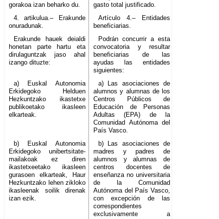
gorakoa izan beharko du.
gasto total justificado.
4. artikulua.– Erakunde
Artículo 4.– Entidades
onuradunak.
beneficiarias.
Erakunde hauek deialdi
Podrán concurrir a esta
honetan parte hartu eta
convocatoria y resultar
dirulaguntzak jaso ahal
beneficiarias de las
izango dituzte:
ayudas las entidades
siguientes:
a) Euskal Autonomia
a) Las asociaciones de
Erkidegoko Helduen
alumnos y alumnas de los
Hezkuntzako ikastetxe
Centros Públicos de
publikoetako ikasleen
Educación de Personas
elkarteak.
Adultas (EPA) de la
Comunidad Autónoma del
País Vasco.
b) Euskal Autonomia
b) Las asociaciones de
Erkidegoko unibertsitate-
madres y padres de
mailakoak ez diren
alumnos y alumnas de
ikastetxeetako ikasleen
centros docentes de
gurasoen elkarteak, Haur
enseñanza no universitaria
Hezkuntzako lehen zikloko
de la Comunidad
ikasleenak soilik direnak
Autónoma del País Vasco,
izan ezik.
con excepción de las
correspondientes
exclusivamente a