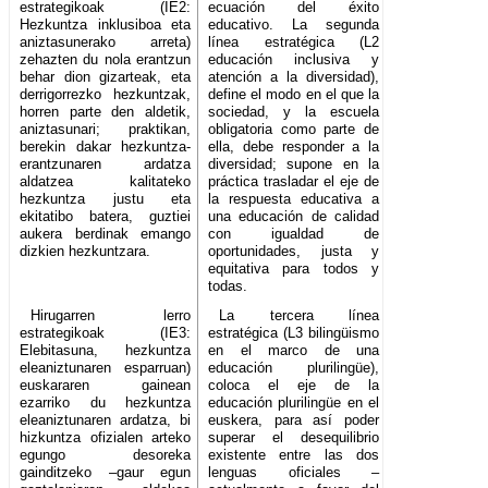
estrategikoak (IE2:
ecuación del éxito
Hezkuntza inklusiboa eta
educativo. La segunda
aniztasunerako arreta)
línea estratégica (L2
zehazten du nola erantzun
educación inclusiva y
behar dion gizarteak, eta
atención a la diversidad),
derrigorrezko hezkuntzak,
define el modo en el que la
horren parte den aldetik,
sociedad, y la escuela
aniztasunari; praktikan,
obligatoria como parte de
berekin dakar hezkuntza-
ella, debe responder a la
erantzunaren ardatza
diversidad; supone en la
aldatzea kalitateko
práctica trasladar el eje de
hezkuntza justu eta
la respuesta educativa a
ekitatibo batera, guztiei
una educación de calidad
aukera berdinak emango
con igualdad de
dizkien hezkuntzara.
oportunidades, justa y
equitativa para todos y
todas.
Hirugarren lerro
La tercera línea
estrategikoak (IE3:
estratégica (L3 bilingüismo
Elebitasuna, hezkuntza
en el marco de una
eleaniztunaren esparruan)
educación plurilingüe),
euskararen gainean
coloca el eje de la
ezarriko du hezkuntza
educación plurilingüe en el
eleaniztunaren ardatza, bi
euskera, para así poder
hizkuntza ofizialen arteko
superar el desequilibrio
egungo desoreka
existente entre las dos
gainditzeko –gaur egun
lenguas oficiales –