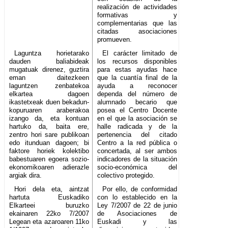
realización de actividades
formativas y
complementarias que las
citadas asociaciones
promueven.
Laguntza horietarako
El carácter limitado de
dauden baliabideak
los recursos disponibles
mugatuak direnez, guztira
para estas ayudas hace
eman daitezkeen
que la cuantía final de la
laguntzen zenbatekoa
ayuda a reconocer
elkartea dagoen
dependa del número de
ikastetxeak duen bekadun-
alumnado becario que
kopuruaren araberakoa
posea el Centro Docente
izango da, eta kontuan
en el que la asociación se
hartuko da, baita ere,
halle radicada y de la
zentro hori sare publikoan
pertenencia del citado
edo itunduan dagoen; bi
Centro a la red pública o
faktore horiek kolektibo
concertada, al ser ambos
babestuaren egoera sozio-
indicadores de la situación
ekonomikoaren adierazle
socio-económica del
argiak dira.
colectivo protegido.
Hori dela eta, aintzat
Por ello, de conformidad
hartuta Euskadiko
con lo establecido en la
Elkarteei buruzko
Ley 7/2007 de 22 de junio
ekainaren 22ko 7/2007
de Asociaciones de
Legean eta azaroaren 11ko
Euskadi y las