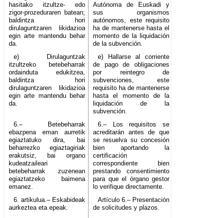
hasitako itzultze- edo
Autónoma de Euskadi y
zigor-prozeduraren batean;
sus organismos
baldintza hori
autónomos, este requisito
dirulaguntzaren likidazioa
ha de mantenerse hasta el
egin arte mantendu behar
momento de la liquidación
da.
de la subvención.
e) Dirulaguntzak
e) Hallarse al corriente
itzultzeko betebeharrak
de pago de obligaciones
ordainduta edukitzea,
por reintegro de
baldintza hori
subvenciones, este
dirulaguntzaren likidazioa
requisito ha de mantenerse
egin arte mantendu behar
hasta el momento de la
da.
liquidación de la
subvención.
6.– Betebeharrak
6.– Los requisitos se
ebazpena eman aurretik
acreditarán antes de que
egiaztatuko dira, bai
se resuelva su concesión
beharrezko egiaztagiriak
bien aportando la
erakutsiz, bai organo
certificación
kudeatzaileari
correspondiente bien
betebeharrak zuzenean
prestando consentimiento
egiaztatzeko baimena
para que el órgano gestor
emanez.
lo verifique directamente.
6. artikulua.– Eskabideak
Artículo 6.– Presentación
aurkeztea eta epeak.
de solicitudes y plazos.