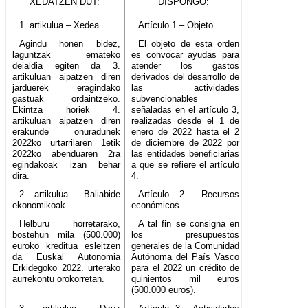
XEDATZEN DUT:
DISPONGO:
1. artikulua.– Xedea.
Artículo 1.– Objeto.
Agindu honen bidez,
El objeto de esta orden
laguntzak emateko
es convocar ayudas para
deialdia egiten da 3.
atender los gastos
artikuluan aipatzen diren
derivados del desarrollo de
jarduerek eragindako
las actividades
gastuak ordaintzeko.
subvencionables
Ekintza horiek 4.
señaladas en el artículo 3,
artikuluan aipatzen diren
realizadas desde el 1 de
erakunde onuradunek
enero de 2022 hasta el 2
2022ko urtarrilaren 1etik
de diciembre de 2022 por
2022ko abenduaren 2ra
las entidades beneficiarias
egindakoak izan behar
a que se refiere el artículo
dira.
4.
2. artikulua.– Baliabide
Artículo 2.– Recursos
ekonomikoak.
económicos.
Helburu horretarako,
A tal fin se consigna en
bostehun mila (500.000)
los presupuestos
euroko kreditua esleitzen
generales de la Comunidad
da Euskal Autonomia
Autónoma del País Vasco
Erkidegoko 2022. urterako
para el 2022 un crédito de
aurrekontu orokorretan.
quinientos mil euros
(500.000 euros).