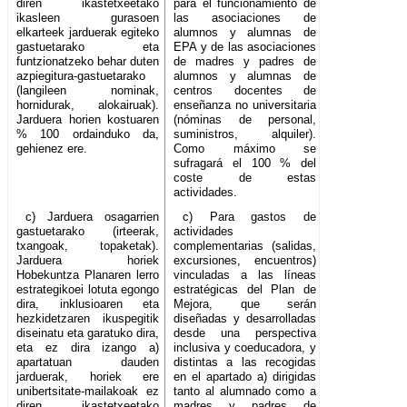
diren ikastetxeetako
para el funcionamiento de
ikasleen gurasoen
las asociaciones de
elkarteek jarduerak egiteko
alumnos y alumnas de
gastuetarako eta
EPA y de las asociaciones
funtzionatzeko behar duten
de madres y padres de
azpiegitura-gastuetarako
alumnos y alumnas de
(langileen nominak,
centros docentes de
hornidurak, alokairuak).
enseñanza no universitaria
Jarduera horien kostuaren
(nóminas de personal,
% 100 ordainduko da,
suministros, alquiler).
gehienez ere.
Como máximo se
sufragará el 100 % del
coste de estas
actividades.
c) Jarduera osagarrien
c) Para gastos de
gastuetarako (irteerak,
actividades
txangoak, topaketak).
complementarias (salidas,
Jarduera horiek
excursiones, encuentros)
Hobekuntza Planaren lerro
vinculadas a las líneas
estrategikoei lotuta egongo
estratégicas del Plan de
dira, inklusioaren eta
Mejora, que serán
hezkidetzaren ikuspegitik
diseñadas y desarrolladas
diseinatu eta garatuko dira,
desde una perspectiva
eta ez dira izango a)
inclusiva y coeducadora, y
apartatuan dauden
distintas a las recogidas
jarduerak, horiek ere
en el apartado a) dirigidas
unibertsitate-mailakoak ez
tanto al alumnado como a
diren ikastetxeetako
madres y padres de