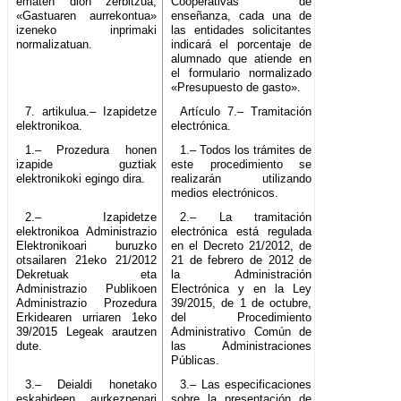
ematen dion zerbitzua,
Cooperativas de
«Gastuaren aurrekontua»
enseñanza, cada una de
izeneko inprimaki
las entidades solicitantes
normalizatuan.
indicará el porcentaje de
alumnado que atiende en
el formulario normalizado
«Presupuesto de gasto».
7. artikulua.– Izapidetze
Artículo 7.– Tramitación
elektronikoa.
electrónica.
1.– Prozedura honen
1.– Todos los trámites de
izapide guztiak
este procedimiento se
elektronikoki egingo dira.
realizarán utilizando
medios electrónicos.
2.– Izapidetze
2.– La tramitación
elektronikoa Administrazio
electrónica está regulada
Elektronikoari buruzko
en el Decreto 21/2012, de
otsailaren 21eko 21/2012
21 de febrero de 2012 de
Dekretuak eta
la Administración
Administrazio Publikoen
Electrónica y en la Ley
Administrazio Prozedura
39/2015, de 1 de octubre,
Erkidearen urriaren 1eko
del Procedimiento
39/2015 Legeak arautzen
Administrativo Común de
dute.
las Administraciones
Públicas.
3.– Deialdi honetako
3.– Las especificaciones
eskabideen aurkezpenari
sobre la presentación de