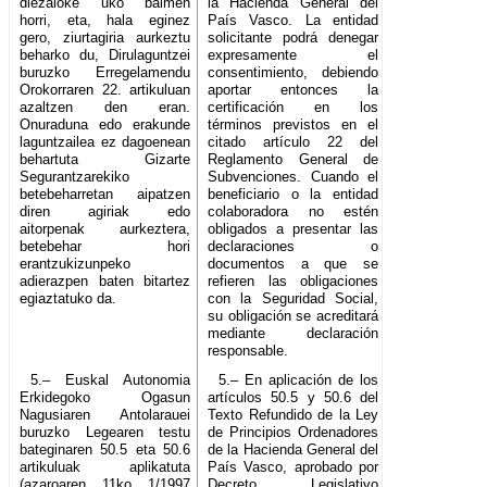
diezaioke uko baimen
la Hacienda General del
horri, eta, hala eginez
País Vasco. La entidad
gero, ziurtagiria aurkeztu
solicitante podrá denegar
beharko du, Dirulaguntzei
expresamente el
buruzko Erregelamendu
consentimiento, debiendo
Orokorraren 22. artikuluan
aportar entonces la
azaltzen den eran.
certificación en los
Onuraduna edo erakunde
términos previstos en el
laguntzailea ez dagoenean
citado artículo 22 del
behartuta Gizarte
Reglamento General de
Segurantzarekiko
Subvenciones. Cuando el
betebeharretan aipatzen
beneficiario o la entidad
diren agiriak edo
colaboradora no estén
aitorpenak aurkeztera,
obligados a presentar las
betebehar hori
declaraciones o
erantzukizunpeko
documentos a que se
adierazpen baten bitartez
refieren las obligaciones
egiaztatuko da.
con la Seguridad Social,
su obligación se acreditará
mediante declaración
responsable.
5.– Euskal Autonomia
5.– En aplicación de los
Erkidegoko Ogasun
artículos 50.5 y 50.6 del
Nagusiaren Antolarauei
Texto Refundido de la Ley
buruzko Legearen testu
de Principios Ordenadores
bateginaren 50.5 eta 50.6
de la Hacienda General del
artikuluak aplikatuta
País Vasco, aprobado por
(azaroaren 11ko 1/1997
Decreto Legislativo