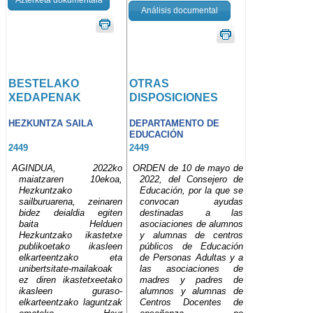
Análisis documental
BESTELAKO
OTRAS
XEDAPENAK
DISPOSICIONES
HEZKUNTZA SAILA
DEPARTAMENTO DE
EDUCACIÓN
2449
2449
AGINDUA, 2022ko
ORDEN de 10 de mayo de
maiatzaren 10ekoa,
2022, del Consejero de
Hezkuntzako
Educación, por la que se
sailburuarena, zeinaren
convocan ayudas
bidez deialdia egiten
destinadas a las
baita Helduen
asociaciones de alumnos
Hezkuntzako ikastetxe
y alumnas de centros
publikoetako ikasleen
públicos de Educación
elkarteentzako eta
de Personas Adultas y a
unibertsitate-mailakoak
las asociaciones de
ez diren ikastetxeetako
madres y padres de
ikasleen guraso-
alumnos y alumnas de
elkarteentzako laguntzak
Centros Docentes de