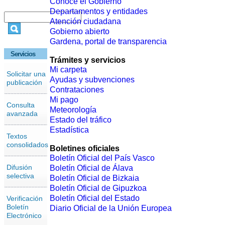
Conoce el Gobierno
Departamentos y entidades
Atención ciudadana
Gobierno abierto
Gardena, portal de transparencia
Servicios
Trámites y servicios
Mi carpeta
Solicitar una
Ayudas y subvenciones
publicación
Contrataciones
Mi pago
Consulta
Meteorología
avanzada
Estado del tráfico
Estadística
Textos
consolidados
Boletines oficiales
Boletín Oficial del País Vasco
Difusión
Boletín Oficial de Álava
selectiva
Boletín Oficial de Bizkaia
Boletín Oficial de Gipuzkoa
Boletín Oficial del Estado
Verificación
Boletín
Diario Oficial de la Unión Europea
Electrónico