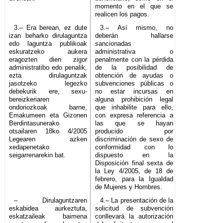
momento en el que se
realicen los pagos.
3.– Era berean, ez dute
3.– Así mismo, no
izan beharko dirulaguntza
deberán hallarse
edo laguntza publikoak
sancionadas
eskuratzeko aukera
administrativa o
eragozten dien zigor
penalmente con la pérdida
administratibo edo penalik,
de la posibilidad de
ezta dirulaguntzak
obtención de ayudas o
jasotzeko legezko
subvenciones públicas o
debekurik ere, sexu-
no estar incursas en
bereizkeriaren
alguna prohibición legal
ondoriozkoak barne,
que inhabilite para ello,
Emakumeen eta Gizonen
con expresa referencia a
Berdintasunerako
las que se hayan
otsailaren 18ko 4/2005
producido por
Legearen azken
discriminación de sexo de
xedapenetako
conformidad con lo
seigarrenarekin bat.
dispuesto en la
Disposición final sexta de
la Ley 4/2005, de 18 de
febrero, para la Igualdad
de Mujeres y Hombres.
– Dirulaguntzaren
4.– La presentación de la
eskabidea aurkeztuta,
solicitud de subvención
eskatzaileak baimena
conllevará la autorización