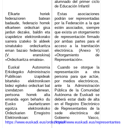
alumnado del primer ciclo
de Educación Infantil
Elkarte horiek
Estas asociaciones
federazioren batean
podrán ser representadas
badaude, federazio horrek
por la Federación a la que
elkarteen ordezkari gisa
estén asociados, siempre
jardun dezake, baldin eta
que exista un otorgamiento
izapidetze elektronikorako
de representación firmado
sarrera izateko bi aldeek
por ambas partes para el
sinatutako ordezkaritza
acceso a la tramitación
eman bazaio federazioari.
electrónica. (Anexo V)
(V. eranskina)
«Otorgamiento de
«Ordezkaritza ematea».
Representación».
Euskal Autonomia
Cuando se otorgue la
Erkidegoko Administrazio
representación a otra
Publikoan izapideak
persona para que actúe,
bitarteko elektronikoen
por medios electrónicos,
bidez egiteko ordezkari bat
ante la Administración
izendatzen denean,
Pública de la Comunidad
pertsona horrek alta
Autónoma de Euskadi se
emanda egon beharko du
deberá estar dado de alta
Eusko Jaurlaritzaren
en el Registro Electrónico
egoitza elektronikoko
de Representantes de la
Ordezkarien Erregistro
sede electrónica del
Elektronikoan:
Gobierno Vasco,
https://www.euskadi.eus/ordezkariak
https://www.euskadi.eus/representantes