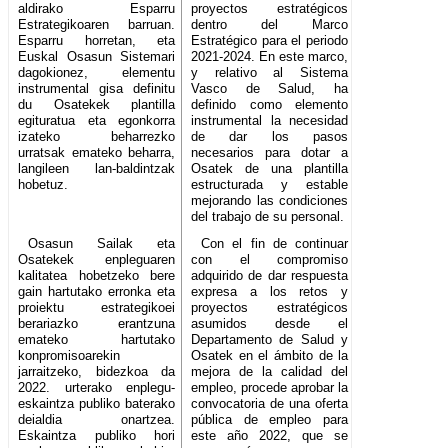
aldirako Esparru
proyectos estratégicos
Estrategikoaren barruan.
dentro del Marco
Esparru horretan, eta
Estratégico para el periodo
Euskal Osasun Sistemari
2021-2024. En este marco,
dagokionez, elementu
y relativo al Sistema
instrumental gisa definitu
Vasco de Salud, ha
du Osatekek plantilla
definido como elemento
egituratua eta egonkorra
instrumental la necesidad
izateko beharrezko
de dar los pasos
urratsak emateko beharra,
necesarios para dotar a
langileen lan-baldintzak
Osatek de una plantilla
hobetuz.
estructurada y estable
mejorando las condiciones
del trabajo de su personal.
Osasun Sailak eta
Con el fin de continuar
Osatekek enpleguaren
con el compromiso
kalitatea hobetzeko bere
adquirido de dar respuesta
gain hartutako erronka eta
expresa a los retos y
proiektu estrategikoei
proyectos estratégicos
berariazko erantzuna
asumidos desde el
emateko hartutako
Departamento de Salud y
konpromisoarekin
Osatek en el ámbito de la
jarraitzeko, bidezkoa da
mejora de la calidad del
2022. urterako enplegu-
empleo, procede aprobar la
eskaintza publiko baterako
convocatoria de una oferta
deialdia onartzea.
pública de empleo para
Eskaintza publiko hori
este año 2022, que se