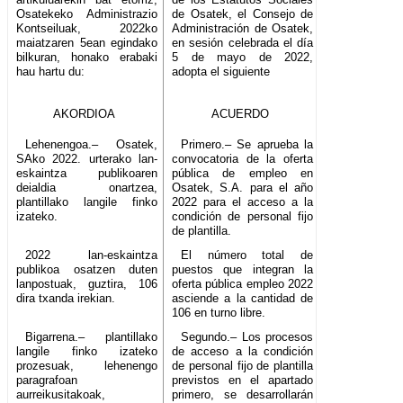
Osatekeko Administrazio
de Osatek, el Consejo de
Kontseiluak, 2022ko
Administración de Osatek,
maiatzaren 5ean egindako
en sesión celebrada el día
bilkuran, honako erabaki
5 de mayo de 2022,
hau hartu du:
adopta el siguiente
AKORDIOA
ACUERDO
Lehenengoa.– Osatek,
Primero.– Se aprueba la
SAko 2022. urterako lan-
convocatoria de la oferta
eskaintza publikoaren
pública de empleo en
deialdia onartzea,
Osatek, S.A. para el año
plantillako langile finko
2022 para el acceso a la
izateko.
condición de personal fijo
de plantilla.
2022 lan-eskaintza
El número total de
publikoa osatzen duten
puestos que integran la
lanpostuak, guztira, 106
oferta pública empleo 2022
dira txanda irekian.
asciende a la cantidad de
106 en turno libre.
Bigarrena.– plantillako
Segundo.– Los procesos
langile finko izateko
de acceso a la condición
prozesuak, lehenengo
de personal fijo de plantilla
paragrafoan
previstos en el apartado
aurreikusitakoak,
primero, se desarrollarán