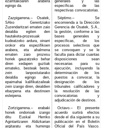
ezarritakoaren arabera
generales y las
egingo da.
específicas de las
respectivas convocatorias.
Zazpigarrena.– Osatek,
Séptimo.– Se
SAko Gerentziako
encomienda a la Dirección
Zuzendaritzari ematen zaio
Gerencia de Osatek, S.A.,
deialdia egiten den
la gestión, conforme a las
hautaketa-prozesuak
bases generales y
kudeatzeko ardura, oinarri
específicas, de los
orokor eta espezifikoen
procesos selectivos que
arabera, eta ahalmena
se convoquen y se le
ematen zaio prozesu
faculta para dictar cuantas
horiek gauzatzeko behar
disposiciones sean
diren xedapen guztiak
necesarias para su
emateko, besteak beste,
ejecución, incluyendo la
zein lanpostutarako
determinación de los
deialdia egingo den,
puestos a convocar, la
epaimahai kalifikatzaileak
designación de los
zein izango diren, deialdien
tribunales calificadores y
ebazpena eta destinoen
la resolución de las
esleipena.
convocatorias y
adjudicación de destinos.
Zortzigarrena.– erabaki
Octavo.– El presente
honek ondorioak izango
acuerdo surtirá efectos
ditu Euskal Herriko
desde el día siguiente a su
Agintaritzaren Aldizkarian
publicación en el Boletín
argitaratu eta hurrengo
Oficial del País Vasco.