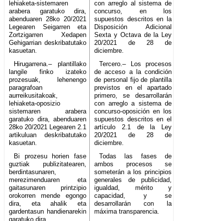
lehiaketa-sistemaren
con arreglo al sistema de
arabera garatuko dira,
concurso, en los
abenduaren 28ko 20/2021
supuestos descritos en la
Legearen Seigarren eta
Disposición Adicional
Zortzigarren Xedapen
Sexta y Octava de la Ley
Gehigarrian deskribatutako
20/2021 de 28 de
kasuetan.
diciembre.
Hirugarrena.– plantillako
Tercero.– Los procesos
langile finko izateko
de acceso a la condición
prozesuak, lehenengo
de personal fijo de plantilla
paragrafoan
previstos en el apartado
aurreikusitakoak,
primero, se desarrollarán
lehiaketa-oposizio
con arreglo a sistema de
sistemaren arabera
concurso-oposición en los
garatuko dira, abenduaren
supuestos descritos en el
28ko 20/2021 Legearen 2.1
artículo 2.1 de la Ley
artikuluan deskribatutako
20/2021 de 28 de
kasuetan.
diciembre.
Bi prozesu horien fase
Todas las fases de
guztiak publizitatearen,
ambos procesos se
berdintasunaren,
someterán a los principios
merezimenduaren eta
generales de publicidad,
gaitasunaren printzipio
igualdad, mérito y
orokorren mende egongo
capacidad, y se
dira, eta ahalik eta
desarrollarán con la
gardentasun handienarekin
máxima transparencia.
garatuko dira.