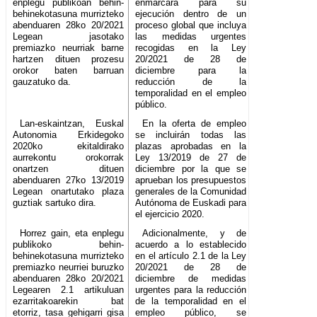
enplegu publikoan behin-
enmarcará para su
behinekotasuna murrizteko
ejecución dentro de un
abenduaren 28ko 20/2021
proceso global que incluya
Legean jasotako
las medidas urgentes
premiazko neurriak barne
recogidas en la Ley
hartzen dituen prozesu
20/2021 de 28 de
orokor baten barruan
diciembre para la
gauzatuko da.
reducción de la
temporalidad en el empleo
público.
Lan-eskaintzan, Euskal
En la oferta de empleo
Autonomia Erkidegoko
se incluirán todas las
2020ko ekitaldirako
plazas aprobadas en la
aurrekontu orokorrak
Ley 13/2019 de 27 de
onartzen dituen
diciembre por la que se
abenduaren 27ko 13/2019
aprueban los presupuestos
Legean onartutako plaza
generales de la Comunidad
guztiak sartuko dira.
Autónoma de Euskadi para
el ejercicio 2020.
Horrez gain, eta enplegu
Adicionalmente, y de
publikoko behin-
acuerdo a lo establecido
behinekotasuna murrizteko
en el artículo 2.1 de la Ley
premiazko neurriei buruzko
20/2021 de 28 de
abenduaren 28ko 20/2021
diciembre de medidas
Legearen 2.1 artikuluan
urgentes para la reducción
ezarritakoarekin bat
de la temporalidad en el
etorriz, tasa gehigarri gisa
empleo público, se