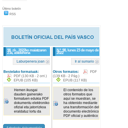
Último boletín
RSS
98. zk., 2022ko maiatzaren
N.º
98
, lunes 23 de mayo de
23a, astelehena
2022
Laburpenera joan
Ir al sumario
Bestelako formatuak:
Otros formatos:
PDF
PDF
(130 KB - 2 orri.)
(139 KB - 2 Pág.)
EPUB
(105 KB)
EPUB
(117 KB)
Hemen ikusgai
El contenido de los
dauden gainerako
otros formatos que
formatuen edukia PDF
aquí se muestran, se
dokumentu elektroniko
ha obtenido mediante
ofizial eta jatorrizkoa
una transformación del
eraldatuz lortu da
documento electrónico
PDF oficial y auténtico
Azterketa dokumentala