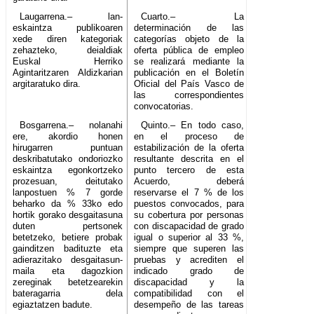
Laugarrena.– lan-
Cuarto.– La
eskaintza publikoaren
determinación de las
xede diren kategoriak
categorías objeto de la
zehazteko, deialdiak
oferta pública de empleo
Euskal Herriko
se realizará mediante la
Agintaritzaren Aldizkarian
publicación en el Boletín
argitaratuko dira.
Oficial del País Vasco de
las correspondientes
convocatorias.
Bosgarrena.– nolanahi
Quinto.– En todo caso,
ere, akordio honen
en el proceso de
hirugarren puntuan
estabilización de la oferta
deskribatutako ondoriozko
resultante descrita en el
eskaintza egonkortzeko
punto tercero de esta
prozesuan, deitutako
Acuerdo, deberá
lanpostuen % 7 gorde
reservarse el 7 % de los
beharko da % 33ko edo
puestos convocados, para
hortik gorako desgaitasuna
su cobertura por personas
duten pertsonek
con discapacidad de grado
betetzeko, betiere probak
igual o superior al 33 %,
gainditzen badituzte eta
siempre que superen las
adierazitako desgaitasun-
pruebas y acrediten el
maila eta dagozkion
indicado grado de
zereginak betetzearekin
discapacidad y la
bateragarria dela
compatibilidad con el
egiaztatzen badute.
desempeño de las tareas