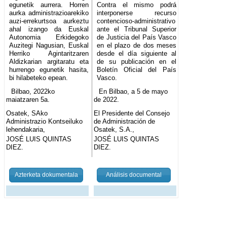
egunetik aurrera. Horren
Contra el mismo podrá
aurka administrazioarekiko
interponerse recurso
auzi-errekurtsoa aurkeztu
contencioso-administrativo
ahal izango da Euskal
ante el Tribunal Superior
Autonomia Erkidegoko
de Justicia del País Vasco
Auzitegi Nagusian, Euskal
en el plazo de dos meses
Herriko Agintaritzaren
desde el día siguiente al
Aldizkarian argitaratu eta
de su publicación en el
hurrengo egunetik hasita,
Boletín Oficial del País
bi hilabeteko epean.
Vasco.
Bilbao, 2022ko
En Bilbao, a 5 de mayo
maiatzaren 5a.
de 2022.
Osatek, SAko
El Presidente del Consejo
Administrazio Kontseiluko
de Administración de
lehendakaria,
Osatek, S.A.,
JOSÉ LUIS QUINTAS
JOSÉ LUIS QUINTAS
DIEZ.
DIEZ.
Azterketa dokumentala
Análisis documental