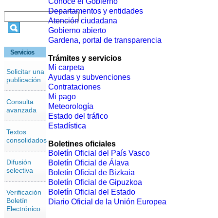
Conoce el Gobierno
Departamentos y entidades
Atención ciudadana
Gobierno abierto
Gardena, portal de transparencia
Servicios
Trámites y servicios
Mi carpeta
Solicitar una
Ayudas y subvenciones
publicación
Contrataciones
Mi pago
Consulta
Meteorología
avanzada
Estado del tráfico
Estadística
Textos
consolidados
Boletines oficiales
Boletín Oficial del País Vasco
Difusión
Boletín Oficial de Álava
selectiva
Boletín Oficial de Bizkaia
Boletín Oficial de Gipuzkoa
Boletín Oficial del Estado
Verificación
Boletín
Diario Oficial de la Unión Europea
Electrónico