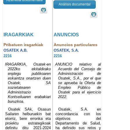
Análisis documental
IRAGARKIAK
ANUNCIOS
Pribatuen iragarkiak
Anuncios particulares
OSATEK A.B.
OSATEK, S.A.
2216
2216
IRAGARKIA, Osatek-en
ANUNCIO relativo al
2022ko ekitaldirako
Acuerdo del Consejo de
enplegu publikoaren
Administración de
eskaintza onartzen duen
Osatek, S.A., por el que
Osatek, SA
se aprueba la Oferta de
sozietatearen
Empleo Público de
Administrazio
Osatek para el ejercicio
Kontseiluaren erabakiari
2022.
buruzkoa.
Osatek SAk, Osasun
Osatek, S.A. en
Sailaren helburuekin bat
concordancia con los
etorriz, bere erronka eta
objetivos del
proiektu estrategikoak
Departamento de Salud,
definitu ditu 2021-2024
ha definido sus retos y