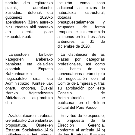
sartuko dira egiturazko
incluirán como tasa
plazak, aurrekontu-
adicional las plazas de
zuzkidura dutenak eta
naturaleza estructural,
gutxienez 2020ko
dotadas
abenduaren 31ren aurreko
presupuestariamente y
hiru urteetan aldi baterako
ocupadas de forma
eta etenik gabe
temporal e ininterrumpida
okupatutakoak.
al menos en los tres años
anteriores a 31 de
diciembre de 2020.
Lanpostuen lanbide-
La distribución de las
kategorien araberako
plazas por categorías
banaketa eta deialdien
profesionales, así como
oinarriak Enpresa
las bases de las
Batzordearekin
convocatorias serán objeto
negoziatuko dira, eta
de negociación con el
Administrazio Kontseiluak
Comité de Empresa y, tras
onartu ondoren, Euskal
su aprobación por este
Herriko Agintaritzaren
Consejo de
Aldizkarian argitaratuko
Administración, se
dira.
publicarán en el Boletín
Oficial del País Vasco.
Azaldutakoaren arabera,
En virtud de lo expuesto,
Gerentziako Zuzendaritzak
a propuesta de la
proposatuta, Osateken
Dirección Gerencia,
Estatutu Sozialetako 14.b)
conforme al artículo 14.b)
artikuluarekin bat etorriz,
de los Estatutos Sociales