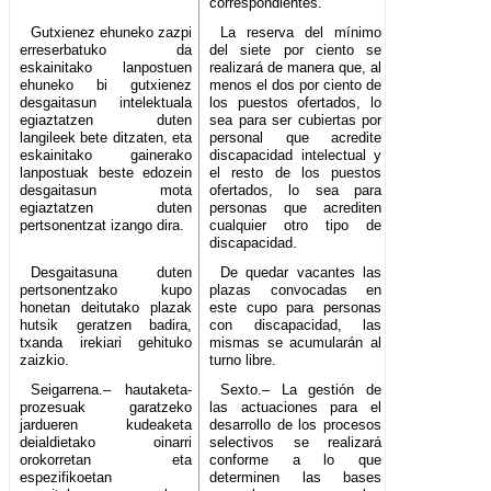
correspondientes.
Gutxienez ehuneko zazpi
La reserva del mínimo
erreserbatuko da
del siete por ciento se
eskainitako lanpostuen
realizará de manera que, al
ehuneko bi gutxienez
menos el dos por ciento de
desgaitasun intelektuala
los puestos ofertados, lo
egiaztatzen duten
sea para ser cubiertas por
langileek bete ditzaten, eta
personal que acredite
eskainitako gainerako
discapacidad intelectual y
lanpostuak beste edozein
el resto de los puestos
desgaitasun mota
ofertados, lo sea para
egiaztatzen duten
personas que acrediten
pertsonentzat izango dira.
cualquier otro tipo de
discapacidad.
Desgaitasuna duten
De quedar vacantes las
pertsonentzako kupo
plazas convocadas en
honetan deitutako plazak
este cupo para personas
hutsik geratzen badira,
con discapacidad, las
txanda irekiari gehituko
mismas se acumularán al
zaizkio.
turno libre.
Seigarrena.– hautaketa-
Sexto.– La gestión de
prozesuak garatzeko
las actuaciones para el
jardueren kudeaketa
desarrollo de los procesos
deialdietako oinarri
selectivos se realizará
orokorretan eta
conforme a lo que
espezifikoetan
determinen las bases