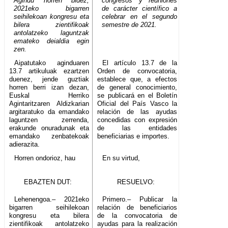
Agindu horren bidez,
congresos y reuniones
2021eko bigarren
de carácter científico a
seihilekoan kongresu eta
celebrar en el segundo
bilera zientifikoak
semestre de 2021.
antolatzeko laguntzak
emateko deialdia egin
zen.
Aipatutako aginduaren
El artículo 13.7 de la
13.7 artikuluak ezartzen
Orden de convocatoria,
duenez, jende guztiak
establece que, a efectos
horren berri izan dezan,
de general conocimiento,
Euskal Herriko
se publicará en el Boletín
Agintaritzaren Aldizkarian
Oficial del País Vasco la
argitaratuko da emandako
relación de las ayudas
laguntzen zerrenda,
concedidas con expresión
erakunde onuradunak eta
de las entidades
emandako zenbatekoak
beneficiarias e importes.
adierazita.
Horren ondorioz, hau
En su virtud,
EBAZTEN DUT:
RESUELVO:
Lehenengoa.– 2021eko
Primero.– Publicar la
bigarren seihilekoan
relación de beneficiarios
kongresu eta bilera
de la convocatoria de
zientifikoak antolatzeko
ayudas para la realización