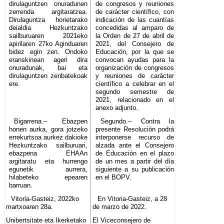
dirulaguntzen onuradunen
de congresos y reuniones
zerrenda argitaratzea.
de carácter científico, con
Dirulaguntza horietarako
indicación de las cuantías
deialdia Hezkuntzako
concedidas al amparo de
sailburuaren 2021eko
la Orden de 27 de abril de
apirilaren 27ko Aginduaren
2021, del Consejero de
bidez egin zen. Ondoko
Educación, por la que se
eranskinean ageri dira
convocan ayudas para la
onuradunak, bai eta
organización de congresos
dirulaguntzen zenbatekoak
y reuniones de carácter
ere.
científico a celebrar en el
segundo semestre de
2021, relacionado en el
anexo adjunto.
Bigarrena.– Ebazpen
Segundo.– Contra la
honen aurka, gora jotzeko
presente Resolución podrá
errekurtsoa aurkez dakioke
interponerse recurso de
Hezkuntzako sailburuari,
alzada ante el Consejero
ebazpena EHAAn
de Educación en el plazo
argitaratu eta hurrengo
de un mes a partir del día
egunetik aurrera,
siguiente a su publicación
hilabeteko epearen
en el BOPV.
barruan.
Vitoria-Gasteiz, 2022ko
En Vitoria-Gasteiz, a 28
martxoaren 28a.
de marzo de 2022.
Unibertsitate eta Ikerketako
El Viceconsejero de