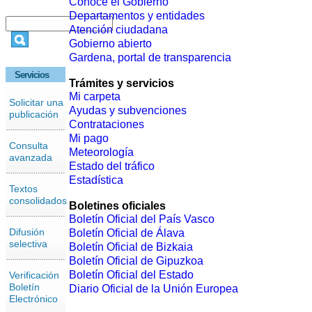
Conoce el Gobierno
Departamentos y entidades
Atención ciudadana
Gobierno abierto
Gardena, portal de transparencia
Servicios
Trámites y servicios
Mi carpeta
Solicitar una
Ayudas y subvenciones
publicación
Contrataciones
Mi pago
Consulta
Meteorología
avanzada
Estado del tráfico
Estadística
Textos
consolidados
Boletines oficiales
Boletín Oficial del País Vasco
Difusión
Boletín Oficial de Álava
selectiva
Boletín Oficial de Bizkaia
Boletín Oficial de Gipuzkoa
Boletín Oficial del Estado
Verificación
Boletín
Diario Oficial de la Unión Europea
Electrónico