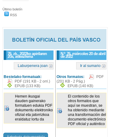
Último boletín
RSS
76. zk., 2022ko apirilaren
N.º
76
, miércoles 20 de abril
20a, asteazkena
de 2022
Laburpenera joan
Ir al sumario
Bestelako formatuak:
Otros formatos:
PDF
PDF
(191 KB - 2 orri.)
(201 KB - 2 Pág.)
EPUB
(133 KB)
EPUB
(140 KB)
Hemen ikusgai
El contenido de los
dauden gainerako
otros formatos que
formatuen edukia PDF
aquí se muestran, se
dokumentu elektroniko
ha obtenido mediante
ofizial eta jatorrizkoa
una transformación del
eraldatuz lortu da
documento electrónico
PDF oficial y auténtico
Azterketa dokumentala