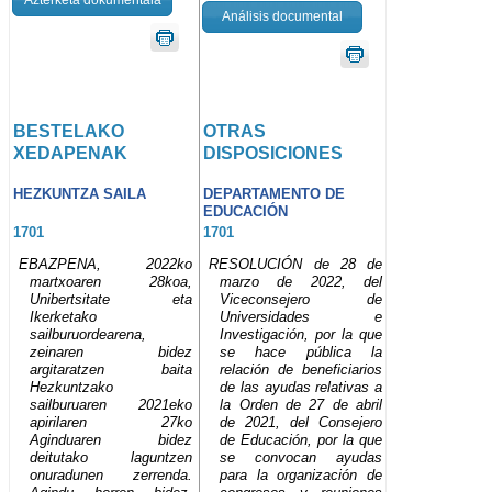
Análisis documental
BESTELAKO
OTRAS
XEDAPENAK
DISPOSICIONES
HEZKUNTZA SAILA
DEPARTAMENTO DE
EDUCACIÓN
1701
1701
EBAZPENA, 2022ko
RESOLUCIÓN de 28 de
martxoaren 28koa,
marzo de 2022, del
Unibertsitate eta
Viceconsejero de
Ikerketako
Universidades e
sailburuordearena,
Investigación, por la que
zeinaren bidez
se hace pública la
argitaratzen baita
relación de beneficiarios
Hezkuntzako
de las ayudas relativas a
sailburuaren 2021eko
la Orden de 27 de abril
apirilaren 27ko
de 2021, del Consejero
Aginduaren bidez
de Educación, por la que
deitutako laguntzen
se convocan ayudas
onuradunen zerrenda.
para la organización de