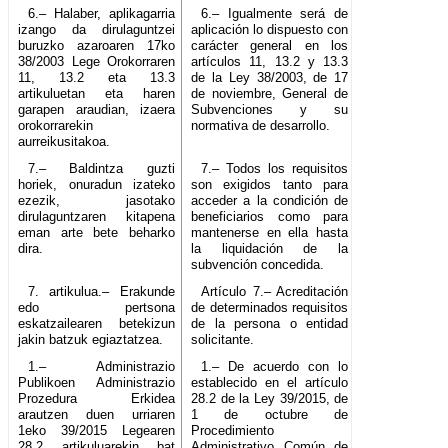
6.– Halaber, aplikagarria
6.– Igualmente será de
izango da dirulaguntzei
aplicación lo dispuesto con
buruzko azaroaren 17ko
carácter general en los
38/2003 Lege Orokorraren
artículos 11, 13.2 y 13.3
11, 13.2 eta 13.3
de la Ley 38/2003, de 17
artikuluetan eta haren
de noviembre, General de
garapen araudian, izaera
Subvenciones y su
orokorrarekin
normativa de desarrollo.
aurreikusitakoa.
7.– Baldintza guzti
7.– Todos los requisitos
horiek, onuradun izateko
son exigidos tanto para
ezezik, jasotako
acceder a la condición de
dirulaguntzaren kitapena
beneficiarios como para
eman arte bete beharko
mantenerse en ella hasta
dira.
la liquidación de la
subvención concedida.
7. artikulua.– Erakunde
Artículo 7.– Acreditación
edo pertsona
de determinados requisitos
eskatzailearen betekizun
de la persona o entidad
jakin batzuk egiaztatzea.
solicitante.
1.– Administrazio
1.– De acuerdo con lo
Publikoen Administrazio
establecido en el artículo
Prozedura Erkidea
28.2 de la Ley 39/2015, de
arautzen duen urriaren
1 de octubre de
1eko 39/2015 Legearen
Procedimiento
28.2 artikuluarekin bat
Administrativo Común de