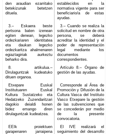
den araudian ezarritako
establecidos en la
betekizunak betetzen
normativa vigente para ser
dituela.
beneficiario/a de estas
ayudas.
3.– Eskaera beste
3.– Cuando se realiza la
pertsona baten izenean
solicitud en nombre de otra
egiten denean, legezko
persona, se deberá
ordezkariaren identitatea
acreditar la identidad y el
eta daukan legezko
poder de representación
ordezkaritza ahalmenaren
legal mediante los
egiaztagiriak aurkeztu
documentos
beharko dira.
correspondientes.
8. artikulua.–
Artículo 8.– Órgano de
Dirulaguntzak kudeatuko
gestión de las ayudas.
dituen organoa.
Etxepare Euskal
Corresponde al Área de
Institutuaren Euskal
Promoción y Difusión de la
Kultura Sustatzeko eta
Cultura Vasca del Instituto
Hedatzeko Zuzendaritzari
Vasco Etxepare la gestión
dagokio deialdi honen
de las subvenciones que
bidez emango diren
se concederán por medio
dirulaguntzak kudeatzea.
de la presente
convocatoria.
EEIk proiektuen
El IVE realizará el
garapenaren jarraipena
seguimiento del desarrollo