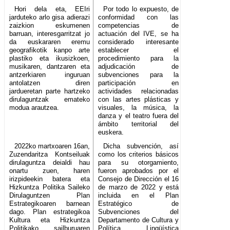
Hori dela eta, EEIri
Por todo lo expuesto, de
jarduteko arlo gisa adierazi
conformidad con las
zaizkion eskumenen
competencias de
barruan, interesgarritzat jo
actuación del IVE, se ha
da euskararen eremu
considerado interesante
geografikotik kanpo arte
establecer el
plastiko eta ikusizkoen,
procedimiento para la
musikaren, dantzaren eta
adjudicación de
antzerkiaren inguruan
subvenciones para la
antolatzen diren
participación en
jardueretan parte hartzeko
actividades relacionadas
dirulaguntzak emateko
con las artes plásticas y
modua arautzea.
visuales, la música, la
danza y el teatro fuera del
ámbito territorial del
euskera.
2022ko martxoaren 16an,
Dicha subvención, así
Zuzendaritza Kontseiluak
como los criterios básicos
dirulaguntza deialdi hau
para su otorgamiento,
onartu zuen, haren
fueron aprobados por el
irizpideekin batera eta
Consejo de Dirección el 16
Hizkuntza Politika Saileko
de marzo de 2022 y está
Dirulaguntzen Plan
incluida en el Plan
Estrategikoaren barnean
Estratégico de
dago. Plan estrategikoa
Subvenciones del
Kultura eta Hizkuntza
Departamento de Cultura y
Politikako sailburuaren
Política Lingüística