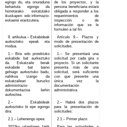
egingo du, eta onuraduna
de los proyectos, y la
behartuta egongo da
persona beneficiaria estará
horretarako eskatutako
obligada a responder a los
ikuskapen- edo informazio-
requerimientos de
eskaerei erantzutera.
inspección o de
información que se le
formulen a tal fin.
9. artikulua.– Eskabideak
Artículo 9.– Plazos y
aurkezteko epeak eta
modo de presentación de
modua.
solicitudes.
1.– Bira edo proiektuko
1.– Se presentará una
eskabide bat aurkeztuko
solicitud por cada gira o
da. Eskatzaile berak
proyecto. Si un solicitante
eskabide bat baino
presenta más de una
gehiago aurkeztuko badu,
solicitud, será suficiente
nahikoa izango da
con que presente una
eskatzaileari buruzko
única vez la
administrazio-
documentación
dokumentazioa behin
administrativa.
aurkeztea.
2.– Eskabideak
2.– Habrá dos plazos
aurkezteko bi epe egongo
para la presentación de
dira:
solicitudes:
2.1.– Lehenengo epea:
2.1.– Primer plazo:
2022ko urtarrilaren 1etik
Para las actividades a