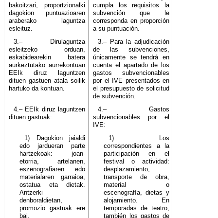
bakoitzari, proportzionalki
cumpla los requisitos la
dagokion puntuazioaren
subvención que le
araberako laguntza
corresponda en proporción
esleituz.
a su puntuación.
3.– Dirulaguntza
3.– Para la adjudicación
esleitzeko orduan,
de las subvenciones,
eskabidearekin batera
únicamente se tendrá en
aurkeztutako aurrekontuan
cuenta el apartado de los
EEIk diruz laguntzen
gastos subvencionables
dituen gastuen atala soilik
por el IVE presentados en
hartuko da kontuan.
el presupuesto de solicitud
de subvención.
4.– EEIk diruz laguntzen
4.– Gastos
dituen gastuak:
subvencionables por el
IVE:
1) Dagokion jaialdi
1) Los
edo jardueran parte
correspondientes a la
hartzekoak: joan-
participación en el
etorria, artelanen,
festival o actividad:
eszenografiaren edo
desplazamiento,
materialaren garraioa,
transporte de obra,
ostatua eta dietak.
material o
Antzerki
escenografía, dietas y
denboraldietan,
alojamiento. En
promozio gastuak ere
temporadas de teatro,
bai.
también los gastos de