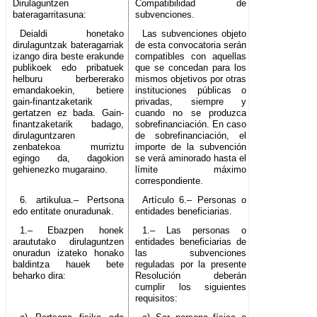
Dirulaguntzen
Compatibilidad de
bateragarritasuna:
subvenciones.
Deialdi honetako
Las subvenciones objeto
dirulaguntzak bateragarriak
de esta convocatoria serán
izango dira beste erakunde
compatibles con aquellas
publikoek edo pribatuek
que se concedan para los
helburu berbererako
mismos objetivos por otras
emandakoekin, betiere
instituciones públicas o
gain-finantzaketarik
privadas, siempre y
gertatzen ez bada. Gain-
cuando no se produzca
finantzaketarik badago,
sobrefinanciación. En caso
dirulaguntzaren
de sobrefinanciación, el
zenbatekoa murriztu
importe de la subvención
egingo da, dagokion
se verá aminorado hasta el
gehienezko mugaraino.
límite máximo
correspondiente.
6. artikulua.– Pertsona
Artículo 6.– Personas o
edo entitate onuradunak.
entidades beneficiarias.
1.– Ebazpen honek
1.– Las personas o
araututako dirulaguntzen
entidades beneficiarias de
onuradun izateko honako
las subvenciones
baldintza hauek bete
reguladas por la presente
beharko dira:
Resolución deberán
cumplir los siguientes
requisitos: