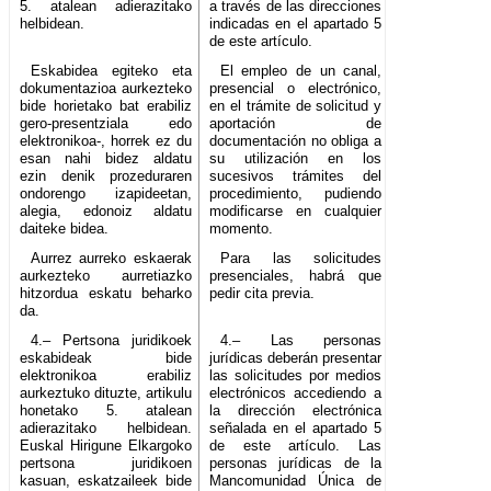
5. atalean adierazitako
a través de las direcciones
helbidean.
indicadas en el apartado 5
de este artículo.
Eskabidea egiteko eta
El empleo de un canal,
dokumentazioa aurkezteko
presencial o electrónico,
bide horietako bat erabiliz
en el trámite de solicitud y
gero-presentziala edo
aportación de
elektronikoa-, horrek ez du
documentación no obliga a
esan nahi bidez aldatu
su utilización en los
ezin denik prozeduraren
sucesivos trámites del
ondorengo izapideetan,
procedimiento, pudiendo
alegia, edonoiz aldatu
modificarse en cualquier
daiteke bidea.
momento.
Aurrez aurreko eskaerak
Para las solicitudes
aurkezteko aurretiazko
presenciales, habrá que
hitzordua eskatu beharko
pedir cita previa.
da.
4.– Pertsona juridikoek
4.– Las personas
eskabideak bide
jurídicas deberán presentar
elektronikoa erabiliz
las solicitudes por medios
aurkeztuko dituzte, artikulu
electrónicos accediendo a
honetako 5. atalean
la dirección electrónica
adierazitako helbidean.
señalada en el apartado 5
Euskal Hirigune Elkargoko
de este artículo. Las
pertsona juridikoen
personas jurídicas de la
kasuan, eskatzaileek bide
Mancomunidad Única de