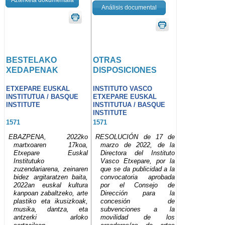
Análisis documental
BESTELAKO
OTRAS
XEDAPENAK
DISPOSICIONES
ETXEPARE EUSKAL
INSTITUTO VASCO
INSTITUTUA / BASQUE
ETXEPARE EUSKAL
INSTITUTE
INSTITUTUA / BASQUE
INSTITUTE
1571
1571
EBAZPENA, 2022ko
RESOLUCIÓN de 17 de
martxoaren 17koa,
marzo de 2022, de la
Etxepare Euskal
Directora del Instituto
Institutuko
Vasco Etxepare, por la
zuzendariarena, zeinaren
que se da publicidad a la
bidez argitaratzen baita,
convocatoria aprobada
2022an euskal kultura
por el Consejo de
kanpoan zabaltzeko, arte
Dirección para la
plastiko eta ikusizkoak,
concesión de
musika, dantza, eta
subvenciones a la
antzerki arloko
movilidad de los