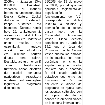
2008ko maiatzaren 13ko
88/2008, de 13 de mayo
88/2008 Dekretuak
de 2008, por el que se
xedatzen du Institutu
aprueba el Reglamento de
horren eskumenekoa dela
organización y
Euskal Kultura Euskal
funcionamiento del IVE,
Autonomia Erkidegotik
corresponde a dicho
kanpo sustatzea eta
Instituto la difusión y
hedatzea. Dekretu honek
promoción de la cultura
bere 19. artikuluaren 2.
vasca fuera de la
atalean dio Euskal Kultura
Comunidad Autónoma
Sustatzeko eta Hedatzeko
Vasca. Dicho decreto
arloak musika, arte
establece en su artículo
eszenikoak, ikusizko
19.2 que el área de
arteak, zinea, arkitektura
Promoción de la Cultura
eta diseinua hartzen
Vasca abarca los ámbitos
dituela bere baitan.
de la música, las artes
Bestalde, artikulu horren f)
escénicas, el cine, la
zatiak Institutuaren
arquitectura y el diseño.
funtzioen artean aipatzen
Por otro lado, el apartado
du euskal sorkuntza
f) del citado artículo
nazioartean ezagutzera
establece que entre las
emateko kultura-eragileei
funciones del IVE se
laguntzeko programak
encuentra el diseño de
diseinatzea.
programas de ayuda para
los agentes culturales con
el objetivo de dar a
conocer la creación vasca
en la escena internacional.