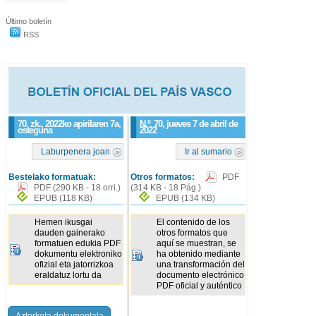
Último boletín
RSS
70. zk., 2022ko apirilaren 7a,
N.º
70
, jueves 7 de abril de
osteguna
2022
Laburpenera joan
Ir al sumario
Bestelako formatuak:
Otros formatos:
PDF
PDF
(290 KB - 18 orri.)
(314 KB - 18 Pág.)
EPUB
(118 KB)
EPUB
(134 KB)
Hemen ikusgai
El contenido de los
dauden gainerako
otros formatos que
formatuen edukia PDF
aquí se muestran, se
dokumentu elektroniko
ha obtenido mediante
ofizial eta jatorrizkoa
una transformación del
eraldatuz lortu da
documento electrónico
PDF oficial y auténtico
Azterketa dokumentala