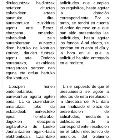
dirulaguntzak baldintzak
solicitudes que cumplan
betetzen dituzten
los requisitos, hasta agotar
eskabideen artean
la dotación
banatuko dira,
correspondiente. Por lo
aurrekontuko zuzkidura
tanto, se tendrá en cuenta
agortu arte. Beraz,
el orden riguroso en el que
ebazpena emateko,
han sido presentadas las
eskabideak zein
solicitudes, hasta agotar
hurrenkeratan aurkeztu
los fondos. A tal efecto, se
diren hartuko da kontuan
tendrán en cuenta el día y
zorrotz, dauden funtsak
la hora en el que la
agortu arte. Ondorio
solicitud ha sido entregada
horretarako, eskabidea
en el registro.
erregistroan sartzen den
eguna eta ordua hartuko
dira kontuan.
Ebazpen honen
En el supuesto de que el
ondorioetarako,
presupuesto se agote a
aurrekontua agortu egiten
efectos de esta resolución,
bada, EEIko zuzendariak
la Directora del IVE dará
amaitutzat joko du
por finalizado el plazo de
eskabideak aurkezteko
presentación de
epea. Horretarako,
solicitudes, mediante la
dagokion ebazpena
publicación de la
argitaratuko du Eusko
correspondiente resolución
Jaurlaritzaren iragarki-taula
en el tablón electrónico de
elektronikoan. Ezarritako
anuncios del Gobierno