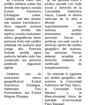
a) Pertsona fisiko edo
a) Ser persona física o
juridiko pribatua izatea eta
jurídica privada con sede
errolda edo egoitza soziala
social y domicilio en la
Euskal Autonomia
Comunidad Autónoma
Erkidegoan izatea.
Vasca. Cuando el idioma
Zabaldu nahi den obraren
vehicular de la obra a
edo lanaren komunikazio-
difundir sea
hitza nagusiki euskara
mayoritariamente en
denean, errolda edo
euskera, podrán
egoitza soziala euskararen
presentarse también
eremu geografikoan duten
personas físicas o
pertsona fisiko edo juridiko
jurídicas con sede social o
pribatuak ere aurkeztu ahal
domicilio dentro del ámbito
izango dira. Pertsona
geográfico del euskera.
fisikoek errolda agiria
Las personas físicas
aurkeztu beharko dute hau
deberán acreditar el
ziurtatzeko eta pertsona
domicilio mediante el
juridikoek dagozkien
certificado de
agiriak.
empadronamiento.
Ondokoa joko da
Se entiende lo siguiente
euskararen eremu
por ámbito geográfico del
geografikotzat: Euskal
euskera: la Comunidad
Autonomia Erkidegoa,
Autónoma del País Vasco,
Nafarroako Foru
la Comunidad Foral
Komunitatea, eta Euskal
Navarra y la
Hirigune Elkargoa.
Mancomunidad Única de
Iparralde (Communauté
Pays Basque).