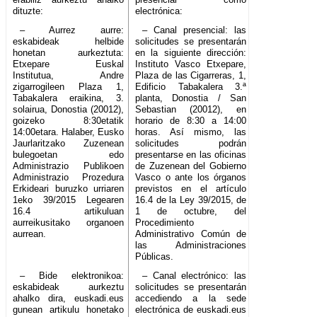
dituzte:
electrónica:
– Aurrez aurre:
– Canal presencial: las
eskabideak helbide
solicitudes se presentarán
honetan aurkeztuta:
en la siguiente dirección:
Etxepare Euskal
Instituto Vasco Etxepare,
Institutua, Andre
Plaza de las Cigarreras, 1,
zigarrogileen Plaza 1,
Edificio Tabakalera 3.ª
Tabakalera eraikina, 3.
planta, Donostia / San
solairua, Donostia (20012),
Sebastian (20012), en
goizeko 8:30etatik
horario de 8:30 a 14:00
14:00etara. Halaber, Eusko
horas. Así mismo, las
Jaurlaritzako Zuzenean
solicitudes podrán
bulegoetan edo
presentarse en las oficinas
Administrazio Publikoen
de Zuzenean del Gobierno
Administrazio Prozedura
Vasco o ante los órganos
Erkideari buruzko urriaren
previstos en el artículo
1eko 39/2015 Legearen
16.4 de la Ley 39/2015, de
16.4 artikuluan
1 de octubre, del
aurreikusitako organoen
Procedimiento
aurrean.
Administrativo Común de
las Administraciones
Públicas.
– Bide elektronikoa:
– Canal electrónico: las
eskabideak aurkeztu
solicitudes se presentarán
ahalko dira, euskadi.eus
accediendo a la sede
gunean artikulu honetako
electrónica de euskadi.eus