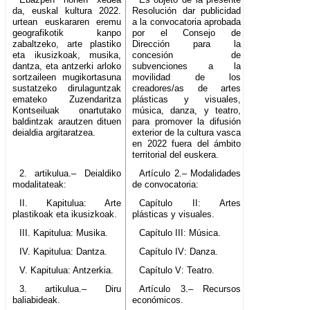
da, euskal kultura 2022.
Resolución dar publicidad
urtean euskararen eremu
a la convocatoria aprobada
geografikotik kanpo
por el Consejo de
zabaltzeko, arte plastiko
Dirección para la
eta ikusizkoak, musika,
concesión de
dantza, eta antzerki arloko
subvenciones a la
sortzaileen mugikortasuna
movilidad de los
sustatzeko dirulaguntzak
creadores/as de artes
emateko Zuzendaritza
plásticas y visuales,
Kontseiluak onartutako
música, danza, y teatro,
baldintzak arautzen dituen
para promover la difusión
deialdia argitaratzea.
exterior de la cultura vasca
en 2022 fuera del ámbito
territorial del euskera.
2. artikulua.– Deialdiko
Artículo 2.– Modalidades
modalitateak:
de convocatoria:
II. Kapitulua: Arte
Capítulo II: Artes
plastikoak eta ikusizkoak.
plásticas y visuales.
III. Kapitulua: Musika.
Capítulo III: Música.
IV. Kapitulua: Dantza.
Capítulo IV: Danza.
V. Kapitulua: Antzerkia.
Capítulo V: Teatro.
3. artikulua.– Diru
Artículo 3.– Recursos
baliabideak.
económicos.