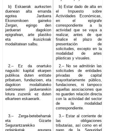
b) Eskaerak aurkezten
b) Estar dado de alta en
duenean alta emanda
el Impuesto sobre
egotea Jarduera
Actividades Económicas,
Ekonomikoen gaineko
en el epígrafe
Zergan, egingo den
correspondiente a la
jarduerari dagokion
actividad que se vaya a
epigrafean, arte plastiko
realizar, antes de que
eta ikusizkoak
finalice el plazo de
modalitatean salbu.
presentación de
solicitudes, excepto en la
modalidad de artes
plásticas y visuales.
2.– Ez da onartuko
2.– No se admitirán las
nagusiki kapital ekarpen
solicitudes de entidades
publikoa duten entitate
privadas de capital
pribatuen, fundazioen, eta
mayoritariamente público,
dagokion modalitateko
fundaciones, ni tampoco
sektorearen jarduerarekin
aquellas asociaciones que
lotura zuzenik ez duten
no guarden relación directa
elkarteen eskaerarik.
con la actividad del sector
de la modalidad
correspondiente.
3.– Zerga-betebeharrak
3.– Estar al corriente de
eta Gizarte
las obligaciones
Segurantzarekiko
tributarias, así como en el
ordainketak egunera
pago de la Seguridad