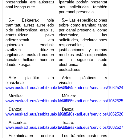
presentziala ere aukeratu
Iparralde podrán presentar
ahal izango dute.
sus solicitudes también
por canal presencial.
5.– Eskaerak nola
5.– Las especificaciones
tramitatu aurrez aurre edo
sobre como tramitar, tanto
bide elektronikoa erabiliz,
por canal presencial como
erantzukizun peko
electrónico, las
adierazpenak eta
solicitudes, declaraciones
gainerako ereduak
responsables,
azaltzen dituzten
justificaciones y demás
argibideak euskadi.eus-en
modelos están disponibles
honako helbide honetan
en la siguiente sede
daude ikusgai:
electrónica de
euskadi.eus:
Arte plastiko eta
Artes plásticas y
ikusizkoak:
visuales:
www.euskadi.eus/zerbitzuak/1032524
www.euskadi.eus/servicios/1032524
Musika:
Música:
www.euskadi.eus/zerbitzuak/1032525
www.euskadi.eus/servicios/1032525
Dantza:
Danza:
www.euskadi.eus/zerbitzuak/1032526
www.euskadi.eus/servicios/1032526
Antzerkia:
Teatro:
www.euskadi.eus/zerbitzuak/1032527
www.euskadi.eus/servicios/1032527
Eskabidearen ondoko
Los trámites posteriores