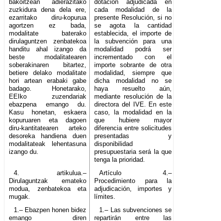
bakoitzean adierazitako
dotación adjudicada en
zuzkidura dena dela ere,
cada modalidad de la
ezarritako diru-kopurua
presente Resolución, si no
agortzen ez bada,
se agota la cantidad
modalitate baterako
establecida, el importe de
dirulaguntzen zenbatekoa
la subvención para una
handitu ahal izango da
modalidad podrá ser
beste modalitatearen
incrementado con el
soberakinaren bitartez,
importe sobrante de otra
betiere delako modalitate
modalidad, siempre que
hori artean erabaki gabe
dicha modalidad no se
badago. Honetarako,
haya resuelto aún,
EEIko zuzendariak
mediante resolución de la
ebazpena emango du.
directora del IVE. En este
Kasu honetan, eskaera
caso, la modalidad en la
kopuruaren eta dagoen
que hubiere mayor
diru-kantitatearen arteko
diferencia entre solicitudes
desoreka handiena duen
presentadas y
modalitateak lehentasuna
disponibilidad
izango du.
presupuestaria será la que
tenga la prioridad.
4. artikulua.–
Artículo 4.–
Dirulaguntzak emateko
Procedimiento para la
modua, zenbatekoa eta
adjudicación, importes y
mugak.
límites.
1.– Ebazpen honen bidez
1.– Las subvenciones se
emango diren
repartirán entre las