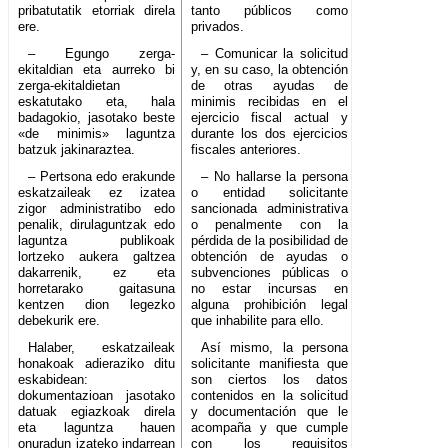
pribatutatik etorriak direla
tanto públicos como
ere.
privados.
– Egungo zerga-
– Comunicar la solicitud
ekitaldian eta aurreko bi
y, en su caso, la obtención
zerga-ekitaldietan
de otras ayudas de
eskatutako eta, hala
minimis recibidas en el
badagokio, jasotako beste
ejercicio fiscal actual y
«de minimis» laguntza
durante los dos ejercicios
batzuk jakinaraztea.
fiscales anteriores.
– Pertsona edo erakunde
– No hallarse la persona
eskatzaileak ez izatea
o entidad solicitante
zigor administratibo edo
sancionada administrativa
penalik, dirulaguntzak edo
o penalmente con la
laguntza publikoak
pérdida de la posibilidad de
lortzeko aukera galtzea
obtención de ayudas o
dakarrenik, ez eta
subvenciones públicas o
horretarako gaitasuna
no estar incursas en
kentzen dion legezko
alguna prohibición legal
debekurik ere.
que inhabilite para ello.
Halaber, eskatzaileak
Así mismo, la persona
honakoak adieraziko ditu
solicitante manifiesta que
eskabidean:
son ciertos los datos
dokumentazioan jasotako
contenidos en la solicitud
datuak egiazkoak direla
y documentación que le
eta laguntza hauen
acompaña y que cumple
onuradun izateko indarrean
con los requisitos