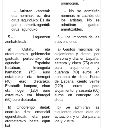
promoción.
– Artisten katxetak
– No se admitirán
eta nominak ez dira
nóminas ni cachés de
diruz lagunduko. Ez da
los artistas. No se
gastu amortizagarririk
admitirán gastos
diruz lagunduko.
amortizables.
5.– Laguntzen
5.– Los importes de las
zenbatekoak:
subvenciones:
a) Ostatu eta
a) Gastos máximos de
otorduetarako gehienezko
alojamiento y dietas, por
gastuak, pertsonako eta
persona y día: en España,
eguneko: Espainiar
setenta y cinco (75) euros
Estatuan, hirurogeita
para alojamiento, y
hamabost (75) euro
cuarenta (40) euros en
ostaturako eta berrogei
concepto de dieta. Fuera
(40) euro dietarako.
de España, ciento veinte
Estatutik kanpora, ehun
(120) euros para
eta hogei (120) euro
alojamiento, y sesenta (60)
ostaturako eta hirurogei
euros en concepto de
(60) euro dietarako.
dieta.
b) Ondorengo dietak
b) Se admitirán las
onartuko dira: emanaldi
siguientes dietas: días de
egunetakoak, eta joan-
actuación, y un día para la
etorrietarako beste egun
ida y vuelta.
bat.