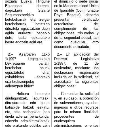
soziala Euskal Hirigune
el domicilio o sede social
Elkargoan dutenek
en la Mancomunidad Única
dagozkien Gizarte
de Iparralde (Communauté
Segurantzarekiko
Pays Basque), deberán
betebeharrak eta zerga-
presentar certificado
betebeharrak betetzen
acreditativo del
dituztela egiaztatzen duen
cumplimiento de las
agiria aurkeztu beharko
obligaciones tributarias y
dute, baita eskatutako
de la seguridad social, así
beste edozein agiri ere.
como cualquier otro
documento solicitado.
2.– Azaroaren 11ko
2.– En aplicación del
1/1997 Legegintzako
Decreto Legislativo
Dekretuaren baitan,
1/1997, de 11 de
betebehar hauek
noviembre, mediante una
egiaztatuko dira,
declaración responsable
eskabidean jasotako
incluida en la solicitud, se
erantzukizunpeko
acreditarán las siguientes
adierazpen bidez:
obligaciones:
– Helburu bererako
– Comunicar la solicitud
dirulaguntzak, laguntzak,
y, en su caso, la obtención
diru-sarrerak edo beste
de subvenciones, ayudas,
baliabide batzuk eskatu,
ingresos u otros recursos
eta, hala badagokio, jaso
para la misma finalidad,
direla adierazi beharko da,
procedentes de
edozein administraziotatik
cualesquiera
edo erakunde publiko zein
administraciones o entes