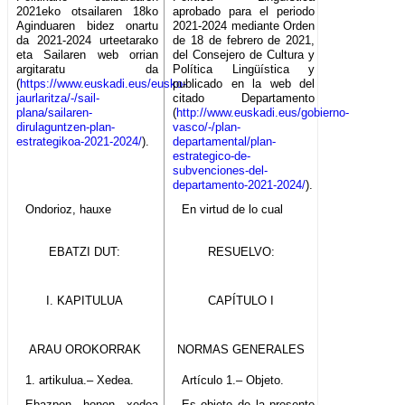
2021eko otsailaren 18ko
aprobado para el periodo
Aginduaren bidez onartu
2021-2024 mediante Orden
da 2021-2024 urteetarako
de 18 de febrero de 2021,
eta Sailaren web orrian
del Consejero de Cultura y
argitaratu da
Política Lingüística y
(
https://www.euskadi.eus/eusko-
publicado en la web del
jaurlaritza/-/sail-
citado Departamento
plana/sailaren-
(
http://www.euskadi.eus/gobierno-
dirulaguntzen-plan-
vasco/-/plan-
estrategikoa-2021-2024/
).
departamental/plan-
estrategico-de-
subvenciones-del-
departamento-2021-2024/
).
Ondorioz, hauxe
En virtud de lo cual
EBATZI DUT:
RESUELVO:
I. KAPITULUA
CAPÍTULO I
ARAU OROKORRAK
NORMAS GENERALES
1. artikulua.– Xedea.
Artículo 1.– Objeto.
Ebazpen honen xedea
Es objeto de la presente