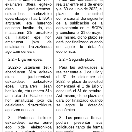
ekainaren 30era egiteko
realizar entre el 1 de enero
diren jarduerentzat,
y el 30 de junio de 2022, el
eskabideak aurkezteko
plazo de solicitud
epea ebazpen hau EHAAn
comenzará al día siguiente
argitaratu eta hurrengo
de la publicación de la
egunean hasiko da, eta
convocatoria en el BOPV
maiatzaren 31n amaituko
y concluirá el 31 de mayo.
da. Halaber, epe hori
Así mismo, dicho plazo se
amaitutzat joko da
dará por finalizado cuando
deialdiaren diru-zuzkidura
se agote la dotación
agortzen denean.
económica.
2.2.– Bigarren epea:
2.2.– Segundo plazo:
2022ko uztailaren 1etik
Para las actividades a
abenduaren 31ra egiteko
realizar entre el 1 de julio y
diren jarduerentzat,
el 31 de diciembre de
eskabideak aurkezteko
2022, el plazo de solicitud
epea uztailaren 1ean
comenzará el 1 de julio y
hasiko da, eta urriaren 31n
concluirá el 31 de octubre.
amaituko da. Halaber, epe
Así mismo, dicho plazo se
hori amaitutzat joko da
dará por finalizado cuando
deialdiaren diru-zuzkidura
se agote la dotación
agortzen denean.
económica.
3.– Pertsona fisikoek
3.– Las personas físicas
eskabideak aurrez aurre
podrán presentar sus
edo bide elektronikoa
solicitudes tanto de forma
erabiliz aurkeztu ahalko
presencial como