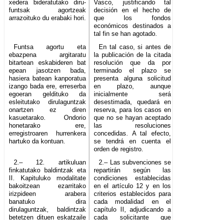
xedera bideratutako diru-
Vasco, justificando tal
funtsak agortzeak
decisión en el hecho de
arrazoituko du erabaki hori.
que los fondos
económicos destinados a
tal fin se han agotado.
Funtsa agortu eta
En tal caso, si antes de
ebazpena argitaratu
la publicación de la citada
bitartean eskabideren bat
resolución que da por
epean jasotzen bada,
terminado el plazo se
hasiera batean kanporatua
presenta alguna solicitud
izango bada ere, erreserba
en plazo, aunque
egoeran geldituko da
inicialmente será
esleitutako dirulaguntzak
desestimada, quedará en
onartzen ez diren
reserva, para los casos en
kasuetarako. Ondorio
que no se hayan aceptado
honetarako ere,
las resoluciones
erregistroaren hurrenkera
concedidas. A tal efecto,
hartuko da kontuan.
se tendrá en cuenta el
orden de registro.
2.– 12. artikuluan
2.– Las subvenciones se
finkatutako baldintzak eta
repartirán según las
II. Kapituluko modalitate
condiciones establecidas
bakoitzean ezarritako
en el artículo 12 y en los
irizpideen arabera
criterios establecidos para
banatuko dira
cada modalidad en el
dirulaguntzak, baldintzak
capítulo II, adjudicando a
betetzen dituen eskatzaile
cada solicitante que