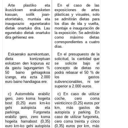
Arte plastiko eta
En el caso de las
ikusizkoen erakusketen
exposiciones de artes
kasuan, soilik joan-
plásticas y visuales, solo
etorrietako, muntaia eta
se admitirán dietas para
inaugurazio egunetarako
los días de ida y vuelta,
dietak onartuko dira. Lau
montaje e inauguración de
egunetako dietak onartuko
la exposición. Se admitirán
dira gehienez ere.
como máximo dietas
correspondientes a cuatro
días.
Eskaerako aurrekontuan,
En el presupuesto de la
dieta kontzeptuan
solicitud, la cantidad que
eskatzen den kopurua ez
se solicite bajo el
da gastu lagungarrien %
concepto de dietas no
50 baino gehiagokoa
podrá rebasar el 50 % de
izango, eta ezta 2.000
los gastos
euro baino handiagoa ere.
subvencionables, ni ser
superior a 2.000 euros.
c) Automobila erabiliz
c) En caso de utilizar
gero, zero koma hogeita
coche, cero coma
bost (0,25) euro km-ko
veinticinco (0,25) euros por
gehi autopista eta
km, más gastos de
parkinga. Furgoneta
autopista y parking. En
erabiliz gero, zero koma
caso de utilizar furgoneta,
hogeita hamabost (0,35)
cero coma treinta y cinco
euro km-ko gehi autopista
(0,35) euros por km, más