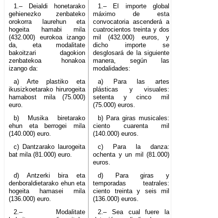
1.– Deialdi honetarako
1.– El importe global
gehienezko zenbateko
máximo de esta
orokorra laurehun eta
convocatoria ascenderá a
hogeita hamabi mila
cuatrocientos treinta y dos
(432.000) eurokoa izango
mil (432.000) euros, y
da, eta modalitate
dicho importe se
bakoitzari dagokion
desglosará de la siguiente
zenbatekoa honakoa
manera, según las
izango da:
modalidades:
a) Arte plastiko eta
a) Para las artes
ikusizkoetarako hirurogeita
plásticas y visuales:
hamabost mila (75.000)
setenta y cinco mil
euro.
(75.000) euros.
b) Musika biretarako
b) Para giras musicales:
ehun eta berrogei mila
ciento cuarenta mil
(140.000) euro.
(140.000) euros.
c) Dantzarako laurogeita
c) Para la danza:
bat mila (81.000) euro.
ochenta y un mil (81.000)
euros.
d) Antzerki bira eta
d) Para giras y
denboraldietarako ehun eta
temporadas teatrales:
hogeita hamasei mila
ciento treinta y seis mil
(136.000) euro.
(136.000) euros.
2.– Modalitate
2.– Sea cual fuere la