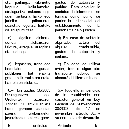
eta parkinga. Kilometro
gastos de autopista y
kopurua kalkulatzeko,
parking. Para calcular la
dirulaguntza eskaera egin
cantidad de kilómetros, se
duen pertsona fisiko edo
tomará como punto de
juridiko pribatuaren
partida la sede social o el
sozietate egoitza hartuko
establecimiento de la
da abiapuntutzat.
persona física o jurídica.
d) Ibilgailua alokatua
d) En caso de vehículo
denean, alokairuaren
alquilado, factura del
faktura, erregaia, autopista
alquiler, combustible,
eta parkinga.
gastos de autopista y
parking.
e) Hegazkina, trena edo
e) En caso de utilizar
bestelako garraio
avión, tren o algún otro
publikoren bat erabiliz
transporte público, se
gero, soilik maila arrunteko
abonará el billete ordinario.
txartela onartuko da.
6.– Hori guztia, 38/2003
6.– Todo ello sin perjuicio
Dirulaguntzen Lege
de lo establecido con
Orokorrak, azaroaren
carácter general en Ley
17koak, 31. artikuluan eta
General de Subvenciones
haren garapen araudian
38/2003, de 17 de
izaera orokorrarekin
noviembre, artículo 31, y
jasotakoaren kalterik gabe.
su normativa de desarrollo.
5. artikulua.–
Artículo 5.–