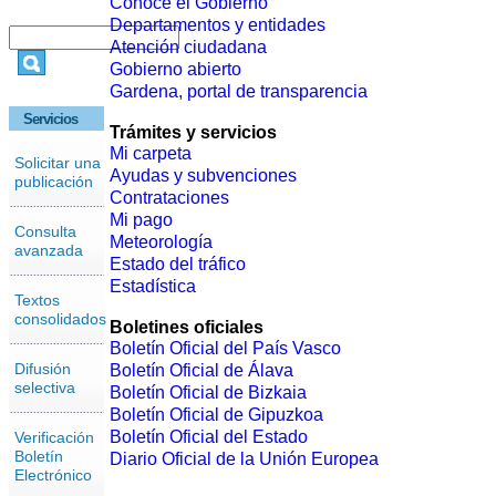
Conoce el Gobierno
Departamentos y entidades
Atención ciudadana
Gobierno abierto
Gardena, portal de transparencia
Servicios
Trámites y servicios
Mi carpeta
Solicitar una
Ayudas y subvenciones
publicación
Contrataciones
Mi pago
Consulta
Meteorología
avanzada
Estado del tráfico
Estadística
Textos
consolidados
Boletines oficiales
Boletín Oficial del País Vasco
Difusión
Boletín Oficial de Álava
selectiva
Boletín Oficial de Bizkaia
Boletín Oficial de Gipuzkoa
Boletín Oficial del Estado
Verificación
Boletín
Diario Oficial de la Unión Europea
Electrónico