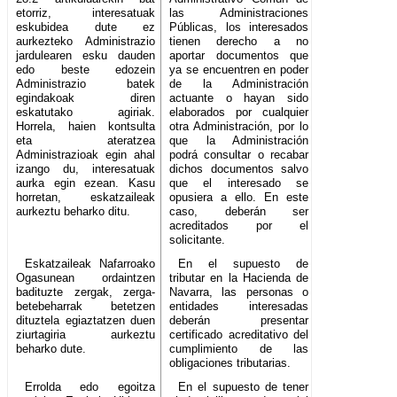
etorriz, interesatuak
las Administraciones
eskubidea dute ez
Públicas, los interesados
aurkezteko Administrazio
tienen derecho a no
jardulearen esku dauden
aportar documentos que
edo beste edozein
ya se encuentren en poder
Administrazio batek
de la Administración
egindakoak diren
actuante o hayan sido
eskatutako agiriak.
elaborados por cualquier
Horrela, haien kontsulta
otra Administración, por lo
eta ateratzea
que la Administración
Administrazioak egin ahal
podrá consultar o recabar
izango du, interesatuak
dichos documentos salvo
aurka egin ezean. Kasu
que el interesado se
horretan, eskatzaileak
opusiera a ello. En este
aurkeztu beharko ditu.
caso, deberán ser
acreditados por el
solicitante.
Eskatzaileak Nafarroako
En el supuesto de
Ogasunean ordaintzen
tributar en la Hacienda de
badituzte zergak, zerga-
Navarra, las personas o
betebeharrak betetzen
entidades interesadas
dituztela egiaztatzen duen
deberán presentar
ziurtagiria aurkeztu
certificado acreditativo del
beharko dute.
cumplimiento de las
obligaciones tributarias.
Errolda edo egoitza
En el supuesto de tener