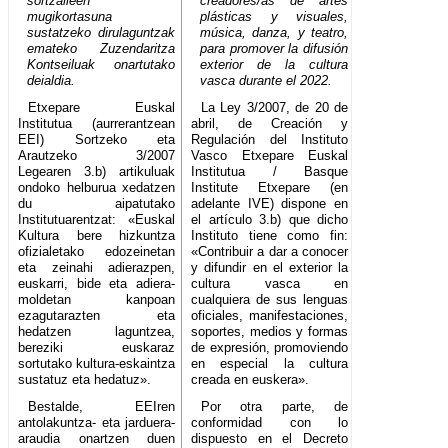
sortzaileen
creadores/as de artes
mugikortasuna
plásticas y visuales,
sustatzeko dirulaguntzak
música, danza, y teatro,
emateko Zuzendaritza
para promover la difusión
Kontseiluak onartutako
exterior de la cultura
deialdia.
vasca durante el 2022.
Etxepare Euskal
La Ley 3/2007, de 20 de
Institutua (aurrerantzean
abril, de Creación y
EEI) Sortzeko eta
Regulación del Instituto
Arautzeko 3/2007
Vasco Etxepare Euskal
Legearen 3.b) artikuluak
Institutua / Basque
ondoko helburua xedatzen
Institute Etxepare (en
du aipatutako
adelante IVE) dispone en
Institutuarentzat: «Euskal
el artículo 3.b) que dicho
Kultura bere hizkuntza
Instituto tiene como fin:
ofizialetako edozeinetan
«Contribuir a dar a conocer
eta zeinahi adierazpen,
y difundir en el exterior la
euskarri, bide eta adiera-
cultura vasca en
moldetan kanpoan
cualquiera de sus lenguas
ezagutarazten eta
oficiales, manifestaciones,
hedatzen laguntzea,
soportes, medios y formas
bereziki euskaraz
de expresión, promoviendo
sortutako kultura-eskaintza
en especial la cultura
sustatuz eta hedatuz».
creada en euskera».
Bestalde, EEIren
Por otra parte, de
antolakuntza- eta jarduera-
conformidad con lo
araudia onartzen duen
dispuesto en el Decreto