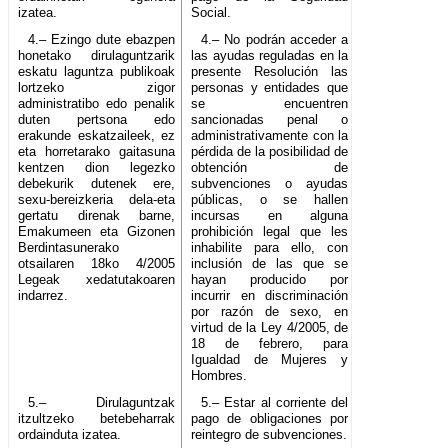
izatea.
Social.
4.– Ezingo dute ebazpen
4.– No podrán acceder a
honetako dirulaguntzarik
las ayudas reguladas en la
eskatu laguntza publikoak
presente Resolución las
lortzeko zigor
personas y entidades que
administratibo edo penalik
se encuentren
duten pertsona edo
sancionadas penal o
erakunde eskatzaileek, ez
administrativamente con la
eta horretarako gaitasuna
pérdida de la posibilidad de
kentzen dion legezko
obtención de
debekurik dutenek ere,
subvenciones o ayudas
sexu-bereizkeria dela-eta
públicas, o se hallen
gertatu direnak barne,
incursas en alguna
Emakumeen eta Gizonen
prohibición legal que les
Berdintasunerako
inhabilite para ello, con
otsailaren 18ko 4/2005
inclusión de las que se
Legeak xedatutakoaren
hayan producido por
indarrez.
incurrir en discriminación
por razón de sexo, en
virtud de la Ley 4/2005, de
18 de febrero, para
Igualdad de Mujeres y
Hombres.
5.– Dirulaguntzak
5.– Estar al corriente del
itzultzeko betebeharrak
pago de obligaciones por
ordainduta izatea.
reintegro de subvenciones.