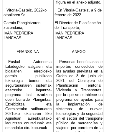
figura en el anexo adjunto.
Vitoria-Gasteiz, 2022ko
En Vitoria-Gasteiz, a 9 de
otsailaren 9a.
febrero de 2022.
Garraio Plangintzaren
El Director de Planificación
zuzendaria,
del Transporte,
IVAN PEDREIRA
IVAN PEDREIRA
LANCHAS.
LANCHAS.
ERANSKINA
ANEXO
Euskal Autonomia
Personas beneficiarias e
Erkidegoko salgaien eta
importes concedidos de
bidaiarien errepideko
las ayudas previstas en la
garraio publikoan
Orden de 8 de junio de
teknologia berrien eta
2021, del Consejero de
segurtasunaren sistemak
Planificación Territorial,
ezartzeko laguntza-
Vivienda y Transportes,
programa bat ezartzen
por la que se establece un
duen Lurralde Plangintza,
programa de ayudas para
Etxebizitza eta
la implantación de
Garraioetako sailburuaren
sistemas de nuevas
2021eko ekainaren 8ko
tecnologías y de seguridad
Aginduan aurreikusitako
en el sector del transporte
laguntzen onuradunak eta
público de mercancías y
emandako diru-kopuruak.
viajeros por carretera de la