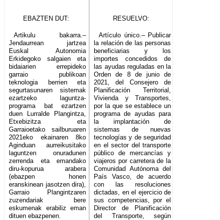
EBAZTEN DUT:
RESUELVO:
Artikulu bakarra.–
Artículo único.– Publicar
Jendaurrean jartzea
la relación de las personas
Euskal Autonomia
beneficiarias y los
Erkidegoko salgaien eta
importes concedidos de
bidaiarien errepideko
las ayudas reguladas en la
garraio publikoan
Orden de 8 de junio de
teknologia berrien eta
2021, del Consejero de
segurtasunaren sistemak
Planificación Territorial,
ezartzeko laguntza-
Vivienda y Transportes,
programa bat ezartzen
por la que se establece un
duen Lurralde Plangintza,
programa de ayudas para
Etxebizitza eta
la implantación de
Garraioetako sailburuaren
sistemas de nuevas
2021eko ekainaren 8ko
tecnologías y de seguridad
Aginduan aurreikusitako
en el sector del transporte
laguntzen onuradunen
público de mercancías y
zerrenda eta emandako
viajeros por carretera de la
diru-kopurua arabera
Comunidad Autónoma del
(ebazpen honen
País Vasco, de acuerdo
eranskinean jasotzen dira),
con las resoluciones
Garraio Plangintzaren
dictadas, en el ejercicio de
zuzendariak bere
sus competencias, por el
eskumenak erabiliz eman
Director de Planificación
dituen ebazpenen.
del Transporte, según