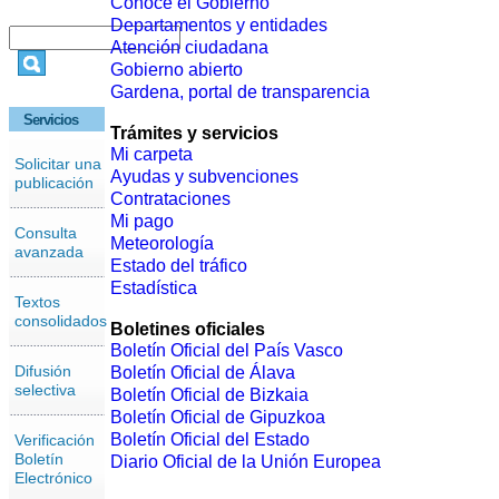
Conoce el Gobierno
Departamentos y entidades
Atención ciudadana
Gobierno abierto
Gardena, portal de transparencia
Servicios
Trámites y servicios
Mi carpeta
Solicitar una
Ayudas y subvenciones
publicación
Contrataciones
Mi pago
Consulta
Meteorología
avanzada
Estado del tráfico
Estadística
Textos
consolidados
Boletines oficiales
Boletín Oficial del País Vasco
Difusión
Boletín Oficial de Álava
selectiva
Boletín Oficial de Bizkaia
Boletín Oficial de Gipuzkoa
Boletín Oficial del Estado
Verificación
Boletín
Diario Oficial de la Unión Europea
Electrónico