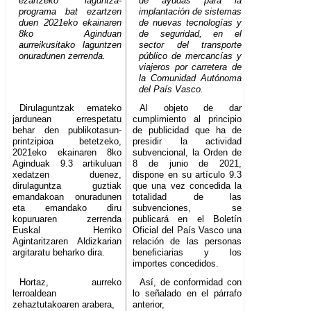
ezartzeko laguntza-
de ayudas para la
programa bat ezartzen
implantación de sistemas
duen 2021eko ekainaren
de nuevas tecnologías y
8ko Aginduan
de seguridad, en el
aurreikusitako laguntzen
sector del transporte
onuradunen zerrenda.
público de mercancías y
viajeros por carretera de
la Comunidad Autónoma
del País Vasco.
Dirulaguntzak emateko
Al objeto de dar
jardunean errespetatu
cumplimiento al principio
behar den publikotasun-
de publicidad que ha de
printzipioa betetzeko,
presidir la actividad
2021eko ekainaren 8ko
subvencional, la Orden de
Aginduak 9.3 artikuluan
8 de junio de 2021,
xedatzen duenez,
dispone en su artículo 9.3
dirulaguntza guztiak
que una vez concedida la
emandakoan onuradunen
totalidad de las
eta emandako diru
subvenciones, se
kopuruaren zerrenda
publicará en el Boletín
Euskal Herriko
Oficial del País Vasco una
Agintaritzaren Aldizkarian
relación de las personas
argitaratu beharko dira.
beneficiarias y los
importes concedidos.
Hortaz, aurreko
Así, de conformidad con
lerroaldean
lo señalado en el párrafo
zehaztutakoaren arabera,
anterior,