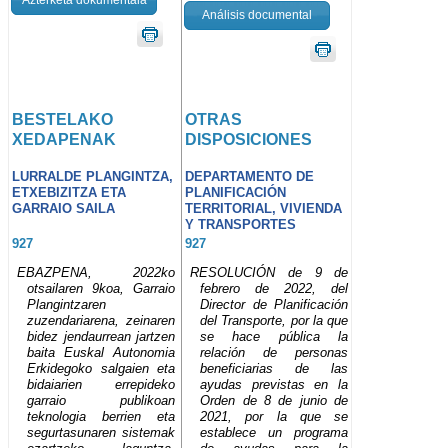
Análisis documental
BESTELAKO
OTRAS
XEDAPENAK
DISPOSICIONES
LURRALDE PLANGINTZA,
DEPARTAMENTO DE
ETXEBIZITZA ETA
PLANIFICACIÓN
GARRAIO SAILA
TERRITORIAL, VIVIENDA
Y TRANSPORTES
927
927
EBAZPENA, 2022ko
RESOLUCIÓN de 9 de
otsailaren 9koa, Garraio
febrero de 2022, del
Plangintzaren
Director de Planificación
zuzendariarena, zeinaren
del Transporte, por la que
bidez jendaurrean jartzen
se hace pública la
baita Euskal Autonomia
relación de personas
Erkidegoko salgaien eta
beneficiarias de las
bidaiarien errepideko
ayudas previstas en la
garraio publikoan
Orden de 8 de junio de
teknologia berrien eta
2021, por la que se
segurtasunaren sistemak
establece un programa