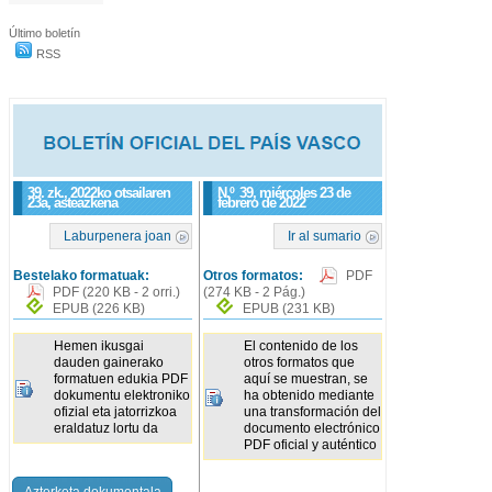
Último boletín
RSS
39. zk., 2022ko otsailaren
N.º
39
, miércoles 23 de
23a, asteazkena
febrero de 2022
Laburpenera joan
Ir al sumario
Bestelako formatuak:
Otros formatos:
PDF
PDF
(220 KB - 2 orri.)
(274 KB - 2 Pág.)
EPUB
(226 KB)
EPUB
(231 KB)
Hemen ikusgai
El contenido de los
dauden gainerako
otros formatos que
formatuen edukia PDF
aquí se muestran, se
dokumentu elektroniko
ha obtenido mediante
ofizial eta jatorrizkoa
una transformación del
eraldatuz lortu da
documento electrónico
PDF oficial y auténtico
Azterketa dokumentala