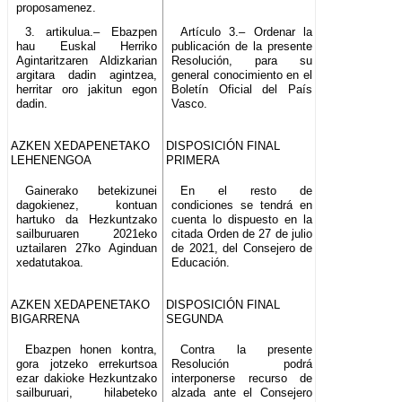
proposamenez.
3. artikulua.– Ebazpen
Artículo 3.– Ordenar la
hau Euskal Herriko
publicación de la presente
Agintaritzaren Aldizkarian
Resolución, para su
argitara dadin agintzea,
general conocimiento en el
herritar oro jakitun egon
Boletín Oficial del País
dadin.
Vasco.
AZKEN XEDAPENETAKO
DISPOSICIÓN FINAL
LEHENENGOA
PRIMERA
Gainerako betekizunei
En el resto de
dagokienez, kontuan
condiciones se tendrá en
hartuko da Hezkuntzako
cuenta lo dispuesto en la
sailburuaren 2021eko
citada Orden de 27 de julio
uztailaren 27ko Aginduan
de 2021, del Consejero de
xedatutakoa.
Educación.
AZKEN XEDAPENETAKO
DISPOSICIÓN FINAL
BIGARRENA
SEGUNDA
Ebazpen honen kontra,
Contra la presente
gora jotzeko errekurtsoa
Resolución podrá
ezar dakioke Hezkuntzako
interponerse recurso de
sailburuari, hilabeteko
alzada ante el Consejero