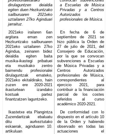
profesionaletarako
convocan subvenciones
dirulaguntzen deialdia
a Escuelas de Música
egiten duen Hezkuntzako
Privadas y a Centros
sailburuaren 2021eko
Autorizados
uztailaren 27ko Aginduari
profesionales de Música.
jarraituz.
2021eko irailaren 6an
En fecha de 6 de
argitara eman zen
septiembre de 2021 se
Hezkuntzako sailburuaren
hizo pública la Orden de
2021eko uztailaren 27ko
27 de julio de 2021, del
Agindua, zeinaren bidez
Consejero de Educación,
deialdia egiten baita
por la que se convocan
musika-ikastegi pribatuei
subvenciones a Escuelas
eta musikako zentro
de Música Privadas y a
baimendu profesionalei
Centros Autorizados
dirulaguntzak emateko,
profesionales de Música,
2021eko ekitaldirako, hain
correspondientes al
zuzen ere 2020-2021
ejercicio 2021, para
ikasturtean izandako
contribuir a la financiación
kostuak partez
parcial de los costes
finantzatzen laguntzeko.
referidos al curso
académico 2020-2021.
Ikastetxe eta Plangintza
De conformidad con lo
Zuzendaritzak ebaluatu
dispuesto en el artículo 10
ditu aurkeztutako
de la Orden y habiendo
eskaerak, aginduaren 10.
observado en todas las
artikuluan
actuaciones el