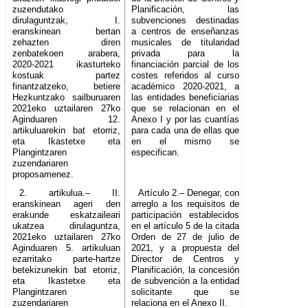
zuzendutako
Planificación, las
dirulaguntzak, I.
subvenciones destinadas
eranskinean bertan
a centros de enseñanzas
zehazten diren
musicales de titularidad
zenbatekoen arabera,
privada para la
2020-2021 ikasturteko
financiación parcial de los
kostuak partez
costes referidos al curso
finantzatzeko, betiere
académico 2020-2021, a
Hezkuntzako sailburuaren
las entidades beneficiarias
2021eko uztailaren 27ko
que se relacionan en el
Aginduaren 12.
Anexo I y por las cuantías
artikuluarekin bat etorriz,
para cada una de ellas que
eta Ikastetxe eta
en el mismo se
Plangintzaren
especifican.
zuzendariaren
proposamenez.
2. artikulua.– II.
Artículo 2.– Denegar, con
eranskinean ageri den
arreglo a los requisitos de
erakunde eskatzaileari
participación establecidos
ukatzea dirulaguntza,
en el artículo 5 de la citada
2021eko uztailaren 27ko
Orden de 27 de julio de
Aginduaren 5. artikuluan
2021, y a propuesta del
ezarritako parte-hartze
Director de Centros y
betekizunekin bat etorriz,
Planificación, la concesión
eta Ikastetxe eta
de subvención a la entidad
Plangintzaren
solicitante que se
zuzendariaren
relaciona en el Anexo II.