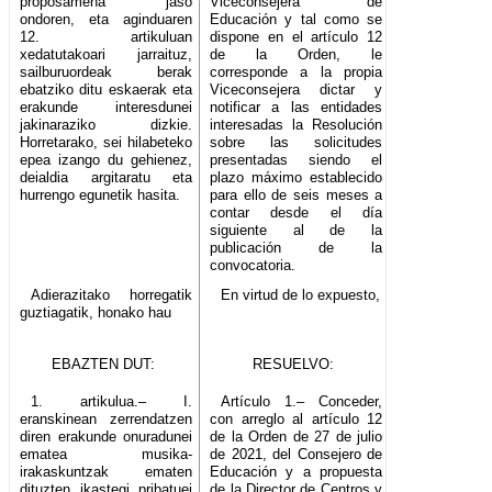
proposamena jaso
Viceconsejera de
ondoren, eta aginduaren
Educación y tal como se
12. artikuluan
dispone en el artículo 12
xedatutakoari jarraituz,
de la Orden, le
sailburuordeak berak
corresponde a la propia
ebatziko ditu eskaerak eta
Viceconsejera dictar y
erakunde interesdunei
notificar a las entidades
jakinaraziko dizkie.
interesadas la Resolución
Horretarako, sei hilabeteko
sobre las solicitudes
epea izango du gehienez,
presentadas siendo el
deialdia argitaratu eta
plazo máximo establecido
hurrengo egunetik hasita.
para ello de seis meses a
contar desde el día
siguiente al de la
publicación de la
convocatoria.
Adierazitako horregatik
En virtud de lo expuesto,
guztiagatik, honako hau
EBAZTEN DUT:
RESUELVO:
1. artikulua.– I.
Artículo 1.– Conceder,
eranskinean zerrendatzen
con arreglo al artículo 12
diren erakunde onuradunei
de la Orden de 27 de julio
ematea musika-
de 2021, del Consejero de
irakaskuntzak ematen
Educación y a propuesta
dituzten ikastegi pribatuei
de la Director de Centros y