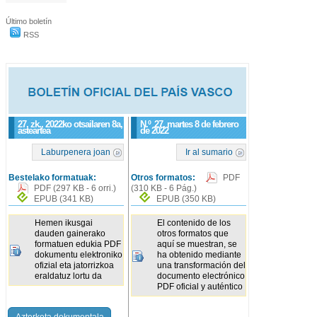
Último boletín
RSS
27. zk., 2022ko otsailaren 8a,
N.º
27
, martes 8 de febrero
asteartea
de 2022
Laburpenera joan
Ir al sumario
Bestelako formatuak:
Otros formatos:
PDF
PDF
(297 KB - 6 orri.)
(310 KB - 6 Pág.)
EPUB
(341 KB)
EPUB
(350 KB)
Hemen ikusgai
El contenido de los
dauden gainerako
otros formatos que
formatuen edukia PDF
aquí se muestran, se
dokumentu elektroniko
ha obtenido mediante
ofizial eta jatorrizkoa
una transformación del
eraldatuz lortu da
documento electrónico
PDF oficial y auténtico
Azterketa dokumentala