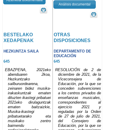
Análisis documental
BESTELAKO
OTRAS
XEDAPENAK
DISPOSICIONES
HEZKUNTZA SAILA
DEPARTAMENTO DE
EDUCACIÓN
645
645
EBAZPENA, 2021eko
RESOLUCIÓN de 2 de
abenduaren 2koa,
diciembre de 2021, de la
Hezkuntzako
Viceconsejera de
sailburuordearena,
Educación, por la que se
zeinaren bidez musika-
conceden subvenciones
irakaskuntzak ematen
a los centros privados de
dituzten ikastegi pribatuei
enseñanzas musicales,
2021eko dirulaguntzak
correspondientes al
ematen baitzaizkie,
ejercicio 2021 y
Musika-ikastegi
reguladas por la Orden
pribatuetarako eta
de 27 de julio de 2021,
musikako zentro
del Consejero de
baimendu
Educación, por la que se