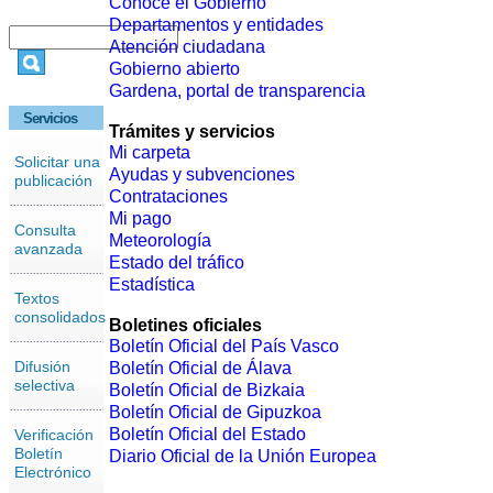
Conoce el Gobierno
Departamentos y entidades
Atención ciudadana
Gobierno abierto
Gardena, portal de transparencia
Servicios
Trámites y servicios
Mi carpeta
Solicitar una
Ayudas y subvenciones
publicación
Contrataciones
Mi pago
Consulta
Meteorología
avanzada
Estado del tráfico
Estadística
Textos
consolidados
Boletines oficiales
Boletín Oficial del País Vasco
Difusión
Boletín Oficial de Álava
selectiva
Boletín Oficial de Bizkaia
Boletín Oficial de Gipuzkoa
Boletín Oficial del Estado
Verificación
Boletín
Diario Oficial de la Unión Europea
Electrónico