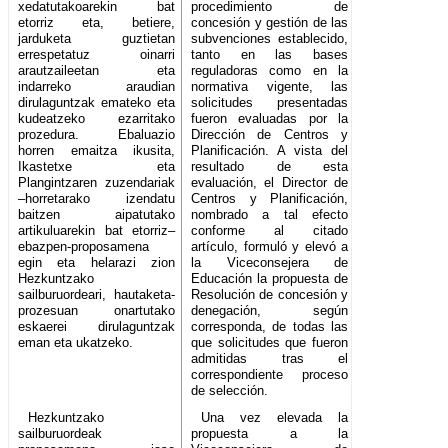
xedatutakoarekin bat
procedimiento de
etorriz eta, betiere,
concesión y gestión de las
jarduketa guztietan
subvenciones establecido,
errespetatuz oinarri
tanto en las bases
arautzaileetan eta
reguladoras como en la
indarreko araudian
normativa vigente, las
dirulaguntzak emateko eta
solicitudes presentadas
kudeatzeko ezarritako
fueron evaluadas por la
prozedura. Ebaluazio
Dirección de Centros y
horren emaitza ikusita,
Planificación. A vista del
Ikastetxe eta
resultado de esta
Plangintzaren zuzendariak
evaluación, el Director de
–horretarako izendatu
Centros y Planificación,
baitzen aipatutako
nombrado a tal efecto
artikuluarekin bat etorriz–
conforme al citado
ebazpen-proposamena
artículo, formuló y elevó a
egin eta helarazi zion
la Viceconsejera de
Hezkuntzako
Educación la propuesta de
sailburuordeari, hautaketa-
Resolución de concesión y
prozesuan onartutako
denegación, según
eskaerei dirulaguntzak
corresponda, de todas las
eman eta ukatzeko.
que solicitudes que fueron
admitidas tras el
correspondiente proceso
de selección.
Hezkuntzako
Una vez elevada la
sailburuordeak
propuesta a la