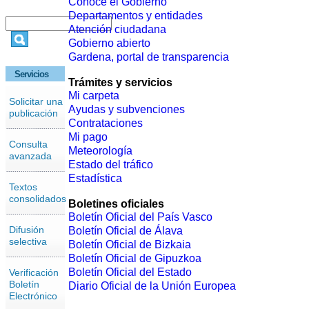
Conoce el Gobierno
Departamentos y entidades
Atención ciudadana
Gobierno abierto
Gardena, portal de transparencia
Servicios
Trámites y servicios
Mi carpeta
Solicitar una
Ayudas y subvenciones
publicación
Contrataciones
Mi pago
Consulta
Meteorología
avanzada
Estado del tráfico
Estadística
Textos
consolidados
Boletines oficiales
Boletín Oficial del País Vasco
Difusión
Boletín Oficial de Álava
selectiva
Boletín Oficial de Bizkaia
Boletín Oficial de Gipuzkoa
Boletín Oficial del Estado
Verificación
Boletín
Diario Oficial de la Unión Europea
Electrónico