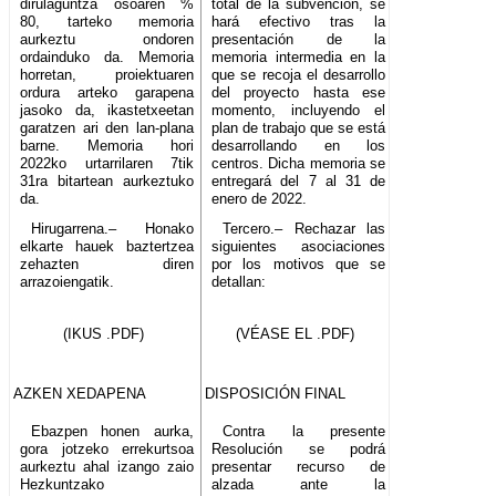
dirulaguntza osoaren %
total de la subvención, se
80, tarteko memoria
hará efectivo tras la
aurkeztu ondoren
presentación de la
ordainduko da. Memoria
memoria intermedia en la
horretan, proiektuaren
que se recoja el desarrollo
ordura arteko garapena
del proyecto hasta ese
jasoko da, ikastetxeetan
momento, incluyendo el
garatzen ari den lan-plana
plan de trabajo que se está
barne. Memoria hori
desarrollando en los
2022ko urtarrilaren 7tik
centros. Dicha memoria se
31ra bitartean aurkeztuko
entregará del 7 al 31 de
da.
enero de 2022.
Hirugarrena.– Honako
Tercero.– Rechazar las
elkarte hauek baztertzea
siguientes asociaciones
zehazten diren
por los motivos que se
arrazoiengatik.
detallan:
(IKUS .PDF)
(VÉASE EL .PDF)
AZKEN XEDAPENA
DISPOSICIÓN FINAL
Ebazpen honen aurka,
Contra la presente
gora jotzeko errekurtsoa
Resolución se podrá
aurkeztu ahal izango zaio
presentar recurso de
Hezkuntzako
alzada ante la