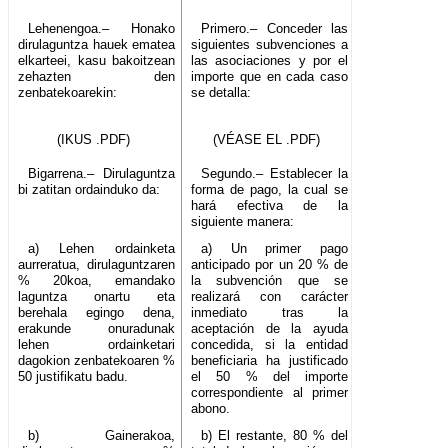
Lehenengoa.– Honako
Primero.– Conceder las
dirulaguntza hauek ematea
siguientes subvenciones a
elkarteei, kasu bakoitzean
las asociaciones y por el
zehazten den
importe que en cada caso
zenbatekoarekin:
se detalla:
(IKUS .PDF)
(VÉASE EL .PDF)
Bigarrena.– Dirulaguntza
Segundo.– Establecer la
bi zatitan ordainduko da:
forma de pago, la cual se
hará efectiva de la
siguiente manera:
a) Lehen ordainketa
a) Un primer pago
aurreratua, dirulaguntzaren
anticipado por un 20 % de
% 20koa, emandako
la subvención que se
laguntza onartu eta
realizará con carácter
berehala egingo dena,
inmediato tras la
erakunde onuradunak
aceptación de la ayuda
lehen ordainketari
concedida, si la entidad
dagokion zenbatekoaren %
beneficiaria ha justificado
50 justifikatu badu.
el 50 % del importe
correspondiente al primer
abono.
b) Gainerakoa,
b) El restante, 80 % del