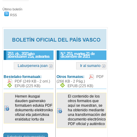
Último boletín
RSS
253. zk., 2021eko
N.º
253
, martes 21 de
abenduaren 21a, asteartea
diciembre de 2021
Laburpenera joan
Ir al sumario
Bestelako formatuak:
Otros formatos:
PDF
PDF
(249 KB - 2 orri.)
(266 KB - 2 Pág.)
EPUB
(225 KB)
EPUB
(225 KB)
Hemen ikusgai
El contenido de los
dauden gainerako
otros formatos que
formatuen edukia PDF
aquí se muestran, se
dokumentu elektroniko
ha obtenido mediante
ofizial eta jatorrizkoa
una transformación del
eraldatuz lortu da
documento electrónico
PDF oficial y auténtico
Azterketa dokumentala