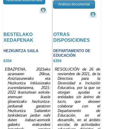
Análisis documental
BESTELAKO
OTRAS
XEDAPENAK
DISPOSICIONES
HEZKUNTZA SAILA
DEPARTAMENTO DE
EDUCACIÓN
6354
6354
EBAZPENA, 2021eko
RESOLUCIÓN de 26 de
azaroaren 26koa,
noviembre de 2021, de la
Aniztasunerako eta
Directora para la
Hezkuntza Inklusiorako
Diversidad e Inclusión
zuzendariarena, 2021-
Educativa, por la que se
2022 ikasturtean eskola-
otorgan ayudas a
eremuan ikasle
entidades sin ánimo de
ijitoentzako hezkuntza-
lucro, que deseen
jarduerak garatzen
colaborar con el
Hezkuntza Sailarekin
Departamento de
lankidetzan jardun nahi
Educación, en el
duten irabazi-asmorik
desarrollo, en el ámbito
gabeko erakundeei
escolar, de actividades