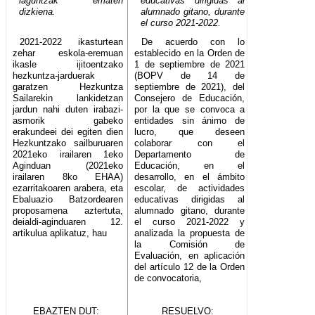
laguntzak ematen
educativas dirigidas al
dizkiena.
alumnado gitano, durante
el curso 2021-2022.
2021-2022 ikasturtean
De acuerdo con lo
zehar eskola-eremuan
establecido en la Orden de
ikasle ijitoentzako
1 de septiembre de 2021
hezkuntza-jarduerak
(BOPV de 14 de
garatzen Hezkuntza
septiembre de 2021), del
Sailarekin lankidetzan
Consejero de Educación,
jardun nahi duten irabazi-
por la que se convoca a
asmorik gabeko
entidades sin ánimo de
erakundeei dei egiten dien
lucro, que deseen
Hezkuntzako sailburuaren
colaborar con el
2021eko irailaren 1eko
Departamento de
Aginduan (2021eko
Educación, en el
irailaren 8ko EHAA)
desarrollo, en el ámbito
ezarritakoaren arabera, eta
escolar, de actividades
Ebaluazio Batzordearen
educativas dirigidas al
proposamena aztertuta,
alumnado gitano, durante
deialdi-aginduaren 12.
el curso 2021-2022 y
artikulua aplikatuz, hau
analizada la propuesta de
la Comisión de
Evaluación, en aplicación
del artículo 12 de la Orden
de convocatoria,
EBAZTEN DUT:
RESUELVO: