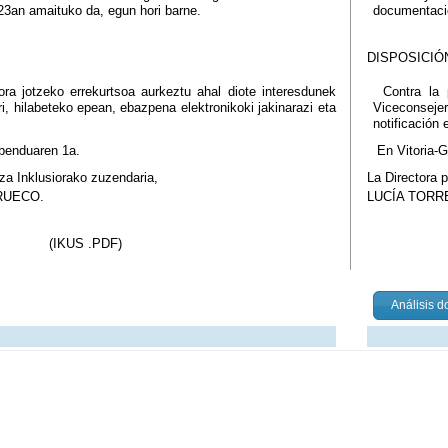
3an amaituko da, egun hori barne.
documentació
DISPOSICIÓ
a jotzeko errekurtsoa aurkeztu ahal diote interesdunek
Contra la 
, hilabeteko epean, ebazpena elektronikoki jakinarazi eta
Viceconsejer
notificación 
abenduaren 1a.
En Vitoria-G
a Inklusiorako zuzendaria,
La Directora p
RUECO.
LUCÍA TORR
(IKUS .PDF)
Análisis 