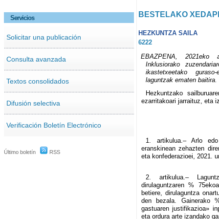
BESTELAKO XEDAP
Servicios
HEZKUNTZA SAILA
Solicitar una publicación
6222
EBAZPENA, 2021eko ab
Consulta avanzada
Inklusiorako zuzendaria
ikastetxeetako guraso-
laguntzak ematen baitira.
Textos consolidados
Hezkuntzako sailburuar
ezarritakoari jarraituz, eta
Difusión selectiva
Verificación Boletín Electrónico
1. artikulua.– Arlo ed
eranskinean zehazten dire
Último boletín
RSS
eta konfederazioei, 2021. u
2. artikulua.– Lagunt
dirulaguntzaren % 75ekoa
betiere, dirulaguntza onart
den bezala. Gainerako %
gastuaren justifikazioa» i
eta ordura arte izandako gas