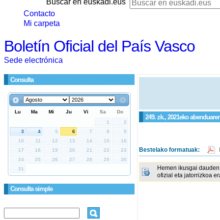
Buscar en euskadi.eus
Contacto
Mi carpeta
Boletín Oficial del País Vasco
Sede electrónica
Consulta
249. zk., 2021eko abenduaren
Bestelako formatuak:
Hemen ikusgai dauden 
ofizial eta jatorrizkoa e
Consulta simple