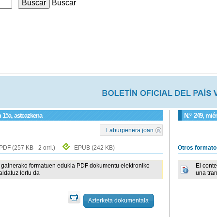
Buscar
 15a, asteazkena
N.º
249
, mié
Laburpenera joan
PDF
(257 KB - 2 orri.)
EPUB
(242 KB)
Otros format
gainerako formatuen edukia PDF dokumentu elektroniko
El cont
raldatuz lortu da
una tra
Azterketa dokumentala