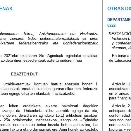
ENAK
OTRAS DI
DEPARTAME
6222
enduaren 1ekoa, Aniztasunerako eta Hezkuntza
RESOLUCIÓN 
rena, zeinaren bidez unibertsitate-mailakoak ez diren
Inclusión 
elkarteen federazioentzako eta konfederazioentzako
y confeder
alumnas, de
en 2021eko ekainaren 8ko Aginduak egindako deialdian
En base a l
 izapidetu diren espedienteak aztertu ondoren, hau
de Educación
EBAZTEN DUT:
o lurralde-eremuak kontuan hartuz ebazpen honen I.
Artículo 
n laguntzak ematea ikasleen guraso-elkarteen federazio
asociativas 
rtean egingo dituzten ekintzak finantzatzeko.
en el anexo 
para financi
zen lehen ordainketa elkarte bakoitzari dagokion
Artículo 
 izango da. Ordainketa aldez aurretik egingo da eta,
anticipado d
u ondoren, deialdiaren aginduko 15.1) artikuluan jasotzen
conformidad 
 25a ordaintzeko, nahitaezkoa izango da «Egindako
segundo pago
nprimaki normalizatua behar bezala beteta aurkeztea, bai
normalizado
tuen faktura eta ordainagiriak ere. Agiri horiek aurkezteko
facturas y r