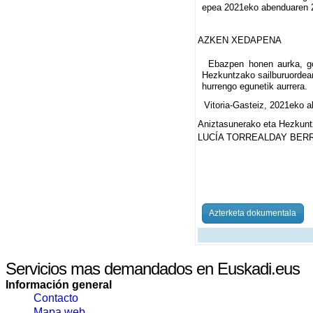
epea 2021eko abenduaren 2
AZKEN XEDAPENA
Ebazpen honen aurka, gor
Hezkuntzako sailburuordeari
hurrengo egunetik aurrera.
Vitoria-Gasteiz, 2021eko 
Aniztasunerako eta Hezkuntz
LUCÍA TORREALDAY BER
Azterketa dokumentala
Servicios mas demandados en Euskadi.eus
Información general
Contacto
Mapa web