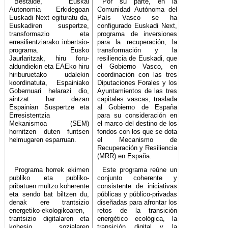
Bestalde, Euskal
Por su parte, en la
Autonomia Erkidegoan
Comunidad Autónoma del
Euskadi Next egituratu da,
País Vasco se ha
Euskadiren suspertze,
configurado Euskadi Next,
transformazio eta
programa de inversiones
erresilientziarako inbertsio-
para la recuperación, la
programa. Eusko
transformación y la
Jaurlaritzak, hiru foru-
resiliencia de Euskadi, que
aldundiekin eta EAEko hiru
el Gobierno Vasco, en
hiriburuetako udalekin
coordinación con las tres
koordinatuta, Espainiako
Diputaciones Forales y los
Gobernuari helarazi dio,
Ayuntamientos de las tres
aintzat har dezan
capitales vascas, traslada
Espainian Suspertze eta
al Gobierno de España
Erresistentzia
para su consideración en
Mekanismoa (SEM)
el marco del destino de los
hornitzen duten funtsen
fondos con los que se dota
helmugaren esparruan.
el Mecanismo de
Recuperación y Resiliencia
(MRR) en España.
Programa horrek ekimen
Este programa reúne un
publiko eta publiko-
conjunto coherente y
pribatuen multzo koherente
consistente de iniciativas
eta sendo bat biltzen du,
públicas y público-privadas
denak ere trantsizio
diseñadas para afrontar los
energetiko-ekologikoaren,
retos de la transición
trantsizio digitalaren eta
energético ecológica, la
kohesio sozialaren
transición digital y la