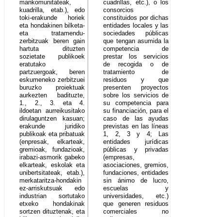
mankomunitateak,
cuadrillas, etc.), o los
kuadrilla, etab.), edo
consorcios
toki-erakunde horiek
constituidos por dichas
eta hondakinen bilketa-
entidades locales y las
eta tratamendu-
sociedades públicas
zerbitzuak beren gain
que tengan asumida la
hartuta dituzten
competencia de
sozietate publikoek
prestar los servicios
eratutako
de recogida o de
partzuergoak, beren
tratamiento de
eskumeneko zerbitzuei
residuos y que
buruzko proiektuak
presenten proyectos
aurkezten badituzte,
sobre los servicios de
1., 2., 3. eta 4.
su competencia para
ildoetan aurreikusitako
su financiación, para el
dirulaguntzen kasuan;
caso de las ayudas
erakunde juridiko
previstas en las líneas
publikoak eta pribatuak
1, 2, 3 y 4; Las
(enpresak, elkarteak,
entidades jurídicas
gremioak, fundazioak,
públicas y privadas
irabazi-asmorik gabeko
(empresas,
elkarteak, eskolak eta
asociaciones, gremios,
unibertsitateak, etab.),
fundaciones, entidades
merkataritza-hondakin
sin ánimo de lucro,
ez-arriskutsuak edo
escuelas y
industrian sortutako
universidades, etc.)
etxeko hondakinak
que generen residuos
sortzen dituztenak, eta
comerciales no