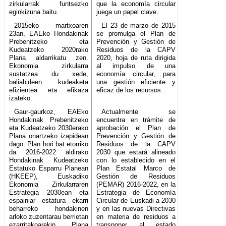
zirkularrak funtsezko
que la economía circular
eginkizuna baitu.
juega un papel clave.
2015eko martxoaren
El 23 de marzo de 2015
23an, EAEko Hondakinak
se promulga el Plan de
Prebenitzeko eta
Prevención y Gestión de
Kudeatzeko 2020rako
Residuos de la CAPV
Plana aldarrikatu zen.
2020, hoja de ruta dirigida
Ekonomia zirkularra
al impulso de una
sustatzea du xede,
economía circular, para
baliabideen kudeaketa
una gestión eficiente y
efizientea eta efikaza
eficaz de los recursos.
izateko.
Gaur-gaurkoz, EAEko
Actualmente se
Hondakinak Prebenitzeko
encuentra en trámite de
eta Kudeatzeko 2030erako
aprobación el Plan de
Plana onartzeko izapidean
Prevención y Gestión de
dago. Plan hori bat etorriko
Residuos de la CAPV
da 2016-2022 aldirako
2030 que estará alineado
Hondakinak Kudeatzeko
con lo establecido en el
Estatuko Esparru Planean
Plan Estatal Marco de
(HKEEP), Euskadiko
Gestión de Residuos
Ekonomia Zirkularraren
(PEMAR) 2016-2022, en la
Estrategia 2030ean eta
Estrategia de Economía
espainiar estatura ekarri
Circular de Euskadi a 2030
beharreko hondakinen
y en las nuevas Directivas
arloko zuzentarau berrietan
en materia de residuos a
ezarritakoarekin. Plana
transponer al estado