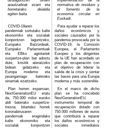
dirulaguntzen oinarri
implementación de la
arautzaileak ezarri eta
normativa de residuos y
horretarako deialdia
el fomento de la
egiten baita.
economía circular en
Euskadi.
COVID-19aren
Para ayudar a reparar los
pandemiak sortutako kalte
daños económicos y
ekonomiko eta sozialak
sociales causados por la
konpontzen laguntzeko,
pandemia provocada por la
Europako Batzordeak,
COVID-19, la Comisión
Europako Parlamentuak
Europea, el Parlamento
eta EBko agintariek
Europeo y los dirigentes
suspertze-plan bat adostu
de la UE han acordado un
dute, krisitik ateratzeko
plan de recuperación con
bidean gidatzeko eta
el objetivo de liderar la
Europa moderno eta
salida de la crisis y sentar
jasangarriago baterako
las bases para una Europa
oinarriak ezartzeko.
moderna y más sostenible.
Plan horren esparruan,
En el marco de dicho
NextGenerationEU eratu
plan se ha concebido
da, 750.000 milioi euroko
NextGenerationEU,
aldi baterako suspertze-
instrumento temporal de
tresna; bitarteko horrek
recuperación dotado con
koronabirusaren
750.000 millones de euros
pandemiak eragindako
que contribuirá a reparar
kalte ekonomiko eta
los daños económicos y
sozialak konpontzen
sociales inmediatos