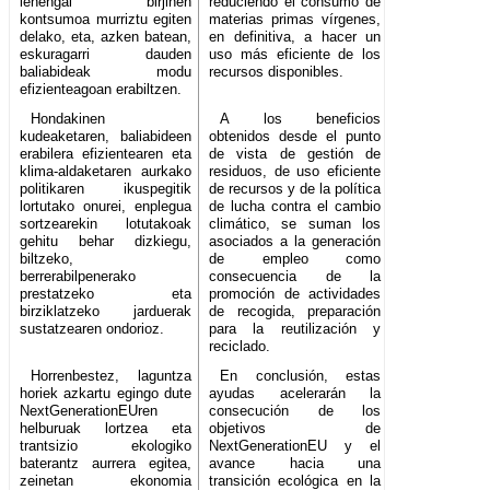
lehengai birjinen
reduciendo el consumo de
kontsumoa murriztu egiten
materias primas vírgenes,
delako, eta, azken batean,
en definitiva, a hacer un
eskuragarri dauden
uso más eficiente de los
baliabideak modu
recursos disponibles.
efizienteagoan erabiltzen.
Hondakinen
A los beneficios
kudeaketaren, baliabideen
obtenidos desde el punto
erabilera efizientearen eta
de vista de gestión de
klima-aldaketaren aurkako
residuos, de uso eficiente
politikaren ikuspegitik
de recursos y de la política
lortutako onurei, enplegua
de lucha contra el cambio
sortzearekin lotutakoak
climático, se suman los
gehitu behar dizkiegu,
asociados a la generación
biltzeko,
de empleo como
berrerabilpenerako
consecuencia de la
prestatzeko eta
promoción de actividades
birziklatzeko jarduerak
de recogida, preparación
sustatzearen ondorioz.
para la reutilización y
reciclado.
Horrenbestez, laguntza
En conclusión, estas
horiek azkartu egingo dute
ayudas acelerarán la
NextGenerationEUren
consecución de los
helburuak lortzea eta
objetivos de
trantsizio ekologiko
NextGenerationEU y el
baterantz aurrera egitea,
avance hacia una
zeinetan ekonomia
transición ecológica en la