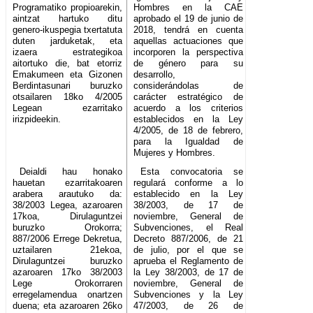
Programatiko propioarekin,
Hombres en la CAE
aintzat hartuko ditu
aprobado el 19 de junio de
genero-ikuspegia txertatuta
2018, tendrá en cuenta
duten jarduketak, eta
aquellas actuaciones que
izaera estrategikoa
incorporen la perspectiva
aitortuko die, bat etorriz
de género para su
Emakumeen eta Gizonen
desarrollo,
Berdintasunari buruzko
considerándolas de
otsailaren 18ko 4/2005
carácter estratégico de
Legean ezarritako
acuerdo a los criterios
irizpideekin.
establecidos en la Ley
4/2005, de 18 de febrero,
para la Igualdad de
Mujeres y Hombres.
Deialdi hau honako
Esta convocatoria se
hauetan ezarritakoaren
regulará conforme a lo
arabera arautuko da:
establecido en la Ley
38/2003 Legea, azaroaren
38/2003, de 17 de
17koa, Dirulaguntzei
noviembre, General de
buruzko Orokorra;
Subvenciones, el Real
887/2006 Errege Dekretua,
Decreto 887/2006, de 21
uztailaren 21ekoa,
de julio, por el que se
Dirulaguntzei buruzko
aprueba el Reglamento de
azaroaren 17ko 38/2003
la Ley 38/2003, de 17 de
Lege Orokorraren
noviembre, General de
erregelamendua onartzen
Subvenciones y la Ley
duena; eta azaroaren 26ko
47/2003, de 26 de