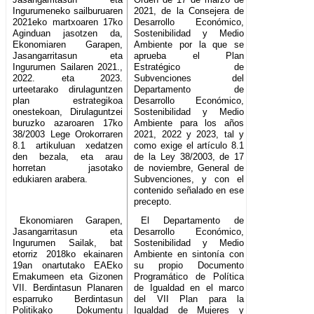
Ingurumeneko sailburuaren
2021, de la Consejera de
2021eko martxoaren 17ko
Desarrollo Económico,
Aginduan jasotzen da,
Sostenibilidad y Medio
Ekonomiaren Garapen,
Ambiente por la que se
Jasangarritasun eta
aprueba el Plan
Ingurumen Sailaren 2021.,
Estratégico de
2022. eta 2023.
Subvenciones del
urteetarako dirulaguntzen
Departamento de
plan estrategikoa
Desarrollo Económico,
onestekoan, Dirulaguntzei
Sostenibilidad y Medio
buruzko azaroaren 17ko
Ambiente para los años
38/2003 Lege Orokorraren
2021, 2022 y 2023, tal y
8.1 artikuluan xedatzen
como exige el artículo 8.1
den bezala, eta arau
de la Ley 38/2003, de 17
horretan jasotako
de noviembre, General de
edukiaren arabera.
Subvenciones, y con el
contenido señalado en ese
precepto.
Ekonomiaren Garapen,
El Departamento de
Jasangarritasun eta
Desarrollo Económico,
Ingurumen Sailak, bat
Sostenibilidad y Medio
etorriz 2018ko ekainaren
Ambiente en sintonía con
19an onartutako EAEko
su propio Documento
Emakumeen eta Gizonen
Programático de Política
VII. Berdintasun Planaren
de Igualdad en el marco
esparruko Berdintasun
del VII Plan para la
Politikako Dokumentu
Igualdad de Mujeres y