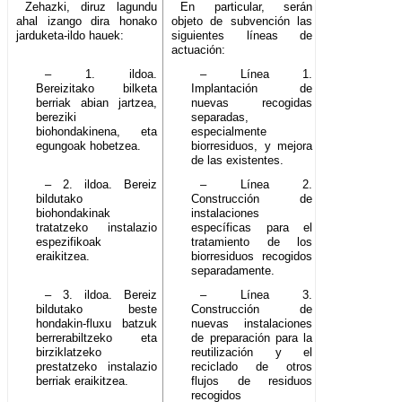
Zehazki, diruz lagundu
En particular, serán
ahal izango dira honako
objeto de subvención las
jarduketa-ildo hauek:
siguientes líneas de
actuación:
– 1. ildoa.
– Línea 1.
Bereizitako bilketa
Implantación de
berriak abian jartzea,
nuevas recogidas
bereziki
separadas,
biohondakinena, eta
especialmente
egungoak hobetzea.
biorresiduos, y mejora
de las existentes.
– 2. ildoa. Bereiz
– Línea 2.
bildutako
Construcción de
biohondakinak
instalaciones
tratatzeko instalazio
específicas para el
espezifikoak
tratamiento de los
eraikitzea.
biorresiduos recogidos
separadamente.
– 3. ildoa. Bereiz
– Línea 3.
bildutako beste
Construcción de
hondakin-fluxu batzuk
nuevas instalaciones
berrerabiltzeko eta
de preparación para la
birziklatzeko
reutilización y el
prestatzeko instalazio
reciclado de otros
berriak eraikitzea.
flujos de residuos
recogidos