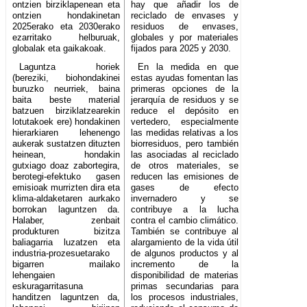
ontzien birziklapenean eta
hay que añadir los de
ontzien hondakinetan
reciclado de envases y
2025erako eta 2030erako
residuos de envases,
ezarritako helburuak,
globales y por materiales
globalak eta gaikakoak.
fijados para 2025 y 2030.
Laguntza horiek
En la medida en que
(bereziki, biohondakinei
estas ayudas fomentan las
buruzko neurriek, baina
primeras opciones de la
baita beste material
jerarquía de residuos y se
batzuen birziklatzearekin
reduce el depósito en
lotutakoek ere) hondakinen
vertedero, especialmente
hierarkiaren lehenengo
las medidas relativas a los
aukerak sustatzen dituzten
biorresiduos, pero también
heinean, hondakin
las asociadas al reciclado
gutxiago doaz zabortegira,
de otros materiales, se
berotegi-efektuko gasen
reducen las emisiones de
emisioak murrizten dira eta
gases de efecto
klima-aldaketaren aurkako
invernadero y se
borrokan laguntzen da.
contribuye a la lucha
Halaber, zenbait
contra el cambio climático.
produkturen bizitza
También se contribuye al
baliagarria luzatzen eta
alargamiento de la vida útil
industria-prozesuetarako
de algunos productos y al
bigarren mailako
incremento de la
lehengaien
disponibilidad de materias
eskuragarritasuna
primas secundarias para
handitzen laguntzen da,
los procesos industriales,