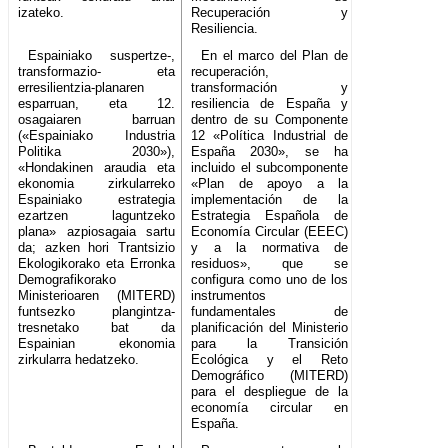
izateko.
Recuperación y
Resiliencia.
Espainiako suspertze-,
En el marco del Plan de
transformazio- eta
recuperación,
erresilientzia-planaren
transformación y
esparruan, eta 12.
resiliencia de España y
osagaiaren barruan
dentro de su Componente
(«Espainiako Industria
12 «Política Industrial de
Politika 2030»),
España 2030», se ha
«Hondakinen araudia eta
incluido el subcomponente
ekonomia zirkularreko
«Plan de apoyo a la
Espainiako estrategia
implementación de la
ezartzen laguntzeko
Estrategia Española de
plana» azpiosagaia sartu
Economía Circular (EEEC)
da; azken hori Trantsizio
y a la normativa de
Ekologikorako eta Erronka
residuos», que se
Demografikorako
configura como uno de los
Ministerioaren (MITERD)
instrumentos
funtsezko plangintza-
fundamentales de
tresnetako bat da
planificación del Ministerio
Espainian ekonomia
para la Transición
zirkularra hedatzeko.
Ecológica y el Reto
Demográfico (MITERD)
para el despliegue de la
economía circular en
España.