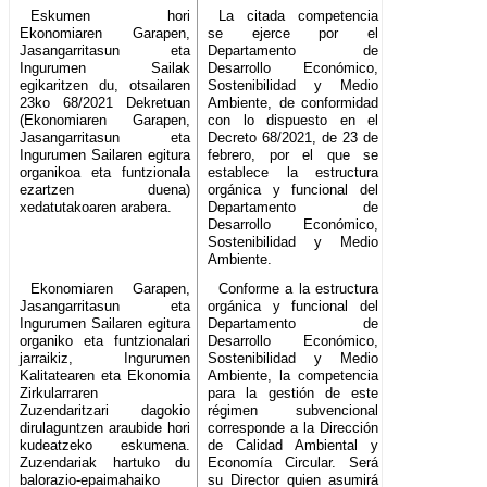
Eskumen hori
La citada competencia
Ekonomiaren Garapen,
se ejerce por el
Jasangarritasun eta
Departamento de
Ingurumen Sailak
Desarrollo Económico,
egikaritzen du, otsailaren
Sostenibilidad y Medio
23ko 68/2021 Dekretuan
Ambiente, de conformidad
(Ekonomiaren Garapen,
con lo dispuesto en el
Jasangarritasun eta
Decreto 68/2021, de 23 de
Ingurumen Sailaren egitura
febrero, por el que se
organikoa eta funtzionala
establece la estructura
ezartzen duena)
orgánica y funcional del
xedatutakoaren arabera.
Departamento de
Desarrollo Económico,
Sostenibilidad y Medio
Ambiente.
Ekonomiaren Garapen,
Conforme a la estructura
Jasangarritasun eta
orgánica y funcional del
Ingurumen Sailaren egitura
Departamento de
organiko eta funtzionalari
Desarrollo Económico,
jarraikiz, Ingurumen
Sostenibilidad y Medio
Kalitatearen eta Ekonomia
Ambiente, la competencia
Zirkularraren
para la gestión de este
Zuzendaritzari dagokio
régimen subvencional
dirulaguntzen araubide hori
corresponde a la Dirección
kudeatzeko eskumena.
de Calidad Ambiental y
Zuzendariak hartuko du
Economía Circular. Será
balorazio-epaimahaiko
su Director quien asumirá