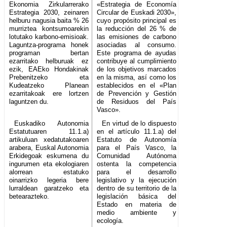
Ekonomia Zirkularrerako
«Estrategia de Economía
Estrategia 2030, zeinaren
Circular de Euskadi 2030»,
helburu nagusia baita % 26
cuyo propósito principal es
murriztea kontsumoarekin
la reducción del 26 % de
lotutako karbono-emisioak.
las emisiones de carbono
Laguntza-programa honek
asociadas al consumo.
programan bertan
Este programa de ayudas
ezarritako helburuak ez
contribuye al cumplimiento
ezik, EAEko Hondakinak
de los objetivos marcados
Prebenitzeko eta
en la misma, así como los
Kudeatzeko Planean
establecidos en el «Plan
ezarritakoak ere lortzen
de Prevención y Gestión
laguntzen du.
de Residuos del País
Vasco».
Euskadiko Autonomia
En virtud de lo dispuesto
Estatutuaren 11.1.a)
en el artículo 11.1.a) del
artikuluan xedatutakoaren
Estatuto de Autonomía
arabera, Euskal Autonomia
para el País Vasco, la
Erkidegoak eskumena du
Comunidad Autónoma
ingurumen eta ekologiaren
ostenta la competencia
alorrean estatuko
para el desarrollo
oinarrizko legeria bere
legislativo y la ejecución
lurraldean garatzeko eta
dentro de su territorio de la
betearazteko.
legislación básica del
Estado en materia de
medio ambiente y
ecología.