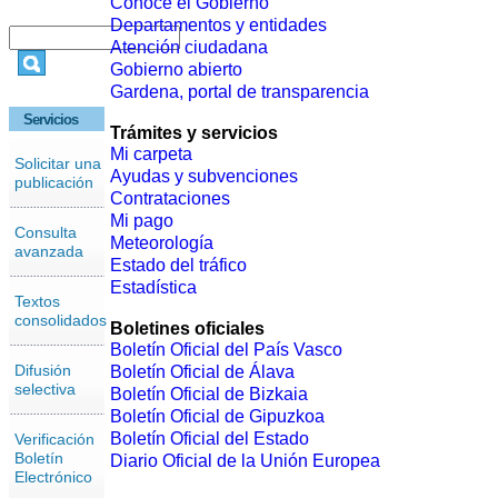
Conoce el Gobierno
Departamentos y entidades
Atención ciudadana
Gobierno abierto
Gardena, portal de transparencia
Servicios
Trámites y servicios
Mi carpeta
Solicitar una
Ayudas y subvenciones
publicación
Contrataciones
Mi pago
Consulta
Meteorología
avanzada
Estado del tráfico
Estadística
Textos
consolidados
Boletines oficiales
Boletín Oficial del País Vasco
Difusión
Boletín Oficial de Álava
selectiva
Boletín Oficial de Bizkaia
Boletín Oficial de Gipuzkoa
Boletín Oficial del Estado
Verificación
Boletín
Diario Oficial de la Unión Europea
Electrónico