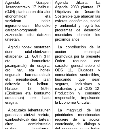
Agendak Garapen
Agenda Urbana. La
Jasangarrirako 17 helburu
Agenda 2030 plantea 17
(GJH) planteatzen ditu alor
Objetivos de Desarrollo
ekonomikoan eta
Sostenible que abarcan las
sozialean nahiz
esferas económica, social
ingurumenean. Munduko
y ambiental y regirá los
garapen-programak
programas de desarrollo
zuzenduko ditu datozen
mundiales durante los
urteetan.
próximos años.
Agindu honek sustatzen
La contribución de la
duen udal-ekintzaren
acción municipal
ekarpenak 11. GJHn (Hiri
promovida por la presente
eta komunitate
Orden redunda con
jasangarriak) du eragina,
carácter general sobre el
oro har, eta horiek
ODS 11, Ciudades y
seguruak, barneratzaileak
comunidades sostenibles,
eta erresilienteak izan
buscando que sean
daitezela du helburu.
seguras, inclusivas y
Halaber, 12. GJHn
resilientes y al ODS 12-
(Ekoizpen eta kontsumo
Producción y consumo
arduratsua) ere badu
responsable, impulsando
eragina.
la Economía Circular.
Aipatutako lehentasunen
La magnitud de las
garrantzia aintzat hartuta,
prioridades mencionadas
ezinbestekoak dira tartean
requiere de la acción
diren administrazio
coordinada, del diálogo y
guztien, herritarren,
del consenso entre todas