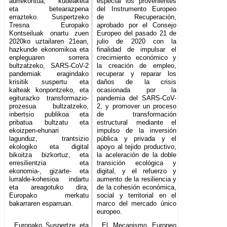
aurrekontua, kudeaketa
especial los provenientes
eta betearazpena
del Instrumento Europeo
errazteko. Suspertzeko
de Recuperación,
Tresna Europako
aprobado por el Consejo
Kontseiluak onartu zuen
Europeo del pasado 21 de
2020ko uztailaren 21ean,
julio de 2020 con la
hazkunde ekonomikoa eta
finalidad de impulsar el
enpleguaren sorrera
crecimiento económico y
bultzatzeko, SARS-CoV-2
la creación de empleo,
pandemiak eragindako
recuperar y reparar los
krisitik suspertu eta
daños de la crisis
kalteak konpontzeko, eta
ocasionada por la
egiturazko transformazio-
pandemia del SARS-CoV-
prozesua bultzatzeko,
2, y promover un proceso
inbertsio publikoa eta
de transformación
pribatua bultzatu eta
estructural mediante el
ekoizpen-ehunari
impulso de la inversión
lagunduz, trantsizio
pública y privada y el
ekologiko eta digital
apoyo al tejido productivo,
bikoitza bizkortuz, eta
la aceleración de la doble
erresilientzia eta
transición ecológica y
ekonomia-, gizarte- eta
digital, y el refuerzo y
lurralde-kohesioa indartu
aumento de la resiliencia y
eta areagotuko dira,
de la cohesión económica,
Europako merkatu
social y territorial en el
bakarraren esparruan.
marco del mercado único
europeo.
Europako Suspertze eta
El Mecanismo Europeo