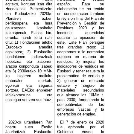
egiteko, kontuan izan dira
español. Para su
Hondakinak Prebenitzeko
elaboración se ha tenido
eta Kudeatzeko 2020ko
en consideración también
Planaren azken
la revisión final del Plan de
berrikuspena eta hura
Prevención y Gestión de
gauzatzean ikasitako
Residuos 2020 y las
irakaspenak. Planak hiru
lecciones aprendidas
erronka handi lortu nahi
durante la ejecución de
ditu: 1) Hondakinen arloko
este. Este Plan persigue
Europako araudira
tres grandes retos: 1)
egokitzea; 2) Euskadiko
adaptarnos a la normativa
hondakinen adierazleak
europea en materia de
hobetzea eta zaborren
residuos; 2) mejorar los
arazoa konponduta izatea;
indicadores de residuos en
eta 3) 2030erako 10 MMt-
Euskadi y tener resuelta la
ko bigarren mailako
problemática de vertido y
materialen merkatu
3) generar un mercado
egonkor eta segurua
estable y seguro de
sortzea, EAEko enpresen
materiales secundarios
lehiakortasuna eta
que alcance los 10MM t.
enplegua sortzea sustatuz.
para 2030, fomentando la
competitividad de las
empresas vascas y la
generación de empleo.
2020ko urtarrilaren 7an
El 7 de enero de 2020
onartu zuen Eusko
fue aprobada por el
Jaurlaritzak Euskadiko
Gobierno Vasco la