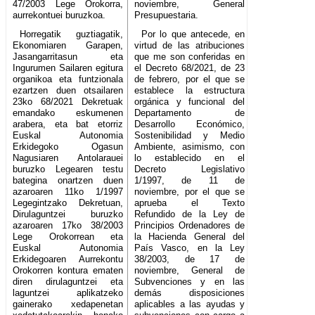
47/2003 Lege Orokorra,
noviembre, General
aurrekontuei buruzkoa.
Presupuestaria.
Horregatik guztiagatik,
Por lo que antecede, en
Ekonomiaren Garapen,
virtud de las atribuciones
Jasangarritasun eta
que me son conferidas en
Ingurumen Sailaren egitura
el Decreto 68/2021, de 23
organikoa eta funtzionala
de febrero, por el que se
ezartzen duen otsailaren
establece la estructura
23ko 68/2021 Dekretuak
orgánica y funcional del
emandako eskumenen
Departamento de
arabera, eta bat etorriz
Desarrollo Económico,
Euskal Autonomia
Sostenibilidad y Medio
Erkidegoko Ogasun
Ambiente, asimismo, con
Nagusiaren Antolarauei
lo establecido en el
buruzko Legearen testu
Decreto Legislativo
bategina onartzen duen
1/1997, de 11 de
azaroaren 11ko 1/1997
noviembre, por el que se
Legegintzako Dekretuan,
aprueba el Texto
Dirulaguntzei buruzko
Refundido de la Ley de
azaroaren 17ko 38/2003
Principios Ordenadores de
Lege Orokorrean eta
la Hacienda General del
Euskal Autonomia
País Vasco, en la Ley
Erkidegoaren Aurrekontu
38/2003, de 17 de
Orokorren kontura ematen
noviembre, General de
diren dirulaguntzei eta
Subvenciones y en las
laguntzei aplikatzeko
demás disposiciones
gainerako xedapenetan
aplicables a las ayudas y