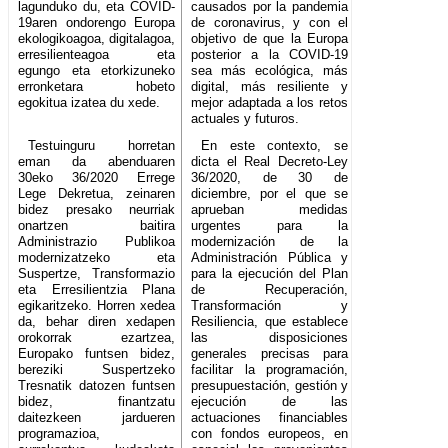
lagunduko du, eta COVID-
causados por la pandemia
19aren ondorengo Europa
de coronavirus, y con el
ekologikoagoa, digitalagoa,
objetivo de que la Europa
erresilienteagoa eta
posterior a la COVID-19
egungo eta etorkizuneko
sea más ecológica, más
erronketara hobeto
digital, más resiliente y
egokitua izatea du xede.
mejor adaptada a los retos
actuales y futuros.
Testuinguru horretan
En este contexto, se
eman da abenduaren
dicta el Real Decreto-Ley
30eko 36/2020 Errege
36/2020, de 30 de
Lege Dekretua, zeinaren
diciembre, por el que se
bidez presako neurriak
aprueban medidas
onartzen baitira
urgentes para la
Administrazio Publikoa
modernización de la
modernizatzeko eta
Administración Pública y
Suspertze, Transformazio
para la ejecución del Plan
eta Erresilientzia Plana
de Recuperación,
egikaritzeko. Horren xedea
Transformación y
da, behar diren xedapen
Resiliencia, que establece
orokorrak ezartzea,
las disposiciones
Europako funtsen bidez,
generales precisas para
bereziki Suspertzeko
facilitar la programación,
Tresnatik datozen funtsen
presupuestación, gestión y
bidez, finantzatu
ejecución de las
daitezkeen jardueren
actuaciones financiables
programazioa,
con fondos europeos, en