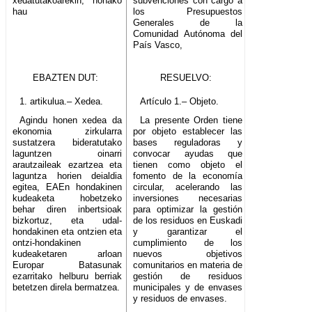
xedatutakoarekin, honako
subvenciones con cargo a
hau
los Presupuestos
Generales de la
Comunidad Autónoma del
País Vasco,
EBAZTEN DUT:
RESUELVO:
1. artikulua.– Xedea.
Artículo 1.– Objeto.
Agindu honen xedea da
La presente Orden tiene
ekonomia zirkularra
por objeto establecer las
sustatzera bideratutako
bases reguladoras y
laguntzen oinarri
convocar ayudas que
arautzaileak ezartzea eta
tienen como objeto el
laguntza horien deialdia
fomento de la economía
egitea, EAEn hondakinen
circular, acelerando las
kudeaketa hobetzeko
inversiones necesarias
behar diren inbertsioak
para optimizar la gestión
bizkortuz, eta udal-
de los residuos en Euskadi
hondakinen eta ontzien eta
y garantizar el
ontzi-hondakinen
cumplimiento de los
kudeaketaren arloan
nuevos objetivos
Europar Batasunak
comunitarios en materia de
ezarritako helburu berriak
gestión de residuos
betetzen direla bermatzea.
municipales y de envases
y residuos de envases.