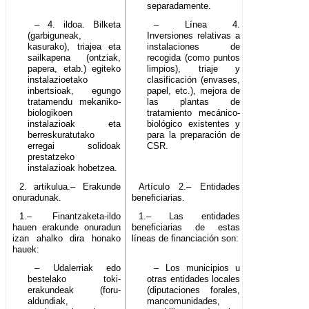
separadamente.
– 4. ildoa. Bilketa
– Línea 4.
(garbiguneak,
Inversiones relativas a
kasurako), triajea eta
instalaciones de
sailkapena (ontziak,
recogida (como puntos
papera, etab.) egiteko
limpios), triaje y
instalazioetako
clasificación (envases,
inbertsioak, egungo
papel, etc.), mejora de
tratamendu mekaniko-
las plantas de
biologikoen
tratamiento mecánico-
instalazioak eta
biológico existentes y
berreskuratutako
para la preparación de
erregai solidoak
CSR.
prestatzeko
instalazioak hobetzea.
2. artikulua.– Erakunde
Artículo 2.– Entidades
onuradunak.
beneficiarias.
1.– Finantzaketa-ildo
1.– Las entidades
hauen erakunde onuradun
beneficiarias de estas
izan ahalko dira honako
líneas de financiación son:
hauek:
– Udalerriak edo
– Los municipios u
bestelako toki-
otras entidades locales
erakundeak (foru-
(diputaciones forales,
aldundiak,
mancomunidades,