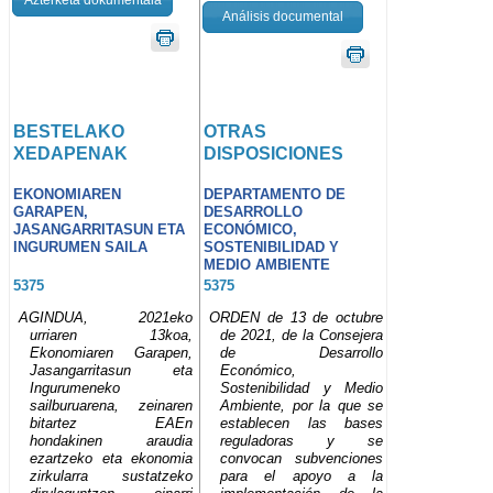
Análisis documental
BESTELAKO
OTRAS
XEDAPENAK
DISPOSICIONES
EKONOMIAREN
DEPARTAMENTO DE
GARAPEN,
DESARROLLO
JASANGARRITASUN ETA
ECONÓMICO,
INGURUMEN SAILA
SOSTENIBILIDAD Y
MEDIO AMBIENTE
5375
5375
AGINDUA, 2021eko
ORDEN de 13 de octubre
urriaren 13koa,
de 2021, de la Consejera
Ekonomiaren Garapen,
de Desarrollo
Jasangarritasun eta
Económico,
Ingurumeneko
Sostenibilidad y Medio
sailburuarena, zeinaren
Ambiente, por la que se
bitartez EAEn
establecen las bases
hondakinen araudia
reguladoras y se
ezartzeko eta ekonomia
convocan subvenciones
zirkularra sustatzeko
para el apoyo a la