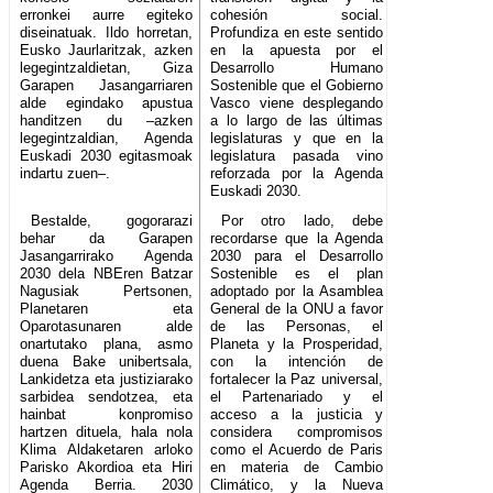
erronkei aurre egiteko
cohesión social.
diseinatuak. Ildo horretan,
Profundiza en este sentido
Eusko Jaurlaritzak, azken
en la apuesta por el
legegintzaldietan, Giza
Desarrollo Humano
Garapen Jasangarriaren
Sostenible que el Gobierno
alde egindako apustua
Vasco viene desplegando
handitzen du –azken
a lo largo de las últimas
legegintzaldian, Agenda
legislaturas y que en la
Euskadi 2030 egitasmoak
legislatura pasada vino
indartu zuen–.
reforzada por la Agenda
Euskadi 2030.
Bestalde, gogorarazi
Por otro lado, debe
behar da Garapen
recordarse que la Agenda
Jasangarrirako Agenda
2030 para el Desarrollo
2030 dela NBEren Batzar
Sostenible es el plan
Nagusiak Pertsonen,
adoptado por la Asamblea
Planetaren eta
General de la ONU a favor
Oparotasunaren alde
de las Personas, el
onartutako plana, asmo
Planeta y la Prosperidad,
duena Bake unibertsala,
con la intención de
Lankidetza eta justiziarako
fortalecer la Paz universal,
sarbidea sendotzea, eta
el Partenariado y el
hainbat konpromiso
acceso a la justicia y
hartzen dituela, hala nola
considera compromisos
Klima Aldaketaren arloko
como el Acuerdo de Paris
Parisko Akordioa eta Hiri
en materia de Cambio
Agenda Berria. 2030
Climático, y la Nueva