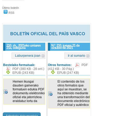
Último boletín
RSS
210. zk., 2021eko urriaren
N.º
210
, jueves 21 de
21a, osteguna
octubre de 2021
Laburpenera joan
Ir al sumario
Bestelako formatuak:
Otros formatos:
PDF
PDF
(380 KB - 28 orri.)
(412 KB - 30 Pág.)
EPUB
(243 KB)
EPUB
(247 KB)
Hemen ikusgai
El contenido de los
dauden gainerako
otros formatos que
formatuen edukia PDF
aquí se muestran, se
dokumentu elektroniko
ha obtenido mediante
ofizial eta jatorrizkoa
una transformación del
eraldatuz lortu da
documento electrónico
PDF oficial y auténtico
Azterketa dokumentala