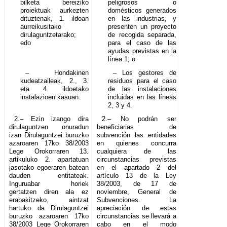
bilketa bereiziko
peligrosos o
proiektuak aurkezten
domésticos generados
dituztenak, 1. ildoan
en las industrias, y
aurreikusitako
presenten un proyecto
dirulaguntzetarako;
de recogida separada,
edo
para el caso de las
ayudas previstas en la
línea 1; o
– Hondakinen
– Los gestores de
kudeatzaileak, 2., 3.
residuos para el caso
eta 4. ildoetako
de las instalaciones
instalazioen kasuan.
incluidas en las líneas
2, 3 y 4.
2.– Ezin izango dira
2.– No podrán ser
dirulaguntzen onuradun
beneficiarias de
izan Dirulaguntzei buruzko
subvención las entidades
azaroaren 17ko 38/2003
en quienes concurra
Lege Orokorraren 13.
cualquiera de las
artikuluko 2. apartatuan
circunstancias previstas
jasotako egoeraren batean
en el apartado 2 del
dauden entitateak.
artículo 13 de la Ley
Inguruabar horiek
38/2003, de 17 de
gertatzen diren ala ez
noviembre, General de
erabakitzeko, aintzat
Subvenciones. La
hartuko da Dirulaguntzei
apreciación de estas
buruzko azaroaren 17ko
circunstancias se llevará a
38/2003 Lege Orokorraren
cabo en el modo