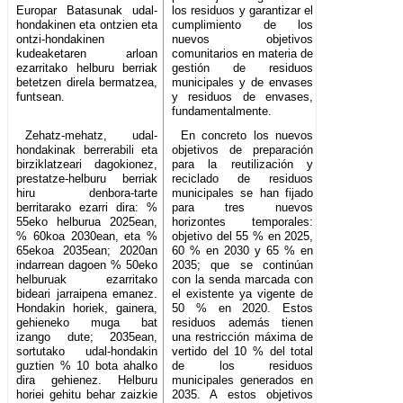
Europar Batasunak udal-
los residuos y garantizar el
hondakinen eta ontzien eta
cumplimiento de los
ontzi-hondakinen
nuevos objetivos
kudeaketaren arloan
comunitarios en materia de
ezarritako helburu berriak
gestión de residuos
betetzen direla bermatzea,
municipales y de envases
funtsean.
y residuos de envases,
fundamentalmente.
Zehatz-mehatz, udal-
En concreto los nuevos
hondakinak berrerabili eta
objetivos de preparación
birziklatzeari dagokionez,
para la reutilización y
prestatze-helburu berriak
reciclado de residuos
hiru denbora-tarte
municipales se han fijado
berritarako ezarri dira: %
para tres nuevos
55eko helburua 2025ean,
horizontes temporales:
% 60koa 2030ean, eta %
objetivo del 55 % en 2025,
65ekoa 2035ean; 2020an
60 % en 2030 y 65 % en
indarrean dagoen % 50eko
2035; que se continúan
helburuak ezarritako
con la senda marcada con
bideari jarraipena emanez.
el existente ya vigente de
Hondakin horiek, gainera,
50 % en 2020. Estos
gehieneko muga bat
residuos además tienen
izango dute; 2035ean,
una restricción máxima de
sortutako udal-hondakin
vertido del 10 % del total
guztien % 10 bota ahalko
de los residuos
dira gehienez. Helburu
municipales generados en
horiei gehitu behar zaizkie
2035. A estos objetivos