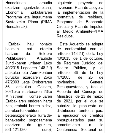
Hondakinen araudia
siguiente proyecto de
ezartzen laguntzeko plana,
inversión: Plan de apoyo a
Ekonomia Zirkularraren
la implementación de la
Programa eta Ingurumena
normativa de residuos,
Sustatzeko Plana (PIMA
Programa de Economía
Hondakinak).
Circular y Plan de Impulso
al Medio Ambiente-PIMA
Residuos.
Erabaki hau honako
Este Acuerdo se adopta
hauekin bat etorrita
de conformidad con el
hartzen da: Sektore
artículo 148.2.f) de la Ley
Publikoaren Araubide
40/2015, de 1 de octubre,
Juridikoaren urriaren 1eko
de Régimen Jurídico del
40/2015 Legearen 148.2.f)
Sector Público, y el
artikulua eta Aurrekontuei
artículo 86 de la Ley
buruzko azaroaren 26ko
47/2003, de 26 de
47/2003 Lege Orokorraren
noviembre, General
86. artikulua. Gainera,
Presupuestaria, y tras el
2021eko martxoaren 23ko
Acuerdo del Consejo de
Ministroen Kontseiluaren
Ministros, de 23 de marzo
Erabakiaren ondoren hartu
de 2021, por el que se
zen; erabaki horren bidez,
autoriza la propuesta de
aurrekontu-kredituen
distribución territorial para
betearazpenerako lurralde-
la ejecución de créditos
banaketako proposamena
presupuestarios para su
onartzen da (guztira,
sometimiento a la
581.121.060 euro),
Conferencia Sectorial de