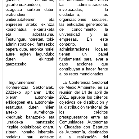
gizarte-erakundeen,
las administraciones
ezagutza sortzen duten
involucradas, la
erakundeen,
ciudadanía, las
unibertsitatearen eta
organizaciones sociales,
enpresen arteko ekintza
las entidades generadoras
koordinatua, elkarrizketa
de conocimiento, la
eta adostasuna.
universidad y las
Testuinguru horretan, toki-
empresas. En este
administrazioek funtsezko
contexto, las
papera dute, erronka horiei
administraciones locales
aurre egiten lagunduko
tienen un papel
duten ekintzak
fundamental para llevar a
gauzatzeko.
cabo acciones que
contribuyan a hacer frente
a los retos mencionados.
Ingurumenaren
La Conferencia Sectorial
Konferentzia Sektorialak,
de Medio Ambiente, en su
2021eko apirilaren 14ko
reunión del 14 de abril de
bileran, autonomia-
2021, aprueba los criterios
erkidegoen eta autonomia-
objetivos de distribución y
estatutua duten hirien
la distribución territorial de
arteko aurrekontu-
los créditos
kredituak banatzeko eta
presupuestarios entre las
lurraldeka banatzeko
Comunidades Autónomas
irizpide objektiboak onartu
y Ciudades con Estatuto
zituen, honako inbertsio-
de Autonomía, destinados
proiektu hau egiteko:
a la realización del