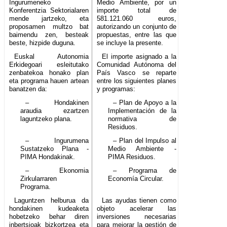
Ingurumeneko
Medio Ambiente, por un
Konferentzia Sektorialaren
importe total de
mende jartzeko, eta
581.121.060 euros,
proposamen multzo bat
autorizando un conjunto de
baimendu zen, besteak
propuestas, entre las que
beste, hizpide duguna.
se incluye la presente.
Euskal Autonomia
El importe asignado a la
Erkidegoari esleitutako
Comunidad Autónoma del
zenbatekoa honako plan
País Vasco se reparte
eta programa hauen artean
entre los siguientes planes
banatzen da:
y programas:
– Hondakinen
– Plan de Apoyo a la
araudia ezartzen
Implementación de la
laguntzeko plana.
normativa de
Residuos.
– Ingurumena
– Plan del Impulso al
Sustatzeko Plana -
Medio Ambiente -
PIMA Hondakinak.
PIMA Residuos.
– Ekonomia
– Programa de
Zirkularraren
Economía Circular.
Programa.
Laguntzen helburua da
Las ayudas tienen como
hondakinen kudeaketa
objeto acelerar las
hobetzeko behar diren
inversiones necesarias
inbertsioak bizkortzea eta
para mejorar la gestión de