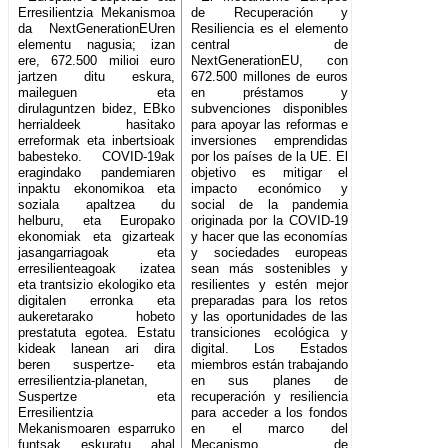
Erresilientzia Mekanismoa
de Recuperación y
da NextGenerationEUren
Resiliencia es el elemento
elementu nagusia; izan
central de
ere, 672.500 milioi euro
NextGenerationEU, con
jartzen ditu eskura,
672.500 millones de euros
maileguen eta
en préstamos y
dirulaguntzen bidez, EBko
subvenciones disponibles
herrialdeek hasitako
para apoyar las reformas e
erreformak eta inbertsioak
inversiones emprendidas
babesteko. COVID-19ak
por los países de la UE. El
eragindako pandemiaren
objetivo es mitigar el
inpaktu ekonomikoa eta
impacto económico y
soziala apaltzea du
social de la pandemia
helburu, eta Europako
originada por la COVID-19
ekonomiak eta gizarteak
y hacer que las economías
jasangarriagoak eta
y sociedades europeas
erresilienteagoak izatea
sean más sostenibles y
eta trantsizio ekologiko eta
resilientes y estén mejor
digitalen erronka eta
preparadas para los retos
aukeretarako hobeto
y las oportunidades de las
prestatuta egotea. Estatu
transiciones ecológica y
kideak lanean ari dira
digital. Los Estados
beren suspertze- eta
miembros están trabajando
erresilientzia-planetan,
en sus planes de
Suspertze eta
recuperación y resiliencia
Erresilientzia
para acceder a los fondos
Mekanismoaren esparruko
en el marco del
funtsak eskuratu ahal
Mecanismo de