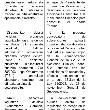
presidentearen ardura eta
el papel de Presidente del
Zuzendaritza horretara
Tribunal de Valoración, y
atxikitako bi funtzionario
designará a dos personas
izendatuko ditu aipatutako
funcionarias adscritas a la
epaimahaia osatzeko.
mencionada Dirección para
constituir el citado
Tribunal.
Dirulaguntzen deialdi
En la presente
honetan, erakunde
convocatoria de
laguntzaile gisa jardungo
subvenciones, actuará
du Ihobe SA sozietate
como entidad colaboradora
publikoak, EAEko
la Sociedad Pública Ihobe,
administrazio orokorraren
S.A. Al ser medio propio
bitarteko propioa denez.
de la Administración
Ihobe SA sozietate
General de la CAPV, la
publikoak dirulaguntzei
Sociedad Pública Ihobe,
buruzko azaroaren 17ko
S.A. cumple con las
38/2003 Lege Orokorraren
condiciones de solvencia y
17.3.c) artikuluan
eficacia mencionadas en
aipatutako kaudimen- eta
el artículo 17.3.c) de la
efikazia-baldintzak
Ley 38/2003, de 17 de
betetzen ditu.
noviembre, General de
Subvenciones.
Arautu beharreko
La convocatoria de
laguntzen deialdia
ayudas objeto de
Ekonomiaren Garapen,
regulación se recoge en la
Jasangarritasun eta
Orden de 17 de marzo de