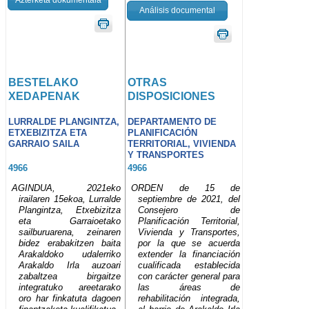
Análisis documental
BESTELAKO
OTRAS
XEDAPENAK
DISPOSICIONES
LURRALDE PLANGINTZA,
DEPARTAMENTO DE
ETXEBIZITZA ETA
PLANIFICACIÓN
GARRAIO SAILA
TERRITORIAL, VIVIENDA
Y TRANSPORTES
4966
4966
AGINDUA, 2021eko
ORDEN de 15 de
irailaren 15ekoa, Lurralde
septiembre de 2021, del
Plangintza, Etxebizitza
Consejero de
eta Garraioetako
Planificación Territorial,
sailburuarena, zeinaren
Vivienda y Transportes,
bidez erabakitzen baita
por la que se acuerda
Arakaldoko udalerriko
extender la financiación
Arakaldo Irla auzoari
cualificada establecida
zabaltzea birgaitze
con carácter general para
integratuko areetarako
las áreas de
oro har finkatuta dagoen
rehabilitación integrada,