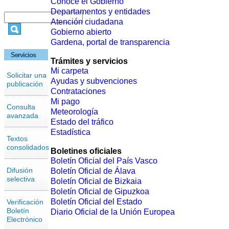
Conoce el Gobierno
Departamentos y entidades
Atención ciudadana
Gobierno abierto
Gardena, portal de transparencia
Servicios
Trámites y servicios
Mi carpeta
Solicitar una
Ayudas y subvenciones
publicación
Contrataciones
Mi pago
Consulta
Meteorología
avanzada
Estado del tráfico
Estadística
Textos
consolidados
Boletines oficiales
Boletín Oficial del País Vasco
Difusión
Boletín Oficial de Álava
selectiva
Boletín Oficial de Bizkaia
Boletín Oficial de Gipuzkoa
Boletín Oficial del Estado
Verificación
Boletín
Diario Oficial de la Unión Europea
Electrónico