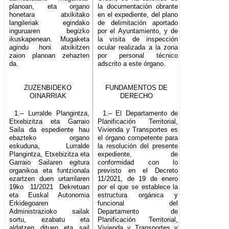
planoan, eta organo
la documentación obrante
honetara atxikitako
en el expediente, del plano
langileriak egindako
de delimitación aportado
inguruaren begizko
por el Ayuntamiento, y de
ikuskapenean. Mugaketa
la visita de inspección
agindu honi atxikitzen
ocular realizada a la zona
zaion planoan zehazten
por personal técnico
da.
adscrito a este órgano.
ZUZENBIDEKO
FUNDAMENTOS DE
OINARRIAK
DERECHO
1.– Lurralde Plangintza,
1.– El Departamento de
Etxebizitza eta Garraio
Planificación Territorial,
Saila da espediente hau
Vivienda y Transportes es
ebazteko organo
el órgano competente para
eskuduna, Lurralde
la resolución del presente
Plangintza, Etxebizitza eta
expediente, de
Garraio Sailaren egitura
conformidad con lo
organikoa eta funtzionala
previsto en el Decreto
ezartzen duen urtarrilaren
11/2021, de 19 de enero
19ko 11/2021 Dekretuan
por el que se establece la
eta Euskal Autonomia
estructura orgánica y
Erkidegoaren
funcional del
Administrazioko sailak
Departamento de
sortu, ezabatu eta
Planificación Territorial,
aldatzen dituen eta sail
Vivienda y Transportes y