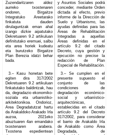
Zuzendaritzaren aldez
y Asuntos Sociales podrá
aurreko txostenaren
conceder, mediante Orden
ondoren, Birgaitze
dictada al efecto, previo
Integratuko Areetarako
informe de la Dirección de
finkatuta dauden
Suelo y Urbanismo, las
dirulaguntzak eman ahal
ayudas definidas para las
izango dizkie aipatutako
Áreas de Rehabilitación
Dekretuaren 9.2 artikuluan
Integradas a aquellas
definitutako eremuei, salbu
Áreas definidas en el
eta area horiek kudeatu
artículo 9.2 del citado
eta burutzeko Birgaitze
Decreto, cuya gestión y
Plan Berezia idatzi behar
ejecución no precise la
bada.
redacción de Plan
Especial de Rehabilitación.
3.– Kasu honetan bete
3.– Se cumplen en el
egiten dira 317/2002
presente supuesto el
Dekretuaren 9.2 artikuluan
conjunto de las
finkatutako baldintzak, hau
condiciones de
da, degradazio ekonomiko-
degradación económico-
soziala eta urbanistiko-
social y urbanístico-
arkitektonikoa. Ondorioz,
arquitectónicas,
Area Degradatutzat hartu
establecidas en el citado
da Arakaldoko Arakado Irla
artículo 9.2 del Decreto
auzoa, 2021eko
317/2002, para considerar
abuztuaren 4an emandako
el barrio de Arakaldo Irla
txostenaren arabera.
de Arakaldo como Área
Txostena espedientean
Degradada, de