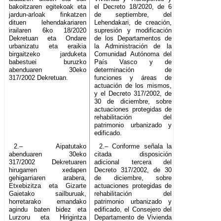
bakoitzaren egitekoak eta
el Decreto 18/2020, de 6
jardun-arloak finkatzen
de septiembre, del
dituen lehendakariaren
Lehendakari, de creación,
irailaren 6ko 18/2020
supresión y modificación
Dekretuan eta Ondare
de los Departamentos de
urbanizatu eta eraikia
la Administración de la
birgaitzeko jarduketa
Comunidad Autónoma del
babestuei buruzko
País Vasco y de
abenduaren 30eko
determinación de
317/2002 Dekretuan.
funciones y áreas de
actuación de los mismos,
y el Decreto 317/2002, de
30 de diciembre, sobre
actuaciones protegidas de
rehabilitación del
patrimonio urbanizado y
edificado.
2.– Aipatutako
2.– Conforme señala la
abenduaren 30eko
citada disposición
317/2002 Dekretuaren
adicional tercera del
hirugarren xedapen
Decreto 317/2002, de 30
gehigarriaren arabera,
de diciembre, sobre
Etxebizitza eta Gizarte
actuaciones protegidas de
Gaietako sailburuak,
rehabilitación del
horretarako emandako
patrimonio urbanizado y
agindu baten bidez eta
edificado, el Consejero del
Lurzoru eta Hirigintza
Departamento de Vivienda