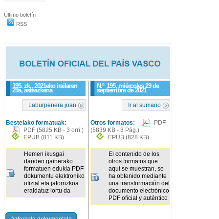
Último boletín
RSS
195. zk., 2021eko irailaren
N.º
195
, miércoles 29 de
29a, asteazkena
septiembre de 2021
Laburpenera joan
Ir al sumario
Bestelako formatuak:
Otros formatos:
PDF
PDF
(5825 KB - 3 orri.)
(5839 KB - 3 Pág.)
EPUB
(811 KB)
EPUB
(828 KB)
Hemen ikusgai
El contenido de los
dauden gainerako
otros formatos que
formatuen edukia PDF
aquí se muestran, se
dokumentu elektroniko
ha obtenido mediante
ofizial eta jatorrizkoa
una transformación del
eraldatuz lortu da
documento electrónico
PDF oficial y auténtico
Azterketa dokumentala