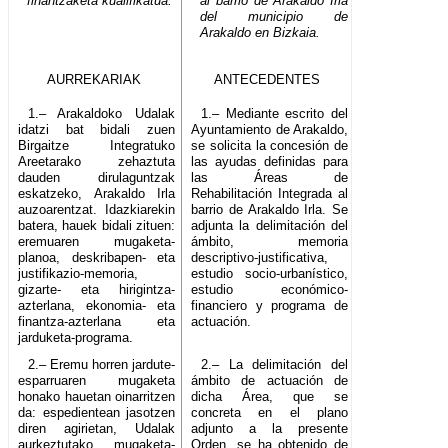
finantzaketa kualifikatua.
al barrio de Arakaldo Irla
del municipio de
Arakaldo en Bizkaia.
AURREKARIAK
ANTECEDENTES
1.– Arakaldoko Udalak
1.– Mediante escrito del
idatzi bat bidali zuen
Ayuntamiento de Arakaldo,
Birgaitze Integratuko
se solicita la concesión de
Areetarako zehaztuta
las ayudas definidas para
dauden dirulaguntzak
las Áreas de
eskatzeko, Arakaldo Irla
Rehabilitación Integrada al
auzoarentzat. Idazkiarekin
barrio de Arakaldo Irla. Se
batera, hauek bidali zituen:
adjunta la delimitación del
eremuaren mugaketa-
ámbito, memoria
planoa, deskribapen- eta
descriptivo-justificativa,
justifikazio-memoria,
estudio socio-urbanístico,
gizarte- eta hirigintza-
estudio económico-
azterlana, ekonomia- eta
financiero y programa de
finantza-azterlana eta
actuación.
jarduketa-programa.
2.– Eremu horren jardute-
2.– La delimitación del
esparruaren mugaketa
ámbito de actuación de
honako hauetan oinarritzen
dicha Área, que se
da: espedientean jasotzen
concreta en el plano
diren agirietan, Udalak
adjunto a la presente
aurkeztutako mugaketa-
Orden, se ha obtenido de