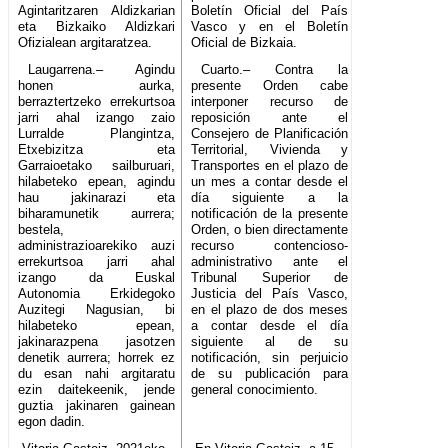
Agintaritzaren Aldizkarian
Boletín Oficial del País
eta Bizkaiko Aldizkari
Vasco y en el Boletín
Ofizialean argitaratzea.
Oficial de Bizkaia.
Laugarrena.– Agindu
Cuarto.– Contra la
honen aurka,
presente Orden cabe
berraztertzeko errekurtsoa
interponer recurso de
jarri ahal izango zaio
reposición ante el
Lurralde Plangintza,
Consejero de Planificación
Etxebizitza eta
Territorial, Vivienda y
Garraioetako sailburuari,
Transportes en el plazo de
hilabeteko epean, agindu
un mes a contar desde el
hau jakinarazi eta
día siguiente a la
biharamunetik aurrera;
notificación de la presente
bestela,
Orden, o bien directamente
administrazioarekiko auzi
recurso contencioso-
errekurtsoa jarri ahal
administrativo ante el
izango da Euskal
Tribunal Superior de
Autonomia Erkidegoko
Justicia del País Vasco,
Auzitegi Nagusian, bi
en el plazo de dos meses
hilabeteko epean,
a contar desde el día
jakinarazpena jasotzen
siguiente al de su
denetik aurrera; horrek ez
notificación, sin perjuicio
du esan nahi argitaratu
de su publicación para
ezin daitekeenik, jende
general conocimiento.
guztia jakinaren gainean
egon dadin.