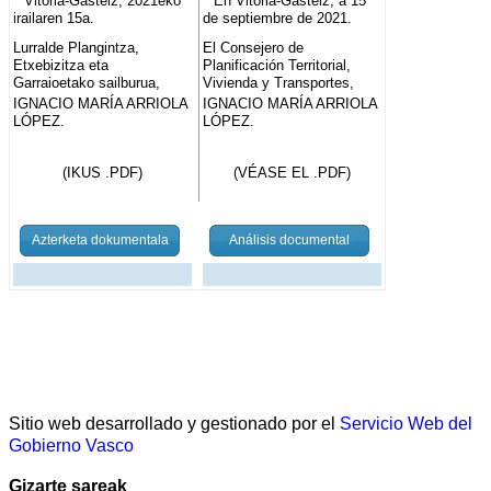
Vitoria-Gasteiz, 2021eko
En Vitoria-Gasteiz, a 15
irailaren 15a.
de septiembre de 2021.
Lurralde Plangintza,
El Consejero de
Etxebizitza eta
Planificación Territorial,
Garraioetako sailburua,
Vivienda y Transportes,
IGNACIO MARÍA ARRIOLA
IGNACIO MARÍA ARRIOLA
LÓPEZ.
LÓPEZ.
(IKUS .PDF)
(VÉASE EL .PDF)
Azterketa dokumentala
Análisis documental
Sitio web desarrollado y gestionado por el
Servicio Web del
Gobierno Vasco
Gizarte sareak