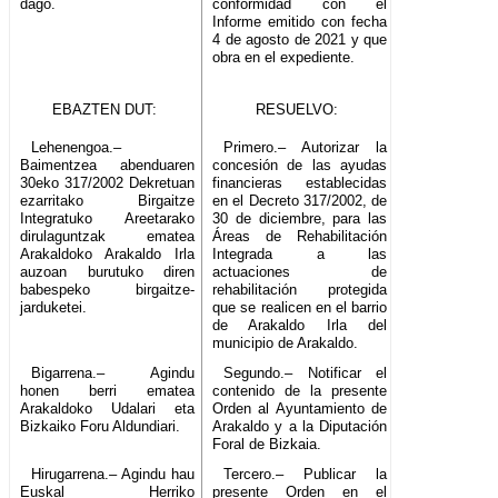
dago.
conformidad con el
Informe emitido con fecha
4 de agosto de 2021 y que
obra en el expediente.
EBAZTEN DUT:
RESUELVO:
Lehenengoa.–
Primero.– Autorizar la
Baimentzea abenduaren
concesión de las ayudas
30eko 317/2002 Dekretuan
financieras establecidas
ezarritako Birgaitze
en el Decreto 317/2002, de
Integratuko Areetarako
30 de diciembre, para las
dirulaguntzak ematea
Áreas de Rehabilitación
Arakaldoko Arakaldo Irla
Integrada a las
auzoan burutuko diren
actuaciones de
babespeko birgaitze-
rehabilitación protegida
jarduketei.
que se realicen en el barrio
de Arakaldo Irla del
municipio de Arakaldo.
Bigarrena.– Agindu
Segundo.– Notificar el
honen berri ematea
contenido de la presente
Arakaldoko Udalari eta
Orden al Ayuntamiento de
Bizkaiko Foru Aldundiari.
Arakaldo y a la Diputación
Foral de Bizkaia.
Hirugarrena.– Agindu hau
Tercero.– Publicar la
Euskal Herriko
presente Orden en el