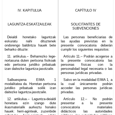
IV. KAPITULUA
CAPÍTULO IV
LAGUNTZA-ESKATZAILEAK
SOLICITANTES DE
SUBVENCIONES
Deialdi honetako laguntzak
Las personas beneficiarias de
eskuratu nahi dituztenek
las ayudas previstas en la
ondorengo baldintza hauek bete
presente convocatoria deberán
beharko dituzte:
cumplir los siguientes requisitos:
11. artikulua.– Beharrezko lege-
Artículo 11.– Podrán acogerse a
nortasuna duten pertsona fisikoak
la presente convocatoria las
edo pertsona juridiko pribatuak
personas físicas con la
izan daitezke laguntza-jasotzaile.
personalidad legal necesaria o las
personas jurídicas privadas.
Salbuespena EIMA 1
Salvo en la modalidad EIMA 1, a
modalitatea da. Horretan pertsona
la cual únicamente podrán
juridiko pribatuak soilik izan
acceder las personas jurídicas
daitezke laguntza-jasotzaile.
privadas.
12. artikulua.– Laguntza-deialdi
Artículo 12.– No podrán
honetara ezin izango dute
presentar a la presente
ikasmaterialik aurkeztu honako
convocatoria materiales
hauek: herri-aginteak, zuzenbide
didácticos las autoridades