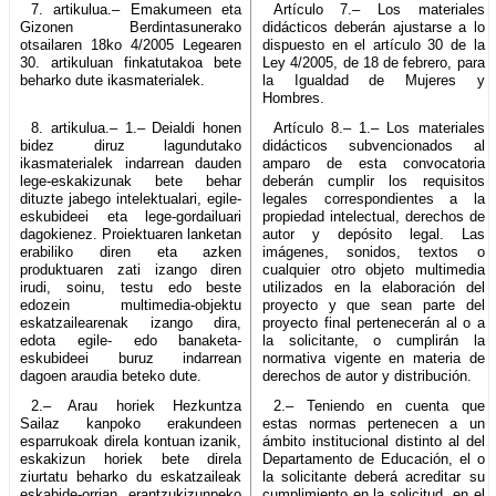
7. artikulua.– Emakumeen eta
Artículo 7.– Los materiales
Gizonen Berdintasunerako
didácticos deberán ajustarse a lo
otsailaren 18ko 4/2005 Legearen
dispuesto en el artículo 30 de la
30. artikuluan finkatutakoa bete
Ley 4/2005, de 18 de febrero, para
beharko dute ikasmaterialek.
la Igualdad de Mujeres y
Hombres.
8. artikulua.– 1.– Deialdi honen
Artículo 8.– 1.– Los materiales
bidez diruz lagundutako
didácticos subvencionados al
ikasmaterialek indarrean dauden
amparo de esta convocatoria
lege-eskakizunak bete behar
deberán cumplir los requisitos
dituzte jabego intelektualari, egile-
legales correspondientes a la
eskubideei eta lege-gordailuari
propiedad intelectual, derechos de
dagokienez. Proiektuaren lanketan
autor y depósito legal. Las
erabiliko diren eta azken
imágenes, sonidos, textos o
produktuaren zati izango diren
cualquier otro objeto multimedia
irudi, soinu, testu edo beste
utilizados en la elaboración del
edozein multimedia-objektu
proyecto y que sean parte del
eskatzailearenak izango dira,
proyecto final pertenecerán al o a
edota egile- edo banaketa-
la solicitante, o cumplirán la
eskubideei buruz indarrean
normativa vigente en materia de
dagoen araudia beteko dute.
derechos de autor y distribución.
2.– Arau horiek Hezkuntza
2.– Teniendo en cuenta que
Sailaz kanpoko erakundeen
estas normas pertenecen a un
esparrukoak direla kontuan izanik,
ámbito institucional distinto al del
eskakizun horiek bete direla
Departamento de Educación, el o
ziurtatu beharko du eskatzaileak
la solicitante deberá acreditar su
eskabide-orrian, erantzukizunpeko
cumplimiento en la solicitud, en el