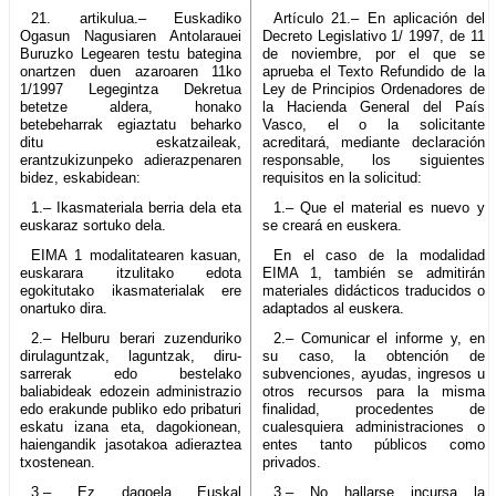
21. artikulua.– Euskadiko
Artículo 21.– En aplicación del
Ogasun Nagusiaren Antolarauei
Decreto Legislativo 1/ 1997, de 11
Buruzko Legearen testu bategina
de noviembre, por el que se
onartzen duen azaroaren 11ko
aprueba el Texto Refundido de la
1/1997 Legegintza Dekretua
Ley de Principios Ordenadores de
betetze aldera, honako
la Hacienda General del País
betebeharrak egiaztatu beharko
Vasco, el o la solicitante
ditu eskatzaileak,
acreditará, mediante declaración
erantzukizunpeko adierazpenaren
responsable, los siguientes
bidez, eskabidean:
requisitos en la solicitud:
1.– Ikasmateriala berria dela eta
1.– Que el material es nuevo y
euskaraz sortuko dela.
se creará en euskera.
EIMA 1 modalitatearen kasuan,
En el caso de la modalidad
euskarara itzulitako edota
EIMA 1, también se admitirán
egokitutako ikasmaterialak ere
materiales didácticos traducidos o
onartuko dira.
adaptados al euskera.
2.– Helburu berari zuzenduriko
2.– Comunicar el informe y, en
dirulaguntzak, laguntzak, diru-
su caso, la obtención de
sarrerak edo bestelako
subvenciones, ayudas, ingresos u
baliabideak edozein administrazio
otros recursos para la misma
edo erakunde publiko edo pribaturi
finalidad, procedentes de
eskatu izana eta, dagokionean,
cualesquiera administraciones o
haiengandik jasotakoa adieraztea
entes tanto públicos como
txostenean.
privados.
3.– Ez dagoela Euskal
3.– No hallarse incursa la