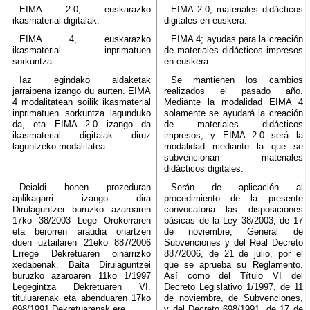
EIMA 2.0, euskarazko
EIMA 2.0; materiales didácticos
ikasmaterial digitalak.
digitales en euskera.
EIMA 4, euskarazko
EIMA 4; ayudas para la creación
ikasmaterial inprimatuen
de materiales didácticos impresos
sorkuntza.
en euskera.
Iaz egindako aldaketak
Se mantienen los cambios
jarraipena izango du aurten. EIMA
realizados el pasado año.
4 modalitatean soilik ikasmaterial
Mediante la modalidad EIMA 4
inprimatuen sorkuntza lagunduko
solamente se ayudará la creación
da, eta EIMA 2.0 izango da
de materiales didácticos
ikasmaterial digitalak diruz
impresos, y EIMA 2.0 será la
laguntzeko modalitatea.
modalidad mediante la que se
subvencionan materiales
didácticos digitales.
Deialdi honen prozeduran
Serán de aplicación al
aplikagarri izango dira
procedimiento de la presente
Dirulaguntzei buruzko azaroaren
convocatoria las disposiciones
17ko 38/2003 Lege Orokorraren
básicas de la Ley 38/2003, de 17
eta berorren araudia onartzen
de noviembre, General de
duen uztailaren 21eko 887/2006
Subvenciones y del Real Decreto
Errege Dekretuaren oinarrizko
887/2006, de 21 de julio, por el
xedapenak. Baita Dirulaguntzei
que se aprueba su Reglamento.
buruzko azaroaren 11ko 1/1997
Así como del Título VI del
Legegintza Dekretuaren VI.
Decreto Legislativo 1/1997, de 11
tituluarenak eta abenduaren 17ko
de noviembre, de Subvenciones,
698/1991 Dekretuarenak ere.
y del Decreto 698/1991, de 17 de