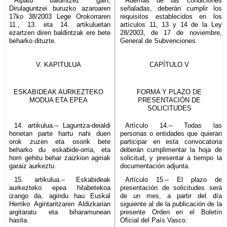
Aipatu baldintzez gain,
Además de las condiciones
Dirulaguntzei buruzko azaroaren
señaladas, deberán cumplir los
17ko 38/2003 Lege Orokorraren
requisitos establecidos en los
11., 13. eta 14. artikuluetan
artículos 11, 13 y 14 de la Ley
ezartzen diren baldintzak ere bete
28/2003, de 17 de noviembre,
beharko dituzte.
General de Subvenciones.
V. KAPITULUA
CAPÍTULO V
ESKABIDEAK AURKEZTEKO
FORMA Y PLAZO DE
MODUA ETA EPEA
PRESENTACIÓN DE
SOLICITUDES
14. artikulua.– Laguntza-deialdi
Artículo 14.– Todas las
honetan parte hartu nahi duen
personas o entidades que quieran
orok zuzen eta osorik bete
participar en esta convocatoria
beharko du eskabide-orria, eta
deberán cumplimentar la hoja de
horri gehitu behar zaizkion agiriak
solicitud, y presentar a tiempo la
garaiz aurkeztu.
documentación adjunta.
15. artikulua.– Eskabideak
Artículo 15.– El plazo de
aurkezteko epea hilabetekoa
presentación de solicitudes será
izango da, agindu hau Euskal
de un mes, a partir del día
Herriko Agintaritzaren Aldizkarian
siguiente al de la publicación de la
argitaratu eta biharamunean
presente Orden en el Boletín
hasita.
Oficial del País Vasco.