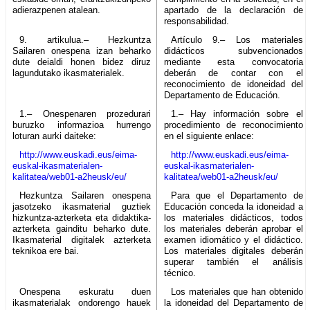
adierazpenen atalean.
apartado de la declaración de
responsabilidad.
9. artikulua.– Hezkuntza
Artículo 9.– Los materiales
Sailaren onespena izan beharko
didácticos subvencionados
dute deialdi honen bidez diruz
mediante esta convocatoria
lagundutako ikasmaterialek.
deberán de contar con el
reconocimiento de idoneidad del
Departamento de Educación.
1.– Onespenaren prozedurari
1.– Hay información sobre el
buruzko informazioa hurrengo
procedimiento de reconocimiento
loturan aurki daiteke:
en el siguiente enlace:
http://www.euskadi.eus/eima-
http://www.euskadi.eus/eima-
euskal-ikasmaterialen-
euskal-ikasmaterialen-
kalitatea/web01-a2heusk/eu/
kalitatea/web01-a2heusk/eu/
Hezkuntza Sailaren onespena
Para que el Departamento de
jasotzeko ikasmaterial guztiek
Educación conceda la idoneidad a
hizkuntza-azterketa eta didaktika-
los materiales didácticos, todos
azterketa gainditu beharko dute.
los materiales deberán aprobar el
Ikasmaterial digitalek azterketa
examen idiomático y el didáctico.
teknikoa ere bai.
Los materiales digitales deberán
superar también el análisis
técnico.
Onespena eskuratu duen
Los materiales que han obtenido
ikasmaterialak ondorengo hauek
la idoneidad del Departamento de