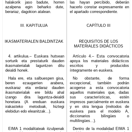
halakorik jaso badute, horren
las hayan percibido, deberán
azalpena egin beharko dute,
hacerlo constar expresamente en
berariaz, dagokion atalean.
el apartado correspondiente.
III. KAPITULUA
CAPÍTULO III
IKASMATERIALEN BALDINTZAK
REQUISITOS DE LOS
MATERIALES DIDÁCTICOS
4. artikulua.– Euskara hutsean
Artículo 4.– Esta convocatoria
sorturik eta prestaturik dauden
apoya los materiales didácticos
ikasmaterialak laguntzen ditu
escritos y producidos
deialdi honek.
íntegramente en euskera.
Hala ere, eta salbuespen gisa,
No obstante, de forma
beren ezaugarrien arabera,
excepcional, también podrán
euskaraz eta erdaraz dauden
acogerse a esta convocatoria
ikasmaterialak ere bildu ahal
aquellos materiales que, dadas
izango dira laguntza-deialdi
sus características, estén
honetara (A ereduan euskara
impresos parcialmente en euskera
irakasteko metodoak, hiztegi
y en otra lengua (métodos de
elebidun edo eleanitzak...).
euskera para el modelo A,
diccionarios bilingües o
multilingües...).
EIMA 1 modalitateak itzulpenak
Dentro de la modalidad EIMA 1