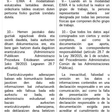
9.– EIMA 4 modalitatean
9.– Cuando en la modalidad
eskatzailea lantaldea denean,
EIMA 4 la solicitud la realice un
ordezkaria taldea osatzen duten
grupo de trabajo, la persona
pertsona fisiko guztiek izendatu
representante deberá ser
dutela.
designada por todas las personas
físicas que componen dicho grupo
de trabajo.
10.– Hemen jasotako datu
10.– Que todos los datos aquí
guztiak egiazkoak direla eta
consignados son ciertos y están
osorik daudela, baita aurkezten
completos, así como la
dituen dokumentazioa ere, eta
documentación que aporta,
bere gain hartzen duela dagokion
asumiendo la correspondiente
erantzukizuna (Administrazio
responsabilidad (artículo 28.7 de
Publikoen Administrazio
la Ley 39/2015, de 1 de octubre,
Prozedura Erkidearen urriaren
del Procedimiento Administrativo
1eko 39/2015 Legearen 28.7
Común de las Administraciones
artikulua).
Públicas).
Erantzukizunpeko adierazpen
La inexactitud, falsedad u
batean edo komunikazio batean
omisión en los datos o
jasotzen den datu edo
informaciones contenidos en una
informazioren bat zehaztasunik
declaración responsable o en una
gabea edo faltsua bada edo
comunicación, así como la falta
aurkeztu ez bada, edo
de presentación ante la
administrazio eskudunari ez
Administración competente de la
bazaio aurkezten
declaración responsable o de la
erantzukizunpeko adierazpena,
documentación exigida para
edo deklaratzen dena betetzen
acreditar el cumplimiento de lo