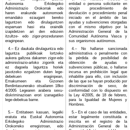
Autonomia Erkidegoko
entidad o persona solicitante en
Administrazio Orokorrak edo
ningún procedimiento de
haren erakunde autonomoek
devolución o procedimiento penal
emandako ezaugarri bereko
iniciado en el ámbito de las
laguntzen edo dirulaguntzen
ayudas y subvenciones otorgadas
esparruan hasi eta oraindik
con el mismo objetivo por la
izapidetzen ari den edozein
Administración General de la
itzultze- edo zigor-prozeduraren
Comunidad Autónoma Vasca y
eraginpean.
sus organismos autónomos.
4.– Ez daukala dirulaguntza edo
4.– No hallarse sancionada
laguntza publikoak lortzeko
administrativa o penalmente con
aukera galtzea dakarren zigor-edo
la pérdida de posibilidad de
administrazio-arloko zigorrik eta
obtención de ayudas o
ez dagoela laguntza horiek
subvenciones públicas, o hallarse
jasotzeko ezgaitzen duten lege-
incursa en prohibición legal que
debekuen eraginpean,
inhabilite para ello, con inclusión
Emakumeen eta Gizonen
de las que se hayan producido por
Berdintasunerako otsailaren 18ko
discriminación de sexo, de
4/2005 Legearen arabera sexu-
conformidad con lo dispuesto en
diskriminazioan erori izanagatiko
la Ley 4/2005, de 18 de febrero,
lege-debekua barne.
para la Igualdad de Mujeres y
Hombres.
5.– Entitateen kasuan, legalki
5.– En el caso de las entidades,
eratuta eta Euskal Autonomia
estar legalmente constituida e
Erkidegoko Administrazio
inscrita en el registro de la
Orokorreko erregistroan, edo
Administración General de la