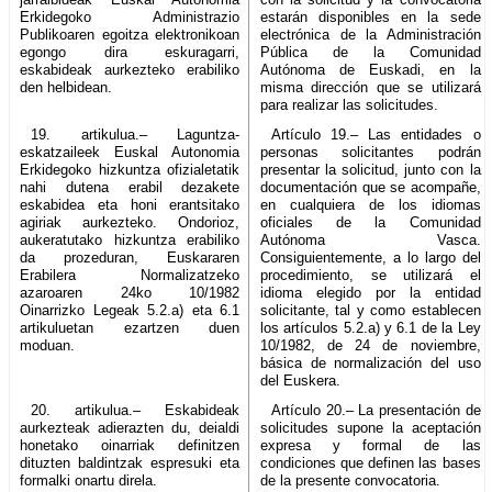
Erkidegoko Administrazio
estarán disponibles en la sede
Publikoaren egoitza elektronikoan
electrónica de la Administración
egongo dira eskuragarri,
Pública de la Comunidad
eskabideak aurkezteko erabiliko
Autónoma de Euskadi, en la
den helbidean.
misma dirección que se utilizará
para realizar las solicitudes.
19. artikulua.– Laguntza-
Artículo 19.– Las entidades o
eskatzaileek Euskal Autonomia
personas solicitantes podrán
Erkidegoko hizkuntza ofizialetatik
presentar la solicitud, junto con la
nahi dutena erabil dezakete
documentación que se acompañe,
eskabidea eta honi erantsitako
en cualquiera de los idiomas
agiriak aurkezteko. Ondorioz,
oficiales de la Comunidad
aukeratutako hizkuntza erabiliko
Autónoma Vasca.
da prozeduran, Euskararen
Consiguientemente, a lo largo del
Erabilera Normalizatzeko
procedimiento, se utilizará el
azaroaren 24ko 10/1982
idioma elegido por la entidad
Oinarrizko Legeak 5.2.a) eta 6.1
solicitante, tal y como establecen
artikuluetan ezartzen duen
los artículos 5.2.a) y 6.1 de la Ley
moduan.
10/1982, de 24 de noviembre,
básica de normalización del uso
del Euskera.
20. artikulua.– Eskabideak
Artículo 20.– La presentación de
aurkezteak adierazten du, deialdi
solicitudes supone la aceptación
honetako oinarriak definitzen
expresa y formal de las
dituzten baldintzak espresuki eta
condiciones que definen las bases
formalki onartu direla.
de la presente convocatoria.