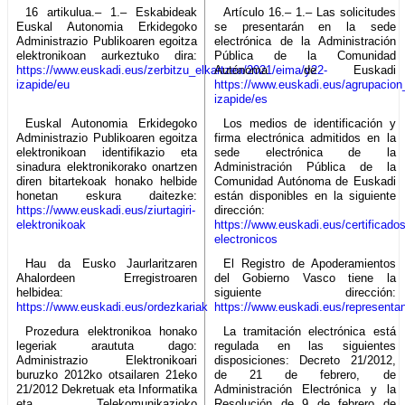
16 artikulua.– 1.– Eskabideak
Artículo 16.– 1.– Las solicitudes
Euskal Autonomia Erkidegoko
se presentarán en la sede
Administrazio Publikoaren egoitza
electrónica de la Administración
elektronikoan aurkeztuko dira:
Pública de la Comunidad
https://www.euskadi.eus/zerbitzu_elkartzea/2021/eima/y22-
Autónoma de Euskadi
izapide/eu
https://www.euskadi.eus/agrupacion
izapide/es
Euskal Autonomia Erkidegoko
Los medios de identificación y
Administrazio Publikoaren egoitza
firma electrónica admitidos en la
elektronikoan identifikazio eta
sede electrónica de la
sinadura elektronikorako onartzen
Administración Pública de la
diren bitartekoak honako helbide
Comunidad Autónoma de Euskadi
honetan eskura daitezke:
están disponibles en la siguiente
https://www.euskadi.eus/ziurtagiri-
dirección:
elektronikoak
https://www.euskadi.eus/certificados
electronicos
Hau da Eusko Jaurlaritzaren
El Registro de Apoderamientos
Ahalordeen Erregistroaren
del Gobierno Vasco tiene la
helbidea:
siguiente dirección:
https://www.euskadi.eus/ordezkariak
https://www.euskadi.eus/representa
Prozedura elektronikoa honako
La tramitación electrónica está
legeriak araututa dago:
regulada en las siguientes
Administrazio Elektronikoari
disposiciones: Decreto 21/2012,
buruzko 2012ko otsailaren 21eko
de 21 de febrero, de
21/2012 Dekretuak eta Informatika
Administración Electrónica y la
eta Telekomunikazioko
Resolución de 9 de febrero de