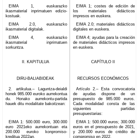
EIMA 1, euskarazko
EIMA 1; costes de edición de
ikasmaterial inprimatuen edizio-
los materiales didácticos
kostuak.
impresos en euskera.
EIMA 2.0, euskarazko
EIMA 2.0; materiales didácticos
ikasmaterial digitalak.
digitales en euskera.
EIMA 4, euskarazko
EIMA 4; ayudas para la creación
ikasmaterial inprimatuen
de materiales didácticos impresos
sorkuntza.
en euskera.
II. KAPITULUA
CAPÍTULO II
DIRU-BALIABIDEAK
RECURSOS ECONÓMICOS
2. artikulua.– Laguntza-deialdi
Artículo 2.– Esta convocatoria
honek 985.000 euroko aurrekontua
de ayudas dispone de un
du. Honako aurrekontu-partida
presupuesto de 985.000 euros.
hauek ditu modalitate bakoitzean:
Cada modalidad consta de las
siguientes partidas
presupuestarias:
EIMA 1: 500.000 euro, 300.000
EIMA 1: 500.000 euros; 300.000
euro 2021eko aurrekontuan eta
euros en el presupuesto de 2021,
200.000 euroko konpromiso-
y 200.000 euros de crédito de
kreditua 2022an.
compromiso en 2022.