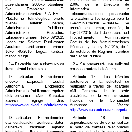
zuzendariaren 2006ko otsailaren
2006, de la Directora de
9ko Erabakiak (E-
Informática y
Administrazioarentzat-PLATEA-
Telecomunicaciones, que aprueba
Plataforma teknologikoa onartu
la plataforma Tecnológica para la
zuena). Horiekin batera,
E-Administración –Platea–. Se
Administrazio Publikoen
tendrán en cuenta, además, la
Administrazio Prozedura
Ley 39/2015, de 1 de octubre, del
Erkidearen urriaren 1eko 39/2015
Procedimiento Administrativo
Legea eta Sektore Publikoaren
Común de las Administraciones
Araubide Juridikoaren urriaren
Públicas, y la Ley 40/2015, de 1
1eko 40/2015 Legea kontuan
de octubre, de Régimen Jurídico
izango ditugu.
del Sector Público.
2.– Eskabide bat aurkeztuko da
2.– Se presentará una solicitud
ikasmaterial bakoitzeko.
por cada material didáctico.
17. artikulua.– Eskabidearen
Artículo 17.– Los trámites
ondoko izapideak Euskal
posteriores a la solicitud se
Autonomia Erkidegoko
realizarán a través del apartado
Administrazio Publikoaren egoitza
«Mi Carpeta» de la sede
elektronikoaren «Nire Karpeta»
electrónica de la Administración
atalean egingo dira:
Pública de la Comunidad
https://www.euskadi.eus/nirekarpeta
Autónoma Vasca:
http://www.euskadi.eus/micarpeta
18 artikulua.– Eskabidearekin
Artículo 18.– Las
eta deialdiarekin zerikusia duten
especificaciones de cómo realizar
gainerako izapideak egiteko
el resto de trámites relacionados
jarraibideak Euskal Autonomia
con la solicitud y la convocatoria