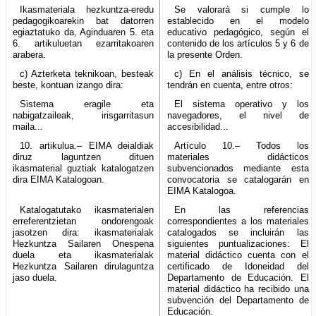
Ikasmateriala hezkuntza-eredu
Se valorará si cumple lo
pedagogikoarekin bat datorren
establecido en el modelo
egiaztatuko da, Aginduaren 5. eta
educativo pedagógico, según el
6. artikuluetan ezarritakoaren
contenido de los artículos 5 y 6 de
arabera.
la presente Orden.
c) Azterketa teknikoan, besteak
c) En el análisis técnico, se
beste, kontuan izango dira:
tendrán en cuenta, entre otros:
Sistema eragile eta
El sistema operativo y los
nabigatzaileak, irisgarritasun
navegadores, el nivel de
maila...
accesibilidad...
10. artikulua.– EIMA deialdiak
Artículo 10.– Todos los
diruz laguntzen dituen
materiales didácticos
ikasmaterial guztiak katalogatzen
subvencionados mediante esta
dira EIMA Katalogoan.
convocatoria se catalogarán en
EIMA Katalogoa.
Katalogatutako ikasmaterialen
En las referencias
erreferentzietan ondorengoak
correspondientes a los materiales
jasotzen dira: ikasmaterialak
catalogados se incluirán las
Hezkuntza Sailaren Onespena
siguientes puntualizaciones: El
duela eta ikasmaterialak
material didáctico cuenta con el
Hezkuntza Sailaren dirulaguntza
certificado de Idoneidad del
jaso duela.
Departamento de Educación. El
material didáctico ha recibido una
subvención del Departamento de
Educación.