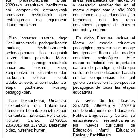
eta prestakuntzaren arloan
líneas estratégicas de innovación
2020rako ezarritako berrikuntza-
y desarrollo establecidas en el
eta garapen-ildo estrategikoak
marco europeo para el año 2020
bateratzea hezkuntzak gure
con respecto a la educación y la
testuinguruan eta ingurunean
formación, con los retos
dituen erronkekin.
educativos propios de nuestro
contexto y entorno.
Plan horretan sartuta dago
En dicho Plan se incluye el
Hezkuntza-eredu pedagogikoaren
Marco del modelo educativo
markoa, hezkuntza-eredu
pedagógico, proyecto que recoge
pedagogikoaren ildo nagusiak
las grandes líneas del modelo
biltzen dituen proiektua. Marko
educativo pedagógico. Este
horrek paradigma-aldaketa
marco estableció un importante
nabarmena ezarri zuen,
cambio de paradigma, dado que
konpetentzietan oinarritzen den
se trata de una educación basada
hezkuntza delako. Horrek
en las competencias, lo cual
aldaketak sortu zituen hezkuntza-
generó cambios en la perspectiva
etapa guztietako ikuspegi
pedagógica de todas las etapas
pedagogikoan.
educativas.
Haur Hezkuntzako, Oinarrizko
A través de los decretos
Hezkuntzako eta Batxilergoko
237/2015, 236/2015 y 127/2016
curriculum berriak zehaztu zituen
del Departamento de Educación,
Hezkuntza, Hizkuntza Politika eta
Política Lingüística y Cultura, se
Kultura Sailak, 237/2015,
establecieron, respectivamente,
236/2015 eta 127/2016 Dekretuen
los nuevos currículos de
bidez, hurrenez hurren.
Educación Infantil, Educación
Básica y Bachillerato.