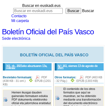
Buscar en euskadi.eus
Buscar
Contacto
Mi carpeta
Boletín Oficial del País Vasco
Sede electrónica
161. zk., 2021eko abuztuaren 13a,
N.º
161
, viernes 13 de agosto de
ostirala
2021
Bestelako formatuak:
PDF
Otros formatos:
PDF
(463 KB
(438 KB - 31 orri.)
EPUB
(1201
- 32 Pág.)
EPUB
(1303 KB)
KB)
El contenido de los otros
Hemen ikusgai dauden
formatos que aquí se
gainerako formatuen edukia
muestran, se ha obtenido
PDF dokumentu elektroniko
mediante una transformación
ofizial eta jatorrizkoa eraldatuz
del documento electrónico