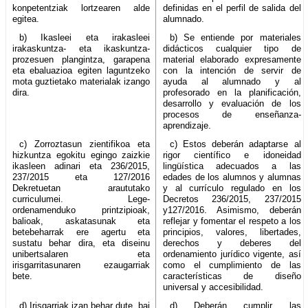
konpetentziak lortzearen alde
definidas en el perfil de salida del
egitea.
alumnado.
b) Ikasleei eta irakasleei
b) Se entiende por materiales
irakaskuntza- eta ikaskuntza-
didácticos cualquier tipo de
prozesuen plangintza, garapena
material elaborado expresamente
eta ebaluazioa egiten laguntzeko
con la intención de servir de
mota guztietako materialak izango
ayuda al alumnado y al
dira.
profesorado en la planificación,
desarrollo y evaluación de los
procesos de enseñanza-
aprendizaje.
c) Zorroztasun zientifikoa eta
c) Estos deberán adaptarse al
hizkuntza egokitu egingo zaizkie
rigor científico e idoneidad
ikasleen adinari eta 236/2015,
lingüística adecuados a las
237/2015 eta 127/2016
edades de los alumnos y alumnas
Dekretuetan araututako
y al currículo regulado en los
curriculumei. Lege-
Decretos 236/2015, 237/2015
ordenamenduko printzipioak,
y127/2016. Asimismo, deberán
balioak, askatasunak eta
reflejar y fomentar el respeto a los
betebeharrak ere agertu eta
principios, valores, libertades,
sustatu behar dira, eta diseinu
derechos y deberes del
unibertsalaren eta
ordenamiento jurídico vigente, así
irisgarritasunaren ezaugarriak
como el cumplimiento de las
bete.
características de diseño
universal y accesibilidad.
d) Irisgarriak izan behar dute, bai
d) Deberán cumplir las