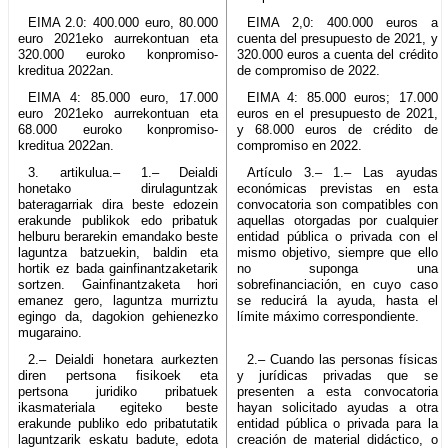
EIMA 2.0: 400.000 euro, 80.000
EIMA 2,0: 400.000 euros a
euro 2021eko aurrekontuan eta
cuenta del presupuesto de 2021, y
320.000 euroko konpromiso-
320.000 euros a cuenta del crédito
kreditua 2022an.
de compromiso de 2022.
EIMA 4: 85.000 euro, 17.000
EIMA 4: 85.000 euros; 17.000
euro 2021eko aurrekontuan eta
euros en el presupuesto de 2021,
68.000 euroko konpromiso-
y 68.000 euros de crédito de
kreditua 2022an.
compromiso en 2022.
3. artikulua.– 1.– Deialdi
Artículo 3.– 1.– Las ayudas
honetako dirulaguntzak
económicas previstas en esta
bateragarriak dira beste edozein
convocatoria son compatibles con
erakunde publikok edo pribatuk
aquellas otorgadas por cualquier
helburu berarekin emandako beste
entidad pública o privada con el
laguntza batzuekin, baldin eta
mismo objetivo, siempre que ello
hortik ez bada gainfinantzaketarik
no suponga una
sortzen. Gainfinantzaketa hori
sobrefinanciación, en cuyo caso
emanez gero, laguntza murriztu
se reducirá la ayuda, hasta el
egingo da, dagokion gehienezko
límite máximo correspondiente.
mugaraino.
2.– Deialdi honetara aurkezten
2.– Cuando las personas físicas
diren pertsona fisikoek eta
y jurídicas privadas que se
pertsona juridiko pribatuek
presenten a esta convocatoria
ikasmateriala egiteko beste
hayan solicitado ayudas a otra
erakunde publiko edo pribatutatik
entidad pública o privada para la
laguntzarik eskatu badute, edota
creación de material didáctico, o