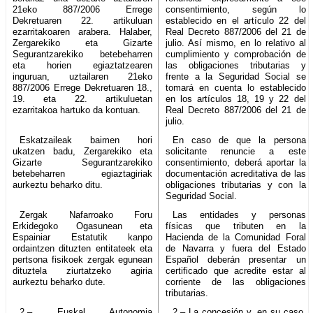
21eko 887/2006 Errege
consentimiento, según lo
Dekretuaren 22. artikuluan
establecido en el artículo 22 del
ezarritakoaren arabera. Halaber,
Real Decreto 887/2006 del 21 de
Zergarekiko eta Gizarte
julio. Así mismo, en lo relativo al
Segurantzarekiko betebeharren
cumplimiento y comprobación de
eta horien egiaztatzearen
las obligaciones tributarias y
inguruan, uztailaren 21eko
frente a la Seguridad Social se
887/2006 Errege Dekretuaren 18.,
tomará en cuenta lo establecido
19. eta 22. artikuluetan
en los artículos 18, 19 y 22 del
ezarritakoa hartuko da kontuan.
Real Decreto 887/2006 del 21 de
julio.
Eskatzaileak baimen hori
En caso de que la persona
ukatzen badu, Zergarekiko eta
solicitante renuncie a este
Gizarte Segurantzarekiko
consentimiento, deberá aportar la
betebeharren egiaztagiriak
documentación acreditativa de las
aurkeztu beharko ditu.
obligaciones tributarias y con la
Seguridad Social.
Zergak Nafarroako Foru
Las entidades y personas
Erkidegoko Ogasunean eta
físicas que tributen en la
Espainiar Estatutik kanpo
Hacienda de la Comunidad Foral
ordaintzen dituzten entitateek eta
de Navarra y fuera del Estado
pertsona fisikoek zergak egunean
Español deberán presentar un
dituztela ziurtatzeko agiria
certificado que acredite estar al
aurkeztu beharko dute.
corriente de las obligaciones
tributarias.
2.– Euskal Autonomia
2.– La concesión y, en su caso,