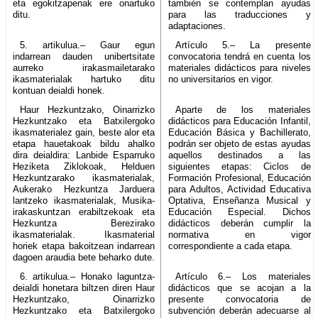
eta egokitzapenak ere onartuko
también se contemplan ayudas
ditu.
para las traducciones y
adaptaciones.
5. artikulua.– Gaur egun
Artículo 5.– La presente
indarrean dauden unibertsitate
convocatoria tendrá en cuenta los
aurreko irakasmailetarako
materiales didácticos para niveles
ikasmaterialak hartuko ditu
no universitarios en vigor.
kontuan deialdi honek.
Haur Hezkuntzako, Oinarrizko
Aparte de los materiales
Hezkuntzako eta Batxilergoko
didácticos para Educación Infantil,
ikasmaterialez gain, beste alor eta
Educación Básica y Bachillerato,
etapa hauetakoak bildu ahalko
podrán ser objeto de estas ayudas
dira deialdira: Lanbide Esparruko
aquellos destinados a las
Heziketa Ziklokoak, Helduen
siguientes etapas: Ciclos de
Hezkuntzarako ikasmaterialak,
Formación Profesional, Educación
Aukerako Hezkuntza Jarduera
para Adultos, Actividad Educativa
lantzeko ikasmaterialak, Musika-
Optativa, Enseñanza Musical y
irakaskuntzan erabiltzekoak eta
Educación Especial. Dichos
Hezkuntza Berezirako
didácticos deberán cumplir la
ikasmaterialak. Ikasmaterial
normativa en vigor
horiek etapa bakoitzean indarrean
correspondiente a cada etapa.
dagoen araudia bete beharko dute.
6. artikulua.– Honako laguntza-
Artículo 6.– Los materiales
deialdi honetara biltzen diren Haur
didácticos que se acojan a la
Hezkuntzako, Oinarrizko
presente convocatoria de
Hezkuntzako eta Batxilergoko
subvención deberán adecuarse al