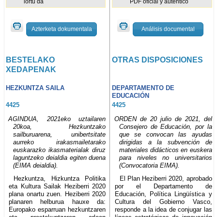
lortu da
PDF oficial y auténtico
Azterketa dokumentala
Análisis documental
BESTELAKO
OTRAS DISPOSICIONES
XEDAPENAK
HEZKUNTZA SAILA
DEPARTAMENTO DE
EDUCACIÓN
4425
4425
AGINDUA, 2021eko uztailaren
ORDEN de 20 julio de 2021, del
20koa, Hezkuntzako
Consejero de Educación, por la
sailburuarena, unibertsitate
que se convocan las ayudas
aurreko irakasmailetarako
dirigidas a la subvención de
euskarazko ikasmaterialak diruz
materiales didácticos en euskera
laguntzeko deialdia egiten duena
para niveles no universitarios
(EIMA deialdia).
(Convocatoria EIMA).
Hezkuntza, Hizkuntza Politika
El Plan Heziberri 2020, aprobado
eta Kultura Sailak Heziberri 2020
por el Departamento de
plana onartu zuen. Heziberri 2020
Educación, Política Lingüística y
planaren helburua hauxe da:
Cultura del Gobierno Vasco,
Europako esparruan hezkuntzaren
responde a la idea de conjugar las