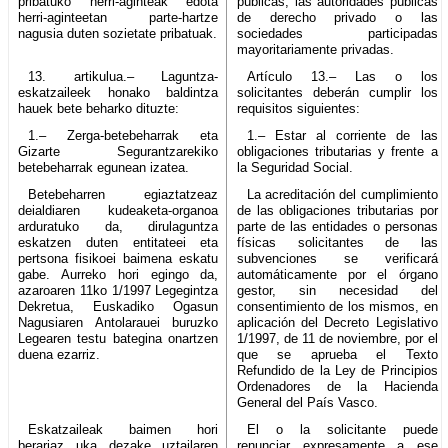
pribatuko herri-aginteak edota
públicas, las autoridades públicas
herri-aginteetan parte-hartze
de derecho privado o las
nagusia duten sozietate pribatuak.
sociedades participadas
mayoritariamente privadas.
13. artikulua.– Laguntza-
Artículo 13.– Las o los
eskatzaileek honako baldintza
solicitantes deberán cumplir los
hauek bete beharko dituzte:
requisitos siguientes:
1.– Zerga-betebeharrak eta
1.– Estar al corriente de las
Gizarte Segurantzarekiko
obligaciones tributarias y frente a
betebeharrak egunean izatea.
la Seguridad Social.
Betebeharren egiaztatzeaz
La acreditación del cumplimiento
deialdiaren kudeaketa-organoa
de las obligaciones tributarias por
arduratuko da, dirulaguntza
parte de las entidades o personas
eskatzen duten entitateei eta
físicas solicitantes de las
pertsona fisikoei baimena eskatu
subvenciones se verificará
gabe. Aurreko hori egingo da,
automáticamente por el órgano
azaroaren 11ko 1/1997 Legegintza
gestor, sin necesidad del
Dekretua, Euskadiko Ogasun
consentimiento de los mismos, en
Nagusiaren Antolarauei buruzko
aplicación del Decreto Legislativo
Legearen testu bategina onartzen
1/1997, de 11 de noviembre, por el
duena ezarriz.
que se aprueba el Texto
Refundido de la Ley de Principios
Ordenadores de la Hacienda
General del País Vasco.
Eskatzaileak baimen hori
El o la solicitante puede
berariaz uka dezake uztailaren
renunciar expresamente a ese