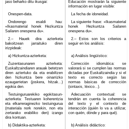
jaso beharko ditu ikusgai:
Educación mostrarán la siguiente
información en lugar visible:
Onespen-data.
La fecha de idoneidad.
Ondorengo esaldi hau:
La siguiente frase: «Ikasmaterial
«Ikasmaterial honek Hezkuntza
honek Hezkuntza Sailaren
Sailaren onespena du».
onespena du».
2.– Hauek dira azterketa
2.– Estos son los criterios a
bakoitzean jarraituko diren
seguir en los análisis:
irizpideak:
a) Hizkuntza-azterketa:
a) Análisis lingüístico:
Zuzentasunaren azterketa:
Corrección idiomática: se
Euskaltzaindiaren arauak betetzen
valorará si se cumplen las normas
diren aztertuko da eta erabiltzen
dictadas por Euskaltzaindia y si el
den hizkuntza bere oinarrizko
texto es correcto según las
ezaugarrietan (joskera, hitzak...)
normas básicas de corrección
egokia den.
(sintaxis, léxico...).
Testuinguruarekiko egokitasun-
Adecuación contextual: se
azterketa: Testuaren koherentzia
tendrán en cuenta la coherencia
eta elkarreraginezko testuingurua
del texto y el contexto de
(materiala nork norekin, non eta
interacción (quién lo va a utilizar,
zertarako erabiliko den) izango
con quién, dónde y para qué).
dira kontuan.
b) Didaktika-azterketa:
b) Análisis didáctico: