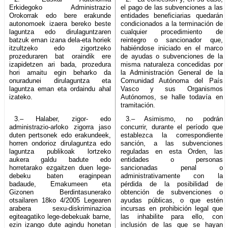
Erkidegoko Administrazio
el pago de las subvenciones a las
Orokorrak edo bere erakunde
entidades beneficiarias quedarán
autonomoek izaera bereko beste
condicionados a la terminación de
laguntza edo dirulaguntzaren
cualquier procedimiento de
batzuk eman izana dela-eta horiek
reintegro o sancionador que,
itzultzeko edo zigortzeko
habiéndose iniciado en el marco
prozeduraren bat oraindik ere
de ayudas o subvenciones de la
izapidetzen ari bada, prozedura
misma naturaleza concedidas por
hori amaitu egin beharko da
la Administración General de la
onuradunei dirulaguntza eta
Comunidad Autónoma del País
laguntza eman eta ordaindu ahal
Vasco y sus Organismos
izateko.
Autónomos, se halle todavía en
tramitación.
3.– Halaber, zigor- edo
3.– Asimismo, no podrán
administrazio-arloko zigorra jaso
concurrir, durante el período que
duten pertsonek edo erakundeek,
establezca la correspondiente
horren ondorioz dirulaguntza edo
sanción, a las subvenciones
laguntza publikoak lortzeko
reguladas en esta Orden, las
aukera galdu badute edo
entidades o personas
horretarako ezgaitzen duen lege-
sancionadas penal o
debeku baten eraginpean
administrativamente con la
badaude, Emakumeen eta
pérdida de la posibilidad de
Gizonen Berdintasunerako
obtención de subvenciones o
otsailaren 18ko 4/2005 Legearen
ayudas públicas, o que estén
arabera sexu-diskriminazioa
incursas en prohibición legal que
egiteagatiko lege-debekuak barne,
las inhabilite para ello, con
ezin izango dute agindu honetan
inclusión de las que se hayan