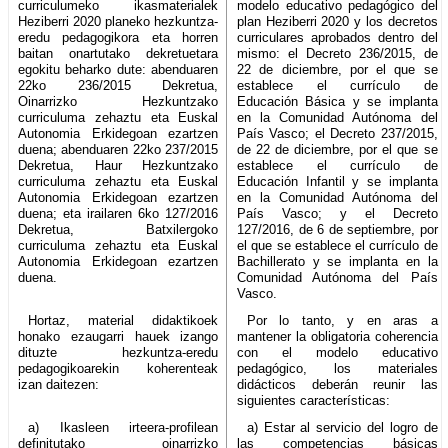
curriculumeko ikasmaterialek
modelo educativo pedagógico del
Heziberri 2020 planeko hezkuntza-
plan Heziberri 2020 y los decretos
eredu pedagogikora eta horren
curriculares aprobados dentro del
baitan onartutako dekretuetara
mismo: el Decreto 236/2015, de
egokitu beharko dute: abenduaren
22 de diciembre, por el que se
22ko 236/2015 Dekretua,
establece el currículo de
Oinarrizko Hezkuntzako
Educación Básica y se implanta
curriculuma zehaztu eta Euskal
en la Comunidad Autónoma del
Autonomia Erkidegoan ezartzen
País Vasco; el Decreto 237/2015,
duena; abenduaren 22ko 237/2015
de 22 de diciembre, por el que se
Dekretua, Haur Hezkuntzako
establece el currículo de
curriculuma zehaztu eta Euskal
Educación Infantil y se implanta
Autonomia Erkidegoan ezartzen
en la Comunidad Autónoma del
duena; eta irailaren 6ko 127/2016
País Vasco; y el Decreto
Dekretua, Batxilergoko
127/2016, de 6 de septiembre, por
curriculuma zehaztu eta Euskal
el que se establece el currículo de
Autonomia Erkidegoan ezartzen
Bachillerato y se implanta en la
duena.
Comunidad Autónoma del País
Vasco.
Hortaz, material didaktikoek
Por lo tanto, y en aras a
honako ezaugarri hauek izango
mantener la obligatoria coherencia
dituzte hezkuntza-eredu
con el modelo educativo
pedagogikoarekin koherenteak
pedagógico, los materiales
izan daitezen:
didácticos deberán reunir las
siguientes características:
a) Ikasleen irteera-profilean
a) Estar al servicio del logro de
definitutako oinarrizko
las competencias básicas