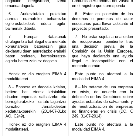
dagokion erregistroan, izena
Comunidad Autónoma del Vasca o
emanda dagoela.
en el registro que corresponda.
6.– Aurkeztutako proiektua
6.– Estar en posesión de los
aurrera eramateko beharrezko
derechos o permisos de autor
egile-eskubideak edota egile-
necesarios para llevar adelante el
baimenak dituela.
proyecto presentado.
7.– Europar Batasunak
7.– No estar sujeta a una orden
dirulaguntza bat ilegal eta merkatu
de recuperación pendiente tras
komunarekin bateraezin gisa
una decisión previa de la
deklaratu duen aurretiazko erabaki
Comisión de la Unión Europea,
baten ondoren, berreskuratze-
que haya declarado una ayuda
agindu baten zain ez dagoela.
ilegal e incompatible con el
mercado común.
Honek ez dio eragiten EIMA 4
Este punto no afectará a la
modalitateari.
modalidad EIMA 4.
8.– Enpresa ez dagoela krisian,
8.– No tratarse de una empresa
betiere bat etorriz krisialdian
en crisis, de acuerdo con la
dauden enpresak salbatzeko eta
definición de las Directrices sobre
berregituratzeko estatu-laguntzei
ayudas estatales de salvamento y
buruzko Jarraibideetan
de reestructuración de empresas
xedatutakoarekin (2014-07-31ko
no financieras en crisis (DO, C
AO, C249).
249, 31-07-2014).
Honek ez dio eragiten EIMA 4
Este punto no afectará a la
modalitateari.
modalidad EIMA 4.