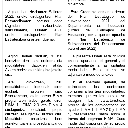
diciembre.
Agindu hau Hezkuntza Sailaren
Esta Orden se enmarca dentro
2021. urteko dirulaguntzen Plan
del Plan Estratégico de
Estrategikoaren barruan dago
subvenciones 2021 del
(Agindua, Hezkuntzako
Departamento de Educación
sailburuarena, sailaren 2021.
(Orden del Consejero de
urteko dirulaguntzen Plan
Educación, por la que se aprueba
Estrategikoa onartzen duena).
el Plan Estratégico de
Subvenciones del Departamento
para el año 2021).
Agindu honen barruan, bi atal
La presente Orden está dividida
bereizten dira: atal orokorra eta
en dos apartados: el general y el
modalitateei dagokien atala.
correspondiente a las distintas
Azken horiek eranskin gisa jasoko
modalidades. Estos últimos se
dira.
adjuntan a modo de anexos.
Atal orokorrean, hiru
En el apartado general, se
modalitateetan komunak diren
establecen los contenidos
edukiak jasotzen dira.
comunes a las tres modalidades,
Eranskinetan, orain artean EIMA
mientras que en los anexos se
programaren bidez garatu diren
recogen las características
EIMA 1, EIMA 2.0 eta EIMA 4
propias de las convocatorias de
dirulaguntza deialdiek propio
ayudas EIMA 1, EIMA 2.0 y EIMA
dituzten ezaugarriak biltzen dira.
4, desarrolladas hasta ahora a
Modalitate bakoitzak bere
través del programa EIMA. Cada
aurrekontua eta prozedura izango
modalidad dispondrá de su propio
ditu.
presupuesto y procedimiento.