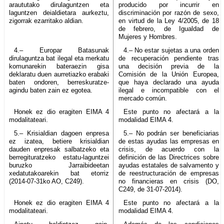
araututako dirulaguntzen eta
producido por incurrir en
laguntzen deialdietara aurkeztu,
discriminación por razón de sexo,
zigorrak ezarritako aldian.
en virtud de la Ley 4/2005, de 18
de febrero, de Igualdad de
Mujeres y Hombres.
4.– Europar Batasunak
4.– No estar sujetas a una orden
dirulaguntza bat ilegal eta merkatu
de recuperación pendiente tras
komunarekin bateraezin gisa
una decisión previa de la
deklaratu duen aurretiazko erabaki
Comisión de la Unión Europea,
baten ondoren, berreskuratze-
que haya declarado una ayuda
agindu baten zain ez egotea.
ilegal e incompatible con el
mercado común.
Honek ez dio eragiten EIMA 4
Este punto no afectará a la
modalitateari.
modalidad EIMA 4.
5.– Krisialdian dagoen enpresa
5.– No podrán ser beneficiarias
ez izatea, betiere krisialdian
de estas ayudas las empresas en
dauden enpresak salbatzeko eta
crisis, de acuerdo con la
berregituratzeko estatu-laguntzei
definición de las Directrices sobre
buruzko Jarraibideetan
ayudas estatales de salvamento y
xedatutakoarekin bat etorriz
de reestructuración de empresas
(2014-07-31ko AO, C249).
no financieras en crisis (DO,
C249, de 31-07-2014).
Honek ez dio eragiten EIMA 4
Este punto no afectará a la
modalitateari.
modalidad EIMA 4.