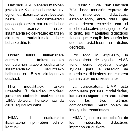
Heziberri 2020 planaren markoan
El punto 5.3 del Plan Heziberri
jasotako 5.3 atalean berariaz hitz
2020 hace mención expresa de
egiten da ikasmaterialez; besteak
los materiales didácticos,
beste, hezkuntza-eredu
estableciendo, entre otras, que
pedagogikoarekin bat etorri behar
estas deben coincidir con el
dutela esanez. Hortaz,
modelo educativo pedagógico. Por
ikasmaterialek dekretuek ezartzen
lo tanto, los materiales didácticos
dituzten curriculumak bete
tienen que cumplir los currículos
beharko dituzte.
que se establecen en dichos
decretos.
Horren harira, unibertsitate
Por todo lo expuesto, la
aurreko irakasmailetako
convocatoria de ayudas EIMA
curriculumen arabera euskarazko
tiene como objetivo otorgar
ikasmaterialak laguntzeko
ayudas para la creación de
helburua du EIMA dirulaguntza
materiales didácticos en euskera
deialdiak.
para niveles no universitarios.
Hiru modalitatek, azken
La convocatoria EIMA está
urteetako 3 deialdien moldeari
compuesta por tres modalidades,
jarraitzen diotenek, osatzen dute
las cuales siguen el mismo patrón
EIMA deialdia. Honako hau da
que las tres últimas
diruz lagunduko dena:
convocatorias. Serán objeto de
las ayudas económicas:
EIMA 1, euskarazko
EIMA 1; costes de edición de
ikasmaterial inprimatuen edizio-
los materiales didácticos
kostuak.
impresos en euskera.