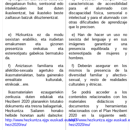
desgaitasun fisiko, sentsorial edo
características de accesibilidad
intelektualen bat duten
para el alumnado con
ikasleentzat, bai ikasteko beste
discapacidad física, sensorial o
zailtasun batzuk dituztenentzat.
intelectual y para el alumnado con
otras dificultades de aprendizaje
que lo precisen.
e) Hizkuntza ez da modu
e) Han de hacer un uso no
sexistan erabiliko, eta irudietan
sexista del lenguaje y en sus
emakumeen eta gizonen
imágenes garantizar una
presentzia orekatua eta
presencia equilibrada y no
estereotipatu gabekoa bermatuko
estereotipada de mujeres y
da.
hombres.
f) Aniztasun familiarra eta
f) Deberán asegurar en los
afektibo-sexuala agertuko da
mismos la presencia de la
ikasmaterialetan, baita gainerako
diversidad familiar y afectivo-
errealitate kulturalak,
sexual, y resto de realidades
etnikoak...ere.
culturales y étnicas.
Ikasmaterialen ezaugarriekin
Se podrá acceder a los
zerikusia duten edukiak eta
contenidos relacionados con los
Heziberri 2020 planarekin lotutako
materiales didácticos y
dokumentu eta tresna baliagarriak,
documentos y herramientas
Hezkuntza Sailaren honako
relacionados con el Plan Heziberri
helbide honetan aurki daitezke:
2020 en la siguiente web:
http://www.hezkuntza.ejgv.euskadi.eus/r43-
http://www.hezkuntza.ejgv.euskadi.e
hezi2020/eu/
hezi2020/eu/