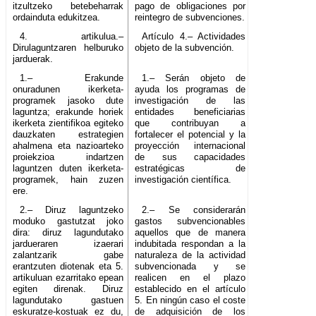
itzultzeko betebeharrak
pago de obligaciones por
ordainduta edukitzea.
reintegro de subvenciones.
4. artikulua.–
Artículo 4.– Actividades
Dirulaguntzaren helburuko
objeto de la subvención.
jarduerak.
1.– Erakunde
1.– Serán objeto de
onuradunen ikerketa-
ayuda los programas de
programek jasoko dute
investigación de las
laguntza; erakunde horiek
entidades beneficiarias
ikerketa zientifikoa egiteko
que contribuyan a
dauzkaten estrategien
fortalecer el potencial y la
ahalmena eta nazioarteko
proyección internacional
proiekzioa indartzen
de sus capacidades
laguntzen duten ikerketa-
estratégicas de
programek, hain zuzen
investigación científica.
ere.
2.– Diruz laguntzeko
2.– Se considerarán
moduko gastutzat joko
gastos subvencionables
dira: diruz lagundutako
aquellos que de manera
jardueraren izaerari
indubitada respondan a la
zalantzarik gabe
naturaleza de la actividad
erantzuten diotenak eta 5.
subvencionada y se
artikuluan ezarritako epean
realicen en el plazo
egiten direnak. Diruz
establecido en el artículo
lagundutako gastuen
5. En ningún caso el coste
eskuratze-kostuak ez du,
de adquisición de los