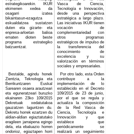
estrategikoarekin. IKUR
Vasca de Ciencia,
ekimenen xedea da
Tecnología e Innovación,
osagarri izatea
desde una perspectiva
bikaintasun-ezagutza
estratégica a largo plazo.
eskualdatzea sustatzen
Las iniciativas IKUR tienen
duten eta gizarte- eta
vocación de
enpresa-arloetan balioa
complementariedad con
ematen dioten beste
otros programas
programa estrategiko
estratégicos de impulso de
batzuentzat.
la transferencia del
conocimiento de
excelencia y su
valorización en términos
sociales y empresariales.
Bestalde, agindu honek
Por otro lado, esta Orden
Zientzia, Teknologia eta
contribuye a la
Berrikuntzaren Euskal
implementación de lo
Sarearen osaera arautzeari
establecido en el Decreto
eta eguneratzeari buruzko
109/2015 de 23 de junio,
ekainaren 23ko 109/2015
por el que se regula y
Dekretuak xedatutakoa
actualiza la composición
gauzatzen laguntzen du.
de la Red Vasca de
Dekretu horrek ezartzen du
Ciencia, Tecnología e
aldian-aldian egiaztatutako
Innovación y que
eragileen jarraipena egingo
establece que
dela, eta ebaluazio horren
periódicamente se
ondorioz, egiaztapen horri
realizará un seguimiento