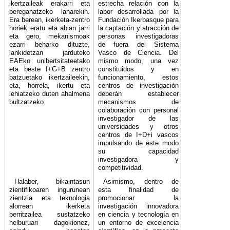
ikertzaileak erakarri eta
estrecha relación con la
bereganatzeko lanarekin.
labor desarrollada por la
Era berean, ikerketa-zentro
Fundación Ikerbasque para
horiek eratu eta abian jarri
la captación y atracción de
eta gero, mekanismoak
personas investigadoras
ezarri beharko dituzte,
de fuera del Sistema
lankidetzan jarduteko
Vasco de Ciencia. Del
EAEko unibertsitateetako
mismo modo, una vez
eta beste I+G+B zentro
constituidos y en
batzuetako ikertzaileekin,
funcionamiento, estos
eta, horrela, ikertu eta
centros de investigación
lehiatzeko duten ahalmena
deberán establecer
bultzatzeko.
mecanismos de
colaboración con personal
investigador de las
universidades y otros
centros de I+D+i vascos
impulsando de este modo
su capacidad
investigadora y
competitividad.
Halaber, bikaintasun
Asimismo, dentro de
zientifikoaren ingurunean
esta finalidad de
zientzia eta teknologia
promocionar la
alorrean ikerketa
investigación innovadora
berritzailea sustatzeko
en ciencia y tecnología en
helburuari dagokionez,
un entorno de excelencia