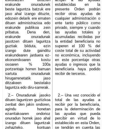
erakunde onuradunek
establecidas en la
beste laguntza batzuk ere
presente Orden podrán
jaso ahal izango dituzte,
recibir otras ayudas de
edozein delarik ere ematen
cualquier administración o
dituen administrazioa edo
ente tanto público como
erakunde publikoa zein
privado, siempre y cuando
pribatua. Dena den,
las ayudas totales y
erakunde onuradunak
acumuladas recibidas por
jasotzen dituen laguntza
la entidad beneficiaria no
guztiak bilduta, ezin
superen el 100 % del
izango dute gainditu
coste total de su actividad
erakundearen jarduera ez-
no económica, incluyendo
ekonomikoaren kostu
en este porcentaje otras
osoaren % 100a
ayudas o ingresos que la
portzentaje horren barruan
beneficiaria haya podido
sartuta onuradunak
recibir de terceros.
hirugarrenetatik jaso
ditzakeen bestelako
laguntza edo diru-sarrerak.
2.– Onuradunak jasoko
2.– Una vez conocido el
dituen laguntzen guztizkoa
total de las ayudas a
zenbat den jakin ondoren,
recibir por la beneficiaria,
agindu honetan
para la determinación de
ezarritakoaren ondorioz
las ayudas que pueda
onuradun horrek jaso ahal
percibir en virtud de lo
izango dituen laguntzak
establecido en esta Orden,
zehazteko, kontuan
se tendrán en cuenta las