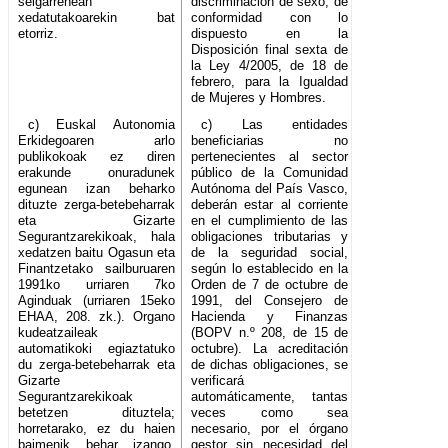
seigarrenean
discriminación de sexo, de
xedatutakoarekin bat
conformidad con lo
etorriz.
dispuesto en la
Disposición final sexta de
la Ley 4/2005, de 18 de
febrero, para la Igualdad
de Mujeres y Hombres.
c) Euskal Autonomia
c) Las entidades
Erkidegoaren arlo
beneficiarias no
publikokoak ez diren
pertenecientes al sector
erakunde onuradunek
público de la Comunidad
egunean izan beharko
Autónoma del País Vasco,
dituzte zerga-betebeharrak
deberán estar al corriente
eta Gizarte
en el cumplimiento de las
Segurantzarekikoak, hala
obligaciones tributarias y
xedatzen baitu Ogasun eta
de la seguridad social,
Finantzetako sailburuaren
según lo establecido en la
1991ko urriaren 7ko
Orden de 7 de octubre de
Aginduak (urriaren 15eko
1991, del Consejero de
EHAA, 208. zk.). Organo
Hacienda y Finanzas
kudeatzaileak
(BOPV n.º 208, de 15 de
automatikoki egiaztatuko
octubre). La acreditación
du zerga-betebeharrak eta
de dichas obligaciones, se
Gizarte
verificará
Segurantzarekikoak
automáticamente, tantas
betetzen dituztela;
veces como sea
horretarako, ez du haien
necesario, por el órgano
baimenik behar izango,
gestor sin necesidad del