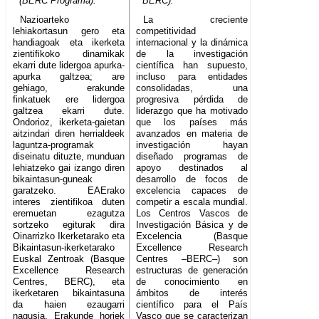
(BERC Programa).
BERC).
Nazioarteko
La creciente
lehiakortasun gero eta
competitividad
handiagoak eta ikerketa
internacional y la dinámica
zientifikoko dinamikak
de la investigación
ekarri dute lidergoa apurka-
científica han supuesto,
apurka galtzea; are
incluso para entidades
gehiago, erakunde
consolidadas, una
finkatuek ere lidergoa
progresiva pérdida de
galtzea ekarri dute.
liderazgo que ha motivado
Ondorioz, ikerketa-gaietan
que los países más
aitzindari diren herrialdeek
avanzados en materia de
laguntza-programak
investigación hayan
diseinatu dituzte, munduan
diseñado programas de
lehiatzeko gai izango diren
apoyo destinados al
bikaintasun-guneak
desarrollo de focos de
garatzeko. EAErako
excelencia capaces de
interes zientifikoa duten
competir a escala mundial.
eremuetan ezagutza
Los Centros Vascos de
sortzeko egiturak dira
Investigación Básica y de
Oinarrizko Ikerketarako eta
Excelencia (Basque
Bikaintasun-ikerketarako
Excellence Research
Euskal Zentroak (Basque
Centres –BERC–) son
Excellence Research
estructuras de generación
Centres, BERC), eta
de conocimiento en
ikerketaren bikaintasuna
ámbitos de interés
da haien ezaugarri
científico para el País
nagusia. Erakunde horiek
Vasco que se caracterizan