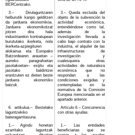
BERCentzako.
3.– Dirulaguntzaren
3.– Queda excluida del
helburutik kanpo gelditzen
objeto de la subvención la
da jarduera ekonomikoa.
actividad económica,
Jarduera ekonomikotzat
entendiéndose como tal,
jotzen dira hala
además de la
industriarekin kontratupean
investigación llevada a
burututako ikerketa, nola
cabo bajo contrato con la
ikerketa-azpiegituren
industria, el alquiler de las
alokairua eta Europako
infraestructuras de
Batzordearen arauetan –
investigación y
aurreko paragrafoetan
cualesquiera otras
jasotakoetan– exijitu eta
actividades de naturaleza
jasotako baldintzei
económica que no
erantzuten ez dieten beste
respondan a las
jarduera ekonomiko
condiciones exigidas y
batzuk.
contempladas en la
normativa de la Comisión
Europea mencionada en el
apartado anterior.
6. artikulua.– Bestelako
Artículo 6.– Concurrencia
laguntzekiko
con otras ayudas.
bateragarritasuna.
1.– Agindu honetan
1.– Las entidades
ezarritako laguntzak
beneficiarias que se
eskuratzen dituzten
acojan a las ayudas