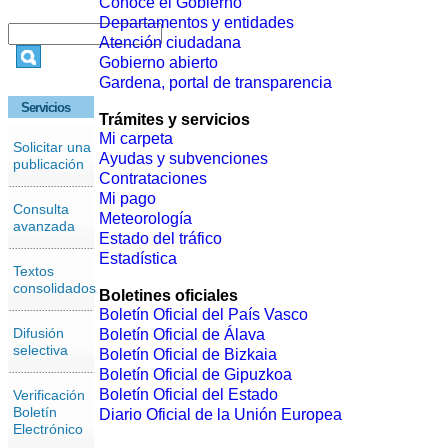
Conoce el Gobierno
Departamentos y entidades
Atención ciudadana
Gobierno abierto
Gardena, portal de transparencia
Servicios
Trámites y servicios
Mi carpeta
Solicitar una
Ayudas y subvenciones
publicación
Contrataciones
Mi pago
Consulta
Meteorología
avanzada
Estado del tráfico
Estadística
Textos
consolidados
Boletines oficiales
Boletín Oficial del País Vasco
Difusión
Boletín Oficial de Álava
selectiva
Boletín Oficial de Bizkaia
Boletín Oficial de Gipuzkoa
Boletín Oficial del Estado
Verificación
Boletín
Diario Oficial de la Unión Europea
Electrónico