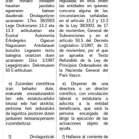
izan honako xedapen
reguladas en esta orden
hauetan jasotako
las entidades en quienes
egoeraren batean
concurra alguna de las
daudenak: Dirulaguntzen
circunstancias señaladas
azaroaren 17ko 38/2003
en el artículo 13.2 y 13.3
Lege Orokorraren 13.2 eta
de la Ley 38/2003, de 17
13.3 artikuluetan eta
de noviembre, General de
Euskal Autonomia
Subvenciones y en el
Erkidegoko Ogasun
artículo 50.5 del Decreto
Nagusiaren Antolarauei
Legislativo 1/1997, de 11
buruzko Legearen testu
de noviembre, por el que
bategina onartzen duen
se aprueba el Texto
azaroaren 11ko 1/1997
Refundido de la Ley de
Legegintzako Dekretuaren
Principios Ordenadores de
50.5 artikuluan.
la Hacienda General del
País Vasco.
e) Zuzendari zientifikoa
e) Disponer de una
izan beharko dute,
directora o un director
erakunde onuradunarekin
científico, con vinculación
lan- edo estatutu-arloko
laboral o estatutaria o
loturaz edo hari atxikita;
adscrita a la entidad
pertsona hori arduratuko
beneficiaria, que será la
da laguntza jasotzen duten
persona encargada de
jardueren betearazpenaren
dirigir la ejecución de las
zuzendaritzaz.
actuaciones objeto de
ayuda.
f) Dirulaguntzak
f) Hallarse al corriente de