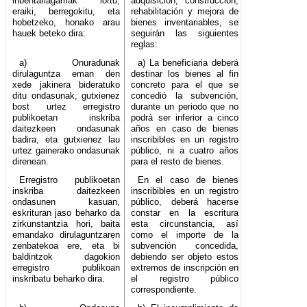
inbentariagarriak lortu,
adquisición, construcción,
eraiki, berregokitu, eta
rehabilitación y mejora de
hobetzeko, honako arau
bienes inventariables, se
hauek beteko dira:
seguirán las siguientes
reglas:
a) Onuradunak
a) La beneficiaria deberá
dirulaguntza eman den
destinar los bienes al fin
xede jakinera bideratuko
concreto para el que se
ditu ondasunak, gutxienez
concedió la subvención,
bost urtez erregistro
durante un periodo que no
publikoetan inskriba
podrá ser inferior a cinco
daitezkeen ondasunak
años en caso de bienes
badira, eta gutxienez lau
inscribibles en un registro
urtez gainerako ondasunak
público, ni a cuatro años
direnean.
para el resto de bienes.
Erregistro publikoetan
En el caso de bienes
inskriba daitezkeen
inscribibles en un registro
ondasunen kasuan,
público, deberá hacerse
eskrituran jaso beharko da
constar en la escritura
zirkunstantzia hori, baita
esta circunstancia, así
emandako dirulaguntzaren
como el importe de la
zenbatekoa ere, eta bi
subvención concedida,
baldintzok dagokion
debiendo ser objeto estos
erregistro publikoan
extremos de inscripción en
inskribatu beharko dira.
el registro público
correspondiente.