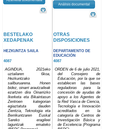
Análisis documental
BESTELAKO
OTRAS
XEDAPENAK
DISPOSICIONES
HEZKUNTZA SAILA
DEPARTAMENTO DE
EDUCACIÓN
4087
4087
AGINDUA, 2021eko
ORDEN de 6 de julio 2021,
uztailaren 6koa,
del Consejero de
Hezkuntzako
Educación, por la que se
sailburuarena. Honen
establecen las bases
bidez, oinarri arautzaileak
reguladoras para la
ezartzen dira Oinarrizko
concesión de ayudas de
Ikerketa eta Bikaintasun
apoyo a los Agentes de
Zentroen kategorian
la Red Vasca de Ciencia,
egiaztatuta dauden
Tecnología e Innovación
Zientzia, Teknologia eta
acreditados en la
Berrikuntzaren Euskal
categoría de Centros de
Sareko eragileei
Investigación Básica y
laguntzak emateko
de Excelencia (Programa