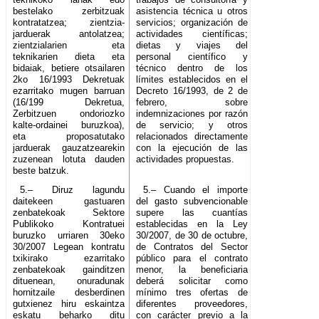
bestelako zerbitzuak
asistencia técnica u otros
kontratatzea; zientzia-
servicios; organización de
jarduerak antolatzea;
actividades científicas;
zientzialarien eta
dietas y viajes del
teknikarien dieta eta
personal científico y
bidaiak, betiere otsailaren
técnico dentro de los
2ko 16/1993 Dekretuak
límites establecidos en el
ezarritako mugen barruan
Decreto 16/1993, de 2 de
(16/199 Dekretua,
febrero, sobre
Zerbitzuen ondoriozko
indemnizaciones por razón
kalte-ordainei buruzkoa),
de servicio; y otros
eta proposatutako
relacionados directamente
jarduerak gauzatzearekin
con la ejecución de las
zuzenean lotuta dauden
actividades propuestas.
beste batzuk.
5.– Diruz lagundu
5.– Cuando el importe
daitekeen gastuaren
del gasto subvencionable
zenbatekoak Sektore
supere las cuantías
Publikoko Kontratuei
establecidas en la Ley
buruzko urriaren 30eko
30/2007, de 30 de octubre,
30/2007 Legean kontratu
de Contratos del Sector
txikirako ezarritako
público para el contrato
zenbatekoak gainditzen
menor, la beneficiaria
dituenean, onuradunak
deberá solicitar como
hornitzaile desberdinen
mínimo tres ofertas de
gutxienez hiru eskaintza
diferentes proveedores,
eskatu beharko ditu
con carácter previo a la