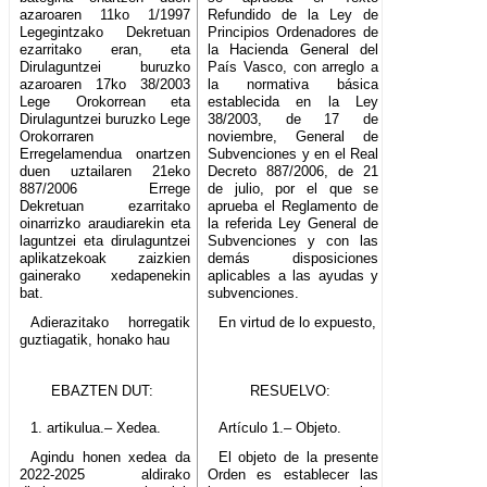
azaroaren 11ko 1/1997
Refundido de la Ley de
Legegintzako Dekretuan
Principios Ordenadores de
ezarritako eran, eta
la Hacienda General del
Dirulaguntzei buruzko
País Vasco, con arreglo a
azaroaren 17ko 38/2003
la normativa básica
Lege Orokorrean eta
establecida en la Ley
Dirulaguntzei buruzko Lege
38/2003, de 17 de
Orokorraren
noviembre, General de
Erregelamendua onartzen
Subvenciones y en el Real
duen uztailaren 21eko
Decreto 887/2006, de 21
887/2006 Errege
de julio, por el que se
Dekretuan ezarritako
aprueba el Reglamento de
oinarrizko araudiarekin eta
la referida Ley General de
laguntzei eta dirulaguntzei
Subvenciones y con las
aplikatzekoak zaizkien
demás disposiciones
gainerako xedapenekin
aplicables a las ayudas y
bat.
subvenciones.
Adierazitako horregatik
En virtud de lo expuesto,
guztiagatik, honako hau
EBAZTEN DUT:
RESUELVO:
1. artikulua.– Xedea.
Artículo 1.– Objeto.
Agindu honen xedea da
El objeto de la presente
2022-2025 aldirako
Orden es establecer las