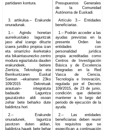
partidaren kontura.
Presupuestos Generales
de la Comunidad
Autónoma de Euskadi.
3. artikulua.– Erakunde
Artículo 3.– Entidades
onuradunak.
beneficiarias.
1.– Agindu honetan
1.– Podrán acceder a las
aurreikusitako laguntzak
ayudas previstas en la
jaso ahal izango dituzte
presente Orden las
izaera juridiko propioa izan
entidades con
eta oinarrizko ikerketako
personalidad jurídica
eta bikaintasunezko zentro
propia acreditadas como
modura egiaztatuta dauden
Centros de Investigación
erakundeek, betiere
Básica y de Excelencia
Zientzia, Teknologia eta
integradas en la Red
Berrikuntzaren Euskal
Vasca de Ciencia,
Sarean –ekainaren 23ko
Tecnología e Innovación,
109/2015 Dekretuak
regulada por el Decreto
arautuan– integratuta
109/2015, de 23 de junio,
badaude. Laguntza
condición que deberán
gauzatzeko aldi osoan
mantener a lo largo del
zehar bete beharko dute
periodo de ejecución de la
baldintza hori.
ayuda.
2.– Erakunde
2.– Las entidades
onuradunek, laguntza
beneficiarias deben reunir
jasotzen duten aldian,
los requisitos que se
baldintza hauek bete behar
especifican a continuación