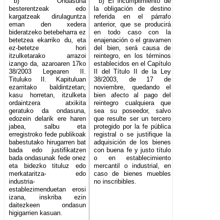
b) Ondasuna
b) El incumplimiento de
besterentzeak edo
la obligación de destino
kargatzeak dirulaguntza
referida en el párrafo
eman den xedera
anterior, que se producirá
bideratzeko betebeharra ez
en todo caso con la
betetzea ekarriko du, eta
enajenación o el gravamen
ez-betetze hori
del bien, será causa de
itzulketarako arrazoi
reintegro, en los términos
izango da, azaroaren 17ko
establecidos en el Capítulo
38/2003 Legearen II.
II del Título II de la Ley
Tituluko II. Kapituluan
38/2003, de 17 de
ezarritako baldintzetan;
noviembre, quedando el
kasu horretan, itzulketa
bien afecto al pago del
ordaintzera atxikita
reintegro cualquiera que
geratuko da ondasuna,
sea su poseedor, salvo
edozein delarik ere haren
que resulte ser un tercero
jabea, salbu eta
protegido por la fe pública
erregistroko fede publikoak
registral o se justifique la
babestutako hirugarren bat
adquisición de los bienes
bada edo justifikatzen
con buena fe y justo título
bada ondasunak fede onez
o en establecimiento
eta bidezko tituluz edo
mercantil o industrial, en
merkataritza- edo
caso de bienes muebles
industria-
no inscribibles.
establezimenduetan erosi
izana, inskriba ezin
daitezkeen ondasun
higigarrien kasuan.