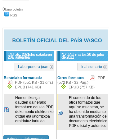
Último boletín
RSS
143. zk., 2021eko uztailaren
N.º
143
, martes 20 de julio
20a, asteartea
de 2021
Laburpenera joan
Ir al sumario
Bestelako formatuak:
Otros formatos:
PDF
PDF
(551 KB - 31 orri.)
(572 KB - 32 Pág.)
EPUB
(741 KB)
EPUB
(757 KB)
Hemen ikusgai
El contenido de los
dauden gainerako
otros formatos que
formatuen edukia PDF
aquí se muestran, se
dokumentu elektroniko
ha obtenido mediante
ofizial eta jatorrizkoa
una transformación del
eraldatuz lortu da
documento electrónico
PDF oficial y auténtico
Azterketa dokumentala