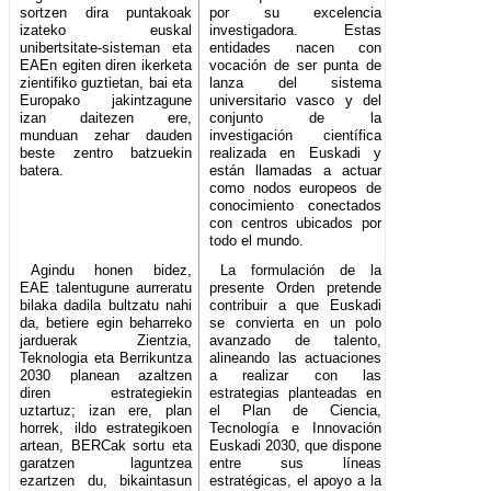
sortzen dira puntakoak
por su excelencia
izateko euskal
investigadora. Estas
unibertsitate-sisteman eta
entidades nacen con
EAEn egiten diren ikerketa
vocación de ser punta de
zientifiko guztietan, bai eta
lanza del sistema
Europako jakintzagune
universitario vasco y del
izan daitezen ere,
conjunto de la
munduan zehar dauden
investigación científica
beste zentro batzuekin
realizada en Euskadi y
batera.
están llamadas a actuar
como nodos europeos de
conocimiento conectados
con centros ubicados por
todo el mundo.
Agindu honen bidez,
La formulación de la
EAE talentugune aurreratu
presente Orden pretende
bilaka dadila bultzatu nahi
contribuir a que Euskadi
da, betiere egin beharreko
se convierta en un polo
jarduerak Zientzia,
avanzado de talento,
Teknologia eta Berrikuntza
alineando las actuaciones
2030 planean azaltzen
a realizar con las
diren estrategiekin
estrategias planteadas en
uztartuz; izan ere, plan
el Plan de Ciencia,
horrek, ildo estrategikoen
Tecnología e Innovación
artean, BERCak sortu eta
Euskadi 2030, que dispone
garatzen laguntzea
entre sus líneas
ezartzen du, bikaintasun
estratégicas, el apoyo a la