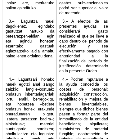
inolaz ere, merkatuko
gastos subvencionables
balioa gaindituko.
podrá ser superior al valor
de mercado.
3.– Laguntza hauei
3.– A efectos de las
dagokienez, egindako
presentes ayudas se
gastutzat hartuko da
considerará gasto
betearazpen-aldian egin
realizado el que se lleve a
eta agindu honetan
cabo dentro del periodo de
ezarritako gastuak
ejecución y sea
egiaztatzeko aldia amaitu
efectivamente pagado con
baino lehen ordaindu dena.
anterioridad a la
finalización del período de
justificación determinado
en la presente Orden.
4.– Laguntzari honako
4.– Podrán imputarse a
hauek egotzi ahal izango
la ayuda concedida los
zaizkio: langile-kostuak;
costes de personal;
ondasun inbentariagarriak
adquisición, construcción,
lortu, eraiki, berregokitu,
rehabilitación y mejora de
eta hobetzea –betiere
bienes inventariables,
ondasun horiek erakunde
siempre que dichos bienes
onuradunaren ibilgetu
pasen a formar parte del
izatera pasatzen badira–;
inmovilizado de la entidad
alokairuak; material
beneficiaria; alquileres;
suntsigarria hornitzea;
suministros de material
aholkularitza eta laguntza
fungible; contratación de
teknikoko lanak edo
trabajos de consultoría y