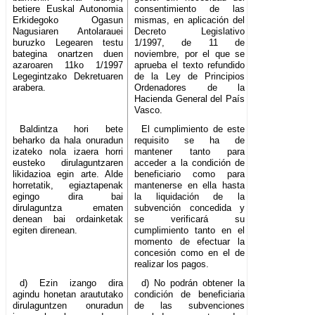
betiere Euskal Autonomia
consentimiento de las
Erkidegoko Ogasun
mismas, en aplicación del
Nagusiaren Antolarauei
Decreto Legislativo
buruzko Legearen testu
1/1997, de 11 de
bategina onartzen duen
noviembre, por el que se
azaroaren 11ko 1/1997
aprueba el texto refundido
Legegintzako Dekretuaren
de la Ley de Principios
arabera.
Ordenadores de la
Hacienda General del País
Vasco.
Baldintza hori bete
El cumplimiento de este
beharko da hala onuradun
requisito se ha de
izateko nola izaera horri
mantener tanto para
eusteko dirulaguntzaren
acceder a la condición de
likidazioa egin arte. Alde
beneficiario como para
horretatik, egiaztapenak
mantenerse en ella hasta
egingo dira bai
la liquidación de la
dirulaguntza ematen
subvención concedida y
denean bai ordainketak
se verificará su
egiten direnean.
cumplimiento tanto en el
momento de efectuar la
concesión como en el de
realizar los pagos.
d) Ezin izango dira
d) No podrán obtener la
agindu honetan araututako
condición de beneficiaria
dirulaguntzen onuradun
de las subvenciones