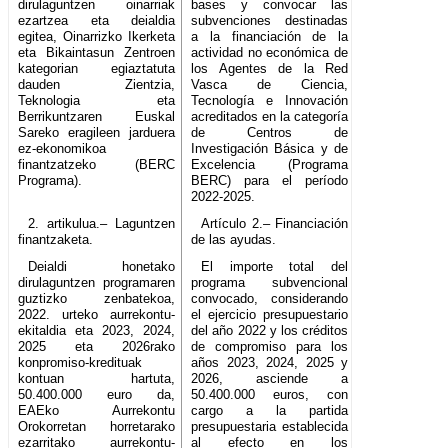
dirulaguntzen oinarriak
bases y convocar las
ezartzea eta deialdia
subvenciones destinadas
egitea, Oinarrizko Ikerketa
a la financiación de la
eta Bikaintasun Zentroen
actividad no económica de
kategorian egiaztatuta
los Agentes de la Red
dauden Zientzia,
Vasca de Ciencia,
Teknologia eta
Tecnología e Innovación
Berrikuntzaren Euskal
acreditados en la categoría
Sareko eragileen jarduera
de Centros de
ez-ekonomikoa
Investigación Básica y de
finantzatzeko (BERC
Excelencia (Programa
Programa).
BERC) para el período
2022-2025.
2. artikulua.– Laguntzen
Artículo 2.– Financiación
finantzaketa.
de las ayudas.
Deialdi honetako
El importe total del
dirulaguntzen programaren
programa subvencional
guztizko zenbatekoa,
convocado, considerando
2022. urteko aurrekontu-
el ejercicio presupuestario
ekitaldia eta 2023, 2024,
del año 2022 y los créditos
2025 eta 2026rako
de compromiso para los
konpromiso-kredituak
años 2023, 2024, 2025 y
kontuan hartuta,
2026, asciende a
50.400.000 euro da,
50.400.000 euros, con
EAEko Aurrekontu
cargo a la partida
Orokorretan horretarako
presupuestaria establecida
ezarritako aurrekontu-
al efecto en los