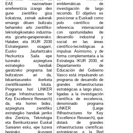
EAE nazioartean
emblemáticas de
erreferentzia izango den
investigación de largo
gune zientifiko gisa
recorrido. El objetivo es
kokatzea, zeinak aukerak
posicionar a Euskadi como
emango dituen bultzatu
polo científico de
beharreko arlo zientifiko-
referencia internacional
teknologikoetako industria-
con oportunidades de
eta gizarte-garapenerako.
desarrollo industrial y
Halaber, eta IKUR 2030
social en las áreas
Estrategiaren osagarri,
científico-tecnológicas a
Eusko Jaurlaritzako
impulsar. Asimismo, y de
Hezkuntza Saila epe
forma complementaria a la
luzerako azpiegitura
Estrategia IKUR 2030, el
estrategiko handiak
Departamento de
garatzeko programa bat
Educación del Gobierno
bultzatzen ari da,
Vasco está impulsando un
bikaintasuneko ikerketa
programa de desarrollo de
zientifikoarekin lotuta.
grandes infraestructuras
Programa hori LINKER
estratégicas a largo plazo,
(Large Infrastructures for
ligadas a la investigación
Key Excellence Research)
científica de excelencia,
da, eta horren bidez,
denominado programa
azpiegitura zientifiko
LINKER (Large
estrategiko handiak jarriko
INfrastructures for Key
dira Zientzia, Teknologia
Excellence Research), que
eta Berrikuntzaren Euskal
dotará de grandes
Sarearen esku, epe luzera
infraestructuras científicas
begirako ikuspegi
estratégicas a la Red