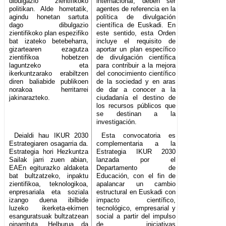
dibulgazio zientifikoko
internacional, deben ser
politikan. Alde horretatik,
agentes de referencia en la
agindu honetan sartuta
política de divulgación
dago dibulgazio
científica de Euskadi. En
zientifikoko plan espezifiko
este sentido, esta Orden
bat izateko betebeharra,
incluye el requisito de
gizartearen ezagutza
aportar un plan específico
zientifikoa hobetzen
de divulgación científica
laguntzeko eta
para contribuir a la mejora
ikerkuntzarako erabiltzen
del conocimiento científico
diren baliabide publikoen
de la sociedad y en aras
norakoa herritarrei
de dar a conocer a la
jakinarazteko.
ciudadanía el destino de
los recursos públicos que
se destinan a la
investigación.
Deialdi hau IKUR 2030
Esta convocatoria es
Estrategiaren osagarria da.
complementaria a la
Estrategia hori Hezkuntza
Estrategia IKUR 2030
Sailak jarri zuen abian,
lanzada por el
EAEn egiturazko aldaketa
Departamento de
bat bultzatzeko, inpaktu
Educación, con el fin de
zientifikoa, teknologikoa,
apalancar un cambio
enpresariala eta soziala
estructural en Euskadi con
izango duena ibilbide
impacto científico,
luzeko ikerketa-ekimen
tecnológico, empresarial y
esanguratsuak bultzatzean
social a partir del impulso
oinarrituta. Helburua da
de iniciativas