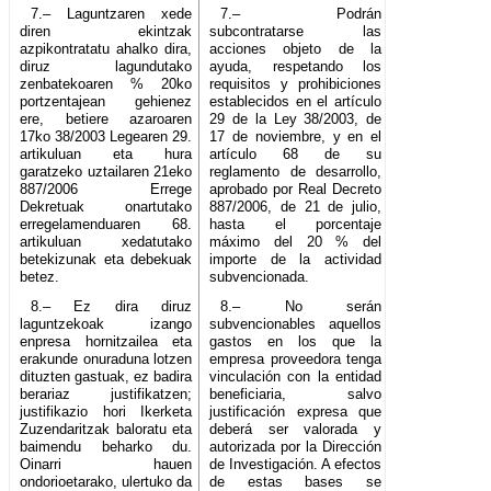
7.– Laguntzaren xede
7.– Podrán
diren ekintzak
subcontratarse las
azpikontratatu ahalko dira,
acciones objeto de la
diruz lagundutako
ayuda, respetando los
zenbatekoaren % 20ko
requisitos y prohibiciones
portzentajean gehienez
establecidos en el artículo
ere, betiere azaroaren
29 de la Ley 38/2003, de
17ko 38/2003 Legearen 29.
17 de noviembre, y en el
artikuluan eta hura
artículo 68 de su
garatzeko uztailaren 21eko
reglamento de desarrollo,
887/2006 Errege
aprobado por Real Decreto
Dekretuak onartutako
887/2006, de 21 de julio,
erregelamenduaren 68.
hasta el porcentaje
artikuluan xedatutako
máximo del 20 % del
betekizunak eta debekuak
importe de la actividad
betez.
subvencionada.
8.– Ez dira diruz
8.– No serán
laguntzekoak izango
subvencionables aquellos
enpresa hornitzailea eta
gastos en los que la
erakunde onuraduna lotzen
empresa proveedora tenga
dituzten gastuak, ez badira
vinculación con la entidad
berariaz justifikatzen;
beneficiaria, salvo
justifikazio hori Ikerketa
justificación expresa que
Zuzendaritzak baloratu eta
deberá ser valorada y
baimendu beharko du.
autorizada por la Dirección
Oinarri hauen
de Investigación. A efectos
ondorioetarako, ulertuko da
de estas bases se