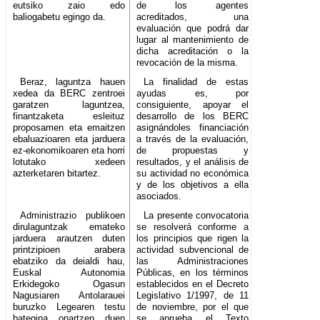
eutsiko zaio edo
de los agentes
baliogabetu egingo da.
acreditados, una
evaluación que podrá dar
lugar al mantenimiento de
dicha acreditación o la
revocación de la misma.
Beraz, laguntza hauen
La finalidad de estas
xedea da BERC zentroei
ayudas es, por
garatzen laguntzea,
consiguiente, apoyar el
finantzaketa esleituz
desarrollo de los BERC
proposamen eta emaitzen
asignándoles financiación
ebaluazioaren eta jarduera
a través de la evaluación,
ez-ekonomikoaren eta horri
de propuestas y
lotutako xedeen
resultados, y el análisis de
azterketaren bitartez.
su actividad no económica
y de los objetivos a ella
asociados.
Administrazio publikoen
La presente convocatoria
dirulaguntzak emateko
se resolverá conforme a
jarduera arautzen duten
los principios que rigen la
printzipioen arabera
actividad subvencional de
ebatziko da deialdi hau,
las Administraciones
Euskal Autonomia
Públicas, en los términos
Erkidegoko Ogasun
establecidos en el Decreto
Nagusiaren Antolarauei
Legislativo 1/1997, de 11
buruzko Legearen testu
de noviembre, por el que
bategina onartzen duen
se aprueba el Texto