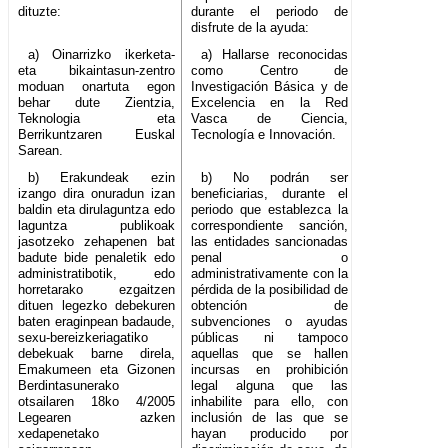
dituzte:
durante el periodo de
disfrute de la ayuda:
a) Oinarrizko ikerketa-
a) Hallarse reconocidas
eta bikaintasun-zentro
como Centro de
moduan onartuta egon
Investigación Básica y de
behar dute Zientzia,
Excelencia en la Red
Teknologia eta
Vasca de Ciencia,
Berrikuntzaren Euskal
Tecnología e Innovación.
Sarean.
b) Erakundeak ezin
b) No podrán ser
izango dira onuradun izan
beneficiarias, durante el
baldin eta dirulaguntza edo
periodo que establezca la
laguntza publikoak
correspondiente sanción,
jasotzeko zehapenen bat
las entidades sancionadas
badute bide penaletik edo
penal o
administratibotik, edo
administrativamente con la
horretarako ezgaitzen
pérdida de la posibilidad de
dituen legezko debekuren
obtención de
baten eraginpean badaude,
subvenciones o ayudas
sexu-bereizkeriagatiko
públicas ni tampoco
debekuak barne direla,
aquellas que se hallen
Emakumeen eta Gizonen
incursas en prohibición
Berdintasunerako
legal alguna que las
otsailaren 18ko 4/2005
inhabilite para ello, con
Legearen azken
inclusión de las que se
xedapenetako
hayan producido por