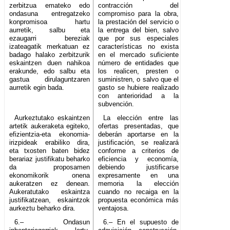
zerbitzua emateko edo
contracción del
ondasuna entregatzeko
compromiso para la obra,
konpromisoa hartu
la prestación del servicio o
aurretik, salbu eta
la entrega del bien, salvo
ezaugarri bereziak
que por sus especiales
izateagatik merkatuan ez
características no exista
badago halako zerbitzurik
en el mercado suficiente
eskaintzen duen nahikoa
número de entidades que
erakunde, edo salbu eta
los realicen, presten o
gastua dirulaguntzaren
suministren, o salvo que el
aurretik egin bada.
gasto se hubiere realizado
con anterioridad a la
subvención.
Aurkeztutako eskaintzen
La elección entre las
artetik aukeraketa egiteko,
ofertas presentadas, que
efizientzia-eta ekonomia-
deberán aportarse en la
irizpideak erabiliko dira,
justificación, se realizará
eta txosten baten bidez
conforme a criterios de
berariaz justifikatu beharko
eficiencia y economía,
da proposamen
debiendo justificarse
ekonomikorik onena
expresamente en una
aukeratzen ez denean.
memoria la elección
Aukeratutako eskaintza
cuando no recaiga en la
justifikatzean, eskaintzok
propuesta económica más
aurkeztu beharko dira.
ventajosa.
6.– Ondasun
6.– En el supuesto de