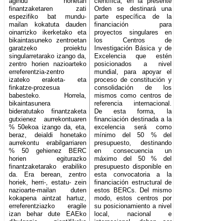
agindu honetan
científica, en la presente
finantzaketaren zati
Orden se destinará una
espezifiko bat mundu-
parte específica de la
mailan kokatuta dauden
financiación para
oinarrizko ikerketako eta
proyectos singulares en
bikaintasuneko zentroetan
los Centros de
garatzeko proiektu
Investigación Básica y de
singularretarako izango da,
Excelencia que estén
zentro horien nazioarteko
posicionados a nivel
erreferentzia-zentro
mundial, para apoyar el
izateko eraketa- eta
proceso de constitución y
finkatze-prozesua
consolidación de los
babesteko. Horrela,
mismos como centros de
bikaintasunera
referencia internacional.
bideratutako finantzaketa
De esta forma, la
gutxienez aurrekontuaren
financiación destinada a la
% 50ekoa izango da, eta,
excelencia será como
beraz, deialdi honetako
mínimo del 50 % del
aurrekontu erabilgarriaren
presupuesto, destinando
% 50 gehienez BERC
en consecuencia un
horien egiturazko
máximo del 50 % del
finantzaketarako erabiliko
presupuesto disponible en
da. Era berean, zentro
esta convocatoria a la
horiek, herri-, estatu- zein
financiación estructural de
nazioarte-mailan duten
estos BERCs. Del mismo
kokapena aintzat hartuz,
modo, estos centros por
erreferentziazko eragile
su posicionamiento a nivel
izan behar dute EAEko
local, nacional e