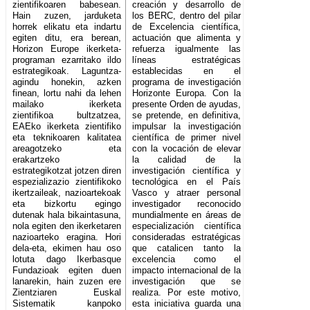
zientifikoaren babesean.
creación y desarrollo de
Hain zuzen, jarduketa
los BERC, dentro del pilar
horrek elikatu eta indartu
de Excelencia científica,
egiten ditu, era berean,
actuación que alimenta y
Horizon Europe ikerketa-
refuerza igualmente las
programan ezarritako ildo
líneas estratégicas
estrategikoak. Laguntza-
establecidas en el
agindu honekin, azken
programa de investigación
finean, lortu nahi da lehen
Horizonte Europa. Con la
mailako ikerketa
presente Orden de ayudas,
zientifikoa bultzatzea,
se pretende, en definitiva,
EAEko ikerketa zientifiko
impulsar la investigación
eta teknikoaren kalitatea
científica de primer nivel
areagotzeko eta
con la vocación de elevar
erakartzeko
la calidad de la
estrategikotzat jotzen diren
investigación científica y
espezializazio zientifikoko
tecnológica en el País
ikertzaileak, nazioartekoak
Vasco y atraer personal
eta bizkortu egingo
investigador reconocido
dutenak hala bikaintasuna,
mundialmente en áreas de
nola egiten den ikerketaren
especialización científica
nazioarteko eragina. Hori
consideradas estratégicas
dela-eta, ekimen hau oso
que catalicen tanto la
lotuta dago Ikerbasque
excelencia como el
Fundazioak egiten duen
impacto internacional de la
lanarekin, hain zuzen ere
investigación que se
Zientziaren Euskal
realiza. Por este motivo,
Sistematik kanpoko
esta iniciativa guarda una