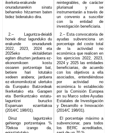
ikerketa-erakunde
reintegrables, de carácter
onuradunarekin sinatu
plurianual y se
beharreko hitzarmen baten
instrumentarán a través de
bidez bideratuko dira.
un convenio a suscribir
con la entidad de
investigación beneficiaria.
2.– Laguntza-deialdi
2.– Esta convocatoria de
honek diruz lagunduko du
ayudas subvenciona un
erakunde onuradunek
porcentaje del coste total
2022, 2023, 2024 eta
de la actividad no
2025eko ekitaldietan
económica que realicen en
egiten dituzten jarduera ez-
los ejercicios 2022, 2023,
ekonomikoen kostu
2024 y 2025 las entidades
osoaren portzentaje bat,
beneficiarias, de acuerdo
betiere hari lotutako
con los objetivos a ella
xedeen arabera; jarduera
asociados, entendiéndose
ez-ekonomikotzat ulertuko
por actividad no
da Europako Batzordeak
económica lo establecido
Ikerketako eta Garapen
por la Comisión Europea
eta Berrikuntzako estatu-
en su Marco sobre Ayudas
laguntzei buruzko
Estatales de Investigación
Esparruan ezarritakoa
y Desarrollo e Innovación
(2014/C 198/01).
(2014/C 198/01).
Diruz laguntzeko
El porcentaje máximo a
gehiengo portzentajea %
subvencionar, para todos
70ekoa izango da,
los BERC acreditados,
egiaztatutako
será de un 70 %.