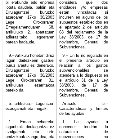
bi erakunde edo enpresa
considera que dos
lotuta daudela, baldin eta
entidades y/o empresas
Dirulaguntzei buruzko
están vinculadas si
azaroaren 17ko 38/2003
incurren en alguno de los
Lege Orokorraren
supuestos establecidos en
Erregelamenduaren 68.
el apartado 2 del artículo
artikuluko 2. apartatuan
68 del reglamento de la
adierazitako egoeraren
Ley 38/2003, de 17 de
batean badaude.
noviembre, General de
Subvenciones.
9.– Artikulu honetan diruz
9.– En lo no regulado en
lagun daitezkeen gastuei
el presente artículo en
buruz arautu ez denerako,
relación a los gastos
Dirulaguntzei buruzko
subvencionables se
azaroaren 17ko 38/2003
atenderá a lo dispuesto en
Lege Orokorraren 31.
el artículo 31 de la Ley
artikuluan ezarritakoa
38/2003, de 17 de
beteko da.
noviembre, General de
Subvenciones.
5. artikulua.– Laguntzen
Artículo 5.–
ezaugarriak eta mugak.
Características y límites
de las ayudas.
1.– Eman beharreko
1.– Las ayudas a
laguntzak dirulaguntza ez
conceder tendrán la
itzulgarriak eta urte
naturaleza de
anitzekoak izango dira, eta
subvenciones no