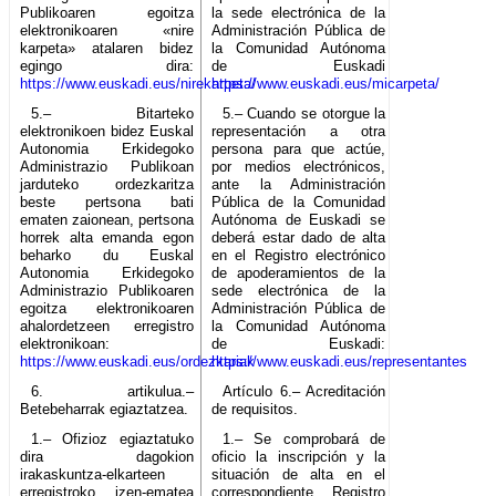
Publikoaren egoitza
la sede electrónica de la
elektronikoaren «nire
Administración Pública de
karpeta» atalaren bidez
la Comunidad Autónoma
egingo dira:
de Euskadi
https://www.euskadi.eus/nirekarpeta/
https://www.euskadi.eus/micarpeta/
5.– Bitarteko
5.– Cuando se otorgue la
elektronikoen bidez Euskal
representación a otra
Autonomia Erkidegoko
persona para que actúe,
Administrazio Publikoan
por medios electrónicos,
jarduteko ordezkaritza
ante la Administración
beste pertsona bati
Pública de la Comunidad
ematen zaionean, pertsona
Autónoma de Euskadi se
horrek alta emanda egon
deberá estar dado de alta
beharko du Euskal
en el Registro electrónico
Autonomia Erkidegoko
de apoderamientos de la
Administrazio Publikoaren
sede electrónica de la
egoitza elektronikoaren
Administración Pública de
ahalordetzeen erregistro
la Comunidad Autónoma
elektronikoan:
de Euskadi:
https://www.euskadi.eus/ordezkariak
https://www.euskadi.eus/representantes
6. artikulua.–
Artículo 6.– Acreditación
Betebeharrak egiaztatzea.
de requisitos.
1.– Ofizioz egiaztatuko
1.– Se comprobará de
dira dagokion
oficio la inscripción y la
irakaskuntza-elkarteen
situación de alta en el
erregistroko izen-ematea
correspondiente Registro