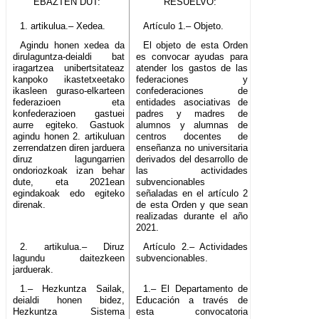
EBAZTEN DUT:
RESUELVO:
1. artikulua.– Xedea.
Artículo 1.– Objeto.
Agindu honen xedea da
El objeto de esta Orden
dirulaguntza-deialdi bat
es convocar ayudas para
iragartzea unibertsitateaz
atender los gastos de las
kanpoko ikastetxeetako
federaciones y
ikasleen guraso-elkarteen
confederaciones de
federazioen eta
entidades asociativas de
konfederazioen gastuei
padres y madres de
aurre egiteko. Gastuok
alumnos y alumnas de
agindu honen 2. artikuluan
centros docentes de
zerrendatzen diren jarduera
enseñanza no universitaria
diruz lagungarrien
derivados del desarrollo de
ondoriozkoak izan behar
las actividades
dute, eta 2021ean
subvencionables
egindakoak edo egiteko
señaladas en el artículo 2
direnak.
de esta Orden y que sean
realizadas durante el año
2021.
2. artikulua.– Diruz
Artículo 2.– Actividades
lagundu daitezkeen
subvencionables.
jarduerak.
1.– Hezkuntza Sailak,
1.– El Departamento de
deialdi honen bidez,
Educación a través de
Hezkuntza Sistema
esta convocatoria