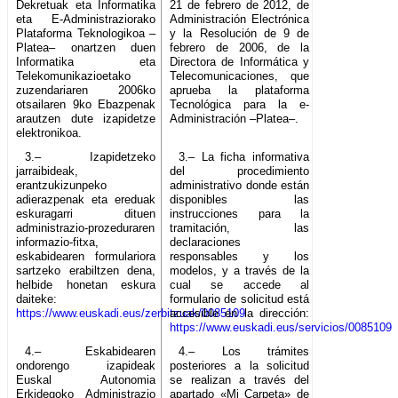
Dekretuak eta Informatika
21 de febrero de 2012, de
eta E-Administraziorako
Administración Electrónica
Plataforma Teknologikoa –
y la Resolución de 9 de
Platea– onartzen duen
febrero de 2006, de la
Informatika eta
Directora de Informática y
Telekomunikazioetako
Telecomunicaciones, que
zuzendariaren 2006ko
aprueba la plataforma
otsailaren 9ko Ebazpenak
Tecnológica para la e-
arautzen dute izapidetze
Administración –Platea–.
elektronikoa.
3.– Izapidetzeko
3.– La ficha informativa
jarraibideak,
del procedimiento
erantzukizunpeko
administrativo donde están
adierazpenak eta ereduak
disponibles las
eskuragarri dituen
instrucciones para la
administrazio-prozeduraren
tramitación, las
informazio-fitxa,
declaraciones
eskabidearen formulariora
responsables y los
sartzeko erabiltzen dena,
modelos, y a través de la
helbide honetan eskura
cual se accede al
daiteke:
formulario de solicitud está
https://www.euskadi.eus/zerbitzuak/0085109
accesible en la dirección:
https://www.euskadi.eus/servicios/0085109
4.– Eskabidearen
4.– Los trámites
ondorengo izapideak
posteriores a la solicitud
Euskal Autonomia
se realizan a través del
Erkidegoko Administrazio
apartado «Mi Carpeta» de