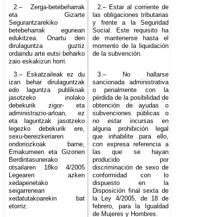
2.– Zerga-betebeharrak
2.– Estar al corriente de
eta Gizarte
las obligaciones tributarias
Segurantzarekiko
y frente a la Seguridad
betebeharrak egunean
Social. Este requisito ha
edukitzea. Onartu den
de mantenerse hasta el
dirulaguntza guztiz
momento de la liquidación
ordaindu arte eutsi beharko
de la subvención.
zaio eskakizun horri.
3.– Eskatzaileak ez du
3.– No hallarse
izan behar dirulaguntzak
sancionada administrativa
edo laguntza publikoak
o penalmente con la
jasotzeko inolako
pérdida de la posibilidad de
debekurik zigor- eta
obtención de ayudas o
administrazio-arloan, ez
subvenciones públicas o
eta laguntzak jasotzeko
no estar incursas en
legezko debekurik ere,
alguna prohibición legal
sexu-bereizkeriaren
que inhabilite para ello,
ondoriozkoak barne,
con expresa referencia a
Emakumeen eta Gizonen
las que se hayan
Berdintasunerako
producido por
otsailaren 18ko 4/2005
discriminación de sexo de
Legearen azken
conformidad con lo
xedapenetako
dispuesto en la
seigarrenean
Disposición final sexta de
xedatutakoarekin bat
la Ley 4/2005, de 18 de
etorriz.
febrero, para la Igualdad
de Mujeres y Hombres.