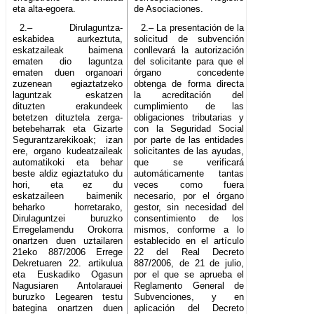
eta alta-egoera.
de Asociaciones.
2.– Dirulaguntza-
2.– La presentación de la
eskabidea aurkeztuta,
solicitud de subvención
eskatzaileak baimena
conllevará la autorización
ematen dio laguntza
del solicitante para que el
ematen duen organoari
órgano concedente
zuzenean egiaztatzeko
obtenga de forma directa
laguntzak eskatzen
la acreditación del
dituzten erakundeek
cumplimiento de las
betetzen dituztela zerga-
obligaciones tributarias y
betebeharrak eta Gizarte
con la Seguridad Social
Segurantzarekikoak; izan
por parte de las entidades
ere, organo kudeatzaileak
solicitantes de las ayudas,
automatikoki eta behar
que se verificará
beste aldiz egiaztatuko du
automáticamente tantas
hori, eta ez du
veces como fuera
eskatzaileen baimenik
necesario, por el órgano
beharko horretarako,
gestor, sin necesidad del
Dirulaguntzei buruzko
consentimiento de los
Erregelamendu Orokorra
mismos, conforme a lo
onartzen duen uztailaren
establecido en el artículo
21eko 887/2006 Errege
22 del Real Decreto
Dekretuaren 22. artikulua
887/2006, de 21 de julio,
eta Euskadiko Ogasun
por el que se aprueba el
Nagusiaren Antolarauei
Reglamento General de
buruzko Legearen testu
Subvenciones, y en
bategina onartzen duen
aplicación del Decreto