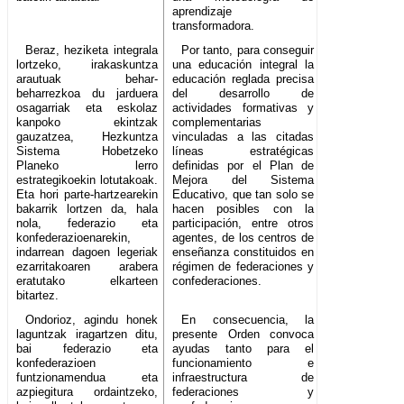
aprendizaje
transformadora.
Beraz, heziketa integrala
Por tanto, para conseguir
lortzeko, irakaskuntza
una educación integral la
arautuak behar-
educación reglada precisa
beharrezkoa du jarduera
del desarrollo de
osagarriak eta eskolaz
actividades formativas y
kanpoko ekintzak
complementarias
gauzatzea, Hezkuntza
vinculadas a las citadas
Sistema Hobetzeko
líneas estratégicas
Planeko lerro
definidas por el Plan de
estrategikoekin lotutakoak.
Mejora del Sistema
Eta hori parte-hartzearekin
Educativo, que tan solo se
bakarrik lortzen da, hala
hacen posibles con la
nola, federazio eta
participación, entre otros
konfederazioenarekin,
agentes, de los centros de
indarrean dagoen legeriak
enseñanza constituidos en
ezarritakoaren arabera
régimen de federaciones y
eratutako elkarteen
confederaciones.
bitartez.
Ondorioz, agindu honek
En consecuencia, la
laguntzak iragartzen ditu,
presente Orden convoca
bai federazio eta
ayudas tanto para el
konfederazioen
funcionamiento e
funtzionamendua eta
infraestructura de
azpiegitura ordaintzeko,
federaciones y