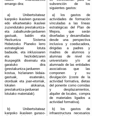
emango dira:
subvención de los
siguientes gastos:
a) Unibertsitateaz
a) los gastos de
kanpoko ikasleen gurasoei
actividades de formación
edo elkarteetako ikasleei
vinculadas a las líneas
zuzendutako prestakuntza-
estratégicas del Plan de
eta zabalkunde-jardueren
Mejora, que serán
gastuak, baldin eta
diseñadas y desarrolladas
Hezkuntza Sistema
desde una perspectiva
Hobetzeko Planeko lerro
inclusiva y coeducadora,
estrategikoei lotuta
dirigidas a padres y
badaude, eta inklusioaren
madres de alumnos y
eta hezkidetzaren
alumnas de nivel no
ikuspegitik diseinatu eta
universitario y/o al
garatuko dira
alumnado de las entidades
(prestakuntza-jardueren
asociativas que las
kostua, hizlariaren bidaia-
componen y su
gastuak, esaterako,
divulgación (coste de la
otorduak eta joan-etorriak,
actividad formativa, dietas
lokalen alokairua,
del ponente como comidas
prestakuntza-jarduerari
y desplazamientos,
lotutako materialak).
alquiler de locales, compra
de materiales ligados a
actividad formativa).
b) Unibertsitateaz
b) los gastos de
kanpoko ikasleen guraso-
infraestructura necesarios