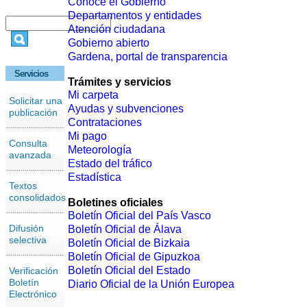
Conoce el Gobierno
Departamentos y entidades
Atención ciudadana
Gobierno abierto
Gardena, portal de transparencia
Servicios
Trámites y servicios
Mi carpeta
Solicitar una
Ayudas y subvenciones
publicación
Contrataciones
Mi pago
Consulta
Meteorología
avanzada
Estado del tráfico
Estadística
Textos
consolidados
Boletines oficiales
Boletín Oficial del País Vasco
Difusión
Boletín Oficial de Álava
selectiva
Boletín Oficial de Bizkaia
Boletín Oficial de Gipuzkoa
Boletín Oficial del Estado
Verificación
Boletín
Diario Oficial de la Unión Europea
Electrónico