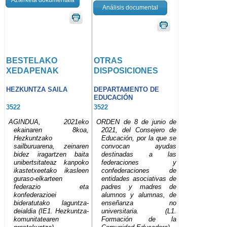
Análisis documental
BESTELAKO
OTRAS
XEDAPENAK
DISPOSICIONES
HEZKUNTZA SAILA
DEPARTAMENTO DE
EDUCACIÓN
3522
3522
AGINDUA, 2021eko
ORDEN de 8 de junio de
ekainaren 8koa,
2021, del Consejero de
Hezkuntzako
Educación, por la que se
sailburuarena, zeinaren
convocan ayudas
bidez iragartzen baita
destinadas a las
unibertsitateaz kanpoko
federaciones y
ikastetxeetako ikasleen
confederaciones de
guraso-elkarteen
entidades asociativas de
federazio eta
padres y madres de
konfederazioei
alumnos y alumnas, de
bideratutako laguntza-
enseñanza no
deialdia (IE1. Hezkuntza-
universitaria. (L1.
komunitatearen
Formación de la