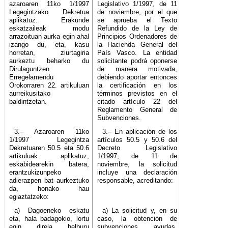
azaroaren 11ko 1/1997
Legislativo 1/1997, de 11
Legegintzako Dekretua
de noviembre, por el que
aplikatuz. Erakunde
se aprueba el Texto
eskatzaileak modu
Refundido de la Ley de
arrazoituan aurka egin ahal
Principios Ordenadores de
izango du, eta, kasu
la Hacienda General del
horretan, ziurtagiria
País Vasco. La entidad
aurkeztu beharko du
solicitante podrá oponerse
Dirulaguntzen
de manera motivada,
Erregelamendu
debiendo aportar entonces
Orokorraren 22. artikuluan
la certificación en los
aurreikusitako
términos previstos en el
baldintzetan.
citado artículo 22 del
Reglamento General de
Subvenciones.
3.– Azaroaren 11ko
3.– En aplicación de los
1/1997 Legegintza
artículos 50.5 y 50.6 del
Dekretuaren 50.5 eta 50.6
Decreto Legislativo
artikuluak aplikatuz,
1/1997, de 11 de
eskabidearekin batera,
noviembre, la solicitud
erantzukizunpeko
incluye una declaración
adierazpen bat aurkeztuko
responsable, acreditando:
da, honako hau
egiaztatzeko:
a) Dagoeneko eskatu
a) La solicitud y, en su
eta, hala badagokio, lortu
caso, la obtención de
egin direla helburu
subvenciones, ayudas,