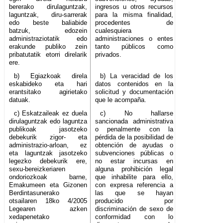
bererako dirulaguntzak,
ingresos u otros recursos
laguntzak, diru-sarrerak
para la misma finalidad,
edo beste baliabide
procedentes de
batzuk, edozein
cualesquiera
administraziotatik edo
administraciones o entes
erakunde publiko zein
tanto públicos como
pribatutatik etorri direlarik
privados.
ere.
b) Egiazkoak direla
b) La veracidad de los
eskabideko eta hari
datos contenidos en la
erantsitako agirietako
solicitud y documentación
datuak.
que le acompaña.
c) Eskatzaileak ez duela
c) No hallarse
dirulaguntzak edo laguntza
sancionada administrativa
publikoak jasotzeko
o penalmente con la
debekurik zigor- eta
pérdida de la posibilidad de
administrazio-arloan, ez
obtención de ayudas o
eta laguntzak jasotzeko
subvenciones públicas o
legezko debekurik ere,
no estar incursas en
sexu-bereizkeriaren
alguna prohibición legal
ondoriozkoak barne,
que inhabilite para ello,
Emakumeen eta Gizonen
con expresa referencia a
Berdintasunerako
las que se hayan
otsailaren 18ko 4/2005
producido por
Legearen azken
discriminación de sexo de
xedapenetako
conformidad con lo