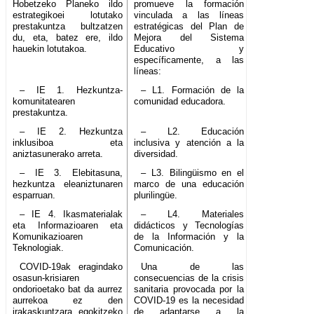
Hobetzeko Planeko ildo
promueve la formación
estrategikoei lotutako
vinculada a las líneas
prestakuntza bultzatzen
estratégicas del Plan de
du, eta, batez ere, ildo
Mejora del Sistema
hauekin lotutakoa.
Educativo y
específicamente, a las
líneas:
– IE 1. Hezkuntza-
– L1. Formación de la
komunitatearen
comunidad educadora.
prestakuntza.
– IE 2. Hezkuntza
– L2. Educación
inklusiboa eta
inclusiva y atención a la
aniztasunerako arreta.
diversidad.
– IE 3. Elebitasuna,
– L3. Bilingüismo en el
hezkuntza eleaniztunaren
marco de una educación
esparruan.
plurilingüe.
– IE 4. Ikasmaterialak
– L4. Materiales
eta Informazioaren eta
didácticos y Tecnologías
Komunikazioaren
de la Información y la
Teknologiak.
Comunicación.
COVID-19ak eragindako
Una de las
osasun-krisiaren
consecuencias de la crisis
ondorioetako bat da aurrez
sanitaria provocada por la
aurrekoa ez den
COVID-19 es la necesidad
irakaskuntzara egokitzeko
de adaptarse a la