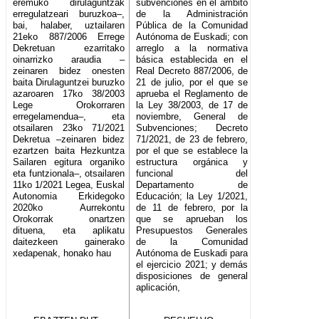
eremuko dirulaguntzak
subvenciones en el ámbito
erregulatzeari buruzkoa–,
de la Administración
bai, halaber, uztailaren
Pública de la Comunidad
21eko 887/2006 Errege
Autónoma de Euskadi; con
Dekretuan ezarritako
arreglo a la normativa
oinarrizko araudia –
básica establecida en el
zeinaren bidez onesten
Real Decreto 887/2006, de
baita Dirulaguntzei buruzko
21 de julio, por el que se
azaroaren 17ko 38/2003
aprueba el Reglamento de
Lege Orokorraren
la Ley 38/2003, de 17 de
erregelamendua–, eta
noviembre, General de
otsailaren 23ko 71/2021
Subvenciones; Decreto
Dekretua –zeinaren bidez
71/2021, de 23 de febrero,
ezartzen baita Hezkuntza
por el que se establece la
Sailaren egitura organiko
estructura orgánica y
eta funtzionala–, otsailaren
funcional del
11ko 1/2021 Legea, Euskal
Departamento de
Autonomia Erkidegoko
Educación; la Ley 1/2021,
2020ko Aurrekontu
de 11 de febrero, por la
Orokorrak onartzen
que se aprueban los
dituena, eta aplikatu
Presupuestos Generales
daitezkeen gainerako
de la Comunidad
xedapenak, honako hau
Autónoma de Euskadi para
el ejercicio 2021; y demás
disposiciones de general
aplicación,