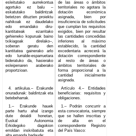
esleitutako aurrekontua
de las áreas o ámbitos
agortuko ez balu –
territoriales no agotara la
eskatutako baldintzak
dotación económica
betetzen dituzten proiektu
asignada, bien por
nahikoak ez daudelako
insuficiencia de solicitudes
edo emandako diru-
que cumplan los requisitos
kantitateak ezarritako
exigidos, bien por resultar
gehieneko kopuruak baino
las cantidades concedidas
txikiagoak direlako–,
inferiores al máximo
soberan geratu den
establecido, la cantidad
kantitatea gainerako arlo
excedentaria acrecerá la
edo lurralde-esparruetara
dotación correspondiente
bideratuko da, hasierako
al resto de áreas o
esleipenaren araberako
ámbitos territoriales de
proportzioan.
forma proporcional a la
cantidad inicialmente
asignada.
4. artikulua.– Erakunde
Artículo 4.– Entidades
onuradunak: baldintzak eta
beneficiarias: requisitos y
betebeharrak.
obligaciones.
1.– Erakunde hauek
1.– Podrán concurrir a
parte hartu ahal izango
esta convocatoria, siempre
dute deialdi honetan,
que se hallen inscritas y
Euskal Autonomia
de alta en el
Erkidegoko dagokion
correspondiente Registro
erroldan inskribatuta eta
del País Vasco:
alta emanda badaude: