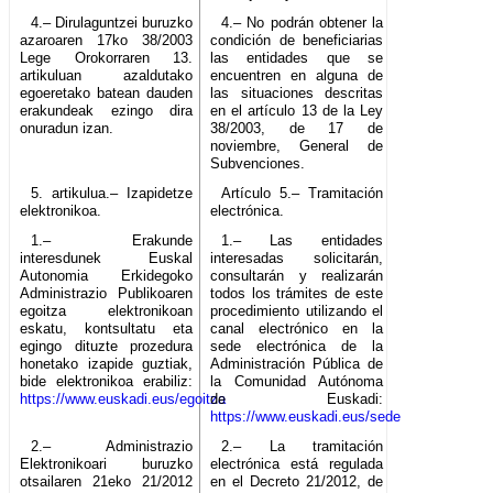
4.– Dirulaguntzei buruzko
4.– No podrán obtener la
azaroaren 17ko 38/2003
condición de beneficiarias
Lege Orokorraren 13.
las entidades que se
artikuluan azaldutako
encuentren en alguna de
egoeretako batean dauden
las situaciones descritas
erakundeak ezingo dira
en el artículo 13 de la Ley
onuradun izan.
38/2003, de 17 de
noviembre, General de
Subvenciones.
5. artikulua.– Izapidetze
Artículo 5.– Tramitación
elektronikoa.
electrónica.
1.– Erakunde
1.– Las entidades
interesdunek Euskal
interesadas solicitarán,
Autonomia Erkidegoko
consultarán y realizarán
Administrazio Publikoaren
todos los trámites de este
egoitza elektronikoan
procedimiento utilizando el
eskatu, kontsultatu eta
canal electrónico en la
egingo dituzte prozedura
sede electrónica de la
honetako izapide guztiak,
Administración Pública de
bide elektronikoa erabiliz:
la Comunidad Autónoma
https://www.euskadi.eus/egoitza
de Euskadi:
https://www.euskadi.eus/sede
2.– Administrazio
2.– La tramitación
Elektronikoari buruzko
electrónica está regulada
otsailaren 21eko 21/2012
en el Decreto 21/2012, de