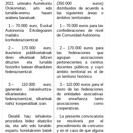
2021. urterako Aurrekontu
(350.000 euros)
Orokorretan, arlo edo
distribuidos de acuerdo a
lurralde-eremu hauen
las siguientes áreas o
arabera banatuak:
ámbitos territoriales:
1.– 70.000 euro, Euskal
1.– 70.000 euros para las
Autonomia Erkidegoaren
confederaciones de nivel
mailako
de Comunidad Autónoma.
konfederazioentzat.
2.– 170.000 euro,
2.– 170.000 euros para
ikastetxe publikoetakoak
las federaciones que
diren elkarteak biltzen
agrupan asociaciones
dituzten eta lurralde
pertenecientes a centros
historiko batean diharduten
docentes públicos y cuyo
federazioentzat.
ámbito territorial es el de
un territorio histórico.
3.– 110.000 euro,
3.– 110.000 euros para el
gainerako irakaskuntza-
resto de las federaciones
elkarteetako
de entidades asociativas
federazioentzat, elkarteak
de enseñanza tanto
nahiz kooperatibak izan.
asociaciones como
cooperativas.
Deialdi hau lehiaketa-
La presente convocatoria
prozedura bidez ebatziko
se resolverá por el
da, eta arlo edo lurralde-
procedimiento de concurso
esparru horietakoren batek
y en el caso de que alguna