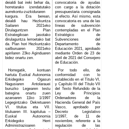
deialdi bat ireki behar da,
convocatoria de ayudas
horretarako izendatutako
con cargo a la dotación
aurrekontu-zuzkiduraren
presupuestaria consignada
kargura. Era berean,
al efecto. Así mismo, esta
deialdi hau Hezkuntza
convocatoria es una de las
Sailaren 2021eko
líneas de subvención
Dirulaguntzen Plan
contempladas en el Plan
Estrategikoan jasotako
Estratégico de
dirulaguntza lerroetako bat
Subvenciones del
da. Plan hori Hezkuntzako
Departamento de
sailburuaren 2021eko
Educación 2021, aprobado
apirilaren 23ko Aginduaren
mediante Orden de 23 de
bidez onartu zen.
abril de 2021 del Consejero
de Educación.
Horregatik, kontuan
Por todo ello, de
hartuta Euskal Autonomia
conformidad con lo
Erkidegoko Ogasun
establecido en el Título VI,
Nagusiaren Antolarauei
y Capítulo III del Título VII
buruzko Legearen testu
del Texto Refundido de la
bategina onartu zuen
Ley de Principios
azaroaren 11ko 1/1997
Ordenadores de la
Legegintzako Dekretuaren
Hacienda General del País
VI. titulua eta VII.
Vasco, aprobado por
tituluaren III. kapitulua –
Decreto Legislativo
Euskal Autonomia
1/1997, de 11 de
Erkidegoko Herri
noviembre, referente a la
Administrazioaren
regulación de las