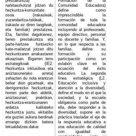
prestakuntza)
Formación de la
nahitaezkotzat jotzen du
Comunidad Educadora)
hezkuntza-komunitate
define como
osoa (irakasleak,
imprescindible la
zuzendaritza-taldeak,
formación de toda la
irakasle ez diren langileak,
comunidad educadora
eta familiak) prestatzea.
incluyendo al profesorado,
Eta, familiei dagokienez,
equipo directivo, personal
beren prestakuntza eta
no docente y familias. Y,
parte-hartzea funtsezko
en lo que respecta a las
kate-mailatzat jotzen ditu
familias, define su
hezkuntzaren arrakastaren
formación y su
ekuazioan. Bigarren lerro
participación como un
estrategikoak (IE2.
eslabón clave en la
Hezkuntza inklusiboa eta
ecuación del éxito
aniztasunerako arreta)
educativo. La segunda
zehazten du nola erantzun
línea estratégica (L2.
behar dion gizarteak, eta
Educación inclusiva y
derrigorrezko hezkuntzak,
atención a la diversidad),
horren parte den aldetik,
define el modo en el que la
aniztasunari; praktikan,
sociedad, y la escuela
hezkuntza-erantzunaren
obligatoria como parte de
ardatza kalitateko
ella, debe responder a la
hezkuntza justu, ekitatibo
diversidad; supone en la
eta guztiei aukera berdinak
práctica trasladar el eje de
emango dizkien batera
la respuesta educativa a
lekualdatzea dakar.
una educación de calidad
con igualdad de