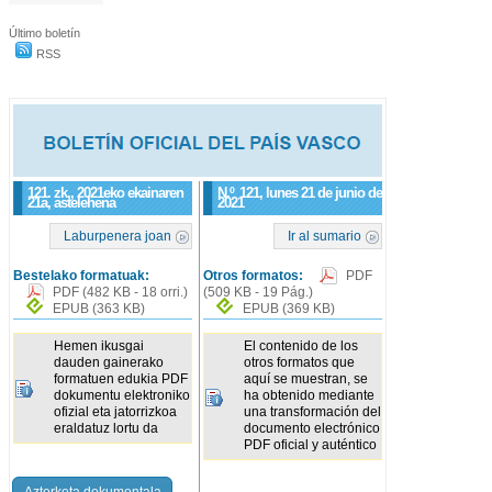
Último boletín
RSS
121. zk., 2021eko ekainaren
N.º
121
, lunes 21 de junio de
21a, astelehena
2021
Laburpenera joan
Ir al sumario
Bestelako formatuak:
Otros formatos:
PDF
PDF
(482 KB - 18 orri.)
(509 KB - 19 Pág.)
EPUB
(363 KB)
EPUB
(369 KB)
Hemen ikusgai
El contenido de los
dauden gainerako
otros formatos que
formatuen edukia PDF
aquí se muestran, se
dokumentu elektroniko
ha obtenido mediante
ofizial eta jatorrizkoa
una transformación del
eraldatuz lortu da
documento electrónico
PDF oficial y auténtico
Azterketa dokumentala