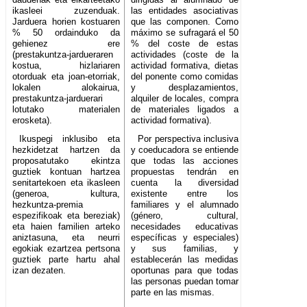
ikasleei zuzenduak.
las entidades asociativas
Jarduera horien kostuaren
que las componen. Como
% 50 ordainduko da
máximo se sufragará el 50
gehienez ere
% del coste de estas
(prestakuntza-jardueraren
actividades (coste de la
kostua, hizlariaren
actividad formativa, dietas
otorduak eta joan-etorriak,
del ponente como comidas
lokalen alokairua,
y desplazamientos,
prestakuntza-jarduerari
alquiler de locales, compra
lotutako materialen
de materiales ligados a
erosketa).
actividad formativa).
Ikuspegi inklusibo eta
Por perspectiva inclusiva
hezkidetzat hartzen da
y coeducadora se entiende
proposatutako ekintza
que todas las acciones
guztiek kontuan hartzea
propuestas tendrán en
senitartekoen eta ikasleen
cuenta la diversidad
(generoa, kultura,
existente entre los
hezkuntza-premia
familiares y el alumnado
espezifikoak eta bereziak)
(género, cultural,
eta haien familien arteko
necesidades educativas
aniztasuna, eta neurri
específicas y especiales)
egokiak ezartzea pertsona
y sus familias, y
guztiek parte hartu ahal
establecerán las medidas
izan dezaten.
oportunas para que todas
las personas puedan tomar
parte en las mismas.