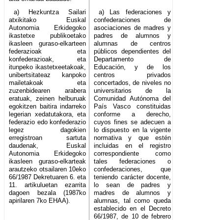
a) Hezkuntza Sailari
a) Las federaciones y
atxikitako Euskal
confederaciones de
Autonomia Erkidegoko
asociaciones de madres y
ikastetxe publikoetako
padres de alumnos y
ikasleen guraso-elkarteen
alumnas de centros
federazioak eta
públicos dependientes del
konfederazioak, eta
Departamento de
itunpeko ikastetxeetakoak,
Educación, y de los
unibertsitateaz kanpoko
centros privados
mailetakoak eta
concertados, de niveles no
zuzenbidearen arabera
universitarios de la
eratuak, zeinen helburuak
Comunidad Autónoma del
egokitzen baitira indarreko
País Vasco constituidas
legerian xedatutakora, eta
conforme a derecho,
federazio edo konfederazio
cuyos fines se adecuen a
legez dagokien
lo dispuesto en la vigente
erregistroan sartuta
normativa y que estén
daudenak, Euskal
incluidas en el registro
Autonomia Erkidegoko
correspondiente como
ikasleen guraso-elkarteak
tales federaciones o
arautzeko otsailaren 10eko
confederaciones, que
66/1987 Dekretuaren 6. eta
teniendo carácter docente,
11. artikuluetan ezarrita
lo sean de padres y
dagoen bezala (1987ko
madres de alumnos y
apirilaren 7ko EHAA).
alumnas, tal como queda
establecido en el Decreto
66/1987, de 10 de febrero