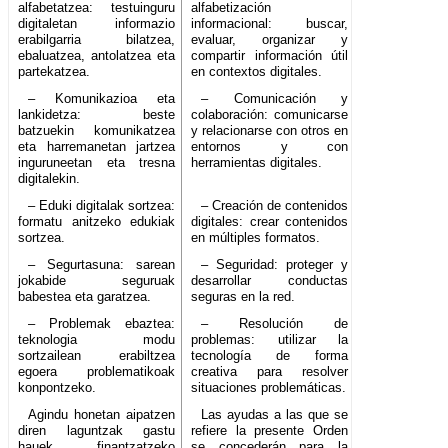
alfabetatzea: testuinguru
alfabetización
digitaletan informazio
informacional: buscar,
erabilgarria bilatzea,
evaluar, organizar y
ebaluatzea, antolatzea eta
compartir información útil
partekatzea.
en contextos digitales.
– Komunikazioa eta
– Comunicación y
lankidetza: beste
colaboración: comunicarse
batzuekin komunikatzea
y relacionarse con otros en
eta harremanetan jartzea
entornos y con
inguruneetan eta tresna
herramientas digitales.
digitalekin.
– Eduki digitalak sortzea:
– Creación de contenidos
formatu anitzeko edukiak
digitales: crear contenidos
sortzea.
en múltiples formatos.
– Segurtasuna: sarean
– Seguridad: proteger y
jokabide seguruak
desarrollar conductas
babestea eta garatzea.
seguras en la red.
– Problemak ebaztea:
– Resolución de
teknologia modu
problemas: utilizar la
sortzailean erabiltzea
tecnología de forma
egoera problematikoak
creativa para resolver
konpontzeko.
situaciones problemáticas.
Agindu honetan aipatzen
Las ayudas a las que se
diren laguntzak gastu
refiere la presente Orden
hauek finantzatzeko
se concederán para la