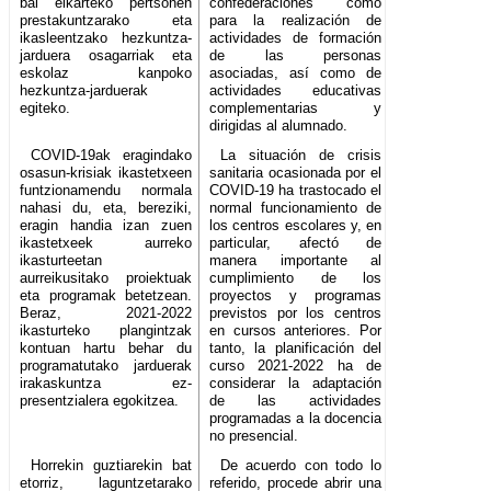
bai elkarteko pertsonen
confederaciones como
prestakuntzarako eta
para la realización de
ikasleentzako hezkuntza-
actividades de formación
jarduera osagarriak eta
de las personas
eskolaz kanpoko
asociadas, así como de
hezkuntza-jarduerak
actividades educativas
egiteko.
complementarias y
dirigidas al alumnado.
COVID-19ak eragindako
La situación de crisis
osasun-krisiak ikastetxeen
sanitaria ocasionada por el
funtzionamendu normala
COVID-19 ha trastocado el
nahasi du, eta, bereziki,
normal funcionamiento de
eragin handia izan zuen
los centros escolares y, en
ikastetxeek aurreko
particular, afectó de
ikasturteetan
manera importante al
aurreikusitako proiektuak
cumplimiento de los
eta programak betetzean.
proyectos y programas
Beraz, 2021-2022
previstos por los centros
ikasturteko plangintzak
en cursos anteriores. Por
kontuan hartu behar du
tanto, la planificación del
programatutako jarduerak
curso 2021-2022 ha de
irakaskuntza ez-
considerar la adaptación
presentzialera egokitzea.
de las actividades
programadas a la docencia
no presencial.
Horrekin guztiarekin bat
De acuerdo con todo lo
etorriz, laguntzetarako
referido, procede abrir una