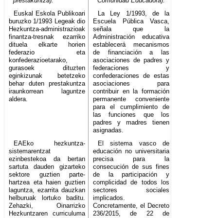
prestakuntza).
Comunidad Educadora).
Euskal Eskola Publikoari
La Ley 1/1993, de la
buruzko 1/1993 Legeak dio
Escuela Pública Vasca,
Hezkuntza-administrazioak
señala que la
finantza-tresnak ezarriko
Administración educativa
dituela elkarte horien
establecerá mecanismos
federazio eta
de financiación a las
konfederazioetarako,
asociaciones de padres y
gurasoek dituzten
federaciones y
eginkizunak betetzeko
confederaciones de estas
behar duten prestakuntza
asociaciones para
iraunkorrean laguntze
contribuir en la formación
aldera.
permanente conveniente
para el cumplimiento de
las funciones que los
padres y madres tienen
asignadas.
EAEko hezkuntza-
El sistema vasco de
sistemarentzat
educación no universitaria
ezinbestekoa da bertan
precisa para la
sartuta dauden gizarteko
consecución de sus fines
sektore guztien parte-
de la participación y
hartzea eta haien guztien
complicidad de todos los
laguntza, ezarrita dauzkan
sectores sociales
helburuak lortuko baditu.
implicados.
Zehazki, Oinarrizko
Concretamente, el Decreto
Hezkuntzaren curriculuma
236/2015, de 22 de