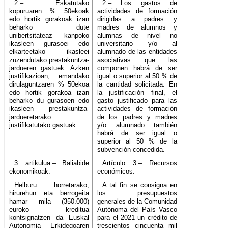
2.– Eskatutako
2.– Los gastos de
kopuruaren % 50ekoak
actividades de formación
edo hortik gorakoak izan
dirigidas a padres y
beharko dute
madres de alumnos y
unibertsitateaz kanpoko
alumnas de nivel no
ikasleen gurasoei edo
universitario y/o al
elkarteetako ikasleei
alumnado de las entidades
zuzendutako prestakuntza-
asociativas que las
jardueren gastuek. Azken
componen habrá de ser
justifikazioan, emandako
igual o superior al 50 % de
dirulaguntzaren % 50ekoa
la cantidad solicitada. En
edo hortik gorakoa izan
la justificación final, el
beharko du gurasoen edo
gasto justificado para las
ikasleen prestakuntza-
actividades de formación
jardueretarako
de los padres y madres
justifikatutako gastuak.
y/o alumnado también
habrá de ser igual o
superior al 50 % de la
subvención concedida.
3. artikulua.– Baliabide
Artículo 3.– Recursos
ekonomikoak.
económicos.
Helburu horretarako,
A tal fin se consigna en
hirurehun eta berrogeita
los presupuestos
hamar mila (350.000)
generales de la Comunidad
euroko kreditua
Autónoma del País Vasco
kontsignatzen da Euskal
para el 2021 un crédito de
Autonomia Erkidegoaren
trescientos cincuenta mil