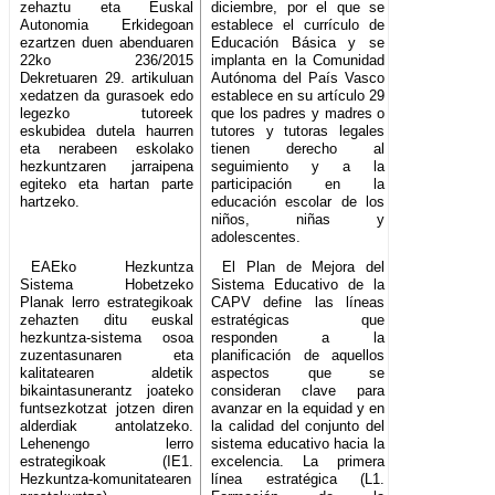
zehaztu eta Euskal
diciembre, por el que se
Autonomia Erkidegoan
establece el currículo de
ezartzen duen abenduaren
Educación Básica y se
22ko 236/2015
implanta en la Comunidad
Dekretuaren 29. artikuluan
Autónoma del País Vasco
xedatzen da gurasoek edo
establece en su artículo 29
legezko tutoreek
que los padres y madres o
eskubidea dutela haurren
tutores y tutoras legales
eta nerabeen eskolako
tienen derecho al
hezkuntzaren jarraipena
seguimiento y a la
egiteko eta hartan parte
participación en la
hartzeko.
educación escolar de los
niños, niñas y
adolescentes.
EAEko Hezkuntza
El Plan de Mejora del
Sistema Hobetzeko
Sistema Educativo de la
Planak lerro estrategikoak
CAPV define las líneas
zehazten ditu euskal
estratégicas que
hezkuntza-sistema osoa
responden a la
zuzentasunaren eta
planificación de aquellos
kalitatearen aldetik
aspectos que se
bikaintasunerantz joateko
consideran clave para
funtsezkotzat jotzen diren
avanzar en la equidad y en
alderdiak antolatzeko.
la calidad del conjunto del
Lehenengo lerro
sistema educativo hacia la
estrategikoak (IE1.
excelencia. La primera
Hezkuntza-komunitatearen
línea estratégica (L1.