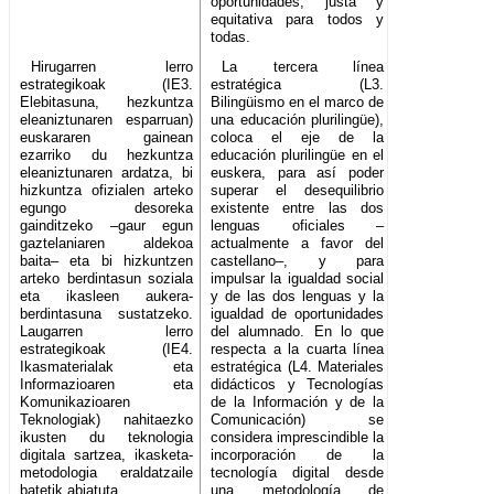
oportunidades, justa y
equitativa para todos y
todas.
Hirugarren lerro
La tercera línea
estrategikoak (IE3.
estratégica (L3.
Elebitasuna, hezkuntza
Bilingüismo en el marco de
eleaniztunaren esparruan)
una educación plurilingüe),
euskararen gainean
coloca el eje de la
ezarriko du hezkuntza
educación plurilingüe en el
eleaniztunaren ardatza, bi
euskera, para así poder
hizkuntza ofizialen arteko
superar el desequilibrio
egungo desoreka
existente entre las dos
gainditzeko –gaur egun
lenguas oficiales –
gaztelaniaren aldekoa
actualmente a favor del
baita– eta bi hizkuntzen
castellano–, y para
arteko berdintasun soziala
impulsar la igualdad social
eta ikasleen aukera-
y de las dos lenguas y la
berdintasuna sustatzeko.
igualdad de oportunidades
Laugarren lerro
del alumnado. En lo que
estrategikoak (IE4.
respecta a la cuarta línea
Ikasmaterialak eta
estratégica (L4. Materiales
Informazioaren eta
didácticos y Tecnologías
Komunikazioaren
de la Información y de la
Teknologiak) nahitaezko
Comunicación) se
ikusten du teknologia
considera imprescindible la
digitala sartzea, ikasketa-
incorporación de la
metodologia eraldatzaile
tecnología digital desde
batetik abiatuta.
una metodología de