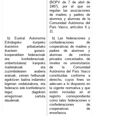
(BOPV de 7 de abril de
1987), por el que se
regulan las asociaciones
de madres y padres de
alumnos y alumnas de la
Comunidad Autónoma del
País Vasco, artículos 6 y
11.
b) Euskal Autonomia
b) Las federaciones y
Erkidegoko itunpeko
confederaciones de
ikastetxe pribatuetako
cooperativas de madres y
ikasleen guraso-
padres de alumnos y
kooperatiben federazioak
alumnas de centros
eta konfederazioak,
privados concertados, de
unibertsitateaz kanpoko
niveles no universitarios
mailetakoak eta
de la Comunidad
zuzenbidearen arabera
Autónoma del País Vasco
eratuak, zeinen helburuak
constituidas conforme a
egokitzen baitira indarreko
derecho, cuyos fines se
legerian xedatutakora, eta
adecuen a lo dispuesto en
federazio edo konfederazio
la vigente normativa y que
legez dagokien
estén incluidas en el
erregistroan sartuta
registro correspondiente
daudenak.
como tales federaciones o
confederaciones de
cooperativas de
enseñanza.