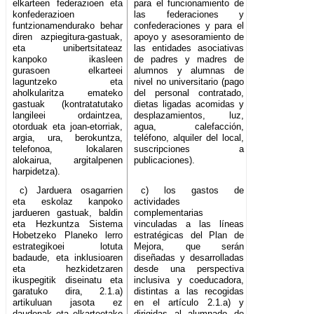
elkarteen federazioen eta
para el funcionamiento de
konfederazioen
las federaciones y
funtzionamendurako behar
confederaciones y para el
diren azpiegitura-gastuak,
apoyo y asesoramiento de
eta unibertsitateaz
las entidades asociativas
kanpoko ikasleen
de padres y madres de
gurasoen elkarteei
alumnos y alumnas de
laguntzeko eta
nivel no universitario (pago
aholkularitza emateko
del personal contratado,
gastuak (kontratatutako
dietas ligadas acomidas y
langileei ordaintzea,
desplazamientos, luz,
otorduak eta joan-etorriak,
agua, calefacción,
argia, ura, berokuntza,
teléfono, alquiler del local,
telefonoa, lokalaren
suscripciones a
alokairua, argitalpenen
publicaciones).
harpidetza).
c) Jarduera osagarrien
c) los gastos de
eta eskolaz kanpoko
actividades
jardueren gastuak, baldin
complementarias
eta Hezkuntza Sistema
vinculadas a las líneas
Hobetzeko Planeko lerro
estratégicas del Plan de
estrategikoei lotuta
Mejora, que serán
badaude, eta inklusioaren
diseñadas y desarrolladas
eta hezkidetzaren
desde una perspectiva
ikuspegitik diseinatu eta
inclusiva y coeducadora,
garatuko dira, 2.1.a)
distintas a las recogidas
artikuluan jasota ez
en el artículo 2.1.a) y
daudenak eta elkarteetako
dirigidas al alumnado de