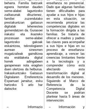
beharra. Familia batzuek
enseñanza no presencial.
egoera horretan dauden
Dado que algunas familias
seme-alabei laguntzeko
tienen dificultades para
zailtasunak dituztenez,
ayudar a sus hijos e hijas
familiei zuzendutako
en esta situación, se
prestakuntzan gaitasun
recomienda priorizar las
digitalak lehenestea
competencias digitales en
gomendatzen da. Gurasoei
la formación dirigida a las
irakatsi eta ikasteko
familias. Se trataría de
prozesuan seme-alabei
ofrecer a madres y padres
laguntzeko gakoak
las claves para acompañar
eskaintzea, teknologiaren
a sus hijos e hijas en su
aurrean sinesmen
proceso de enseñanza-
mugatzaileak gainditzea
aprendizaje, a vencer las
eta eraldaketa digital
creencias limitantes frente
horrek adingabeen
a la tecnología y a
garapenean nola eragiten
comprender cómo está
duen ulertzea da helburua.
afectando esta
Irakaskuntzako Gaitasun
transformación digital al
Digitalaren Erreferentzia
desarrollo de los menores.
Esparruari jarraituz, esku
Siguiendo el Marco de
hartzeko 5 arlo har
Referencia de la
daitezke:
Competencia Digital
Docente
se podrían
plantear hasta 5 áreas de
intervención:
– Informazio
– Información y