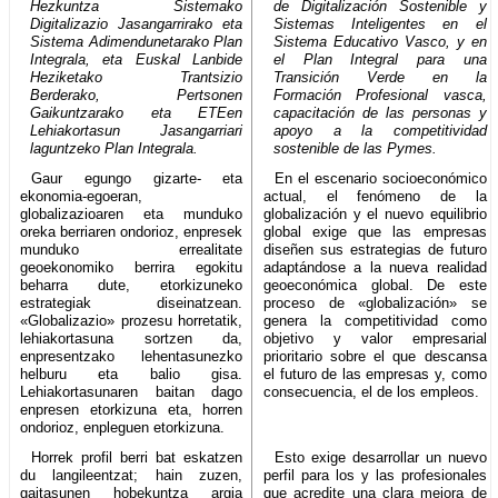
Hezkuntza Sistemako
de Digitalización Sostenible y
Digitalizazio Jasangarrirako eta
Sistemas Inteligentes en el
Sistema Adimendunetarako Plan
Sistema Educativo Vasco, y en
Integrala, eta Euskal Lanbide
el Plan Integral para una
Heziketako Trantsizio
Transición Verde en la
Berderako, Pertsonen
Formación Profesional vasca,
Gaikuntzarako eta ETEen
capacitación de las personas y
Lehiakortasun Jasangarriari
apoyo a la competitividad
laguntzeko Plan Integrala.
sostenible de las Pymes.
Gaur egungo gizarte- eta
En el escenario socioeconómico
ekonomia-egoeran,
actual, el fenómeno de la
globalizazioaren eta munduko
globalización y el nuevo equilibrio
oreka berriaren ondorioz, enpresek
global exige que las empresas
munduko errealitate
diseñen sus estrategias de futuro
geoekonomiko berrira egokitu
adaptándose a la nueva realidad
beharra dute, etorkizuneko
geoeconómica global. De este
estrategiak diseinatzean.
proceso de «globalización» se
«Globalizazio» prozesu horretatik,
genera la competitividad como
lehiakortasuna sortzen da,
objetivo y valor empresarial
enpresentzako lehentasunezko
prioritario sobre el que descansa
helburu eta balio gisa.
el futuro de las empresas y, como
Lehiakortasunaren baitan dago
consecuencia, el de los empleos.
enpresen etorkizuna eta, horren
ondorioz, enpleguen etorkizuna.
Horrek profil berri bat eskatzen
Esto exige desarrollar un nuevo
du langileentzat; hain zuzen,
perfil para los y las profesionales
gaitasunen hobekuntza argia
que acredite una clara mejora de