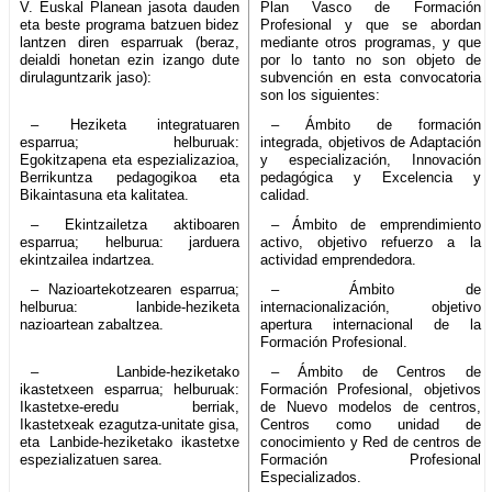
V. Euskal Planean jasota dauden
Plan Vasco de Formación
eta beste programa batzuen bidez
Profesional y que se abordan
lantzen diren esparruak (beraz,
mediante otros programas, y que
deialdi honetan ezin izango dute
por lo tanto no son objeto de
dirulaguntzarik jaso):
subvención en esta convocatoria
son los siguientes:
– Heziketa integratuaren
– Ámbito de formación
esparrua; helburuak:
integrada, objetivos de Adaptación
Egokitzapena eta espezializazioa,
y especialización, Innovación
Berrikuntza pedagogikoa eta
pedagógica y Excelencia y
Bikaintasuna eta kalitatea.
calidad.
– Ekintzailetza aktiboaren
– Ámbito de emprendimiento
esparrua; helburua: jarduera
activo, objetivo refuerzo a la
ekintzailea indartzea.
actividad emprendedora.
– Nazioartekotzearen esparrua;
– Ámbito de
helburua: lanbide-heziketa
internacionalización, objetivo
nazioartean zabaltzea.
apertura internacional de la
Formación Profesional.
– Lanbide-heziketako
– Ámbito de Centros de
ikastetxeen esparrua; helburuak:
Formación Profesional, objetivos
Ikastetxe-eredu berriak,
de Nuevo modelos de centros,
Ikastetxeak ezagutza-unitate gisa,
Centros como unidad de
eta Lanbide-heziketako ikastetxe
conocimiento y Red de centros de
espezializatuen sarea.
Formación Profesional
Especializados.