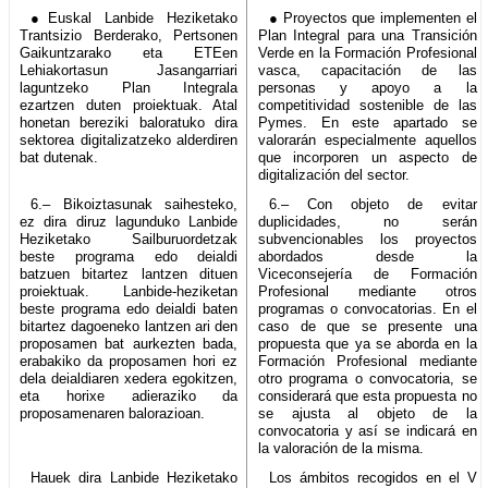
●Euskal Lanbide Heziketako
● Proyectos que implementen el
Trantsizio Berderako, Pertsonen
Plan Integral para una Transición
Gaikuntzarako eta ETEen
Verde en la Formación Profesional
Lehiakortasun Jasangarriari
vasca, capacitación de las
laguntzeko Plan Integrala
personas y apoyo a la
ezartzen duten proiektuak. Atal
competitividad sostenible de las
honetan bereziki baloratuko dira
Pymes. En este apartado se
sektorea digitalizatzeko alderdiren
valorarán especialmente aquellos
bat dutenak.
que incorporen un aspecto de
digitalización del sector.
6.– Bikoiztasunak saihesteko,
6.– Con objeto de evitar
ez dira diruz lagunduko Lanbide
duplicidades, no serán
Heziketako Sailburuordetzak
subvencionables los proyectos
beste programa edo deialdi
abordados desde la
batzuen bitartez lantzen dituen
Viceconsejería de Formación
proiektuak. Lanbide-heziketan
Profesional mediante otros
beste programa edo deialdi baten
programas o convocatorias. En el
bitartez dagoeneko lantzen ari den
caso de que se presente una
proposamen bat aurkezten bada,
propuesta que ya se aborda en la
erabakiko da proposamen hori ez
Formación Profesional mediante
dela deialdiaren xedera egokitzen,
otro programa o convocatoria, se
eta horixe adieraziko da
considerará que esta propuesta no
proposamenaren balorazioan.
se ajusta al objeto de la
convocatoria y así se indicará en
la valoración de la misma.
Hauek dira Lanbide Heziketako
Los ámbitos recogidos en el V