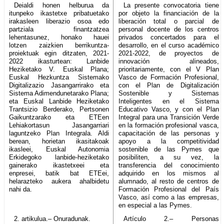
Deialdi honen helburua da
La presente convocatoria tiene
itunpeko ikastetxe pribatuetako
por objeto la financiación de la
irakasleen liberazio osoa edo
liberación total o parcial de
partziala finantzatzea
personal docente de los centros
lehentasunez, honako hauei
privados concertados para el
lotzen zaizkien berrikuntza-
desarrollo, en el curso académico
proiektuak egin ditzaten, 2021-
2021-2022, de proyectos de
2022 ikasturtean: Lanbide
innovación alineados,
Heziketako V. Euskal Plana;
prioritariamente, con el V Plan
Euskal Hezkuntza Sistemako
Vasco de Formación Profesional,
Digitalizazio Jasangarrirako eta
con el Plan de Digitalización
Sistema Adimendunetarako Plana;
Sostenible y Sistemas
eta Euskal Lanbide Heziketako
Inteligentes en el Sistema
Trantsizio Berderako, Pertsonen
Educativo Vasco, y con el Plan
Gaikuntzarako eta ETEen
Integral para una Transición Verde
Lehiakortasun Jasangarriari
en la formación profesional vasca,
laguntzeko Plan Integrala. Aldi
capacitación de las personas y
berean, horietan ikasitakoak
apoyo a la competitividad
ikasleei, Euskal Autonomia
sostenible de las Pymes que
Erkidegoko lanbide-heziketako
posibiliten, a su vez, la
gainerako ikastetxeei eta
transferencia del conocimiento
enpresei, batik bat ETEei,
adquirido en los mismos al
helarazteko aukera ahalbidetu
alumnado, al resto de centros de
nahi da.
Formación Profesional del País
Vasco, así como a las empresas,
en especial a las Pymes.
2. artikulua.– Onuradunak.
Artículo 2.– Personas