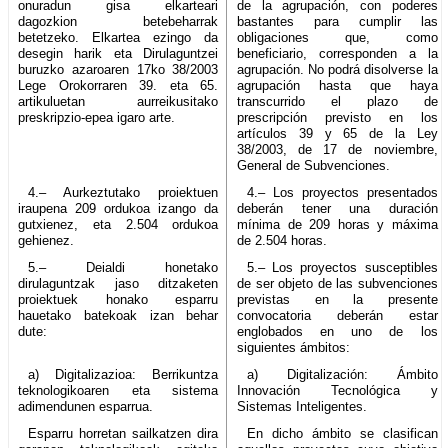
onuradun gisa elkarteari
de la agrupación, con poderes
dagozkion betebeharrak
bastantes para cumplir las
betetzeko. Elkartea ezingo da
obligaciones que, como
desegin harik eta Dirulaguntzei
beneficiario, corresponden a la
buruzko azaroaren 17ko 38/2003
agrupación. No podrá disolverse la
Lege Orokorraren 39. eta 65.
agrupación hasta que haya
artikuluetan aurreikusitako
transcurrido el plazo de
preskripzio-epea igaro arte.
prescripción previsto en los
artículos 39 y 65 de la Ley
38/2003, de 17 de noviembre,
General de Subvenciones.
4.– Aurkeztutako proiektuen
4.– Los proyectos presentados
iraupena 209 ordukoa izango da
deberán tener una duración
gutxienez, eta 2.504 ordukoa
mínima de 209 horas y máxima
gehienez.
de 2.504 horas.
5.– Deialdi honetako
5.– Los proyectos susceptibles
dirulaguntzak jaso ditzaketen
de ser objeto de las subvenciones
proiektuek honako esparru
previstas en la presente
hauetako batekoak izan behar
convocatoria deberán estar
dute:
englobados en uno de los
siguientes ámbitos:
a) Digitalizazioa: Berrikuntza
a) Digitalización: Ámbito
teknologikoaren eta sistema
Innovación Tecnológica y
adimendunen esparrua.
Sistemas Inteligentes.
Esparru horretan sailkatzen dira
En dicho ámbito se clasifican