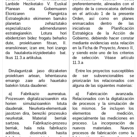
Lanbide Heziketako V. Euskal
preferentemente, alineados con el
Planean eta Gobernuaren
objeto de la convocatoria definido
Ekintzaren Plangintza
en el artículo 1 de la presente
Estrategikoko ekimenen barruko
Orden, así como en planes
planetan zehaztutako
enmarcados dentro de las
espezializazio adimendunaren
iniciativas de Planificación
estrategiarekin. Lotura hori
Estratégica de la Acción de
ebidentzien bidez frogatu beharko
Gobierno, debiendo hacer constar
dute, proiektuaren fitxan, II.
mediante evidencias esta relación
eranskinean; izan ere, hori izango
en la Ficha de Proyecto, Anexo II,
da hautaketa-irizpideetako bat.
y siendo este uno de los criterios
Ikus 11.3.a artikulua.
de selección. Véase artículo
11.3.a
Dirulaguntzak jaso ditzaketen
Entre los proyectos susceptibles
proiektuen artean, lehentasuna
de ser subvencionables se
emango zaie arlo hauetako
priorizarán los relacionados con
batekin lotuta daudenei:
alguna de las siguientes materias:
a) Fabrikazio aurreratua.
a) Fabricación avanzada.
Prozesuen digitalizazioarekin eta
Relacionados con la digitalización
horien simulazioarekin lotuta
de procesos y la simulación de
daudenak. Neurketa-elementuak
los mismos. Se incluyen los
jasotzen dira, bereziki prozesuko
elementos de medición,
neurketak. Material berriak
especialmente las mediciones en
sartzea. Fabrikazio-prozesu
proceso. La incorporación de
berriak, hala nola fabrikazio
nuevos materiales. Nuevos
aditiboa, diseinutik hasita
procesos de fabricación como la