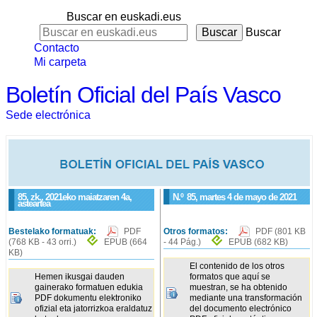
Buscar en euskadi.eus
Buscar
Contacto
Mi carpeta
Boletín Oficial del País Vasco
Sede electrónica
85. zk., 2021eko maiatzaren 4a,
N.º
85
, martes 4 de mayo de 2021
asteartea
Bestelako formatuak:
PDF
Otros formatos:
PDF
(801 KB
(768 KB - 43 orri.)
EPUB
(664
- 44 Pág.)
EPUB
(682 KB)
KB)
El contenido de los otros
Hemen ikusgai dauden
formatos que aquí se
gainerako formatuen edukia
muestran, se ha obtenido
PDF dokumentu elektroniko
mediante una transformación
ofizial eta jatorrizkoa eraldatuz
del documento electrónico