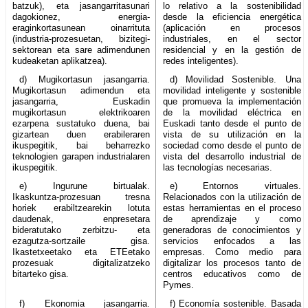
batzuk), eta jasangarritasunari
lo relativo a la sostenibilidad
dagokionez, energia-
desde la eficiencia energética
eraginkortasunean oinarrituta
(aplicación en procesos
(industria-prozesuetan, bizitegi-
industriales, en el sector
sektorean eta sare adimendunen
residencial y en la gestión de
kudeaketan aplikatzea).
redes inteligentes).
d) Mugikortasun jasangarria.
d) Movilidad Sostenible. Una
Mugikortasun adimendun eta
movilidad inteligente y sostenible
jasangarria, Euskadin
que promueva la implementación
mugikortasun elektrikoaren
de la movilidad eléctrica en
ezarpena sustatuko duena, bai
Euskadi tanto desde el punto de
gizartean duen erabileraren
vista de su utilización en la
ikuspegitik, bai beharrezko
sociedad como desde el punto de
teknologien garapen industrialaren
vista del desarrollo industrial de
ikuspegitik.
las tecnologías necesarias.
e) Ingurune birtualak.
e) Entornos virtuales.
Ikaskuntza-prozesuan tresna
Relacionados con la utilización de
horiek erabiltzearekin lotuta
estas herramientas en el proceso
daudenak, enpresetara
de aprendizaje y como
bideratutako zerbitzu- eta
generadoras de conocimientos y
ezagutza-sortzaile gisa.
servicios enfocados a las
Ikastetxeetako eta ETEetako
empresas. Como medio para
prozesuak digitalizatzeko
digitalizar los procesos tanto de
bitarteko gisa.
centros educativos como de
Pymes.
f) Ekonomia jasangarria.
f) Economía sostenible. Basada