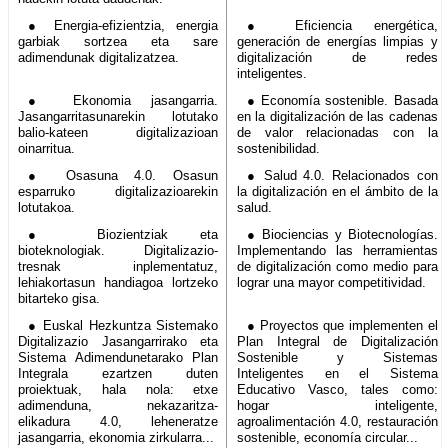
● Energia-efizientzia, energia
● Eficiencia energética,
garbiak sortzea eta sare
generación de energías limpias y
adimendunak digitalizatzea.
digitalización de redes
inteligentes.
● Ekonomia jasangarria.
● Economía sostenible. Basada
Jasangarritasunarekin lotutako
en la digitalización de las cadenas
balio-kateen digitalizazioan
de valor relacionadas con la
oinarritua.
sostenibilidad.
● Osasuna 4.0. Osasun
● Salud 4.0. Relacionados con
esparruko digitalizazioarekin
la digitalización en el ámbito de la
lotutakoa.
salud.
● Biozientziak eta
● Biociencias y Biotecnologías.
bioteknologiak. Digitalizazio-
Implementando las herramientas
tresnak inplementatuz,
de digitalización como medio para
lehiakortasun handiagoa lortzeko
lograr una mayor competitividad.
bitarteko gisa.
● Euskal Hezkuntza Sistemako
● Proyectos que implementen el
Digitalizazio Jasangarrirako eta
Plan Integral de Digitalización
Sistema Adimendunetarako Plan
Sostenible y Sistemas
Integrala ezartzen duten
Inteligentes en el Sistema
proiektuak, hala nola: etxe
Educativo Vasco, tales como:
adimenduna, nekazaritza-
hogar inteligente,
elikadura 4.0, leheneratze
agroalimentación 4.0, restauración
jasangarria, ekonomia zirkularra...
sostenible, economía circular...