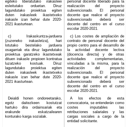
egiteko liberatutako irakasleei
personal docente liberado para la
esleitutako orduetan. Diruz
realización del proyecto
lagundutako proiektua egiten
subvencionado. El personal
duten irakasleek ikastetxeko
docente que realice el proyecto
irakasle izan behar dute 2020-
subvencionado deberá ser
2021 ikasturtean.
docente del centro en el curso
escolar 2020-2021.
c) Irakaskuntza-jarduera
c) Los costes de ampliación de
(zuzeneko irakasletza), hari
contrato de personal docente del
lotutako bestelako jarduera
propio centro para el desarrollo de
osagarriak eta diruz lagundutako
la actividad docente lectiva
proiektua garatzeko ikastetxeak
(docencia directa) y de otras
dituen irakasle propioen kontratua
actividades complementarias,
luzatzeko kostuak. Diruz
vinculadas a la misma, para la
lagundutako proiektua egiten
realización del proyecto
duten irakasleek ikastetxeko
subvencionado. El personal
irakasle izan behar dute 2020-
docente que realice el proyecto
2021 ikasturtean.
subvencionado deberá ser
docente del centro en el curso
escolar 2020-2021.
Deialdi honen ondoreetarako,
A los efectos de esta
egotz daitezkeen kostutzat
convocatoria, se entenderán como
hartuko dira ordainsariak eta
costes imputables las
erakunde eskatzailearen
retribuciones salariales y las
konturako karga sozialak.
cargas sociales a cargo de la
entidad solicitante.