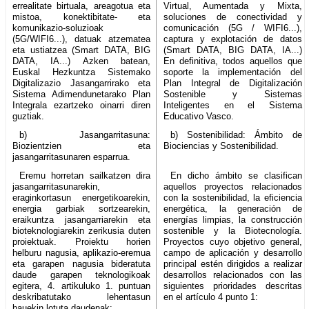
errealitate birtuala, areagotua eta
Virtual, Aumentada y Mixta,
mistoa, konektibitate- eta
soluciones de conectividad y
komunikazio-soluzioak
comunicación (5G / WIFI6...),
(5G/WIFI6...), datuak atzematea
captura y explotación de datos
eta ustiatzea (Smart DATA, BIG
(Smart DATA, BIG DATA, IA...)
DATA, IA...) Azken batean,
En definitiva, todos aquellos que
Euskal Hezkuntza Sistemako
soporte la implementación del
Digitalizazio Jasangarrirako eta
Plan Integral de Digitalización
Sistema Adimendunetarako Plan
Sostenible y Sistemas
Integrala ezartzeko oinarri diren
Inteligentes en el Sistema
guztiak.
Educativo Vasco.
b) Jasangarritasuna:
b) Sostenibilidad: Ámbito de
Biozientzien eta
Biociencias y Sostenibilidad.
jasangarritasunaren esparrua.
Eremu horretan sailkatzen dira
En dicho ámbito se clasifican
jasangarritasunarekin,
aquellos proyectos relacionados
eraginkortasun energetikoarekin,
con la sostenibilidad, la eficiencia
energia garbiak sortzearekin,
energética, la generación de
eraikuntza jasangarriarekin eta
energías limpias, la construcción
bioteknologiarekin zerikusia duten
sostenible y la Biotecnología.
proiektuak. Proiektu horien
Proyectos cuyo objetivo general,
helburu nagusia, aplikazio-eremua
campo de aplicación y desarrollo
eta garapen nagusia bideratuta
principal estén dirigidos a realizar
daude garapen teknologikoak
desarrollos relacionados con las
egitera, 4. artikuluko 1. puntuan
siguientes prioridades descritas
deskribatutako lehentasun
en el artículo 4 punto 1:
hauekin lotuta daudenak: