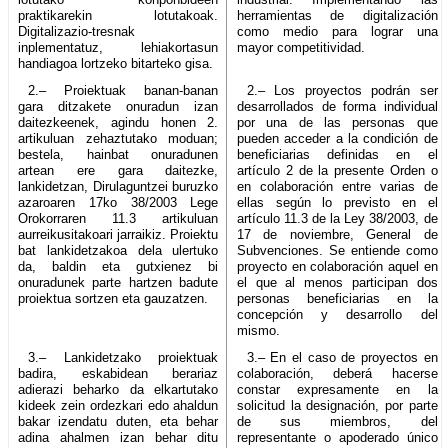
praktikarekin lotutakoak.
herramientas de digitalización
Digitalizazio-tresnak
como medio para lograr una
inplementatuz, lehiakortasun
mayor competitividad.
handiagoa lortzeko bitarteko gisa.
2.– Proiektuak banan-banan
2.– Los proyectos podrán ser
gara ditzakete onuradun izan
desarrollados de forma individual
daitezkeenek, agindu honen 2.
por una de las personas que
artikuluan zehaztutako moduan;
pueden acceder a la condición de
bestela, hainbat onuradunen
beneficiarias definidas en el
artean ere gara daitezke,
artículo 2 de la presente Orden o
lankidetzan, Dirulaguntzei buruzko
en colaboración entre varias de
azaroaren 17ko 38/2003 Lege
ellas según lo previsto en el
Orokorraren 11.3 artikuluan
artículo 11.3 de la Ley 38/2003, de
aurreikusitakoari jarraikiz. Proiektu
17 de noviembre, General de
bat lankidetzakoa dela ulertuko
Subvenciones. Se entiende como
da, baldin eta gutxienez bi
proyecto en colaboración aquel en
onuradunek parte hartzen badute
el que al menos participan dos
proiektua sortzen eta gauzatzen.
personas beneficiarias en la
concepción y desarrollo del
mismo.
3.– Lankidetzako proiektuak
3.– En el caso de proyectos en
badira, eskabidean berariaz
colaboración, deberá hacerse
adierazi beharko da elkartutako
constar expresamente en la
kideek zein ordezkari edo ahaldun
solicitud la designación, por parte
bakar izendatu duten, eta behar
de sus miembros, del
adina ahalmen izan behar ditu
representante o apoderado único