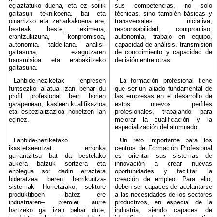
egiaztatuko duena, eta ez soilik
sus competencias, no solo
gaitasun teknikoena, bai eta
técnicas, sino también básicas y
oinarrizko eta zeharkakoena ere;
transversales: iniciativa,
besteak beste, ekimena,
responsabilidad, compromiso,
erantzukizuna, konpromisoa,
autonomía, trabajo en equipo,
autonomia, talde-lana, analisi-
capacidad de análisis, transmisión
gaitasuna, ezagutzaren
de conocimiento y capacidad de
transmisioa eta erabakitzeko
decisión entre otras.
gaitasuna.
Lanbide-heziketak enpresen
La formación profesional tiene
funtsezko aliatua izan behar du
que ser un aliado fundamental de
profil profesional berri horien
las empresas en el desarrollo de
garapenean, ikasleen kualifikazioa
estos nuevos perfiles
eta espezializazioa hobetzen lan
profesionales, trabajando para
eginez.
mejorar la cualificación y la
especialización del alumnado.
Lanbide-heziketako
Un reto importante para los
ikastetxeentzat erronka
centros de Formación Profesional
garrantzitsu bat da bestelako
es orientar sus sistemas de
aukera batzuk sortzera eta
innovación a crear nuevas
enplegua sor dadin erraztera
oportunidades y facilitar la
bideratzea beren berrikuntza-
creación de empleo. Para ello,
sistemak Horretarako, sektore
deben ser capaces de adelantarse
produktiboen –batez ere
a las necesidades de los sectores
industriaren– premiei aurre
productivos, en especial de la
hartzeko gai izan behar dute,
industria, siendo capaces de