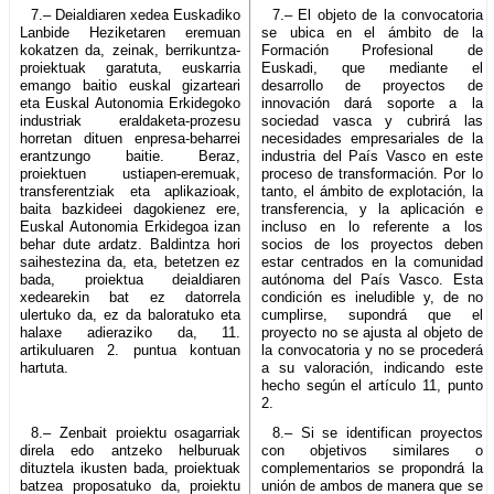
7.– Deialdiaren xedea Euskadiko
7.– El objeto de la convocatoria
Lanbide Heziketaren eremuan
se ubica en el ámbito de la
kokatzen da, zeinak, berrikuntza-
Formación Profesional de
proiektuak garatuta, euskarria
Euskadi, que mediante el
emango baitio euskal gizarteari
desarrollo de proyectos de
eta Euskal Autonomia Erkidegoko
innovación dará soporte a la
industriak eraldaketa-prozesu
sociedad vasca y cubrirá las
horretan dituen enpresa-beharrei
necesidades empresariales de la
erantzungo baitie. Beraz,
industria del País Vasco en este
proiektuen ustiapen-eremuak,
proceso de transformación. Por lo
transferentziak eta aplikazioak,
tanto, el ámbito de explotación, la
baita bazkideei dagokienez ere,
transferencia, y la aplicación e
Euskal Autonomia Erkidegoa izan
incluso en lo referente a los
behar dute ardatz. Baldintza hori
socios de los proyectos deben
saihestezina da, eta, betetzen ez
estar centrados en la comunidad
bada, proiektua deialdiaren
autónoma del País Vasco. Esta
xedearekin bat ez datorrela
condición es ineludible y, de no
ulertuko da, ez da baloratuko eta
cumplirse, supondrá que el
halaxe adieraziko da, 11.
proyecto no se ajusta al objeto de
artikuluaren 2. puntua kontuan
la convocatoria y no se procederá
hartuta.
a su valoración, indicando este
hecho según el artículo 11, punto
2.
8.– Zenbait proiektu osagarriak
8.– Si se identifican proyectos
direla edo antzeko helburuak
con objetivos similares o
dituztela ikusten bada, proiektuak
complementarios se propondrá la
batzea proposatuko da, proiektu
unión de ambos de manera que se