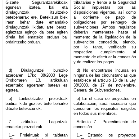
Gizarte Segurantzarekikoak
tributarias y frente a la Seguridad
egunean izatea, bai eta
Social impuestas por las
dirulaguntzak itzultzeko
disposiciones vigentes, así como
betebeharrak ere. Betekizun biek
al corriente de pago de
iraun behar dute emandako
obligaciones por reintegro de
dirulaguntzak likidatu arte; beraz,
subvenciones. Ambos requisitos
egiaztatu egingo da bete egiten
deberán mantenerse hasta el
direla bai emateko orduan bai
momento de la liquidación de la
ordaintzeko orduan.
subvención concedida, siendo,
por lo tanto, verificado su
respectivo cumplimiento al
momento de efectuar la concesión
y de realizar los pagos.
d) Dirulaguntzei buruzko
d) No encontrarse incursa en
azaroaren 17ko 38/2003 Lege
ninguna de las circunstancias que
Orokorraren 13. artikuluan
establece el artículo 13 de la Ley
ezarritako egoeraren batean ez
38/2003, de 17 de noviembre,
egotea.
General de Subvenciones.
e) Lankidetzako proiektuak
e) En el caso de proyectos en
badira, kide guztiek bete beharko
colaboración, será necesario que
dituzte betekizunok.
concurran los requisitos exigidos
en todos sus miembros.
7. artikulua.– Laguntzak
Artículo 7.– Procedimiento de
emateko prozedurak.
concesión.
1.– Proiektuak bi taldetan
1.– Estando los proyectos