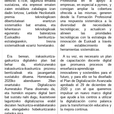
bereziki ETEei, laguntza ematea
Profesional en el apoyo a
sustatzea, eta enpresei ematen
empresas, en especial a pymes, y
zaien estaldura zabalagoa izan
consigan ampliar la cobertura
dadin lortzea; Lanbide Heziketatik
ofrecida a las mismas; generen
premia teknologikoen
desde la Formación Profesional
dibertsitateari erantzun
una respuesta sistemática a la
sistematiko bat ematea, eta
diversidad de necesidades
lehentasun teknologikoak
tecnológicas; y actualicen y
eguneratu eta bateratzea
alineen las prioridades
Euskadiko berrikuntza-
tecnológicas con la estrategia de
estrategiarekin, tresna
innovación de Euskadi a través
sistematikoak ezarriz horretarako.
del establecimiento de
herramientas sistemáticas.
Era berean, irakaskuntza-
A su vez, es necesario un plan
gaikuntza digitaleko plan bat
de capacitación docente digital
behar da, etorkizunerako
que promueva procesos de
irakaskuntza-ikaskuntza prozesu
enseñanza-aprendizaje
berritzaileak eta jasangarriak
innovadores y sostenibles para el
sustatuko dituena. Horretarako,
futuro, y para ello se ha diseñado
2020ko abenduaren 29an
el Plan de Digitalización Avanzada
onartutako Digitalizazio
aprobado el 29 de diciembre de
Aurreratuko Plana diseinatu da,
2020 y con el que queremos
eta horrekin esparru digital berri
impulsar un nuevo marco digital
bat sustatu nahi dugu, ikastetxeei
que ayude a los centros a utilizar
laguntzeko digitalizazioa erabil
la digitalización como palanca
dezaten hezkuntza-eraldaketarako
para la transformación educativa y
eta etengabeko hobekuntzarako
la mejora continua.
palanka gisa.