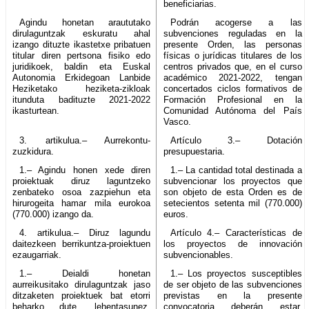
beneficiarias.
Agindu honetan araututako
Podrán acogerse a las
dirulaguntzak eskuratu ahal
subvenciones reguladas en la
izango dituzte ikastetxe pribatuen
presente Orden, las personas
titular diren pertsona fisiko edo
físicas o jurídicas titulares de los
juridikoek, baldin eta Euskal
centros privados que, en el curso
Autonomia Erkidegoan Lanbide
académico 2021-2022, tengan
Heziketako heziketa-zikloak
concertados ciclos formativos de
itunduta badituzte 2021-2022
Formación Profesional en la
ikasturtean.
Comunidad Autónoma del País
Vasco.
3. artikulua.– Aurrekontu-
Artículo 3.– Dotación
zuzkidura.
presupuestaria.
1.– Agindu honen xede diren
1.– La cantidad total destinada a
proiektuak diruz laguntzeko
subvencionar los proyectos que
zenbateko osoa zazpiehun eta
son objeto de esta Orden es de
hirurogeita hamar mila eurokoa
setecientos setenta mil (770.000)
(770.000) izango da.
euros.
4. artikulua.– Diruz lagundu
Artículo 4.– Características de
daitezkeen berrikuntza-proiektuen
los proyectos de innovación
ezaugarriak.
subvencionables.
1.– Deialdi honetan
1.– Los proyectos susceptibles
aurreikusitako dirulaguntzak jaso
de ser objeto de las subvenciones
ditzaketen proiektuek bat etorri
previstas en la presente
beharko dute, lehentasunez,
convocatoria deberán estar,