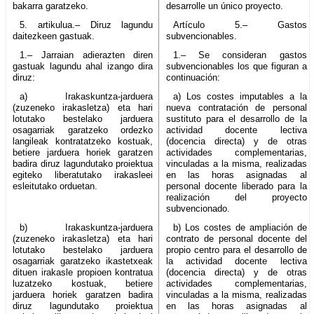
bakarra garatzeko.
desarrolle un único proyecto.
5. artikulua.– Diruz lagundu
Artículo 5.– Gastos
daitezkeen gastuak.
subvencionables.
1.– Jarraian adierazten diren
1.– Se consideran gastos
gastuak lagundu ahal izango dira
subvencionables los que figuran a
diruz:
continuación:
a) Irakaskuntza-jarduera
a) Los costes imputables a la
(zuzeneko irakasletza) eta hari
nueva contratación de personal
lotutako bestelako jarduera
sustituto para el desarrollo de la
osagarriak garatzeko ordezko
actividad docente lectiva
langileak kontratatzeko kostuak,
(docencia directa) y de otras
betiere jarduera horiek garatzen
actividades complementarias,
badira diruz lagundutako proiektua
vinculadas a la misma, realizadas
egiteko liberatutako irakasleei
en las horas asignadas al
esleitutako orduetan.
personal docente liberado para la
realización del proyecto
subvencionado.
b) Irakaskuntza-jarduera
b) Los costes de ampliación de
(zuzeneko irakasletza) eta hari
contrato de personal docente del
lotutako bestelako jarduera
propio centro para el desarrollo de
osagarriak garatzeko ikastetxeak
la actividad docente lectiva
dituen irakasle propioen kontratua
(docencia directa) y de otras
luzatzeko kostuak, betiere
actividades complementarias,
jarduera horiek garatzen badira
vinculadas a la misma, realizadas
diruz lagundutako proiektua
en las horas asignadas al