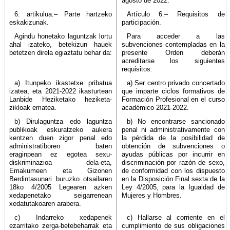
agosto de 2022.
6. artikulua.– Parte hartzeko
Artículo 6.– Requisitos de
eskakizunak.
participación.
Agindu honetako laguntzak lortu
Para acceder a las
ahal izateko, betekizun hauek
subvenciones contempladas en la
betetzen direla egiaztatu behar da:
presente Orden deberán
acreditarse los siguientes
requisitos:
a) Itunpeko ikastetxe pribatua
a) Ser centro privado concertado
izatea, eta 2021-2022 ikasturtean
que imparte ciclos formativos de
Lanbide Heziketako heziketa-
Formación Profesional en el curso
zikloak ematea.
académico 2021-2022.
b) Dirulaguntza edo laguntza
b) No encontrarse sancionado
publikoak eskuratzeko aukera
penal ni administrativamente con
kentzen duen zigor penal edo
la pérdida de la posibilidad de
administratiboren baten
obtención de subvenciones o
eraginpean ez egotea sexu-
ayudas públicas por incurrir en
diskriminazioa dela-eta,
discriminación por razón de sexo,
Emakumeen eta Gizonen
de conformidad con los dispuesto
Berdintasunari buruzko otsailaren
en la Disposición Final sexta de la
18ko 4/2005 Legearen azken
Ley 4/2005, para la Igualdad de
xedapenetako seigarrenean
Mujeres y Hombres.
xedatutakoaren arabera.
c) Indarreko xedapenek
c) Hallarse al corriente en el
ezarritako zerga-betebeharrak eta
cumplimiento de sus obligaciones