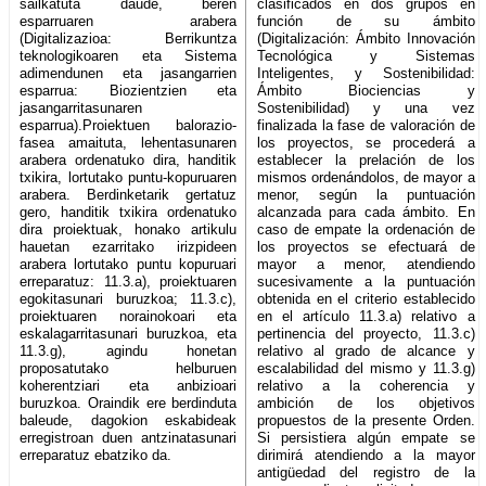
sailkatuta daude, beren
clasificados en dos grupos en
esparruaren arabera
función de su ámbito
(Digitalizazioa: Berrikuntza
(Digitalización: Ámbito Innovación
teknologikoaren eta Sistema
Tecnológica y Sistemas
adimendunen eta jasangarrien
Inteligentes, y Sostenibilidad:
esparrua: Biozientzien eta
Ámbito Biociencias y
jasangarritasunaren
Sostenibilidad) y una vez
esparrua).Proiektuen balorazio-
finalizada la fase de valoración de
fasea amaituta, lehentasunaren
los proyectos, se procederá a
arabera ordenatuko dira, handitik
establecer la prelación de los
txikira, lortutako puntu-kopuruaren
mismos ordenándolos, de mayor a
arabera. Berdinketarik gertatuz
menor, según la puntuación
gero, handitik txikira ordenatuko
alcanzada para cada ámbito. En
dira proiektuak, honako artikulu
caso de empate la ordenación de
hauetan ezarritako irizpideen
los proyectos se efectuará de
arabera lortutako puntu kopuruari
mayor a menor, atendiendo
erreparatuz: 11.3.a), proiektuaren
sucesivamente a la puntuación
egokitasunari buruzkoa; 11.3.c),
obtenida en el criterio establecido
proiektuaren norainokoari eta
en el artículo 11.3.a) relativo a
eskalagarritasunari buruzkoa, eta
pertinencia del proyecto, 11.3.c)
11.3.g), agindu honetan
relativo al grado de alcance y
proposatutako helburuen
escalabilidad del mismo y 11.3.g)
koherentziari eta anbizioari
relativo a la coherencia y
buruzkoa. Oraindik ere berdinduta
ambición de los objetivos
baleude, dagokion eskabideak
propuestos de la presente Orden.
erregistroan duen antzinatasunari
Si persistiera algún empate se
erreparatuz ebatziko da.
dirimirá atendiendo a la mayor
antigüedad del registro de la