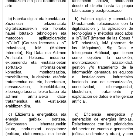
fabrikaziora eta post-tratamendura
fabricación aditiva, abarcando
arte.
desde el diseño hasta la propia
fabricación y postprocesado.
b) Fabrika digital eta konektatua.
b) Fabrica digital y conectada.
Zuzenean erlazionatuta
Directamente relacionados con la
digitalizazioarekin eta honako
digitalización y la aplicación de
hauei lotutako teknologien eta
tecnologías y métodos asociados
metodoen aplikazioarekin:
a IoT/IIoT (Internet de las Cosas /
IoT/IIoT (Gauzen Interneta / IoT
IoT Industrial), IoM (Internet de
Industriala), IoM (Makinen
las Máquinas), Big Data e
Interneta), Big Data eta Adimen
Inteligencia Artificial; que tienen
Artifiziala. Helburua industria-
como objetivo la conexión,
ekipamendu eta -instalazioetan
monitorización, trazabilidad,
sortutako informazioaren
gestión y/o tratamiento de la
konexioa, monitorizazioa,
información generada en equipos
trazabilitatea, kudeaketa eta/edo
e instalaciones industriales
tratamendua da, eta, horretarako,
haciendo uso de sensorización,
sensorizazioa, konektibitatea,
conectividad, ciberseguridad,
zibersegurtasuna, bloke-katea eta
blockchain, tratamiento y
adimen artifizialeko datu-
explotación de datos e inteligencia
tratamendua eta –ustiaketa
artificial.
erabiltzen dira.
c) Efizientzia energetikoa eta
c) Eficiencia energética y
energia garbiak sortzea.
generación de energías limpias.
Sektorearen lehentasunekin
Relacionados con las prioridades
lotuta, sorkuntzari dagokionez
del sector en cuanto a generación
(eolikoa, olatu-energia eta beste
(eólica, undimotriz y otras), y con