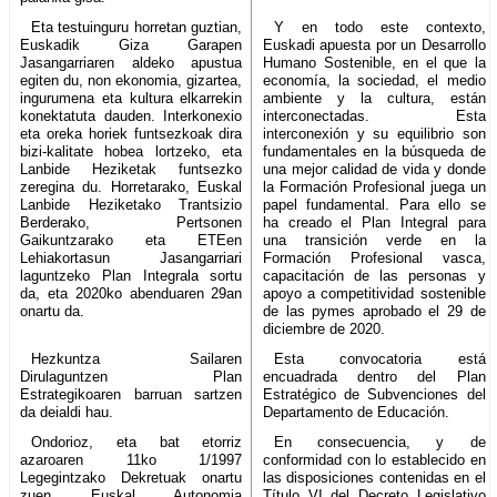
Eta testuinguru horretan guztian,
Y en todo este contexto,
Euskadik Giza Garapen
Euskadi apuesta por un Desarrollo
Jasangarriaren aldeko apustua
Humano Sostenible, en el que la
egiten du, non ekonomia, gizartea,
economía, la sociedad, el medio
ingurumena eta kultura elkarrekin
ambiente y la cultura, están
konektatuta dauden. Interkonexio
interconectadas. Esta
eta oreka horiek funtsezkoak dira
interconexión y su equilibrio son
bizi-kalitate hobea lortzeko, eta
fundamentales en la búsqueda de
Lanbide Heziketak funtsezko
una mejor calidad de vida y donde
zeregina du. Horretarako, Euskal
la Formación Profesional juega un
Lanbide Heziketako Trantsizio
papel fundamental. Para ello se
Berderako, Pertsonen
ha creado el Plan Integral para
Gaikuntzarako eta ETEen
una transición verde en la
Lehiakortasun Jasangarriari
Formación Profesional vasca,
laguntzeko Plan Integrala sortu
capacitación de las personas y
da, eta 2020ko abenduaren 29an
apoyo a competitividad sostenible
onartu da.
de las pymes aprobado el 29 de
diciembre de 2020.
Hezkuntza Sailaren
Esta convocatoria está
Dirulaguntzen Plan
encuadrada dentro del Plan
Estrategikoaren barruan sartzen
Estratégico de Subvenciones del
da deialdi hau.
Departamento de Educación.
Ondorioz, eta bat etorriz
En consecuencia, y de
azaroaren 11ko 1/1997
conformidad con lo establecido en
Legegintzako Dekretuak onartu
las disposiciones contenidas en el
zuen Euskal Autonomia
Título VI del Decreto Legislativo