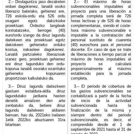
2.– Dirulaguntza jaso dezaketen
2.– El máximo de horas
orduei dagokienez, lanaldi osoko
subvencionables imputables al
liberazio baterako, gehienez ere,
proyecto para una liberación a
726 eskola-ordu eta 526 ordu
jornada completa será de 726
osagarri egotz dakizkioke
horas lectivas y de 526 de horas
proiektuari. Ordezko langileak
complementarias, siendo el coste-
kontratatzeko, berrogei (40)
hora máximo subvencionable e
euro/ordu izango da diruz lagundu
imputable a la contratación del
daitekeen eta proiektuari egotz
personal sustituto de cuarenta
dakiokeen gehieneko orduko
(40) euros/hora para el personal
kostua, irakasleei dagokienez.
docente. En caso de que se trate
Lanaldi partzialeko liberazioak
de liberaciones a tiempo parcial el
izanez gero, proiektuan gehienez
máximo de horas imputables al
ere diruz lagunduko den ordu-
proyecto se calculará
kopurua lanaldi osorako ezarritako
proporcionalmente al máximo
gehieneko kopuruaren
establecido para la jornada
proportzioan kalkulatuko da.
completa.
3.– Diruz lagundu daitezkeen
3.– El periodo de cobertura de
gastuen estaldura-aldia diruz
los gastos subvencionables se
lagundutako jarduera hasten
contabilizará a partir de la fecha
denetik amaitzen den arte
de inicio de la actividad
zenbatuko da, betiere diruz
subvencionada hasta la
lagundu daitekeen aldiaren
finalización de la misma y
barruan, hau da, 2021eko irailaren
siempre dentro del periodo
1etik 2022ko abuztuaren 31ra
subvencionable, es decir, el
bitartean.
comprendido desde el 1 de
septiembre de 2021 hasta el 31 de