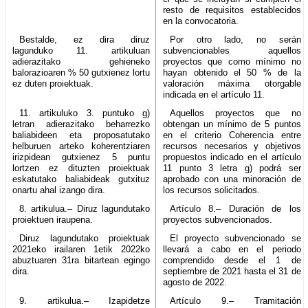
resto de requisitos establecidos
en la convocatoria.
Bestalde, ez dira diruz
Por otro lado, no serán
lagunduko 11. artikuluan
subvencionables aquellos
adierazitako gehieneko
proyectos que como mínimo no
balorazioaren % 50 gutxienez lortu
hayan obtenido el 50 % de la
ez duten proiektuak.
valoración máxima otorgable
indicada en el artículo 11.
11. artikuluko 3. puntuko g)
Aquellos proyectos que no
letran adierazitako beharrezko
obtengan un mínimo de 5 puntos
baliabideen eta proposatutako
en el criterio Coherencia entre
helburuen arteko koherentziaren
recursos necesarios y objetivos
irizpidean gutxienez 5 puntu
propuestos indicado en el artículo
lortzen ez dituzten proiektuak
11 punto 3 letra g) podrá ser
eskatutako baliabideak gutxituz
aprobado con una minoración de
onartu ahal izango dira.
los recursos solicitados.
8. artikulua.– Diruz lagundutako
Artículo 8.– Duración de los
proiektuen iraupena.
proyectos subvencionados.
Diruz lagundutako proiektuak
El proyecto subvencionado se
2021eko irailaren 1etik 2022ko
llevará a cabo en el periodo
abuztuaren 31ra bitartean egingo
comprendido desde el 1 de
dira.
septiembre de 2021 hasta el 31 de
agosto de 2022.
9. artikulua.– Izapidetze
Artículo 9.– Tramitación