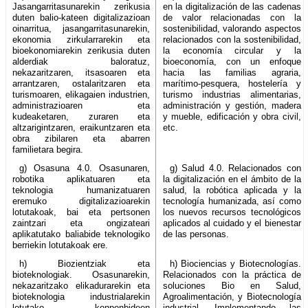
Jasangarritasunarekin zerikusia
en la digitalización de las cadenas
duten balio-kateen digitalizazioan
de valor relacionadas con la
oinarritua, jasangarritasunarekin,
sostenibilidad, valorando aspectos
ekonomia zirkularrarekin eta
relacionados con la sostenibilidad,
bioekonomiarekin zerikusia duten
la economía circular y la
alderdiak baloratuz,
bioeconomía, con un enfoque
nekazaritzaren, itsasoaren eta
hacia las familias agraria,
arrantzaren, ostalaritzaren eta
marítimo-pesquera, hostelería y
turismoaren, elikagaien industrien,
turismo industrias alimentarias,
administrazioaren eta
administración y gestión, madera
kudeaketaren, zuraren eta
y mueble, edificación y obra civil,
altzarigintzaren, eraikuntzaren eta
etc.
obra zibilaren eta abarren
familietara begira.
g) Osasuna 4.0. Osasunaren,
g) Salud 4.0. Relacionados con
robotika aplikatuaren eta
la digitalización en el ámbito de la
teknologia humanizatuaren
salud, la robótica aplicada y la
eremuko digitalizazioarekin
tecnología humanizada, así como
lotutakoak, bai eta pertsonen
los nuevos recursos tecnológicos
zaintzari eta ongizateari
aplicados al cuidado y el bienestar
aplikatutako baliabide teknologiko
de las personas.
berriekin lotutakoak ere.
h) Biozientziak eta
h) Biociencias y Biotecnologías.
bioteknologiak. Osasunarekin,
Relacionados con la práctica de
nekazaritzako elikadurarekin eta
soluciones Bio en Salud,
bioteknologia industrialarekin
Agroalimentación, y Biotecnología
lotutako konponbideen
industrial. Implementando las