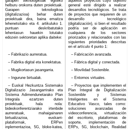
garapen teknologikoak egiteko
aquellos proyectos cuyo objetivo
helburu orokorra duten proiektuak.
general esté dirigido a realizar
Garapen teknologikoa
desarrollos tecnológicos. Se trata
(digitalizazioa) behar duten
de proyectos que requieren de un
proiektuak dira, baina emaitza
desarrollo tecnológico
lehenetsitako eta 4. artikuluko 1.
(digitalización), si bien el resultado
puntuan deskribatutako
podría ser de aplicación en
lehentasun hauekin lotutako
cualquiera de los sectores
edozein sektoretan aplika daiteke:
priorizados y relacionados con las
siguientes prioridades descritas
en el artículo 4 punto 1:
– Fabrikazio aurreratua.
– Fabricación avanzada.
– Fabrika digital eta konektatua.
– Fábrica digital y conectada.
– Mugikortasun jasangarria.
– Movilidad Sostenible.
– Ingurune birtualak.
– Entornos virtuales.
– Euskal Hezkuntza Sistemako
– Proyectos que implementen el
Digitalizazio Jasangarrirako eta
Plan Integral de Digitalización
Sistema Adimendunetarako Plan
Sostenible y Sistemas
Integrala ezartzen duten
Inteligentes en el Sistema
proiektuak, hala nola:
Educativo Vasco, tales como:
bideokonferentziarako irtenbide
soluciones avanzadas de
aurreratuak, mahaigainaren
videoconferencia, virtualización
birtualizazioa, euskarri-
del escritorio, plataformas de
plataformak, ERPen
soporte, implementación de
inplementazioa, 5G, bloke-katea,
ERPs, 5G, blockchain, Realidad