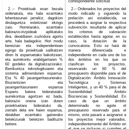
correspondiente solicitud.
2..– Proiektuak esan bezala
2.– Ordenados los proyectos del
ordenatuta, eta hala ezarritako
modo indicado y siguiendo la
lehentasunari jarraikiz, dagokion
prelación así establecida, se
dirulaguntza esleitzeari ekingo
procederá a asignar la respectiva
zaio. Horretarako, ezarritako
subvención resultante de aplicar
balorazio-irizpideak aplikatuko
los criterios de valoración
dira, deialdiaren zuzkidura agortu
establecidos hasta agotar, en su
arte, hala badagokio. Hori modu
caso, la dotación de la
bereizian eta independentean
convocatoria. Esto se hará de
egingo da proiektuak sailkatzen
manera diferenciada e
diren bi esparruetako bakoitzean,
independiente en cada uno de los
eta aurrekontu erabilgarriaren %
dos ámbitos en los que se
60 gordeko da digitalizaziorako:
clasifican los proyectos,
Berrikuntza teknologikoaren eta
reservando un 60 % del
sistema adimendunen esparrua.
presupuesto disponible para el de
Eta % 40 jasangarritasunerako:
Digitalización: Ámbito Innovación
Biozientzien eta
Tecnológica y Sistemas
jasangarritasunaren esparrua
Inteligentes, y un 40 % para el de
Esparru batera bideratutako
Sostenibilidad: Ámbito
aurrekontua agortzen ez bada,
Biociencias y Sostenibilidad. En
balorazio onena izan duten
caso de que un ámbito
proiektuetara bideratuko da,
determinado no agote el
zeinahi dela ere haien esparrua,
presupuesto reservado para el
deialdian ezarritako gainerako
mismo, este pasará a asignarse a
betekizunak betetzen badituzte
los proyectos mejor valorados,
betiere.
independientemente del Ámbito en
el que se incluyan si cumplen el