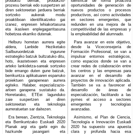
produktu berriak, produkzio-
identificar de forma proactiva
prozesu berriak edo suspertzen ari
oportunidades de generación de
diren sektoreetan jarduera berriak
nuevos productos o procesos
sortzeko aukerak modu
productivos, así como actividades
proaktiboan identifikatzeko gai
en sectores emergentes, que
izanez, enpresen lehiakortasuna
redunden en una mejora de la
eta ikasleen enplegagarritasuna
competitividad de las empresas y
hobetzea ekarriko dutenak.
la empleabilidad del alumnado.
Helburu horretan aurrera egite
Para avanzar en este objetivo,
aldera, Lanbide Heziketako
desde la Viceconsejería de
Sailburuordetzak ingurune
Formación Profesional, se van a
estrategiko batzuk bultzatuko ditu,
impulsar entornos estratégicos,
hots, ikastetxeen eta enpresen
como espacios donde se van a
arteko lankidetza-sareak sortzeko
crear redes de colaboración entre
bide emango duten gune batzuk,
los centros y las empresas para
berrikuntza aplikatuaren esparruko
avanzar en el desarrollo de
proiektuen garapenean aurrera
proyectos de innovación aplicada.
egiteko. Halaber, espezializazio-
También se va a favorecer el
arloen garapena sustatuko da.
desarrollo de áreas de
Horretarako, ETEei lagunduko
especialización, facilitando a las
zaie suspertzen ari diren
pymes el acceso a sectores
sektoreetan eta teknologia
emergentes y tecnologías
aurreratuetan sar daitezen.
avanzadas.
Era berean, Zientzia, Teknologia
Asimismo, el Plan de Ciencia,
eta Berrikuntzako Euskadi 2020
Tecnología e Innovación Euskadi
Planak argi eta garbi egin du
2020 ha supuesto una apuesta
hazkunde jasangarri eta
clara y profunda hacia esa