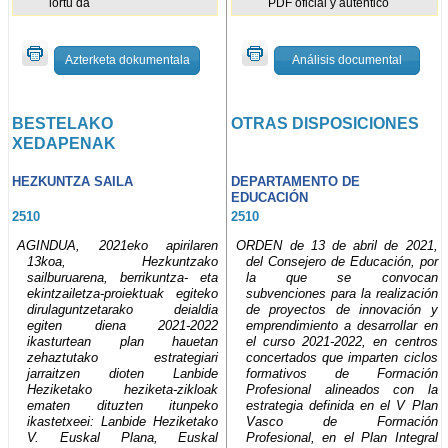
lortu da
PDF oficial y auténtico
Azterketa dokumentala
Análisis documental
BESTELAKO
OTRAS DISPOSICIONES
XEDAPENAK
HEZKUNTZA SAILA
DEPARTAMENTO DE
EDUCACIÓN
2510
2510
AGINDUA, 2021eko apirilaren
ORDEN de 13 de abril de 2021,
13koa, Hezkuntzako
del Consejero de Educación, por
sailburuarena, berrikuntza- eta
la que se convocan
ekintzailetza-proiektuak egiteko
subvenciones para la realización
dirulaguntzetarako deialdia
de proyectos de innovación y
egiten diena 2021-2022
emprendimiento a desarrollar en
ikasturtean plan hauetan
el curso 2021-2022, en centros
zehaztutako estrategiari
concertados que imparten ciclos
jarraitzen dioten Lanbide
formativos de Formación
Heziketako heziketa-zikloak
Profesional alineados con la
ematen dituzten itunpeko
estrategia definida en el V Plan
ikastetxeei: Lanbide Heziketako
Vasco de Formación
V. Euskal Plana, Euskal
Profesional, en el Plan Integral