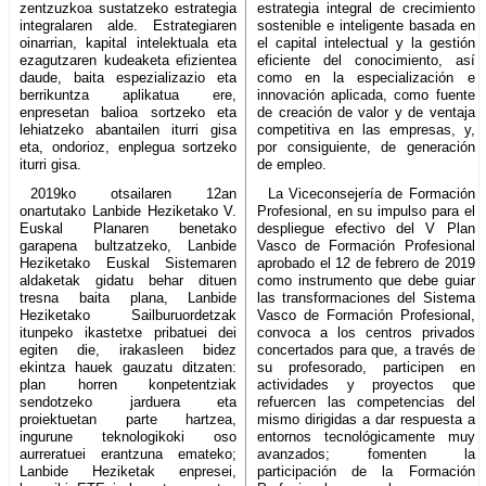
zentzuzkoa sustatzeko estrategia
estrategia integral de crecimiento
integralaren alde. Estrategiaren
sostenible e inteligente basada en
oinarrian, kapital intelektuala eta
el capital intelectual y la gestión
ezagutzaren kudeaketa efizientea
eficiente del conocimiento, así
daude, baita espezializazio eta
como en la especialización e
berrikuntza aplikatua ere,
innovación aplicada, como fuente
enpresetan balioa sortzeko eta
de creación de valor y de ventaja
lehiatzeko abantailen iturri gisa
competitiva en las empresas, y,
eta, ondorioz, enplegua sortzeko
por consiguiente, de generación
iturri gisa.
de empleo.
2019ko otsailaren 12an
La Viceconsejería de Formación
onartutako Lanbide Heziketako V.
Profesional, en su impulso para el
Euskal Planaren benetako
despliegue efectivo del V Plan
garapena bultzatzeko, Lanbide
Vasco de Formación Profesional
Heziketako Euskal Sistemaren
aprobado el 12 de febrero de 2019
aldaketak gidatu behar dituen
como instrumento que debe guiar
tresna baita plana, Lanbide
las transformaciones del Sistema
Heziketako Sailburuordetzak
Vasco de Formación Profesional,
itunpeko ikastetxe pribatuei dei
convoca a los centros privados
egiten die, irakasleen bidez
concertados para que, a través de
ekintza hauek gauzatu ditzaten:
su profesorado, participen en
plan horren konpetentziak
actividades y proyectos que
sendotzeko jarduera eta
refuercen las competencias del
proiektuetan parte hartzea,
mismo dirigidas a dar respuesta a
ingurune teknologikoki oso
entornos tecnológicamente muy
aurreratuei erantzuna emateko;
avanzados; fomenten la
Lanbide Heziketak enpresei,
participación de la Formación