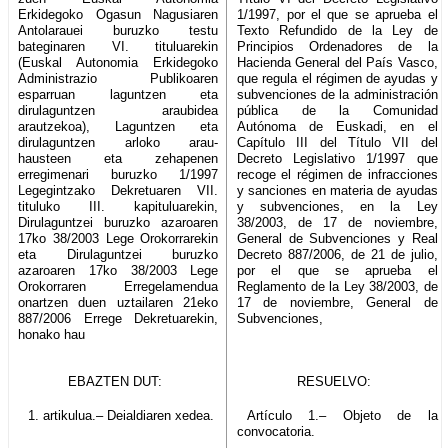
Erkidegoko Ogasun Nagusiaren
1/1997, por el que se aprueba el
Antolarauei buruzko testu
Texto Refundido de la Ley de
bateginaren VI. tituluarekin
Principios Ordenadores de la
(Euskal Autonomia Erkidegoko
Hacienda General del País Vasco,
Administrazio Publikoaren
que regula el régimen de ayudas y
esparruan laguntzen eta
subvenciones de la administración
dirulaguntzen araubidea
pública de la Comunidad
arautzekoa), Laguntzen eta
Autónoma de Euskadi, en el
dirulaguntzen arloko arau-
Capítulo III del Título VII del
hausteen eta zehapenen
Decreto Legislativo 1/1997 que
erregimenari buruzko 1/1997
recoge el régimen de infracciones
Legegintzako Dekretuaren VII.
y sanciones en materia de ayudas
tituluko III. kapituluarekin,
y subvenciones, en la Ley
Dirulaguntzei buruzko azaroaren
38/2003, de 17 de noviembre,
17ko 38/2003 Lege Orokorrarekin
General de Subvenciones y Real
eta Dirulaguntzei buruzko
Decreto 887/2006, de 21 de julio,
azaroaren 17ko 38/2003 Lege
por el que se aprueba el
Orokorraren Erregelamendua
Reglamento de la Ley 38/2003, de
onartzen duen uztailaren 21eko
17 de noviembre, General de
887/2006 Errege Dekretuarekin,
Subvenciones,
honako hau
EBAZTEN DUT:
RESUELVO:
1. artikulua.– Deialdiaren xedea.
Artículo 1.– Objeto de la
convocatoria.