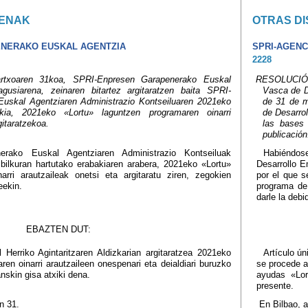
ENAK
OTRAS DI
ENERAKO EUSKAL AGENTZIA
SPRI-AGENC
2228
xoaren 31koa, SPRI-Enpresen Garapenerako Euskal
RESOLUCIÓN
gusiarena, zeinaren bitartez argitaratzen baita SPRI-
Vasca de De
uskal Agentziaren Administrazio Kontseiluaren 2021eko
de 31 de m
kia, 2021eko «Lortu» laguntzen programaren oinarri
de Desarrol
gitaratzekoa.
las bases
publicación
erako Euskal Agentziaren Administrazio Kontseiluak
Habiéndose
ilkuran hartutako erabakiaren arabera, 2021eko «Lortu»
Desarrollo E
arri arautzaileak onetsi eta argitaratu ziren, zegokien
por el que s
eekin.
programa de
darle la debi
EBAZTEN DUT:
l Herriko Agintaritzaren Aldizkarian argitaratzea 2021eko
Artículo ún
en oinarri arautzaileen onespenari eta deialdiari buruzko
se procede a
nskin gisa atxiki dena.
ayudas «Lor
presente.
n 31.
En Bilbao, 