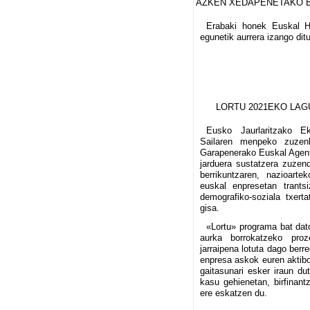
AZKEN XEDAPENETAKO 
Erabaki honek Euskal Her
egunetik aurrera izango dit
LORTU 2021EKO LA
Eusko Jaurlaritzako E
Sailaren menpeko zuzen
Garapenerako Euskal Agentz
jarduera sustatzera zuzend
berrikuntzaren, nazioarte
euskal enpresetan trantsi
demografiko-soziala txert
gisa.
«Lortu» programa bat dat
aurka borrokatzeko proz
jarraipena lotuta dago berre
enpresa askok euren aktiboa
gaitasunari esker iraun dut
kasu gehienetan, birfinant
ere eskatzen du.