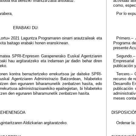
atiboa eta bereziki finantza-zatia antolatuz.
actividad as
como, especi
arabera,
Por lo expu
ERABAKI DU:
rtu» 2021 Laguntza Programaren oinarri arautzaileak eta
Primero.– 
ikita baitago erabaki honen eranskinean.
Programa de
presente Acu
matea SPRI-Enpresen Garapenerako Euskal Agentziaren
Segundo.– 
aki hau argitaratzeko eta indarrean jar dadin behar diren
Empresarial 
teko.
publicación 
nen kontra berraztertzeko errekurtsoa jar daiteke SPRI-
Tercero.– 
skal Agentziaren Administrazio Batzordean, hilabeteko
recurso de r
ratzen den egunaren biharamunetik zenbatzen hasita, edo
Desarrollo E
rrekurtsoa administrazioarekiko epaitegietan, bi hilabeteko
publicación 
atzen den egunaren biharamunetik zenbatzen hasita.
administrati
meses contad
LEHENENGOA
DISPOSICIÓ
intaritzaren Aldizkarian argitaratzeko.
Ordenar la 