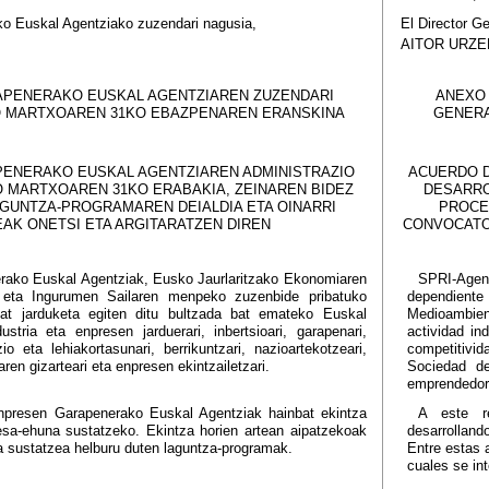
 Euskal Agentziako zuzendari nagusia,
El Director G
AITOR URZEL
APENERAKO EUSKAL AGENTZIAREN ZUZENDARI
ANEXO 
O MARTXOAREN 31KO EBAZPENAREN ERANSKINA
GENERA
ENERAKO EUSKAL AGENTZIAREN ADMINISTRAZIO
ACUERDO D
 MARTXOAREN 31KO ERABAKIA, ZEINAREN BIDEZ
DESARRO
AGUNTZA-PROGRAMAREN DEIALDIA ETA OINARRI
PROCE
AK ONETSI ETA ARGITARATZEN DIREN
CONVOCATOR
ako Euskal Agentziak, Eusko Jaurlaritzako Ekonomiaren
SPRI-Agenc
 eta Ingurumen Sailaren menpeko zuzenbide pribatuko
dependient
bat jarduketa egiten ditu bultzada bat emateko Euskal
Medioambie
tria eta enpresen jarduerari, inbertsioari, garapenari,
actividad ind
zio eta lehiakortasunari, berrikuntzari, nazioartekotzeari,
competitivida
ren gizarteari eta enpresen ekintzailetzari.
Sociedad de
emprendedora
npresen Garapenerako Euskal Agentziak hainbat ekintza
A este re
sa-ehuna sustatzeko. Ekintza horien artean aipatzekoak
desarrolland
na sustatzea helburu duten laguntza-programak.
Entre estas 
cuales se int