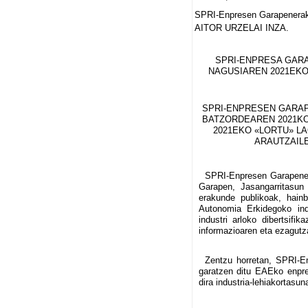
SPRI-Enpresen Garapenerako
AITOR URZELAI INZA.
SPRI-ENPRESA GAR
NAGUSIAREN 2021EK
SPRI-ENPRESEN GARAP
BATZORDEAREN 2021KO
2021EKO «LORTU» L
ARAUTZAILE
SPRI-Enpresen Garapener
Garapen, Jasangarritasun
erakunde publikoak, hain
Autonomia Erkidegoko indus
industri arloko dibertsifika
informazioaren eta ezagutza
Zentzu horretan, SPRI-E
garatzen ditu EAEko enpre
dira industria-lehiakortasu