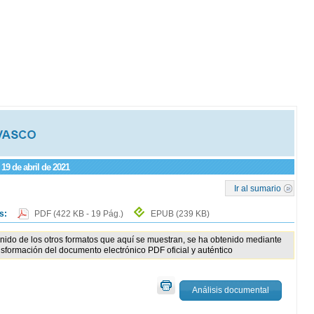
 19 de abril de 2021
Ir al sumario
os:
PDF
(422 KB - 19 Pág.)
EPUB
(239 KB)
enido de los otros formatos que aquí se muestran, se ha obtenido mediante
nsformación del documento electrónico PDF oficial y auténtico
Análisis documental