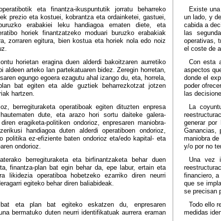
eratibotik eta finantza-ikuspuntutik jorratu beharreko
Existe una 
k prezio eta kostuei, kobrantza eta ordainketei, gastuei,
un lado, y d
i buruzko erabakiei leku handiagoa ematen diete, eta
cabida a dec
peratibo horiek finantzatzeko moduari buruzko erabakiak
las segunda
ura, zorraren egitura, bien kostua eta horiek nola edo noiz
operativas, 
uz.
el coste de 
ontu horietan eragina duen alderdi bakoitzaren aurretiko
Con esta a
bi aldeen arteko lan partekatuaren bidez. Zeregin horretan,
aspectos que
saren egungo egoera ezagutu ahal izango du, eta, horrela,
donde el exp
lan bat egiten eta alde guztiek beharrezkotzat jotzen
poder ofrece
riak hartzen.
las decision
z, berregituraketa operatiboak egiten dituzten enpresa
La coyunt
 hautematen dute, eta arazo hori sortu daiteke galera-
reestructur
 diren eragiketa-politiken ondorioz, enpresaren maniobra-
generar por 
zerikusi handiagoa duten alderdi operatiboen ondorioz,
Ganancias, p
o politika ez-efiziente baten ondorioz eta/edo kapital- eta
maniobra de 
earen ondorioz.
y/o por no t
aterako berregituraketa eta birfinantzaketa behar duen
Una vez i
uta, finantza-plan bat egin behar da, epe labur, ertain eta
reestructur
ra likidezia operatiboa hobetzeko ezarriko diren neurri
financiero, a
eragarri egiteko behar diren baliabideak.
que se impla
se precisan 
i bat eta plan bat egiteko eskatzen du, enpresaren
Todo ello r
suna bermatuko duten neurri identifikatuak aurrera eraman
medidas iden