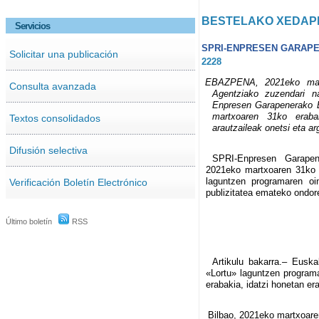
BESTELAKO XEDAP
Servicios
SPRI-ENPRESEN GARAP
Solicitar una publicación
2228
EBAZPENA, 2021eko mart
Consulta avanzada
Agentziako zuzendari na
Enpresen Garapenerako E
martxoaren 31ko eraba
Textos consolidados
arautzaileak onetsi eta ar
Difusión selectiva
SPRI-Enpresen Garapen
2021eko martxoaren 31ko b
laguntzen programaren oin
Verificación Boletín Electrónico
publizitatea emateko ondor
Último boletín
RSS
Artikulu bakarra.– Euska
«Lortu» laguntzen programar
erabakia, idatzi honetan era
Bilbao, 2021eko martxoare