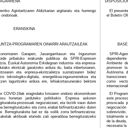
BIGARRENA
DISPOSICIÓ
riko Agintaritzaren Aldizkarian argitaratu eta hurrengo
El presente
u ondorioak.
el Boletín Of
ERANSKINA
GUNTZA-PROGRAMAREN OINARRI ARAUTZAILEAK
BASE
konomiaren Garapen, Jasangarritasun eta Ingurumen
SPRI-Agenc
bide pribatuko erakunde publikoa da SPRI-Enpresen
dependiente
ia. Euskal Autonomia Erkidegoan industria- eta enpresa-
Ambiente de
utako ekintzak garatzeko ardura du, baita inbertsioaren,
promover la
kotzearen eta enpresa-ekintzailetza sustatzearen bidez
Autónoma d
zio teknologiko-digitala, energetikoa-ingurumenekoa eta
transiciones
atzen laguntzeko ardura ere, lehiakortasunerako bektore
como vector
internaciona
or COVID-19ak eragindako krisiaren ondorio ekonomikoen
El Program
esu honetan jarduteko politikekin. Enpresa askoren
este proceso
gituraketa-prozesuak negoziatzeari, eta bizirik iraun duten
provocada 
 berregituratzeko eta zorra erabat birfinantzatzeko duten
negociación
e. Berregituraketa bat ez da soilik zorra birfinantzatzea:
sobrevivido,
zaketak aktiboak eta/edo zati operatiboa berregituratzeko
totalmente s
de la deuda,
necesaria la 