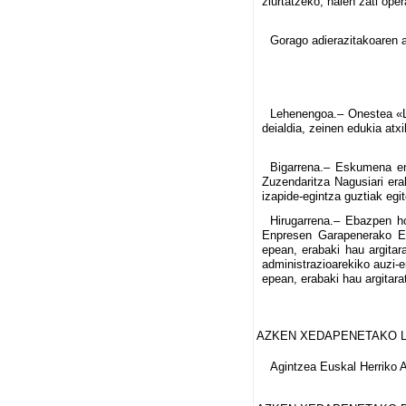
ziurtatzeko, haien zati oper
Gorago adierazitakoaren 
Lehenengoa.– Onestea «Lo
deialdia, zeinen edukia atx
Bigarrena.– Eskumena e
Zuzendaritza Nagusiari erab
izapide-egintza guztiak egi
Hirugarrena.– Ebazpen ho
Enpresen Garapenerako Eu
epean, erabaki hau argita
administrazioarekiko auzi-e
epean, erabaki hau argitar
AZKEN XEDAPENETAKO 
Agintzea Euskal Herriko Ag