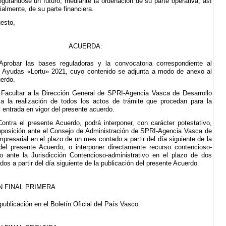
egurándose un futuro, mediante la ordenación de su parte operativa, así
almente, de su parte financiera.
esto,
ACUERDA:
Aprobar las bases reguladoras y la convocatoria correspondiente al
 Ayudas «Lortu» 2021, cuyo contenido se adjunta a modo de anexo al
erdo.
Facultar a la Dirección General de SPRI-Agencia Vasca de Desarrollo
a la realización de todos los actos de trámite que procedan para la
y entrada en vigor del presente acuerdo.
Contra el presente Acuerdo, podrá interponer, con carácter potestativo,
eposición ante el Consejo de Administración de SPRI-Agencia Vasca de
mpresarial en el plazo de un mes contado a partir del día siguiente de la
del presente Acuerdo, o interponer directamente recurso contencioso-
vo ante la Jurisdicción Contencioso-administrativo en el plazo de dos
os a partir del día siguiente de la publicación del presente Acuerdo.
N FINAL PRIMERA
publicación en el Boletín Oficial del País Vasco.