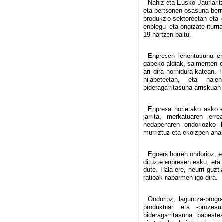
Nahiz eta Eusko Jaurlari
eta pertsonen osasuna berm
produkzio-sektoreetan eta 
enplegu- eta ongizate-itur
19 hartzen baitu.
Enpresen lehentasuna ere
gabeko aldiak, salmenten 
ari dira hornidura-katean. 
hilabeteetan, eta hai
bideragarritasuna arriskuan
Enpresa horietako asko eg
jarrita, merkatuaren err
hedapenaren ondoriozko k
murriztuz eta ekoizpen-aha
Egoera horren ondorioz, er
dituzte enpresen esku, eta 
dute. Hala ere, neurri guzt
ratioak nabarmen igo dira.
Ondorioz, laguntza-progr
produktuari eta -prozesu
bideragarritasuna babeste