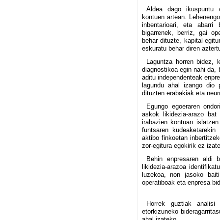
Aldea dago ikuspuntu op
kontuen artean. Lehenengoe
inbentarioari, eta abarr
bigarrenek, berriz, gai o
behar dituzte, kapital-egit
eskuratu behar diren aztert
Laguntza horren bidez, k
diagnostikoa egin nahi da, 
aditu independenteak enpre
lagundu ahal izango dio p
dituzten erabakiak eta neur
Egungo egoeraren ondorio
askok likidezia-arazo bat
irabazien kontuan islatzen
funtsaren kudeaketarekin 
aktibo finkoetan inbertitzek
zor-egitura egokirik ez izat
Behin enpresaren aldi b
likidezia-arazoa identifikat
luzekoa, non jasoko baiti
operatiboak eta enpresa bid
Horrek guztiak analis
etorkizuneko bideragarrita
ahal izateko.