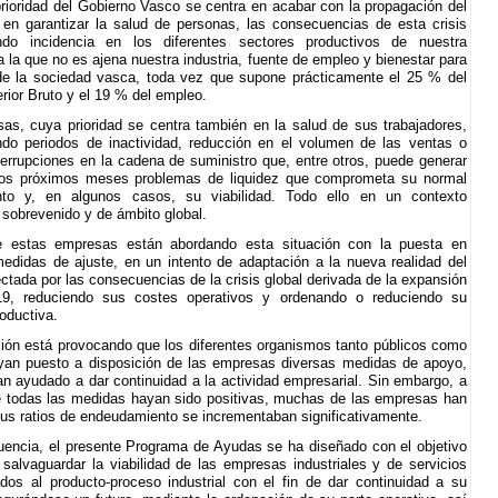
prioridad del Gobierno Vasco se centra en acabar con la propagación del
n garantizar la salud de personas, las consecuencias de esta crisis
ndo incidencia en los diferentes sectores productivos de nuestra
 la que no es ajena nuestra industria, fuente de empleo y bienestar para
de la sociedad vasca, toda vez que supone prácticamente el 25 % del
erior Bruto y el 19 % del empleo.
as, cuya prioridad se centra también en la salud de sus trabajadores,
ndo periodos de inactividad, reducción en el volumen de las ventas o
terrupciones en la cadena de suministro que, entre otros, puede generar
los próximos meses problemas de liquidez que comprometa su normal
nto y, en algunos casos, su viabilidad. Todo ello en un contexto
 sobrevenido y de ámbito global.
 estas empresas están abordando esta situación con la puesta en
didas de ajuste, en un intento de adaptación a la nueva realidad del
ctada por las consecuencias de la crisis global derivada de la expansión
9, reduciendo sus costes operativos y ordenando o reduciendo su
oductiva.
ción está provocando que los diferentes organismos tanto públicos como
yan puesto a disposición de las empresas diversas medidas de apoyo,
an ayudado a dar continuidad a la actividad empresarial. Sin embargo, a
 todas las medidas hayan sido positivas, muchas de las empresas han
us ratios de endeudamiento se incrementaban significativamente.
encia, el presente Programa de Ayudas se ha diseñado con el objetivo
de salvaguardar la viabilidad de las empresas industriales y de servicios
dos al producto-proceso industrial con el fin de dar continuidad a su