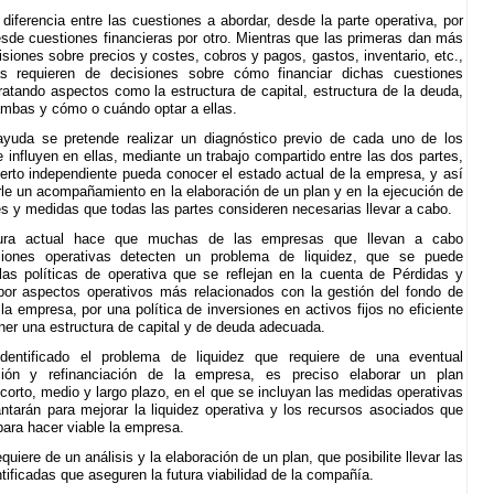
diferencia entre las cuestiones a abordar, desde la parte operativa, por
esde cuestiones financieras por otro. Mientras que las primeras dan más
isiones sobre precios y costes, cobros y pagos, gastos, inventario, etc.,
s requieren de decisiones sobre cómo financiar dichas cuestiones
tratando aspectos como la estructura de capital, estructura de la deuda,
ambas y cómo o cuándo optar a ellas.
yuda se pretende realizar un diagnóstico previo de cada uno de los
 influyen en ellas, mediante un trabajo compartido entre las dos partes,
erto independiente pueda conocer el estado actual de la empresa, y así
rle un acompañamiento en la elaboración de un plan y en la ejecución de
es y medidas que todas las partes consideren necesarias llevar a cabo.
ura actual hace que muchas de las empresas que llevan a cabo
aciones operativas detecten un problema de liquidez, que se puede
las políticas de operativa que se reflejan en la cuenta de Pérdidas y
or aspectos operativos más relacionados con la gestión del fondo de
la empresa, por una política de inversiones en activos fijos no eficiente
ener una estructura de capital y de deuda adecuada.
dentificado el problema de liquidez que requiere de una eventual
ación y refinanciación de la empresa, es preciso elaborar un plan
 corto, medio y largo plazo, en el que se incluyan las medidas operativas
ntarán para mejorar la liquidez operativa y los recursos asociados que
para hacer viable la empresa.
equiere de un análisis y la elaboración de un plan, que posibilite llevar las
tificadas que aseguren la futura viabilidad de la compañía.