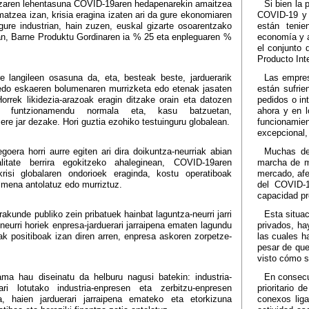
tzaren lehentasuna COVID-19aren hedapenarekin amaitzea
Si bien la 
atzea izan, krisia eragina izaten ari da gure ekonomiaren
COVID-19 y e
gure industrian, hain zuzen, euskal gizarte osoarentzako
están tenie
rian, Barne Produktu Gordinaren ia % 25 eta enpleguaren %
economía y a
el conjunto 
Producto Int
 langileen osasuna da, eta, besteak beste, jarduerarik
Las empres
edo eskaeren bolumenaren murrizketa edo etenak jasaten
están sufrie
Horrek likidezia-arazoak eragin ditzake orain eta datozen
pedidos o in
en funtzionamendu normala eta, kasu batzuetan,
ahora y en 
 ere jar dezake. Hori guztia ezohiko testuinguru globalean.
funcionamie
excepcional,
oera horri aurre egiten ari dira doikuntza-neurriak abian
Muchas de
ealitate berrira egokitzeko ahaleginean, COVID-19aren
marcha de me
risi globalaren ondorioek eraginda, kostu operatiboak
mercado, afe
lmena antolatuz edo murriztuz.
del COVID-1
capacidad pr
akunde publiko zein pribatuek hainbat laguntza-neurri jarri
Esta situa
neurri horiek enpresa-jarduerari jarraipena ematen lagundu
privados, ha
iak positiboak izan diren arren, enpresa askoren zorpetze-
las cuales h
pesar de que
visto cómo s
ama hau diseinatu da helburu nagusi batekin: industria-
En consecu
ari lotutako industria-enpresen eta zerbitzu-enpresen
prioritario 
a, haien jarduerari jarraipena emateko eta etorkizuna
conexos liga