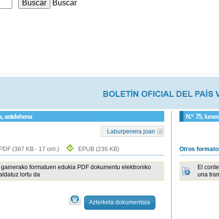
Buscar
a, astelehena
N.º
75
, lunes
Laburpenera joan
PDF
(387 KB - 17 orri.)
EPUB
(236 KB)
Otros format
gainerako formatuen edukia PDF dokumentu elektroniko
El cont
raldatuz lortu da
una tra
Azterketa dokumentala