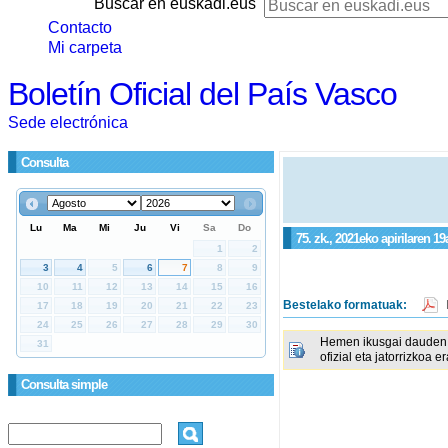
Buscar en euskadi.eus
Contacto
Mi carpeta
Boletín Oficial del País Vasco
Sede electrónica
Consulta
75. zk., 2021eko apirilaren 19
Bestelako formatuak:
Hemen ikusgai dauden 
ofizial eta jatorrizkoa e
Consulta simple