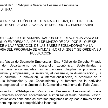
eneral de SPRI-Agencia Vasca de Desarrollo Empresarial,
AI INZA.
A LA RESOLUCIÓN DE 31 DE MARZO DE 2021, DEL DIRECTOR
L DE SPRI-AGENCIA VASCA DE DESARROLLO EMPRESARIAL
EL CONSEJO DE ADMINISTRACIÓN DE SPRI-AGENCIA VASCA DE
LLO EMPRESARIAL DE 31 DE MARZO DE 2021 POR EL QUE SE
DE A LA APROBACIÓN DE LAS BASES REGULADORAS Y A LA
IA DEL PROGRAMA DE AYUDAS «LORTU» 2021 Y SE ORDENA SU
PUBLICACIÓN
ia Vasca de Desarrollo Empresarial, Ente Público de Derecho Privado
e del Departamento de Desarrollo Económico, Sostenibilidad y
nte tiene encomendadas las actuaciones dirigidas a promover la
ustrial y empresarial, la inversión, el desarrollo, la diversificación y la
d industrial, la innovación, la internacionalización, el desarrollo de la
 la Información y del Conocimiento y el fomento de la actividad
 empresarial, en el ámbito de la Comunidad Autónoma del País Vasco.
specto, SPRI-Agencia Vasca de Desarrollo Empresarial, viene
o diversas acciones encaminadas a impulsar el tejido industrial vasco.
actuaciones cabe citar los diversos programas de ayudas a través de los
enta impulsar la competitividad industrial.