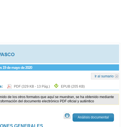
es 19 de mayo de 2020
Ir al sumario
os:
PDF
(329 KB - 13 Pág.)
EPUB
(205 KB)
enido de los otros formatos que aquí se muestran, se ha obtenido mediante
nsformación del documento electrónico PDF oficial y auténtico
Análisis documental
IONES GENERALES