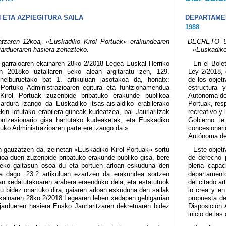
ETA AZPIEGITURA SAILA
DEPARTAME
1988
zaren 12koa, «Euskadiko Kirol Portuak» erakundearen
DECRETO 58
jardueraren hasiera zehazteko.
«Euskadiko 
garraioaren ekainaren 28ko 2/2018 Legea Euskal Herriko
En el Bolet
ren 2018ko uztailaren 5eko alean argitaratu zen, 129.
Ley 2/2018, 
elburuetako bat 1. artikuluan jasotakoa da, honatx:
de los objeti
Portuko Administrazioaren egitura eta funtzionamendua
estructura 
Kirol Portuak zuzenbide pribatuko erakunde publikoa
Autónoma del
ardura izango da Euskadiko itsas-aisialdiko erabilerako
Portuak, res
ekin lotutako erabilera-guneak kudeatzea, bai Jaurlaritzak
recreativo y
kontzesionario gisa hartutako kudeaketak, eta Euskadiko
Gobierno l
ko Administrazioaren parte ere izango da.»
concesionari
Autónoma de
an gauzatzen da, zeinetan «Euskadiko Kirol Portuak» sortu
Este objeti
pioa duen zuzenbide pribatuko erakunde publiko gisa, bere
de derecho p
teko gaitasun osoa du eta portuen arloan eskuduna den
plena capac
kita dago. 23.2 artikuluan ezartzen da erakundea sortzen
departamento
an xedatutakoaren arabera eraenduko dela, eta estatutuok
del citado ar
u bidez onartuko dira, gaiaren arloan eskuduna den sailak
lo crea y en
ekainaren 28ko 2/2018 Legearen lehen xedapen gehigarrian
propuesta de
ardueren hasiera Eusko Jaurlaritzaren dekretuaren bidez
Disposición 
inicio de la