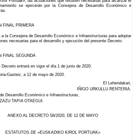
irol Portuak», las actuaciones que resulten necesarias para alcanzar el
onamiento se ejercerán por la Consejera de Desarrollo Económico e
ras.
N FINAL PRIMERA
 a la Consejera de Desarrollo Económico e Infraestructuras para adoptar
ones necesarias para el desarrollo y ejecución del presente Decreto.
N FINAL SEGUNDA
 Decreto entrará en vigor el día 1 de junio de 2020.
oria-Gasteiz, a 12 de mayo de 2020.
El Lehendakari,
IÑIGO URKULLU RENTERIA.
de Desarrollo Económico e Infraestructuras,
ZAZU TAPIA OTAEGUI.
ANEXO AL DECRETO 58/2020, DE 12 DE MAYO
ESTATUTOS DE «EUSKADIKO KIROL PORTUAK»