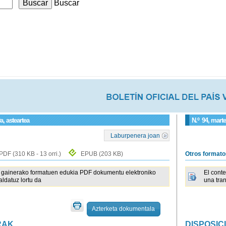
Buscar
a, asteartea
N.º
94
, mart
Laburpenera joan
PDF
(310 KB - 13 orri.)
EPUB
(203 KB)
Otros format
gainerako formatuen edukia PDF dokumentu elektroniko
El cont
raldatuz lortu da
una tra
Azterketa dokumentala
RAK
DISPOSIC