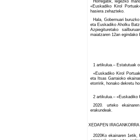
Horregatik, legezko mand
«Euskadiko Kirol Portuak
hasiera zehazteko.
Hala, Gobernuari buruzko 
eta Euskadiko Aholku Batzo
Azpiegituretako sailbur
maiatzaren 12an egindako b
1 artikulua.– Estatutuak 
«Euskadiko Kirol Portuak
eta Itsas Garraioko ekaina
etorririk, honako dekretu ho
2 artikulua.– «Euskadiko 
2020. urteko ekainare
erakundeak.
XEDAPEN IRAGANKORRA
2020Ko ekainaren 1etik, 