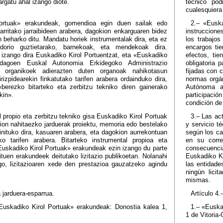
rgatu ahal izango diote.
técnico pod
cualesquiera
ortuak» erakundeak, gomendioa egin duen sailak edo
2.– «Euska
arritako jarraibideen arabera, dagokion enkarguaren bidez
instruccione
 beharko ditu. Mandatu horiek instrumentalak dira, eta ez
los trabajo
ndorio guztietarako, barnekoak, eta mendekoak dira.
encargos tie
izango dira Euskadiko Kirol Portuentzat, eta «Euskadiko
efectos, tie
 dagoen Euskal Autonomia Erkidegoko Administrazio
obligatoria 
u organikoek adierazten duten organoak nahikotasun
fijadas con c
rizpidearekin finkatutako tarifen arabera ordainduko dira,
normas orgá
berezko bitarteko eta zerbitzu tekniko diren gainerako
Autónoma a
kin».
participació
condición de
l propio eta zerbitzu tekniko gisa Euskadiko Kirol Portuak
3.– Las ac
ion nahitaezko jarduerak proiektu, memoria edo bestelako
y servicio t
nituko dira, kasuaren arabera, eta dagokion aurrekontuan
según los ca
ako tarifen arabera. Bitarteko instrumental propioa eta
en su corre
Euskadiko Kirol Portuak» erakundeak ezin izango du parte
consecuenci
dituen erakundeek deitutako lizitazio publikoetan. Nolanahi
Euskadiko Ki
dago, lizitazioaren xede den prestazioa gauzatzeko agindu
las entidade
ningún licit
mismas.
a jarduera-esparrua.
Artículo 4.
uskadiko Kirol Portuak» erakundeak: Donostia kalea 1,
1.– «Euskad
1 de Vitoria-