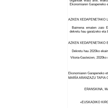
organoak eratu arte, erak
Ekonomiaren Garapeneko eta
AZKEN XEDAPENETAKO 
Baimena ematen zaio Ek
dekretu hau garatzeko eta 
AZKEN XEDAPENETAKO 
Dekretu hau 2020ko ekaina
Vitoria-Gasteizen, 2020ko
Ekonomiaren Garapeneko eta
MARÍA ARANZAZU TAPIA 
ERANSKINA, M
«EUSKADIKO KIR