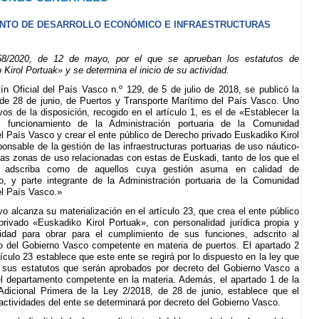
NTO DE DESARROLLO ECONÓMICO E INFRAESTRUCTURAS
/2020, de 12 de mayo, por el que se aprueban los estatutos de
Kirol Portuak» y se determina el inicio de su actividad.
ín Oficial del País Vasco n.º 129, de 5 de julio de 2018, se publicó la
de 28 de junio, de Puertos y Transporte Marítimo del País Vasco. Uno
vos de la disposición, recogido en el artículo 1, es el de «Establecer la
y funcionamiento de la Administración portuaria de la Comunidad
 País Vasco y crear el ente público de Derecho privado Euskadiko Kirol
ponsable de la gestión de las infraestructuras portuarias de uso náutico-
 las zonas de uso relacionadas con estas de Euskadi, tanto de los que el
e adscriba como de aquellos cuya gestión asuma en calidad de
o, y parte integrante de la Administración portuaria de la Comunidad
l País Vasco.»
vo alcanza su materialización en el artículo 23, que crea el ente público
rivado «Euskadiko Kirol Portuak», con personalidad jurídica propia y
idad para obrar para el cumplimiento de sus funciones, adscrito al
 del Gobierno Vasco competente en materia de puertos. El apartado 2
tículo 23 establece que este ente se regirá por lo dispuesto en la ley que
 sus estatutos que serán aprobados por decreto del Gobierno Vasco a
l departamento competente en la materia. Además, el apartado 1 de la
Adicional Primera de la Ley 2/2018, de 28 de junio, establece que el
s actividades del ente se determinará por decreto del Gobierno Vasco.