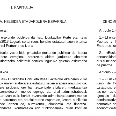
I. KAPITULUA
RA, HELBIDEA ETA JARDUERA-ESPARRUA
DENOMI
aera.
Artículo 1.
 erakunde publikoa da hau, Euskadiko Portu eta Itsas
1.– El ente
/2018 Legeak sortu zuen, honako estatutu hauen bitartez
Puertos y T
irol Portuak» du izena.
Estatutos, s
tuak» zuzenbide pribatuko erakunde publikoa da, izaera
2.– «Eusk
 bere zereginak betetzeko aldera jarduteko ahalmen
personalidad
rlaritzako sailetatik portuen inguruko gaietan eskumena
sus funcione
de puertos.
idikoa.
Articulo 2.
tuak» Euskadiko Portu eta Itsas Garraioko ekainaren 28ko
1.– «Euskad
kanaren arabera eta estatutu hauen arabera arautuko da.
junio, de P
e jarduera, oro har, zuzenbide zibilaren, merkataritza
Estatutos. S
uzenbidearen mende egongo da, ahal administratiboak
las normas d
etan izan ezik, horiek zuzenbide administratiboaren mende
ejercicio 
ko harreman eta antolaketaren esparruan, izaera publikoko
administrat
ende jartzen da, aurrekontu-, ekonomia- eta finantza-
normativa de
 ondarea, kontratazioa edo funtzionarioak diren kontuan
económico-fin