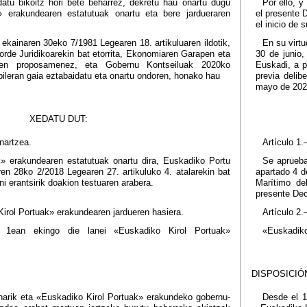
atu bikoitz hori bete beharrez, dekretu hau onartu dugu
Por ello, y
» erakundearen estatutuak onartu eta bere jardueraren
el presente 
el inicio de 
ekainaren 30eko 7/1981 Legearen 18. artikuluaren ildotik,
En su virtu
rde Juridikoarekin bat etorrita, Ekonomiaren Garapen eta
30 de junio
uaren proposamenez, eta Gobernu Kontseiluak 2020ko
Euskadi, a p
ileran gaia eztabaidatu eta onartu ondoren, honako hau
previa delib
mayo de 202
XEDATU DUT:
onartzea.
Artículo 1.
» erakundearen estatutuak onartu dira, Euskadiko Portu
Se aprueba
ren 28ko 2/2018 Legearen 27. artikuluko 4. atalarekin bat
apartado 4 d
ni erantsirik doakion testuaren arabera.
Marítimo d
presente Dec
Kirol Portuak» erakundearen jardueren hasiera.
Artículo 2.
n 1ean ekingo die lanei «Euskadiko Kirol Portuak»
«Euskadiko 
DISPOSICIÓ
harik eta «Euskadiko Kirol Portuak» erakundeko gobernu-
Desde el 1