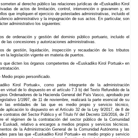
 someten al derecho público las relaciones jurídicas de «Euskadiko Kirol
ivadas de actos de limitación, control, intervención o gravamen y, en
llos que impliquen el ejercicio de potestades administrativas, incluido el
silencio administrativo y la impugnación de sus actos. En particular, son
cter administrativo los siguientes:
os de ordenación y gestión del dominio público portuario, incluido el
 de las concesiones y autorizaciones administrativas.
os de gestión, liquidación, inspección y recaudación de los tributos
en la legislación vigente en materia de puertos.
os que dicten los órganos competentes de «Euskadiko Kirol Portuak» en
ontratación.
– Medio propio personificado.
adiko Kirol Portuak», como parte integrante de la administración
, en virtud de lo dispuesto en el artículo 7.3 b) del Texto Refundido de la
ipios Ordenadores de la Hacienda General del País Vasco, aprobado por
egislativo 1/1997, de 11 de noviembre, realizará la parte esencial de su
on las entidades de las que es medio propio y servicio técnico,
 de aplicación lo dispuesto en el Artículo 32 de la Ley 9/2017, de 8 de
e contratos del Sector Público y el Título IV del Decreto 116/2016, de 27
bre el régimen de la contratación del sector público de la Comunidad
Euskadi, relativo a encargos a medios propios y servicios técnicos.
mentos de la Administración General de la Comunidad Autónoma y las
des para las que «Euskadiko Kirol Portuak» es medio propio y servicio