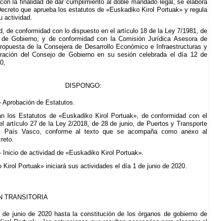
 con la finalidad de dar cumplimiento al doble mandado legal, se elabora
Decreto que aprueba los estatutos de «Euskadiko Kirol Portuak» y regula
su actividad.
d, de conformidad con lo dispuesto en el artículo 18 de la Ley 7/1981, de
, de Gobierno, y de conformidad con la Comisión Jurídica Asesora de
ropuesta de la Consejera de Desarrollo Económico e Infraestructuras y
eración del Consejo de Gobierno en su sesión celebrada el día 12 de
0,
DISPONGO:
– Aprobación de Estatutos.
n los Estatutos de «Euskadiko Kirol Portuak», de conformidad con el
el artículo 27 de la Ley 2/2018, de 28 de junio, de Puertos y Transporte
el País Vasco, conforme al texto que se acompaña como anexo al
reto.
– Inicio de actividad de «Euskadiko Kirol Portuak».
Kirol Portuak» iniciará sus actividades el día 1 de junio de 2020.
N TRANSITORIA
 de junio de 2020 hasta la constitución de los órganos de gobierno de