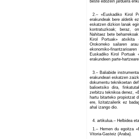
beste edozein jarduera enka
2.– «Euskadiko Kirol P
erakundeak bere aldetik ez
eskatzen dizkion lanak egin
kontratuzkoak; beraz, o
Nahitaez bete beharrekoak 
Kirol Portuak» atxikita
Orokorreko sailaren ara
ekonomiko-finantzarioaren i
Euskadiko Kirol Portuak «
erakundeen parte-hartzeare
3.– Baliabide instrumenta
erakundeari eskatzen zaizk
dokumentu teknikoetan defi
balioetsiko dira, finkatut
zerbitzu teknikoa denez, «
hartu bitarteko propiotzat 
ere, lizitatzailerik ez ba
ahal izango dio.
4. artikulua.– Helbidea et
1.– Hemen du egoitza «E
Vitoria-Gasteiz (Araba).