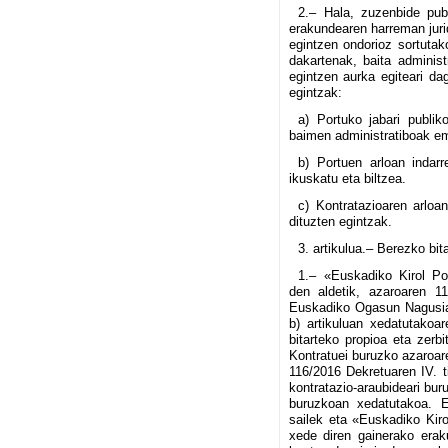
2.– Hala, zuzenbide pub
erakundearen harreman juri
egintzen ondorioz sortutak
dakartenak, baita administ
egintzen aurka egiteari da
egintzak:
a) Portuko jabari publi
baimen administratiboak e
b) Portuen arloan indarr
ikuskatu eta biltzea.
c) Kontratazioaren arlo
dituzten egintzak.
3. artikulua.– Berezko bit
1.– «Euskadiko Kirol Por
den aldetik, azaroaren 1
Euskadiko Ogasun Nagusiar
b) artikuluan xedatutakoa
bitarteko propioa eta zerb
Kontratuei buruzko azaroar
116/2016 Dekretuaren IV. t
kontratazio-araubideari bur
buruzkoan xedatutakoa. E
sailek eta «Euskadiko Kiro
xede diren gainerako erak