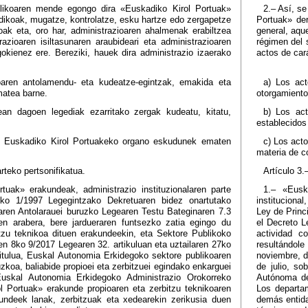
likoaren mende egongo dira «Euskadiko Kirol Portuak»
2.– Así, se
dikoak, mugatze, kontrolatze, esku hartze edo zergapetze
Portuak» der
oak eta, oro har, administrazioaren ahalmenak erabiltzea
general, aque
razioaren isiltasunaren araubideari eta administrazioaren
régimen del 
gokienez ere. Bereziki, hauek dira administrazio izaerako
actos de cará
koaren antolamendu- eta kudeatze-egintzak, emakida eta
a) Los act
matea barne.
otorgamiento
ean dagoen legediak ezarritako zergak kudeatu, kitatu,
b) Los act
establecidos 
an Euskadiko Kirol Portuakeko organo eskudunek ematen
c) Los act
materia de c
arteko pertsonifikatua.
Artículo 3.
tuak» erakundeak, administrazio instituzionalaren parte
1.– «Eusk
1ko 1/1997 Legegintzako Dekretuaren bidez onartutako
institucional
en Antolarauei buruzko Legearen Testu Bateginaren 7.3
Ley de Princ
ren arabera, bere jardueraren funtsezko zatia egingo du
el Decreto L
itzu teknikoa dituen erakundeekin, eta Sektore Publikoko
actividad c
en 8ko 9/2017 Legearen 32. artikuluan eta uztailaren 27ko
resultándole
itulua, Euskal Autonomia Erkidegoko sektore publikoaren
noviembre, d
uzkoa, baliabide propioei eta zerbitzuei egindako enkarguei
de julio, so
uskal Autonomia Erkidegoko Administrazio Orokorreko
Autónoma de 
l Portuak» erakunde propioaren eta zerbitzu teknikoaren
Los departa
undeek lanak, zerbitzuak eta xedearekin zerikusia duen
demás entida