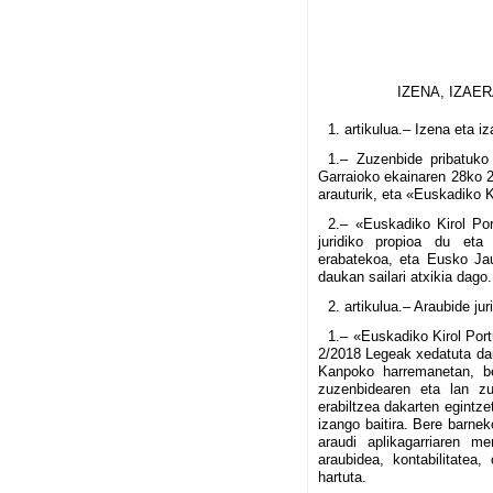
IZENA, IZAE
1. artikulua.– Izena eta iz
1.– Zuzenbide pribatuko
Garraioko ekainaren 28ko 2
arauturik, eta «Euskadiko K
2.– «Euskadiko Kirol Por
juridiko propioa du eta
erabatekoa, eta Eusko Jau
daukan sailari atxikia dago.
2. artikulua.– Araubide jur
1.– «Euskadiko Kirol Por
2/2018 Legeak xedatuta dau
Kanpoko harremanetan, ber
zuzenbidearen eta lan z
erabiltzea dakarten egintz
izango baitira. Bere barne
araudi aplikagarriaren m
araubidea, kontabilitatea,
hartuta.