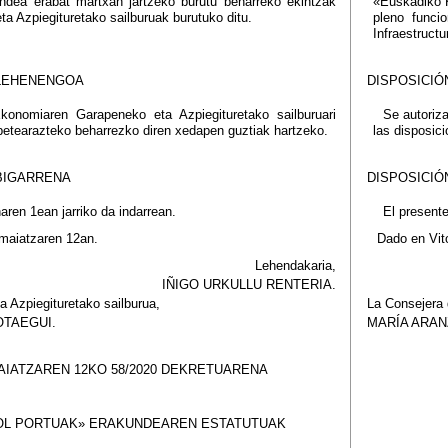
undea erabat martxan jartzeko burutu beharreko ekintzak
«Euskadiko K
 Azpiegituretako sailburuak burutuko ditu.
pleno funci
Infraestructu
LEHENENGOA
DISPOSICIÓ
onomiaren Garapeneko eta Azpiegituretako sailburuari
Se autoriza
betearazteko beharrezko diren xedapen guztiak hartzeko.
las disposici
BIGARRENA
DISPOSICIÓ
ren 1ean jarriko da indarrean.
El presente
 maiatzaren 12an.
Dado en Vit
Lehendakaria,
IÑIGO URKULLU RENTERIA.
 Azpiegituretako sailburua,
La Consejera 
OTAEGUI.
MARÍA ARAN
AIATZAREN 12KO 58/2020 DEKRETUARENA
OL PORTUAK» ERAKUNDEAREN ESTATUTUAK