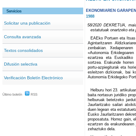
EKONOMIAREN GARAPEN 
Servicios
1988
Solicitar una publicación
58/2020 DEKRETUA, maiat
estatutuak onartzeko eta 
Consulta avanzada
EAEko Portuen eta Itsas 
Agintaritzaren Aldizkaria
zenbakian. Xedapenaren h
Textos consolidados
«Autonomia Erkidegoaren 
ezartzea eta Euskadiko 
sortzea. Erakunde horren 
Difusión selectiva
portu-azpiegiturak eta hori
esleitzen dizkionak, bai 
Autonomia Erkidegoko Portu
Verificación Boletín Electrónico
Helburu hori 23. artikulu
Último boletín
RSS
baita nortasun juridiko pro
helburuak betetzeko jardu
Jaurlaritzako sailari atxi
duen legean eta estatutuet
Eusko Jaurlaritzaren dekret
proposatuta. Horrez gain, 
ezartzen da erakundearen j
zehaztuko dela.