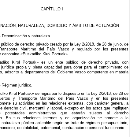
CAPÍTULO I
NACIÓN, NATURALEZA, DOMICILIO Y ÁMBITO DE ACTUACIÓN
– Denominación y naturaleza.
 público de derecho privado creado por la Ley 2/2018, de 28 de junio, de
ransporte Marítimo del País Vasco y regulado por los presentes
e denomina «Euskadiko Kirol Portuak».
adiko Kirol Portuak» es un ente público de derecho privado, con
 jurídica propia y plena capacidad para obrar para el cumplimiento de
s, adscrito al departamento del Gobierno Vasco competente en materia
– Régimen jurídico.
iko Kirol Portuak» se regirá por lo dispuesto en la Ley 2/2018, de 28 de
uertos y Transporte Marítimo del País Vasco y en los presentes
omete su actividad en las relaciones externas, con carácter general, a
e derecho civil, mercantil y laboral, excepto en los actos que impliquen
de potestades administrativas que estarán sujetos al derecho
ivo. En sus relaciones internas y de organización se somete a la
 naturaleza pública aplicable según se trate de régimen presupuestario,
anciero, contabilidad, patrimonial, contratación o personal funcionario.