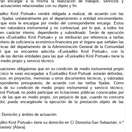
rán encargar a la misma la realización de trabajos, servicios y
 actuaciones relacionadas con su objeto y fin.
diko Kirol Portuak» vendrá obligada a realizar, de acuerdo con las
s fijadas unilateralmente por el departamento o entidad encomendante,
s que este le encargue por medio del correspondiente encargo. Estos
nen naturaleza instrumental y no contractual, por lo que, a todos los
nen carácter interno, dependiente y subordinado. Serán de ejecución
para «Euskadiko Kirol Portuak» y se retribuirán por referencia a tarifas
riterio de suficiencia económico-financiera por el órgano que señalen las
nicas del departamento de la Administración General de la Comunidad
l que se encuentre adscrita «Euskadiko Kirol Portuak», con la
n de las demás entidades para las que «Euskadiko Kirol Portuak» tiene la
 medio propio y servicio técnico.
tuaciones obligatorias que en su condición de medio instrumental propio
écnico le sean encargadas a Euskadiko Kirol Portuak estarán definidas,
sos, en proyectos, memorias u otros documentos técnicos, y valoradas
spondiente presupuesto, de acuerdo con las tarifas fijadas. Como
a de su condición de medio propio instrumental y servicio técnico,
rol Portuak no podrá participar en licitaciones públicas convocadas por
s de las que es medio propio, sin perjuicio de que, cuando no concurra
ador, pueda encargársele la ejecución de la prestación objeto de las
– Domicilio y ámbito de actuación.
iko Kirol Portuak» tiene su domicilio en C/ Donostia-San Sebastián, n.º
Gasteiz (Álava).