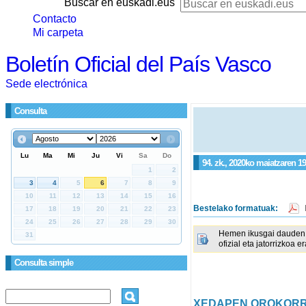
Buscar en euskadi.eus
Contacto
Mi carpeta
Boletín Oficial del País Vasco
Sede electrónica
Consulta
94. zk., 2020ko maiatzaren 19
Bestelako formatuak:
Hemen ikusgai dauden 
ofizial eta jatorrizkoa e
Consulta simple
XEDAPEN OROKOR