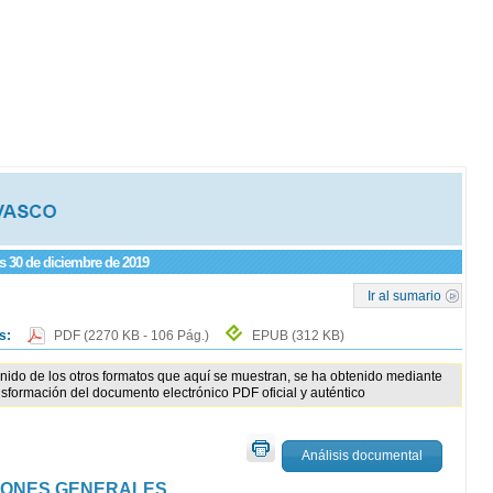
es 30 de diciembre de 2019
Ir al sumario
os:
PDF
(2270 KB - 106 Pág.)
EPUB
(312 KB)
enido de los otros formatos que aquí se muestran, se ha obtenido mediante
nsformación del documento electrónico PDF oficial y auténtico
Análisis documental
IONES GENERALES