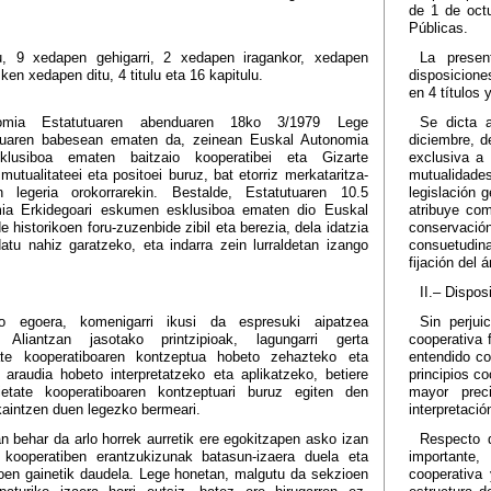
de 1 de octu
Públicas.
u, 9 xedapen gehigarri, 2 xedapen iragankor, xedapen
La presen
ken xedapen ditu, 4 titulu eta 16 kapitulu.
disposicione
en 4 títulos 
omia Estatutuaren abenduaren 18ko 3/1979 Lege
Se dicta 
uluaren babesean ematen da, zeinean Euskal Autonomia
diciembre, d
klusiboa ematen baitzaio kooperatibei eta Gizarte
exclusiva a
tualitateei eta positoei buruz, bat etorriz merkataritza-
mutualidade
 legeria orokorrarekin. Bestalde, Estatutuaren 10.5
legislación 
mia Erkidegoari eskumen esklusiboa ematen dio Euskal
atribuye co
e historikoen foru-zuzenbide zibil eta berezia, dela idatzia
conservación,
datu nahiz garatzeko, eta indarra zein lurraldetan izango
consuetudina
fijación del á
II.– Dispos
o egoera, komenigarri ikusi da espresuki aipatzea
Sin perju
 Aliantzan jasotako printzipioak, lagungarri gerta
cooperativa 
ate kooperatiboaren kontzeptua hobeto zehazteko eta
entendido co
 araudia hobeto interpretatzeko eta aplikatzeko, betiere
principios c
etate kooperatiboaren kontzeptuari buruz egiten den
mayor prec
kaintzen duen legezko bermeari.
interpretació
n behar da arlo horrek aurretik ere egokitzapen asko izan
Respecto 
z kooperatiben erantzukizunak batasun-izaera duela eta
importante,
oen gainetik daudela. Lege honetan, malgutu da sekzioen
cooperativa