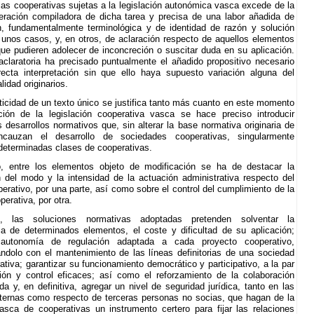
 las cooperativas sujetas a la legislación autonómica vasca excede de la
ración compiladora de dicha tarea y precisa de una labor añadida de
, fundamentalmente terminológica y de identidad de razón y solución
n unos casos, y, en otros, de aclaración respecto de aquellos elementos
ue pudieren adolecer de inconcreción o suscitar duda en su aplicación.
aclaratoria ha precisado puntualmente el añadido propositivo necesario
ecta interpretación sin que ello haya supuesto variación alguna del
alidad originarios.
ticidad de un texto único se justifica tanto más cuanto en este momento
ción de la legislación cooperativa vasca se hace preciso introducir
 desarrollos normativos que, sin alterar la base normativa originaria de
cauzan el desarrollo de sociedades cooperativas, singularmente
determinadas clases de cooperativas.
, entre los elementos objeto de modificación se ha de destacar la
n del modo y la intensidad de la actuación administrativa respecto del
erativo, por una parte, así como sobre el control del cumplimiento de la
perativa, por otra.
, las soluciones normativas adoptadas pretenden solventar la
a de determinados elementos, el coste y dificultad de su aplicación;
 autonomía de regulación adaptada a cada proyecto cooperativo,
ándolo con el mantenimiento de las líneas definitorias de una sociedad
tiva; garantizar su funcionamiento democrático y participativo, a la par
ón y control eficaces; así como el reforzamiento de la colaboración
da y, en definitiva, agregar un nivel de seguridad jurídica, tanto en las
nternas como respecto de terceras personas no socias, que hagan de la
vasca de cooperativas un instrumento certero para fijar las relaciones