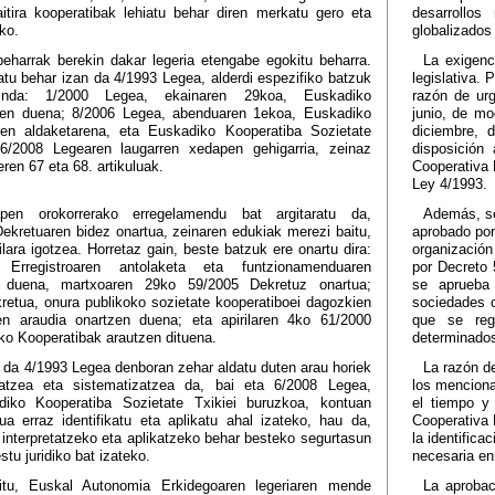
itira kooperatibak lehiatu behar diren merkatu gero eta
desarrollo
ko.
globalizados
beharrak berekin dakar legeria etengabe egokitu beharra.
La exigenc
atu behar izan da 4/1993 Legea, alderdi espezifiko batzuk
legislativa. 
ginda: 1/2000 Legea, ekainaren 29koa, Euskadiko
razón de urg
zen duena; 8/2006 Legea, abenduaren 1ekoa, Euskadiko
junio, de mo
ren aldaketarena, eta Euskadiko Kooperatiba Sozietate
diciembre, 
6/2008 Legearen laugarren xedapen gehigarria, zeinaz
disposición
ren 67 eta 68. artikuluak.
Cooperativa 
Ley 4/1993.
apen orokorrerako erregelamendu bat argitaratu da,
Además, se
kretuaren bidez onartua, zeinaren edukiak merezi baitu,
aprobado por
ilara igotzea. Horretaz gain, beste batzuk ere onartu dira:
organización
 Erregistroaren antolaketa eta funtzionamenduaren
por Decreto 
 duena, martxoaren 29ko 59/2005 Dekretuz onartua;
se aprueba 
retua, onura publikoko sozietate kooperatiboei dagozkien
sociedades c
en araudia onartzen duena; eta apirilaren 4ko 61/2000
que se regu
o Kooperatibak arautzen dituena.
determinados
a da 4/1993 Legea denboran zehar aldatu duten arau horiek
La razón de
atzea eta sistematizatzea da, bai eta 6/2008 Legea,
los menciona
iko Kooperatiba Sozietate Txikiei buruzkoa, kontuan
el tiempo y
ua erraz identifikatu eta aplikatu ahal izateko, hau da,
Cooperativa 
 interpretatzeko eta aplikatzeko behar besteko segurtasun
la identifica
tu juridiko bat izateko.
necesaria en 
tu, Euskal Autonomia Erkidegoaren legeriaren mende
La aprobac