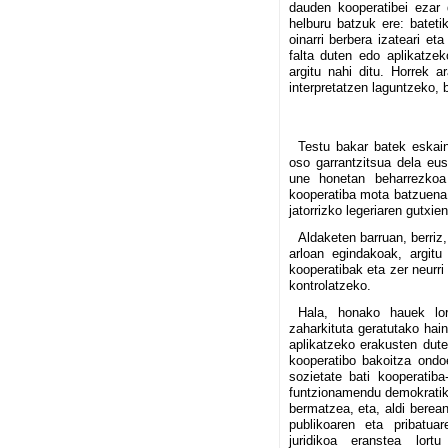
dauden kooperatibei ezar 
helburu batzuk ere: bateti
oinarri berbera izateari et
falta duten edo aplikatze
argitu nahi ditu. Horrek 
interpretatzen laguntzeko, 
Testu bakar batek eskain
oso garrantzitsua dela eus
une honetan beharrezkoa
kooperatiba mota batzuena,
jatorrizko legeriaren gutxie
Aldaketen barruan, berriz
arloan egindakoak, argitu
kooperatibak eta zer neurri
kontrolatzeko.
Hala, honako hauek lo
zaharkituta geratutako hain
aplikatzeko erakusten dute
kooperatibo bakoitza ondo
sozietate bati kooperatiba
funtzionamendu demokratik
bermatzea, eta, aldi berea
publikoaren eta pribatua
juridikoa eranstea lort