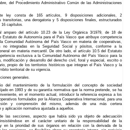
bre, del Procedimiento Administrativo Común de las Administraciones
te ley consta de 165 artículos, 9 disposiciones adicionales, 2
s transitorias, una derogatoria y 5 disposiciones finales, estructurados
y 16 capítulos.
al amparo del artículo 10.23 de la Ley Orgánica 3/1979, de 18 de
e Estatuto de Autonomía para el País Vasco que atribuye competencia
 la Comunidad Autónoma del País Vasco en materia de cooperativas,
s no integradas en la Seguridad Social y pósitos, conforme a la
general en materia mercantil. De otro lado, el artículo 10.5 del Estatuto
mpetencia exclusiva a la Comunidad Autónoma del País Vasco para la
 modificación y desarrollo del derecho civil, foral y especial, escrito o
rio, propio de los territorios históricos que integran el País Vasco y la
mbito territorial de su vigencia.
iciones generales.
icio del mantenimiento de la formulación del concepto de sociedad
fijado en 1993 y de su garantía normativa que la norma pretende, se ha
nveniente, en el momento actual, introducir la referencia expresa a los
ooperativos formulados por la Alianza Cooperativa Internacional, para una
isión y comprensión del mismo, además de una más certera
n y aplicación normativa ajustada a aquellos.
de las secciones, aspecto que había sido ya objeto de adecuación
 insistiéndose en el carácter unitario de la responsabilidad de la
 y en la prioridad de sus órganos en relación con la derivada de la