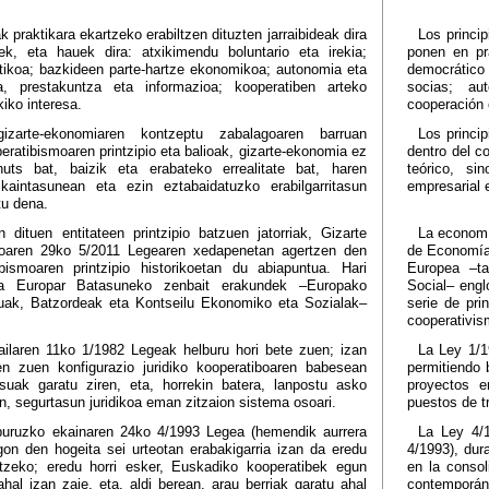
 praktikara ekartzeko erabiltzen dituzten jarraibideak dira
Los princi
iek, eta hauek dira: atxikimendu boluntario eta irekia;
ponen en prá
tikoa; bazkideen parte-hartze ekonomikoa; autonomia eta
democrático
a, prestakuntza eta informazioa; kooperatiben arteko
socias; au
kiko interesa.
cooperación 
izarte-ekonomiaren kontzeptu zabalagoaren barruan
Los princi
eratibismoaren printzipio eta balioak, gizarte-ekonomia ez
dentro del c
huts bat, baizik eta erabateko errealitate bat, haren
teórico, si
bikaintasunean eta ezin eztabaidatuzko erabilgarritasun
empresarial e
tu dena.
n dituen entitateen printzipio batzuen jatorriak, Gizarte
La economí
oaren 29ko 5/2011 Legearen xedapenetan agertzen den
de Economía 
ibismoaren printzipio historikoetan du abiapuntua. Hari
Europea –t
ira Europar Batasuneko zenbait erakundek –Europako
Social– eng
uak, Batzordeak eta Kontseilu Ekonomiko eta Sozialak–
serie de pri
cooperativis
ailaren 11ko 1/1982 Legeak helburu hori bete zuen; izan
La Ley 1/1
en zuen konfigurazio juridiko kooperatiboaren babesean
permitiendo 
tsuak garatu ziren, eta, horrekin batera, lanpostu asko
proyectos e
ean, segurtasun juridikoa eman zitzaion sistema osoari.
puestos de t
buruzko ekainaren 24ko 4/1993 Legea (hemendik aurrera
La Ley 4/1
on den hogeita sei urteotan erabakigarria izan da eredu
4/1993), dur
katzeko; eredu horri esker, Euskadiko kooperatibek egun
en la consol
hal izan zaie, eta, aldi berean, arau berriak garatu ahal
contemporán