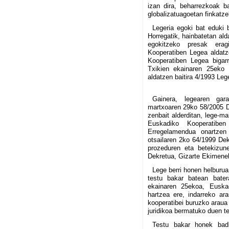
izan dira, beharrezkoak ba
globalizatuagoetan finkatze
Legeria egoki bat eduki 
Horregatik, hainbatetan ald
egokitzeko presak era
Kooperatiben Legea aldat
Kooperatiben Legea bigar
Txikien ekainaren 25eko 
aldatzen baitira 4/1993 Lege
Gainera, legearen gar
martxoaren 29ko 58/2005 De
zenbait alderditan, lege-ma
Euskadiko Kooperatiben
Erregelamendua onartzen
otsailaren 2ko 64/1999 Dek
prozeduren eta betekizun
Dekretua, Gizarte Ekimenek
Lege berri honen helburu
testu bakar batean bater
ekainaren 25ekoa, Euskad
hartzea ere, indarreko ara
kooperatibei buruzko araua
juridikoa bermatuko duen tes
Testu bakar honek badi