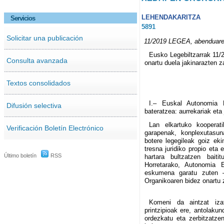
LEHENDAKARITZA
Servicios
5891
Solicitar una publicación
11/2019 LEGEA, abenduare
Eusko Legebiltzarrak 11/
Consulta avanzada
onartu duela jakinarazten za
Textos consolidados
I.– Euskal Autonomia E
Difusión selectiva
bateratzea: aurrekariak eta 
Lan elkartuko kooperati
Verificación Boletín Electrónico
garapenak, konplexutasun
botere legegileak goiz ek
tresna juridiko propio eta 
Último boletín
RSS
hartara bultzatzen baiti
Horretarako, Autonomia E
eskumena garatu zuten 
Organikoaren bidez onartu 
Komeni da aintzat izat
printzipioak ere, antolaku
ordezkatu eta zerbitzatzen