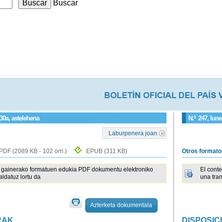
Buscar
30a, astelehena
N.º
247
, lun
Laburpenera joan
PDF
(2089 KB - 102 orri.)
EPUB
(311 KB)
Otros format
gainerako formatuen edukia PDF dokumentu elektroniko
El cont
raldatuz lortu da
una tra
Azterketa dokumentala
RAK
DISPOSIC