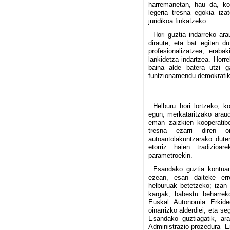
harremanetan, hau da, ko
legeria tresna egokia iza
juridikoa finkatzeko.
Hori guztia indarreko ara
diraute, eta bat egiten du
profesionalizatzea, eraba
lankidetza indartzea. Horre
baina alde batera utzi ga
funtzionamendu demokratiko
Helburu hori lortzeko, k
egun, merkataritzako araudi
eman zaizkien kooperatibe
tresna ezarri diren or
autoantolakuntzarako dute
etorriz haien tradizioa
parametroekin.
Esandako guztia kontuan
ezean, esan daiteke err
helburuak betetzeko; izan 
kargak, babestu beharrek
Euskal Autonomia Erkideg
oinarrizko alderdiei, eta s
Esandako guztiagatik, ara
Administrazio-prozedura 