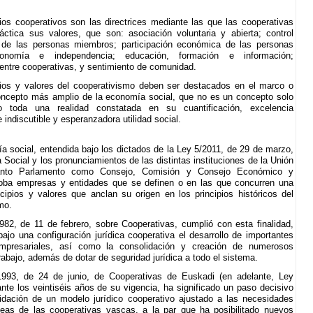
pios cooperativos son las directrices mediante las que las cooperativas
ctica sus valores, que son: asociación voluntaria y abierta; control
 de las personas miembros; participación económica de las personas
tonomía e independencia; educación, formación e información;
entre cooperativas, y sentimiento de comunidad.
pios y valores del cooperativismo deben ser destacados en el marco o
oncepto más amplio de la economía social, que no es un concepto solo
no toda una realidad constatada en su cuantificación, excelencia
 indiscutible y esperanzadora utilidad social.
a social, entendida bajo los dictados de la Ley 5/2011, de 29 de marzo,
Social y los pronunciamientos de las distintas instituciones de la Unión
anto Parlamento como Consejo, Comisión y Consejo Económico y
loba empresas y entidades que se definen o en las que concurren una
ncipios y valores que anclan su origen en los principios históricos del
mo.
982, de 11 de febrero, sobre Cooperativas, cumplió con esta finalidad,
bajo una configuración jurídica cooperativa el desarrollo de importantes
mpresariales, así como la consolidación y creación de numerosos
rabajo, además de dotar de seguridad jurídica a todo el sistema.
993, de 24 de junio, de Cooperativas de Euskadi (en adelante, Ley
ante los veintiséis años de su vigencia, ha significado un paso decisivo
idación de un modelo jurídico cooperativo ajustado a las necesidades
eas de las cooperativas vascas, a la par que ha posibilitado nuevos