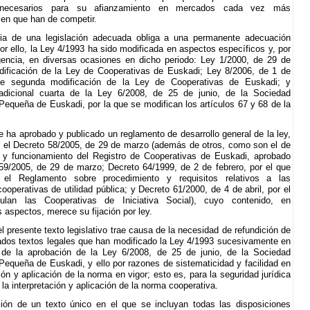
s necesarios para su afianzamiento en mercados cada vez más
 en que han de competir.
ia de una legislación adecuada obliga a una permanente adecuación
Por ello, la Ley 4/1993 ha sido modificada en aspectos específicos y, por
encia, en diversas ocasiones en dicho periodo: Ley 1/2000, de 29 de
dificación de la Ley de Cooperativas de Euskadi; Ley 8/2006, de 1 de
de segunda modificación de la Ley de Cooperativas de Euskadi; y
 adicional cuarta de la Ley 6/2008, de 25 de junio, de la Sociedad
Pequeña de Euskadi, por la que se modifican los artículos 67 y 68 de la
 ha aprobado y publicado un reglamento de desarrollo general de la ley,
 el Decreto 58/2005, de 29 de marzo (además de otros, como son el de
 y funcionamiento del Registro de Cooperativas de Euskadi, aprobado
59/2005, de 29 de marzo; Decreto 64/1999, de 2 de febrero, por el que
el Reglamento sobre procedimiento y requisitos relativos a las
ooperativas de utilidad pública; y Decreto 61/2000, de 4 de abril, por el
lan las Cooperativas de Iniciativa Social), cuyo contenido, en
 aspectos, merece su fijación por ley.
l presente texto legislativo trae causa de la necesidad de refundición de
dos textos legales que han modificado la Ley 4/1993 sucesivamente en
 de la aprobación de la Ley 6/2008, de 25 de junio, de la Sociedad
Pequeña de Euskadi, y ello por razones de sistematicidad y facilidad en
ción y aplicación de la norma en vigor; esto es, para la seguridad jurídica
la interpretación y aplicación de la norma cooperativa.
ión de un texto único en el que se incluyan todas las disposiciones