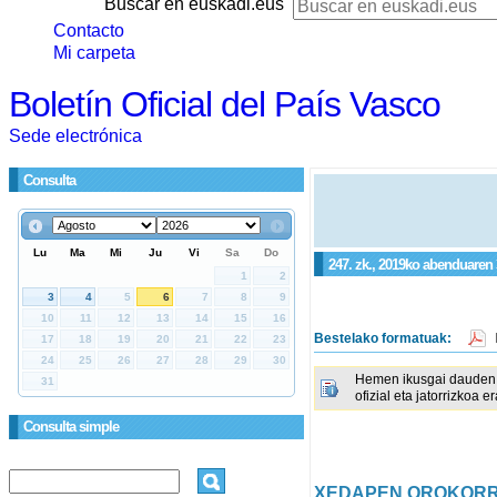
Buscar en euskadi.eus
Contacto
Mi carpeta
Boletín Oficial del País Vasco
Sede electrónica
Consulta
247. zk., 2019ko abenduaren 
Bestelako formatuak:
Hemen ikusgai dauden 
ofizial eta jatorrizkoa e
Consulta simple
XEDAPEN OROKOR