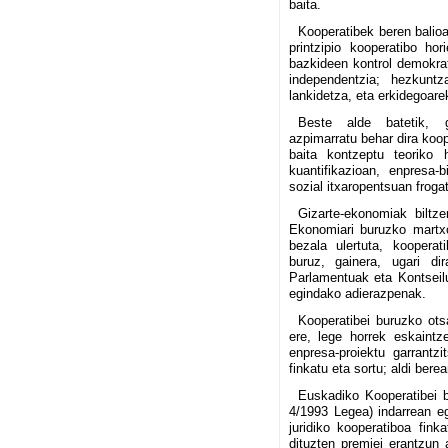
baita.
Kooperatibek beren balioak
printzipio kooperatibo hor
bazkideen kontrol demokra
independentzia; hezkuntz
lankidetza, eta erkidegoare
Beste alde batetik, g
azpimarratu behar dira koop
baita kontzeptu teoriko 
kuantifikazioan, enpresa-
sozial itxaropentsuan froga
Gizarte-ekonomiak biltze
Ekonomiari buruzko martx
bezala ulertuta, kooperat
buruz, gainera, ugari d
Parlamentuak eta Kontseil
egindako adierazpenak.
Kooperatibei buruzko ots
ere, lege horrek eskaintz
enpresa-proiektu garrantzi
finkatu eta sortu; aldi ber
Euskadiko Kooperatibei 
4/1993 Legea) indarrean eg
juridiko kooperatiboa fin
dituzten premiei erantzun a