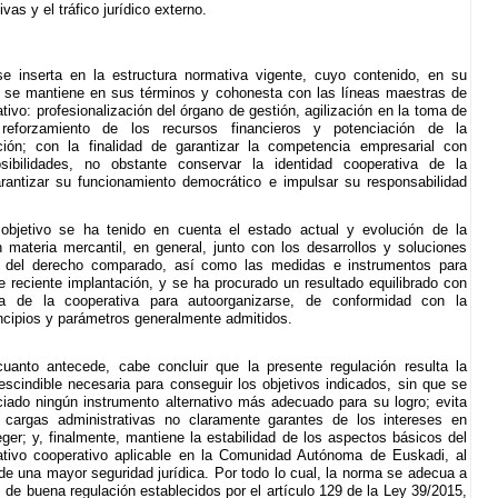
ivas y el tráfico jurídico externo.
se inserta en la estructura normativa vigente, cuyo contenido, en su
 se mantiene en sus términos y cohonesta con las líneas maestras de
tivo: profesionalización del órgano de gestión, agilización en la toma de
 reforzamiento de los recursos financieros y potenciación de la
ción; con la finalidad de garantizar la competencia empresarial con
osibilidades, no obstante conservar la identidad cooperativa de la
rantizar su funcionamiento democrático e impulsar su responsabilidad
objetivo se ha tenido en cuenta el estado actual y evolución de la
 materia mercantil, en general, junto con los desarrollos y soluciones
s del derecho comparado, así como las medidas e instrumentos para
 reciente implantación, y se ha procurado un resultado equilibrado con
a de la cooperativa para autoorganizarse, de conformidad con la
rincipios y parámetros generalmente admitidos.
cuanto antecede, cabe concluir que la presente regulación resulta la
scindible necesaria para conseguir los objetivos indicados, sin que se
iado ningún instrumento alternativo más adecuado para su logro; evita
s cargas administrativas no claramente garantes de los intereses en
eger; y, finalmente, mantiene la estabilidad de los aspectos básicos del
tivo cooperativo aplicable en la Comunidad Autónoma de Euskadi, al
de una mayor seguridad jurídica. Por todo lo cual, la norma se adecua a
s de buena regulación establecidos por el artículo 129 de la Ley 39/2015,