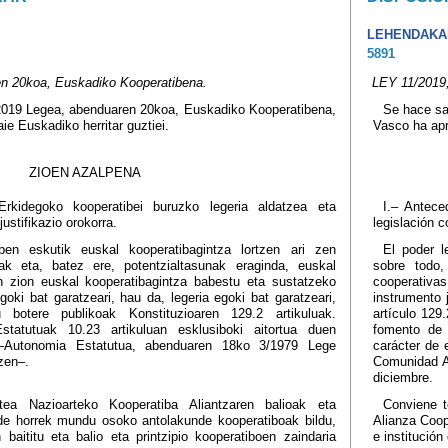
LEHENDAKA
5891
n 20koa, Euskadiko Kooperatibena.
LEY 11/2019,
2019 Legea, abenduaren 20koa, Euskadiko Kooperatibena,
Se hace sa
ie Euskadiko herritar guztiei.
Vasco ha apr
ZIOEN AZALPENA
rkidegoko kooperatibei buruzko legeria aldatzea eta
I.– Antece
justifikazio orokorra.
legislación 
ben eskutik euskal kooperatibagintza lortzen ari zen
El poder l
ak eta, batez ere, potentzialtasunak eraginda, euskal
sobre todo,
in zion euskal kooperatibagintza babestu eta sustatzeko
cooperativa
egoki bat garatzeari, hau da, legeria egoki bat garatzeari,
instrumento 
tu botere publikoak Konstituzioaren 129.2 artikuluak.
artículo 129
statutuak 10.23 artikuluan esklusiboki aitortua duen
fomento de 
–Autonomia Estatutua, abenduaren 18ko 3/1979 Lege
carácter de 
zen–.
Comunidad A
diciembre.
ea Nazioarteko Kooperatiba Aliantzaren balioak eta
Conviene t
nde horrek mundu osoko antolakunde kooperatiboak bildu,
Alianza Coop
 baititu eta balio eta printzipio kooperatiboen zaindaria
e institució