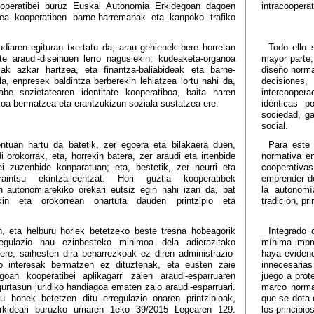
operatibei buruz Euskal Autonomia Erkidegoan dagoen
intracooperat
tea kooperatiben barne-harremanak eta kanpoko trafiko
udiaren egituran txertatu da; arau gehienek bere horretan
Todo ello 
te araudi-diseinuen lerro nagusiekin: kudeaketa-organoa
mayor parte,
kiak azkar hartzea, eta finantza-baliabideak eta barne-
diseño norma
la, enpresek baldintza berberekin lehiatzea lortu nahi da,
decisiones,
be sozietatearen identitate kooperatiboa, baita haren
intercoopera
a bermatzea eta erantzukizun soziala sustatzea ere.
idénticas p
sociedad, ga
social.
ontuan hartu da batetik, zer egoera eta bilakaera duen,
Para este 
 orokorrak, eta, horrekin batera, zer araudi eta irtenbide
normativa en
i zuzenbide konparatuan; eta, bestetik, zer neurri eta
cooperativa
aintsu ekintzaileentzat. Hori guztia kooperatibek
emprender de
n autonomiarekiko orekari eutsiz egin nahi izan da, bat
la autonomí
rekin eta orokorrean onartuta dauden printzipio eta
tradición, p
, eta helburu horiek betetzeko beste tresna hobeagorik
Integrado 
egulazio hau ezinbesteko minimoa dela adierazitako
mínima impre
ere, saihesten dira beharrezkoak ez diren administrazio-
haya evidenc
o interesak bermatzen ez dituztenak, eta eusten zaie
innecesaria
oan kooperatibei aplikagarri zaien araudi-esparruaren
juego a prot
egurtasun juridiko handiagoa ematen zaio araudi-esparruari.
marco norma
u honek betetzen ditu erregulazio onaren printzipioak,
que se dota 
Erkideari buruzko urriaren 1eko 39/2015 Legearen 129.
los principio