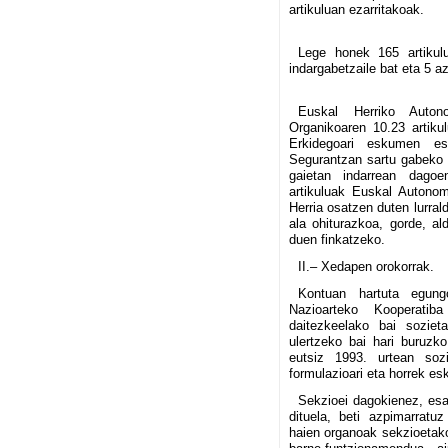
artikuluan ezarritakoak.
Lege honek 165 artikul
indargabetzaile bat eta 5 az
Euskal Herriko Auton
Organikoaren 10.23 artik
Erkidegoari eskumen es
Segurantzan sartu gabeko mu
gaietan indarrean dagoen
artikuluak Euskal Autono
Herria osatzen duten lurrald
ala ohiturazkoa, gorde, al
duen finkatzeko.
II.– Xedapen orokorrak.
Kontuan hartuta egung
Nazioarteko Kooperatiba
daitezkeelako bai soziet
ulertzeko bai hari buruzko
eutsiz 1993. urtean sozi
formulazioari eta horrek es
Sekzioei dagokienez, esa
dituela, beti azpimarratu
haien organoak sekzioetak