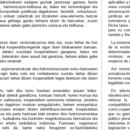
dakizkiekeen xedapen guztiak jasotzeaz gainera, beste
aplicables a
k, harmonizazio-helburua du, batez ere terminologiari eta
mera conside
a konponbide juridikoari dagokienez; bestetik, zehaztasun-
armonización
ko orduan zalantzak sor litzaketen arau-elementu batzuk
jurídicas, e
araua gehiago garatu beharra ekarri du batzuetan, zuzen
normativos q
betiere aldatu gabe jatorrizko zentzua eta helburua.
Dicha tarea 
para su corr
sentido y fin
tzen duen sistematizazioa dela eta, esan behar da hori
La sistema
kal kooperatiba-legeriak egun duen bilakaeraren barruan,
de la evolu
 delako sozietate kooperatiboen garapena, batez ere
determinados
 bideratuko duen araudi bat garatzea, betiere aldatu gabe
mínimos, en
neko oinarriak.
respecto de 
, azpimarratzekoak dira Administrazioaren esku-hartzearen
Así mismo
 egin baita nola eta zenbateraino sustatu behar dituen
actualizació
 ezarri behar dituen kooperatibek legea betetzen ote duten
fomento coop
legalidad coo
rtu nahi dira testu honetan emandako arauen bidez:
En efecto
bat alderdi gainditzea, kontuan harturik horien kostua eta
obsolescenci
n zailtasuna; kooperatiben autonomia indartzea, proiektu
reforzar la
en dagokion moduan erregulatzeko, betiere errespetatuz
compatibiliz
-izaera ematen dioten identifikazio-lerroak; kooperatiben
como coopera
oa eta parte hartzeari bide ematen dion funtzionamendua
que su gesti
n, kudeaketa eta kontrolen eraginkortasuna bermatzea eta
público priva
ren arteko lankidetza indartzea. Funtsean, segurtasun
relaciones i
u nahi da, barne nahiz hirugarren ez-bazkideekiko
legislación 