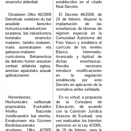
oinarrizko alderdiak.
establecidos en el citado
Real Decreto.
Otsailaren 24ko 46/2009
El Decreto 46/2009, de
Dekretuak xedatzen du bai
24 de febrero, dispone la
araubide bereziko
implantación de las
hizkuntza-irakaskuntzen
enseñanzas de idiomas de
ezarpena, bai irakaskuntza
régimen especial en la
horietako oinarrizko
Comunidad Autónoma del
mailaren, tarteko mailaren,
País Vasco y establece el
maila aurreratuaren eta
currículo de los niveles
gaitasun-mailaren
Básico, Intermedio,
curriculuma. Beharrezkoa
Avanzado y Aptitud de
da dekretu horren arauetan
dichas enseñanzas.
zenbait aldaketa egitea,
Resulta necesario
arestian aipatutako arauak
introducir modificaciones
aplikatzearren.
en la regulación
establecida por este
Decreto en aplicación de la
normativa arriba señalada.
Horrenbestez,
En su virtud, a propuesta
Hezkuntzako sailburuak
de la Consejera de
proposatuta, Euskadiko
Educación, de acuerdo
Aholku Batzorde
con la Comisión Jurídica
Juridikoarekin bat etorrita,
Asesora de Euskadi, una
Emakumeen eta Gizonen
vez realizados los trámites
Berdintasunerako
previstos en la Ley 4/2005,
otsailaren 18ko 4/2005
de 18 de febrero, para la