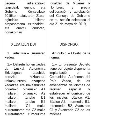
Legeak adierazitako
Igualdad de Mujeres y
izapideak eginda, eta
Hombres, y previa
Gobernu Kontseiluak
deliberación y aprobación
2019ko maiatzaren 21ean
del Consejo de Gobierno
egindako bileran
en su sesión celebrada el
proposamena eztabaidatu
día 21 de mayo de 2019,
eta onartu ondoren,
honako hau
XEDATZEN DUT:
DISPONGO:
1. artikulua.– Arauaren
Artículo 1.– Objeto de la
xedea.
norma.
1.– Dekretu honen xedea
1.– El presente Decreto
da Euskal Autonomia
tiene por objeto disponer la
Erkidegoan araubide
implantación, en la
bereziko hizkuntza-
Comunidad Autónoma del
irakaskuntzen ezarpena
País Vasco, de las
xedatzea eta irakaskuntza
enseñanzas de idiomas de
horietako oinarrizko A1
régimen especial y
mailaren, oinarrizko A2
establecer el currículo de
mailaren, tarteko B1
los niveles Básico A1,
mailaren, tarteko B2
Básico A2, Intermedio B1,
mailaren, C1 maila
Intermedio B2, Avanzado
aurreratuaren eta C2 maila
C1 y Avanzado C2 de las
aurreratuaren curriculuma
mismas.