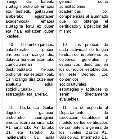
izango da, batetik,
general como
ziurtagiri orokorrak ematea
acreditaciones
eta, bestetik, gaitasunen
académicas por
araberako egiaztapen
competencias al alumnado
akademikoak ematea
que no obtenga el
ziurtagiria lortu ez duten
certificado y a petición del
eta hala eskatzen duten
mismo.
ikasleei.
10.– Hizkuntza-jarduera
10.– Las pruebas de
bakoitzerako proben
cada actividad de lengua
erreferentzia izango dira
tendrán como referente los
dekretu honetan ezarritako
objetivos generales y
curriculumetan
específicos descritos en
deskribatutako helburu
los currículos establecidos
orokorrak eta espezifikoak.
en este Decreto. Los
Ezin izango dira zuzenean
contenidos
ebaluatu eduki
socioculturales,
soziokulturalak,
estrategias y actitudes no
estrategiak eta jarrerak.
serán directamente
evaluables.
11.– Hezkuntza Sailari
11.– Le corresponde al
dagokio gaitasun
Departamento de
orokorreko ziurtagirien
Educación establecer el
eredua ezartzea oinarrizko
modelo de los certificados
A1, oinarrizko A2, tarteko
de competencia general de
B1 eta tarteko B2
los niveles Básico A1,
mailetarako, C1 maila
Básico A2, Intermedio B1,