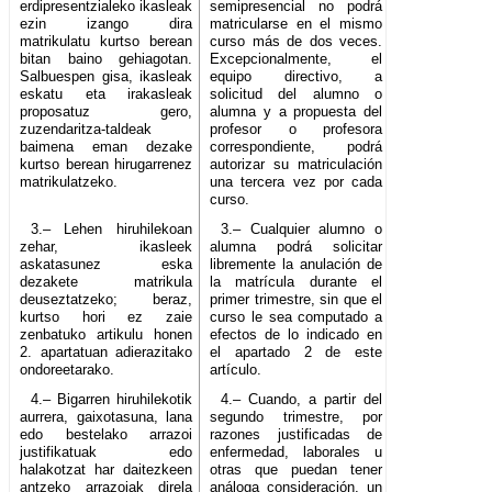
erdipresentzialeko ikasleak
semipresencial no podrá
ezin izango dira
matricularse en el mismo
matrikulatu kurtso berean
curso más de dos veces.
bitan baino gehiagotan.
Excepcionalmente, el
Salbuespen gisa, ikasleak
equipo directivo, a
eskatu eta irakasleak
solicitud del alumno o
proposatuz gero,
alumna y a propuesta del
zuzendaritza-taldeak
profesor o profesora
baimena eman dezake
correspondiente, podrá
kurtso berean hirugarrenez
autorizar su matriculación
matrikulatzeko.
una tercera vez por cada
curso.
3.– Lehen hiruhilekoan
3.– Cualquier alumno o
zehar, ikasleek
alumna podrá solicitar
askatasunez eska
libremente la anulación de
dezakete matrikula
la matrícula durante el
deuseztatzeko; beraz,
primer trimestre, sin que el
kurtso hori ez zaie
curso le sea computado a
zenbatuko artikulu honen
efectos de lo indicado en
2. apartatuan adierazitako
el apartado 2 de este
ondoreetarako.
artículo.
4.– Bigarren hiruhilekotik
4.– Cuando, a partir del
aurrera, gaixotasuna, lana
segundo trimestre, por
edo bestelako arrazoi
razones justificadas de
justifikatuak edo
enfermedad, laborales u
halakotzat har daitezkeen
otras que puedan tener
antzeko arrazoiak direla
análoga consideración, un