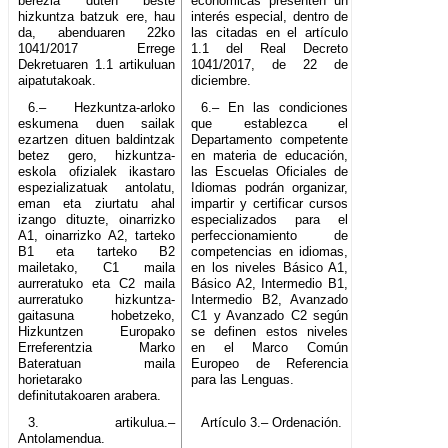
berezia duten beste
económicas presenten un
hizkuntza batzuk ere, hau
interés especial, dentro de
da, abenduaren 22ko
las citadas en el artículo
1041/2017 Errege
1.1 del Real Decreto
Dekretuaren 1.1 artikuluan
1041/2017, de 22 de
aipatutakoak.
diciembre.
6.– Hezkuntza-arloko
6.– En las condiciones
eskumena duen sailak
que establezca el
ezartzen dituen baldintzak
Departamento competente
betez gero, hizkuntza-
en materia de educación,
eskola ofizialek ikastaro
las Escuelas Oficiales de
espezializatuak antolatu,
Idiomas podrán organizar,
eman eta ziurtatu ahal
impartir y certificar cursos
izango dituzte, oinarrizko
especializados para el
A1, oinarrizko A2, tarteko
perfeccionamiento de
B1 eta tarteko B2
competencias en idiomas,
mailetako, C1 maila
en los niveles Básico A1,
aurreratuko eta C2 maila
Básico A2, Intermedio B1,
aurreratuko hizkuntza-
Intermedio B2, Avanzado
gaitasuna hobetzeko,
C1 y Avanzado C2 según
Hizkuntzen Europako
se definen estos niveles
Erreferentzia Marko
en el Marco Común
Bateratuan maila
Europeo de Referencia
horietarako
para las Lenguas.
definitutakoaren arabera.
3. artikulua.–
Artículo 3.– Ordenación.
Antolamendua.