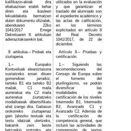
kalifikazio-aktak dira
utilizados en la evaluación
ebaluazioan erabili behar
y que garantizan el
diren eta ikasleen
traslado del alumnado son
lekualdaketa bermatzen
el expediente académico y
duten dokumentu ofizialak,
las actas de calificación,
abenduaren 22ko
en los términos
1041/2017 Errege
explicitados en artículo 8
Dekretuaren 8. artikuluan
del Real Decreto
adierazitakoarekin bat.
1041/2017, de 22 de
diciembre.
9. artikulua.– Probak eta
Artículo 9.– Pruebas y
ziurtapena.
certificación.
1.– Europako
1.– Siguiendo las
Kontseiluak eleaniztasuna
recomendaciones del
sustatzeko eman dituen
Consejo de Europa sobre
gomendioei jarraikiz,
el fomento del
tarteko B1 eta tarteko B2
plurilingüismo, se podrán
mailak, C1 maila
diversificar las
aurreratua eta C2 maila
modalidades de
aurreratua ziurtatzeko
certificación de los niveles
modalitateak dibertsifikatu
Intermedio B1, Intermedio
ahal izango dira. Gaitasun
B2, Avanzado C1 y
orokorreko ziurtapenaz
Avanzado C2. Además de
gain (ahozko testuak eta
la certificación de
testu idatziak ulertzeko,
competencia general, que
bakarrik zein beste
incluirá las actividades de
batzuekin sortzeko, eta
comprensión de textos