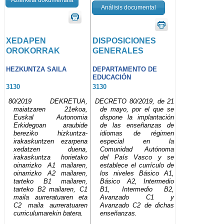
Análisis documental
XEDAPEN
DISPOSICIONES
OROKORRAK
GENERALES
HEZKUNTZA SAILA
DEPARTAMENTO DE
EDUCACIÓN
3130
3130
80/2019 DEKRETUA,
DECRETO 80/2019, de 21
maiatzaren 21ekoa,
de mayo, por el que se
Euskal Autonomia
dispone la implantación
Erkidegoan araubide
de las enseñanzas de
bereziko hizkuntza-
idiomas de régimen
irakaskuntzen ezarpena
especial en la
xedatzen duena,
Comunidad Autónoma
irakaskuntza horietako
del País Vasco y se
oinarrizko A1 mailaren,
establece el currículo de
oinarrizko A2 mailaren,
los niveles Básico A1,
tarteko B1 mailaren,
Básico A2, Intermedio
tarteko B2 mailaren, C1
B1, Intermedio B2,
maila aurreratuaren eta
Avanzado C1 y
C2 maila aurreratuaren
Avanzado C2 de dichas
curriculumarekin batera.
enseñanzas.