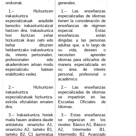
orokorrak.
generales.
1.– Hizkuntzen
1.– Las enseñanzas
irakaskuntza
especializadas de idiomas
espezializatuak araubide
tienen la consideración de
bereziko irakaskuntzatzat
enseñanzas de régimen
hartzen dira. Irakaskuntza
especial. Estas
hori bizitzan zehar
enseñanzas están
hizkuntzak ikasi nahi edo
dirigidas a las personas
behar dituzten
adultas que, a lo largo de
helduentzako irakaskuntza
su vida, deseen o
da, interes pertsonalen,
necesiten aprender
profesionalen edo
idiomas para utilizarlos de
akademikoen arloan modu
manera especializada en
espezializatu batean
su área de interés
erabiltzeko xedez.
personal, profesional o
académico.
2.– Hizkuntzen
2.– Las enseñanzas
irakaskuntza
especializadas de idiomas
espezializatuak hizkuntza-
se impartirán en las
eskola ofizialetan ematen
Escuelas Oficiales de
dira.
Idiomas.
3.– Irakaskuntza horiek
3.– Estas enseñanzas
maila hauen arabera daude
se organizan en los
antolatuta: oinarrizko A1,
niveles: Básico A1, Básico
oinarrizko A2, tarteko B1,
A2, Intermedio B1,
tarteko B2, C1 aurreratua
Intermedio B2, Avanzado