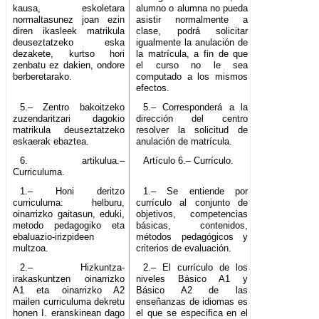
kausa, eskoletara
alumno o alumna no pueda
normaltasunez joan ezin
asistir normalmente a
diren ikasleek matrikula
clase, podrá solicitar
deuseztatzeko eska
igualmente la anulación de
dezakete, kurtso hori
la matrícula, a fin de que
zenbatu ez dakien, ondore
el curso no le sea
berberetarako.
computado a los mismos
efectos.
5.– Zentro bakoitzeko
5.– Corresponderá a la
zuzendaritzari dagokio
dirección del centro
matrikula deuseztatzeko
resolver la solicitud de
eskaerak ebaztea.
anulación de matrícula.
6. artikulua.–
Artículo 6.– Currículo.
Curriculuma.
1.– Honi deritzo
1.– Se entiende por
curriculuma: helburu,
currículo al conjunto de
oinarrizko gaitasun, eduki,
objetivos, competencias
metodo pedagogiko eta
básicas, contenidos,
ebaluazio-irizpideen
métodos pedagógicos y
multzoa.
criterios de evaluación.
2.– Hizkuntza-
2.– El currículo de los
irakaskuntzen oinarrizko
niveles Básico A1 y
A1 eta oinarrizko A2
Básico A2 de las
mailen curriculuma dekretu
enseñanzas de idiomas es
honen I. eranskinean dago
el que se especifica en el