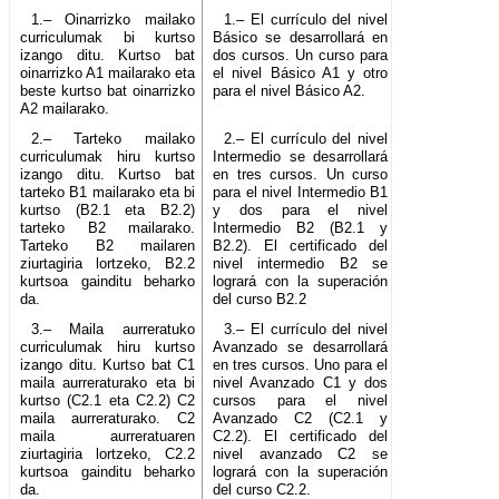
1.– Oinarrizko mailako
1.– El currículo del nivel
curriculumak bi kurtso
Básico se desarrollará en
izango ditu. Kurtso bat
dos cursos. Un curso para
oinarrizko A1 mailarako eta
el nivel Básico A1 y otro
beste kurtso bat oinarrizko
para el nivel Básico A2.
A2 mailarako.
2.– Tarteko mailako
2.– El currículo del nivel
curriculumak hiru kurtso
Intermedio se desarrollará
izango ditu. Kurtso bat
en tres cursos. Un curso
tarteko B1 mailarako eta bi
para el nivel Intermedio B1
kurtso (B2.1 eta B2.2)
y dos para el nivel
tarteko B2 mailarako.
Intermedio B2 (B2.1 y
Tarteko B2 mailaren
B2.2). El certificado del
ziurtagiria lortzeko, B2.2
nivel intermedio B2 se
kurtsoa gainditu beharko
logrará con la superación
da.
del curso B2.2
3.– Maila aurreratuko
3.– El currículo del nivel
curriculumak hiru kurtso
Avanzado se desarrollará
izango ditu. Kurtso bat C1
en tres cursos. Uno para el
maila aurreraturako eta bi
nivel Avanzado C1 y dos
kurtso (C2.1 eta C2.2) C2
cursos para el nivel
maila aurreraturako. C2
Avanzado C2 (C2.1 y
maila aurreratuaren
C2.2). El certificado del
ziurtagiria lortzeko, C2.2
nivel avanzado C2 se
kurtsoa gainditu beharko
logrará con la superación
da.
del curso C2.2.