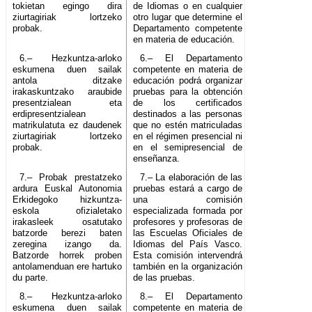
tokietan egingo dira
de Idiomas o en cualquier
ziurtagiriak lortzeko
otro lugar que determine el
probak.
Departamento competente
en materia de educación.
6.– Hezkuntza-arloko
6.– El Departamento
eskumena duen sailak
competente en materia de
antola ditzake
educación podrá organizar
irakaskuntzako araubide
pruebas para la obtención
presentzialean eta
de los certificados
erdipresentzialean
destinados a las personas
matrikulatuta ez daudenek
que no estén matriculadas
ziurtagiriak lortzeko
en el régimen presencial ni
probak.
en el semipresencial de
enseñanza.
7.– Probak prestatzeko
7.– La elaboración de las
ardura Euskal Autonomia
pruebas estará a cargo de
Erkidegoko hizkuntza-
una comisión
eskola ofizialetako
especializada formada por
irakasleek osatutako
profesores y profesoras de
batzorde berezi baten
las Escuelas Oficiales de
zeregina izango da.
Idiomas del País Vasco.
Batzorde horrek proben
Esta comisión intervendrá
antolamenduan ere hartuko
también en la organización
du parte.
de las pruebas.
8.– Hezkuntza-arloko
8.– El Departamento
eskumena duen sailak
competente en materia de