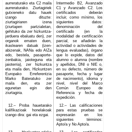
aurreraturako eta C2 maila
Intermedio B2, Avanzado
aurreraturako. Ziurtagiriek
C1 y Avanzado C2. Los
gutxieneko datu hauek
certificados deberán
izango dituzte:
incluir, como mínimo, los
ziurtagiriaren izena
siguientes datos:
(ziurtapen partzialetan,
denominación del
gehituko da zer hizkuntza-
certificado (en la
jarduera ebaluatu den), zer
modalidad de certificación
organok ematen duen,
parcial, se añadirán la
ikaslearen datuak (izen-
actividad o actividades de
abizenak, NANa edo AIZa
lengua evaluadas), órgano
edo, bestela, pasaporte-
que lo expide, datos del
zenbakia, jaioteguna eta
alumno o alumna (nombre
jaioterria), zer hizkuntza
y apellidos, DNI o NIE o,
eta maila den, Hizkuntzen
en su defecto, número de
Europako Erreferentzia
pasaporte, fecha y lugar
Marko Bateratuko zer
de nacimiento), idioma y
maila den, eta zer
nivel, nivel del Marco
egunetan egin den
Común Europeo de
ziurtagiria.
Referencia y fecha de
expedición.
12.– Proba hauetarako
12.– Las calificaciones
kalifikazioak honelakoak
para estas pruebas se
izango dira: gai eta ezgai.
expresarán en los
siguientes términos:
Apto/a y No Apto/a.