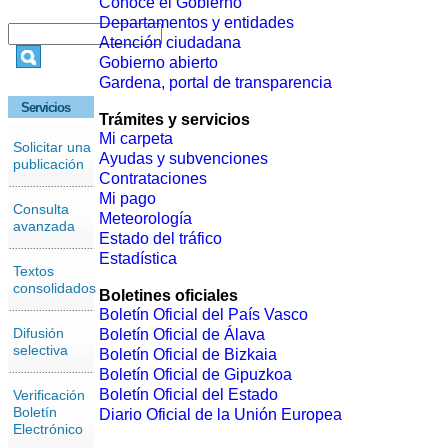
Conoce el Gobierno
Departamentos y entidades
Atención ciudadana
Gobierno abierto
Gardena, portal de transparencia
Servicios
Trámites y servicios
Mi carpeta
Solicitar una
Ayudas y subvenciones
publicación
Contrataciones
Mi pago
Consulta
Meteorología
avanzada
Estado del tráfico
Estadística
Textos
consolidados
Boletines oficiales
Boletín Oficial del País Vasco
Difusión
Boletín Oficial de Álava
selectiva
Boletín Oficial de Bizkaia
Boletín Oficial de Gipuzkoa
Boletín Oficial del Estado
Verificación
Boletín
Diario Oficial de la Unión Europea
Electrónico