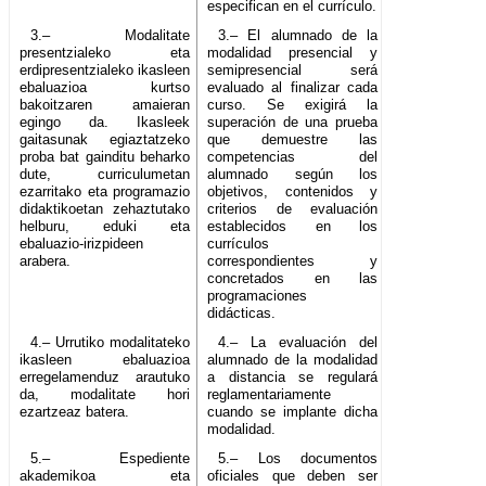
especifican en el currículo.
3.– Modalitate
3.– El alumnado de la
presentzialeko eta
modalidad presencial y
erdipresentzialeko ikasleen
semipresencial será
ebaluazioa kurtso
evaluado al finalizar cada
bakoitzaren amaieran
curso. Se exigirá la
egingo da. Ikasleek
superación de una prueba
gaitasunak egiaztatzeko
que demuestre las
proba bat gainditu beharko
competencias del
dute, curriculumetan
alumnado según los
ezarritako eta programazio
objetivos, contenidos y
didaktikoetan zehaztutako
criterios de evaluación
helburu, eduki eta
establecidos en los
ebaluazio-irizpideen
currículos
arabera.
correspondientes y
concretados en las
programaciones
didácticas.
4.– Urrutiko modalitateko
4.– La evaluación del
ikasleen ebaluazioa
alumnado de la modalidad
erregelamenduz arautuko
a distancia se regulará
da, modalitate hori
reglamentariamente
ezartzeaz batera.
cuando se implante dicha
modalidad.
5.– Espediente
5.– Los documentos
akademikoa eta
oficiales que deben ser