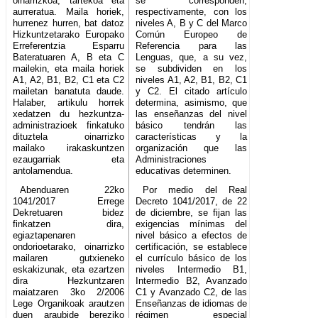
oinarrizkoa, tartekoa eta
se corresponden,
aurreratua. Maila horiek,
respectivamente, con los
hurrenez hurren, bat datoz
niveles A, B y C del Marco
Hizkuntzetarako Europako
Común Europeo de
Erreferentzia Esparru
Referencia para las
Bateratuaren A, B eta C
Lenguas, que, a su vez,
mailekin, eta maila horiek
se subdividen en los
A1, A2, B1, B2, C1 eta C2
niveles A1, A2, B1, B2, C1
mailetan banatuta daude.
y C2. El citado artículo
Halaber, artikulu horrek
determina, asimismo, que
xedatzen du hezkuntza-
las enseñanzas del nivel
administrazioek finkatuko
básico tendrán las
dituztela oinarrizko
características y la
mailako irakaskuntzen
organización que las
ezaugarriak eta
Administraciones
antolamendua.
educativas determinen.
Abenduaren 22ko
Por medio del Real
1041/2017 Errege
Decreto 1041/2017, de 22
Dekretuaren bidez
de diciembre, se fijan las
finkatzen dira,
exigencias mínimas del
egiaztapenaren
nivel básico a efectos de
ondorioetarako, oinarrizko
certificación, se establece
mailaren gutxieneko
el currículo básico de los
eskakizunak, eta ezartzen
niveles Intermedio B1,
dira Hezkuntzaren
Intermedio B2, Avanzado
maiatzaren 3ko 2/2006
C1 y Avanzado C2, de las
Lege Organikoak arautzen
Enseñanzas de idiomas de
duen araubide bereziko
régimen especial