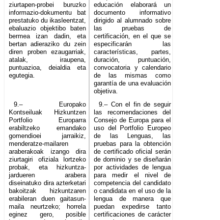
ziurtapen-probei buruzko
educación elaborará un
informazio-dokumentu bat
documento informativo
prestatuko du ikasleentzat,
dirigido al alumnado sobre
ebaluazio objektibo baten
las pruebas de
bermea izan dadin, eta
certificación, en el que se
bertan adieraziko du zein
especificarán las
diren proben ezaugarriak,
características, partes,
atalak, iraupena,
duración, puntuación,
puntuazioa, deialdia eta
convocatoria y calendario
egutegia.
de las mismas como
garantía de una evaluación
objetiva.
9.– Europako
9.– Con el fin de seguir
Kontseiluak Hizkuntzen
las recomendaciones del
Portfolio Europarra
Consejo de Europa para el
erabiltzeko emandako
uso del Portfolio Europeo
gomendioei jarraikiz,
de las Lenguas, las
menderatze-mailaren
pruebas para la obtención
araberakoak izango dira
de certificado oficial serán
ziurtagiri ofiziala lortzeko
de dominio y se diseñarán
probak, eta hizkuntza-
por actividades de lengua
jardueren arabera
para medir el nivel de
diseinatuko dira azterketari
competencia del candidato
bakoitzak hizkuntzaren
o candidata en el uso de la
erabileran duen gaitasun-
lengua de manera que
maila neurtzeko; horrela
puedan expedirse tanto
eginez gero, posible
certificaciones de carácter