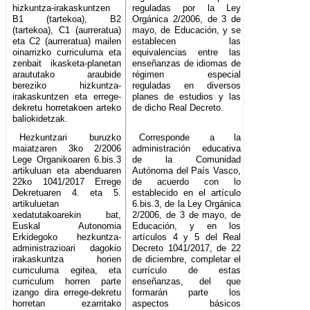
hizkuntza-irakaskuntzen
reguladas por la Ley
B1 (tartekoa), B2
Orgánica 2/2006, de 3 de
(tartekoa), C1 (aurreratua)
mayo, de Educación, y se
eta C2 (aurreratua) mailen
establecen las
oinarrizko curriculuma eta
equivalencias entre las
zenbait ikasketa-planetan
enseñanzas de idiomas de
araututako araubide
régimen especial
bereziko hizkuntza-
reguladas en diversos
irakaskuntzen eta errege-
planes de estudios y las
dekretu horretakoen arteko
de dicho Real Decreto.
baliokidetzak.
Hezkuntzari buruzko
Corresponde a la
maiatzaren 3ko 2/2006
administración educativa
Lege Organikoaren 6.bis.3
de la Comunidad
artikuluan eta abenduaren
Autónoma del País Vasco,
22ko 1041/2017 Errege
de acuerdo con lo
Dekretuaren 4. eta 5.
establecido en el artículo
artikuluetan
6.bis.3, de la Ley Orgánica
xedatutakoarekin bat,
2/2006, de 3 de mayo, de
Euskal Autonomia
Educación, y en los
Erkidegoko hezkuntza-
artículos 4 y 5 del Real
administrazioari dagokio
Decreto 1041/2017, de 22
irakaskuntza horien
de diciembre, completar el
curriculuma egitea, eta
currículo de estas
curriculum horren parte
enseñanzas, del que
izango dira errege-dekretu
formarán parte los
horretan ezarritako
aspectos básicos