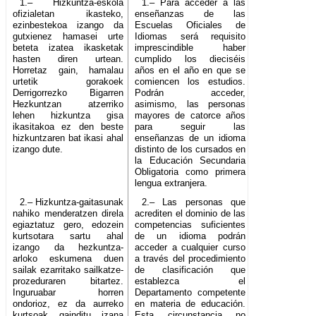
1.– Hizkuntza-eskola
1.– Para acceder a las
ofizialetan ikasteko,
enseñanzas de las
ezinbestekoa izango da
Escuelas Oficiales de
gutxienez hamasei urte
Idiomas será requisito
beteta izatea ikasketak
imprescindible haber
hasten diren urtean.
cumplido los dieciséis
Horretaz gain, hamalau
años en el año en que se
urtetik gorakoek
comiencen los estudios.
Derrigorrezko Bigarren
Podrán acceder,
Hezkuntzan atzerriko
asimismo, las personas
lehen hizkuntza gisa
mayores de catorce años
ikasitakoa ez den beste
para seguir las
hizkuntzaren bat ikasi ahal
enseñanzas de un idioma
izango dute.
distinto de los cursados en
la Educación Secundaria
Obligatoria como primera
lengua extranjera.
2.– Hizkuntza-gaitasunak
2.– Las personas que
nahiko menderatzen direla
acrediten el dominio de las
egiaztatuz gero, edozein
competencias suficientes
kurtsotara sartu ahal
de un idioma podrán
izango da hezkuntza-
acceder a cualquier curso
arloko eskumena duen
a través del procedimiento
sailak ezarritako sailkatze-
de clasificación que
prozeduraren bitartez.
establezca el
Inguruabar horren
Departamento competente
ondorioz, ez da aurreko
en materia de educación.
kurtsoak gainditu izana
Esta circunstancia no