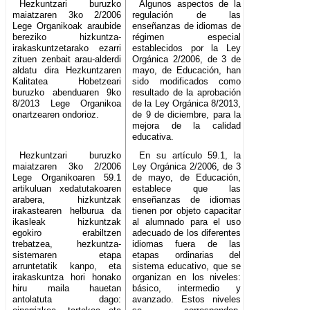
Hezkuntzari buruzko
Algunos aspectos de la
maiatzaren 3ko 2/2006
regulación de las
Lege Organikoak araubide
enseñanzas de idiomas de
bereziko hizkuntza-
régimen especial
irakaskuntzetarako ezarri
establecidos por la Ley
zituen zenbait arau-alderdi
Orgánica 2/2006, de 3 de
aldatu dira Hezkuntzaren
mayo, de Educación, han
Kalitatea Hobetzeari
sido modificados como
buruzko abenduaren 9ko
resultado de la aprobación
8/2013 Lege Organikoa
de la Ley Orgánica 8/2013,
onartzearen ondorioz.
de 9 de diciembre, para la
mejora de la calidad
educativa.
Hezkuntzari buruzko
En su artículo 59.1, la
maiatzaren 3ko 2/2006
Ley Orgánica 2/2006, de 3
Lege Organikoaren 59.1
de mayo, de Educación,
artikuluan xedatutakoaren
establece que las
arabera, hizkuntzak
enseñanzas de idiomas
irakastearen helburua da
tienen por objeto capacitar
ikasleak hizkuntzak
al alumnado para el uso
egokiro erabiltzen
adecuado de los diferentes
trebatzea, hezkuntza-
idiomas fuera de las
sistemaren etapa
etapas ordinarias del
arruntetatik kanpo, eta
sistema educativo, que se
irakaskuntza hori honako
organizan en los niveles:
hiru maila hauetan
básico, intermedio y
antolatuta dago:
avanzado. Estos niveles