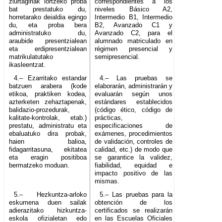
ziurtagiriak lortzeko proba
correspondientes a los
bat prestatuko du,
niveles Básico A2,
horretarako deialdia egingo
Intermedio B1, Intermedio
du, eta proba bera
B2, Avanzado C1 y
administratuko du,
Avanzado C2, para el
araubide presentzialean
alumnado matriculado en
eta erdipresentzialean
régimen presencial y
matrikulatutako
semipresencial.
ikasleentzat.
4.– Ezarritako estandar
4.– Las pruebas se
batzuen arabera (kode
elaborarán, administrarán y
etikoa, praktiken kodea,
evaluarán según unos
azterketen zehaztapenak,
estándares establecidos
balidazio-prozedurak,
(código ético, código de
kalitate-kontrolak, etab.)
prácticas,
prestatu, administratu eta
especificaciones de
ebaluatuko dira probak,
exámenes, procedimientos
haien balioa,
de validación, controles de
fidagarritasuna, ekitatea
calidad, etc.) de modo que
eta eragin positiboa
se garantice la validez,
bermatzeko moduan.
fiabilidad, equidad e
impacto positivo de las
mismas.
5.– Hezkuntza-arloko
5.– Las pruebas para la
eskumena duen sailak
obtención de los
adierazitako hizkuntza-
certificados se realizarán
eskola ofizialetan edo
en las Escuelas Oficiales