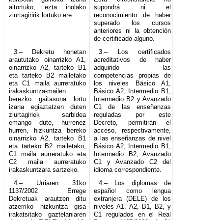
aitortuko, ezta inolako
supondrá ni el
ziurtagiririk lortuko ere.
reconocimiento de haber
superado los cursos
anteriores ni la obtención
de certificado alguno.
3.– Dekretu honetan
3.– Los certificados
araututako oinarrizko A1,
acreditativos de haber
oinarrizko A2, tarteko B1
adquirido las
eta tarteko B2 mailetako
competencias propias de
eta C1 maila aurreratuko
los niveles Básico A1,
irakaskuntza-mailen
Básico A2, Intermedio B1,
berezko gaitasuna lortu
Intermedio B2 y Avanzado
izana egiaztatzen duten
C1 de las enseñanzas
ziurtagiriek sarbidea
reguladas por este
emango dute, hurrenez
Decreto, permitirán el
hurren, hizkuntza bereko
acceso, respectivamente,
oinarrizko A2, tarteko B1
a las enseñanzas de nivel
eta tarteko B2 mailetako,
Básico A2, Intermedio B1,
C1 maila aurreratuko eta
Intermedio B2, Avanzado
C2 maila aurreratuko
C1 y Avanzado C2 del
irakaskuntzara sartzeko.
idioma correspondiente.
4.– Urriaren 31ko
4.– Los diplomas de
1137/2002 Errege
español como lengua
Dekretuak arautzen ditu
extranjera (DELE) de los
atzerriko hizkuntza gisa
niveles A1, A2, B1, B2, y
irakatsitako gaztelaniaren
C1 regulados en el Real