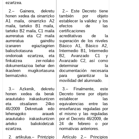
ezartzea.
2.– Gainera, dekretu
2.– Este Decreto tiene
honen xedea da oinarrizko
también por objeto
A1 maila, oinarrizko A2
establecer la validez y los
maila, tarteko B1 maila,
efectos de las
tarteko B2 maila, C1 maila
certificaciones
aurreratua eta C2 maila
acreditativas de la
aurreratua gainditu
superación de los niveles
izanaren egiaztagirien
Básico A1, Básico A2,
baliozkotasuna eta
Intermedio B1, Intermedio
ondorioak ezartzea, eta
B2, Avanzado C1 y
finkatzea zer-nolako
Avanzado C2, así como
dokumentazioa behar den
determinar la
ikasleen mugikortasuna
documentación necesaria
bermatzeko.
para garantizar la
movilidad del alumnado.
3.– Azkenik, dekretu
3.– Finalmente, este
honen xedea da berak
Decreto tiene por objeto
araututako irakaskuntzen
establecer las
eta otsailaren 24ko
equivalencias entre las
46/2009 Dekretuak edo
enseñanzas reguladas por
lehenagoko arauek
el mismo y las reguladas
araututako irakaskuntzen
por el Decreto 46/2009, de
arteko baliokidetzak
24 de febrero o por
ezartzea.
normativas anteriores.
2. artikulua.– Printzipio
Artículo 2.– Principios