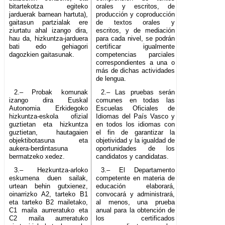
bitartekotza egiteko
orales y escritos, de
jarduerak barnean hartuta),
producción y coproducción
gaitasun partzialak ere
de textos orales y
ziurtatu ahal izango dira,
escritos, y de mediación
hau da, hizkuntza-jarduera
para cada nivel, se podrán
bati edo gehiagori
certificar igualmente
dagozkien gaitasunak.
competencias parciales
correspondientes a una o
más de dichas actividades
de lengua.
2.– Probak komunak
2.– Las pruebas serán
izango dira Euskal
comunes en todas las
Autonomia Erkidegoko
Escuelas Oficiales de
hizkuntza-eskola ofizial
Idiomas del País Vasco y
guztietan eta hizkuntza
en todos los idiomas con
guztietan, hautagaien
el fin de garantizar la
objektibotasuna eta
objetividad y la igualdad de
aukera-berdintasuna
oportunidades de los
bermatzeko xedez.
candidatos y candidatas.
3.– Hezkuntza-arloko
3.– El Departamento
eskumena duen sailak,
competente en materia de
urtean behin gutxienez,
educación elaborará,
oinarrizko A2, tarteko B1
convocará y administrará,
eta tarteko B2 mailetako,
al menos, una prueba
C1 maila aurreratuko eta
anual para la obtención de
C2 maila aurreratuko
los certificados