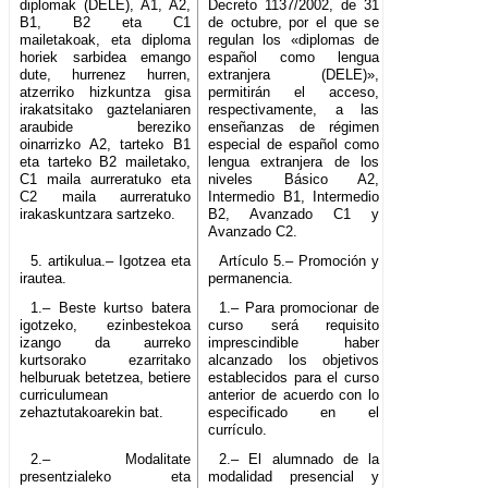
diplomak (DELE), A1, A2,
Decreto 1137/2002, de 31
B1, B2 eta C1
de octubre, por el que se
mailetakoak, eta diploma
regulan los «diplomas de
horiek sarbidea emango
español como lengua
dute, hurrenez hurren,
extranjera (DELE)»,
atzerriko hizkuntza gisa
permitirán el acceso,
irakatsitako gaztelaniaren
respectivamente, a las
araubide bereziko
enseñanzas de régimen
oinarrizko A2, tarteko B1
especial de español como
eta tarteko B2 mailetako,
lengua extranjera de los
C1 maila aurreratuko eta
niveles Básico A2,
C2 maila aurreratuko
Intermedio B1, Intermedio
irakaskuntzara sartzeko.
B2, Avanzado C1 y
Avanzado C2.
5. artikulua.– Igotzea eta
Artículo 5.– Promoción y
irautea.
permanencia.
1.– Beste kurtso batera
1.– Para promocionar de
igotzeko, ezinbestekoa
curso será requisito
izango da aurreko
imprescindible haber
kurtsorako ezarritako
alcanzado los objetivos
helburuak betetzea, betiere
establecidos para el curso
curriculumean
anterior de acuerdo con lo
zehaztutakoarekin bat.
especificado en el
currículo.
2.– Modalitate
2.– El alumnado de la
presentzialeko eta
modalidad presencial y