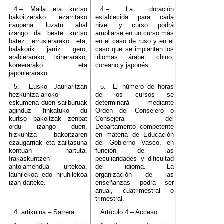
4.– Maila eta kurtso
4.– La duración
bakoitzerako ezarritako
establecida para cada
iraupena luzatu ahal
nivel y curso podrá
izango da beste kurtso
ampliarse en un curso más
batez errusierarako eta,
en el caso de ruso y en el
halakorik jarriz gero,
caso que se implanten los
arabierarako, txinerarako,
idiomas árabe, chino,
koreerarako eta
coreano y japonés.
japonierarako.
5.– Eusko Jaurlaritzan
5.– El número de horas
hezkuntza-arloko
de los cursos se
eskumena duen sailburuak
determinará mediante
aginduz finkatuko du
Orden del Consejero o
kurtso bakoitzak zenbat
Consejera del
ordu izango duen,
Departamento competente
hizkuntza bakoitzaren
en materia de Educación
ezaugarriak eta zailtasuna
del Gobierno Vasco, en
kontuan hartuta.
función de las
Irakaskuntzen
peculiaridades y dificultad
antolamendua urtekoa,
del idioma. La
lauhilekoa edo hiruhilekoa
organización de las
izan daiteke.
enseñanzas podrá ser
anual, cuatrimestral o
trimestral.
4. artikulua.– Sarrera.
Artículo 4.– Acceso.