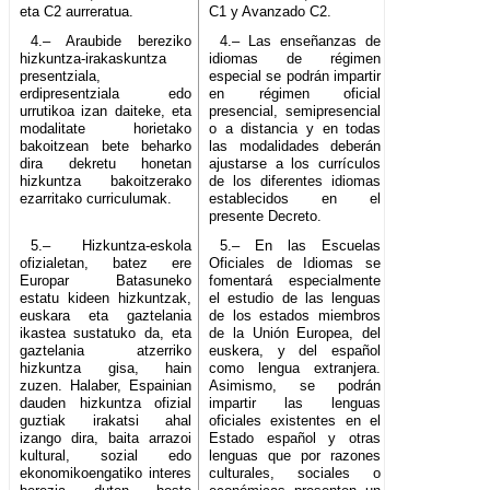
eta C2 aurreratua.
C1 y Avanzado C2.
4.– Araubide bereziko
4.– Las enseñanzas de
hizkuntza-irakaskuntza
idiomas de régimen
presentziala,
especial se podrán impartir
erdipresentziala edo
en régimen oficial
urrutikoa izan daiteke, eta
presencial, semipresencial
modalitate horietako
o a distancia y en todas
bakoitzean bete beharko
las modalidades deberán
dira dekretu honetan
ajustarse a los currículos
hizkuntza bakoitzerako
de los diferentes idiomas
ezarritako curriculumak.
establecidos en el
presente Decreto.
5.– Hizkuntza-eskola
5.– En las Escuelas
ofizialetan, batez ere
Oficiales de Idiomas se
Europar Batasuneko
fomentará especialmente
estatu kideen hizkuntzak,
el estudio de las lenguas
euskara eta gaztelania
de los estados miembros
ikastea sustatuko da, eta
de la Unión Europea, del
gaztelania atzerriko
euskera, y del español
hizkuntza gisa, hain
como lengua extranjera.
zuzen. Halaber, Espainian
Asimismo, se podrán
dauden hizkuntza ofizial
impartir las lenguas
guztiak irakatsi ahal
oficiales existentes en el
izango dira, baita arrazoi
Estado español y otras
kultural, sozial edo
lenguas que por razones
ekonomikoengatiko interes
culturales, sociales o