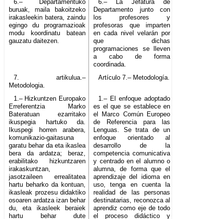
6.– Departamentuko
6.– La Jefatura de
buruak, maila bakoitzeko
Departamento junto con
irakasleekin batera, zaindu
los profesores y
egingo du programazioak
profesoras que imparten
modu koordinatu batean
en cada nivel velarán por
gauzatu daitezen.
que dichas
programaciones se lleven
a cabo de forma
coordinada.
7. artikulua.–
Artículo 7.– Metodología.
Metodologia.
1.– Hizkuntzen Europako
1.– El enfoque adoptado
Erreferentzia Marko
es el que se establece en
Bateratuan ezarritako
el Marco Común Europeo
ikuspegia hartuko da.
de Referencia para las
Ikuspegi horren arabera,
Lenguas. Se trata de un
komunikazio-gaitasuna
enfoque orientado al
garatu behar da eta ikaslea
desarrollo de la
bera da ardatza; beraz,
competencia comunicativa
erabilitako hizkuntzaren
y centrado en el alumno o
irakaskuntzan,
alumna, de forma que el
jasotzaileen errealitatea
aprendizaje del idioma en
hartu beharko da kontuan,
uso, tenga en cuenta la
ikasleak prozesu didaktiko
realidad de las personas
osoaren ardatza izan behar
destinatarias, reconozca al
du, eta ikasleek beraiek
aprendiz como eje de todo
hartu behar dute
el proceso didáctico y