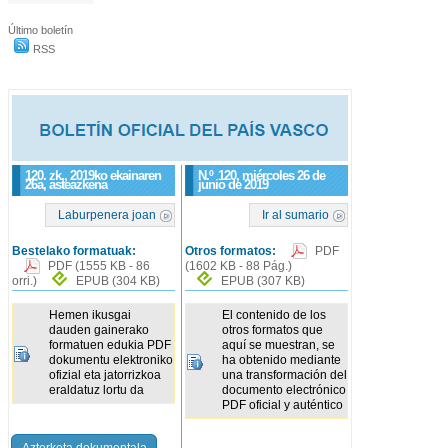
Último boletín
RSS
120. zk., 2019ko ekainaren
N.º
120
, miércoles 26 de
26a, asteazkena
junio de 2019
Laburpenera joan
Ir al sumario
Bestelako formatuak:
Otros formatos:
PDF
PDF
(1555 KB - 86
(1602 KB - 88 Pág.)
orri.)
EPUB
(304 KB)
EPUB
(307 KB)
Hemen ikusgai
El contenido de los
dauden gainerako
otros formatos que
formatuen edukia PDF
aquí se muestran, se
dokumentu elektroniko
ha obtenido mediante
ofizial eta jatorrizkoa
una transformación del
eraldatuz lortu da
documento electrónico
PDF oficial y auténtico
Azterketa dokumentala