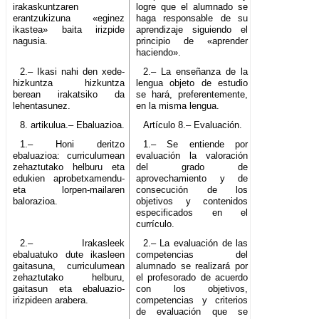
irakaskuntzaren
logre que el alumnado se
erantzukizuna «eginez
haga responsable de su
ikastea» baita irizpide
aprendizaje siguiendo el
nagusia.
principio de «aprender
haciendo».
2.– Ikasi nahi den xede-
2.– La enseñanza de la
hizkuntza hizkuntza
lengua objeto de estudio
berean irakatsiko da
se hará, preferentemente,
lehentasunez.
en la misma lengua.
8. artikulua.– Ebaluazioa.
Artículo 8.– Evaluación.
1.– Honi deritzo
1.– Se entiende por
ebaluazioa: curriculumean
evaluación la valoración
zehaztutako helburu eta
del grado de
edukien aprobetxamendu-
aprovechamiento y de
eta lorpen-mailaren
consecución de los
balorazioa.
objetivos y contenidos
especificados en el
currículo.
2.– Irakasleek
2.– La evaluación de las
ebaluatuko dute ikasleen
competencias del
gaitasuna, curriculumean
alumnado se realizará por
zehaztutako helburu,
el profesorado de acuerdo
gaitasun eta ebaluazio-
con los objetivos,
irizpideen arabera.
competencias y criterios
de evaluación que se