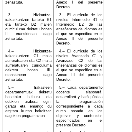
zehaztuta.
Anexo I del presente
Decreto.
3.– Hizkuntza-
3.– El currículo de los
irakaskuntzen tarteko B1
niveles Intermedio B1 e
eta tarteko B2 mailen
Intermedio B2 de las
curriculuma dekretu honen
enseñanzas de idiomas es
II. eranskinean dago
el que se especifica en el
zehaztuta.
Anexo II del presente
Decreto.
4.– Hizkuntza-
4.– El currículo de los
irakaskuntzen C1 maila
niveles Avanzado C1 y
aurreratuaren eta C2 maila
Avanzado C2 de las
aurreratuaren curriculuma
enseñanzas de idiomas es
dekretu honen III.
el que se especifica en el
eranskinean dago
Anexo III del presente
zehaztuta.
Decreto.
5.– Irakasleen
5.– Cada departamento
departamentuak dekretu
docente elaborará,
honetako helburu eta
desarrollará y hará pública
edukien arabera egin,
la programación
garatu eta emango du
correspondiente a cada
argitara kurtso bakoitzari
curso basada en los
dagokion programazioa.
objetivos y contenidos
especificados en el
presente Decreto.