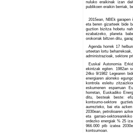
nuluko eraikinak izan da
publikoen eraikin berriak, 
2015ean, NBEk garapen ir
eta beren gizarteek bide b
guztion bizitza hobetu na
ezabatzeko, planeta bab
orokorrak biltzen ditu, gara
Agenda horrek 17 helburu
urteetan lortu beharrekoak,
administrazioak, sektore pri
Euskal Autonomia Erkide
ekintzak egiten. 1982an s
24ko 9/1982 Legearen bid
energiaren alorreko egungo
kontrola esleitu zitzaizk
eskumenen esparruan Eusko
horretan, Euskadiko Ener
ditu, besteak beste: efi
kontsumo-sektore guztiet
aurrezteko, bai eta azken
2030ean, petrolioaren azke
eta garraio-sektoreareki
ordezko energiak % 25 izan
966.000 ptb izatea 2030e
kontsumoan.