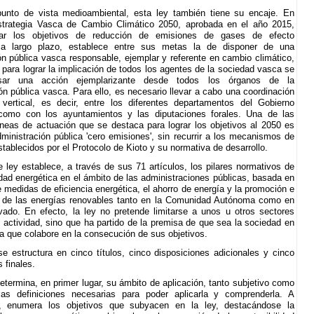
unto de vista medioambiental, esta ley también tiene su encaje. En
Estrategia Vasca de Cambio Climático 2050, aprobada en el año 2015,
zar los objetivos de reducción de emisiones de gases de efecto
 a largo plazo, establece entre sus metas la de disponer de una
ón pública vasca responsable, ejemplar y referente en cambio climático,
 para lograr la implicación de todos los agentes de la sociedad vasca se
sar una acción ejemplarizante desde todos los órganos de la
ón pública vasca. Para ello, es necesario llevar a cabo una coordinación
 vertical, es decir, entre los diferentes departamentos del Gobierno
como con los ayuntamientos y las diputaciones forales. Una de las
líneas de actuación que se destaca para lograr los objetivos al 2050 es
dministración pública 'cero emisiones', sin recurrir a los mecanismos de
establecidos por el Protocolo de Kioto y su normativa de desarrollo.
 ley establece, a través de sus 71 artículos, los pilares normativos de
lidad energética en el ámbito de las administraciones públicas, basada en
e medidas de eficiencia energética, el ahorro de energía y la promoción e
n de las energías renovables tanto en la Comunidad Autónoma como en
ivado. En efecto, la ley no pretende limitarse a unos u otros sectores
 actividad, sino que ha partido de la premisa de que sea la sociedad en
la que colabore en la consecución de sus objetivos.
se estructura en cinco títulos, cinco disposiciones adicionales y cinco
 finales.
 determina, en primer lugar, su ámbito de aplicación, tanto subjetivo como
 las definiciones necesarias para poder aplicarla y comprenderla. A
n, enumera los objetivos que subyacen en la ley, destacándose la