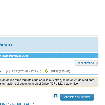
s 28 de febrero de 2019
Ir al sumario
os:
PDF
(377 KB - 37 Pág.)
EPUB
(225 KB)
enido de los otros formatos que aquí se muestran, se ha obtenido mediante
nsformación del documento electrónico PDF oficial y auténtico
Análisis documental
IONES GENERALES