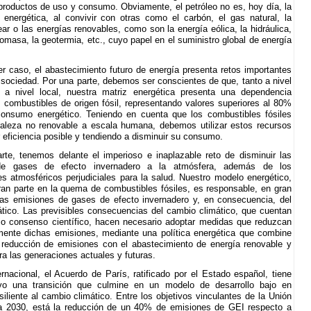
productos de uso y consumo. Obviamente, el petróleo no es, hoy día, la
 energética, al convivir con otras como el carbón, el gas natural, la
ear o las energías renovables, como son la energía eólica, la hidráulica,
biomasa, la geotermia, etc., cuyo papel en el suministro global de energía
er caso, el abastecimiento futuro de energía presenta retos importantes
 sociedad. Por una parte, debemos ser conscientes de que, tanto a nivel
 a nivel local, nuestra matriz energética presenta una dependencia
s combustibles de origen fósil, representando valores superiores al 80%
consumo energético. Teniendo en cuenta que los combustibles fósiles
aleza no renovable a escala humana, debemos utilizar estos recursos
 eficiencia posible y tendiendo a disminuir su consumo.
arte, tenemos delante el imperioso e inaplazable reto de disminuir las
de gases de efecto invernadero a la atmósfera, además de los
s atmosféricos perjudiciales para la salud. Nuestro modelo energético,
an parte en la quema de combustibles fósiles, es responsable, en gran
as emisiones de gases de efecto invernadero y, en consecuencia, del
tico. Las previsibles consecuencias del cambio climático, que cuentan
o consenso científico, hacen necesario adoptar medidas que reduzcan
amente dichas emisiones, mediante una política energética que combine
 reducción de emisiones con el abastecimiento de energía renovable y
ra las generaciones actuales y futuras.
ernacional, el Acuerdo de París, ratificado por el Estado español, tiene
vo una transición que culmine en un modelo de desarrollo bajo en
siliente al cambio climático. Entre los objetivos vinculantes de la Unión
a 2030, está la reducción de un 40% de emisiones de GEI respecto a