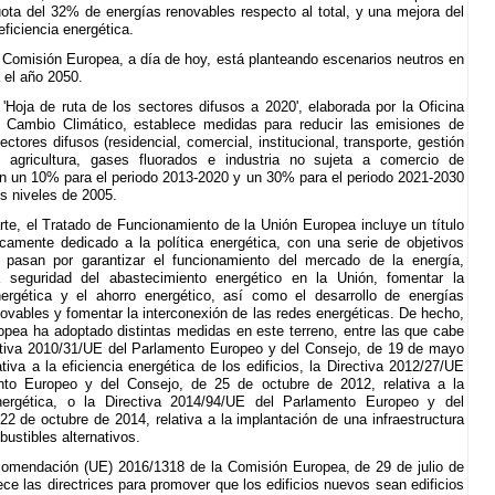
ota del 32% de energías renovables respecto al total, y una mejora del
ficiencia energética.
 Comisión Europea, a día de hoy, está planteando escenarios neutros en
 el año 2050.
'Hoja de ruta de los sectores difusos a 2020', elaborada por la Oficina
 Cambio Climático, establece medidas para reducir las emisiones de
ctores difusos (residencial, comercial, institucional, transporte, gestión
, agricultura, gases fluorados e industria no sujeta a comercio de
n un 10% para el periodo 2013-2020 y un 30% para el periodo 2021-2030
os niveles de 2005.
rte, el Tratado de Funcionamiento de la Unión Europea incluye un título
camente dedicado a la política energética, con una serie de objetivos
 pasan por garantizar el funcionamiento del mercado de la energía,
la seguridad del abastecimiento energético en la Unión, fomentar la
nergética y el ahorro energético, así como el desarrollo de energías
ovables y fomentar la interconexión de las redes energéticas. De hecho,
opea ha adoptado distintas medidas en este terreno, entre las que cabe
ectiva 2010/31/UE del Parlamento Europeo y del Consejo, de 19 de mayo
tiva a la eficiencia energética de los edificios, la Directiva 2012/27/UE
nto Europeo y del Consejo, de 25 de octubre de 2012, relativa a la
energética, o la Directiva 2014/94/UE del Parlamento Europeo y del
22 de octubre de 2014, relativa a la implantación de una infraestructura
ustibles alternativos.
comendación (UE) 2016/1318 de la Comisión Europea, de 29 de julio de
ece las directrices para promover que los edificios nuevos sean edificios