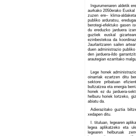
Ingurumenaren aldetik er
aurkako 2050erako Euskal E
zuzen ere– klima-aldaket
publiko arduratsu, ereduga
berotegi-efektuko gasen isu
du ereduzko jarduera iza
guztiek euskal gizartear
ezinbestekoa da koordinazi
Jaurlaritzaren sailen artea
duen administrazio publiko
den jarduera-ildo garrantz
arautegian ezarritako malg
Lege honek administrazio
oinarriak ezartzen ditu b
sektore pribatuan efizien
bultzatzea eta energia berri
honek ez du jarduera-sekt
helburu horiek lortzeko, gi
abiatu da.
Adierazitako guztia bilt
xedapen ditu.
I. tituluan, legearen apl
legea aplikatzeko eta ule
legearen helburuak zer