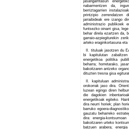
jasangarritasun energe
nabarmentzen da, ingu
berriztagarrien instalazio
printzipio zerrendatzen 
jarraibideak ere izango di
administrazio publikoek e
funtsezko oinarri gisa, leg
behar direla ezartzen da, b
garraio-azpiegiturekin ze
arteko eraginkortasuna eta
II. tituluak jasotzen du 
bi kapitulutan zabaltze
energetikoa politika publ
beharra; horretarako, jasa
bakoitzaren antzeko organo 
dituzten tresna gisa egitura
II. kapituluan administr
orokorrak jaso dira. Orien
luzean egingo diren helbur
die dagokien inbentarioa
energetikoak egiteko. Hain
dira neurri horiek; plan ho
barruko egoera-diagnostiko
gauzatu beharreko estrateg
dira: energia-kontsumoan 
bakoitzaren urteko kontsumo
batzuen arabera; energia 