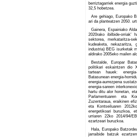
berriztagarriek energia guz
32,5 hobetzea.
Are gehiago, Europako Ba
ari da planteatzen 2050. ur
Gainera, Espainiako Alda
2020rako ibilbide-orriak' 
sektorea, merkataritza-sek
kudeaketa, nekazaritza, g
industria) BEG isurketak 
aldirako 2005eko mailen al
Bestalde, Europar Bata
politikari eskaintzen dio 
tartean hauek: energia
Batasunean energia-hornidu
energia-aurrezpena sustatze
energia-sareen interkonexi
hartu ditu alor honetan, e
Parlamentuaren eta Ko
Zuzentaraua, eraikinen efi
eta Kontseiluaren 2012ko
energetikoari buruzkoa, 
urriaren 22ko 2014/94/EB
ezartzeari buruzkoa.
Hala, Europako Batzorde
jarraibide batzuk ezartze