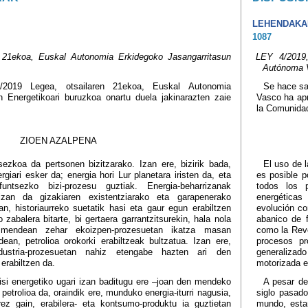
LEHENDAKA
1087
 21ekoa, Euskal Autonomia Erkidegoko Jasangarritasun
LEY 4/2019,
Autónoma 
4/2019 Legea, otsailaren 21ekoa, Euskal Autonomia
Se hace sa
n Energetikoari buruzkoa onartu duela jakinarazten zaie
Vasco ha apr
la Comunida
ZIOEN AZALPENA
tsezkoa da pertsonen bizitzarako. Izan ere, bizirik bada,
El uso de l
iari esker da; energia hori Lur planetara iristen da, eta
es posible p
untsezko bizi-prozesu guztiak. Energia-beharrizanak
todos los p
izan da gizakiaren existentziarako eta garapenerako
energéticas
n, historiaurreko suetatik hasi eta gaur egun erabiltzen
evolución co
o zabalera bitarte, bi gertaera garrantzitsurekin, hala nola
abanico de f
. mendean zehar ekoizpen-prozesuetan ikatza masan
como la Revo
an, petrolioa orokorki erabiltzeak bultzatua. Izan ere,
procesos pr
dustria-prozesuetan nahiz etengabe hazten ari den
generalizad
erabiltzen da.
motorizada e
risi energetiko ugari izan baditugu ere –joan den mendeko
A pesar de
petrolioa da, oraindik ere, munduko energia-iturri nagusia,
siglo pasado
erez gain, erabilera- eta kontsumo-produktu ia guztietan
mundo, esta