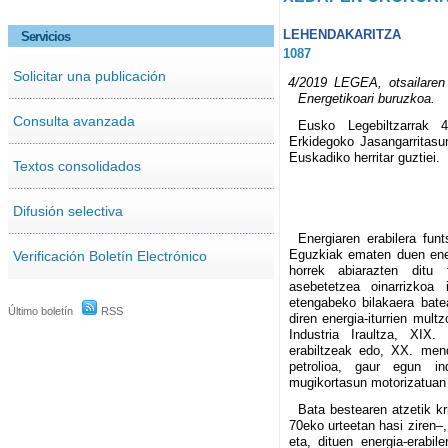
LEHENDAKARITZA
Servicios
1087
Solicitar una publicación
4/2019 LEGEA, otsailaren
Energetikoari buruzkoa.
Consulta avanzada
Eusko Legebiltzarrak 
Erkidegoko Jasangarritasu
Euskadiko herritar guztiei.
Textos consolidados
Difusión selectiva
Energiaren erabilera fun
Eguzkiak ematen duen energ
Verificación Boletín Electrónico
horrek abiarazten ditu f
asebetetzea oinarrizkoa 
etengabeko bilakaera batea
Último boletín
RSS
diren energia-iturrien multz
Industria Iraultza, XIX
erabiltzeak edo, XX. mende
petrolioa, gaur egun in
mugikortasun motorizatuan 
Bata bestearen atzetik k
70eko urteetan hasi ziren–, 
eta, dituen energia-erabil