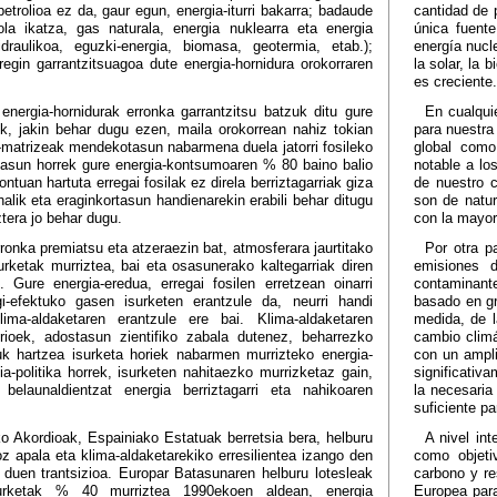
petrolioa ez da, gaur egun, energia-iturri bakarra; badaude
cantidad de 
la ikatza, gas naturala, energia nuklearra eta energia
única fuente
hidraulikoa, eguzki-energia, biomasa, geotermia, etab.);
energía nucl
regin garrantzitsuagoa dute energia-hornidura orokorraren
la solar, la 
es creciente.
energia-hornidurak erronka garrantzitsu batzuk ditu gure
En cualqui
tik, jakin behar dugu ezen, maila orokorrean nahiz tokian
para nuestra
a-matrizeak mendekotasun nabarmena duela jatorri fosileko
global como
tasun horrek gure energia-kontsumoaren % 80 baino balio
notable a lo
tuan hartuta erregai fosilak ez direla berriztagarriak giza
de nuestro 
halik eta eraginkortasun handienarekin erabili behar ditugu
son de natur
tera jo behar dugu.
con la mayor
ronka premiatsu eta atzeraezin bat, atmosferara jaurtitako
Por otra p
urketak murriztea, bai eta osasunerako kaltegarriak diren
emisiones 
. Gure energia-eredua, erregai fosilen erretzean oinarri
contaminante
gi-efektuko gasen isurketen erantzule da, neurri handi
basado en gr
lima-aldaketaren erantzule ere bai. Klima-aldaketaren
medida, de l
rioek, adostasun zientifiko zabala dutenez, beharrezko
cambio climá
uk hartzea isurketa horiek nabarmen murrizteko energia-
con un ampli
ia-politika horrek, isurketen nahitaezko murrizketaz gain,
significativ
belaunaldientzat energia berriztagarri eta nahikoaren
la necesaria
suficiente pa
ko Akordioak, Espainiako Estatuak berretsia bera, helburu
A nivel int
z apala eta klima-aldaketarekiko erresilientea izango den
como objeti
 duen trantsizioa. Europar Batasunaren helburu lotesleak
carbono y re
rketak % 40 murriztea 1990ekoen aldean, energia
Europea par