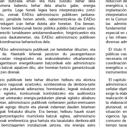
tikoari bultzada eman eta hura sustatu behar dela
reducción de
rumena babestu behar dela ahaztu gabe, energia
energética, 
ak jarrita. Lege honek legea bera interpretatzeko zortzi
implantación
ditu, zeinak EAEko administrazio publikoen jarduera-
interpretati
ren; jarraibide horien artetik, nabarmentzekoa da EAEko
en la Comuni
redugarri izan behar dutela alor honetan. Era berean,
las admini
e honen betekizunak beste politika publiko batzuetan sartu
fundamental l
ereziki lurraldearen antolamenduarekin, hirigintzarekin eta
especial en a
rikusia daukatenetan, eta EAEko administrazio publikoen
y las infrae
 koordinazioa beharrezkoa dela.
diversas adm
EAEko administrazio publikoek zer betebehar dituzten, eta
El título 
n da. Haietatik lehenak jasotzen du jasangarritasun
públicas vas
ikoetan integratzeko eta erakundearteko elkarlanerako
necesaria in
ngarritasun energetikoaren batzordeak edo administrazio
coordinación 
batzuk aipatzen ditu, alor horretan funtzio garrantzitsuak
energética 
tzen direnak.
instrumentos
azio publikoek bete behar dituzten helburu eta ekintza
El capítul
tazio nagusiak ezartzeko, ezinbestekoa da denbora-tarte
administraci
u eta jarduerak adieraztea; horretarako, legeak eskatzen
señalar objet
k egiteko, kontsumoak kontrolatzeko eta auditoretza
exige la ela
bat urtetarako energia-jarduketen planak egiteko abiaburu
realización 
rietan, administrazio publikoek norberaren jardun-eremuaren
la elaboraci
ak egingo dituzte eta planak indarrean dauden bitartean
plurianual, 
iak finkatuko dituzte. Era berean, helburu hauek ezarri
situación e
portzentajezko murrizketa batzuk egitea, administrazio
vigencia. Ig
ak erreferentzia gisa hartuta eta tasatutako denbora-aldi
consumo de 
berriztagarrien instalazioak jartzea, eta energia asko
tiempo tasad