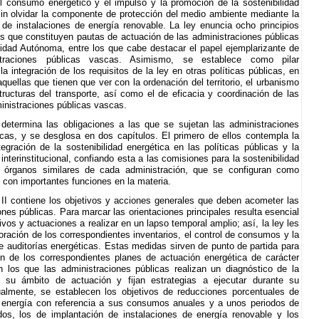
l consumo energético y el impulso y la promoción de la sostenibilidad
sin olvidar la componente de protección del medio ambiente mediante la
 de instalaciones de energía renovable. La ley enuncia ocho principios
vos que constituyen pautas de actuación de las administraciones públicas
dad Autónoma, entre los que cabe destacar el papel ejemplarizante de
straciones públicas vascas. Asimismo, se establece como pilar
a integración de los requisitos de la ley en otras políticas públicas, en
quellas que tienen que ver con la ordenación del territorio, el urbanismo
structuras del transporte, así como el de eficacia y coordinación de las
inistraciones públicas vascas.
II determina las obligaciones a las que se sujetan las administraciones
cas, y se desglosa en dos capítulos. El primero de ellos contempla la
tegración de la sostenibilidad energética en las políticas públicas y la
interinstitucional, confiando esta a las comisiones para la sostenibilidad
u órganos similares de cada administración, que se configuran como
 con importantes funciones en la materia.
o II contiene los objetivos y acciones generales que deben acometer las
ones públicas. Para marcar las orientaciones principales resulta esencial
ivos y actuaciones a realizar en un lapso temporal amplio; así, la ley les
boración de los correspondientes inventarios, el control de consumos y la
de auditorías energéticas. Estas medidas sirven de punto de partida para
ón de los correspondientes planes de actuación energética de carácter
en los que las administraciones públicas realizan un diagnóstico de la
n su ámbito de actuación y fijan estrategias a ejecutar durante su
ualmente, se establecen los objetivos de reducciones porcentuales de
energía con referencia a sus consumos anuales y a unos periodos de
os, los de implantación de instalaciones de energía renovable y los