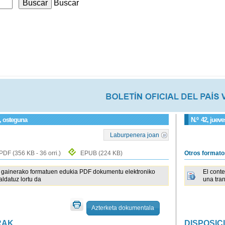
Buscar
a, osteguna
N.º
42
, jueve
Laburpenera joan
PDF
(356 KB - 36 orri.)
EPUB
(224 KB)
Otros format
gainerako formatuen edukia PDF dokumentu elektroniko
El cont
raldatuz lortu da
una tra
Azterketa dokumentala
RAK
DISPOSIC