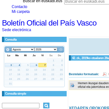
Buscar en euskadi.eus
Contacto
Mi carpeta
Boletín Oficial del País Vasco
Sede electrónica
Consulta
42. zk., 2019ko otsailaren 28
Bestelako formatuak:
Hemen ikusgai dauden 
ofizial eta jatorrizkoa e
Consulta simple
XEDAPEN OROKOR