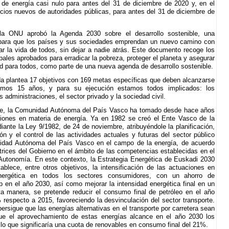
e energía casi nulo para antes del 31 de diciembre de 2020 y, en el
icios nuevos de autoridades públicas, para antes del 31 de diciembre de
la ONU aprobó la Agenda 2030 sobre el desarrollo sostenible, una
 para que los países y sus sociedades emprendan un nuevo camino con
ar la vida de todos, sin dejar a nadie atrás. Este documento recoge los
bales aprobados para erradicar la pobreza, proteger el planeta y asegurar
ad para todos, como parte de una nueva agenda de desarrollo sostenible.
a plantea 17 objetivos con 169 metas específicas que deben alcanzarse
imos 15 años, y para su ejecución estamos todos implicados: los
s administraciones, el sector privado y la sociedad civil.
te, la Comunidad Autónoma del País Vasco ha tomado desde hace años
ciones en materia de energía. Ya en 1982 se creó el Ente Vasco de la
iante la Ley 9/1982, de 24 de noviembre, atribuyéndole la planificación,
ión y el control de las actividades actuales y futuras del sector público
idad Autónoma del País Vasco en el campo de la energía, de acuerdo
ctrices del Gobierno en el ámbito de las competencias establecidas en el
Autonomía. En este contexto, la Estrategia Energética de Euskadi 2030
ablece, entre otros objetivos, la intensificación de las actuaciones en
energética en todos los sectores consumidores, con un ahorro de
p en el año 2030, así como mejorar la intensidad energética final en un
 manera, se pretende reducir el consumo final de petróleo en el año
respecto a 2015, favoreciendo la desvinculación del sector transporte.
ersigue que las energías alternativas en el transporte por carretera sean
ue el aprovechamiento de estas energías alcance en el año 2030 los
 lo que significaría una cuota de renovables en consumo final del 21%.