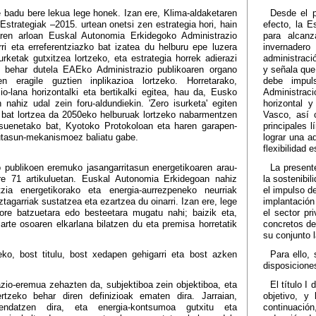
e badu bere lekua lege honek. Izan ere, Klima-aldaketaren
Desde el p
strategiak –2015. urtean onetsi zen estrategia hori, hain
efecto, la 
aren arloan Euskal Autonomia Erkidegoko Administrazio
para alcan
rri eta erreferentziazko bat izatea du helburu epe luzera
invernadero
rketak gutxitzea lortzeko, eta estrategia horrek adierazi
administraci
n behar dutela EAEko Administrazio publikoaren organo
y señala que
en eragile guztien inplikazioa lortzeko. Horretarako,
debe impul
o-lana horizontalki eta bertikalki egitea, hau da, Eusko
Administraci
n nahiz udal zein foru-aldundiekin. 'Zero isurketa' egiten
horizontal y
 bat lortzea da 2050eko helburuak lortzeko nabarmentzen
Vasco, así 
itsuenetako bat, Kyotoko Protokoloan eta haren garapen-
principales 
utasun-mekanismoez baliatu gabe.
lograr una a
flexibilidad 
 publikoen eremuko jasangarritasun energetikoaren arau-
La presente
ere 71 artikuluetan. Euskal Autonomia Erkidegoan nahiz
la sostenibi
tzia energetikorako eta energia-aurrezpeneko neurriak
el impulso d
ztagarriak sustatzea eta ezartzea du oinarri. Izan ere, lege
implantació
ore batzuetara edo besteetara mugatu nahi; baizik eta,
el sector pr
zarte osoaren elkarlana bilatzen du eta premisa horretatik
concretos de
su conjunto 
zeko, bost titulu, bost xedapen gehigarri eta bost azken
Para ello, 
disposiciones
ikazio-eremua zehazten da, subjektiboa zein objektiboa, eta
El título I
rtzeko behar diren definizioak ematen dira. Jarraian,
objetivo, y
rendatzen dira, eta energia-kontsumoa gutxitu eta
continuació