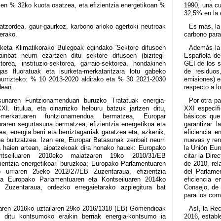
tien % 32ko kuota osatzea, eta efizientzia energetikoan %
1990, una cu
32,5% en la e
tzordea, gaur-gaurkoz, karbono arloko agertoki neutroak
Es más, la
terako.
carbono para
keta Klimatikorako Bulegoak egindako 'Sektore difusoen
Además la 
hainbat neurri ezartzen ditu sektore difusoen (bizitegi-
Española de
torea, instituzio-sektorea, garraio-sektorea, hondakinen
GEI de los se
as fluoratuak eta isurketa-merkataritzara lotu gabeko
de residuos
murrizteko: % 10 2013-2020 aldirako eta % 30 2021-2030
emisiones) e
dean.
respecto a l
sunaren Funtzionamenduari buruzko Tratatuak energia-
Por otra pa
XXI. titulua, eta oinarrizko helburu batzuk jartzen ditu,
XXI específi
-merkatuaren funtzionamendua bermatzea, Europar
básicos que
raren segurtasuna bermatzea, efizientzia energetikoa eta
garantizar 
a, energia berri eta berriztagarriak garatzea eta, azkenik,
eficiencia e
oa bultzatzea. Izan ere, Europar Batasunak zenbait neurri
nuevas y ren
ta haien artean, aipatzekoak dira honako hauek: Europako
la Unión Eur
ntseiluaren 2010eko maiatzaren 19ko 2010/31/EB
citar la Dir
zientzia energetikoari buruzkoa; Europako Parlamentuaren
de 2010, rela
 urriaren 25eko 2012/27/EB Zuzentaraua, efizientzia
del Parlame
eta Europako Parlamentuaren eta Kontseiluaren 2014ko
eficiencia 
 Zuzentaraua, ordezko erregaietarako azpiegitura bat
Consejo, de 
para los comb
aren 2016ko uztailaren 29ko 2016/1318 (EB) Gomendioak
Así, la Re
n ditu kontsumoko eraikin berriak energia-kontsumo ia
2016, establ