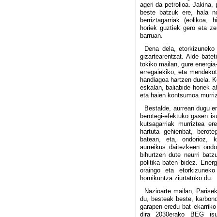
ageri da petrolioa. Jakina, 
beste batzuk ere, hala no
berriztagarriak (eolikoa, 
horiek guztiek gero eta ze
barruan.
Dena dela, etorkizuneko 
gizartearentzat. Alde bate
tokiko mailan, gure energi
erregaiekiko, eta mendeko
handiagoa hartzen duela. Kon
eskalan, baliabide horiek a
eta haien kontsumoa murriz
Bestalde, aurrean dugu er
berotegi-efektuko gasen is
kutsagarriak murriztea ere
hartuta gehienbat, berote
batean, eta, ondorioz, k
aurreikus daitezkeen ondo
bihurtzen dute neurri batz
politika baten bidez. Energ
oraingo eta etorkizuneko 
hornikuntza ziurtatuko du.
Nazioarte mailan, Parise
du, besteak beste, karbono
garapen-eredu bat ekarriko
dira 2030erako BEG isu