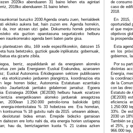
itezen 2020ko abenduaren 31 baino lehen eta agintari
de consumo d
berriz, 2018ko abenduaren 31 baino lehen.
caso de edif
2018.
aunkorrari buruzko 2030 Agenda onartu zuen, herrialdeek
En 2015, 
ati ekiteko aukera bat, hain zuzen ere. Agenda horrekin,
oportunidad
hi da, inor atzean utzi gabe. Dokumentu horrek pobrezia
el que mejor
esteko eta guztion oparotasuna segurtatzeko helburu
objetivos glo
pen iraunkorrerako agenda berri baten parte gisa.
la prosperid
 planteatzen ditu, 169 xede espezifikorekin, datozen 15
Esta agend
 eta hura betetzeko, guztiok gaude inplikatuta: gobernuak,
en los próx
batua eta gizarte zibila.
gobiernos, la
goa, berriz, aspaldidanik ari da energiaren alorreko
Por su par
ortua zen jada Energiaren Euskal Erakundea, azaroaren
distintas ac
ez; Euskal Autonomia Erkidegoaren sektore publikoaren
Energía, med
 eta etorkizuneko jardueren plangintza, koordinazioa eta
la coordinac
ion lege horren bidez, Autonomia Estatutuan ezarritako
de la Comun
 Jaurlaritzak jarritako gidalerroei jarraituz. Egoera
con las dire
gia Estrategia 2030ek (3E2030) helburu hauek ezartzen
Estatuto de 
zientzia energetikoaren alorreko jarduerak areagotzea
(3E2030) est
an, 2030ean 1.250.000 petrolio-tona baliokide (ptb)
eficiencia 
 energia-intentsitatea % 33 hobetzea ere. Era horretan,
1.250.000 te
n kontsumoa % 18 gutxitu nahi da 2015. urtearen aldean,
33%. De esta
ko desloturari bidea eman. Errepide bidezko garraioan
2030 un 18% 
 daitezen ere lortu nahi da, eta energia horien ustiapena
También se p
an; hau da, berriztagarrien kuota % 21 izatea azken
el 25%, y q
966.000 tep,