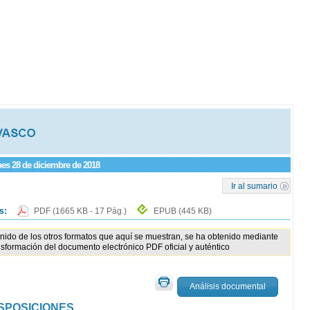
rnes 28 de diciembre de 2018
Ir al sumario
os:
PDF
(1665 KB - 17 Pág.)
EPUB
(445 KB)
enido de los otros formatos que aquí se muestran, se ha obtenido mediante
nsformación del documento electrónico PDF oficial y auténtico
Análisis documental
SPOSICIONES