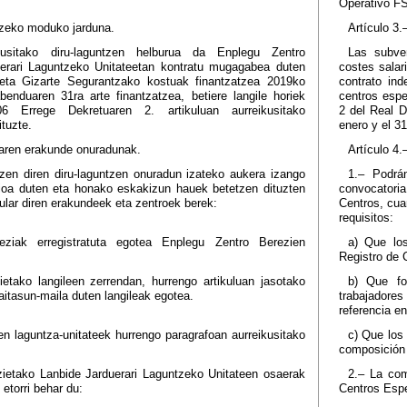
Operativo FS
ntzeko moduko jarduna.
Artículo 3.
kusitako diru-laguntzen helburua da Enplegu Zentro
Las subven
erari Laguntzeko Unitateetan kontratu mugagabea duten
costes salar
 eta Gizarte Segurantzako kostuak finantzatzea 2019ko
contrato in
abenduaren 31ra arte finantzatzea, betiere langile horiek
centros espe
06 Errege Dekretuaren 2. artikuluan aurreikusitako
2 del Real D
tuzte.
enero y el 3
tzaren erakunde onuradunak.
Artículo 4.
tzen diren diru-laguntzen onuradun izateko aukera izango
1.– Podrá
pioa duten eta honako eskakizun hauek betetzen dituzten
convocatoria
ular diren erakundeek eta zentroek berek:
Centros, cua
requisitos:
ziak erregistratuta egotea Enplegu Zentro Berezien
a) Que lo
Registro de 
etako langileen zerrendan, hurrengo artikuluan jasotako
b) Que fo
itasun-maila duten langileak egotea.
trabajadores
referencia en
en laguntza-unitateek hurrengo paragrafoan aurreikusitako
c) Que los
composición p
ietako Lanbide Jarduerari Laguntzeko Unitateen osaerak
2.– La com
etorri behar du:
Centros Espe