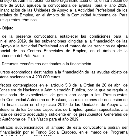
onsejo de Administración de este organismo autónomo, en su sesión de
mbre de 2018, aprueba la convocatoria de ayudas, para el año 2019,
a financiación de las Unidades de Apoyo a la Actividad Profesional de los
eciales de Empleo, en el ámbito de la Comunidad Autónoma del País
s siguientes términos.
– Objeto.
 de la presente convocatoria establecer las condiciones para la
n el año 2019, de las subvenciones dirigidas a la financiación de las
Apoyo a la Actividad Profesional en el marco de los servicios de ajuste
social de los Centros Especiales de Empleo, en el ámbito de la
utónoma del País Vasco.
– Recursos económicos destinados a la financiación.
cursos económicos destinados a la financiación de las ayudas objeto de
toria ascienden a 4.200.000 euros.
efectos contemplados en el artículo 5.3 de la Orden de 26 de abril de
Consejera de Hacienda y Administración Pública, por la que se regula la
 anticipada de expedientes de gasto con cargo a los Presupuestos
 la Comunidad Autónoma de Euskadi, las resoluciones de concesión de
 la financiación en el ejercicio 2019 de las Unidades de Apoyo a la
ofesional de los Centros Especiales de Empleo, quedan supeditadas a la
encia de crédito adecuado y suficiente en los presupuestos Generales de
 Autónoma del País Vasco para el año 2019.
ontratos subvencionados al amparo de esta convocatoria podrán ser
ofinanciación por el Fondo Social Europeo, en el marco del Programa