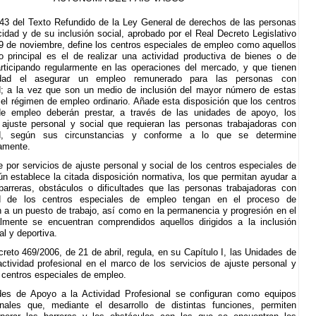
o 43 del Texto Refundido de la Ley General de derechos de las personas
idad y de su inclusión social, aprobado por el Real Decreto Legislativo
9 de noviembre, define los centros especiales de empleo como aquellos
o principal es el de realizar una actividad productiva de bienes o de
articipando regularmente en las operaciones del mercado, y que tienen
idad el asegurar un empleo remunerado para las personas con
d; a la vez que son un medio de inclusión del mayor número de estas
el régimen de empleo ordinario. Añade esta disposición que los centros
de empleo deberán prestar, a través de las unidades de apoyo, los
 ajuste personal y social que requieran las personas trabajadoras con
ad, según sus circunstancias y conforme a lo que se determine
amente.
 por servicios de ajuste personal y social de los centros especiales de
n establece la citada disposición normativa, los que permitan ayudar a
barreras, obstáculos o dificultades que las personas trabajadoras con
ad de los centros especiales de empleo tengan en el proceso de
n a un puesto de trabajo, así como en la permanencia y progresión en el
lmente se encuentran comprendidos aquellos dirigidos a la inclusión
ral y deportiva.
reto 469/2006, de 21 de abril, regula, en su Capítulo I, las Unidades de
ctividad profesional en el marco de los servicios de ajuste personal y
s centros especiales de empleo.
es de Apoyo a la Actividad Profesional se configuran como equipos
onales que, mediante el desarrollo de distintas funciones, permiten