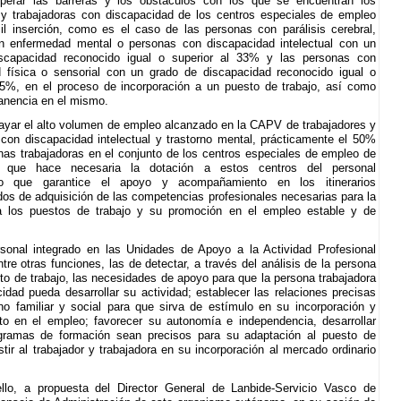
perar las barreras y los obstáculos con los que se encuentran los
 y trabajadoras con discapacidad de los centros especiales de empleo
il inserción, como es el caso de las personas con parálisis cerebral,
n enfermedad mental o personas con discapacidad intelectual con un
scapacidad reconocido igual o superior al 33% y las personas con
 física o sensorial con un grado de discapacidad reconocido igual o
65%, en el proceso de incorporación a un puesto de trabajo, así como
anencia en el mismo.
ayar el alto volumen de empleo alcanzado en la CAPV de trabajadores y
 con discapacidad intelectual y trastorno mental, prácticamente el 50%
nas trabajadoras en el conjunto de los centros especiales de empleo de
o que hace necesaria la dotación a estos centros del personal
ado que garantice el apoyo y acompañamiento en los itinerarios
ados de adquisición de las competencias profesionales necesarias para la
a los puestos de trabajo y su promoción en el empleo estable y de
rsonal integrado en las Unidades de Apoyo a la Actividad Profesional
ntre otras funciones, las de detectar, a través del análisis de la persona
to de trabajo, las necesidades de apoyo para que la persona trabajadora
idad pueda desarrollar su actividad; establecer las relaciones precisas
no familiar y social para que sirva de estímulo en su incorporación y
o en el empleo; favorecer su autonomía e independencia, desarrollar
gramas de formación sean precisos para su adaptación al puesto de
stir al trabajador y trabajadora en su incorporación al mercado ordinario
llo, a propuesta del Director General de Lanbide-Servicio Vasco de