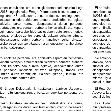
onen eskubideei eta euren gizarteratzeari buruzko Lege
El artícul
/2013 Legegintzako Errege Dekretuaren bidez onartu zen;
con discapac
teginaren 43. artikuluak zehazten duenez, enplegu-zentro
1/2013, de 2
ndasunen edo zerbitzuen jarduera produktibo bat egitea,
cuyo objetiv
aldizka parte hartuz, desgaitasuna duten pertsonei
servicios, p
iurtatzeko; era berean, pertsona horien ahalik eta kopuru
como final
egimenean sartzeko bide bat osatzen dute zentro horiek.
discapacida
uenez, enplegu-zentro bereziek eskaini beharko dituzte,
personas en 
 desgaitasuna duten pertsona langileek behar dituzten
especiales 
ialeko esparruen zerbitzuak, haien egoeraren araberakoak
servicios de
in bat datozenak.
discapacid
reglamentari
ko egokitze pertsonal eta sozialeko esparruen zerbitzuak
Se entiende
, aipatu xedapen arauemailean xedatzen denaren arabera:
empleo, segú
 han irauteko edo aurrera egiteko, desgaitasuna duten
superar las 
ko pertsona langileek dituzten oztopoak, trabak edo
discapacid
untzen duten zerbitzuak. Halaber, gizarte-, kultura- eta
incorporació
oak ere barne hartzen dira.
mismo. Igua
social, cultu
06 Errege Dekretuak, I. kapituluan, Lanbide Jarduerari
El Real Dec
zen ditu enplegu-zentro berezien egokitze pertsonal eta
Apoyo a la a
ruan.
social de lo
zeko Unitateak lanbide anitzeko taldeak dira, eta horiek,
Las Unidad
z, desgaitasuna duten langileek enplegu-zentro berezietan
multiprofesi