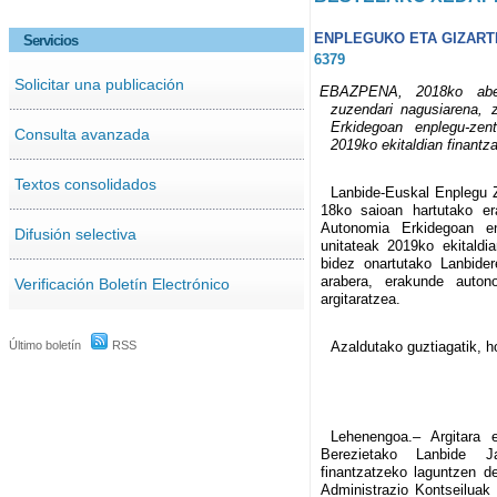
ENPLEGUKO ETA GIZARTE
Servicios
6379
Solicitar una publicación
EBAZPENA, 2018ko aben
zuzendari nagusiarena, 
Erkidegoan enplegu-zent
Consulta avanzada
2019ko ekitaldian finantza
Textos consolidados
Lanbide-Euskal Enplegu Z
18ko saioan hartutako er
Autonomia Erkidegoan enp
Difusión selectiva
unitateak 2019ko ekitaldi
bidez onartutako Lanbider
arabera, erakunde auton
Verificación Boletín Electrónico
argitaratzea.
Último boletín
RSS
Azaldutako guztiagatik, 
Lehenengoa.– Argitara
Berezietako Lanbide Ja
finantzatzeko laguntzen de
Administrazio Kontseiluak