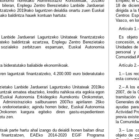
utonomo horretako Administrazio Kontseiluak, 2018ko
Empleo, el C
bileran, Enplegu Zentro Berezietako Lanbide Jarduerari
18 de dicie
tzatzeko 2019rako laguntzen deialdia onartu zuen Euskal
dirigida a l
ako baldintza hauek kontuan hartuta:
Centros Esp
Vasco, en lo
Artículo 1.
Lanbide Jarduerari Laguntzeko Unitateak finantzatzeko
Es objeto
ateko baldintzak ezartzea, Enplegu Zentro Berezietako
concesión, e
 sozialeko zerbitzuen esparruan, Euskal Autonomia
Unidades de 
personal y 
Comunidad A
era bideratutako baliabide ekonomikoak.
Artículo 2.
iren laguntzak finantzatzeko, 4.200.000 euro bideratutako
1.– Los re
esta convoca
zietako Lanbide Jarduerari Laguntzeko Unitateak 2019ko
2.– A los 
aguntzak ematea ebazteko, kreditu nahikoa eta egokia egon
2007, de la 
Euskal Autonomia Erkidegoko Aurrekontu Orokorretan,
tramitación
 Administrazioko sailburuaren 2007ko apirilaren 26ko
Generales de
n ondorioetarako; agindu horren bidez, Euskal Autonomia
ayudas para
rokorren kargura egiteko diren gastu-espedienteen
Actividad Pr
etu zen.
previa exist
la Comunidad
sak parte hartu ahal izango du deialdi honen baitan diruz
3.– Los c
k finantzatzen, EAEko 2014-2020 EGIF Programa
objeto de c