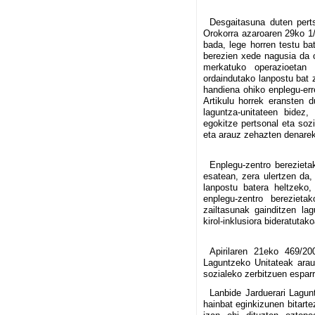
Desgaitasuna duten perts
Orokorra azaroaren 29ko 1
bada, lege horren testu ba
berezien xede nagusia da o
merkatuko operazioetan 
ordaindutako lanpostu bat z
handiena ohiko enplegu-err
Artikulu horrek eransten d
laguntza-unitateen bidez,
egokitze pertsonal eta soz
eta arauz zehazten denarek
Enplegu-zentro berezieta
esatean, zera ulertzen da
lanpostu batera heltzeko,
enplegu-zentro berezieta
zailtasunak gainditzen lag
kirol-inklusiora bideratutak
Apirilaren 21eko 469/20
Laguntzeko Unitateak araut
sozialeko zerbitzuen espar
Lanbide Jarduerari Lagunt
hainbat eginkizunen bitarte