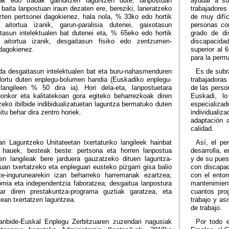
ak edo trabak gainditzen laguntzen dute, lanpostuan
ayudar a su
baita lanpostuan iraun dezaten ere, bereziki, laneratzeko
trabajadores
zten pertsonei dagokienez, hala nola, % 33ko edo hortik
de muy difíc
 aitortua izanik, garun-paralisia dutenei, gaixotasun
personas co
tasun intelektualen bat dutenei eta, % 65eko edo hortik
grado de di
 aitortua izanik, desgaitasun fisiko edo zentzumen-
discapacidad
dagokienez.
superior al 
para la perm
a desgaitasun intelektualen bat eta buru-nahasmenduren
Es de subr
lortu duten enplegu-bolumen handia (Euskadiko enplegu-
trabajadoras
langileen % 50 dira ia). Hori dela-eta, lanpostuetara
de las perso
onkor eta kalitatekoan gora egiteko beharrezkoak diren
Euskadi, l
eko ibilbide indibidualizatuetan laguntza bermatuko duten
especializ
itu behar dira zentro horiek.
individualiz
adaptación 
calidad.
ari Laguntzeko Unitateetan txertaturiko langileek hainbat
Así, el pe
o hauek, besteak beste: pertsona eta horren lanpostua
desarrolla, e
en langileak bere jarduera gauzatzeko dituen laguntza-
y de su pues
an txertatzeko eta enpleguari eusteko pizgarri gisa balio
con discapac
rte-ingurunearekin izan beharreko harremanak ezartzea;
con el entor
omia eta independentzia faboratzea; desgaitua lanpostura
mantenimient
ar diren prestakuntza-programa guztiak garatzea, eta
cuantos pro
tean txertatzen laguntzea.
trabajo y asi
de trabajo.
Lanbide-Euskal Enplegu Zerbitzuaren zuzendari nagusiak
Por todo e