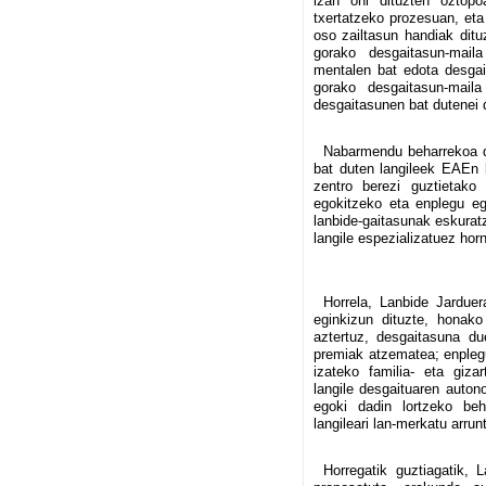
izan ohi dituzten oztopo
txertatzeko prozesuan, eta 
oso zailtasun handiak ditu
gorako desgaitasun-maila
mentalen bat edota desgai
gorako desgaitasun-maila
desgaitasunen bat dutenei 
Nabarmendu beharrekoa d
bat duten langileek EAEn 
zentro berezi guztietako 
egokitzeko eta enplegu eg
lanbide-gaitasunak eskuratz
langile espezializatuez horn
Horrela, Lanbide Jarduer
eginkizun dituzte, honak
aztertuz, desgaitasuna du
premiak atzematea; enplegu
izateko familia- eta giza
langile desgaituaren auton
egoki dadin lortzeko beh
langileari lan-merkatu arrun
Horregatik guztiagatik, 