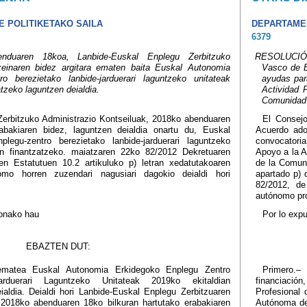
 POLITIKETAKO SAILA
DEPARTAMEN
6379
duaren 18koa, Lanbide-Euskal Enplegu Zerbitzuko
RESOLUCIÓN d
zeinaren bidez argitara ematen baita Euskal Autonomia
Vasco de E
ro berezietako lanbide-jarduerari laguntzeko unitateak
ayudas par
tzeko laguntzen deialdia.
Actividad 
Comunidad 
erbitzuko Administrazio Kontseiluak, 2018ko abenduaren
El Consej
abakiaren bidez, laguntzen deialdia onartu du, Euskal
Acuerdo ado
legu-zentro berezietako lanbide-jarduerari laguntzeko
convocatoria
an finantzatzeko. maiatzaren 22ko 82/2012 Dekretuaren
Apoyo a la A
en Estatutuen 10.2 artikuluko p) letran xedatutakoaren
de la Comun
omo horren zuzendari nagusiari dagokio deialdi hori
apartado p) 
82/2012, de
autónomo pro
honako hau
Por lo expu
EBAZTEN DUT:
 ematea Euskal Autonomia Erkidegoko Enplegu Zentro
Primero.– 
rduerari Laguntzeko Unitateak 2019ko ekitaldian
financiació
ialdia. Deialdi hori Lanbide-Euskal Enplegu Zerbitzuaren
Profesional
 2018ko abenduaren 18ko bilkuran hartutako erabakiaren
Autónoma de