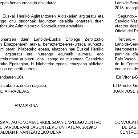
azpen honen eranskin gisa dator.
Lanbide-Ser
2018, recogi
Euskal Herriko Agintaritzaren Aldizkarian argitaratu eta
Segundo.– 
ango ditu ondorioak laguntzen deialdia onartzen duen
Servicio Vas
bitzuko Administrazio Kontseiluaren erabakiak.
efectos desd
Oficial del P
a onartzen duen Lanbide-Euskal Enplegu Zerbitzuko
Tercero.– 
en Ebazpenaren aurka, berraztertze-errekurtsoa aurkeztu
Lanbide-Ser
rri berari, hilabeteko epean, ebazpen hau Euskal Herriko
interponerse
ian argitaratu eta hurrengo egunetik aurrera; edo
partir del dí
-errekurtsoa aurkeztu ahal izango da zuzenean Gasteizko
País Vasco, 
tako Epaitegian, bi hilabeteko epean, ebazpena aldizkari
de lo Conten
engo egunetik aurrera.
contar desde 
benduaren 18a.
En Vitoria-G
itzuko zuzendari nagusia,
El Director G
DIA FRADEJAS.
JUAN JOSE 
ERANSKINA
EUSKAL AUTONOMIA ERKIDEGOAN ENPLEGU ZENTRO
CONVOCATOR
E JARDUERARI LAGUNTZEKO UNITATEAK 2019KO
DE LAS
TALDIAN FINANTZATZEKO DENA
CENTROS