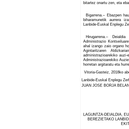
bitartez onartu zen, eta eb
Bigarrena.– Ebazpen hau 
biharamunetik aurrera iz
Lanbide-Euskal Enplegu Zer
Hirugarrena.– Deialdi
Administrazio Kontseiluar
ahal izango zaio organo ho
Agintaritzaren Aldizkar
administrazioarekiko auzi
Administrazioarekiko Auzie
horretan argitaratu eta hurr
Vitoria-Gasteiz, 2018ko a
Lanbide-Euskal Enplegu Zerb
JUAN JOSE BORJA BELAN
LAGUNTZA-DEIALDIA, 
BEREZIETAKO LANBID
EKI