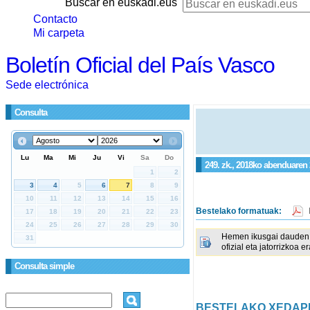
Buscar en euskadi.eus
Contacto
Mi carpeta
Boletín Oficial del País Vasco
Sede electrónica
Consulta
249. zk., 2018ko abenduaren 2
Bestelako formatuak:
Hemen ikusgai dauden 
ofizial eta jatorrizkoa e
Consulta simple
BESTELAKO XEDAP