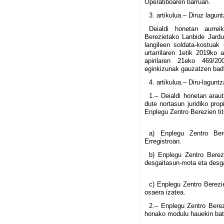
Operatiboaren barruan.
3. artikulua.– Diruz lagu
Deialdi honetan aurrei
Berezietako Lanbide Jardu
langileen soldata-kostuak
urtarrilaren 1etik 2019ko 
apirilaren 21eko 469/20
eginkizunak gauzatzen badi
4. artikulua.– Diru-lagun
1.– Deialdi honetan arau
dute nortasun juridiko pro
Enplegu Zentro Berezien tit
a) Enplegu Zentro Bere
Erregistroan.
b) Enplegu Zentro Berezi
desgaitasun-mota eta desga
c) Enplegu Zentro Berezi
osaera izatea.
2.– Enplegu Zentro Berez
honako modulu hauekin bat 