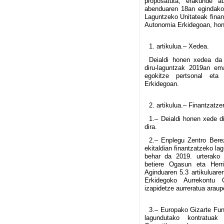
proposatuta, erakunde a
abenduaren 18an egindako 
Laguntzeko Unitateak finan
Autonomia Erkidegoan, hon
1. artikulua.– Xedea.
Deialdi honen xedea da 
diru-laguntzak 2019an em
egokitze pertsonal eta
Erkidegoan.
2. artikulua.– Finantzatz
1.– Deialdi honen xede d
dira.
2.– Enplegu Zentro Bere
ekitaldian finantzatzeko l
behar da 2019. urterako 
betiere Ogasun eta Herri
Aginduaren 5.3 artikuluare
Erkidegoko Aurrekontu O
izapidetze aurreratua araup
3.– Europako Gizarte Funt
lagundutako kontratua