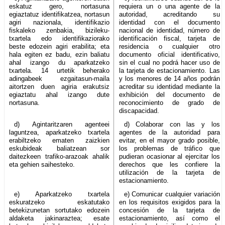
eskatuz gero, nortasuna
requiera un o una agente de la
egiaztatuz identifikatzea, nortasun
autoridad, acreditando su
agiri nazionala, identifikazio
identidad con el documento
fiskaleko zenbakia, bizileku-
nacional de identidad, número de
txartela edo identifikaziorako
identificación fiscal, tarjeta de
beste edozein agiri erabilita; eta
residencia o cualquier otro
hala egiten ez badu, ezin baliatu
documento oficial identificativo,
ahal izango du aparkatzeko
sin el cual no podrá hacer uso de
txartela. 14 urtetik beherako
la tarjeta de estacionamiento. Las
adingabeek ezgaitasun-maila
y los menores de 14 años podrán
aitortzen duen agiria erakutsiz
acreditar su identidad mediante la
egiaztatu ahal izango dute
exhibición del documento de
nortasuna.
reconocimiento de grado de
discapacidad.
d) Agintaritzaren agenteei
d) Colaborar con las y los
laguntzea, aparkatzeko txartela
agentes de la autoridad para
erabiltzeko ematen zaizkien
evitar, en el mayor grado posible,
eskubideak baliatzean sor
los problemas de tráfico que
daitezkeen trafiko-arazoak ahalik
pudieran ocasionar al ejercitar los
eta gehien saihesteko.
derechos que les confiere la
utilización de la tarjeta de
estacionamiento.
e) Aparkatzeko txartela
e) Comunicar cualquier variación
eskuratzeko eskatutako
en los requisitos exigidos para la
betekizunetan sortutako edozein
concesión de la tarjeta de
aldaketa jakinaraztea; esate
estacionamiento, así como el