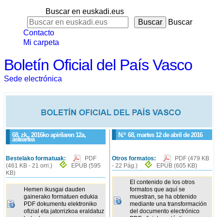
Buscar en euskadi.eus
Buscar
Contacto
Mi carpeta
Boletín Oficial del País Vasco
Sede electrónica
68. zk., 2016ko apirilaren 12a,
N.º
68
, martes 12 de abril de 2016
asteartea
Bestelako formatuak:
PDF
Otros formatos:
PDF
(479 KB
(461 KB - 21 orri.)
EPUB
(595
- 22 Pág.)
EPUB
(605 KB)
KB)
El contenido de los otros
Hemen ikusgai dauden
formatos que aquí se
gainerako formatuen edukia
muestran, se ha obtenido
PDF dokumentu elektroniko
mediante una transformación
ofizial eta jatorrizkoa eraldatuz
del documento electrónico