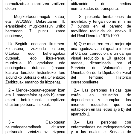
normalizatuak erabiltzea zailtzen
utilización de medios
dioten
normalizados de transporte.
– Mugikortasun-mugak izatea,
– Si presenta limitaciones de
eta 971/1999 Dekretuaren II.
movilidad y tengan como mínimo
eranskineko mugikortasun urriko
7 puntos en el baremo de
baremoan 7 puntu izatea
movilidad reducida del anexo II
gutxienez,
del Real Decreto 1971/1999.
b) Begirik onenean ikusmen-
b) Que muestren en el mejor ojo
zolitasuna, zuzendu ostean,
una agudeza visual igual o inferior
0,1ekoa edo beheragokoa
al 0,1 con corrección, o un campo
dutenak, edo ikus-eremu
visual reducido a 10 grados o
murriztua 10 gradukoa edo
menos, dictaminada por el
gutxiagokoa dutenak (kasuan
Servicio de Valoración y
kasuko lurralde historikoko foru
Orientación de la Diputación Foral
aldundiko Balorazio eta Orientazio
del Territorio Histórico
Zerbitzuak emango du irizpena).
correspondiente.
2.– Mendekotasun-egoeran izan
2.– Las personas físicas que
eta 1. paragrafoko a) edo b) letran
estén en situación de
ezarri betekizunak konplitzen
dependencia y cumplan los
dituzten pertsona fisikoak.
mismos requisitos que se
establecen en las letras a) o b) del
apartado 1.
3.– Gaixotasun
3.– Las personas con
neurodegeneratiboak dituzten
enfermedades neurodegenerativas
pertsonak, zeintzuetaz irizpena
y a las cuales el Servicio de