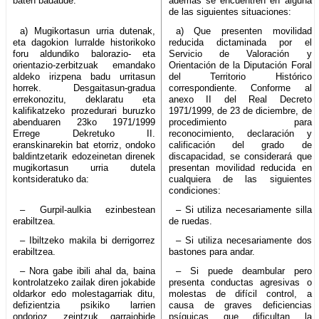
baten badaude:
además se encuentren en alguna
de las siguientes situaciones:
a) Mugikortasun urria dutenak,
a) Que presenten movilidad
eta dagokion lurralde historikoko
reducida dictaminada por el
foru aldundiko balorazio- eta
Servicio de Valoración y
orientazio-zerbitzuak emandako
Orientación de la Diputación Foral
aldeko irizpena badu urritasun
del Territorio Histórico
horrek. Desgaitasun-gradua
correspondiente. Conforme al
errekonozitu, deklaratu eta
anexo II del Real Decreto
kalifikatzeko prozedurari buruzko
1971/1999, de 23 de diciembre, de
abenduaren 23ko 1971/1999
procedimiento para
Errege Dekretuko II.
reconocimiento, declaración y
eranskinarekin bat etorriz, ondoko
calificación del grado de
baldintzetarik edozeinetan direnek
discapacidad, se considerará que
mugikortasun urria dutela
presentan movilidad reducida en
kontsideratuko da:
cualquiera de las siguientes
condiciones:
– Gurpil-aulkia ezinbestean
– Si utiliza necesariamente silla
erabiltzea.
de ruedas.
– Ibiltzeko makila bi derrigorrez
– Si utiliza necesariamente dos
erabiltzea.
bastones para andar.
– Nora gabe ibili ahal da, baina
– Si puede deambular pero
kontrolatzeko zailak diren jokabide
presenta conductas agresivas o
oldarkor edo molestagarriak ditu,
molestas de difícil control, a
defizientzia psikiko larrien
causa de graves deficiencias
ondorioz, zeintzuk garraiobide
psíquicas que dificultan la