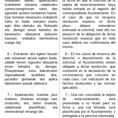
hilabeteko epean, aparkatzeko
la fecha en que la solicitud de la
txartelaren eskaera udaletxeko
tarjeta de estacionamiento haya
sarrera-erregistroan sartu den
tenido entrada en el registro del
egunetik aurrera zenbatzen hasita.
correspondiente Ayuntamiento. En
Epe horretan berariazko erabakirik
el caso de que no recayera
hartu ez bada, eskaera onartu
resolución expresa en dicho
egin dela ulertuko da. Nolanahi
plazo, deberá entenderse
ere, derrigor eman beharko da
estimada la solicitud, todo ello sin
berariazko ebazpena (edozein
perjuicio de la obligación de dictar
kasutan, erabakia berrestekoa
resolución expresa que en todo
izango da).
caso deberá ser confirmatoria del
mismo.
6.– Eskaerari uko egiten bazaio
6.– En los casos de renuncia del
edo eskaeran atzera egiten bada,
derecho o desistimiento de la
udalak horren inguruko ebazpena
solicitud, el Ayuntamiento estará
eman beharko du, derrigor.
obligado a dictar resolución, que
Ebazpenean, kasu bakoitzaren
consistirá en la declaración de la
inguruabarrak azalduko dira,
circunstancia que concurre en
jazotako gertaerak eta aplika
cada caso, con indicación de los
daitezkeen arauak adieraziz.
hechos producidos y las normas
aplicables.
7.– Aparkatzeko txartela jaso
7.– Una vez concedida la tarjeta
ondoren, titularrari emango zaio
de estacionamiento, será
sinatzeko, eta, behin sinatuta,
presentada a su titular para su
udaletxeak plastifikatu eta
firma y, una vez firmada, será
interesdunari emango dio.
plastificada por el Ayuntamiento y
entregada a la persona interesada.