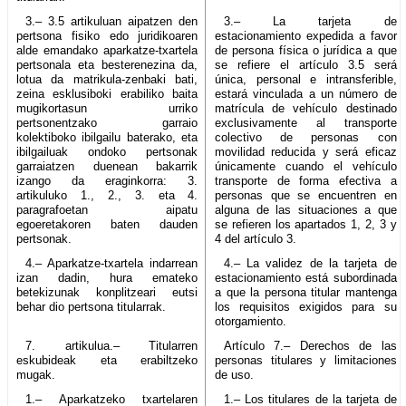
3.– 3.5 artikuluan aipatzen den
3.– La tarjeta de
pertsona fisiko edo juridikoaren
estacionamiento expedida a favor
alde emandako aparkatze-txartela
de persona física o jurídica a que
pertsonala eta besterenezina da,
se refiere el artículo 3.5 será
lotua da matrikula-zenbaki bati,
única, personal e intransferible,
zeina esklusiboki erabiliko baita
estará vinculada a un número de
mugikortasun urriko
matrícula de vehículo destinado
pertsonentzako garraio
exclusivamente al transporte
kolektiboko ibilgailu baterako, eta
colectivo de personas con
ibilgailuak ondoko pertsonak
movilidad reducida y será eficaz
garraiatzen duenean bakarrik
únicamente cuando el vehículo
izango da eraginkorra: 3.
transporte de forma efectiva a
artikuluko 1., 2., 3. eta 4.
personas que se encuentren en
paragrafoetan aipatu
alguna de las situaciones a que
egoeretakoren baten dauden
se refieren los apartados 1, 2, 3 y
pertsonak.
4 del artículo 3.
4.– Aparkatze-txartela indarrean
4.– La validez de la tarjeta de
izan dadin, hura emateko
estacionamiento está subordinada
betekizunak konplitzeari eutsi
a que la persona titular mantenga
behar dio pertsona titularrak.
los requisitos exigidos para su
otorgamiento.
7. artikulua.– Titularren
Artículo 7.– Derechos de las
eskubideak eta erabiltzeko
personas titulares y limitaciones
mugak.
de uso.
1.– Aparkatzeko txartelaren
1.– Los titulares de la tarjeta de