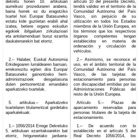
dekretu honen 10. artikuluan
artículo 10 del presente Decreto,
aurreikusi prozeduraren arabera,
tendrá validez en el territorio de la
baina horrek ez du eragotziko
Comunidad Autónoma del País
txartel hori Europar Batasuneko
Vasco, sin perjuicio de su
estatu kide guztietan erabili ahal
utilización en todos los Estados
izatea, betiere organo eskudun
miembros de la Unión Europea, en
egokiek ibilgailuen zirkulazioari
los términos que los respectivos
eta antolamenduari buruz ezarrita
órganos competentes tengan
daukatenarekin bat etorriz.
establecidos en materia de
ordenación y circulación de
vehículos.
2.– Halaber, Euskal Autonomia
2.– Asimismo, se reconoce el
Erkidegoaren lurraldearen barruan,
uso, en el ámbito territorial de la
errekonozitu egiten dira Europar
Comunidad Autónoma del País
Batasuneko gainontzeko herri-
Vasco, de las tarjetas de
administrazioek desgaitasuna
estacionamiento para personas
duten pertsonentzat emandako
con discapacidad emitidas por las
aparkatzeko txartelak.
Administraciones Públicas del
resto de la Unión Europea.
5. artikulua.– Aparkatzeko
Artículo 5.– Plazas de
txartelaren titularrentzat gordetako
aparcamiento reservadas para
aparkalekuak.
personas titulares de la tarjeta de
estacionamiento.
1.– 1056/2014 Errege Dekretuko
1.– De acuerdo con lo
5. artikuluan ezarritakoarekin bat
establecido en el artículo 5 del
etorriz, hiriguneetako jarduera-
Real Decreto 1056/2014, los