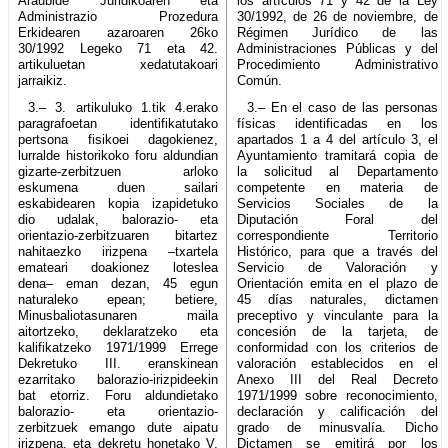
Araubide Juridikoaren eta
los artículos 71 y 42 de la Ley
Administrazio Prozedura
30/1992, de 26 de noviembre, de
Erkidearen azaroaren 26ko
Régimen Jurídico de las
30/1992 Legeko 71 eta 42.
Administraciones Públicas y del
artikuluetan xedatutakoari
Procedimiento Administrativo
jarraikiz.
Común.
3.– 3. artikuluko 1.tik 4.erako
3.– En el caso de las personas
paragrafoetan identifikatutako
físicas identificadas en los
pertsona fisikoei dagokienez,
apartados 1 a 4 del artículo 3, el
lurralde historikoko foru aldundian
Ayuntamiento tramitará copia de
gizarte-zerbitzuen arloko
la solicitud al Departamento
eskumena duen sailari
competente en materia de
eskabidearen kopia izapidetuko
Servicios Sociales de la
dio udalak, balorazio- eta
Diputación Foral del
orientazio-zerbitzuaren bitartez
correspondiente Territorio
nahitaezko irizpena –txartela
Histórico, para que a través del
emateari doakionez loteslea
Servicio de Valoración y
dena– eman dezan, 45 egun
Orientación emita en el plazo de
naturaleko epean; betiere,
45 días naturales, dictamen
Minusbaliotasunaren maila
preceptivo y vinculante para la
aitortzeko, deklaratzeko eta
concesión de la tarjeta, de
kalifikatzeko 1971/1999 Errege
conformidad con los criterios de
Dekretuko III. eranskinean
valoración establecidos en el
ezarritako balorazio-irizpideekin
Anexo III del Real Decreto
bat etorriz. Foru aldundietako
1971/1999 sobre reconocimiento,
balorazio- eta orientazio-
declaración y calificación del
zerbitzuek emango dute aipatu
grado de minusvalía. Dicho
irizpena, eta dekretu honetako V.
Dictamen se emitirá por los