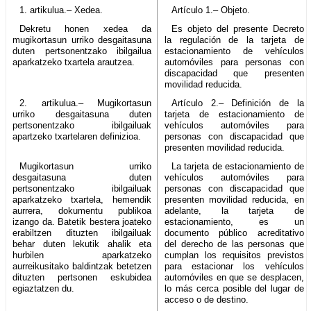
1. artikulua.– Xedea.
Artículo 1.– Objeto.
Dekretu honen xedea da
Es objeto del presente Decreto
mugikortasun urriko desgaitasuna
la regulación de la tarjeta de
duten pertsonentzako ibilgailua
estacionamiento de vehículos
aparkatzeko txartela arautzea.
automóviles para personas con
discapacidad que presenten
movilidad reducida.
2. artikulua.– Mugikortasun
Artículo 2.– Definición de la
urriko desgaitasuna duten
tarjeta de estacionamiento de
pertsonentzako ibilgailuak
vehículos automóviles para
apartzeko txartelaren definizioa.
personas con discapacidad que
presenten movilidad reducida.
Mugikortasun urriko
La tarjeta de estacionamiento de
desgaitasuna duten
vehículos automóviles para
pertsonentzako ibilgailuak
personas con discapacidad que
aparkatzeko txartela, hemendik
presenten movilidad reducida, en
aurrera, dokumentu publikoa
adelante, la tarjeta de
izango da. Batetik bestera joateko
estacionamiento, es un
erabiltzen dituzten ibilgailuak
documento público acreditativo
behar duten lekutik ahalik eta
del derecho de las personas que
hurbilen aparkatzeko
cumplan los requisitos previstos
aurreikusitako baldintzak betetzen
para estacionar los vehículos
dituzten pertsonen eskubidea
automóviles en que se desplacen,
egiaztatzen du.
lo más cerca posible del lugar de
acceso o de destino.