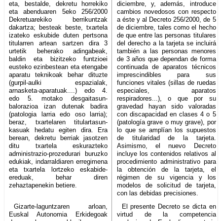
eta, bestalde, dekretu horrekiko
diciembre, y, además, introduce
eta abenduaren 5eko 256/2000
cambios novedosos con respecto
Dekretuarekiko berrikuntzak
a éste y al Decreto 256/2000, de 5
dakartza; besteak beste, txartela
de diciembre, tales como el hecho
izateko eskubide duten pertsona
de que entre las personas titulares
titularren artean sartzen dira 3
del derecho a la tarjeta se incluirá
urtetik beherako adingabeak,
también a las personas menores
baldin eta bizitzeko funtzioei
de 3 años que dependan de forma
eusteko ezinbestean eta etengabe
continuada de aparatos técnicos
aparatu teknikoak behar dituzte
imprescindibles para sus
(gurpil-aulki espazialak,
funciones vitales (sillas de ruedas
arnasketa-aparatuak....) edo 4.
especiales, aparatos
edo 5. motako desgaitasun-
respiradores...), o que por su
balorazioa izan dutenak badira
gravedad hayan sido valoradas
(patologia larria edo oso larria);
con discapacidad en clases 4 o 5
beraz, txartelaren titulartasun-
(patología grave o muy grave), por
kasuak hedatu egiten dira. Era
lo que se amplían los supuestos
berean, dekretu berriak jasotzen
de titularidad de la tarjeta.
ditu txartela eskurazteko
Asimismo, el nuevo Decreto
administrazio-prozedurari buruzko
incluye los contenidos relativos al
edukiak, indarraldiaren erregimena
procedimiento administrativo para
eta txartela lortzeko eskabide-
la obtención de la tarjeta, el
ereduak, behar diren
régimen de su vigencia y los
zehaztapenekin betiere.
modelos de solicitud de tarjeta,
con las debidas precisiones.
Gizarte-laguntzaren arloan,
El presente Decreto se dicta en
Euskal Autonomia Erkidegoak
virtud de la competencia