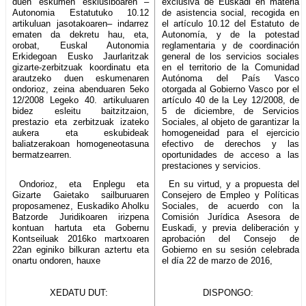
duen eskumen esklusiboaren –
exclusiva de Euskadi en materia
Autonomia Estatutuko 10.12
de asistencia social, recogida en
artikuluan jasotakoaren– indarrez
el artículo 10.12 del Estatuto de
ematen da dekretu hau, eta,
Autonomía, y de la potestad
orobat, Euskal Autonomia
reglamentaria y de coordinación
Erkidegoan Eusko Jaurlaritzak
general de los servicios sociales
gizarte-zerbitzuak koordinatu eta
en el territorio de la Comunidad
arautzeko duen eskumenaren
Autónoma del País Vasco
ondorioz, zeina abenduaren 5eko
otorgada al Gobierno Vasco por el
12/2008 Legeko 40. artikuluaren
artículo 40 de la Ley 12/2008, de
bidez esleitu baitzitzaion,
5 de diciembre, de Servicios
prestazio eta zerbitzuak izateko
Sociales, al objeto de garantizar la
aukera eta eskubideak
homogeneidad para el ejercicio
baliatzerakoan homogeneotasuna
efectivo de derechos y las
bermatzearren.
oportunidades de acceso a las
prestaciones y servicios.
Ondorioz, eta Enplegu eta
En su virtud, y a propuesta del
Gizarte Gaietako sailburuaren
Consejero de Empleo y Políticas
proposamenez, Euskadiko Aholku
Sociales, de acuerdo con la
Batzorde Juridikoaren irizpena
Comisión Jurídica Asesora de
kontuan hartuta eta Gobernu
Euskadi, y previa deliberación y
Kontseiluak 2016ko martxoaren
aprobación del Consejo de
22an eginiko bilkuran aztertu eta
Gobierno en su sesión celebrada
onartu ondoren, hauxe
el día 22 de marzo de 2016,
XEDATU DUT:
DISPONGO: