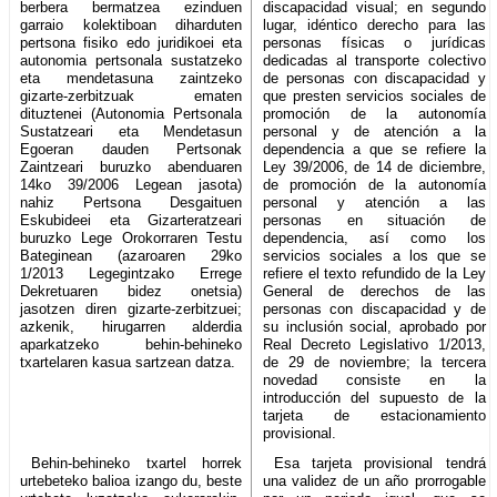
berbera bermatzea ezinduen
discapacidad visual; en segundo
garraio kolektiboan diharduten
lugar, idéntico derecho para las
pertsona fisiko edo juridikoei eta
personas físicas o jurídicas
autonomia pertsonala sustatzeko
dedicadas al transporte colectivo
eta mendetasuna zaintzeko
de personas con discapacidad y
gizarte-zerbitzuak ematen
que presten servicios sociales de
dituztenei (Autonomia Pertsonala
promoción de la autonomía
Sustatzeari eta Mendetasun
personal y de atención a la
Egoeran dauden Pertsonak
dependencia a que se refiere la
Zaintzeari buruzko abenduaren
Ley 39/2006, de 14 de diciembre,
14ko 39/2006 Legean jasota)
de promoción de la autonomía
nahiz Pertsona Desgaituen
personal y atención a las
Eskubideei eta Gizarteratzeari
personas en situación de
buruzko Lege Orokorraren Testu
dependencia, así como los
Bateginean (azaroaren 29ko
servicios sociales a los que se
1/2013 Legegintzako Errege
refiere el texto refundido de la Ley
Dekretuaren bidez onetsia)
General de derechos de las
jasotzen diren gizarte-zerbitzuei;
personas con discapacidad y de
azkenik, hirugarren alderdia
su inclusión social, aprobado por
aparkatzeko behin-behineko
Real Decreto Legislativo 1/2013,
txartelaren kasua sartzean datza.
de 29 de noviembre; la tercera
novedad consiste en la
introducción del supuesto de la
tarjeta de estacionamiento
provisional.
Behin-behineko txartel horrek
Esa tarjeta provisional tendrá
urtebeteko balioa izango du, beste
una validez de un año prorrogable