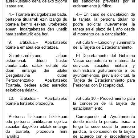
aurreikusitako dena delako zigorra
las sanciones previstas por el
izatea ere.
ordenamiento jurídico.
4.– Txartela indargabetzen bada,
4.– En caso de cancelación de
pertsona titularrak ezin izango du
la tarjeta, la persona titular no
txartela berriro eskatu urtebeteko
podrá solicitar nuevamente la
epean, indargabetzen den unetik
tarjeta en el plazo de 1 año desde
hara zenbaturik epe hori.
el momento de la cancelación.
9. artikulua.– Aparkatzeko
Artículo 9.– Edición y suministro
txartela ematea eta editatzea.
de la Tarjeta de Estacionamiento.
Gizarte-zerbitzuen arloan
El Departamento del Gobierno
eskumenak dituen Eusko
Vasco competente en materia de
Jaurlaritzako sailak editatu eta
servicios sociales editará y
doan emango die udalei
suministrará gratuitamente a los
Desgaitasuna duten
ayuntamientos, previa solicitud, la
Pertsonentzako Aparkatzeko
Tarjeta de Estacionamiento para
Txartela, betiere aldez aurretiko
Personas con Discapacidad.
eskabidea delarik.
10. artikulua.– Aparkatzeko
Artículo 10.– Procedimiento para
txartela lortzeko prozedura.
la concesión de la tarjeta de
estacionamiento.
Pertsona fisikoaren bizilekuari
Corresponde al Ayuntamiento
edo pertsona juridikoaren egoitza
donde resida la persona física o
sozialari dagokion udalak emango
tenga la sede social la persona
du txartela, prozedura honi
jurídica, la concesión de la tarjeta
jarraikiz:
de acuerdo con el procedimiento