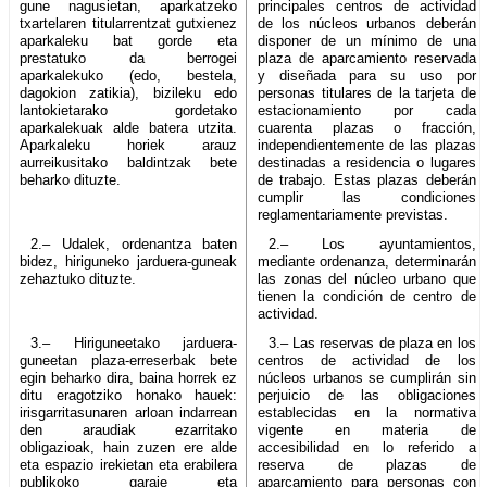
gune nagusietan, aparkatzeko
principales centros de actividad
txartelaren titularrentzat gutxienez
de los núcleos urbanos deberán
aparkaleku bat gorde eta
disponer de un mínimo de una
prestatuko da berrogei
plaza de aparcamiento reservada
aparkalekuko (edo, bestela,
y diseñada para su uso por
dagokion zatikia), bizileku edo
personas titulares de la tarjeta de
lantokietarako gordetako
estacionamiento por cada
aparkalekuak alde batera utzita.
cuarenta plazas o fracción,
Aparkaleku horiek arauz
independientemente de las plazas
aurreikusitako baldintzak bete
destinadas a residencia o lugares
beharko dituzte.
de trabajo. Estas plazas deberán
cumplir las condiciones
reglamentariamente previstas.
2.– Udalek, ordenantza baten
2.– Los ayuntamientos,
bidez, hiriguneko jarduera-guneak
mediante ordenanza, determinarán
zehaztuko dituzte.
las zonas del núcleo urbano que
tienen la condición de centro de
actividad.
3.– Hiriguneetako jarduera-
3.– Las reservas de plaza en los
guneetan plaza-erreserbak bete
centros de actividad de los
egin beharko dira, baina horrek ez
núcleos urbanos se cumplirán sin
ditu eragotziko honako hauek:
perjuicio de las obligaciones
irisgarritasunaren arloan indarrean
establecidas en la normativa
den araudiak ezarritako
vigente en materia de
obligazioak, hain zuzen ere alde
accesibilidad en lo referido a
eta espazio irekietan eta erabilera
reserva de plazas de
publikoko garaje eta
aparcamiento para personas con