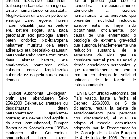
urtebete luzatzeko aukerarekin.
por un periodo igual, que se
Salbuespen-kasuetan emango da,
concederá excepcionalmente,
arrazoi humanitarioei erreparatuta.
atendiendo a razones
Mugikortasun urria duten pertsonei
humanitarias, a las personas que
emango zaie, egoera horren
presenten movilidad reducida,
irizpen ofizialik jaso ez badute
aunque esta no haya sido
ere, betiere frogatu ahal bada
dictaminada oficialmente, por
gaixotasun edo patologia larriren
causa de una enfermedad o
baten ondorioz bizi-itxaropena
patología de extrema gravedad
nabarmen murriztu dela euren
que suponga fehacientemente una
adinerako eta bestelako ezaugarri
reducción sustancial de la
pertsonaletarako normaltzat jotzen
esperanza de vida que se
dena aintzat hartuta, eta
considera normal para su edad y
aparkatzeko txartelaren ohiko
demás condiciones personales, y
eskaera garaiz izapidetzeko
que razonablemente no permita
aukerarik ez dagoela aurreikusten
tramitar en tiempo la solicitud
denean.
ordinaria de la tarjeta de
estacionamiento.
Euskal Autonomia Erkidegoan,
En la Comunidad Autónoma del
orain arte, abenduaren 5eko
País Vasco, hasta la fecha, el
256/2000 Dekretuak arautzen du
Decreto 256/2000, de 5 de
desgaitasuna duten
diciembre, regula la tarjeta de
pertsonentzako aparkatze-
estacionamiento para personas
txartela; eta dekretu hori egokitua
con discapacidad, el cual se
da eredu komunitarioari, Europar
adapta al modelo comunitario
Batasuneko Kontseiluaren 1998ko
adoptado por la Recomendación
ekainaren 4ko Gomendioaz
del Consejo de la Unión Europea
onartutakoari hain zuzen.
de 4 de junio de 1998. Por otra