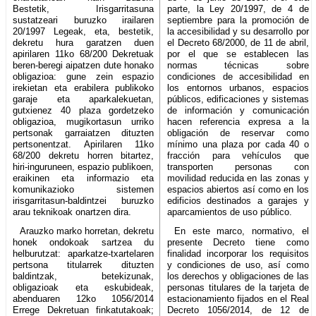
Bestetik, Irisgarritasuna
parte, la Ley 20/1997, de 4 de
sustatzeari buruzko irailaren
septiembre para la promoción de
20/1997 Legeak, eta, bestetik,
la accesibilidad y su desarrollo por
dekretu hura garatzen duen
el Decreto 68/2000, de 11 de abril,
apirilaren 11ko 68/200 Dekretuak
por el que se establecen las
beren-beregi aipatzen dute honako
normas técnicas sobre
obligazioa: gune zein espazio
condiciones de accesibilidad en
irekietan eta erabilera publikoko
los entornos urbanos, espacios
garaje eta aparkalekuetan,
públicos, edificaciones y sistemas
gutxienez 40 plaza gordetzeko
de información y comunicación
obligazioa, mugikortasun urriko
hacen referencia expresa a la
pertsonak garraiatzen dituzten
obligación de reservar como
pertsonentzat. Apirilaren 11ko
mínimo una plaza por cada 40 o
68/200 dekretu horren bitartez,
fracción para vehículos que
hiri-inguruneen, espazio publikoen,
transporten personas con
eraikinen eta informazio eta
movilidad reducida en las zonas y
komunikazioko sistemen
espacios abiertos así como en los
irisgarritasun-baldintzei buruzko
edificios destinados a garajes y
arau teknikoak onartzen dira.
aparcamientos de uso público.
Arauzko marko horretan, dekretu
En este marco, normativo, el
honek ondokoak sartzea du
presente Decreto tiene como
helburutzat: aparkatze-txartelaren
finalidad incorporar los requisitos
pertsona titularrek dituzten
y condiciones de uso, así como
baldintzak, betekizunak,
los derechos y obligaciones de las
obligazioak eta eskubideak,
personas titulares de la tarjeta de
abenduaren 12ko 1056/2014
estacionamiento fijados en el Real
Errege Dekretuan finkatutakoak;
Decreto 1056/2014, de 12 de