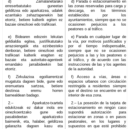
d) Zamalanetarako
d) Parada o estacionamiento en
erreserbatutako guneetan
las zonas reservadas para carga y
gelditzea edo aparkatzea, udalek
descarga, en los términos
ezarritako zehaztapenekin bat
establecidos por los
etorriz, betiere kalterik egiten ez
ayuntamientos, siempre que no se
bazaie oinezkoei edo trafikoari.
ocasionen perjuicios a los
peatones o al tráfico.
e) Bidearen edozein lekutan
e) Parada en cualquier lugar de
geldialdia egitea, justifikatutako
la vía, por motivos justificados y
arrazoiengatik eta ezinbesteko
por el tiempo indispensable,
denboran, betiere oinezkoei edo
siempre que no se ocasionen
trafikoari kalterik eragiten ez
perjuicios a las y los peatones o
bazaie eta autoritate-agenteek
al tráfico, y de acuerdo con las
emandako jarraibideekin bat
instrucciones de las y los agentes
etorriz.
de la autoridad.
f) Zirkulazioa egoiliarrentzat
f) Acceso a vías, áreas o
mugatuta dagoen bide, gune edo
espacios urbanos con circulación
eremuetara sartzea, betiere
restringida a residentes siempre
destinoa eremu horren
que el destino se encuentre en el
barnealdean badago.
interior de esa zona.
2.– Aparkatze-txartela
2.– La posesión de la tarjeta de
edukitzeak ez dakar inola ere
estacionamiento en ningún caso
oinezkoentzako gune edo
supondrá autorización para
pasabideetan aparkatzeko
estacionar en zonas o en pasos
baimenik, eta, halaber, gelditzea
peatonales, en los lugares y
galarazita dagoen kasu eta
supuestos en que esté prohibido