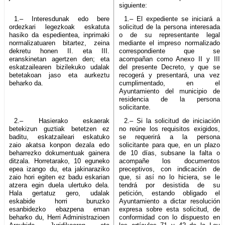
siguiente:
1.– Interesdunak edo bere
1.– El expediente se iniciará a
ordezkari legezkoak eskatuta
solicitud de la persona interesada
hasiko da espedientea, inprimaki
o de su representante legal
normalizatuaren bitartez, zeina
mediante el impreso normalizado
dekretu honen II. eta III.
correspondiente que se
eranskinetan agertzen den; eta
acompañan como Anexo II y III
eskatzailearen bizilekuko udalak
del presente Decreto, y que se
betetakoan jaso eta aurkeztu
recogerá y presentará, una vez
beharko da.
cumplimentado, en el
Ayuntamiento del municipio de
residencia de la persona
solicitante.
2.– Hasierako eskaerak
2.– Si la solicitud de iniciación
betekizun guztiak betetzen ez
no reúne los requisitos exigidos,
baditu, eskatzaileari eskatuko
se requerirá a la persona
zaio akatsa konpon dezala edo
solicitante para que, en un plazo
beharrezko dokumentuak gainera
de 10 días, subsane la falta o
ditzala. Horretarako, 10 eguneko
acompañe los documentos
epea izango du, eta jakinaraziko
preceptivos, con indicación de
zaio hori egiten ez badu eskarian
que, si así no lo hiciera, se le
atzera egin duela ulertuko dela.
tendrá por desistida de su
Hala gertatuz gero, udalak
petición, estando obligado el
eskabide horri buruzko
Ayuntamiento a dictar resolución
esanbidezko ebazpena eman
expresa sobre esta solicitud, de
beharko du, Herri Administrazioen
conformidad con lo dispuesto en