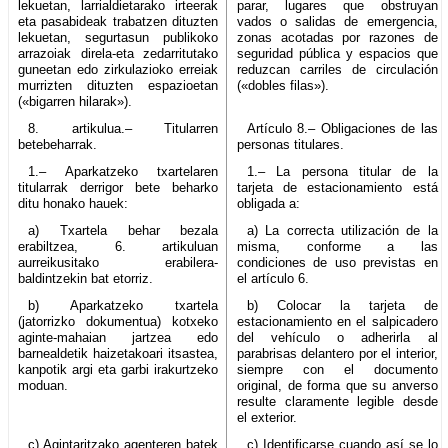
lekuetan, larrialdietarako irteerak
parar, lugares que obstruyan
eta pasabideak trabatzen dituzten
vados o salidas de emergencia,
lekuetan, segurtasun publikoko
zonas acotadas por razones de
arrazoiak direla-eta zedarritutako
seguridad pública y espacios que
guneetan edo zirkulazioko erreiak
reduzcan carriles de circulación
murrizten dituzten espazioetan
(«dobles filas»).
(«bigarren hilarak»).
8. artikulua.– Titularren
Artículo 8.– Obligaciones de las
betebeharrak.
personas titulares.
1.– Aparkatzeko txartelaren
1.– La persona titular de la
titularrak derrigor bete beharko
tarjeta de estacionamiento está
ditu honako hauek:
obligada a:
a) Txartela behar bezala
a) La correcta utilización de la
erabiltzea, 6. artikuluan
misma, conforme a las
aurreikusitako erabilera-
condiciones de uso previstas en
baldintzekin bat etorriz.
el artículo 6.
b) Aparkatzeko txartela
b) Colocar la tarjeta de
(jatorrizko dokumentua) kotxeko
estacionamiento en el salpicadero
aginte-mahaian jartzea edo
del vehículo o adherirla al
barnealdetik haizetakoari itsastea,
parabrisas delantero por el interior,
kanpotik argi eta garbi irakurtzeko
siempre con el documento
moduan.
original, de forma que su anverso
resulte claramente legible desde
el exterior.
c) Agintaritzako agenteren batek
c) Identificarse cuando así se lo