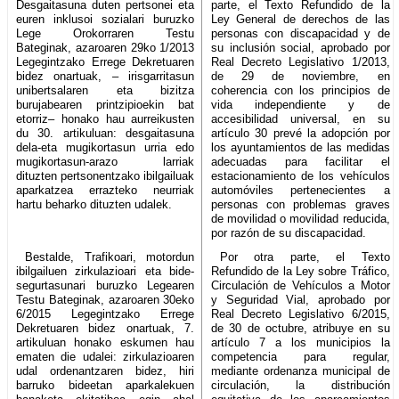
Desgaitasuna duten pertsonei eta
parte, el Texto Refundido de la
euren inklusoi sozialari buruzko
Ley General de derechos de las
Lege Orokorraren Testu
personas con discapacidad y de
Bateginak, azaroaren 29ko 1/2013
su inclusión social, aprobado por
Legegintzako Errege Dekretuaren
Real Decreto Legislativo 1/2013,
bidez onartuak, – irisgarritasun
de 29 de noviembre, en
unibertsalaren eta bizitza
coherencia con los principios de
burujabearen printzipioekin bat
vida independiente y de
etorriz– honako hau aurreikusten
accesibilidad universal, en su
du 30. artikuluan: desgaitasuna
artículo 30 prevé la adopción por
dela-eta mugikortasun urria edo
los ayuntamientos de las medidas
mugikortasun-arazo larriak
adecuadas para facilitar el
dituzten pertsonentzako ibilgailuak
estacionamiento de los vehículos
aparkatzea errazteko neurriak
automóviles pertenecientes a
hartu beharko dituzten udalek.
personas con problemas graves
de movilidad o movilidad reducida,
por razón de su discapacidad.
Bestalde, Trafikoari, motordun
Por otra parte, el Texto
ibilgailuen zirkulazioari eta bide-
Refundido de la Ley sobre Tráfico,
segurtasunari buruzko Legearen
Circulación de Vehículos a Motor
Testu Bateginak, azaroaren 30eko
y Seguridad Vial, aprobado por
6/2015 Legegintzako Errege
Real Decreto Legislativo 6/2015,
Dekretuaren bidez onartuak, 7.
de 30 de octubre, atribuye en su
artikuluan honako eskumen hau
artículo 7 a los municipios la
ematen die udalei: zirkulazioaren
competencia para regular,
udal ordenantzaren bidez, hiri
mediante ordenanza municipal de
barruko bideetan aparkalekuen
circulación, la distribución