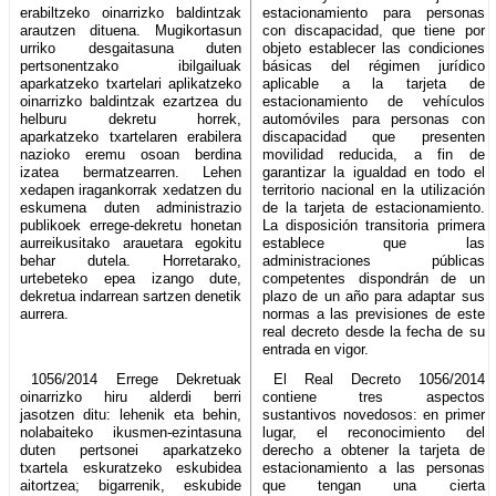
erabiltzeko oinarrizko baldintzak
estacionamiento para personas
arautzen dituena. Mugikortasun
con discapacidad, que tiene por
urriko desgaitasuna duten
objeto establecer las condiciones
pertsonentzako ibilgailuak
básicas del régimen jurídico
aparkatzeko txartelari aplikatzeko
aplicable a la tarjeta de
oinarrizko baldintzak ezartzea du
estacionamiento de vehículos
helburu dekretu horrek,
automóviles para personas con
aparkatzeko txartelaren erabilera
discapacidad que presenten
nazioko eremu osoan berdina
movilidad reducida, a fin de
izatea bermatzearren. Lehen
garantizar la igualdad en todo el
xedapen iragankorrak xedatzen du
territorio nacional en la utilización
eskumena duten administrazio
de la tarjeta de estacionamiento.
publikoek errege-dekretu honetan
La disposición transitoria primera
aurreikusitako arauetara egokitu
establece que las
behar dutela. Horretarako,
administraciones públicas
urtebeteko epea izango dute,
competentes dispondrán de un
dekretua indarrean sartzen denetik
plazo de un año para adaptar sus
aurrera.
normas a las previsiones de este
real decreto desde la fecha de su
entrada en vigor.
1056/2014 Errege Dekretuak
El Real Decreto 1056/2014
oinarrizko hiru alderdi berri
contiene tres aspectos
jasotzen ditu: lehenik eta behin,
sustantivos novedosos: en primer
nolabaiteko ikusmen-ezintasuna
lugar, el reconocimiento del
duten pertsonei aparkatzeko
derecho a obtener la tarjeta de
txartela eskuratzeko eskubidea
estacionamiento a las personas
aitortzea; bigarrenik, eskubide
que tengan una cierta