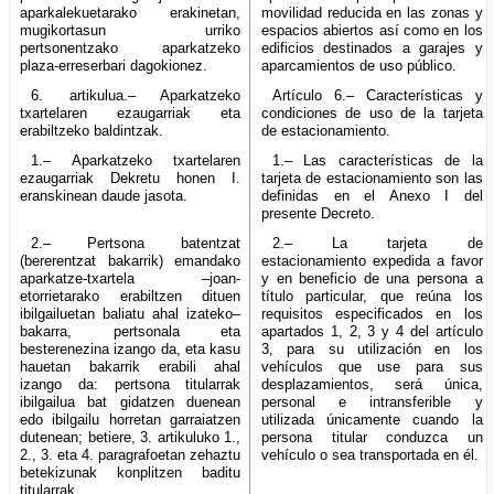
aparkalekuetarako erakinetan,
movilidad reducida en las zonas y
mugikortasun urriko
espacios abiertos así como en los
pertsonentzako aparkatzeko
edificios destinados a garajes y
plaza-erreserbari dagokionez.
aparcamientos de uso público.
6. artikulua.– Aparkatzeko
Artículo 6.– Características y
txartelaren ezaugarriak eta
condiciones de uso de la tarjeta
erabiltzeko baldintzak.
de estacionamiento.
1.– Aparkatzeko txartelaren
1.– Las características de la
ezaugarriak Dekretu honen I.
tarjeta de estacionamiento son las
eranskinean daude jasota.
definidas en el Anexo I del
presente Decreto.
2.– Pertsona batentzat
2.– La tarjeta de
(bererentzat bakarrik) emandako
estacionamiento expedida a favor
aparkatze-txartela –joan-
y en beneficio de una persona a
etorrietarako erabiltzen dituen
título particular, que reúna los
ibilgailuetan baliatu ahal izateko–
requisitos especificados en los
bakarra, pertsonala eta
apartados 1, 2, 3 y 4 del artículo
besterenezina izango da, eta kasu
3, para su utilización en los
hauetan bakarrik erabili ahal
vehículos que use para sus
izango da: pertsona titularrak
desplazamientos, será única,
ibilgailua bat gidatzen duenean
personal e intransferible y
edo ibilgailu horretan garraiatzen
utilizada únicamente cuando la
dutenean; betiere, 3. artikuluko 1.,
persona titular conduzca un
2., 3. eta 4. paragrafoetan zehaztu
vehículo o sea transportada en él.
betekizunak konplitzen baditu
titularrak.