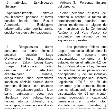
3. artikulua.– Eskubidearen
Artículo 3.– Personas titulares
titularrak.
del derecho.
Aparkatze-txartela lortzeko
Serán personas titulares del
eskubidearen pertsona titularrak
derecho a obtener la tarjeta de
honako hauek dira: Euskal
estacionamiento aquellas que,
Autonomia Erkidegoko
siendo residentes en alguno de
udalerritariko baten egoiliar izanik,
los municipios de la Comunidad
ondoko kasuren baten daudenak:
Autónoma del País Vasco, se
encuentren en alguno de los
siguientes supuestos:
1.– Desgaitasuna duten
1.– Las personas físicas que
pertsonei eta euren inklusoi
tengan reconocida oficialmente la
sozialari buruzko Lege
condición de persona con
Orokorraren Testu Bateginak,
discapacidad, conforme a lo
azaroaren 29ko Legegintzako
establecido en el artículo 4.2 del
Errege Dekretuaren bidez
Texto Refundido de la Ley General
onartuak, 4.2 artikuluan
de derechos de las personas con
ezarritakoaren arabera,
discapacidad y de su inclusión
desgaitasuna duen pertsonaren
social, aprobado por Real Decreto
kondizioa ofizialki aitortua duten
Legislativo 1/2013, de 29 de
pertsona fisikoak; eta ehuneko
noviembre, y las personas físicas
33ko desgaitasun-gradua izan
que no alcanzando el grado de
barik, ezintasuna osoa edo
discapacidad del 33 por ciento,
absolutua edo baliaezintasun
tengan reconocida la incapacidad
handia aitortua dutenak, eta,
permanente en grado total,
horrez gain, honako egoeratakoren
absoluta o gran invalidez; y