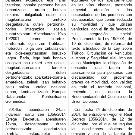
banaketa ekitatiboa egin ahal
equitativa de los aparcamientos
izatekoa, honako pertsona hauen
en las vías urbanas, prestando
beharrizanei arreta berezia
especial atención a las
eskainiz: ibilgailuak erabili eta
necesidades de las personas con
mugikortasuna urrituko
discapacidad que tienen reducida
desgaitasuna duten pertsonak,
su movilidad y que utilizan
horien integrazioa soziala
vehículos, con el fin de favorecer
sustatzekotan. Abenduaren 19ko
su integración social.
19/2001 Learen bitartez,
Precisamente, la Ley 19/2001, de
erreformatu egin zen Trafikoari,
19 de diciembre, de reforma del
motordun ibilgailuen zirkulazioari
texto articulado de la Ley sobre
eta bide-segurtasunari buruzko
Tráfico, Circulación de Vehículos
Legea. Bada, lege hark honako
a Motor y Seguridad Vial, impuso
obligazio hau ezarri zein udalei:
a los Municipios la obligación de
mugikortasun-arazo larriekin
conceder una tarjeta de
desgaitasuna duten
aparcamiento para personas con
pertsonentzako aparkatze-txartela
discapacidad con problemas
ematekoa, zeinak izan beharko
graves de movilidad, con validez
baitu balioa lurralde nazional
en todo el territorio nacional,
osoan, kontuan izanik Europar
teniendo en cuenta la
Batasuneko Kontseiluaren
Recomendación del Consejo de la
Gomendioa.
Unión Europea.
2014ko abenduaren 24an,
Con fecha 24 de diciembre de
indarrean sartu zen 1056/2014
2014, ha entrado en vigor el Real
Errege Dekretua, abenduaren
Decreto 1056/2014, de 12 de
12koa, desgaitasuna duten
diciembre, por el que se regulan
pertsonentzako aparkatzeko
las condiciones básicas de
txartela eskuratzeko eta
emisión y uso de la tarjeta de