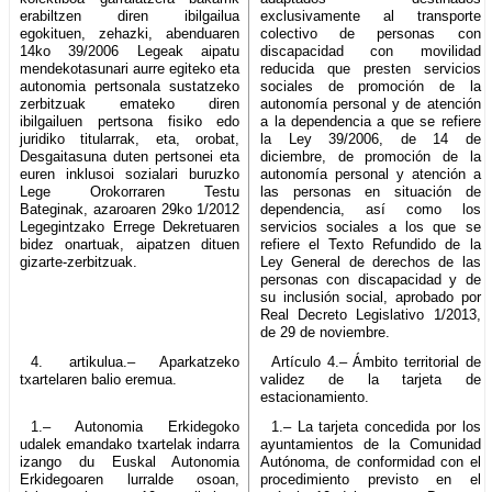
erabiltzen diren ibilgailua
exclusivamente al transporte
egokituen, zehazki, abenduaren
colectivo de personas con
14ko 39/2006 Legeak aipatu
discapacidad con movilidad
mendekotasunari aurre egiteko eta
reducida que presten servicios
autonomia pertsonala sustatzeko
sociales de promoción de la
zerbitzuak emateko diren
autonomía personal y de atención
ibilgailuen pertsona fisiko edo
a la dependencia a que se refiere
juridiko titularrak, eta, orobat,
la Ley 39/2006, de 14 de
Desgaitasuna duten pertsonei eta
diciembre, de promoción de la
euren inklusoi sozialari buruzko
autonomía personal y atención a
Lege Orokorraren Testu
las personas en situación de
Bateginak, azaroaren 29ko 1/2012
dependencia, así como los
Legegintzako Errege Dekretuaren
servicios sociales a los que se
bidez onartuak, aipatzen dituen
refiere el Texto Refundido de la
gizarte-zerbitzuak.
Ley General de derechos de las
personas con discapacidad y de
su inclusión social, aprobado por
Real Decreto Legislativo 1/2013,
de 29 de noviembre.
4. artikulua.– Aparkatzeko
Artículo 4.– Ámbito territorial de
txartelaren balio eremua.
validez de la tarjeta de
estacionamiento.
1.– Autonomia Erkidegoko
1.– La tarjeta concedida por los
udalek emandako txartelak indarra
ayuntamientos de la Comunidad
izango du Euskal Autonomia
Autónoma, de conformidad con el
Erkidegoaren lurralde osoan,
procedimiento previsto en el