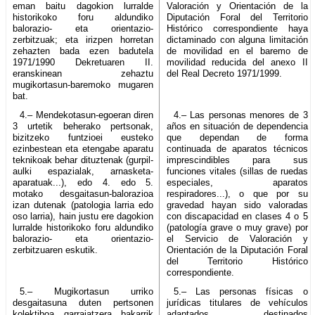
eman baitu dagokion lurralde
Valoración y Orientación de la
historikoko foru aldundiko
Diputación Foral del Territorio
balorazio- eta orientazio-
Histórico correspondiente haya
zerbitzuak; eta irizpen horretan
dictaminado con alguna limitación
zehazten bada ezen badutela
de movilidad en el baremo de
1971/1990 Dekretuaren II.
movilidad reducida del anexo II
eranskinean zehaztu
del Real Decreto 1971/1999.
mugikortasun-baremoko mugaren
bat.
4.– Mendekotasun-egoeran diren
4.– Las personas menores de 3
3 urtetik beherako pertsonak,
años en situación de dependencia
bizitzeko funtzioei eusteko
que dependan de forma
ezinbestean eta etengabe aparatu
continuada de aparatos técnicos
teknikoak behar dituztenak (gurpil-
imprescindibles para sus
aulki espazialak, arnasketa-
funciones vitales (sillas de ruedas
aparatuak...), edo 4. edo 5.
especiales, aparatos
motako desgaitasun-balorazioa
respiradores...), o que por su
izan dutenak (patologia larria edo
gravedad hayan sido valoradas
oso larria), hain justu ere dagokion
con discapacidad en clases 4 o 5
lurralde historikoko foru aldundiko
(patología grave o muy grave) por
balorazio- eta orientazio-
el Servicio de Valoración y
zerbitzuaren eskutik.
Orientación de la Diputación Foral
del Territorio Histórico
correspondiente.
5.– Mugikortasun urriko
5.– Las personas físicas o
desgaitasuna duten pertsonen
jurídicas titulares de vehículos
kolektiboa garraiatzera bakarrik
adaptados destinados