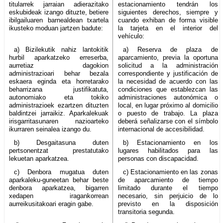
titularrek jarraian adierazitako
estacionamiento tendrán los
eskubideak izango dituzte, betiere
siguientes derechos, siempre y
ibilgailuaren barnealdean txartela
cuando exhiban de forma visible
ikusteko moduan jartzen badute:
la tarjeta en el interior del
vehículo:
a) Bizilekutik nahiz lantokitik
a) Reserva de plaza de
hurbil aparkatzeko erreserba,
aparcamiento, previa la oportuna
aurretiaz dagokion
solicitud a la administración
administrazioari behar bezala
correspondiente y justificación de
eskaera eginda eta horretarako
la necesidad de acuerdo con las
beharrizana justifikatuta,
condiciones que establezcan las
autonomiako eta tokiko
administraciones autonómica o
administrazioek ezartzen dituzten
local, en lugar próximo al domicilio
baldintzei jarraikiz. Aparkalekuak
o puesto de trabajo. La plaza
irisgarritasunaren nazioarteko
deberá señalizarse con el símbolo
ikurraren seinalea izango du.
internacional de accesibilidad.
b) Desgaitasuna duten
b) Estacionamiento en los
pertsonentzat prestatutako
lugares habilitados para las
lekuetan aparkatzea.
personas con discapacidad.
c) Denbora mugatua duten
c) Estacionamiento en las zonas
aparkaleku-guneetan behar beste
de aparcamiento de tiempo
denbora aparkatzea, bigarren
limitado durante el tiempo
xedapen iragankorrean
necesario, sin perjuicio de lo
aurreikusitakoari eragin gabe.
previsto en la disposición
transitoria segunda.