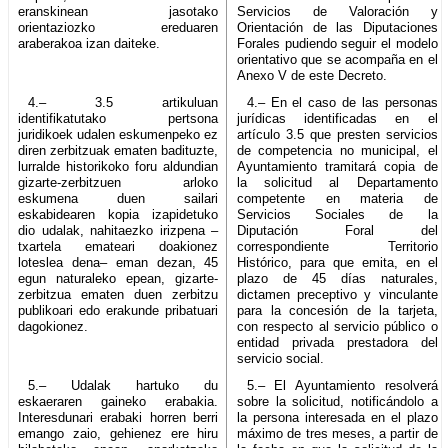
eranskinean jasotako
Servicios de Valoración y
orientaziozko ereduaren
Orientación de las Diputaciones
araberakoa izan daiteke.
Forales pudiendo seguir el modelo
orientativo que se acompaña en el
Anexo V de este Decreto.
4.– 3.5 artikuluan
4.– En el caso de las personas
identifikatutako pertsona
jurídicas identificadas en el
juridikoek udalen eskumenpeko ez
artículo 3.5 que presten servicios
diren zerbitzuak ematen badituzte,
de competencia no municipal, el
lurralde historikoko foru aldundian
Ayuntamiento tramitará copia de
gizarte-zerbitzuen arloko
la solicitud al Departamento
eskumena duen sailari
competente en materia de
eskabidearen kopia izapidetuko
Servicios Sociales de la
dio udalak, nahitaezko irizpena –
Diputación Foral del
txartela emateari doakionez
correspondiente Territorio
loteslea dena– eman dezan, 45
Histórico, para que emita, en el
egun naturaleko epean, gizarte-
plazo de 45 días naturales,
zerbitzua ematen duen zerbitzu
dictamen preceptivo y vinculante
publikoari edo erakunde pribatuari
para la concesión de la tarjeta,
dagokionez.
con respecto al servicio público o
entidad privada prestadora del
servicio social.
5.– Udalak hartuko du
5.– El Ayuntamiento resolverá
eskaeraren gaineko erabakia.
sobre la solicitud, notificándolo a
Interesdunari erabaki horren berri
la persona interesada en el plazo
emango zaio, gehienez ere hiru
máximo de tres meses, a partir de