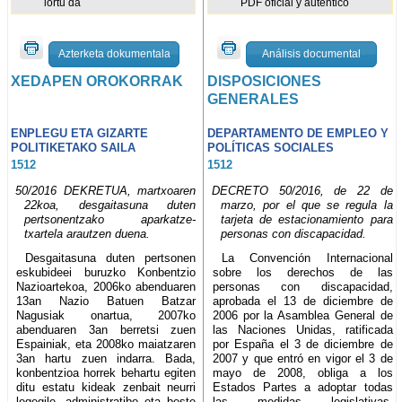
lortu da
PDF oficial y auténtico
Azterketa dokumentala
Análisis documental
XEDAPEN OROKORRAK
DISPOSICIONES
GENERALES
ENPLEGU ETA GIZARTE
DEPARTAMENTO DE EMPLEO Y
POLITIKETAKO SAILA
POLÍTICAS SOCIALES
1512
1512
50/2016 DEKRETUA, martxoaren
DECRETO 50/2016, de 22 de
22koa, desgaitasuna duten
marzo, por el que se regula la
pertsonentzako aparkatze-
tarjeta de estacionamiento para
txartela arautzen duena.
personas con discapacidad.
Desgaitasuna duten pertsonen
La Convención Internacional
eskubideei buruzko Konbentzio
sobre los derechos de las
Nazioartekoa, 2006ko abenduaren
personas con discapacidad,
13an Nazio Batuen Batzar
aprobada el 13 de diciembre de
Nagusiak onartua, 2007ko
2006 por la Asamblea General de
abenduaren 3an berretsi zuen
las Naciones Unidas, ratificada
Espainiak, eta 2008ko maiatzaren
por España el 3 de diciembre de
3an hartu zuen indarra. Bada,
2007 y que entró en vigor el 3 de
konbentzioa horrek behartu egiten
mayo de 2008, obliga a los
ditu estatu kideak zenbait neurri
Estados Partes a adoptar todas
legegile, administratibo eta beste
las medidas legislativas,