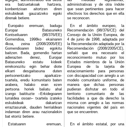
era batzuetakoak hartzera,
administrativas y de otra índole
konbentzioan aitortzen diren
que sean pertinentes para hacer
eskubideak gauzatzeko egoki
efectivos los derechos que en ella
direnak betiere.
se reconocen.
Europako eremuan, badugu
En el ámbito europeo, la
Europar Batasuneko
Recomendación (98/376/CE) del
Kontseiluaren (98/376/EE)
Consejo de la Unión Europea, de
Gomendioa, 1998ko ekainaren
4 de junio de 1998, adaptada por
4koa, zeina (2008/2005/EE)
la Recomendación adaptada por la
Gomendioaren bidez egokitu
Recomendación (2008/2005/CE),
baitzen. Bada, gomendio hartan
señaló que era necesario el
adierazten denez, Europar
reconocimiento mutuo por los
Batasuneko estatu kideek
Estados miembros de la Unión
errekonozitu egin behar diote
Europea de la tarjeta de
elkarri desgaitasuna duten
estacionamiento para personas
pertsonentzako aparkatze-
con discapacidad con arreglo a un
txartela, eredu komunitario baten
modelo comunitario uniforme, de
arabera, halako eran ezen
manera que dichas personas
pertsona horiek baliatu ahal
pudieran disfrutar en todo el
izango baitituzte –Erkidegoaren
territorio comunitario de las
lurraldea osoan– txartela izateko
facilidades a que da derecho la
eskubideak dakartzan
misma con arreglo a las normas
erraztasunak, dauden herrialdean
nacionales vigentes del país en
indarrean diren arau nazionalekin
que se encuentren.
bat etorriz betiere.
Estatuaren eremuan,
En el ámbito estatal, por una