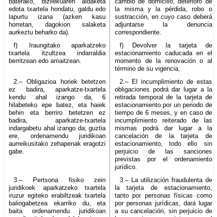
baterako, bizilekuaren aldaketa
cambio de domicilio, deterioro de
edota txartela hondatu, galdu edo
la misma y la pérdida, robo o
lapurtu izana (azken kasu
sustracción, en cuyo caso deberá
horretan, dagokion salaketa
adjuntarse la denuncia
aurkeztu beharko da).
correspondiente.
f) Iraungitako aparkatzeko
f) Devolver la tarjeta de
txartela itzultzea indarraldia
estacionamiento caducada en el
berritzean edo amaitzean.
momento de la renovación o al
término de su vigencia.
2.– Obligazioa horiek betetzen
2.– El incumplimiento de estas
ez badira, aparkatze-txartela
obligaciones podrá dar lugar a la
kendu ahal izango da, 6
retirada temporal de la tarjeta de
hilabeteko epe batez, eta haiek
estacionamiento por un periodo de
behin eta berriro betetzen ez
tiempo de 6 meses, y en caso de
badira, aparkatze-txartela
incumplimiento reiterado de las
indargabetu ahal izango da; guztia
mismas podrá dar lugar a la
ere, ordenamendu juridikoan
cancelación de la tarjeta de
aurreikusitako zehapenak eragotzi
estacionamiento, todo ello sin
gabe.
perjuicio de las sanciones
previstas por el ordenamiento
jurídico.
3.– Pertsona fisiko zein
3.– La utilización fraudulenta de
juridikoek aparkatzeko txartela
la tarjeta de estacionamiento,
iruzur egiteko erabiltzeak txartela
tanto por personas físicas como
baliogabetzea ekarriko du, eta
por personas jurídicas, dará lugar
baita ordenamendu juridikoan
a su cancelación, sin perjuicio de