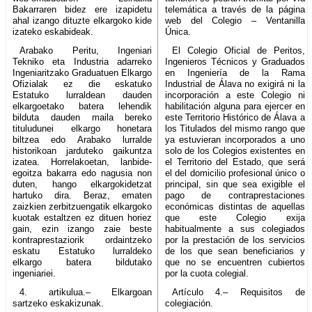
Bakarraren bidez ere izapidetu
telemática a través de la página
ahal izango dituzte elkargoko kide
web del Colegio – Ventanilla
izateko eskabideak.
Única.
Arabako Peritu, Ingeniari
El Colegio Oficial de Peritos,
Tekniko eta Industria adarreko
Ingenieros Técnicos y Graduados
Ingeniaritzako Graduatuen Elkargo
en Ingeniería de la Rama
Ofizialak ez die eskatuko
Industrial de Álava no exigirá ni la
Estatuko lurraldean dauden
incorporación a este Colegio ni
elkargoetako batera lehendik
habilitación alguna para ejercer en
bilduta dauden maila bereko
este Territorio Histórico de Álava a
tituludunei elkargo honetara
los Titulados del mismo rango que
biltzea edo Arabako lurralde
ya estuvieran incorporados a uno
historikoan jarduteko gaikuntza
solo de los Colegios existentes en
izatea. Horrelakoetan, lanbide-
el Territorio del Estado, que será
egoitza bakarra edo nagusia non
el del domicilio profesional único o
duten, hango elkargokidetzat
principal, sin que sea exigible el
hartuko dira. Beraz, ematen
pago de contraprestaciones
zaizkien zerbitzuengatik elkargoko
económicas distintas de aquellas
kuotak estaltzen ez dituen horiez
que este Colegio exija
gain, ezin izango zaie beste
habitualmente a sus colegiados
kontraprestaziorik ordaintzeko
por la prestación de los servicios
eskatu Estatuko lurraldeko
de los que sean beneficiarios y
elkargo batera bildutako
que no se encuentren cubiertos
ingeniariei.
por la cuota colegial.
4. artikulua.– Elkargoan
Artículo 4.– Requisitos de
sartzeko eskakizunak.
colegiación.