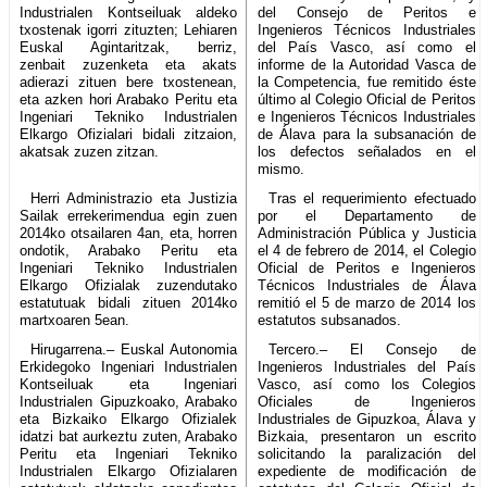
Industrialen Kontseiluak aldeko
del Consejo de Peritos e
txostenak igorri zituzten; Lehiaren
Ingenieros Técnicos Industriales
Euskal Agintaritzak, berriz,
del País Vasco, así como el
zenbait zuzenketa eta akats
informe de la Autoridad Vasca de
adierazi zituen bere txostenean,
la Competencia, fue remitido éste
eta azken hori Arabako Peritu eta
último al Colegio Oficial de Peritos
Ingeniari Tekniko Industrialen
e Ingenieros Técnicos Industriales
Elkargo Ofizialari bidali zitzaion,
de Álava para la subsanación de
akatsak zuzen zitzan.
los defectos señalados en el
mismo.
Herri Administrazio eta Justizia
Tras el requerimiento efectuado
Sailak errekerimendua egin zuen
por el Departamento de
2014ko otsailaren 4an, eta, horren
Administración Pública y Justicia
ondotik, Arabako Peritu eta
el 4 de febrero de 2014, el Colegio
Ingeniari Tekniko Industrialen
Oficial de Peritos e Ingenieros
Elkargo Ofizialak zuzendutako
Técnicos Industriales de Álava
estatutuak bidali zituen 2014ko
remitió el 5 de marzo de 2014 los
martxoaren 5ean.
estatutos subsanados.
Hirugarrena.– Euskal Autonomia
Tercero.– El Consejo de
Erkidegoko Ingeniari Industrialen
Ingenieros Industriales del País
Kontseiluak eta Ingeniari
Vasco, así como los Colegios
Industrialen Gipuzkoako, Arabako
Oficiales de Ingenieros
eta Bizkaiko Elkargo Ofizialek
Industriales de Gipuzkoa, Álava y
idatzi bat aurkeztu zuten, Arabako
Bizkaia, presentaron un escrito
Peritu eta Ingeniari Tekniko
solicitando la paralización del
Industrialen Elkargo Ofizialaren
expediente de modificación de