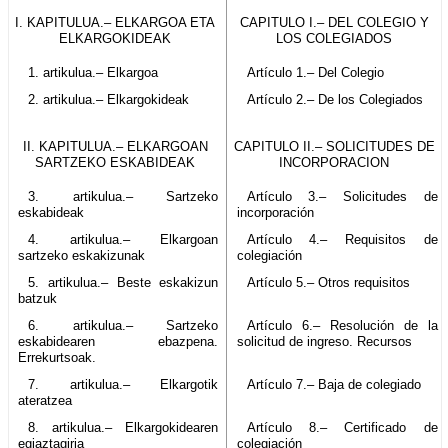
I. KAPITULUA.– ELKARGOA ETA
CAPITULO I.– DEL COLEGIO Y
ELKARGOKIDEAK
LOS COLEGIADOS
1. artikulua.– Elkargoa
Artículo 1.– Del Colegio
2. artikulua.– Elkargokideak
Artículo 2.– De los Colegiados
II. KAPITULUA.– ELKARGOAN
CAPITULO II.– SOLICITUDES DE
SARTZEKO ESKABIDEAK
INCORPORACION
3. artikulua.– Sartzeko
Artículo 3.– Solicitudes de
eskabideak
incorporación
4. artikulua.– Elkargoan
Artículo 4.– Requisitos de
sartzeko eskakizunak
colegiación
5. artikulua.– Beste eskakizun
Artículo 5.– Otros requisitos
batzuk
6. artikulua.– Sartzeko
Artículo 6.– Resolución de la
eskabidearen ebazpena.
solicitud de ingreso. Recursos
Errekurtsoak.
7. artikulua.– Elkargotik
Artículo 7.– Baja de colegiado
ateratzea
8. artikulua.– Elkargokidearen
Artículo 8.– Certificado de
egiaztagiria
colegiación