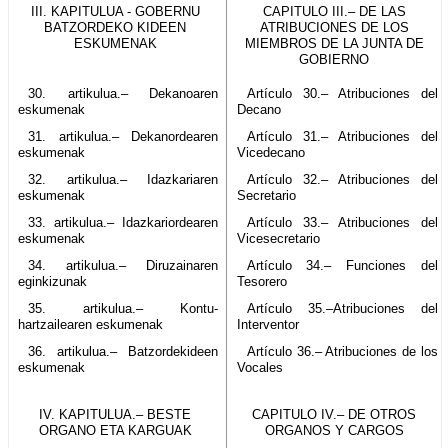
III. KAPITULUA - GOBERNU
CAPITULO III.– DE LAS
BATZORDEKO KIDEEN
ATRIBUCIONES DE LOS
ESKUMENAK
MIEMBROS DE LA JUNTA DE
GOBIERNO
30. artikulua.– Dekanoaren
Artículo 30.– Atribuciones del
eskumenak
Decano
31. artikulua.– Dekanordearen
Artículo 31.– Atribuciones del
eskumenak
Vicedecano
32. artikulua.– Idazkariaren
Artículo 32.– Atribuciones del
eskumenak
Secretario
33. artikulua.– Idazkariordearen
Artículo 33.– Atribuciones del
eskumenak
Vicesecretario
34. artikulua.– Diruzainaren
Artículo 34.– Funciones del
eginkizunak
Tesorero
35. artikulua.– Kontu-
Artículo 35.–Atribuciones del
hartzailearen eskumenak
Interventor
36. artikulua.– Batzordekideen
Artículo 36.– Atribuciones de los
eskumenak
Vocales
IV. KAPITULUA.– BESTE
CAPITULO IV.– DE OTROS
ORGANO ETA KARGUAK
ORGANOS Y CARGOS