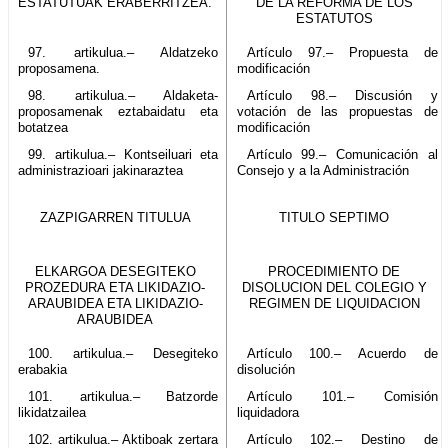
ESTATUTUAK ERABERRITZEA.
DE LA REFORMA DE LOS
ESTATUTOS
97. artikulua.– Aldatzeko
Artículo 97.– Propuesta de
proposamena.
modificación
98. artikulua.– Aldaketa-
Artículo 98.– Discusión y
proposamenak eztabaidatu eta
votación de las propuestas de
botatzea
modificación
99. artikulua.– Kontseiluari eta
Artículo 99.– Comunicación al
administrazioari jakinaraztea
Consejo y a la Administración
ZAZPIGARREN TITULUA
TITULO SEPTIMO
ELKARGOA DESEGITEKO
PROCEDIMIENTO DE
PROZEDURA ETA LIKIDAZIO-
DISOLUCION DEL COLEGIO Y
ARAUBIDEA ETA LIKIDAZIO-
REGIMEN DE LIQUIDACION
ARAUBIDEA
100. artikulua.– Desegiteko
Artículo 100.– Acuerdo de
erabakia
disolución
101. artikulua.– Batzorde
Artículo 101.– Comisión
likidatzailea
liquidadora
102. artikulua.– Aktiboak zertara
Artículo 102.– Destino de