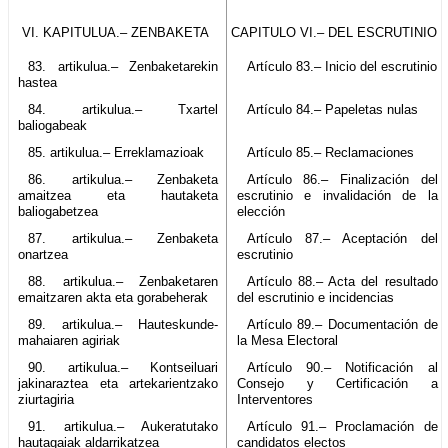
VI. KAPITULUA.– ZENBAKETA
CAPITULO VI.– DEL ESCRUTINIO
83. artikulua.– Zenbaketarekin
Artículo 83.– Inicio del escrutinio
hastea
84. artikulua.– Txartel
Artículo 84.– Papeletas nulas
baliogabeak
85. artikulua.– Erreklamazioak
Artículo 85.– Reclamaciones
86. artikulua.– Zenbaketa
Artículo 86.– Finalización del
amaitzea eta hautaketa
escrutinio e invalidación de la
baliogabetzea
elección
87. artikulua.– Zenbaketa
Artículo 87.– Aceptación del
onartzea
escrutinio
88. artikulua.– Zenbaketaren
Artículo 88.– Acta del resultado
emaitzaren akta eta gorabeherak
del escrutinio e incidencias
89. artikulua.– Hauteskunde-
Artículo 89.– Documentación de
mahaiaren agiriak
la Mesa Electoral
90. artikulua.– Kontseiluari
Artículo 90.– Notificación al
jakinaraztea eta artekarientzako
Consejo y Certificación a
ziurtagiria
Interventores
91. artikulua.– Aukeratutako
Artículo 91.– Proclamación de
hautagaiak aldarrikatzea
candidatos electos