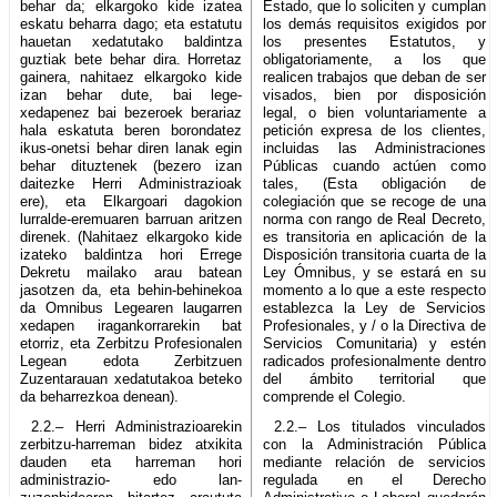
behar da; elkargoko kide izatea
Estado, que lo soliciten y cumplan
eskatu beharra dago; eta estatutu
los demás requisitos exigidos por
hauetan xedatutako baldintza
los presentes Estatutos, y
guztiak bete behar dira. Horretaz
obligatoriamente, a los que
gainera, nahitaez elkargoko kide
realicen trabajos que deban de ser
izan behar dute, bai lege-
visados, bien por disposición
xedapenez bai bezeroek berariaz
legal, o bien voluntariamente a
hala eskatuta beren borondatez
petición expresa de los clientes,
ikus-onetsi behar diren lanak egin
incluidas las Administraciones
behar dituztenek (bezero izan
Públicas cuando actúen como
daitezke Herri Administrazioak
tales, (Esta obligación de
ere), eta Elkargoari dagokion
colegiación que se recoge de una
lurralde-eremuaren barruan aritzen
norma con rango de Real Decreto,
direnek. (Nahitaez elkargoko kide
es transitoria en aplicación de la
izateko baldintza hori Errege
Disposición transitoria cuarta de la
Dekretu mailako arau batean
Ley Ómnibus, y se estará en su
jasotzen da, eta behin-behinekoa
momento a lo que a este respecto
da Omnibus Legearen laugarren
establezca la Ley de Servicios
xedapen iragankorrarekin bat
Profesionales, y / o la Directiva de
etorriz, eta Zerbitzu Profesionalen
Servicios Comunitaria) y estén
Legean edota Zerbitzuen
radicados profesionalmente dentro
Zuzentarauan xedatutakoa beteko
del ámbito territorial que
da beharrezkoa denean).
comprende el Colegio.
2.2.– Herri Administrazioarekin
2.2.– Los titulados vinculados
zerbitzu-harreman bidez atxikita
con la Administración Pública
dauden eta harreman hori
mediante relación de servicios
administrazio- edo lan-
regulada en el Derecho