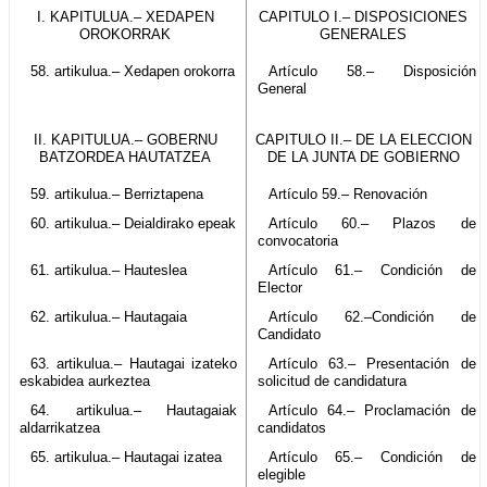
I. KAPITULUA.– XEDAPEN
CAPITULO I.– DISPOSICIONES
OROKORRAK
GENERALES
58. artikulua.– Xedapen orokorra
Artículo 58.– Disposición
General
II. KAPITULUA.– GOBERNU
CAPITULO II.– DE LA ELECCION
BATZORDEA HAUTATZEA
DE LA JUNTA DE GOBIERNO
59. artikulua.– Berriztapena
Artículo 59.– Renovación
60. artikulua.– Deialdirako epeak
Artículo 60.– Plazos de
convocatoria
61. artikulua.– Hauteslea
Artículo 61.– Condición de
Elector
62. artikulua.– Hautagaia
Artículo 62.–Condición de
Candidato
63. artikulua.– Hautagai izateko
Artículo 63.– Presentación de
eskabidea aurkeztea
solicitud de candidatura
64. artikulua.– Hautagaiak
Artículo 64.– Proclamación de
aldarrikatzea
candidatos
65. artikulua.– Hautagai izatea
Artículo 65.– Condición de
elegible