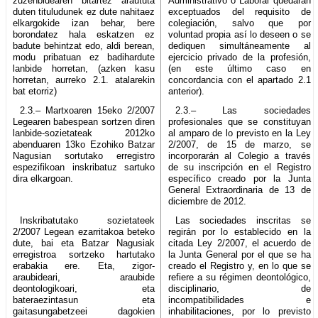
zuzenbidearen bitartez araututa
Administrativo o Laboral quedarán
duten tituludunek ez dute nahitaez
exceptuados del requisito de
elkargokide izan behar, bere
colegiación, salvo que por
borondatez hala eskatzen ez
voluntad propia así lo deseen o se
badute behintzat edo, aldi berean,
dediquen simultáneamente al
modu pribatuan ez badihardute
ejercicio privado de la profesión,
lanbide horretan, (azken kasu
(en este último caso en
horretan, aurreko 2.1. atalarekin
concordancia con el apartado 2.1
bat etorriz)
anterior).
2.3.– Martxoaren 15eko 2/2007
2.3.– Las sociedades
Legearen babespean sortzen diren
profesionales que se constituyan
lanbide-sozietateak 2012ko
al amparo de lo previsto en la Ley
abenduaren 13ko Ezohiko Batzar
2/2007, de 15 de marzo, se
Nagusian sortutako erregistro
incorporarán al Colegio a través
espezifikoan inskribatuz sartuko
de su inscripción en el Registro
dira elkargoan.
específico creado por la Junta
General Extraordinaria de 13 de
diciembre de 2012.
Inskribatutako sozietateek
Las sociedades inscritas se
2/2007 Legean ezarritakoa beteko
regirán por lo establecido en la
dute, bai eta Batzar Nagusiak
citada Ley 2/2007, el acuerdo de
erregistroa sortzeko hartutako
la Junta General por el que se ha
erabakia ere. Eta, zigor-
creado el Registro y, en lo que se
araubideari, araubide
refiere a su régimen deontológico,
deontologikoari, eta
disciplinario, de
bateraezintasun eta
incompatibilidades e
gaitasungabetzeei dagokien
inhabilitaciones, por lo previsto