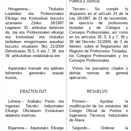
Pública y Justicia.
Hirugarrena.– Tituludun
Tercero.– Se cumple lo
Lanbideei eta Profesionalen
dispuesto en el artículo 33 de la
Elkargo eta Kontseiluei buruzko
Ley 18/1997, de 21 de noviembre,
azaroaren 21eko 18/1997
de ejercicio de profesiones
Legearen 33. artikulua betetzen
tituladas y de Colegios y
da, bai eta Profesionalen elkargo
Consejos Profesionales, así como
eta kontseiluei eta tituludun
en los artículos 35- 5, 6 y 7, 38 y
lanbideen erregistroaren araudiari
39 del Decreto 21/2004, de 3 de
buruzko otsailaren 3ko 21/2004
febrero, sobre el Reglamento del
Dekretuaren 35.5, 6 eta 7, 38. eta
Registro de Profesiones Tituladas,
39. artikuluetan xedatutakoa ere.
los Colegios Profesionales y los
Consejos Profesionales.
Aipatutako manuak eta aplikatu
Vistos los preceptos citados y
beharreko gainerako arauak
demás normas de general
ikusita,
aplicación,
EBAZTEN DUT:
RESUELVO:
Lehena.– Arabako Peritu eta
Primero.– Aprobar la
Ingeniari Tekniko Industrialen
modificación de los estatutos del
Elkargo Ofizialaren Estatutuen
Colegio Oficial de Peritos e
aldaketa onartzea.
Ingenieros Técnicos Industriales
de Álava.
Bigarrena.– Aipatutako Elkargo
Segundo.– Ordenar la