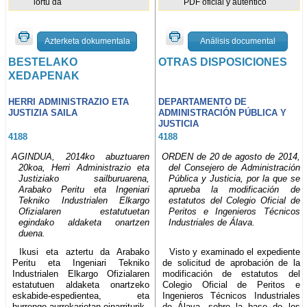
lortu da
PDF oficial y auténtico
Azterketa dokumentala
Análisis documental
BESTELAKO
OTRAS DISPOSICIONES
XEDAPENAK
HERRI ADMINISTRAZIO ETA
DEPARTAMENTO DE
JUSTIZIA SAILA
ADMINISTRACIÓN PÚBLICA Y
JUSTICIA
4188
4188
AGINDUA, 2014ko abuztuaren
ORDEN de 20 de agosto de 2014,
20koa, Herri Administrazio eta
del Consejero de Administración
Justiziako sailburuarena,
Pública y Justicia, por la que se
Arabako Peritu eta Ingeniari
aprueba la modificación de
Tekniko Industrialen Elkargo
estatutos del Colegio Oficial de
Ofizialaren estatutuetan
Peritos e Ingenieros Técnicos
egindako aldaketa onartzen
Industriales de Álava.
duena.
Ikusi eta aztertu da Arabako
Visto y examinado el expediente
Peritu eta Ingeniari Tekniko
de solicitud de aprobación de la
Industrialen Elkargo Ofizialaren
modificación de estatutos del
estatutuen aldaketa onartzeko
Colegio Oficial de Peritos e
eskabide-espedientea, eta
Ingenieros Técnicos Industriales
hurrengo aurrekarietan oinarriturik,
de Álava, sobre la base de los