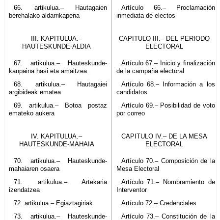
66. artikulua.– Hautagaien
Artículo 66.– Proclamación
berehalako aldarrikapena
inmediata de electos
III. KAPITULUA.–
CAPITULO III.– DEL PERIODO
HAUTESKUNDE-ALDIA
ELECTORAL
67. artikulua.– Hauteskunde-
Artículo 67.– Inicio y finalización
kanpaina hasi eta amaitzea
de la campaña electoral
68. artikulua.– Hautagaiei
Artículo 68.– Información a los
argibideak ematea
candidatos
69. artikulua.– Botoa postaz
Artículo 69.– Posibilidad de voto
emateko aukera
por correo
IV. KAPITULUA.–
CAPITULO IV.– DE LA MESA
HAUTESKUNDE-MAHAIA
ELECTORAL
70. artikulua.– Hauteskunde-
Artículo 70.– Composición de la
mahaiaren osaera
Mesa Electoral
71. artikulua.– Artekaria
Artículo 71.– Nombramiento de
izendatzea
Interventor
72. artikulua.– Egiaztagiriak
Artículo 72.– Credenciales
73. artikulua.– Hauteskunde-
Artículo 73.– Constitución de la