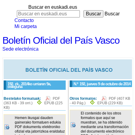
Buscar en euskadi.eus
Buscar
Contacto
Mi carpeta
Boletín Oficial del País Vasco
Sede electrónica
192. zk., 2014ko urriaren 9a,
N.º
192
, jueves 9 de octubre de 2014
osteguna
Bestelako formatuak:
PDF
Otros formatos:
PDF
(407 KB
(363 KB - 39 orri.)
EPUB
(225
- 40 Pág.)
EPUB
(229 KB)
KB)
El contenido de los otros
Hemen ikusgai dauden
formatos que aquí se
gainerako formatuen edukia
muestran, se ha obtenido
PDF dokumentu elektroniko
mediante una transformación
ofizial eta jatorrizkoa eraldatuz
del documento electrónico