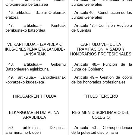
Orokorretara bertaratzea
Juntas Generales
46. artikulua.– Batzar Orokorrak
Artículo 46.– Constitución de las
eratzea
Juntas Generales
47. artikulua.– Kontuak
Artículo 47.– Comisión Revisora
berrikusteko batzordea
de Cuentas
VI. KAPITULUA.– IZAPIDEAK,
CAPITULO VI.– DE LA
IKUS-ONESPENA ETA LANBIDE-
TRAMITACIÓN, VISADO Y
LANSARIAK
HONORARIOS PROFESIONALES
48. artikulua.– Gobernu
Artículo 48.– Función de la
Batzordearen eginkizuna
Junta de Gobierno
49. artikulua.– Lanbide-sariak
Artículo 49.– Gestión de cobro
kobratzeko kudeaketa
de los honorarios profesionales
HIRUGARREN TITULUA
TITULO TERCERO
ELKARGOAREN DIZIPLINA-
REGIMEN DISCIPLINARIO DEL
ARAUBIDEA
COLEGIO
50. artikulua.– Diziplina-
Artículo 50.– Correspondencia
ahalmena nork duen
de la potestad disciplinaria