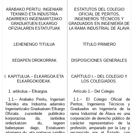
ARABAKO PERITU, INGENIARI
ESTATUTOS DEL COLEGIO
TEKNIKO ETA INDUSTRIA
OFICIAL DE PERITOS,
ADARREKO INGENIARITZAKO
INGENIEROS TÉCNICOS Y
GRADUATUEN ELKARGO
GRADUADOS EN INGENIERÍA DE
OFIZIALAREN ESTATUTUAK
LA RAMA INDUSTRIAL DE ÁLAVA
LEHENENGO TITULUA
TÍTULO PRIMERO
XEDAPEN OROKORRAK
DISPOSICIONES GENERALES
I. KAPITULUA.– ELKARGOA ETA
CAPÍTULO I.– DEL COLEGIO Y
ELKARGOKIDEAK.
LOS COLEGIADOS.
1. artikulua.– Elkargoa.
Artículo 1.– Del Colegio.
1.1.– Arabako Peritu, Ingeniari
1.1.– El Colegio Oficial de
Tekniko eta Industria adarreko
Peritos, Ingenieros Técnicos y
Ingeniaritzako Graduatuen Elkargo
Graduados en Ingeniería de la
Ofiziala zuzenbide publikoko
rama Industrial de Álava es una
korporazioa da, lanbidea
corporación de derecho público de
ordezkatzen du, legeen
carácter representativo de la
babespean dago, Estatuaren
profesión, amparado por la Ley y
aitorpena du, eta nortasun juridiko
reconocido por el Estado, con