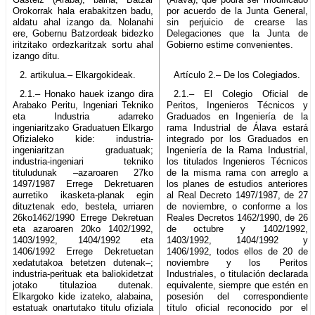
Orokorrak hala erabakitzen badu,
por acuerdo de la Junta General,
aldatu ahal izango da. Nolanahi
sin perjuicio de crearse las
ere, Gobernu Batzordeak bidezko
Delegaciones que la Junta de
iritzitako ordezkaritzak sortu ahal
Gobierno estime convenientes.
izango ditu.
2. artikulua.– Elkargokideak.
Artículo 2.– De los Colegiados.
2.1.– Honako hauek izango dira
2.1.– El Colegio Oficial de
Arabako Peritu, Ingeniari Tekniko
Peritos, Ingenieros Técnicos y
eta Industria adarreko
Graduados en Ingeniería de la
ingeniaritzako Graduatuen Elkargo
rama Industrial de Álava estará
Ofizialeko kide: industria-
integrado por los Graduados en
ingeniaritzan graduatuak;
Ingeniería de la Rama Industrial,
industria-ingeniari tekniko
los titulados Ingenieros Técnicos
tituludunak –azaroaren 27ko
de la misma rama con arreglo a
1497/1987 Errege Dekretuaren
los planes de estudios anteriores
aurretiko ikasketa-planak egin
al Real Decreto 1497/1987, de 27
dituztenak edo, bestela, urriaren
de noviembre, o conforme a los
26ko1462/1990 Errege Dekretuan
Reales Decretos 1462/1990, de 26
eta azaroaren 20ko 1402/1992,
de octubre y 1402/1992,
1403/1992, 1404/1992 eta
1403/1992, 1404/1992 y
1406/1992 Errege Dekretuetan
1406/1992, todos ellos de 20 de
xedatutakoa betetzen dutenak–;
noviembre y los Peritos
industria-perituak eta baliokidetzat
Industriales, o titulación declarada
jotako titulazioa dutenak.
equivalente, siempre que estén en
Elkargoko kide izateko, alabaina,
posesión del correspondiente
estatuak onartutako titulu ofiziala
título oficial reconocido por el