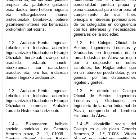
propioa eta jarduteko gaitasun
personalidad jurídica propia y
osoa dauka, bere helburu nagusia
plena capacidad para obrar para el
eta elkargokideen interes
cumplimiento de sus fines
profesionalak betetzeko, betiere
principal e intereses profesionales
gizartearen interes eta beharrizan
de los colegiados en congruencia
orokorrekin bat etorriz.
con los intereses y necesidades
generales de la sociedad.
1.2.– Arabako Peritu, Ingeniari
1.2.– El Colegio Oficial de
Tekniko eta Industria adarreko
Peritos, Ingenieros Técnicos y
Ingeniaritzako Graduatuen Elkargo
Graduados en Ingeniería de la
Ofizialak honakoak izango ditu
rama Industrial de Álava se regirá
araubide: estatutu hauek,
por lo dispuesto en estos
etorkizunean sor daitezkeen
Estatutos, los Reglamentos que
araudiak eta, oro har, indarrean
en un futuro se pueda dotar, y, en
dauden legezko xedapenak.
general, por las disposiciones
legales vigentes.
1.3.– Arabako Peritu, Ingeniari
1.3.– El ámbito del Colegio
Tekniko eta Industria adarreko
Oficial de Peritos, Ingenieros
Ingeniaritzako Graduatuen Elkargo
Técnicos y Graduados en
Ofizialaren eremuak Arabako
Ingeniería de la rama Industrial de
Lurralde Historikoa hartzen du.
Álava, comprende el Territorio
Histórico de Álava.
1.4.– Elkargoaren helbide
1.4.–El domicilio social del
soziala ondokoa da Gerardo
Colegio es el de plaza Gerardo
Armesto plaza, 2 - 1, 01008 –
Armesto, 2 – 1.º, 01008 – Vitoria
Gasteiz (Araba), baina, Batzar
(Álava), que podrá ser modificado