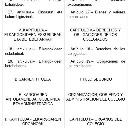
baliabideak
extraordinarios
17. artikulua.– Ondasun eta
Artículo 17.– Bienes y valores
balore higiezinak
inmobiliarios
V. KAPITULUA.–
CAPITULO V.– DERECHOS Y
ELKARGOKIDEEN ESKUBIDEAK
OBLIGACIONES DE LOS
ETA BETEBEHARRAK
COLEGIADOS
18. artikulua.– Elkargokideen
Artículo 18.– Derechos de los
eskubideak
colegiados
19. artikulua.– Elkargokideen
Artículo 19.– Obligaciones de
betebeharrak
los colegiados
BIGARREN TITULUA
TITULO SEGUNDO
ELKARGOAREN
ORGANIZACIÓN, GOBIERNO Y
ANTOLAMENDUA, GOBERNUA
ADMINISTRACION DEL COLEGIO
ETA ADMINISTRAZIOA
I. KAPITULUA - ELKARGOAREN
CAPITULO I.– ORGANOS DEL
ORGANOAK
COLEGIO