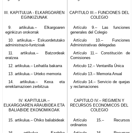
III. KAPITULUA - ELKARGOAREN
CAPITULO III.– FUNCIONES DEL
EGINKIZUNAK
COLEGIO
9. artikulua.– Elkargoaren
Artículo 9.– Las funciones
eginkizun orokorrak
generales del Colegio
10. artikulua.– Eskuordetutako
Artículo 10.– Funciones
administrazio-funtzioak
Administrativas delegadas
11. artikulua.– Batzordeak
Artículo 11.– Constitución de
eratzea
Comisiones
12. artikulua.– Leihatila bakarra
Articulo 12.– Ventanilla Única
13. artikulua.– Urteko memoria
Artículo 13.– Memoria Anual
14. artikulua.– Kexa eta
Artículo 14.– Servicio de quejas
erreklamazioen zerbitzua
y reclamaciones
IV. KAPITULUA.–
CAPITULO IV.– REGIMEN Y
ELKARGOAREN ARAUBIDEA ETA
RECURSOS ECONOMICOS DEL
BALIABIDE EKONOMIKOAK
COLEGIO
15. artikulua.– Ohiko baliabideak
Artículo 15.– Recursos
ordinarios
16. artikulua.– Ezohiko
Artículo 16.– Recursos