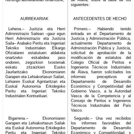
siguientes:
AURREKARIAK
ANTECEDENTES DE HECHO
Lehena.– Justizia eta Herri
Primero.– Habiendo tenido
Administrazio Sailean –gaur egun
entrada en el Departamento de
Herri Administrazio eta Justizia
Justicia y Administración Pública,
Saila– Arabako Peritu eta Ingeniari
actualmente Departamento de
Tekniko Industrialen Elkargo
Administración Pública y Justicia,
Ofizialaren estatutuen aldaketa
solicitud de aprobación de la
onartzeko eskabidea jaso
modificación de estatutos del
ondoren, zegozkion txostenak
Colegio Oficial de Peritos e
eskatu zitzaizkien Eusko
Ingenieros Técnicos Industriales
Jaurlaritzako Ekonomiaren
de Álava, fueron solicitados los
Garapen eta Lehiakortasun Sailari,
informes preceptivos al
Lehiaren Euskal Agintaritzari eta
Departamento de Desarrollo
Euskal Autonomia Erkidegoko
Económico y Competitividad del
Peritu eta Ingeniari Tekniko
Gobierno Vasco, a la Autoridad
Industrialen Kontseiluari.
Vasca de la Competencia y al
Consejo de Peritos e Ingenieros
Técnicos Industriales del País
Vasco.
Bigarrena.– Ekonomiaren
Segundo.– Una vez recibidos
Garapen eta Lehiakortasun Sailak
los informes favorables del
eta Euskal Autonomia Erkidegoko
Departamento de Desarrollo
Peritu eta Ingeniari Tekniko
Económico y Competitividad, y