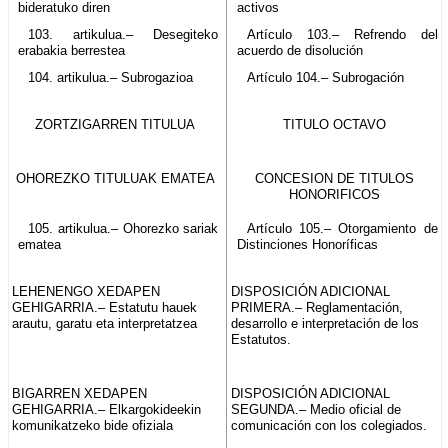
bideratuko diren
activos
103. artikulua.– Desegiteko
Artículo 103.– Refrendo del
erabakia berrestea
acuerdo de disolución
104. artikulua.– Subrogazioa
Artículo 104.– Subrogación
ZORTZIGARREN TITULUA
TITULO OCTAVO
OHOREZKO TITULUAK EMATEA
CONCESION DE TITULOS
HONORIFICOS
105. artikulua.– Ohorezko sariak
Artículo 105.– Otorgamiento de
ematea
Distinciones Honoríficas
LEHENENGO XEDAPEN
DISPOSICIÓN ADICIONAL
GEHIGARRIA.– Estatutu hauek
PRIMERA.– Reglamentación,
arautu, garatu eta interpretatzea
desarrollo e interpretación de los
Estatutos.
BIGARREN XEDAPEN
DISPOSICIÓN ADICIONAL
GEHIGARRIA.– Elkargokideekin
SEGUNDA.– Medio oficial de
komunikatzeko bide ofiziala
comunicación con los colegiados.