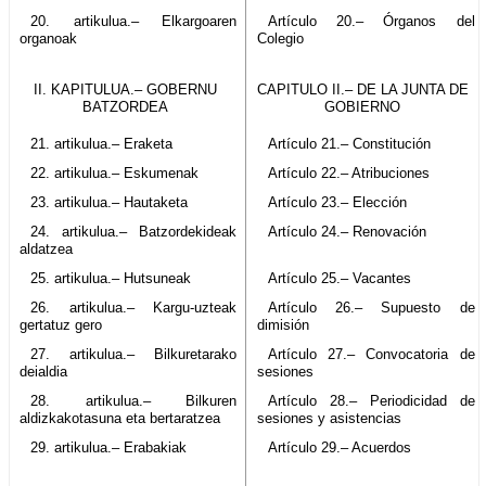
20. artikulua.– Elkargoaren
Artículo 20.– Órganos del
organoak
Colegio
II. KAPITULUA.– GOBERNU
CAPITULO II.– DE LA JUNTA DE
BATZORDEA
GOBIERNO
21. artikulua.– Eraketa
Artículo 21.– Constitución
22. artikulua.– Eskumenak
Artículo 22.– Atribuciones
23. artikulua.– Hautaketa
Artículo 23.– Elección
24. artikulua.– Batzordekideak
Artículo 24.– Renovación
aldatzea
25. artikulua.– Hutsuneak
Artículo 25.– Vacantes
26. artikulua.– Kargu-uzteak
Artículo 26.– Supuesto de
gertatuz gero
dimisión
27. artikulua.– Bilkuretarako
Artículo 27.– Convocatoria de
deialdia
sesiones
28. artikulua.– Bilkuren
Artículo 28.– Periodicidad de
aldizkakotasuna eta bertaratzea
sesiones y asistencias
29. artikulua.– Erabakiak
Artículo 29.– Acuerdos