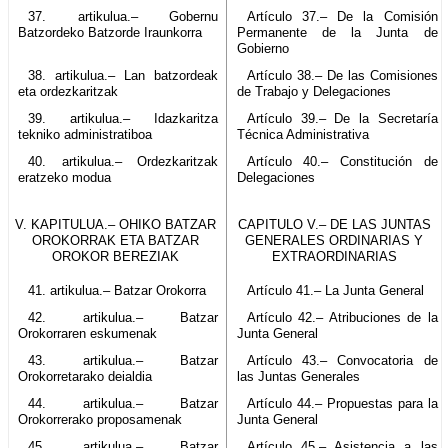
37. artikulua.– Gobernu
Artículo 37.– De la Comisión
Batzordeko Batzorde Iraunkorra
Permanente de la Junta de
Gobierno
38. artikulua.– Lan batzordeak
Artículo 38.– De las Comisiones
eta ordezkaritzak
de Trabajo y Delegaciones
39. artikulua.– Idazkaritza
Artículo 39.– De la Secretaría
tekniko administratiboa
Técnica Administrativa
40. artikulua.– Ordezkaritzak
Artículo 40.– Constitución de
eratzeko modua
Delegaciones
V. KAPITULUA.– OHIKO BATZAR
CAPITULO V.– DE LAS JUNTAS
OROKORRAK ETA BATZAR
GENERALES ORDINARIAS Y
OROKOR BEREZIAK
EXTRAORDINARIAS
41. artikulua.– Batzar Orokorra
Artículo 41.– La Junta General
42. artikulua.– Batzar
Artículo 42.– Atribuciones de la
Orokorraren eskumenak
Junta General
43. artikulua.– Batzar
Artículo 43.– Convocatoria de
Orokorretarako deialdia
las Juntas Generales
44. artikulua.– Batzar
Artículo 44.– Propuestas para la
Orokorrerako proposamenak
Junta General
45. artikulua.– Batzar
Artículo 45.– Asistencia a las