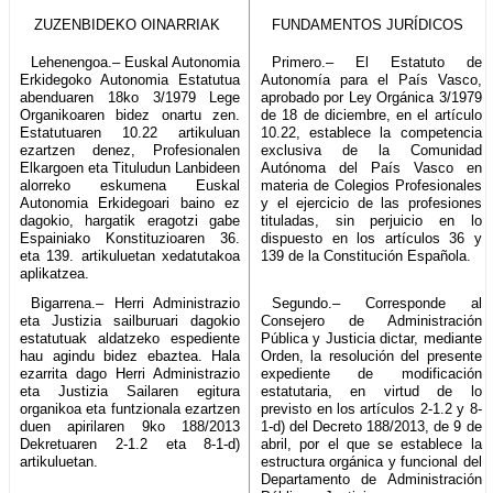
ZUZENBIDEKO OINARRIAK
FUNDAMENTOS JURÍDICOS
Lehenengoa.– Euskal Autonomia
Primero.– El Estatuto de
Erkidegoko Autonomia Estatutua
Autonomía para el País Vasco,
abenduaren 18ko 3/1979 Lege
aprobado por Ley Orgánica 3/1979
Organikoaren bidez onartu zen.
de 18 de diciembre, en el artículo
Estatutuaren 10.22 artikuluan
10.22, establece la competencia
ezartzen denez, Profesionalen
exclusiva de la Comunidad
Elkargoen eta Tituludun Lanbideen
Autónoma del País Vasco en
alorreko eskumena Euskal
materia de Colegios Profesionales
Autonomia Erkidegoari baino ez
y el ejercicio de las profesiones
dagokio, hargatik eragotzi gabe
tituladas, sin perjuicio en lo
Espainiako Konstituzioaren 36.
dispuesto en los artículos 36 y
eta 139. artikuluetan xedatutakoa
139 de la Constitución Española.
aplikatzea.
Bigarrena.– Herri Administrazio
Segundo.– Corresponde al
eta Justizia sailburuari dagokio
Consejero de Administración
estatutuak aldatzeko espediente
Pública y Justicia dictar, mediante
hau agindu bidez ebaztea. Hala
Orden, la resolución del presente
ezarrita dago Herri Administrazio
expediente de modificación
eta Justizia Sailaren egitura
estatutaria, en virtud de lo
organikoa eta funtzionala ezartzen
previsto en los artículos 2-1.2 y 8-
duen apirilaren 9ko 188/2013
1-d) del Decreto 188/2013, de 9 de
Dekretuaren 2-1.2 eta 8-1-d)
abril, por el que se establece la
artikuluetan.
estructura orgánica y funcional del
Departamento de Administración