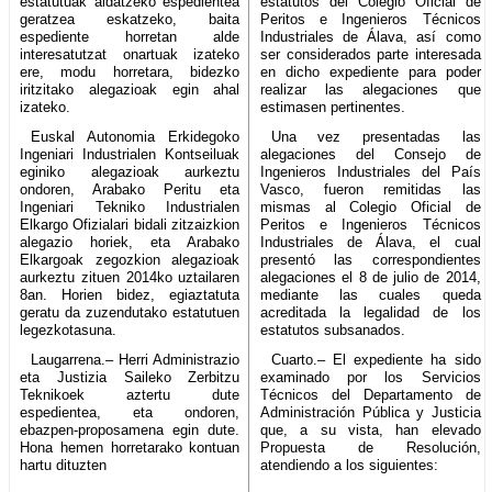
estatutuak aldatzeko espedientea
estatutos del Colegio Oficial de
geratzea eskatzeko, baita
Peritos e Ingenieros Técnicos
espediente horretan alde
Industriales de Álava, así como
interesatutzat onartuak izateko
ser considerados parte interesada
ere, modu horretara, bidezko
en dicho expediente para poder
iritzitako alegazioak egin ahal
realizar las alegaciones que
izateko.
estimasen pertinentes.
Euskal Autonomia Erkidegoko
Una vez presentadas las
Ingeniari Industrialen Kontseiluak
alegaciones del Consejo de
eginiko alegazioak aurkeztu
Ingenieros Industriales del País
ondoren, Arabako Peritu eta
Vasco, fueron remitidas las
Ingeniari Tekniko Industrialen
mismas al Colegio Oficial de
Elkargo Ofizialari bidali zitzaizkion
Peritos e Ingenieros Técnicos
alegazio horiek, eta Arabako
Industriales de Álava, el cual
Elkargoak zegozkion alegazioak
presentó las correspondientes
aurkeztu zituen 2014ko uztailaren
alegaciones el 8 de julio de 2014,
8an. Horien bidez, egiaztatuta
mediante las cuales queda
geratu da zuzendutako estatutuen
acreditada la legalidad de los
legezkotasuna.
estatutos subsanados.
Laugarrena.– Herri Administrazio
Cuarto.– El expediente ha sido
eta Justizia Saileko Zerbitzu
examinado por los Servicios
Teknikoek aztertu dute
Técnicos del Departamento de
espedientea, eta ondoren,
Administración Pública y Justicia
ebazpen-proposamena egin dute.
que, a su vista, han elevado
Hona hemen horretarako kontuan
Propuesta de Resolución,
hartu dituzten
atendiendo a los siguientes: