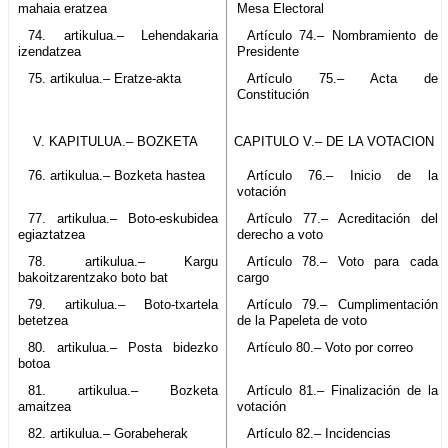
mahaia eratzea
Mesa Electoral
74. artikulua.– Lehendakaria
Artículo 74.– Nombramiento de
izendatzea
Presidente
75. artikulua.– Eratze-akta
Artículo 75.– Acta de
Constitución
V. KAPITULUA.– BOZKETA
CAPITULO V.– DE LA VOTACION
76. artikulua.– Bozketa hastea
Artículo 76.– Inicio de la
votación
77. artikulua.– Boto-eskubidea
Artículo 77.– Acreditación del
egiaztatzea
derecho a voto
78. artikulua.– Kargu
Artículo 78.– Voto para cada
bakoitzarentzako boto bat
cargo
79. artikulua.– Boto-txartela
Artículo 79.– Cumplimentación
betetzea
de la Papeleta de voto
80. artikulua.– Posta bidezko
Artículo 80.– Voto por correo
botoa
81. artikulua.– Bozketa
Artículo 81.– Finalización de la
amaitzea
votación
82. artikulua.– Gorabeherak
Artículo 82.– Incidencias