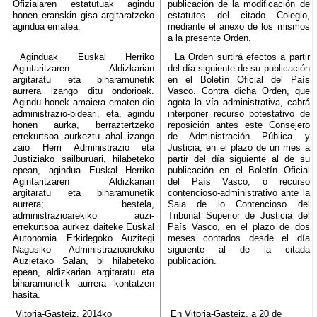
Ofizialaren estatutuak agindu
publicación de la modificación de
honen eranskin gisa argitaratzeko
estatutos del citado Colegio,
agindua ematea.
mediante el anexo de los mismos
a la presente Orden.
Aginduak Euskal Herriko
La Orden surtirá efectos a partir
Agintaritzaren Aldizkarian
del día siguiente de su publicación
argitaratu eta biharamunetik
en el Boletín Oficial del País
aurrera izango ditu ondorioak.
Vasco. Contra dicha Orden, que
Agindu honek amaiera ematen dio
agota la vía administrativa, cabrá
administrazio-bideari, eta, agindu
interponer recurso potestativo de
honen aurka, berraztertzeko
reposición antes este Consejero
errekurtsoa aurkeztu ahal izango
de Administración Pública y
zaio Herri Administrazio eta
Justicia, en el plazo de un mes a
Justiziako sailburuari, hilabeteko
partir del día siguiente al de su
epean, agindua Euskal Herriko
publicación en el Boletín Oficial
Agintaritzaren Aldizkarian
del País Vasco, o recurso
argitaratu eta biharamunetik
contencioso-administrativo ante la
aurrera; bestela,
Sala de lo Contencioso del
administrazioarekiko auzi-
Tribunal Superior de Justicia del
errekurtsoa aurkez daiteke Euskal
País Vasco, en el plazo de dos
Autonomia Erkidegoko Auzitegi
meses contados desde el día
Nagusiko Administrazioarekiko
siguiente al de la citada
Auzietako Salan, bi hilabeteko
publicación.
epean, aldizkarian argitaratu eta
biharamunetik aurrera kontatzen
hasita.
Vitoria-Gasteiz, 2014ko
En Vitoria-Gasteiz, a 20 de