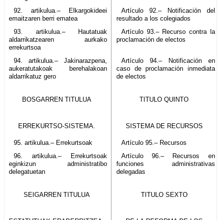
92. artikulua.– Elkargokideei
Artículo 92.– Notificación del
emaitzaren berri ematea
resultado a los colegiados
93. artikulua.– Hautatuak
Artículo 93.– Recurso contra la
aldarrikatzearen aurkako
proclamación de electos
errekurtsoa
94. artikulua.– Jakinarazpena,
Artículo 94.– Notificación en
aukeratutakoak berehalakoan
caso de proclamación inmediata
aldarrikatuz gero
de electos
BOSGARREN TITULUA
TITULO QUINTO
ERREKURTSO-SISTEMA.
SISTEMA DE RECURSOS
95. artikulua.– Errekurtsoak
Artículo 95.– Recursos
96. artikulua.– Errekurtsoak
Artículo 96.– Recursos en
eginkizun administratibo
funciones administrativas
delegatuetan
delegadas
SEIGARREN TITULUA
TITULO SEXTO