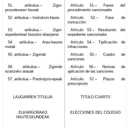
51. artikulua.– Zigor-
Artículo 51.– Fases del
prozeduraren faseak
procedimiento sancionador
52. artikulua.– Instrukzio-fasea
Artículo 52.– Fase de
instrucción
53. artikulua.– Zigor-
Artículo 53.– Resolución del
espedienteari buruzko ebazpena
expediente sancionador
54. artikulua.– Arau-hauste
Artículo 54.– Tipificación de
motak
infracciones
55. artikulua.– Zigorrak
Artículo 55.– Cuadro de
sanciones
56. artikulua.– Zigorrak
Artículo 56.– Normas de
ezartzeko arauak
aplicación de las sanciones
57. artikulua.– Preskripzio-epeak
Artículo 57.– Plazos de
prescripción
LAUGARREN TITULUA
TITULO CUARTO
ELKARGORAKO
ELECCIONES DEL COLEGIO
HAUTESKUNDEAK