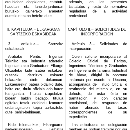
araubideari dagokienez, estatutu
además, en los presentes
hauetan eta lanbide-jarduerari
Estatutos y resto de normativa
buruzko gainerako arauetan
reguladora de la actividad
aurreikusitakoa beteko dute.
profesional.
II. KAPITULUA.– ELKARGOAN
CAPÍTULO II.– SOLICITUDES DE
SARTZEKO ESKABIDEAK
INCORPORACIÓN
3. artikulua.– Sartzeko
Artículo 3.– Solicitudes de
eskabideak.
incorporación.
Arabako Peritu, Ingeniari
Quien solicite incorporarse al
Tekniko eta Industria adarreko
Colegio Oficial de Peritos,
Ingeniaritzako Graduatuen Elkargo
Ingenieros Técnicos y Graduados
Ofizialeko kide izatea eskatzen
en Ingeniería de la rama Industrial
dutenek idatzizko eskaera
de Álava, dirigirá la oportuna
helaraziko diote dekanoari.
instancia por escrito al Decano,
Eskaerarekin batera bidaliko dute,
acompañada del Título Oficial o
baita ere, titulu ofiziala edo haren
testimonio del mismo o, en su
testigantza. Titulua izapidetze-
defecto, de estar éste en
bidean baldin badago, titulua
tramitación, y con carácter
egiteko tasak ordaindu izanaren
provisional, del resguardo de
ordainagiriaren kopia aurkeztuko
haber abonado las tasas
dute, behin-behinean.
correspondientes de su
expedición.
Bide telematikoz, Elkargoaren
Las solicitudes de colegiación
web-orrialdearen - Leihatila
también se podrán tramitar por vía