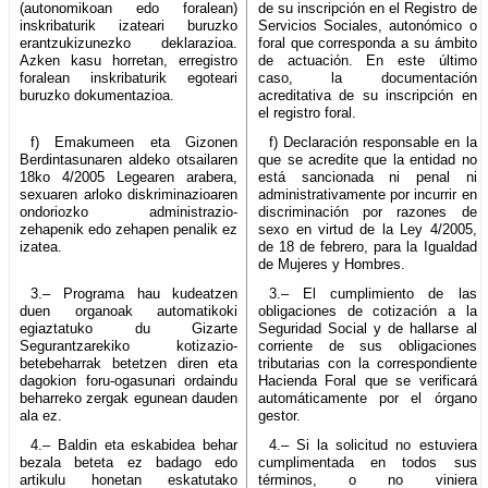
(autonomikoan edo foralean)
de su inscripción en el Registro de
inskribaturik izateari buruzko
Servicios Sociales, autonómico o
erantzukizunezko deklarazioa.
foral que corresponda a su ámbito
Azken kasu horretan, erregistro
de actuación. En este último
foralean inskribaturik egoteari
caso, la documentación
buruzko dokumentazioa.
acreditativa de su inscripción en
el registro foral.
f) Emakumeen eta Gizonen
f) Declaración responsable en la
Berdintasunaren aldeko otsailaren
que se acredite que la entidad no
18ko 4/2005 Legearen arabera,
está sancionada ni penal ni
sexuaren arloko diskriminazioaren
administrativamente por incurrir en
ondoriozko administrazio-
discriminación por razones de
zehapenik edo zehapen penalik ez
sexo en virtud de la Ley 4/2005,
izatea.
de 18 de febrero, para la Igualdad
de Mujeres y Hombres.
3.– Programa hau kudeatzen
3.– El cumplimiento de las
duen organoak automatikoki
obligaciones de cotización a la
egiaztatuko du Gizarte
Seguridad Social y de hallarse al
Segurantzarekiko kotizazio-
corriente de sus obligaciones
betebeharrak betetzen diren eta
tributarias con la correspondiente
dagokion foru-ogasunari ordaindu
Hacienda Foral que se verificará
beharreko zergak egunean dauden
automáticamente por el órgano
ala ez.
gestor.
4.– Baldin eta eskabidea behar
4.– Si la solicitud no estuviera
bezala beteta ez badago edo
cumplimentada en todos sus
artikulu honetan eskatutako
términos, o no viniera