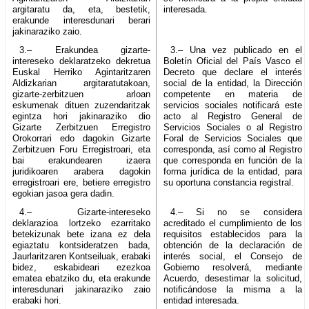
argitaratu da, eta, bestetik,
interesada.
erakunde interesdunari berari
jakinaraziko zaio.
3.– Erakundea gizarte-
3.– Una vez publicado en el
intereseko deklaratzeko dekretua
Boletín Oficial del País Vasco el
Euskal Herriko Agintaritzaren
Decreto que declare el interés
Aldizkarian argitaratutakoan,
social de la entidad, la Dirección
gizarte-zerbitzuen arloan
competente en materia de
eskumenak dituen zuzendaritzak
servicios sociales notificará este
egintza hori jakinaraziko dio
acto al Registro General de
Gizarte Zerbitzuen Erregistro
Servicios Sociales o al Registro
Orokorrari edo dagokin Gizarte
Foral de Servicios Sociales que
Zerbitzuen Foru Erregistroari, eta
corresponda, así como al Registro
bai erakundearen izaera
que corresponda en función de la
juridikoaren arabera dagokin
forma jurídica de la entidad, para
erregistroari ere, betiere erregistro
su oportuna constancia registral.
egokian jasoa gera dadin.
4.– Gizarte-intereseko
4.– Si no se considera
deklarazioa lortzeko ezarritako
acreditado el cumplimiento de los
betekizunak bete izana ez dela
requisitos establecidos para la
egiaztatu kontsideratzen bada,
obtención de la declaración de
Jaurlaritzaren Kontseiluak, erabaki
interés social, el Consejo de
bidez, eskabideari ezezkoa
Gobierno resolverá, mediante
ematea ebatziko du, eta erakunde
Acuerdo, desestimar la solicitud,
interesdunari jakinaraziko zaio
notificándose la misma a la
erabaki hori.
entidad interesada.