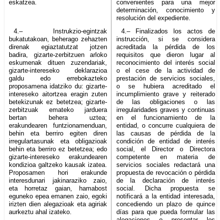
eskatzea.
convenientes para una mejor
determinación, conocimiento y
resolución del expediente.
4.– Instrukzio-egintzak
4.– Finalizados los actos de
bukatutakoan, beherago zehazten
instrucción, si se considera
direnak egiaztatutzat jotzen
acreditada la pérdida de los
badira, gizarte-zerbitzuen arloko
requisitos que dieron lugar al
eskumenak dituen zuzendariak,
reconocimiento del interés social
gizarte-intereseko deklarazioa
o el cese de la actividad de
galdu edo errebokazteko
prestación de servicios sociales,
proposamena idatziko du: gizarte-
o se hubiera acreditado el
intereseko aitortzea eragin zuten
incumplimiento grave y reiterado
betekizunak ez betetzea; gizarte-
de las obligaciones o las
zerbitzuak emateko jarduera
irregularidades graves y continuas
bertan behera uztea;
en el funcionamiento de la
erakundearen funtzionamenduan,
entidad, o concurre cualquiera de
behin eta berriro egiten diren
las causas de pérdida de la
irregulartasunak eta obligazioak
condición de entidad de interés
behin eta berriro ez betetzea; edo
social, el Director o Directora
gizarte-intereseko erakundearen
competente en materia de
kondizioa galtzeko kausak izatea.
servicios sociales redactará una
Proposamen hori erakunde
propuesta de revocación o pérdida
interesdunari jakinaraziko zaio,
de la declaración de interés
eta horretaz gaian, hamabost
social. Dicha propuesta se
eguneko epea emanen zaio, egoki
notificará a la entidad interesada,
irizten dien alegazioak eta agiriak
concediendo un plazo de quince
aurkeztu ahal izateko.
días para que pueda formular las
alegaciones o presentar los