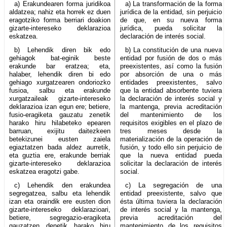
a) Erakundearen forma juridikoa
a) La transformación de la forma
aldatzea; nahiz eta horrek ez duen
jurídica de la entidad, sin perjuicio
eragotziko forma berriari doakion
de que, en su nueva forma
gizarte-intereseko deklarazioa
jurídica, pueda solicitar la
eskatzea.
declaración de interés social.
b) Lehendik diren bik edo
b) La constitución de una nueva
gehiagok bat-eginik beste
entidad por fusión de dos o más
erakunde bar eratzea; eta,
preexistentes, así como la fusión
halaber, lehendik diren bi edo
por absorción de una o más
gehiago xurgatzearen ondoriozko
entidades preexistentes, salvo
fusioa, salbu eta erakunde
que la entidad absorbente tuviera
xurgatzaileak gizarte-intereseko
la declaración de interés social y
deklarazioa izan egun ere; betiere,
la mantenga, previa acreditación
fusio-eragiketa gauzatu zenetik
del mantenimiento de los
harako hiru hilabeteko epearen
requisitos exigibles en el plazo de
barruan, exijitu daitezkeen
tres meses desde la
betekizunei eusten zaiela
materialización de la operación de
egiaztatzen bada aldez aurretik,
fusión, y todo ello sin perjuicio de
eta guztia ere, erakunde berriak
que la nueva entidad pueda
gizarte-intereseko deklarazioa
solicitar la declaración de interés
eskatzea eragotzi gabe.
social.
c) Lehendik den erakundea
c) La segregación de una
segregatzea, salbu eta lehendik
entidad preexistente, salvo que
izan eta oraindik ere eusten dion
ésta última tuviera la declaración
gizarte-intereseko deklarazioari,
de interés social y la mantenga,
betiere, segregazio-eragiketa
previa acreditación del
gauzatzen denetik harako hiru
mantenimiento de los requisitos