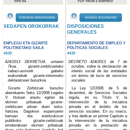
lortu da
PDF oficial y auténtico
Azterketa dokumentala
Análisis documental
XEDAPEN OROKORRAK
DISPOSICIONES
GENERALES
ENPLEGU ETA GIZARTE
DEPARTAMENTO DE EMPLEO Y
POLITIKETAKO SAILA
POLÍTICAS SOCIALES
4439
4439
424/2013 DEKRETUA, urriaren
DECRETO 424/2013, de 7 de
7koa, gizarte-zerbitzuetako
octubre, sobre la declaración de
irabazi-asmorik gabeko
interés social de las entidades
erakundeak gizarte-intereseko
sin ánimo de lucro de servicios
deklaratzeari buruzkoa.
sociales.
Gizarte Zerbitzuei buruzko
La Ley 12/2008, de 5 de
abenduaren 5eko 12/2008 Legeko
diciembre, de Servicios Sociales
V. tituluan arautu egiten da
regula, en su Título V, la
ekimen pribatuak gizarte-
intervención de la iniciativa
zerbitzuen arloan duen esku-
privada en el ámbito de los
hartzea. Dagokion esparruaren
servicios sociales. En su marco,
barruan eta erantzukizun
y tras dedicar un primer Capítulo a
publikoko gizarte-zerbitzuak
la intervención de la iniciativa
ematerakoan ekimen pribatuak
privada en la prestación de
duen esku-hartzeari kapitulu bat
servicios sociales de