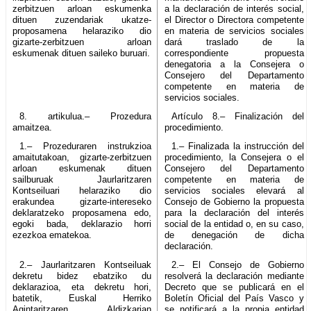
zerbitzuen arloan eskumenka
a la declaración de interés social,
dituen zuzendariak ukatze-
el Director o Directora competente
proposamena helaraziko dio
en materia de servicios sociales
gizarte-zerbitzuen arloan
dará traslado de la
eskumenak dituen saileko buruari.
correspondiente propuesta
denegatoria a la Consejera o
Consejero del Departamento
competente en materia de
servicios sociales.
8. artikulua.– Prozedura
Artículo 8.– Finalización del
amaitzea.
procedimiento.
1.– Prozeduraren instrukzioa
1.– Finalizada la instrucción del
amaitutakoan, gizarte-zerbitzuen
procedimiento, la Consejera o el
arloan eskumenak dituen
Consejero del Departamento
sailburuak Jaurlaritzaren
competente en materia de
Kontseiluari helaraziko dio
servicios sociales elevará al
erakundea gizarte-intereseko
Consejo de Gobierno la propuesta
deklaratzeko proposamena edo,
para la declaración del interés
egoki bada, deklarazio horri
social de la entidad o, en su caso,
ezezkoa ematekoa.
de denegación de dicha
declaración.
2.– Jaurlaritzaren Kontseiluak
2.– El Consejo de Gobierno
dekretu bidez ebatziko du
resolverá la declaración mediante
deklarazioa, eta dekretu hori,
Decreto que se publicará en el
batetik, Euskal Herriko
Boletín Oficial del País Vasco y
Agintaritzaren Aldizkarian
se notificará a la propia entidad