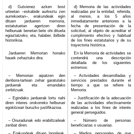
d) Gutxienez azken bost
d) Memoria de las actividades
urteetan –eskabide aurkeztu zen
realizadas por la entidad, referida,
aurrekoetan–, erakundeak egin
al menos, a los 5 años
dituen jardueren memoria,
inmediatamente anteriores a la
estatutuetan agertzen diren
fecha de presentación de la
helburuak benetan bete ohi dituela
solicitud, al objeto de acreditar el
egiaztatzeko, eta, halaber, ibilbide
cumplimiento efectivo y habitual
historikoa.
de los fines estatutarios y de su
trayectoria histórica.
Jardueren Memorian honako
En la Memoria de actividades se
hauek zehaztuko dira:
contendrá una descripción
detallada de los siguientes
extremos:
– Memorian aipatzen den
– Actividades desarrolladas y
denbora-tartean zehar garatutako
servicios prestados durante el
jarduerak eta emandako
tiempo a que se refiere la
zerbitzuak.
Memoria.
– Egindako jarduerak lortu nahi
– Justificación de la adecuación
diren interes orokorreko helburuei
de las actividades efectivamente
egokitzeari buruzko justifikazioa.
realizadas a los fines de interés
general perseguidos.
– Onuradunak edo erabiltzaileak
– Número de personas
zenbat diren.
beneficiarias o usuarias.
– Erakundeak dituen langileak,
– Medios personales de que