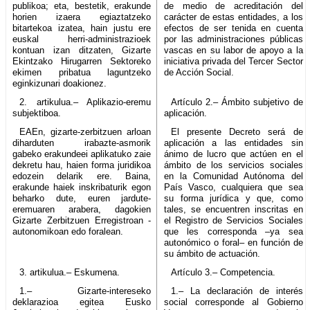
publikoa; eta, bestetik, erakunde
de medio de acreditación del
horien izaera egiaztatzeko
carácter de estas entidades, a los
bitartekoa izatea, hain justu ere
efectos de ser tenida en cuenta
euskal herri-administrazioek
por las administraciones públicas
kontuan izan ditzaten, Gizarte
vascas en su labor de apoyo a la
Ekintzako Hirugarren Sektoreko
iniciativa privada del Tercer Sector
ekimen pribatua laguntzeko
de Acción Social.
eginkizunari doakionez.
2. artikulua.– Aplikazio-eremu
Artículo 2.– Ámbito subjetivo de
subjektiboa.
aplicación.
EAEn, gizarte-zerbitzuen arloan
El presente Decreto será de
diharduten irabazte-asmorik
aplicación a las entidades sin
gabeko erakundeei aplikatuko zaie
ánimo de lucro que actúen en el
dekretu hau, haien forma juridikoa
ámbito de los servicios sociales
edozein delarik ere. Baina,
en la Comunidad Autónoma del
erakunde haiek inskribaturik egon
País Vasco, cualquiera que sea
beharko dute, euren jardute-
su forma jurídica y que, como
eremuaren arabera, dagokien
tales, se encuentren inscritas en
Gizarte Zerbitzuen Erregistroan -
el Registro de Servicios Sociales
autonomikoan edo foralean.
que les corresponda –ya sea
autonómico o foral– en función de
su ámbito de actuación.
3. artikulua.– Eskumena.
Artículo 3.– Competencia.
1.– Gizarte-intereseko
1.– La declaración de interés
deklarazioa egitea Eusko
social corresponde al Gobierno