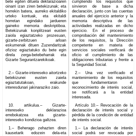
bete egiten dituela deklarazioaren
cumpliendo los requisitos que
oinarri izan ziren betekizunak; eta
sirvieron de base a dicha
horrekin batera, aurreko ekitaldiko
declaración, junto con las cuentas
urteko kontuak, eta ekitaldi
anuales del ejercicio anterior y la
horretan egindako jardueren
memoria descriptiva de las
gaineko memoria deskriptiboa.
actividades realizadas en dicho
Betekizunak konplitzeari eusten
ejercicio. En el proceso de
zaiola egiaztatzeko prozesuan,
comprobación del mantenimiento
gizarte-zerbitzuen arloan
de los requisitos, la Dirección
eskumenak dituen Zuzendaritzak
competente en materia de
ofizioz egiaztatuko du bete egin
servicios sociales verificará de
direla zerga-betebeharrak eta
oficio el cumplimiento de las
Gizarte Segurantzarekikoak.
obligaciones tributarias y frente a
la Seguridad Social.
2.– Gizarte-intereseko aitortzeko
2.– Una vez verificado el
betekizunei eusten zaiela
mantenimiento de los requisitos
egiaztatutakoan, erakunde
que fundamentaron el
interesdunari jakinaraziko zaio.
reconocimiento de interés social,
se notificará a la entidad
interesada.
10. artikulua.– Gizarte-
Artículo 10.– Revocación de la
intereseko deklarazioa
declaración de interés social y
errebokatzea eta gizarte-
pérdida de la condición de entidad
intereseko kondizioa galtzea.
de interés social.
1.– Beherago zehazten diren
1.– La declaración de interés
kausetarik edozein dela-eta
social podrá ser revocada por