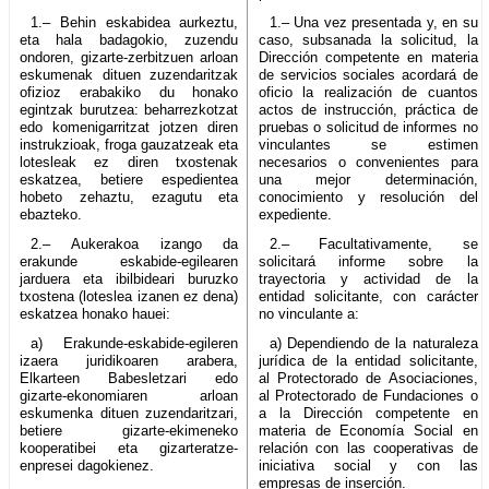
1.– Behin eskabidea aurkeztu,
1.– Una vez presentada y, en su
eta hala badagokio, zuzendu
caso, subsanada la solicitud, la
ondoren, gizarte-zerbitzuen arloan
Dirección competente en materia
eskumenak dituen zuzendaritzak
de servicios sociales acordará de
ofizioz erabakiko du honako
oficio la realización de cuantos
egintzak burutzea: beharrezkotzat
actos de instrucción, práctica de
edo komenigarritzat jotzen diren
pruebas o solicitud de informes no
instrukzioak, froga gauzatzeak eta
vinculantes se estimen
lotesleak ez diren txostenak
necesarios o convenientes para
eskatzea, betiere espedientea
una mejor determinación,
hobeto zehaztu, ezagutu eta
conocimiento y resolución del
ebazteko.
expediente.
2.– Aukerakoa izango da
2.– Facultativamente, se
erakunde eskabide-egilearen
solicitará informe sobre la
jarduera eta ibilbideari buruzko
trayectoria y actividad de la
txostena (loteslea izanen ez dena)
entidad solicitante, con carácter
eskatzea honako hauei:
no vinculante a:
a) Erakunde-eskabide-egileren
a) Dependiendo de la naturaleza
izaera juridikoaren arabera,
jurídica de la entidad solicitante,
Elkarteen Babesletzari edo
al Protectorado de Asociaciones,
gizarte-ekonomiaren arloan
al Protectorado de Fundaciones o
eskumenka dituen zuzendaritzari,
a la Dirección competente en
betiere gizarte-ekimeneko
materia de Economía Social en
kooperatibei eta gizarteratze-
relación con las cooperativas de
enpresei dagokienez.
iniciativa social y con las
empresas de inserción.