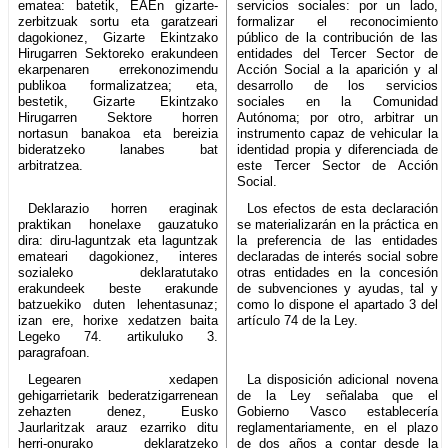
ematea: batetik, EAEn gizarte-
servicios sociales: por un lado,
zerbitzuak sortu eta garatzeari
formalizar el reconocimiento
dagokionez, Gizarte Ekintzako
público de la contribución de las
Hirugarren Sektoreko erakundeen
entidades del Tercer Sector de
ekarpenaren errekonozimendu
Acción Social a la aparición y al
publikoa formalizatzea; eta,
desarrollo de los servicios
bestetik, Gizarte Ekintzako
sociales en la Comunidad
Hirugarren Sektore horren
Autónoma; por otro, arbitrar un
nortasun banakoa eta bereizia
instrumento capaz de vehicular la
bideratzeko lanabes bat
identidad propia y diferenciada de
arbitratzea.
este Tercer Sector de Acción
Social.
Deklarazio horren eraginak
Los efectos de esta declaración
praktikan honelaxe gauzatuko
se materializarán en la práctica en
dira: diru-laguntzak eta laguntzak
la preferencia de las entidades
emateari dagokionez, interes
declaradas de interés social sobre
sozialeko deklaratutako
otras entidades en la concesión
erakundeek beste erakunde
de subvenciones y ayudas, tal y
batzuekiko duten lehentasunaz;
como lo dispone el apartado 3 del
izan ere, horixe xedatzen baita
artículo 74 de la Ley.
Legeko 74. artikuluko 3.
paragrafoan.
Legearen xedapen
La disposición adicional novena
gehigarrietarik bederatzigarrenean
de la Ley señalaba que el
zehazten denez, Eusko
Gobierno Vasco establecería
Jaurlaritzak arauz ezarriko ditu
reglamentariamente, en el plazo
herri-onurako deklaratzeko
de dos años a contar desde la