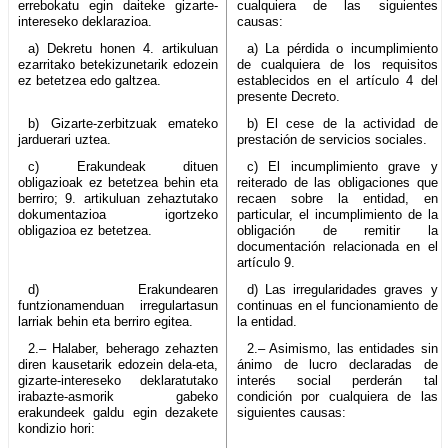
errebokatu egin daiteke gizarte-
cualquiera de las siguientes
intereseko deklarazioa.
causas:
a) Dekretu honen 4. artikuluan
a) La pérdida o incumplimiento
ezarritako betekizunetarik edozein
de cualquiera de los requisitos
ez betetzea edo galtzea.
establecidos en el artículo 4 del
presente Decreto.
b) Gizarte-zerbitzuak emateko
b) El cese de la actividad de
jarduerari uztea.
prestación de servicios sociales.
c) Erakundeak dituen
c) El incumplimiento grave y
obligazioak ez betetzea behin eta
reiterado de las obligaciones que
berriro; 9. artikuluan zehaztutako
recaen sobre la entidad, en
dokumentazioa igortzeko
particular, el incumplimiento de la
obligazioa ez betetzea.
obligación de remitir la
documentación relacionada en el
artículo 9.
d) Erakundearen
d) Las irregularidades graves y
funtzionamenduan irregulartasun
continuas en el funcionamiento de
larriak behin eta berriro egitea.
la entidad.
2.– Halaber, beherago zehazten
2.– Asimismo, las entidades sin
diren kausetarik edozein dela-eta,
ánimo de lucro declaradas de
gizarte-intereseko deklaratutako
interés social perderán tal
irabazte-asmorik gabeko
condición por cualquiera de las
erakundeek galdu egin dezakete
siguientes causas:
kondizio hori: