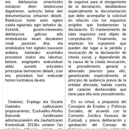
ere, deklarazioa oinarritzeko
de seguirse para el otorgamiento
eskatzen diren betekizunei
de la declaración, detallándose
dagokienez, aurkeztu behar den
especialmente la documentación
dokumentazioa zehazten delarik.
que debe acompañar la solicitud
Betekizun horiei eutsi egiten
en relación con los requisitos
zaiela egiaztatu egin beharko da.
exigidos que fundamentan la
Azkenik, gizarte-intereseko
declaración. El mantenimiento de
deklarazioa galtzea edo
tales requisitos será objeto de
errebokatzea ekarri dezaketen
comprobación. Finalmente, se
zioak jasotzen dira; eta
expresan los supuestos que
errebokatze hori egiteko kausaren
pueden dar lugar a la pérdida y
arabera, hartarako ezarritako
revocación de la declaración de
prozedura orokor eta laburtua;
interés social, y dependiendo de
betiere, eraginpeko erakundeari
la causa de la citada revocación,
aldez aurretik entzuteko
el procedimiento general y
printzipioa bermatzen delarik; izan
abreviado previsto para ello,
ere, prozedura hori erakunde
garantizando especialmente el
horren kontrakoa da-eta.
principio de audiencia previa de la
entidad afectada, habida cuenta
del carácter desfavorable que
tiene para ella este procedimiento.
Ondorioz, Enplegu eta Gizarte
En su virtud, a propuesta del
Gaietako sailburuaren
Consejero de Empleo y Políticas
proposamenez, Euskadiko Aholku
Sociales, de acuerdo con la
Batzorde Juridikoaren
Comisión Jurídica Asesora de
adostasunarekin eta Jaurlaritzaren
Euskadi, y previa deliberación y
Kontseiluak 2013ko urriaren 7an
aprobación del Consejo de