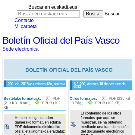
Buscar en euskadi.eus
Buscar
Contacto
Mi carpeta
Boletín Oficial del País Vasco
Sede electrónica
200. zk., 2013ko urriaren 18a, ostirala
N.º
200
, viernes 18 de octubre de
2013
Bestelako formatuak:
PDF
Otros formatos:
PDF
(235 KB
(213 KB - 8 orri.)
EPUB
(102
- 8 Pág.)
EPUB
(103 KB)
KB)
El contenido de los otros
Hemen ikusgai dauden
formatos que aquí se
gainerako formatuen edukia
muestran, se ha obtenido
PDF dokumentu elektroniko
mediante una transformación
ofizial eta jatorrizkoa eraldatuz
del documento electrónico