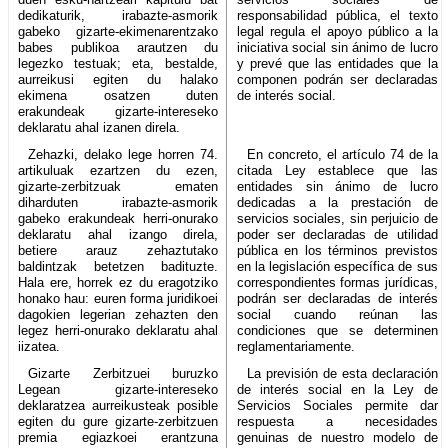
dedikaturik, irabazte-asmorik
responsabilidad pública, el texto
gabeko gizarte-ekimenarentzako
legal regula el apoyo público a la
babes publikoa arautzen du
iniciativa social sin ánimo de lucro
legezko testuak; eta, bestalde,
y prevé que las entidades que la
aurreikusi egiten du halako
componen podrán ser declaradas
ekimena osatzen duten
de interés social.
erakundeak gizarte-intereseko
deklaratu ahal izanen direla.
Zehazki, delako lege horren 74.
En concreto, el artículo 74 de la
artikuluak ezartzen du ezen,
citada Ley establece que las
gizarte-zerbitzuak ematen
entidades sin ánimo de lucro
diharduten irabazte-asmorik
dedicadas a la prestación de
gabeko erakundeak herri-onurako
servicios sociales, sin perjuicio de
deklaratu ahal izango direla,
poder ser declaradas de utilidad
betiere arauz zehaztutako
pública en los términos previstos
baldintzak betetzen badituzte.
en la legislación específica de sus
Hala ere, horrek ez du eragotziko
correspondientes formas jurídicas,
honako hau: euren forma juridikoei
podrán ser declaradas de interés
dagokien legerian zehazten den
social cuando reúnan las
legez herri-onurako deklaratu ahal
condiciones que se determinen
iizatea.
reglamentariamente.
Gizarte Zerbitzuei buruzko
La previsión de esta declaración
Legean gizarte-intereseko
de interés social en la Ley de
deklaratzea aurreikusteak posible
Servicios Sociales permite dar
egiten du gure gizarte-zerbitzuen
respuesta a necesidades
premia egiazkoei erantzuna
genuinas de nuestro modelo de