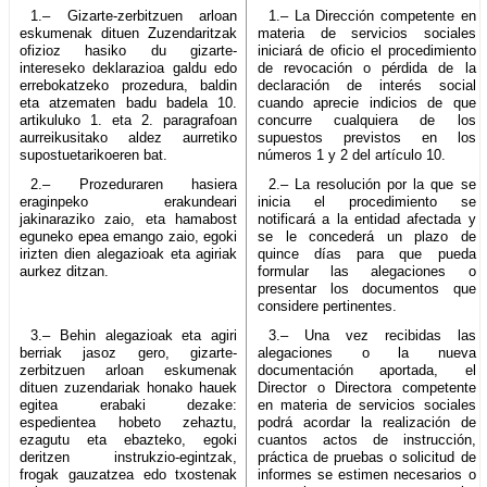
1.– Gizarte-zerbitzuen arloan
1.– La Dirección competente en
eskumenak dituen Zuzendaritzak
materia de servicios sociales
ofizioz hasiko du gizarte-
iniciará de oficio el procedimiento
intereseko deklarazioa galdu edo
de revocación o pérdida de la
errebokatzeko prozedura, baldin
declaración de interés social
eta atzematen badu badela 10.
cuando aprecie indicios de que
artikuluko 1. eta 2. paragrafoan
concurre cualquiera de los
aurreikusitako aldez aurretiko
supuestos previstos en los
supostuetarikoeren bat.
números 1 y 2 del artículo 10.
2.– Prozeduraren hasiera
2.– La resolución por la que se
eraginpeko erakundeari
inicia el procedimiento se
jakinaraziko zaio, eta hamabost
notificará a la entidad afectada y
eguneko epea emango zaio, egoki
se le concederá un plazo de
irizten dien alegazioak eta agiriak
quince días para que pueda
aurkez ditzan.
formular las alegaciones o
presentar los documentos que
considere pertinentes.
3.– Behin alegazioak eta agiri
3.– Una vez recibidas las
berriak jasoz gero, gizarte-
alegaciones o la nueva
zerbitzuen arloan eskumenak
documentación aportada, el
dituen zuzendariak honako hauek
Director o Directora competente
egitea erabaki dezake:
en materia de servicios sociales
espedientea hobeto zehaztu,
podrá acordar la realización de
ezagutu eta ebazteko, egoki
cuantos actos de instrucción,
deritzen instrukzio-egintzak,
práctica de pruebas o solicitud de
frogak gauzatzea edo txostenak
informes se estimen necesarios o