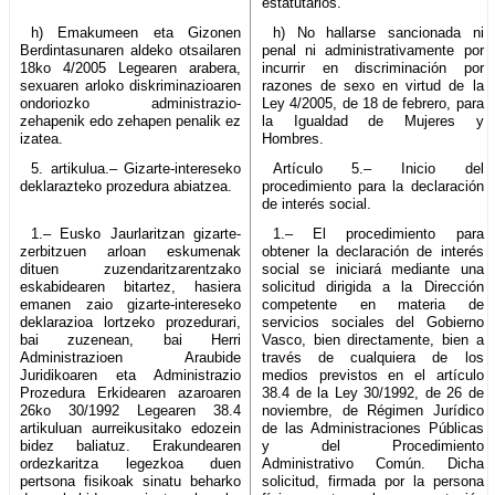
estatutarios.
h) Emakumeen eta Gizonen
h) No hallarse sancionada ni
Berdintasunaren aldeko otsailaren
penal ni administrativamente por
18ko 4/2005 Legearen arabera,
incurrir en discriminación por
sexuaren arloko diskriminazioaren
razones de sexo en virtud de la
ondoriozko administrazio-
Ley 4/2005, de 18 de febrero, para
zehapenik edo zehapen penalik ez
la Igualdad de Mujeres y
izatea.
Hombres.
5. artikulua.– Gizarte-intereseko
Artículo 5.– Inicio del
deklarazteko prozedura abiatzea.
procedimiento para la declaración
de interés social.
1.– Eusko Jaurlaritzan gizarte-
1.– El procedimiento para
zerbitzuen arloan eskumenak
obtener la declaración de interés
dituen zuzendaritzarentzako
social se iniciará mediante una
eskabidearen bitartez, hasiera
solicitud dirigida a la Dirección
emanen zaio gizarte-intereseko
competente en materia de
deklarazioa lortzeko prozedurari,
servicios sociales del Gobierno
bai zuzenean, bai Herri
Vasco, bien directamente, bien a
Administrazioen Araubide
través de cualquiera de los
Juridikoaren eta Administrazio
medios previstos en el artículo
Prozedura Erkidearen azaroaren
38.4 de la Ley 30/1992, de 26 de
26ko 30/1992 Legearen 38.4
noviembre, de Régimen Jurídico
artikuluan aurreikusitako edozein
de las Administraciones Públicas
bidez baliatuz. Erakundearen
y del Procedimiento
ordezkaritza legezkoa duen
Administrativo Común. Dicha
pertsona fisikoak sinatu beharko
solicitud, firmada por la persona