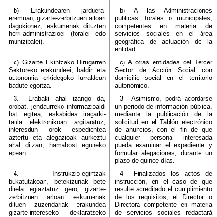
b) Erakundearen jarduera-
b) A las Administraciones
eremuan, gizarte-zerbitzuen arloari
públicas, forales o municipales,
dagokionez, eskumenak dituzten
competentes en materia de
herri-administrazioei (foralei edo
servicios sociales en el área
munizipalei).
geográfica de actuación de la
entidad.
c) Gizarte Ekintzako Hirugarren
c) A otras entidades del Tercer
Sektoreko erakundeei, baldin eta
Sector de Acción Social con
autonomia erkidegoko lurraldean
domicilio social en el territorio
badute egoitza.
autonómico.
3.– Erabaki ahal izango da,
3.– Asimismo, podrá acordarse
orobat, jendaurreko informazioaldi
un periodo de información pública,
bat egitea, eskabidea iragarki-
mediante la publicación de la
taula elektronikoan argitaratuz,
solicitud en el Tablón electrónico
interesdun orok espedientea
de anuncios, con el fin de que
aztertu eta alegazioak aurkeztu
cualquier persona interesada
ahal ditzan, hamabost eguneko
pueda examinar el expediente y
epean.
formular alegaciones, durante un
plazo de quince días.
4.– Instrukzio-egintzak
4.– Finalizados los actos de
bukatutakoan, betekizunak bete
instrucción, en el caso de que
direla egiaztatuz gero, gizarte-
resulte acreditado el cumplimiento
zerbitzuen arloan eskumenak
de los requisitos, el Director o
dituen zuzendariak erakundea
Directora competente en materia
gizarte-intereseko deklaratzeko
de servicios sociales redactará