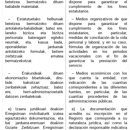
betetzea bermatzeko dituen
dispone para garantizar el
baliabide materialak.
cumplimiento de los fines
estatutarios.
– Estatutuetako helburuak
– Medios organizativos de que
betetzea bermatzeko dituen
dispone para garantizar el
antolaketa-baliabideak; batez ere,
cumplimiento de los fines
laneko bizitza eta bizitza
estatutarios, en particular,
pertsonala bateragarri egiteko
medidas de conciliación de la vida
neurriak; eta, kasua bada,
personal y laboral, y en su caso,
oporraldietan jarduerak
fórmulas de organización de las
antolatzeko formulak, betiere
actividades en los periodos
zerbitzuak ematea
vacacionales con el fin de
bermatzekotzat.
garantizar la prestación del
servicio.
– Erakundeak dituen
– Medios económicos con los
ekonomiazko bitartekoak, diru-
que cuenta la entidad, con
bide bakoitzari doakion
indicación de las cuantías
zenbatekoak zehaztuaz; batez
correspondientes a las diferentes
ere, herri-administrazioetatik
fuentes, en particular, de las
datozen zenbatekoak.
cuantías procedentes de las
administraciones públicas.
e) Izaera juridikoari doakion
e) La documentación que
Erregistroan inskribaturik izatea
acredite su inscripción en el
egiaztatzeko dokumentazioa, eta
Registro que corresponda a su
bai jarduera-eremuari doakion
naturaleza jurídica, así como la
Gizarte Zerbitzuen Erregistroan
declaración responsable indicativa