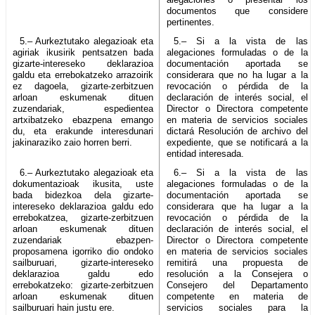
documentos que considere
pertinentes.
5.– Aurkeztutako alegazioak eta
5.– Si a la vista de las
agiriak ikusirik pentsatzen bada
alegaciones formuladas o de la
gizarte-intereseko deklarazioa
documentación aportada se
galdu eta errebokatzeko arrazoirik
considerara que no ha lugar a la
ez dagoela, gizarte-zerbitzuen
revocación o pérdida de la
arloan eskumenak dituen
declaración de interés social, el
zuzendariak, espedientea
Director o Directora competente
artxibatzeko ebazpena emango
en materia de servicios sociales
du, eta erakunde interesdunari
dictará Resolución de archivo del
jakinaraziko zaio horren berri.
expediente, que se notificará a la
entidad interesada.
6.– Aurkeztutako alegazioak eta
6.– Si a la vista de las
dokumentazioak ikusita, uste
alegaciones formuladas o de la
bada bidezkoa dela gizarte-
documentación aportada se
intereseko deklarazioa galdu edo
considerara que ha lugar a la
errebokatzea, gizarte-zerbitzuen
revocación o pérdida de la
arloan eskumenak dituen
declaración de interés social, el
zuzendariak ebazpen-
Director o Directora competente
proposamena igorriko dio ondoko
en materia de servicios sociales
sailburuari, gizarte-intereseko
remitirá una propuesta de
deklarazioa galdu edo
resolución a la Consejera o
errebokatzeko: gizarte-zerbitzuen
Consejero del Departamento
arloan eskumenak dituen
competente en materia de
sailburuari hain justu ere.
servicios sociales para la