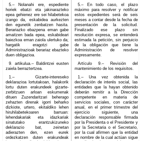
5.– Nolanahi ere, espediente
5.– En todo caso, el plazo
horiek ebatzi eta jakinarazteko
máximo para resolver y notificar
epea gehienez ere sei hilabetekoa
estos expedientes será de seis
izango da, eskabidea aurkezten
meses a contar desde la fecha de
den egunetik zenbatzen hasita.
presentación de la solicitud.
Berariazko ebazpena eman gabe
Finalizado ese plazo sin
amaitzen bada epea, eskabideari
resolución expresa, se entenderá
baiezkoa eman zaiola ulertuko da;
estimada la petición, sin perjuicio
hargatik eragotzi gabe
de la obligación que tiene la
Administrazioak berariaz ebazteko
Administración de resolver
duen obligazioa.
expresamente.
9. artikulua.– Baldintzei eusten
Artículo 9.– Revisión del
zaiela berraztertzea.
mantenimiento de los requisitos.
1.– Gizarte-intereseko
1.– Una vez obtenida la
deklarazioa lortutakoan, halakorik
declaración de interés social, las
lortu duten erakundeek gizarte-
entidades que la hayan obtenido
zerbitzuen arloan eskumenak
deberán remitir a la Dirección
dituen Zuzendaritzari beherago
competente en materia de
zehazten direnak igorri beharko
servicios sociales, con carácter
dizkiote, urtero, ekitaldiko lehen
anual, en el primer trimestre del
hiruhilabetekoaren barruan:
ejercicio siguiente, una
lehendakariak eta idazkariak
declaración responsable firmada
sinatutako erantzukizuneko
por la Presidenta o el Presidente y
deklarazio bat, zeinetan
por la Secretaria o el Secretario,
adierazten den, ezen eurek
por la cual afirmen que la entidad
ordezkatzen duten erakundeak
en nombre de la cual actúan sigue