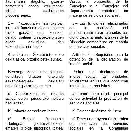
Jaurlaritzari dagokio, gizarte-
Vasco, a propuesta de la
zerbitzuen arloan eskumenak
Consejera o el Consejero del
dituen sailburuaren
Departamento competente en
proposamenez.
materia de servicios sociales.
2.– Prozeduraren instrukzioari
2.– Las funciones relacionadas
lotutako funtzioak aipatu sailaren
con la instrucción del
bidez gauzatu dira, zehazki,
procedimiento serán ejercidas por
delako sailean gizarte-zerbitzuen
dicho Departamento a través de la
arloan eskuduna den
Dirección competente en materia
zuzendaritzaren bidez.
de servicios sociales.
4. artikulua.– Gizarte-intereseko
Artículo 4.– Requisitos para la
deklarazioa lortzeko betekizunak.
obtención de la declaración de
interés social.
Beherago zehaztu betekizunak
Podrán ser declaradas de
konplitzen dituzten erakunde
interés social, las entidades
eskabide-egileak deklaratu
solicitantes en las que concurran
daitezke gizarte-intereseko.
los siguientes requisitos:
a) Gizarte-zerbitzuak ematea
a) Tener como objeto principal
izatea euren jarduerako helburu
de su actividad la prestación de
nagusitzat.
servicios sociales.
b) Irabazte-asmorik ez izatea.
b) Carecer de ánimo de lucro.
c) Euskal Autonomia
c) Tener una trayectoria histórica
Erkidegoan, gizarte-zerbitzuak
de prestación de servicios
ematen ibilbide historikoa izatea;
sociales en la Comunidad