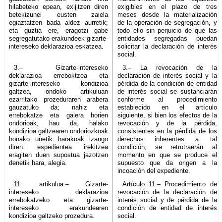
hilabeteko epean, exijitzen diren
exigibles en el plazo de tres
betekizunei eusten zaiela
meses desde la materialización
egiaztatzen bada aldez aurretik;
de la operación de segregación, y
eta guztia ere, eragotzi gabe
todo ello sin perjuicio de que las
segregatutako erakundeek gizarte-
entidades segregadas puedan
intereseko deklarazioa eskatzea.
solicitar la declaración de interés
social.
3.– Gizarte-intereseko
3.– La revocación de la
deklarazioa erreboktzea eta
declaración de interés social y la
gizarte-intereseko kondizioa
pérdida de la condición de entidad
galtzea, ondoko artikuluan
de interés social se sustanciarán
ezarritako prozeduraren arabera
conforme al procedimiento
gauzatuko da; nahiz eta
establecido en el artículo
errebokatze eta galera horien
siguiente, si bien los efectos de la
ondorioak, hau da, halako
revocación y de la pérdida,
kondizioa galtzearen ondoriozkoak
consistentes en la pérdida de los
honako unetik harakoak izango
derechos inherentes a tal
diren: espedientea irekitzea
condición, se retrotraerán al
eragiten duen supostua jazotzen
momento en que se produce el
denetik hara, alegia.
supuesto que da origen a la
incoación del expediente.
11. artikulua.– Gizarte-
Artículo 11.– Procedimiento de
intereseko deklarazioa
revocación de la declaración de
errebokatzeko eta gizarte-
interés social y de pérdida de la
intereseko erakundearen
condición de entidad de interés
kondizioa galtzeko prozedura.
social.