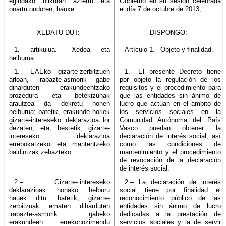
egindako bilkuran aztertu eta
Gobierno en su sesión celebrada
onartu ondoren, hauxe
el día 7 de octubre de 2013,
XEDATU DUT:
DISPONGO:
1. artikulua.– Xedea eta
Artículo 1.– Objeto y finalidad.
helburua.
1.– EAEko gizarte-zerbitzuen
1.– El presente Decreto tiene
arloan, irabazte-asmorik gabe
por objeto la regulación de los
diharduten erakundeentzako
requisitos y el procedimiento para
prozedura eta betekizunak
que las entidades sin ánimo de
arautzea da dekretu honen
lucro que actúan en el ámbito de
helburua; batetik, erakunde horiek
los servicios sociales en la
gizarte-intereseko deklarazioa lor
Comunidad Autónoma del País
dezaten; eta, bestetik, gizarte-
Vasco puedan obtener la
intereseko deklarazioa
declaración de interés social, así
errebokatzeko eta mantentzeko
como las condiciones de
baldintzak zehazteko.
mantenimiento y el procedimiento
de revocación de la declaración
de interés social.
2.– Gizarte-.intereseko
2.– La declaración de interés
deklarazioak honako helburu
social tiene por finalidad el
hauek ditu: batetik, gizarte-
reconocimiento público de las
zerbitzuak ematen diharduten
entidades sin ánimo de lucro
irabazte-asmorik gabeko
dedicadas a la prestación de
erakundeen errekonozimendu
servicios sociales y la de servir