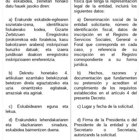
du eskabidea, zeinetan honako
física que tenga la representación
datu hauek jasoko diren:
legal de la entidad, incluirá los
siguientes datos:
a) Erakunde eskabide-egilearen
a) Denominación social de la
sozietate-izena, identifikazio
entidad solicitante, número de
fiskalerako kodea, Gizarte
identificación fiscal, datos de
Zerbitzuen Erregistroko
inscripción en el Registro de
(orokorrekoa edo foralekoa, kasu
Servicios Sociales, General o
bakoitzaren arabera) inskripzioari
Foral que corresponda en cada
buruzko datuak; eta izaera
caso, y referencia de su
juridikoari doakion erregistroko
inscripción en el Registro
inskripzioaren erreferentzia.
correspondiente a su forma
jurídica.
b) Dekretu honetako 4.
b) Hechos, razones y
artikuluan ezarritako betekizunak
documentación que fundamenten
betetzen direla egiaztatzeko eta
su pretensión y acrediten el
uzia oinarritzeko egitateak,
cumplimiento de los requisitos
arrazoiak eta agiriak.
establecidos en el artículo 4 del
presente Decreto.
c) Eskabidearen eguna eta
c) Lugar y fecha de la solicitud.
lekua.
d) Erakundeko lehendakariaren
d) Firma de la Presidenta o del
eta idazkariaren sinadura,
Presidente de la entidad y del
eskabidea baimentzen duena.
Secretario o Secretaria,
autorizando la solicitud.