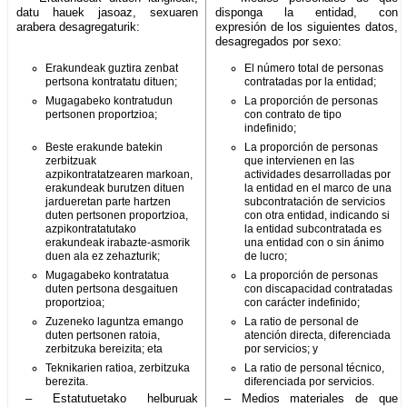
datu hauek jasoaz, sexuaren
disponga la entidad, con
arabera desagregaturik:
expresión de los siguientes datos,
desagregados por sexo:
Erakundeak guztira zenbat
El número total de personas
pertsona kontratatu dituen;
contratadas por la entidad;
Mugagabeko kontratudun
La proporción de personas
pertsonen proportzioa;
con contrato de tipo
indefinido;
Beste erakunde batekin
La proporción de personas
zerbitzuak
que intervienen en las
azpikontratatzearen markoan,
actividades desarrolladas por
erakundeak burutzen dituen
la entidad en el marco de una
jardueretan parte hartzen
subcontratación de servicios
duten pertsonen proportzioa,
con otra entidad, indicando si
azpikontratatutako
la entidad subcontratada es
erakundeak irabazte-asmorik
una entidad con o sin ánimo
duen ala ez zehazturik;
de lucro;
Mugagabeko kontratatua
La proporción de personas
duten pertsona desgaituen
con discapacidad contratadas
proportzioa;
con carácter indefinido;
Zuzeneko laguntza emango
La ratio de personal de
duten pertsonen ratoia,
atención directa, diferenciada
zerbitzuka bereizita; eta
por servicios; y
Teknikarien ratioa, zerbitzuka
La ratio de personal técnico,
berezita.
diferenciada por servicios.
– Estatutuetako helburuak
– Medios materiales de que