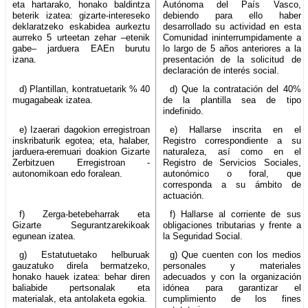
eta hartarako, honako baldintza
Autónoma del País Vasco,
beterik izatea: gizarte-intereseko
debiendo para ello haber
deklaratzeko eskabidea aurkeztu
desarrollado su actividad en esta
aurreko 5 urteetan zehar –etenik
Comunidad ininterrumpidamente a
gabe– jarduera EAEn burutu
lo largo de 5 años anteriores a la
izana.
presentación de la solicitud de
declaración de interés social.
d) Plantillan, kontratuetarik % 40
d) Que la contratación del 40%
mugagabeak izatea.
de la plantilla sea de tipo
indefinido.
e) Izaerari dagokion erregistroan
e) Hallarse inscrita en el
inskribaturik egotea; eta, halaber,
Registro correspondiente a su
jarduera-eremuari doakion Gizarte
naturaleza, así como en el
Zerbitzuen Erregistroan -
Registro de Servicios Sociales,
autonomikoan edo foralean.
autonómico o foral, que
corresponda a su ámbito de
actuación.
f) Zerga-betebeharrak eta
f) Hallarse al corriente de sus
Gizarte Segurantzarekikoak
obligaciones tributarias y frente a
egunean izatea.
la Seguridad Social.
g) Estatutuetako helburuak
g) Que cuenten con los medios
gauzatuko direla bermatzeko,
personales y materiales
honako hauek izatea: behar diren
adecuados y con la organización
baliabide pertsonalak eta
idónea para garantizar el
materialak, eta antolaketa egokia.
cumplimiento de los fines