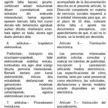
agiririk falta bazaio, gizarte-
acompañada de la documentación
zerbitzuen arloan eskumenak
descrita en el presente artículo, la
dituen zuzendaritzak zera
Dirección competente en materia
eskatuko dio erakunde
de servicios sociales requerirá a
interesdunari: hamar eguneko
la entidad interesada para que, en
epearen barruan, falta hori zuzen
el plazo de 10 días, subsane
dezala edo beharrezko aginduak
dicha falta o aporte los
aurkez ditzala; ohartaraziz ezen,
documentos preceptivos, con
hala egiten ez badu, atzera egin
apercibimiento de que, si así no lo
duela ulertuko dela.
hiciera, se la tendrá por desistida.
6. artikulua.– Izapidetze
Artículo 6.– Tramitación
elektronikoa.
electrónica.
Publizitate-, inskripzio- eta
Las personas interesadas
ezeztapen-izapideak, bide
podrán solicitar, consultar y
elektronikoak erabiliaz eskatu,
realizar los trámites de publicidad,
kontsultatu era egin ahal izango
inscripción y cancelación
dituzte pertsona interesdunek.
utilizando medios electrónicos.
Bertarik bertara zein kanal
Las especificaciones de cómo
elektronikotik, eskura dira
tramitar, tanto por canal presencial
eskabideak, deklarazioak eta
como electrónico, las solicitudes,
gainontzeko modeloak
declaraciones y demás modelos
izapidetzeari buruzko
estarán disponibles en sede
zehaztapenak, egoitza
electrónica.
elektronikoan izan ere.
7. artikulua.– Prozeduraren
Artículo 7.– Instrucción del
instrukzioa.
procedimiento.