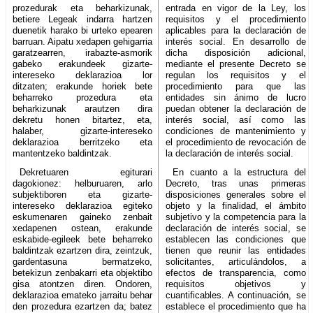
prozedurak eta beharkizunak,
entrada en vigor de la Ley, los
betiere Legeak indarra hartzen
requisitos y el procedimiento
duenetik harako bi urteko epearen
aplicables para la declaración de
barruan. Aipatu xedapen gehigarria
interés social. En desarrollo de
garatzearren, irabazte-asmorik
dicha disposición adicional,
gabeko erakundeek gizarte-
mediante el presente Decreto se
intereseko deklarazioa lor
regulan los requisitos y el
ditzaten; erakunde horiek bete
procedimiento para que las
beharreko prozedura eta
entidades sin ánimo de lucro
beharkizunak arautzen dira
puedan obtener la declaración de
dekretu honen bitartez, eta,
interés social, así como las
halaber, gizarte-intereseko
condiciones de mantenimiento y
deklarazioa berritzeko eta
el procedimiento de revocación de
mantentzeko baldintzak.
la declaración de interés social.
Dekretuaren egiturari
En cuanto a la estructura del
dagokionez: helburuaren, arlo
Decreto, tras unas primeras
subjektiboren eta gizarte-
disposiciones generales sobre el
intereseko deklarazioa egiteko
objeto y la finalidad, el ámbito
eskumenaren gaineko zenbait
subjetivo y la competencia para la
xedapenen ostean, erakunde
declaración de interés social, se
eskabide-egileek bete beharreko
establecen las condiciones que
baldintzak ezartzen dira, zeintzuk,
tienen que reunir las entidades
gardentasuna bermatzeko,
solicitantes, articulándolos, a
betekizun zenbakarri eta objektibo
efectos de transparencia, como
gisa atontzen diren. Ondoren,
requisitos objetivos y
deklarazioa emateko jarraitu behar
cuantificables. A continuación, se
den prozedura ezartzen da; batez
establece el procedimiento que ha