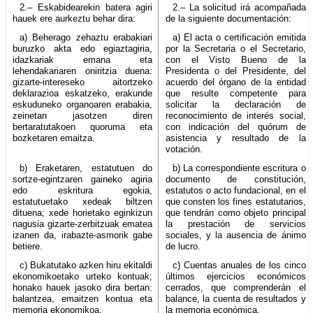
2.– Eskabidearekin batera agiri
2.– La solicitud irá acompañada
hauek ere aurkeztu behar dira:
de la siguiente documentación:
a) Beherago zehaztu erabakiari
a) El acta o certificación emitida
buruzko akta edo egiaztagiria,
por la Secretaria o el Secretario,
idazkariak emana eta
con el Visto Bueno de la
lehendakariaren oniritzia duena:
Presidenta o del Presidente, del
gizarte-intereseko aitortzeko
acuerdo del órgano de la entidad
deklarazioa eskatzeko, erakunde
que resulte competente para
eskuduneko organoaren erabakia,
solicitar la declaración de
zeinetan jasotzen diren
reconocimiento de interés social,
bertaratutakoen quoruma eta
con indicación del quórum de
bozketaren emaitza.
asistencia y resultado de la
votación.
b) Eraketaren, estatutuen do
b) La correspondiente escritura o
sortze-egintzaren gaineko agiria
documento de constitución,
edo eskritura egokia,
estatutos o acto fundacional, en el
estatutuetako xedeak biltzen
que consten los fines estatutarios,
dituena; xede horietako eginkizun
que tendrán como objeto principal
nagusia gizarte-zerbitzuak ematea
la prestación de servicios
izanen da, irabazte-asmorik gabe
sociales, y la ausencia de ánimo
betiere.
de lucro.
c) Bukatutako azken hiru ekitaldi
c) Cuentas anuales de los cinco
ekonomikoetako urteko kontuak;
últimos ejercicios económicos
honako hauek jasoko dira bertan:
cerrados, que comprenderán el
balantzea, emaitzen kontua eta
balance, la cuenta de resultados y
memoria ekonomikoa.
la memoria económica.