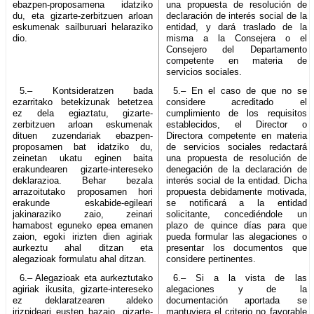
ebazpen-proposamena idatziko
una propuesta de resolución de
du, eta gizarte-zerbitzuen arloan
declaración de interés social de la
eskumenak sailburuari helaraziko
entidad, y dará traslado de la
dio.
misma a la Consejera o el
Consejero del Departamento
competente en materia de
servicios sociales.
5.– Kontsideratzen bada
5.– En el caso de que no se
ezarritako betekizunak betetzea
considere acreditado el
ez dela egiaztatu, gizarte-
cumplimiento de los requisitos
zerbitzuen arloan eskumenak
establecidos, el Director o
dituen zuzendariak ebazpen-
Directora competente en materia
proposamen bat idatziko du,
de servicios sociales redactará
zeinetan ukatu eginen baita
una propuesta de resolución de
erakundearen gizarte-intereseko
denegación de la declaración de
deklarazioa. Behar bezala
interés social de la entidad. Dicha
arrazoitutako proposamen hori
propuesta debidamente motivada,
erakunde eskabide-egileari
se notificará a la entidad
jakinaraziko zaio, zeinari
solicitante, concediéndole un
hamabost eguneko epea emanen
plazo de quince días para que
zaion, egoki irizten dien agiriak
pueda formular las alegaciones o
aurkeztu ahal ditzan eta
presentar los documentos que
alegazioak formulatu ahal ditzan.
considere pertinentes.
6.– Alegazioak eta aurkeztutako
6.– Si a la vista de las
agiriak ikusita, gizarte-intereseko
alegaciones y de la
ez deklaratzearen aldeko
documentación aportada se
irizpideari eusten bazaio, gizarte-
mantuviera el criterio no favorable