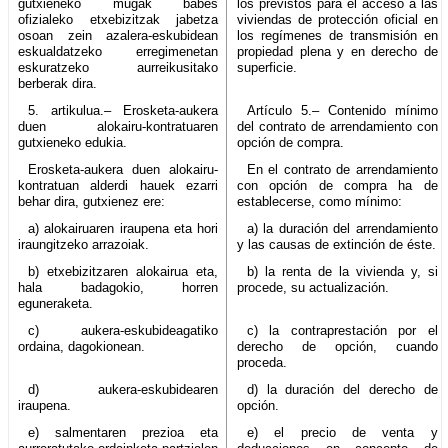
gutxieneko mugak babes
los previstos para el acceso a las
ofizialeko etxebizitzak jabetza
viviendas de protección oficial en
osoan zein azalera-eskubidean
los regímenes de transmisión en
eskualdatzeko erregimenetan
propiedad plena y en derecho de
eskuratzeko aurreikusitako
superficie.
berberak dira.
5. artikulua.– Erosketa-aukera
Artículo 5.– Contenido mínimo
duen alokairu-kontratuaren
del contrato de arrendamiento con
gutxieneko edukia.
opción de compra.
Erosketa-aukera duen alokairu-
En el contrato de arrendamiento
kontratuan alderdi hauek ezarri
con opción de compra ha de
behar dira, gutxienez ere:
establecerse, como mínimo:
a) alokairuaren iraupena eta hori
a) la duración del arrendamiento
iraungitzeko arrazoiak.
y las causas de extinción de éste.
b) etxebizitzaren alokairua eta,
b) la renta de la vivienda y, si
hala badagokio, horren
procede, su actualización.
eguneraketa.
c) aukera-eskubideagatiko
c) la contraprestación por el
ordaina, dagokionean.
derecho de opción, cuando
proceda.
d) aukera-eskubidearen
d) la duración del derecho de
iraupena.
opción.
e) salmentaren prezioa eta
e) el precio de venta y