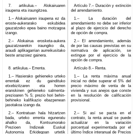
7. artikulua.– Alokairuaren
Artículo 7.– Duración y extinción
iraupena eta iraungitzea.
del arrendamiento.
1.– Alokairuaren iraupena ez da
1.– La duración del
eroste-aukerarako eskubidea
arrendamiento no debe ser inferior
gauzatzeko epea baino motzagoa
al plazo de ejercicio del derecho
izango.
de opción de compra.
2.– Alokairua erosketa-aukera
2.– El arrendamiento, además
gauzatzearekin iraungiko da,
de por las causas previstas en su
araudi aplikagarrian aurreikusitako
normativa de aplicación, se
beste arrazoiez gainera.
extingue por el ejercicio de la
opción de compra.
8. artikulua.– Errenta.
Artículo 8.– Renta.
1.– Hasierako gehieneko urteko
1.– La renta máxima anual
errentak ez du gaindituko
inicial no debe superar el 5% del
etxebizitzaren eta horren
precio máximo de venta de la
eranskinen gehieneko salmenta-
vivienda y sus anejos que conste
prezioaren % 5; prezio hori behin-
en la resolución de calificación
behineko kalifikazio ebazpenean
provisional.
jasotakoa izango da.
2.– Kontratuan hala hitzartzen
2.– Si así se pacta en el
bada, urteko errenta eguneratu
contrato, la renta anual se puede
ahalko da, Kontsumorako
actualizar en la variación
Prezioen Indizeak Euskal
porcentual experimentada por el
Autonomia Erkidegoan urtetik
último Índice interanual de Precios