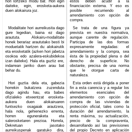
hori lortzeko modu bat. Hori egin
éstos deben acudir a la
daiteke, egin, erosketa-aukera
financiación externa. Y eso es
duen alokairura joz.
posible recurriendo al
arrendamiento con opción de
compra.
Modalitate hori aurreikusita dago
Se trata de una figura ya
gure legedian, baina ez dago
prevista en nuestra normativa,
araututa. Alokairu-modalitate
aunque carente de regulación.
honek berariaz araututako besti bi
Participa de las dos formas
moduetatik hartzen du: alokairutik
expresamente reguladas: el
eta erosketatik (azken hori jabetza
arrendamiento y la compra, sea
osokoa edo azalera-eskubidekoa
ésta de la propiedad plena o del
izan daiteke). Hala eta guztiz ere,
derecho de superficie. No
indarrean jarriko duen arau bat
obstante, precisa de una norma
behar du.
que le otorgue carta de
naturaleza.
Hori guztia dela eta, gabezia
Esta orden está dirigida a poner
horrekin bukatzera zuzenduta
fin a esta carencia y a regular los
dago agindu hau, eta babes
elementos esenciales del
ofizialeko etxeentzat erosketa-
arrendamiento con opción de
aukera duen alokairuaren
compra de las viviendas de
funtsezko osagaiak arautzera,
protección oficial, tales como la
hala nola, gehienezko errenta,
duración del arrendamiento, la
horren eguneraketa eta
renta máxima, su actualización,
salerosketaren prezioa. Horrela,
precio de la compraventa,
Dekretuan jasotako
desarrollando así las previsiones
aurreikuspenak garatuko dira,
del propio Decreto en aplicación