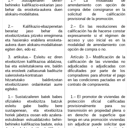
1.– Sustapenaren behin-
1.– La modalidad de
behineko kalifikazio-eskarian jaso
arrendamiento con opción de
behar da erosketa-aukera duen
compra debe consignarse en la
alokairu-modalitatea.
solicitud de calificación
provisional de la promoción.
2.– Kalifikazio-ebazpenetan
2.– En las resoluciones de
berariaz jaso behar da
calificación ha de hacerse constar
etxebizitzetara jotzeko erregimena
expresamente si el régimen de
eta hasierako erabilera erosketa-
acceso y uso inicial es en la
aukera duen alokairu-modalitatean
modalidad de arrendamiento con
egiten den, edo ez.
opción de compra o no.
3. artikulua.– Esleitu ez diren
Artículo 3.– Modificación de la
etxebizitzen kalifikazioa aldatzea,
calificación de las viviendas no
bai eta esleitutakoena ere, baldin
adjudicadas o adjudicadas con
eta erosleek zailtasunak badituzte
dificultades por parte de los
salerosketa-kontratuan
compradores para afrontar el pago
hitzartutako baldintzetan
en las condiciones pactadas en el
etxebizitzaren ordainketari aurre
contrato de compraventa.
egiteko.
1.– Sustatzaileren batek babes
1.– El promotor de viviendas de
ofizialeko etxebizitza batzuk
protección oficial calificadas
esleitu gabe baditu bere
provisionalmente para su
sustapenean, eta etxebizitza
transmisión en propiedad plena o
horiek jabetza osoan edo azalera-
en derecho de superficie que
eskubidean eskualdatzeko behin-
tenga en una promoción viviendas
behineko kalifikazioa badute, eska
sin adjudicar puede solicitar que