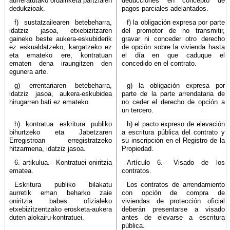
aurreratutako ordainketa partzialen
deducciones en concepto de
dedukzioak.
pagos parciales adelantados.
f) sustatzailearen betebeharra,
f) la obligación expresa por parte
idatziz jasoa, etxebizitzaren
del promotor de no transmitir,
gaineko beste aukera-eskubiderik
gravar ni conceder otro derecho
ez eskualdatzeko, kargatzeko ez
de opción sobre la vivienda hasta
eta emateko ere, kontratuan
el día en que caduque el
ematen dena iraungitzen den
concedido en el contrato.
egunera arte.
g) errentariaren betebeharra,
g) la obligación expresa por
idatziz jasoa, aukera-eskubidea
parte de la parte arrendataria de
hirugarren bati ez emateko.
no ceder el derecho de opción a
un tercero.
h) kontratua eskritura publiko
h) el pacto expreso de elevación
bihurtzeko eta Jabetzaren
a escritura pública del contrato y
Erregistroan erregistratzeko
su inscripción en el Registro de la
hitzarmena, idatziz jasoa.
Propiedad.
6. artikulua.– Kontratuei oniritzia
Artículo 6.– Visado de los
ematea.
contratos.
Eskritura publiko bilakatu
Los contratos de arrendamiento
aurretik eman beharko zaie
con opción de compra de
oniritzia babes ofizialeko
viviendas de protección oficial
etxebizitzentzako erosketa-aukera
deberán presentarse a visado
duten alokairu-kontratuei.
antes de elevarse a escritura
pública.