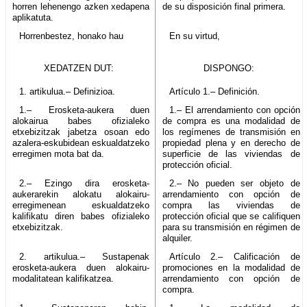
horren lehenengo azken xedapena
de su disposición final primera.
aplikatuta.
Horrenbestez, honako hau
En su virtud,
XEDATZEN DUT:
DISPONGO:
1. artikulua.– Definizioa.
Artículo 1.– Definición.
1.– Erosketa-aukera duen
1.– El arrendamiento con opción
alokairua babes ofizialeko
de compra es una modalidad de
etxebizitzak jabetza osoan edo
los regímenes de transmisión en
azalera-eskubidean eskualdatzeko
propiedad plena y en derecho de
erregimen mota bat da.
superficie de las viviendas de
protección oficial.
2.– Ezingo dira erosketa-
2.– No pueden ser objeto de
aukerarekin alokatu alokairu-
arrendamiento con opción de
erregimenean eskualdatzeko
compra las viviendas de
kalifikatu diren babes ofizialeko
protección oficial que se califiquen
etxebizitzak.
para su transmisión en régimen de
alquiler.
2. artikulua.– Sustapenak
Artículo 2.– Calificación de
erosketa-aukera duen alokairu-
promociones en la modalidad de
modalitatean kalifikatzea.
arrendamiento con opción de
compra.