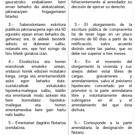
gauzatzeko erabakiaren berri
fehacientemente al arrendador su
eman beharko dio alokatzaileari,
decisión de ejercer su derecho.
jakinarazpen frogagarriaren
bitartez.
3.– Salerosketaren eskritura
3.– El otorgamiento de la
publikoa jakinarazpena egin eta 60
escritura pública de compraventa
eguneko epean eman beharko da,
ha de tener lugar en un plazo
gehienez ere, bi aldeek besterik
máximo de 60 días a partir de la
adostu ez dutenean salbu;
notificación, salvo acuerdo
nolanahi ere, epe hori ezingo da
distinto entre las partes, que no
hiru hiletik gorakoa izan.
debe ser superior a tres meses.
4.– Etxebizitza eta horren
4.– En el momento del
eranskinak emateko unean,
otorgamiento la vivienda y sus
ondasun horiek edozein motatako
anejos deben estar libres de
karga, zerga eta errentamendutik
cargas, gravámenes y
aske egon beharko dute,
arrendamientos, salvo el préstamo
sustatzaileak eskatutako
hipotecario concertado por el
hipoteka-mailegua salbu, baldin
promotor si la parte arrendataria
eta errentariak modu askean eta
libre y voluntariamente desea
bere borondatez hipoteka-
subrogarse en él y el
mailegua eta horren
arrendamiento del que ésta
errentamendua bere gain hartu
disfruta.
nahi baditu.
5.– Errentariari dagokio Notarioa
5.– Corresponde a la parte
izendatzea.
arrendataria la designación de
Notario.