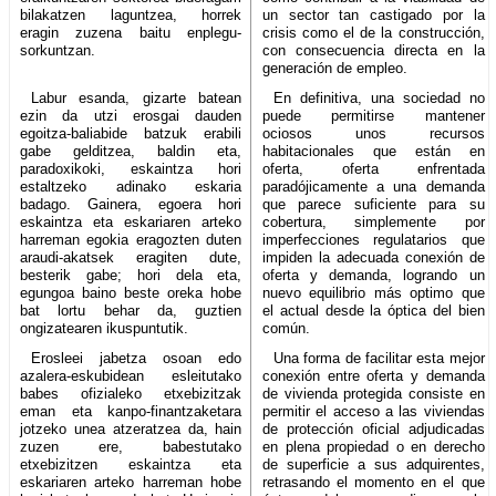
bilakatzen laguntzea, horrek
un sector tan castigado por la
eragin zuzena baitu enplegu-
crisis como el de la construcción,
sorkuntzan.
con consecuencia directa en la
generación de empleo.
Labur esanda, gizarte batean
En definitiva, una sociedad no
ezin da utzi erosgai dauden
puede permitirse mantener
egoitza-baliabide batzuk erabili
ociosos unos recursos
gabe gelditzea, baldin eta,
habitacionales que están en
paradoxikoki, eskaintza hori
oferta, oferta enfrentada
estaltzeko adinako eskaria
paradójicamente a una demanda
badago. Gainera, egoera hori
que parece suficiente para su
eskaintza eta eskariaren arteko
cobertura, simplemente por
harreman egokia eragozten duten
imperfecciones regulatarios que
araudi-akatsek eragiten dute,
impiden la adecuada conexión de
besterik gabe; hori dela eta,
oferta y demanda, logrando un
egungoa baino beste oreka hobe
nuevo equilibrio más optimo que
bat lortu behar da, guztien
el actual desde la óptica del bien
ongizatearen ikuspuntutik.
común.
Erosleei jabetza osoan edo
Una forma de facilitar esta mejor
azalera-eskubidean esleitutako
conexión entre oferta y demanda
babes ofizialeko etxebizitzak
de vivienda protegida consiste en
eman eta kanpo-finantzaketara
permitir el acceso a las viviendas
jotzeko unea atzeratzea da, hain
de protección oficial adjudicadas
zuzen ere, babestutako
en plena propiedad o en derecho
etxebizitzen eskaintza eta
de superficie a sus adquirentes,
eskariaren arteko harreman hobe
retrasando el momento en el que