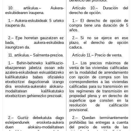
beneficio del promotor.
10. artikulua.– Aukera-
Artículo 10.– Duración del
eskubidearen iraupena.
derecho de opción.
1.– Aukera-eskubideak 5 urteko
1.– El derecho de opción de
iraupena du.
compra tiene una duración de 5
años.
2.– Epe horretan gauzatzen ez
2.– Si no se ejerce en ese
bada, aukera-eskubidea
plazo, el derecho de opción
iraungitzen da.
caduca.
11. artikulua.– Salmenta-prezioa.
Artículo 11.– Precio de venta.
1.– Behin-behineko kalifikazio-
1.– Los precios máximos de
ebazpenean jabetza osoan edo
venta de las viviendas calificadas
azalera-eskubidean eskualdatzeko
en la modalidad de arrendamiento
kalifikatutako babes ofizialeko
con opción de compra son los
etxebizitzei dagozkienak izango
correspondientes a las viviendas
dira erosketa-aukerako alokairu-
calificadas para su transmisión en
modalitatean kalifikatutako
los regímenes de transmisión en
etxebizitzen gehienezko prezioak.
propiedad plena y en derecho de
superficie que consten en la
resolución de calificación
provisional.
2.– Guztiz debekatuta dago
2.– Quedan terminantemente
esleipendunek erosketa-aukera
prohibidas las entregas a cuenta
duen alokairu-modalitatean
del precio de venta de las