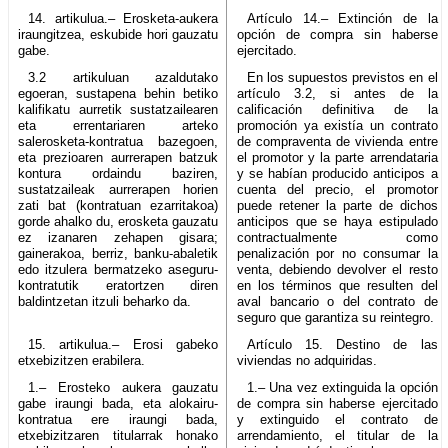
14. artikulua.– Erosketa-aukera
Artículo 14.– Extinción de la
iraungitzea, eskubide hori gauzatu
opción de compra sin haberse
gabe.
ejercitado.
3.2 artikuluan azaldutako
En los supuestos previstos en el
egoeran, sustapena behin betiko
artículo 3.2, si antes de la
kalifikatu aurretik sustatzailearen
calificación definitiva de la
eta errentariaren arteko
promoción ya existía un contrato
salerosketa-kontratua bazegoen,
de compraventa de vivienda entre
eta prezioaren aurrerapen batzuk
el promotor y la parte arrendataria
kontura ordaindu baziren,
y se habían producido anticipos a
sustatzaileak aurrerapen horien
cuenta del precio, el promotor
zati bat (kontratuan ezarritakoa)
puede retener la parte de dichos
gorde ahalko du, erosketa gauzatu
anticipos que se haya estipulado
ez izanaren zehapen gisara;
contractualmente como
gainerakoa, berriz, banku-abaletik
penalización por no consumar la
edo itzulera bermatzeko aseguru-
venta, debiendo devolver el resto
kontratutik eratortzen diren
en los términos que resulten del
baldintzetan itzuli beharko da.
aval bancario o del contrato de
seguro que garantiza su reintegro.
15. artikulua.– Erosi gabeko
Artículo 15. Destino de las
etxebizitzen erabilera.
viviendas no adquiridas.
1.– Erosteko aukera gauzatu
1.– Una vez extinguida la opción
gabe iraungi bada, eta alokairu-
de compra sin haberse ejercitado
kontratua ere iraungi bada,
y extinguido el contrato de
etxebizitzaren titularrak honako
arrendamiento, el titular de la