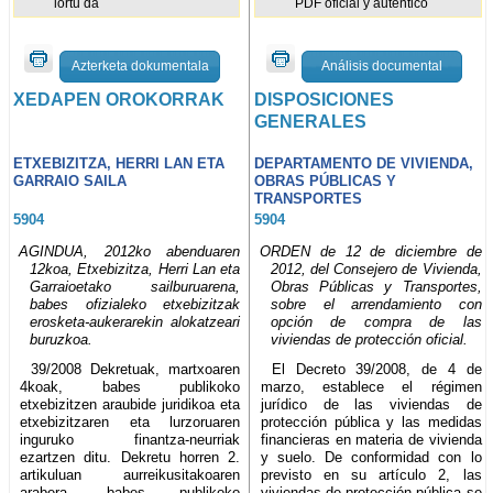
lortu da
PDF oficial y auténtico
Azterketa dokumentala
Análisis documental
XEDAPEN OROKORRAK
DISPOSICIONES
GENERALES
ETXEBIZITZA, HERRI LAN ETA
DEPARTAMENTO DE VIVIENDA,
GARRAIO SAILA
OBRAS PÚBLICAS Y
TRANSPORTES
5904
5904
AGINDUA, 2012ko abenduaren
ORDEN de 12 de diciembre de
12koa, Etxebizitza, Herri Lan eta
2012, del Consejero de Vivienda,
Garraioetako sailburuarena,
Obras Públicas y Transportes,
babes ofizialeko etxebizitzak
sobre el arrendamiento con
erosketa-aukerarekin alokatzeari
opción de compra de las
buruzkoa.
viviendas de protección oficial.
39/2008 Dekretuak, martxoaren
El Decreto 39/2008, de 4 de
4koak, babes publikoko
marzo, establece el régimen
etxebizitzen araubide juridikoa eta
jurídico de las viviendas de
etxebizitzaren eta lurzoruaren
protección pública y las medidas
inguruko finantza-neurriak
financieras en materia de vivienda
ezartzen ditu. Dekretu horren 2.
y suelo. De conformidad con lo
artikuluan aurreikusitakoaren
previsto en su artículo 2, las
arabera, babes publikoko
viviendas de protección pública se