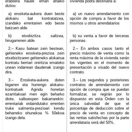
erabilera hauek eman ahalko
vivienda podrá destinarla a:
dizkio:
a) erosketa-aukera duen beste
a) un nuevo arrendamiento con
alokairu bat kontratatzea,
opción de compra a favor de los
izandako errentarien edo beste
mismos u otros arrendatarios
batzuen alde.
b) etxebizitza saltzea,
b) su venta a favor de terceras
hirugarrenen alde.
personas.
2.– Kasu batean zein bestean,
2.– En ambos casos tanto el
gehieneko erosketa-prezioa zein
precio máximo de venta como la
etxebizitzaren gehieneko alokairua
renta máxima de la vivienda serán
kontratu berriari oniritzia emateko
los vigentes en el momento de
unean indarrean daudenak izango
presentación a visado del nuevo
dira.
contrato.
3.– Erosketa-aukera duten
3.– Los segundos y posteriores
bigarren eta hurrengo alokairu-
contratos de arrendamiento con
kontratuek Agindu honetan
opción de compra que se puedan
ezarritakoari men egin beharko
formalizar, se regirán por lo
diote, salbuespen bakarrarekin:
dispuesto en esta Orden con la
errentariak ordaindutako errenten
única salvedad de que el
truke salmenta-prezioari kendu
porcentaje de deducción sobre el
beharreko ehunekoa % 50ekoa
precio de venta en concepto de
izango dela.
las rentas satisfechas por la parte
arrendataria será del 50%.