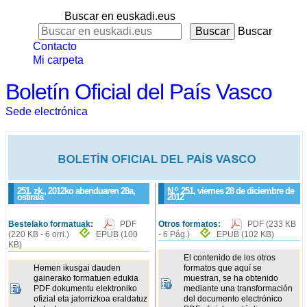
Buscar en euskadi.eus
Buscar
Contacto
Mi carpeta
Boletín Oficial del País Vasco
Sede electrónica
251. zk., 2012ko abenduaren 28a,
N.º
251
, viernes 28 de diciembre de
ostirala
2012
Bestelako formatuak:
PDF
Otros formatos:
PDF
(233 KB
(220 KB - 6 orri.)
EPUB
(100
- 6 Pág.)
EPUB
(102 KB)
KB)
El contenido de los otros
Hemen ikusgai dauden
formatos que aquí se
gainerako formatuen edukia
muestran, se ha obtenido
PDF dokumentu elektroniko
mediante una transformación
ofizial eta jatorrizkoa eraldatuz
del documento electrónico