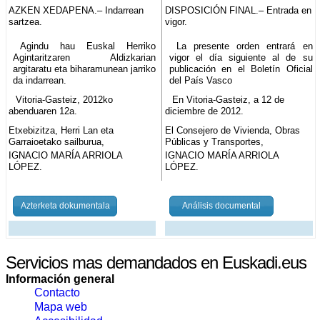
AZKEN XEDAPENA.– Indarrean
DISPOSICIÓN FINAL.– Entrada en
sartzea.
vigor.
Agindu hau Euskal Herriko
La presente orden entrará en
Agintaritzaren Aldizkarian
vigor el día siguiente al de su
argitaratu eta biharamunean jarriko
publicación en el Boletín Oficial
da indarrean.
del País Vasco
Vitoria-Gasteiz, 2012ko
En Vitoria-Gasteiz, a 12 de
abenduaren 12a.
diciembre de 2012.
Etxebizitza, Herri Lan eta
El Consejero de Vivienda, Obras
Garraioetako sailburua,
Públicas y Transportes,
IGNACIO MARÍA ARRIOLA
IGNACIO MARÍA ARRIOLA
LÓPEZ.
LÓPEZ.
Azterketa dokumentala
Análisis documental
Servicios mas demandados en Euskadi.eus
Información general
Contacto
Mapa web