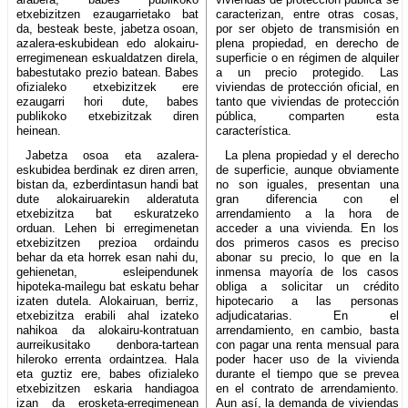
etxebizitzen ezaugarrietako bat
caracterizan, entre otras cosas,
da, besteak beste, jabetza osoan,
por ser objeto de transmisión en
azalera-eskubidean edo alokairu-
plena propiedad, en derecho de
erregimenean eskualdatzen direla,
superficie o en régimen de alquiler
babestutako prezio batean. Babes
a un precio protegido. Las
ofizialeko etxebizitzek ere
viviendas de protección oficial, en
ezaugarri hori dute, babes
tanto que viviendas de protección
publikoko etxebizitzak diren
pública, comparten esta
heinean.
característica.
Jabetza osoa eta azalera-
La plena propiedad y el derecho
eskubidea berdinak ez diren arren,
de superficie, aunque obviamente
bistan da, ezberdintasun handi bat
no son iguales, presentan una
dute alokairuarekin alderatuta
gran diferencia con el
etxebizitza bat eskuratzeko
arrendamiento a la hora de
orduan. Lehen bi erregimenetan
acceder a una vivienda. En los
etxebizitzen prezioa ordaindu
dos primeros casos es preciso
behar da eta horrek esan nahi du,
abonar su precio, lo que en la
gehienetan, esleipendunek
inmensa mayoría de los casos
hipoteka-mailegu bat eskatu behar
obliga a solicitar un crédito
izaten dutela. Alokairuan, berriz,
hipotecario a las personas
etxebizitza erabili ahal izateko
adjudicatarias. En el
nahikoa da alokairu-kontratuan
arrendamiento, en cambio, basta
aurreikusitako denbora-tartean
con pagar una renta mensual para
hileroko errenta ordaintzea. Hala
poder hacer uso de la vivienda
eta guztiz ere, babes ofizialeko
durante el tiempo que se prevea
etxebizitzen eskaria handiagoa
en el contrato de arrendamiento.
izan da erosketa-erregimenean
Aun así, la demanda de viviendas