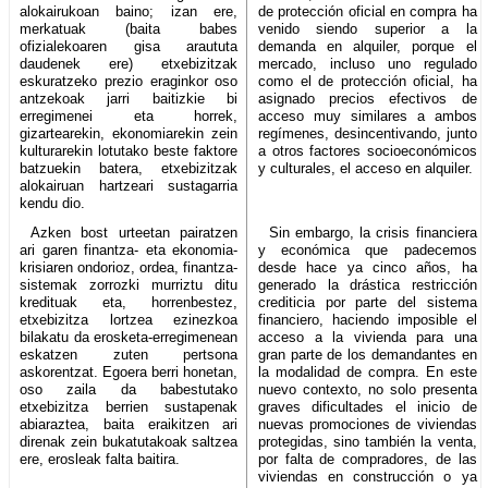
alokairukoan baino; izan ere,
de protección oficial en compra ha
merkatuak (baita babes
venido siendo superior a la
ofizialekoaren gisa araututa
demanda en alquiler, porque el
daudenek ere) etxebizitzak
mercado, incluso uno regulado
eskuratzeko prezio eraginkor oso
como el de protección oficial, ha
antzekoak jarri baitizkie bi
asignado precios efectivos de
erregimenei eta horrek,
acceso muy similares a ambos
gizartearekin, ekonomiarekin zein
regímenes, desincentivando, junto
kulturarekin lotutako beste faktore
a otros factores socioeconómicos
batzuekin batera, etxebizitzak
y culturales, el acceso en alquiler.
alokairuan hartzeari sustagarria
kendu dio.
Azken bost urteetan pairatzen
Sin embargo, la crisis financiera
ari garen finantza- eta ekonomia-
y económica que padecemos
krisiaren ondorioz, ordea, finantza-
desde hace ya cinco años, ha
sistemak zorrozki murriztu ditu
generado la drástica restricción
kredituak eta, horrenbestez,
crediticia por parte del sistema
etxebizitza lortzea ezinezkoa
financiero, haciendo imposible el
bilakatu da erosketa-erregimenean
acceso a la vivienda para una
eskatzen zuten pertsona
gran parte de los demandantes en
askorentzat. Egoera berri honetan,
la modalidad de compra. En este
oso zaila da babestutako
nuevo contexto, no solo presenta
etxebizitza berrien sustapenak
graves dificultades el inicio de
abiaraztea, baita eraikitzen ari
nuevas promociones de viviendas
direnak zein bukatutakoak saltzea
protegidas, sino también la venta,
ere, erosleak falta baitira.
por falta de compradores, de las
viviendas en construcción o ya