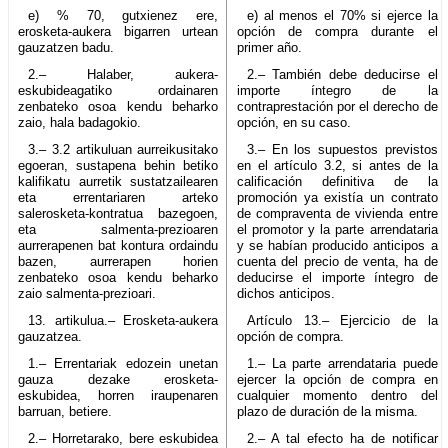
e) % 70, gutxienez ere,
e) al menos el 70% si ejerce la
erosketa-aukera bigarren urtean
opción de compra durante el
gauzatzen badu.
primer año.
2.– Halaber, aukera-
2.– También debe deducirse el
eskubideagatiko ordainaren
importe íntegro de la
zenbateko osoa kendu beharko
contraprestación por el derecho de
zaio, hala badagokio.
opción, en su caso.
3.– 3.2 artikuluan aurreikusitako
3.– En los supuestos previstos
egoeran, sustapena behin betiko
en el artículo 3.2, si antes de la
kalifikatu aurretik sustatzailearen
calificación definitiva de la
eta errentariaren arteko
promoción ya existía un contrato
salerosketa-kontratua bazegoen,
de compraventa de vivienda entre
eta salmenta-prezioaren
el promotor y la parte arrendataria
aurrerapenen bat kontura ordaindu
y se habían producido anticipos a
bazen, aurrerapen horien
cuenta del precio de venta, ha de
zenbateko osoa kendu beharko
deducirse el importe íntegro de
zaio salmenta-prezioari.
dichos anticipos.
13. artikulua.– Erosketa-aukera
Artículo 13.– Ejercicio de la
gauzatzea.
opción de compra.
1.– Errentariak edozein unetan
1.– La parte arrendataria puede
gauza dezake erosketa-
ejercer la opción de compra en
eskubidea, horren iraupenaren
cualquier momento dentro del
barruan, betiere.
plazo de duración de la misma.
2.– Horretarako, bere eskubidea
2.– A tal efecto ha de notificar