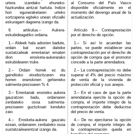
urtera izandako ehuneko-
al Consumo del País Vasco
hazkundea aintzat hartuta. Indize
disponible oficialmente en el
hori eguneraketaren urteko
momento del devengo anual de la
sortzapena egiteko unean ofizialki
actualización.
eskuragarri dagoena izango da.
9. artikulua.– Aukera-
Artículo 9.– Contraprestación
eskubideagatiko ordaina.
por el derecho de opción.
1.– Aldeek hala adosten badute,
1.– Si así lo acuerdan las
ordain bat ezarri daiteke
partes, se puede establecer una
sustatzaileak errentariari ematen
contraprestación por el derecho de
dion erosketa-aukerarako
opción de compra que el promotor
eskubidearen truke.
concede a la parte arrendadora.
2.– Ordain horrek ez du
2.– La contraprestación no debe
gaindituko etxebizitzaren eta
superar el 4% del precio máximo
horren eranskinen gehieneko
de venta de la vivienda de
salmenta-prezioaren % 4.
protección oficial y sus anejos.
3.– Errentariak erosteko aukera
3.– En el caso de que la parte
gauzatzen badu, ordainaren
arrendataria ejercite la opción de
zenbateko osoa salmenta-
compra, el importe íntegro de la
prezioaren guztizkoari kenduko
contraprestación debe deducirse
zaio.
del precio de venta.
4.– Erosketa-aukera gauzatu
4.– De no ejercitarse la opción
ezean, ordainaren zenbateko osoa
de compra, el importe íntegro de
sustatzailearentzat izango da.
la contraprestación queda en