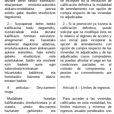
dezake behin betiko kalifikazio-
se incorpore en la resolución de
ebazpenean erosketa-aukerako
calificación definitiva la modalidad
alokairu-modalitatea jartzea
de arrendamiento con opción de
esleitu gabe dauden etxebizitzei
compra respecto de las viviendas
dagokienez.
no adjudicadas.
2.– Sustapenak behin betiko
2.– Si la promoción ya tuviera la
kalifikazioa badu dagoeneko,
calificación definitiva, puede
sustatzaileak eska dezake
solicitar que se modifique ésta en
kalifikazio horretan eskuratze-
lo relativo al régimen de acceso y
erregimenari eta hasierako
uso inicial para incorporar la
erabilerari dagokiona aldatzea,
opción de arrendamiento con
erosketa-aukera duen alokairuaren
opción de compra respecto de las
aukera eransteko, hala esleitu
viviendas no adjudicadas y de las
gabeko etxebizitzei, nola
adjudicadas cuyos compradores
esleitutakoei, baldin eta erosleek
no puedan afrontar el pago en las
ezin badiete aurre egin
condiciones pactadas en el
salerosketa-kontratuan
contrato de compraventa y
hitzartutako baldintzei, eta
presten su consentimiento por
horretarako baimena idatziz
escrito.
ematen badute.
4. artikulua.– Diru-sarreren
Artículo 4.– Límites de ingresos.
muga.
Modalitate honetan
Para acceder a las viviendas
kalifikatutako etxebizitzetara jo al
calificadas en esta modalidad, los
izateko, urteko diru-sarrera
límites máximos y mínimos de
haztatuen gehieneko eta
ingresos anuales ponderados son