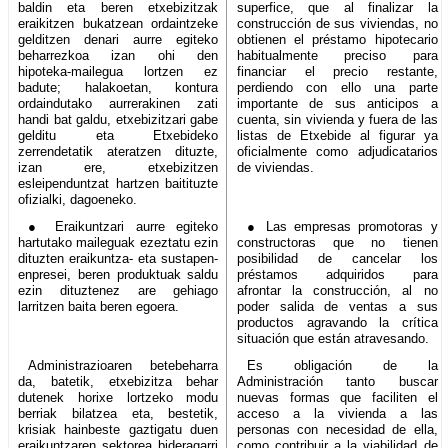
baldin eta beren etxebizitzak
superfice, que al finalizar la
eraikitzen bukatzean ordaintzeke
construcción de sus viviendas, no
gelditzen denari aurre egiteko
obtienen el préstamo hipotecario
beharrezkoa izan ohi den
habitualmente preciso para
hipoteka-mailegua lortzen ez
financiar el precio restante,
badute; halakoetan, kontura
perdiendo con ello una parte
ordaindutako aurrerakinen zati
importante de sus anticipos a
handi bat galdu, etxebizitzari gabe
cuenta, sin vivienda y fuera de las
gelditu eta Etxebideko
listas de Etxebide al figurar ya
zerrendetatik ateratzen dituzte,
oficialmente como adjudicatarios
izan ere, etxebizitzen
de viviendas.
esleipenduntzat hartzen baitituzte
ofizialki, dagoeneko.
● Eraikuntzari aurre egiteko
● Las empresas promotoras y
hartutako maileguak ezeztatu ezin
constructoras que no tienen
dituzten eraikuntza- eta sustapen-
posibilidad de cancelar los
enpresei, beren produktuak saldu
préstamos adquiridos para
ezin dituztenez are gehiago
afrontar la construcción, al no
larritzen baita beren egoera.
poder salida de ventas a sus
productos agravando la crítica
situación que están atravesando.
Administrazioaren betebeharra
Es obligación de la
da, batetik, etxebizitza behar
Administración tanto buscar
dutenek horixe lortzeko modu
nuevas formas que faciliten el
berriak bilatzea eta, bestetik,
acceso a la vivienda a las
krisiak hainbeste gaztigatu duen
personas con necesidad de ella,
eraikuntzaren sektorea bideragarri
como contribuir a la viabilidad de