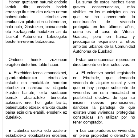
Horren guztiaren baturak ondorio
La suma de estos hechos tiene
larriak ditu; ondorio horiek
graves consecuencias, más
errazago ikusten dira azken urtean
visibles en los municipios en los
babestutako etxebizitzen
que se ha concentrado la
eraikuntza pilatu den udalerrietan,
construcción de vivienda
hala nola, Gasteizen, baina sendo
protegida en los últimos años,
eta kezkagarriki hedatzen ari da
como es el caso de Vitoria-
Euskal Autonomia Erkidegoko
Gasteiz, pero en franca y
beste hiri-eremu batzuetara.
preocupante expansión a otros
ámbitos urbanos de la Comunidad
Autónoma de Euskadi.
Ondorio horiek zuzenean
Estas consecuencias repercuten
eragiten diete hiru talde hauei:
directamente en tres colectivos:
● Etxebiden izena emandakoei,
● El colectivo social registrado
gizarte-alokairuko etxebizitza
en Etxebide, que demanda
eskatu eta modalitate horretan
vivienda de alquiler social y ven
etxebizitza nahikoa ez dagoela
que ni hay parque suficiente de
ikusten baitute, ezta sustapen
viviendas en esta modalidad ni
berriak abiarazteko benetako
posibilidad efectiva de que se
aukerarik ere; hori gutxi balitz,
inicien nuevas promociones,
babestutako etxeak eraikita daude
dándose la paradoja de que
baina ezin dira erabili, eroslerik ez
existen unas viviendas protegidas
dutelako.
construidas sin utilizar por no
tener comprador.
● Jabetza osoko edo azalera-
● Los compradores de viviendas
eskubideko etxebizitzen erosleei,
en plena propiedad o derecho de