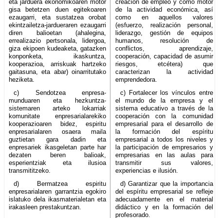
eta jarduera ekonomikoaren motor
creación de empleo y como motor
gisa betetzen duen egitekoaren
de la actividad económica, así
ezaugarri, eta sustatzea orobat
como en aquellos valores
ekintzailetza-jardueraren ezaugarri
(esfuerzo, realización personal,
diren balioetan (ahalegina,
liderazgo, gestión de equipos
errealizazio pertsonala, lidergoa,
humanos, resolución de
giza ekipoen kudeaketa, gatazken
conflictos, aprendizaje,
konponketa, ikaskuntza,
cooperación, capacidad de asumir
kooperazioa, arriskuak hartzeko
riesgos, etcétera) que
gaitasuna, eta abar) oinarritutako
caracterizan la actividad
heziketa.
emprendedora.
c) Sendotzea enpresa-
c) Fortalecer los vínculos entre
munduaren eta hezkuntza-
el mundo de la empresa y el
sistemaren arteko lokarriak
sistema educativo a través de la
komunitate enpresarialarekiko
cooperación con la comunidad
kooperazioaren bidez, espiritu
empresarial para el desarrollo de
enpresarialaren osaera maila
la formación del espíritu
guztietan gara dadin eta
empresarial a todos los niveles y
enpresariek ikasgeletan parte har
la participación de empresarios y
dezaten beren balioak,
empresarias en las aulas para
esperientziak eta ilusioa
transmitir sus valores,
transmititzeko.
experiencias e ilusión.
d) Bermatzea espiritu
d) Garantizar que la importancia
enpresarialaren garrantzia egokiro
del espíritu empresarial se refleje
islatuko dela ikasmaterialetan eta
adecuadamente en el material
irakasleen prestakuntzan.
didáctico y en la formación del
profesorado.