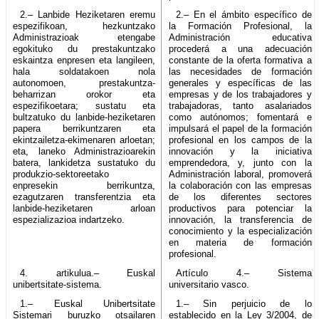
2.– Lanbide Heziketaren eremu
2.– En el ámbito específico de
espezifikoan, hezkuntzako
la Formación Profesional, la
Administrazioak etengabe
Administración educativa
egokituko du prestakuntzako
procederá a una adecuación
eskaintza enpresen eta langileen,
constante de la oferta formativa a
hala soldatakoen nola
las necesidades de formación
autonomoen, prestakuntza-
generales y específicas de las
beharrizan orokor eta
empresas y de los trabajadores y
espezifikoetara; sustatu eta
trabajadoras, tanto asalariados
bultzatuko du lanbide-heziketaren
como autónomos; fomentará e
papera berrikuntzaren eta
impulsará el papel de la formación
ekintzailetza-ekimenaren arloetan;
profesional en los campos de la
eta, laneko Administrazioarekin
innovación y la iniciativa
batera, lankidetza sustatuko du
emprendedora, y, junto con la
produkzio-sektoreetako
Administración laboral, promoverá
enpresekin berrikuntza,
la colaboración con las empresas
ezagutzaren transferentzia eta
de los diferentes sectores
lanbide-heziketaren arloan
productivos para potenciar la
espezializazioa indartzeko.
innovación, la transferencia de
conocimiento y la especialización
en materia de formación
profesional.
4. artikulua.– Euskal
Artículo 4.– Sistema
unibertsitate-sistema.
universitario vasco.
1.– Euskal Unibertsitate
1.– Sin perjuicio de lo
Sistemari buruzko otsailaren
establecido en la Ley 3/2004, de