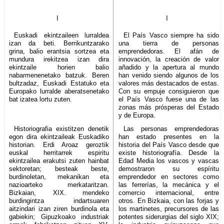
I
I
Euskadi ekintzaileen lurraldea
El País Vasco siempre ha sido
izan da beti. Berrikuntzarako
una tierra de personas
grina, balio erantsia sortzea eta
emprendedoras. El afán de
mundura irekitzea izan dira
innovación, la creación de valor
ekintzaile horien balio
añadido y la apertura al mundo
nabarmenenetako batzuk. Beren
han venido siendo algunos de los
bultzadaz, Euskadi Estatuko eta
valores más destacados de estas.
Europako lurralde aberatsenetako
Con su empuje consiguieron que
bat izatea lortu zuten.
el País Vasco fuese una de las
zonas más prósperas del Estado
y de Europa.
Historiografia existitzen denetik
Las personas emprendedoras
egon dira ekintzaileak Euskadiko
han estado presentes en la
historian. Erdi Aroaz geroztik
historia del País Vasco desde que
euskal herritarrek espiritu
existe historiografía. Desde la
ekintzailea erakutsi zuten hainbat
Edad Media los vascos y vascas
sektoretan; besteak beste,
demostraron su espíritu
burdinoletan, mekanikan eta
emprendedor en sectores como
nazioarteko merkataritzan.
las ferrerías, la mecánica y el
Bizkaian, XIX. mendeko
comercio internacional, entre
burdingintza indartsuaren
otros. En Bizkaia, con las forjas y
aitzindari izan ziren burdinola eta
los martinetes, precursores de las
gabiekin; Gipuzkoako industriak
potentes siderurgias del siglo XIX;