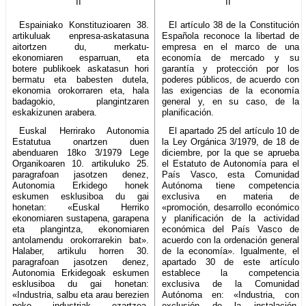
II
II
Espainiako Konstituzioaren 38.
El artículo 38 de la Constitución
artikuluak enpresa-askatasuna
Española reconoce la libertad de
aitortzen du, merkatu-
empresa en el marco de una
ekonomiaren esparruan, eta
economía de mercado y su
botere publikoek askatasun hori
garantía y protección por los
bermatu eta babesten dutela,
poderes públicos, de acuerdo con
ekonomia orokorraren eta, hala
las exigencias de la economía
badagokio, plangintzaren
general y, en su caso, de la
eskakizunen arabera.
planificación.
Euskal Herrirako Autonomia
El apartado 25 del artículo 10 de
Estatutua onartzen duen
la Ley Orgánica 3/1979, de 18 de
abenduaren 18ko 3/1979 Lege
diciembre, por la que se aprueba
Organikoaren 10. artikuluko 25.
el Estatuto de Autonomía para el
paragrafoan jasotzen denez,
País Vasco, esta Comunidad
Autonomia Erkidego honek
Autónoma tiene competencia
eskumen esklusiboa du gai
exclusiva en materia de
honetan: «Euskal Herriko
«promoción, desarrollo económico
ekonomiaren sustapena, garapena
y planificación de la actividad
eta plangintza, ekonomiaren
económica del País Vasco de
antolamendu orokorrarekin bat».
acuerdo con la ordenación general
Halaber, artikulu horren 30.
de la economía». Igualmente, el
paragrafoan jasotzen denez,
apartado 30 de este artículo
Autonomia Erkidegoak eskumen
establece la competencia
esklusiboa du gai honetan:
exclusiva de la Comunidad
«Industria, salbu eta arau berezien
Autónoma en: «Industria, con
peko industriak ezartzea,
exclusión de la instalación,