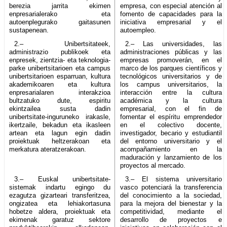
berezia jarrita ekimen
empresa, con especial atención al
enpresarialerako eta
fomento de capacidades para la
autoenplegurako gaitasunen
iniciativa empresarial y el
sustapenean.
autoempleo.
2.– Unibertsitateek,
2.– Las universidades, las
administrazio publikoek eta
administraciones públicas y las
enpresek, zientzia- eta teknologia-
empresas promoverán, en el
parke unibertsitarioen eta campus
marco de los parques científicos y
unibertsitarioen esparruan, kultura
tecnológicos universitarios y de
akademikoaren eta kultura
los campus universitarios, la
enpresarialaren interakzioa
interacción entre la cultura
bultzatuko dute, espiritu
académica y la cultura
ekintzailea susta dadin
empresarial, con el fin de
unibertsitate-inguruneko irakasle,
fomentar el espíritu emprendedor
ikertzaile, bekadun eta ikasleen
en el colectivo docente,
artean eta lagun egin dadin
investigador, becario y estudiantil
proiektuak heltzerakoan eta
del entorno universitario y el
merkatura ateratzerakoan.
acompañamiento en la
maduración y lanzamiento de los
proyectos al mercado.
3.– Euskal unibertsitate-
3.– El sistema universitario
sistemak indartu egingo du
vasco potenciará la transferencia
ezagutza gizarteari transferitzea,
del conocimiento a la sociedad,
ongizatea eta lehiakortasuna
para la mejora del bienestar y la
hobetze aldera, proiektuak eta
competitividad, mediante el
ekimenak garatuz sektore
desarrollo de proyectos e