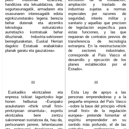
handitzea eta lekualdatzea, dela
ampliación y traslado de
segurtasunagatik, armadaren eta
industrias sujetas a normas
osasunaren interesagatik edota
especiales por razones de
eginkizunotarako legeria berezia
seguridad, interés militar y
behar dutenak eta atzerriko
sanitario y aquellas que precisen
teknologia eskuratzeko
de legislación específica para
aurretiazko kontratuak behar
estas funciones, y las que
dituztenak. Industria-sektoreen
requieran de contratos previos de
berregituraketan, Euskal Herriari
transferencia de tecnología
dagokio Estatuak erabakitako
extranjera. En la reestructuración
planak garatu eta gauzatzea».
de sectores industriales,
corresponde al País Vasco el
desarrollo y ejecución de los
planes establecidos por el
Estado».
III
III
Euskadiko ekintzaileei eta
Esta Ley de apoyo a las
enpresa txikiari laguntzeko lege
personas emprendedoras y a la
honen helburua –Europako
pequeña empresa del País Vasco
arauketaren «think small first»
–sobre la base del principio «think
printzipioan oinarrituta–, espiritu
small first» de la regulación
ekintzailea bere zentzu
europea– pretende fomentar el
sakonenean sustatzea da, hau da,
espíritu emprendedor en su
pertsonaren jarrerei, lehentasunei
sentido más profundo, el de las