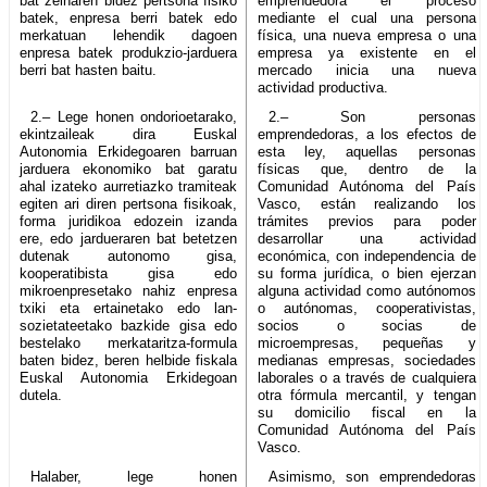
bat zeinaren bidez pertsona fisiko
emprendedora el proceso
batek, enpresa berri batek edo
mediante el cual una persona
merkatuan lehendik dagoen
física, una nueva empresa o una
enpresa batek produkzio-jarduera
empresa ya existente en el
berri bat hasten baitu.
mercado inicia una nueva
actividad productiva.
2.– Lege honen ondorioetarako,
2.– Son personas
ekintzaileak dira Euskal
emprendedoras, a los efectos de
Autonomia Erkidegoaren barruan
esta ley, aquellas personas
jarduera ekonomiko bat garatu
físicas que, dentro de la
ahal izateko aurretiazko tramiteak
Comunidad Autónoma del País
egiten ari diren pertsona fisikoak,
Vasco, están realizando los
forma juridikoa edozein izanda
trámites previos para poder
ere, edo jardueraren bat betetzen
desarrollar una actividad
dutenak autonomo gisa,
económica, con independencia de
kooperatibista gisa edo
su forma jurídica, o bien ejerzan
mikroenpresetako nahiz enpresa
alguna actividad como autónomos
txiki eta ertainetako edo lan-
o autónomas, cooperativistas,
sozietateetako bazkide gisa edo
socios o socias de
bestelako merkataritza-formula
microempresas, pequeñas y
baten bidez, beren helbide fiskala
medianas empresas, sociedades
Euskal Autonomia Erkidegoan
laborales o a través de cualquiera
dutela.
otra fórmula mercantil, y tengan
su domicilio fiscal en la
Comunidad Autónoma del País
Vasco.
Halaber, lege honen
Asimismo, son emprendedoras