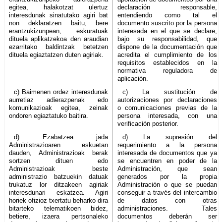
egitea, halakotzat ulertuz
declaración responsable,
interesdunak sinatutako agiri bat
entendiendo como tal el
non deklaratzen baitu, bere
documento suscrito por la persona
erantzukizunpean, eskuratuak
interesada en el que se declare,
dituela aplikatzekoa den araudian
bajo su responsabilidad, que
ezarritako baldintzak betetzen
dispone de la documentación que
dituela egiaztatzen duten agiriak.
acredita el cumplimiento de los
requisitos establecidos en la
normativa reguladora de
aplicación.
c) Baimenen ordez interesdunak
c) La sustitución de
aurretiaz adierazpenak edo
autorizaciones por declaraciones
komunikazioak egitea, zeinak
o comunicaciones previas de la
ondoren egiaztatuko baitira.
persona interesada, con una
verificación posterior.
d) Ezabatzea jada
d) La supresión del
Administrazioaren eskuetan
requerimiento a la persona
dauden, Administrazioak berak
interesada de documentos que ya
sortzen dituen edo
se encuentren en poder de la
Administrazioak beste
Administración, que sean
administrazio batzuekin datuak
generados por la propia
trukatuz lor ditzakeen agiriak
Administración o que se puedan
interesdunari eskatzea. Agiri
conseguir a través del intercambio
horiek ofizioz txertatu beharko dira
de datos con otras
bitarteko telematikoen bidez,
administraciones. Tales
betiere, izaera pertsonaleko
documentos deberán ser