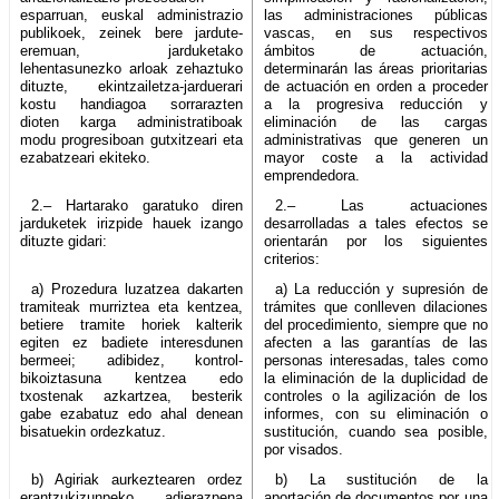
esparruan, euskal administrazio
las administraciones públicas
publikoek, zeinek bere jardute-
vascas, en sus respectivos
eremuan, jarduketako
ámbitos de actuación,
lehentasunezko arloak zehaztuko
determinarán las áreas prioritarias
dituzte, ekintzailetza-jarduerari
de actuación en orden a proceder
kostu handiagoa sorrarazten
a la progresiva reducción y
dioten karga administratiboak
eliminación de las cargas
modu progresiboan gutxitzeari eta
administrativas que generen un
ezabatzeari ekiteko.
mayor coste a la actividad
emprendedora.
2.– Hartarako garatuko diren
2.– Las actuaciones
jarduketek irizpide hauek izango
desarrolladas a tales efectos se
dituzte gidari:
orientarán por los siguientes
criterios:
a) Prozedura luzatzea dakarten
a) La reducción y supresión de
tramiteak murriztea eta kentzea,
trámites que conlleven dilaciones
betiere tramite horiek kalterik
del procedimiento, siempre que no
egiten ez badiete interesdunen
afecten a las garantías de las
bermeei; adibidez, kontrol-
personas interesadas, tales como
bikoiztasuna kentzea edo
la eliminación de la duplicidad de
txostenak azkartzea, besterik
controles o la agilización de los
gabe ezabatuz edo ahal denean
informes, con su eliminación o
bisatuekin ordezkatuz.
sustitución, cuando sea posible,
por visados.
b) Agiriak aurkeztearen ordez
b) La sustitución de la
erantzukizunpeko adierazpena
aportación de documentos por una