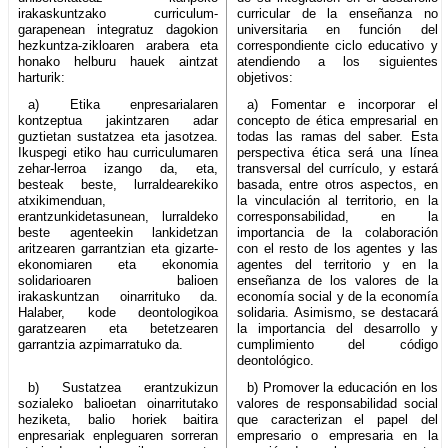
irakaskuntzako curriculum-
curricular de la enseñanza no
garapenean integratuz dagokion
universitaria en función del
hezkuntza-zikloaren arabera eta
correspondiente ciclo educativo y
honako helburu hauek aintzat
atendiendo a los siguientes
harturik:
objetivos:
a) Etika enpresarialaren
a) Fomentar e incorporar el
kontzeptua jakintzaren adar
concepto de ética empresarial en
guztietan sustatzea eta jasotzea.
todas las ramas del saber. Esta
Ikuspegi etiko hau curriculumaren
perspectiva ética será una línea
zehar-lerroa izango da, eta,
transversal del currículo, y estará
besteak beste, lurraldearekiko
basada, entre otros aspectos, en
atxikimenduan,
la vinculación al territorio, en la
erantzunkidetasunean, lurraldeko
corresponsabilidad, en la
beste agenteekin lankidetzan
importancia de la colaboración
aritzearen garrantzian eta gizarte-
con el resto de los agentes y las
ekonomiaren eta ekonomia
agentes del territorio y en la
solidarioaren balioen
enseñanza de los valores de la
irakaskuntzan oinarrituko da.
economía social y de la economía
Halaber, kode deontologikoa
solidaria. Asimismo, se destacará
garatzearen eta betetzearen
la importancia del desarrollo y
garrantzia azpimarratuko da.
cumplimiento del código
deontológico.
b) Sustatzea erantzukizun
b) Promover la educación en los
sozialeko balioetan oinarritutako
valores de responsabilidad social
heziketa, balio horiek baitira
que caracterizan el papel del
enpresariak enpleguaren sorreran
empresario o empresaria en la