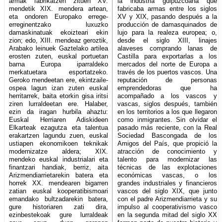
armak fabrikatzen zituen XV.
la industria guipuzcoana que
mendetik XIX. mendera artean,
fabricaba armas entre los siglos
eta ondoren Europako errege-
XV y XIX, pasando después a la
erreginentzako luxuzko
producción de damasquinados de
damaskinatuak ekoizteari ekin
lujo para la realeza europea; o,
zion; edo, XIII. mendeaz geroztik,
desde el siglo XIII, linajes
Arabako leinuek Gaztelako artilea
alaveses comprando lanas de
erosten zuten, euskal portuetan
Castilla para exportarlas a los
barna Europa iparraldeko
mercados del norte de Europa a
merkatuetara esportatzeko.
través de los puertos vascos. Una
Geroko mendeetan ere, ekintzaile-
reputación de personas
ospea lagun izan zuten euskal
emprendedoras que ha
herritarrek, baita etorkin gisa iritsi
acompañado a los vascos y
ziren lurraldeetan ere. Halaber,
vascas, siglos después, también
ezin da iragan hurbila ahaztu:
en los territorios a los que llegaron
Euskal Herriaren Adiskideen
como inmigrantes. Sin olvidar el
Elkarteak ezagutza eta talentua
pasado más reciente, con la Real
erakartzen lagundu zuen, euskal
Sociedad Bascongada de los
ustiapen ekonomikoen teknikak
Amigos del País, que propició la
modernizatze aldera; XIX.
atracción de conocimiento y
mendeko euskal industrialari eta
talento para modernizar las
finantzari handiak, berriz, aita
técnicas de las explotaciones
Arizmendiarrietarekin batera eta
económicas vascas, o los
horrek XX. mendearen bigarren
grandes industriales y financieros
zatian euskal kooperatibismoari
vascos del siglo XIX, que junto
emandako bultzadarekin batera,
con el padre Arizmendiarrieta y su
gure historiaren zati dira,
impulso al cooperativismo vasco
ezinbestekoak gure lurraldeak
en la segunda mitad del siglo XX