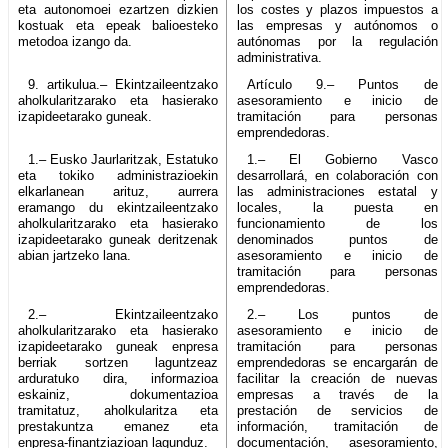
eta autonomoei ezartzen dizkien
los costes y plazos impuestos a
kostuak eta epeak balioesteko
las empresas y autónomos o
metodoa izango da.
autónomas por la regulación
administrativa.
9. artikulua.– Ekintzaileentzako
Artículo 9.– Puntos de
aholkularitzarako eta hasierako
asesoramiento e inicio de
izapideetarako guneak.
tramitación para personas
emprendedoras.
1.– Eusko Jaurlaritzak, Estatuko
1.– El Gobierno Vasco
eta tokiko administrazioekin
desarrollará, en colaboración con
elkarlanean arituz, aurrera
las administraciones estatal y
eramango du ekintzaileentzako
locales, la puesta en
aholkularitzarako eta hasierako
funcionamiento de los
izapideetarako guneak deritzenak
denominados puntos de
abian jartzeko lana.
asesoramiento e inicio de
tramitación para personas
emprendedoras.
2.– Ekintzaileentzako
2.– Los puntos de
aholkularitzarako eta hasierako
asesoramiento e inicio de
izapideetarako guneak enpresa
tramitación para personas
berriak sortzen laguntzeaz
emprendedoras se encargarán de
arduratuko dira, informazioa
facilitar la creación de nuevas
eskainiz, dokumentazioa
empresas a través de la
tramitatuz, aholkularitza eta
prestación de servicios de
prestakuntza emanez eta
información, tramitación de
enpresa-finantziazioan lagunduz.
documentación, asesoramiento,