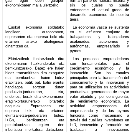
gaur egun duen garapen
forman parte de nuestra historia y
ekonomikoaren maila ulertzeko.
sin los cuales no puede
entenderse el actual grado de
desarrollo económico de nuestra
tierra.
Euskal ekonomia soldatako
La economía vasca se sustenta
langileen, autonomoen,
en el esfuerzo conjunto de
enpresarien eta enpresa txiki eta
trabajadoras y trabajadores
ertainen arteko ahaleginean
asalariados, autónomos y
oinarritzen da.
autónomas, empresariado y
pymes.
Ekintzaileak funtsezkoak dira
Las personas emprendedoras
ekonomiaren hazkunderako eta
son fundamentales para el
berrikuntzarako. Batez ere haien
crecimiento económico y la
bidez transmititzen dira ezagutza
innovación. Son los canales
eta berrikuntza, haien bidez
principales para la transmisión del
erabiltzen, batik bat, balio erantsi
conocimiento y la innovación y
handiagoa sortzen duten
para su utilización en actividades
produkzio-jardueretan, eta,
productivas generadoras de mayor
ondorioz, berak dira ekonomiaren
valor añadido y, por consiguiente,
eraginkortasunerako bitarteko
de rendimiento económico. La
nagusiak. Enpresarien eta
actividad emprendedora del
enpresa txiki eta ertainen
empresariado y de las pymes
ekintzailetza-jardueraren bidez,
funciona como mecanismo a
I+Gn, berrikuntzan eta
través del cual las inversiones en
prestakuntzan egiten den
I+D, innovación y formación se
inbertsioa merkatura daitezkeen
trasladan a innovaciones