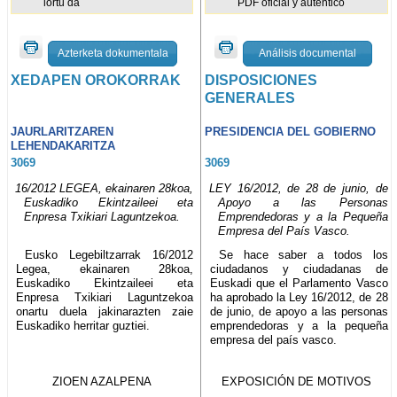
lortu da
PDF oficial y auténtico
Azterketa dokumentala
Análisis documental
XEDAPEN OROKORRAK
DISPOSICIONES
GENERALES
JAURLARITZAREN
PRESIDENCIA DEL GOBIERNO
LEHENDAKARITZA
3069
3069
16/2012 LEGEA, ekainaren 28koa,
LEY 16/2012, de 28 de junio, de
Euskadiko Ekintzaileei eta
Apoyo a las Personas
Enpresa Txikiari Laguntzekoa.
Emprendedoras y a la Pequeña
Empresa del País Vasco.
Eusko Legebiltzarrak 16/2012
Se hace saber a todos los
Legea, ekainaren 28koa,
ciudadanos y ciudadanas de
Euskadiko Ekintzaileei eta
Euskadi que el Parlamento Vasco
Enpresa Txikiari Laguntzekoa
ha aprobado la Ley 16/2012, de 28
onartu duela jakinarazten zaie
de junio, de apoyo a las personas
Euskadiko herritar guztiei.
emprendedoras y a la pequeña
empresa del país vasco.
ZIOEN AZALPENA
EXPOSICIÓN DE MOTIVOS