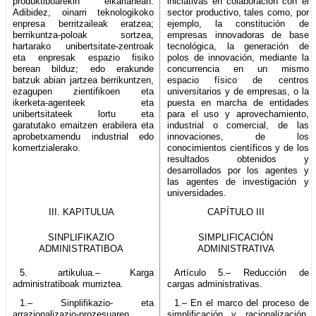
produktiboarekin elkarlanean.
iniciativas en colaboración con el
Adibidez, oinarri teknologikoko
sector productivo, tales como, por
enpresa berritzaileak eratzea;
ejemplo, la constitución de
berrikuntza-poloak sortzea,
empresas innovadoras de base
hartarako unibertsitate-zentroak
tecnológica, la generación de
eta enpresak espazio fisiko
polos de innovación, mediante la
berean bilduz; edo erakunde
concurrencia en un mismo
batzuk abian jartzea berrikuntzen,
espacio físico de centros
ezagupen zientifikoen eta
universitarios y de empresas, o la
ikerketa-agenteek eta
puesta en marcha de entidades
unibertsitateek lortu eta
para el uso y aprovechamiento,
garatutako emaitzen erabilera eta
industrial o comercial, de las
aprobetxamendu industrial edo
innovaciones, de los
komertzialerako.
conocimientos científicos y de los
resultados obtenidos y
desarrollados por los agentes y
las agentes de investigación y
universidades.
III. KAPITULUA
CAPÍTULO III
SINPLIFIKAZIO
SIMPLIFICACIÓN
ADMINISTRATIBOA
ADMINISTRATIVA
5. artikulua.– Karga
Artículo 5.– Reducción de
administratiboak murriztea.
cargas administrativas.
1.– Sinplifikazio- eta
1.– En el marco del proceso de
arrazionalizazio-prozesuaren
simplificación y racionalización,