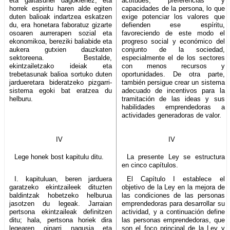
eta gaitasunei dagokienez, eta
actitudes, preferencias y
horrek espiritu haren alde egiten
capacidades de la persona, lo que
duten balioak indartzea eskatzen
exige potenciar los valores que
du, era honetara faboratuz gizarte
defienden ese espíritu,
osoaren aurrerapen sozial eta
favoreciendo de este modo el
ekonomikoa, bereziki baliabide eta
progreso social y económico del
aukera gutxien dauzkaten
conjunto de la sociedad,
sektoreena. Bestalde,
especialmente el de los sectores
ekintzailetzako ideiak eta
con menos recursos y
trebetasunak balioa sortuko duten
oportunidades. De otra parte,
jardueretara bideratzeko pizgarri-
también persigue crear un sistema
sistema egoki bat eratzea du
adecuado de incentivos para la
helburu.
tramitación de las ideas y sus
habilidades emprendedoras a
actividades generadoras de valor.
IV
IV
Lege honek bost kapitulu ditu.
La presente Ley se estructura
en cinco capítulos.
I. kapituluan, beren jarduera
El Capítulo I establece el
garatzeko ekintzaileek dituzten
objetivo de la Ley en la mejora de
baldintzak hobetzeko helburua
las condiciones de las personas
jasotzen du legeak. Jarraian
emprendedoras para desarrollar su
pertsona ekintzaileak definitzen
actividad, y a continuación define
ditu; hala, pertsona horiek dira
las personas emprendedoras, que
legearen oinarri nagusia eta
son el foco principal de la Ley y