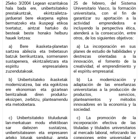
25eko 3/2004 Legean ezarritakoa
25 de febrero, del Sistema
hala bada ere, unibertsitateko
Universitario Vasco, la formación
prestakuntzak, ekintzailetza-
universitaria, con el fin de
jarduerari bere ekarpena egitea
garantizar su aportación a la
bermatzeko eta ikuspegi etikoa
actividad emprendedora e
txertatuz, aintzat hartuko du
incluyendo la perspectiva ética,
besteak beste honako helburu
atenderá a la consecución, entre
hauek lortzea:
otros, de los siguientes objetivos:
a) Bere ikasketa-planetan
a) La incorporación en sus
sartzea abilezia eta trebetasun
planes de estudio de habilidades y
batzuk berrikuntzara, sormenaren
destrezas orientadas a la
sustapenera, ekintzailetzara eta
innovación, el fomento de la
espiritu enpresarialera
creatividad, el emprendimiento y
zuzendutakoak.
el espíritu empresarial.
b) Unibertsitateko ikasketak
b) La modernización y
modernizatzea, bai eta egokitzea
adaptación de las enseñanzas
ere ekonomian eta gizartean
universitarias a la producción de
berritzaileak diren produktu-
productos, servicios,
ekoizpen, zerbitzu, planteamendu
planteamientos y métodos
eta metodoetara.
innovadores en la economía y la
sociedad.
c) Unibertsitateko tituludunak
c) La promoción de la
lan-merkatuan modu efektiboan
incorporación efectiva de las
sar daitezen sustatzea,
tituladas y titulados universitarios
unibertsitatearen eta enpresaren
al mercado laboral, reforzando las
arteko loturak sendotuz, arreta
conexiones entre universidad y