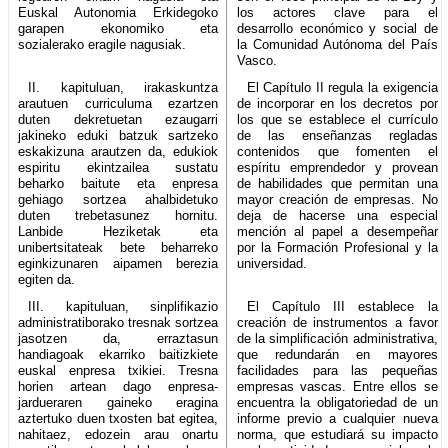
Euskal Autonomia Erkidegoko
los actores clave para el
garapen ekonomiko eta
desarrollo económico y social de
sozialerako eragile nagusiak.
la Comunidad Autónoma del País
Vasco.
II. kapituluan, irakaskuntza
El Capítulo II regula la exigencia
arautuen curriculuma ezartzen
de incorporar en los decretos por
duten dekretuetan ezaugarri
los que se establece el currículo
jakineko eduki batzuk sartzeko
de las enseñanzas regladas
eskakizuna arautzen da, edukiok
contenidos que fomenten el
espiritu ekintzailea sustatu
espíritu emprendedor y provean
beharko baitute eta enpresa
de habilidades que permitan una
gehiago sortzea ahalbidetuko
mayor creación de empresas. No
duten trebetasunez hornitu.
deja de hacerse una especial
Lanbide Heziketak eta
mención al papel a desempeñar
unibertsitateak bete beharreko
por la Formación Profesional y la
eginkizunaren aipamen berezia
universidad.
egiten da.
III. kapituluan, sinplifikazio
El Capítulo III establece la
administratiborako tresnak sortzea
creación de instrumentos a favor
jasotzen da, erraztasun
de la simplificación administrativa,
handiagoak ekarriko baitizkiete
que redundarán en mayores
euskal enpresa txikiei. Tresna
facilidades para las pequeñas
horien artean dago enpresa-
empresas vascas. Entre ellos se
jardueraren gaineko eragina
encuentra la obligatoriedad de un
aztertuko duen txosten bat egitea,
informe previo a cualquier nueva
nahitaez, edozein arau onartu
norma, que estudiará su impacto