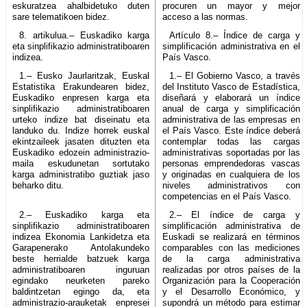
eskuratzea ahalbidetuko duten
procuren un mayor y mejor
sare telematikoen bidez.
acceso a las normas.
8. artikulua.– Euskadiko karga
Artículo 8.– Índice de carga y
eta sinplifikazio administratiboaren
simplificación administrativa en el
indizea.
País Vasco.
1.– Eusko Jaurlaritzak, Euskal
1.– El Gobierno Vasco, a través
Estatistika Erakundearen bidez,
del Instituto Vasco de Estadística,
Euskadiko enpresen karga eta
diseñará y elaborará un índice
sinplifikazio administratiboaren
anual de carga y simplificación
urteko indize bat diseinatu eta
administrativa de las empresas en
landuko du. Indize horrek euskal
el País Vasco. Este índice deberá
ekintzaileek jasaten dituzten eta
contemplar todas las cargas
Euskadiko edozein administrazio-
administrativas soportadas por las
maila eskudunetan sortutako
personas emprendedoras vascas
karga administratibo guztiak jaso
y originadas en cualquiera de los
beharko ditu.
niveles administrativos con
competencias en el País Vasco.
2.– Euskadiko karga eta
2.– El índice de carga y
sinplifikazio administratiboaren
simplificación administrativa de
indizea Ekonomia Lankidetza eta
Euskadi se realizará en términos
Garapenerako Antolakundeko
comparables con las mediciones
beste herrialde batzuek karga
de la carga administrativa
administratiboaren inguruan
realizadas por otros países de la
egindako neurketen pareko
Organización para la Cooperación
baldintzetan egingo da, eta
y el Desarrollo Económico, y
administrazio-arauketak enpresei
supondrá un método para estimar