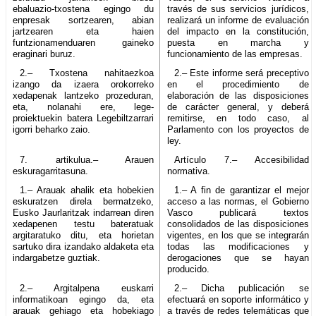
ebaluazio-txostena egingo du
través de sus servicios jurídicos,
enpresak sortzearen, abian
realizará un informe de evaluación
jartzearen eta haien
del impacto en la constitución,
funtzionamenduaren gaineko
puesta en marcha y
eraginari buruz.
funcionamiento de las empresas.
2.– Txostena nahitaezkoa
2.– Este informe será preceptivo
izango da izaera orokorreko
en el procedimiento de
xedapenak lantzeko prozeduran,
elaboración de las disposiciones
eta, nolanahi ere, lege-
de carácter general, y deberá
proiektuekin batera Legebiltzarrari
remitirse, en todo caso, al
igorri beharko zaio.
Parlamento con los proyectos de
ley.
7. artikulua.– Arauen
Artículo 7.– Accesibilidad
eskuragarritasuna.
normativa.
1.– Arauak ahalik eta hobekien
1.– A fin de garantizar el mejor
eskuratzen direla bermatzeko,
acceso a las normas, el Gobierno
Eusko Jaurlaritzak indarrean diren
Vasco publicará textos
xedapenen testu bateratuak
consolidados de las disposiciones
argitaratuko ditu, eta horietan
vigentes, en los que se integrarán
sartuko dira izandako aldaketa eta
todas las modificaciones y
indargabetze guztiak.
derogaciones que se hayan
producido.
2.– Argitalpena euskarri
2.– Dicha publicación se
informatikoan egingo da, eta
efectuará en soporte informático y
arauak gehiago eta hobekiago
a través de redes telemáticas que