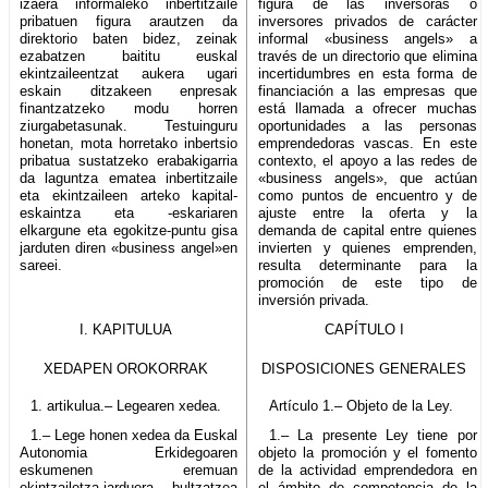
izaera informaleko inbertitzaile
figura de las inversoras o
pribatuen figura arautzen da
inversores privados de carácter
direktorio baten bidez, zeinak
informal «business angels» a
ezabatzen baititu euskal
través de un directorio que elimina
ekintzaileentzat aukera ugari
incertidumbres en esta forma de
eskain ditzakeen enpresak
financiación a las empresas que
finantzatzeko modu horren
está llamada a ofrecer muchas
ziurgabetasunak. Testuinguru
oportunidades a las personas
honetan, mota horretako inbertsio
emprendedoras vascas. En este
pribatua sustatzeko erabakigarria
contexto, el apoyo a las redes de
da laguntza ematea inbertitzaile
«business angels», que actúan
eta ekintzaileen arteko kapital-
como puntos de encuentro y de
eskaintza eta -eskariaren
ajuste entre la oferta y la
elkargune eta egokitze-puntu gisa
demanda de capital entre quienes
jarduten diren «business angel»en
invierten y quienes emprenden,
sareei.
resulta determinante para la
promoción de este tipo de
inversión privada.
I. KAPITULUA
CAPÍTULO I
XEDAPEN OROKORRAK
DISPOSICIONES GENERALES
1. artikulua.– Legearen xedea.
Artículo 1.– Objeto de la Ley.
1.– Lege honen xedea da Euskal
1.– La presente Ley tiene por
Autonomia Erkidegoaren
objeto la promoción y el fomento
eskumenen eremuan
de la actividad emprendedora en
ekintzailetza-jarduera bultzatzea
el ámbito de competencia de la