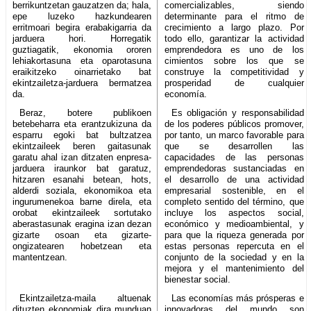
berrikuntzetan gauzatzen da; hala,
comercializables, siendo
epe luzeko hazkundearen
determinante para el ritmo de
erritmoari begira erabakigarria da
crecimiento a largo plazo. Por
jarduera hori. Horregatik
todo ello, garantizar la actividad
guztiagatik, ekonomia ororen
emprendedora es uno de los
lehiakortasuna eta oparotasuna
cimientos sobre los que se
eraikitzeko oinarrietako bat
construye la competitividad y
ekintzailetza-jarduera bermatzea
prosperidad de cualquier
da.
economía.
Beraz, botere publikoen
Es obligación y responsabilidad
betebeharra eta erantzukizuna da
de los poderes públicos promover,
esparru egoki bat bultzatzea
por tanto, un marco favorable para
ekintzaileek beren gaitasunak
que se desarrollen las
garatu ahal izan ditzaten enpresa-
capacidades de las personas
jarduera iraunkor bat garatuz,
emprendedoras sustanciadas en
hitzaren esanahi betean, hots,
el desarrollo de una actividad
alderdi soziala, ekonomikoa eta
empresarial sostenible, en el
ingurumenekoa barne direla, eta
completo sentido del término, que
orobat ekintzaileek sortutako
incluye los aspectos social,
aberastasunak eragina izan dezan
económico y medioambiental, y
gizarte osoan eta gizarte-
para que la riqueza generada por
ongizatearen hobetzean eta
estas personas repercuta en el
mantentzean.
conjunto de la sociedad y en la
mejora y el mantenimiento del
bienestar social.
Ekintzailetza-maila altuenak
Las economías más prósperas e
dituzten ekonomiak dira munduan
innovadoras del mundo son