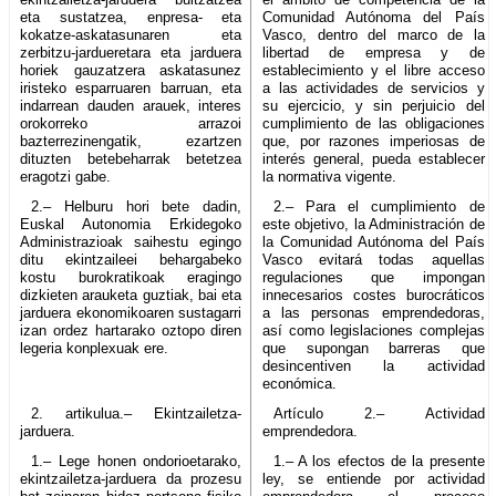
eta sustatzea, enpresa- eta
Comunidad Autónoma del País
kokatze-askatasunaren eta
Vasco, dentro del marco de la
zerbitzu-jardueretara eta jarduera
libertad de empresa y de
horiek gauzatzera askatasunez
establecimiento y el libre acceso
iristeko esparruaren barruan, eta
a las actividades de servicios y
indarrean dauden arauek, interes
su ejercicio, y sin perjuicio del
orokorreko arrazoi
cumplimiento de las obligaciones
bazterrezinengatik, ezartzen
que, por razones imperiosas de
dituzten betebeharrak betetzea
interés general, pueda establecer
eragotzi gabe.
la normativa vigente.
2.– Helburu hori bete dadin,
2.– Para el cumplimiento de
Euskal Autonomia Erkidegoko
este objetivo, la Administración de
Administrazioak saihestu egingo
la Comunidad Autónoma del País
ditu ekintzaileei behargabeko
Vasco evitará todas aquellas
kostu burokratikoak eragingo
regulaciones que impongan
dizkieten arauketa guztiak, bai eta
innecesarios costes burocráticos
jarduera ekonomikoaren sustagarri
a las personas emprendedoras,
izan ordez hartarako oztopo diren
así como legislaciones complejas
legeria konplexuak ere.
que supongan barreras que
desincentiven la actividad
económica.
2. artikulua.– Ekintzailetza-
Artículo 2.– Actividad
jarduera.
emprendedora.
1.– Lege honen ondorioetarako,
1.– A los efectos de la presente
ekintzailetza-jarduera da prozesu
ley, se entiende por actividad