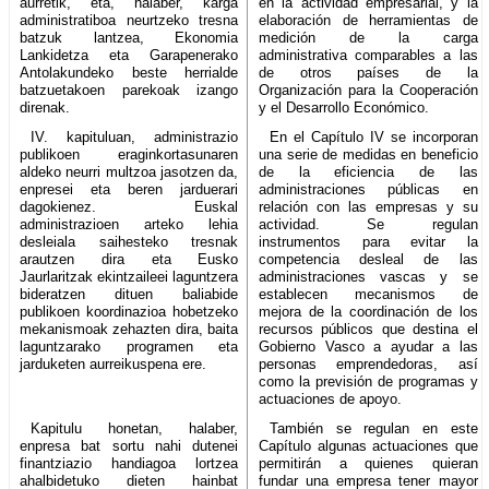
aurretik, eta, halaber, karga
en la actividad empresarial, y la
administratiboa neurtzeko tresna
elaboración de herramientas de
batzuk lantzea, Ekonomia
medición de la carga
Lankidetza eta Garapenerako
administrativa comparables a las
Antolakundeko beste herrialde
de otros países de la
batzuetakoen parekoak izango
Organización para la Cooperación
direnak.
y el Desarrollo Económico.
IV. kapituluan, administrazio
En el Capítulo IV se incorporan
publikoen eraginkortasunaren
una serie de medidas en beneficio
aldeko neurri multzoa jasotzen da,
de la eficiencia de las
enpresei eta beren jarduerari
administraciones públicas en
dagokienez. Euskal
relación con las empresas y su
administrazioen arteko lehia
actividad. Se regulan
desleiala saihesteko tresnak
instrumentos para evitar la
arautzen dira eta Eusko
competencia desleal de las
Jaurlaritzak ekintzaileei laguntzera
administraciones vascas y se
bideratzen dituen baliabide
establecen mecanismos de
publikoen koordinazioa hobetzeko
mejora de la coordinación de los
mekanismoak zehazten dira, baita
recursos públicos que destina el
laguntzarako programen eta
Gobierno Vasco a ayudar a las
jarduketen aurreikuspena ere.
personas emprendedoras, así
como la previsión de programas y
actuaciones de apoyo.
Kapitulu honetan, halaber,
También se regulan en este
enpresa bat sortu nahi dutenei
Capítulo algunas actuaciones que
finantziazio handiagoa lortzea
permitirán a quienes quieran
ahalbidetuko dieten hainbat
fundar una empresa tener mayor