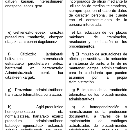
datuen kasuan, interesdunaren
incorporados de oficio mediante la
onespena izanez gero.
utilización de medios telemáticos,
siempre que, en el caso de datos
de carácter personal, se cuente
con el consentimiento de la
persona interesada.
e) Gehienezko epeak murriztea
e) La reducción de los plazos
prozeduren tramitazio, ebazpen
máximos de tramitación,
eta jakinarazpenari dagokionez.
resolución y notificación de los
procedimientos.
f) Ofiziozko jarduketak
f) El impulso de actuaciones de
bultzatzea interesdunak
oficio que sustituyan la actuación
eskatutako jarduketaren ordez,
a instancia de parte, a fin de no
herritarrari ez harrarazteko
mantener cargas administrativas
Administrazioak berak har
para la ciudadanía que pueden
ditzakeen kargak.
asumirse por la propia
Administración.
g) Prozedura administratiboen
g) El impulso de la tramitación
tramitazio telematikoa bultzatzea.
telemática de los procedimientos
administrativos.
h) Agiri-produkzioa
h) La homogeneización y
homogeneizatzea eta
normalización de la producción
normalizatzea, hartarako ezarriz
documental, a través de la
prozedura administratiboen
implantación de catálogos
katalogo eguneratuak, eskaerak
actualizados de procedimientos