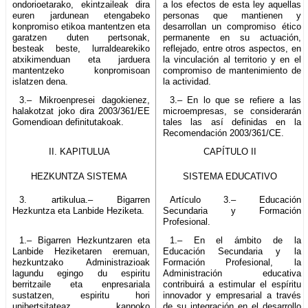
ondorioetarako, ekintzaileak dira
a los efectos de esta ley aquellas
euren jardunean etengabeko
personas que mantienen y
konpromiso etikoa mantentzen eta
desarrollan un compromiso ético
garatzen duten pertsonak,
permanente en su actuación,
besteak beste, lurraldearekiko
reflejado, entre otros aspectos, en
atxikimenduan eta jarduera
la vinculación al territorio y en el
mantentzeko konpromisoan
compromiso de mantenimiento de
islatzen dena.
la actividad.
3.– Mikroenpresei dagokienez,
3.– En lo que se refiere a las
halakotzat joko dira 2003/361/EE
microempresas, se considerarán
Gomendioan definitutakoak.
tales las así definidas en la
Recomendación 2003/361/CE.
II. KAPITULUA
CAPÍTULO II
HEZKUNTZA SISTEMA
SISTEMA EDUCATIVO
3. artikulua.– Bigarren
Artículo 3.– Educación
Hezkuntza eta Lanbide Heziketa.
Secundaria y Formación
Profesional.
1.– Bigarren Hezkuntzaren eta
1.– En el ámbito de la
Lanbide Heziketaren eremuan,
Educación Secundaria y la
hezkuntzako Administrazioak
Formación Profesional, la
lagundu egingo du espiritu
Administración educativa
berritzaile eta enpresariala
contribuirá a estimular el espíritu
sustatzen, espiritu hori
innovador y empresarial a través
unibertsitateaz kanpoko
de su integración en el desarrollo