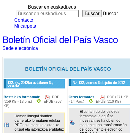
Buscar en euskadi.eus
Buscar
Contacto
Mi carpeta
Boletín Oficial del País Vasco
Sede electrónica
132. zk., 2012ko uztailaren 6a,
N.º
132
, viernes 6 de julio de 2012
ostirala
Bestelako formatuak:
PDF
Otros formatos:
PDF
(271 KB
(259 KB - 13 orri.)
EPUB
(207
- 14 Pág.)
EPUB
(210 KB)
KB)
El contenido de los otros
Hemen ikusgai dauden
formatos que aquí se
gainerako formatuen edukia
muestran, se ha obtenido
PDF dokumentu elektroniko
mediante una transformación
ofizial eta jatorrizkoa eraldatuz
del documento electrónico