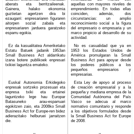
aberats eta berritzaileenak.
aquellas con mayores niveles de
Gainera, halako ekonomia
emprendimiento. En todas ellas
guztietan agertzen dira bi
coinciden, además, dos
ezaugarri: enpresariaren figuraren
circunstancias: un amplio
aitorpen sozial zabala eta
reconocimiento social a la figura
enpresariaren jarduera garatzeko
del empresario o empresaria y un
esparru egokia.
marco propicio al desarrollo de su
actividad.
Ez da kasualitatea Ameriketako
No es casualidad que ya en
Estatu Batuek jadanik 1953an
1953 los Estados Unidos de
Small Business Act aldarrikatu
América promulgaran la Small
izana botere publikoek enpresari
Business Act para apoyar desde
txikiei laguntza emateko.
los poderes públicos a los
pequeños empresarios y
empresarias.
Euskal Autonomia Erkidegoko
Esta Ley de apoyo al proceso
enpresak sortzeko prozesuari eta
de creación empresarial y a la
enpresa txiki eta ertainei
pequeña y mediana empresa de la
laguntzeko lege hau Europar
Comunidad Autónoma del País
Batasuneko arau-esparruari
Vasco se adecua al marco
egokitzen zaio, eta 2008ko Small
normativo comunitario y responde
Business Act for Europe-ren bidez
a los objetivos formulados desde
adierazitako helburuei jarraitzen
la Small Business Act for Europe
die.
de 2008.