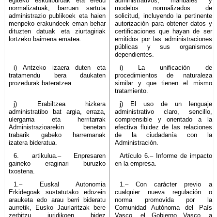
egiteko eskuliburuak eta eredu
administrativos, manuales y
normalizatuak, barruan sartuta
modelos normalizados de
administrazio publikoek eta haien
solicitud, incluyendo la pertinente
menpeko erakundeek eman behar
autorización para obtener datos y
dituzten datuak eta ziurtagiriak
certificaciones que hayan de ser
lortzeko baimena ematea.
emitidos por las administraciones
públicas y sus organismos
dependientes.
i) Antzeko izaera duten eta
i) La unificación de
tratamendu bera daukaten
procedimientos de naturaleza
prozedurak bateratzea.
similar y que tienen el mismo
tratamiento.
j) Erabiltzea hizkera
j) El uso de un lenguaje
administratibo bat argia, erraza,
administrativo claro, sencillo,
ulergarria eta herritarrak
comprensible y orientado a la
Administrazioarekin benetan
efectiva fluidez de las relaciones
trabarik gabeko harremanak
de la ciudadanía con la
izatera bideratua.
Administración.
6. artikulua.– Enpresaren
Artículo 6.– Informe de impacto
gaineko eraginari buruzko
en la empresa.
txostena.
1.– Euskal Autonomia
1.– Con carácter previo a
Erkidegoak sustatutako edozein
cualquier nueva regulación o
arauketa edo arau berri bideratu
norma promovida por la
aurretik, Eusko Jaurlaritzak bere
Comunidad Autónoma del País
zerbitzu juridikoen bidez
Vasco, el Gobierno Vasco, a