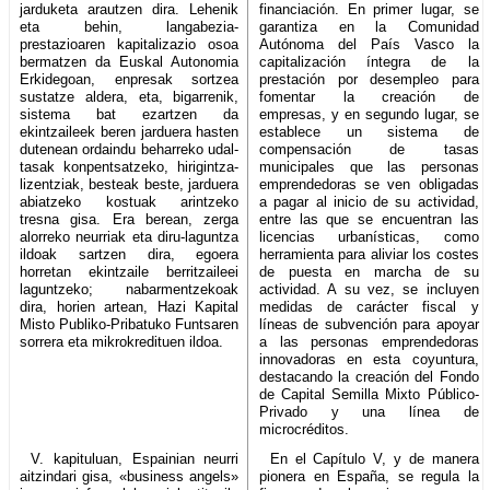
jarduketa arautzen dira. Lehenik
financiación. En primer lugar, se
eta behin, langabezia-
garantiza en la Comunidad
prestazioaren kapitalizazio osoa
Autónoma del País Vasco la
bermatzen da Euskal Autonomia
capitalización íntegra de la
Erkidegoan, enpresak sortzea
prestación por desempleo para
sustatze aldera, eta, bigarrenik,
fomentar la creación de
sistema bat ezartzen da
empresas, y en segundo lugar, se
ekintzaileek beren jarduera hasten
establece un sistema de
dutenean ordaindu beharreko udal-
compensación de tasas
tasak konpentsatzeko, hirigintza-
municipales que las personas
lizentziak, besteak beste, jarduera
emprendedoras se ven obligadas
abiatzeko kostuak arintzeko
a pagar al inicio de su actividad,
tresna gisa. Era berean, zerga
entre las que se encuentran las
alorreko neurriak eta diru-laguntza
licencias urbanísticas, como
ildoak sartzen dira, egoera
herramienta para aliviar los costes
horretan ekintzaile berritzaileei
de puesta en marcha de su
laguntzeko; nabarmentzekoak
actividad. A su vez, se incluyen
dira, horien artean, Hazi Kapital
medidas de carácter fiscal y
Misto Publiko-Pribatuko Funtsaren
líneas de subvención para apoyar
sorrera eta mikrokredituen ildoa.
a las personas emprendedoras
innovadoras en esta coyuntura,
destacando la creación del Fondo
de Capital Semilla Mixto Público-
Privado y una línea de
microcréditos.
V. kapituluan, Espainian neurri
En el Capítulo V, y de manera
aitzindari gisa, «business angels»
pionera en España, se regula la