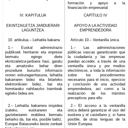
formación y apoyo a la
financiación empresarial.
IV. KAPITULUA
CAPÍTULO IV
EKINTZAILETZA JARDUERARI
APOYO A LA ACTIVIDAD
LAGUNTZEA
EMPRENDEDORA
10. artikulua.– Leihatila bakarra.
Artículo 10.– Ventanilla única.
1.– Euskal administrazio
1.– Las administraciones
publikoek herritarrei eta enpresei
públicas vascas garantizarán que
bermatu egingo diete
la ciudadanía y las empresas
ekintzailetza-jarduera hasi, garatu
puedan acceder, a través de una
eta amaitzeko behar diren
ventanilla única y por medios
prozedurei buruzko informazio
electrónicos, a toda la información
ororen eskuragarritasuna, leihatila
sobre los procedimientos
bakarraren bidez eta bitarteko
necesarios para el inicio, ejercicio
elektronikoen bidez, bai eta
y conclusión de una actividad
horretarako nahitaezko tramiteak
emprendedora, así como a la
egiteko bidea ere.
realización de los trámites
preceptivos para ello.
2.– Leihatila bakarrera irispidea
2.– El acceso a la ventanilla
izateko, euskararen eta
única deberá garantizar el uso del
gaztelaniaren erabilera bermatu
euskera y el castellano y, si fuera
beharko da, bai eta, posible balitz,
posible, de otras lenguas de la
Europar Batasuneko beste zenbait
Unión Europea.