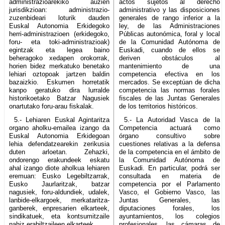
administrazioarekiko auzien
actos sujetos al derecho
jurisdikzioan: administrazio-
administrativo y las disposiciones
zuzenbideari loturik dauden
generales de rango inferior a la
Euskal Autonomia Erkidegoko
ley, de las Administraciones
herri-administrazioen (erkidegoko,
Públicas autonómica, foral y local
foru- eta toki-administrazioak)
de la Comunidad Autónoma de
egintzak eta legea baino
Euskadi, cuando de ellos se
beheragoko xedapen orokorrak,
deriven obstáculos al
horien bidez merkatuko benetako
mantenimiento de una
lehiari oztopoak jartzen baldin
competencia efectiva en los
bazaizkio. Eskumen horretatik
mercados. Se exceptúan de dicha
kanpo geratuko dira lurralde
competencia las normas forales
historikoetako Batzar Nagusiek
fiscales de las Juntas Generales
onartutako foru-arau fiskalak.
de los territorios históricos.
5.- Lehiaren Euskal Agintaritza
5.- La Autoridad Vasca de la
organo aholku-emailea izango da
Competencia actuará como
Euskal Autonomia Erkidegoan
órgano consultivo sobre
lehia defendatzearekin zerikusia
cuestiones relativas a la defensa
duten arloetan. Zehazki,
de la competencia en el ámbito de
ondorengo erakundeek eskatu
la Comunidad Autónoma de
ahal izango diote aholkua lehiaren
Euskadi. En particular, podrá ser
eremuan: Eusko Legebiltzarrak,
consultada en materia de
Eusko Jaurlaritzak, batzar
competencia por el Parlamento
nagusiek, foru-aldundiek, udalek,
Vasco, el Gobierno Vasco, las
lanbide-elkargoek, merkataritza-
Juntas Generales, las
ganberek, enpresarien elkarteek,
diputaciones forales, los
sindikatuek, eta kontsumitzaile
ayuntamientos, los colegios
nahiz erabiltzaileen elkarteek.
profesionales, las cámaras de