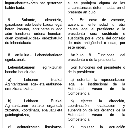
inguruabarretakoren bat gertatzen
si se produjera alguna de las
baldin bada.
circunstancias determinadas en el
presente artículo.
9.- Bakante, absentzia,
9.- En caso de vacante,
gaixotasun edo beste kausa legal
ausencia, enfermedad u otra
baten kasuan, antzinatasun edo
causa legal el presidente o la
adin handiena -ordena honetan-
presidenta será sustituido o
duen kontseilukideak ordezkatuko
sustituida por el vocal del consejo
du lehendakaria.
de más antigüedad o edad, por
este orden.
8. artikulua.- Lehendakariaren
Artículo 8. Funciones del
eginkizunak.
presidente o de la presidenta
Lehendakariaren eginkizunak
Son funciones del presidente o
honako hauek dira:
de la presidenta:
a) Lehiaren Euskal
a) ostentar la representación
Agintaritzaren lege- eta erakunde-
legal e institucional de la
ordezkaria izatea,
Autoridad Vasca de la
Competencia,
b) Lehiaren Euskal
b) ejercer la dirección,
Agintaritzaren baitako organoak
coordinación, evaluación y
zuzendu, koordinatu, ebaluatu eta
supervisión de los órganos de la
gainbegiratzea,
Autoridad Vasca de la
Competencia,
c) agintaritzaren ikuskatze-
c) impulsar la actuación