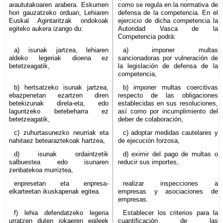
araututakoaren arabera. Eskumen
como se regula en la normativa de
hori gauzatzeko orduan, Lehiaren
defensa de la competencia. En el
Euskal Agintaritzak ondokoak
ejercicio de dicha competencia la
egiteko aukera izango du:
Autoridad Vasca de la
Competencia podrá:
a) isunak jartzea, lehiaren
a) imponer multas
aldeko legeriak dioena ez
sancionadoras por vulneración de
betetzeagatik,
la legislación de defensa de la
competencia,
b) hertsatzeko isunak jartzea,
b) imponer multas coercitivas
ebazpenetan ezartzen diren
respecto de las obligaciones
betekizunak direla-eta, edo
establecidas en sus resoluciones,
laguntzeko betebeharra ez
así como por incumplimiento del
betetzeagatik,
deber de colaboración,
c) zuhurtasunezko neurriak eta
c) adoptar medidas cautelares y
nahitaez betearaztekoak hartzea,
de ejecución forzosa,
d) isunak ordaintzetik
d) eximir del pago de multas o
salbuestea edo isunaren
reducir sus importes,
zenbatekoa murriztea,
enpresetan eta enpresa-
realizar inspecciones a
elkarteetan ikuskapenak egitea.
empresas y asociaciones de
empresas.
f) lehia defendatzeko legeria
Establecer los criterios para la
urratzen duten jokaeren egileek
cuantificación de las