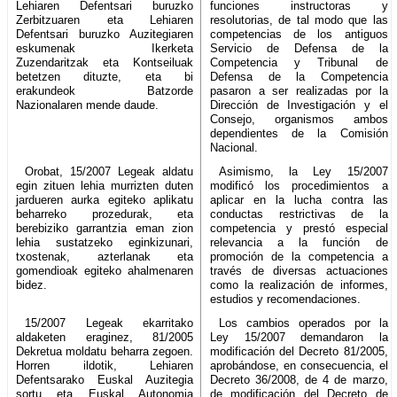
Lehiaren Defentsari buruzko
funciones instructoras y
Zerbitzuaren eta Lehiaren
resolutorias, de tal modo que las
Defentsari buruzko Auzitegiaren
competencias de los antiguos
eskumenak Ikerketa
Servicio de Defensa de la
Zuzendaritzak eta Kontseiluak
Competencia y Tribunal de
betetzen dituzte, eta bi
Defensa de la Competencia
erakundeok Batzorde
pasaron a ser realizadas por la
Nazionalaren mende daude.
Dirección de Investigación y el
Consejo, organismos ambos
dependientes de la Comisión
Nacional.
Orobat, 15/2007 Legeak aldatu
Asimismo, la Ley 15/2007
egin zituen lehia murrizten duten
modificó los procedimientos a
jardueren aurka egiteko aplikatu
aplicar en la lucha contra las
beharreko prozedurak, eta
conductas restrictivas de la
berebiziko garrantzia eman zion
competencia y prestó especial
lehia sustatzeko eginkizunari,
relevancia a la función de
txostenak, azterlanak eta
promoción de la competencia a
gomendioak egiteko ahalmenaren
través de diversas actuaciones
bidez.
como la realización de informes,
estudios y recomendaciones.
15/2007 Legeak ekarritako
Los cambios operados por la
aldaketen eraginez, 81/2005
Ley 15/2007 demandaron la
Dekretua moldatu beharra zegoen.
modificación del Decreto 81/2005,
Horren ildotik, Lehiaren
aprobándose, en consecuencia, el
Defentsarako Euskal Auzitegia
Decreto 36/2008, de 4 de marzo,
sortu eta Euskal Autonomia
de modificación del Decreto de