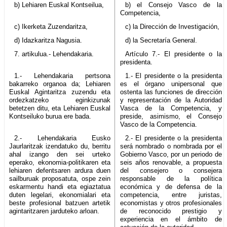
b) Lehiaren Euskal Kontseilua,
b) el Consejo Vasco de la
Competencia,
c) Ikerketa Zuzendaritza,
c) la Dirección de Investigación,
d) Idazkaritza Nagusia.
d) la Secretaría General.
7. artikulua.- Lehendakaria.
Artículo 7.- El presidente o la
presidenta.
1.- Lehendakaria pertsona
1.- El presidente o la presidenta
bakarreko organoa da; Lehiaren
es el órgano unipersonal que
Euskal Agintaritza zuzendu eta
ostenta las funciones de dirección
ordezkatzeko eginkizunak
y representación de la Autoridad
betetzen ditu, eta Lehiaren Euskal
Vasca de la Competencia, y
Kontseiluko burua ere bada.
preside, asimismo, el Consejo
Vasco de la Competencia.
2.- Lehendakaria Eusko
2.- El presidente o la presidenta
Jaurlaritzak izendatuko du, berritu
será nombrado o nombrada por el
ahal izango den sei urteko
Gobierno Vasco, por un periodo de
eperako, ekonomia-politikaren eta
seis años renovable, a propuesta
lehiaren defentsaren ardura duen
del consejero o consejera
sailburuak proposatuta, ospe zein
responsable de la política
eskarmentu handi eta egiaztatua
económica y de defensa de la
duten legelari, ekonomialari eta
competencia, entre juristas,
beste profesional batzuen artetik
economistas y otros profesionales
agintaritzaren jarduteko arloan.
de reconocido prestigio y
experiencia en el ámbito de