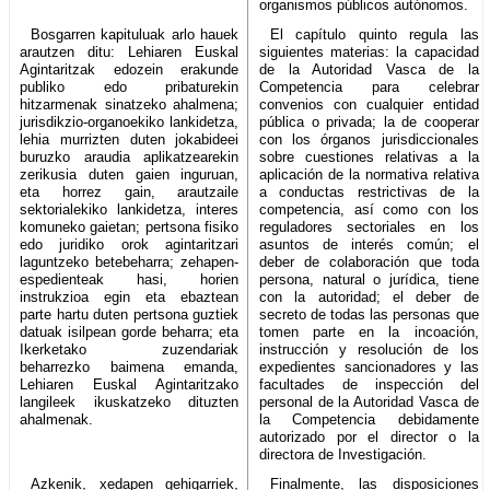
organismos públicos autónomos.
Bosgarren kapituluak arlo hauek
El capítulo quinto regula las
arautzen ditu: Lehiaren Euskal
siguientes materias: la capacidad
Agintaritzak edozein erakunde
de la Autoridad Vasca de la
publiko edo pribaturekin
Competencia para celebrar
hitzarmenak sinatzeko ahalmena;
convenios con cualquier entidad
jurisdikzio-organoekiko lankidetza,
pública o privada; la de cooperar
lehia murrizten duten jokabideei
con los órganos jurisdiccionales
buruzko araudia aplikatzearekin
sobre cuestiones relativas a la
zerikusia duten gaien inguruan,
aplicación de la normativa relativa
eta horrez gain, arautzaile
a conductas restrictivas de la
sektorialekiko lankidetza, interes
competencia, así como con los
komuneko gaietan; pertsona fisiko
reguladores sectoriales en los
edo juridiko orok agintaritzari
asuntos de interés común; el
laguntzeko betebeharra; zehapen-
deber de colaboración que toda
espedienteak hasi, horien
persona, natural o jurídica, tiene
instrukzioa egin eta ebaztean
con la autoridad; el deber de
parte hartu duten pertsona guztiek
secreto de todas las personas que
datuak isilpean gorde beharra; eta
tomen parte en la incoación,
Ikerketako zuzendariak
instrucción y resolución de los
beharrezko baimena emanda,
expedientes sancionadores y las
Lehiaren Euskal Agintaritzako
facultades de inspección del
langileek ikuskatzeko dituzten
personal de la Autoridad Vasca de
ahalmenak.
la Competencia debidamente
autorizado por el director o la
directora de Investigación.
Azkenik, xedapen gehigarriek,
Finalmente, las disposiciones