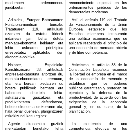
modernoen ordenamendu
reconocimiento especial en los
juridikoetan.
ordenamientos jurídicos de las
democracias modernas.
Adibidez, Europar Batasunaren
Así, el artículo 119 del Tratado
Funtzionamenduari buruzko
de Funcionamiento de la Unión
Tratatuaren 119. artikuluak
Europea establece que los
ezartzen du estatu kideek
Estados miembros instaurarán
indarrean jarri behar dutela
una política económica que se
merkatu-ekonomia irekiaren eta
aplicará respetando el principio de
lehia askearen printzipioa
una economía de mercado abierta
errespetatuz aplikatuko den
y de libre competencia.
ekonomia-politika.
Halaber, Espainiako
Asimismo, el artículo 38 de la
Konstituzioaren 38. artikuluak
Constitución Española reconoce
enpresa-askatasuna aitortzen du,
la libertad de empresa en el marco
merkatu-ekonomiaren eremuan,
de la economía de mercado y
eta, era berean, xedatzen du
establece que los poderes
botere publikoek bermatu eta
públicos garantizan y protegen su
babesten dituztela lehia-
ejercicio y la defensa de la
askatasuna gauzatzea eta
productividad, de acuerdo con las
produktibitatea defendatzea,
exigencias de la economía
betiere ekonomia orokorraren eta,
general y, en su caso, de la
hala behar duenean, plangintzaren
planificación.
eskakizunei kasu eginez.
Agente ekonomiko guztiek
La existencia de una
merkatuetan benetako lehia
competencia efectiva en los