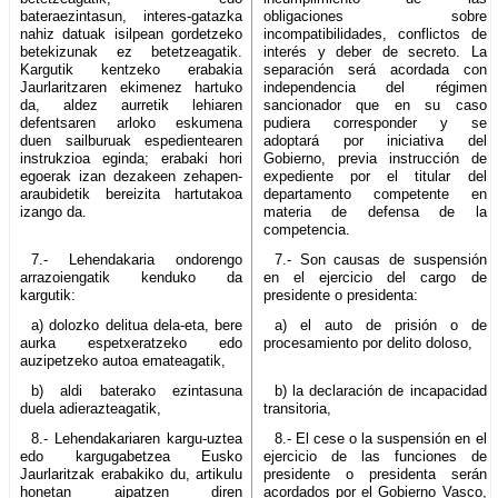
bateraezintasun, interes-gatazka
obligaciones sobre
nahiz datuak isilpean gordetzeko
incompatibilidades, conflictos de
betekizunak ez betetzeagatik.
interés y deber de secreto. La
Kargutik kentzeko erabakia
separación será acordada con
Jaurlaritzaren ekimenez hartuko
independencia del régimen
da, aldez aurretik lehiaren
sancionador que en su caso
defentsaren arloko eskumena
pudiera corresponder y se
duen sailburuak espedientearen
adoptará por iniciativa del
instrukzioa eginda; erabaki hori
Gobierno, previa instrucción de
egoerak izan dezakeen zehapen-
expediente por el titular del
araubidetik bereizita hartutakoa
departamento competente en
izango da.
materia de defensa de la
competencia.
7.- Lehendakaria ondorengo
7.- Son causas de suspensión
arrazoiengatik kenduko da
en el ejercicio del cargo de
kargutik:
presidente o presidenta:
a) dolozko delitua dela-eta, bere
a) el auto de prisión o de
aurka espetxeratzeko edo
procesamiento por delito doloso,
auzipetzeko autoa emateagatik,
b) aldi baterako ezintasuna
b) la declaración de incapacidad
duela adierazteagatik,
transitoria,
8.- Lehendakariaren kargu-uztea
8.- El cese o la suspensión en el
edo kargugabetzea Eusko
ejercicio de las funciones de
Jaurlaritzak erabakiko du, artikulu
presidente o presidenta serán
honetan aipatzen diren
acordados por el Gobierno Vasco,