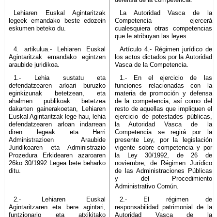
Lehiaren Euskal Agintaritzak
La Autoridad Vasca de la
legeek emandako beste edozein
Competencia ejercerá
eskumen beteko du.
cualesquiera otras competencias
que le atribuyan las leyes.
4. artikulua.- Lehiaren Euskal
Artículo 4.- Régimen jurídico de
Agintaritzak emandako egintzen
los actos dictados por la Autoridad
araubide juridikoa.
Vasca de la Competencia.
1.- Lehia sustatu eta
1.- En el ejercicio de las
defendatzearen arloari buruzko
funciones relacionadas con la
eginkizunak betetzean, eta
materia de promoción y defensa
ahalmen publikoak betetzea
de la competencia, así como del
dakarten gainerakoetan, Lehiaren
resto de aquellas que impliquen el
Euskal Agintaritzak lege hau, lehia
ejercicio de potestades públicas,
defendatzearen arloan indarrean
la Autoridad Vasca de la
diren legeak eta Herri
Competencia se regirá por la
Administrazioen Araubide
presente Ley, por la legislación
Juridikoaren eta Administrazio
vigente sobre competencia y por
Prozedura Erkidearen azaroaren
la Ley 30/1992, de 26 de
26ko 30/1992 Legea bete beharko
noviembre, de Régimen Jurídico
ditu.
de las Administraciones Públicas
y del Procedimiento
Administrativo Común.
2.- Lehiaren Euskal
2.- El régimen de
Agintaritzaren eta bere agintari,
responsabilidad patrimonial de la
funtzionario eta atxikitako
Autoridad Vasca de la