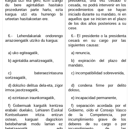
kargua utzi eta gero, ezin izango
presidenta, una vez cesado o
du bere agintaldian hasitako
cesada, no podrá intervenir en los
prozeduretan parte hartu, ezta
procedimientos que se hayan
kargua utzi eta hurrengo bi
iniciado durante su mandato, ni en
urteetan hasitakoetan ere.
aquellos que se inicien en el plazo
de los dos años posteriores a su
cese.
6.- Lehendakariak ondorengo
6.- El presidente o la presidenta
arrazoiengatik utziko du kargua:
cesará en su cargo por las
siguientes causas:
a) uko egiteagatik,
a) renuncia,
b) agintaldia amaitzeagatik,
b) expiración del plazo del
mandato,
c) bateraezintasuna
c) incompatibilidad sobrevenida,
sortzeagatik,
d) dolozko delitua dela-eta, zigor
d) condena firme por delito
irmoa jasotzeagatik,
doloso,
e) ezintasun iraunkorragatik,
e) incapacidad permanente,
f) Gobernuak kargutik kentzea
f) separación acordada por el
erabaki duelako, Lehiaren Euskal
Gobierno, oído el Consejo Vasco
Kontseiluaren iritzia entzun
de la Competencia, por
ostean, karguari dagozkion
incumplimiento grave de los
betebeharrak modu larrian ez
deberes de su cargo o por
betetzeagatik, edo
incumplimiento de las