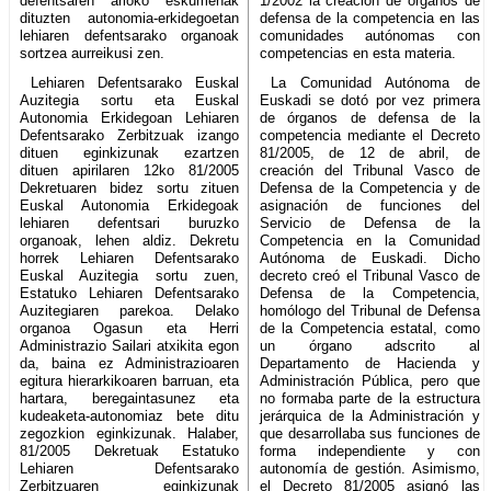
defentsaren arloko eskumenak
1/2002 la creación de órganos de
dituzten autonomia-erkidegoetan
defensa de la competencia en las
lehiaren defentsarako organoak
comunidades autónomas con
sortzea aurreikusi zen.
competencias en esta materia.
Lehiaren Defentsarako Euskal
La Comunidad Autónoma de
Auzitegia sortu eta Euskal
Euskadi se dotó por vez primera
Autonomia Erkidegoan Lehiaren
de órganos de defensa de la
Defentsarako Zerbitzuak izango
competencia mediante el Decreto
dituen eginkizunak ezartzen
81/2005, de 12 de abril, de
dituen apirilaren 12ko 81/2005
creación del Tribunal Vasco de
Dekretuaren bidez sortu zituen
Defensa de la Competencia y de
Euskal Autonomia Erkidegoak
asignación de funciones del
lehiaren defentsari buruzko
Servicio de Defensa de la
organoak, lehen aldiz. Dekretu
Competencia en la Comunidad
horrek Lehiaren Defentsarako
Autónoma de Euskadi. Dicho
Euskal Auzitegia sortu zuen,
decreto creó el Tribunal Vasco de
Estatuko Lehiaren Defentsarako
Defensa de la Competencia,
Auzitegiaren parekoa. Delako
homólogo del Tribunal de Defensa
organoa Ogasun eta Herri
de la Competencia estatal, como
Administrazio Sailari atxikita egon
un órgano adscrito al
da, baina ez Administrazioaren
Departamento de Hacienda y
egitura hierarkikoaren barruan, eta
Administración Pública, pero que
hartara, beregaintasunez eta
no formaba parte de la estructura
kudeaketa-autonomiaz bete ditu
jerárquica de la Administración y
zegozkion eginkizunak. Halaber,
que desarrollaba sus funciones de
81/2005 Dekretuak Estatuko
forma independiente y con
Lehiaren Defentsarako
autonomía de gestión. Asimismo,
Zerbitzuaren eginkizunak
el Decreto 81/2005 asignó las