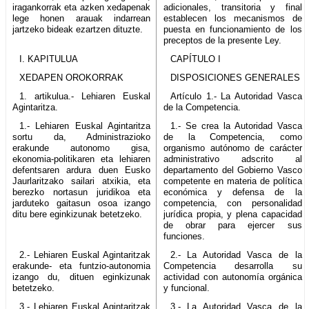
iragankorrak eta azken xedapenak
adicionales, transitoria y final
lege honen arauak indarrean
establecen los mecanismos de
jartzeko bideak ezartzen dituzte.
puesta en funcionamiento de los
preceptos de la presente Ley.
I. KAPITULUA
CAPÍTULO I
XEDAPEN OROKORRAK
DISPOSICIONES GENERALES
1. artikulua.- Lehiaren Euskal
Artículo 1.- La Autoridad Vasca
Agintaritza.
de la Competencia.
1.- Lehiaren Euskal Agintaritza
1.- Se crea la Autoridad Vasca
sortu da, Administrazioko
de la Competencia, como
erakunde autonomo gisa,
organismo autónomo de carácter
ekonomia-politikaren eta lehiaren
administrativo adscrito al
defentsaren ardura duen Eusko
departamento del Gobierno Vasco
Jaurlaritzako sailari atxikia, eta
competente en materia de política
berezko nortasun juridikoa eta
económica y defensa de la
jarduteko gaitasun osoa izango
competencia, con personalidad
ditu bere eginkizunak betetzeko.
jurídica propia, y plena capacidad
de obrar para ejercer sus
funciones.
2.- Lehiaren Euskal Agintaritzak
2.- La Autoridad Vasca de la
erakunde- eta funtzio-autonomia
Competencia desarrolla su
izango du, dituen eginkizunak
actividad con autonomía orgánica
betetzeko.
y funcional.
3.- Lehiaren Euskal Agintaritzak
3.- La Autoridad Vasca de la