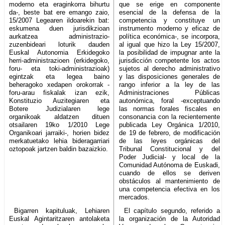
moderno eta eraginkorra bihurtu
que se erige en componente
da-, beste bat ere emango zaio,
esencial de la defensa de la
15/2007 Legearen ildoarekin bat:
competencia y constituye un
eskumena duen jurisdikzioan
instrumento moderno y eficaz de
aurkatzea administrazio-
política económica-, se incorpora,
zuzenbideari loturik dauden
al igual que hizo la Ley 15/2007,
Euskal Autonomia Erkidegoko
la posibilidad de impugnar ante la
herri-administrazioen (erkidegoko,
jurisdicción competente los actos
foru- eta toki-administrazioak)
sujetos al derecho administrativo
egintzak eta legea baino
y las disposiciones generales de
beheragoko xedapen orokorrak -
rango inferior a la ley de las
foru-arau fiskalak izan ezik,
Administraciones Públicas
Konstituzio Auzitegiaren eta
autonómica, foral -exceptuando
Botere Judizialaren lege
las normas forales fiscales en
organikoak aldatzen dituen
consonancia con la recientemente
otsailaren 19ko 1/2010 Lege
publicada Ley Orgánica 1/2010,
Organikoari jarraiki-, horien bidez
de 19 de febrero, de modificación
merkatuetako lehia bideragarriari
de las leyes orgánicas del
oztopoak jartzen baldin bazaizkio.
Tribunal Constitucional y del
Poder Judicial- y local de la
Comunidad Autónoma de Euskadi,
cuando de ellos se deriven
obstáculos al mantenimiento de
una competencia efectiva en los
mercados.
Bigarren kapituluak, Lehiaren
El capítulo segundo, referido a
Euskal Agintaritzaren antolaketa
la organización de la Autoridad