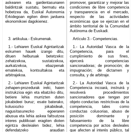
askearen eta gardentasunaren
promover, garantizar y mejorar las
baldintzak sustatu, bermatu eta
condiciones de libre competencia
hobetzea da, Euskal Autonomia
y transparencia en el mercado,
Erkidegoan egiten diren jarduera
respecto de las actividades
ekonomikoei dagokienez.
económicas que se ejerzan en el
ámbito territorial de la Comunidad
Autónoma de Euskadi.
3. artikulua.- Eskumenak.
Artículo 3.- Competencias.
1.- Lehiaren Euskal Agintaritzak
1.- La Autoridad Vasca de la
eskumen hauek izango ditu,
Competencia, para el
dituen helburuak betetzeko:
cumplimiento de sus fines,
zehatzekoa, sustatzekoa,
ejercerá competencias
aurkatzekoa, ebazpenak
sancionadoras; de promoción; de
ematekoa, kontsultakoa eta
impugnación; de dictamen y
arbitrajekoa.
consulta, y de arbitraje.
2.- Lehiaren Euskal Agintaritzak
2.- La Autoridad Vasca de la
zehapen-prozedurak ireki, haien
Competencia incoará, instruirá y
instrukzioa egin eta ebatziko ditu,
resolverá procedimientos
betiere lehia murrizten duten
sancionadores que tengan por
jokabideei buruz; esate baterako,
objeto conductas restrictivas de la
kolusiozko jokabideak,
competencia, tales como
nagusitasunezko egoeraren
conductas colusorias, abuso de
abusua eta lehia askea faltsutzea
posición dominante y
interes publikoari eragiten dioten
falseamiento de la libre
egintza desleialen bidez, lehia
competencia por actos desleales
defendatzeko araudian
que afecten al interés público, tal