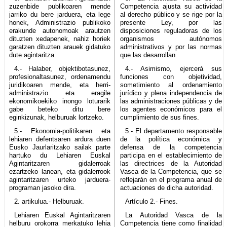
zuzenbide publikoaren mende
Competencia ajusta su actividad
jarriko du bere jarduera, eta lege
al derecho público y se rige por la
honek, Administrazio publikoko
presente Ley, por las
erakunde autonomoak arautzen
disposiciones reguladoras de los
dituzten xedapenek, nahiz horiek
organismos autónomos
garatzen dituzten arauek gidatuko
administrativos y por las normas
dute agintaritza.
que las desarrollan.
4.- Halaber, objektibotasunez,
4.- Asimismo, ejercerá sus
profesionaltasunez, ordenamendu
funciones con objetividad,
juridikoaren mende, eta herri-
sometimiento al ordenamiento
administrazio eta eragile
jurídico y plena independencia de
ekonomikoekiko inongo loturarik
las administraciones públicas y de
gabe beteko ditu bere
los agentes económicos para el
eginkizunak, helburuak lortzeko.
cumplimiento de sus fines.
5.- Ekonomia-politikaren eta
5.- El departamento responsable
lehiaren defentsaren ardura duen
de la política económica y
Eusko Jaurlaritzako sailak parte
defensa de la competencia
hartuko du Lehiaren Euskal
participa en el establecimiento de
Agintaritzaren gidalerroak
las directrices de la Autoridad
ezartzeko lanean, eta gidalerrook
Vasca de la Competencia, que se
agintaritzaren urteko jarduera-
reflejarán en el programa anual de
programan jasoko dira.
actuaciones de dicha autoridad.
2. artikulua.- Helburuak.
Artículo 2.- Fines.
Lehiaren Euskal Agintaritzaren
La Autoridad Vasca de la
helburu orokorra merkatuko lehia
Competencia tiene como finalidad