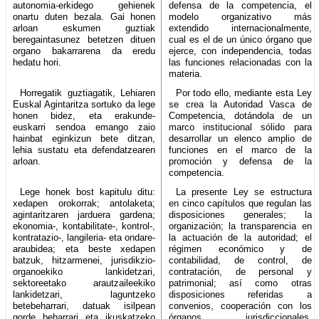
autonomia-erkidego gehienek
defensa de la competencia, el
onartu duten bezala. Gai honen
modelo organizativo más
arloan eskumen guztiak
extendido internacionalmente,
beregaintasunez betetzen dituen
cual es el de un único órgano que
organo bakarrarena da eredu
ejerce, con independencia, todas
hedatu hori.
las funciones relacionadas con la
materia.
Horregatik guztiagatik, Lehiaren
Por todo ello, mediante esta Ley
Euskal Agintaritza sortuko da lege
se crea la Autoridad Vasca de
honen bidez, eta erakunde-
Competencia, dotándola de un
euskarri sendoa emango zaio
marco institucional sólido para
hainbat eginkizun bete ditzan,
desarrollar un elenco amplio de
lehia sustatu eta defendatzearen
funciones en el marco de la
arloan.
promoción y defensa de la
competencia.
Lege honek bost kapitulu ditu:
La presente Ley se estructura
xedapen orokorrak; antolaketa;
en cinco capítulos que regulan las
agintaritzaren jarduera gardena;
disposiciones generales; la
ekonomia-, kontabilitate-, kontrol-,
organización; la transparencia en
kontratazio-, langileria- eta ondare-
la actuación de la autoridad; el
araubidea; eta beste xedapen
régimen económico y de
batzuk, hitzarmenei, jurisdikzio-
contabilidad, de control, de
organoekiko lankidetzari,
contratación, de personal y
sektoreetako arautzaileekiko
patrimonial; así como otras
lankidetzari, laguntzeko
disposiciones referidas a
betebeharrari, datuak isilpean
convenios, cooperación con los
gorde beharrari eta ikuskatzeko
órganos jurisdiccionales,