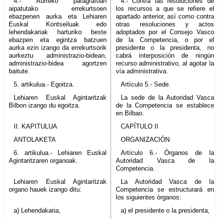
4.- Aurreko paragrafoan
4.- Contra las resoluciones de
aipatutako errekurtsoen
los recursos a que se refiere el
ebazpenen aurka eta Lehiaren
apartado anterior, así como contra
Euskal Kontseiluak edo
otras resoluciones y actos
lehendakariak harturiko beste
adoptados por el Consejo Vasco
ebazpen eta egintza batzuen
de la Competencia, o por el
aurka ezin izango da errekurtsorik
presidente o la presidenta, no
aurkeztu administrazio-bidean,
cabrá interposición de ningún
administrazio-bidea agortzen
recurso administrativo, al agotar la
baitute.
vía administrativa.
5. artikulua.- Egoitza.
Artículo 5.- Sede.
Lehiaren Euskal Agintaritzak
La sede de la Autoridad Vasca
Bilbon izango du egoitza.
de la Competencia se establece
en Bilbao.
II. KAPITULUA
CAPÍTULO II
ANTOLAKETA
ORGANIZACIÓN
6. artikulua.- Lehiaren Euskal
Artículo 6.- Órganos de la
Agintaritzaren organoak.
Autoridad Vasca de la
Competencia.
Lehiaren Euskal Agintaritzak
La Autoridad Vasca de la
organo hauek izango ditu:
Competencia se estructurará en
los siguientes órganos:
a) Lehendakaria,
a) el presidente o la presidenta,