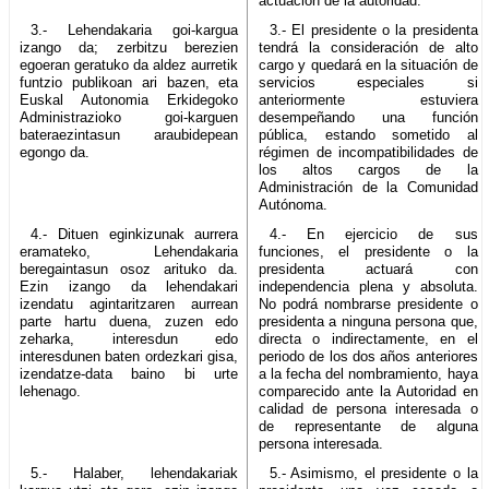
actuación de la autoridad.
3.- Lehendakaria goi-kargua
3.- El presidente o la presidenta
izango da; zerbitzu berezien
tendrá la consideración de alto
egoeran geratuko da aldez aurretik
cargo y quedará en la situación de
funtzio publikoan ari bazen, eta
servicios especiales si
Euskal Autonomia Erkidegoko
anteriormente estuviera
Administrazioko goi-karguen
desempeñando una función
bateraezintasun araubidepean
pública, estando sometido al
egongo da.
régimen de incompatibilidades de
los altos cargos de la
Administración de la Comunidad
Autónoma.
4.- Dituen eginkizunak aurrera
4.- En ejercicio de sus
eramateko, Lehendakaria
funciones, el presidente o la
beregaintasun osoz arituko da.
presidenta actuará con
Ezin izango da lehendakari
independencia plena y absoluta.
izendatu agintaritzaren aurrean
No podrá nombrarse presidente o
parte hartu duena, zuzen edo
presidenta a ninguna persona que,
zeharka, interesdun edo
directa o indirectamente, en el
interesdunen baten ordezkari gisa,
periodo de los dos años anteriores
izendatze-data baino bi urte
a la fecha del nombramiento, haya
lehenago.
comparecido ante la Autoridad en
calidad de persona interesada o
de representante de alguna
persona interesada.
5.- Halaber, lehendakariak
5.- Asimismo, el presidente o la