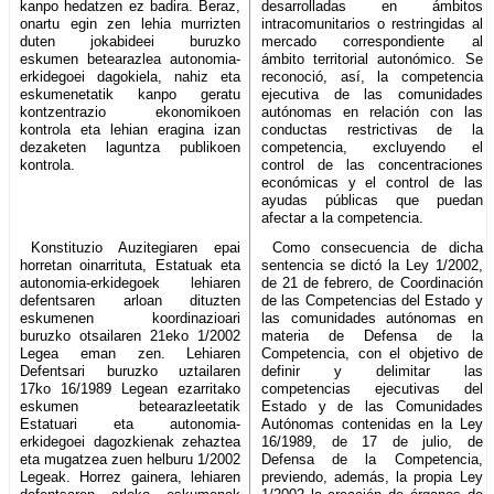
kanpo hedatzen ez badira. Beraz,
desarrolladas en ámbitos
onartu egin zen lehia murrizten
intracomunitarios o restringidas al
duten jokabideei buruzko
mercado correspondiente al
eskumen betearazlea autonomia-
ámbito territorial autonómico. Se
erkidegoei dagokiela, nahiz eta
reconoció, así, la competencia
eskumenetatik kanpo geratu
ejecutiva de las comunidades
kontzentrazio ekonomikoen
autónomas en relación con las
kontrola eta lehian eragina izan
conductas restrictivas de la
dezaketen laguntza publikoen
competencia, excluyendo el
kontrola.
control de las concentraciones
económicas y el control de las
ayudas públicas que puedan
afectar a la competencia.
Konstituzio Auzitegiaren epai
Como consecuencia de dicha
horretan oinarrituta, Estatuak eta
sentencia se dictó la Ley 1/2002,
autonomia-erkidegoek lehiaren
de 21 de febrero, de Coordinación
defentsaren arloan dituzten
de las Competencias del Estado y
eskumenen koordinazioari
las comunidades autónomas en
buruzko otsailaren 21eko 1/2002
materia de Defensa de la
Legea eman zen. Lehiaren
Competencia, con el objetivo de
Defentsari buruzko uztailaren
definir y delimitar las
17ko 16/1989 Legean ezarritako
competencias ejecutivas del
eskumen betearazleetatik
Estado y de las Comunidades
Estatuari eta autonomia-
Autónomas contenidas en la Ley
erkidegoei dagozkienak zehaztea
16/1989, de 17 de julio, de
eta mugatzea zuen helburu 1/2002
Defensa de la Competencia,
Legeak. Horrez gainera, lehiaren
previendo, además, la propia Ley