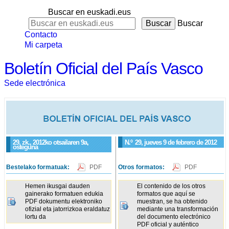
Buscar en euskadi.eus
Buscar
Contacto
Mi carpeta
Boletín Oficial del País Vasco
Sede electrónica
29. zk., 2012ko otsailaren 9a,
N.º
29
, jueves 9 de febrero de 2012
osteguna
Bestelako formatuak:
PDF
Otros formatos:
PDF
Hemen ikusgai dauden
El contenido de los otros
gainerako formatuen edukia
formatos que aquí se
PDF dokumentu elektroniko
muestran, se ha obtenido
ofizial eta jatorrizkoa eraldatuz
mediante una transformación
lortu da
del documento electrónico
PDF oficial y auténtico