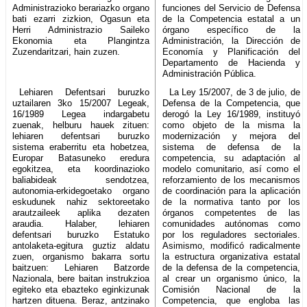
Administrazioko berariazko organo
funciones del Servicio de Defensa
bati ezarri zizkion, Ogasun eta
de la Competencia estatal a un
Herri Administrazio Saileko
órgano específico de la
Ekonomia eta Plangintza
Administración, la Dirección de
Zuzendaritzari, hain zuzen.
Economía y Planificación del
Departamento de Hacienda y
Administración Pública.
Lehiaren Defentsari buruzko
La Ley 15/2007, de 3 de julio, de
uztailaren 3ko 15/2007 Legeak,
Defensa de la Competencia, que
16/1989 Legea indargabetu
derogó la Ley 16/1989, instituyó
zuenak, helburu hauek zituen:
como objeto de la misma la
lehiaren defentsari buruzko
modernización y mejora del
sistema eraberritu eta hobetzea,
sistema de defensa de la
Europar Batasuneko eredura
competencia, su adaptación al
egokitzea, eta koordinazioko
modelo comunitario, así como el
baliabideak sendotzea,
reforzamiento de los mecanismos
autonomia-erkidegoetako organo
de coordinación para la aplicación
eskudunek nahiz sektoreetako
de la normativa tanto por los
arautzaileek aplika dezaten
órganos competentes de las
araudia. Halaber, lehiaren
comunidades autónomas como
defentsari buruzko Estatuko
por los reguladores sectoriales.
antolaketa-egitura guztiz aldatu
Asimismo, modificó radicalmente
zuen, organismo bakarra sortu
la estructura organizativa estatal
baitzuen: Lehiaren Batzorde
de la defensa de la competencia,
Nazionala, bere baitan instrukzioa
al crear un organismo único, la
egiteko eta ebazteko eginkizunak
Comisión Nacional de la
hartzen dituena. Beraz, antzinako
Competencia, que engloba las