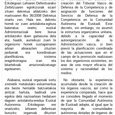
Erkidegoan Lehiaren Defentsarako
creación del Tribunal Vasco de
Zerbitzuaren eginkizunak ezarri
Defensa de la Competencia y de
zituen dekretua aldatzeko den
asignación de funciones del
martxoaren 4ko 36/2008 Dekretua
Servicio de Defensa de la
onartu zen. Hala ere, dekretu
Competencia en la Comunidad
horrek ez zuen antolaketa-egitura
Autónoma de Euskadi. Este
bateratua onetsi, euskal
decreto, sin embargo, no asumió
Administrazioak bere burua
la estructura organizativa unitaria,
antolatzeko duen gaitasuna dela
debido a la capacidad de
eta; haatik, aurreikusi zuen bi
autoorganización de la
organismo horiek sustapenaren
Administración vasca, si bien
arloan abiarazten zituzten
previó la planificación coordinada
jarduerak era koordinatuan
de las actuaciones que en el
planifikatzea, sistema
campo de la promoción realizasen
eraginkorragoa izan eta
los dos organismos existentes, en
bitartekoak arrazionalizatuago
aras de una mayor eficacia del
egotearren.
sistema y racionalidad de los
medios.
Alabaina, euskal organoak sortu
No obstante, la experiencia
zirenetik metatutako eskarmentua
acumulada desde la creación de
eta beste herrialde batzuetakoa
los órganos vascos, así como la
aintzat hartuta, badirudi une
experiencia comparada, hace que
egokia dela nazioartean hedatuen
se considere llegado el momento
dagoen antolaketa-eredua Euskal
de que la Comunidad Autónoma
Autonomia Erkidegoan ere
de Euskadi adopte, al igual que la
onartzeko, lehiaren defentsari
mayoría de comunidades
buruzko organoak dituzten
autónomas dotadas de órganos de