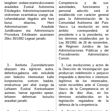
langileen ondare-erantzukizunaren
Competencia y de sus
araubidea Euskal Autonomia
autoridades, funcionarios y
Erkidegoko Administrazioarentzat
personal adscrito será el
orokorrean ezarritakoa izango da.
establecido con carácter general
Lehendakariari dagokio arlo honi
para la Administración de la
buruz ebaztea, Herri
Comunidad Autónoma del País
Administrazioen Araubide
Vasco. La resolución en este
Juridikoaren eta Administrazio
ámbito corresponderá al
Prozedura Erkidearen azaroaren
presidente o a la presidenta, en
26ko 30/1992 Legeari jarraiki.
los términos establecidos por la
Ley 30/1992, de 26 de noviembre,
de Régimen Jurídico de las
Administraciones Públicas y del
Procedimiento Administrativo
Común.
3.- Ikerketa Zuzendaritzaren
3.- Las resoluciones y actos de
ebazpen eta egintzen aurka,
la Dirección de Investigación que
defentsa-gabezia edo eskubide
produzcan indefensión o perjuicio
zein bidezko interesetan kalte
irreparable a derechos o intereses
konponezina sortzen badute,
legítimos de los interesados,
errekurtsoa jarri ahal izango da
serán recurribles ante el Consejo
Lehiaren Euskal Kontseiluaren
Vasco de la Competencia en el
aurrean, hamar eguneko epean,
plazo de diez días, en los
lehiaren defentsari buruzko
términos establecidos en la
araudiari jarraiki.
legislación reguladora de la
defensa de la competencia.