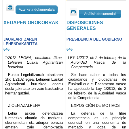
Azterketa dokumentala
Análisis documental
XEDAPEN OROKORRAK
DISPOSICIONES
GENERALES
JAURLARITZAREN
PRESIDENCIA DEL GOBIERNO
LEHENDAKARITZA
646
646
1/2012 LEGEA, otsailaren 2koa,
LEY 1/2012, de 2 de febrero, de la
Lehiaren Euskal Agintaritzari
Autoridad Vasca de la
buruzkoa.
Competencia.
Eusko Legebiltzarrak otsailaren
Se hace saber a todos los
2ko 1/2102 legea, Lehiaren Euskal
ciudadanos y ciudadanas de
Agintaritzari buruzkoa onartu
Euskadi que el Parlamento Vasco
duela jakinarazten zaie Euskadiko
ha aprobado la Ley 1/2012, de 2
herritar guztiei.
de febrero, de la Autoridad Vasca
de la Competencia.
ZIOEN AZALPENA
EXPOSICIÓN DE MOTIVOS
Lehia askea defendatzea
La defensa de la libre
funtsezko oinarria da merkatu-
competencia es un principio
ekonomietan, eta aitorpen berezia
esencial en una economía de
ematen zaio demokrazia
mercado y goza de un