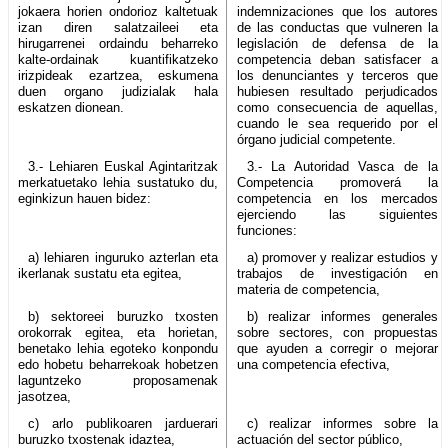
jokaera horien ondorioz kaltetuak
indemnizaciones que los autores
izan diren salatzaileei eta
de las conductas que vulneren la
hirugarrenei ordaindu beharreko
legislación de defensa de la
kalte-ordainak kuantifikatzeko
competencia deban satisfacer a
irizpideak ezartzea, eskumena
los denunciantes y terceros que
duen organo judizialak hala
hubiesen resultado perjudicados
eskatzen dionean.
como consecuencia de aquellas,
cuando le sea requerido por el
órgano judicial competente.
3.- Lehiaren Euskal Agintaritzak
3.- La Autoridad Vasca de la
merkatuetako lehia sustatuko du,
Competencia promoverá la
eginkizun hauen bidez:
competencia en los mercados
ejerciendo las siguientes
funciones:
a) lehiaren inguruko azterlan eta
a) promover y realizar estudios y
ikerlanak sustatu eta egitea,
trabajos de investigación en
materia de competencia,
b) sektoreei buruzko txosten
b) realizar informes generales
orokorrak egitea, eta horietan,
sobre sectores, con propuestas
benetako lehia egoteko konpondu
que ayuden a corregir o mejorar
edo hobetu beharrekoak hobetzen
una competencia efectiva,
laguntzeko proposamenak
jasotzea,
c) arlo publikoaren jarduerari
c) realizar informes sobre la
buruzko txostenak idaztea,
actuación del sector público,