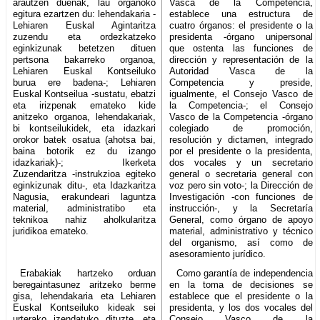
arautzen duenak, lau organoko
Vasca de la Competencia,
egitura ezartzen du: lehendakaria -
establece una estructura de
Lehiaren Euskal Agintaritza
cuatro órganos: el presidente o la
zuzendu eta ordezkatzeko
presidenta -órgano unipersonal
eginkizunak betetzen dituen
que ostenta las funciones de
pertsona bakarreko organoa,
dirección y representación de la
Lehiaren Euskal Kontseiluko
Autoridad Vasca de la
burua ere badena-; Lehiaren
Competencia y preside,
Euskal Kontseilua -sustatu, ebatzi
igualmente, el Consejo Vasco de
eta irizpenak emateko kide
la Competencia-; el Consejo
anitzeko organoa, lehendakariak,
Vasco de la Competencia -órgano
bi kontseilukidek, eta idazkari
colegiado de promoción,
orokor batek osatua (ahotsa bai,
resolución y dictamen, integrado
baina botorik ez du izango
por el presidente o la presidenta,
idazkariak)-; Ikerketa
dos vocales y un secretario
Zuzendaritza -instrukzioa egiteko
general o secretaria general con
eginkizunak ditu-, eta Idazkaritza
voz pero sin voto-; la Dirección de
Nagusia, erakundeari laguntza
Investigación -con funciones de
material, administratibo eta
instrucción-, y la Secretaría
teknikoa nahiz aholkularitza
General, como órgano de apoyo
juridikoa emateko.
material, administrativo y técnico
del organismo, así como de
asesoramiento jurídico.
Erabakiak hartzeko orduan
Como garantía de independencia
beregaintasunez aritzeko berme
en la toma de decisiones se
gisa, lehendakaria eta Lehiaren
establece que el presidente o la
Euskal Kontseiluko kideak sei
presidenta, y los dos vocales del
urterako izendatuko dituzte, eta
Consejo Vasco de la