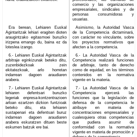
comercio y las organizaciones
empresariales, sindicales y de
personas consumidoras y
usuarias.
Era berean, Lehiaren Euskal
Asimismo, la Autoridad Vasca
Agintaritzak lehiari eragiten dioten
de la Competencia dictaminará,
araugintzako egitasmoei buruzko
con carácter no vinculante, sobre
irizpena emango du, baina ez da
los proyectos normativos que
loteslea izango.
afecten a la competencia.
6.- Lehiaren Euskal Agintaritzak
6.- La Autoridad Vasca de la
arbitraje eginkizunak beteko ditu,
Competencia realizará funciones
zuzenbidezkoak zein
de arbitraje, tanto de derecho
ekitatezkoak, arlo horretan
como de equidad, en los términos
indarrean dagoen araudiaren
contenidos en la normativa
arabera.
vigente en la materia.
7.- Lehiaren Euskal Agintaritzak
7.- La Autoridad Vasca de la
lehiaren defentsari buruzko
Competencia ejercerá las
legeriak enpresa-kontzentrazioen
funciones que la legislación de
arloan ezartzen dizkion funtzioak
defensa de la competencia le
beteko ditu, eta lehiaren
atribuye en materia de
sustapenari eta defentsari buruz
concentraciones empresariales y
indarrean dagoen araudiaren
cualesquiera otras competencias
arabera eskuratzen dituen beste
que pudiera asumir de
eskumen batzuk ere bai.
conformidad con la normativa
vigente en materia de promoción y
defensa de la competencia.