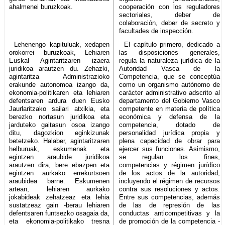
ahalmenei buruzkoak.
cooperación con los reguladores
sectoriales, deber de
colaboración, deber de secreto y
facultades de inspección.
Lehenengo kapituluak, xedapen
El capítulo primero, dedicado a
orokorrei buruzkoak, Lehiaren
las disposiciones generales,
Euskal Agintaritzaren izaera
regula la naturaleza jurídica de la
juridikoa arautzen du. Zehazki,
Autoridad Vasca de la
agintaritza Administrazioko
Competencia, que se conceptúa
erakunde autonomoa izango da,
como un organismo autónomo de
ekonomia-politikaren eta lehiaren
carácter administrativo adscrito al
defentsaren ardura duen Eusko
departamento del Gobierno Vasco
Jaurlaritzako sailari atxikia, eta
competente en materia de política
berezko nortasun juridikoa eta
económica y defensa de la
jarduteko gaitasun osoa izango
competencia, dotado de
ditu, dagozkion eginkizunak
personalidad jurídica propia y
betetzeko. Halaber, agintaritzaren
plena capacidad de obrar para
helburuak, eskumenak eta
ejercer sus funciones. Asimismo,
egintzen araubide juridikoa
se regulan los fines,
arautzen dira, bere ebazpen eta
competencias y régimen jurídico
egintzen aurkako errekurtsoen
de los actos de la autoridad,
araubidea barne. Eskumenen
incluyendo el régimen de recursos
artean, lehiaren aurkako
contra sus resoluciones y actos.
jokabideak zehatzeaz eta lehia
Entre sus competencias, además
sustatzeaz gain -berau lehiaren
de las de represión de las
defentsaren funtsezko osagaia da,
conductas anticompetitivas y la
eta ekonomia-politikako tresna
de promoción de la competencia -