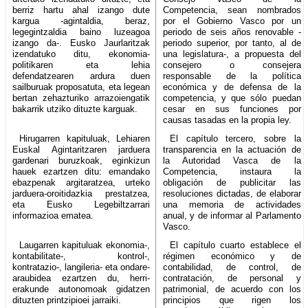
berriz hartu ahal izango dute
Competencia, sean nombrados
kargua -agintaldia, beraz,
por el Gobierno Vasco por un
legegintzaldia baino luzeagoa
periodo de seis años renovable -
izango da-. Eusko Jaurlaritzak
periodo superior, por tanto, al de
izendatuko ditu, ekonomia-
una legislatura-, a propuesta del
politikaren eta lehia
consejero o consejera
defendatzearen ardura duen
responsable de la política
sailburuak proposatuta, eta legean
económica y de defensa de la
bertan zehazturiko arrazoiengatik
competencia, y que sólo puedan
bakarrik utziko dituzte karguak.
cesar en sus funciones por
causas tasadas en la propia ley.
Hirugarren kapituluak, Lehiaren
El capítulo tercero, sobre la
Euskal Agintaritzaren jarduera
transparencia en la actuación de
gardenari buruzkoak, eginkizun
la Autoridad Vasca de la
hauek ezartzen ditu: emandako
Competencia, instaura la
ebazpenak argitaratzea, urteko
obligación de publicitar las
jarduera-oroitidazkia prestatzea,
resoluciones dictadas, de elaborar
eta Eusko Legebiltzarrari
una memoria de actividades
informazioa ematea.
anual, y de informar al Parlamento
Vasco.
Laugarren kapituluak ekonomia-,
El capítulo cuarto establece el
kontabilitate-, kontrol-,
régimen económico y de
kontratazio-, langileria- eta ondare-
contabilidad, de control, de
araubidea ezartzen du, herri-
contratación, de personal y
erakunde autonomoak gidatzen
patrimonial, de acuerdo con los
dituzten printzipioei jarraiki.
principios que rigen los