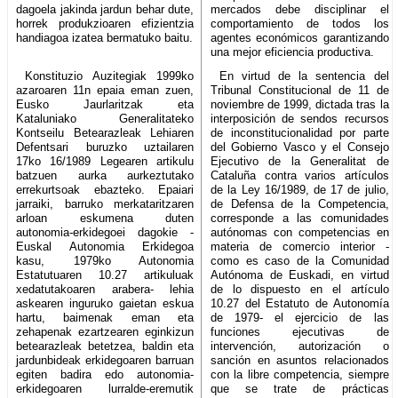
dagoela jakinda jardun behar dute,
mercados debe disciplinar el
horrek produkzioaren efizientzia
comportamiento de todos los
handiagoa izatea bermatuko baitu.
agentes económicos garantizando
una mejor eficiencia productiva.
Konstituzio Auzitegiak 1999ko
En virtud de la sentencia del
azaroaren 11n epaia eman zuen,
Tribunal Constitucional de 11 de
Eusko Jaurlaritzak eta
noviembre de 1999, dictada tras la
Kataluniako Generalitateko
interposición de sendos recursos
Kontseilu Betearazleak Lehiaren
de inconstitucionalidad por parte
Defentsari buruzko uztailaren
del Gobierno Vasco y el Consejo
17ko 16/1989 Legearen artikulu
Ejecutivo de la Generalitat de
batzuen aurka aurkeztutako
Cataluña contra varios artículos
errekurtsoak ebazteko. Epaiari
de la Ley 16/1989, de 17 de julio,
jarraiki, barruko merkataritzaren
de Defensa de la Competencia,
arloan eskumena duten
corresponde a las comunidades
autonomia-erkidegoei dagokie -
autónomas con competencias en
Euskal Autonomia Erkidegoa
materia de comercio interior -
kasu, 1979ko Autonomia
como es caso de la Comunidad
Estatutuaren 10.27 artikuluak
Autónoma de Euskadi, en virtud
xedatutakoaren arabera- lehia
de lo dispuesto en el artículo
askearen inguruko gaietan eskua
10.27 del Estatuto de Autonomía
hartu, baimenak eman eta
de 1979- el ejercicio de las
zehapenak ezartzearen eginkizun
funciones ejecutivas de
betearazleak betetzea, baldin eta
intervención, autorización o
jardunbideak erkidegoaren barruan
sanción en asuntos relacionados
egiten badira edo autonomia-
con la libre competencia, siempre
erkidegoaren lurralde-eremutik
que se trate de prácticas